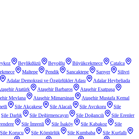
eykoz
Beylikdüzü
Beyoğlu
Büyükçekmece
Çatalca
ekmece
Maltepe
Pendik
Sancaktepe
Sarıyer
Silivri
Adalar Demokrasi ve Özgürlükler Adası
Adalar Heybeliada
taşehir Atatürk
Ataşehir Barbaros
Ataşehir Esatpaşa
ehir Mevlana
Ataşehir Mimarsinan
Ataşehir Mustafa Kemal
etli
Şile Akçakese
Şile Alacalı
Şile Avcıkoru
Şile
Şile Darlık
Şile Değirmençayırı
Şile Doğancılı
Şile Erenler
rendere
Şile İmrenli
Şile İsaköy
Şile Kabakoz
Şile
Şile Korucu
Şile Kömürlük
Şile Kumbaba
Şile Kurfallı