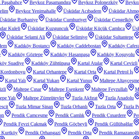
 Paşabahçe
Beykoz Paşamandıra
Beykoz Polonezköy
Beyko
elim
Beykoz Yenimahalle
Üsküdar Acıbadem
Üsküdar Ahme
Üsküdar Burhaniye
Üsküdar Cumhuriyet
Üsküdar Çengelköy
dar Kuleli
Üsküdar Kuzguncuk
Üsküdar Küçük Çamlıca
Üs
Üsküdar Selami Ali
Üsküdar Selimiye
Üsküdar Sultantepe
dem
Kadıköy Bostancı
Kadıköy Caddebostan
Kadıköy Cafer
e
Kadıköy Göztepe
Kadıköy Hasanpaşa
Kadıköy Koşuyolu
köy Suadiye
Kadıköy Zühtüpaşa
Kartal Atalar
Kartal Cevizli
l Kordonboyu
Kartal Orhantepe
Kartal Orta
Kartal Petrol İş
Kartal Yalı
Kartal Yukarı
Kartal Yunus
Maltepe Altayçeşm
zli
Maltepe Çınar
Maltepe Esenkent
Maltepe Feyzullah
Ma
epe Yalı
Maltepe Zümrütevler
Tuzla Akfırat
Tuzla Anadolu
scit
Tuzla Mimar Sinan
Tuzla Orhanlı
Tuzla Orta
Tuzla P
tı
Pendik Çamçeşme
Pendik Çamlık
Pendik Çınardere
Pe
Pendik Fevzi Çakmak
Pendik Göçbeyli
Pendik Güllübağlar
 Kurtköy
Pendik Orhangazi
Pendik Orta
Pendik Ramazanoğl