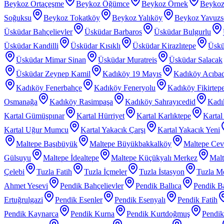
Beykoz Ortaçeşme
Beykoz Öğümce
Beykoz Örnek
Beykoz
Soğuksu
Beykoz Tokatköy
Beykoz Yalıköy
Beykoz Yavuzs
Üsküdar Bahçelievler
Üsküdar Barbaros
Üsküdar Bulgurlu
Üsküdar Kandilli
Üsküdar Kısıklı
Üsküdar Kirazlıtepe
Üskü
Üsküdar Mimar Sinan
Üsküdar Muratreis
Üsküdar Salacak
Üsküdar Zeynep Kamil
Kadıköy 19 Mayıs
Kadıköy Acıba
Kadıköy Fenerbahçe
Kadıköy Feneryolu
Kadıköy Fikirtep
Osmanağa
Kadıköy Rasimpaşa
Kadıköy Sahrayıcedid
Kadı
Kartal Gümüşpınar
Kartal Hürriyet
Kartal Karlıktepe
Karta
Kartal Uğur Mumcu
Kartal Yakacık Çarşı
Kartal Yakacık Yeni
Maltepe Başıbüyük
Maltepe Büyükbakkalköy
Maltepe Cevi
Gülsuyu
Maltepe İdealtepe
Maltepe Küçükyalı Merkez
Malt
Çelebi
Tuzla Fatih
Tuzla İçmeler
Tuzla İstasyon
Tuzla Me
Ahmet Yesevi
Pendik Bahçelievler
Pendik Ballıca
Pendik Ba
Ertuğrulgazi
Pendik Esenler
Pendik Esenyalı
Pendik Fatih
Pendik Kaynarca
Pendik Kurna
Pendik Kurtdoğmuş
Pendik