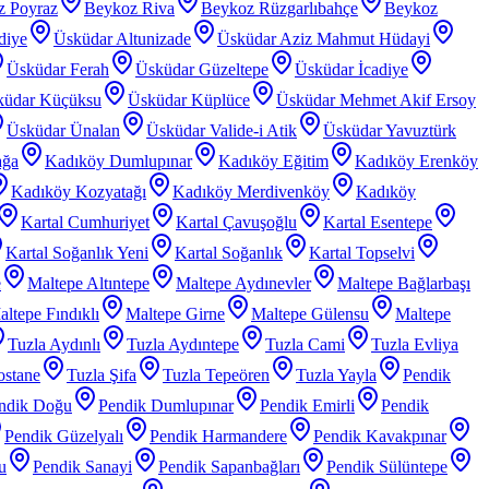
z Poyraz
Beykoz Riva
Beykoz Rüzgarlıbahçe
Beykoz
diye
Üsküdar Altunizade
Üsküdar Aziz Mahmut Hüdayi
Üsküdar Ferah
Üsküdar Güzeltepe
Üsküdar İcadiye
küdar Küçüksu
Üsküdar Küplüce
Üsküdar Mehmet Akif Ersoy
Üsküdar Ünalan
Üsküdar Valide-i Atik
Üsküdar Yavuztürk
ağa
Kadıköy Dumlupınar
Kadıköy Eğitim
Kadıköy Erenköy
Kadıköy Kozyatağı
Kadıköy Merdivenköy
Kadıköy
Kartal Cumhuriyet
Kartal Çavuşoğlu
Kartal Esentepe
Kartal Soğanlık Yeni
Kartal Soğanlık
Kartal Topselvi
e
Maltepe Altıntepe
Maltepe Aydınevler
Maltepe Bağlarbaşı
ltepe Fındıklı
Maltepe Girne
Maltepe Gülensu
Maltepe
Tuzla Aydınlı
Tuzla Aydıntepe
Tuzla Cami
Tuzla Evliya
ostane
Tuzla Şifa
Tuzla Tepeören
Tuzla Yayla
Pendik
ndik Doğu
Pendik Dumlupınar
Pendik Emirli
Pendik
Pendik Güzelyalı
Pendik Harmandere
Pendik Kavakpınar
u
Pendik Sanayi
Pendik Sapanbağları
Pendik Sülüntepe