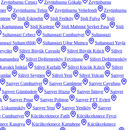
Zeytinburnu Çırpıcı
Zeytinburnu Gökalp
Zeytinburnu
mer
Zeytinburnu Telsiz
Zeytinburnu Veliefendi
Zeytinburnu
entepe
Şişli Eskişehir
Şişli Feriköy
Şişli Fulya
Şişli
li Kaptanpaşa
Şişli Kuştepe
Şişli Mahmut Şevket Paşa
Şişli
Sultangazi Cebeci
Sultangazi Cumhuriyet
Sultangazi
angazi Sultançiftliği
Sultangazi Uğur Mumcu
Sultangazi Yayla
Beyciler
Silivri Büyük Çavuşlu
Silivri Büyük Kılıçlı
Silivri
anamandıra
Silivri Değirmenköy Fevzipaşa
Silivri Değirmenköy
 Kavaklı İstiklal
Silivri Kurfallı
Silivri Küçük Kılıçlı
Silivri
kumlar
Silivri Seymen
Silivri Yeni
Silivri Yolçatı
Sarıyer
Sarıyer Cumhuriyet
Sarıyer Çamlıtepe
Sarıyer Çayırbaşı
Sarıyer Gümüşdere
Sarıyer Huzur
Sarıyer İstinye
Sarıyer
ak
Sarıyer Pınar
Sarıyer Poligon
Sarıyer PTT Evleri
r Uskumruköy
Sarıyer Yeni
Sarıyer Yeniköy
Sarıyer
 Cumhuriyet
Küçükçekmece Fatih
Küçükçekmece Fevzi
mece Kanarya
Küçükçekmece Kartaltepe
Küçükçekmece