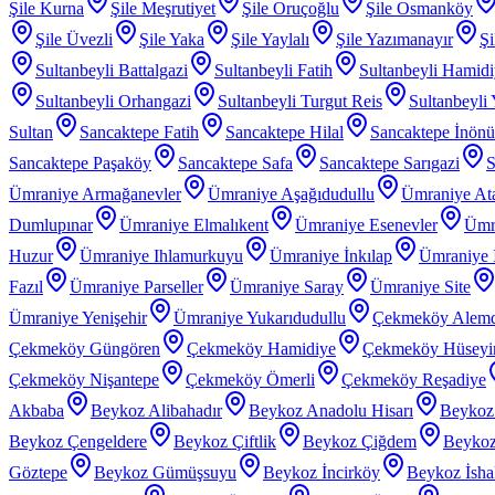
Şile Kurna
Şile Meşrutiyet
Şile Oruçoğlu
Şile Osmanköy
Şile Üvezli
Şile Yaka
Şile Yaylalı
Şile Yazımanayır
Şi
Sultanbeyli Battalgazi
Sultanbeyli Fatih
Sultanbeyli Hamid
Sultanbeyli Orhangazi
Sultanbeyli Turgut Reis
Sultanbeyli
Sultan
Sancaktepe Fatih
Sancaktepe Hilal
Sancaktepe İnönü
Sancaktepe Paşaköy
Sancaktepe Safa
Sancaktepe Sarıgazi
S
Ümraniye Armağanevler
Ümraniye Aşağıdudullu
Ümraniye At
Dumlupınar
Ümraniye Elmalıkent
Ümraniye Esenevler
Ümr
Huzur
Ümraniye Ihlamurkuyu
Ümraniye İnkılap
Ümraniye İ
Fazıl
Ümraniye Parseller
Ümraniye Saray
Ümraniye Site
Ümraniye Yenişehir
Ümraniye Yukarıdudullu
Çekmeköy Alem
Çekmeköy Güngören
Çekmeköy Hamidiye
Çekmeköy Hüseyin
Çekmeköy Nişantepe
Çekmeköy Ömerli
Çekmeköy Reşadiye
Akbaba
Beykoz Alibahadır
Beykoz Anadolu Hisarı
Beykoz
Beykoz Çengeldere
Beykoz Çiftlik
Beykoz Çiğdem
Beykoz
Göztepe
Beykoz Gümüşsuyu
Beykoz İncirköy
Beykoz İsha