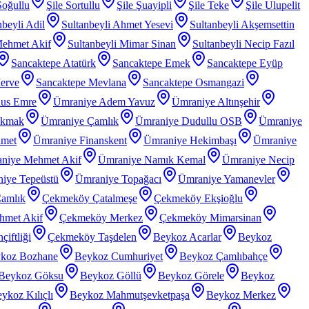
Soğullu
Şile Sortullu
Şile Şuayipli
Şile Teke
Şile Ulupelit
nbeyli Adil
Sultanbeyli Ahmet Yesevi
Sultanbeyli Akşemsettin
Mehmet Akif
Sultanbeyli Mimar Sinan
Sultanbeyli Necip Fazıl
Sancaktepe Atatürk
Sancaktepe Emek
Sancaktepe Eyüp
erve
Sancaktepe Mevlana
Sancaktepe Osmangazi
nus Emre
Ümraniye Adem Yavuz
Ümraniye Altınşehir
akmak
Ümraniye Çamlık
Ümraniye Dudullu OSB
Ümraniye
hmet
Ümraniye Finanskent
Ümraniye Hekimbaşı
Ümraniye
niye Mehmet Akif
Ümraniye Namık Kemal
Ümraniye Necip
iye Tepeüstü
Ümraniye Topağacı
Ümraniye Yamanevler
amlık
Çekmeköy Çatalmeşe
Çekmeköy Ekşioğlu
met Akif
Çekmeköy Merkez
Çekmeköy Mimarsinan
iftliği
Çekmeköy Taşdelen
Beykoz Acarlar
Beykoz
koz Bozhane
Beykoz Cumhuriyet
Beykoz Çamlıbahçe
Beykoz Göksu
Beykoz Göllü
Beykoz Görele
Beykoz
ykoz Kılıçlı
Beykoz Mahmutşevketpaşa
Beykoz Merkez