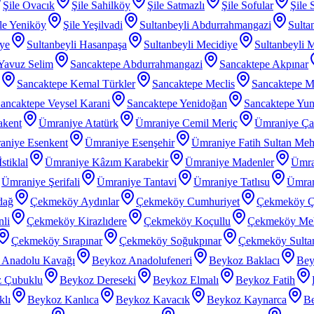
Şile Ovacık
Şile Sahilköy
Şile Satmazlı
Şile Sofular
Şile 
le Yeniköy
Şile Yeşilvadi
Sultanbeyli Abdurrahmangazi
Sulta
iye
Sultanbeyli Hasanpaşa
Sultanbeyli Mecidiye
Sultanbeyli 
 Yavuz Selim
Sancaktepe Abdurrahmangazi
Sancaktepe Akpınar
Sancaktepe Kemal Türkler
Sancaktepe Meclis
Sancaktepe M
ancaktepe Veysel Karani
Sancaktepe Yenidoğan
Sancaktepe Yu
akent
Ümraniye Atatürk
Ümraniye Cemil Meriç
Ümraniye Ç
aniye Esenkent
Ümraniye Esenşehir
Ümraniye Fatih Sultan Me
stiklal
Ümraniye Kâzım Karabekir
Ümraniye Madenler
Ümra
Ümraniye Şerifali
Ümraniye Tantavi
Ümraniye Tatlısu
Ümran
dağ
Çekmeköy Aydınlar
Çekmeköy Cumhuriyet
Çekmeköy Ç
li
Çekmeköy Kirazlıdere
Çekmeköy Koçullu
Çekmeköy Meh
Çekmeköy Sırapınar
Çekmeköy Soğukpınar
Çekmeköy Sultanç
 Anadolu Kavağı
Beykoz Anadolufeneri
Beykoz Baklacı
Bey
 Çubuklu
Beykoz Dereseki
Beykoz Elmalı
Beykoz Fatih
klı
Beykoz Kanlıca
Beykoz Kavacık
Beykoz Kaynarca
Be