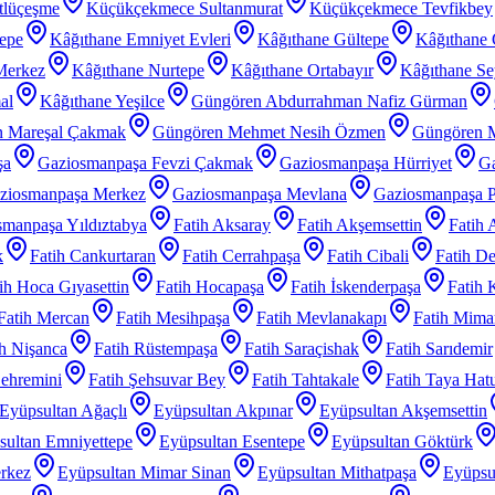
tlüçeşme
Küçükçekmece Sultanmurat
Küçükçekmece Tevfikbey
tepe
Kâğıthane Emniyet Evleri
Kâğıthane Gültepe
Kâğıthane 
Merkez
Kâğıthane Nurtepe
Kâğıthane Ortabayır
Kâğıthane Se
al
Kâğıthane Yeşilce
Güngören Abdurrahman Nafiz Gürman
 Mareşal Çakmak
Güngören Mehmet Nesih Özmen
Güngören 
şa
Gaziosmanpaşa Fevzi Çakmak
Gaziosmanpaşa Hürriyet
Ga
ziosmanpaşa Merkez
Gaziosmanpaşa Mevlana
Gaziosmanpaşa P
manpaşa Yıldıztabya
Fatih Aksaray
Fatih Akşemsettin
Fatih 
k
Fatih Cankurtaran
Fatih Cerrahpaşa
Fatih Cibali
Fatih De
ih Hoca Gıyasettin
Fatih Hocapaşa
Fatih İskenderpaşa
Fatih 
Fatih Mercan
Fatih Mesihpaşa
Fatih Mevlanakapı
Fatih Mimar
ih Nişanca
Fatih Rüstempaşa
Fatih Saraçishak
Fatih Sarıdemir
Şehremini
Fatih Şehsuvar Bey
Fatih Tahtakale
Fatih Taya Hat
Eyüpsultan Ağaçlı
Eyüpsultan Akpınar
Eyüpsultan Akşemsettin
sultan Emniyettepe
Eyüpsultan Esentepe
Eyüpsultan Göktürk
rkez
Eyüpsultan Mimar Sinan
Eyüpsultan Mithatpaşa
Eyüpsu