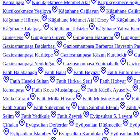
Kemalpaşa
Küçükçekmece Mehmet Akif
Küçükçekmece Söğü
Küçükçekmece Yeşilova
Kâğıthane Çağlayan
Kâğıthane Çelik
Kâğıthane Hürriyet
Kâğıthane Mehmet Akif Ersoy
Kâğıthane 
Kâğıthane Talatpaşa
Kâğıthane Telsizler
Kâğıthane Yahya Kem
Güneştepe
Güngören Güven
Güngören Haznedar
Güngören
Gaziosmanpaşa Bağlarbaşı
Gaziosmanpaşa Barbaros Hayrettin Pa
Gaziosmanpaşa Karlıtepe
Gaziosmanpaşa Kâzım Karabekir
Ga
Gaziosmanpaşa Yenidoğan
Gaziosmanpaşa Yenimahalle
Gazios
Fatih Balabanağa
Fatih Balat
Fatih Beyazıt
Fatih Binbirdire
Fatih Haseki Sultan
Fatih Hırka-i Şerif
Fatih Hobyar
Fat
Kemalpaşa
Fatih Koca Mustafapaşa
Fatih Küçük Ayasofya
Molla Gürani
Fatih Molla Hüsrev
Fatih Muhsine Hatun
Fat
Fatih Sururi
Fatih Süleymaniye
Fatih Sümbül Efendi
Fatih 
Selim
Fatih Yedikule
Fatih Zeyrek
Eyüpsultan 5. Levent
Çiftalan
Eyüpsultan Defterdar
Eyüpsultan Düğmeciler
Eyüp
Eyüpsultan İslambey
Eyüpsultan Karadolap
Eyüpsultan Me