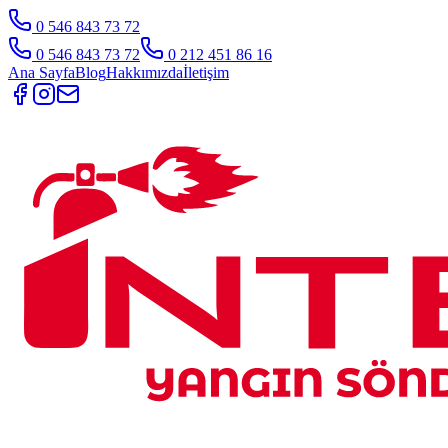
0 546 843 73 72
0 546 843 73 72
0 212 451 86 16
Ana Sayfa
Blog
Hakkımızda
İletişim