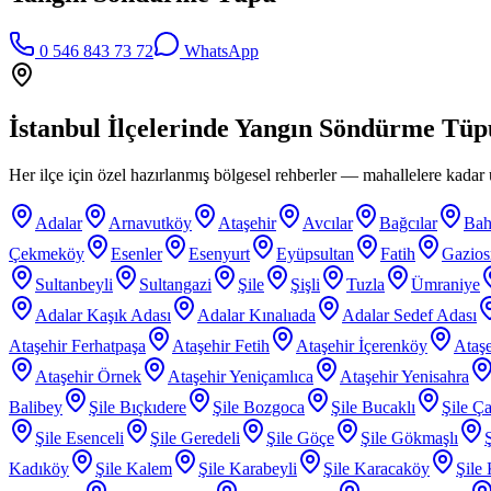
0 546 843 73 72
WhatsApp
İstanbul İlçelerinde
Yangın Söndürme Tüp
Her ilçe için özel hazırlanmış bölgesel rehberler — mahallelere kadar ü
Adalar
Arnavutköy
Ataşehir
Avcılar
Bağcılar
Bah
Çekmeköy
Esenler
Esenyurt
Eyüpsultan
Fatih
Gazio
Sultanbeyli
Sultangazi
Şile
Şişli
Tuzla
Ümraniye
Adalar Kaşık Adası
Adalar Kınalıada
Adalar Sedef Adası
Ataşehir Ferhatpaşa
Ataşehir Fetih
Ataşehir İçerenköy
Ataşe
Ataşehir Örnek
Ataşehir Yeniçamlıca
Ataşehir Yenisahra
Balibey
Şile Bıçkıdere
Şile Bozgoca
Şile Bucaklı
Şile Ça
Şile Esenceli
Şile Geredeli
Şile Göçe
Şile Gökmaşlı
Kadıköy
Şile Kalem
Şile Karabeyli
Şile Karacaköy
Şile