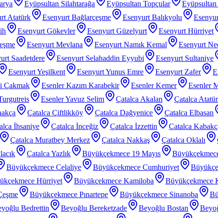
arya
Eyüpsultan Silahtarağa
Eyüpsultan Topçular
Eyüpsultan 
rt Atatürk
Esenyurt Bağlarçeşme
Esenyurt Balıkyolu
Esenyur
ih
Esenyurt Gökevler
Esenyurt Güzelyurt
Esenyurt Hürriyet
çeşme
Esenyurt Mevlana
Esenyurt Namık Kemal
Esenyurt Nec
urt Saadetdere
Esenyurt Selahaddin Eyyubi
Esenyurt Sultaniye
Esenyurt Yeşilkent
Esenyurt Yunus Emre
Esenyurt Zafer
E
zi Çakmak
Esenler Kazım Karabekir
Esenler Kemer
Esenler 
Turgutreis
Esenler Yavuz Selim
Çatalca Akalan
Çatalca Atatü
nakça
Çatalca Çiftlikköy
Çatalca Dağyenice
Çatalca Elbasan
alca İhsaniye
Çatalca İnceğiz
Çatalca İzzettin
Çatalca Kabakç
Çatalca Muratbey Merkez
Çatalca Nakkaş
Çatalca Oklalı
lacık
Çatalca Yazlık
Büyükçekmece 19 Mayıs
Büyükçekmec
Büyükçekmece Celaliye
Büyükçekmece Cumhuriyet
Büyükçe
ükçekmece Hürriyet
Büyükçekmece Kamiloba
Büyükçekmece K
Çeşme
Büyükçekmece Pınartepe
Büyükçekmece Sinanoba
Bü
yoğlu Bedrettin
Beyoğlu Bereketzade
Beyoğlu Bostan
Beyoğ