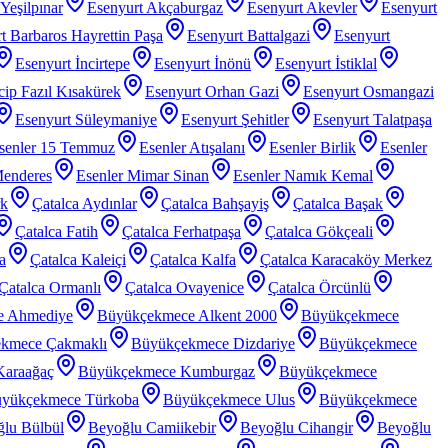
Yeşilpınar
Esenyurt Akçaburgaz
Esenyurt Akevler
Esenyurt
t Barbaros Hayrettin Paşa
Esenyurt Battalgazi
Esenyurt
Esenyurt İncirtepe
Esenyurt İnönü
Esenyurt İstiklal
ip Fazıl Kısakürek
Esenyurt Orhan Gazi
Esenyurt Osmangazi
Esenyurt Süleymaniye
Esenyurt Şehitler
Esenyurt Talatpaşa
senler 15 Temmuz
Esenler Atışalanı
Esenler Birlik
Esenler
Menderes
Esenler Mimar Sinan
Esenler Namık Kemal
rk
Çatalca Aydınlar
Çatalca Bahşayiş
Çatalca Başak
Çatalca Fatih
Çatalca Ferhatpaşa
Çatalca Gökçeali
a
Çatalca Kaleiçi
Çatalca Kalfa
Çatalca Karacaköy Merkez
Çatalca Ormanlı
Çatalca Ovayenice
Çatalca Örcünlü
e Ahmediye
Büyükçekmece Alkent 2000
Büyükçekmece
kmece Çakmaklı
Büyükçekmece Dizdariye
Büyükçekmece
araağaç
Büyükçekmece Kumburgaz
Büyükçekmece
yükçekmece Türkoba
Büyükçekmece Ulus
Büyükçekmece
lu Bülbül
Beyoğlu Camiikebir
Beyoğlu Cihangir
Beyoğlu