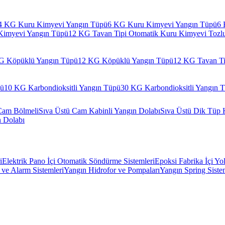
4 KG Kuru Kimyevi Yangın Tüpü
6 KG Kuru Kimyevi Yangın Tüpü
6 
Kimyevi Yangın Tüpü
12 KG Tavan Tipi Otomatik Kuru Kimyevi Tozl
G Köpüklü Yangın Tüpü
12 KG Köpüklü Yangın Tüpü
12 KG Tavan Ti
pü
10 KG Karbondioksitli Yangın Tüpü
30 KG Karbondioksitli Yangın 
Cam Bölmeli
Sıva Üstü Cam Kabinli Yangın Dolabı
Sıva Üstü Dik Tüp 
n Dolabı
i
Elektrik Pano İçi Otomatik Söndürme Sistemleri
Epoksi Fabrika İçi Yo
ve Alarm Sistemleri
Yangın Hidrofor ve Pompaları
Yangın Spring Siste