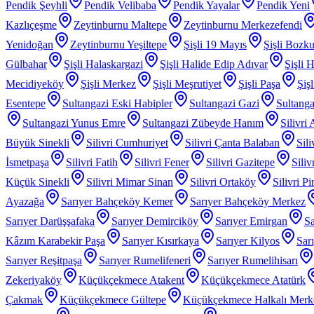
Pendik Şeyhli
Pendik Velibaba
Pendik Yayalar
Pendik Yeni
Kazlıçeşme
Zeytinburnu Maltepe
Zeytinburnu Merkezefendi
Yenidoğan
Zeytinburnu Yeşiltepe
Şişli 19 Mayıs
Şişli Bozku
Gülbahar
Şişli Halaskargazi
Şişli Halide Edip Adıvar
Şişli H
Mecidiyeköy
Şişli Merkez
Şişli Meşrutiyet
Şişli Paşa
Şiş
Esentepe
Sultangazi Eski Habipler
Sultangazi Gazi
Sultanga
Sultangazi Yunus Emre
Sultangazi Zübeyde Hanım
Silivri
Büyük Sinekli
Silivri Cumhuriyet
Silivri Çanta Balaban
Sil
İsmetpaşa
Silivri Fatih
Silivri Fener
Silivri Gazitepe
Sili
Küçük Sinekli
Silivri Mimar Sinan
Silivri Ortaköy
Silivri P
Ayazağa
Sarıyer Bahçeköy Kemer
Sarıyer Bahçeköy Merkez
Sarıyer Darüşşafaka
Sarıyer Demirciköy
Sarıyer Emirgan
Sa
Kâzım Karabekir Paşa
Sarıyer Kısırkaya
Sarıyer Kilyos
Sar
Sarıyer Reşitpaşa
Sarıyer Rumelifeneri
Sarıyer Rumelihisarı
Zekeriyaköy
Küçükçekmece Atakent
Küçükçekmece Atatürk
Çakmak
Küçükçekmece Gültepe
Küçükçekmece Halkalı Merk