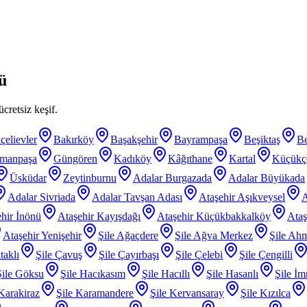
ü
cretsiz keşif.
çelievler
Bakırköy
Başakşehir
Bayrampaşa
Beşiktaş
B
smanpaşa
Güngören
Kadıköy
Kâğıthane
Kartal
Küçükç
Üsküdar
Zeytinburnu
Adalar Burgazada
Adalar Büyükada
Adalar Sivriada
Adalar Tavşan Adası
Ataşehir Aşıkveysel
A
hir İnönü
Ataşehir Kayışdağı
Ataşehir Küçükbakkalköy
Ataş
Ataşehir Yenişehir
Şile Ağaçdere
Şile Ağva Merkez
Şile Ahm
taklı
Şile Çavuş
Şile Çayırbaşı
Şile Çelebi
Şile Çengilli
Şile Göksu
Şile Hacıkasım
Şile Hacıllı
Şile Hasanlı
Şile İm
 Karakiraz
Şile Karamandere
Şile Kervansaray
Şile Kızılca