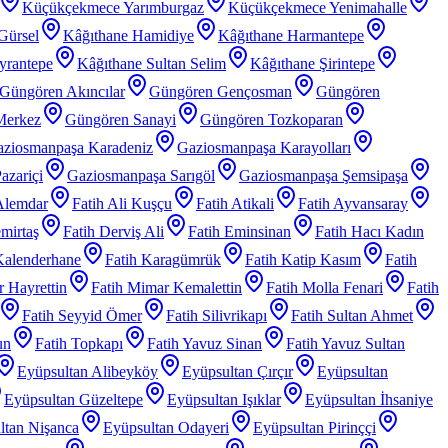
Küçükçekmece Yarımburgaz
Küçükçekmece Yenimahalle
Gürsel
Kâğıthane Hamidiye
Kâğıthane Harmantepe
yrantepe
Kâğıthane Sultan Selim
Kâğıthane Şirintepe
Güngören Akıncılar
Güngören Gençosman
Güngören
Merkez
Güngören Sanayi
Güngören Tozkoparan
ziosmanpaşa Karadeniz
Gaziosmanpaşa Karayolları
azariçi
Gaziosmanpaşa Sarıgöl
Gaziosmanpaşa Şemsipaşa
Alemdar
Fatih Ali Kuşçu
Fatih Atikali
Fatih Ayvansaray
mirtaş
Fatih Derviş Ali
Fatih Eminsinan
Fatih Hacı Kadın
Kalenderhane
Fatih Karagümrük
Fatih Katip Kasım
Fatih
 Hayrettin
Fatih Mimar Kemalettin
Fatih Molla Fenari
Fatih
Fatih Seyyid Ömer
Fatih Silivrikapı
Fatih Sultan Ahmet
un
Fatih Topkapı
Fatih Yavuz Sinan
Fatih Yavuz Sultan
Eyüpsultan Alibeyköy
Eyüpsultan Çırçır
Eyüpsultan
Eyüpsultan Güzeltepe
Eyüpsultan Işıklar
Eyüpsultan İhsaniye
ltan Nişanca
Eyüpsultan Odayeri
Eyüpsultan Pirinççi