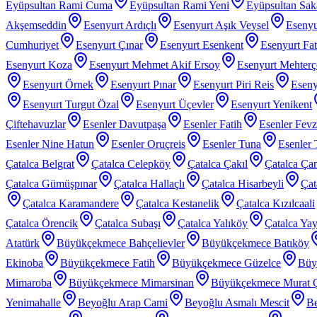
Eyüpsultan Rami Cuma
Eyüpsultan Rami Yeni
Eyüpsultan Sak
Akşemseddin
Esenyurt Ardıçlı
Esenyurt Aşık Veysel
Esenyu
Cumhuriyet
Esenyurt Çınar
Esenyurt Esenkent
Esenyurt Fat
Esenyurt Koza
Esenyurt Mehmet Akif Ersoy
Esenyurt Mehter
Esenyurt Örnek
Esenyurt Pınar
Esenyurt Piri Reis
Eseny
Esenyurt Turgut Özal
Esenyurt Üçevler
Esenyurt Yenikent
Çiftehavuzlar
Esenler Davutpaşa
Esenler Fatih
Esenler Fev
Esenler Nine Hatun
Esenler Oruçreis
Esenler Tuna
Esenler 
Çatalca Belgrat
Çatalca Celepköy
Çatalca Çakıl
Çatalca Ça
Çatalca Gümüşpınar
Çatalca Hallaçlı
Çatalca Hisarbeyli
Çat
Çatalca Karamandere
Çatalca Kestanelik
Çatalca Kızılcaali
Çatalca Örencik
Çatalca Subaşı
Çatalca Yalıköy
Çatalca Yay
Atatürk
Büyükçekmece Bahçelievler
Büyükçekmece Batıköy
Ekinoba
Büyükçekmece Fatih
Büyükçekmece Güzelce
Büy
Mimaroba
Büyükçekmece Mimarsinan
Büyükçekmece Murat 
Yenimahalle
Beyoğlu Arap Cami
Beyoğlu Asmalı Mescit
Be