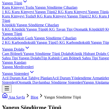
Yangın Tüpü
Kuru Kimyevi Tozlu Yangın Söndürme Cihazları
1 KG Kuru Kimyevi Yangın Tüpü
2 KG Kuru Kimyevi Yangın Tüpü
Kuru Kimyevi Tozlu
9 KG Kuru Kimyevi Yangın Tüpü
12 KG Kuru 
Tüpü
Köpüklü Yangın Söndürme Cihazları
6 KG Köpüklü Yangın Tüpü
6 KG Tavan Tipi Otomatik Köpüklü
9 K
Yangın Tüpü
Karbondioksit Gazlı Yangın Söndürme Cihazları
2 KG Karbondioksitli Yangın Tüpü
5 KG Karbondioksitli Yangın Tü
Yangın Dolabı
Cam Bölmeli Yangın Söndürme Tüpü Dolabı
Köpük Hidrant Dolabı 
Sahra Tipi Yangın Dolabı
Tüp Kabinli Cam Bölmeli Sahra Tipi Yangı
Yangın Kapıları
Yangın Merdivenleri
Yangın Sistemleri
Acil Durum Kat Tahliye Planları
Acil Durum Yönlendirme Armatürler
Sistemleri
Otomatik Davlumbaz Söndürme Sistemleri
Yangın Algılama 
Ana Sayfa
Blog
Yangın Söndürme Tüpü
Yangın Söndürme Tüpü