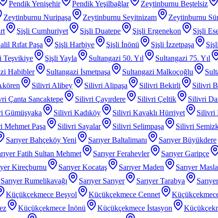
Pendik Yenişehir
Pendik Yeşilbağlar
Zeytinburnu Beştelsiz
Zeytinburnu Nuripaşa
Zeytinburnu Seyitnizam
Zeytinburnu Sü
rt
Şişli Cumhuriyet
Şişli Duatepe
Şişli Ergenekon
Şişli Es
alil Rıfat Paşa
Şişli Harbiye
Şişli İnönü
Şişli İzzetpaşa
Şiş
li Teşvikiye
Şişli Yayla
Sultangazi 50. Yıl
Sultangazi 75. Yıl
zi Habibler
Sultangazi İsmetpaşa
Sultangazi Malkoçoğlu
Sult
 Akören
Silivri Alibey
Silivri Alipaşa
Silivri Bekirli
Silivri 
ivri Çanta Sancaktepe
Silivri Çayırdere
Silivri Çeltik
Silivri D
vri Gümüşyaka
Silivri Kadıköy
Silivri Kavaklı Hürriyet
Silivri
iri Mehmet Paşa
Silivri Sayalar
Silivri Selimpaşa
Silivri Semiz
Sarıyer Bahçeköy Yeni
Sarıyer Baltalimanı
Sarıyer Büyükdere
rıyer Fatih Sultan Mehmet
Sarıyer Ferahevler
Sarıyer Garipçe
ıyer Kireçburnu
Sarıyer Kocataş
Sarıyer Maden
Sarıyer Masl
Sarıyer Rumelikavağı
Sarıyer Sarıyer
Sarıyer Tarabya
Sarıye
Küçükçekmece Beşyol
Küçükçekmece Cennet
Küçükçekmece
ez
Küçükçekmece İnönü
Küçükçekmece İstasyon
Küçükçek