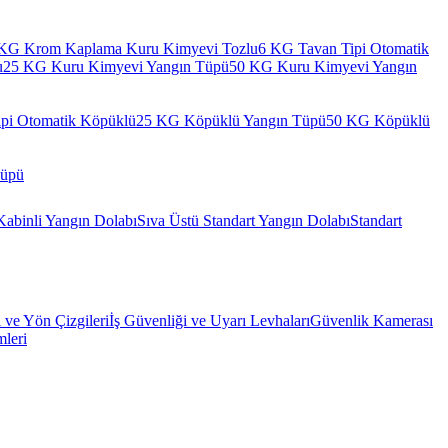
KG Krom Kaplama Kuru Kimyevi Tozlu
6 KG Tavan Tipi Otomatik
u
25 KG Kuru Kimyevi Yangın Tüpü
50 KG Kuru Kimyevi Yangın
pi Otomatik Köpüklü
25 KG Köpüklü Yangın Tüpü
50 KG Köpüklü
Tüpü
Kabinli Yangın Dolabı
Sıva Üstü Standart Yangın Dolabı
Standart
l ve Yön Çizgileri
İş Güvenliği ve Uyarı Levhaları
Güvenlik Kamerası
mleri