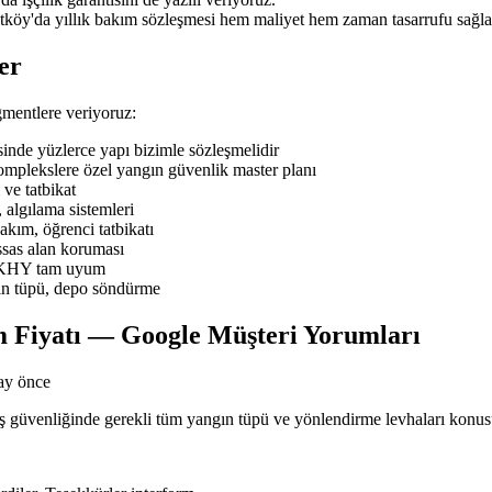
tköy'da yıllık bakım sözleşmesi hem maliyet hem zaman tasarrufu sağla
er
mentlere veriyoruz:
de yüzlerce yapı bizimle sözleşmelidir
mplekslere özel yangın güvenlik master planı
ve tatbikat
 algılama sistemleri
ım, öğrenci tatbikatı
sas alan koruması
BYKHY tam uyum
ın tüpü, depo söndürme
 Fiyatı — Google Müşteri Yorumları
ay önce
n iş güvenliğinde gerekli tüm yangın tüpü ve yönlendirme levhaları kon