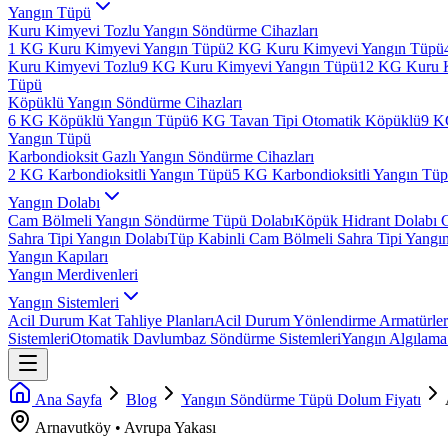
Yangın Tüpü
Kuru Kimyevi Tozlu Yangın Söndürme Cihazları
1 KG Kuru Kimyevi Yangın Tüpü
2 KG Kuru Kimyevi Yangın Tüpü
Kuru Kimyevi Tozlu
9 KG Kuru Kimyevi Yangın Tüpü
12 KG Kuru 
Tüpü
Köpüklü Yangın Söndürme Cihazları
6 KG Köpüklü Yangın Tüpü
6 KG Tavan Tipi Otomatik Köpüklü
9 K
Yangın Tüpü
Karbondioksit Gazlı Yangın Söndürme Cihazları
2 KG Karbondioksitli Yangın Tüpü
5 KG Karbondioksitli Yangın Tü
Yangın Dolabı
Cam Bölmeli Yangın Söndürme Tüpü Dolabı
Köpük Hidrant Dolabı 
Sahra Tipi Yangın Dolabı
Tüp Kabinli Cam Bölmeli Sahra Tipi Yangı
Yangın Kapıları
Yangın Merdivenleri
Yangın Sistemleri
Acil Durum Kat Tahliye Planları
Acil Durum Yönlendirme Armatürler
Sistemleri
Otomatik Davlumbaz Söndürme Sistemleri
Yangın Algılama 
Ana Sayfa
Blog
Yangın Söndürme Tüpü Dolum Fiyatı
Arnavutköy
•
Avrupa
Yakası