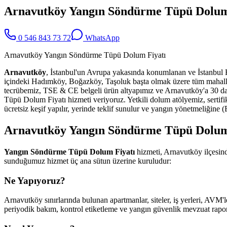
Arnavutköy Yangın Söndürme Tüpü Dolum
0 546 843 73 72
WhatsApp
Arnavutköy Yangın Söndürme Tüpü Dolum Fiyatı
Arnavutköy
, İstanbul'un Avrupa yakasında konumlanan ve İstanbul Hav
içindeki Hadımköy, Boğazköy, Taşoluk başta olmak üzere tüm mahal
tecrübemiz, TSE & CE belgeli ürün altyapımız ve Arnavutköy'a 30 dak
Tüpü Dolum Fiyatı hizmeti veriyoruz. Yetkili dolum atölyemiz, sertif
ücretsiz keşif yapılır, yerinde teklif sunulur ve yangın yönetmeliği
Arnavutköy Yangın Söndürme Tüpü Dolum F
Yangın Söndürme Tüpü Dolum Fiyatı
hizmeti, Arnavutköy ilçesind
sunduğumuz hizmet üç ana sütun üzerine kuruludur:
Ne Yapıyoruz?
Arnavutköy sınırlarında bulunan apartmanlar, siteler, iş yerleri, AVM'le
periyodik bakım, kontrol etiketleme ve yangın güvenlik mevzuat raporl