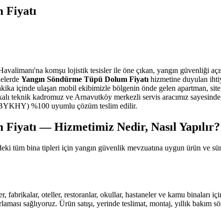
 Fiyatı
alimanı'na komşu lojistik tesisler ile öne çıkan, yangın güvenliği açısın
lelerde
Yangın Söndürme Tüpü Dolum Fiyatı
hizmetine duyulan ihtiy
ika içinde ulaşan mobil ekibimizle bölgenin önde gelen apartman, sit
ikalı teknik kadromuz ve Arnavutköy merkezli servis aracımız sayesind
ne (BYKHY) %100 uyumlu çözüm teslim edilir.
iyatı — Hizmetimiz Nedir, Nasıl Yapılır?
eki tüm bina tipleri için yangın güvenlik mevzuatına uygun ürün ve sü
r, fabrikalar, oteller, restoranlar, okullar, hastaneler ve kamu binaları
aması sağlıyoruz. Ürün satışı, yerinde teslimat, montaj, yıllık bakım s