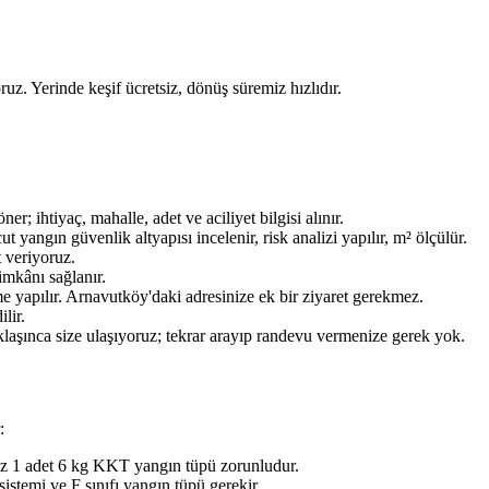
ruz. Yerinde keşif ücretsiz, dönüş süremiz hızlıdır.
ihtiyaç, mahalle, adet ve aciliyet bilgisi alınır.
ngın güvenlik altyapısı incelenir, risk analizi yapılır, m² ölçülür.
t veriyoruz.
imkânı sağlanır.
e yapılır. Arnavutköy'daki adresinize ek bir ziyaret gerekmez.
lir.
aklaşınca size ulaşıyoruz; tekrar arayıp randevu vermenize gerek yok.
:
az 1 adet 6 kg KKT yangın tüpü zorunludur.
stemi ve F sınıfı yangın tüpü gerekir.