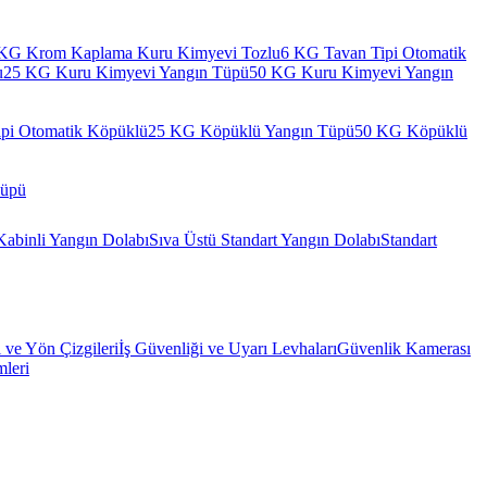
KG Krom Kaplama Kuru Kimyevi Tozlu
6 KG Tavan Tipi Otomatik
u
25 KG Kuru Kimyevi Yangın Tüpü
50 KG Kuru Kimyevi Yangın
pi Otomatik Köpüklü
25 KG Köpüklü Yangın Tüpü
50 KG Köpüklü
Tüpü
Kabinli Yangın Dolabı
Sıva Üstü Standart Yangın Dolabı
Standart
l ve Yön Çizgileri
İş Güvenliği ve Uyarı Levhaları
Güvenlik Kamerası
mleri