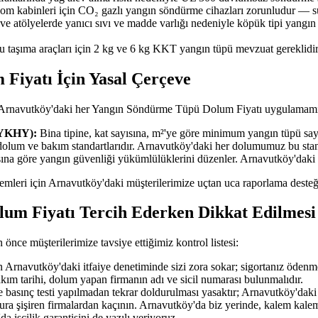
ekom kabinleri için CO₂ gazlı yangın söndürme cihazları zorunludur — su
 ve atölyelerde yanıcı sıvı ve madde varlığı nedeniyle köpük tipi yangı
u taşıma araçları için 2 kg ve 6 kg KKT yangın tüpü mevzuat gereklidir
iyatı İçin Yasal Çerçeve
r; Arnavutköy'daki her Yangın Söndürme Tüpü Dolum Fiyatı uygulamamı
BYKHY):
Bina tipine, kat sayısına, m²'ye göre minimum yangın tüpü sayıs
dolum ve bakım standartlarıdır. Arnavutköy'daki her dolumumuz bu sta
ısına göre yangın güvenliği yükümlülüklerini düzenler. Arnavutköy'daki
işlemleri için Arnavutköy'daki müşterilerimize uçtan uca raporlama desteğ
um Fiyatı Tercih Ederken Dikkat Edilmesi
e müşterilerimize tavsiye ettiğimiz kontrol listesi:
Arnavutköy'daki itfaiye denetiminde sizi zora sokar; sigortanız ödenm
akım tarihi, dolum yapan firmanın adı ve sicil numarası bulunmalıdır.
 basınç testi yapılmadan tekrar doldurulması yasaktır; Arnavutköy'daki t
tura şişiren firmalardan kaçının. Arnavutköy'da biz yerinde, kalem kalem
a işçilik garantisini de yazılı veriyoruz.