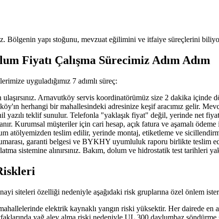
uz. Bölgenin yapı stoğunu, mevzuat eğilimini ve itfaiye süreçlerini biliyo
lum Fiyatı Çalışma Sürecimiz Adım Adım
lerimize uyguladığımız 7 adımlı süreç:
ırsınız. Arnavutköy servis koordinatörümüz size 2 dakika içinde döner; 
n herhangi bir mahallesindeki adresinize keşif aracımız gelir. Mevcut ya
azılı teklif sunulur. Telefonla "yaklaşık fiyat" değil, yerinde net fiya
nır. Kurumsal müşteriler için cari hesap, açık fatura ve aşamalı ödeme 
 atölyemizden teslim edilir, yerinde montaj, etiketleme ve sicillendirm
 numarası, garanti belgesi ve BYKHY uyumluluk raporu birlikte teslim edi
atma sistemine alınırsınız. Bakım, dolum ve hidrostatik test tarihleri y
iskleri
yi siteleri özelliği nedeniyle aşağıdaki risk gruplarına özel önlem ister
llelerinde elektrik kaynaklı yangın riski yüksektir. Her dairede en 
faklarında yağ alev alma riski nedeniyle UL 300 davlumbaz söndürme si