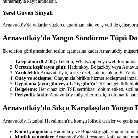
numarasıyla kayıt altındadır.
Yerel Güven Sinyali
Arnavutköy'da yıllardır yüzlerce apartman, site ve iş yeri ile çalışıyor
Arnavutköy'da Yangın Söndürme Tüpü Do
İlk telefon görüşmesinden teslim aşamasına kadar Arnavutköy müşteri
Talep alımı (0-2 dk):
Telefon, WhatsApp veya web formundan ulaş
Ücretsiz keşif (aynı gün):
Hadımköy, Boğazköy veya Arnavutköy'ı
Yazılı teklif:
Arnavutköy için size özel, kalem kalem, KDV dahil y
Onay ve sözleşme:
Onayınızla birlikte hizmet sözleşmesi imzala
Uygulama (aynı gün veya 1-2 iş günü):
TSE belgeli ürün/dolum
Belgeleme:
Her cihaz için TSE sertifikası, dolum etiketi, sicil
Periyodik takip:
Arnavutköy müşterilerimiz için otomatik hatırl
Arnavutköy'da Sıkça Karşılaşılan Yangın R
Arnavutköy, İstanbul Havalimanı'na komşu lojistik tesisler ve geniş sana
Konut yangınları:
Hadımköy ve Boğazköy gibi yoğun konut maha
Mutfak yangınları:
Arnavutköy'daki restoran, kafe ve otel mut