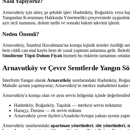
Nasıl Yapıyoruz?
Arnavutköy için süreç şu şekilde işler: Hadımköy, Boğazköy veya başka
Yangından Korunması Hakkında Yönetmelik) çerçevesinde uygunluk değe
ayrı sicil numarası, dolum tarihi ve sonraki bakım takvimi işlenir.
Neden Önemli?
Arnavutköy, İstanbul Havalimanı'na komşu lojistik tesisler özelliği n
hem ciddi can-mal kaybı hem de yasal yaptırım anlamına gelir. Belediye
Söndürme Tüpü Dolum Fiyatı
hizmeti bu risklerin tamamını ortadan
Arnavutköy ve Çevre Semtlerde Yangın S
İnterform Yangın olarak
Arnavutköy
sınırlarındaki Hadımköy, Boğaz
Mahalle ayrımı yapmıyoruz; Arnavutköy'ın merkez mahalleleri kadar uç
Arnavutköy'a komşu olan ve aynı servis bölgemiz içinde değerlendird
Hadımköy, Boğazköy, Taşoluk — merkezi servis noktamız
Haraççı, Durusu — ek servis noktası
Arnavutköy çevre ilçeleri (Anadolu/Avrupa yakası ayrımı yap
Arnavutköy sınırlarındaki
apartman yönetimleri
,
site yönetimleri
,
m