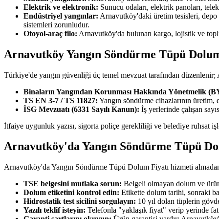
Elektrik ve elektronik:
Sunucu odaları, elektrik panoları, tel
Endüstriyel yangınlar:
Arnavutköy'daki üretim tesisleri, depo
sistemleri zorunludur.
Otoyol-araç filo:
Arnavutköy'da bulunan kargo, lojistik ve topl
Arnavutköy Yangın Söndürme Tüpü Dolum F
Türkiye'de yangın güvenliği üç temel mevzuat tarafından düzenleni
Binaların Yangından Korunması Hakkında Yönetmelik (
TS EN 3-7 / TS 11827:
Yangın söndürme cihazlarının üretim, 
İSG Mevzuatı (6331 Sayılı Kanun):
İş yerlerinde çalışan say
İtfaiye uygunluk yazısı, sigorta poliçe gerekliliği ve belediye ruhsat 
Arnavutköy'da Yangın Söndürme Tüpü Dol
Arnavutköy'da Yangın Söndürme Tüpü Dolum Fiyatı hizmeti almadan önc
TSE belgesini mutlaka sorun:
Belgeli olmayan dolum ve ürün 
Dolum etiketini kontrol edin:
Etikette dolum tarihi, sonraki b
Hidrostatik test sicilini sorgulayın:
10 yıl dolan tüplerin gövde
Yazılı teklif isteyin:
Telefonla "yaklaşık fiyat" verip yerinde fa
Garanti şartlarını okuyun:
Ürün garantisi vardır; Arnavutköy'd