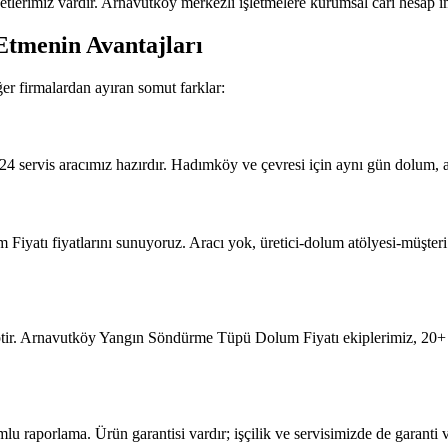
erimiz vardır. Arnavutköy merkezli işletmelere kurumsal cari hesap im
Etmenin Avantajları
 firmalardan ayıran somut farklar:
4 servis aracımız hazırdır. Hadımköy ve çevresi için aynı gün dolum, a
tı fiyatlarını sunuyoruz. Aracı yok, üretici-dolum atölyesi-müşteri zinc
tir. Arnavutköy Yangın Söndürme Tüpü Dolum Fiyatı ekiplerimiz, 20+ y
porlama. Ürün garantisi vardır; işçilik ve servisimizde de garanti v