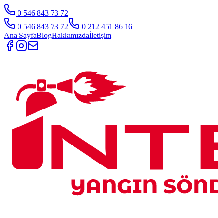
0 546 843 73 72
0 546 843 73 72
0 212 451 86 16
Ana Sayfa
Blog
Hakkımızda
İletişim