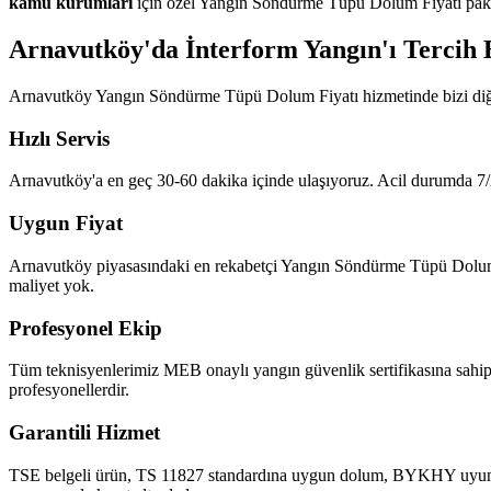
kamu kurumları
için özel Yangın Söndürme Tüpü Dolum Fiyatı paketl
Arnavutköy'da İnterform Yangın'ı Tercih 
Arnavutköy Yangın Söndürme Tüpü Dolum Fiyatı hizmetinde bizi diğer
Hızlı Servis
Arnavutköy'a en geç 30-60 dakika içinde ulaşıyoruz. Acil durumda 7/2
Uygun Fiyat
Arnavutköy piyasasındaki en rekabetçi Yangın Söndürme Tüpü Dolum Fiya
maliyet yok.
Profesyonel Ekip
Tüm teknisyenlerimiz MEB onaylı yangın güvenlik sertifikasına sahip
profesyonellerdir.
Garantili Hizmet
TSE belgeli ürün, TS 11827 standardına uygun dolum, BYKHY uyumlu ra