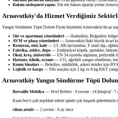
Bakım sözleşmesi yapın:
Tek tek bakım siparişi yerine Arnavu
Arnavutköy'da Hizmet Verdiğimiz Sektörl
Yangın Söndürme Tüpü Dolum Fiyatı hizmetini Arnavutköy'da şu seg
Site ve apartman yönetimleri
— Hadımköy, Boğazköy bölgesin
AVM ve plaza yönetimleri
— Arnavutköy'daki büyük ticari ko
Restoran, otel, kafe
— UL 300 davlumbaz, F sınıfı tüp, eğitim 
Fabrika, atölye, depo
— Endüstriyel köpük, sprinkler, hidrant,
Okul, kreş, üniversite
— EN 54 uyumlu algılama, periyodik bak
Hastane, klinik, eczane
— CO₂ ağırlıklı yangın söndürme, has
Kamu binaları
— Belediye, müdürlük, askeri tesisler için 
Lojistik ve kargo
— Filo araçları için 2 kg ve 6 kg KKT yang
Arnavutköy Yangın Söndürme Tüpü Dolum
Berralife Mobilya
—
Yerel Rehber · 9 yorum · 14 fotoğraf
· 7 
Kaan bey'e çok teşekkür ederiz işinde çok başarılı şirketimizi
cihan arısüt
—
2 yorum
· 6 ay önce