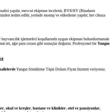
 analizi yapılır, mevcut ekipman incelenir, BYKHY (Binaların
n teslim edilir, yerinde montaj ve etiketleme yapılır; her cihaza
m ve hayvancılık işletmeleri koşullarında uygun ekipman bulundurmamak
at ret, ağır para cezası gibi sonuçlar doğurur. Profesyonel bir
Yangın
ız
allelerde
Yangın Söndürme Tüpü Dolum Fiyatı hizmeti veriyoruz.
ler
,
okul ve kreşler
,
hastane ve klinikler
,
otel ve pansiyonlar
,