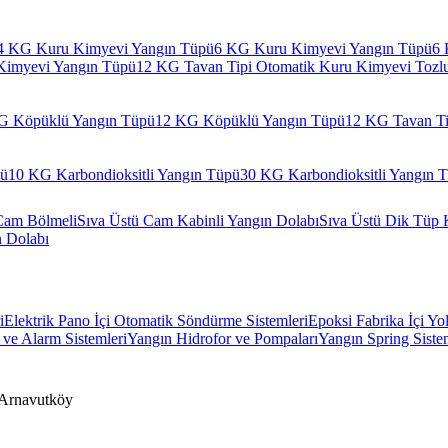
4 KG Kuru Kimyevi Yangın Tüpü
6 KG Kuru Kimyevi Yangın Tüpü
6 
Kimyevi Yangın Tüpü
12 KG Tavan Tipi Otomatik Kuru Kimyevi Tozl
G Köpüklü Yangın Tüpü
12 KG Köpüklü Yangın Tüpü
12 KG Tavan Ti
pü
10 KG Karbondioksitli Yangın Tüpü
30 KG Karbondioksitli Yangın 
Cam Bölmeli
Sıva Üstü Cam Kabinli Yangın Dolabı
Sıva Üstü Dik Tüp 
n Dolabı
i
Elektrik Pano İçi Otomatik Söndürme Sistemleri
Epoksi Fabrika İçi Yo
ve Alarm Sistemleri
Yangın Hidrofor ve Pompaları
Yangın Spring Siste
Arnavutköy