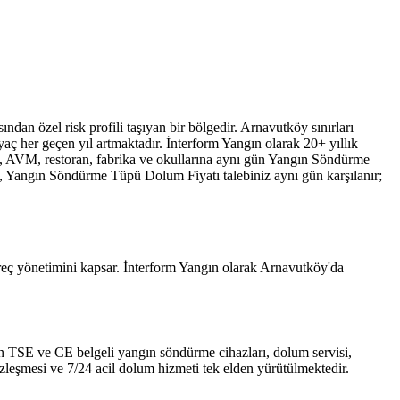
dan özel risk profili taşıyan bir bölgedir. Arnavutköy sınırları
aç her geçen yıl artmaktadır. İnterform Yangın olarak 20+ yıllık
e, AVM, restoran, fabrika ve okullarına aynı gün Yangın Söndürme
e, Yangın Söndürme Tüpü Dolum Fiyatı talebiniz aynı gün karşılanır;
reç yönetimini kapsar. İnterform Yangın olarak Arnavutköy'da
 için TSE ve CE belgeli yangın söndürme cihazları, dolum servisi,
özleşmesi ve 7/24 acil dolum hizmeti tek elden yürütülmektedir.