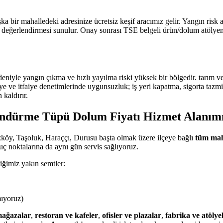
 bir mahalledeki adresinize ücretsiz keşif aracımız gelir. Yangın risk
rlendirmesi sunulur. Onay sonrası TSE belgeli ürün/dolum atölyemizde
edeniyle yangın çıkma ve hızlı yayılma riski yüksek bir bölgedir. tarı
 ve itfaiye denetimlerinde uygunsuzluk; iş yeri kapatma, sigorta tazmin
 kaldırır.
öndürme Tüpü Dolum Fiyatı Hizmet Alanım
köy, Taşoluk, Haraççı, Durusu başta olmak üzere ilçeye bağlı
tüm mah
 noktalarına da aynı gün servis sağlıyoruz.
iğimiz yakın semtler:
mıyoruz)
ağazalar
,
restoran ve kafeler
,
ofisler ve plazalar
,
fabrika ve atölye