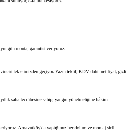
kânı sunuyor, e-fatura kesiyoruz.
ynı gün montaj garantisi veriyoruz.
iri tek elimizden geçiyor. Yazılı teklif, KDV dahil net fiyat, gizli
ıllık saha tecrübesine sahip, yangın yönetmeliğine hâkim
eriyoruz. Arnavutköy'da yaptığımız her dolum ve montaj sicil