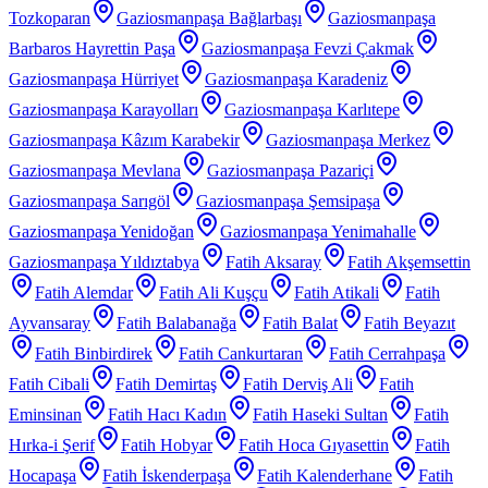
Tozkoparan
Gaziosmanpaşa Bağlarbaşı
Gaziosmanpaşa
Barbaros Hayrettin Paşa
Gaziosmanpaşa Fevzi Çakmak
Gaziosmanpaşa Hürriyet
Gaziosmanpaşa Karadeniz
Gaziosmanpaşa Karayolları
Gaziosmanpaşa Karlıtepe
Gaziosmanpaşa Kâzım Karabekir
Gaziosmanpaşa Merkez
Gaziosmanpaşa Mevlana
Gaziosmanpaşa Pazariçi
Gaziosmanpaşa Sarıgöl
Gaziosmanpaşa Şemsipaşa
Gaziosmanpaşa Yenidoğan
Gaziosmanpaşa Yenimahalle
Gaziosmanpaşa Yıldıztabya
Fatih Aksaray
Fatih Akşemsettin
Fatih Alemdar
Fatih Ali Kuşçu
Fatih Atikali
Fatih
Ayvansaray
Fatih Balabanağa
Fatih Balat
Fatih Beyazıt
Fatih Binbirdirek
Fatih Cankurtaran
Fatih Cerrahpaşa
Fatih Cibali
Fatih Demirtaş
Fatih Derviş Ali
Fatih
Eminsinan
Fatih Hacı Kadın
Fatih Haseki Sultan
Fatih
Hırka-i Şerif
Fatih Hobyar
Fatih Hoca Gıyasettin
Fatih
Hocapaşa
Fatih İskenderpaşa
Fatih Kalenderhane
Fatih