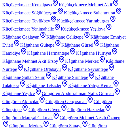
Küçükçekmece Kemalpaşa
Küçükçekmece Mehmet Akif
Küçükçekmece Söğütlüçeşme
Küçükçekmece Sultanmurat
Küçükçekmece Tevfikbey
Küçükçekmece Yarımburgaz
Küçükçekmece Yenimahalle
Küçükçekmece Yeşilova
Kâğıthane Çağlayan
Kâğıthane Çeliktepe
Kâğıthane Emniyet
Evleri
Kâğıthane Gültepe
Kâğıthane Gürsel
Kâğıthane
Hamidiye
Kâğıthane Harmantepe
Kâğıthane Hürriyet
Kâğıthane Mehmet Akif Ersoy
Kâğıthane Merkez
Kâğıthane
Nurtepe
Kâğıthane Ortabayır
Kâğıthane Seyrantepe
Kâğıthane Sultan Selim
Kâğıthane Şirintepe
Kâğıthane
Talatpaşa
Kâğıthane Telsizler
Kâğıthane Yahya Kemal
Kâğıthane Yeşilce
Güngören Abdurrahman Nafiz Gürman
Güngören Akıncılar
Güngören Gençosman
Güngören
Güneştepe
Güngören Güven
Güngören Haznedar
Güngören Mareşal Çakmak
Güngören Mehmet Nesih Özmen
Güngören Merkez
Güngören Sanayi
Güngören