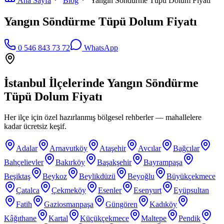
Ana Sayfa
Blog
Yangın Söndürme Tüpü Dolum Fiyatı
Yangın Söndürme Tüpü Dolum Fiyatı
0 546 843 73 72
WhatsApp
İstanbul İlçelerinde
Yangın Söndürme
Tüpü Dolum Fiyatı
Her ilçe için özel hazırlanmış bölgesel rehberler — mahallelere
kadar ücretsiz keşif.
Adalar
Arnavutköy
Ataşehir
Avcılar
Bağcılar
Bahçelievler
Bakırköy
Başakşehir
Bayrampaşa
Beşiktaş
Beykoz
Beylikdüzü
Beyoğlu
Büyükçekmece
Çatalca
Çekmeköy
Esenler
Esenyurt
Eyüpsultan
Fatih
Gaziosmanpaşa
Güngören
Kadıköy
Kâğıthane
Kartal
Küçükçekmece
Maltepe
Pendik