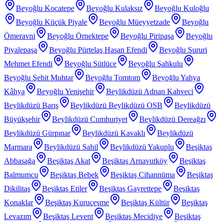
Beyoğlu Kocatepe
Beyoğlu Kulaksız
Beyoğlu Kuloğlu
Beyoğlu Küçük Piyale
Beyoğlu Müeyyetzade
Beyoğlu
Ömeravni
Beyoğlu Örnektepe
Beyoğlu Piripaşa
Beyoğlu
Piyalepaşa
Beyoğlu Pürtelaş Hasan Efendi
Beyoğlu Sururi
Mehmet Efendi
Beyoğlu Sütlüce
Beyoğlu Şahkulu
Beyoğlu Şehit Muhtar
Beyoğlu Tomtom
Beyoğlu Yahya
Kâhya
Beyoğlu Yenişehir
Beylikdüzü Adnan Kahveci
Beylikdüzü Barış
Beylikdüzü Beylikdüzü OSB
Beylikdüzü
Büyükşehir
Beylikdüzü Cumhuriyet
Beylikdüzü Dereağzı
Beylikdüzü Gürpınar
Beylikdüzü Kavaklı
Beylikdüzü
Marmara
Beylikdüzü Sahil
Beylikdüzü Yakuplu
Beşiktaş
Abbasağa
Beşiktaş Akat
Beşiktaş Arnavutköy
Beşiktaş
Balmumcu
Beşiktaş Bebek
Beşiktaş Cihannüma
Beşiktaş
Dikilitaş
Beşiktaş Etiler
Beşiktaş Gayrettepe
Beşiktaş
Konaklar
Beşiktaş Kuruçeşme
Beşiktaş Kültür
Beşiktaş
Levazım
Beşiktaş Levent
Beşiktaş Mecidiye
Beşiktaş