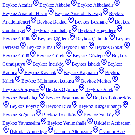
Beykoz Acarlar
Beykoz Akbaba
Beykoz Alibahadır
Beykoz Anadolu Hisarı
Beykoz Anadolu Kavağı
Beykoz
Anadolufeneri
Beykoz Baklacı
Beykoz Bozhane
Beykoz
Cumhuriyet
Beykoz Çamlıbahçe
Beykoz Çengeldere
Beykoz Çiftlik
Beykoz Çiğdem
Beykoz Çubuklu
Beykoz
Dereseki
Beykoz Elmalı
Beykoz Fatih
Beykoz Göksu
Beykoz Göllü
Beykoz Görele
Beykoz Göztepe
Beykoz
Gümüşsuyu
Beykoz İncirköy
Beykoz İshaklı
Beykoz
Kanlıca
Beykoz Kavacık
Beykoz Kaynarca
Beykoz
Kılıçlı
Beykoz Mahmutşevketpaşa
Beykoz Merkez
Beykoz Ortaçeşme
Beykoz Öğümce
Beykoz Örnek
Beykoz Paşabahçe
Beykoz Paşamandıra
Beykoz Polonezköy
Beykoz Poyraz
Beykoz Riva
Beykoz Rüzgarlıbahçe
Beykoz Soğuksu
Beykoz Tokatköy
Beykoz Yalıköy
Beykoz Yavuzselim
Beykoz Yenimahalle
Üsküdar Acıbadem
Üsküdar Ahmediye
Üsküdar Altunizade
Üsküdar Aziz