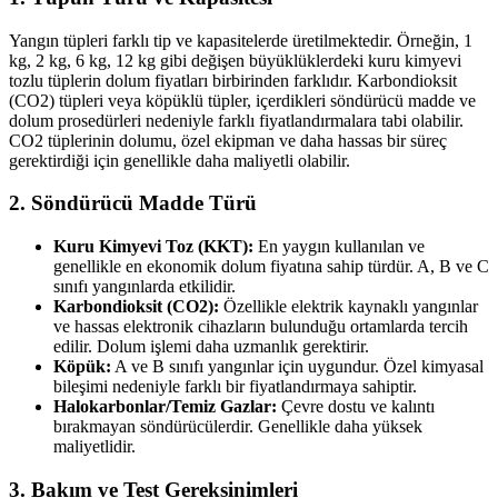
Yangın tüpleri farklı tip ve kapasitelerde üretilmektedir. Örneğin, 1
kg, 2 kg, 6 kg, 12 kg gibi değişen büyüklüklerdeki kuru kimyevi
tozlu tüplerin dolum fiyatları birbirinden farklıdır. Karbondioksit
(CO2) tüpleri veya köpüklü tüpler, içerdikleri söndürücü madde ve
dolum prosedürleri nedeniyle farklı fiyatlandırmalara tabi olabilir.
CO2 tüplerinin dolumu, özel ekipman ve daha hassas bir süreç
gerektirdiği için genellikle daha maliyetli olabilir.
2. Söndürücü Madde Türü
Kuru Kimyevi Toz (KKT):
En yaygın kullanılan ve
genellikle en ekonomik dolum fiyatına sahip türdür. A, B ve C
sınıfı yangınlarda etkilidir.
Karbondioksit (CO2):
Özellikle elektrik kaynaklı yangınlar
ve hassas elektronik cihazların bulunduğu ortamlarda tercih
edilir. Dolum işlemi daha uzmanlık gerektirir.
Köpük:
A ve B sınıfı yangınlar için uygundur. Özel kimyasal
bileşimi nedeniyle farklı bir fiyatlandırmaya sahiptir.
Halokarbonlar/Temiz Gazlar:
Çevre dostu ve kalıntı
bırakmayan söndürücülerdir. Genellikle daha yüksek
maliyetlidir.
3. Bakım ve Test Gereksinimleri