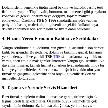
Dolum işlemi genellikle tüpün genel bakımı ve hidrolik basınç testi
ile birlikte yapılır. Tüpün valfı, hortumu, manometresi gibi parçaların
kontrolü ve gerekli onarımı veya değişimi, toplam maliyeti
etkileyebilir. Özellikle
TS EN 1866
standartlarına göre yapılan
periyodik basınç testleri, tüpün güvenli bir şekilde kullanılmaya
devam edebilmesi için zorunludur ve fiyata dahil edilebilir.
4. Hizmet Veren Firmanın Kalitesi ve Sertifikaları
Yangın söndürme tüpü dolumu, can güvenliği açısından son derece
kritik bir işlemdir. Bu nedenle, dolum ve bakımı yapacak firmanın
yetkili, deneyimli ve gerekli
TSE
TSE
standartlarına uygun hizmet
verdiğinden emin olmak gerekir. İnterform Yangın gibi sertifikalı ve
güvenilir firmalar, kaliteli hizmet sunarken fiyatlandırmalarını da bu
kaliteye göre belirlerler. Sadece ucuz olduğu için yetkin olmayan
firmalarla çalışmak, gelecekte daha büyük güvenlik riskleri ve
maliyetler doğurabilir.
5. Taşıma ve Yerinde Servis Hizmetleri
Bazı firmalar, tüplerin teslim alınması ve geri getirilmesi için ek
taşıma ücreti talep edebilirler. Özellikle büyük işletmelerde çok
sayıda tüpün dolumu söz konusu olduğunda, yerinde servis