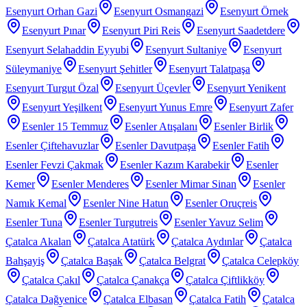
Esenyurt Orhan Gazi
Esenyurt Osmangazi
Esenyurt Örnek
Esenyurt Pınar
Esenyurt Piri Reis
Esenyurt Saadetdere
Esenyurt Selahaddin Eyyubi
Esenyurt Sultaniye
Esenyurt
Süleymaniye
Esenyurt Şehitler
Esenyurt Talatpaşa
Esenyurt Turgut Özal
Esenyurt Üçevler
Esenyurt Yenikent
Esenyurt Yeşilkent
Esenyurt Yunus Emre
Esenyurt Zafer
Esenler 15 Temmuz
Esenler Atışalanı
Esenler Birlik
Esenler Çiftehavuzlar
Esenler Davutpaşa
Esenler Fatih
Esenler Fevzi Çakmak
Esenler Kazım Karabekir
Esenler
Kemer
Esenler Menderes
Esenler Mimar Sinan
Esenler
Namık Kemal
Esenler Nine Hatun
Esenler Oruçreis
Esenler Tuna
Esenler Turgutreis
Esenler Yavuz Selim
Çatalca Akalan
Çatalca Atatürk
Çatalca Aydınlar
Çatalca
Bahşayiş
Çatalca Başak
Çatalca Belgrat
Çatalca Celepköy
Çatalca Çakıl
Çatalca Çanakça
Çatalca Çiftlikköy
Çatalca Dağyenice
Çatalca Elbasan
Çatalca Fatih
Çatalca