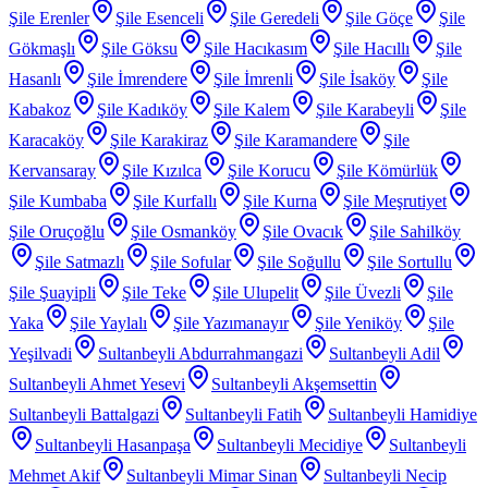
Şile Erenler
Şile Esenceli
Şile Geredeli
Şile Göçe
Şile
Gökmaşlı
Şile Göksu
Şile Hacıkasım
Şile Hacıllı
Şile
Hasanlı
Şile İmrendere
Şile İmrenli
Şile İsaköy
Şile
Kabakoz
Şile Kadıköy
Şile Kalem
Şile Karabeyli
Şile
Karacaköy
Şile Karakiraz
Şile Karamandere
Şile
Kervansaray
Şile Kızılca
Şile Korucu
Şile Kömürlük
Şile Kumbaba
Şile Kurfallı
Şile Kurna
Şile Meşrutiyet
Şile Oruçoğlu
Şile Osmanköy
Şile Ovacık
Şile Sahilköy
Şile Satmazlı
Şile Sofular
Şile Soğullu
Şile Sortullu
Şile Şuayipli
Şile Teke
Şile Ulupelit
Şile Üvezli
Şile
Yaka
Şile Yaylalı
Şile Yazımanayır
Şile Yeniköy
Şile
Yeşilvadi
Sultanbeyli Abdurrahmangazi
Sultanbeyli Adil
Sultanbeyli Ahmet Yesevi
Sultanbeyli Akşemsettin
Sultanbeyli Battalgazi
Sultanbeyli Fatih
Sultanbeyli Hamidiye
Sultanbeyli Hasanpaşa
Sultanbeyli Mecidiye
Sultanbeyli
Mehmet Akif
Sultanbeyli Mimar Sinan
Sultanbeyli Necip