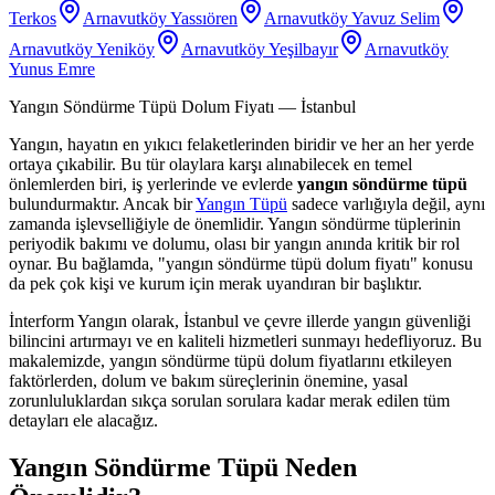
Terkos
Arnavutköy Yassıören
Arnavutköy Yavuz Selim
Arnavutköy Yeniköy
Arnavutköy Yeşilbayır
Arnavutköy
Yunus Emre
Yangın Söndürme Tüpü Dolum Fiyatı
— İstanbul
Yangın, hayatın en yıkıcı felaketlerinden biridir ve her an her yerde
ortaya çıkabilir. Bu tür olaylara karşı alınabilecek en temel
önlemlerden biri, iş yerlerinde ve evlerde
yangın söndürme tüpü
bulundurmaktır. Ancak bir
Yangın Tüpü
sadece varlığıyla değil, aynı
zamanda işlevselliğiyle de önemlidir. Yangın söndürme tüplerinin
periyodik bakımı ve dolumu, olası bir yangın anında kritik bir rol
oynar. Bu bağlamda, "yangın söndürme tüpü dolum fiyatı" konusu
da pek çok kişi ve kurum için merak uyandıran bir başlıktır.
İnterform Yangın olarak, İstanbul ve çevre illerde yangın güvenliği
bilincini artırmayı ve en kaliteli hizmetleri sunmayı hedefliyoruz. Bu
makalemizde, yangın söndürme tüpü dolum fiyatlarını etkileyen
faktörlerden, dolum ve bakım süreçlerinin önemine, yasal
zorunluluklardan sıkça sorulan sorulara kadar merak edilen tüm
detayları ele alacağız.
Yangın Söndürme Tüpü Neden