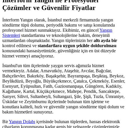
Çözümler ve Güvenilir Fiyatlar
İnterform Yangın olarak, İstanbul merkezli firmamızda yangın
söndürme tüpü dolumu, periyodik bakımı ve satışı konularında
profesyonel hizmet sunmaktayız. Ekibimiz, en güncel
Yangın
Sistemleri
standartlarına ve teknolojilerine hakim, deneyimli
uzmanlardan oluşmaktadır. Yangın tüplerinizin her
altı ayda bir
kontrol edilmesi ve
standartlara uygun şekilde doldurulması
konusundaki hassasiyetimizle, güvenliğiniz için en üst düzeyde
hizmet vermeyi amaçlıyoruz.
İstanbul'un tüm ilçelerinde yaygın servis ağımızla hizmet
vermekteyiz. Adalar, Arnavutköy, Ataşehir, Avcılar, Bağcılar,
Bahçelievler, Bakırköy, Başakşehir, Bayrampaşa, Beşiktaş, Beykoz,
Beylikdüzü, Beyoğlu, Büyükçekmece, Çatalca, Çekmeköy, Esenler,
Esenyurt, Eyüpsultan, Fatih, Gaziosmanpaşa, Güngören, Kadıköy,
Kağıthane, Kartal, Küçükçekmece, Maltepe, Pendik, Sancaktepe,
Sarıyer, Silivri, Sultanbeyli, Sultangazi, Şile, Şişli, Tuzla, Ümraniye,
Üsküdar ve Zeytinburnu ilçelerinde bulunan tüm işletme ve
konutlara kaliteli, hızlı ve güvenilir yangın söndürme tüpü dolum ve
bakım hizmetleri sunuyoruz.
Bir
Yangın Dolabı
içerisinde bulunan tüplerden, hassas elektronik
cihazların korunmasına kadar geniş bir yelpazede çözümlerimizle