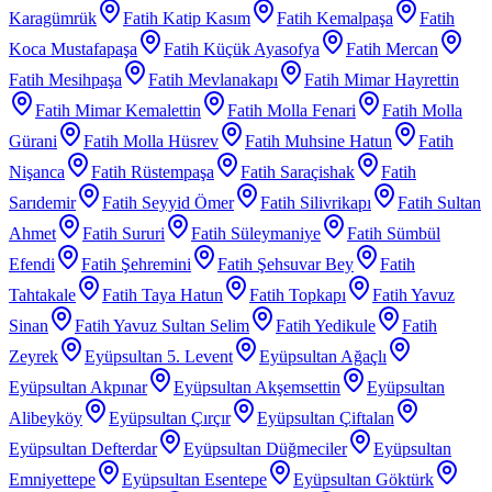
Karagümrük
Fatih Katip Kasım
Fatih Kemalpaşa
Fatih
Koca Mustafapaşa
Fatih Küçük Ayasofya
Fatih Mercan
Fatih Mesihpaşa
Fatih Mevlanakapı
Fatih Mimar Hayrettin
Fatih Mimar Kemalettin
Fatih Molla Fenari
Fatih Molla
Gürani
Fatih Molla Hüsrev
Fatih Muhsine Hatun
Fatih
Nişanca
Fatih Rüstempaşa
Fatih Saraçishak
Fatih
Sarıdemir
Fatih Seyyid Ömer
Fatih Silivrikapı
Fatih Sultan
Ahmet
Fatih Sururi
Fatih Süleymaniye
Fatih Sümbül
Efendi
Fatih Şehremini
Fatih Şehsuvar Bey
Fatih
Tahtakale
Fatih Taya Hatun
Fatih Topkapı
Fatih Yavuz
Sinan
Fatih Yavuz Sultan Selim
Fatih Yedikule
Fatih
Zeyrek
Eyüpsultan 5. Levent
Eyüpsultan Ağaçlı
Eyüpsultan Akpınar
Eyüpsultan Akşemsettin
Eyüpsultan
Alibeyköy
Eyüpsultan Çırçır
Eyüpsultan Çiftalan
Eyüpsultan Defterdar
Eyüpsultan Düğmeciler
Eyüpsultan
Emniyettepe
Eyüpsultan Esentepe
Eyüpsultan Göktürk