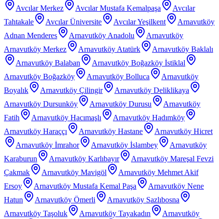
Avcılar Merkez
Avcılar Mustafa Kemalpaşa
Avcılar
Tahtakale
Avcılar Üniversite
Avcılar Yeşilkent
Arnavutköy
Adnan Menderes
Arnavutköy Anadolu
Arnavutköy
Arnavutköy Merkez
Arnavutköy Atatürk
Arnavutköy Baklalı
Arnavutköy Balaban
Arnavutköy Boğazköy İstiklal
Arnavutköy Boğazköy
Arnavutköy Bolluca
Arnavutköy
Boyalık
Arnavutköy Çilingir
Arnavutköy Deliklikaya
Arnavutköy Dursunköy
Arnavutköy Durusu
Arnavutköy
Fatih
Arnavutköy Hacımaşlı
Arnavutköy Hadımköy
Arnavutköy Haraççı
Arnavutköy Hastane
Arnavutköy Hicret
Arnavutköy İmrahor
Arnavutköy İslambey
Arnavutköy
Karaburun
Arnavutköy Karlıbayır
Arnavutköy Mareşal Fevzi
Çakmak
Arnavutköy Mavigöl
Arnavutköy Mehmet Akif
Ersoy
Arnavutköy Mustafa Kemal Paşa
Arnavutköy Nene
Hatun
Arnavutköy Ömerli
Arnavutköy Sazlıbosna
Arnavutköy Taşoluk
Arnavutköy Tayakadın
Arnavutköy