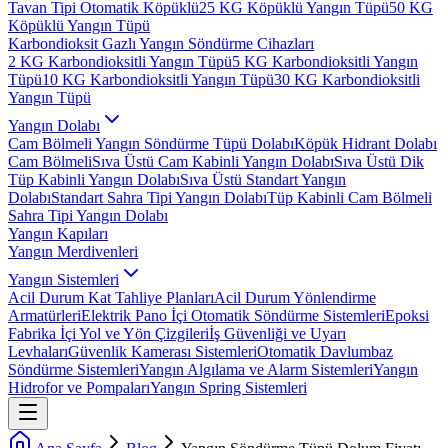
Tavan Tipi Otomatik Köpüklü
25 KG Köpüklü Yangın Tüpü
50 KG
Köpüklü Yangın Tüpü
Karbondioksit Gazlı Yangın Söndürme Cihazları
2 KG Karbondioksitli Yangın Tüpü
5 KG Karbondioksitli Yangın
Tüpü
10 KG Karbondioksitli Yangın Tüpü
30 KG Karbondioksitli
Yangın Tüpü
Yangın Dolabı
Cam Bölmeli Yangın Söndürme Tüpü Dolabı
Köpük Hidrant Dolabı
Cam Bölmeli
Sıva Üstü Cam Kabinli Yangın Dolabı
Sıva Üstü Dik
Tüp Kabinli Yangın Dolabı
Sıva Üstü Standart Yangın
Dolabı
Standart Sahra Tipi Yangın Dolabı
Tüp Kabinli Cam Bölmeli
Sahra Tipi Yangın Dolabı
Yangın Kapıları
Yangın Merdivenleri
Yangın Sistemleri
Acil Durum Kat Tahliye Planları
Acil Durum Yönlendirme
Armatürleri
Elektrik Pano İçi Otomatik Söndürme Sistemleri
Epoksi
Fabrika İçi Yol ve Yön Çizgileri
İş Güvenliği ve Uyarı
Levhaları
Güvenlik Kamerası Sistemleri
Otomatik Davlumbaz
Söndürme Sistemleri
Yangın Algılama ve Alarm Sistemleri
Yangın
Hidrofor ve Pompaları
Yangın Spring Sistemleri