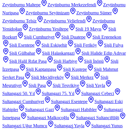
Zeytinburnu Maltepe
Zeytinburnu Merkezefendi
Zeytinburnu
Nuripaşa
Zeytinburnu Seyitnizam
Zeytinburnu Sümer
Zeytinburnu Telsiz
Zeytinburnu Veliefendi
Zeytinburnu
Yenidoğan
Zeytinburnu Yeşiltepe
Şişli 19 Mayıs
Şişli
Bozkurt
Şişli Cumhuriyet
Şişli Duatepe
Şişli Ergenekon
Şişli Esentepe
Şişli Eskişehir
Şişli Feriköy
Şişli Fulya
Şişli Gülbahar
Şişli Halaskargazi
Şişli Halide Edip Adıvar
Şişli Halil Rıfat Paşa
Şişli Harbiye
Şişli İnönü
Şişli
İzzetpaşa
Şişli Kaptanpaşa
Şişli Kuştepe
Şişli Mahmut
Şevket Paşa
Şişli Mecidiyeköy
Şişli Merkez
Şişli
Meşrutiyet
Şişli Paşa
Şişli Teşvikiye
Şişli Yayla
Sultangazi 50. Yıl
Sultangazi 75. Yıl
Sultangazi Cebeci
Sultangazi Cumhuriyet
Sultangazi Esentepe
Sultangazi Eski
Habipler
Sultangazi Gazi
Sultangazi Habibler
Sultangazi
İsmetpaşa
Sultangazi Malkoçoğlu
Sultangazi Sultançiftliği
Sultangazi Uğur Mumcu
Sultangazi Yayla
Sultangazi Yunus