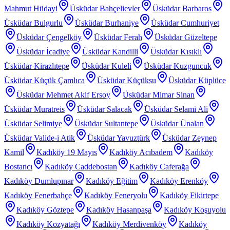
Mahmut Hüdayi
Üsküdar Bahçelievler
Üsküdar Barbaros
Üsküdar Bulgurlu
Üsküdar Burhaniye
Üsküdar Cumhuriyet
Üsküdar Çengelköy
Üsküdar Ferah
Üsküdar Güzeltepe
Üsküdar İcadiye
Üsküdar Kandilli
Üsküdar Kısıklı
Üsküdar Kirazlıtepe
Üsküdar Kuleli
Üsküdar Kuzguncuk
Üsküdar Küçük Çamlıca
Üsküdar Küçüksu
Üsküdar Küplüce
Üsküdar Mehmet Akif Ersoy
Üsküdar Mimar Sinan
Üsküdar Muratreis
Üsküdar Salacak
Üsküdar Selami Ali
Üsküdar Selimiye
Üsküdar Sultantepe
Üsküdar Ünalan
Üsküdar Valide-i Atik
Üsküdar Yavuztürk
Üsküdar Zeynep
Kamil
Kadıköy 19 Mayıs
Kadıköy Acıbadem
Kadıköy
Bostancı
Kadıköy Caddebostan
Kadıköy Caferağa
Kadıköy Dumlupınar
Kadıköy Eğitim
Kadıköy Erenköy
Kadıköy Fenerbahçe
Kadıköy Feneryolu
Kadıköy Fikirtepe
Kadıköy Göztepe
Kadıköy Hasanpaşa
Kadıköy Koşuyolu
Kadıköy Kozyatağı
Kadıköy Merdivenköy
Kadıköy