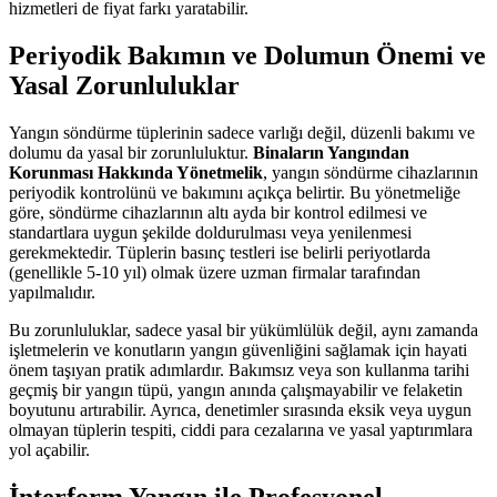
hizmetleri de fiyat farkı yaratabilir.
Periyodik Bakımın ve Dolumun Önemi ve
Yasal Zorunluluklar
Yangın söndürme tüplerinin sadece varlığı değil, düzenli bakımı ve
dolumu da yasal bir zorunluluktur.
Binaların Yangından
Korunması Hakkında Yönetmelik
, yangın söndürme cihazlarının
periyodik kontrolünü ve bakımını açıkça belirtir. Bu yönetmeliğe
göre, söndürme cihazlarının altı ayda bir kontrol edilmesi ve
standartlara uygun şekilde doldurulması veya yenilenmesi
gerekmektedir. Tüplerin basınç testleri ise belirli periyotlarda
(genellikle 5-10 yıl) olmak üzere uzman firmalar tarafından
yapılmalıdır.
Bu zorunluluklar, sadece yasal bir yükümlülük değil, aynı zamanda
işletmelerin ve konutların yangın güvenliğini sağlamak için hayati
önem taşıyan pratik adımlardır. Bakımsız veya son kullanma tarihi
geçmiş bir yangın tüpü, yangın anında çalışmayabilir ve felaketin
boyutunu artırabilir. Ayrıca, denetimler sırasında eksik veya uygun
olmayan tüplerin tespiti, ciddi para cezalarına ve yasal yaptırımlara
yol açabilir.
İnterform Yangın ile Profesyonel