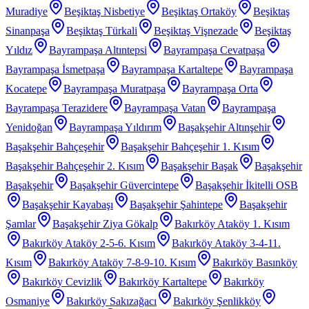
Muradiye
Beşiktaş Nisbetiye
Beşiktaş Ortaköy
Beşiktaş
Sinanpaşa
Beşiktaş Türkali
Beşiktaş Vişnezade
Beşiktaş
Yıldız
Bayrampaşa Altıntepsi
Bayrampaşa Cevatpaşa
Bayrampaşa İsmetpaşa
Bayrampaşa Kartaltepe
Bayrampaşa
Kocatepe
Bayrampaşa Muratpaşa
Bayrampaşa Orta
Bayrampaşa Terazidere
Bayrampaşa Vatan
Bayrampaşa
Yenidoğan
Bayrampaşa Yıldırım
Başakşehir Altınşehir
Başakşehir Bahçeşehir
Başakşehir Bahçeşehir 1. Kısım
Başakşehir Bahçeşehir 2. Kısım
Başakşehir Başak
Başakşehir
Başakşehir
Başakşehir Güvercintepe
Başakşehir İkitelli OSB
Başakşehir Kayabaşı
Başakşehir Şahintepe
Başakşehir
Şamlar
Başakşehir Ziya Gökalp
Bakırköy Ataköy 1. Kısım
Bakırköy Ataköy 2-5-6. Kısım
Bakırköy Ataköy 3-4-11.
Kısım
Bakırköy Ataköy 7-8-9-10. Kısım
Bakırköy Basınköy
Bakırköy Cevizlik
Bakırköy Kartaltepe
Bakırköy
Osmaniye
Bakırköy Sakızağacı
Bakırköy Şenlikköy