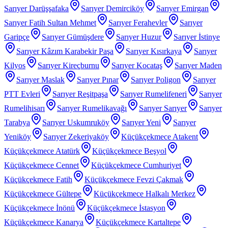
Sarıyer Darüşşafaka
Sarıyer Demirciköy
Sarıyer Emirgan
Sarıyer Fatih Sultan Mehmet
Sarıyer Ferahevler
Sarıyer
Garipçe
Sarıyer Gümüşdere
Sarıyer Huzur
Sarıyer İstinye
Sarıyer Kâzım Karabekir Paşa
Sarıyer Kısırkaya
Sarıyer
Kilyos
Sarıyer Kireçburnu
Sarıyer Kocataş
Sarıyer Maden
Sarıyer Maslak
Sarıyer Pınar
Sarıyer Poligon
Sarıyer
PTT Evleri
Sarıyer Reşitpaşa
Sarıyer Rumelifeneri
Sarıyer
Rumelihisarı
Sarıyer Rumelikavağı
Sarıyer Sarıyer
Sarıyer
Tarabya
Sarıyer Uskumruköy
Sarıyer Yeni
Sarıyer
Yeniköy
Sarıyer Zekeriyaköy
Küçükçekmece Atakent
Küçükçekmece Atatürk
Küçükçekmece Beşyol
Küçükçekmece Cennet
Küçükçekmece Cumhuriyet
Küçükçekmece Fatih
Küçükçekmece Fevzi Çakmak
Küçükçekmece Gültepe
Küçükçekmece Halkalı Merkez
Küçükçekmece İnönü
Küçükçekmece İstasyon
Küçükçekmece Kanarya
Küçükçekmece Kartaltepe