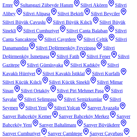
Emre
Sultangazi Zübeyde Hanım
Silivri Akören
Silivri
Alibey
Silivri Alipaşa
Silivri Bekirli
Silivri Beyciler
Silivri Büyük Çavuşlu
Silivri Büyük Kılıçlı
Silivri Büyük
Sinekli
Silivri Cumhuriyet
Silivri Çanta Balaban
Silivri
Çanta Sancaktepe
Silivri Çayırdere
Silivri Çeltik
Silivri
Danamandıra
Silivri Değirmenköy Fevzipaşa
Silivri
Değirmenköy İsmetpaşa
Silivri Fatih
Silivri Fener
Silivri
Gazitepe
Silivri Gümüşyaka
Silivri Kadıköy
Silivri
Kavaklı Hürriyet
Silivri Kavaklı İstiklal
Silivri Kurfallı
Silivri Küçük Kılıçlı
Silivri Küçük Sinekli
Silivri Mimar
Sinan
Silivri Ortaköy
Silivri Piri Mehmet Paşa
Silivri
Sayalar
Silivri Selimpaşa
Silivri Semizkumlar
Silivri
Seymen
Silivri Yeni
Silivri Yolçatı
Sarıyer Ayazağa
Sarıyer Bahçeköy Kemer
Sarıyer Bahçeköy Merkez
Sarıyer
Bahçeköy Yeni
Sarıyer Baltalimanı
Sarıyer Büyükdere
Sarıyer Cumhuriyet
Sarıyer Çamlıtepe
Sarıyer Çayırbaşı