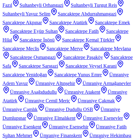
Fazıl
Sultanbeyli Orhangazi
Sultanbeyli Turgut Reis
Sultanbeyli Yavuz Selim
Sancaktepe Abdurrahmangazi
Sancaktepe Akpınar
Sancaktepe Atatürk
Sancaktepe Emek
Sancaktepe Eyüp Sultan
Sancaktepe Fatih
Sancaktepe
Hilal
Sancaktepe İnönü
Sancaktepe Kemal Türkler
Sancaktepe Meclis
Sancaktepe Merve
Sancaktepe Mevlana
Sancaktepe Osmangazi
Sancaktepe Paşaköy
Sancaktepe
Safa
Sancaktepe Sarıgazi
Sancaktepe Veysel Karani
Sancaktepe Yenidoğan
Sancaktepe Yunus Emre
Ümraniye
Adem Yavuz
Ümraniye Altınşehir
Ümraniye Armağanevler
Ümraniye Aşağıdudullu
Ümraniye Atakent
Ümraniye
Atatürk
Ümraniye Cemil Meriç
Ümraniye Çakmak
Ümraniye Çamlık
Ümraniye Dudullu OSB
Ümraniye
Dumlupınar
Ümraniye Elmalıkent
Ümraniye Esenevler
Ümraniye Esenkent
Ümraniye Esenşehir
Ümraniye Fatih
Sultan Mehmet
Ümraniye Finanskent
Ümraniye Hekimbaşı