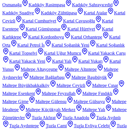
Osmanağa
Kadıköy Rasimpaşa
Kadıköy Sahrayıcedid
Kadıköy Suadiye
Kadıköy Zühtüpaşa
Kartal Atalar
Kartal
Cevizli
Kartal Cumhuriyet
Kartal Çavuşoğlu
Kartal
Esentepe
Kartal Gümüşpınar
Kartal Hürriyet
Kartal
Karlıktepe
Kartal Kordonboyu
Kartal Orhantepe
Kartal
Orta
Kartal Petrol İş
Kartal Soğanlık Yeni
Kartal Soğanlık
Kartal Topselvi
Kartal Uğur Mumcu
Kartal Yakacık Çarşı
Kartal Yakacık Yeni
Kartal Yalı
Kartal Yukarı
Kartal
Yunus
Maltepe Altayçeşme
Maltepe Altıntepe
Maltepe
Aydınevler
Maltepe Bağlarbaşı
Maltepe Başıbüyük
Maltepe Büyükbakkalköy
Maltepe Cevizli
Maltepe Çınar
Maltepe Esenkent
Maltepe Feyzullah
Maltepe Fındıklı
Maltepe Girne
Maltepe Gülensu
Maltepe Gülsuyu
Maltepe
İdealtepe
Maltepe Küçükyalı Merkez
Maltepe Yalı
Maltepe
Zümrütevler
Tuzla Akfırat
Tuzla Anadolu
Tuzla Aydınlı
Tuzla Aydıntepe
Tuzla Cami
Tuzla Evliya Çelebi
Tuzla