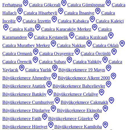
Ferhatpaşa
Çatalca Gökçeali
Çatalca Gümüşpınar
Çatalca
Hallaçlı
Çatalca Hisarbeyli
Çatalca İhsaniye
Çatalca
İnceğiz
Çatalca İzzettin
Çatalca Kabakça
Çatalca Kaleiçi
Çatalca Kalfa
Çatalca Karacaköy Merkez
Çatalca
Karamandere
Çatalca Kestanelik
Çatalca Kızılcaali
Çatalca Muratbey Merkez
Çatalca Nakkaş
Çatalca Oklalı
Çatalca Ormanlı
Çatalca Ovayenice
Çatalca Örcünlü
Çatalca Örencik
Çatalca Subaşı
Çatalca Yalıköy
Çatalca
Yaylacık
Çatalca Yazlık
Büyükçekmece 19 Mayıs
Büyükçekmece Ahmediye
Büyükçekmece Alkent 2000
Büyükçekmece Atatürk
Büyükçekmece Bahçelievler
Büyükçekmece Batıköy
Büyükçekmece Celaliye
Büyükçekmece Cumhuriyet
Büyükçekmece Çakmaklı
Büyükçekmece Dizdariye
Büyükçekmece Ekinoba
Büyükçekmece Fatih
Büyükçekmece Güzelce
Büyükçekmece Hürriyet
Büyükçekmece Kamiloba