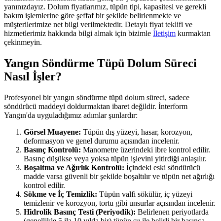
yanınızdayız. Dolum fiyatlarımız, tüpün tipi, kapasitesi ve gerekli
bakım işlemlerine göre şeffaf bir şekilde belirlenmekte ve
müşterilerimize net bilgi verilmektedir. Detaylı fiyat teklifi ve
hizmetlerimiz hakkında bilgi almak için bizimle
İletişim
kurmaktan
çekinmeyin.
Yangın Söndürme Tüpü Dolum Süreci
Nasıl İşler?
Profesyonel bir yangın söndürme tüpü dolum süreci, sadece
söndürücü maddeyi doldurmaktan ibaret değildir. İnterform
Yangın'da uyguladığımız adımlar şunlardır:
Görsel Muayene:
Tüpün dış yüzeyi, hasar, korozyon,
deformasyon ve genel durumu açısından incelenir.
Basınç Kontrolü:
Manometre üzerindeki ibre kontrol edilir.
Basınç düşükse veya yoksa tüpün işlevini yitirdiği anlaşılır.
Boşaltma ve Ağırlık Kontrolü:
İçindeki eski söndürücü
madde varsa güvenli bir şekilde boşaltılır ve tüpün net ağırlığı
kontrol edilir.
Sökme ve İç Temizlik:
Tüpün valfi sökülür, iç yüzeyi
temizlenir ve korozyon, tortu gibi unsurlar açısından incelenir.
Hidrolik Basınç Testi (Periyodik):
Belirlenen periyotlarda
(genellikle 5 ila 10 yılda bir) tüpün su ile belirli bir basınca