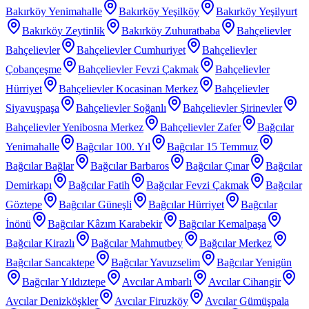
Bakırköy Yenimahalle
Bakırköy Yeşilköy
Bakırköy Yeşilyurt
Bakırköy Zeytinlik
Bakırköy Zuhuratbaba
Bahçelievler
Bahçelievler
Bahçelievler Cumhuriyet
Bahçelievler
Çobançeşme
Bahçelievler Fevzi Çakmak
Bahçelievler
Hürriyet
Bahçelievler Kocasinan Merkez
Bahçelievler
Siyavuşpaşa
Bahçelievler Soğanlı
Bahçelievler Şirinevler
Bahçelievler Yenibosna Merkez
Bahçelievler Zafer
Bağcılar
Yenimahalle
Bağcılar 100. Yıl
Bağcılar 15 Temmuz
Bağcılar Bağlar
Bağcılar Barbaros
Bağcılar Çınar
Bağcılar
Demirkapı
Bağcılar Fatih
Bağcılar Fevzi Çakmak
Bağcılar
Göztepe
Bağcılar Güneşli
Bağcılar Hürriyet
Bağcılar
İnönü
Bağcılar Kâzım Karabekir
Bağcılar Kemalpaşa
Bağcılar Kirazlı
Bağcılar Mahmutbey
Bağcılar Merkez
Bağcılar Sancaktepe
Bağcılar Yavuzselim
Bağcılar Yenigün
Bağcılar Yıldıztepe
Avcılar Ambarlı
Avcılar Cihangir
Avcılar Denizköşkler
Avcılar Firuzköy
Avcılar Gümüşpala