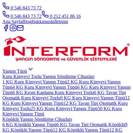
0 546 843 73 72
0 546 843 73 72
0 212 451 86 16
Ana Sayfa
Blog
Hakkımızda
İletişim
Yangın Tüpü
Kuru Kimyevi Tozlu Yangın Söndürme Cihazları
1 KG Kuru Kimyevi Yangın Tüpü
2 KG Kuru Kimyevi Yangın
Tüpü
4 KG Kuru Kimyevi Yangın Tüpü
6 KG Kuru Kimyevi Yangın
Tüpü
6 KG Krom Kaplama Kuru Kimyevi Tozlu
6 KG Tavan Tipi
Otomatik Kuru Kimyevi Tozlu
9 KG Kuru Kimyevi Yangın Tüpü
12
KG Kuru Kimyevi Yangın Tüpü
12 KG Tavan Tipi Otomatik Kuru
Kimyevi Tozlu
25 KG Kuru Kimyevi Yangın Tüpü
50 KG Kuru
Kimyevi Yangın Tüpü
Köpüklü Yangın Söndürme Cihazları
6 KG Köpüklü Yangın Tüpü
6 KG Tavan Tipi Otomatik Köpüklü
9
KG Köpüklü Yangın Tüpü
12 KG Köpüklü Yangın Tüpü
12 KG