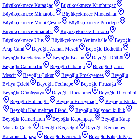
Büyükçekmece Karaağaç
Büyükçekmece Kumburgaz
Büyükçekmece Mimaroba
Büyükçekmece Mimarsinan
Büyükçekmece Murat Çeşme
Büyükçekmece Pınartepe
Büyükçekmece Sinanoba
Büyükçekmece Türkoba
Büyükçekmece Ulus
Büyükçekmece Yenimahalle
Beyoğlu
Arap Cami
Beyoğlu Asmalı Mescit
Beyoğlu Bedrettin
Beyoğlu Bereketzade
Beyoğlu Bostan
Beyoğlu Bülbül
Beyoğlu Camiikebir
Beyoğlu Cihangir
Beyoğlu Çatma
Mescit
Beyoğlu Çukur
Beyoğlu Emekyemez
Beyoğlu
Evliya Çelebi
Beyoğlu Fetihtepe
Beyoğlu Firuzağa
Beyoğlu Gümüşsuyu
Beyoğlu Hacıahmet
Beyoğlu Hacımimi
Beyoğlu Halıcıoğlu
Beyoğlu Hüseyinağa
Beyoğlu İstiklal
Beyoğlu Kadımehmet Efendi
Beyoğlu Kalyoncukulluk
Beyoğlu Kamerhatun
Beyoğlu Kaptanpaşa
Beyoğlu Katip
Mustafa Çelebi
Beyoğlu Keçecipiri
Beyoğlu Kemankeş
Karamustafapaşa
Beyoğlu Kemeraltı
Beyoğlu Kılıçali Paşa