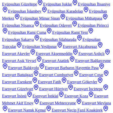
Eyüpsultan Güzeltepe
Eyüpsultan Işıklar
Eyüpsultan İhsaniye
Eyüpsultan İslambey
Eyüpsultan Karadolap
Eyüpsultan
Merkez
Eyüpsultan Mimar Sinan
Eyüpsultan Mithatpaşa
Eyüpsultan Nişanca
Eyüpsultan Odayeri
Eyüpsultan Pirinççi
Eyüpsultan Rami Cuma
Eyüpsultan Rami Yeni
Eyüpsultan Sakarya
Eyüpsultan Silahtarağa
Eyüpsultan
Topçular
Eyüpsultan Yeşilpınar
Esenyurt Akçaburgaz
Esenyurt Akevler
Esenyurt Akşemseddin
Esenyurt Ardıçlı
Esenyurt Aşık Veysel
Esenyurt Atatürk
Esenyurt Bağlarçeşme
Esenyurt Balıkyolu
Esenyurt Barbaros Hayrettin Paşa
Esenyurt Battalgazi
Esenyurt Cumhuriyet
Esenyurt Çınar
Esenyurt Esenkent
Esenyurt Fatih
Esenyurt Gökevler
Esenyurt Güzelyurt
Esenyurt Hürriyet
Esenyurt İncirtepe
Esenyurt İnönü
Esenyurt İstiklal
Esenyurt Koza
Esenyurt
Mehmet Akif Ersoy
Esenyurt Mehterçeşme
Esenyurt Mevlana
Esenyurt Namık Kemal
Esenyurt Necip Fazıl Kısakürek