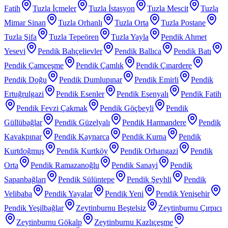
Fatih
Tuzla İçmeler
Tuzla İstasyon
Tuzla Mescit
Tuzla
Mimar Sinan
Tuzla Orhanlı
Tuzla Orta
Tuzla Postane
Tuzla Şifa
Tuzla Tepeören
Tuzla Yayla
Pendik Ahmet
Yesevi
Pendik Bahçelievler
Pendik Ballıca
Pendik Batı
Pendik Çamçeşme
Pendik Çamlık
Pendik Çınardere
Pendik Doğu
Pendik Dumlupınar
Pendik Emirli
Pendik
Ertuğrulgazi
Pendik Esenler
Pendik Esenyalı
Pendik Fatih
Pendik Fevzi Çakmak
Pendik Göçbeyli
Pendik
Güllübağlar
Pendik Güzelyalı
Pendik Harmandere
Pendik
Kavakpınar
Pendik Kaynarca
Pendik Kurna
Pendik
Kurtdoğmuş
Pendik Kurtköy
Pendik Orhangazi
Pendik
Orta
Pendik Ramazanoğlu
Pendik Sanayi
Pendik
Sapanbağları
Pendik Sülüntepe
Pendik Şeyhli
Pendik
Velibaba
Pendik Yayalar
Pendik Yeni
Pendik Yenişehir
Pendik Yeşilbağlar
Zeytinburnu Beştelsiz
Zeytinburnu Çırpıcı
Zeytinburnu Gökalp
Zeytinburnu Kazlıçeşme