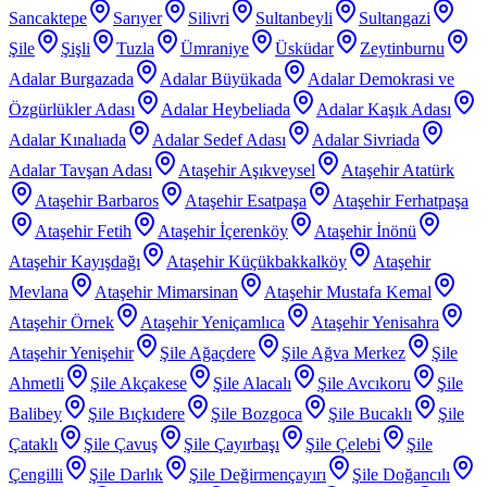
Sancaktepe
Sarıyer
Silivri
Sultanbeyli
Sultangazi
Şile
Şişli
Tuzla
Ümraniye
Üsküdar
Zeytinburnu
Adalar Burgazada
Adalar Büyükada
Adalar Demokrasi ve
Özgürlükler Adası
Adalar Heybeliada
Adalar Kaşık Adası
Adalar Kınalıada
Adalar Sedef Adası
Adalar Sivriada
Adalar Tavşan Adası
Ataşehir Aşıkveysel
Ataşehir Atatürk
Ataşehir Barbaros
Ataşehir Esatpaşa
Ataşehir Ferhatpaşa
Ataşehir Fetih
Ataşehir İçerenköy
Ataşehir İnönü
Ataşehir Kayışdağı
Ataşehir Küçükbakkalköy
Ataşehir
Mevlana
Ataşehir Mimarsinan
Ataşehir Mustafa Kemal
Ataşehir Örnek
Ataşehir Yeniçamlıca
Ataşehir Yenisahra
Ataşehir Yenişehir
Şile Ağaçdere
Şile Ağva Merkez
Şile
Ahmetli
Şile Akçakese
Şile Alacalı
Şile Avcıkoru
Şile
Balibey
Şile Bıçkıdere
Şile Bozgoca
Şile Bucaklı
Şile
Çataklı
Şile Çavuş
Şile Çayırbaşı
Şile Çelebi
Şile
Çengilli
Şile Darlık
Şile Değirmençayırı
Şile Doğancılı