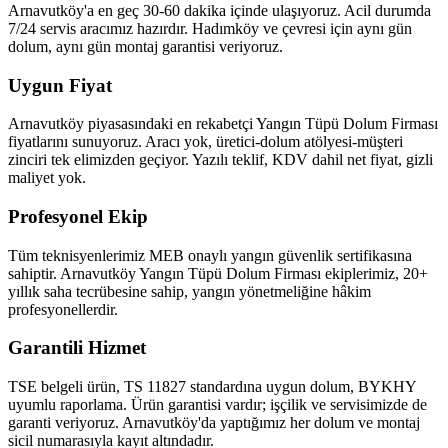
Arnavutköy'a en geç 30-60 dakika içinde ulaşıyoruz. Acil durumda
7/24 servis aracımız hazırdır. Hadımköy ve çevresi için aynı gün
dolum, aynı gün montaj garantisi veriyoruz.
Uygun Fiyat
Arnavutköy piyasasındaki en rekabetçi Yangın Tüpü Dolum Firması
fiyatlarını sunuyoruz. Aracı yok, üretici-dolum atölyesi-müşteri
zinciri tek elimizden geçiyor. Yazılı teklif, KDV dahil net fiyat, gizli
maliyet yok.
Profesyonel Ekip
Tüm teknisyenlerimiz MEB onaylı yangın güvenlik sertifikasına
sahiptir. Arnavutköy Yangın Tüpü Dolum Firması ekiplerimiz, 20+
yıllık saha tecrübesine sahip, yangın yönetmeliğine hâkim
profesyonellerdir.
Garantili Hizmet
TSE belgeli ürün, TS 11827 standardına uygun dolum, BYKHY
uyumlu raporlama. Ürün garantisi vardır; işçilik ve servisimizde de
garanti veriyoruz. Arnavutköy'da yaptığımız her dolum ve montaj
sicil numarasıyla kayıt altındadır.