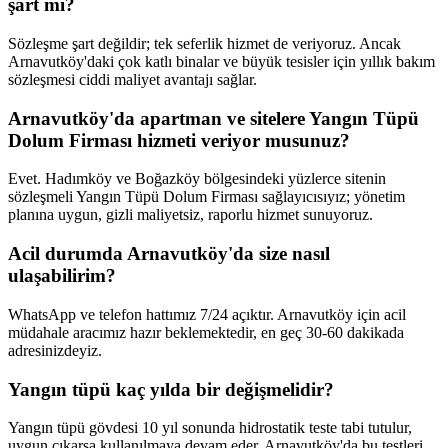
şart mı?
Sözleşme şart değildir; tek seferlik hizmet de veriyoruz. Ancak
Arnavutköy'daki çok katlı binalar ve büyük tesisler için yıllık bakım
sözleşmesi ciddi maliyet avantajı sağlar.
Arnavutköy'da apartman ve sitelere Yangın Tüpü
Dolum Firması hizmeti veriyor musunuz?
Evet. Hadımköy ve Boğazköy bölgesindeki yüzlerce sitenin
sözleşmeli Yangın Tüpü Dolum Firması sağlayıcısıyız; yönetim
planına uygun, gizli maliyetsiz, raporlu hizmet sunuyoruz.
Acil durumda Arnavutköy'da size nasıl
ulaşabilirim?
WhatsApp ve telefon hattımız 7/24 açıktır. Arnavutköy için acil
müdahale aracımız hazır beklemektedir, en geç 30-60 dakikada
adresinizdeyiz.
Yangın tüpü kaç yılda bir değişmelidir?
Yangın tüpü gövdesi 10 yıl sonunda hidrostatik teste tabi tutulur,
uygun çıkarsa kullanılmaya devam eder. Arnavutköy'da bu testleri