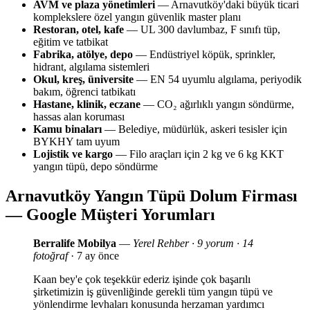
AVM ve plaza yönetimleri
— Arnavutköy'daki büyük ticari
komplekslere özel yangın güvenlik master planı
Restoran, otel, kafe
— UL 300 davlumbaz, F sınıfı tüp,
eğitim ve tatbikat
Fabrika, atölye, depo
— Endüstriyel köpük, sprinkler,
hidrant, algılama sistemleri
Okul, kreş, üniversite
— EN 54 uyumlu algılama, periyodik
bakım, öğrenci tatbikatı
Hastane, klinik, eczane
— CO₂ ağırlıklı yangın söndürme,
hassas alan koruması
Kamu binaları
— Belediye, müdürlük, askeri tesisler için
BYKHY tam uyum
Lojistik ve kargo
— Filo araçları için 2 kg ve 6 kg KKT
yangın tüpü, depo söndürme
Arnavutköy Yangın Tüpü Dolum Firması
— Google Müşteri Yorumları
Berralife Mobilya
—
Yerel Rehber · 9 yorum · 14
fotoğraf
· 7 ay önce
Kaan bey'e çok teşekkür ederiz işinde çok başarılı
şirketimizin iş güvenliğinde gerekli tüm yangın tüpü ve
yönlendirme levhaları konusunda herzaman yardımcı