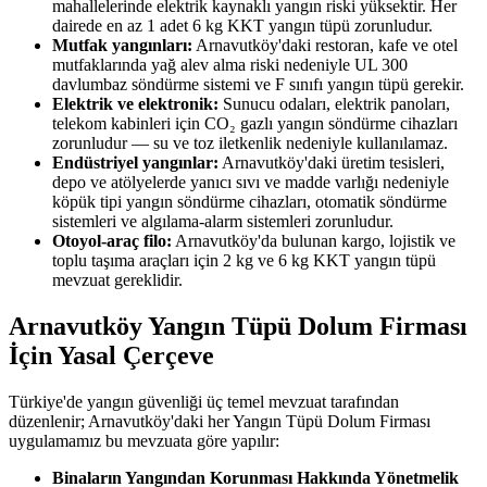
mahallelerinde elektrik kaynaklı yangın riski yüksektir. Her
dairede en az 1 adet 6 kg KKT yangın tüpü zorunludur.
Mutfak yangınları:
Arnavutköy'daki restoran, kafe ve otel
mutfaklarında yağ alev alma riski nedeniyle UL 300
davlumbaz söndürme sistemi ve F sınıfı yangın tüpü gerekir.
Elektrik ve elektronik:
Sunucu odaları, elektrik panoları,
telekom kabinleri için CO₂ gazlı yangın söndürme cihazları
zorunludur — su ve toz iletkenlik nedeniyle kullanılamaz.
Endüstriyel yangınlar:
Arnavutköy'daki üretim tesisleri,
depo ve atölyelerde yanıcı sıvı ve madde varlığı nedeniyle
köpük tipi yangın söndürme cihazları, otomatik söndürme
sistemleri ve algılama-alarm sistemleri zorunludur.
Otoyol-araç filo:
Arnavutköy'da bulunan kargo, lojistik ve
toplu taşıma araçları için 2 kg ve 6 kg KKT yangın tüpü
mevzuat gereklidir.
Arnavutköy Yangın Tüpü Dolum Firması
İçin Yasal Çerçeve
Türkiye'de yangın güvenliği üç temel mevzuat tarafından
düzenlenir; Arnavutköy'daki her Yangın Tüpü Dolum Firması
uygulamamız bu mevzuata göre yapılır:
Binaların Yangından Korunması Hakkında Yönetmelik