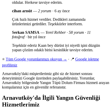
oldular. Herkese tavsiye ederim.
cihan arısüt
—
2 yorum
· 6 ay önce
Çok hızlı hizmet verdiler. Dedikleri zamanında
ürünlerimizi getirdiler. Teşekkürler interform.
Serkan SAMSA
—
Yerel Rehber · 58 yorum · 11
fotoğraf
· bir yıl önce
Teşekkür ederiz Kaan bey dürüst iyi niyetli işini düzgün
yapan çözüm odaklı birisi kesinlikle tavsiye ederim.
⭐
Tüm Google yorumlarımızı okuyun →
· 📍
Google işletme
profilimiz
Arnavutköy'daki müşterilerimiz gibi siz de hizmet sonrası
deneyiminizi Google üzerinden paylaşabilirsiniz. Yorumlar,
Arnavutköy bölgesinde Yangın Tüpü Dolum Firması hizmeti arayan
komşularınız için en güvenilir referanstır.
Arnavutköy'da İlgili Yangın Güvenliği
Hizmetlerimiz