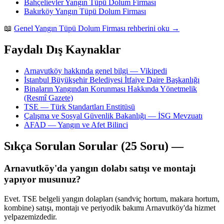
Bahçelievler Yangın Tüpü Dolum Firması
Bakırköy Yangın Tüpü Dolum Firması
📖
Genel Yangın Tüpü Dolum Firması rehberini oku →
Faydalı Dış Kaynaklar
Arnavutköy hakkında genel bilgi — Vikipedi
İstanbul Büyükşehir Belediyesi İtfaiye Daire Başkanlığı
Binaların Yangından Korunması Hakkında Yönetmelik
(Resmî Gazete)
TSE — Türk Standartları Enstitüsü
Çalışma ve Sosyal Güvenlik Bakanlığı — İSG Mevzuatı
AFAD — Yangın ve Afet Bilinci
Sıkça Sorulan Sorular (25 Soru) —
Arnavutköy'da yangın dolabı satışı ve montajı
yapıyor musunuz?
Evet. TSE belgeli yangın dolapları (sandviç hortum, makara hortum,
kombine) satışı, montajı ve periyodik bakımı Arnavutköy'da hizmet
yelpazemizdedir.