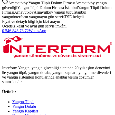
Arnavutköy Yangın Tüpü Dolum Firması
Arnavutköy yangın
güvenliği
Yangın Tüpü Dolum Firması İstanbul
Yangın Tüpü Dolum
Firması
Arnavutköy
Arnavutköy yangın tüpü
İstanbul
yangın
interform yangın
aynı gün servis
TSE belgeli
Fiyat ve detaylı bilgi için bizi arayın
Ücretsiz keşif ve aynı gün servis imkânı.
0 546 843 73 72
WhatsApp
İnterform Yangın, yangın güvenliği alanında 20 yılı aşkın deneyimi
ile yangın tüpü, yangın dolabı, yangın kapıları, yangın merdivenleri
ve yangın sistemleri konularında anahtar teslim çözümler
sunmaktadır.
Ürünler
Yangın Tüpü
Yangın Dolabı
Yangın Kapıları