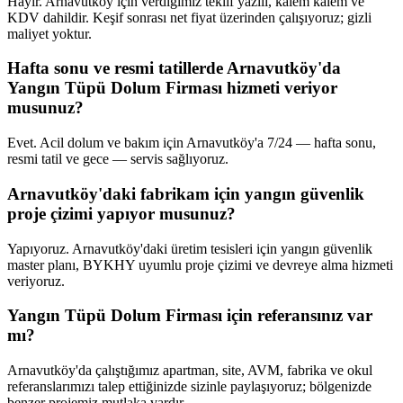
Hayır. Arnavutköy için verdiğimiz teklif yazılı, kalem kalem ve
KDV dahildir. Keşif sonrası net fiyat üzerinden çalışıyoruz; gizli
maliyet yoktur.
Hafta sonu ve resmi tatillerde Arnavutköy'da
Yangın Tüpü Dolum Firması hizmeti veriyor
musunuz?
Evet. Acil dolum ve bakım için Arnavutköy'a 7/24 — hafta sonu,
resmi tatil ve gece — servis sağlıyoruz.
Arnavutköy'daki fabrikam için yangın güvenlik
proje çizimi yapıyor musunuz?
Yapıyoruz. Arnavutköy'daki üretim tesisleri için yangın güvenlik
master planı, BYKHY uyumlu proje çizimi ve devreye alma hizmeti
veriyoruz.
Yangın Tüpü Dolum Firması için referansınız var
mı?
Arnavutköy'da çalıştığımız apartman, site, AVM, fabrika ve okul
referanslarımızı talep ettiğinizde sizinle paylaşıyoruz; bölgenizde
benzer projemiz mutlaka vardır.