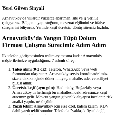
Yerel Güven Sinyali
Arnavutköy'da yıllardır yüzlerce apartman, site ve iş yeri ile
çalışıyoruz. Bölgenin yapı stoğunu, mevzuat eğilimini ve itfaiye
süreçlerini biliyoruz. Yerinde keşif ücretsiz, dönüş süremiz hızlıdır.
Arnavutköy'da Yangın Tüpü Dolum
Firması Çalışma Sürecimiz Adım Adım
İlk telefon görüşmesinden teslim aşamasına kadar Arnavutköy
müşterilerimize uyguladığımız 7 adımlı süreç:
Talep alımı (0-2 dk):
Telefon, WhatsApp veya web
formundan ulaşırsınız. Arnavutköy servis koordinatörümüz
size 2 dakika içinde döner; ihtiyaç, mahalle, adet ve aciliyet
bilgisi alınır.
Ücretsiz keşif (aynı gün):
Hadımköy, Boğazköy veya
Arnavutköy'ın herhangi bir mahallesindeki adresinize keşif
aracımız gelir. Mevcut yangın güvenlik altyapısı incelenir, risk
analizi yapılır, m² ölçülür.
Yazılı teklif:
Arnavutköy için size özel, kalem kalem, KDV
dahil yazılı teklif sunulur. Telefonla "yaklaşık fiyat" değil,