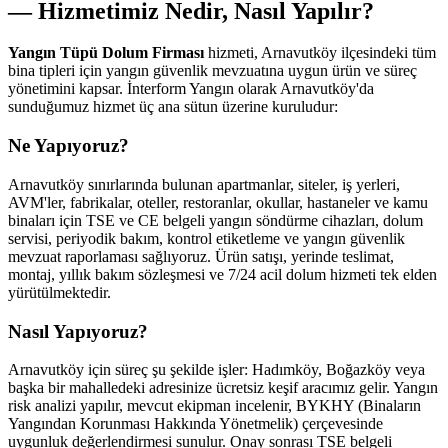
— Hizmetimiz Nedir, Nasıl Yapılır?
Yangın Tüpü Dolum Firması
hizmeti, Arnavutköy ilçesindeki tüm
bina tipleri için yangın güvenlik mevzuatına uygun ürün ve süreç
yönetimini kapsar. İnterform Yangın olarak Arnavutköy'da
sunduğumuz hizmet üç ana sütun üzerine kuruludur:
Ne Yapıyoruz?
Arnavutköy sınırlarında bulunan apartmanlar, siteler, iş yerleri,
AVM'ler, fabrikalar, oteller, restoranlar, okullar, hastaneler ve kamu
binaları için TSE ve CE belgeli yangın söndürme cihazları, dolum
servisi, periyodik bakım, kontrol etiketleme ve yangın güvenlik
mevzuat raporlaması sağlıyoruz. Ürün satışı, yerinde teslimat,
montaj, yıllık bakım sözleşmesi ve 7/24 acil dolum hizmeti tek elden
yürütülmektedir.
Nasıl Yapıyoruz?
Arnavutköy için süreç şu şekilde işler: Hadımköy, Boğazköy veya
başka bir mahalledeki adresinize ücretsiz keşif aracımız gelir. Yangın
risk analizi yapılır, mevcut ekipman incelenir, BYKHY (Binaların
Yangından Korunması Hakkında Yönetmelik) çerçevesinde
uygunluk değerlendirmesi sunulur. Onay sonrası TSE belgeli