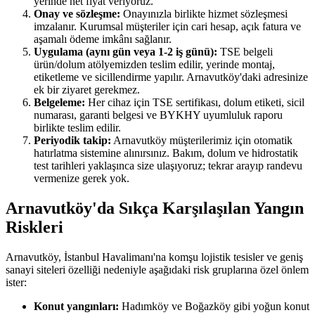
yerinde net fiyat veriyoruz.
Onay ve sözleşme:
Onayınızla birlikte hizmet sözleşmesi
imzalanır. Kurumsal müşteriler için cari hesap, açık fatura ve
aşamalı ödeme imkânı sağlanır.
Uygulama (aynı gün veya 1-2 iş günü):
TSE belgeli
ürün/dolum atölyemizden teslim edilir, yerinde montaj,
etiketleme ve sicillendirme yapılır. Arnavutköy'daki adresinize
ek bir ziyaret gerekmez.
Belgeleme:
Her cihaz için TSE sertifikası, dolum etiketi, sicil
numarası, garanti belgesi ve BYKHY uyumluluk raporu
birlikte teslim edilir.
Periyodik takip:
Arnavutköy müşterilerimiz için otomatik
hatırlatma sistemine alınırsınız. Bakım, dolum ve hidrostatik
test tarihleri yaklaşınca size ulaşıyoruz; tekrar arayıp randevu
vermenize gerek yok.
Arnavutköy'da Sıkça Karşılaşılan Yangın
Riskleri
Arnavutköy, İstanbul Havalimanı'na komşu lojistik tesisler ve geniş
sanayi siteleri özelliği nedeniyle aşağıdaki risk gruplarına özel önlem
ister:
Konut yangınları:
Hadımköy ve Boğazköy gibi yoğun konut