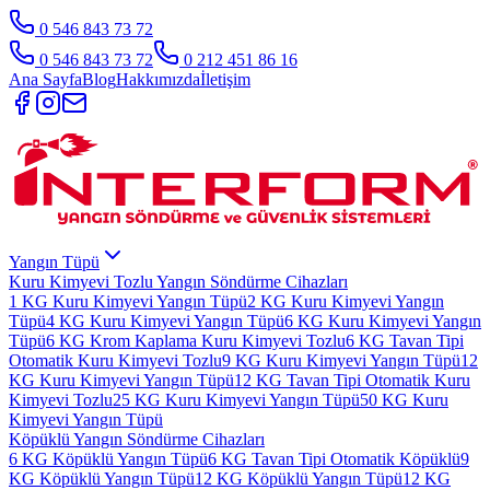
0 546 843 73 72
0 546 843 73 72
0 212 451 86 16
Ana Sayfa
Blog
Hakkımızda
İletişim
Yangın Tüpü
Kuru Kimyevi Tozlu Yangın Söndürme Cihazları
1 KG Kuru Kimyevi Yangın Tüpü
2 KG Kuru Kimyevi Yangın
Tüpü
4 KG Kuru Kimyevi Yangın Tüpü
6 KG Kuru Kimyevi Yangın
Tüpü
6 KG Krom Kaplama Kuru Kimyevi Tozlu
6 KG Tavan Tipi
Otomatik Kuru Kimyevi Tozlu
9 KG Kuru Kimyevi Yangın Tüpü
12
KG Kuru Kimyevi Yangın Tüpü
12 KG Tavan Tipi Otomatik Kuru
Kimyevi Tozlu
25 KG Kuru Kimyevi Yangın Tüpü
50 KG Kuru
Kimyevi Yangın Tüpü
Köpüklü Yangın Söndürme Cihazları
6 KG Köpüklü Yangın Tüpü
6 KG Tavan Tipi Otomatik Köpüklü
9
KG Köpüklü Yangın Tüpü
12 KG Köpüklü Yangın Tüpü
12 KG