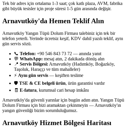
Tek bir adres için ortalama 1-3 saat; çok katlı plaza, AVM, fabrika
gibi büyük tesisler için proje süresi 1-5 gün arasında değişir.
Arnavutköy'da Hemen Teklif Alın
Arnavutköy Yangın Tüpü Dolum Firması talebiniz için tek bir
telefon yeterli. Yerinde ücretsiz keşif, KDV dahil yazılı teklif, aynı
gün servis sözü.
📞
Telefon:
+90 546 843 73 72 — anında yanıt
💬
WhatsApp:
mesaj atın, 2 dakikada dönüş alın
📍
Servis Bölgesi:
Arnavutköy (Hadımköy, Boğazköy,
Taşoluk, Haraççı ve tüm mahalleler)
⚡
Aynı gün servis
— keşiften teslime
🛡️
TSE & CE belgeli ürün
, ürün garantisi vardır
🧾
E-fatura
, kurumsal cari hesap imkânı
Arnavutköy'da güvenli yarınlar için bugün adım atın. Yangın Tüpü
Dolum Firması için bizi aramaktan çekinmeyin — Arnavutköy'ın
yangın güvenliği bizim sorumluluğumuz.
Arnavutköy
Hizmet Bölgesi Haritası