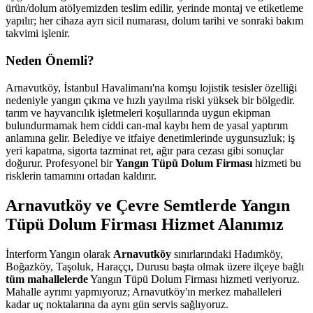
ürün/dolum atölyemizden teslim edilir, yerinde montaj ve etiketleme
yapılır; her cihaza ayrı sicil numarası, dolum tarihi ve sonraki bakım
takvimi işlenir.
Neden Önemli?
Arnavutköy, İstanbul Havalimanı'na komşu lojistik tesisler özelliği
nedeniyle yangın çıkma ve hızlı yayılma riski yüksek bir bölgedir.
tarım ve hayvancılık işletmeleri koşullarında uygun ekipman
bulundurmamak hem ciddi can-mal kaybı hem de yasal yaptırım
anlamına gelir. Belediye ve itfaiye denetimlerinde uygunsuzluk; iş
yeri kapatma, sigorta tazminat ret, ağır para cezası gibi sonuçlar
doğurur. Profesyonel bir
Yangın Tüpü Dolum Firması
hizmeti bu
risklerin tamamını ortadan kaldırır.
Arnavutköy ve Çevre Semtlerde Yangın
Tüpü Dolum Firması Hizmet Alanımız
İnterform Yangın olarak
Arnavutköy
sınırlarındaki Hadımköy,
Boğazköy, Taşoluk, Haraççı, Durusu başta olmak üzere ilçeye bağlı
tüm mahallelerde
Yangın Tüpü Dolum Firması hizmeti veriyoruz.
Mahalle ayrımı yapmıyoruz; Arnavutköy'ın merkez mahalleleri
kadar uç noktalarına da aynı gün servis sağlıyoruz.