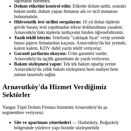
sigortanız ödenmez.
Dolum etiketini kontrol edin:
Etikette dolum tarihi, sonraki
bakım tarihi, dolum yapan firmanın adı ve sicil numarası
bulunmalıdır.
Hidrostatik test sicilini sorgulayın:
10 yıl dolan tüplerin
gövde basınç testi yapılmadan tekrar doldurulması yasaktır;
Arnavutköy'daki tüplerin tarihçesini bizden öğrenebilirsiniz.
Yazılı teklif isteyin:
Telefonla "yaklaşık fiyat" verip yerinde
fatura şişiren firmalardan kaçının. Arnavutköy'da biz yerinde,
kalem kalem, KDV dahil yazılı teklif veriyoruz.
Garanti şartlarını okuyun:
Ürün garantisi vardır;
Arnavutköy'da işçilik garantisini de yazılı veriyoruz.
Bakım sözleşmesi yapın:
Tek tek bakım siparişi yerine
Arnavutköy'da yıllık bakım sözleşmesi hem maliyet hem
zaman tasarrufu sağlar.
Arnavutköy'da Hizmet Verdiğimiz
Sektörler
Yangın Tüpü Dolum Firması hizmetini Arnavutköy'da şu
segmentlere veriyoruz:
Site ve apartman yönetimleri
— Hadımköy, Boğazköy
bölgesinde yüzlerce yapı bizimle sözleşmelidir