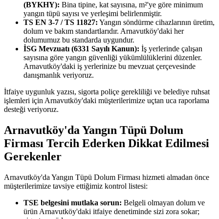
(BYKHY):
Bina tipine, kat sayısına, m²'ye göre minimum
yangın tüpü sayısı ve yerleşimi belirlenmiştir.
TS EN 3-7 / TS 11827:
Yangın söndürme cihazlarının üretim,
dolum ve bakım standartlarıdır. Arnavutköy'daki her
dolumumuz bu standarda uygundur.
İSG Mevzuatı (6331 Sayılı Kanun):
İş yerlerinde çalışan
sayısına göre yangın güvenliği yükümlülüklerini düzenler.
Arnavutköy'daki iş yerlerinize bu mevzuat çerçevesinde
danışmanlık veriyoruz.
İtfaiye uygunluk yazısı, sigorta poliçe gerekliliği ve belediye ruhsat
işlemleri için Arnavutköy'daki müşterilerimize uçtan uca raporlama
desteği veriyoruz.
Arnavutköy'da Yangın Tüpü Dolum
Firması Tercih Ederken Dikkat Edilmesi
Gerekenler
Arnavutköy'da Yangın Tüpü Dolum Firması hizmeti almadan önce
müşterilerimize tavsiye ettiğimiz kontrol listesi:
TSE belgesini mutlaka sorun:
Belgeli olmayan dolum ve
ürün Arnavutköy'daki itfaiye denetiminde sizi zora sokar;