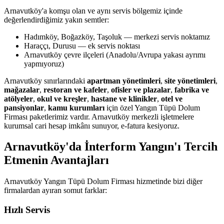
Arnavutköy'a komşu olan ve aynı servis bölgemiz içinde
değerlendirdiğimiz yakın semtler:
Hadımköy, Boğazköy, Taşoluk — merkezi servis noktamız
Haraççı, Durusu — ek servis noktası
Arnavutköy çevre ilçeleri (Anadolu/Avrupa yakası ayrımı
yapmıyoruz)
Arnavutköy sınırlarındaki
apartman yönetimleri
,
site yönetimleri
,
mağazalar
,
restoran ve kafeler
,
ofisler ve plazalar
,
fabrika ve
atölyeler
,
okul ve kreşler
,
hastane ve klinikler
,
otel ve
pansiyonlar
,
kamu kurumları
için özel Yangın Tüpü Dolum
Firması paketlerimiz vardır. Arnavutköy merkezli işletmelere
kurumsal cari hesap imkânı sunuyor, e-fatura kesiyoruz.
Arnavutköy'da İnterform Yangın'ı Tercih
Etmenin Avantajları
Arnavutköy Yangın Tüpü Dolum Firması hizmetinde bizi diğer
firmalardan ayıran somut farklar:
Hızlı Servis