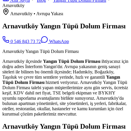
Ana Sayfa
Blog
Yangın Tüpü Dolum Firması
Arnavutköy
Arnavutköy
•
Avrupa
Yakası
Arnavutköy Yangın Tüpü Dolum Firması
0 546 843 73 72
WhatsApp
Arnavutköy Yangın Tüpü Dolum Firması
Arnavutköy ilçesinde
Yangın Tüpü Dolum Firması
ihtiyacınız için
doğru adres İnterform Yangın'dır. Avrupa yakasının geniş sanayi
siteleri ile bilinen bu önemli ilçesinde; Hadımköy, Boğazköy,
Taşoluk ve çevre tüm semtlere yerinde, hızlı ve garantili
Yangın
Tüpü Dolum Firması
hizmeti veriyoruz. Arnavutköy Yangın Tüpü
Dolum Firması talebi yapan müşterilerimize aynı gün servis, ücretsiz
keşif, KDV dahil net fiyat, TSE belgeli ekipman ve BYKHY
uyumlu raporlama avantajlarını birlikte sunuyoruz. Arnavutköy'da
bulunan apartman yönetimleri, site yönetimleri, iş yerleri, fabrikalar,
oteller, restoranlar, okullar, hastaneler ve kamu kurumları için özel
kurumsal çözüm paketlerimiz mevcuttur.
Arnavutköy Yangın Tüpü Dolum Firması