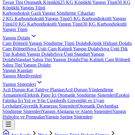
Tavan Tipi Otomatik Köpüklü
25 KG Köpüklü Yangın Tüpü
50 KG
Köpüklü Yangın Tüpü
Karbondioksit Gazlı Yangın Söndürme Cihazları
2 KG Karbondioksitli Yangın Tüpü
5 KG Karbondioksitli Yangın
Tüpü
10 KG Karbondioksitli Yangın Tüpü
30 KG Karbondioksitli
Yangın Tüpü
Yangın Dolabı
Cam Bölmeli Yangın Söndürme Tüpü Dolabı
Köpük Hidrant Dolabı
Cam Bölmeli
Sıva Üstü Cam Kabinli Yangın Dolabı
Sıva Üstü Dik
Tüp Kabinli Yangın Dolabı
Sıva Üstü Standart Yangın
Dolabı
Standart Sahra Tipi Yangın Dolabı
Tüp Kabinli Cam Bölmeli
Sahra Tipi Yangın Dolabı
Yangın Kapıları
Yangın Merdivenleri
Yangın Sistemleri
Acil Durum Kat Tahliye Planları
Acil Durum Yönlendirme
Armatürleri
Elektrik Pano İçi Otomatik Söndürme Sistemleri
Epoksi
Fabrika İçi Yol ve Yön Çizgileri
İş Güvenliği ve Uyarı
Levhaları
Güvenlik Kamerası Sistemleri
Otomatik Davlumbaz
Söndürme Sistemleri
Yangın Algılama ve Alarm Sistemleri
Yangın
Hidrofor ve Pompaları
Yangın Spring Sistemleri