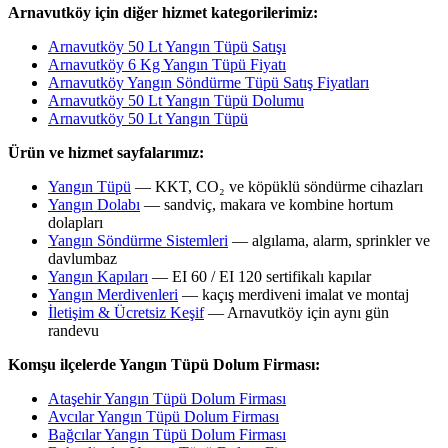
Arnavutköy için diğer hizmet kategorilerimiz:
Arnavutköy 50 Lt Yangın Tüpü Satışı
Arnavutköy 6 Kg Yangın Tüpü Fiyatı
Arnavutköy Yangın Söndürme Tüpü Satış Fiyatları
Arnavutköy 50 Lt Yangın Tüpü Dolumu
Arnavutköy 50 Lt Yangın Tüpü
Ürün ve hizmet sayfalarımız:
Yangın Tüpü
— KKT, CO₂ ve köpüklü söndürme cihazları
Yangın Dolabı
— sandviç, makara ve kombine hortum
dolapları
Yangın Söndürme Sistemleri
— algılama, alarm, sprinkler ve
davlumbaz
Yangın Kapıları
— EI 60 / EI 120 sertifikalı kapılar
Yangın Merdivenleri
— kaçış merdiveni imalat ve montaj
İletişim & Ücretsiz Keşif
— Arnavutköy için aynı gün
randevu
Komşu ilçelerde Yangın Tüpü Dolum Firması:
Ataşehir Yangın Tüpü Dolum Firması
Avcılar Yangın Tüpü Dolum Firması
Bağcılar Yangın Tüpü Dolum Firması