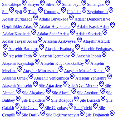
Sancaktepe
Sarıyer
Silivri
Sultanbeyli
Sultangazi
Şile
Şişli
Tuzla
Ümraniye
Üsküdar
Zeytinburnu
Adalar Burgazada
Adalar Büyükada
Adalar Demokrasi ve
Özgürlükler Adası
Adalar Heybeliada
Adalar Kaşık Adası
Adalar Kınalıada
Adalar Sedef Adası
Adalar Sivriada
Adalar Tavşan Adası
Ataşehir Aşıkveysel
Ataşehir Atatürk
Ataşehir Barbaros
Ataşehir Esatpaşa
Ataşehir Ferhatpaşa
Ataşehir Fetih
Ataşehir İçerenköy
Ataşehir İnönü
Ataşehir Kayışdağı
Ataşehir Küçükbakkalköy
Ataşehir
Mevlana
Ataşehir Mimarsinan
Ataşehir Mustafa Kemal
Ataşehir Örnek
Ataşehir Yeniçamlıca
Ataşehir Yenisahra
Ataşehir Yenişehir
Şile Ağaçdere
Şile Ağva Merkez
Şile
Ahmetli
Şile Akçakese
Şile Alacalı
Şile Avcıkoru
Şile
Balibey
Şile Bıçkıdere
Şile Bozgoca
Şile Bucaklı
Şile
Çataklı
Şile Çavuş
Şile Çayırbaşı
Şile Çelebi
Şile
Çengilli
Şile Darlık
Şile Değirmençayırı
Şile Doğancılı