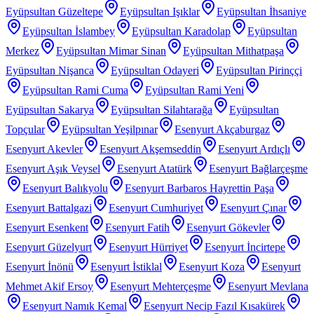
Eyüpsultan Güzeltepe
Eyüpsultan Işıklar
Eyüpsultan İhsaniye
Eyüpsultan İslambey
Eyüpsultan Karadolap
Eyüpsultan
Merkez
Eyüpsultan Mimar Sinan
Eyüpsultan Mithatpaşa
Eyüpsultan Nişanca
Eyüpsultan Odayeri
Eyüpsultan Pirinççi
Eyüpsultan Rami Cuma
Eyüpsultan Rami Yeni
Eyüpsultan Sakarya
Eyüpsultan Silahtarağa
Eyüpsultan
Topçular
Eyüpsultan Yeşilpınar
Esenyurt Akçaburgaz
Esenyurt Akevler
Esenyurt Akşemseddin
Esenyurt Ardıçlı
Esenyurt Aşık Veysel
Esenyurt Atatürk
Esenyurt Bağlarçeşme
Esenyurt Balıkyolu
Esenyurt Barbaros Hayrettin Paşa
Esenyurt Battalgazi
Esenyurt Cumhuriyet
Esenyurt Çınar
Esenyurt Esenkent
Esenyurt Fatih
Esenyurt Gökevler
Esenyurt Güzelyurt
Esenyurt Hürriyet
Esenyurt İncirtepe
Esenyurt İnönü
Esenyurt İstiklal
Esenyurt Koza
Esenyurt
Mehmet Akif Ersoy
Esenyurt Mehterçeşme
Esenyurt Mevlana
Esenyurt Namık Kemal
Esenyurt Necip Fazıl Kısakürek