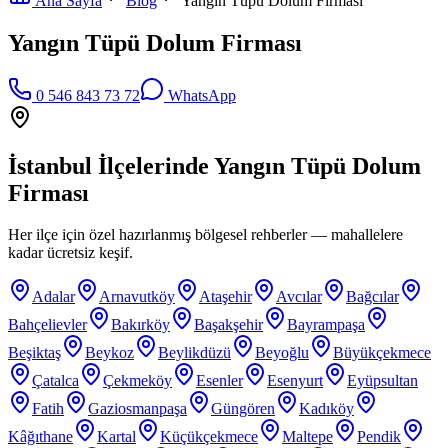
Ana Sayfa
Blog
Yangın Tüpü Dolum Firması
Yangın Tüpü Dolum Firması
0 546 843 73 72
WhatsApp
İstanbul İlçelerinde
Yangın Tüpü Dolum
Firması
Her ilçe için özel hazırlanmış bölgesel rehberler — mahallelere
kadar ücretsiz keşif.
Adalar
Arnavutköy
Ataşehir
Avcılar
Bağcılar
Bahçelievler
Bakırköy
Başakşehir
Bayrampaşa
Beşiktaş
Beykoz
Beylikdüzü
Beyoğlu
Büyükçekmece
Çatalca
Çekmeköy
Esenler
Esenyurt
Eyüpsultan
Fatih
Gaziosmanpaşa
Güngören
Kadıköy
Kâğıthane
Kartal
Küçükçekmece
Maltepe
Pendik