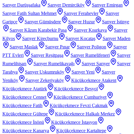
Sarıyer Darüşşafaka
Sarıyer Demirciköy
Sarıyer Emirgan
Sarıyer Fatih Sultan Mehmet
Sarıyer Ferahevler
Sarıyer
Garipçe
Sarıyer Gümüşdere
Sarıyer Huzur
Sarıyer İstinye
Sarıyer Kâzım Karabekir Paşa
Sarıyer Kısırkaya
Sarıyer
Kilyos
Sarıyer Kireçburnu
Sarıyer Kocataş
Sarıyer Maden
Sarıyer Maslak
Sarıyer Pınar
Sarıyer Poligon
Sarıyer
PTT Evleri
Sarıyer Reşitpaşa
Sarıyer Rumelifeneri
Sarıyer
Rumelihisarı
Sarıyer Rumelikavağı
Sarıyer Sarıyer
Sarıyer
Tarabya
Sarıyer Uskumruköy
Sarıyer Yeni
Sarıyer
Yeniköy
Sarıyer Zekeriyaköy
Küçükçekmece Atakent
Küçükçekmece Atatürk
Küçükçekmece Beşyol
Küçükçekmece Cennet
Küçükçekmece Cumhuriyet
Küçükçekmece Fatih
Küçükçekmece Fevzi Çakmak
Küçükçekmece Gültepe
Küçükçekmece Halkalı Merkez
Küçükçekmece İnönü
Küçükçekmece İstasyon
Küçükçekmece Kanarya
Küçükçekmece Kartaltepe