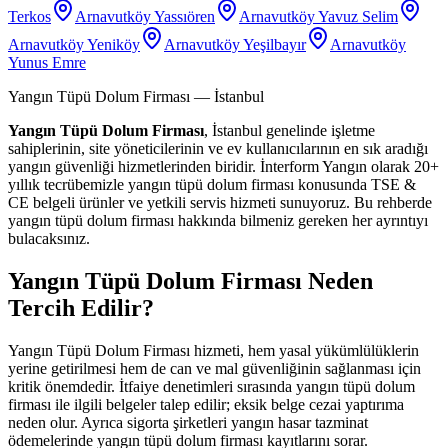
Terkos
Arnavutköy Yassıören
Arnavutköy Yavuz Selim
Arnavutköy Yeniköy
Arnavutköy Yeşilbayır
Arnavutköy
Yunus Emre
Yangın Tüpü Dolum Firması
— İstanbul
Yangın Tüpü Dolum Firması
, İstanbul genelinde işletme
sahiplerinin, site yöneticilerinin ve ev kullanıcılarının en sık aradığı
yangın güvenliği hizmetlerinden biridir. İnterform Yangın olarak 20+
yıllık tecrübemizle yangın tüpü dolum firması konusunda TSE &
CE belgeli ürünler ve yetkili servis hizmeti sunuyoruz. Bu rehberde
yangın tüpü dolum firması hakkında bilmeniz gereken her ayrıntıyı
bulacaksınız.
Yangın Tüpü Dolum Firması Neden
Tercih Edilir?
Yangın Tüpü Dolum Firması hizmeti, hem yasal yükümlülüklerin
yerine getirilmesi hem de can ve mal güvenliğinin sağlanması için
kritik önemdedir. İtfaiye denetimleri sırasında yangın tüpü dolum
firması ile ilgili belgeler talep edilir; eksik belge cezai yaptırıma
neden olur. Ayrıca sigorta şirketleri yangın hasar tazminat
ödemelerinde yangın tüpü dolum firması kayıtlarını sorar.