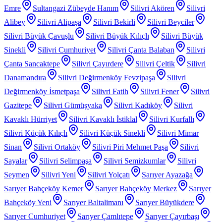
Emre
Sultangazi Zübeyde Hanım
Silivri Akören
Silivri
Alibey
Silivri Alipaşa
Silivri Bekirli
Silivri Beyciler
Silivri Büyük Çavuşlu
Silivri Büyük Kılıçlı
Silivri Büyük
Sinekli
Silivri Cumhuriyet
Silivri Çanta Balaban
Silivri
Çanta Sancaktepe
Silivri Çayırdere
Silivri Çeltik
Silivri
Danamandıra
Silivri Değirmenköy Fevzipaşa
Silivri
Değirmenköy İsmetpaşa
Silivri Fatih
Silivri Fener
Silivri
Gazitepe
Silivri Gümüşyaka
Silivri Kadıköy
Silivri
Kavaklı Hürriyet
Silivri Kavaklı İstiklal
Silivri Kurfallı
Silivri Küçük Kılıçlı
Silivri Küçük Sinekli
Silivri Mimar
Sinan
Silivri Ortaköy
Silivri Piri Mehmet Paşa
Silivri
Sayalar
Silivri Selimpaşa
Silivri Semizkumlar
Silivri
Seymen
Silivri Yeni
Silivri Yolçatı
Sarıyer Ayazağa
Sarıyer Bahçeköy Kemer
Sarıyer Bahçeköy Merkez
Sarıyer
Bahçeköy Yeni
Sarıyer Baltalimanı
Sarıyer Büyükdere
Sarıyer Cumhuriyet
Sarıyer Çamlıtepe
Sarıyer Çayırbaşı