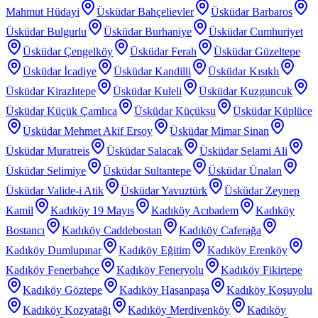
Mahmut Hüdayi
Üsküdar Bahçelievler
Üsküdar Barbaros
Üsküdar Bulgurlu
Üsküdar Burhaniye
Üsküdar Cumhuriyet
Üsküdar Çengelköy
Üsküdar Ferah
Üsküdar Güzeltepe
Üsküdar İcadiye
Üsküdar Kandilli
Üsküdar Kısıklı
Üsküdar Kirazlıtepe
Üsküdar Kuleli
Üsküdar Kuzguncuk
Üsküdar Küçük Çamlıca
Üsküdar Küçüksu
Üsküdar Küplüce
Üsküdar Mehmet Akif Ersoy
Üsküdar Mimar Sinan
Üsküdar Muratreis
Üsküdar Salacak
Üsküdar Selami Ali
Üsküdar Selimiye
Üsküdar Sultantepe
Üsküdar Ünalan
Üsküdar Valide-i Atik
Üsküdar Yavuztürk
Üsküdar Zeynep
Kamil
Kadıköy 19 Mayıs
Kadıköy Acıbadem
Kadıköy
Bostancı
Kadıköy Caddebostan
Kadıköy Caferağa
Kadıköy Dumlupınar
Kadıköy Eğitim
Kadıköy Erenköy
Kadıköy Fenerbahçe
Kadıköy Feneryolu
Kadıköy Fikirtepe
Kadıköy Göztepe
Kadıköy Hasanpaşa
Kadıköy Koşuyolu
Kadıköy Kozyatağı
Kadıköy Merdivenköy
Kadıköy