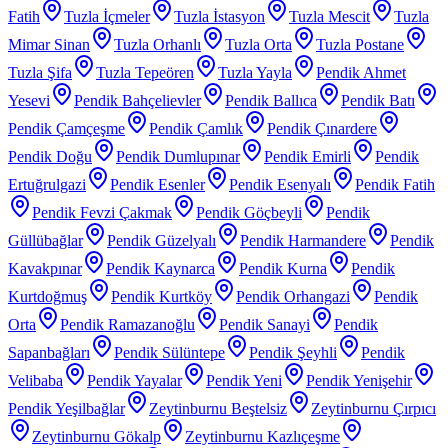
Fatih
Tuzla İçmeler
Tuzla İstasyon
Tuzla Mescit
Tuzla
Mimar Sinan
Tuzla Orhanlı
Tuzla Orta
Tuzla Postane
Tuzla Şifa
Tuzla Tepeören
Tuzla Yayla
Pendik Ahmet
Yesevi
Pendik Bahçelievler
Pendik Ballıca
Pendik Batı
Pendik Çamçeşme
Pendik Çamlık
Pendik Çınardere
Pendik Doğu
Pendik Dumlupınar
Pendik Emirli
Pendik
Ertuğrulgazi
Pendik Esenler
Pendik Esenyalı
Pendik Fatih
Pendik Fevzi Çakmak
Pendik Göçbeyli
Pendik
Güllübağlar
Pendik Güzelyalı
Pendik Harmandere
Pendik
Kavakpınar
Pendik Kaynarca
Pendik Kurna
Pendik
Kurtdoğmuş
Pendik Kurtköy
Pendik Orhangazi
Pendik
Orta
Pendik Ramazanoğlu
Pendik Sanayi
Pendik
Sapanbağları
Pendik Sülüntepe
Pendik Şeyhli
Pendik
Velibaba
Pendik Yayalar
Pendik Yeni
Pendik Yenişehir
Pendik Yeşilbağlar
Zeytinburnu Beştelsiz
Zeytinburnu Çırpıcı
Zeytinburnu Gökalp
Zeytinburnu Kazlıçeşme