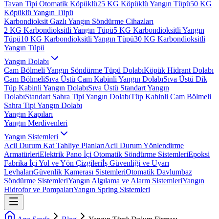
Tavan Tipi Otomatik Köpüklü
25 KG Köpüklü Yangın Tüpü
50 KG
Köpüklü Yangın Tüpü
Karbondioksit Gazlı Yangın Söndürme Cihazları
2 KG Karbondioksitli Yangın Tüpü
5 KG Karbondioksitli Yangın
Tüpü
10 KG Karbondioksitli Yangın Tüpü
30 KG Karbondioksitli
Yangın Tüpü
Yangın Dolabı
Cam Bölmeli Yangın Söndürme Tüpü Dolabı
Köpük Hidrant Dolabı
Cam Bölmeli
Sıva Üstü Cam Kabinli Yangın Dolabı
Sıva Üstü Dik
Tüp Kabinli Yangın Dolabı
Sıva Üstü Standart Yangın
Dolabı
Standart Sahra Tipi Yangın Dolabı
Tüp Kabinli Cam Bölmeli
Sahra Tipi Yangın Dolabı
Yangın Kapıları
Yangın Merdivenleri
Yangın Sistemleri
Acil Durum Kat Tahliye Planları
Acil Durum Yönlendirme
Armatürleri
Elektrik Pano İçi Otomatik Söndürme Sistemleri
Epoksi
Fabrika İçi Yol ve Yön Çizgileri
İş Güvenliği ve Uyarı
Levhaları
Güvenlik Kamerası Sistemleri
Otomatik Davlumbaz
Söndürme Sistemleri
Yangın Algılama ve Alarm Sistemleri
Yangın
Hidrofor ve Pompaları
Yangın Spring Sistemleri