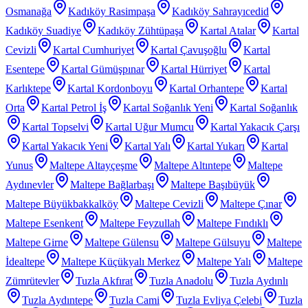
Osmanağa
Kadıköy Rasimpaşa
Kadıköy Sahrayıcedid
Kadıköy Suadiye
Kadıköy Zühtüpaşa
Kartal Atalar
Kartal
Cevizli
Kartal Cumhuriyet
Kartal Çavuşoğlu
Kartal
Esentepe
Kartal Gümüşpınar
Kartal Hürriyet
Kartal
Karlıktepe
Kartal Kordonboyu
Kartal Orhantepe
Kartal
Orta
Kartal Petrol İş
Kartal Soğanlık Yeni
Kartal Soğanlık
Kartal Topselvi
Kartal Uğur Mumcu
Kartal Yakacık Çarşı
Kartal Yakacık Yeni
Kartal Yalı
Kartal Yukarı
Kartal
Yunus
Maltepe Altayçeşme
Maltepe Altıntepe
Maltepe
Aydınevler
Maltepe Bağlarbaşı
Maltepe Başıbüyük
Maltepe Büyükbakkalköy
Maltepe Cevizli
Maltepe Çınar
Maltepe Esenkent
Maltepe Feyzullah
Maltepe Fındıklı
Maltepe Girne
Maltepe Gülensu
Maltepe Gülsuyu
Maltepe
İdealtepe
Maltepe Küçükyalı Merkez
Maltepe Yalı
Maltepe
Zümrütevler
Tuzla Akfırat
Tuzla Anadolu
Tuzla Aydınlı
Tuzla Aydıntepe
Tuzla Cami
Tuzla Evliya Çelebi
Tuzla