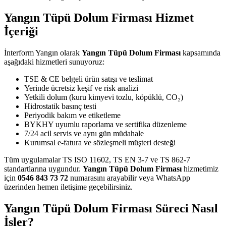
Yangın Tüpü Dolum Firması Hizmet
İçeriği
İnterform Yangın olarak
Yangın Tüpü Dolum Firması
kapsamında
aşağıdaki hizmetleri sunuyoruz:
TSE & CE belgeli ürün satışı ve teslimat
Yerinde ücretsiz keşif ve risk analizi
Yetkili dolum (kuru kimyevi tozlu, köpüklü, CO₂)
Hidrostatik basınç testi
Periyodik bakım ve etiketleme
BYKHY uyumlu raporlama ve sertifika düzenleme
7/24 acil servis ve aynı gün müdahale
Kurumsal e-fatura ve sözleşmeli müşteri desteği
Tüm uygulamalar TS ISO 11602, TS EN 3-7 ve TS 862-7
standartlarına uygundur.
Yangın Tüpü Dolum Firması
hizmetimiz
için
0546 843 73 72
numarasını arayabilir veya WhatsApp
üzerinden hemen iletişime geçebilirsiniz.
Yangın Tüpü Dolum Firması Süreci Nasıl
İşler?