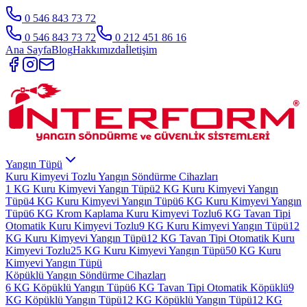
0 546 843 73 72
0 546 843 73 72
0 212 451 86 16
Ana Sayfa
Blog
Hakkımızda
İletişim
Yangın Tüpü
Kuru Kimyevi Tozlu Yangın Söndürme Cihazları
1 KG Kuru Kimyevi Yangın Tüpü
2 KG Kuru Kimyevi Yangın
Tüpü
4 KG Kuru Kimyevi Yangın Tüpü
6 KG Kuru Kimyevi Yangın
Tüpü
6 KG Krom Kaplama Kuru Kimyevi Tozlu
6 KG Tavan Tipi
Otomatik Kuru Kimyevi Tozlu
9 KG Kuru Kimyevi Yangın Tüpü
12
KG Kuru Kimyevi Yangın Tüpü
12 KG Tavan Tipi Otomatik Kuru
Kimyevi Tozlu
25 KG Kuru Kimyevi Yangın Tüpü
50 KG Kuru
Kimyevi Yangın Tüpü
Köpüklü Yangın Söndürme Cihazları
6 KG Köpüklü Yangın Tüpü
6 KG Tavan Tipi Otomatik Köpüklü
9
KG Köpüklü Yangın Tüpü
12 KG Köpüklü Yangın Tüpü
12 KG