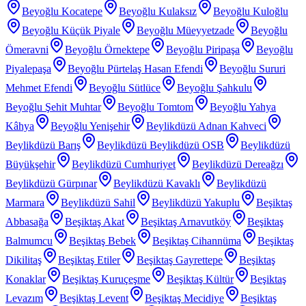
Beyoğlu Kocatepe
Beyoğlu Kulaksız
Beyoğlu Kuloğlu
Beyoğlu Küçük Piyale
Beyoğlu Müeyyetzade
Beyoğlu
Ömeravni
Beyoğlu Örnektepe
Beyoğlu Piripaşa
Beyoğlu
Piyalepaşa
Beyoğlu Pürtelaş Hasan Efendi
Beyoğlu Sururi
Mehmet Efendi
Beyoğlu Sütlüce
Beyoğlu Şahkulu
Beyoğlu Şehit Muhtar
Beyoğlu Tomtom
Beyoğlu Yahya
Kâhya
Beyoğlu Yenişehir
Beylikdüzü Adnan Kahveci
Beylikdüzü Barış
Beylikdüzü Beylikdüzü OSB
Beylikdüzü
Büyükşehir
Beylikdüzü Cumhuriyet
Beylikdüzü Dereağzı
Beylikdüzü Gürpınar
Beylikdüzü Kavaklı
Beylikdüzü
Marmara
Beylikdüzü Sahil
Beylikdüzü Yakuplu
Beşiktaş
Abbasağa
Beşiktaş Akat
Beşiktaş Arnavutköy
Beşiktaş
Balmumcu
Beşiktaş Bebek
Beşiktaş Cihannüma
Beşiktaş
Dikilitaş
Beşiktaş Etiler
Beşiktaş Gayrettepe
Beşiktaş
Konaklar
Beşiktaş Kuruçeşme
Beşiktaş Kültür
Beşiktaş
Levazım
Beşiktaş Levent
Beşiktaş Mecidiye
Beşiktaş