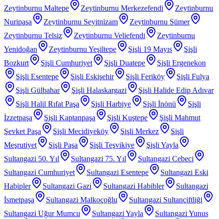
Zeytinburnu Maltepe
Zeytinburnu Merkezefendi
Zeytinburnu
Nuripaşa
Zeytinburnu Seyitnizam
Zeytinburnu Sümer
Zeytinburnu Telsiz
Zeytinburnu Veliefendi
Zeytinburnu
Yenidoğan
Zeytinburnu Yeşiltepe
Şişli 19 Mayıs
Şişli
Bozkurt
Şişli Cumhuriyet
Şişli Duatepe
Şişli Ergenekon
Şişli Esentepe
Şişli Eskişehir
Şişli Feriköy
Şişli Fulya
Şişli Gülbahar
Şişli Halaskargazi
Şişli Halide Edip Adıvar
Şişli Halil Rıfat Paşa
Şişli Harbiye
Şişli İnönü
Şişli
İzzetpaşa
Şişli Kaptanpaşa
Şişli Kuştepe
Şişli Mahmut
Şevket Paşa
Şişli Mecidiyeköy
Şişli Merkez
Şişli
Meşrutiyet
Şişli Paşa
Şişli Teşvikiye
Şişli Yayla
Sultangazi 50. Yıl
Sultangazi 75. Yıl
Sultangazi Cebeci
Sultangazi Cumhuriyet
Sultangazi Esentepe
Sultangazi Eski
Habipler
Sultangazi Gazi
Sultangazi Habibler
Sultangazi
İsmetpaşa
Sultangazi Malkoçoğlu
Sultangazi Sultançiftliği
Sultangazi Uğur Mumcu
Sultangazi Yayla
Sultangazi Yunus