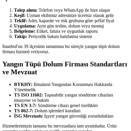
Talep alımı:
Telefon veya WhatsApp ile bize ulaşın
Keşif:
Uzman ekibimiz adresinize ücretsiz olarak gelir
Teklif:
Adet, kapasite ve risk grubuna göre şeffaf fiyat
Uygulama:
Aynı gün teslim, dolum veya montaj
Belgeleme:
Etiket, fatura ve uygunluk raporu
Takip:
Periyodik bakım hatırlatma sistemi
İstanbul'un 39 ilçesinin tamamına bu süreçle yangın tüpü dolum
firması hizmeti veriyoruz.
Yangın Tüpü Dolum Firması Standartları
ve Mevzuat
BYKHY:
Binaların Yangından Korunması Hakkında
Yönetmelik
TS ISO 11602:
Taşınabilir yangın söndürme cihazları
muayene ve bakım
TS EN 3-7:
Söndürme cihazı genel özellikler
TS 862-7:
Dolum işlemleri kuralları
İSG Mevzuatı:
İşyeri yangın güvenliği zorunlulukları
Hizmetlerimizin tamamı bu mevzuatlara tam uyumludur. Ürün