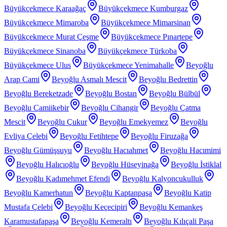
Büyükçekmece Karaağaç
Büyükçekmece Kumburgaz
Büyükçekmece Mimaroba
Büyükçekmece Mimarsinan
Büyükçekmece Murat Çeşme
Büyükçekmece Pınartepe
Büyükçekmece Sinanoba
Büyükçekmece Türkoba
Büyükçekmece Ulus
Büyükçekmece Yenimahalle
Beyoğlu
Arap Cami
Beyoğlu Asmalı Mescit
Beyoğlu Bedrettin
Beyoğlu Bereketzade
Beyoğlu Bostan
Beyoğlu Bülbül
Beyoğlu Camiikebir
Beyoğlu Cihangir
Beyoğlu Çatma
Mescit
Beyoğlu Çukur
Beyoğlu Emekyemez
Beyoğlu
Evliya Çelebi
Beyoğlu Fetihtepe
Beyoğlu Firuzağa
Beyoğlu Gümüşsuyu
Beyoğlu Hacıahmet
Beyoğlu Hacımimi
Beyoğlu Halıcıoğlu
Beyoğlu Hüseyinağa
Beyoğlu İstiklal
Beyoğlu Kadımehmet Efendi
Beyoğlu Kalyoncukulluk
Beyoğlu Kamerhatun
Beyoğlu Kaptanpaşa
Beyoğlu Katip
Mustafa Çelebi
Beyoğlu Keçecipiri
Beyoğlu Kemankeş
Karamustafapaşa
Beyoğlu Kemeraltı
Beyoğlu Kılıçali Paşa