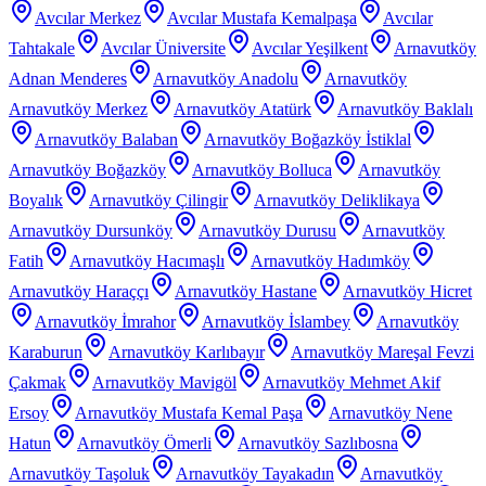
Avcılar Merkez
Avcılar Mustafa Kemalpaşa
Avcılar
Tahtakale
Avcılar Üniversite
Avcılar Yeşilkent
Arnavutköy
Adnan Menderes
Arnavutköy Anadolu
Arnavutköy
Arnavutköy Merkez
Arnavutköy Atatürk
Arnavutköy Baklalı
Arnavutköy Balaban
Arnavutköy Boğazköy İstiklal
Arnavutköy Boğazköy
Arnavutköy Bolluca
Arnavutköy
Boyalık
Arnavutköy Çilingir
Arnavutköy Deliklikaya
Arnavutköy Dursunköy
Arnavutköy Durusu
Arnavutköy
Fatih
Arnavutköy Hacımaşlı
Arnavutköy Hadımköy
Arnavutköy Haraççı
Arnavutköy Hastane
Arnavutköy Hicret
Arnavutköy İmrahor
Arnavutköy İslambey
Arnavutköy
Karaburun
Arnavutköy Karlıbayır
Arnavutköy Mareşal Fevzi
Çakmak
Arnavutköy Mavigöl
Arnavutköy Mehmet Akif
Ersoy
Arnavutköy Mustafa Kemal Paşa
Arnavutköy Nene
Hatun
Arnavutköy Ömerli
Arnavutköy Sazlıbosna
Arnavutköy Taşoluk
Arnavutköy Tayakadın
Arnavutköy