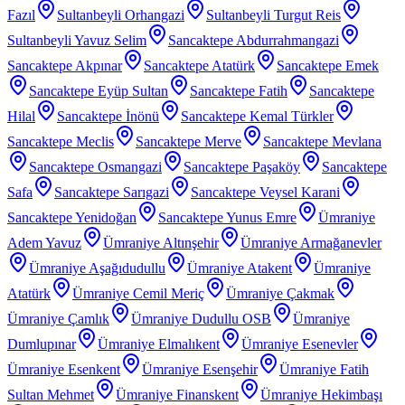
Fazıl
Sultanbeyli Orhangazi
Sultanbeyli Turgut Reis
Sultanbeyli Yavuz Selim
Sancaktepe Abdurrahmangazi
Sancaktepe Akpınar
Sancaktepe Atatürk
Sancaktepe Emek
Sancaktepe Eyüp Sultan
Sancaktepe Fatih
Sancaktepe
Hilal
Sancaktepe İnönü
Sancaktepe Kemal Türkler
Sancaktepe Meclis
Sancaktepe Merve
Sancaktepe Mevlana
Sancaktepe Osmangazi
Sancaktepe Paşaköy
Sancaktepe
Safa
Sancaktepe Sarıgazi
Sancaktepe Veysel Karani
Sancaktepe Yenidoğan
Sancaktepe Yunus Emre
Ümraniye
Adem Yavuz
Ümraniye Altınşehir
Ümraniye Armağanevler
Ümraniye Aşağıdudullu
Ümraniye Atakent
Ümraniye
Atatürk
Ümraniye Cemil Meriç
Ümraniye Çakmak
Ümraniye Çamlık
Ümraniye Dudullu OSB
Ümraniye
Dumlupınar
Ümraniye Elmalıkent
Ümraniye Esenevler
Ümraniye Esenkent
Ümraniye Esenşehir
Ümraniye Fatih
Sultan Mehmet
Ümraniye Finanskent
Ümraniye Hekimbaşı