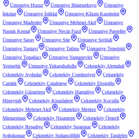
Ümraniye Huzur
Ümraniye Ihlamurkuyu
Ümraniye
İnkılap
Ümraniye İstiklal
Ümraniye Kâzım Karabekir
Ümraniye Madenler
Ümraniye Mehmet Akif
Ümraniye
Namık Kemal
Ümraniye Necip Fazıl
Ümraniye Parseller
Ümraniye Saray
Ümraniye Site
Ümraniye Şerifali
Ümraniye Tantavi
Ümraniye Tatlısu
Ümraniye Tepeüstü
Ümraniye Topağacı
Ümraniye Yamanevler
Ümraniye
Yenişehir
Ümraniye Yukarıdudullu
Çekmeköy Alemdağ
Çekmeköy Aydınlar
Çekmeköy Cumhuriyet
Çekmeköy
Çamlık
Çekmeköy Çatalmeşe
Çekmeköy Ekşioğlu
Çekmeköy Güngören
Çekmeköy Hamidiye
Çekmeköy
Hüseyinli
Çekmeköy Kirazlıdere
Çekmeköy Koçullu
Çekmeköy Mehmet Akif
Çekmeköy Merkez
Çekmeköy
Mimarsinan
Çekmeköy Nişantepe
Çekmeköy Ömerli
Çekmeköy Reşadiye
Çekmeköy Sırapınar
Çekmeköy
Soğukpınar
Çekmeköy Sultançiftliği
Çekmeköy Taşdelen