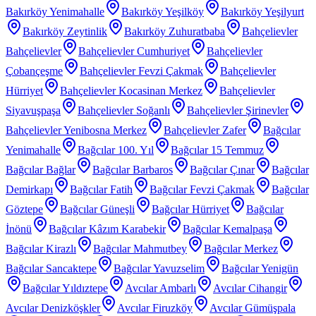
Bakırköy Yenimahalle
Bakırköy Yeşilköy
Bakırköy Yeşilyurt
Bakırköy Zeytinlik
Bakırköy Zuhuratbaba
Bahçelievler
Bahçelievler
Bahçelievler Cumhuriyet
Bahçelievler
Çobançeşme
Bahçelievler Fevzi Çakmak
Bahçelievler
Hürriyet
Bahçelievler Kocasinan Merkez
Bahçelievler
Siyavuşpaşa
Bahçelievler Soğanlı
Bahçelievler Şirinevler
Bahçelievler Yenibosna Merkez
Bahçelievler Zafer
Bağcılar
Yenimahalle
Bağcılar 100. Yıl
Bağcılar 15 Temmuz
Bağcılar Bağlar
Bağcılar Barbaros
Bağcılar Çınar
Bağcılar
Demirkapı
Bağcılar Fatih
Bağcılar Fevzi Çakmak
Bağcılar
Göztepe
Bağcılar Güneşli
Bağcılar Hürriyet
Bağcılar
İnönü
Bağcılar Kâzım Karabekir
Bağcılar Kemalpaşa
Bağcılar Kirazlı
Bağcılar Mahmutbey
Bağcılar Merkez
Bağcılar Sancaktepe
Bağcılar Yavuzselim
Bağcılar Yenigün
Bağcılar Yıldıztepe
Avcılar Ambarlı
Avcılar Cihangir
Avcılar Denizköşkler
Avcılar Firuzköy
Avcılar Gümüşpala