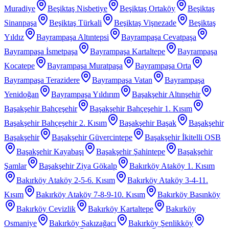
Muradiye
Beşiktaş Nisbetiye
Beşiktaş Ortaköy
Beşiktaş
Sinanpaşa
Beşiktaş Türkali
Beşiktaş Vişnezade
Beşiktaş
Yıldız
Bayrampaşa Altıntepsi
Bayrampaşa Cevatpaşa
Bayrampaşa İsmetpaşa
Bayrampaşa Kartaltepe
Bayrampaşa
Kocatepe
Bayrampaşa Muratpaşa
Bayrampaşa Orta
Bayrampaşa Terazidere
Bayrampaşa Vatan
Bayrampaşa
Yenidoğan
Bayrampaşa Yıldırım
Başakşehir Altınşehir
Başakşehir Bahçeşehir
Başakşehir Bahçeşehir 1. Kısım
Başakşehir Bahçeşehir 2. Kısım
Başakşehir Başak
Başakşehir
Başakşehir
Başakşehir Güvercintepe
Başakşehir İkitelli OSB
Başakşehir Kayabaşı
Başakşehir Şahintepe
Başakşehir
Şamlar
Başakşehir Ziya Gökalp
Bakırköy Ataköy 1. Kısım
Bakırköy Ataköy 2-5-6. Kısım
Bakırköy Ataköy 3-4-11.
Kısım
Bakırköy Ataköy 7-8-9-10. Kısım
Bakırköy Basınköy
Bakırköy Cevizlik
Bakırköy Kartaltepe
Bakırköy
Osmaniye
Bakırköy Sakızağacı
Bakırköy Şenlikköy