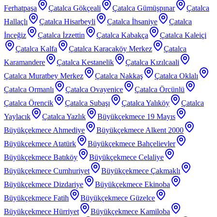
Ferhatpaşa
Çatalca Gökçeali
Çatalca Gümüşpınar
Çatalca
Hallaçlı
Çatalca Hisarbeyli
Çatalca İhsaniye
Çatalca
İnceğiz
Çatalca İzzettin
Çatalca Kabakça
Çatalca Kaleiçi
Çatalca Kalfa
Çatalca Karacaköy Merkez
Çatalca
Karamandere
Çatalca Kestanelik
Çatalca Kızılcaali
Çatalca Muratbey Merkez
Çatalca Nakkaş
Çatalca Oklalı
Çatalca Ormanlı
Çatalca Ovayenice
Çatalca Örcünlü
Çatalca Örencik
Çatalca Subaşı
Çatalca Yalıköy
Çatalca
Yaylacık
Çatalca Yazlık
Büyükçekmece 19 Mayıs
Büyükçekmece Ahmediye
Büyükçekmece Alkent 2000
Büyükçekmece Atatürk
Büyükçekmece Bahçelievler
Büyükçekmece Batıköy
Büyükçekmece Celaliye
Büyükçekmece Cumhuriyet
Büyükçekmece Çakmaklı
Büyükçekmece Dizdariye
Büyükçekmece Ekinoba
Büyükçekmece Fatih
Büyükçekmece Güzelce
Büyükçekmece Hürriyet
Büyükçekmece Kamiloba