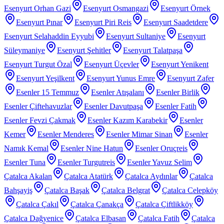
Esenyurt Orhan Gazi
Esenyurt Osmangazi
Esenyurt Örnek
Esenyurt Pınar
Esenyurt Piri Reis
Esenyurt Saadetdere
Esenyurt Selahaddin Eyyubi
Esenyurt Sultaniye
Esenyurt
Süleymaniye
Esenyurt Şehitler
Esenyurt Talatpaşa
Esenyurt Turgut Özal
Esenyurt Üçevler
Esenyurt Yenikent
Esenyurt Yeşilkent
Esenyurt Yunus Emre
Esenyurt Zafer
Esenler 15 Temmuz
Esenler Atışalanı
Esenler Birlik
Esenler Çiftehavuzlar
Esenler Davutpaşa
Esenler Fatih
Esenler Fevzi Çakmak
Esenler Kazım Karabekir
Esenler
Kemer
Esenler Menderes
Esenler Mimar Sinan
Esenler
Namık Kemal
Esenler Nine Hatun
Esenler Oruçreis
Esenler Tuna
Esenler Turgutreis
Esenler Yavuz Selim
Çatalca Akalan
Çatalca Atatürk
Çatalca Aydınlar
Çatalca
Bahşayiş
Çatalca Başak
Çatalca Belgrat
Çatalca Celepköy
Çatalca Çakıl
Çatalca Çanakça
Çatalca Çiftlikköy
Çatalca Dağyenice
Çatalca Elbasan
Çatalca Fatih
Çatalca