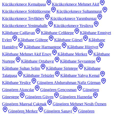
Küçükçekmece Kemalpaşa
Küçükçekmece Mehmet Akif
Küçükçekmece Söğütlüçeşme
Küçükçekmece Sultanmurat
Küçükçekmece Tevfikbey
Küçükçekmece Yarımburgaz
Küçükçekmece Yenimahalle
Küçükçekmece Yeşilova
Kâğıthane Çağlayan
Kâğıthane Çeliktepe
Kâğıthane Emniyet
Evleri
Kâğıthane Gültepe
Kâğıthane Gürsel
Kâğıthane
Hamidiye
Kâğıthane Harmantepe
Kâğıthane Hürriyet
Kâğıthane Mehmet Akif Ersoy
Kâğıthane Merkez
Kâğıthane
Nurtepe
Kâğıthane Ortabayır
Kâğıthane Seyrantepe
Kâğıthane Sultan Selim
Kâğıthane Şirintepe
Kâğıthane
Talatpaşa
Kâğıthane Telsizler
Kâğıthane Yahya Kemal
Kâğıthane Yeşilce
Güngören Abdurrahman Nafiz Gürman
Güngören Akıncılar
Güngören Gençosman
Güngören
Güneştepe
Güngören Güven
Güngören Haznedar
Güngören Mareşal Çakmak
Güngören Mehmet Nesih Özmen
Güngören Merkez
Güngören Sanayi
Güngören