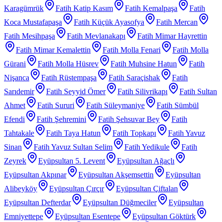
Karagümrük
Fatih Katip Kasım
Fatih Kemalpaşa
Fatih
Koca Mustafapaşa
Fatih Küçük Ayasofya
Fatih Mercan
Fatih Mesihpaşa
Fatih Mevlanakapı
Fatih Mimar Hayrettin
Fatih Mimar Kemalettin
Fatih Molla Fenari
Fatih Molla
Gürani
Fatih Molla Hüsrev
Fatih Muhsine Hatun
Fatih
Nişanca
Fatih Rüstempaşa
Fatih Saraçishak
Fatih
Sarıdemir
Fatih Seyyid Ömer
Fatih Silivrikapı
Fatih Sultan
Ahmet
Fatih Sururi
Fatih Süleymaniye
Fatih Sümbül
Efendi
Fatih Şehremini
Fatih Şehsuvar Bey
Fatih
Tahtakale
Fatih Taya Hatun
Fatih Topkapı
Fatih Yavuz
Sinan
Fatih Yavuz Sultan Selim
Fatih Yedikule
Fatih
Zeyrek
Eyüpsultan 5. Levent
Eyüpsultan Ağaçlı
Eyüpsultan Akpınar
Eyüpsultan Akşemsettin
Eyüpsultan
Alibeyköy
Eyüpsultan Çırçır
Eyüpsultan Çiftalan
Eyüpsultan Defterdar
Eyüpsultan Düğmeciler
Eyüpsultan
Emniyettepe
Eyüpsultan Esentepe
Eyüpsultan Göktürk