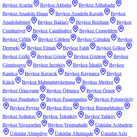
Beykoz Acarlar
Beykoz Akbaba
Beykoz Alibahadır
Beykoz Anadolu Hisarı
Beykoz Anadolu Kavağı
Beykoz
Anadolufeneri
Beykoz Baklacı
Beykoz Bozhane
Beykoz
Cumhuriyet
Beykoz Çamlıbahçe
Beykoz Çengeldere
Beykoz Çiftlik
Beykoz Çiğdem
Beykoz Çubuklu
Beykoz
Dereseki
Beykoz Elmalı
Beykoz Fatih
Beykoz Göksu
Beykoz Göllü
Beykoz Görele
Beykoz Göztepe
Beykoz
Gümüşsuyu
Beykoz İncirköy
Beykoz İshaklı
Beykoz
Kanlıca
Beykoz Kavacık
Beykoz Kaynarca
Beykoz
Kılıçlı
Beykoz Mahmutşevketpaşa
Beykoz Merkez
Beykoz Ortaçeşme
Beykoz Öğümce
Beykoz Örnek
Beykoz Paşabahçe
Beykoz Paşamandıra
Beykoz Polonezköy
Beykoz Poyraz
Beykoz Riva
Beykoz Rüzgarlıbahçe
Beykoz Soğuksu
Beykoz Tokatköy
Beykoz Yalıköy
Beykoz Yavuzselim
Beykoz Yenimahalle
Üsküdar Acıbadem
Üsküdar Ahmediye
Üsküdar Altunizade
Üsküdar Aziz