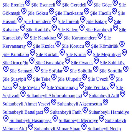
Şile Erenler
Şile Esenceli
Şile Geredeli
Şile Göçe
Şile
Gökmaşlı
Şile Göksu
Şile Hacıkasım
Şile Hacıllı
Şile
Hasanlı
Şile İmrendere
Şile İmrenli
Şile İsaköy
Şile
Kabakoz
Şile Kadıköy
Şile Kalem
Şile Karabeyli
Şile
Karacaköy
Şile Karakiraz
Şile Karamandere
Şile
Kervansaray
Şile Kızılca
Şile Korucu
Şile Kömürlük
Şile Kumbaba
Şile Kurfallı
Şile Kurna
Şile Meşrutiyet
Şile Oruçoğlu
Şile Osmanköy
Şile Ovacık
Şile Sahilköy
Şile Satmazlı
Şile Sofular
Şile Soğullu
Şile Sortullu
Şile Şuayipli
Şile Teke
Şile Ulupelit
Şile Üvezli
Şile
Yaka
Şile Yaylalı
Şile Yazımanayır
Şile Yeniköy
Şile
Yeşilvadi
Sultanbeyli Abdurrahmangazi
Sultanbeyli Adil
Sultanbeyli Ahmet Yesevi
Sultanbeyli Akşemsettin
Sultanbeyli Battalgazi
Sultanbeyli Fatih
Sultanbeyli Hamidiye
Sultanbeyli Hasanpaşa
Sultanbeyli Mecidiye
Sultanbeyli
Mehmet Akif
Sultanbeyli Mimar Sinan
Sultanbeyli Necip