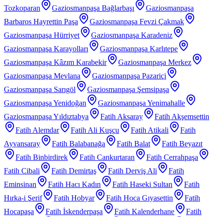
Tozkoparan
Gaziosmanpaşa Bağlarbaşı
Gaziosmanpaşa
Barbaros Hayrettin Paşa
Gaziosmanpaşa Fevzi Çakmak
Gaziosmanpaşa Hürriyet
Gaziosmanpaşa Karadeniz
Gaziosmanpaşa Karayolları
Gaziosmanpaşa Karlıtepe
Gaziosmanpaşa Kâzım Karabekir
Gaziosmanpaşa Merkez
Gaziosmanpaşa Mevlana
Gaziosmanpaşa Pazariçi
Gaziosmanpaşa Sarıgöl
Gaziosmanpaşa Şemsipaşa
Gaziosmanpaşa Yenidoğan
Gaziosmanpaşa Yenimahalle
Gaziosmanpaşa Yıldıztabya
Fatih Aksaray
Fatih Akşemsettin
Fatih Alemdar
Fatih Ali Kuşçu
Fatih Atikali
Fatih
Ayvansaray
Fatih Balabanağa
Fatih Balat
Fatih Beyazıt
Fatih Binbirdirek
Fatih Cankurtaran
Fatih Cerrahpaşa
Fatih Cibali
Fatih Demirtaş
Fatih Derviş Ali
Fatih
Eminsinan
Fatih Hacı Kadın
Fatih Haseki Sultan
Fatih
Hırka-i Şerif
Fatih Hobyar
Fatih Hoca Gıyasettin
Fatih
Hocapaşa
Fatih İskenderpaşa
Fatih Kalenderhane
Fatih