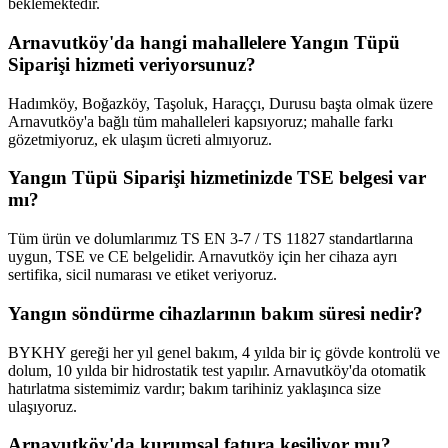
beklemektedir.
Arnavutköy'da hangi mahallelere Yangın Tüpü
Siparişi hizmeti veriyorsunuz?
Hadımköy, Boğazköy, Taşoluk, Haraççı, Durusu başta olmak üzere
Arnavutköy'a bağlı tüm mahalleleri kapsıyoruz; mahalle farkı
gözetmiyoruz, ek ulaşım ücreti almıyoruz.
Yangın Tüpü Siparişi hizmetinizde TSE belgesi var
mı?
Tüm ürün ve dolumlarımız TS EN 3-7 / TS 11827 standartlarına
uygun, TSE ve CE belgelidir. Arnavutköy için her cihaza ayrı
sertifika, sicil numarası ve etiket veriyoruz.
Yangın söndürme cihazlarının bakım süresi nedir?
BYKHY gereği her yıl genel bakım, 4 yılda bir iç gövde kontrolü ve
dolum, 10 yılda bir hidrostatik test yapılır. Arnavutköy'da otomatik
hatırlatma sistemimiz vardır; bakım tarihiniz yaklaşınca size
ulaşıyoruz.
Arnavutköy'da kurumsal fatura kesiliyor mu?