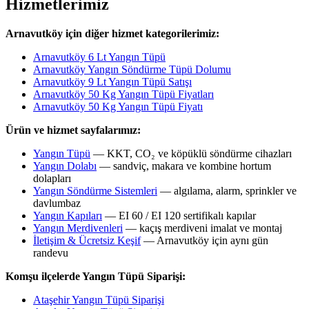
Hizmetlerimiz
Arnavutköy için diğer hizmet kategorilerimiz:
Arnavutköy 6 Lt Yangın Tüpü
Arnavutköy Yangın Söndürme Tüpü Dolumu
Arnavutköy 9 Lt Yangın Tüpü Satışı
Arnavutköy 50 Kg Yangın Tüpü Fiyatları
Arnavutköy 50 Kg Yangın Tüpü Fiyatı
Ürün ve hizmet sayfalarımız:
Yangın Tüpü
— KKT, CO₂ ve köpüklü söndürme cihazları
Yangın Dolabı
— sandviç, makara ve kombine hortum
dolapları
Yangın Söndürme Sistemleri
— algılama, alarm, sprinkler ve
davlumbaz
Yangın Kapıları
— EI 60 / EI 120 sertifikalı kapılar
Yangın Merdivenleri
— kaçış merdiveni imalat ve montaj
İletişim & Ücretsiz Keşif
— Arnavutköy için aynı gün
randevu
Komşu ilçelerde Yangın Tüpü Siparişi:
Ataşehir Yangın Tüpü Siparişi