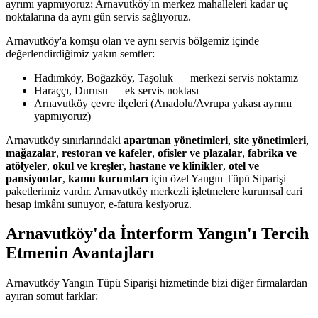
ayrımı yapmıyoruz; Arnavutköy'ın merkez mahalleleri kadar uç
noktalarına da aynı gün servis sağlıyoruz.
Arnavutköy'a komşu olan ve aynı servis bölgemiz içinde
değerlendirdiğimiz yakın semtler:
Hadımköy, Boğazköy, Taşoluk — merkezi servis noktamız
Haraççı, Durusu — ek servis noktası
Arnavutköy çevre ilçeleri (Anadolu/Avrupa yakası ayrımı
yapmıyoruz)
Arnavutköy sınırlarındaki
apartman yönetimleri
,
site yönetimleri
,
mağazalar
,
restoran ve kafeler
,
ofisler ve plazalar
,
fabrika ve
atölyeler
,
okul ve kreşler
,
hastane ve klinikler
,
otel ve
pansiyonlar
,
kamu kurumları
için özel Yangın Tüpü Siparişi
paketlerimiz vardır. Arnavutköy merkezli işletmelere kurumsal cari
hesap imkânı sunuyor, e-fatura kesiyoruz.
Arnavutköy'da İnterform Yangın'ı Tercih
Etmenin Avantajları
Arnavutköy Yangın Tüpü Siparişi hizmetinde bizi diğer firmalardan
ayıran somut farklar: