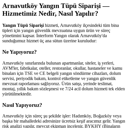
Arnavutköy Yangın Tüpü Siparişi —
Hizmetimiz Nedir, Nasıl Yapılır?
Yangın Tüpü Siparişi
hizmeti, Arnavutköy ilçesindeki tüm bina
tipleri için yangın güvenlik mevzuatına uygun ürün ve süreç
yönetimini kapsar. İnterform Yangın olarak Arnavutköy'da
sunduğumuz hizmet üç ana sütun üzerine kuruludur:
Ne Yapıyoruz?
Arnavutköy sınırlarında bulunan apartmanlar, siteler, iş yerleri,
AVM'ler, fabrikalar, oteller, restoranlar, okullar, hastaneler ve kamu
binaları için TSE ve CE belgeli yangın söndürme cihazları, dolum
servisi, periyodik bakım, kontrol etiketleme ve yangın güvenlik
mevzuat raporlaması sağlıyoruz. Ürün satışı, yerinde teslimat,
montaj, yıllık bakım sözleşmesi ve 7/24 acil dolum hizmeti tek elden
yürütülmektedir.
Nasıl Yapıyoruz?
Arnavutköy için süreç şu şekilde işler: Hadımköy, Boğazköy veya
başka bir mahalledeki adresinize ücretsiz keşif aracımız gelir. Yangın
risk analizi yapılır, mevcut ekipman incelenir, BYKHY (Binaların