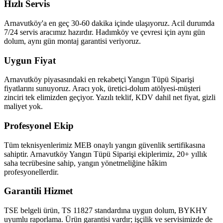
Hızlı Servis
Arnavutköy'a en geç 30-60 dakika içinde ulaşıyoruz. Acil durumda
7/24 servis aracımız hazırdır. Hadımköy ve çevresi için aynı gün
dolum, aynı gün montaj garantisi veriyoruz.
Uygun Fiyat
Arnavutköy piyasasındaki en rekabetçi Yangın Tüpü Siparişi
fiyatlarını sunuyoruz. Aracı yok, üretici-dolum atölyesi-müşteri
zinciri tek elimizden geçiyor. Yazılı teklif, KDV dahil net fiyat, gizli
maliyet yok.
Profesyonel Ekip
Tüm teknisyenlerimiz MEB onaylı yangın güvenlik sertifikasına
sahiptir. Arnavutköy Yangın Tüpü Siparişi ekiplerimiz, 20+ yıllık
saha tecrübesine sahip, yangın yönetmeliğine hâkim
profesyonellerdir.
Garantili Hizmet
TSE belgeli ürün, TS 11827 standardına uygun dolum, BYKHY
uyumlu raporlama. Ürün garantisi vardır; işçilik ve servisimizde de