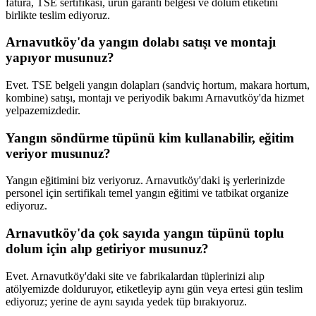
fatura, TSE sertifikası, ürün garanti belgesi ve dolum etiketini
birlikte teslim ediyoruz.
Arnavutköy'da yangın dolabı satışı ve montajı
yapıyor musunuz?
Evet. TSE belgeli yangın dolapları (sandviç hortum, makara hortum,
kombine) satışı, montajı ve periyodik bakımı Arnavutköy'da hizmet
yelpazemizdedir.
Yangın söndürme tüpünü kim kullanabilir, eğitim
veriyor musunuz?
Yangın eğitimini biz veriyoruz. Arnavutköy'daki iş yerlerinizde
personel için sertifikalı temel yangın eğitimi ve tatbikat organize
ediyoruz.
Arnavutköy'da çok sayıda yangın tüpünü toplu
dolum için alıp getiriyor musunuz?
Evet. Arnavutköy'daki site ve fabrikalardan tüplerinizi alıp
atölyemizde dolduruyor, etiketleyip aynı gün veya ertesi gün teslim
ediyoruz; yerine de aynı sayıda yedek tüp bırakıyoruz.