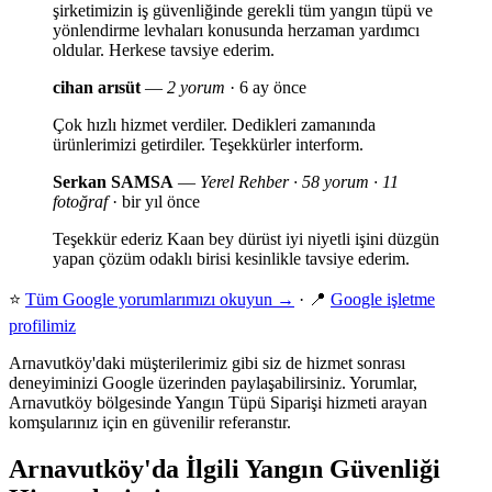
şirketimizin iş güvenliğinde gerekli tüm yangın tüpü ve
yönlendirme levhaları konusunda herzaman yardımcı
oldular. Herkese tavsiye ederim.
cihan arısüt
—
2 yorum
· 6 ay önce
Çok hızlı hizmet verdiler. Dedikleri zamanında
ürünlerimizi getirdiler. Teşekkürler interform.
Serkan SAMSA
—
Yerel Rehber · 58 yorum · 11
fotoğraf
· bir yıl önce
Teşekkür ederiz Kaan bey dürüst iyi niyetli işini düzgün
yapan çözüm odaklı birisi kesinlikle tavsiye ederim.
⭐
Tüm Google yorumlarımızı okuyun →
· 📍
Google işletme
profilimiz
Arnavutköy'daki müşterilerimiz gibi siz de hizmet sonrası
deneyiminizi Google üzerinden paylaşabilirsiniz. Yorumlar,
Arnavutköy bölgesinde Yangın Tüpü Siparişi hizmeti arayan
komşularınız için en güvenilir referanstır.
Arnavutköy'da İlgili Yangın Güvenliği