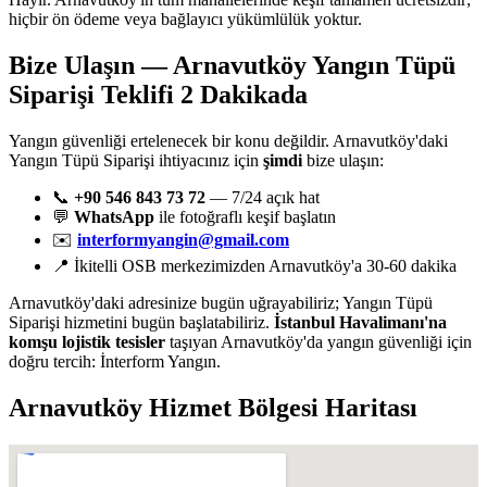
hiçbir ön ödeme veya bağlayıcı yükümlülük yoktur.
Bize Ulaşın — Arnavutköy Yangın Tüpü
Siparişi Teklifi 2 Dakikada
Yangın güvenliği ertelenecek bir konu değildir. Arnavutköy'daki
Yangın Tüpü Siparişi ihtiyacınız için
şimdi
bize ulaşın:
📞
+90 546 843 73 72
— 7/24 açık hat
💬
WhatsApp
ile fotoğraflı keşif başlatın
✉️
interformyangin@gmail.com
📍 İkitelli OSB merkezimizden Arnavutköy'a 30-60 dakika
Arnavutköy'daki adresinize bugün uğrayabiliriz; Yangın Tüpü
Siparişi hizmetini bugün başlatabiliriz.
İstanbul Havalimanı'na
komşu lojistik tesisler
taşıyan Arnavutköy'da yangın güvenliği için
doğru tercih: İnterform Yangın.
Arnavutköy
Hizmet Bölgesi Haritası