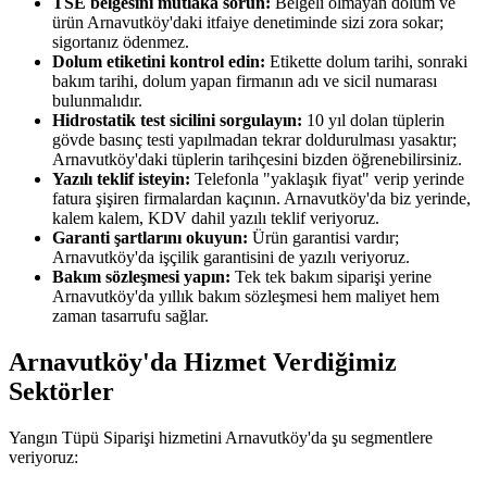
TSE belgesini mutlaka sorun:
Belgeli olmayan dolum ve
ürün Arnavutköy'daki itfaiye denetiminde sizi zora sokar;
sigortanız ödenmez.
Dolum etiketini kontrol edin:
Etikette dolum tarihi, sonraki
bakım tarihi, dolum yapan firmanın adı ve sicil numarası
bulunmalıdır.
Hidrostatik test sicilini sorgulayın:
10 yıl dolan tüplerin
gövde basınç testi yapılmadan tekrar doldurulması yasaktır;
Arnavutköy'daki tüplerin tarihçesini bizden öğrenebilirsiniz.
Yazılı teklif isteyin:
Telefonla "yaklaşık fiyat" verip yerinde
fatura şişiren firmalardan kaçının. Arnavutköy'da biz yerinde,
kalem kalem, KDV dahil yazılı teklif veriyoruz.
Garanti şartlarını okuyun:
Ürün garantisi vardır;
Arnavutköy'da işçilik garantisini de yazılı veriyoruz.
Bakım sözleşmesi yapın:
Tek tek bakım siparişi yerine
Arnavutköy'da yıllık bakım sözleşmesi hem maliyet hem
zaman tasarrufu sağlar.
Arnavutköy'da Hizmet Verdiğimiz
Sektörler
Yangın Tüpü Siparişi hizmetini Arnavutköy'da şu segmentlere
veriyoruz: