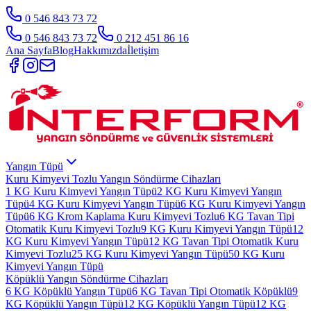
0 546 843 73 72
0 546 843 73 72
0 212 451 86 16
Ana Sayfa
Blog
Hakkımızda
İletişim
Yangın Tüpü
Kuru Kimyevi Tozlu Yangın Söndürme Cihazları
1 KG Kuru Kimyevi Yangın Tüpü
2 KG Kuru Kimyevi Yangın
Tüpü
4 KG Kuru Kimyevi Yangın Tüpü
6 KG Kuru Kimyevi Yangın
Tüpü
6 KG Krom Kaplama Kuru Kimyevi Tozlu
6 KG Tavan Tipi
Otomatik Kuru Kimyevi Tozlu
9 KG Kuru Kimyevi Yangın Tüpü
12
KG Kuru Kimyevi Yangın Tüpü
12 KG Tavan Tipi Otomatik Kuru
Kimyevi Tozlu
25 KG Kuru Kimyevi Yangın Tüpü
50 KG Kuru
Kimyevi Yangın Tüpü
Köpüklü Yangın Söndürme Cihazları
6 KG Köpüklü Yangın Tüpü
6 KG Tavan Tipi Otomatik Köpüklü
9
KG Köpüklü Yangın Tüpü
12 KG Köpüklü Yangın Tüpü
12 KG