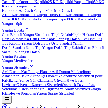
Tavan Tipi Otomatik Köpüklü
25 KG Köpüklü Yangın Tüpü
50 KG
Köpüklü Yangın Tüpü
Karbondioksit Gazlı Yangın Söndürme Cihazları
2 KG Karbondioksitli Yangın Tüpü
5 KG Karbondioksitli Yangın
Tüpü
10 KG Karbondioksitli Yangın Tüpü
30 KG Karbondioksitli
Yangın Tüpü
Yangın Dolabı
Cam Bölmeli Yangın Söndürme Tüpü Dolabı
Köpük Hidrant Dolabı
Cam Bölmeli
Sıva Üstü Cam Kabinli Yangın Dolabı
Sıva Üstü Dik
Tüp Kabinli Yangın Dolabı
Sıva Üstü Standart Yangın
Dolabı
Standart Sahra Tipi Yangın Dolabı
Tüp Kabinli Cam Bölmeli
Sahra Tipi Yangın Dolabı
Yangın Kapıları
Yangın Merdivenleri
Yangın Sistemleri
Acil Durum Kat Tahliye Planları
Acil Durum Yönlendirme
Armatürleri
Elektrik Pano İçi Otomatik Söndürme Sistemleri
Epoksi
Fabrika İçi Yol ve Yön Çizgileri
İş Güvenliği ve Uyarı
Levhaları
Güvenlik Kamerası Sistemleri
Otomatik Davlumbaz
Söndürme Sistemleri
Yangın Algılama ve Alarm Sistemleri
Yangın
Hidrofor ve Pompaları
Yangın Spring Sistemleri