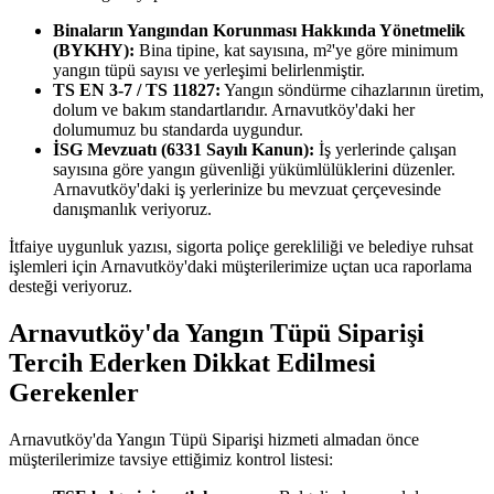
Binaların Yangından Korunması Hakkında Yönetmelik
(BYKHY):
Bina tipine, kat sayısına, m²'ye göre minimum
yangın tüpü sayısı ve yerleşimi belirlenmiştir.
TS EN 3-7 / TS 11827:
Yangın söndürme cihazlarının üretim,
dolum ve bakım standartlarıdır. Arnavutköy'daki her
dolumumuz bu standarda uygundur.
İSG Mevzuatı (6331 Sayılı Kanun):
İş yerlerinde çalışan
sayısına göre yangın güvenliği yükümlülüklerini düzenler.
Arnavutköy'daki iş yerlerinize bu mevzuat çerçevesinde
danışmanlık veriyoruz.
İtfaiye uygunluk yazısı, sigorta poliçe gerekliliği ve belediye ruhsat
işlemleri için Arnavutköy'daki müşterilerimize uçtan uca raporlama
desteği veriyoruz.
Arnavutköy'da Yangın Tüpü Siparişi
Tercih Ederken Dikkat Edilmesi
Gerekenler
Arnavutköy'da Yangın Tüpü Siparişi hizmeti almadan önce
müşterilerimize tavsiye ettiğimiz kontrol listesi: