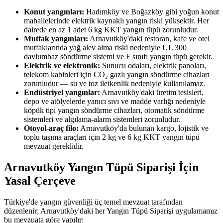
Konut yangınları:
Hadımköy ve Boğazköy gibi yoğun konut
mahallelerinde elektrik kaynaklı yangın riski yüksektir. Her
dairede en az 1 adet 6 kg KKT yangın tüpü zorunludur.
Mutfak yangınları:
Arnavutköy'daki restoran, kafe ve otel
mutfaklarında yağ alev alma riski nedeniyle UL 300
davlumbaz söndürme sistemi ve F sınıfı yangın tüpü gerekir.
Elektrik ve elektronik:
Sunucu odaları, elektrik panoları,
telekom kabinleri için CO₂ gazlı yangın söndürme cihazları
zorunludur — su ve toz iletkenlik nedeniyle kullanılamaz.
Endüstriyel yangınlar:
Arnavutköy'daki üretim tesisleri,
depo ve atölyelerde yanıcı sıvı ve madde varlığı nedeniyle
köpük tipi yangın söndürme cihazları, otomatik söndürme
sistemleri ve algılama-alarm sistemleri zorunludur.
Otoyol-araç filo:
Arnavutköy'da bulunan kargo, lojistik ve
toplu taşıma araçları için 2 kg ve 6 kg KKT yangın tüpü
mevzuat gereklidir.
Arnavutköy Yangın Tüpü Siparişi İçin
Yasal Çerçeve
Türkiye'de yangın güvenliği üç temel mevzuat tarafından
düzenlenir; Arnavutköy'daki her Yangın Tüpü Siparişi uygulamamız
bu mevzuata göre yapılır: