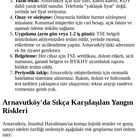
Yazılı teklif:
Arnavutköy için size özel, kalem kalem, KDV
dahil yazılı teklif sunulur. Telefonla "yaklaşık fiyat" değil,
yerinde net fiyat veriyoruz.
Onay ve sözleşme:
Onayınızla birlikte hizmet sözleşmesi
imzalanır. Kurumsal müşteriler için cari hesap, açık fatura ve
aşamalı ödeme imkânı sağlanır.
Uygulama (aynı gün veya 1-2 iş günü):
TSE belgeli
ürün/dolum atölyemizden teslim edilir, yerinde montaj,
etiketleme ve sicillendirme yapılır. Arnavutköy'daki adresinize
ek bir ziyaret gerekmez.
Belgeleme:
Her cihaz için TSE sertifikası, dolum etiketi, sicil
numarası, garanti belgesi ve BYKHY uyumluluk raporu
birlikte teslim edilir.
Periyodik takip:
Arnavutköy müşterilerimiz için otomatik
hatırlatma sistemine alınırsınız. Bakım, dolum ve hidrostatik
test tarihleri yaklaşınca size ulaşıyoruz; tekrar arayıp randevu
vermenize gerek yok.
Arnavutköy'da Sıkça Karşılaşılan Yangın
Riskleri
Arnavutköy, İstanbul Havalimanı'na komşu lojistik tesisler ve geniş
sanayi siteleri özelliği nedeniyle aşağıdaki risk gruplarına özel önlem
ister: