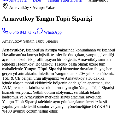
Ana Sayfa
Blog
Yangın Tüpü Siparişi
Arnavutköy
Arnavutköy
•
Avrupa
Yakası
Arnavutköy Yangın Tüpü Siparişi
0 546 843 73 72
WhatsApp
Arnavutköy Yangın Tüpü Siparişi
Arnavutköy
, İstanbul'un Avrupa yakasında konumlanan ve İstanbul
Havalimanı'na komşu lojistik tesisler ile öne çıkan, yangın güvenliği
açısından özel risk profili taşıyan bir bölgedir. Arnavutköy sınırları
içindeki Hadımköy, Boğazköy, Taşoluk başta olmak üzere tüm
mahallelerde
Yangın Tüpü Siparişi
hizmetine duyulan ihtiyaç her
geçen yıl artmaktadır. İnterform Yangın olarak 20+ yıllık tecrübemiz,
TSE & CE belgeli ürün altyapımız ve Arnavutköy'a 30 dakika
içinde ulaşan mobil ekibimizle bölgenin önde gelen apartman, site,
AVM, restoran, fabrika ve okullarına aynı gün Yangın Tüpü Siparişi
hizmeti veriyoruz. Yetkili dolum atölyemiz, sertifikalı teknik
kadromuz ve Arnavutköy merkezli servis aracımız sayesinde,
Yangın Tüpü Siparişi talebiniz aynı gün karşılanır; ücretsiz keşif
yapılır, yerinde teklif sunulur ve yangın yönetmeliğine (BYKHY)
%100 uyumlu çözüm teslim edilir.