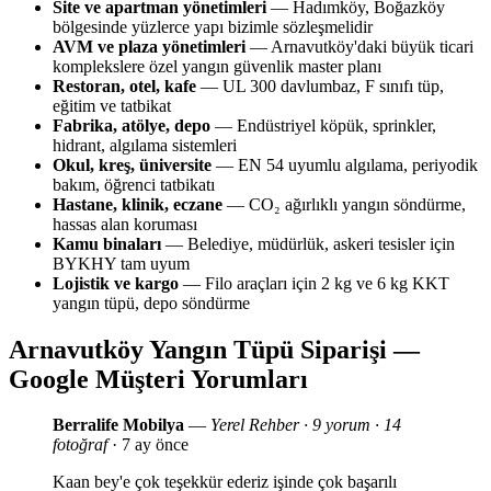
Site ve apartman yönetimleri
— Hadımköy, Boğazköy
bölgesinde yüzlerce yapı bizimle sözleşmelidir
AVM ve plaza yönetimleri
— Arnavutköy'daki büyük ticari
komplekslere özel yangın güvenlik master planı
Restoran, otel, kafe
— UL 300 davlumbaz, F sınıfı tüp,
eğitim ve tatbikat
Fabrika, atölye, depo
— Endüstriyel köpük, sprinkler,
hidrant, algılama sistemleri
Okul, kreş, üniversite
— EN 54 uyumlu algılama, periyodik
bakım, öğrenci tatbikatı
Hastane, klinik, eczane
— CO₂ ağırlıklı yangın söndürme,
hassas alan koruması
Kamu binaları
— Belediye, müdürlük, askeri tesisler için
BYKHY tam uyum
Lojistik ve kargo
— Filo araçları için 2 kg ve 6 kg KKT
yangın tüpü, depo söndürme
Arnavutköy Yangın Tüpü Siparişi —
Google Müşteri Yorumları
Berralife Mobilya
—
Yerel Rehber · 9 yorum · 14
fotoğraf
· 7 ay önce
Kaan bey'e çok teşekkür ederiz işinde çok başarılı