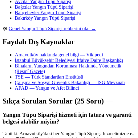
Avcılar Yangın Tüpü Siparişi
Bağcılar Yangın Tüpü Siparişi
Bahçelievler Yangın Tüpü Siparişi
Bakırköy Yangın Tüpü Siparişi
📖
Genel Yangın Tüpü Siparişi rehberini oku →
Faydalı Dış Kaynaklar
Arnavutköy hakkında genel bilgi — Vikipedi
İstanbul Büyükşehir Belediyesi İtfaiye Daire Başkanlığı
Binaların Yangından Korunması Hakkında Yönetmelik
(Resmî Gazete)
TSE — Türk Standartları Enstitüsü
Çalışma ve Sosyal Güvenlik Bakanlığı — İSG Mevzuatı
AFAD — Yangın ve Afet Bilinci
Sıkça Sorulan Sorular (25 Soru) —
Yangın Tüpü Siparişi hizmeti için fatura ve garanti
belgesi alabilir miyim?
Tabii ki. Arnavutköy'daki her Yangın Tüpü Siparişi hizmetimizde e-