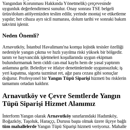
Yangından Korunması Hakkında Yönetmelik) çerçevesinde
uygunluk değerlendirmesi sunulur. Onay sonrası TSE belgeli
ürün/dolum atölyemizden teslim edilir, yerinde montaj ve etiketleme
yapılır; her cihaza ayrı sicil numarası, dolum tarihi ve sonraki bakım
takvimi işlenir.
Neden Önemli?
Arnavutköy, İstanbul Havalimanı'na komşu lojistik tesisler özelliği
nedeniyle yangın çıkma ve hızlı yayılma riski yüksek bir bölgedir.
tarım ve hayvancılık işletmeleri koşullarında uygun ekipman
bulundurmamak hem ciddi can-mal kaybı hem de yasal yaptırım
anlamına gelir. Belediye ve itfaiye denetimlerinde uygunsuzluk; iş
yeri kapatma, sigorta tazminat ret, ağır para cezası gibi sonuçlar
doğurur. Profesyonel bir
Yangın Tüpü Siparişi
hizmeti bu risklerin
tamamını ortadan kaldırır.
Arnavutköy ve Çevre Semtlerde Yangın
Tüpü Siparişi Hizmet Alanımız
İnterform Yangın olarak
Arnavutköy
sınırlarındaki Hadımköy,
Boğazköy, Taşoluk, Haraççı, Durusu başta olmak üzere ilçeye bağlı
tüm mahallelerde
Yangın Tüpü Siparişi hizmeti veriyoruz. Mahalle