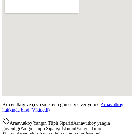
Arnavutköy
ve çevresine aynı gün servis veriyoruz.
Arnavutköy
hakkında bilgi (Vikipedi)
Arnavutköy Yangın Tüpü Siparişi
Arnavutköy yangın
güvenliği
Yangın Tüpü Siparişi İstanbul
Yangın Tüpü
Siparişi
Arnavutköy
Arnavutköy yangın tüpü
İstanbul