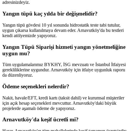
adresinizdeyiz.
Yangın tüpü kaç yılda bir değişmelidir?
Yangın tüpü gövdesi 10 yıl sonunda hidrostatik teste tabi tutulur,
uygun çıkarsa kullanılmaya devam eder. Arnavutköy'da bu testleri
kendi atölyemizde yapıyoruz.
Yangın Tüpü Siparişi hizmeti yangın yönetmeliğine
uygun mu?
Tüm uygulamalarımız BYKHY, İSG mevzuatı ve İstanbul İtfaiyesi
gerekliliklerine uygundur. Arnavutköy için itfaiye uygunluk raporu
da düzenliyoruz.
Ödeme seçenekleri nelerdir?
Nakit, havale/EFT, kredi kartı (taksit dahil) ve kurumsal müşteriler
için açık hesap seçenekleri mevcuttur. Arnavutköy'daki büyük
projelerde aşamalı ödeme de yapıyoruz.
Arnavutköy'da keşif ücretli mi?
Hayır. Arnavutköy'ın tüm mahallelerinde keşif tamamen ücretsizdir;