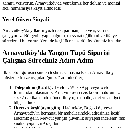
garanti veriyoruz. Arnavutköy'da yaptığımız her dolum ve montaj
sicil numarasıyla kayıt altındadır.
Yerel Güven Sinyali
Arnavutköy'da yıllardır yüzlerce apartman, site ve iş yeri ile
çalışıyoruz. Bölgenin yapı stoğunu, mevzuat eğilimini ve itfaiye
süreçlerini biliyoruz. Yerinde keşif ücretsiz, dönüş süremiz hızlıdır.
Arnavutköy'da Yangın Tüpü Siparişi
Çalışma Sürecimiz Adım Adım
İlk telefon görüşmesinden teslim aşamasına kadar Arnavutköy
müşterilerimize uyguladığımız 7 adımlı süreç:
Talep alımı (0-2 dk):
Telefon, WhatsApp veya web
formundan ulaşırsınız. Arnavutköy servis koordinatörümüz
size 2 dakika içinde döner; ihtiyaç, mahalle, adet ve aciliyet
bilgisi alınır.
Ücretsiz keşif (aynı gün):
Hadımköy, Boğazköy veya
Arnavutköy'ın herhangi bir mahallesindeki adresinize keşif
aracımız gelir. Mevcut yangın güvenlik altyapısı incelenir, risk
analizi yapılır, m² ölçülür.