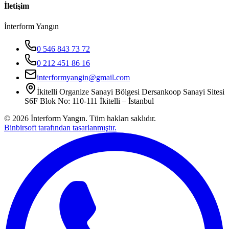
İletişim
İnterform Yangın
0 546 843 73 72
0 212 451 86 16
interformyangin@gmail.com
İkitelli Organize Sanayi Bölgesi Dersankoop Sanayi Sitesi
S6F Blok No: 110-111 İkitelli – İstanbul
©
2026
İnterform Yangın. Tüm hakları saklıdır.
Binbirsoft tarafından tasarlanmıştır.