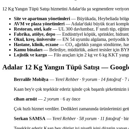
12 Kg Yangın Tüpü Satışı hizmetini Adalar'da şu segmentlere veriyor
Site ve apartman yönetimleri
— Büyükada, Heybeliada bölgesi
AVM ve plaza yönetimleri
— Adalar'daki büyük ticari komplek
Restoran, otel, kafe
— UL 300 davlumbaz, F sınıfı tüp, eğitim 
Fabrika, atölye, depo
— Endüstriyel köpük, sprinkler, hidrant,
Okul, kreş, üniversite
— EN 54 uyumlu algılama, periyodik bak
Hastane, klinik, eczane
— CO₂ ağırlıklı yangın söndürme, has
Kamu binaları
— Belediye, müdürlük, askeri tesisler için 
Lojistik ve kargo
— Filo araçları için 2 kg ve 6 kg KKT yang
Adalar 12 Kg Yangın Tüpü Satışı — Googl
Berralife Mobilya
—
Yerel Rehber · 9 yorum · 14 fotoğraf
· 7 
Kaan bey'e çok teşekkür ederiz işinde çok başarılı şirketimizi
cihan arısüt
—
2 yorum
· 6 ay önce
Çok hızlı hizmet verdiler. Dedikleri zamanında ürünlerimizi geti
Serkan SAMSA
—
Yerel Rehber · 58 yorum · 11 fotoğraf
· bir
Teşekkür ederiz Kaan bey dürüst iyi niyetli işini düzgün yapan ç