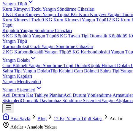
Yangın Tüpü
Kuru Kimyevi Tozlu Yangın Söndürme Cihazları
1 KG Kuru Kimyevi Yangın Tüpü
2 KG Kuru Kimyevi Yangın Tüpü
Kuru Kimyevi Tozlu
9 KG Kuru Kimyevi Yangın Tüpü
12 KG Kuru 
Tüpü
Köpüklü Yangın Söndürme Cihazları
6 KG Köpüklü Yangın Tüpü
6 KG Tavan Tipi Otomatik Köpüklü
9 K
Yangın Tüpü
Karbondioksit Gazlı Yangın Söndürme Cihazları
2 KG Karbondioksitli Yangın Tüpü
5 KG Karbondioksitli Yangın Tü
Yangın Dolabı
Cam Bölmeli Yangın Söndürme Tüpü Dolabı
Köpük Hidrant Dolabı 
Sahra Tipi Yangın Dolabı
Tüp Kabinli Cam Bölmeli Sahra Tipi Yangı
Yangın Kapıları
Yangın Merdivenleri
Yangın Sistemleri
Acil Durum Kat Tahliye Planları
Acil Durum Yönlendirme Armatürler
Sistemleri
Otomatik Davlumbaz Söndürme Sistemleri
Yangın Algılama 
Ana Sayfa
Blog
12 Kg Yangın Tüpü Satışı
Adalar
Adalar
•
Anadolu
Yakası