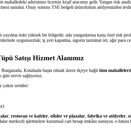
ir mahalledeki adresinize ücretsiz keşif aracımız gelir. Yangın risk an
 sunulur. Onay sonrası TSE belgeli ürün/dolum atölyemizden teslim edi
ı yayılma riski yüksek bir bölgedir. ada yangınlarına karşı özel risk 
mlerinde uygunsuzluk; iş yeri kapatma, sigorta tazminat ret, ağır para c
Tüpü Satışı Hizmet Alanımız
 Burgazada, Kınalıada başta olmak üzere ilçeye bağlı
tüm mahalleler
 gün servis sağlıyoruz.
z yakın semtler:
uz)
alar
,
restoran ve kafeler
,
ofisler ve plazalar
,
fabrika ve atölyeler
,
o
alar merkezli işletmelere kurumsal cari hesap imkânı sunuyor, e-fatura 