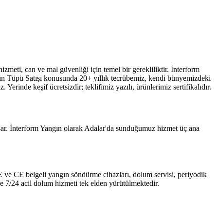
izmeti, can ve mal güvenliği için temel bir gerekliliktir. İnterform
gın Tüpü Satışı konusunda 20+ yıllık tecrübemiz, kendi bünyemizdeki
erinde keşif ücretsizdir; teklifimiz yazılı, ürünlerimiz sertifikalıdır.
psar. İnterform Yangın olarak Adalar'da sunduğumuz hizmet üç ana
 TSE ve CE belgeli yangın söndürme cihazları, dolum servisi, periyodik
e 7/24 acil dolum hizmeti tek elden yürütülmektedir.