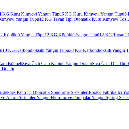
4 KG Kuru Kimyevi Yangın Tüpü
6 KG Kuru Kimyevi Yangın Tüpü
6 
Kimyevi Yangın Tüpü
12 KG Tavan Tipi Otomatik Kuru Kimyevi Tozl
G Köpüklü Yangın Tüpü
12 KG Köpüklü Yangın Tüpü
12 KG Tavan Ti
pü
10 KG Karbondioksitli Yangın Tüpü
30 KG Karbondioksitli Yangın 
Cam Bölmeli
Sıva Üstü Cam Kabinli Yangın Dolabı
Sıva Üstü Dik Tüp 
n Dolabı
i
Elektrik Pano İçi Otomatik Söndürme Sistemleri
Epoksi Fabrika İçi Yo
ve Alarm Sistemleri
Yangın Hidrofor ve Pompaları
Yangın Spring Siste