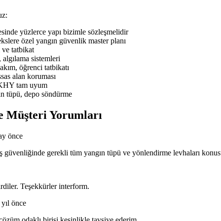
uz:
nde yüzlerce yapı bizimle sözleşmelidir
slere özel yangın güvenlik master planı
ve tatbikat
 algılama sistemleri
ım, öğrenci tatbikatı
sas alan koruması
BYKHY tam uyum
ın tüpü, depo söndürme
e Müşteri Yorumları
ay önce
n iş güvenliğinde gerekli tüm yangın tüpü ve yönlendirme levhaları kon
rdiler. Teşekkürler interform.
 yıl önce
özüm odaklı birisi kesinlikle tavsiye ederim.