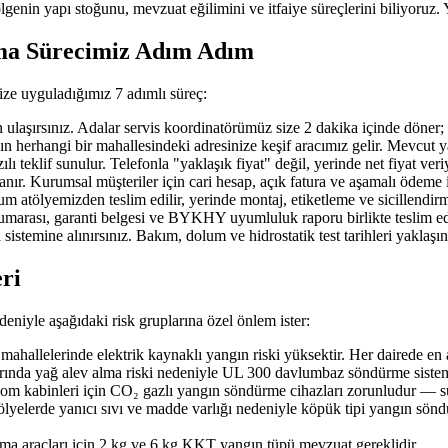
ölgenin yapı stoğunu, mevzuat eğilimini ve itfaiye süreçlerini biliyoruz. 
şma Sürecimiz Adım Adım
ize uyguladığımız 7 adımlı süreç:
ırsınız. Adalar servis koordinatörümüz size 2 dakika içinde döner; ihtiy
erhangi bir mahallesindeki adresinize keşif aracımız gelir. Mevcut yangı
 teklif sunulur. Telefonla "yaklaşık fiyat" değil, yerinde net fiyat veri
nır. Kurumsal müşteriler için cari hesap, açık fatura ve aşamalı ödeme 
 atölyemizden teslim edilir, yerinde montaj, etiketleme ve sicillendirme
 numarası, garanti belgesi ve BYKHY uyumluluk raporu birlikte teslim edi
 sistemine alınırsınız. Bakım, dolum ve hidrostatik test tarihleri yaklaş
eri
deniyle aşağıdaki risk gruplarına özel önlem ister:
hallelerinde elektrik kaynaklı yangın riski yüksektir. Her dairede en
arında yağ alev alma riski nedeniyle UL 300 davlumbaz söndürme sistemi
ekom kabinleri için CO₂ gazlı yangın söndürme cihazları zorunludur — su
tölyelerde yanıcı sıvı ve madde varlığı nedeniyle köpük tipi yangın sön
şıma araçları için 2 kg ve 6 kg KKT yangın tüpü mevzuat gereklidir.