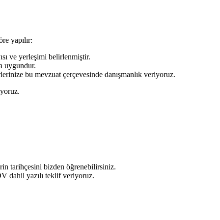
re yapılır:
ı ve yerleşimi belirlenmiştir.
da uygundur.
erlerinize bu mevzuat çerçevesinde danışmanlık veriyoruz.
iyoruz.
in tarihçesini bizden öğrenebilirsiniz.
 dahil yazılı teklif veriyoruz.