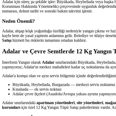
Adalar için süreç şu şekilde işler: Büyükada, Heybeliada veya başka b
Korunması Hakkında Yönetmelik) çerçevesinde uygunluk değerlendirmesi
numarası, dolum tarihi ve sonraki bakım takvimi işlenir.
Neden Önemli?
Adalar, ahşap köşk yoğunluğu özelliği nedeniyle yangın çıkma ve hızl
kaybı hem de yasal yaptırım anlamına gelir. Belediye ve itfaiye deneti
Satışı
hizmeti bu risklerin tamamını ortadan kaldırır.
Adalar ve Çevre Semtlerde 12 Kg Yangın 
İnterform Yangın olarak
Adalar
sınırlarındaki Büyükada, Heybeliada,
yapmıyoruz; Adalar'ın merkez mahalleleri kadar uç noktalarına da aynı
Adalar'a komşu olan ve aynı servis bölgemiz içinde değerlendirdiğimi
Büyükada, Heybeliada, Burgazada — merkezi servis noktamız
Kınalıada — ek servis noktası
Adalar çevre ilçeleri (Anadolu/Avrupa yakası ayrımı yapmıyor
Adalar sınırlarındaki
apartman yönetimleri
,
site yönetimleri
,
mağaz
kurumları
için özel 12 Kg Yangın Tüpü Satışı paketlerimiz vardır. Ad