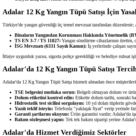
Adalar 12 Kg Yangın Tüpü Satışı İçin Yasa
Türkiye'de yangın güvenliği üç temel mevzuat tarafından düzenlenir;
Binaların Yangından Korunması Hakkında Yönetmelik (
TS EN 3-7 / TS 11827:
Yangın söndürme cihazlarının üretim, 
İSG Mevzuatı (6331 Sayılı Kanun):
İş yerlerinde çalışan say
İtfaiye uygunluk yazısı, sigorta poliçe gerekliliği ve belediye ruhsat i
Adalar'da 12 Kg Yangın Tüpü Satışı Terci
Adalar'da 12 Kg Yangın Tüpü Satışı hizmeti almadan önce müşterilerimi
TSE belgesini mutlaka sorun:
Belgeli olmayan dolum ve ürün 
Dolum etiketini kontrol edin:
Etikette dolum tarihi, sonraki b
Hidrostatik test sicilini sorgulayın:
10 yıl dolan tüplerin gövde
Yazılı teklif isteyin:
Telefonla "yaklaşık fiyat" verip yerinde fa
Garanti şartlarını okuyun:
Ürün garantisi vardır; Adalar'da işç
Bakım sözleşmesi yapın:
Tek tek bakım siparişi yerine Adalar
Adalar'da Hizmet Verdiğimiz Sektörler