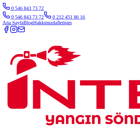
0 546 843 73 72
0 546 843 73 72
0 212 451 86 16
Ana Sayfa
Blog
Hakkımızda
İletişim