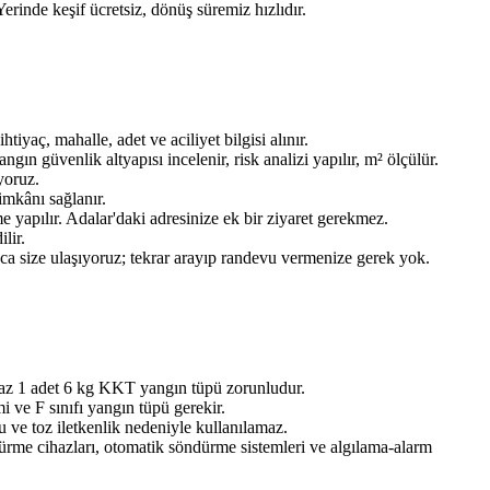
Yerinde keşif ücretsiz, dönüş süremiz hızlıdır.
aç, mahalle, adet ve aciliyet bilgisi alınır.
n güvenlik altyapısı incelenir, risk analizi yapılır, m² ölçülür.
yoruz.
imkânı sağlanır.
 yapılır. Adalar'daki adresinize ek bir ziyaret gerekmez.
lir.
ınca size ulaşıyoruz; tekrar arayıp randevu vermenize gerek yok.
 az 1 adet 6 kg KKT yangın tüpü zorunludur.
 ve F sınıfı yangın tüpü gerekir.
 ve toz iletkenlik nedeniyle kullanılamaz.
dürme cihazları, otomatik söndürme sistemleri ve algılama-alarm