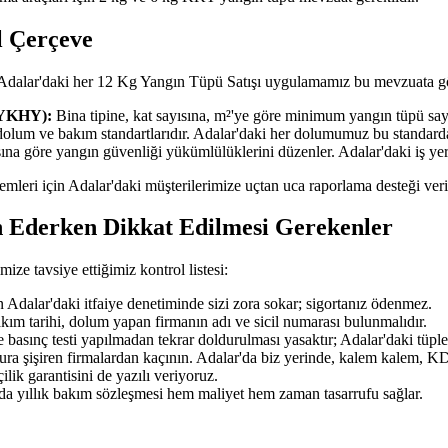
l Çerçeve
 Adalar'daki her 12 Kg Yangın Tüpü Satışı uygulamamız bu mevzuata gö
BYKHY):
Bina tipine, kat sayısına, m²'ye göre minimum yangın tüpü sayıs
dolum ve bakım standartlarıdır. Adalar'daki her dolumumuz bu standar
ısına göre yangın güvenliği yükümlülüklerini düzenler. Adalar'daki iş y
şlemleri için Adalar'daki müşterilerimize uçtan uca raporlama desteği ver
h Ederken Dikkat Edilmesi Gerekenler
ze tavsiye ettiğimiz kontrol listesi:
Adalar'daki itfaiye denetiminde sizi zora sokar; sigortanız ödenmez.
akım tarihi, dolum yapan firmanın adı ve sicil numarası bulunmalıdır.
 basınç testi yapılmadan tekrar doldurulması yasaktır; Adalar'daki tüpler
tura şişiren firmalardan kaçının. Adalar'da biz yerinde, kalem kalem, KDV
ilik garantisini de yazılı veriyoruz.
'da yıllık bakım sözleşmesi hem maliyet hem zaman tasarrufu sağlar.