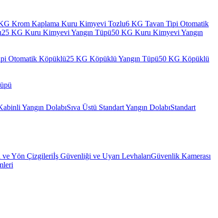
KG Krom Kaplama Kuru Kimyevi Tozlu
6 KG Tavan Tipi Otomatik
u
25 KG Kuru Kimyevi Yangın Tüpü
50 KG Kuru Kimyevi Yangın
pi Otomatik Köpüklü
25 KG Köpüklü Yangın Tüpü
50 KG Köpüklü
Tüpü
Kabinli Yangın Dolabı
Sıva Üstü Standart Yangın Dolabı
Standart
l ve Yön Çizgileri
İş Güvenliği ve Uyarı Levhaları
Güvenlik Kamerası
mleri