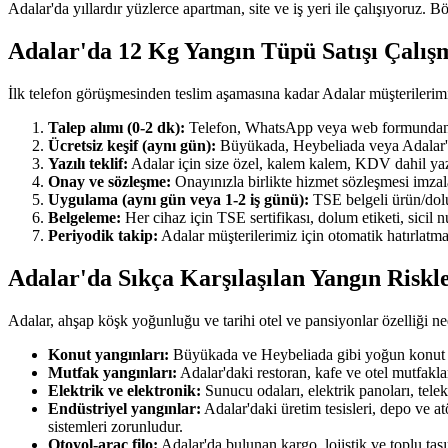
Adalar'da yıllardır yüzlerce apartman, site ve iş yeri ile çalışıyoruz. B
Adalar'da 12 Kg Yangın Tüpü Satışı Çalı
İlk telefon görüşmesinden teslim aşamasına kadar Adalar müşterilerim
Talep alımı (0-2 dk):
Telefon, WhatsApp veya web formundan ulaş
Ücretsiz keşif (aynı gün):
Büyükada, Heybeliada veya Adalar'ın h
Yazılı teklif:
Adalar için size özel, kalem kalem, KDV dahil yazılı
Onay ve sözleşme:
Onayınızla birlikte hizmet sözleşmesi imzala
Uygulama (aynı gün veya 1-2 iş günü):
TSE belgeli ürün/dolum
Belgeleme:
Her cihaz için TSE sertifikası, dolum etiketi, sicil
Periyodik takip:
Adalar müşterilerimiz için otomatik hatırlatma
Adalar'da Sıkça Karşılaşılan Yangın Riskl
Adalar, ahşap köşk yoğunluğu ve tarihi otel ve pansiyonlar özelliği ne
Konut yangınları:
Büyükada ve Heybeliada gibi yoğun konut ma
Mutfak yangınları:
Adalar'daki restoran, kafe ve otel mutfakl
Elektrik ve elektronik:
Sunucu odaları, elektrik panoları, tel
Endüstriyel yangınlar:
Adalar'daki üretim tesisleri, depo ve a
sistemleri zorunludur.
Otoyol-araç filo:
Adalar'da bulunan kargo, lojistik ve toplu ta