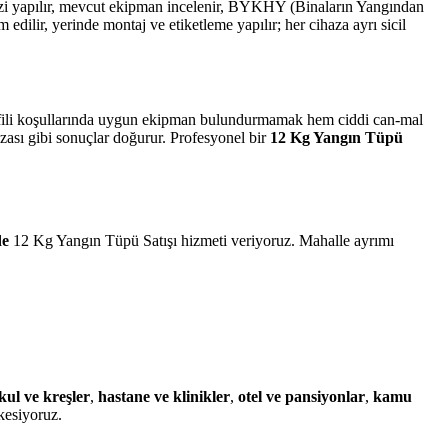
alizi yapılır, mevcut ekipman incelenir, BYKHY (Binaların Yangından
lir, yerinde montaj ve etiketleme yapılır; her cihaza ayrı sicil
profili koşullarında uygun ekipman bulundurmamak hem ciddi can-mal
ezası gibi sonuçlar doğurur. Profesyonel bir
12 Kg Yangın Tüpü
de
12 Kg Yangın Tüpü Satışı hizmeti veriyoruz. Mahalle ayrımı
kul ve kreşler
,
hastane ve klinikler
,
otel ve pansiyonlar
,
kamu
kesiyoruz.