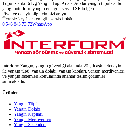
Tüpü İstanbul
6 Kg Yangın Tüpü
Adalar
Adalar yangın tüpü
İstanbul
yangın
interform yangın
aynı gün servis
TSE belgeli
Fiyat ve detaylı bilgi için bizi arayın
Ücretsiz keşif ve aynı gün servis imkânı.
0 546 843 73 72
WhatsApp
İnterform Yangın, yangın güvenliği alanında 20 yılı aşkın deneyimi
ile yangın tüpü, yangın dolabı, yangın kapıları, yangın merdivenleri
ve yangın sistemleri konularında anahtar teslim çözümler
sunmaktadır.
Ürünler
Yangın Tüpü
Yangın Dolabı
Yangın Kapıları
Yangın Merdivenleri
Yangın Sistemleri