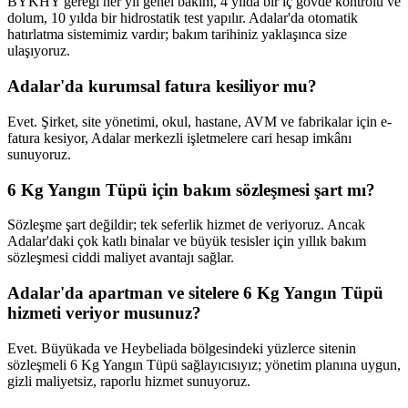
BYKHY gereği her yıl genel bakım, 4 yılda bir iç gövde kontrolü ve
dolum, 10 yılda bir hidrostatik test yapılır. Adalar'da otomatik
hatırlatma sistemimiz vardır; bakım tarihiniz yaklaşınca size
ulaşıyoruz.
Adalar'da kurumsal fatura kesiliyor mu?
Evet. Şirket, site yönetimi, okul, hastane, AVM ve fabrikalar için e-
fatura kesiyor, Adalar merkezli işletmelere cari hesap imkânı
sunuyoruz.
6 Kg Yangın Tüpü için bakım sözleşmesi şart mı?
Sözleşme şart değildir; tek seferlik hizmet de veriyoruz. Ancak
Adalar'daki çok katlı binalar ve büyük tesisler için yıllık bakım
sözleşmesi ciddi maliyet avantajı sağlar.
Adalar'da apartman ve sitelere 6 Kg Yangın Tüpü
hizmeti veriyor musunuz?
Evet. Büyükada ve Heybeliada bölgesindeki yüzlerce sitenin
sözleşmeli 6 Kg Yangın Tüpü sağlayıcısıyız; yönetim planına uygun,
gizli maliyetsiz, raporlu hizmet sunuyoruz.