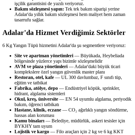
işçilik garantisini de yazılı veriyoruz.
Bakım sözleşmesi yapın:
Tek tek bakım siparişi yerine
Adalar'da yıllık bakım sözleşmesi hem maliyet hem zaman
tasarrufu sağlar.
Adalar'da Hizmet Verdiğimiz Sektörler
6 Kg Yangın Tüpü hizmetini Adalar'da şu segmentlere veriyoruz:
Site ve apartman yönetimleri
— Büyükada, Heybeliada
bölgesinde yüzlerce yapı bizimle sözleşmelidir
AVM ve plaza yönetimleri
— Adalar'daki büyük ticari
komplekslere özel yangın güvenlik master planı
Restoran, otel, kafe
— UL 300 davlumbaz, F sınıfı tüp,
eğitim ve tatbikat
Fabrika, atölye, depo
— Endüstriyel köpük, sprinkler,
hidrant, algılama sistemleri
Okul, kreş, üniversite
— EN 54 uyumlu algılama, periyodik
bakım, öğrenci tatbikatı
Hastane, klinik, eczane
— CO₂ ağırlıklı yangın söndürme,
hassas alan koruması
Kamu binaları
— Belediye, müdürlük, askeri tesisler için
BYKHY tam uyum
Lojistik ve kargo
— Filo araçları için 2 kg ve 6 kg KKT