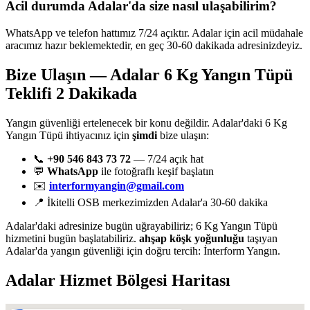
Acil durumda Adalar'da size nasıl ulaşabilirim?
WhatsApp ve telefon hattımız 7/24 açıktır. Adalar için acil müdahale
aracımız hazır beklemektedir, en geç 30-60 dakikada adresinizdeyiz.
Bize Ulaşın — Adalar 6 Kg Yangın Tüpü
Teklifi 2 Dakikada
Yangın güvenliği ertelenecek bir konu değildir. Adalar'daki 6 Kg
Yangın Tüpü ihtiyacınız için
şimdi
bize ulaşın:
📞
+90 546 843 73 72
— 7/24 açık hat
💬
WhatsApp
ile fotoğraflı keşif başlatın
✉️
interformyangin@gmail.com
📍 İkitelli OSB merkezimizden Adalar'a 30-60 dakika
Adalar'daki adresinize bugün uğrayabiliriz; 6 Kg Yangın Tüpü
hizmetini bugün başlatabiliriz.
ahşap köşk yoğunluğu
taşıyan
Adalar'da yangın güvenliği için doğru tercih: İnterform Yangın.
Adalar
Hizmet Bölgesi Haritası