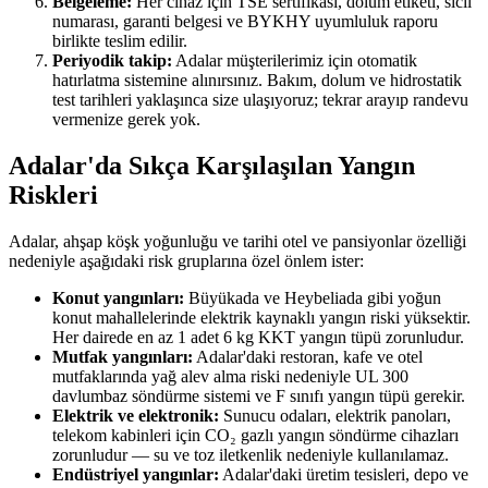
Belgeleme:
Her cihaz için TSE sertifikası, dolum etiketi, sicil
numarası, garanti belgesi ve BYKHY uyumluluk raporu
birlikte teslim edilir.
Periyodik takip:
Adalar müşterilerimiz için otomatik
hatırlatma sistemine alınırsınız. Bakım, dolum ve hidrostatik
test tarihleri yaklaşınca size ulaşıyoruz; tekrar arayıp randevu
vermenize gerek yok.
Adalar'da Sıkça Karşılaşılan Yangın
Riskleri
Adalar, ahşap köşk yoğunluğu ve tarihi otel ve pansiyonlar özelliği
nedeniyle aşağıdaki risk gruplarına özel önlem ister:
Konut yangınları:
Büyükada ve Heybeliada gibi yoğun
konut mahallelerinde elektrik kaynaklı yangın riski yüksektir.
Her dairede en az 1 adet 6 kg KKT yangın tüpü zorunludur.
Mutfak yangınları:
Adalar'daki restoran, kafe ve otel
mutfaklarında yağ alev alma riski nedeniyle UL 300
davlumbaz söndürme sistemi ve F sınıfı yangın tüpü gerekir.
Elektrik ve elektronik:
Sunucu odaları, elektrik panoları,
telekom kabinleri için CO₂ gazlı yangın söndürme cihazları
zorunludur — su ve toz iletkenlik nedeniyle kullanılamaz.
Endüstriyel yangınlar:
Adalar'daki üretim tesisleri, depo ve