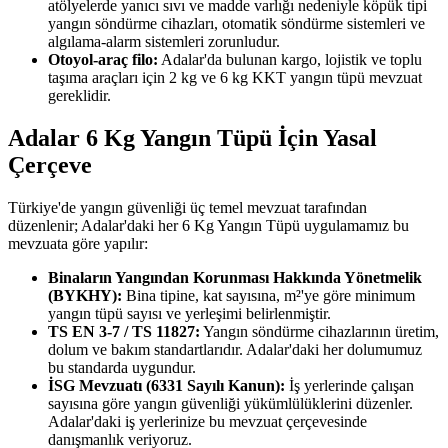
atölyelerde yanıcı sıvı ve madde varlığı nedeniyle köpük tipi
yangın söndürme cihazları, otomatik söndürme sistemleri ve
algılama-alarm sistemleri zorunludur.
Otoyol-araç filo:
Adalar'da bulunan kargo, lojistik ve toplu
taşıma araçları için 2 kg ve 6 kg KKT yangın tüpü mevzuat
gereklidir.
Adalar 6 Kg Yangın Tüpü İçin Yasal
Çerçeve
Türkiye'de yangın güvenliği üç temel mevzuat tarafından
düzenlenir; Adalar'daki her 6 Kg Yangın Tüpü uygulamamız bu
mevzuata göre yapılır:
Binaların Yangından Korunması Hakkında Yönetmelik
(BYKHY):
Bina tipine, kat sayısına, m²'ye göre minimum
yangın tüpü sayısı ve yerleşimi belirlenmiştir.
TS EN 3-7 / TS 11827:
Yangın söndürme cihazlarının üretim,
dolum ve bakım standartlarıdır. Adalar'daki her dolumumuz
bu standarda uygundur.
İSG Mevzuatı (6331 Sayılı Kanun):
İş yerlerinde çalışan
sayısına göre yangın güvenliği yükümlülüklerini düzenler.
Adalar'daki iş yerlerinize bu mevzuat çerçevesinde
danışmanlık veriyoruz.