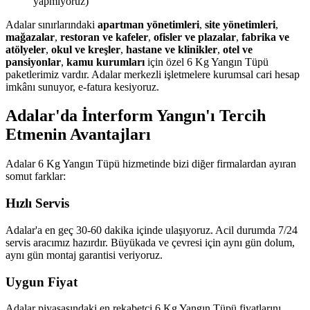
yapmıyoruz)
Adalar sınırlarındaki
apartman yönetimleri
,
site yönetimleri
,
mağazalar
,
restoran ve kafeler
,
ofisler ve plazalar
,
fabrika ve
atölyeler
,
okul ve kreşler
,
hastane ve klinikler
,
otel ve
pansiyonlar
,
kamu kurumları
için özel 6 Kg Yangın Tüpü
paketlerimiz vardır. Adalar merkezli işletmelere kurumsal cari hesap
imkânı sunuyor, e-fatura kesiyoruz.
Adalar'da İnterform Yangın'ı Tercih
Etmenin Avantajları
Adalar 6 Kg Yangın Tüpü hizmetinde bizi diğer firmalardan ayıran
somut farklar:
Hızlı Servis
Adalar'a en geç 30-60 dakika içinde ulaşıyoruz. Acil durumda 7/24
servis aracımız hazırdır. Büyükada ve çevresi için aynı gün dolum,
aynı gün montaj garantisi veriyoruz.
Uygun Fiyat
Adalar piyasasındaki en rekabetçi 6 Kg Yangın Tüpü fiyatlarını