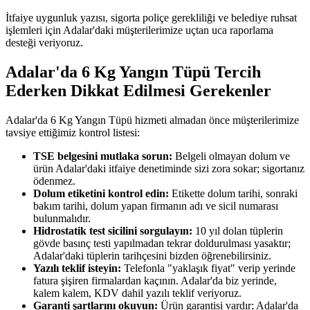
İtfaiye uygunluk yazısı, sigorta poliçe gerekliliği ve belediye ruhsat
işlemleri için Adalar'daki müşterilerimize uçtan uca raporlama
desteği veriyoruz.
Adalar'da 6 Kg Yangın Tüpü Tercih
Ederken Dikkat Edilmesi Gerekenler
Adalar'da 6 Kg Yangın Tüpü hizmeti almadan önce müşterilerimize
tavsiye ettiğimiz kontrol listesi:
TSE belgesini mutlaka sorun:
Belgeli olmayan dolum ve
ürün Adalar'daki itfaiye denetiminde sizi zora sokar; sigortanız
ödenmez.
Dolum etiketini kontrol edin:
Etikette dolum tarihi, sonraki
bakım tarihi, dolum yapan firmanın adı ve sicil numarası
bulunmalıdır.
Hidrostatik test sicilini sorgulayın:
10 yıl dolan tüplerin
gövde basınç testi yapılmadan tekrar doldurulması yasaktır;
Adalar'daki tüplerin tarihçesini bizden öğrenebilirsiniz.
Yazılı teklif isteyin:
Telefonla "yaklaşık fiyat" verip yerinde
fatura şişiren firmalardan kaçının. Adalar'da biz yerinde,
kalem kalem, KDV dahil yazılı teklif veriyoruz.
Garanti şartlarını okuyun:
Ürün garantisi vardır; Adalar'da