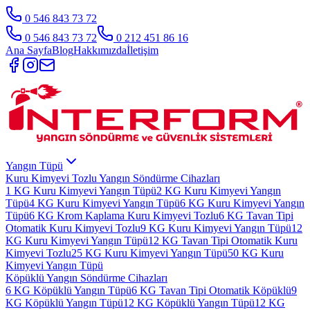
0 546 843 73 72
0 546 843 73 72
0 212 451 86 16
Ana Sayfa
Blog
Hakkımızda
İletişim
Yangın Tüpü
Kuru Kimyevi Tozlu Yangın Söndürme Cihazları
1 KG Kuru Kimyevi Yangın Tüpü
2 KG Kuru Kimyevi Yangın
Tüpü
4 KG Kuru Kimyevi Yangın Tüpü
6 KG Kuru Kimyevi Yangın
Tüpü
6 KG Krom Kaplama Kuru Kimyevi Tozlu
6 KG Tavan Tipi
Otomatik Kuru Kimyevi Tozlu
9 KG Kuru Kimyevi Yangın Tüpü
12
KG Kuru Kimyevi Yangın Tüpü
12 KG Tavan Tipi Otomatik Kuru
Kimyevi Tozlu
25 KG Kuru Kimyevi Yangın Tüpü
50 KG Kuru
Kimyevi Yangın Tüpü
Köpüklü Yangın Söndürme Cihazları
6 KG Köpüklü Yangın Tüpü
6 KG Tavan Tipi Otomatik Köpüklü
9
KG Köpüklü Yangın Tüpü
12 KG Köpüklü Yangın Tüpü
12 KG