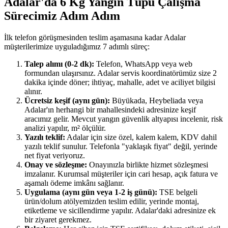
Adalar'da 6 Kg Yangın Tüpü Çalışma
Sürecimiz Adım Adım
İlk telefon görüşmesinden teslim aşamasına kadar Adalar
müşterilerimize uyguladığımız 7 adımlı süreç:
Talep alımı (0-2 dk):
Telefon, WhatsApp veya web
formundan ulaşırsınız. Adalar servis koordinatörümüz size 2
dakika içinde döner; ihtiyaç, mahalle, adet ve aciliyet bilgisi
alınır.
Ücretsiz keşif (aynı gün):
Büyükada, Heybeliada veya
Adalar'ın herhangi bir mahallesindeki adresinize keşif
aracımız gelir. Mevcut yangın güvenlik altyapısı incelenir, risk
analizi yapılır, m² ölçülür.
Yazılı teklif:
Adalar için size özel, kalem kalem, KDV dahil
yazılı teklif sunulur. Telefonla "yaklaşık fiyat" değil, yerinde
net fiyat veriyoruz.
Onay ve sözleşme:
Onayınızla birlikte hizmet sözleşmesi
imzalanır. Kurumsal müşteriler için cari hesap, açık fatura ve
aşamalı ödeme imkânı sağlanır.
Uygulama (aynı gün veya 1-2 iş günü):
TSE belgeli
ürün/dolum atölyemizden teslim edilir, yerinde montaj,
etiketleme ve sicillendirme yapılır. Adalar'daki adresinize ek
bir ziyaret gerekmez.