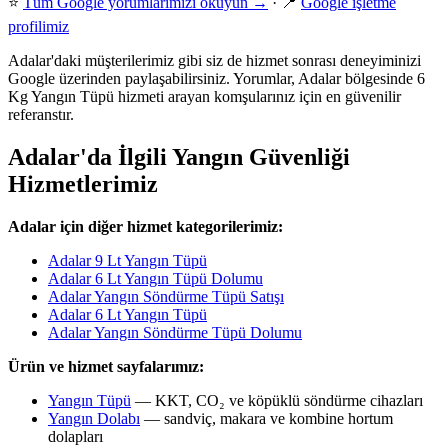
⭐
Tüm Google yorumlarımızı okuyun →
· 📍
Google işletme
profilimiz
Adalar'daki müşterilerimiz gibi siz de hizmet sonrası deneyiminizi
Google üzerinden paylaşabilirsiniz. Yorumlar, Adalar bölgesinde 6
Kg Yangın Tüpü hizmeti arayan komşularınız için en güvenilir
referanstır.
Adalar'da İlgili Yangın Güvenliği
Hizmetlerimiz
Adalar için diğer hizmet kategorilerimiz:
Adalar 9 Lt Yangın Tüpü
Adalar 6 Lt Yangın Tüpü Dolumu
Adalar Yangın Söndürme Tüpü Satışı
Adalar 6 Lt Yangın Tüpü
Adalar Yangın Söndürme Tüpü Dolumu
Ürün ve hizmet sayfalarımız:
Yangın Tüpü
— KKT, CO₂ ve köpüklü söndürme cihazları
Yangın Dolabı
— sandviç, makara ve kombine hortum
dolapları