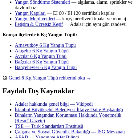
Yangın Söndürme Sistemleri
— algılama, alarm, sprinkler ve
davlumbaz
Yangın Kapıları
— EI 60 / EI 120 sertifikalı kapılar
Yangın Merdivenleri
— kaçış merdiveni imalat ve montaj
İletişim & Ücretsiz Keşif
— Adalar için aynı gün randevu
Komşu ilçelerde 6 Kg Yangın Tüpü:
Arnavutköy 6 Kg Yangın Tüpü
Ataşehir 6 Kg Yangın Tüpü
Avcılar 6 Kg Yangın Tüpü
Bağcılar 6 Kg Yangın Tüpü
Bahçelievler 6 Kg Yangın Tüpü
📖
Genel 6 Kg Yangın Tüpü rehberini oku →
Faydalı Dış Kaynaklar
Adalar hakkında genel bilgi — Vikipedi
İstanbul Büyükşehir Belediyesi İtfaiye Daire Başkanlığı
Binaların Yangından Korunması Hakkında Yönetmelik
(Resmî Gazete)
TSE — Türk Standartları Enstitüsü
Çalışma ve Sosyal Güvenlik Bakanlığı — İSG Mevzuatı
AFAD — Yangın ve Afet Bilinci