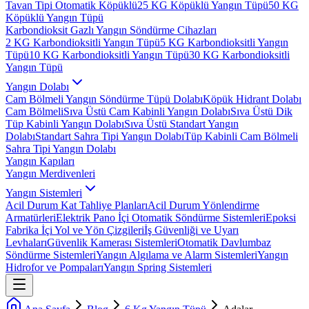
Tavan Tipi Otomatik Köpüklü
25 KG Köpüklü Yangın Tüpü
50 KG
Köpüklü Yangın Tüpü
Karbondioksit Gazlı Yangın Söndürme Cihazları
2 KG Karbondioksitli Yangın Tüpü
5 KG Karbondioksitli Yangın
Tüpü
10 KG Karbondioksitli Yangın Tüpü
30 KG Karbondioksitli
Yangın Tüpü
Yangın Dolabı
Cam Bölmeli Yangın Söndürme Tüpü Dolabı
Köpük Hidrant Dolabı
Cam Bölmeli
Sıva Üstü Cam Kabinli Yangın Dolabı
Sıva Üstü Dik
Tüp Kabinli Yangın Dolabı
Sıva Üstü Standart Yangın
Dolabı
Standart Sahra Tipi Yangın Dolabı
Tüp Kabinli Cam Bölmeli
Sahra Tipi Yangın Dolabı
Yangın Kapıları
Yangın Merdivenleri
Yangın Sistemleri
Acil Durum Kat Tahliye Planları
Acil Durum Yönlendirme
Armatürleri
Elektrik Pano İçi Otomatik Söndürme Sistemleri
Epoksi
Fabrika İçi Yol ve Yön Çizgileri
İş Güvenliği ve Uyarı
Levhaları
Güvenlik Kamerası Sistemleri
Otomatik Davlumbaz
Söndürme Sistemleri
Yangın Algılama ve Alarm Sistemleri
Yangın
Hidrofor ve Pompaları
Yangın Spring Sistemleri