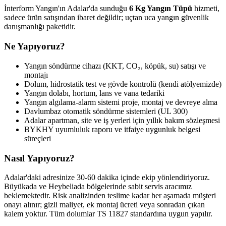
İnterform Yangın'ın Adalar'da sunduğu
6 Kg Yangın Tüpü
hizmeti,
sadece ürün satışından ibaret değildir; uçtan uca yangın güvenlik
danışmanlığı paketidir.
Ne Yapıyoruz?
Yangın söndürme cihazı (KKT, CO₂, köpük, su) satışı ve
montajı
Dolum, hidrostatik test ve gövde kontrolü (kendi atölyemizde)
Yangın dolabı, hortum, lans ve vana tedariki
Yangın algılama-alarm sistemi proje, montaj ve devreye alma
Davlumbaz otomatik söndürme sistemleri (UL 300)
Adalar apartman, site ve iş yerleri için yıllık bakım sözleşmesi
BYKHY uyumluluk raporu ve itfaiye uygunluk belgesi
süreçleri
Nasıl Yapıyoruz?
Adalar'daki adresinize 30-60 dakika içinde ekip yönlendiriyoruz.
Büyükada ve Heybeliada bölgelerinde sabit servis aracımız
beklemektedir. Risk analizinden teslime kadar her aşamada müşteri
onayı alınır; gizli maliyet, ek montaj ücreti veya sonradan çıkan
kalem yoktur. Tüm dolumlar TS 11827 standardına uygun yapılır.