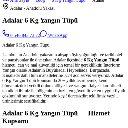
Ana Sayfa
Blog
6 Kg Yangın Tüpü
Adalar
Adalar
•
Anadolu
Yakası
Adalar 6 Kg Yangın Tüpü
0 546 843 73 72
WhatsApp
Adalar 6 Kg Yangın Tüpü
İstanbul'un Anadolu yakasının ahşap köşk yoğunluğu ve tarihi otel
ve pansiyonlar ile öne çıkan Adalar ilçesinde
6 Kg Yangın Tüpü
hizmeti, can ve mal güvenliği için temel bir gerekliliktir. İnterform
Yangın olarak Adalar'ın Büyükada, Heybeliada, Burgazada,
Kınalıada dahil tüm mahallelerine 7/24 acil servis veriyoruz. Adalar
6 Kg Yangın Tüpü konusunda 20+ yıllık tecrübemiz, kendi
bünyemizdeki yetkili dolum atölyesi ve yangın itfaiyesi koordineli
teknik ekibimiz ile bölgenin en hızlı, en güvenilir ve en uygun fiyatlı
çözümünü sunuyoruz. Yerinde keşif ücretsizdir; teklifimiz yazılı,
ürünlerimiz sertifikalıdır.
Adalar 6 Kg Yangın Tüpü — Hizmet
Kapsamı