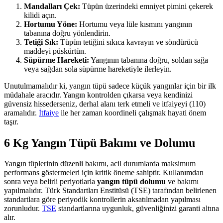
Mandalları Çek:
Tüpün üzerindeki emniyet pimini çekerek
kilidi açın.
Hortumu Yöne:
Hortumu veya lüle kısmını yangının
tabanına doğru yönlendirin.
Tetiği Sık:
Tüpün tetiğini sıkıca kavrayın ve söndürücü
maddeyi püskürtün.
Süpürme Hareketi:
Yangının tabanına doğru, soldan sağa
veya sağdan sola süpürme hareketiyle ilerleyin.
Unutulmamalıdır ki, yangın tüpü sadece küçük yangınlar için bir ilk
müdahale aracıdır. Yangın kontrolden çıkarsa veya kendinizi
güvensiz hissederseniz, derhal alanı terk etmeli ve itfaiyeyi (110)
aramalıdır.
İtfaiye
ile her zaman koordineli çalışmak hayati önem
taşır.
6 Kg Yangın Tüpü Bakımı ve Dolumu
Yangın tüplerinin düzenli bakımı, acil durumlarda maksimum
performans göstermeleri için kritik öneme sahiptir. Kullanımdan
sonra veya belirli periyotlarla
yangın tüpü dolumu
ve bakımı
yapılmalıdır. Türk Standartları Enstitüsü (TSE) tarafından belirlenen
standartlara göre periyodik kontrollerin aksatılmadan yapılması
zorunludur.
TSE
standartlarına uygunluk, güvenliğinizi garanti altına
alır.