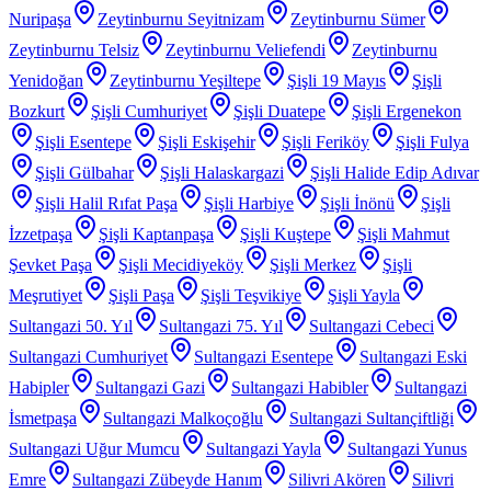
Nuripaşa
Zeytinburnu Seyitnizam
Zeytinburnu Sümer
Zeytinburnu Telsiz
Zeytinburnu Veliefendi
Zeytinburnu
Yenidoğan
Zeytinburnu Yeşiltepe
Şişli 19 Mayıs
Şişli
Bozkurt
Şişli Cumhuriyet
Şişli Duatepe
Şişli Ergenekon
Şişli Esentepe
Şişli Eskişehir
Şişli Feriköy
Şişli Fulya
Şişli Gülbahar
Şişli Halaskargazi
Şişli Halide Edip Adıvar
Şişli Halil Rıfat Paşa
Şişli Harbiye
Şişli İnönü
Şişli
İzzetpaşa
Şişli Kaptanpaşa
Şişli Kuştepe
Şişli Mahmut
Şevket Paşa
Şişli Mecidiyeköy
Şişli Merkez
Şişli
Meşrutiyet
Şişli Paşa
Şişli Teşvikiye
Şişli Yayla
Sultangazi 50. Yıl
Sultangazi 75. Yıl
Sultangazi Cebeci
Sultangazi Cumhuriyet
Sultangazi Esentepe
Sultangazi Eski
Habipler
Sultangazi Gazi
Sultangazi Habibler
Sultangazi
İsmetpaşa
Sultangazi Malkoçoğlu
Sultangazi Sultançiftliği
Sultangazi Uğur Mumcu
Sultangazi Yayla
Sultangazi Yunus
Emre
Sultangazi Zübeyde Hanım
Silivri Akören
Silivri