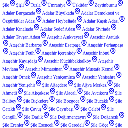
Şile
Şişli
Tuzla
Ümraniye
Üsküdar
Zeytinburnu
Adalar Burgazada
Adalar Büyükada
Adalar Demokrasi ve
Özgürlükler Adası
Adalar Heybeliada
Adalar Kaşık Adası
Adalar Kınalıada
Adalar Sedef Adası
Adalar Sivriada
Adalar Tavşan Adası
Ataşehir Aşıkveysel
Ataşehir Atatürk
Ataşehir Barbaros
Ataşehir Esatpaşa
Ataşehir Ferhatpaşa
Ataşehir Fetih
Ataşehir İçerenköy
Ataşehir İnönü
Ataşehir Kayışdağı
Ataşehir Küçükbakkalköy
Ataşehir
Mevlana
Ataşehir Mimarsinan
Ataşehir Mustafa Kemal
Ataşehir Örnek
Ataşehir Yeniçamlıca
Ataşehir Yenisahra
Ataşehir Yenişehir
Şile Ağaçdere
Şile Ağva Merkez
Şile
Ahmetli
Şile Akçakese
Şile Alacalı
Şile Avcıkoru
Şile
Balibey
Şile Bıçkıdere
Şile Bozgoca
Şile Bucaklı
Şile
Çataklı
Şile Çavuş
Şile Çayırbaşı
Şile Çelebi
Şile
Çengilli
Şile Darlık
Şile Değirmençayırı
Şile Doğancılı
Şile Erenler
Şile Esenceli
Şile Geredeli
Şile Göçe
Şile