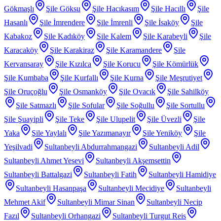
Gökmaşlı
Şile Göksu
Şile Hacıkasım
Şile Hacıllı
Şile
Hasanlı
Şile İmrendere
Şile İmrenli
Şile İsaköy
Şile
Kabakoz
Şile Kadıköy
Şile Kalem
Şile Karabeyli
Şile
Karacaköy
Şile Karakiraz
Şile Karamandere
Şile
Kervansaray
Şile Kızılca
Şile Korucu
Şile Kömürlük
Şile Kumbaba
Şile Kurfallı
Şile Kurna
Şile Meşrutiyet
Şile Oruçoğlu
Şile Osmanköy
Şile Ovacık
Şile Sahilköy
Şile Satmazlı
Şile Sofular
Şile Soğullu
Şile Sortullu
Şile Şuayipli
Şile Teke
Şile Ulupelit
Şile Üvezli
Şile
Yaka
Şile Yaylalı
Şile Yazımanayır
Şile Yeniköy
Şile
Yeşilvadi
Sultanbeyli Abdurrahmangazi
Sultanbeyli Adil
Sultanbeyli Ahmet Yesevi
Sultanbeyli Akşemsettin
Sultanbeyli Battalgazi
Sultanbeyli Fatih
Sultanbeyli Hamidiye
Sultanbeyli Hasanpaşa
Sultanbeyli Mecidiye
Sultanbeyli
Mehmet Akif
Sultanbeyli Mimar Sinan
Sultanbeyli Necip
Fazıl
Sultanbeyli Orhangazi
Sultanbeyli Turgut Reis