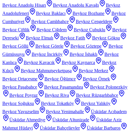
Beykoz Anadolu Hisarı
Beykoz Anadolu Kavağı
Beykoz
Anadolufeneri
Beykoz Baklacı
Beykoz Bozhane
Beykoz
Cumhuriyet
Beykoz Çamlıbahçe
Beykoz Çengeldere
Beykoz Çiftlik
Beykoz Çiğdem
Beykoz Çubuklu
Beykoz
Dereseki
Beykoz Elmalı
Beykoz Fatih
Beykoz Göksu
Beykoz Göllü
Beykoz Görele
Beykoz Göztepe
Beykoz
Gümüşsuyu
Beykoz İncirköy
Beykoz İshaklı
Beykoz
Kanlıca
Beykoz Kavacık
Beykoz Kaynarca
Beykoz
Kılıçlı
Beykoz Mahmutşevketpaşa
Beykoz Merkez
Beykoz Ortaçeşme
Beykoz Öğümce
Beykoz Örnek
Beykoz Paşabahçe
Beykoz Paşamandıra
Beykoz Polonezköy
Beykoz Poyraz
Beykoz Riva
Beykoz Rüzgarlıbahçe
Beykoz Soğuksu
Beykoz Tokatköy
Beykoz Yalıköy
Beykoz Yavuzselim
Beykoz Yenimahalle
Üsküdar Acıbadem
Üsküdar Ahmediye
Üsküdar Altunizade
Üsküdar Aziz
Mahmut Hüdayi
Üsküdar Bahçelievler
Üsküdar Barbaros