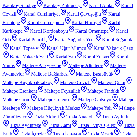
Kadıköy Suadiye
Kadıköy Zühtüpaşa
Kartal Atalar
Kartal
Cevizli
Kartal Cumhuriyet
Kartal Çavuşoğlu
Kartal
Esentepe
Kartal Gümüşpınar
Kartal Hürriyet
Kartal
Karlıktepe
Kartal Kordonboyu
Kartal Orhantepe
Kartal
Orta
Kartal Petrol İş
Kartal Soğanlık Yeni
Kartal Soğanlık
Kartal Topselvi
Kartal Uğur Mumcu
Kartal Yakacık Çarşı
Kartal Yakacık Yeni
Kartal Yalı
Kartal Yukarı
Kartal
Yunus
Maltepe Altayçeşme
Maltepe Altıntepe
Maltepe
Aydınevler
Maltepe Bağlarbaşı
Maltepe Başıbüyük
Maltepe Büyükbakkalköy
Maltepe Cevizli
Maltepe Çınar
Maltepe Esenkent
Maltepe Feyzullah
Maltepe Fındıklı
Maltepe Girne
Maltepe Gülensu
Maltepe Gülsuyu
Maltepe
İdealtepe
Maltepe Küçükyalı Merkez
Maltepe Yalı
Maltepe
Zümrütevler
Tuzla Akfırat
Tuzla Anadolu
Tuzla Aydınlı
Tuzla Aydıntepe
Tuzla Cami
Tuzla Evliya Çelebi
Tuzla
Fatih
Tuzla İçmeler
Tuzla İstasyon
Tuzla Mescit
Tuzla