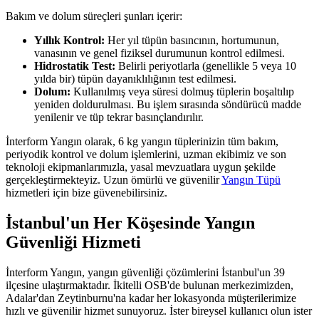
Bakım ve dolum süreçleri şunları içerir:
Yıllık Kontrol:
Her yıl tüpün basıncının, hortumunun,
vanasının ve genel fiziksel durumunun kontrol edilmesi.
Hidrostatik Test:
Belirli periyotlarla (genellikle 5 veya 10
yılda bir) tüpün dayanıklılığının test edilmesi.
Dolum:
Kullanılmış veya süresi dolmuş tüplerin boşaltılıp
yeniden doldurulması. Bu işlem sırasında söndürücü madde
yenilenir ve tüp tekrar basınçlandırılır.
İnterform Yangın olarak, 6 kg yangın tüplerinizin tüm bakım,
periyodik kontrol ve dolum işlemlerini, uzman ekibimiz ve son
teknoloji ekipmanlarımızla, yasal mevzuatlara uygun şekilde
gerçekleştirmekteyiz. Uzun ömürlü ve güvenilir
Yangın Tüpü
hizmetleri için bize güvenebilirsiniz.
İstanbul'un Her Köşesinde Yangın
Güvenliği Hizmeti
İnterform Yangın, yangın güvenliği çözümlerini İstanbul'un 39
ilçesine ulaştırmaktadır. İkitelli OSB'de bulunan merkezimizden,
Adalar'dan Zeytinburnu'na kadar her lokasyonda müşterilerimize
hızlı ve güvenilir hizmet sunuyoruz. İster bireysel kullanıcı olun ister