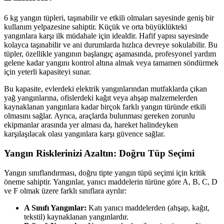
6 kg yangın tüpleri, taşınabilir ve etkili olmaları sayesinde geniş bir
kullanım yelpazesine sahiptir. Küçük ve orta büyüklükteki
yangınlara karşı ilk müdahale için idealdir. Hafif yapısı sayesinde
kolayca taşınabilir ve ani durumlarda hızlıca devreye sokulabilir. Bu
tüpler, özellikle yangının başlangıç aşamasında, profesyonel yardım
gelene kadar yangını kontrol altına almak veya tamamen söndürmek
için yeterli kapasiteyi sunar.
Bu kapasite, evlerdeki elektrik yangınlarından mutfaklarda çıkan
yağ yangınlarına, ofislerdeki kağıt veya ahşap malzemelerden
kaynaklanan yangınlara kadar birçok farklı yangın türünde etkili
olmasını sağlar. Ayrıca, araçlarda bulunması gereken zorunlu
ekipmanlar arasında yer alması da, hareket halindeyken
karşılaşılacak olası yangınlara karşı güvence sağlar.
Yangın Risklerinizi Azaltın: Doğru Tüp Seçimi
Yangın sınıflandırması, doğru tipte yangın tüpü seçimi için kritik
öneme sahiptir. Yangınlar, yanıcı maddelerin türüne göre A, B, C, D
ve F olmak üzere farklı sınıflara ayrılır:
A Sınıfı Yangınlar:
Katı yanıcı maddelerden (ahşap, kağıt,
tekstil) kaynaklanan yangınlardır.