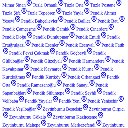
Mimar Sinan
Tuzla Orhanlı
Tuzla Orta
Tuzla Postane
Tuzla Şifa
Tuzla Tepeören
Tuzla Yayla
Pendik Ahmet
Yesevi
Pendik Bahçelievler
Pendik Ballıca
Pendik Batı
Pendik Çamçeşme
Pendik Çamlık
Pendik Çınardere
Pendik Doğu
Pendik Dumlupınar
Pendik Emirli
Pendik
Ertuğrulgazi
Pendik Esenler
Pendik Esenyalı
Pendik Fatih
Pendik Fevzi Çakmak
Pendik Göçbeyli
Pendik
Güllübağlar
Pendik Güzelyalı
Pendik Harmandere
Pendik
Kavakpınar
Pendik Kaynarca
Pendik Kurna
Pendik
Kurtdoğmuş
Pendik Kurtköy
Pendik Orhangazi
Pendik
Orta
Pendik Ramazanoğlu
Pendik Sanayi
Pendik
Sapanbağları
Pendik Sülüntepe
Pendik Şeyhli
Pendik
Velibaba
Pendik Yayalar
Pendik Yeni
Pendik Yenişehir
Pendik Yeşilbağlar
Zeytinburnu Beştelsiz
Zeytinburnu Çırpıcı
Zeytinburnu Gökalp
Zeytinburnu Kazlıçeşme
Zeytinburnu Maltepe
Zeytinburnu Merkezefendi
Zeytinburnu