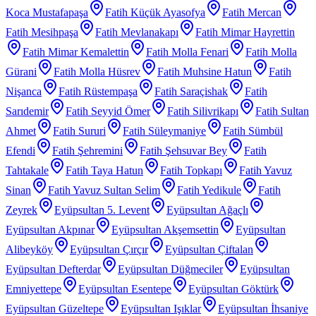
Koca Mustafapaşa
Fatih Küçük Ayasofya
Fatih Mercan
Fatih Mesihpaşa
Fatih Mevlanakapı
Fatih Mimar Hayrettin
Fatih Mimar Kemalettin
Fatih Molla Fenari
Fatih Molla
Gürani
Fatih Molla Hüsrev
Fatih Muhsine Hatun
Fatih
Nişanca
Fatih Rüstempaşa
Fatih Saraçishak
Fatih
Sarıdemir
Fatih Seyyid Ömer
Fatih Silivrikapı
Fatih Sultan
Ahmet
Fatih Sururi
Fatih Süleymaniye
Fatih Sümbül
Efendi
Fatih Şehremini
Fatih Şehsuvar Bey
Fatih
Tahtakale
Fatih Taya Hatun
Fatih Topkapı
Fatih Yavuz
Sinan
Fatih Yavuz Sultan Selim
Fatih Yedikule
Fatih
Zeyrek
Eyüpsultan 5. Levent
Eyüpsultan Ağaçlı
Eyüpsultan Akpınar
Eyüpsultan Akşemsettin
Eyüpsultan
Alibeyköy
Eyüpsultan Çırçır
Eyüpsultan Çiftalan
Eyüpsultan Defterdar
Eyüpsultan Düğmeciler
Eyüpsultan
Emniyettepe
Eyüpsultan Esentepe
Eyüpsultan Göktürk
Eyüpsultan Güzeltepe
Eyüpsultan Işıklar
Eyüpsultan İhsaniye