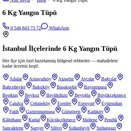
Ana Sayfa
Blog
6 Kg Yangın Tüpü
6 Kg Yangın Tüpü
0 546 843 73 72
WhatsApp
İstanbul İlçelerinde
6 Kg Yangın Tüpü
Her ilçe için özel hazırlanmış bölgesel rehberler — mahallelere
kadar ücretsiz keşif.
Adalar
Arnavutköy
Ataşehir
Avcılar
Bağcılar
Bahçelievler
Bakırköy
Başakşehir
Bayrampaşa
Beşiktaş
Beykoz
Beylikdüzü
Beyoğlu
Büyükçekmece
Çatalca
Çekmeköy
Esenler
Esenyurt
Eyüpsultan
Fatih
Gaziosmanpaşa
Güngören
Kadıköy
Kâğıthane
Kartal
Küçükçekmece
Maltepe
Pendik
Sancaktepe
Sarıyer
Silivri
Sultanbeyli
Sultangazi