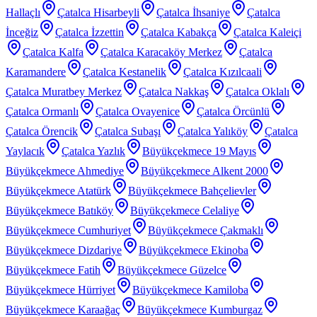
Hallaçlı
Çatalca Hisarbeyli
Çatalca İhsaniye
Çatalca
İnceğiz
Çatalca İzzettin
Çatalca Kabakça
Çatalca Kaleiçi
Çatalca Kalfa
Çatalca Karacaköy Merkez
Çatalca
Karamandere
Çatalca Kestanelik
Çatalca Kızılcaali
Çatalca Muratbey Merkez
Çatalca Nakkaş
Çatalca Oklalı
Çatalca Ormanlı
Çatalca Ovayenice
Çatalca Örcünlü
Çatalca Örencik
Çatalca Subaşı
Çatalca Yalıköy
Çatalca
Yaylacık
Çatalca Yazlık
Büyükçekmece 19 Mayıs
Büyükçekmece Ahmediye
Büyükçekmece Alkent 2000
Büyükçekmece Atatürk
Büyükçekmece Bahçelievler
Büyükçekmece Batıköy
Büyükçekmece Celaliye
Büyükçekmece Cumhuriyet
Büyükçekmece Çakmaklı
Büyükçekmece Dizdariye
Büyükçekmece Ekinoba
Büyükçekmece Fatih
Büyükçekmece Güzelce
Büyükçekmece Hürriyet
Büyükçekmece Kamiloba
Büyükçekmece Karaağaç
Büyükçekmece Kumburgaz