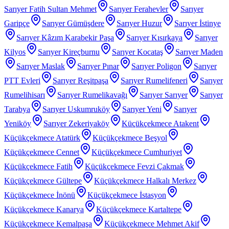
Sarıyer Fatih Sultan Mehmet
Sarıyer Ferahevler
Sarıyer
Garipçe
Sarıyer Gümüşdere
Sarıyer Huzur
Sarıyer İstinye
Sarıyer Kâzım Karabekir Paşa
Sarıyer Kısırkaya
Sarıyer
Kilyos
Sarıyer Kireçburnu
Sarıyer Kocataş
Sarıyer Maden
Sarıyer Maslak
Sarıyer Pınar
Sarıyer Poligon
Sarıyer
PTT Evleri
Sarıyer Reşitpaşa
Sarıyer Rumelifeneri
Sarıyer
Rumelihisarı
Sarıyer Rumelikavağı
Sarıyer Sarıyer
Sarıyer
Tarabya
Sarıyer Uskumruköy
Sarıyer Yeni
Sarıyer
Yeniköy
Sarıyer Zekeriyaköy
Küçükçekmece Atakent
Küçükçekmece Atatürk
Küçükçekmece Beşyol
Küçükçekmece Cennet
Küçükçekmece Cumhuriyet
Küçükçekmece Fatih
Küçükçekmece Fevzi Çakmak
Küçükçekmece Gültepe
Küçükçekmece Halkalı Merkez
Küçükçekmece İnönü
Küçükçekmece İstasyon
Küçükçekmece Kanarya
Küçükçekmece Kartaltepe
Küçükçekmece Kemalpaşa
Küçükçekmece Mehmet Akif