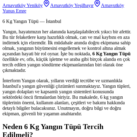
Arnavutköy Yeniköy
Arnavutköy Yeşilbayır
Arnavutköy
Yunus Emre
6 Kg Yangın Tüpü
— İstanbul
Yangın, hayatımızın her alanında karşılaşılabilecek yıkıcı bir afettir.
Bu tür felaketlere karşı hazırlıklı olmak, can ve mal kaybını en aza
indirmek için elzemdir. İlk müdahale anında doğru ekipmana sahip
olmak, yangının büyümesini engellemek ve kontrol altına almak
açısından hayati bir rol oynar. İşte bu noktada,
6 Kg Yangın Tüpü
özellikle ev, ofis, küçük işletme ve araba gibi birçok alanda en çok
tercih edilen yangın söndürme ekipmanlarından biri olarak öne
çıkmaktadır.
İnterform Yangın olarak, yılların verdiği tecrübe ve uzmanlıkla
İstanbul'a yangın güvenliği çözümleri sunmaktayız. Yangın tüpleri,
yangın dolapları ve kapsamlı yangın sistemleri konusunda
sektördeki öncü firmalardan biriyiz. Bu makalede, 6 kg yangın
tüplerinin önemi, kullanım alanları, çeşitleri ve bakımı hakkında
detaylı bilgiler bulacaksınız. Unutmayın, doğru bilgi ve doğru
ekipman, güvenli bir yaşamın anahtarıdır.
Neden 6 Kg Yangın Tüpü Tercih
Edilmeli?