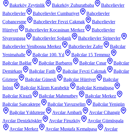
Bakırköy Zeytinlik
Bakırköy Zuhuratbaba
Bahçelievler
Bahçelievler
Bahçelievler Cumhuriyet
Bahçelievler
Çobançeşme
Bahçelievler Fevzi Çakmak
Bahçelievler
Hürriyet
Bahçelievler Kocasinan Merkez
Bahçelievler
Siyavuşpaşa
Bahçelievler Soğanlı
Bahçelievler Şirinevler
Bahçelievler Yenibosna Merkez
Bahçelievler Zafer
Bağcılar
Yenimahalle
Bağcılar 100. Yıl
Bağcılar 15 Temmuz
Bağcılar Bağlar
Bağcılar Barbaros
Bağcılar Çınar
Bağcılar
Demirkapı
Bağcılar Fatih
Bağcılar Fevzi Çakmak
Bağcılar
Göztepe
Bağcılar Güneşli
Bağcılar Hürriyet
Bağcılar
İnönü
Bağcılar Kâzım Karabekir
Bağcılar Kemalpaşa
Bağcılar Kirazlı
Bağcılar Mahmutbey
Bağcılar Merkez
Bağcılar Sancaktepe
Bağcılar Yavuzselim
Bağcılar Yenigün
Bağcılar Yıldıztepe
Avcılar Ambarlı
Avcılar Cihangir
Avcılar Denizköşkler
Avcılar Firuzköy
Avcılar Gümüşpala
Avcılar Merkez
Avcılar Mustafa Kemalpaşa
Avcılar