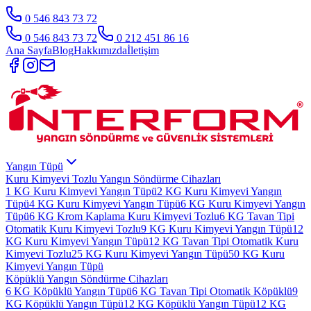
0 546 843 73 72
0 546 843 73 72
0 212 451 86 16
Ana Sayfa
Blog
Hakkımızda
İletişim
Yangın Tüpü
Kuru Kimyevi Tozlu Yangın Söndürme Cihazları
1 KG Kuru Kimyevi Yangın Tüpü
2 KG Kuru Kimyevi Yangın
Tüpü
4 KG Kuru Kimyevi Yangın Tüpü
6 KG Kuru Kimyevi Yangın
Tüpü
6 KG Krom Kaplama Kuru Kimyevi Tozlu
6 KG Tavan Tipi
Otomatik Kuru Kimyevi Tozlu
9 KG Kuru Kimyevi Yangın Tüpü
12
KG Kuru Kimyevi Yangın Tüpü
12 KG Tavan Tipi Otomatik Kuru
Kimyevi Tozlu
25 KG Kuru Kimyevi Yangın Tüpü
50 KG Kuru
Kimyevi Yangın Tüpü
Köpüklü Yangın Söndürme Cihazları
6 KG Köpüklü Yangın Tüpü
6 KG Tavan Tipi Otomatik Köpüklü
9
KG Köpüklü Yangın Tüpü
12 KG Köpüklü Yangın Tüpü
12 KG