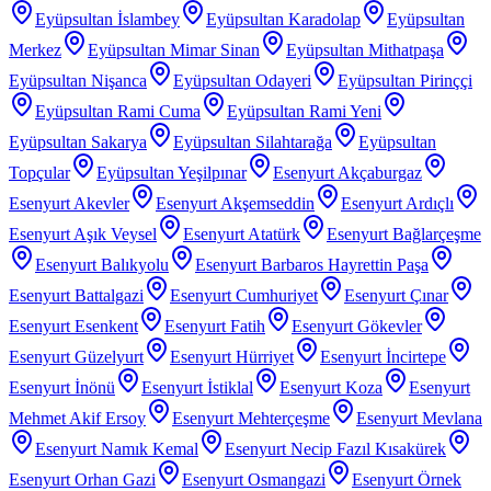
Eyüpsultan İslambey
Eyüpsultan Karadolap
Eyüpsultan
Merkez
Eyüpsultan Mimar Sinan
Eyüpsultan Mithatpaşa
Eyüpsultan Nişanca
Eyüpsultan Odayeri
Eyüpsultan Pirinççi
Eyüpsultan Rami Cuma
Eyüpsultan Rami Yeni
Eyüpsultan Sakarya
Eyüpsultan Silahtarağa
Eyüpsultan
Topçular
Eyüpsultan Yeşilpınar
Esenyurt Akçaburgaz
Esenyurt Akevler
Esenyurt Akşemseddin
Esenyurt Ardıçlı
Esenyurt Aşık Veysel
Esenyurt Atatürk
Esenyurt Bağlarçeşme
Esenyurt Balıkyolu
Esenyurt Barbaros Hayrettin Paşa
Esenyurt Battalgazi
Esenyurt Cumhuriyet
Esenyurt Çınar
Esenyurt Esenkent
Esenyurt Fatih
Esenyurt Gökevler
Esenyurt Güzelyurt
Esenyurt Hürriyet
Esenyurt İncirtepe
Esenyurt İnönü
Esenyurt İstiklal
Esenyurt Koza
Esenyurt
Mehmet Akif Ersoy
Esenyurt Mehterçeşme
Esenyurt Mevlana
Esenyurt Namık Kemal
Esenyurt Necip Fazıl Kısakürek
Esenyurt Orhan Gazi
Esenyurt Osmangazi
Esenyurt Örnek