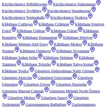
Küçükçekmece Söğütlüçeşme
Küçükçekmece Sultanmurat
Küçükçekmece Tevfikbey
Küçükçekmece Yarımburgaz
Küçükçekmece Yenimahalle
Küçükçekmece Yeşilova
Kâğıthane Çağlayan
Kâğıthane Çeliktepe
Kâğıthane Emniyet
Evleri
Kâğıthane Gültepe
Kâğıthane Gürsel
Kâğıthane
Hamidiye
Kâğıthane Harmantepe
Kâğıthane Hürriyet
Kâğıthane Mehmet Akif Ersoy
Kâğıthane Merkez
Kâğıthane
Nurtepe
Kâğıthane Ortabayır
Kâğıthane Seyrantepe
Kâğıthane Sultan Selim
Kâğıthane Şirintepe
Kâğıthane
Talatpaşa
Kâğıthane Telsizler
Kâğıthane Yahya Kemal
Kâğıthane Yeşilce
Güngören Abdurrahman Nafiz Gürman
Güngören Akıncılar
Güngören Gençosman
Güngören
Güneştepe
Güngören Güven
Güngören Haznedar
Güngören Mareşal Çakmak
Güngören Mehmet Nesih Özmen
Güngören Merkez
Güngören Sanayi
Güngören
Tozkoparan
Gaziosmanpaşa Bağlarbaşı
Gaziosmanpaşa