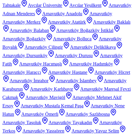
Tahtakale
Avcılar Üniversite
Avcılar Yeşilkent
Arnavutköy
Adnan Menderes
Arnavutköy Anadolu
Arnavutköy
Arnavutköy Merkez
Arnavutköy Atatürk
Arnavutköy Baklalı
Arnavutköy Balaban
Arnavutköy Boğazköy İstiklal
Arnavutköy Boğazköy
Arnavutköy Bolluca
Arnavutköy
Boyalık
Arnavutköy Çilingir
Arnavutköy Deliklikaya
Arnavutköy Dursunköy
Arnavutköy Durusu
Arnavutköy
Fatih
Arnavutköy Hacımaşlı
Arnavutköy Hadımköy
Arnavutköy Haraççı
Arnavutköy Hastane
Arnavutköy Hicret
Arnavutköy İmrahor
Arnavutköy İslambey
Arnavutköy
Karaburun
Arnavutköy Karlıbayır
Arnavutköy Mareşal Fevzi
Çakmak
Arnavutköy Mavigöl
Arnavutköy Mehmet Akif
Ersoy
Arnavutköy Mustafa Kemal Paşa
Arnavutköy Nene
Hatun
Arnavutköy Ömerli
Arnavutköy Sazlıbosna
Arnavutköy Taşoluk
Arnavutköy Tayakadın
Arnavutköy
Terkos
Arnavutköy Yassıören
Arnavutköy Yavuz Selim