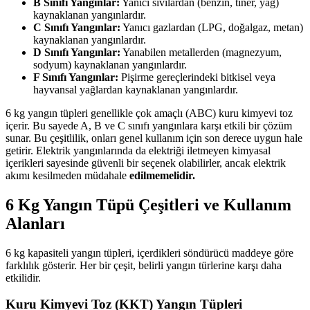
B Sınıfı Yangınlar:
Yanıcı sıvılardan (benzin, tiner, yağ)
kaynaklanan yangınlardır.
C Sınıfı Yangınlar:
Yanıcı gazlardan (LPG, doğalgaz, metan)
kaynaklanan yangınlardır.
D Sınıfı Yangınlar:
Yanabilen metallerden (magnezyum,
sodyum) kaynaklanan yangınlardır.
F Sınıfı Yangınlar:
Pişirme gereçlerindeki bitkisel veya
hayvansal yağlardan kaynaklanan yangınlardır.
6 kg yangın tüpleri genellikle çok amaçlı (ABC) kuru kimyevi toz
içerir. Bu sayede A, B ve C sınıfı yangınlara karşı etkili bir çözüm
sunar. Bu çeşitlilik, onları genel kullanım için son derece uygun hale
getirir. Elektrik yangınlarında da elektriği iletmeyen kimyasal
içerikleri sayesinde güvenli bir seçenek olabilirler, ancak elektrik
akımı kesilmeden müdahale
edilmemelidir.
6 Kg Yangın Tüpü Çeşitleri ve Kullanım
Alanları
6 kg kapasiteli yangın tüpleri, içerdikleri söndürücü maddeye göre
farklılık gösterir. Her bir çeşit, belirli yangın türlerine karşı daha
etkilidir.
Kuru Kimyevi Toz (KKT) Yangın Tüpleri