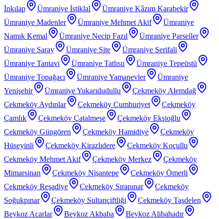
İnkılap
Ümraniye İstiklal
Ümraniye Kâzım Karabekir
Ümraniye Madenler
Ümraniye Mehmet Akif
Ümraniye
Namık Kemal
Ümraniye Necip Fazıl
Ümraniye Parseller
Ümraniye Saray
Ümraniye Site
Ümraniye Şerifali
Ümraniye Tantavi
Ümraniye Tatlısu
Ümraniye Tepeüstü
Ümraniye Topağacı
Ümraniye Yamanevler
Ümraniye
Yenişehir
Ümraniye Yukarıdudullu
Çekmeköy Alemdağ
Çekmeköy Aydınlar
Çekmeköy Cumhuriyet
Çekmeköy
Çamlık
Çekmeköy Çatalmeşe
Çekmeköy Ekşioğlu
Çekmeköy Güngören
Çekmeköy Hamidiye
Çekmeköy
Hüseyinli
Çekmeköy Kirazlıdere
Çekmeköy Koçullu
Çekmeköy Mehmet Akif
Çekmeköy Merkez
Çekmeköy
Mimarsinan
Çekmeköy Nişantepe
Çekmeköy Ömerli
Çekmeköy Reşadiye
Çekmeköy Sırapınar
Çekmeköy
Soğukpınar
Çekmeköy Sultançiftliği
Çekmeköy Taşdelen
Beykoz Acarlar
Beykoz Akbaba
Beykoz Alibahadır