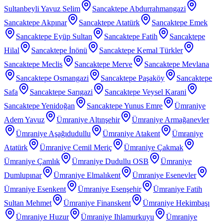
Sultanbeyli Yavuz Selim
Sancaktepe Abdurrahmangazi
Sancaktepe Akpınar
Sancaktepe Atatürk
Sancaktepe Emek
Sancaktepe Eyüp Sultan
Sancaktepe Fatih
Sancaktepe
Hilal
Sancaktepe İnönü
Sancaktepe Kemal Türkler
Sancaktepe Meclis
Sancaktepe Merve
Sancaktepe Mevlana
Sancaktepe Osmangazi
Sancaktepe Paşaköy
Sancaktepe
Safa
Sancaktepe Sarıgazi
Sancaktepe Veysel Karani
Sancaktepe Yenidoğan
Sancaktepe Yunus Emre
Ümraniye
Adem Yavuz
Ümraniye Altınşehir
Ümraniye Armağanevler
Ümraniye Aşağıdudullu
Ümraniye Atakent
Ümraniye
Atatürk
Ümraniye Cemil Meriç
Ümraniye Çakmak
Ümraniye Çamlık
Ümraniye Dudullu OSB
Ümraniye
Dumlupınar
Ümraniye Elmalıkent
Ümraniye Esenevler
Ümraniye Esenkent
Ümraniye Esenşehir
Ümraniye Fatih
Sultan Mehmet
Ümraniye Finanskent
Ümraniye Hekimbaşı
Ümraniye Huzur
Ümraniye Ihlamurkuyu
Ümraniye