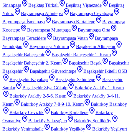
Sinanpaşa
Beşiktaş Türkali
Beşiktaş Vişnezade
Beşiktaş
Yıldız
Bayrampaşa Altıntepsi
Bayrampaşa Cevatpaşa
Bayrampaşa İsmetpaşa
Bayrampaşa Kartaltepe
Bayrampaşa
Kocatepe
Bayrampaşa Muratpaşa
Bayrampaşa Orta
Bayrampaşa Terazidere
Bayrampaşa Vatan
Bayrampaşa
Yenidoğan
Bayrampaşa Yıldırım
Başakşehir Altınşehir
Başakşehir Bahçeşehir
Başakşehir Bahçeşehir 1. Kısım
Başakşehir Bahçeşehir 2. Kısım
Başakşehir Başak
Başakşehir
Başakşehir
Başakşehir Güvercintepe
Başakşehir İkitelli OSB
Başakşehir Kayabaşı
Başakşehir Şahintepe
Başakşehir
Şamlar
Başakşehir Ziya Gökalp
Bakırköy Ataköy 1. Kısım
Bakırköy Ataköy 2-5-6. Kısım
Bakırköy Ataköy 3-4-11.
Kısım
Bakırköy Ataköy 7-8-9-10. Kısım
Bakırköy Basınköy
Bakırköy Cevizlik
Bakırköy Kartaltepe
Bakırköy
Osmaniye
Bakırköy Sakızağacı
Bakırköy Şenlikköy
Bakırköy Yenimahalle
Bakırköy Yeşilköy
Bakırköy Yeşilyurt