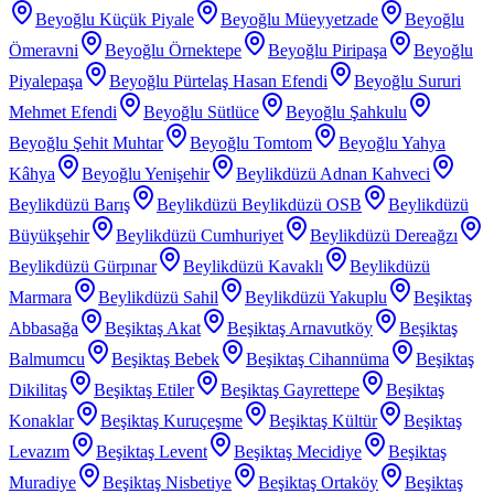
Beyoğlu Küçük Piyale
Beyoğlu Müeyyetzade
Beyoğlu
Ömeravni
Beyoğlu Örnektepe
Beyoğlu Piripaşa
Beyoğlu
Piyalepaşa
Beyoğlu Pürtelaş Hasan Efendi
Beyoğlu Sururi
Mehmet Efendi
Beyoğlu Sütlüce
Beyoğlu Şahkulu
Beyoğlu Şehit Muhtar
Beyoğlu Tomtom
Beyoğlu Yahya
Kâhya
Beyoğlu Yenişehir
Beylikdüzü Adnan Kahveci
Beylikdüzü Barış
Beylikdüzü Beylikdüzü OSB
Beylikdüzü
Büyükşehir
Beylikdüzü Cumhuriyet
Beylikdüzü Dereağzı
Beylikdüzü Gürpınar
Beylikdüzü Kavaklı
Beylikdüzü
Marmara
Beylikdüzü Sahil
Beylikdüzü Yakuplu
Beşiktaş
Abbasağa
Beşiktaş Akat
Beşiktaş Arnavutköy
Beşiktaş
Balmumcu
Beşiktaş Bebek
Beşiktaş Cihannüma
Beşiktaş
Dikilitaş
Beşiktaş Etiler
Beşiktaş Gayrettepe
Beşiktaş
Konaklar
Beşiktaş Kuruçeşme
Beşiktaş Kültür
Beşiktaş
Levazım
Beşiktaş Levent
Beşiktaş Mecidiye
Beşiktaş
Muradiye
Beşiktaş Nisbetiye
Beşiktaş Ortaköy
Beşiktaş