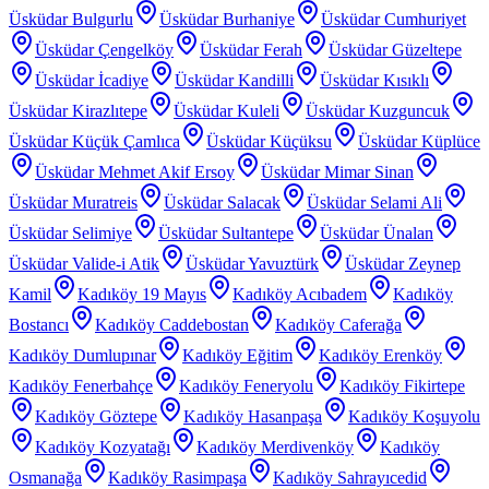
Üsküdar Bulgurlu
Üsküdar Burhaniye
Üsküdar Cumhuriyet
Üsküdar Çengelköy
Üsküdar Ferah
Üsküdar Güzeltepe
Üsküdar İcadiye
Üsküdar Kandilli
Üsküdar Kısıklı
Üsküdar Kirazlıtepe
Üsküdar Kuleli
Üsküdar Kuzguncuk
Üsküdar Küçük Çamlıca
Üsküdar Küçüksu
Üsküdar Küplüce
Üsküdar Mehmet Akif Ersoy
Üsküdar Mimar Sinan
Üsküdar Muratreis
Üsküdar Salacak
Üsküdar Selami Ali
Üsküdar Selimiye
Üsküdar Sultantepe
Üsküdar Ünalan
Üsküdar Valide-i Atik
Üsküdar Yavuztürk
Üsküdar Zeynep
Kamil
Kadıköy 19 Mayıs
Kadıköy Acıbadem
Kadıköy
Bostancı
Kadıköy Caddebostan
Kadıköy Caferağa
Kadıköy Dumlupınar
Kadıköy Eğitim
Kadıköy Erenköy
Kadıköy Fenerbahçe
Kadıköy Feneryolu
Kadıköy Fikirtepe
Kadıköy Göztepe
Kadıköy Hasanpaşa
Kadıköy Koşuyolu
Kadıköy Kozyatağı
Kadıköy Merdivenköy
Kadıköy
Osmanağa
Kadıköy Rasimpaşa
Kadıköy Sahrayıcedid