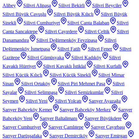
Alibey
Silivri Alipaşa
Silivri Bekirli
Silivri Beyciler
Silivri Büyük Çavuşlu
Silivri Büyük Kılıçlı
Silivri Büyük
Sinekli
Silivri Cumhuriyet
Silivri Çanta Balaban
Silivri
Çanta Sancaktepe
Silivri Çayırdere
Silivri Çeltik
Silivri
Danamandıra
Silivri Değirmenköy Fevzipaşa
Silivri
Değirmenköy İsmetpaşa
Silivri Fatih
Silivri Fener
Silivri
Gazitepe
Silivri Gümüşyaka
Silivri Kadıköy
Silivri
Kavaklı Hürriyet
Silivri Kavaklı İstiklal
Silivri Kurfallı
Silivri Küçük Kılıçlı
Silivri Küçük Sinekli
Silivri Mimar
Sinan
Silivri Ortaköy
Silivri Piri Mehmet Paşa
Silivri
Sayalar
Silivri Selimpaşa
Silivri Semizkumlar
Silivri
Seymen
Silivri Yeni
Silivri Yolçatı
Sarıyer Ayazağa
Sarıyer Bahçeköy Kemer
Sarıyer Bahçeköy Merkez
Sarıyer
Bahçeköy Yeni
Sarıyer Baltalimanı
Sarıyer Büyükdere
Sarıyer Cumhuriyet
Sarıyer Çamlıtepe
Sarıyer Çayırbaşı
Sarıyer Darüşşafaka
Sarıyer Demirciköy
Sarıyer Emirgan