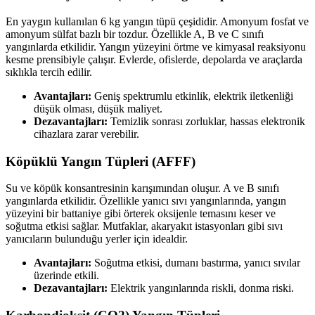
En yaygın kullanılan 6 kg yangın tüpü çeşididir. Amonyum fosfat ve
amonyum sülfat bazlı bir tozdur. Özellikle A, B ve C sınıfı
yangınlarda etkilidir. Yangın yüzeyini örtme ve kimyasal reaksiyonu
kesme prensibiyle çalışır. Evlerde, ofislerde, depolarda ve araçlarda
sıklıkla tercih edilir.
Avantajları:
Geniş spektrumlu etkinlik, elektrik iletkenliği
düşük olması, düşük maliyet.
Dezavantajları:
Temizlik sonrası zorluklar, hassas elektronik
cihazlara zarar verebilir.
Köpüklü Yangın Tüpleri (AFFF)
Su ve köpük konsantresinin karışımından oluşur. A ve B sınıfı
yangınlarda etkilidir. Özellikle yanıcı sıvı yangınlarında, yangın
yüzeyini bir battaniye gibi örterek oksijenle temasını keser ve
soğutma etkisi sağlar. Mutfaklar, akaryakıt istasyonları gibi sıvı
yanıcıların bulunduğu yerler için idealdir.
Avantajları:
Soğutma etkisi, dumanı bastırma, yanıcı sıvılar
üzerinde etkili.
Dezavantajları:
Elektrik yangınlarında riskli, donma riski.