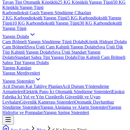
Tavan Tipi Otomatik Köpüklü
25 KG Köpüklü Yangın Tüpü
50 KG
Köpüklü Yangın Tüpü
Karbondioksit Gazlı Yangın Söndürme Cihazları
2 KG Karbondioksitli Yangın Tüpü
5 KG Karbondioksitli Yangın
Tüpü
10 KG Karbondioksitli Yangın Tüpü
30 KG Karbondioksitli
Yangın Tüpü
Yangın Dolabı
Cam Bölmeli Yangın Söndürme Tüpü Dolabı
Köpük Hidrant Dolabı
Cam Bölmeli
Sıva Üstü Cam Kabinli Yangın Dolabı
Sıva Üstü Dik
Tüp Kabinli Yangın Dolabı
Sıva Üstü Standart Yangın
Dolabı
Standart Sahra Tipi Yangın Dolabı
Tüp Kabinli Cam Bölmeli
Sahra Tipi Yangın Dolabı
Yangın Kapıları
Yangın Merdivenleri
Yangın Sistemleri
Acil Durum Kat Tahliye Planları
Acil Durum Yönlendirme
Armatürleri
Elektrik Pano İçi Otomatik Söndürme Sistemleri
Epoksi
Fabrika İçi Yol ve Yön Çizgileri
İş Güvenliği ve Uyarı
Levhaları
Güvenlik Kamerası Sistemleri
Otomatik Davlumbaz
Söndürme Sistemleri
Yangın Algılama ve Alarm Sistemleri
Yangın
Hidrofor ve Pompaları
Yangın Spring Sistemleri