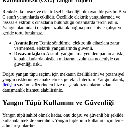
Karbondioksit (CO2) Yangın Tüpleri
Renksiz, kokusuz ve elektriksel iletkenliği olmayan bir gazdır. B ve
C sınıfı yangınlarda etkilidir. Özellikle elektrik yangınlarında ve
hassas elektronik cihazların bulunduğu ortamlarda tercih edilir.
Yangın alanındaki oksijeni azaltarak boğma prensibiyle çalışır ve
geride tortu bırakmaz.
Avantajları:
Temiz söndürme, elektronik cihazlara zarar
vermemesi, elektrik yangınlarında güvenli.
Dezavantajları:
A sınıfı yangınlarda yeniden parlama riski,
kapalı alanlarda oksijen miktarını azaltması nedeniyle can
güvenliği riski.
Doğru yangın tüpü seçimi için mekanın özelliklerini ve potansiyel
yangın risklerini iyi analiz etmek gerekir. İnterform Yangın olarak,
İletişim
sayfamız üzerinden bize ulaşarak uzmanlarımızdan
danışmanlık hizmeti alabilirsiniz.
Yangın Tüpü Kullanımı ve Güvenliği
Yangın tüpü sahibi olmak kadar, onu doğru ve güvenli bir şekilde
kullanabilmek de önemlidir. Yangın tüplerinin kullanımı için temel
adımlar şunlardır: