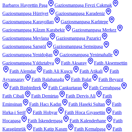
Barbaros Hayrettin Paşa
Gaziosmanpaşa Fevzi Çakmak
Gaziosmanpaşa Hürriyet
Gaziosmanpaşa Karadeniz
Gaziosmanpaşa Karayolları
Gaziosmanpaşa Karlıtepe
Gaziosmanpaşa Kâzım Karabekir
Gaziosmanpaşa Merkez
Gaziosmanpaşa Mevlana
Gaziosmanpaşa Pazariçi
Gaziosmanpaşa Sarıgöl
Gaziosmanpaşa Şemsipaşa
Gaziosmanpaşa Yenidoğan
Gaziosmanpaşa Yenimahalle
Gaziosmanpaşa Yıldıztabya
Fatih Aksaray
Fatih Akşemsettin
Fatih Alemdar
Fatih Ali Kuşçu
Fatih Atikali
Fatih
Ayvansaray
Fatih Balabanağa
Fatih Balat
Fatih Beyazıt
Fatih Binbirdirek
Fatih Cankurtaran
Fatih Cerrahpaşa
Fatih Cibali
Fatih Demirtaş
Fatih Derviş Ali
Fatih
Eminsinan
Fatih Hacı Kadın
Fatih Haseki Sultan
Fatih
Hırka-i Şerif
Fatih Hobyar
Fatih Hoca Gıyasettin
Fatih
Hocapaşa
Fatih İskenderpaşa
Fatih Kalenderhane
Fatih
Karagümrük
Fatih Katip Kasım
Fatih Kemalpaşa
Fatih