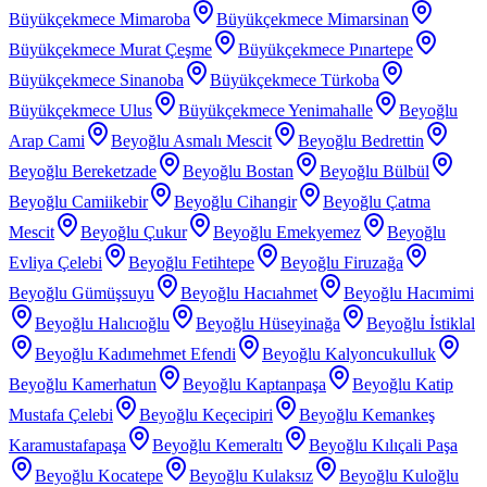
Büyükçekmece Mimaroba
Büyükçekmece Mimarsinan
Büyükçekmece Murat Çeşme
Büyükçekmece Pınartepe
Büyükçekmece Sinanoba
Büyükçekmece Türkoba
Büyükçekmece Ulus
Büyükçekmece Yenimahalle
Beyoğlu
Arap Cami
Beyoğlu Asmalı Mescit
Beyoğlu Bedrettin
Beyoğlu Bereketzade
Beyoğlu Bostan
Beyoğlu Bülbül
Beyoğlu Camiikebir
Beyoğlu Cihangir
Beyoğlu Çatma
Mescit
Beyoğlu Çukur
Beyoğlu Emekyemez
Beyoğlu
Evliya Çelebi
Beyoğlu Fetihtepe
Beyoğlu Firuzağa
Beyoğlu Gümüşsuyu
Beyoğlu Hacıahmet
Beyoğlu Hacımimi
Beyoğlu Halıcıoğlu
Beyoğlu Hüseyinağa
Beyoğlu İstiklal
Beyoğlu Kadımehmet Efendi
Beyoğlu Kalyoncukulluk
Beyoğlu Kamerhatun
Beyoğlu Kaptanpaşa
Beyoğlu Katip
Mustafa Çelebi
Beyoğlu Keçecipiri
Beyoğlu Kemankeş
Karamustafapaşa
Beyoğlu Kemeraltı
Beyoğlu Kılıçali Paşa
Beyoğlu Kocatepe
Beyoğlu Kulaksız
Beyoğlu Kuloğlu