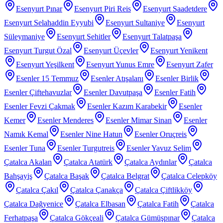
Esenyurt Pınar
Esenyurt Piri Reis
Esenyurt Saadetdere
Esenyurt Selahaddin Eyyubi
Esenyurt Sultaniye
Esenyurt
Süleymaniye
Esenyurt Şehitler
Esenyurt Talatpaşa
Esenyurt Turgut Özal
Esenyurt Üçevler
Esenyurt Yenikent
Esenyurt Yeşilkent
Esenyurt Yunus Emre
Esenyurt Zafer
Esenler 15 Temmuz
Esenler Atışalanı
Esenler Birlik
Esenler Çiftehavuzlar
Esenler Davutpaşa
Esenler Fatih
Esenler Fevzi Çakmak
Esenler Kazım Karabekir
Esenler
Kemer
Esenler Menderes
Esenler Mimar Sinan
Esenler
Namık Kemal
Esenler Nine Hatun
Esenler Oruçreis
Esenler Tuna
Esenler Turgutreis
Esenler Yavuz Selim
Çatalca Akalan
Çatalca Atatürk
Çatalca Aydınlar
Çatalca
Bahşayiş
Çatalca Başak
Çatalca Belgrat
Çatalca Celepköy
Çatalca Çakıl
Çatalca Çanakça
Çatalca Çiftlikköy
Çatalca Dağyenice
Çatalca Elbasan
Çatalca Fatih
Çatalca
Ferhatpaşa
Çatalca Gökçeali
Çatalca Gümüşpınar
Çatalca