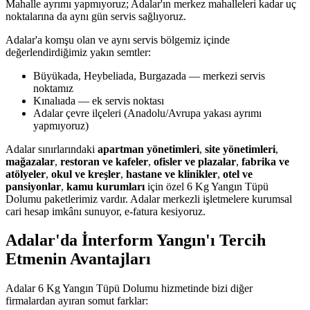
Mahalle ayrımı yapmıyoruz; Adalar'ın merkez mahalleleri kadar uç
noktalarına da aynı gün servis sağlıyoruz.
Adalar'a komşu olan ve aynı servis bölgemiz içinde
değerlendirdiğimiz yakın semtler:
Büyükada, Heybeliada, Burgazada — merkezi servis
noktamız
Kınalıada — ek servis noktası
Adalar çevre ilçeleri (Anadolu/Avrupa yakası ayrımı
yapmıyoruz)
Adalar sınırlarındaki
apartman yönetimleri
,
site yönetimleri
,
mağazalar
,
restoran ve kafeler
,
ofisler ve plazalar
,
fabrika ve
atölyeler
,
okul ve kreşler
,
hastane ve klinikler
,
otel ve
pansiyonlar
,
kamu kurumları
için özel 6 Kg Yangın Tüpü
Dolumu paketlerimiz vardır. Adalar merkezli işletmelere kurumsal
cari hesap imkânı sunuyor, e-fatura kesiyoruz.
Adalar'da İnterform Yangın'ı Tercih
Etmenin Avantajları
Adalar 6 Kg Yangın Tüpü Dolumu hizmetinde bizi diğer
firmalardan ayıran somut farklar: