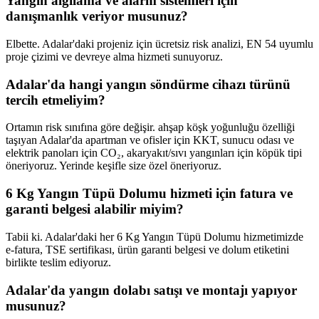
Yangın algılama ve alarm sistemleri için
danışmanlık veriyor musunuz?
Elbette. Adalar'daki projeniz için ücretsiz risk analizi, EN 54 uyumlu
proje çizimi ve devreye alma hizmeti sunuyoruz.
Adalar'da hangi yangın söndürme cihazı türünü
tercih etmeliyim?
Ortamın risk sınıfına göre değişir. ahşap köşk yoğunluğu özelliği
taşıyan Adalar'da apartman ve ofisler için KKT, sunucu odası ve
elektrik panoları için CO₂, akaryakıt/sıvı yangınları için köpük tipi
öneriyoruz. Yerinde keşifle size özel öneriyoruz.
6 Kg Yangın Tüpü Dolumu hizmeti için fatura ve
garanti belgesi alabilir miyim?
Tabii ki. Adalar'daki her 6 Kg Yangın Tüpü Dolumu hizmetimizde
e-fatura, TSE sertifikası, ürün garanti belgesi ve dolum etiketini
birlikte teslim ediyoruz.
Adalar'da yangın dolabı satışı ve montajı yapıyor
musunuz?