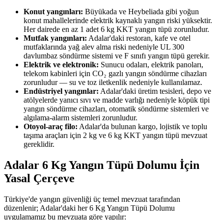
Konut yangınları:
Büyükada ve Heybeliada gibi yoğun
konut mahallelerinde elektrik kaynaklı yangın riski yüksektir.
Her dairede en az 1 adet 6 kg KKT yangın tüpü zorunludur.
Mutfak yangınları:
Adalar'daki restoran, kafe ve otel
mutfaklarında yağ alev alma riski nedeniyle UL 300
davlumbaz söndürme sistemi ve F sınıfı yangın tüpü gerekir.
Elektrik ve elektronik:
Sunucu odaları, elektrik panoları,
telekom kabinleri için CO₂ gazlı yangın söndürme cihazları
zorunludur — su ve toz iletkenlik nedeniyle kullanılamaz.
Endüstriyel yangınlar:
Adalar'daki üretim tesisleri, depo ve
atölyelerde yanıcı sıvı ve madde varlığı nedeniyle köpük tipi
yangın söndürme cihazları, otomatik söndürme sistemleri ve
algılama-alarm sistemleri zorunludur.
Otoyol-araç filo:
Adalar'da bulunan kargo, lojistik ve toplu
taşıma araçları için 2 kg ve 6 kg KKT yangın tüpü mevzuat
gereklidir.
Adalar 6 Kg Yangın Tüpü Dolumu İçin
Yasal Çerçeve
Türkiye'de yangın güvenliği üç temel mevzuat tarafından
düzenlenir; Adalar'daki her 6 Kg Yangın Tüpü Dolumu
uygulamamız bu mevzuata göre yapılır: