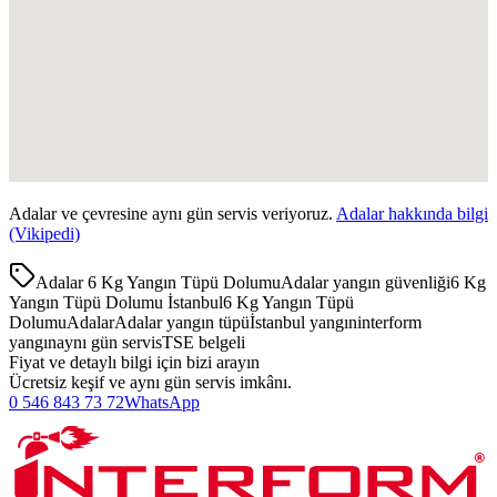
Adalar
ve çevresine aynı gün servis veriyoruz.
Adalar
hakkında bilgi
(Vikipedi)
Adalar 6 Kg Yangın Tüpü Dolumu
Adalar yangın güvenliği
6 Kg
Yangın Tüpü Dolumu İstanbul
6 Kg Yangın Tüpü
Dolumu
Adalar
Adalar yangın tüpü
İstanbul yangın
interform
yangın
aynı gün servis
TSE belgeli
Fiyat ve detaylı bilgi için bizi arayın
Ücretsiz keşif ve aynı gün servis imkânı.
0 546 843 73 72
WhatsApp