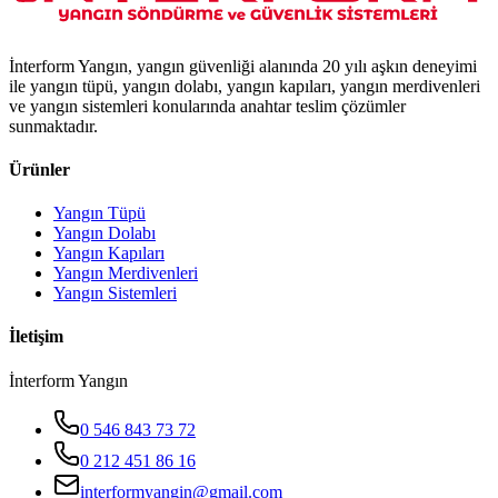
İnterform Yangın, yangın güvenliği alanında 20 yılı aşkın deneyimi
ile yangın tüpü, yangın dolabı, yangın kapıları, yangın merdivenleri
ve yangın sistemleri konularında anahtar teslim çözümler
sunmaktadır.
Ürünler
Yangın Tüpü
Yangın Dolabı
Yangın Kapıları
Yangın Merdivenleri
Yangın Sistemleri
İletişim
İnterform Yangın
0 546 843 73 72
0 212 451 86 16
interformyangin@gmail.com