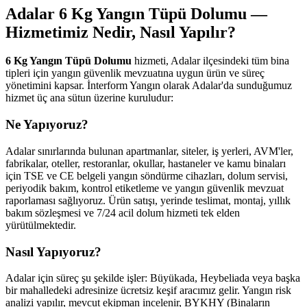
Adalar 6 Kg Yangın Tüpü Dolumu —
Hizmetimiz Nedir, Nasıl Yapılır?
6 Kg Yangın Tüpü Dolumu
hizmeti, Adalar ilçesindeki tüm bina
tipleri için yangın güvenlik mevzuatına uygun ürün ve süreç
yönetimini kapsar. İnterform Yangın olarak Adalar'da sunduğumuz
hizmet üç ana sütun üzerine kuruludur:
Ne Yapıyoruz?
Adalar sınırlarında bulunan apartmanlar, siteler, iş yerleri, AVM'ler,
fabrikalar, oteller, restoranlar, okullar, hastaneler ve kamu binaları
için TSE ve CE belgeli yangın söndürme cihazları, dolum servisi,
periyodik bakım, kontrol etiketleme ve yangın güvenlik mevzuat
raporlaması sağlıyoruz. Ürün satışı, yerinde teslimat, montaj, yıllık
bakım sözleşmesi ve 7/24 acil dolum hizmeti tek elden
yürütülmektedir.
Nasıl Yapıyoruz?
Adalar için süreç şu şekilde işler: Büyükada, Heybeliada veya başka
bir mahalledeki adresinize ücretsiz keşif aracımız gelir. Yangın risk
analizi yapılır, mevcut ekipman incelenir, BYKHY (Binaların