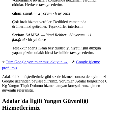
yönlendirme levhaları konusunda herzaman yardımcı
oldular. Herkese tavsiye ederim.
cihan arısüt
—
2 yorum
· 6 ay önce
Çok hızlı hizmet verdiler. Dedikleri zamanında
ürünlerimizi getirdiler. Teşekkürler interform.
Serkan SAMSA
—
Yerel Rehber · 58 yorum · 11
fotoğraf
· bir yıl önce
Teşekkür ederiz Kaan bey dürüst iyi niyetli işini düzgün
yapan çözüm odaklı birisi kesinlikle tavsiye ederim.
⭐
Tüm Google yorumlarımızı okuyun →
· 📍
Google işletme
profilimiz
Adalar'daki müşterilerimiz gibi siz de hizmet sonrası deneyiminizi
Google üzerinden paylaşabilirsiniz. Yorumlar, Adalar bölgesinde 6
Kg Yangın Tüpü Dolumu hizmeti arayan komşularınız için en
güvenilir referanstır.
Adalar'da İlgili Yangın Güvenliği
Hizmetlerimiz