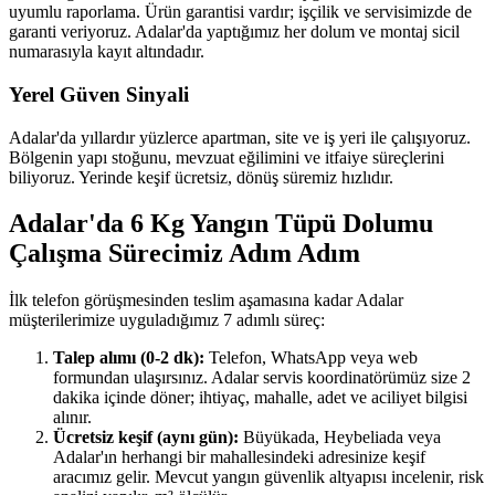
uyumlu raporlama. Ürün garantisi vardır; işçilik ve servisimizde de
garanti veriyoruz. Adalar'da yaptığımız her dolum ve montaj sicil
numarasıyla kayıt altındadır.
Yerel Güven Sinyali
Adalar'da yıllardır yüzlerce apartman, site ve iş yeri ile çalışıyoruz.
Bölgenin yapı stoğunu, mevzuat eğilimini ve itfaiye süreçlerini
biliyoruz. Yerinde keşif ücretsiz, dönüş süremiz hızlıdır.
Adalar'da 6 Kg Yangın Tüpü Dolumu
Çalışma Sürecimiz Adım Adım
İlk telefon görüşmesinden teslim aşamasına kadar Adalar
müşterilerimize uyguladığımız 7 adımlı süreç:
Talep alımı (0-2 dk):
Telefon, WhatsApp veya web
formundan ulaşırsınız. Adalar servis koordinatörümüz size 2
dakika içinde döner; ihtiyaç, mahalle, adet ve aciliyet bilgisi
alınır.
Ücretsiz keşif (aynı gün):
Büyükada, Heybeliada veya
Adalar'ın herhangi bir mahallesindeki adresinize keşif
aracımız gelir. Mevcut yangın güvenlik altyapısı incelenir, risk