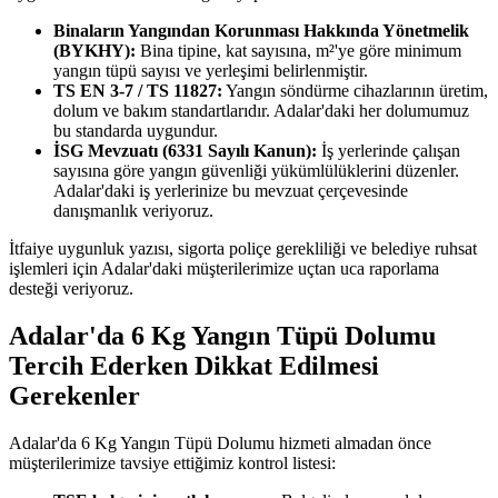
Binaların Yangından Korunması Hakkında Yönetmelik
(BYKHY):
Bina tipine, kat sayısına, m²'ye göre minimum
yangın tüpü sayısı ve yerleşimi belirlenmiştir.
TS EN 3-7 / TS 11827:
Yangın söndürme cihazlarının üretim,
dolum ve bakım standartlarıdır. Adalar'daki her dolumumuz
bu standarda uygundur.
İSG Mevzuatı (6331 Sayılı Kanun):
İş yerlerinde çalışan
sayısına göre yangın güvenliği yükümlülüklerini düzenler.
Adalar'daki iş yerlerinize bu mevzuat çerçevesinde
danışmanlık veriyoruz.
İtfaiye uygunluk yazısı, sigorta poliçe gerekliliği ve belediye ruhsat
işlemleri için Adalar'daki müşterilerimize uçtan uca raporlama
desteği veriyoruz.
Adalar'da 6 Kg Yangın Tüpü Dolumu
Tercih Ederken Dikkat Edilmesi
Gerekenler
Adalar'da 6 Kg Yangın Tüpü Dolumu hizmeti almadan önce
müşterilerimize tavsiye ettiğimiz kontrol listesi: