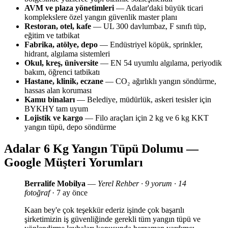
AVM ve plaza yönetimleri
— Adalar'daki büyük ticari
komplekslere özel yangın güvenlik master planı
Restoran, otel, kafe
— UL 300 davlumbaz, F sınıfı tüp,
eğitim ve tatbikat
Fabrika, atölye, depo
— Endüstriyel köpük, sprinkler,
hidrant, algılama sistemleri
Okul, kreş, üniversite
— EN 54 uyumlu algılama, periyodik
bakım, öğrenci tatbikatı
Hastane, klinik, eczane
— CO₂ ağırlıklı yangın söndürme,
hassas alan koruması
Kamu binaları
— Belediye, müdürlük, askeri tesisler için
BYKHY tam uyum
Lojistik ve kargo
— Filo araçları için 2 kg ve 6 kg KKT
yangın tüpü, depo söndürme
Adalar 6 Kg Yangın Tüpü Dolumu —
Google Müşteri Yorumları
Berralife Mobilya
—
Yerel Rehber · 9 yorum · 14
fotoğraf
· 7 ay önce
Kaan bey'e çok teşekkür ederiz işinde çok başarılı
şirketimizin iş güvenliğinde gerekli tüm yangın tüpü ve