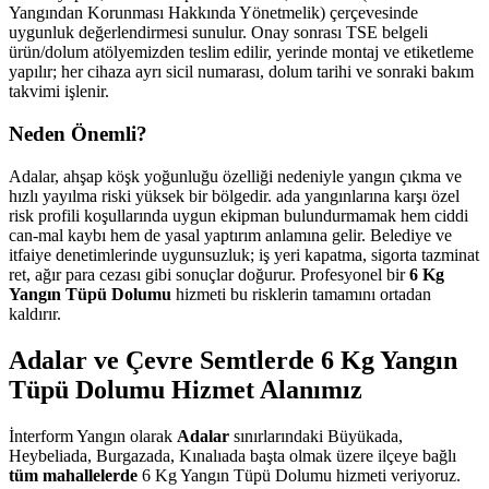
Yangından Korunması Hakkında Yönetmelik) çerçevesinde
uygunluk değerlendirmesi sunulur. Onay sonrası TSE belgeli
ürün/dolum atölyemizden teslim edilir, yerinde montaj ve etiketleme
yapılır; her cihaza ayrı sicil numarası, dolum tarihi ve sonraki bakım
takvimi işlenir.
Neden Önemli?
Adalar, ahşap köşk yoğunluğu özelliği nedeniyle yangın çıkma ve
hızlı yayılma riski yüksek bir bölgedir. ada yangınlarına karşı özel
risk profili koşullarında uygun ekipman bulundurmamak hem ciddi
can-mal kaybı hem de yasal yaptırım anlamına gelir. Belediye ve
itfaiye denetimlerinde uygunsuzluk; iş yeri kapatma, sigorta tazminat
ret, ağır para cezası gibi sonuçlar doğurur. Profesyonel bir
6 Kg
Yangın Tüpü Dolumu
hizmeti bu risklerin tamamını ortadan
kaldırır.
Adalar ve Çevre Semtlerde 6 Kg Yangın
Tüpü Dolumu Hizmet Alanımız
İnterform Yangın olarak
Adalar
sınırlarındaki Büyükada,
Heybeliada, Burgazada, Kınalıada başta olmak üzere ilçeye bağlı
tüm mahallelerde
6 Kg Yangın Tüpü Dolumu hizmeti veriyoruz.