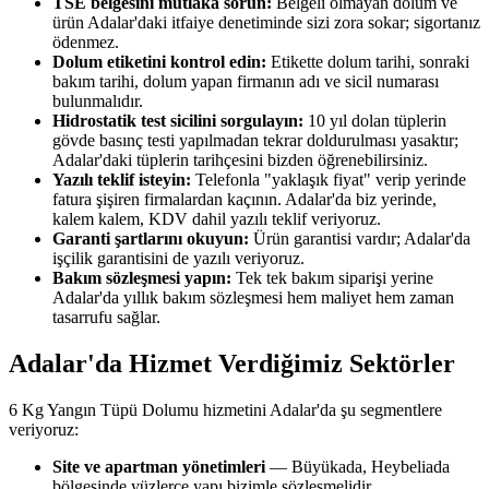
TSE belgesini mutlaka sorun:
Belgeli olmayan dolum ve
ürün Adalar'daki itfaiye denetiminde sizi zora sokar; sigortanız
ödenmez.
Dolum etiketini kontrol edin:
Etikette dolum tarihi, sonraki
bakım tarihi, dolum yapan firmanın adı ve sicil numarası
bulunmalıdır.
Hidrostatik test sicilini sorgulayın:
10 yıl dolan tüplerin
gövde basınç testi yapılmadan tekrar doldurulması yasaktır;
Adalar'daki tüplerin tarihçesini bizden öğrenebilirsiniz.
Yazılı teklif isteyin:
Telefonla "yaklaşık fiyat" verip yerinde
fatura şişiren firmalardan kaçının. Adalar'da biz yerinde,
kalem kalem, KDV dahil yazılı teklif veriyoruz.
Garanti şartlarını okuyun:
Ürün garantisi vardır; Adalar'da
işçilik garantisini de yazılı veriyoruz.
Bakım sözleşmesi yapın:
Tek tek bakım siparişi yerine
Adalar'da yıllık bakım sözleşmesi hem maliyet hem zaman
tasarrufu sağlar.
Adalar'da Hizmet Verdiğimiz Sektörler
6 Kg Yangın Tüpü Dolumu hizmetini Adalar'da şu segmentlere
veriyoruz:
Site ve apartman yönetimleri
— Büyükada, Heybeliada
bölgesinde yüzlerce yapı bizimle sözleşmelidir