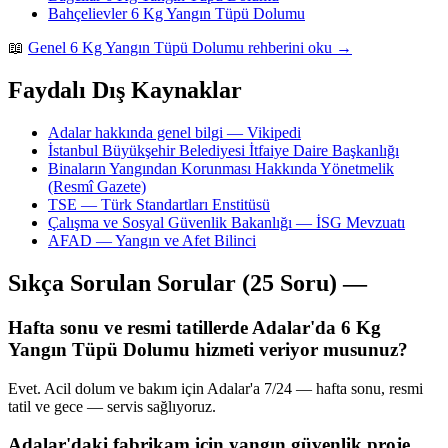
Bahçelievler 6 Kg Yangın Tüpü Dolumu
📖
Genel 6 Kg Yangın Tüpü Dolumu rehberini oku →
Faydalı Dış Kaynaklar
Adalar hakkında genel bilgi — Vikipedi
İstanbul Büyükşehir Belediyesi İtfaiye Daire Başkanlığı
Binaların Yangından Korunması Hakkında Yönetmelik
(Resmî Gazete)
TSE — Türk Standartları Enstitüsü
Çalışma ve Sosyal Güvenlik Bakanlığı — İSG Mevzuatı
AFAD — Yangın ve Afet Bilinci
Sıkça Sorulan Sorular (25 Soru) —
Hafta sonu ve resmi tatillerde Adalar'da 6 Kg
Yangın Tüpü Dolumu hizmeti veriyor musunuz?
Evet. Acil dolum ve bakım için Adalar'a 7/24 — hafta sonu, resmi
tatil ve gece — servis sağlıyoruz.
Adalar'daki fabrikam için yangın güvenlik proje