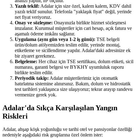
analizi yapılır, m² ölçülür.
Yazılı teklif:
Adalar için size özel, kalem kalem, KDV dahil
yazılı teklif sunulur. Telefonla "yaklaşık fiyat" değil, yerinde
net fiyat veriyoruz.
Onay ve sözleşme:
Onayınızla birlikte hizmet sözleşmesi
imzalanır. Kurumsal müşteriler için cari hesap, açık fatura ve
aşamalı ödeme imkânı sağlanır.
Uygulama (aynı gün veya 1-2 iş günü):
TSE belgeli
ürün/dolum atölyemizden teslim edilir, yerinde montaj,
etiketleme ve sicillendirme yapılır. Adalar'daki adresinize ek
bir ziyaret gerekmez.
Belgeleme:
Her cihaz için TSE sertifikası, dolum etiketi, sicil
numarası, garanti belgesi ve BYKHY uyumluluk raporu
birlikte teslim edilir.
Periyodik takip:
Adalar müşterilerimiz için otomatik
hatırlatma sistemine alınırsınız. Bakım, dolum ve hidrostatik
test tarihleri yaklaşınca size ulaşıyoruz; tekrar arayıp randevu
vermenize gerek yok.
Adalar'da Sıkça Karşılaşılan Yangın
Riskleri
Adalar, ahşap köşk yoğunluğu ve tarihi otel ve pansiyonlar özelliği
nedeniyle aşağıdaki risk gruplarına özel önlem ister: