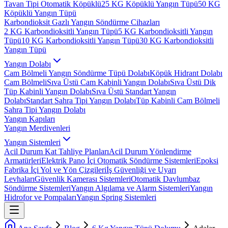
Tavan Tipi Otomatik Köpüklü
25 KG Köpüklü Yangın Tüpü
50 KG
Köpüklü Yangın Tüpü
Karbondioksit Gazlı Yangın Söndürme Cihazları
2 KG Karbondioksitli Yangın Tüpü
5 KG Karbondioksitli Yangın
Tüpü
10 KG Karbondioksitli Yangın Tüpü
30 KG Karbondioksitli
Yangın Tüpü
Yangın Dolabı
Cam Bölmeli Yangın Söndürme Tüpü Dolabı
Köpük Hidrant Dolabı
Cam Bölmeli
Sıva Üstü Cam Kabinli Yangın Dolabı
Sıva Üstü Dik
Tüp Kabinli Yangın Dolabı
Sıva Üstü Standart Yangın
Dolabı
Standart Sahra Tipi Yangın Dolabı
Tüp Kabinli Cam Bölmeli
Sahra Tipi Yangın Dolabı
Yangın Kapıları
Yangın Merdivenleri
Yangın Sistemleri
Acil Durum Kat Tahliye Planları
Acil Durum Yönlendirme
Armatürleri
Elektrik Pano İçi Otomatik Söndürme Sistemleri
Epoksi
Fabrika İçi Yol ve Yön Çizgileri
İş Güvenliği ve Uyarı
Levhaları
Güvenlik Kamerası Sistemleri
Otomatik Davlumbaz
Söndürme Sistemleri
Yangın Algılama ve Alarm Sistemleri
Yangın
Hidrofor ve Pompaları
Yangın Spring Sistemleri