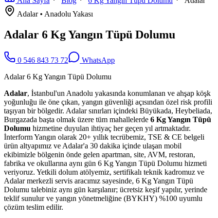
Ana Sayfa
Blog
6 Kg Yangın Tüpü Dolumu
Adalar
Adalar
•
Anadolu
Yakası
Adalar 6 Kg Yangın Tüpü Dolumu
0 546 843 73 72
WhatsApp
Adalar 6 Kg Yangın Tüpü Dolumu
Adalar
, İstanbul'un Anadolu yakasında konumlanan ve ahşap köşk
yoğunluğu ile öne çıkan, yangın güvenliği açısından özel risk profili
taşıyan bir bölgedir. Adalar sınırları içindeki Büyükada, Heybeliada,
Burgazada başta olmak üzere tüm mahallelerde
6 Kg Yangın Tüpü
Dolumu
hizmetine duyulan ihtiyaç her geçen yıl artmaktadır.
İnterform Yangın olarak 20+ yıllık tecrübemiz, TSE & CE belgeli
ürün altyapımız ve Adalar'a 30 dakika içinde ulaşan mobil
ekibimizle bölgenin önde gelen apartman, site, AVM, restoran,
fabrika ve okullarına aynı gün 6 Kg Yangın Tüpü Dolumu hizmeti
veriyoruz. Yetkili dolum atölyemiz, sertifikalı teknik kadromuz ve
Adalar merkezli servis aracımız sayesinde, 6 Kg Yangın Tüpü
Dolumu talebiniz aynı gün karşılanır; ücretsiz keşif yapılır, yerinde
teklif sunulur ve yangın yönetmeliğine (BYKHY) %100 uyumlu
çözüm teslim edilir.