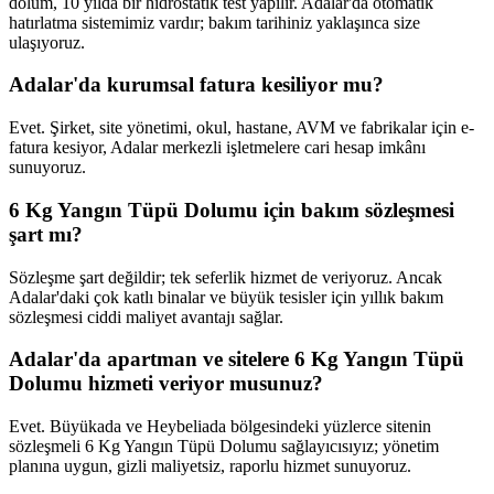
dolum, 10 yılda bir hidrostatik test yapılır. Adalar'da otomatik
hatırlatma sistemimiz vardır; bakım tarihiniz yaklaşınca size
ulaşıyoruz.
Adalar'da kurumsal fatura kesiliyor mu?
Evet. Şirket, site yönetimi, okul, hastane, AVM ve fabrikalar için e-
fatura kesiyor, Adalar merkezli işletmelere cari hesap imkânı
sunuyoruz.
6 Kg Yangın Tüpü Dolumu için bakım sözleşmesi
şart mı?
Sözleşme şart değildir; tek seferlik hizmet de veriyoruz. Ancak
Adalar'daki çok katlı binalar ve büyük tesisler için yıllık bakım
sözleşmesi ciddi maliyet avantajı sağlar.
Adalar'da apartman ve sitelere 6 Kg Yangın Tüpü
Dolumu hizmeti veriyor musunuz?
Evet. Büyükada ve Heybeliada bölgesindeki yüzlerce sitenin
sözleşmeli 6 Kg Yangın Tüpü Dolumu sağlayıcısıyız; yönetim
planına uygun, gizli maliyetsiz, raporlu hizmet sunuyoruz.