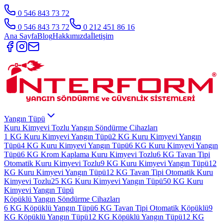
0 546 843 73 72
0 546 843 73 72
0 212 451 86 16
Ana Sayfa
Blog
Hakkımızda
İletişim
Yangın Tüpü
Kuru Kimyevi Tozlu Yangın Söndürme Cihazları
1 KG Kuru Kimyevi Yangın Tüpü
2 KG Kuru Kimyevi Yangın
Tüpü
4 KG Kuru Kimyevi Yangın Tüpü
6 KG Kuru Kimyevi Yangın
Tüpü
6 KG Krom Kaplama Kuru Kimyevi Tozlu
6 KG Tavan Tipi
Otomatik Kuru Kimyevi Tozlu
9 KG Kuru Kimyevi Yangın Tüpü
12
KG Kuru Kimyevi Yangın Tüpü
12 KG Tavan Tipi Otomatik Kuru
Kimyevi Tozlu
25 KG Kuru Kimyevi Yangın Tüpü
50 KG Kuru
Kimyevi Yangın Tüpü
Köpüklü Yangın Söndürme Cihazları
6 KG Köpüklü Yangın Tüpü
6 KG Tavan Tipi Otomatik Köpüklü
9
KG Köpüklü Yangın Tüpü
12 KG Köpüklü Yangın Tüpü
12 KG