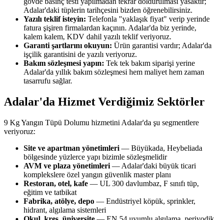
gövde basınç testi yapılmadan tekrar doldurulması yasaktır;
Adalar'daki tüplerin tarihçesini bizden öğrenebilirsiniz.
Yazılı teklif isteyin:
Telefonla "yaklaşık fiyat" verip yerinde
fatura şişiren firmalardan kaçının. Adalar'da biz yerinde,
kalem kalem, KDV dahil yazılı teklif veriyoruz.
Garanti şartlarını okuyun:
Ürün garantisi vardır; Adalar'da
işçilik garantisini de yazılı veriyoruz.
Bakım sözleşmesi yapın:
Tek tek bakım siparişi yerine
Adalar'da yıllık bakım sözleşmesi hem maliyet hem zaman
tasarrufu sağlar.
Adalar'da Hizmet Verdiğimiz Sektörler
9 Kg Yangın Tüpü Dolumu hizmetini Adalar'da şu segmentlere
veriyoruz:
Site ve apartman yönetimleri
— Büyükada, Heybeliada
bölgesinde yüzlerce yapı bizimle sözleşmelidir
AVM ve plaza yönetimleri
— Adalar'daki büyük ticari
komplekslere özel yangın güvenlik master planı
Restoran, otel, kafe
— UL 300 davlumbaz, F sınıfı tüp,
eğitim ve tatbikat
Fabrika, atölye, depo
— Endüstriyel köpük, sprinkler,
hidrant, algılama sistemleri
Okul, kreş, üniversite
— EN 54 uyumlu algılama, periyodik