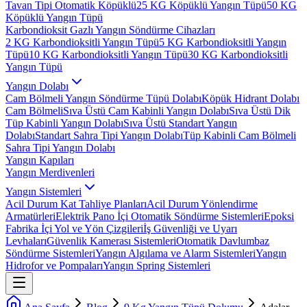
Tavan Tipi Otomatik Köpüklü
25 KG Köpüklü Yangın Tüpü
50 KG
Köpüklü Yangın Tüpü
Karbondioksit Gazlı Yangın Söndürme Cihazları
2 KG Karbondioksitli Yangın Tüpü
5 KG Karbondioksitli Yangın
Tüpü
10 KG Karbondioksitli Yangın Tüpü
30 KG Karbondioksitli
Yangın Tüpü
Yangın Dolabı
Cam Bölmeli Yangın Söndürme Tüpü Dolabı
Köpük Hidrant Dolabı
Cam Bölmeli
Sıva Üstü Cam Kabinli Yangın Dolabı
Sıva Üstü Dik
Tüp Kabinli Yangın Dolabı
Sıva Üstü Standart Yangın
Dolabı
Standart Sahra Tipi Yangın Dolabı
Tüp Kabinli Cam Bölmeli
Sahra Tipi Yangın Dolabı
Yangın Kapıları
Yangın Merdivenleri
Yangın Sistemleri
Acil Durum Kat Tahliye Planları
Acil Durum Yönlendirme
Armatürleri
Elektrik Pano İçi Otomatik Söndürme Sistemleri
Epoksi
Fabrika İçi Yol ve Yön Çizgileri
İş Güvenliği ve Uyarı
Levhaları
Güvenlik Kamerası Sistemleri
Otomatik Davlumbaz
Söndürme Sistemleri
Yangın Algılama ve Alarm Sistemleri
Yangın
Hidrofor ve Pompaları
Yangın Spring Sistemleri