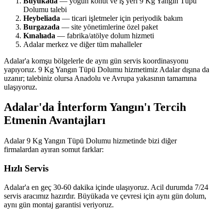
Büyükada
— yoğun konut ve iş yeri 9 Kg Yangın Tüpü
Dolumu talebi
Heybeliada
— ticari işletmeler için periyodik bakım
Burgazada
— site yönetimlerine özel paket
Kınalıada
— fabrika/atölye dolum hizmeti
Adalar merkez ve diğer tüm mahalleler
Adalar'a komşu bölgelerle de aynı gün servis koordinasyonu
yapıyoruz. 9 Kg Yangın Tüpü Dolumu hizmetimiz Adalar dışına da
uzanır; talebiniz olursa Anadolu ve Avrupa yakasının tamamına
ulaşıyoruz.
Adalar'da İnterform Yangın'ı Tercih
Etmenin Avantajları
Adalar 9 Kg Yangın Tüpü Dolumu hizmetinde bizi diğer
firmalardan ayıran somut farklar:
Hızlı Servis
Adalar'a en geç 30-60 dakika içinde ulaşıyoruz. Acil durumda 7/24
servis aracımız hazırdır. Büyükada ve çevresi için aynı gün dolum,
aynı gün montaj garantisi veriyoruz.