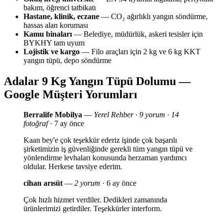
bakım, öğrenci tatbikatı
Hastane, klinik, eczane
— CO₂ ağırlıklı yangın söndürme,
hassas alan koruması
Kamu binaları
— Belediye, müdürlük, askeri tesisler için
BYKHY tam uyum
Lojistik ve kargo
— Filo araçları için 2 kg ve 6 kg KKT
yangın tüpü, depo söndürme
Adalar 9 Kg Yangın Tüpü Dolumu —
Google Müşteri Yorumları
Berralife Mobilya
—
Yerel Rehber · 9 yorum · 14
fotoğraf
· 7 ay önce
Kaan bey'e çok teşekkür ederiz işinde çok başarılı
şirketimizin iş güvenliğinde gerekli tüm yangın tüpü ve
yönlendirme levhaları konusunda herzaman yardımcı
oldular. Herkese tavsiye ederim.
cihan arısüt
—
2 yorum
· 6 ay önce
Çok hızlı hizmet verdiler. Dedikleri zamanında
ürünlerimizi getirdiler. Teşekkürler interform.