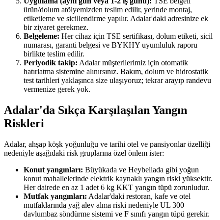
Uygulama (aynı gün veya 1-2 iş günü):
TSE belgeli
ürün/dolum atölyemizden teslim edilir, yerinde montaj,
etiketleme ve sicillendirme yapılır. Adalar'daki adresinize ek
bir ziyaret gerekmez.
Belgeleme:
Her cihaz için TSE sertifikası, dolum etiketi, sicil
numarası, garanti belgesi ve BYKHY uyumluluk raporu
birlikte teslim edilir.
Periyodik takip:
Adalar müşterilerimiz için otomatik
hatırlatma sistemine alınırsınız. Bakım, dolum ve hidrostatik
test tarihleri yaklaşınca size ulaşıyoruz; tekrar arayıp randevu
vermenize gerek yok.
Adalar'da Sıkça Karşılaşılan Yangın
Riskleri
Adalar, ahşap köşk yoğunluğu ve tarihi otel ve pansiyonlar özelliği
nedeniyle aşağıdaki risk gruplarına özel önlem ister:
Konut yangınları:
Büyükada ve Heybeliada gibi yoğun
konut mahallelerinde elektrik kaynaklı yangın riski yüksektir.
Her dairede en az 1 adet 6 kg KKT yangın tüpü zorunludur.
Mutfak yangınları:
Adalar'daki restoran, kafe ve otel
mutfaklarında yağ alev alma riski nedeniyle UL 300
davlumbaz söndürme sistemi ve F sınıfı yangın tüpü gerekir.