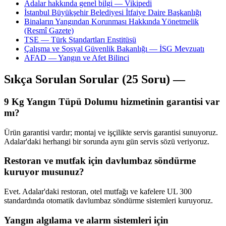
Adalar hakkında genel bilgi — Vikipedi
İstanbul Büyükşehir Belediyesi İtfaiye Daire Başkanlığı
Binaların Yangından Korunması Hakkında Yönetmelik
(Resmî Gazete)
TSE — Türk Standartları Enstitüsü
Çalışma ve Sosyal Güvenlik Bakanlığı — İSG Mevzuatı
AFAD — Yangın ve Afet Bilinci
Sıkça Sorulan Sorular (25 Soru) —
9 Kg Yangın Tüpü Dolumu hizmetinin garantisi var
mı?
Ürün garantisi vardır; montaj ve işçilikte servis garantisi sunuyoruz.
Adalar'daki herhangi bir sorunda aynı gün servis sözü veriyoruz.
Restoran ve mutfak için davlumbaz söndürme
kuruyor musunuz?
Evet. Adalar'daki restoran, otel mutfağı ve kafelere UL 300
standardında otomatik davlumbaz söndürme sistemleri kuruyoruz.
Yangın algılama ve alarm sistemleri için