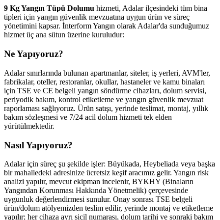
9 Kg Yangın Tüpü Dolumu
hizmeti, Adalar ilçesindeki tüm bina
tipleri için yangın güvenlik mevzuatına uygun ürün ve süreç
yönetimini kapsar. İnterform Yangın olarak Adalar'da sunduğumuz
hizmet üç ana sütun üzerine kuruludur:
Ne Yapıyoruz?
Adalar sınırlarında bulunan apartmanlar, siteler, iş yerleri, AVM'ler,
fabrikalar, oteller, restoranlar, okullar, hastaneler ve kamu binaları
için TSE ve CE belgeli yangın söndürme cihazları, dolum servisi,
periyodik bakım, kontrol etiketleme ve yangın güvenlik mevzuat
raporlaması sağlıyoruz. Ürün satışı, yerinde teslimat, montaj, yıllık
bakım sözleşmesi ve 7/24 acil dolum hizmeti tek elden
yürütülmektedir.
Nasıl Yapıyoruz?
Adalar için süreç şu şekilde işler: Büyükada, Heybeliada veya başka
bir mahalledeki adresinize ücretsiz keşif aracımız gelir. Yangın risk
analizi yapılır, mevcut ekipman incelenir, BYKHY (Binaların
Yangından Korunması Hakkında Yönetmelik) çerçevesinde
uygunluk değerlendirmesi sunulur. Onay sonrası TSE belgeli
ürün/dolum atölyemizden teslim edilir, yerinde montaj ve etiketleme
yapılır; her cihaza ayrı sicil numarası, dolum tarihi ve sonraki bakım