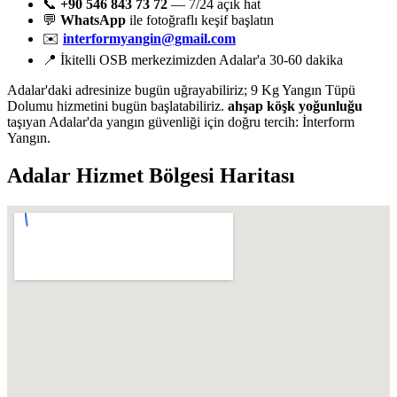
📞
+90 546 843 73 72
— 7/24 açık hat
💬
WhatsApp
ile fotoğraflı keşif başlatın
✉️
interformyangin@gmail.com
📍 İkitelli OSB merkezimizden Adalar'a 30-60 dakika
Adalar'daki adresinize bugün uğrayabiliriz; 9 Kg Yangın Tüpü
Dolumu hizmetini bugün başlatabiliriz.
ahşap köşk yoğunluğu
taşıyan Adalar'da yangın güvenliği için doğru tercih: İnterform
Yangın.
Adalar
Hizmet Bölgesi Haritası