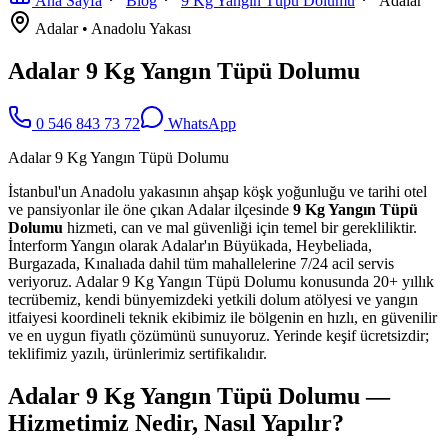
Ana Sayfa
Blog
9 Kg Yangın Tüpü Dolumu
Adalar
Adalar
•
Anadolu
Yakası
Adalar 9 Kg Yangın Tüpü Dolumu
0 546 843 73 72
WhatsApp
Adalar 9 Kg Yangın Tüpü Dolumu
İstanbul'un Anadolu yakasının ahşap köşk yoğunluğu ve tarihi otel
ve pansiyonlar ile öne çıkan Adalar ilçesinde
9 Kg Yangın Tüpü
Dolumu
hizmeti, can ve mal güvenliği için temel bir gerekliliktir.
İnterform Yangın olarak Adalar'ın Büyükada, Heybeliada,
Burgazada, Kınalıada dahil tüm mahallelerine 7/24 acil servis
veriyoruz. Adalar 9 Kg Yangın Tüpü Dolumu konusunda 20+ yıllık
tecrübemiz, kendi bünyemizdeki yetkili dolum atölyesi ve yangın
itfaiyesi koordineli teknik ekibimiz ile bölgenin en hızlı, en güvenilir
ve en uygun fiyatlı çözümünü sunuyoruz. Yerinde keşif ücretsizdir;
teklifimiz yazılı, ürünlerimiz sertifikalıdır.
Adalar 9 Kg Yangın Tüpü Dolumu —
Hizmetimiz Nedir, Nasıl Yapılır?