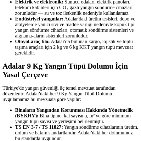
Elektrik ve elektronik:
Sunucu odaları, elektrik panoları,
telekom kabinleri için CO₂ gazlı yangın söndürme cihazları
zorunludur — su ve toz iletkenlik nedeniyle kullanılamaz.
Endüstriyel yangınlar:
Adalar'daki üretim tesisleri, depo ve
atölyelerde yanıcı sıvı ve madde varlığı nedeniyle köpük tipi
yangın söndürme cihazları, otomatik söndürme sistemleri ve
algılama-alarm sistemleri zorunludur.
Otoyol-araç filo:
Adalar'da bulunan kargo, lojistik ve toplu
taşıma araçları için 2 kg ve 6 kg KKT yangın tüpü mevzuat
gereklidir.
Adalar 9 Kg Yangın Tüpü Dolumu İçin
Yasal Çerçeve
Türkiye'de yangın güvenliği üç temel mevzuat tarafından
düzenlenir; Adalar'daki her 9 Kg Yangın Tüpü Dolumu
uygulamamız bu mevzuata göre yapılır:
Binaların Yangından Korunması Hakkında Yönetmelik
(BYKHY):
Bina tipine, kat sayısına, m²'ye göre minimum
yangın tüpü sayısı ve yerleşimi belirlenmiştir.
TS EN 3-7 / TS 11827:
Yangın söndürme cihazlarının üretim,
dolum ve bakım standartlarıdır. Adalar'daki her dolumumuz
bu standarda uygundur.