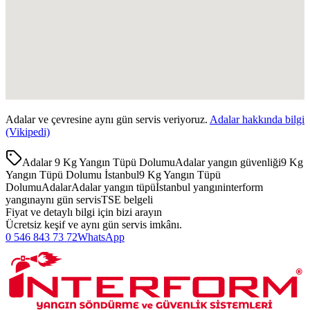
Adalar
ve çevresine aynı gün servis veriyoruz.
Adalar
hakkında bilgi
(Vikipedi)
Adalar 9 Kg Yangın Tüpü Dolumu
Adalar yangın güvenliği
9 Kg
Yangın Tüpü Dolumu İstanbul
9 Kg Yangın Tüpü
Dolumu
Adalar
Adalar yangın tüpü
İstanbul yangın
interform
yangın
aynı gün servis
TSE belgeli
Fiyat ve detaylı bilgi için bizi arayın
Ücretsiz keşif ve aynı gün servis imkânı.
0 546 843 73 72
WhatsApp