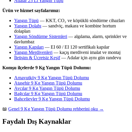
Adalar 25 Lt Yangın Tüpü
Ürün ve hizmet sayfalarımız:
Yangın Tüpü
— KKT, CO₂ ve köpüklü söndürme cihazları
Yangın Dolabı
— sandviç, makara ve kombine hortum
dolapları
Yangın Söndürme Sistemleri
— algılama, alarm, sprinkler ve
davlumbaz
Yangın Kapıları
— EI 60 / EI 120 sertifikalı kapılar
Yangın Merdivenleri
— kaçış merdiveni imalat ve montaj
İletişim & Ücretsiz Keşif
— Adalar için aynı gün randevu
Komşu ilçelerde 9 Kg Yangın Tüpü Dolumu:
Arnavutköy 9 Kg Yangın Tüpü Dolumu
Ataşehir 9 Kg Yangın Tüpü Dolumu
Avcılar 9 Kg Yangın Tüpü Dolumu
Bağcılar 9 Kg Yangın Tüpü Dolumu
Bahçelievler 9 Kg Yangın Tüpü Dolumu
📖
Genel 9 Kg Yangın Tüpü Dolumu rehberini oku →
Faydalı Dış Kaynaklar