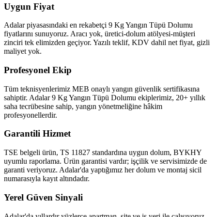
Uygun Fiyat
Adalar piyasasındaki en rekabetçi 9 Kg Yangın Tüpü Dolumu
fiyatlarını sunuyoruz. Aracı yok, üretici-dolum atölyesi-müşteri
zinciri tek elimizden geçiyor. Yazılı teklif, KDV dahil net fiyat, gizli
maliyet yok.
Profesyonel Ekip
Tüm teknisyenlerimiz MEB onaylı yangın güvenlik sertifikasına
sahiptir. Adalar 9 Kg Yangın Tüpü Dolumu ekiplerimiz, 20+ yıllık
saha tecrübesine sahip, yangın yönetmeliğine hâkim
profesyonellerdir.
Garantili Hizmet
TSE belgeli ürün, TS 11827 standardına uygun dolum, BYKHY
uyumlu raporlama. Ürün garantisi vardır; işçilik ve servisimizde de
garanti veriyoruz. Adalar'da yaptığımız her dolum ve montaj sicil
numarasıyla kayıt altındadır.
Yerel Güven Sinyali
Adalar'da yıllardır yüzlerce apartman, site ve iş yeri ile çalışıyoruz.