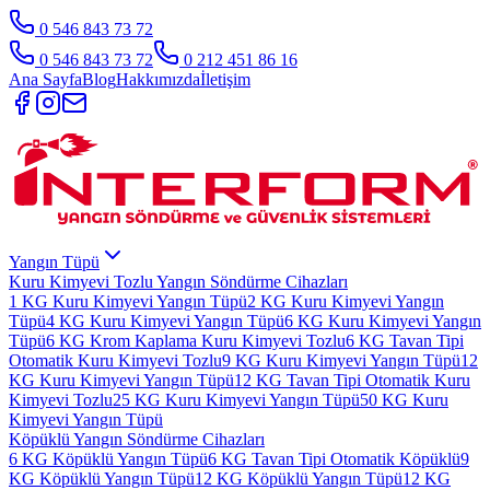
0 546 843 73 72
0 546 843 73 72
0 212 451 86 16
Ana Sayfa
Blog
Hakkımızda
İletişim
Yangın Tüpü
Kuru Kimyevi Tozlu Yangın Söndürme Cihazları
1 KG Kuru Kimyevi Yangın Tüpü
2 KG Kuru Kimyevi Yangın
Tüpü
4 KG Kuru Kimyevi Yangın Tüpü
6 KG Kuru Kimyevi Yangın
Tüpü
6 KG Krom Kaplama Kuru Kimyevi Tozlu
6 KG Tavan Tipi
Otomatik Kuru Kimyevi Tozlu
9 KG Kuru Kimyevi Yangın Tüpü
12
KG Kuru Kimyevi Yangın Tüpü
12 KG Tavan Tipi Otomatik Kuru
Kimyevi Tozlu
25 KG Kuru Kimyevi Yangın Tüpü
50 KG Kuru
Kimyevi Yangın Tüpü
Köpüklü Yangın Söndürme Cihazları
6 KG Köpüklü Yangın Tüpü
6 KG Tavan Tipi Otomatik Köpüklü
9
KG Köpüklü Yangın Tüpü
12 KG Köpüklü Yangın Tüpü
12 KG