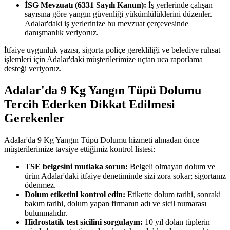
İSG Mevzuatı (6331 Sayılı Kanun):
İş yerlerinde çalışan
sayısına göre yangın güvenliği yükümlülüklerini düzenler.
Adalar'daki iş yerlerinize bu mevzuat çerçevesinde
danışmanlık veriyoruz.
İtfaiye uygunluk yazısı, sigorta poliçe gerekliliği ve belediye ruhsat
işlemleri için Adalar'daki müşterilerimize uçtan uca raporlama
desteği veriyoruz.
Adalar'da 9 Kg Yangın Tüpü Dolumu
Tercih Ederken Dikkat Edilmesi
Gerekenler
Adalar'da 9 Kg Yangın Tüpü Dolumu hizmeti almadan önce
müşterilerimize tavsiye ettiğimiz kontrol listesi:
TSE belgesini mutlaka sorun:
Belgeli olmayan dolum ve
ürün Adalar'daki itfaiye denetiminde sizi zora sokar; sigortanız
ödenmez.
Dolum etiketini kontrol edin:
Etikette dolum tarihi, sonraki
bakım tarihi, dolum yapan firmanın adı ve sicil numarası
bulunmalıdır.
Hidrostatik test sicilini sorgulayın:
10 yıl dolan tüplerin