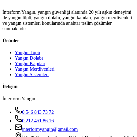
İnterform Yangın, yangın güvenliği alanında 20 yılı aşkın deneyimi
ile yangın tüpü, yangın dolabı, yangın kapıları, yangın merdivenleri
ve yangın sistemleri konularında anahtar teslim çözümler
sunmaktadır.
Ürünler
Yangın Tüpü
Yangın Dolabı
Yangın Kapıları
Yangın Merdivenleri
Yangın Sistemleri
İletişim
İnterform Yangın
0 546 843 73 72
0 212 451 86 16
interformyangin@gmail.com