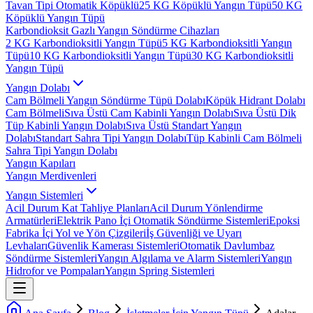
Tavan Tipi Otomatik Köpüklü
25 KG Köpüklü Yangın Tüpü
50 KG
Köpüklü Yangın Tüpü
Karbondioksit Gazlı Yangın Söndürme Cihazları
2 KG Karbondioksitli Yangın Tüpü
5 KG Karbondioksitli Yangın
Tüpü
10 KG Karbondioksitli Yangın Tüpü
30 KG Karbondioksitli
Yangın Tüpü
Yangın Dolabı
Cam Bölmeli Yangın Söndürme Tüpü Dolabı
Köpük Hidrant Dolabı
Cam Bölmeli
Sıva Üstü Cam Kabinli Yangın Dolabı
Sıva Üstü Dik
Tüp Kabinli Yangın Dolabı
Sıva Üstü Standart Yangın
Dolabı
Standart Sahra Tipi Yangın Dolabı
Tüp Kabinli Cam Bölmeli
Sahra Tipi Yangın Dolabı
Yangın Kapıları
Yangın Merdivenleri
Yangın Sistemleri
Acil Durum Kat Tahliye Planları
Acil Durum Yönlendirme
Armatürleri
Elektrik Pano İçi Otomatik Söndürme Sistemleri
Epoksi
Fabrika İçi Yol ve Yön Çizgileri
İş Güvenliği ve Uyarı
Levhaları
Güvenlik Kamerası Sistemleri
Otomatik Davlumbaz
Söndürme Sistemleri
Yangın Algılama ve Alarm Sistemleri
Yangın
Hidrofor ve Pompaları
Yangın Spring Sistemleri