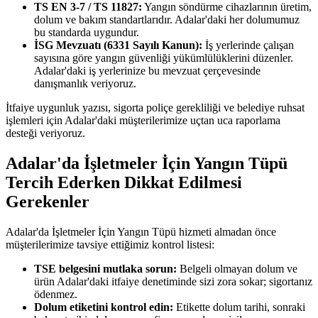
TS EN 3-7 / TS 11827:
Yangın söndürme cihazlarının üretim,
dolum ve bakım standartlarıdır. Adalar'daki her dolumumuz
bu standarda uygundur.
İSG Mevzuatı (6331 Sayılı Kanun):
İş yerlerinde çalışan
sayısına göre yangın güvenliği yükümlülüklerini düzenler.
Adalar'daki iş yerlerinize bu mevzuat çerçevesinde
danışmanlık veriyoruz.
İtfaiye uygunluk yazısı, sigorta poliçe gerekliliği ve belediye ruhsat
işlemleri için Adalar'daki müşterilerimize uçtan uca raporlama
desteği veriyoruz.
Adalar'da İşletmeler İçin Yangın Tüpü
Tercih Ederken Dikkat Edilmesi
Gerekenler
Adalar'da İşletmeler İçin Yangın Tüpü hizmeti almadan önce
müşterilerimize tavsiye ettiğimiz kontrol listesi:
TSE belgesini mutlaka sorun:
Belgeli olmayan dolum ve
ürün Adalar'daki itfaiye denetiminde sizi zora sokar; sigortanız
ödenmez.
Dolum etiketini kontrol edin:
Etikette dolum tarihi, sonraki