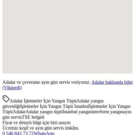
Adalar
ve çevresine aynı gün servis veriyoruz.
Adalar
hakkında bilgi
(Vikipedi)
Adalar İşletmeler İçin Yangın Tüpü
Adalar yangın
güvenliği
İşletmeler İçin Yangın Tüpü İstanbul
İşletmeler İçin Yangın
Tüpü
Adalar
Adalar yangın tüpü
İstanbul yangın
interform yangın
aynı
gün servis
TSE belgeli
Fiyat ve detaylı bilgi için bizi arayın
Ücretsiz keşif ve aynı gün servis imkânı.
0 546 843 73 72
WhatsApp