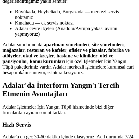
değerlendirdiğimiz yakın semtler:
Büyükada, Heybeliada, Burgazada — merkezi servis
noktamız
Kınalıada — ek servis noktası
Adalar çevre ilçeleri (Anadolu/Avrupa yakası ayrımı
yapmıyoruz)
Adalar sınırlarındaki
apartman yönetimleri
,
site yönetimleri
,
mağazalar
,
restoran ve kafeler
,
ofisler ve plazalar
,
fabrika ve
atölyeler
,
okul ve kreşler
,
hastane ve klinikler
,
otel ve
pansiyonlar
,
kamu kurumları
için özel İşletmeler İçin Yangın
Tüpü paketlerimiz vardır. Adalar merkezli işletmelere kurumsal cari
hesap imkânı sunuyor, e-fatura kesiyoruz.
Adalar'da İnterform Yangın'ı Tercih
Etmenin Avantajları
Adalar İşletmeler İçin Yangın Tüpü hizmetinde bizi diğer
firmalardan ayıran somut farklar:
Hızlı Servis
Adalar'a en geç 30-60 dakika içinde ulaşıyoruz. Acil durumda 7/24