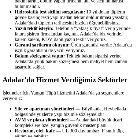
bakım tarihi, dolum yapan firmanın adı ve sicil numarası
bulunmalıdır.
Hidrostatik test sicilini sorgulayın:
10 yıl dolan tüplerin
gövde basınç testi yapılmadan tekrar doldurulması yasaktır;
Adalar'daki tüplerin tarihçesini bizden öğrenebilirsiniz.
Yazılı teklif isteyin:
Telefonla "yaklaşık fiyat" verip yerinde
fatura şişiren firmalardan kaçının. Adalar'da biz yerinde,
kalem kalem, KDV dahil yazılı teklif veriyoruz.
Garanti şartlarını okuyun:
Ürün garantisi vardır; Adalar'da
işçilik garantisini de yazılı veriyoruz.
Bakım sözleşmesi yapın:
Tek tek bakım siparişi yerine
Adalar'da yıllık bakım sözleşmesi hem maliyet hem zaman
tasarrufu sağlar.
Adalar'da Hizmet Verdiğimiz Sektörler
İşletmeler İçin Yangın Tüpü hizmetini Adalar'da şu segmentlere
veriyoruz:
Site ve apartman yönetimleri
— Büyükada, Heybeliada
bölgesinde yüzlerce yapı bizimle sözleşmelidir
AVM ve plaza yönetimleri
— Adalar'daki büyük ticari
komplekslere özel yangın güvenlik master planı
Restoran, otel, kafe
— UL 300 davlumbaz, F sınıfı tüp,
eğitim ve tatbikat