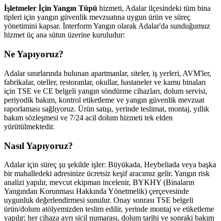
İşletmeler İçin Yangın Tüpü
hizmeti, Adalar ilçesindeki tüm bina
tipleri için yangın güvenlik mevzuatına uygun ürün ve süreç
yönetimini kapsar. İnterform Yangın olarak Adalar'da sunduğumuz
hizmet üç ana sütun üzerine kuruludur:
Ne Yapıyoruz?
Adalar sınırlarında bulunan apartmanlar, siteler, iş yerleri, AVM'ler,
fabrikalar, oteller, restoranlar, okullar, hastaneler ve kamu binaları
için TSE ve CE belgeli yangın söndürme cihazları, dolum servisi,
periyodik bakım, kontrol etiketleme ve yangın güvenlik mevzuat
raporlaması sağlıyoruz. Ürün satışı, yerinde teslimat, montaj, yıllık
bakım sözleşmesi ve 7/24 acil dolum hizmeti tek elden
yürütülmektedir.
Nasıl Yapıyoruz?
Adalar için süreç şu şekilde işler: Büyükada, Heybeliada veya başka
bir mahalledeki adresinize ücretsiz keşif aracımız gelir. Yangın risk
analizi yapılır, mevcut ekipman incelenir, BYKHY (Binaların
Yangından Korunması Hakkında Yönetmelik) çerçevesinde
uygunluk değerlendirmesi sunulur. Onay sonrası TSE belgeli
ürün/dolum atölyemizden teslim edilir, yerinde montaj ve etiketleme
yapılır; her cihaza ayrı sicil numarası, dolum tarihi ve sonraki bakım