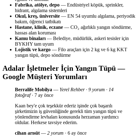
Fabrika, atölye, depo
— Endüstriyel köpük, sprinkler,
hidrant, algılama sistemleri
Okul, kreş, üniversite
— EN 54 uyumlu algılama, periyodik
bakım, öğrenci tatbikatı
Hastane, klinik, eczane
— CO₂ ağırlıklı yangın söndürme,
hassas alan koruması
Kamu binaları
— Belediye, müdürlük, askeri tesisler için
BYKHY tam uyum
Lojistik ve kargo
— Filo araçları için 2 kg ve 6 kg KKT
yangın tüpü, depo söndürme
Adalar İşletmeler İçin Yangın Tüpü —
Google Müşteri Yorumları
Berralife Mobilya
—
Yerel Rehber · 9 yorum · 14
fotoğraf
· 7 ay önce
Kaan bey'e çok teşekkür ederiz işinde çok başarılı
şirketimizin iş güvenliğinde gerekli tüm yangın tüpü ve
yönlendirme levhaları konusunda herzaman yardımcı
oldular. Herkese tavsiye ederim.
cihan arısüt
—
2 yorum
· 6 ay önce