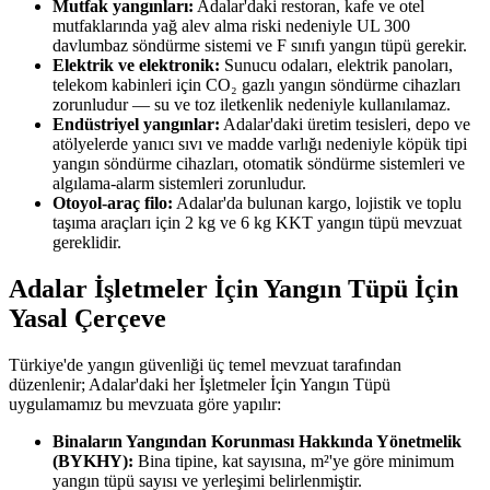
Mutfak yangınları:
Adalar'daki restoran, kafe ve otel
mutfaklarında yağ alev alma riski nedeniyle UL 300
davlumbaz söndürme sistemi ve F sınıfı yangın tüpü gerekir.
Elektrik ve elektronik:
Sunucu odaları, elektrik panoları,
telekom kabinleri için CO₂ gazlı yangın söndürme cihazları
zorunludur — su ve toz iletkenlik nedeniyle kullanılamaz.
Endüstriyel yangınlar:
Adalar'daki üretim tesisleri, depo ve
atölyelerde yanıcı sıvı ve madde varlığı nedeniyle köpük tipi
yangın söndürme cihazları, otomatik söndürme sistemleri ve
algılama-alarm sistemleri zorunludur.
Otoyol-araç filo:
Adalar'da bulunan kargo, lojistik ve toplu
taşıma araçları için 2 kg ve 6 kg KKT yangın tüpü mevzuat
gereklidir.
Adalar İşletmeler İçin Yangın Tüpü İçin
Yasal Çerçeve
Türkiye'de yangın güvenliği üç temel mevzuat tarafından
düzenlenir; Adalar'daki her İşletmeler İçin Yangın Tüpü
uygulamamız bu mevzuata göre yapılır:
Binaların Yangından Korunması Hakkında Yönetmelik
(BYKHY):
Bina tipine, kat sayısına, m²'ye göre minimum
yangın tüpü sayısı ve yerleşimi belirlenmiştir.