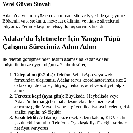
Yerel Güven Sinyali
Adalar'da yıllardır yüzlerce apartman, site ve iş yeri ile çalışıyoruz.
Bölgenin yapı stoğunu, mevzuat eğilimini ve itfaiye süreçlerini
biliyoruz. Yerinde keşif ücretsiz, dönüş süremiz hızlıdır.
Adalar'da İşletmeler İçin Yangın Tüpü
Çalışma Sürecimiz Adım Adım
İlk telefon görüşmesinden teslim aşamasına kadar Adalar
müşterilerimize uyguladığımız 7 adımlı süreç:
Talep alımı (0-2 dk):
Telefon, WhatsApp veya web
formundan ulaşırsınız. Adalar servis koordinatörümüz size 2
dakika içinde döner; ihtiyaç, mahalle, adet ve aciliyet bilgisi
alınır.
Ücretsiz keşif (aynı gün):
Büyükada, Heybeliada veya
Adalar'ın herhangi bir mahallesindeki adresinize keşif
aracımız gelir. Mevcut yangın güvenlik altyapısı incelenir, risk
analizi yapılır, m² ölçülür.
Yazılı teklif:
Adalar için size özel, kalem kalem, KDV dahil
yazılı teklif sunulur. Telefonla "yaklaşık fiyat" değil, yerinde
net fiyat veriyoruz.