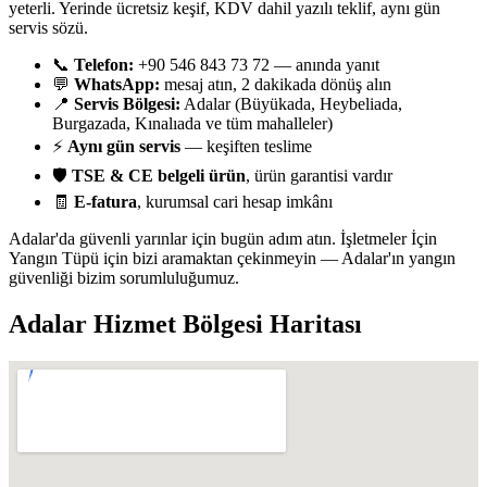
yeterli. Yerinde ücretsiz keşif, KDV dahil yazılı teklif, aynı gün
servis sözü.
📞
Telefon:
+90 546 843 73 72 — anında yanıt
💬
WhatsApp:
mesaj atın, 2 dakikada dönüş alın
📍
Servis Bölgesi:
Adalar (Büyükada, Heybeliada,
Burgazada, Kınalıada ve tüm mahalleler)
⚡
Aynı gün servis
— keşiften teslime
🛡️
TSE & CE belgeli ürün
, ürün garantisi vardır
🧾
E-fatura
, kurumsal cari hesap imkânı
Adalar'da güvenli yarınlar için bugün adım atın. İşletmeler İçin
Yangın Tüpü için bizi aramaktan çekinmeyin — Adalar'ın yangın
güvenliği bizim sorumluluğumuz.
Adalar
Hizmet Bölgesi Haritası