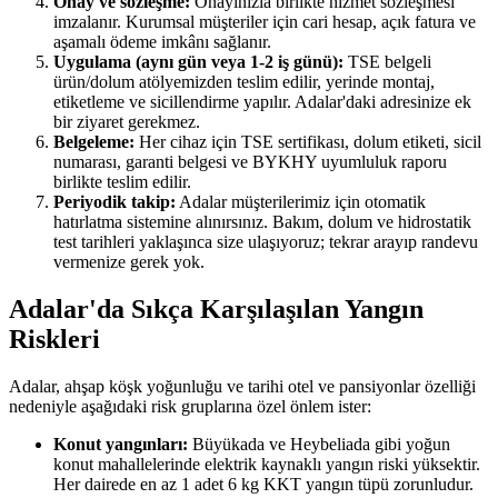
Onay ve sözleşme:
Onayınızla birlikte hizmet sözleşmesi
imzalanır. Kurumsal müşteriler için cari hesap, açık fatura ve
aşamalı ödeme imkânı sağlanır.
Uygulama (aynı gün veya 1-2 iş günü):
TSE belgeli
ürün/dolum atölyemizden teslim edilir, yerinde montaj,
etiketleme ve sicillendirme yapılır. Adalar'daki adresinize ek
bir ziyaret gerekmez.
Belgeleme:
Her cihaz için TSE sertifikası, dolum etiketi, sicil
numarası, garanti belgesi ve BYKHY uyumluluk raporu
birlikte teslim edilir.
Periyodik takip:
Adalar müşterilerimiz için otomatik
hatırlatma sistemine alınırsınız. Bakım, dolum ve hidrostatik
test tarihleri yaklaşınca size ulaşıyoruz; tekrar arayıp randevu
vermenize gerek yok.
Adalar'da Sıkça Karşılaşılan Yangın
Riskleri
Adalar, ahşap köşk yoğunluğu ve tarihi otel ve pansiyonlar özelliği
nedeniyle aşağıdaki risk gruplarına özel önlem ister:
Konut yangınları:
Büyükada ve Heybeliada gibi yoğun
konut mahallelerinde elektrik kaynaklı yangın riski yüksektir.
Her dairede en az 1 adet 6 kg KKT yangın tüpü zorunludur.