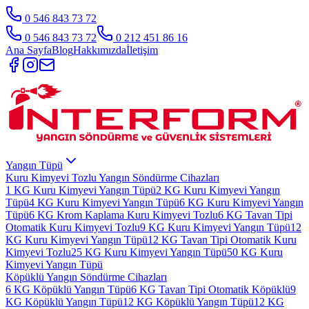
0 546 843 73 72
0 546 843 73 72
0 212 451 86 16
Ana Sayfa
Blog
Hakkımızda
İletişim
Yangın Tüpü
Kuru Kimyevi Tozlu Yangın Söndürme Cihazları
1 KG Kuru Kimyevi Yangın Tüpü
2 KG Kuru Kimyevi Yangın
Tüpü
4 KG Kuru Kimyevi Yangın Tüpü
6 KG Kuru Kimyevi Yangın
Tüpü
6 KG Krom Kaplama Kuru Kimyevi Tozlu
6 KG Tavan Tipi
Otomatik Kuru Kimyevi Tozlu
9 KG Kuru Kimyevi Yangın Tüpü
12
KG Kuru Kimyevi Yangın Tüpü
12 KG Tavan Tipi Otomatik Kuru
Kimyevi Tozlu
25 KG Kuru Kimyevi Yangın Tüpü
50 KG Kuru
Kimyevi Yangın Tüpü
Köpüklü Yangın Söndürme Cihazları
6 KG Köpüklü Yangın Tüpü
6 KG Tavan Tipi Otomatik Köpüklü
9
KG Köpüklü Yangın Tüpü
12 KG Köpüklü Yangın Tüpü
12 KG