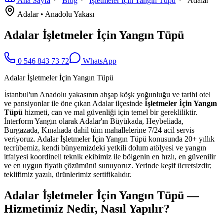
Ana Sayfa
Blog
İşletmeler İçin Yangın Tüpü
Adalar
Adalar
•
Anadolu
Yakası
Adalar İşletmeler İçin Yangın Tüpü
0 546 843 73 72
WhatsApp
Adalar İşletmeler İçin Yangın Tüpü
İstanbul'un Anadolu yakasının ahşap köşk yoğunluğu ve tarihi otel
ve pansiyonlar ile öne çıkan Adalar ilçesinde
İşletmeler İçin Yangın
Tüpü
hizmeti, can ve mal güvenliği için temel bir gerekliliktir.
İnterform Yangın olarak Adalar'ın Büyükada, Heybeliada,
Burgazada, Kınalıada dahil tüm mahallelerine 7/24 acil servis
veriyoruz. Adalar İşletmeler İçin Yangın Tüpü konusunda 20+ yıllık
tecrübemiz, kendi bünyemizdeki yetkili dolum atölyesi ve yangın
itfaiyesi koordineli teknik ekibimiz ile bölgenin en hızlı, en güvenilir
ve en uygun fiyatlı çözümünü sunuyoruz. Yerinde keşif ücretsizdir;
teklifimiz yazılı, ürünlerimiz sertifikalıdır.
Adalar İşletmeler İçin Yangın Tüpü —
Hizmetimiz Nedir, Nasıl Yapılır?