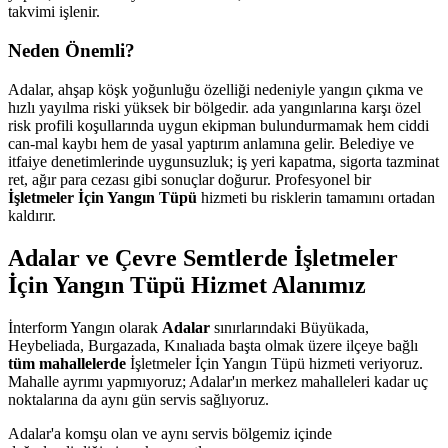
takvimi işlenir.
Neden Önemli?
Adalar, ahşap köşk yoğunluğu özelliği nedeniyle yangın çıkma ve
hızlı yayılma riski yüksek bir bölgedir. ada yangınlarına karşı özel
risk profili koşullarında uygun ekipman bulundurmamak hem ciddi
can-mal kaybı hem de yasal yaptırım anlamına gelir. Belediye ve
itfaiye denetimlerinde uygunsuzluk; iş yeri kapatma, sigorta tazminat
ret, ağır para cezası gibi sonuçlar doğurur. Profesyonel bir
İşletmeler İçin Yangın Tüpü
hizmeti bu risklerin tamamını ortadan
kaldırır.
Adalar ve Çevre Semtlerde İşletmeler
İçin Yangın Tüpü Hizmet Alanımız
İnterform Yangın olarak
Adalar
sınırlarındaki Büyükada,
Heybeliada, Burgazada, Kınalıada başta olmak üzere ilçeye bağlı
tüm mahallelerde
İşletmeler İçin Yangın Tüpü hizmeti veriyoruz.
Mahalle ayrımı yapmıyoruz; Adalar'ın merkez mahalleleri kadar uç
noktalarına da aynı gün servis sağlıyoruz.
Adalar'a komşu olan ve aynı servis bölgemiz içinde