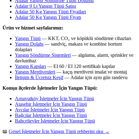
Adalar Yangın Söndürme Tüpü Dolumu
Adalar 9 Lt Yangın Tüpü Satışı
Adalar 50 Kg Yangın Tüpü Fiyatları
Adalar 50 Kg Yangın Tüpü Fiyatı
Ürün ve hizmet sayfalarımız:
Yangın Tüpü
— KKT, CO₂ ve köpüklü söndürme cihazları
Yangın Dolabı
— sandviç, makara ve kombine hortum
dolapları
Yangın Söndürme Sistemleri
— algılama, alarm, sprinkler ve
davlumbaz
Yangın Kapıları
— EI 60 / EI 120 sertifikalı kapılar
Yangın Merdivenleri
— kaçış merdiveni imalat ve montaj
İletişim & Ücretsiz Keşif
— Adalar için aynı gün randevu
Komşu ilçelerde İşletmeler İçin Yangın Tüpü:
Arnavutköy İşletmeler İçin Yangın Tüpü
Ataşehir İşletmeler İçin Yangın Tüpü
Avcılar İşletmeler İçin Yangın Tüpü
Bağcılar İşletmeler İçin Yangın Tüpü
Bahçelievler İşletmeler İçin Yangın Tüpü
📖
Genel İşletmeler İçin Yangın Tüpü rehberini oku →