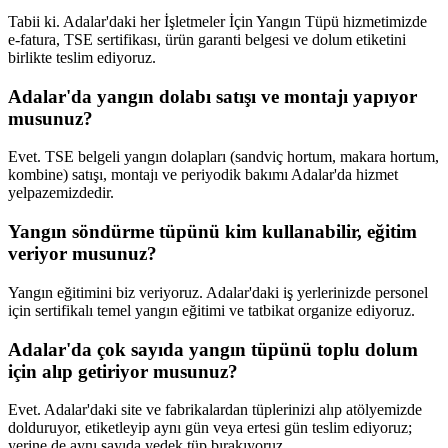
Tabii ki. Adalar'daki her İşletmeler İçin Yangın Tüpü hizmetimizde
e-fatura, TSE sertifikası, ürün garanti belgesi ve dolum etiketini
birlikte teslim ediyoruz.
Adalar'da yangın dolabı satışı ve montajı yapıyor
musunuz?
Evet. TSE belgeli yangın dolapları (sandviç hortum, makara hortum,
kombine) satışı, montajı ve periyodik bakımı Adalar'da hizmet
yelpazemizdedir.
Yangın söndürme tüpünü kim kullanabilir, eğitim
veriyor musunuz?
Yangın eğitimini biz veriyoruz. Adalar'daki iş yerlerinizde personel
için sertifikalı temel yangın eğitimi ve tatbikat organize ediyoruz.
Adalar'da çok sayıda yangın tüpünü toplu dolum
için alıp getiriyor musunuz?
Evet. Adalar'daki site ve fabrikalardan tüplerinizi alıp atölyemizde
dolduruyor, etiketleyip aynı gün veya ertesi gün teslim ediyoruz;
yerine de aynı sayıda yedek tüp bırakıyoruz.