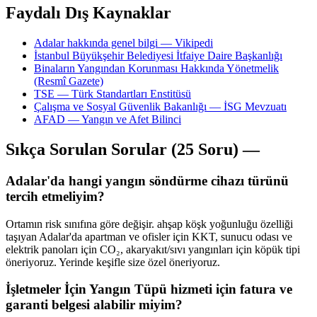
Faydalı Dış Kaynaklar
Adalar hakkında genel bilgi — Vikipedi
İstanbul Büyükşehir Belediyesi İtfaiye Daire Başkanlığı
Binaların Yangından Korunması Hakkında Yönetmelik
(Resmî Gazete)
TSE — Türk Standartları Enstitüsü
Çalışma ve Sosyal Güvenlik Bakanlığı — İSG Mevzuatı
AFAD — Yangın ve Afet Bilinci
Sıkça Sorulan Sorular (25 Soru) —
Adalar'da hangi yangın söndürme cihazı türünü
tercih etmeliyim?
Ortamın risk sınıfına göre değişir. ahşap köşk yoğunluğu özelliği
taşıyan Adalar'da apartman ve ofisler için KKT, sunucu odası ve
elektrik panoları için CO₂, akaryakıt/sıvı yangınları için köpük tipi
öneriyoruz. Yerinde keşifle size özel öneriyoruz.
İşletmeler İçin Yangın Tüpü hizmeti için fatura ve
garanti belgesi alabilir miyim?