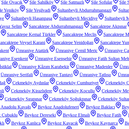
Şile Ovacık
Şile Sahilköy
Şile Satmazlı
Şile Sofular
Şile 
le Yeniköy
Şile Yeşilvadi
Sultanbeyli Abdurrahmangazi
Sulta
iye
Sultanbeyli Hasanpaşa
Sultanbeyli Mecidiye
Sultanbeyli 
 Yavuz Selim
Sancaktepe Abdurrahmangazi
Sancaktepe Akpınar
Sancaktepe Kemal Türkler
Sancaktepe Meclis
Sancaktepe M
ancaktepe Veysel Karani
Sancaktepe Yenidoğan
Sancaktepe Yu
akent
Ümraniye Atatürk
Ümraniye Cemil Meriç
Ümraniye Ç
aniye Esenkent
Ümraniye Esenşehir
Ümraniye Fatih Sultan Me
stiklal
Ümraniye Kâzım Karabekir
Ümraniye Madenler
Ümra
Ümraniye Şerifali
Ümraniye Tantavi
Ümraniye Tatlısu
Ümran
dağ
Çekmeköy Aydınlar
Çekmeköy Cumhuriyet
Çekmeköy Ç
li
Çekmeköy Kirazlıdere
Çekmeköy Koçullu
Çekmeköy Meh
Çekmeköy Sırapınar
Çekmeköy Soğukpınar
Çekmeköy Sultanç
 Anadolu Kavağı
Beykoz Anadolufeneri
Beykoz Baklacı
Bey
 Çubuklu
Beykoz Dereseki
Beykoz Elmalı
Beykoz Fatih
klı
Beykoz Kanlıca
Beykoz Kavacık
Beykoz Kaynarca
Be