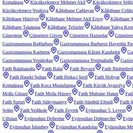
Kemalpaşa
Küçükçekmece Mehmet Akif
Küçükçekmece Söğü
Küçükçekmece Yeşilova
Kâğıthane Çağlayan
Kâğıthane Çelik
Kâğıthane Hürriyet
Kâğıthane Mehmet Akif Ersoy
Kâğıthane 
Kâğıthane Talatpaşa
Kâğıthane Telsizler
Kâğıthane Yahya Kem
Güneştepe
Güngören Güven
Güngören Haznedar
Güngören
Gaziosmanpaşa Bağlarbaşı
Gaziosmanpaşa Barbaros Hayrettin Pa
Gaziosmanpaşa Karlıtepe
Gaziosmanpaşa Kâzım Karabekir
Ga
Gaziosmanpaşa Yenidoğan
Gaziosmanpaşa Yenimahalle
Gazios
Fatih Balabanağa
Fatih Balat
Fatih Beyazıt
Fatih Binbirdire
Fatih Haseki Sultan
Fatih Hırka-i Şerif
Fatih Hobyar
Fat
Kemalpaşa
Fatih Koca Mustafapaşa
Fatih Küçük Ayasofya
Molla Gürani
Fatih Molla Hüsrev
Fatih Muhsine Hatun
Fat
Fatih Sururi
Fatih Süleymaniye
Fatih Sümbül Efendi
Fatih 
Selim
Fatih Yedikule
Fatih Zeyrek
Eyüpsultan 5. Levent
Çiftalan
Eyüpsultan Defterdar
Eyüpsultan Düğmeciler
Eyüp
Eyüpsultan İslambey
Eyüpsultan Karadolap
Eyüpsultan Me