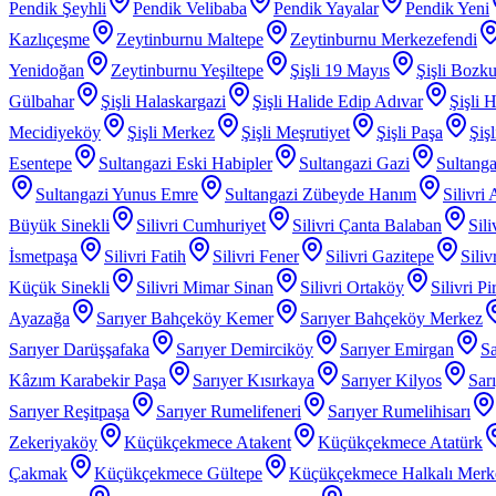
Pendik Şeyhli
Pendik Velibaba
Pendik Yayalar
Pendik Yeni
Kazlıçeşme
Zeytinburnu Maltepe
Zeytinburnu Merkezefendi
Yenidoğan
Zeytinburnu Yeşiltepe
Şişli 19 Mayıs
Şişli Bozku
Gülbahar
Şişli Halaskargazi
Şişli Halide Edip Adıvar
Şişli H
Mecidiyeköy
Şişli Merkez
Şişli Meşrutiyet
Şişli Paşa
Şiş
Esentepe
Sultangazi Eski Habipler
Sultangazi Gazi
Sultanga
Sultangazi Yunus Emre
Sultangazi Zübeyde Hanım
Silivri
Büyük Sinekli
Silivri Cumhuriyet
Silivri Çanta Balaban
Sil
İsmetpaşa
Silivri Fatih
Silivri Fener
Silivri Gazitepe
Sili
Küçük Sinekli
Silivri Mimar Sinan
Silivri Ortaköy
Silivri P
Ayazağa
Sarıyer Bahçeköy Kemer
Sarıyer Bahçeköy Merkez
Sarıyer Darüşşafaka
Sarıyer Demirciköy
Sarıyer Emirgan
Sa
Kâzım Karabekir Paşa
Sarıyer Kısırkaya
Sarıyer Kilyos
Sar
Sarıyer Reşitpaşa
Sarıyer Rumelifeneri
Sarıyer Rumelihisarı
Zekeriyaköy
Küçükçekmece Atakent
Küçükçekmece Atatürk
Çakmak
Küçükçekmece Gültepe
Küçükçekmece Halkalı Merk