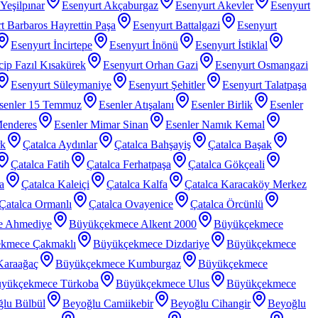
Yeşilpınar
Esenyurt Akçaburgaz
Esenyurt Akevler
Esenyurt
t Barbaros Hayrettin Paşa
Esenyurt Battalgazi
Esenyurt
Esenyurt İncirtepe
Esenyurt İnönü
Esenyurt İstiklal
ip Fazıl Kısakürek
Esenyurt Orhan Gazi
Esenyurt Osmangazi
Esenyurt Süleymaniye
Esenyurt Şehitler
Esenyurt Talatpaşa
senler 15 Temmuz
Esenler Atışalanı
Esenler Birlik
Esenler
Menderes
Esenler Mimar Sinan
Esenler Namık Kemal
rk
Çatalca Aydınlar
Çatalca Bahşayiş
Çatalca Başak
Çatalca Fatih
Çatalca Ferhatpaşa
Çatalca Gökçeali
a
Çatalca Kaleiçi
Çatalca Kalfa
Çatalca Karacaköy Merkez
Çatalca Ormanlı
Çatalca Ovayenice
Çatalca Örcünlü
e Ahmediye
Büyükçekmece Alkent 2000
Büyükçekmece
kmece Çakmaklı
Büyükçekmece Dizdariye
Büyükçekmece
araağaç
Büyükçekmece Kumburgaz
Büyükçekmece
yükçekmece Türkoba
Büyükçekmece Ulus
Büyükçekmece
lu Bülbül
Beyoğlu Camiikebir
Beyoğlu Cihangir
Beyoğlu