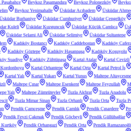
 Paşabahçe
Beykoz Paşamandıra
Beykoz Polonezköy
Beyko
elim
Beykoz Yenimahalle
Üsküdar Acıbadem
Üsküdar Ahme
Üsküdar Burhaniye
Üsküdar Cumhuriyet
Üsküdar Çengelköy
dar Kuleli
Üsküdar Kuzguncuk
Üsküdar Küçük Çamlıca
Üs
Üsküdar Selami Ali
Üsküdar Selimiye
Üsküdar Sultantepe
dem
Kadıköy Bostancı
Kadıköy Caddebostan
Kadıköy Cafer
e
Kadıköy Göztepe
Kadıköy Hasanpaşa
Kadıköy Koşuyolu
köy Suadiye
Kadıköy Zühtüpaşa
Kartal Atalar
Kartal Cevizli
l Kordonboyu
Kartal Orhantepe
Kartal Orta
Kartal Petrol İş
Kartal Yalı
Kartal Yukarı
Kartal Yunus
Maltepe Altayçeşm
zli
Maltepe Çınar
Maltepe Esenkent
Maltepe Feyzullah
Ma
epe Yalı
Maltepe Zümrütevler
Tuzla Akfırat
Tuzla Anadolu
scit
Tuzla Mimar Sinan
Tuzla Orhanlı
Tuzla Orta
Tuzla P
tı
Pendik Çamçeşme
Pendik Çamlık
Pendik Çınardere
Pe
Pendik Fevzi Çakmak
Pendik Göçbeyli
Pendik Güllübağlar
 Kurtköy
Pendik Orhangazi
Pendik Orta
Pendik Ramazanoğl