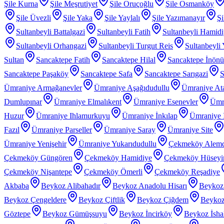
Şile Kurna
Şile Meşrutiyet
Şile Oruçoğlu
Şile Osmanköy
Şile Üvezli
Şile Yaka
Şile Yaylalı
Şile Yazımanayır
Şi
Sultanbeyli Battalgazi
Sultanbeyli Fatih
Sultanbeyli Hamid
Sultanbeyli Orhangazi
Sultanbeyli Turgut Reis
Sultanbeyli
Sultan
Sancaktepe Fatih
Sancaktepe Hilal
Sancaktepe İnönü
Sancaktepe Paşaköy
Sancaktepe Safa
Sancaktepe Sarıgazi
S
Ümraniye Armağanevler
Ümraniye Aşağıdudullu
Ümraniye At
Dumlupınar
Ümraniye Elmalıkent
Ümraniye Esenevler
Ümr
Huzur
Ümraniye Ihlamurkuyu
Ümraniye İnkılap
Ümraniye İ
Fazıl
Ümraniye Parseller
Ümraniye Saray
Ümraniye Site
Ümraniye Yenişehir
Ümraniye Yukarıdudullu
Çekmeköy Alem
Çekmeköy Güngören
Çekmeköy Hamidiye
Çekmeköy Hüseyin
Çekmeköy Nişantepe
Çekmeköy Ömerli
Çekmeköy Reşadiye
Akbaba
Beykoz Alibahadır
Beykoz Anadolu Hisarı
Beykoz
Beykoz Çengeldere
Beykoz Çiftlik
Beykoz Çiğdem
Beykoz
Göztepe
Beykoz Gümüşsuyu
Beykoz İncirköy
Beykoz İsha