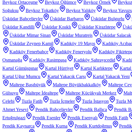
Beykoz Ortaçeşme
Beykoz Öğümce
Beykoz Örnek
Beykoz
Soğuksu
Beykoz Tokatköy
Beykoz Yalıköy
Beykoz Yavuzs
Üsküdar Bahçelievler
Üsküdar Barbaros
Üsküdar Bulgurlu
Üsküdar Kandilli
Üsküdar Kısıklı
Üsküdar Kirazlıtepe
Üskü
Üsküdar Mimar Sinan
Üsküdar Muratreis
Üsküdar Salacak
Üsküdar Zeynep Kamil
Kadıköy 19 Mayıs
Kadıköy Acıba
Kadıköy Fenerbahçe
Kadıköy Feneryolu
Kadıköy Fikirtep
Osmanağa
Kadıköy Rasimpaşa
Kadıköy Sahrayıcedid
Kadı
Kartal Gümüşpınar
Kartal Hürriyet
Kartal Karlıktepe
Karta
Kartal Uğur Mumcu
Kartal Yakacık Çarşı
Kartal Yakacık Yeni
Maltepe Başıbüyük
Maltepe Büyükbakkalköy
Maltepe Cevi
Gülsuyu
Maltepe İdealtepe
Maltepe Küçükyalı Merkez
Malt
Çelebi
Tuzla Fatih
Tuzla İçmeler
Tuzla İstasyon
Tuzla Me
Ahmet Yesevi
Pendik Bahçelievler
Pendik Ballıca
Pendik Ba
Ertuğrulgazi
Pendik Esenler
Pendik Esenyalı
Pendik Fatih
Pendik Kaynarca
Pendik Kurna
Pendik Kurtdoğmuş
Pendik