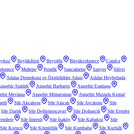
eykoz
Beylikdüzü
Beyoğlu
Büyükçekmece
Çatalca
ekmece
Maltepe
Pendik
Sancaktepe
Sarıyer
Silivri
Adalar Demokrasi ve Özgürlükler Adası
Adalar Heybeliada
taşehir Atatürk
Ataşehir Barbaros
Ataşehir Esatpaşa
ehir Mevlana
Ataşehir Mimarsinan
Ataşehir Mustafa Kemal
etli
Şile Akçakese
Şile Alacalı
Şile Avcıkoru
Şile
Şile Darlık
Şile Değirmençayırı
Şile Doğancılı
Şile Erenler
rendere
Şile İmrenli
Şile İsaköy
Şile Kabakoz
Şile
Şile Korucu
Şile Kömürlük
Şile Kumbaba
Şile Kurfallı