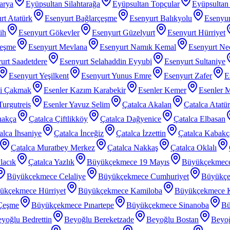
arya
Eyüpsultan Silahtarağa
Eyüpsultan Topçular
Eyüpsultan 
rt Atatürk
Esenyurt Bağlarçeşme
Esenyurt Balıkyolu
Esenyur
ih
Esenyurt Gökevler
Esenyurt Güzelyurt
Esenyurt Hürriyet
çeşme
Esenyurt Mevlana
Esenyurt Namık Kemal
Esenyurt Nec
urt Saadetdere
Esenyurt Selahaddin Eyyubi
Esenyurt Sultaniye
Esenyurt Yeşilkent
Esenyurt Yunus Emre
Esenyurt Zafer
E
zi Çakmak
Esenler Kazım Karabekir
Esenler Kemer
Esenler 
Turgutreis
Esenler Yavuz Selim
Çatalca Akalan
Çatalca Atatü
nakça
Çatalca Çiftlikköy
Çatalca Dağyenice
Çatalca Elbasan
alca İhsaniye
Çatalca İnceğiz
Çatalca İzzettin
Çatalca Kabakç
Çatalca Muratbey Merkez
Çatalca Nakkaş
Çatalca Oklalı
lacık
Çatalca Yazlık
Büyükçekmece 19 Mayıs
Büyükçekmec
Büyükçekmece Celaliye
Büyükçekmece Cumhuriyet
Büyükçe
ükçekmece Hürriyet
Büyükçekmece Kamiloba
Büyükçekmece K
Çeşme
Büyükçekmece Pınartepe
Büyükçekmece Sinanoba
Bü
yoğlu Bedrettin
Beyoğlu Bereketzade
Beyoğlu Bostan
Beyoğ