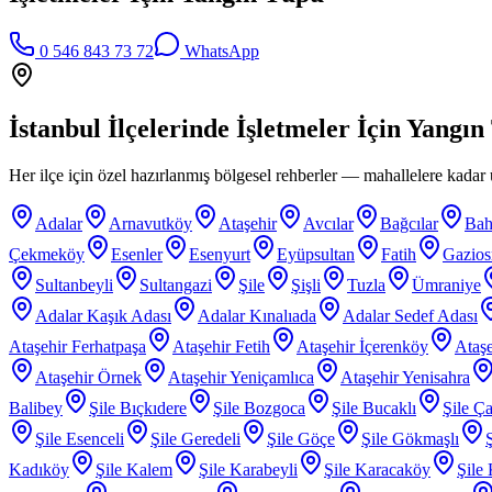
0 546 843 73 72
WhatsApp
İstanbul İlçelerinde
İşletmeler İçin Yangı
Her ilçe için özel hazırlanmış bölgesel rehberler — mahallelere kadar ü
Adalar
Arnavutköy
Ataşehir
Avcılar
Bağcılar
Bah
Çekmeköy
Esenler
Esenyurt
Eyüpsultan
Fatih
Gazio
Sultanbeyli
Sultangazi
Şile
Şişli
Tuzla
Ümraniye
Adalar Kaşık Adası
Adalar Kınalıada
Adalar Sedef Adası
Ataşehir Ferhatpaşa
Ataşehir Fetih
Ataşehir İçerenköy
Ataşe
Ataşehir Örnek
Ataşehir Yeniçamlıca
Ataşehir Yenisahra
Balibey
Şile Bıçkıdere
Şile Bozgoca
Şile Bucaklı
Şile Ça
Şile Esenceli
Şile Geredeli
Şile Göçe
Şile Gökmaşlı
Kadıköy
Şile Kalem
Şile Karabeyli
Şile Karacaköy
Şile