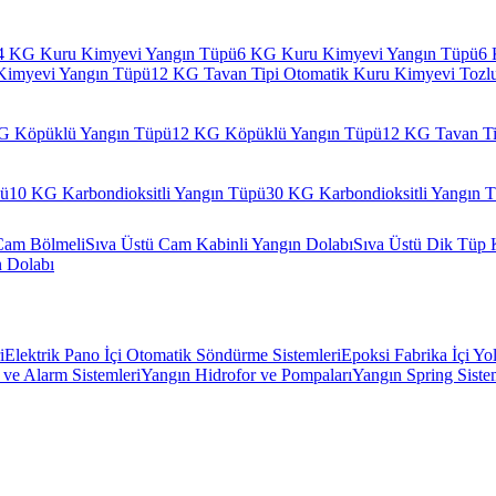
4 KG Kuru Kimyevi Yangın Tüpü
6 KG Kuru Kimyevi Yangın Tüpü
6 
Kimyevi Yangın Tüpü
12 KG Tavan Tipi Otomatik Kuru Kimyevi Tozl
G Köpüklü Yangın Tüpü
12 KG Köpüklü Yangın Tüpü
12 KG Tavan Ti
pü
10 KG Karbondioksitli Yangın Tüpü
30 KG Karbondioksitli Yangın 
Cam Bölmeli
Sıva Üstü Cam Kabinli Yangın Dolabı
Sıva Üstü Dik Tüp 
n Dolabı
i
Elektrik Pano İçi Otomatik Söndürme Sistemleri
Epoksi Fabrika İçi Yo
ve Alarm Sistemleri
Yangın Hidrofor ve Pompaları
Yangın Spring Siste