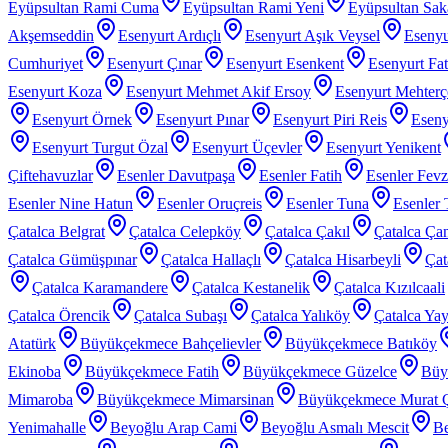
Eyüpsultan Rami Cuma
Eyüpsultan Rami Yeni
Eyüpsultan Sak
Akşemseddin
Esenyurt Ardıçlı
Esenyurt Aşık Veysel
Esenyu
Cumhuriyet
Esenyurt Çınar
Esenyurt Esenkent
Esenyurt Fat
Esenyurt Koza
Esenyurt Mehmet Akif Ersoy
Esenyurt Mehter
Esenyurt Örnek
Esenyurt Pınar
Esenyurt Piri Reis
Eseny
Esenyurt Turgut Özal
Esenyurt Üçevler
Esenyurt Yenikent
Çiftehavuzlar
Esenler Davutpaşa
Esenler Fatih
Esenler Fev
Esenler Nine Hatun
Esenler Oruçreis
Esenler Tuna
Esenler 
Çatalca Belgrat
Çatalca Celepköy
Çatalca Çakıl
Çatalca Ça
Çatalca Gümüşpınar
Çatalca Hallaçlı
Çatalca Hisarbeyli
Çat
Çatalca Karamandere
Çatalca Kestanelik
Çatalca Kızılcaali
Çatalca Örencik
Çatalca Subaşı
Çatalca Yalıköy
Çatalca Yay
Atatürk
Büyükçekmece Bahçelievler
Büyükçekmece Batıköy
Ekinoba
Büyükçekmece Fatih
Büyükçekmece Güzelce
Büy
Mimaroba
Büyükçekmece Mimarsinan
Büyükçekmece Murat 
Yenimahalle
Beyoğlu Arap Cami
Beyoğlu Asmalı Mescit
Be