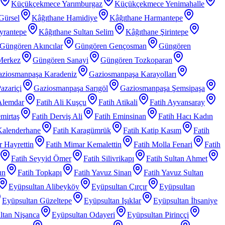
Küçükçekmece Yarımburgaz
Küçükçekmece Yenimahalle
Gürsel
Kâğıthane Hamidiye
Kâğıthane Harmantepe
yrantepe
Kâğıthane Sultan Selim
Kâğıthane Şirintepe
Güngören Akıncılar
Güngören Gençosman
Güngören
Merkez
Güngören Sanayi
Güngören Tozkoparan
ziosmanpaşa Karadeniz
Gaziosmanpaşa Karayolları
azariçi
Gaziosmanpaşa Sarıgöl
Gaziosmanpaşa Şemsipaşa
Alemdar
Fatih Ali Kuşçu
Fatih Atikali
Fatih Ayvansaray
mirtaş
Fatih Derviş Ali
Fatih Eminsinan
Fatih Hacı Kadın
Kalenderhane
Fatih Karagümrük
Fatih Katip Kasım
Fatih
 Hayrettin
Fatih Mimar Kemalettin
Fatih Molla Fenari
Fatih
Fatih Seyyid Ömer
Fatih Silivrikapı
Fatih Sultan Ahmet
un
Fatih Topkapı
Fatih Yavuz Sinan
Fatih Yavuz Sultan
Eyüpsultan Alibeyköy
Eyüpsultan Çırçır
Eyüpsultan
Eyüpsultan Güzeltepe
Eyüpsultan Işıklar
Eyüpsultan İhsaniye
ltan Nişanca
Eyüpsultan Odayeri
Eyüpsultan Pirinççi