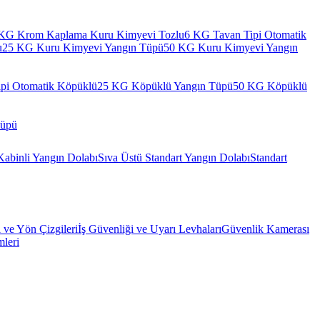
KG Krom Kaplama Kuru Kimyevi Tozlu
6 KG Tavan Tipi Otomatik
u
25 KG Kuru Kimyevi Yangın Tüpü
50 KG Kuru Kimyevi Yangın
pi Otomatik Köpüklü
25 KG Köpüklü Yangın Tüpü
50 KG Köpüklü
Tüpü
Kabinli Yangın Dolabı
Sıva Üstü Standart Yangın Dolabı
Standart
l ve Yön Çizgileri
İş Güvenliği ve Uyarı Levhaları
Güvenlik Kamerası
mleri