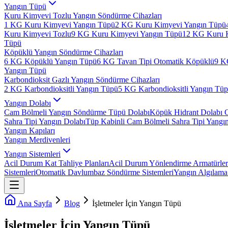
Yangın Tüpü
Kuru Kimyevi Tozlu Yangın Söndürme Cihazları
1 KG Kuru Kimyevi Yangın Tüpü
2 KG Kuru Kimyevi Yangın Tüpü
Kuru Kimyevi Tozlu
9 KG Kuru Kimyevi Yangın Tüpü
12 KG Kuru 
Tüpü
Köpüklü Yangın Söndürme Cihazları
6 KG Köpüklü Yangın Tüpü
6 KG Tavan Tipi Otomatik Köpüklü
9 K
Yangın Tüpü
Karbondioksit Gazlı Yangın Söndürme Cihazları
2 KG Karbondioksitli Yangın Tüpü
5 KG Karbondioksitli Yangın Tü
Yangın Dolabı
Cam Bölmeli Yangın Söndürme Tüpü Dolabı
Köpük Hidrant Dolabı 
Sahra Tipi Yangın Dolabı
Tüp Kabinli Cam Bölmeli Sahra Tipi Yangı
Yangın Kapıları
Yangın Merdivenleri
Yangın Sistemleri
Acil Durum Kat Tahliye Planları
Acil Durum Yönlendirme Armatürler
Sistemleri
Otomatik Davlumbaz Söndürme Sistemleri
Yangın Algılama 
Ana Sayfa
Blog
İşletmeler İçin Yangın Tüpü
İşletmeler İçin Yangın Tüpü