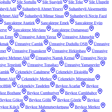
Soğullu
Şile Sortullu
Şile Şuayipli
Şile Teke
Şile Ulupelit
nbeyli Adil
Sultanbeyli Ahmet Yesevi
Sultanbeyli Akşemsettin
Mehmet Akif
Sultanbeyli Mimar Sinan
Sultanbeyli Necip Fazıl
Sancaktepe Atatürk
Sancaktepe Emek
Sancaktepe Eyüp
erve
Sancaktepe Mevlana
Sancaktepe Osmangazi
nus Emre
Ümraniye Adem Yavuz
Ümraniye Altınşehir
akmak
Ümraniye Çamlık
Ümraniye Dudullu OSB
Ümraniye
hmet
Ümraniye Finanskent
Ümraniye Hekimbaşı
Ümraniye
niye Mehmet Akif
Ümraniye Namık Kemal
Ümraniye Necip
iye Tepeüstü
Ümraniye Topağacı
Ümraniye Yamanevler
amlık
Çekmeköy Çatalmeşe
Çekmeköy Ekşioğlu
met Akif
Çekmeköy Merkez
Çekmeköy Mimarsinan
iftliği
Çekmeköy Taşdelen
Beykoz Acarlar
Beykoz
koz Bozhane
Beykoz Cumhuriyet
Beykoz Çamlıbahçe
Beykoz Göksu
Beykoz Göllü
Beykoz Görele
Beykoz
ykoz Kılıçlı
Beykoz Mahmutşevketpaşa
Beykoz Merkez