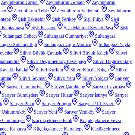
Zeytinburnu Çırpıcı
Zeytinburnu Gökalp
Zeytinburnu
mer
Zeytinburnu Telsiz
Zeytinburnu Veliefendi
Zeytinburnu
entepe
Şişli Eskişehir
Şişli Feriköy
Şişli Fulya
Şişli
li Kaptanpaşa
Şişli Kuştepe
Şişli Mahmut Şevket Paşa
Şişli
Sultangazi Cebeci
Sultangazi Cumhuriyet
Sultangazi
angazi Sultançiftliği
Sultangazi Uğur Mumcu
Sultangazi Yayla
Beyciler
Silivri Büyük Çavuşlu
Silivri Büyük Kılıçlı
Silivri
anamandıra
Silivri Değirmenköy Fevzipaşa
Silivri Değirmenköy
 Kavaklı İstiklal
Silivri Kurfallı
Silivri Küçük Kılıçlı
Silivri
kumlar
Silivri Seymen
Silivri Yeni
Silivri Yolçatı
Sarıyer
Sarıyer Cumhuriyet
Sarıyer Çamlıtepe
Sarıyer Çayırbaşı
Sarıyer Gümüşdere
Sarıyer Huzur
Sarıyer İstinye
Sarıyer
ak
Sarıyer Pınar
Sarıyer Poligon
Sarıyer PTT Evleri
r Uskumruköy
Sarıyer Yeni
Sarıyer Yeniköy
Sarıyer
 Cumhuriyet
Küçükçekmece Fatih
Küçükçekmece Fevzi
mece Kanarya
Küçükçekmece Kartaltepe
Küçükçekmece