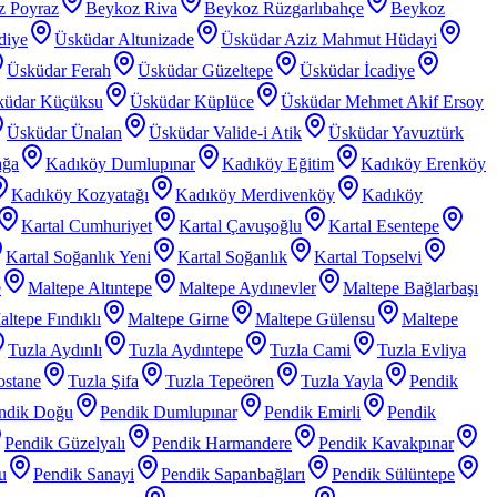
z Poyraz
Beykoz Riva
Beykoz Rüzgarlıbahçe
Beykoz
diye
Üsküdar Altunizade
Üsküdar Aziz Mahmut Hüdayi
Üsküdar Ferah
Üsküdar Güzeltepe
Üsküdar İcadiye
küdar Küçüksu
Üsküdar Küplüce
Üsküdar Mehmet Akif Ersoy
Üsküdar Ünalan
Üsküdar Valide-i Atik
Üsküdar Yavuztürk
ağa
Kadıköy Dumlupınar
Kadıköy Eğitim
Kadıköy Erenköy
Kadıköy Kozyatağı
Kadıköy Merdivenköy
Kadıköy
Kartal Cumhuriyet
Kartal Çavuşoğlu
Kartal Esentepe
Kartal Soğanlık Yeni
Kartal Soğanlık
Kartal Topselvi
e
Maltepe Altıntepe
Maltepe Aydınevler
Maltepe Bağlarbaşı
ltepe Fındıklı
Maltepe Girne
Maltepe Gülensu
Maltepe
Tuzla Aydınlı
Tuzla Aydıntepe
Tuzla Cami
Tuzla Evliya
ostane
Tuzla Şifa
Tuzla Tepeören
Tuzla Yayla
Pendik
ndik Doğu
Pendik Dumlupınar
Pendik Emirli
Pendik
Pendik Güzelyalı
Pendik Harmandere
Pendik Kavakpınar
u
Pendik Sanayi
Pendik Sapanbağları
Pendik Sülüntepe