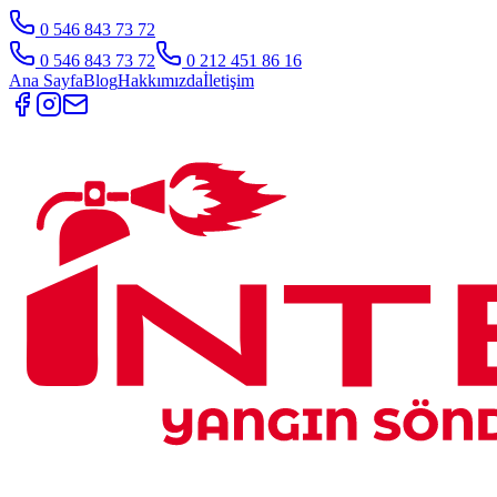
0 546 843 73 72
0 546 843 73 72
0 212 451 86 16
Ana Sayfa
Blog
Hakkımızda
İletişim