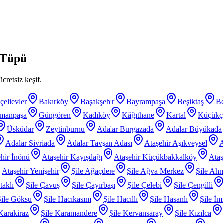
n Tüpü
cretsiz keşif.
çelievler
Bakırköy
Başakşehir
Bayrampaşa
Beşiktaş
B
smanpaşa
Güngören
Kadıköy
Kâğıthane
Kartal
Küçükç
Üsküdar
Zeytinburnu
Adalar Burgazada
Adalar Büyükada
Adalar Sivriada
Adalar Tavşan Adası
Ataşehir Aşıkveysel
A
hir İnönü
Ataşehir Kayışdağı
Ataşehir Küçükbakkalköy
Ataş
Ataşehir Yenişehir
Şile Ağaçdere
Şile Ağva Merkez
Şile Ahm
taklı
Şile Çavuş
Şile Çayırbaşı
Şile Çelebi
Şile Çengilli
Şile Göksu
Şile Hacıkasım
Şile Hacıllı
Şile Hasanlı
Şile İm
 Karakiraz
Şile Karamandere
Şile Kervansaray
Şile Kızılca