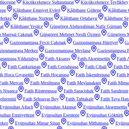
tlüçeşme
Küçükçekmece Sultanmurat
Küçükçekmece Tevfikbey
tepe
Kâğıthane Emniyet Evleri
Kâğıthane Gültepe
Kâğıthane 
Merkez
Kâğıthane Nurtepe
Kâğıthane Ortabayır
Kâğıthane Se
al
Kâğıthane Yeşilce
Güngören Abdurrahman Nafiz Gürman
 Mareşal Çakmak
Güngören Mehmet Nesih Özmen
Güngören 
şa
Gaziosmanpaşa Fevzi Çakmak
Gaziosmanpaşa Hürriyet
Ga
ziosmanpaşa Merkez
Gaziosmanpaşa Mevlana
Gaziosmanpaşa P
manpaşa Yıldıztabya
Fatih Aksaray
Fatih Akşemsettin
Fatih 
k
Fatih Cankurtaran
Fatih Cerrahpaşa
Fatih Cibali
Fatih De
ih Hoca Gıyasettin
Fatih Hocapaşa
Fatih İskenderpaşa
Fatih 
Fatih Mercan
Fatih Mesihpaşa
Fatih Mevlanakapı
Fatih Mimar
ih Nişanca
Fatih Rüstempaşa
Fatih Saraçishak
Fatih Sarıdemir
Şehremini
Fatih Şehsuvar Bey
Fatih Tahtakale
Fatih Taya Hat
Eyüpsultan Ağaçlı
Eyüpsultan Akpınar
Eyüpsultan Akşemsettin
sultan Emniyettepe
Eyüpsultan Esentepe
Eyüpsultan Göktürk
rkez
Eyüpsultan Mimar Sinan
Eyüpsultan Mithatpaşa
Eyüpsu