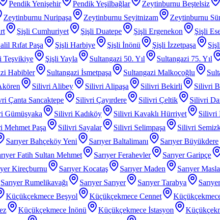
Pendik Yenişehir
Pendik Yeşilbağlar
Zeytinburnu Beştelsiz
Zeytinburnu Nuripaşa
Zeytinburnu Seyitnizam
Zeytinburnu Sü
rt
Şişli Cumhuriyet
Şişli Duatepe
Şişli Ergenekon
Şişli Es
alil Rıfat Paşa
Şişli Harbiye
Şişli İnönü
Şişli İzzetpaşa
Şiş
li Teşvikiye
Şişli Yayla
Sultangazi 50. Yıl
Sultangazi 75. Yıl
zi Habibler
Sultangazi İsmetpaşa
Sultangazi Malkoçoğlu
Sult
 Akören
Silivri Alibey
Silivri Alipaşa
Silivri Bekirli
Silivri 
ivri Çanta Sancaktepe
Silivri Çayırdere
Silivri Çeltik
Silivri D
vri Gümüşyaka
Silivri Kadıköy
Silivri Kavaklı Hürriyet
Silivri
iri Mehmet Paşa
Silivri Sayalar
Silivri Selimpaşa
Silivri Semiz
Sarıyer Bahçeköy Yeni
Sarıyer Baltalimanı
Sarıyer Büyükdere
rıyer Fatih Sultan Mehmet
Sarıyer Ferahevler
Sarıyer Garipçe
ıyer Kireçburnu
Sarıyer Kocataş
Sarıyer Maden
Sarıyer Masl
Sarıyer Rumelikavağı
Sarıyer Sarıyer
Sarıyer Tarabya
Sarıye
Küçükçekmece Beşyol
Küçükçekmece Cennet
Küçükçekmece
ez
Küçükçekmece İnönü
Küçükçekmece İstasyon
Küçükçek