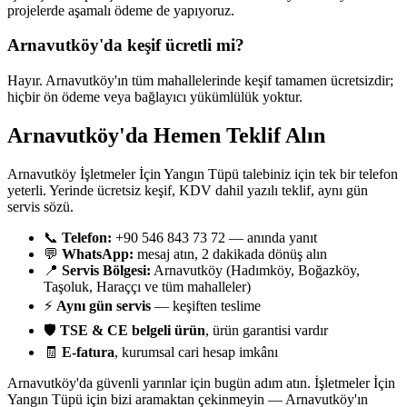
projelerde aşamalı ödeme de yapıyoruz.
Arnavutköy'da keşif ücretli mi?
Hayır. Arnavutköy'ın tüm mahallelerinde keşif tamamen ücretsizdir;
hiçbir ön ödeme veya bağlayıcı yükümlülük yoktur.
Arnavutköy'da Hemen Teklif Alın
Arnavutköy İşletmeler İçin Yangın Tüpü talebiniz için tek bir telefon
yeterli. Yerinde ücretsiz keşif, KDV dahil yazılı teklif, aynı gün
servis sözü.
📞
Telefon:
+90 546 843 73 72 — anında yanıt
💬
WhatsApp:
mesaj atın, 2 dakikada dönüş alın
📍
Servis Bölgesi:
Arnavutköy (Hadımköy, Boğazköy,
Taşoluk, Haraççı ve tüm mahalleler)
⚡
Aynı gün servis
— keşiften teslime
🛡️
TSE & CE belgeli ürün
, ürün garantisi vardır
🧾
E-fatura
, kurumsal cari hesap imkânı
Arnavutköy'da güvenli yarınlar için bugün adım atın. İşletmeler İçin
Yangın Tüpü için bizi aramaktan çekinmeyin — Arnavutköy'ın