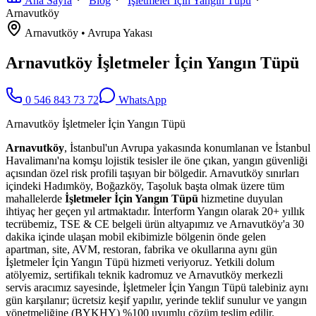
Ana Sayfa
Blog
İşletmeler İçin Yangın Tüpü
Arnavutköy
Arnavutköy
•
Avrupa
Yakası
Arnavutköy İşletmeler İçin Yangın Tüpü
0 546 843 73 72
WhatsApp
Arnavutköy İşletmeler İçin Yangın Tüpü
Arnavutköy
, İstanbul'un Avrupa yakasında konumlanan ve İstanbul
Havalimanı'na komşu lojistik tesisler ile öne çıkan, yangın güvenliği
açısından özel risk profili taşıyan bir bölgedir. Arnavutköy sınırları
içindeki Hadımköy, Boğazköy, Taşoluk başta olmak üzere tüm
mahallelerde
İşletmeler İçin Yangın Tüpü
hizmetine duyulan
ihtiyaç her geçen yıl artmaktadır. İnterform Yangın olarak 20+ yıllık
tecrübemiz, TSE & CE belgeli ürün altyapımız ve Arnavutköy'a 30
dakika içinde ulaşan mobil ekibimizle bölgenin önde gelen
apartman, site, AVM, restoran, fabrika ve okullarına aynı gün
İşletmeler İçin Yangın Tüpü hizmeti veriyoruz. Yetkili dolum
atölyemiz, sertifikalı teknik kadromuz ve Arnavutköy merkezli
servis aracımız sayesinde, İşletmeler İçin Yangın Tüpü talebiniz aynı
gün karşılanır; ücretsiz keşif yapılır, yerinde teklif sunulur ve yangın
yönetmeliğine (BYKHY) %100 uyumlu çözüm teslim edilir.