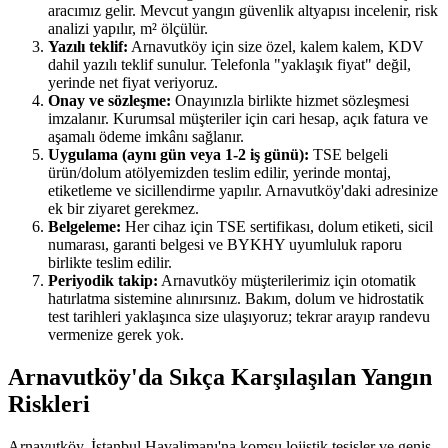
aracımız gelir. Mevcut yangın güvenlik altyapısı incelenir, risk
analizi yapılır, m² ölçülür.
Yazılı teklif:
Arnavutköy için size özel, kalem kalem, KDV
dahil yazılı teklif sunulur. Telefonla "yaklaşık fiyat" değil,
yerinde net fiyat veriyoruz.
Onay ve sözleşme:
Onayınızla birlikte hizmet sözleşmesi
imzalanır. Kurumsal müşteriler için cari hesap, açık fatura ve
aşamalı ödeme imkânı sağlanır.
Uygulama (aynı gün veya 1-2 iş günü):
TSE belgeli
ürün/dolum atölyemizden teslim edilir, yerinde montaj,
etiketleme ve sicillendirme yapılır. Arnavutköy'daki adresinize
ek bir ziyaret gerekmez.
Belgeleme:
Her cihaz için TSE sertifikası, dolum etiketi, sicil
numarası, garanti belgesi ve BYKHY uyumluluk raporu
birlikte teslim edilir.
Periyodik takip:
Arnavutköy müşterilerimiz için otomatik
hatırlatma sistemine alınırsınız. Bakım, dolum ve hidrostatik
test tarihleri yaklaşınca size ulaşıyoruz; tekrar arayıp randevu
vermenize gerek yok.
Arnavutköy'da Sıkça Karşılaşılan Yangın
Riskleri
Arnavutköy, İstanbul Havalimanı'na komşu lojistik tesisler ve geniş