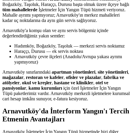
Boğazköy, Taşoluk, Haraççı, Durusu başta olmak üzere ilçeye bağlı
tüm mahallelerde
İşletmeler İçin Yangın Tüpü hizmeti veriyoruz.
Mahalle ayrımı yapmıyoruz; Arnavutköy'ın merkez mahalleleri
kadar uç noktalarına da aynı gün servis sağlıyoruz.
Arnavutköy'a komşu olan ve aynı servis bölgemiz içinde
değerlendirdiğimiz yakın semtler:
Hadımköy, Boğazköy, Taşoluk — merkezi servis noktamız
Haraççı, Durusu — ek servis noktası
Arnavutköy çevre ilçeleri (Anadolu/Avrupa yakası ayrımı
yapmıyoruz)
Arnavutköy sınırlarındaki
apartman yönetimleri
,
site yönetimleri
,
mağazalar
,
restoran ve kafeler
,
ofisler ve plazalar
,
fabrika ve
atölyeler
,
okul ve kreşler
,
hastane ve klinikler
,
otel ve
pansiyonlar
,
kamu kurumları
için özel İşletmeler İçin Yangın
Tüpü paketlerimiz vardır. Arnavutköy merkezli işletmelere kurumsal
cari hesap imkânı sunuyor, e-fatura kesiyoruz.
Arnavutköy'da İnterform Yangın'ı Tercih
Etmenin Avantajları
Arnavutköy İşletmeler İçin Yangın Tüpü hizmetinde bizi diğer