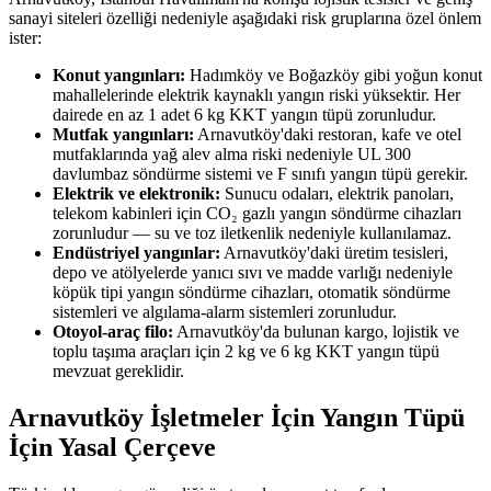
sanayi siteleri özelliği nedeniyle aşağıdaki risk gruplarına özel önlem
ister:
Konut yangınları:
Hadımköy ve Boğazköy gibi yoğun konut
mahallelerinde elektrik kaynaklı yangın riski yüksektir. Her
dairede en az 1 adet 6 kg KKT yangın tüpü zorunludur.
Mutfak yangınları:
Arnavutköy'daki restoran, kafe ve otel
mutfaklarında yağ alev alma riski nedeniyle UL 300
davlumbaz söndürme sistemi ve F sınıfı yangın tüpü gerekir.
Elektrik ve elektronik:
Sunucu odaları, elektrik panoları,
telekom kabinleri için CO₂ gazlı yangın söndürme cihazları
zorunludur — su ve toz iletkenlik nedeniyle kullanılamaz.
Endüstriyel yangınlar:
Arnavutköy'daki üretim tesisleri,
depo ve atölyelerde yanıcı sıvı ve madde varlığı nedeniyle
köpük tipi yangın söndürme cihazları, otomatik söndürme
sistemleri ve algılama-alarm sistemleri zorunludur.
Otoyol-araç filo:
Arnavutköy'da bulunan kargo, lojistik ve
toplu taşıma araçları için 2 kg ve 6 kg KKT yangın tüpü
mevzuat gereklidir.
Arnavutköy İşletmeler İçin Yangın Tüpü
İçin Yasal Çerçeve