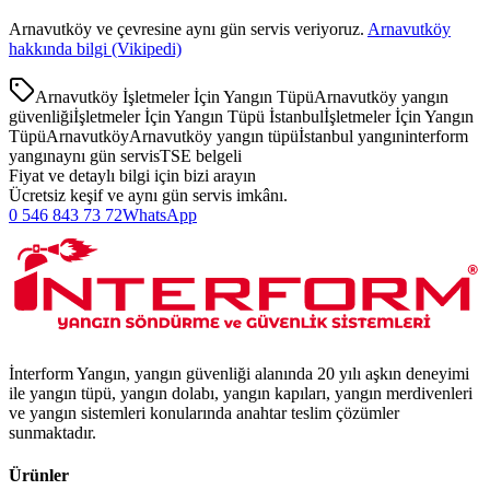
Arnavutköy
ve çevresine aynı gün servis veriyoruz.
Arnavutköy
hakkında bilgi (Vikipedi)
Arnavutköy İşletmeler İçin Yangın Tüpü
Arnavutköy yangın
güvenliği
İşletmeler İçin Yangın Tüpü İstanbul
İşletmeler İçin Yangın
Tüpü
Arnavutköy
Arnavutköy yangın tüpü
İstanbul yangın
interform
yangın
aynı gün servis
TSE belgeli
Fiyat ve detaylı bilgi için bizi arayın
Ücretsiz keşif ve aynı gün servis imkânı.
0 546 843 73 72
WhatsApp
İnterform Yangın, yangın güvenliği alanında 20 yılı aşkın deneyimi
ile yangın tüpü, yangın dolabı, yangın kapıları, yangın merdivenleri
ve yangın sistemleri konularında anahtar teslim çözümler
sunmaktadır.
Ürünler