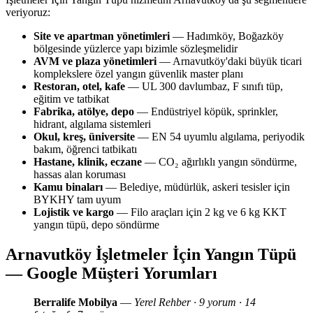
veriyoruz:
Site ve apartman yönetimleri
— Hadımköy, Boğazköy
bölgesinde yüzlerce yapı bizimle sözleşmelidir
AVM ve plaza yönetimleri
— Arnavutköy'daki büyük ticari
komplekslere özel yangın güvenlik master planı
Restoran, otel, kafe
— UL 300 davlumbaz, F sınıfı tüp,
eğitim ve tatbikat
Fabrika, atölye, depo
— Endüstriyel köpük, sprinkler,
hidrant, algılama sistemleri
Okul, kreş, üniversite
— EN 54 uyumlu algılama, periyodik
bakım, öğrenci tatbikatı
Hastane, klinik, eczane
— CO₂ ağırlıklı yangın söndürme,
hassas alan koruması
Kamu binaları
— Belediye, müdürlük, askeri tesisler için
BYKHY tam uyum
Lojistik ve kargo
— Filo araçları için 2 kg ve 6 kg KKT
yangın tüpü, depo söndürme
Arnavutköy İşletmeler İçin Yangın Tüpü
— Google Müşteri Yorumları
Berralife Mobilya
—
Yerel Rehber · 9 yorum · 14