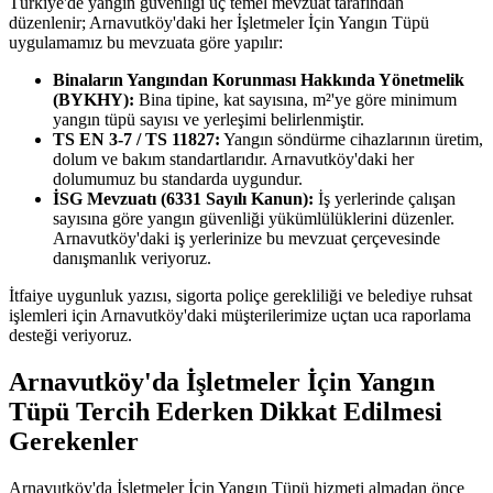
Türkiye'de yangın güvenliği üç temel mevzuat tarafından
düzenlenir; Arnavutköy'daki her İşletmeler İçin Yangın Tüpü
uygulamamız bu mevzuata göre yapılır:
Binaların Yangından Korunması Hakkında Yönetmelik
(BYKHY):
Bina tipine, kat sayısına, m²'ye göre minimum
yangın tüpü sayısı ve yerleşimi belirlenmiştir.
TS EN 3-7 / TS 11827:
Yangın söndürme cihazlarının üretim,
dolum ve bakım standartlarıdır. Arnavutköy'daki her
dolumumuz bu standarda uygundur.
İSG Mevzuatı (6331 Sayılı Kanun):
İş yerlerinde çalışan
sayısına göre yangın güvenliği yükümlülüklerini düzenler.
Arnavutköy'daki iş yerlerinize bu mevzuat çerçevesinde
danışmanlık veriyoruz.
İtfaiye uygunluk yazısı, sigorta poliçe gerekliliği ve belediye ruhsat
işlemleri için Arnavutköy'daki müşterilerimize uçtan uca raporlama
desteği veriyoruz.
Arnavutköy'da İşletmeler İçin Yangın
Tüpü Tercih Ederken Dikkat Edilmesi
Gerekenler
Arnavutköy'da İşletmeler İçin Yangın Tüpü hizmeti almadan önce