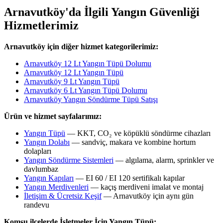
Arnavutköy'da İlgili Yangın Güvenliği
Hizmetlerimiz
Arnavutköy için diğer hizmet kategorilerimiz:
Arnavutköy 12 Lt Yangın Tüpü Dolumu
Arnavutköy 12 Lt Yangın Tüpü
Arnavutköy 9 Lt Yangın Tüpü
Arnavutköy 6 Lt Yangın Tüpü Dolumu
Arnavutköy Yangın Söndürme Tüpü Satışı
Ürün ve hizmet sayfalarımız:
Yangın Tüpü
— KKT, CO₂ ve köpüklü söndürme cihazları
Yangın Dolabı
— sandviç, makara ve kombine hortum
dolapları
Yangın Söndürme Sistemleri
— algılama, alarm, sprinkler ve
davlumbaz
Yangın Kapıları
— EI 60 / EI 120 sertifikalı kapılar
Yangın Merdivenleri
— kaçış merdiveni imalat ve montaj
İletişim & Ücretsiz Keşif
— Arnavutköy için aynı gün
randevu
Komşu ilçelerde İşletmeler İçin Yangın Tüpü: