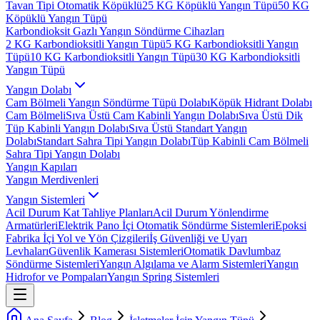
Tavan Tipi Otomatik Köpüklü
25 KG Köpüklü Yangın Tüpü
50 KG
Köpüklü Yangın Tüpü
Karbondioksit Gazlı Yangın Söndürme Cihazları
2 KG Karbondioksitli Yangın Tüpü
5 KG Karbondioksitli Yangın
Tüpü
10 KG Karbondioksitli Yangın Tüpü
30 KG Karbondioksitli
Yangın Tüpü
Yangın Dolabı
Cam Bölmeli Yangın Söndürme Tüpü Dolabı
Köpük Hidrant Dolabı
Cam Bölmeli
Sıva Üstü Cam Kabinli Yangın Dolabı
Sıva Üstü Dik
Tüp Kabinli Yangın Dolabı
Sıva Üstü Standart Yangın
Dolabı
Standart Sahra Tipi Yangın Dolabı
Tüp Kabinli Cam Bölmeli
Sahra Tipi Yangın Dolabı
Yangın Kapıları
Yangın Merdivenleri
Yangın Sistemleri
Acil Durum Kat Tahliye Planları
Acil Durum Yönlendirme
Armatürleri
Elektrik Pano İçi Otomatik Söndürme Sistemleri
Epoksi
Fabrika İçi Yol ve Yön Çizgileri
İş Güvenliği ve Uyarı
Levhaları
Güvenlik Kamerası Sistemleri
Otomatik Davlumbaz
Söndürme Sistemleri
Yangın Algılama ve Alarm Sistemleri
Yangın
Hidrofor ve Pompaları
Yangın Spring Sistemleri