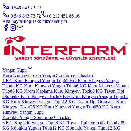
0 546 843 73 72
0 546 843 73 72
0 212 451 86 16
Ana Sayfa
Blog
Hakkımızda
İletişim
Yangın Tüpü
Kuru Kimyevi Tozlu Yangın Söndürme Cihazları
1 KG Kuru Kimyevi Yangın Tüpü
2 KG Kuru Kimyevi Yangın
Tüpü
4 KG Kuru Kimyevi Yangın Tüpü
6 KG Kuru Kimyevi Yangın
Tüpü
6 KG Krom Kaplama Kuru Kimyevi Tozlu
6 KG Tavan Tipi
Otomatik Kuru Kimyevi Tozlu
9 KG Kuru Kimyevi Yangın Tüpü
12
KG Kuru Kimyevi Yangın Tüpü
12 KG Tavan Tipi Otomatik Kuru
Kimyevi Tozlu
25 KG Kuru Kimyevi Yangın Tüpü
50 KG Kuru
Kimyevi Yangın Tüpü
Köpüklü Yangın Söndürme Cihazları
6 KG Köpüklü Yangın Tüpü
6 KG Tavan Tipi Otomatik Köpüklü
9
KG Köpüklü Yangın Tüpü
12 KG Köpüklü Yangın Tüpü
12 KG