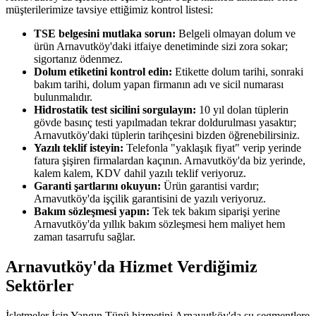
müşterilerimize tavsiye ettiğimiz kontrol listesi:
TSE belgesini mutlaka sorun:
Belgeli olmayan dolum ve
ürün Arnavutköy'daki itfaiye denetiminde sizi zora sokar;
sigortanız ödenmez.
Dolum etiketini kontrol edin:
Etikette dolum tarihi, sonraki
bakım tarihi, dolum yapan firmanın adı ve sicil numarası
bulunmalıdır.
Hidrostatik test sicilini sorgulayın:
10 yıl dolan tüplerin
gövde basınç testi yapılmadan tekrar doldurulması yasaktır;
Arnavutköy'daki tüplerin tarihçesini bizden öğrenebilirsiniz.
Yazılı teklif isteyin:
Telefonla "yaklaşık fiyat" verip yerinde
fatura şişiren firmalardan kaçının. Arnavutköy'da biz yerinde,
kalem kalem, KDV dahil yazılı teklif veriyoruz.
Garanti şartlarını okuyun:
Ürün garantisi vardır;
Arnavutköy'da işçilik garantisini de yazılı veriyoruz.
Bakım sözleşmesi yapın:
Tek tek bakım siparişi yerine
Arnavutköy'da yıllık bakım sözleşmesi hem maliyet hem
zaman tasarrufu sağlar.
Arnavutköy'da Hizmet Verdiğimiz
Sektörler
İşletmeler İçin Yangın Tüpü hizmetini Arnavutköy'da şu segmentlere