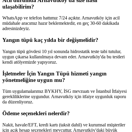
Acil durumda Arnavutköy'da size nasıl
ulaşabilirim?
WhatsApp ve telefon hattımız 7/24 açıktır. Arnavutköy için acil
müdahale aracımız hazır beklemektedir, en geç 30-60 dakikada
adresinizdeyiz.
Yangın tüpü kaç yılda bir değişmelidir?
Yangın tüpü gövdesi 10 yıl sonunda hidrostatik teste tabi tutulur,
uygun çıkarsa kullanılmaya devam eder. Arnavutköy'da bu testleri
kendi atölyemizde yapıyoruz.
İşletmeler İçin Yangın Tüpü hizmeti yangın
yönetmeliğine uygun mu?
Tüm uygulamalarımız BYKHY, İSG mevzuatı ve İstanbul İtfaiyesi
gerekliliklerine uygundur. Arnavutköy için itfaiye uygunluk raporu
da düzenliyoruz.
Ödeme seçenekleri nelerdir?
Nakit, havale/EFT, kredi kartı (taksit dahil) ve kurumsal müşteriler
için açık hesap seçenekleri mevcuttur. Arnavutköy'daki büyük