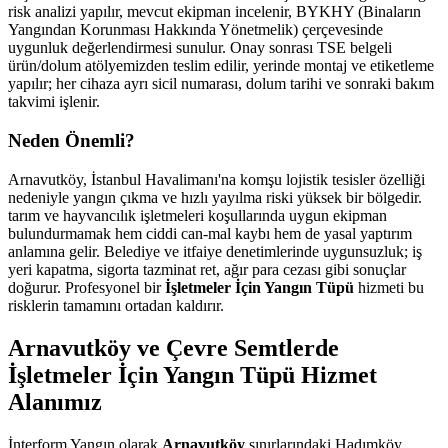
risk analizi yapılır, mevcut ekipman incelenir, BYKHY (Binaların
Yangından Korunması Hakkında Yönetmelik) çerçevesinde
uygunluk değerlendirmesi sunulur. Onay sonrası TSE belgeli
ürün/dolum atölyemizden teslim edilir, yerinde montaj ve etiketleme
yapılır; her cihaza ayrı sicil numarası, dolum tarihi ve sonraki bakım
takvimi işlenir.
Neden Önemli?
Arnavutköy, İstanbul Havalimanı'na komşu lojistik tesisler özelliği
nedeniyle yangın çıkma ve hızlı yayılma riski yüksek bir bölgedir.
tarım ve hayvancılık işletmeleri koşullarında uygun ekipman
bulundurmamak hem ciddi can-mal kaybı hem de yasal yaptırım
anlamına gelir. Belediye ve itfaiye denetimlerinde uygunsuzluk; iş
yeri kapatma, sigorta tazminat ret, ağır para cezası gibi sonuçlar
doğurur. Profesyonel bir
İşletmeler İçin Yangın Tüpü
hizmeti bu
risklerin tamamını ortadan kaldırır.
Arnavutköy ve Çevre Semtlerde
İşletmeler İçin Yangın Tüpü Hizmet
Alanımız
İnterform Yangın olarak
Arnavutköy
sınırlarındaki Hadımköy,