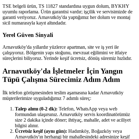
TSE belgeli ürün, TS 11827 standardına uygun dolum, BYKHY
uyumlu raporlama. Ürün garantisi vardır; işçilik ve servisimizde de
garanti veriyoruz. Arnavutköy'da yaptığımız her dolum ve montaj
sicil numarasıyla kayıt altındadır.
Yerel Güven Sinyali
Arnavutköy'da yıllardır yüzlerce apartman, site ve iş yeri ile
çalışıyoruz. Bölgenin yapı stoğunu, mevzuat eğilimini ve itfaiye
süreçlerini biliyoruz. Yerinde keşif ücretsiz, dönüş süremiz hızlıdır.
Arnavutköy'da İşletmeler İçin Yangın
Tüpü Çalışma Sürecimiz Adım Adım
İlk telefon görüşmesinden teslim aşamasına kadar Arnavutköy
müşterilerimize uyguladığımız 7 adımlı süreç:
Talep alımı (0-2 dk):
Telefon, WhatsApp veya web
formundan ulaşırsınız. Arnavutköy servis koordinatörümüz
size 2 dakika içinde döner; ihtiyaç, mahalle, adet ve aciliyet
bilgisi alınır.
Ücretsiz keşif (aynı gün):
Hadımköy, Boğazköy veya
Arnavutköy'ın herhangi bir mahallesindeki adresinize keşif