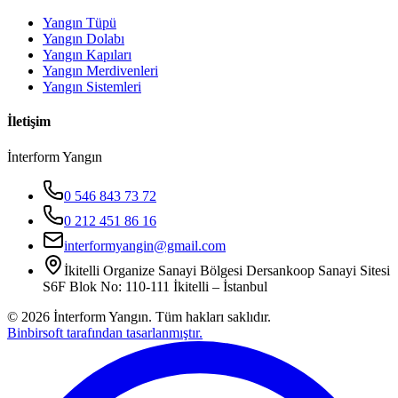
Yangın Tüpü
Yangın Dolabı
Yangın Kapıları
Yangın Merdivenleri
Yangın Sistemleri
İletişim
İnterform Yangın
0 546 843 73 72
0 212 451 86 16
interformyangin@gmail.com
İkitelli Organize Sanayi Bölgesi Dersankoop Sanayi Sitesi
S6F Blok No: 110-111 İkitelli – İstanbul
©
2026
İnterform Yangın. Tüm hakları saklıdır.
Binbirsoft tarafından tasarlanmıştır.