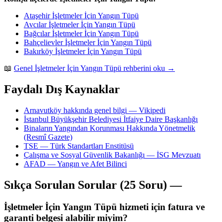
Ataşehir İşletmeler İçin Yangın Tüpü
Avcılar İşletmeler İçin Yangın Tüpü
Bağcılar İşletmeler İçin Yangın Tüpü
Bahçelievler İşletmeler İçin Yangın Tüpü
Bakırköy İşletmeler İçin Yangın Tüpü
📖
Genel İşletmeler İçin Yangın Tüpü rehberini oku →
Faydalı Dış Kaynaklar
Arnavutköy hakkında genel bilgi — Vikipedi
İstanbul Büyükşehir Belediyesi İtfaiye Daire Başkanlığı
Binaların Yangından Korunması Hakkında Yönetmelik
(Resmî Gazete)
TSE — Türk Standartları Enstitüsü
Çalışma ve Sosyal Güvenlik Bakanlığı — İSG Mevzuatı
AFAD — Yangın ve Afet Bilinci
Sıkça Sorulan Sorular (25 Soru) —
İşletmeler İçin Yangın Tüpü hizmeti için fatura ve
garanti belgesi alabilir miyim?