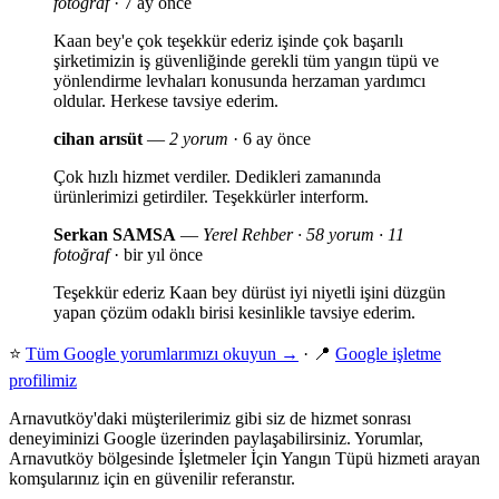
fotoğraf
· 7 ay önce
Kaan bey'e çok teşekkür ederiz işinde çok başarılı
şirketimizin iş güvenliğinde gerekli tüm yangın tüpü ve
yönlendirme levhaları konusunda herzaman yardımcı
oldular. Herkese tavsiye ederim.
cihan arısüt
—
2 yorum
· 6 ay önce
Çok hızlı hizmet verdiler. Dedikleri zamanında
ürünlerimizi getirdiler. Teşekkürler interform.
Serkan SAMSA
—
Yerel Rehber · 58 yorum · 11
fotoğraf
· bir yıl önce
Teşekkür ederiz Kaan bey dürüst iyi niyetli işini düzgün
yapan çözüm odaklı birisi kesinlikle tavsiye ederim.
⭐
Tüm Google yorumlarımızı okuyun →
· 📍
Google işletme
profilimiz
Arnavutköy'daki müşterilerimiz gibi siz de hizmet sonrası
deneyiminizi Google üzerinden paylaşabilirsiniz. Yorumlar,
Arnavutköy bölgesinde İşletmeler İçin Yangın Tüpü hizmeti arayan
komşularınız için en güvenilir referanstır.