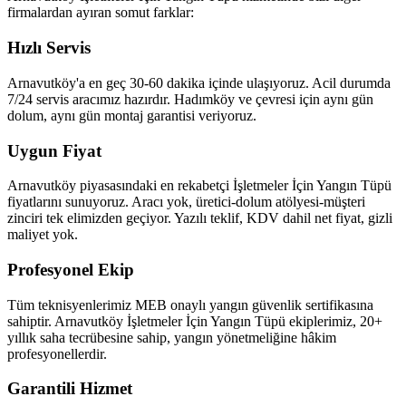
firmalardan ayıran somut farklar:
Hızlı Servis
Arnavutköy'a en geç 30-60 dakika içinde ulaşıyoruz. Acil durumda
7/24 servis aracımız hazırdır. Hadımköy ve çevresi için aynı gün
dolum, aynı gün montaj garantisi veriyoruz.
Uygun Fiyat
Arnavutköy piyasasındaki en rekabetçi İşletmeler İçin Yangın Tüpü
fiyatlarını sunuyoruz. Aracı yok, üretici-dolum atölyesi-müşteri
zinciri tek elimizden geçiyor. Yazılı teklif, KDV dahil net fiyat, gizli
maliyet yok.
Profesyonel Ekip
Tüm teknisyenlerimiz MEB onaylı yangın güvenlik sertifikasına
sahiptir. Arnavutköy İşletmeler İçin Yangın Tüpü ekiplerimiz, 20+
yıllık saha tecrübesine sahip, yangın yönetmeliğine hâkim
profesyonellerdir.
Garantili Hizmet