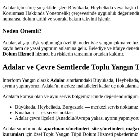
Adalar için süreç şu şekilde işler: Büyükada, Heybeliada veya başka b
Korunması Hakkında Yönetmelik) çerçevesinde uygunluk değerlendirmesi
numarası, dolum tarihi ve sonraki bakım takvimi işlenir.
Neden Önemli?
Adalar, ahşap köşk yoğunluğu özelliği nedeniyle yangın çıkma ve hızl
kaybı hem de yasal yaptırım anlamına gelir. Belediye ve itfaiye deneti
Dolum Hizmeti
hizmeti bu risklerin tamamını ortadan kaldırır.
Adalar ve Çevre Semtlerde Toplu Yangın
İnterform Yangın olarak
Adalar
sınırlarındaki Büyükada, Heybeliada,
ayrımı yapmıyoruz; Adalar'ın merkez mahalleleri kadar uç noktalarına 
Adalar'a komşu olan ve aynı servis bölgemiz içinde değerlendirdiğimi
Büyükada, Heybeliada, Burgazada — merkezi servis noktamız
Kınalıada — ek servis noktası
Adalar çevre ilçeleri (Anadolu/Avrupa yakası ayrımı yapmıyor
Adalar sınırlarındaki
apartman yönetimleri
,
site yönetimleri
,
mağaz
kurumları
için özel Toplu Yangın Tüpü Dolum Hizmeti paketlerimiz va