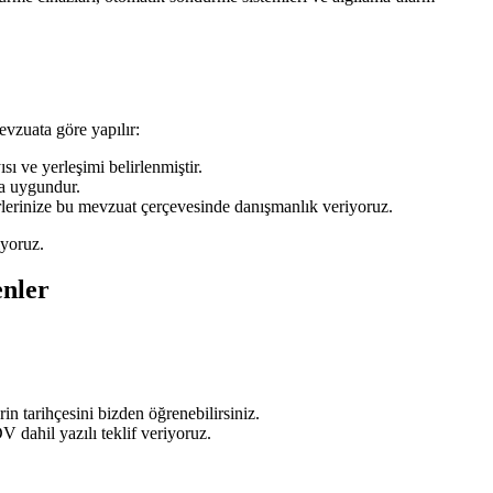
vzuata göre yapılır:
ı ve yerleşimi belirlenmiştir.
da uygundur.
erlerinize bu mevzuat çerçevesinde danışmanlık veriyoruz.
iyoruz.
enler
in tarihçesini bizden öğrenebilirsiniz.
 dahil yazılı teklif veriyoruz.