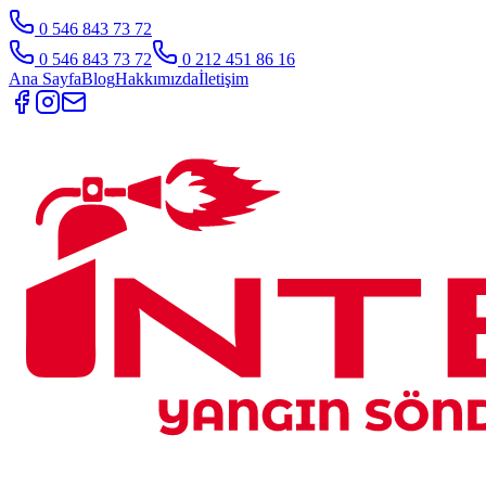
0 546 843 73 72
0 546 843 73 72
0 212 451 86 16
Ana Sayfa
Blog
Hakkımızda
İletişim