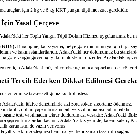
şıma araçları için 2 kg ve 6 kg KKT yangın tüpü mevzuat gereklidir.
İçin Yasal Çerçeve
; Adalar'daki her Toplu Yangın Tüpü Dolum Hizmeti uygulamamız bu me
BYKHY):
Bina tipine, kat sayısına, m²'ye göre minimum yangın tüpü sayıs
dolum ve bakım standartlarıdır. Adalar'daki her dolumumuz bu standar
ısına göre yangın güvenliği yükümlülüklerini düzenler. Adalar'daki iş y
şlemleri için Adalar'daki müşterilerimize uçtan uca raporlama desteği ver
ti Tercih Ederken Dikkat Edilmesi Gerek
rilerimize tavsiye ettiğimiz kontrol listesi:
Adalar'daki itfaiye denetiminde sizi zora sokar; sigortanız ödenmez.
akım tarihi, dolum yapan firmanın adı ve sicil numarası bulunmalıdır.
 basınç testi yapılmadan tekrar doldurulması yasaktır; Adalar'daki tüpler
tura şişiren firmalardan kaçının. Adalar'da biz yerinde, kalem kalem, KDV
ilik garantisini de yazılı veriyoruz.
'da yıllık bakım sözleşmesi hem maliyet hem zaman tasarrufu sağlar.