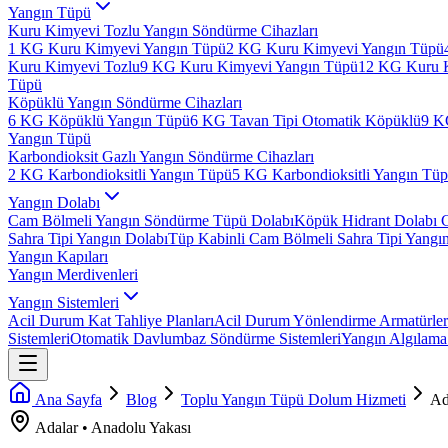
Yangın Tüpü
Kuru Kimyevi Tozlu Yangın Söndürme Cihazları
1 KG Kuru Kimyevi Yangın Tüpü
2 KG Kuru Kimyevi Yangın Tüpü
Kuru Kimyevi Tozlu
9 KG Kuru Kimyevi Yangın Tüpü
12 KG Kuru 
Tüpü
Köpüklü Yangın Söndürme Cihazları
6 KG Köpüklü Yangın Tüpü
6 KG Tavan Tipi Otomatik Köpüklü
9 K
Yangın Tüpü
Karbondioksit Gazlı Yangın Söndürme Cihazları
2 KG Karbondioksitli Yangın Tüpü
5 KG Karbondioksitli Yangın Tü
Yangın Dolabı
Cam Bölmeli Yangın Söndürme Tüpü Dolabı
Köpük Hidrant Dolabı 
Sahra Tipi Yangın Dolabı
Tüp Kabinli Cam Bölmeli Sahra Tipi Yangı
Yangın Kapıları
Yangın Merdivenleri
Yangın Sistemleri
Acil Durum Kat Tahliye Planları
Acil Durum Yönlendirme Armatürler
Sistemleri
Otomatik Davlumbaz Söndürme Sistemleri
Yangın Algılama 
Ana Sayfa
Blog
Toplu Yangın Tüpü Dolum Hizmeti
Ad
Adalar
•
Anadolu
Yakası