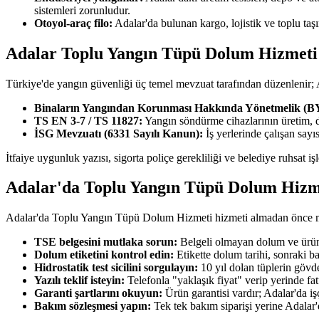
sistemleri zorunludur.
Otoyol-araç filo:
Adalar'da bulunan kargo, lojistik ve toplu ta
Adalar Toplu Yangın Tüpü Dolum Hizmeti 
Türkiye'de yangın güvenliği üç temel mevzuat tarafından düzenlenir
Binaların Yangından Korunması Hakkında Yönetmelik (
TS EN 3-7 / TS 11827:
Yangın söndürme cihazlarının üretim, 
İSG Mevzuatı (6331 Sayılı Kanun):
İş yerlerinde çalışan say
İtfaiye uygunluk yazısı, sigorta poliçe gerekliliği ve belediye ruhsat i
Adalar'da Toplu Yangın Tüpü Dolum Hizme
Adalar'da Toplu Yangın Tüpü Dolum Hizmeti hizmeti almadan önce müşte
TSE belgesini mutlaka sorun:
Belgeli olmayan dolum ve ürün 
Dolum etiketini kontrol edin:
Etikette dolum tarihi, sonraki b
Hidrostatik test sicilini sorgulayın:
10 yıl dolan tüplerin gövde
Yazılı teklif isteyin:
Telefonla "yaklaşık fiyat" verip yerinde fa
Garanti şartlarını okuyun:
Ürün garantisi vardır; Adalar'da işç
Bakım sözleşmesi yapın:
Tek tek bakım siparişi yerine Adalar