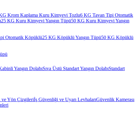
KG Krom Kaplama Kuru Kimyevi Tozlu
6 KG Tavan Tipi Otomatik
u
25 KG Kuru Kimyevi Yangın Tüpü
50 KG Kuru Kimyevi Yangın
pi Otomatik Köpüklü
25 KG Köpüklü Yangın Tüpü
50 KG Köpüklü
Tüpü
Kabinli Yangın Dolabı
Sıva Üstü Standart Yangın Dolabı
Standart
l ve Yön Çizgileri
İş Güvenliği ve Uyarı Levhaları
Güvenlik Kamerası
mleri