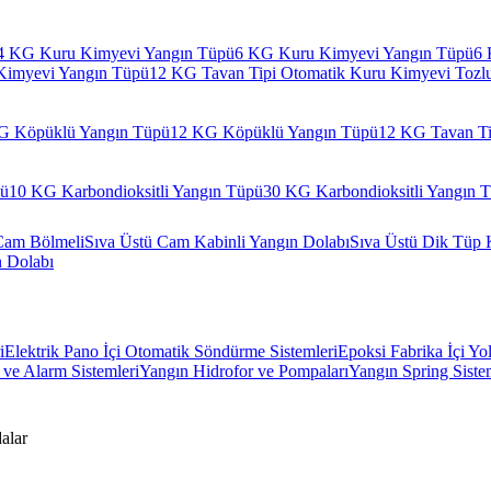
4 KG Kuru Kimyevi Yangın Tüpü
6 KG Kuru Kimyevi Yangın Tüpü
6 
Kimyevi Yangın Tüpü
12 KG Tavan Tipi Otomatik Kuru Kimyevi Tozl
G Köpüklü Yangın Tüpü
12 KG Köpüklü Yangın Tüpü
12 KG Tavan Ti
pü
10 KG Karbondioksitli Yangın Tüpü
30 KG Karbondioksitli Yangın 
Cam Bölmeli
Sıva Üstü Cam Kabinli Yangın Dolabı
Sıva Üstü Dik Tüp 
n Dolabı
i
Elektrik Pano İçi Otomatik Söndürme Sistemleri
Epoksi Fabrika İçi Yo
ve Alarm Sistemleri
Yangın Hidrofor ve Pompaları
Yangın Spring Siste
alar