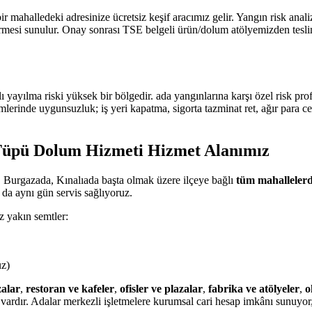
ir mahalledeki adresinize ücretsiz keşif aracımız gelir. Yangın risk an
 sunulur. Onay sonrası TSE belgeli ürün/dolum atölyemizden teslim edi
ı yayılma riski yüksek bir bölgedir. ada yangınlarına karşı özel risk 
mlerinde uygunsuzluk; iş yeri kapatma, sigorta tazminat ret, ağır para c
 Tüpü Dolum Hizmeti Hizmet Alanımız
 Burgazada, Kınalıada başta olmak üzere ilçeye bağlı
tüm mahalleler
da aynı gün servis sağlıyoruz.
z yakın semtler:
uz)
alar
,
restoran ve kafeler
,
ofisler ve plazalar
,
fabrika ve atölyeler
,
o
rdır. Adalar merkezli işletmelere kurumsal cari hesap imkânı sunuyor,