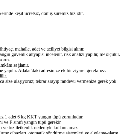
Yerinde keşif ücretsiz, dönüş süremiz hızlıdır.
aç, mahalle, adet ve aciliyet bilgisi alınır.
n güvenlik altyapısı incelenir, risk analizi yapılır, m² ölçülür.
yoruz.
imkânı sağlanır.
 yapılır. Adalar'daki adresinize ek bir ziyaret gerekmez.
lir.
ınca size ulaşıyoruz; tekrar arayıp randevu vermenize gerek yok.
 az 1 adet 6 kg KKT yangın tüpü zorunludur.
 ve F sınıfı yangın tüpü gerekir.
 ve toz iletkenlik nedeniyle kullanılamaz.
dürme cihazları, otomatik söndürme sistemleri ve algılama-alarm