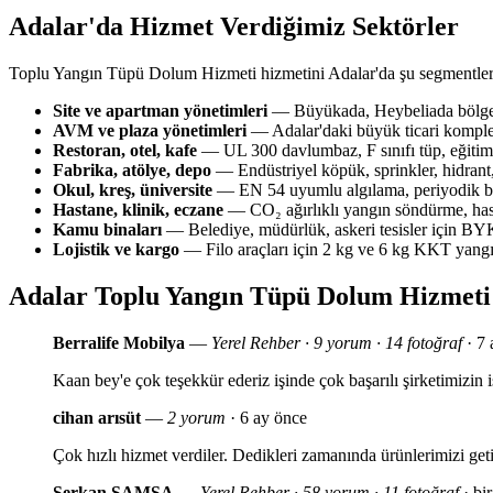
Adalar'da Hizmet Verdiğimiz Sektörler
Toplu Yangın Tüpü Dolum Hizmeti hizmetini Adalar'da şu segmentler
Site ve apartman yönetimleri
— Büyükada, Heybeliada bölgesi
AVM ve plaza yönetimleri
— Adalar'daki büyük ticari komplek
Restoran, otel, kafe
— UL 300 davlumbaz, F sınıfı tüp, eğitim 
Fabrika, atölye, depo
— Endüstriyel köpük, sprinkler, hidrant,
Okul, kreş, üniversite
— EN 54 uyumlu algılama, periyodik bak
Hastane, klinik, eczane
— CO₂ ağırlıklı yangın söndürme, has
Kamu binaları
— Belediye, müdürlük, askeri tesisler için 
Lojistik ve kargo
— Filo araçları için 2 kg ve 6 kg KKT yang
Adalar Toplu Yangın Tüpü Dolum Hizmeti
Berralife Mobilya
—
Yerel Rehber · 9 yorum · 14 fotoğraf
· 7 
Kaan bey'e çok teşekkür ederiz işinde çok başarılı şirketimizi
cihan arısüt
—
2 yorum
· 6 ay önce
Çok hızlı hizmet verdiler. Dedikleri zamanında ürünlerimizi geti
Serkan SAMSA
—
Yerel Rehber · 58 yorum · 11 fotoğraf
· bir