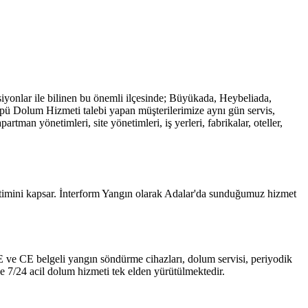
nsiyonlar ile bilinen bu önemli ilçesinde; Büyükada, Heybeliada,
ü Dolum Hizmeti talebi yapan müşterilerimize aynı gün servis,
an yönetimleri, site yönetimleri, iş yerleri, fabrikalar, oteller,
etimini kapsar. İnterform Yangın olarak Adalar'da sunduğumuz hizmet
 TSE ve CE belgeli yangın söndürme cihazları, dolum servisi, periyodik
e 7/24 acil dolum hizmeti tek elden yürütülmektedir.