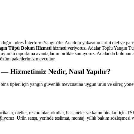
n doğru adres İnterform Yangın'dır. Anadolu yakasının tarihi otel ve pa
ngın Tüpü Dolum Hizmeti
hizmeti veriyoruz. Adalar Toplu Yangın Tüp
lu raporlama avantajlarını birlikte sunuyoruz. Adalar'da bulunan apartm
 çözüm paketlerimiz mevcuttur.
— Hizmetimiz Nedir, Nasıl Yapılır?
 bina tipleri için yangın güvenlik mevzuatına uygun ürün ve süreç yön
abrikalar, oteller, restoranlar, okullar, hastaneler ve kamu binaları için
ıyoruz. Ürün satışı, yerinde teslimat, montaj, yıllık bakım sözleşmesi v