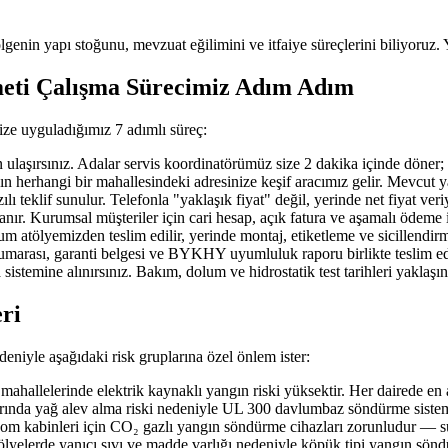
ölgenin yapı stoğunu, mevzuat eğilimini ve itfaiye süreçlerini biliyoruz. 
eti Çalışma Sürecimiz Adım Adım
ize uyguladığımız 7 adımlı süreç:
ırsınız. Adalar servis koordinatörümüz size 2 dakika içinde döner; ihtiy
erhangi bir mahallesindeki adresinize keşif aracımız gelir. Mevcut yangı
 teklif sunulur. Telefonla "yaklaşık fiyat" değil, yerinde net fiyat veri
nır. Kurumsal müşteriler için cari hesap, açık fatura ve aşamalı ödeme 
 atölyemizden teslim edilir, yerinde montaj, etiketleme ve sicillendirme
 numarası, garanti belgesi ve BYKHY uyumluluk raporu birlikte teslim edi
 sistemine alınırsınız. Bakım, dolum ve hidrostatik test tarihleri yaklaş
eri
deniyle aşağıdaki risk gruplarına özel önlem ister:
hallelerinde elektrik kaynaklı yangın riski yüksektir. Her dairede en
arında yağ alev alma riski nedeniyle UL 300 davlumbaz söndürme sistemi
ekom kabinleri için CO₂ gazlı yangın söndürme cihazları zorunludur — su
tölyelerde yanıcı sıvı ve madde varlığı nedeniyle köpük tipi yangın sön