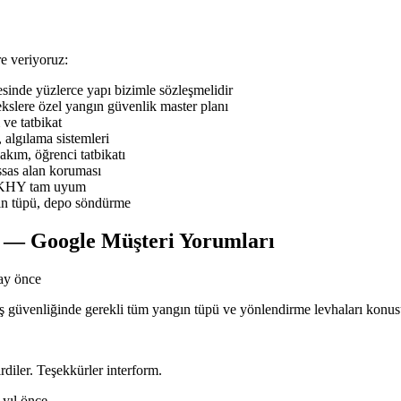
e veriyoruz:
nde yüzlerce yapı bizimle sözleşmelidir
slere özel yangın güvenlik master planı
ve tatbikat
 algılama sistemleri
ım, öğrenci tatbikatı
sas alan koruması
BYKHY tam uyum
ın tüpü, depo söndürme
 — Google Müşteri Yorumları
ay önce
n iş güvenliğinde gerekli tüm yangın tüpü ve yönlendirme levhaları kon
rdiler. Teşekkürler interform.
 yıl önce