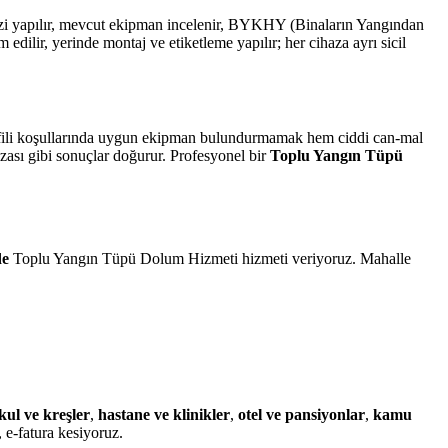
alizi yapılır, mevcut ekipman incelenir, BYKHY (Binaların Yangından
lir, yerinde montaj ve etiketleme yapılır; her cihaza ayrı sicil
profili koşullarında uygun ekipman bulundurmamak hem ciddi can-mal
ezası gibi sonuçlar doğurur. Profesyonel bir
Toplu Yangın Tüpü
de
Toplu Yangın Tüpü Dolum Hizmeti hizmeti veriyoruz. Mahalle
kul ve kreşler
,
hastane ve klinikler
,
otel ve pansiyonlar
,
kamu
 e-fatura kesiyoruz.