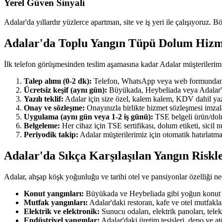
Yerel Güven Sinyali
Adalar'da yıllardır yüzlerce apartman, site ve iş yeri ile çalışıyoruz. B
Adalar'da Toplu Yangın Tüpü Dolum Hizm
İlk telefon görüşmesinden teslim aşamasına kadar Adalar müşterilerim
Talep alımı (0-2 dk):
Telefon, WhatsApp veya web formundan ulaş
Ücretsiz keşif (aynı gün):
Büyükada, Heybeliada veya Adalar'ın h
Yazılı teklif:
Adalar için size özel, kalem kalem, KDV dahil yazılı
Onay ve sözleşme:
Onayınızla birlikte hizmet sözleşmesi imzala
Uygulama (aynı gün veya 1-2 iş günü):
TSE belgeli ürün/dolum
Belgeleme:
Her cihaz için TSE sertifikası, dolum etiketi, sicil
Periyodik takip:
Adalar müşterilerimiz için otomatik hatırlatma
Adalar'da Sıkça Karşılaşılan Yangın Riskl
Adalar, ahşap köşk yoğunluğu ve tarihi otel ve pansiyonlar özelliği ne
Konut yangınları:
Büyükada ve Heybeliada gibi yoğun konut ma
Mutfak yangınları:
Adalar'daki restoran, kafe ve otel mutfakl
Elektrik ve elektronik:
Sunucu odaları, elektrik panoları, tel
Endüstriyel yangınlar:
Adalar'daki üretim tesisleri, depo ve a