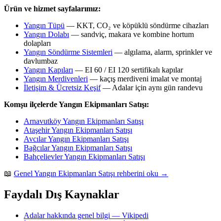
Ürün ve hizmet sayfalarımız:
Yangın Tüpü
— KKT, CO₂ ve köpüklü söndürme cihazları
Yangın Dolabı
— sandviç, makara ve kombine hortum
dolapları
Yangın Söndürme Sistemleri
— algılama, alarm, sprinkler ve
davlumbaz
Yangın Kapıları
— EI 60 / EI 120 sertifikalı kapılar
Yangın Merdivenleri
— kaçış merdiveni imalat ve montaj
İletişim & Ücretsiz Keşif
— Adalar için aynı gün randevu
Komşu ilçelerde Yangın Ekipmanları Satışı:
Arnavutköy Yangın Ekipmanları Satışı
Ataşehir Yangın Ekipmanları Satışı
Avcılar Yangın Ekipmanları Satışı
Bağcılar Yangın Ekipmanları Satışı
Bahçelievler Yangın Ekipmanları Satışı
📖
Genel Yangın Ekipmanları Satışı rehberini oku →
Faydalı Dış Kaynaklar
Adalar hakkında genel bilgi — Vikipedi