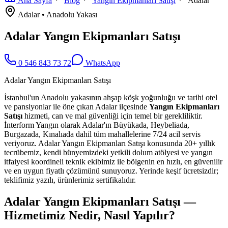
Ana Sayfa
Blog
Yangın Ekipmanları Satışı
Adalar
Adalar
•
Anadolu
Yakası
Adalar Yangın Ekipmanları Satışı
0 546 843 73 72
WhatsApp
Adalar Yangın Ekipmanları Satışı
İstanbul'un Anadolu yakasının ahşap köşk yoğunluğu ve tarihi otel
ve pansiyonlar ile öne çıkan Adalar ilçesinde
Yangın Ekipmanları
Satışı
hizmeti, can ve mal güvenliği için temel bir gerekliliktir.
İnterform Yangın olarak Adalar'ın Büyükada, Heybeliada,
Burgazada, Kınalıada dahil tüm mahallelerine 7/24 acil servis
veriyoruz. Adalar Yangın Ekipmanları Satışı konusunda 20+ yıllık
tecrübemiz, kendi bünyemizdeki yetkili dolum atölyesi ve yangın
itfaiyesi koordineli teknik ekibimiz ile bölgenin en hızlı, en güvenilir
ve en uygun fiyatlı çözümünü sunuyoruz. Yerinde keşif ücretsizdir;
teklifimiz yazılı, ürünlerimiz sertifikalıdır.
Adalar Yangın Ekipmanları Satışı —
Hizmetimiz Nedir, Nasıl Yapılır?