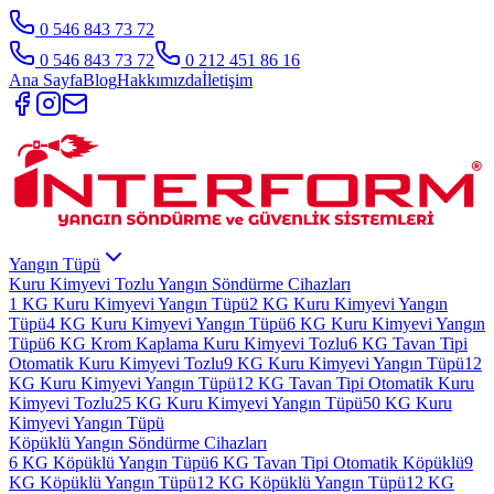
0 546 843 73 72
0 546 843 73 72
0 212 451 86 16
Ana Sayfa
Blog
Hakkımızda
İletişim
Yangın Tüpü
Kuru Kimyevi Tozlu Yangın Söndürme Cihazları
1 KG Kuru Kimyevi Yangın Tüpü
2 KG Kuru Kimyevi Yangın
Tüpü
4 KG Kuru Kimyevi Yangın Tüpü
6 KG Kuru Kimyevi Yangın
Tüpü
6 KG Krom Kaplama Kuru Kimyevi Tozlu
6 KG Tavan Tipi
Otomatik Kuru Kimyevi Tozlu
9 KG Kuru Kimyevi Yangın Tüpü
12
KG Kuru Kimyevi Yangın Tüpü
12 KG Tavan Tipi Otomatik Kuru
Kimyevi Tozlu
25 KG Kuru Kimyevi Yangın Tüpü
50 KG Kuru
Kimyevi Yangın Tüpü
Köpüklü Yangın Söndürme Cihazları
6 KG Köpüklü Yangın Tüpü
6 KG Tavan Tipi Otomatik Köpüklü
9
KG Köpüklü Yangın Tüpü
12 KG Köpüklü Yangın Tüpü
12 KG