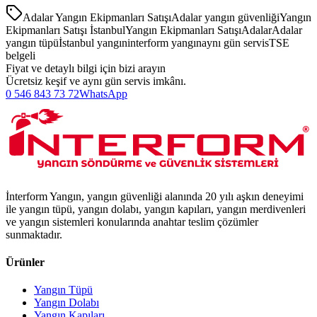
Adalar Yangın Ekipmanları Satışı
Adalar yangın güvenliği
Yangın
Ekipmanları Satışı İstanbul
Yangın Ekipmanları Satışı
Adalar
Adalar
yangın tüpü
İstanbul yangın
interform yangın
aynı gün servis
TSE
belgeli
Fiyat ve detaylı bilgi için bizi arayın
Ücretsiz keşif ve aynı gün servis imkânı.
0 546 843 73 72
WhatsApp
İnterform Yangın, yangın güvenliği alanında 20 yılı aşkın deneyimi
ile yangın tüpü, yangın dolabı, yangın kapıları, yangın merdivenleri
ve yangın sistemleri konularında anahtar teslim çözümler
sunmaktadır.
Ürünler
Yangın Tüpü
Yangın Dolabı
Yangın Kapıları