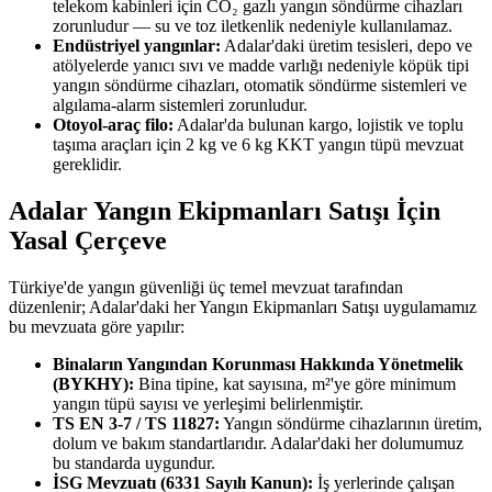
telekom kabinleri için CO₂ gazlı yangın söndürme cihazları
zorunludur — su ve toz iletkenlik nedeniyle kullanılamaz.
Endüstriyel yangınlar:
Adalar'daki üretim tesisleri, depo ve
atölyelerde yanıcı sıvı ve madde varlığı nedeniyle köpük tipi
yangın söndürme cihazları, otomatik söndürme sistemleri ve
algılama-alarm sistemleri zorunludur.
Otoyol-araç filo:
Adalar'da bulunan kargo, lojistik ve toplu
taşıma araçları için 2 kg ve 6 kg KKT yangın tüpü mevzuat
gereklidir.
Adalar Yangın Ekipmanları Satışı İçin
Yasal Çerçeve
Türkiye'de yangın güvenliği üç temel mevzuat tarafından
düzenlenir; Adalar'daki her Yangın Ekipmanları Satışı uygulamamız
bu mevzuata göre yapılır:
Binaların Yangından Korunması Hakkında Yönetmelik
(BYKHY):
Bina tipine, kat sayısına, m²'ye göre minimum
yangın tüpü sayısı ve yerleşimi belirlenmiştir.
TS EN 3-7 / TS 11827:
Yangın söndürme cihazlarının üretim,
dolum ve bakım standartlarıdır. Adalar'daki her dolumumuz
bu standarda uygundur.
İSG Mevzuatı (6331 Sayılı Kanun):
İş yerlerinde çalışan