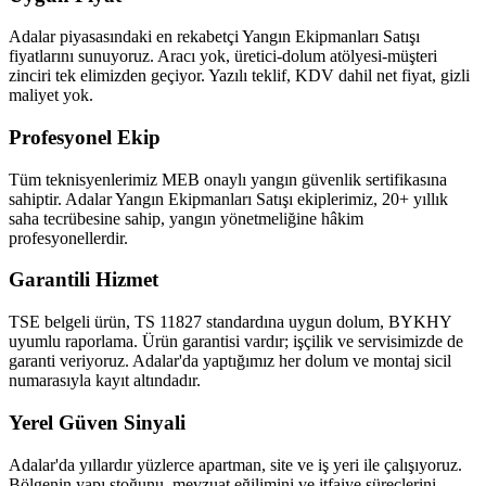
Adalar piyasasındaki en rekabetçi Yangın Ekipmanları Satışı
fiyatlarını sunuyoruz. Aracı yok, üretici-dolum atölyesi-müşteri
zinciri tek elimizden geçiyor. Yazılı teklif, KDV dahil net fiyat, gizli
maliyet yok.
Profesyonel Ekip
Tüm teknisyenlerimiz MEB onaylı yangın güvenlik sertifikasına
sahiptir. Adalar Yangın Ekipmanları Satışı ekiplerimiz, 20+ yıllık
saha tecrübesine sahip, yangın yönetmeliğine hâkim
profesyonellerdir.
Garantili Hizmet
TSE belgeli ürün, TS 11827 standardına uygun dolum, BYKHY
uyumlu raporlama. Ürün garantisi vardır; işçilik ve servisimizde de
garanti veriyoruz. Adalar'da yaptığımız her dolum ve montaj sicil
numarasıyla kayıt altındadır.
Yerel Güven Sinyali
Adalar'da yıllardır yüzlerce apartman, site ve iş yeri ile çalışıyoruz.
Bölgenin yapı stoğunu, mevzuat eğilimini ve itfaiye süreçlerini