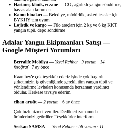
Hastane, klinik, eczane
— CO₂ ağırlıklı yangın söndürme,
hassas alan koruması
Kamu binaları
— Belediye, müdürlük, askeri tesisler için
BYKHY tam uyum
Lojistik ve kargo
— Filo araçları için 2 kg ve 6 kg KKT
yangın tüpü, depo söndürme
Adalar Yangın Ekipmanları Satışı —
Google Müşteri Yorumları
Berralife Mobilya
—
Yerel Rehber · 9 yorum · 14
fotoğraf
· 7 ay önce
Kaan bey'e çok teşekkür ederiz işinde çok başarılı
şirketimizin iş güvenliğinde gerekli tüm yangın tüpü ve
yönlendirme levhaları konusunda herzaman yardımcı
oldular. Herkese tavsiye ederim.
cihan arısüt
—
2 yorum
· 6 ay önce
Çok hızlı hizmet verdiler. Dedikleri zamanında
ürünlerimizi getirdiler. Teşekkürler interform.
Serkan SAMSA
—
Yerel Rehber · 58 yorum · 11