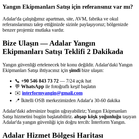
Yangın Ekipmanları Satışı için referansınız var mı?
Adalar'da çalıştığımız apartman, site, AVM, fabrika ve okul
referanslarımızı talep ettiğinizde sizinle paylaşıyoruz; bölgenizde
benzer projemiz mutlaka vardır.
Bize Ulaşın — Adalar Yangın
Ekipmanları Satışı Teklifi 2 Dakikada
Yangın güvenliği ertelenecek bir konu değildir. Adalar'daki Yangın
Ekipmanları Satışı ihtiyacınız için
şimdi
bize ulaşın:
📞
+90 546 843 73 72
— 7/24 açık hat
💬
WhatsApp
ile fotoğraflı keşif başlatın
✉️
interformyangin@gmail.com
📍 İkitelli OSB merkezimizden Adalar'a 30-60 dakika
Adalar'daki adresinize bugün uğrayabiliriz; Yangın Ekipmanları
Satışı hizmetini bugün başlatabiliriz.
ahşap köşk yoğunluğu
taşıyan
Adalar'da yangın güvenliği için doğru tercih: İnterform Yangın.
Adalar
Hizmet Bölgesi Haritası