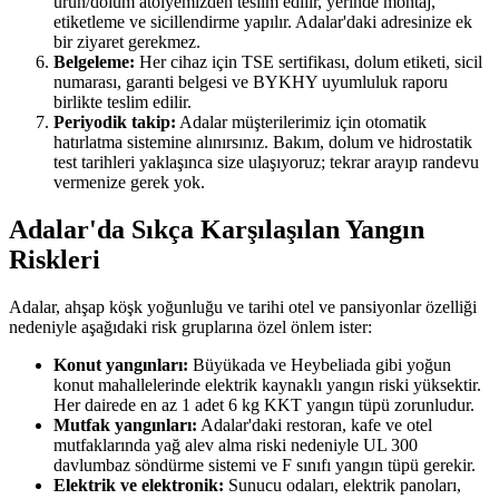
ürün/dolum atölyemizden teslim edilir, yerinde montaj,
etiketleme ve sicillendirme yapılır. Adalar'daki adresinize ek
bir ziyaret gerekmez.
Belgeleme:
Her cihaz için TSE sertifikası, dolum etiketi, sicil
numarası, garanti belgesi ve BYKHY uyumluluk raporu
birlikte teslim edilir.
Periyodik takip:
Adalar müşterilerimiz için otomatik
hatırlatma sistemine alınırsınız. Bakım, dolum ve hidrostatik
test tarihleri yaklaşınca size ulaşıyoruz; tekrar arayıp randevu
vermenize gerek yok.
Adalar'da Sıkça Karşılaşılan Yangın
Riskleri
Adalar, ahşap köşk yoğunluğu ve tarihi otel ve pansiyonlar özelliği
nedeniyle aşağıdaki risk gruplarına özel önlem ister:
Konut yangınları:
Büyükada ve Heybeliada gibi yoğun
konut mahallelerinde elektrik kaynaklı yangın riski yüksektir.
Her dairede en az 1 adet 6 kg KKT yangın tüpü zorunludur.
Mutfak yangınları:
Adalar'daki restoran, kafe ve otel
mutfaklarında yağ alev alma riski nedeniyle UL 300
davlumbaz söndürme sistemi ve F sınıfı yangın tüpü gerekir.
Elektrik ve elektronik:
Sunucu odaları, elektrik panoları,