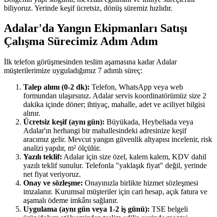
biliyoruz. Yerinde keşif ücretsiz, dönüş süremiz hızlıdır.
Adalar'da Yangın Ekipmanları Satışı
Çalışma Sürecimiz Adım Adım
İlk telefon görüşmesinden teslim aşamasına kadar Adalar
müşterilerimize uyguladığımız 7 adımlı süreç:
Talep alımı (0-2 dk):
Telefon, WhatsApp veya web
formundan ulaşırsınız. Adalar servis koordinatörümüz size 2
dakika içinde döner; ihtiyaç, mahalle, adet ve aciliyet bilgisi
alınır.
Ücretsiz keşif (aynı gün):
Büyükada, Heybeliada veya
Adalar'ın herhangi bir mahallesindeki adresinize keşif
aracımız gelir. Mevcut yangın güvenlik altyapısı incelenir, risk
analizi yapılır, m² ölçülür.
Yazılı teklif:
Adalar için size özel, kalem kalem, KDV dahil
yazılı teklif sunulur. Telefonla "yaklaşık fiyat" değil, yerinde
net fiyat veriyoruz.
Onay ve sözleşme:
Onayınızla birlikte hizmet sözleşmesi
imzalanır. Kurumsal müşteriler için cari hesap, açık fatura ve
aşamalı ödeme imkânı sağlanır.
Uygulama (aynı gün veya 1-2 iş günü):
TSE belgeli