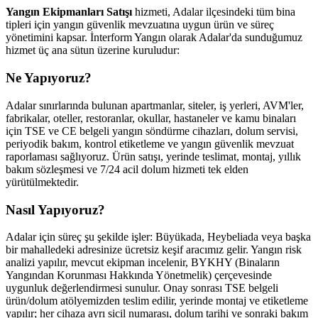
Yangın Ekipmanları Satışı
hizmeti, Adalar ilçesindeki tüm bina
tipleri için yangın güvenlik mevzuatına uygun ürün ve süreç
yönetimini kapsar. İnterform Yangın olarak Adalar'da sunduğumuz
hizmet üç ana sütun üzerine kuruludur:
Ne Yapıyoruz?
Adalar sınırlarında bulunan apartmanlar, siteler, iş yerleri, AVM'ler,
fabrikalar, oteller, restoranlar, okullar, hastaneler ve kamu binaları
için TSE ve CE belgeli yangın söndürme cihazları, dolum servisi,
periyodik bakım, kontrol etiketleme ve yangın güvenlik mevzuat
raporlaması sağlıyoruz. Ürün satışı, yerinde teslimat, montaj, yıllık
bakım sözleşmesi ve 7/24 acil dolum hizmeti tek elden
yürütülmektedir.
Nasıl Yapıyoruz?
Adalar için süreç şu şekilde işler: Büyükada, Heybeliada veya başka
bir mahalledeki adresinize ücretsiz keşif aracımız gelir. Yangın risk
analizi yapılır, mevcut ekipman incelenir, BYKHY (Binaların
Yangından Korunması Hakkında Yönetmelik) çerçevesinde
uygunluk değerlendirmesi sunulur. Onay sonrası TSE belgeli
ürün/dolum atölyemizden teslim edilir, yerinde montaj ve etiketleme
yapılır; her cihaza ayrı sicil numarası, dolum tarihi ve sonraki bakım