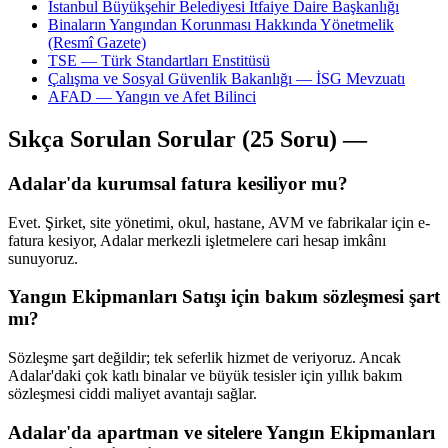
İstanbul Büyükşehir Belediyesi İtfaiye Daire Başkanlığı
Binaların Yangından Korunması Hakkında Yönetmelik
(Resmî Gazete)
TSE — Türk Standartları Enstitüsü
Çalışma ve Sosyal Güvenlik Bakanlığı — İSG Mevzuatı
AFAD — Yangın ve Afet Bilinci
Sıkça Sorulan Sorular (25 Soru) —
Adalar'da kurumsal fatura kesiliyor mu?
Evet. Şirket, site yönetimi, okul, hastane, AVM ve fabrikalar için e-
fatura kesiyor, Adalar merkezli işletmelere cari hesap imkânı
sunuyoruz.
Yangın Ekipmanları Satışı için bakım sözleşmesi şart
mı?
Sözleşme şart değildir; tek seferlik hizmet de veriyoruz. Ancak
Adalar'daki çok katlı binalar ve büyük tesisler için yıllık bakım
sözleşmesi ciddi maliyet avantajı sağlar.
Adalar'da apartman ve sitelere Yangın Ekipmanları