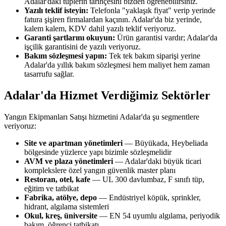
Adalar'daki tüplerin tarihçesini bizden öğrenebilirsiniz.
Yazılı teklif isteyin:
Telefonla "yaklaşık fiyat" verip yerinde
fatura şişiren firmalardan kaçının. Adalar'da biz yerinde,
kalem kalem, KDV dahil yazılı teklif veriyoruz.
Garanti şartlarını okuyun:
Ürün garantisi vardır; Adalar'da
işçilik garantisini de yazılı veriyoruz.
Bakım sözleşmesi yapın:
Tek tek bakım siparişi yerine
Adalar'da yıllık bakım sözleşmesi hem maliyet hem zaman
tasarrufu sağlar.
Adalar'da Hizmet Verdiğimiz Sektörler
Yangın Ekipmanları Satışı hizmetini Adalar'da şu segmentlere
veriyoruz:
Site ve apartman yönetimleri
— Büyükada, Heybeliada
bölgesinde yüzlerce yapı bizimle sözleşmelidir
AVM ve plaza yönetimleri
— Adalar'daki büyük ticari
komplekslere özel yangın güvenlik master planı
Restoran, otel, kafe
— UL 300 davlumbaz, F sınıfı tüp,
eğitim ve tatbikat
Fabrika, atölye, depo
— Endüstriyel köpük, sprinkler,
hidrant, algılama sistemleri
Okul, kreş, üniversite
— EN 54 uyumlu algılama, periyodik
bakım, öğrenci tatbikatı