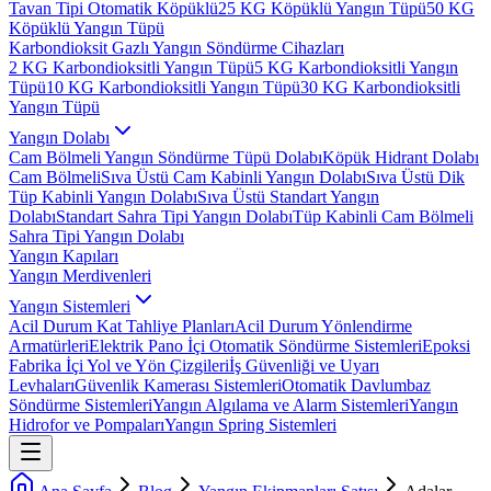
Tavan Tipi Otomatik Köpüklü
25 KG Köpüklü Yangın Tüpü
50 KG
Köpüklü Yangın Tüpü
Karbondioksit Gazlı Yangın Söndürme Cihazları
2 KG Karbondioksitli Yangın Tüpü
5 KG Karbondioksitli Yangın
Tüpü
10 KG Karbondioksitli Yangın Tüpü
30 KG Karbondioksitli
Yangın Tüpü
Yangın Dolabı
Cam Bölmeli Yangın Söndürme Tüpü Dolabı
Köpük Hidrant Dolabı
Cam Bölmeli
Sıva Üstü Cam Kabinli Yangın Dolabı
Sıva Üstü Dik
Tüp Kabinli Yangın Dolabı
Sıva Üstü Standart Yangın
Dolabı
Standart Sahra Tipi Yangın Dolabı
Tüp Kabinli Cam Bölmeli
Sahra Tipi Yangın Dolabı
Yangın Kapıları
Yangın Merdivenleri
Yangın Sistemleri
Acil Durum Kat Tahliye Planları
Acil Durum Yönlendirme
Armatürleri
Elektrik Pano İçi Otomatik Söndürme Sistemleri
Epoksi
Fabrika İçi Yol ve Yön Çizgileri
İş Güvenliği ve Uyarı
Levhaları
Güvenlik Kamerası Sistemleri
Otomatik Davlumbaz
Söndürme Sistemleri
Yangın Algılama ve Alarm Sistemleri
Yangın
Hidrofor ve Pompaları
Yangın Spring Sistemleri