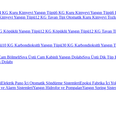
4 KG Kuru Kimyevi Yangın Tüpü
6 KG Kuru Kimyevi Yangın Tüpü
6 
Kimyevi Yangın Tüpü
12 KG Tavan Tipi Otomatik Kuru Kimyevi Tozl
G Köpüklü Yangın Tüpü
12 KG Köpüklü Yangın Tüpü
12 KG Tavan Ti
pü
10 KG Karbondioksitli Yangın Tüpü
30 KG Karbondioksitli Yangın 
Cam Bölmeli
Sıva Üstü Cam Kabinli Yangın Dolabı
Sıva Üstü Dik Tüp 
n Dolabı
i
Elektrik Pano İçi Otomatik Söndürme Sistemleri
Epoksi Fabrika İçi Yo
ve Alarm Sistemleri
Yangın Hidrofor ve Pompaları
Yangın Spring Siste