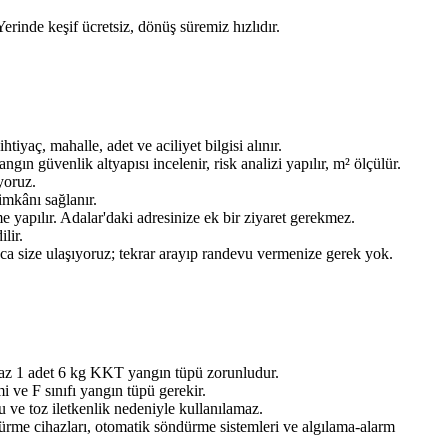
Yerinde keşif ücretsiz, dönüş süremiz hızlıdır.
aç, mahalle, adet ve aciliyet bilgisi alınır.
n güvenlik altyapısı incelenir, risk analizi yapılır, m² ölçülür.
yoruz.
imkânı sağlanır.
 yapılır. Adalar'daki adresinize ek bir ziyaret gerekmez.
lir.
ınca size ulaşıyoruz; tekrar arayıp randevu vermenize gerek yok.
 az 1 adet 6 kg KKT yangın tüpü zorunludur.
 ve F sınıfı yangın tüpü gerekir.
 ve toz iletkenlik nedeniyle kullanılamaz.
dürme cihazları, otomatik söndürme sistemleri ve algılama-alarm