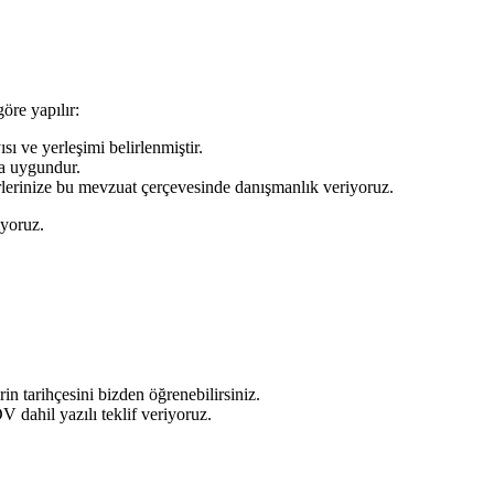
re yapılır:
ı ve yerleşimi belirlenmiştir.
da uygundur.
erlerinize bu mevzuat çerçevesinde danışmanlık veriyoruz.
iyoruz.
in tarihçesini bizden öğrenebilirsiniz.
 dahil yazılı teklif veriyoruz.