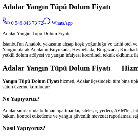
Adalar Yangın Tüpü Dolum Fiyatı
0 546 843 73 72
WhatsApp
Adalar Yangın Tüpü Dolum Fiyatı
İstanbul'un Anadolu yakasının ahşap köşk yoğunluğu ve tarihi otel ve
Yangın olarak Adalar'ın Büyükada, Heybeliada, Burgazada, Kınalıada
yetkili dolum atölyesi ve yangın itfaiyesi koordineli teknik ekibimiz il
Adalar Yangın Tüpü Dolum Fiyatı — Hizmet
Yangın Tüpü Dolum Fiyatı
hizmeti, Adalar ilçesindeki tüm bina ti
sütun üzerine kuruludur:
Ne Yapıyoruz?
Adalar sınırlarında bulunan apartmanlar, siteler, iş yerleri, AVM'ler, f
bakım, kontrol etiketleme ve yangın güvenlik mevzuat raporlaması sağl
Nasıl Yapıyoruz?