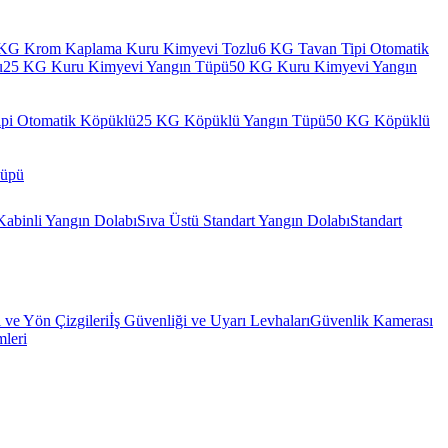
KG Krom Kaplama Kuru Kimyevi Tozlu
6 KG Tavan Tipi Otomatik
u
25 KG Kuru Kimyevi Yangın Tüpü
50 KG Kuru Kimyevi Yangın
pi Otomatik Köpüklü
25 KG Köpüklü Yangın Tüpü
50 KG Köpüklü
Tüpü
Kabinli Yangın Dolabı
Sıva Üstü Standart Yangın Dolabı
Standart
l ve Yön Çizgileri
İş Güvenliği ve Uyarı Levhaları
Güvenlik Kamerası
mleri