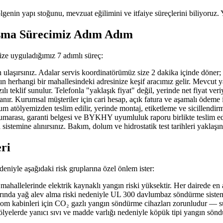
ölgenin yapı stoğunu, mevzuat eğilimini ve itfaiye süreçlerini biliyoruz. 
ışma Sürecimiz Adım Adım
ize uyguladığımız 7 adımlı süreç:
ırsınız. Adalar servis koordinatörümüz size 2 dakika içinde döner; ihtiy
erhangi bir mahallesindeki adresinize keşif aracımız gelir. Mevcut yangı
 teklif sunulur. Telefonla "yaklaşık fiyat" değil, yerinde net fiyat veri
nır. Kurumsal müşteriler için cari hesap, açık fatura ve aşamalı ödeme 
 atölyemizden teslim edilir, yerinde montaj, etiketleme ve sicillendirme
 numarası, garanti belgesi ve BYKHY uyumluluk raporu birlikte teslim edi
 sistemine alınırsınız. Bakım, dolum ve hidrostatik test tarihleri yaklaş
eri
deniyle aşağıdaki risk gruplarına özel önlem ister:
hallelerinde elektrik kaynaklı yangın riski yüksektir. Her dairede en
arında yağ alev alma riski nedeniyle UL 300 davlumbaz söndürme sistemi
ekom kabinleri için CO₂ gazlı yangın söndürme cihazları zorunludur — su
tölyelerde yanıcı sıvı ve madde varlığı nedeniyle köpük tipi yangın sön