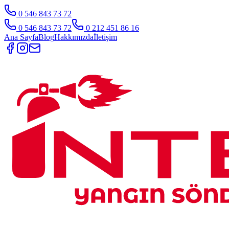
0 546 843 73 72
0 546 843 73 72
0 212 451 86 16
Ana Sayfa
Blog
Hakkımızda
İletişim