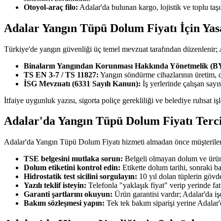
Otoyol-araç filo:
Adalar'da bulunan kargo, lojistik ve toplu ta
Adalar Yangın Tüpü Dolum Fiyatı İçin Yas
Türkiye'de yangın güvenliği üç temel mevzuat tarafından düzenlenir
Binaların Yangından Korunması Hakkında Yönetmelik (
TS EN 3-7 / TS 11827:
Yangın söndürme cihazlarının üretim, 
İSG Mevzuatı (6331 Sayılı Kanun):
İş yerlerinde çalışan say
İtfaiye uygunluk yazısı, sigorta poliçe gerekliliği ve belediye ruhsat i
Adalar'da Yangın Tüpü Dolum Fiyatı Terc
Adalar'da Yangın Tüpü Dolum Fiyatı hizmeti almadan önce müşterilerimi
TSE belgesini mutlaka sorun:
Belgeli olmayan dolum ve ürün 
Dolum etiketini kontrol edin:
Etikette dolum tarihi, sonraki b
Hidrostatik test sicilini sorgulayın:
10 yıl dolan tüplerin gövde
Yazılı teklif isteyin:
Telefonla "yaklaşık fiyat" verip yerinde fa
Garanti şartlarını okuyun:
Ürün garantisi vardır; Adalar'da işç
Bakım sözleşmesi yapın:
Tek tek bakım siparişi yerine Adalar