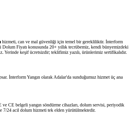
ı
hizmeti, can ve mal güvenliği için temel bir gerekliliktir. İnterform
pü Dolum Fiyatı konusunda 20+ yıllık tecrübemiz, kendi bünyemizdeki
erinde keşif ücretsizdir; teklifimiz yazılı, ürünlerimiz sertifikalıdır.
apsar. İnterform Yangın olarak Adalar'da sunduğumuz hizmet üç ana
 TSE ve CE belgeli yangın söndürme cihazları, dolum servisi, periyodik
e 7/24 acil dolum hizmeti tek elden yürütülmektedir.