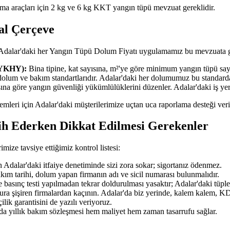
şıma araçları için 2 kg ve 6 kg KKT yangın tüpü mevzuat gereklidir.
al Çerçeve
; Adalar'daki her Yangın Tüpü Dolum Fiyatı uygulamamız bu mevzuata gö
BYKHY):
Bina tipine, kat sayısına, m²'ye göre minimum yangın tüpü sayıs
dolum ve bakım standartlarıdır. Adalar'daki her dolumumuz bu standar
ısına göre yangın güvenliği yükümlülüklerini düzenler. Adalar'daki iş y
şlemleri için Adalar'daki müşterilerimize uçtan uca raporlama desteği ver
ih Ederken Dikkat Edilmesi Gerekenler
ze tavsiye ettiğimiz kontrol listesi:
Adalar'daki itfaiye denetiminde sizi zora sokar; sigortanız ödenmez.
akım tarihi, dolum yapan firmanın adı ve sicil numarası bulunmalıdır.
 basınç testi yapılmadan tekrar doldurulması yasaktır; Adalar'daki tüpler
tura şişiren firmalardan kaçının. Adalar'da biz yerinde, kalem kalem, KDV
ilik garantisini de yazılı veriyoruz.
'da yıllık bakım sözleşmesi hem maliyet hem zaman tasarrufu sağlar.