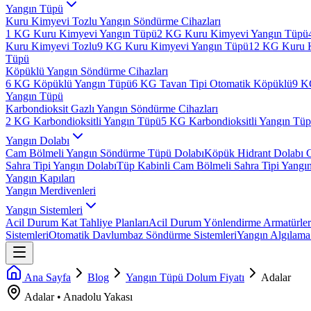
Yangın Tüpü
Kuru Kimyevi Tozlu Yangın Söndürme Cihazları
1 KG Kuru Kimyevi Yangın Tüpü
2 KG Kuru Kimyevi Yangın Tüpü
Kuru Kimyevi Tozlu
9 KG Kuru Kimyevi Yangın Tüpü
12 KG Kuru 
Tüpü
Köpüklü Yangın Söndürme Cihazları
6 KG Köpüklü Yangın Tüpü
6 KG Tavan Tipi Otomatik Köpüklü
9 K
Yangın Tüpü
Karbondioksit Gazlı Yangın Söndürme Cihazları
2 KG Karbondioksitli Yangın Tüpü
5 KG Karbondioksitli Yangın Tü
Yangın Dolabı
Cam Bölmeli Yangın Söndürme Tüpü Dolabı
Köpük Hidrant Dolabı 
Sahra Tipi Yangın Dolabı
Tüp Kabinli Cam Bölmeli Sahra Tipi Yangı
Yangın Kapıları
Yangın Merdivenleri
Yangın Sistemleri
Acil Durum Kat Tahliye Planları
Acil Durum Yönlendirme Armatürler
Sistemleri
Otomatik Davlumbaz Söndürme Sistemleri
Yangın Algılama 
Ana Sayfa
Blog
Yangın Tüpü Dolum Fiyatı
Adalar
Adalar
•
Anadolu
Yakası