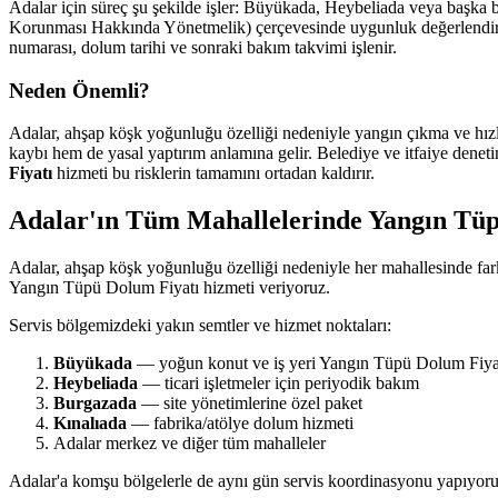
Adalar için süreç şu şekilde işler: Büyükada, Heybeliada veya başka b
Korunması Hakkında Yönetmelik) çerçevesinde uygunluk değerlendirmesi
numarası, dolum tarihi ve sonraki bakım takvimi işlenir.
Neden Önemli?
Adalar, ahşap köşk yoğunluğu özelliği nedeniyle yangın çıkma ve hızl
kaybı hem de yasal yaptırım anlamına gelir. Belediye ve itfaiye deneti
Fiyatı
hizmeti bu risklerin tamamını ortadan kaldırır.
Adalar'ın Tüm Mahallelerinde Yangın Tüp
Adalar, ahşap köşk yoğunluğu özelliği nedeniyle her mahallesinde fark
Yangın Tüpü Dolum Fiyatı hizmeti veriyoruz.
Servis bölgemizdeki yakın semtler ve hizmet noktaları:
Büyükada
— yoğun konut ve iş yeri Yangın Tüpü Dolum Fiyat
Heybeliada
— ticari işletmeler için periyodik bakım
Burgazada
— site yönetimlerine özel paket
Kınalıada
— fabrika/atölye dolum hizmeti
Adalar merkez ve diğer tüm mahalleler
Adalar'a komşu bölgelerle de aynı gün servis koordinasyonu yapıyoru