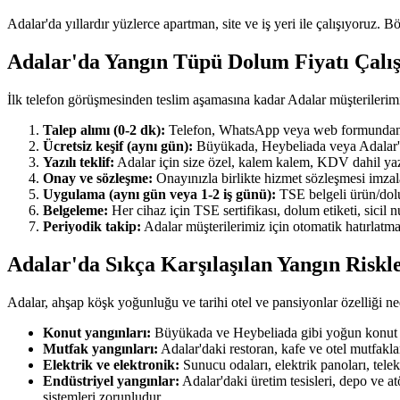
Adalar'da yıllardır yüzlerce apartman, site ve iş yeri ile çalışıyoruz. B
Adalar'da Yangın Tüpü Dolum Fiyatı Çal
İlk telefon görüşmesinden teslim aşamasına kadar Adalar müşterilerim
Talep alımı (0-2 dk):
Telefon, WhatsApp veya web formundan ulaş
Ücretsiz keşif (aynı gün):
Büyükada, Heybeliada veya Adalar'ın h
Yazılı teklif:
Adalar için size özel, kalem kalem, KDV dahil yazılı
Onay ve sözleşme:
Onayınızla birlikte hizmet sözleşmesi imzala
Uygulama (aynı gün veya 1-2 iş günü):
TSE belgeli ürün/dolum
Belgeleme:
Her cihaz için TSE sertifikası, dolum etiketi, sicil
Periyodik takip:
Adalar müşterilerimiz için otomatik hatırlatma
Adalar'da Sıkça Karşılaşılan Yangın Riskl
Adalar, ahşap köşk yoğunluğu ve tarihi otel ve pansiyonlar özelliği ne
Konut yangınları:
Büyükada ve Heybeliada gibi yoğun konut ma
Mutfak yangınları:
Adalar'daki restoran, kafe ve otel mutfakl
Elektrik ve elektronik:
Sunucu odaları, elektrik panoları, tel
Endüstriyel yangınlar:
Adalar'daki üretim tesisleri, depo ve a
sistemleri zorunludur.