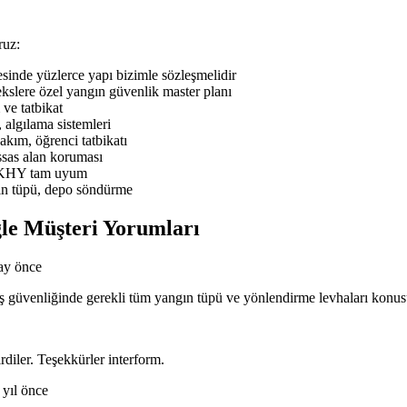
ruz:
nde yüzlerce yapı bizimle sözleşmelidir
slere özel yangın güvenlik master planı
ve tatbikat
 algılama sistemleri
ım, öğrenci tatbikatı
sas alan koruması
BYKHY tam uyum
ın tüpü, depo söndürme
le Müşteri Yorumları
ay önce
n iş güvenliğinde gerekli tüm yangın tüpü ve yönlendirme levhaları kon
rdiler. Teşekkürler interform.
 yıl önce