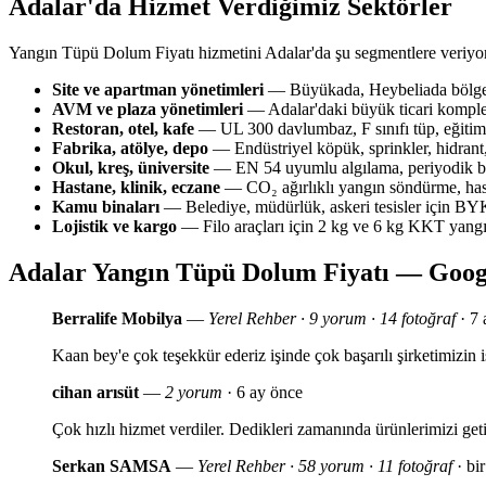
Adalar'da Hizmet Verdiğimiz Sektörler
Yangın Tüpü Dolum Fiyatı hizmetini Adalar'da şu segmentlere veriyo
Site ve apartman yönetimleri
— Büyükada, Heybeliada bölgesi
AVM ve plaza yönetimleri
— Adalar'daki büyük ticari komplek
Restoran, otel, kafe
— UL 300 davlumbaz, F sınıfı tüp, eğitim 
Fabrika, atölye, depo
— Endüstriyel köpük, sprinkler, hidrant,
Okul, kreş, üniversite
— EN 54 uyumlu algılama, periyodik bak
Hastane, klinik, eczane
— CO₂ ağırlıklı yangın söndürme, has
Kamu binaları
— Belediye, müdürlük, askeri tesisler için 
Lojistik ve kargo
— Filo araçları için 2 kg ve 6 kg KKT yang
Adalar Yangın Tüpü Dolum Fiyatı — Goog
Berralife Mobilya
—
Yerel Rehber · 9 yorum · 14 fotoğraf
· 7 
Kaan bey'e çok teşekkür ederiz işinde çok başarılı şirketimizi
cihan arısüt
—
2 yorum
· 6 ay önce
Çok hızlı hizmet verdiler. Dedikleri zamanında ürünlerimizi geti
Serkan SAMSA
—
Yerel Rehber · 58 yorum · 11 fotoğraf
· bir