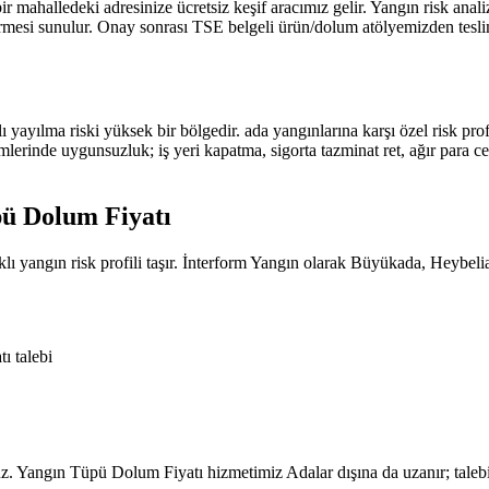
ir mahalledeki adresinize ücretsiz keşif aracımız gelir. Yangın risk an
 sunulur. Onay sonrası TSE belgeli ürün/dolum atölyemizden teslim edi
ı yayılma riski yüksek bir bölgedir. ada yangınlarına karşı özel risk 
mlerinde uygunsuzluk; iş yeri kapatma, sigorta tazminat ret, ağır para c
ü Dolum Fiyatı
lı yangın risk profili taşır. İnterform Yangın olarak Büyükada, Heybel
ı talebi
z. Yangın Tüpü Dolum Fiyatı hizmetimiz Adalar dışına da uzanır; tale