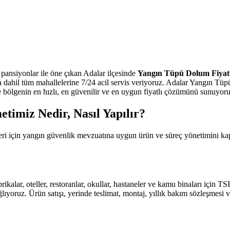
 pansiyonlar ile öne çıkan Adalar ilçesinde
Yangın Tüpü Dolum Fiyat
 dahil tüm mahallelerine 7/24 acil servis veriyoruz. Adalar Yangın Tü
e bölgenin en hızlı, en güvenilir ve en uygun fiyatlı çözümünü sunuyoruz. Y
imiz Nedir, Nasıl Yapılır?
pleri için yangın güvenlik mevzuatına uygun ürün ve süreç yönetimini k
abrikalar, oteller, restoranlar, okullar, hastaneler ve kamu binaları için
ıyoruz. Ürün satışı, yerinde teslimat, montaj, yıllık bakım sözleşmesi v