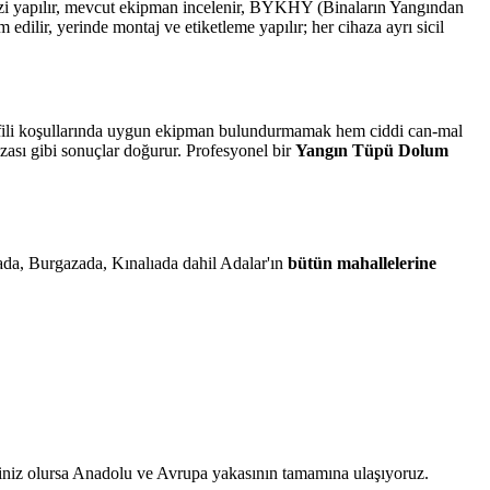
alizi yapılır, mevcut ekipman incelenir, BYKHY (Binaların Yangından
lir, yerinde montaj ve etiketleme yapılır; her cihaza ayrı sicil
profili koşullarında uygun ekipman bulundurmamak hem ciddi can-mal
ezası gibi sonuçlar doğurur. Profesyonel bir
Yangın Tüpü Dolum
iada, Burgazada, Kınalıada dahil Adalar'ın
bütün mahallelerine
biniz olursa Anadolu ve Avrupa yakasının tamamına ulaşıyoruz.