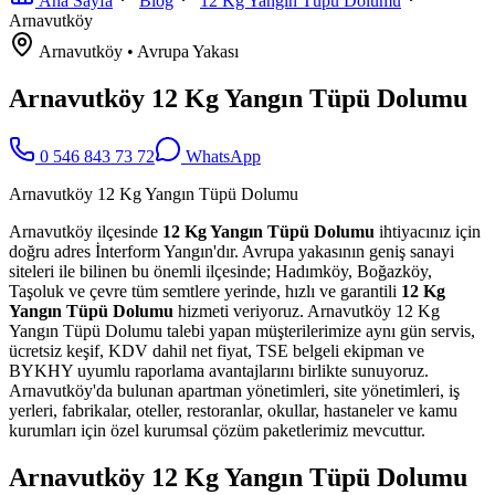
Ana Sayfa
Blog
12 Kg Yangın Tüpü Dolumu
Arnavutköy
Arnavutköy
•
Avrupa
Yakası
Arnavutköy 12 Kg Yangın Tüpü Dolumu
0 546 843 73 72
WhatsApp
Arnavutköy 12 Kg Yangın Tüpü Dolumu
Arnavutköy ilçesinde
12 Kg Yangın Tüpü Dolumu
ihtiyacınız için
doğru adres İnterform Yangın'dır. Avrupa yakasının geniş sanayi
siteleri ile bilinen bu önemli ilçesinde; Hadımköy, Boğazköy,
Taşoluk ve çevre tüm semtlere yerinde, hızlı ve garantili
12 Kg
Yangın Tüpü Dolumu
hizmeti veriyoruz. Arnavutköy 12 Kg
Yangın Tüpü Dolumu talebi yapan müşterilerimize aynı gün servis,
ücretsiz keşif, KDV dahil net fiyat, TSE belgeli ekipman ve
BYKHY uyumlu raporlama avantajlarını birlikte sunuyoruz.
Arnavutköy'da bulunan apartman yönetimleri, site yönetimleri, iş
yerleri, fabrikalar, oteller, restoranlar, okullar, hastaneler ve kamu
kurumları için özel kurumsal çözüm paketlerimiz mevcuttur.
Arnavutköy 12 Kg Yangın Tüpü Dolumu