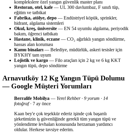
komplekslere özel yangın güvenlik master planı
Restoran, otel, kafe
— UL 300 davlumbaz, F sınıfı tüp,
eğitim ve tatbikat
Fabrika, atölye, depo
— Endüstriyel köpük, sprinkler,
hidrant, algılama sistemleri
Okul, kreş, üniversite
— EN 54 uyumlu algılama, periyodik
bakım, öğrenci tatbikatı
Hastane, klinik, eczane
— CO₂ ağırlıklı yangın söndürme,
hassas alan koruması
Kamu binaları
— Belediye, müdürlük, askeri tesisler için
BYKHY tam uyum
Lojistik ve kargo
— Filo araçları için 2 kg ve 6 kg KKT
yangın tüpü, depo söndürme
Arnavutköy 12 Kg Yangın Tüpü Dolumu
— Google Müşteri Yorumları
Berralife Mobilya
—
Yerel Rehber · 9 yorum · 14
fotoğraf
· 7 ay önce
Kaan bey'e çok teşekkür ederiz işinde çok başarılı
şirketimizin iş güvenliğinde gerekli tüm yangın tüpü ve
yönlendirme levhaları konusunda herzaman yardımcı
oldular. Herkese tavsiye ederim.