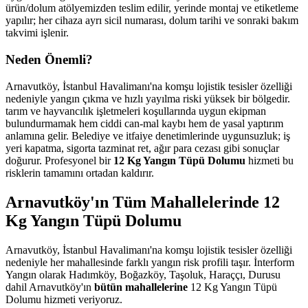
ürün/dolum atölyemizden teslim edilir, yerinde montaj ve etiketleme
yapılır; her cihaza ayrı sicil numarası, dolum tarihi ve sonraki bakım
takvimi işlenir.
Neden Önemli?
Arnavutköy, İstanbul Havalimanı'na komşu lojistik tesisler özelliği
nedeniyle yangın çıkma ve hızlı yayılma riski yüksek bir bölgedir.
tarım ve hayvancılık işletmeleri koşullarında uygun ekipman
bulundurmamak hem ciddi can-mal kaybı hem de yasal yaptırım
anlamına gelir. Belediye ve itfaiye denetimlerinde uygunsuzluk; iş
yeri kapatma, sigorta tazminat ret, ağır para cezası gibi sonuçlar
doğurur. Profesyonel bir
12 Kg Yangın Tüpü Dolumu
hizmeti bu
risklerin tamamını ortadan kaldırır.
Arnavutköy'ın Tüm Mahallelerinde 12
Kg Yangın Tüpü Dolumu
Arnavutköy, İstanbul Havalimanı'na komşu lojistik tesisler özelliği
nedeniyle her mahallesinde farklı yangın risk profili taşır. İnterform
Yangın olarak Hadımköy, Boğazköy, Taşoluk, Haraççı, Durusu
dahil Arnavutköy'ın
bütün mahallelerine
12 Kg Yangın Tüpü
Dolumu hizmeti veriyoruz.