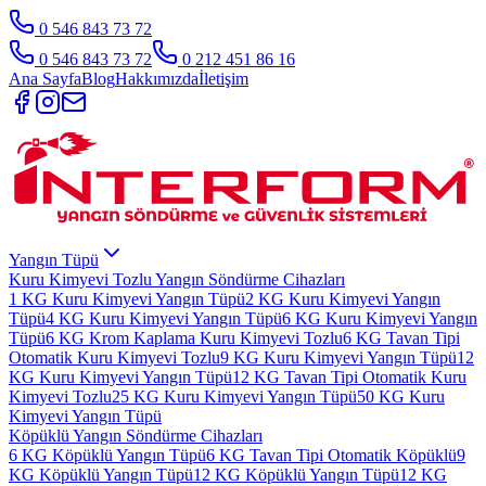
0 546 843 73 72
0 546 843 73 72
0 212 451 86 16
Ana Sayfa
Blog
Hakkımızda
İletişim
Yangın Tüpü
Kuru Kimyevi Tozlu Yangın Söndürme Cihazları
1 KG Kuru Kimyevi Yangın Tüpü
2 KG Kuru Kimyevi Yangın
Tüpü
4 KG Kuru Kimyevi Yangın Tüpü
6 KG Kuru Kimyevi Yangın
Tüpü
6 KG Krom Kaplama Kuru Kimyevi Tozlu
6 KG Tavan Tipi
Otomatik Kuru Kimyevi Tozlu
9 KG Kuru Kimyevi Yangın Tüpü
12
KG Kuru Kimyevi Yangın Tüpü
12 KG Tavan Tipi Otomatik Kuru
Kimyevi Tozlu
25 KG Kuru Kimyevi Yangın Tüpü
50 KG Kuru
Kimyevi Yangın Tüpü
Köpüklü Yangın Söndürme Cihazları
6 KG Köpüklü Yangın Tüpü
6 KG Tavan Tipi Otomatik Köpüklü
9
KG Köpüklü Yangın Tüpü
12 KG Köpüklü Yangın Tüpü
12 KG