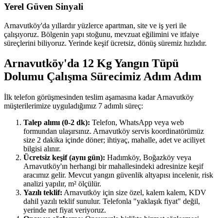
Yerel Güven Sinyali
Arnavutköy'da yıllardır yüzlerce apartman, site ve iş yeri ile
çalışıyoruz. Bölgenin yapı stoğunu, mevzuat eğilimini ve itfaiye
süreçlerini biliyoruz. Yerinde keşif ücretsiz, dönüş süremiz hızlıdır.
Arnavutköy'da 12 Kg Yangın Tüpü
Dolumu Çalışma Sürecimiz Adım Adım
İlk telefon görüşmesinden teslim aşamasına kadar Arnavutköy
müşterilerimize uyguladığımız 7 adımlı süreç:
Talep alımı (0-2 dk):
Telefon, WhatsApp veya web
formundan ulaşırsınız. Arnavutköy servis koordinatörümüz
size 2 dakika içinde döner; ihtiyaç, mahalle, adet ve aciliyet
bilgisi alınır.
Ücretsiz keşif (aynı gün):
Hadımköy, Boğazköy veya
Arnavutköy'ın herhangi bir mahallesindeki adresinize keşif
aracımız gelir. Mevcut yangın güvenlik altyapısı incelenir, risk
analizi yapılır, m² ölçülür.
Yazılı teklif:
Arnavutköy için size özel, kalem kalem, KDV
dahil yazılı teklif sunulur. Telefonla "yaklaşık fiyat" değil,
yerinde net fiyat veriyoruz.