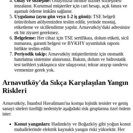
Onay ve sözleşme:
Onayınızla birlikte hizmet sözleşmesi
imzalanır. Kurumsal müşteriler için cari hesap, açık fatura ve
aşamalı ödeme imkânı sağlanır.
Uygulama (aynı gün veya 1-2 iş günü):
TSE belgeli
ürün/dolum atölyemizden teslim edilir, yerinde montaj,
etiketleme ve sicillendirme yapılır. Arnavutköy'daki adresinize
ek bir ziyaret gerekmez.
Belgeleme:
Her cihaz için TSE sertifikası, dolum etiketi, sicil
numarası, garanti belgesi ve BYKHY uyumluluk raporu
birlikte teslim edilir.
Periyodik takip:
Arnavutköy müşterilerimiz için otomatik
hatırlatma sistemine alınırsınız. Bakım, dolum ve hidrostatik
test tarihleri yaklaşınca size ulaşıyoruz; tekrar arayıp randevu
vermenize gerek yok.
Arnavutköy'da Sıkça Karşılaşılan Yangın
Riskleri
Arnavutköy, İstanbul Havalimanı'na komşu lojistik tesisler ve geniş
sanayi siteleri özelliği nedeniyle aşağıdaki risk gruplarına özel önlem
ister:
Konut yangınları:
Hadımköy ve Boğazköy gibi yoğun konut
mahallelerinde elektrik kaynaklı yangın riski yüksektir. Her