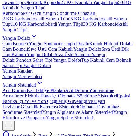
Tavan Tipi Otomatik Köpüklü
25 KG Köpüklü Yangın Tüpü
50 KG
Köpüklü Yangın Tüpü
Karbondioksit Gazlı Yangın Söndürme Cihazları
2 KG Karbondioksitli Yangın Tüpü
5 KG Karbondioksitli Yangın
Tüpü
10 KG Karbondioksitli Yangın Tüpü
30 KG Karbondioksitli
Yangın Tüpü
Yangın Dolabı
Cam Bölmeli Yangın Söndürme Tüpü Dolabı
Köpük Hidrant Dolabı
Cam Bölmeli
Sıva Üstü Cam Kabinli Yangın Dolabı
Sıva Üstü Dik
Tüp Kabinli Yangın Dolabı
Sıva Üstü Standart Yangın
Dolabı
Standart Sahra Tipi Yangın Dolabı
Tüp Kabinli Cam Bölmeli
Sahra Tipi Yangın Dolabı
Yangın Kapıları
Yangın Merdivenleri
Yangın Sistemleri
Acil Durum Kat Tahliye Planları
Acil Durum Yönlendirme
Armatürleri
Elektrik Pano İçi Otomatik Söndürme Sistemleri
Epoksi
Fabrika İçi Yol ve Yön Çizgileri
İş Güvenliği ve Uyarı
Levhaları
Güvenlik Kamerası Sistemleri
Otomatik Davlumbaz
Söndürme Sistemleri
Yangın Algılama ve Alarm Sistemleri
Yangın
Hidrofor ve Pompaları
Yangın Spring Sistemleri