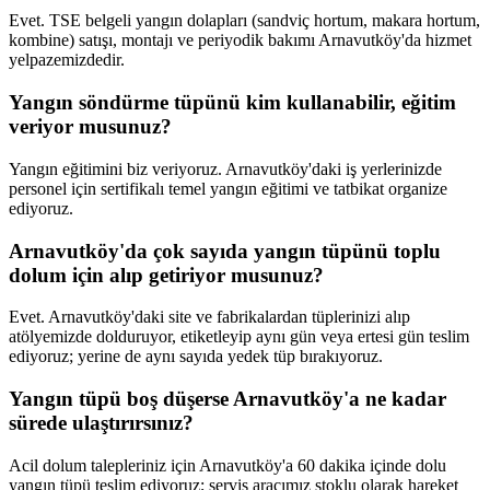
Evet. TSE belgeli yangın dolapları (sandviç hortum, makara hortum,
kombine) satışı, montajı ve periyodik bakımı Arnavutköy'da hizmet
yelpazemizdedir.
Yangın söndürme tüpünü kim kullanabilir, eğitim
veriyor musunuz?
Yangın eğitimini biz veriyoruz. Arnavutköy'daki iş yerlerinizde
personel için sertifikalı temel yangın eğitimi ve tatbikat organize
ediyoruz.
Arnavutköy'da çok sayıda yangın tüpünü toplu
dolum için alıp getiriyor musunuz?
Evet. Arnavutköy'daki site ve fabrikalardan tüplerinizi alıp
atölyemizde dolduruyor, etiketleyip aynı gün veya ertesi gün teslim
ediyoruz; yerine de aynı sayıda yedek tüp bırakıyoruz.
Yangın tüpü boş düşerse Arnavutköy'a ne kadar
sürede ulaştırırsınız?
Acil dolum talepleriniz için Arnavutköy'a 60 dakika içinde dolu
yangın tüpü teslim ediyoruz; servis aracımız stoklu olarak hareket