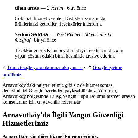
cihan arısüt
—
2 yorum
· 6 ay önce
Çok hızlı hizmet verdiler. Dedikleri zamanında
ürünlerimizi getirdiler. Teşekkürler interform.
Serkan SAMSA
—
Yerel Rehber · 58 yorum · 11
fotoğraf
· bir yıl önce
Teşekkür ederiz Kaan bey dürüst iyi niyetli işini düzgün
yapan çözüm odaklı birisi kesinlikle tavsiye ederim.
⭐
Tüm Google yorumlarımızı okuyun →
· 📍
Google işletme
profilimiz
Arnavutköy'daki müşterilerimiz gibi siz de hizmet sonrası
deneyiminizi Google üzerinden paylaşabilirsiniz. Yorumlar,
Arnavutköy bölgesinde 12 Kg Yangın Tüpü Dolumu hizmeti arayan
komşularınız için en güvenilir referanstır.
Arnavutköy'da İlgili Yangın Güvenliği
Hizmetlerimiz
Arnavutköy için diğer hizmet kategorilerimiz: