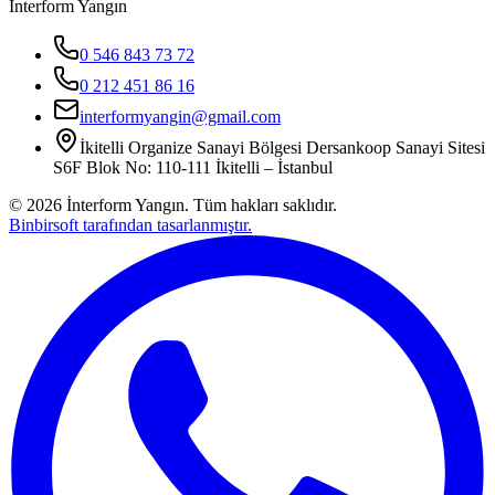
İnterform Yangın
0 546 843 73 72
0 212 451 86 16
interformyangin@gmail.com
İkitelli Organize Sanayi Bölgesi Dersankoop Sanayi Sitesi
S6F Blok No: 110-111 İkitelli – İstanbul
©
2026
İnterform Yangın. Tüm hakları saklıdır.
Binbirsoft tarafından tasarlanmıştır.