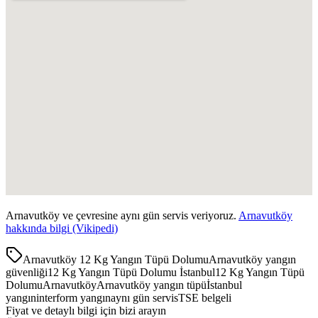
Arnavutköy
ve çevresine aynı gün servis veriyoruz.
Arnavutköy
hakkında bilgi (Vikipedi)
Arnavutköy 12 Kg Yangın Tüpü Dolumu
Arnavutköy yangın
güvenliği
12 Kg Yangın Tüpü Dolumu İstanbul
12 Kg Yangın Tüpü
Dolumu
Arnavutköy
Arnavutköy yangın tüpü
İstanbul
yangın
interform yangın
aynı gün servis
TSE belgeli
Fiyat ve detaylı bilgi için bizi arayın