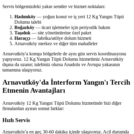
Servis bölgemizdeki yakın semtler ve hizmet noktaları:
Hadımköy
— yoğun konut ve iş yeri 12 Kg Yangın Tüpü
Dolumu talebi
Boğazköy
— ticari işletmeler için periyodik bakım
Taşoluk
— site yönetimlerine özel paket
Haraççı
— fabrika/atölye dolum hizmeti
Arnavutköy merkez ve diğer tüm mahalleler
Arnavutköy'a komşu bölgelerle de aynı gün servis koordinasyonu
yapıyoruz. 12 Kg Yangın Tüpü Dolumu hizmetimiz Arnavutköy
dışına da uzanır; talebiniz olursa Anadolu ve Avrupa yakasının
tamamına ulaşıyoruz.
Arnavutköy'da İnterform Yangın'ı Tercih
Etmenin Avantajları
Arnavutköy 12 Kg Yangın Tüpü Dolumu hizmetinde bizi diğer
firmalardan ayıran somut farklar:
Hızlı Servis
Arnavutköy'a en geç 30-60 dakika içinde ulaşıyoruz. Acil durumda