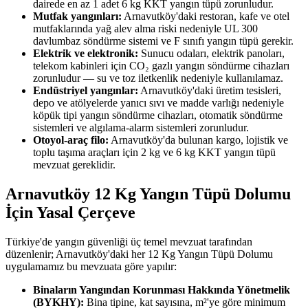
dairede en az 1 adet 6 kg KKT yangın tüpü zorunludur.
Mutfak yangınları:
Arnavutköy'daki restoran, kafe ve otel
mutfaklarında yağ alev alma riski nedeniyle UL 300
davlumbaz söndürme sistemi ve F sınıfı yangın tüpü gerekir.
Elektrik ve elektronik:
Sunucu odaları, elektrik panoları,
telekom kabinleri için CO₂ gazlı yangın söndürme cihazları
zorunludur — su ve toz iletkenlik nedeniyle kullanılamaz.
Endüstriyel yangınlar:
Arnavutköy'daki üretim tesisleri,
depo ve atölyelerde yanıcı sıvı ve madde varlığı nedeniyle
köpük tipi yangın söndürme cihazları, otomatik söndürme
sistemleri ve algılama-alarm sistemleri zorunludur.
Otoyol-araç filo:
Arnavutköy'da bulunan kargo, lojistik ve
toplu taşıma araçları için 2 kg ve 6 kg KKT yangın tüpü
mevzuat gereklidir.
Arnavutköy 12 Kg Yangın Tüpü Dolumu
İçin Yasal Çerçeve
Türkiye'de yangın güvenliği üç temel mevzuat tarafından
düzenlenir; Arnavutköy'daki her 12 Kg Yangın Tüpü Dolumu
uygulamamız bu mevzuata göre yapılır:
Binaların Yangından Korunması Hakkında Yönetmelik
(BYKHY):
Bina tipine, kat sayısına, m²'ye göre minimum