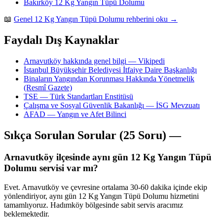
Bakırköy 12 Kg Yangın Tüpü Dolumu
📖
Genel 12 Kg Yangın Tüpü Dolumu rehberini oku →
Faydalı Dış Kaynaklar
Arnavutköy hakkında genel bilgi — Vikipedi
İstanbul Büyükşehir Belediyesi İtfaiye Daire Başkanlığı
Binaların Yangından Korunması Hakkında Yönetmelik
(Resmî Gazete)
TSE — Türk Standartları Enstitüsü
Çalışma ve Sosyal Güvenlik Bakanlığı — İSG Mevzuatı
AFAD — Yangın ve Afet Bilinci
Sıkça Sorulan Sorular (25 Soru) —
Arnavutköy ilçesinde aynı gün 12 Kg Yangın Tüpü
Dolumu servisi var mı?
Evet. Arnavutköy ve çevresine ortalama 30-60 dakika içinde ekip
yönlendiriyor, aynı gün 12 Kg Yangın Tüpü Dolumu hizmetini
tamamlıyoruz. Hadımköy bölgesinde sabit servis aracımız
beklemektedir.