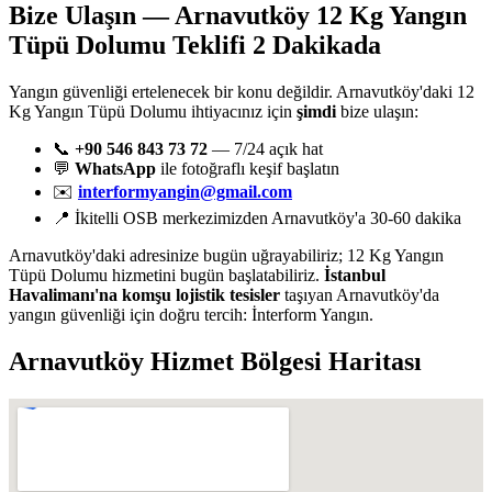
Bize Ulaşın — Arnavutköy 12 Kg Yangın
Tüpü Dolumu Teklifi 2 Dakikada
Yangın güvenliği ertelenecek bir konu değildir. Arnavutköy'daki 12
Kg Yangın Tüpü Dolumu ihtiyacınız için
şimdi
bize ulaşın:
📞
+90 546 843 73 72
— 7/24 açık hat
💬
WhatsApp
ile fotoğraflı keşif başlatın
✉️
interformyangin@gmail.com
📍 İkitelli OSB merkezimizden Arnavutköy'a 30-60 dakika
Arnavutköy'daki adresinize bugün uğrayabiliriz; 12 Kg Yangın
Tüpü Dolumu hizmetini bugün başlatabiliriz.
İstanbul
Havalimanı'na komşu lojistik tesisler
taşıyan Arnavutköy'da
yangın güvenliği için doğru tercih: İnterform Yangın.
Arnavutköy
Hizmet Bölgesi Haritası