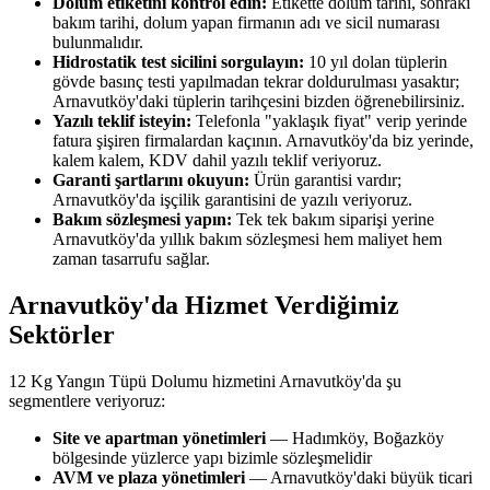
Dolum etiketini kontrol edin:
Etikette dolum tarihi, sonraki
bakım tarihi, dolum yapan firmanın adı ve sicil numarası
bulunmalıdır.
Hidrostatik test sicilini sorgulayın:
10 yıl dolan tüplerin
gövde basınç testi yapılmadan tekrar doldurulması yasaktır;
Arnavutköy'daki tüplerin tarihçesini bizden öğrenebilirsiniz.
Yazılı teklif isteyin:
Telefonla "yaklaşık fiyat" verip yerinde
fatura şişiren firmalardan kaçının. Arnavutköy'da biz yerinde,
kalem kalem, KDV dahil yazılı teklif veriyoruz.
Garanti şartlarını okuyun:
Ürün garantisi vardır;
Arnavutköy'da işçilik garantisini de yazılı veriyoruz.
Bakım sözleşmesi yapın:
Tek tek bakım siparişi yerine
Arnavutköy'da yıllık bakım sözleşmesi hem maliyet hem
zaman tasarrufu sağlar.
Arnavutköy'da Hizmet Verdiğimiz
Sektörler
12 Kg Yangın Tüpü Dolumu hizmetini Arnavutköy'da şu
segmentlere veriyoruz:
Site ve apartman yönetimleri
— Hadımköy, Boğazköy
bölgesinde yüzlerce yapı bizimle sözleşmelidir
AVM ve plaza yönetimleri
— Arnavutköy'daki büyük ticari