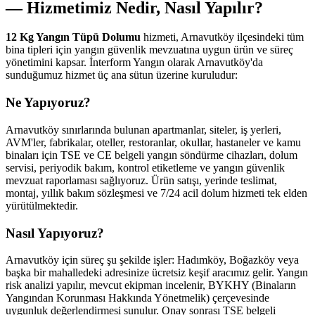
— Hizmetimiz Nedir, Nasıl Yapılır?
12 Kg Yangın Tüpü Dolumu
hizmeti, Arnavutköy ilçesindeki tüm
bina tipleri için yangın güvenlik mevzuatına uygun ürün ve süreç
yönetimini kapsar. İnterform Yangın olarak Arnavutköy'da
sunduğumuz hizmet üç ana sütun üzerine kuruludur:
Ne Yapıyoruz?
Arnavutköy sınırlarında bulunan apartmanlar, siteler, iş yerleri,
AVM'ler, fabrikalar, oteller, restoranlar, okullar, hastaneler ve kamu
binaları için TSE ve CE belgeli yangın söndürme cihazları, dolum
servisi, periyodik bakım, kontrol etiketleme ve yangın güvenlik
mevzuat raporlaması sağlıyoruz. Ürün satışı, yerinde teslimat,
montaj, yıllık bakım sözleşmesi ve 7/24 acil dolum hizmeti tek elden
yürütülmektedir.
Nasıl Yapıyoruz?
Arnavutköy için süreç şu şekilde işler: Hadımköy, Boğazköy veya
başka bir mahalledeki adresinize ücretsiz keşif aracımız gelir. Yangın
risk analizi yapılır, mevcut ekipman incelenir, BYKHY (Binaların
Yangından Korunması Hakkında Yönetmelik) çerçevesinde
uygunluk değerlendirmesi sunulur. Onay sonrası TSE belgeli