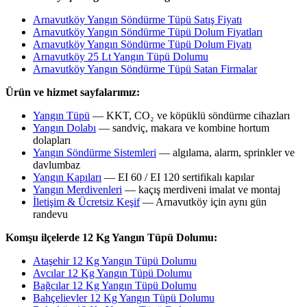
Arnavutköy Yangın Söndürme Tüpü Satış Fiyatı
Arnavutköy Yangın Söndürme Tüpü Dolum Fiyatları
Arnavutköy Yangın Söndürme Tüpü Dolum Fiyatı
Arnavutköy 25 Lt Yangın Tüpü Dolumu
Arnavutköy Yangın Söndürme Tüpü Satan Firmalar
Ürün ve hizmet sayfalarımız:
Yangın Tüpü
— KKT, CO₂ ve köpüklü söndürme cihazları
Yangın Dolabı
— sandviç, makara ve kombine hortum
dolapları
Yangın Söndürme Sistemleri
— algılama, alarm, sprinkler ve
davlumbaz
Yangın Kapıları
— EI 60 / EI 120 sertifikalı kapılar
Yangın Merdivenleri
— kaçış merdiveni imalat ve montaj
İletişim & Ücretsiz Keşif
— Arnavutköy için aynı gün
randevu
Komşu ilçelerde 12 Kg Yangın Tüpü Dolumu:
Ataşehir 12 Kg Yangın Tüpü Dolumu
Avcılar 12 Kg Yangın Tüpü Dolumu
Bağcılar 12 Kg Yangın Tüpü Dolumu
Bahçelievler 12 Kg Yangın Tüpü Dolumu