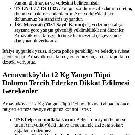
yangın tüpü sayısı ve yerleşimi belirlenmiştir.
TS EN 3-7 / TS 11827:
Yangın söndürme cihazlarının üretim,
dolum ve bakım standartlarıdır. Arnavutköy'daki her
dolumumuz bu standarda uygundur.
İSG Mevzuatı (6331 Sayılı Kanun):
İş yerlerinde çalışan
sayısına göre yangın güvenliği yükümlülüklerini düzenler.
Arnavutköy'daki iş yerlerinize bu mevzuat çerçevesinde
danışmanlık veriyoruz.
İtfaiye uygunluk yazısı, sigorta poliçe gerekliliği ve belediye ruhsat
işlemleri için Arnavutköy'daki müşterilerimize uçtan uca raporlama
desteği veriyoruz.
Arnavutköy'da 12 Kg Yangın Tüpü
Dolumu Tercih Ederken Dikkat Edilmesi
Gerekenler
Arnavutköy'da 12 Kg Yangın Tüpü Dolumu hizmeti almadan önce
müşterilerimize tavsiye ettiğimiz kontrol listesi:
TSE belgesini mutlaka sorun:
Belgeli olmayan dolum ve
ürün Arnavutköy'daki itfaiye denetiminde sizi zora sokar;
sigortanız ödenmez.