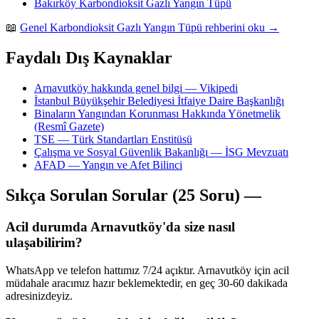
Bakırköy Karbondioksit Gazlı Yangın Tüpü
📖
Genel Karbondioksit Gazlı Yangın Tüpü rehberini oku →
Faydalı Dış Kaynaklar
Arnavutköy hakkında genel bilgi — Vikipedi
İstanbul Büyükşehir Belediyesi İtfaiye Daire Başkanlığı
Binaların Yangından Korunması Hakkında Yönetmelik
(Resmî Gazete)
TSE — Türk Standartları Enstitüsü
Çalışma ve Sosyal Güvenlik Bakanlığı — İSG Mevzuatı
AFAD — Yangın ve Afet Bilinci
Sıkça Sorulan Sorular (25 Soru) —
Acil durumda Arnavutköy'da size nasıl
ulaşabilirim?
WhatsApp ve telefon hattımız 7/24 açıktır. Arnavutköy için acil
müdahale aracımız hazır beklemektedir, en geç 30-60 dakikada
adresinizdeyiz.