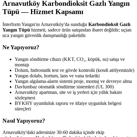
Arnavutköy Karbondioksit Gazlı Yangın
Tüpü — Hizmet Kapsamı
İnterform Yangın'ın Arnavutköy'da sunduğu
Karbondioksit Gazlı
Yangın Tüpü
hizmeti, sadece ürün satışından ibaret değildir; uçtan
uca yangın güvenlik danışmanlığı paketidir.
Ne Yapıyoruz?
Yangın söndürme cihazı (KKT, CO₂, köpük, su) satışı ve
montajı
Dolum, hidrostatik test ve gövde kontrolü (kendi atölyemizde)
Yangın dolabı, hortum, lans ve vana tedariki
Yangın algılama-alarm sistemi proje, montaj ve devreye alma
Davlumbaz otomatik söndürme sistemleri (UL 300)
Arnavutköy apartman, site ve iş yerleri için yıllık bakım
sözleşmesi
BYKHY uyumluluk raporu ve itfaiye uygunluk belgesi
süreçleri
Nasıl Yapıyoruz?
Arnavutköy'daki adresinize 30-60 dakika içinde ekip