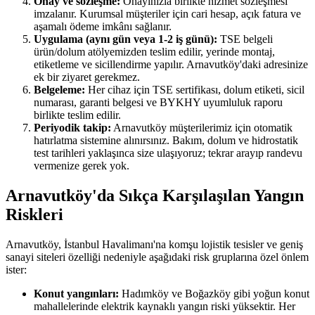
Onay ve sözleşme:
Onayınızla birlikte hizmet sözleşmesi
imzalanır. Kurumsal müşteriler için cari hesap, açık fatura ve
aşamalı ödeme imkânı sağlanır.
Uygulama (aynı gün veya 1-2 iş günü):
TSE belgeli
ürün/dolum atölyemizden teslim edilir, yerinde montaj,
etiketleme ve sicillendirme yapılır. Arnavutköy'daki adresinize
ek bir ziyaret gerekmez.
Belgeleme:
Her cihaz için TSE sertifikası, dolum etiketi, sicil
numarası, garanti belgesi ve BYKHY uyumluluk raporu
birlikte teslim edilir.
Periyodik takip:
Arnavutköy müşterilerimiz için otomatik
hatırlatma sistemine alınırsınız. Bakım, dolum ve hidrostatik
test tarihleri yaklaşınca size ulaşıyoruz; tekrar arayıp randevu
vermenize gerek yok.
Arnavutköy'da Sıkça Karşılaşılan Yangın
Riskleri
Arnavutköy, İstanbul Havalimanı'na komşu lojistik tesisler ve geniş
sanayi siteleri özelliği nedeniyle aşağıdaki risk gruplarına özel önlem
ister:
Konut yangınları:
Hadımköy ve Boğazköy gibi yoğun konut
mahallelerinde elektrik kaynaklı yangın riski yüksektir. Her