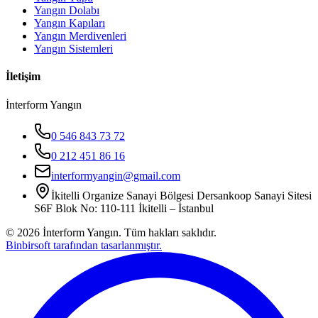
Yangın Dolabı
Yangın Kapıları
Yangın Merdivenleri
Yangın Sistemleri
İletişim
İnterform Yangın
0 546 843 73 72
0 212 451 86 16
interformyangin@gmail.com
İkitelli Organize Sanayi Bölgesi Dersankoop Sanayi Sitesi
S6F Blok No: 110-111 İkitelli – İstanbul
©
2026
İnterform Yangın. Tüm hakları saklıdır.
Binbirsoft tarafından tasarlanmıştır.