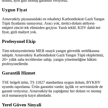
dolum, aynı gün montaj garantisi veriyoruz.
Uygun Fiyat
Arnavutköy piyasasındaki en rekabetçi Karbondioksit Gazlı Yangın
Tüpü fiyatlarını sunuyoruz. Aracı yok, üretici-dolum atölyesi-
müşteri zinciri tek elimizden geçiyor. Yazılı teklif, KDV dahil net
fiyat, gizli maliyet yok.
Profesyonel Ekip
Tüm teknisyenlerimiz MEB onaylı yangın güvenlik sertifikasına
sahiptir. Arnavutköy Karbondioksit Gazlı Yangın Tüpü ekiplerimiz,
20+ yıllık saha tecrübesine sahip, yangın yönetmeliğine hâkim
profesyonellerdir.
Garantili Hizmet
TSE belgeli ürün, TS 11827 standardına uygun dolum, BYKHY
uyumlu raporlama. Ürün garantisi vardır; işçilik ve servisimizde de
garanti veriyoruz. Arnavutköy'da yaptığımız her dolum ve montaj
sicil numarasıyla kayıt altındadır.
Yerel Güven Sinyali