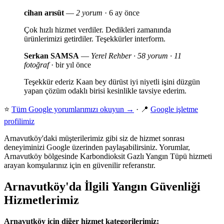
cihan arısüt
—
2 yorum
· 6 ay önce
Çok hızlı hizmet verdiler. Dedikleri zamanında
ürünlerimizi getirdiler. Teşekkürler interform.
Serkan SAMSA
—
Yerel Rehber · 58 yorum · 11
fotoğraf
· bir yıl önce
Teşekkür ederiz Kaan bey dürüst iyi niyetli işini düzgün
yapan çözüm odaklı birisi kesinlikle tavsiye ederim.
⭐
Tüm Google yorumlarımızı okuyun →
· 📍
Google işletme
profilimiz
Arnavutköy'daki müşterilerimiz gibi siz de hizmet sonrası
deneyiminizi Google üzerinden paylaşabilirsiniz. Yorumlar,
Arnavutköy bölgesinde Karbondioksit Gazlı Yangın Tüpü hizmeti
arayan komşularınız için en güvenilir referanstır.
Arnavutköy'da İlgili Yangın Güvenliği
Hizmetlerimiz
Arnavutköy için diğer hizmet kategorilerimiz: