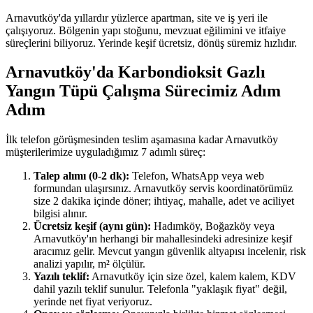
Arnavutköy'da yıllardır yüzlerce apartman, site ve iş yeri ile
çalışıyoruz. Bölgenin yapı stoğunu, mevzuat eğilimini ve itfaiye
süreçlerini biliyoruz. Yerinde keşif ücretsiz, dönüş süremiz hızlıdır.
Arnavutköy'da Karbondioksit Gazlı
Yangın Tüpü Çalışma Sürecimiz Adım
Adım
İlk telefon görüşmesinden teslim aşamasına kadar Arnavutköy
müşterilerimize uyguladığımız 7 adımlı süreç:
Talep alımı (0-2 dk):
Telefon, WhatsApp veya web
formundan ulaşırsınız. Arnavutköy servis koordinatörümüz
size 2 dakika içinde döner; ihtiyaç, mahalle, adet ve aciliyet
bilgisi alınır.
Ücretsiz keşif (aynı gün):
Hadımköy, Boğazköy veya
Arnavutköy'ın herhangi bir mahallesindeki adresinize keşif
aracımız gelir. Mevcut yangın güvenlik altyapısı incelenir, risk
analizi yapılır, m² ölçülür.
Yazılı teklif:
Arnavutköy için size özel, kalem kalem, KDV
dahil yazılı teklif sunulur. Telefonla "yaklaşık fiyat" değil,
yerinde net fiyat veriyoruz.