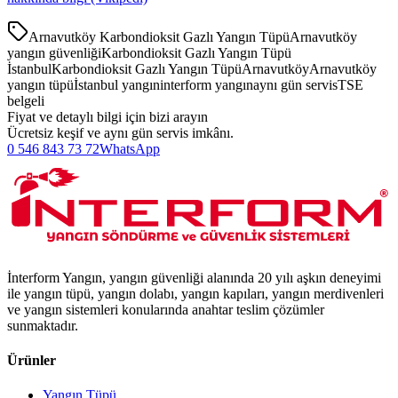
Arnavutköy Karbondioksit Gazlı Yangın Tüpü
Arnavutköy
yangın güvenliği
Karbondioksit Gazlı Yangın Tüpü
İstanbul
Karbondioksit Gazlı Yangın Tüpü
Arnavutköy
Arnavutköy
yangın tüpü
İstanbul yangın
interform yangın
aynı gün servis
TSE
belgeli
Fiyat ve detaylı bilgi için bizi arayın
Ücretsiz keşif ve aynı gün servis imkânı.
0 546 843 73 72
WhatsApp
İnterform Yangın, yangın güvenliği alanında 20 yılı aşkın deneyimi
ile yangın tüpü, yangın dolabı, yangın kapıları, yangın merdivenleri
ve yangın sistemleri konularında anahtar teslim çözümler
sunmaktadır.
Ürünler
Yangın Tüpü