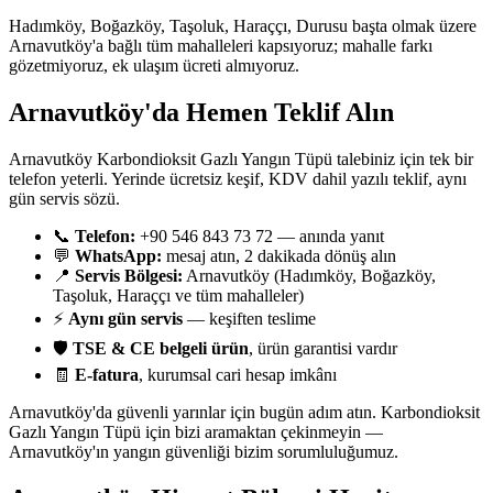
Hadımköy, Boğazköy, Taşoluk, Haraççı, Durusu başta olmak üzere
Arnavutköy'a bağlı tüm mahalleleri kapsıyoruz; mahalle farkı
gözetmiyoruz, ek ulaşım ücreti almıyoruz.
Arnavutköy'da Hemen Teklif Alın
Arnavutköy Karbondioksit Gazlı Yangın Tüpü talebiniz için tek bir
telefon yeterli. Yerinde ücretsiz keşif, KDV dahil yazılı teklif, aynı
gün servis sözü.
📞
Telefon:
+90 546 843 73 72 — anında yanıt
💬
WhatsApp:
mesaj atın, 2 dakikada dönüş alın
📍
Servis Bölgesi:
Arnavutköy (Hadımköy, Boğazköy,
Taşoluk, Haraççı ve tüm mahalleler)
⚡
Aynı gün servis
— keşiften teslime
🛡️
TSE & CE belgeli ürün
, ürün garantisi vardır
🧾
E-fatura
, kurumsal cari hesap imkânı
Arnavutköy'da güvenli yarınlar için bugün adım atın. Karbondioksit
Gazlı Yangın Tüpü için bizi aramaktan çekinmeyin —
Arnavutköy'ın yangın güvenliği bizim sorumluluğumuz.