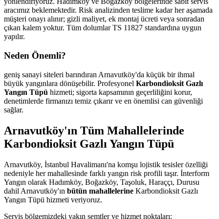
yönlendiriyoruz. Hadımköy ve Boğazköy bölgelerinde sabit servis
aracımız beklemektedir. Risk analizinden teslime kadar her aşamada
müşteri onayı alınır; gizli maliyet, ek montaj ücreti veya sonradan
çıkan kalem yoktur. Tüm dolumlar TS 11827 standardına uygun
yapılır.
Neden Önemli?
geniş sanayi siteleri barındıran Arnavutköy'da küçük bir ihmal
büyük yangınlara dönüşebilir. Profesyonel
Karbondioksit Gazlı
Yangın Tüpü
hizmeti; sigorta kapsamının geçerliliğini korur,
denetimlerde firmanızı temiz çıkarır ve en önemlisi can güvenliği
sağlar.
Arnavutköy'ın Tüm Mahallelerinde
Karbondioksit Gazlı Yangın Tüpü
Arnavutköy, İstanbul Havalimanı'na komşu lojistik tesisler özelliği
nedeniyle her mahallesinde farklı yangın risk profili taşır. İnterform
Yangın olarak Hadımköy, Boğazköy, Taşoluk, Haraççı, Durusu
dahil Arnavutköy'ın
bütün mahallelerine
Karbondioksit Gazlı
Yangın Tüpü hizmeti veriyoruz.
Servis bölgemizdeki yakın semtler ve hizmet noktaları: