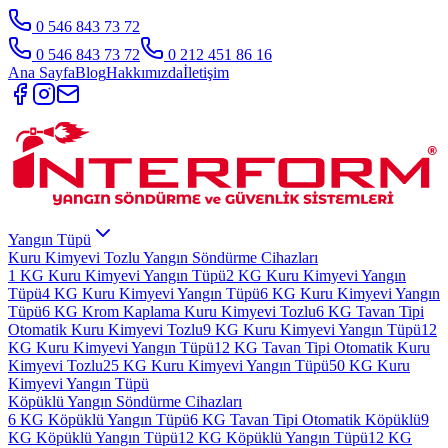
0 546 843 73 72
0 546 843 73 72
0 212 451 86 16
Ana Sayfa
Blog
Hakkımızda
İletişim
Yangın Tüpü
Kuru Kimyevi Tozlu Yangın Söndürme Cihazları
1 KG Kuru Kimyevi Yangın Tüpü
2 KG Kuru Kimyevi Yangın
Tüpü
4 KG Kuru Kimyevi Yangın Tüpü
6 KG Kuru Kimyevi Yangın
Tüpü
6 KG Krom Kaplama Kuru Kimyevi Tozlu
6 KG Tavan Tipi
Otomatik Kuru Kimyevi Tozlu
9 KG Kuru Kimyevi Yangın Tüpü
12
KG Kuru Kimyevi Yangın Tüpü
12 KG Tavan Tipi Otomatik Kuru
Kimyevi Tozlu
25 KG Kuru Kimyevi Yangın Tüpü
50 KG Kuru
Kimyevi Yangın Tüpü
Köpüklü Yangın Söndürme Cihazları
6 KG Köpüklü Yangın Tüpü
6 KG Tavan Tipi Otomatik Köpüklü
9
KG Köpüklü Yangın Tüpü
12 KG Köpüklü Yangın Tüpü
12 KG