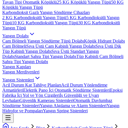
Tavan Tipi Otomatik Köpüklü
25 KG Köpüklü Yangın Tüpü
50 KG
Köpüklü Yangın Tüpü
Karbondioksit Gazlı Yangın Söndürme Cihazları
2 KG Karbondioksitli Yangın Tüpü
5 KG Karbondioksitli Yangın
Tüpü
10 KG Karbondioksitli Yangın Tüpü
30 KG Karbondioksitli
Yangın Tüpü
Yangın Dolabı
Cam Bölmeli Yangın Söndürme Tüpü Dolabı
Köpük Hidrant Dolabı
Cam Bölmeli
Sıva Üstü Cam Kabinli Yangın Dolabı
Sıva Üstü Dik
Tüp Kabinli Yangın Dolabı
Sıva Üstü Standart Yangın
Dolabı
Standart Sahra Tipi Yangın Dolabı
Tüp Kabinli Cam Bölmeli
Sahra Tipi Yangın Dolabı
Yangın Kapıları
Yangın Merdivenleri
Yangın Sistemleri
Acil Durum Kat Tahliye Planları
Acil Durum Yönlendirme
Armatürleri
Elektrik Pano İçi Otomatik Söndürme Sistemleri
Epoksi
Fabrika İçi Yol ve Yön Çizgileri
İş Güvenliği ve Uyarı
Levhaları
Güvenlik Kamerası Sistemleri
Otomatik Davlumbaz
Söndürme Sistemleri
Yangın Algılama ve Alarm Sistemleri
Yangın
Hidrofor ve Pompaları
Yangın Spring Sistemleri