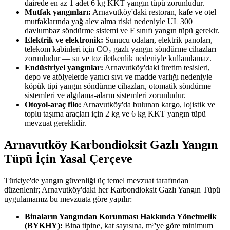
dairede en az 1 adet 6 kg KKT yangın tüpü zorunludur.
Mutfak yangınları:
Arnavutköy'daki restoran, kafe ve otel
mutfaklarında yağ alev alma riski nedeniyle UL 300
davlumbaz söndürme sistemi ve F sınıfı yangın tüpü gerekir.
Elektrik ve elektronik:
Sunucu odaları, elektrik panoları,
telekom kabinleri için CO₂ gazlı yangın söndürme cihazları
zorunludur — su ve toz iletkenlik nedeniyle kullanılamaz.
Endüstriyel yangınlar:
Arnavutköy'daki üretim tesisleri,
depo ve atölyelerde yanıcı sıvı ve madde varlığı nedeniyle
köpük tipi yangın söndürme cihazları, otomatik söndürme
sistemleri ve algılama-alarm sistemleri zorunludur.
Otoyol-araç filo:
Arnavutköy'da bulunan kargo, lojistik ve
toplu taşıma araçları için 2 kg ve 6 kg KKT yangın tüpü
mevzuat gereklidir.
Arnavutköy Karbondioksit Gazlı Yangın
Tüpü İçin Yasal Çerçeve
Türkiye'de yangın güvenliği üç temel mevzuat tarafından
düzenlenir; Arnavutköy'daki her Karbondioksit Gazlı Yangın Tüpü
uygulamamız bu mevzuata göre yapılır:
Binaların Yangından Korunması Hakkında Yönetmelik
(BYKHY):
Bina tipine, kat sayısına, m²'ye göre minimum