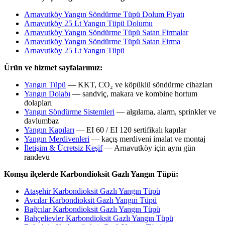
Arnavutköy Yangın Söndürme Tüpü Dolum Fiyatı
Arnavutköy 25 Lt Yangın Tüpü Dolumu
Arnavutköy Yangın Söndürme Tüpü Satan Firmalar
Arnavutköy Yangın Söndürme Tüpü Satan Firma
Arnavutköy 25 Lt Yangın Tüpü
Ürün ve hizmet sayfalarımız:
Yangın Tüpü
— KKT, CO₂ ve köpüklü söndürme cihazları
Yangın Dolabı
— sandviç, makara ve kombine hortum
dolapları
Yangın Söndürme Sistemleri
— algılama, alarm, sprinkler ve
davlumbaz
Yangın Kapıları
— EI 60 / EI 120 sertifikalı kapılar
Yangın Merdivenleri
— kaçış merdiveni imalat ve montaj
İletişim & Ücretsiz Keşif
— Arnavutköy için aynı gün
randevu
Komşu ilçelerde Karbondioksit Gazlı Yangın Tüpü:
Ataşehir Karbondioksit Gazlı Yangın Tüpü
Avcılar Karbondioksit Gazlı Yangın Tüpü
Bağcılar Karbondioksit Gazlı Yangın Tüpü
Bahçelievler Karbondioksit Gazlı Yangın Tüpü