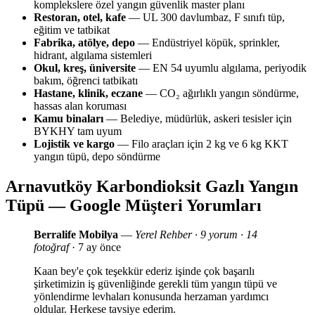
komplekslere özel yangın güvenlik master planı
Restoran, otel, kafe
— UL 300 davlumbaz, F sınıfı tüp,
eğitim ve tatbikat
Fabrika, atölye, depo
— Endüstriyel köpük, sprinkler,
hidrant, algılama sistemleri
Okul, kreş, üniversite
— EN 54 uyumlu algılama, periyodik
bakım, öğrenci tatbikatı
Hastane, klinik, eczane
— CO₂ ağırlıklı yangın söndürme,
hassas alan koruması
Kamu binaları
— Belediye, müdürlük, askeri tesisler için
BYKHY tam uyum
Lojistik ve kargo
— Filo araçları için 2 kg ve 6 kg KKT
yangın tüpü, depo söndürme
Arnavutköy Karbondioksit Gazlı Yangın
Tüpü — Google Müşteri Yorumları
Berralife Mobilya
—
Yerel Rehber · 9 yorum · 14
fotoğraf
· 7 ay önce
Kaan bey'e çok teşekkür ederiz işinde çok başarılı
şirketimizin iş güvenliğinde gerekli tüm yangın tüpü ve
yönlendirme levhaları konusunda herzaman yardımcı
oldular. Herkese tavsiye ederim.