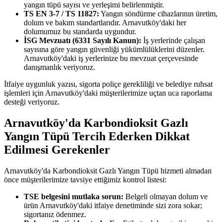
yangın tüpü sayısı ve yerleşimi belirlenmiştir.
TS EN 3-7 / TS 11827:
Yangın söndürme cihazlarının üretim,
dolum ve bakım standartlarıdır. Arnavutköy'daki her
dolumumuz bu standarda uygundur.
İSG Mevzuatı (6331 Sayılı Kanun):
İş yerlerinde çalışan
sayısına göre yangın güvenliği yükümlülüklerini düzenler.
Arnavutköy'daki iş yerlerinize bu mevzuat çerçevesinde
danışmanlık veriyoruz.
İtfaiye uygunluk yazısı, sigorta poliçe gerekliliği ve belediye ruhsat
işlemleri için Arnavutköy'daki müşterilerimize uçtan uca raporlama
desteği veriyoruz.
Arnavutköy'da Karbondioksit Gazlı
Yangın Tüpü Tercih Ederken Dikkat
Edilmesi Gerekenler
Arnavutköy'da Karbondioksit Gazlı Yangın Tüpü hizmeti almadan
önce müşterilerimize tavsiye ettiğimiz kontrol listesi:
TSE belgesini mutlaka sorun:
Belgeli olmayan dolum ve
ürün Arnavutköy'daki itfaiye denetiminde sizi zora sokar;
sigortanız ödenmez.