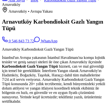
Ana Sayfa
Blog
Karbondioksit Gazlı Yangın Tüpü
Arnavutköy
Arnavutköy
•
Avrupa
Yakası
Arnavutköy Karbondioksit Gazlı Yangın
Tüpü
0 546 843 73 72
WhatsApp
Arnavutköy Karbondioksit Gazlı Yangın Tüpü
İstanbul'un Avrupa yakasının İstanbul Havalimanı'na komşu lojistik
tesisler ve geniş sanayi siteleri ile öne çıkan Arnavutköy ilçesinde
Karbondioksit Gazlı Yangın Tüpü
hizmeti, can ve mal güvenliği
için temel bir gerekliliktir. İnterform Yangın olarak Arnavutköy'ın
Hadımköy, Boğazköy, Taşoluk, Haraççı dahil tüm mahallelerine
7/24 acil servis veriyoruz. Arnavutköy Karbondioksit Gazlı Yangın
Tüpü konusunda 20+ yıllık tecrübemiz, kendi bünyemizdeki yetkili
dolum atölyesi ve yangın itfaiyesi koordineli teknik ekibimiz ile
bölgenin en hızlı, en güvenilir ve en uygun fiyatlı çözümünü
sunuyoruz. Yerinde keşif ücretsizdir; teklifimiz yazılı, ürünlerimiz
sertifikalıdır.