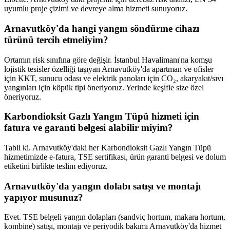
uyumlu proje çizimi ve devreye alma hizmeti sunuyoruz.
Arnavutköy'da hangi yangın söndürme cihazı
türünü tercih etmeliyim?
Ortamın risk sınıfına göre değişir. İstanbul Havalimanı'na komşu
lojistik tesisler özelliği taşıyan Arnavutköy'da apartman ve ofisler
için KKT, sunucu odası ve elektrik panoları için CO₂, akaryakıt/sıvı
yangınları için köpük tipi öneriyoruz. Yerinde keşifle size özel
öneriyoruz.
Karbondioksit Gazlı Yangın Tüpü hizmeti için
fatura ve garanti belgesi alabilir miyim?
Tabii ki. Arnavutköy'daki her Karbondioksit Gazlı Yangın Tüpü
hizmetimizde e-fatura, TSE sertifikası, ürün garanti belgesi ve dolum
etiketini birlikte teslim ediyoruz.
Arnavutköy'da yangın dolabı satışı ve montajı
yapıyor musunuz?
Evet. TSE belgeli yangın dolapları (sandviç hortum, makara hortum,
kombine) satışı, montajı ve periyodik bakımı Arnavutköy'da hizmet