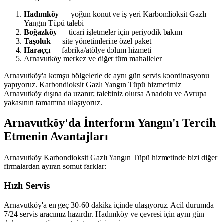
Hadımköy
— yoğun konut ve iş yeri Karbondioksit Gazlı
Yangın Tüpü talebi
Boğazköy
— ticari işletmeler için periyodik bakım
Taşoluk
— site yönetimlerine özel paket
Haraççı
— fabrika/atölye dolum hizmeti
Arnavutköy merkez ve diğer tüm mahalleler
Arnavutköy'a komşu bölgelerle de aynı gün servis koordinasyonu
yapıyoruz. Karbondioksit Gazlı Yangın Tüpü hizmetimiz
Arnavutköy dışına da uzanır; talebiniz olursa Anadolu ve Avrupa
yakasının tamamına ulaşıyoruz.
Arnavutköy'da İnterform Yangın'ı Tercih
Etmenin Avantajları
Arnavutköy Karbondioksit Gazlı Yangın Tüpü hizmetinde bizi diğer
firmalardan ayıran somut farklar:
Hızlı Servis
Arnavutköy'a en geç 30-60 dakika içinde ulaşıyoruz. Acil durumda
7/24 servis aracımız hazırdır. Hadımköy ve çevresi için aynı gün