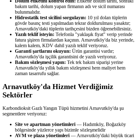
Dolum etiketini kontrol edin:
Etikette dolum tarihi, sonraki
bakım tarihi, dolum yapan firmanın adı ve sicil numarası
bulunmalıdır.
Hidrostatik test sicilini sorgulayın:
10 yıl dolan tüplerin
gövde basınç testi yapılmadan tekrar doldurulması yasaktır;
Arnavutköy'daki tüplerin tarihçesini bizden öğrenebilirsiniz.
Yazılı teklif isteyin:
Telefonla "yaklaşık fiyat" verip yerinde
fatura şişiren firmalardan kaçının. Arnavutköy'da biz yerinde,
kalem kalem, KDV dahil yazılı teklif veriyoruz.
Garanti şartlarını okuyun:
Ürün garantisi vardır;
Arnavutköy'da işçilik garantisini de yazılı veriyoruz.
Bakım sözleşmesi yapın:
Tek tek bakım siparişi yerine
Arnavutköy'da yıllık bakım sözleşmesi hem maliyet hem
zaman tasarrufu sağlar.
Arnavutköy'da Hizmet Verdiğimiz
Sektörler
Karbondioksit Gazlı Yangın Tüpü hizmetini Arnavutköy'da şu
segmentlere veriyoruz:
Site ve apartman yönetimleri
— Hadımköy, Boğazköy
bölgesinde yüzlerce yapı bizimle sözleşmelidir
AVM ve plaza yönetimleri
— Arnavutköy'daki büyük ticari