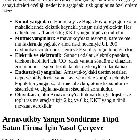
sanayi siteleri özelliği nedeniyle aşağıdaki risk gruplarına özel önlem
ister:
Konut yangınları:
Hadımköy ve Boğazköy gibi yoğun konut
mahallelerinde elektrik kaynaklı yangın riski yüksektir. Her
dairede en az 1 adet 6 kg KKT yangın tüpü zorunludur.
Mutfak yangınları:
Arnavutköy'daki restoran, kafe ve otel
mutfaklarında yağ alev alma riski nedeniyle UL 300
davlumbaz söndürme sistemi ve F sınıfı yangın tüpü gerekir.
Elektrik ve elektronik:
Sunucu odaları, elektrik panoları,
telekom kabinleri için CO₂ gazlı yangın söndürme cihazları
zorunludur — su ve toz iletkenlik nedeniyle kullanılamaz.
Endüstriyel yangınlar:
Arnavutköy'daki üretim tesisleri,
depo ve atölyelerde yanıcı sıvı ve madde varlığı nedeniyle
köpük tipi yangın söndürme cihazları, otomatik söndürme
sistemleri ve algılama-alarm sistemleri zorunludur.
Otoyol-araç filo:
Arnavutköy'da bulunan kargo, lojistik ve
toplu taşıma araçları için 2 kg ve 6 kg KKT yangın tüpü
mevzuat gereklidir.
Arnavutköy Yangın Söndürme Tüpü
Satan Firma İçin Yasal Çerçeve