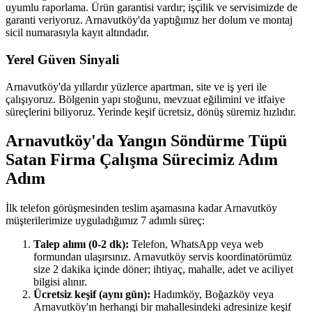
uyumlu raporlama. Ürün garantisi vardır; işçilik ve servisimizde de
garanti veriyoruz. Arnavutköy'da yaptığımız her dolum ve montaj
sicil numarasıyla kayıt altındadır.
Yerel Güven Sinyali
Arnavutköy'da yıllardır yüzlerce apartman, site ve iş yeri ile
çalışıyoruz. Bölgenin yapı stoğunu, mevzuat eğilimini ve itfaiye
süreçlerini biliyoruz. Yerinde keşif ücretsiz, dönüş süremiz hızlıdır.
Arnavutköy'da Yangın Söndürme Tüpü
Satan Firma Çalışma Sürecimiz Adım
Adım
İlk telefon görüşmesinden teslim aşamasına kadar Arnavutköy
müşterilerimize uyguladığımız 7 adımlı süreç:
Talep alımı (0-2 dk):
Telefon, WhatsApp veya web
formundan ulaşırsınız. Arnavutköy servis koordinatörümüz
size 2 dakika içinde döner; ihtiyaç, mahalle, adet ve aciliyet
bilgisi alınır.
Ücretsiz keşif (aynı gün):
Hadımköy, Boğazköy veya
Arnavutköy'ın herhangi bir mahallesindeki adresinize keşif