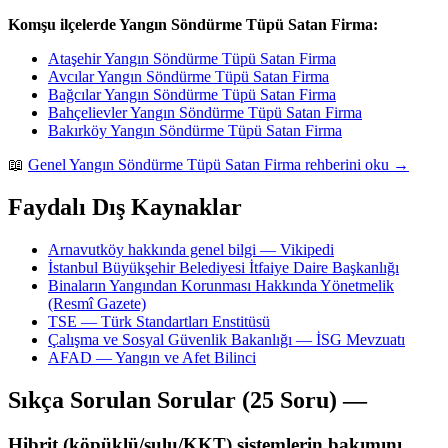
Komşu ilçelerde Yangın Söndürme Tüpü Satan Firma:
Ataşehir Yangın Söndürme Tüpü Satan Firma
Avcılar Yangın Söndürme Tüpü Satan Firma
Bağcılar Yangın Söndürme Tüpü Satan Firma
Bahçelievler Yangın Söndürme Tüpü Satan Firma
Bakırköy Yangın Söndürme Tüpü Satan Firma
📖
Genel Yangın Söndürme Tüpü Satan Firma rehberini oku →
Faydalı Dış Kaynaklar
Arnavutköy hakkında genel bilgi — Vikipedi
İstanbul Büyükşehir Belediyesi İtfaiye Daire Başkanlığı
Binaların Yangından Korunması Hakkında Yönetmelik
(Resmî Gazete)
TSE — Türk Standartları Enstitüsü
Çalışma ve Sosyal Güvenlik Bakanlığı — İSG Mevzuatı
AFAD — Yangın ve Afet Bilinci
Sıkça Sorulan Sorular (25 Soru) —
Hibrit (köpüklü/sulu/KKT) sistemlerin bakımını