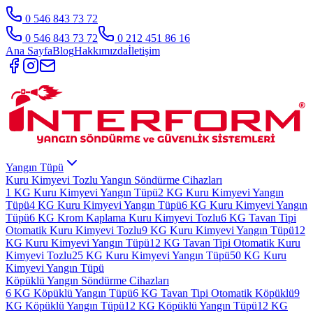
0 546 843 73 72
0 546 843 73 72
0 212 451 86 16
Ana Sayfa
Blog
Hakkımızda
İletişim
Yangın Tüpü
Kuru Kimyevi Tozlu Yangın Söndürme Cihazları
1 KG Kuru Kimyevi Yangın Tüpü
2 KG Kuru Kimyevi Yangın
Tüpü
4 KG Kuru Kimyevi Yangın Tüpü
6 KG Kuru Kimyevi Yangın
Tüpü
6 KG Krom Kaplama Kuru Kimyevi Tozlu
6 KG Tavan Tipi
Otomatik Kuru Kimyevi Tozlu
9 KG Kuru Kimyevi Yangın Tüpü
12
KG Kuru Kimyevi Yangın Tüpü
12 KG Tavan Tipi Otomatik Kuru
Kimyevi Tozlu
25 KG Kuru Kimyevi Yangın Tüpü
50 KG Kuru
Kimyevi Yangın Tüpü
Köpüklü Yangın Söndürme Cihazları
6 KG Köpüklü Yangın Tüpü
6 KG Tavan Tipi Otomatik Köpüklü
9
KG Köpüklü Yangın Tüpü
12 KG Köpüklü Yangın Tüpü
12 KG