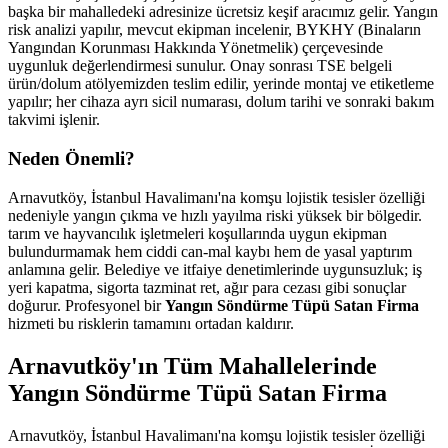
başka bir mahalledeki adresinize ücretsiz keşif aracımız gelir. Yangın
risk analizi yapılır, mevcut ekipman incelenir, BYKHY (Binaların
Yangından Korunması Hakkında Yönetmelik) çerçevesinde
uygunluk değerlendirmesi sunulur. Onay sonrası TSE belgeli
ürün/dolum atölyemizden teslim edilir, yerinde montaj ve etiketleme
yapılır; her cihaza ayrı sicil numarası, dolum tarihi ve sonraki bakım
takvimi işlenir.
Neden Önemli?
Arnavutköy, İstanbul Havalimanı'na komşu lojistik tesisler özelliği
nedeniyle yangın çıkma ve hızlı yayılma riski yüksek bir bölgedir.
tarım ve hayvancılık işletmeleri koşullarında uygun ekipman
bulundurmamak hem ciddi can-mal kaybı hem de yasal yaptırım
anlamına gelir. Belediye ve itfaiye denetimlerinde uygunsuzluk; iş
yeri kapatma, sigorta tazminat ret, ağır para cezası gibi sonuçlar
doğurur. Profesyonel bir
Yangın Söndürme Tüpü Satan Firma
hizmeti bu risklerin tamamını ortadan kaldırır.
Arnavutköy'ın Tüm Mahallelerinde
Yangın Söndürme Tüpü Satan Firma
Arnavutköy, İstanbul Havalimanı'na komşu lojistik tesisler özelliği