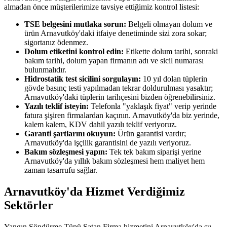
almadan önce müşterilerimize tavsiye ettiğimiz kontrol listesi:
TSE belgesini mutlaka sorun:
Belgeli olmayan dolum ve
ürün Arnavutköy'daki itfaiye denetiminde sizi zora sokar;
sigortanız ödenmez.
Dolum etiketini kontrol edin:
Etikette dolum tarihi, sonraki
bakım tarihi, dolum yapan firmanın adı ve sicil numarası
bulunmalıdır.
Hidrostatik test sicilini sorgulayın:
10 yıl dolan tüplerin
gövde basınç testi yapılmadan tekrar doldurulması yasaktır;
Arnavutköy'daki tüplerin tarihçesini bizden öğrenebilirsiniz.
Yazılı teklif isteyin:
Telefonla "yaklaşık fiyat" verip yerinde
fatura şişiren firmalardan kaçının. Arnavutköy'da biz yerinde,
kalem kalem, KDV dahil yazılı teklif veriyoruz.
Garanti şartlarını okuyun:
Ürün garantisi vardır;
Arnavutköy'da işçilik garantisini de yazılı veriyoruz.
Bakım sözleşmesi yapın:
Tek tek bakım siparişi yerine
Arnavutköy'da yıllık bakım sözleşmesi hem maliyet hem
zaman tasarrufu sağlar.
Arnavutköy'da Hizmet Verdiğimiz
Sektörler
Yangın Söndürme Tüpü Satan Firma hizmetini Arnavutköy'da şu