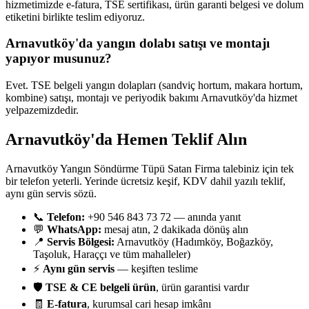
hizmetimizde e-fatura, TSE sertifikası, ürün garanti belgesi ve dolum
etiketini birlikte teslim ediyoruz.
Arnavutköy'da yangın dolabı satışı ve montajı
yapıyor musunuz?
Evet. TSE belgeli yangın dolapları (sandviç hortum, makara hortum,
kombine) satışı, montajı ve periyodik bakımı Arnavutköy'da hizmet
yelpazemizdedir.
Arnavutköy'da Hemen Teklif Alın
Arnavutköy Yangın Söndürme Tüpü Satan Firma talebiniz için tek
bir telefon yeterli. Yerinde ücretsiz keşif, KDV dahil yazılı teklif,
aynı gün servis sözü.
📞
Telefon:
+90 546 843 73 72 — anında yanıt
💬
WhatsApp:
mesaj atın, 2 dakikada dönüş alın
📍
Servis Bölgesi:
Arnavutköy (Hadımköy, Boğazköy,
Taşoluk, Haraççı ve tüm mahalleler)
⚡
Aynı gün servis
— keşiften teslime
🛡️
TSE & CE belgeli ürün
, ürün garantisi vardır
🧾
E-fatura
, kurumsal cari hesap imkânı