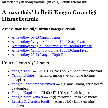
hizmeti arayan komşularınız için en güvenilir referanstır.
Arnavutköy'da İlgili Yangın Güvenliği
Hizmetlerimiz
Arnavutköy için diğer hizmet kategorilerimiz:
Arnavutköy 50 Lt Yangın Tüpü
Arnavutköy Yangın Söndürme Tüpü Satış Fiyatı
Arnavutköy Yangın Söndürme Tüpü Dolum Fiyatları
Arnavutköy Yangın Söndürme Tüpü Dolum Fiyatı
Arnavutköy 25 Lt Yangın Tüpü Dolumu
Ürün ve hizmet sayfalarımız:
Yangın Tüpü
— KKT, CO₂ ve köpüklü söndürme cihazları
Yangın Dolabı
— sandviç, makara ve kombine hortum
dolapları
Yangın Söndürme Sistemleri
— algılama, alarm, sprinkler ve
davlumbaz
Yangın Kapıları
— EI 60 / EI 120 sertifikalı kapılar
Yangın Merdivenleri
— kaçış merdiveni imalat ve montaj
İletişim & Ücretsiz Keşif
— Arnavutköy için aynı gün
randevu