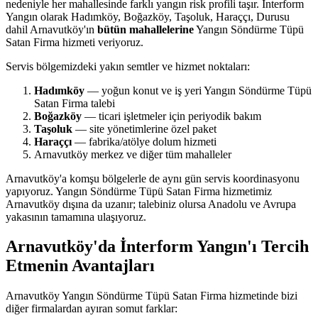
nedeniyle her mahallesinde farklı yangın risk profili taşır. İnterform
Yangın olarak Hadımköy, Boğazköy, Taşoluk, Haraççı, Durusu
dahil Arnavutköy'ın
bütün mahallelerine
Yangın Söndürme Tüpü
Satan Firma hizmeti veriyoruz.
Servis bölgemizdeki yakın semtler ve hizmet noktaları:
Hadımköy
— yoğun konut ve iş yeri Yangın Söndürme Tüpü
Satan Firma talebi
Boğazköy
— ticari işletmeler için periyodik bakım
Taşoluk
— site yönetimlerine özel paket
Haraççı
— fabrika/atölye dolum hizmeti
Arnavutköy merkez ve diğer tüm mahalleler
Arnavutköy'a komşu bölgelerle de aynı gün servis koordinasyonu
yapıyoruz. Yangın Söndürme Tüpü Satan Firma hizmetimiz
Arnavutköy dışına da uzanır; talebiniz olursa Anadolu ve Avrupa
yakasının tamamına ulaşıyoruz.
Arnavutköy'da İnterform Yangın'ı Tercih
Etmenin Avantajları
Arnavutköy Yangın Söndürme Tüpü Satan Firma hizmetinde bizi
diğer firmalardan ayıran somut farklar: