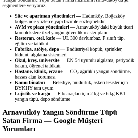
segmentlere veriyoruz:
Site ve apartman yönetimleri
— Hadımköy, Boğazköy
bölgesinde yüzlerce yapı bizimle sözleşmelidir
AVM ve plaza yönetimleri
— Arnavutköy'daki büyük ticari
komplekslere özel yangın güvenlik master planı
Restoran, otel, kafe
— UL 300 davlumbaz, F sınıfı tüp,
eğitim ve tatbikat
Fabrika, atölye, depo
— Endüstriyel köpük, sprinkler,
hidrant, algılama sistemleri
Okul, kreş, üniversite
— EN 54 uyumlu algılama, periyodik
bakım, öğrenci tatbikatı
Hastane, klinik, eczane
— CO₂ ağırlıklı yangın söndürme,
hassas alan koruması
Kamu binaları
— Belediye, müdürlük, askeri tesisler için
BYKHY tam uyum
Lojistik ve kargo
— Filo araçları için 2 kg ve 6 kg KKT
yangın tüpü, depo söndürme
Arnavutköy Yangın Söndürme Tüpü
Satan Firma — Google Müşteri
Yorumları