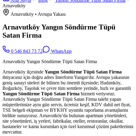
Ana Sayfa
Blog
Yangın Söndürme Tüpü Satan Firma
Arnavutköy
Arnavutköy
•
Avrupa
Yakası
Arnavutköy Yangın Söndürme Tüpü
Satan Firma
0 546 843 73 72
WhatsApp
Arnavutköy Yangın Söndürme Tüpü Satan Firma
Arnavutköy ilçesinde
Yangın Söndürme Tüpü Satan Firma
ihtiyacınız için doğru adres İnterform Yangın'dır. Avrupa yakasının
geniş sanayi siteleri ile bilinen bu önemli ilçesinde; Hadımköy,
Boğazköy, Taşoluk ve çevre tüm semtlere yerinde, hızlı ve garantili
Yangın Söndürme Tüpü Satan Firma
hizmeti veriyoruz.
Arnavutköy Yangın Söndürme Tüpü Satan Firma talebi yapan
müşterilerimize aynı gün servis, ücretsiz keşif, KDV dahil net fiyat,
TSE belgeli ekipman ve BYKHY uyumlu raporlama avantajlarını
birlikte sunuyoruz. Arnavutköy'da bulunan apartman yönetimleri,
site yönetimleri, iş yerleri, fabrikalar, oteller, restoranlar, okullar,
hastaneler ve kamu kurumları için özel kurumsal çözüm paketlerimiz
mevcuttur.