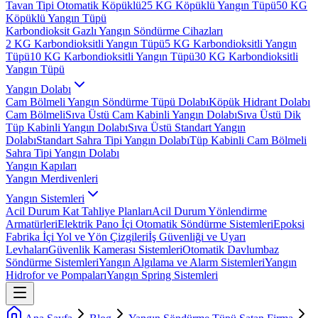
Tavan Tipi Otomatik Köpüklü
25 KG Köpüklü Yangın Tüpü
50 KG
Köpüklü Yangın Tüpü
Karbondioksit Gazlı Yangın Söndürme Cihazları
2 KG Karbondioksitli Yangın Tüpü
5 KG Karbondioksitli Yangın
Tüpü
10 KG Karbondioksitli Yangın Tüpü
30 KG Karbondioksitli
Yangın Tüpü
Yangın Dolabı
Cam Bölmeli Yangın Söndürme Tüpü Dolabı
Köpük Hidrant Dolabı
Cam Bölmeli
Sıva Üstü Cam Kabinli Yangın Dolabı
Sıva Üstü Dik
Tüp Kabinli Yangın Dolabı
Sıva Üstü Standart Yangın
Dolabı
Standart Sahra Tipi Yangın Dolabı
Tüp Kabinli Cam Bölmeli
Sahra Tipi Yangın Dolabı
Yangın Kapıları
Yangın Merdivenleri
Yangın Sistemleri
Acil Durum Kat Tahliye Planları
Acil Durum Yönlendirme
Armatürleri
Elektrik Pano İçi Otomatik Söndürme Sistemleri
Epoksi
Fabrika İçi Yol ve Yön Çizgileri
İş Güvenliği ve Uyarı
Levhaları
Güvenlik Kamerası Sistemleri
Otomatik Davlumbaz
Söndürme Sistemleri
Yangın Algılama ve Alarm Sistemleri
Yangın
Hidrofor ve Pompaları
Yangın Spring Sistemleri