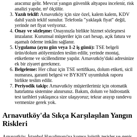
aracımız gelir. Mevcut yangın güvenlik altyapısı incelenir, risk
analizi yapılır, m² ölçülür.
Yazılı teklif:
Arnavutköy için size özel, kalem kalem, KDV
dahil yazılı teklif sunulur. Telefonla "yaklaşık fiyat" değil,
yerinde net fiyat veriyoruz.
Onay ve sözleşme:
Onayınızla birlikte hizmet sözleşmesi
imzalanır. Kurumsal müşteriler için cari hesap, açık fatura ve
aşamalı ödeme imkânı sağlanır.
Uygulama (aynı gün veya 1-2 iş günü):
TSE belgeli
ürün/dolum atölyemizden teslim edilir, yerinde montaj,
etiketleme ve sicillendirme yapılır. Arnavutköy'daki adresinize
ek bir ziyaret gerekmez.
Belgeleme:
Her cihaz için TSE sertifikası, dolum etiketi, sicil
numarası, garanti belgesi ve BYKHY uyumluluk raporu
birlikte teslim edilir.
Periyodik takip:
Arnavutköy müşterilerimiz için otomatik
hatırlatma sistemine alınırsınız. Bakım, dolum ve hidrostatik
test tarihleri yaklaşınca size ulaşıyoruz; tekrar arayıp randevu
vermenize gerek yok.
Arnavutköy'da Sıkça Karşılaşılan Yangın
Riskleri
Arnavutköy, İstanbul Havalimanı'na komşu lojistik tesisler ve geniş