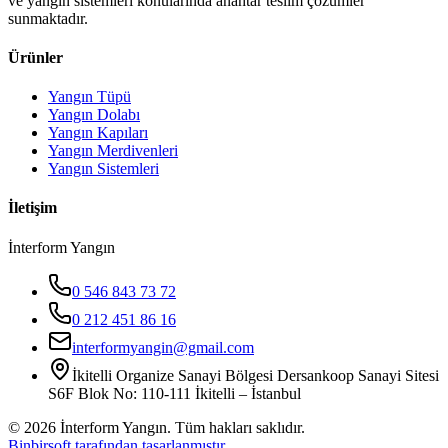
ve yangın sistemleri konularında anahtar teslim çözümler
sunmaktadır.
Ürünler
Yangın Tüpü
Yangın Dolabı
Yangın Kapıları
Yangın Merdivenleri
Yangın Sistemleri
İletişim
İnterform Yangın
0 546 843 73 72
0 212 451 86 16
interformyangin@gmail.com
İkitelli Organize Sanayi Bölgesi Dersankoop Sanayi Sitesi
S6F Blok No: 110-111 İkitelli – İstanbul
©
2026
İnterform Yangın. Tüm hakları saklıdır.
Binbirsoft tarafından tasarlanmıştır.