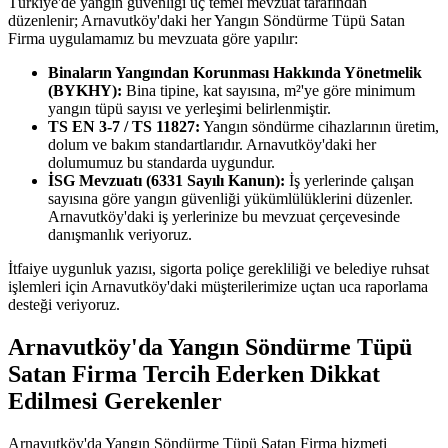
Türkiye'de yangın güvenliği üç temel mevzuat tarafından
düzenlenir; Arnavutköy'daki her Yangın Söndürme Tüpü Satan
Firma uygulamamız bu mevzuata göre yapılır:
Binaların Yangından Korunması Hakkında Yönetmelik
(BYKHY):
Bina tipine, kat sayısına, m²'ye göre minimum
yangın tüpü sayısı ve yerleşimi belirlenmiştir.
TS EN 3-7 / TS 11827:
Yangın söndürme cihazlarının üretim,
dolum ve bakım standartlarıdır. Arnavutköy'daki her
dolumumuz bu standarda uygundur.
İSG Mevzuatı (6331 Sayılı Kanun):
İş yerlerinde çalışan
sayısına göre yangın güvenliği yükümlülüklerini düzenler.
Arnavutköy'daki iş yerlerinize bu mevzuat çerçevesinde
danışmanlık veriyoruz.
İtfaiye uygunluk yazısı, sigorta poliçe gerekliliği ve belediye ruhsat
işlemleri için Arnavutköy'daki müşterilerimize uçtan uca raporlama
desteği veriyoruz.
Arnavutköy'da Yangın Söndürme Tüpü
Satan Firma Tercih Ederken Dikkat
Edilmesi Gerekenler
Arnavutköy'da Yangın Söndürme Tüpü Satan Firma hizmeti