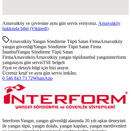
Arnavutköy
ve çevresine aynı gün servis veriyoruz.
Arnavutköy
hakkında bilgi (Vikipedi)
Arnavutköy Yangın Söndürme Tüpü Satan Firma
Arnavutköy
yangın güvenliği
Yangın Söndürme Tüpü Satan Firma
İstanbul
Yangın Söndürme Tüpü Satan
Firma
Arnavutköy
Arnavutköy yangın tüpü
İstanbul yangın
interform
yangın
aynı gün servis
TSE belgeli
Fiyat ve detaylı bilgi için bizi arayın
Ücretsiz keşif ve aynı gün servis imkânı.
0 546 843 73 72
WhatsApp
İnterform Yangın, yangın güvenliği alanında 20 yılı aşkın deneyimi
ile yangın tüpü, yangın dolabı, yangın kapıları, yangın merdivenleri