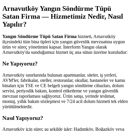
Arnavutköy Yangın Söndürme Tüpü
Satan Firma — Hizmetimiz Nedir, Nasıl
Yapılır?
Yangın Söndürme Tüpü Satan Firma
hizmeti, Arnavutköy
ilçesindeki tüm bina tipleri için yangın güvenlik mevzuatına uygun
ürün ve süreç yönetimini kapsar. İnterform Yangın olarak
Arnavutköy'da sunduğumuz hizmet üç ana sütun üzerine kuruludur:
Ne Yapıyoruz?
Arnavutköy sınırlarında bulunan apartmanlar, siteler, iş yerleri,
AVM'ler, fabrikalar, oteller, restoranlar, okullar, hastaneler ve kamu
binaları için TSE ve CE belgeli yangın söndürme cihazları, dolum
servisi, periyodik bakım, kontrol etiketleme ve yangın güvenlik
mevzuat raporlaması sağlıyoruz. Ürün satışı, yerinde teslimat,
montaj, yıllık bakım sözleşmesi ve 7/24 acil dolum hizmeti tek elden
yürütülmektedir.
Nasıl Yapıyoruz?
Arnavutköy için süreç şu şekilde işler: Hadımköy, Boğazköy veya