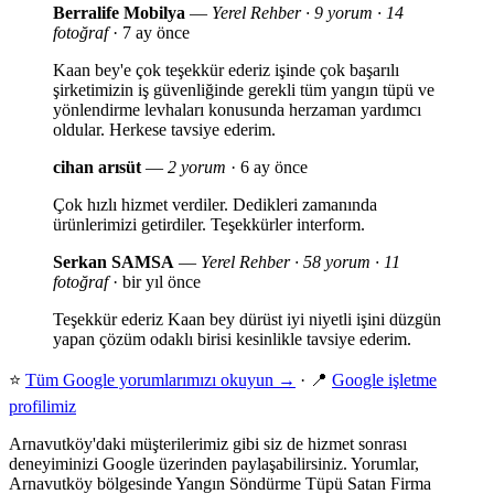
Berralife Mobilya
—
Yerel Rehber · 9 yorum · 14
fotoğraf
· 7 ay önce
Kaan bey'e çok teşekkür ederiz işinde çok başarılı
şirketimizin iş güvenliğinde gerekli tüm yangın tüpü ve
yönlendirme levhaları konusunda herzaman yardımcı
oldular. Herkese tavsiye ederim.
cihan arısüt
—
2 yorum
· 6 ay önce
Çok hızlı hizmet verdiler. Dedikleri zamanında
ürünlerimizi getirdiler. Teşekkürler interform.
Serkan SAMSA
—
Yerel Rehber · 58 yorum · 11
fotoğraf
· bir yıl önce
Teşekkür ederiz Kaan bey dürüst iyi niyetli işini düzgün
yapan çözüm odaklı birisi kesinlikle tavsiye ederim.
⭐
Tüm Google yorumlarımızı okuyun →
· 📍
Google işletme
profilimiz
Arnavutköy'daki müşterilerimiz gibi siz de hizmet sonrası
deneyiminizi Google üzerinden paylaşabilirsiniz. Yorumlar,
Arnavutköy bölgesinde Yangın Söndürme Tüpü Satan Firma