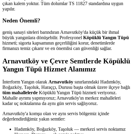
çıkan kalem yoktur. Tüm dolumlar TS 11827 standardına uygun
yapılır.
Neden Önemli?
geniş sanayi siteleri barındıran Arnavutköy'da küçük bir ihmal
büyük yangınlara dönüşebilir. Profesyonel
Köpüklü Yangın Tüpü
hizmeti; sigorta kapsamının geçerliliğini korur, denetimlerde
firmanızı temiz çıkarır ve en önemlisi can güvenliği sağlar.
Arnavutköy ve Çevre Semtlerde Köpüklü
Yangın Tüpü Hizmet Alanımız
İnterform Yangın olarak
Arnavutköy
sınırlarındaki Hadımköy,
Boğazköy, Taşoluk, Haraççı, Durusu başta olmak üzere ilçeye bağlı
tüm mahallelerde
Köpüklü Yangın Tüpü hizmeti veriyoruz.
Mahalle ayrımı yapmıyoruz; Arnavutköy'ın merkez mahalleleri
kadar uç noktalarına da aynı gün servis sağlıyoruz.
Arnavutköy'a komşu olan ve aynı servis bölgemiz içinde
değerlendirdiğimiz yakın semtler:
Hadımköy, Boğazköy, Taşoluk — merkezi servis noktamız