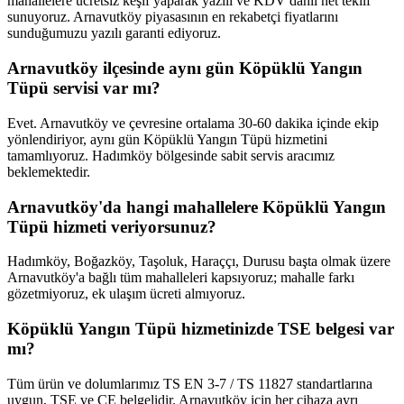
mahallelere ücretsiz keşif yaparak yazılı ve KDV dahil net teklif
sunuyoruz. Arnavutköy piyasasının en rekabetçi fiyatlarını
sunduğumuzu yazılı garanti ediyoruz.
Arnavutköy ilçesinde aynı gün Köpüklü Yangın
Tüpü servisi var mı?
Evet. Arnavutköy ve çevresine ortalama 30-60 dakika içinde ekip
yönlendiriyor, aynı gün Köpüklü Yangın Tüpü hizmetini
tamamlıyoruz. Hadımköy bölgesinde sabit servis aracımız
beklemektedir.
Arnavutköy'da hangi mahallelere Köpüklü Yangın
Tüpü hizmeti veriyorsunuz?
Hadımköy, Boğazköy, Taşoluk, Haraççı, Durusu başta olmak üzere
Arnavutköy'a bağlı tüm mahalleleri kapsıyoruz; mahalle farkı
gözetmiyoruz, ek ulaşım ücreti almıyoruz.
Köpüklü Yangın Tüpü hizmetinizde TSE belgesi var
mı?
Tüm ürün ve dolumlarımız TS EN 3-7 / TS 11827 standartlarına
uygun, TSE ve CE belgelidir. Arnavutköy için her cihaza ayrı