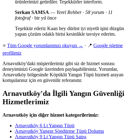
ürünlerimizi getirdiler. Teşekkürler interform.
Serkan SAMSA
—
Yerel Rehber · 58 yorum · 11
fotoğraf
· bir yıl önce
Teşekkür ederiz Kaan bey dürüst iyi niyetli işini düzgün
yapan çözüm odaklı birisi kesinlikle tavsiye ederim.
⭐
Tüm Google yorumlarımızı okuyun →
· 📍
Google işletme
profilimiz
Arnavutköy'daki müşterilerimiz gibi siz de hizmet sonrası
deneyiminizi Google üzerinden paylaşabilirsiniz. Yorumlar,
Arnavutköy bölgesinde Köpüklü Yangın Tüpü hizmeti arayan
komşularınız için en güvenilir referanstır.
Arnavutköy'da İlgili Yangın Güvenliği
Hizmetlerimiz
Arnavutköy için diğer hizmet kategorilerimiz:
Arnavutköy 6 Lt Yangın Tüpü
Arnavutköy Yangın Söndürme Tüpü Dolumu
Arnavutköy 9 Lt Yangın Tüpü Satışı