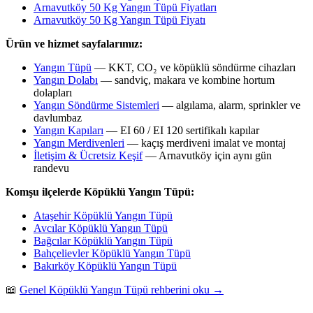
Arnavutköy 50 Kg Yangın Tüpü Fiyatları
Arnavutköy 50 Kg Yangın Tüpü Fiyatı
Ürün ve hizmet sayfalarımız:
Yangın Tüpü
— KKT, CO₂ ve köpüklü söndürme cihazları
Yangın Dolabı
— sandviç, makara ve kombine hortum
dolapları
Yangın Söndürme Sistemleri
— algılama, alarm, sprinkler ve
davlumbaz
Yangın Kapıları
— EI 60 / EI 120 sertifikalı kapılar
Yangın Merdivenleri
— kaçış merdiveni imalat ve montaj
İletişim & Ücretsiz Keşif
— Arnavutköy için aynı gün
randevu
Komşu ilçelerde Köpüklü Yangın Tüpü:
Ataşehir Köpüklü Yangın Tüpü
Avcılar Köpüklü Yangın Tüpü
Bağcılar Köpüklü Yangın Tüpü
Bahçelievler Köpüklü Yangın Tüpü
Bakırköy Köpüklü Yangın Tüpü
📖
Genel Köpüklü Yangın Tüpü rehberini oku →