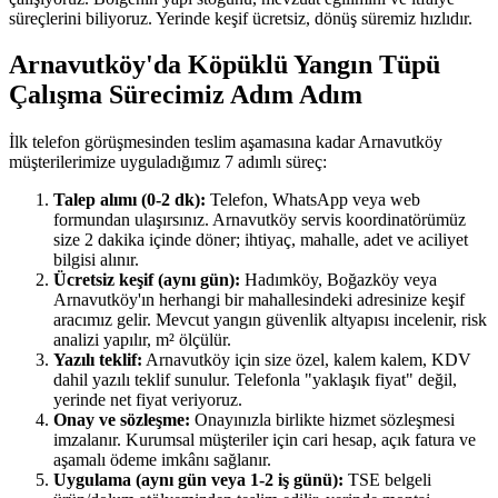
süreçlerini biliyoruz. Yerinde keşif ücretsiz, dönüş süremiz hızlıdır.
Arnavutköy'da Köpüklü Yangın Tüpü
Çalışma Sürecimiz Adım Adım
İlk telefon görüşmesinden teslim aşamasına kadar Arnavutköy
müşterilerimize uyguladığımız 7 adımlı süreç:
Talep alımı (0-2 dk):
Telefon, WhatsApp veya web
formundan ulaşırsınız. Arnavutköy servis koordinatörümüz
size 2 dakika içinde döner; ihtiyaç, mahalle, adet ve aciliyet
bilgisi alınır.
Ücretsiz keşif (aynı gün):
Hadımköy, Boğazköy veya
Arnavutköy'ın herhangi bir mahallesindeki adresinize keşif
aracımız gelir. Mevcut yangın güvenlik altyapısı incelenir, risk
analizi yapılır, m² ölçülür.
Yazılı teklif:
Arnavutköy için size özel, kalem kalem, KDV
dahil yazılı teklif sunulur. Telefonla "yaklaşık fiyat" değil,
yerinde net fiyat veriyoruz.
Onay ve sözleşme:
Onayınızla birlikte hizmet sözleşmesi
imzalanır. Kurumsal müşteriler için cari hesap, açık fatura ve
aşamalı ödeme imkânı sağlanır.
Uygulama (aynı gün veya 1-2 iş günü):
TSE belgeli