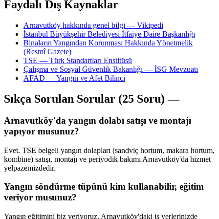
Faydalı Dış Kaynaklar
Arnavutköy hakkında genel bilgi — Vikipedi
İstanbul Büyükşehir Belediyesi İtfaiye Daire Başkanlığı
Binaların Yangından Korunması Hakkında Yönetmelik
(Resmî Gazete)
TSE — Türk Standartları Enstitüsü
Çalışma ve Sosyal Güvenlik Bakanlığı — İSG Mevzuatı
AFAD — Yangın ve Afet Bilinci
Sıkça Sorulan Sorular (25 Soru) —
Arnavutköy'da yangın dolabı satışı ve montajı
yapıyor musunuz?
Evet. TSE belgeli yangın dolapları (sandviç hortum, makara hortum,
kombine) satışı, montajı ve periyodik bakımı Arnavutköy'da hizmet
yelpazemizdedir.
Yangın söndürme tüpünü kim kullanabilir, eğitim
veriyor musunuz?
Yangın eğitimini biz veriyoruz. Arnavutköy'daki iş yerlerinizde