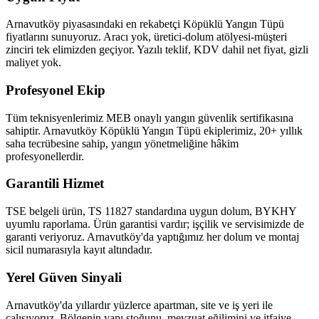
Arnavutköy piyasasındaki en rekabetçi Köpüklü Yangın Tüpü
fiyatlarını sunuyoruz. Aracı yok, üretici-dolum atölyesi-müşteri
zinciri tek elimizden geçiyor. Yazılı teklif, KDV dahil net fiyat, gizli
maliyet yok.
Profesyonel Ekip
Tüm teknisyenlerimiz MEB onaylı yangın güvenlik sertifikasına
sahiptir. Arnavutköy Köpüklü Yangın Tüpü ekiplerimiz, 20+ yıllık
saha tecrübesine sahip, yangın yönetmeliğine hâkim
profesyonellerdir.
Garantili Hizmet
TSE belgeli ürün, TS 11827 standardına uygun dolum, BYKHY
uyumlu raporlama. Ürün garantisi vardır; işçilik ve servisimizde de
garanti veriyoruz. Arnavutköy'da yaptığımız her dolum ve montaj
sicil numarasıyla kayıt altındadır.
Yerel Güven Sinyali
Arnavutköy'da yıllardır yüzlerce apartman, site ve iş yeri ile
çalışıyoruz. Bölgenin yapı stoğunu, mevzuat eğilimini ve itfaiye