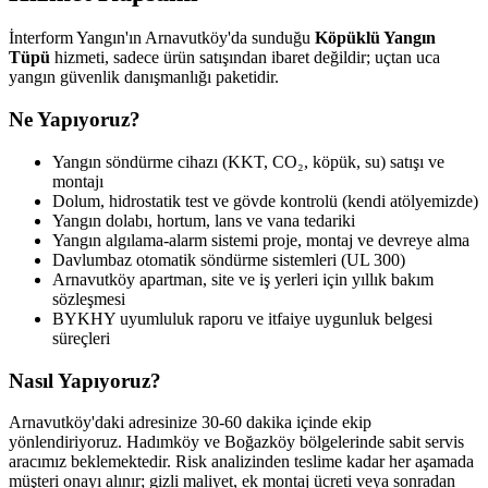
İnterform Yangın'ın Arnavutköy'da sunduğu
Köpüklü Yangın
Tüpü
hizmeti, sadece ürün satışından ibaret değildir; uçtan uca
yangın güvenlik danışmanlığı paketidir.
Ne Yapıyoruz?
Yangın söndürme cihazı (KKT, CO₂, köpük, su) satışı ve
montajı
Dolum, hidrostatik test ve gövde kontrolü (kendi atölyemizde)
Yangın dolabı, hortum, lans ve vana tedariki
Yangın algılama-alarm sistemi proje, montaj ve devreye alma
Davlumbaz otomatik söndürme sistemleri (UL 300)
Arnavutköy apartman, site ve iş yerleri için yıllık bakım
sözleşmesi
BYKHY uyumluluk raporu ve itfaiye uygunluk belgesi
süreçleri
Nasıl Yapıyoruz?
Arnavutköy'daki adresinize 30-60 dakika içinde ekip
yönlendiriyoruz. Hadımköy ve Boğazköy bölgelerinde sabit servis
aracımız beklemektedir. Risk analizinden teslime kadar her aşamada
müşteri onayı alınır; gizli maliyet, ek montaj ücreti veya sonradan