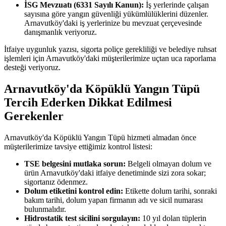
İSG Mevzuatı (6331 Sayılı Kanun):
İş yerlerinde çalışan
sayısına göre yangın güvenliği yükümlülüklerini düzenler.
Arnavutköy'daki iş yerlerinize bu mevzuat çerçevesinde
danışmanlık veriyoruz.
İtfaiye uygunluk yazısı, sigorta poliçe gerekliliği ve belediye ruhsat
işlemleri için Arnavutköy'daki müşterilerimize uçtan uca raporlama
desteği veriyoruz.
Arnavutköy'da Köpüklü Yangın Tüpü
Tercih Ederken Dikkat Edilmesi
Gerekenler
Arnavutköy'da Köpüklü Yangın Tüpü hizmeti almadan önce
müşterilerimize tavsiye ettiğimiz kontrol listesi:
TSE belgesini mutlaka sorun:
Belgeli olmayan dolum ve
ürün Arnavutköy'daki itfaiye denetiminde sizi zora sokar;
sigortanız ödenmez.
Dolum etiketini kontrol edin:
Etikette dolum tarihi, sonraki
bakım tarihi, dolum yapan firmanın adı ve sicil numarası
bulunmalıdır.
Hidrostatik test sicilini sorgulayın:
10 yıl dolan tüplerin