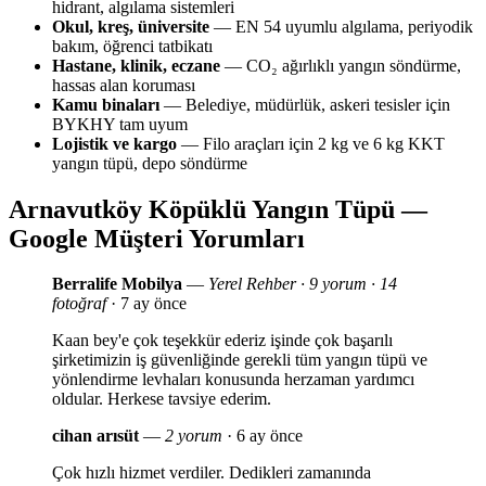
hidrant, algılama sistemleri
Okul, kreş, üniversite
— EN 54 uyumlu algılama, periyodik
bakım, öğrenci tatbikatı
Hastane, klinik, eczane
— CO₂ ağırlıklı yangın söndürme,
hassas alan koruması
Kamu binaları
— Belediye, müdürlük, askeri tesisler için
BYKHY tam uyum
Lojistik ve kargo
— Filo araçları için 2 kg ve 6 kg KKT
yangın tüpü, depo söndürme
Arnavutköy Köpüklü Yangın Tüpü —
Google Müşteri Yorumları
Berralife Mobilya
—
Yerel Rehber · 9 yorum · 14
fotoğraf
· 7 ay önce
Kaan bey'e çok teşekkür ederiz işinde çok başarılı
şirketimizin iş güvenliğinde gerekli tüm yangın tüpü ve
yönlendirme levhaları konusunda herzaman yardımcı
oldular. Herkese tavsiye ederim.
cihan arısüt
—
2 yorum
· 6 ay önce
Çok hızlı hizmet verdiler. Dedikleri zamanında