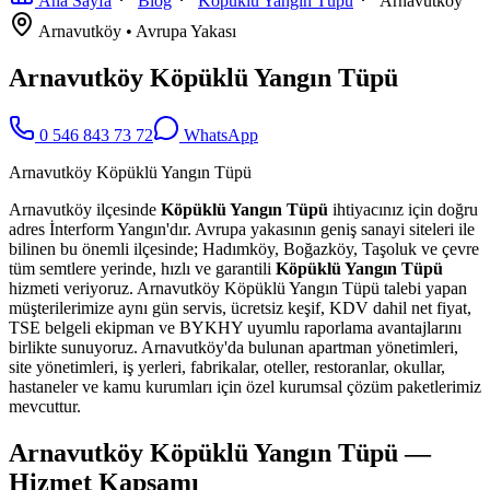
Ana Sayfa
Blog
Köpüklü Yangın Tüpü
Arnavutköy
Arnavutköy
•
Avrupa
Yakası
Arnavutköy Köpüklü Yangın Tüpü
0 546 843 73 72
WhatsApp
Arnavutköy Köpüklü Yangın Tüpü
Arnavutköy ilçesinde
Köpüklü Yangın Tüpü
ihtiyacınız için doğru
adres İnterform Yangın'dır. Avrupa yakasının geniş sanayi siteleri ile
bilinen bu önemli ilçesinde; Hadımköy, Boğazköy, Taşoluk ve çevre
tüm semtlere yerinde, hızlı ve garantili
Köpüklü Yangın Tüpü
hizmeti veriyoruz. Arnavutköy Köpüklü Yangın Tüpü talebi yapan
müşterilerimize aynı gün servis, ücretsiz keşif, KDV dahil net fiyat,
TSE belgeli ekipman ve BYKHY uyumlu raporlama avantajlarını
birlikte sunuyoruz. Arnavutköy'da bulunan apartman yönetimleri,
site yönetimleri, iş yerleri, fabrikalar, oteller, restoranlar, okullar,
hastaneler ve kamu kurumları için özel kurumsal çözüm paketlerimiz
mevcuttur.
Arnavutköy Köpüklü Yangın Tüpü —
Hizmet Kapsamı