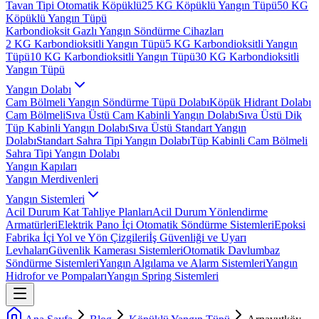
Tavan Tipi Otomatik Köpüklü
25 KG Köpüklü Yangın Tüpü
50 KG
Köpüklü Yangın Tüpü
Karbondioksit Gazlı Yangın Söndürme Cihazları
2 KG Karbondioksitli Yangın Tüpü
5 KG Karbondioksitli Yangın
Tüpü
10 KG Karbondioksitli Yangın Tüpü
30 KG Karbondioksitli
Yangın Tüpü
Yangın Dolabı
Cam Bölmeli Yangın Söndürme Tüpü Dolabı
Köpük Hidrant Dolabı
Cam Bölmeli
Sıva Üstü Cam Kabinli Yangın Dolabı
Sıva Üstü Dik
Tüp Kabinli Yangın Dolabı
Sıva Üstü Standart Yangın
Dolabı
Standart Sahra Tipi Yangın Dolabı
Tüp Kabinli Cam Bölmeli
Sahra Tipi Yangın Dolabı
Yangın Kapıları
Yangın Merdivenleri
Yangın Sistemleri
Acil Durum Kat Tahliye Planları
Acil Durum Yönlendirme
Armatürleri
Elektrik Pano İçi Otomatik Söndürme Sistemleri
Epoksi
Fabrika İçi Yol ve Yön Çizgileri
İş Güvenliği ve Uyarı
Levhaları
Güvenlik Kamerası Sistemleri
Otomatik Davlumbaz
Söndürme Sistemleri
Yangın Algılama ve Alarm Sistemleri
Yangın
Hidrofor ve Pompaları
Yangın Spring Sistemleri