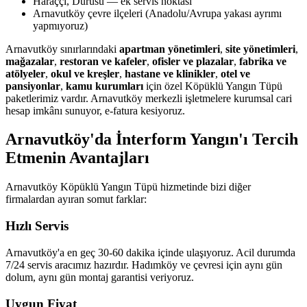
Haraççı, Durusu — ek servis noktası
Arnavutköy çevre ilçeleri (Anadolu/Avrupa yakası ayrımı
yapmıyoruz)
Arnavutköy sınırlarındaki
apartman yönetimleri
,
site yönetimleri
,
mağazalar
,
restoran ve kafeler
,
ofisler ve plazalar
,
fabrika ve
atölyeler
,
okul ve kreşler
,
hastane ve klinikler
,
otel ve
pansiyonlar
,
kamu kurumları
için özel Köpüklü Yangın Tüpü
paketlerimiz vardır. Arnavutköy merkezli işletmelere kurumsal cari
hesap imkânı sunuyor, e-fatura kesiyoruz.
Arnavutköy'da İnterform Yangın'ı Tercih
Etmenin Avantajları
Arnavutköy Köpüklü Yangın Tüpü hizmetinde bizi diğer
firmalardan ayıran somut farklar:
Hızlı Servis
Arnavutköy'a en geç 30-60 dakika içinde ulaşıyoruz. Acil durumda
7/24 servis aracımız hazırdır. Hadımköy ve çevresi için aynı gün
dolum, aynı gün montaj garantisi veriyoruz.
Uygun Fiyat