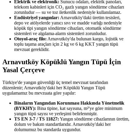
Elektrik ve elektronik:
Sunucu odaları, elektrik panoları,
telekom kabinleri için CO₂ gazlı yangın söndürme cihazları
zorunludur — su ve toz iletkenlik nedeniyle kullanılamaz.
Endüstriyel yangınlar:
Arnavutköy'daki üretim tesisleri,
depo ve atölyelerde yanıcı sıvı ve madde varlığı nedeniyle
köpük tipi yangın söndürme cihazları, otomatik söndürme
sistemleri ve algılama-alarm sistemleri zorunludur.
Otoyol-araç filo:
Arnavutköy'da bulunan kargo, lojistik ve
toplu taşıma araçları için 2 kg ve 6 kg KKT yangın tüpü
mevzuat gereklidir.
Arnavutköy Köpüklü Yangın Tüpü İçin
Yasal Çerçeve
Türkiye'de yangın güvenliği üç temel mevzuat tarafından
düzenlenir; Arnavutköy'daki her Köpüklü Yangın Tüpü
uygulamamız bu mevzuata göre yapılır:
Binaların Yangından Korunması Hakkında Yönetmelik
(BYKHY):
Bina tipine, kat sayısına, m²'ye göre minimum
yangın tüpü sayısı ve yerleşimi belirlenmiştir.
TS EN 3-7 / TS 11827:
Yangın söndürme cihazlarının üretim,
dolum ve bakım standartlarıdır. Arnavutköy'daki her
dolumumuz bu standarda uygundur.