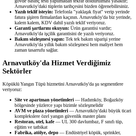
gövde basınç testi yapılmadan tekrar doldurulması yasaktır;
Arnavutköy'daki tüplerin tarihçesini bizden öğrenebilirsiniz.
Yazılı teklif isteyin:
Telefonla "yaklaşık fiyat" verip yerinde
fatura şişiren firmalardan kaçının. Arnavutköy'da biz yerinde,
kalem kalem, KDV dahil yazılı teklif veriyoruz.
Garanti şartlarını okuyun:
Ürün garantisi vardır;
Arnavutköy'da işçilik garantisini de yazılı veriyoruz.
Bakım sözleşmesi yapın:
Tek tek bakım siparişi yerine
Arnavutköy'da yıllık bakım sözleşmesi hem maliyet hem
zaman tasarrufu sağlar.
Arnavutköy'da Hizmet Verdiğimiz
Sektörler
Köpüklü Yangın Tüpü hizmetini Arnavutköy'da şu segmentlere
veriyoruz:
Site ve apartman yönetimleri
— Hadımköy, Boğazköy
bölgesinde yüzlerce yapı bizimle sözleşmelidir
AVM ve plaza yönetimleri
— Arnavutköy'daki büyük ticari
komplekslere özel yangın güvenlik master planı
Restoran, otel, kafe
— UL 300 davlumbaz, F sınıfı tüp,
eğitim ve tatbikat
Fabrika, atölye, depo
— Endüstriyel köpük, sprinkler,