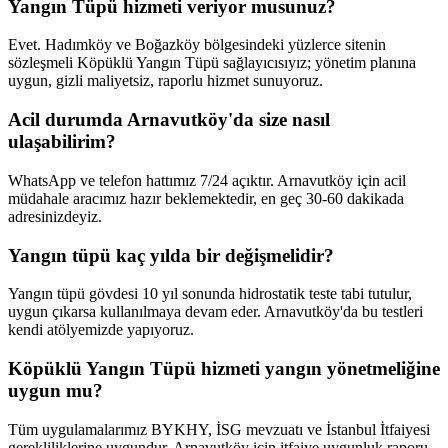
Yangın Tüpü hizmeti veriyor musunuz?
Evet. Hadımköy ve Boğazköy bölgesindeki yüzlerce sitenin
sözleşmeli Köpüklü Yangın Tüpü sağlayıcısıyız; yönetim planına
uygun, gizli maliyetsiz, raporlu hizmet sunuyoruz.
Acil durumda Arnavutköy'da size nasıl
ulaşabilirim?
WhatsApp ve telefon hattımız 7/24 açıktır. Arnavutköy için acil
müdahale aracımız hazır beklemektedir, en geç 30-60 dakikada
adresinizdeyiz.
Yangın tüpü kaç yılda bir değişmelidir?
Yangın tüpü gövdesi 10 yıl sonunda hidrostatik teste tabi tutulur,
uygun çıkarsa kullanılmaya devam eder. Arnavutköy'da bu testleri
kendi atölyemizde yapıyoruz.
Köpüklü Yangın Tüpü hizmeti yangın yönetmeliğine
uygun mu?
Tüm uygulamalarımız BYKHY, İSG mevzuatı ve İstanbul İtfaiyesi
gerekliliklerine uygundur. Arnavutköy için itfaiye uygunluk raporu