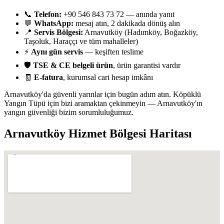
📞
Telefon:
+90 546 843 73 72 — anında yanıt
💬
WhatsApp:
mesaj atın, 2 dakikada dönüş alın
📍
Servis Bölgesi:
Arnavutköy (Hadımköy, Boğazköy,
Taşoluk, Haraççı ve tüm mahalleler)
⚡
Aynı gün servis
— keşiften teslime
🛡️
TSE & CE belgeli ürün
, ürün garantisi vardır
🧾
E-fatura
, kurumsal cari hesap imkânı
Arnavutköy'da güvenli yarınlar için bugün adım atın. Köpüklü
Yangın Tüpü için bizi aramaktan çekinmeyin — Arnavutköy'ın
yangın güvenliği bizim sorumluluğumuz.
Arnavutköy
Hizmet Bölgesi Haritası