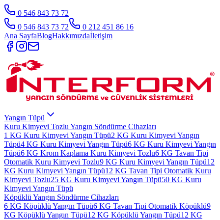
0 546 843 73 72
0 546 843 73 72
0 212 451 86 16
Ana Sayfa
Blog
Hakkımızda
İletişim
Yangın Tüpü
Kuru Kimyevi Tozlu Yangın Söndürme Cihazları
1 KG Kuru Kimyevi Yangın Tüpü
2 KG Kuru Kimyevi Yangın
Tüpü
4 KG Kuru Kimyevi Yangın Tüpü
6 KG Kuru Kimyevi Yangın
Tüpü
6 KG Krom Kaplama Kuru Kimyevi Tozlu
6 KG Tavan Tipi
Otomatik Kuru Kimyevi Tozlu
9 KG Kuru Kimyevi Yangın Tüpü
12
KG Kuru Kimyevi Yangın Tüpü
12 KG Tavan Tipi Otomatik Kuru
Kimyevi Tozlu
25 KG Kuru Kimyevi Yangın Tüpü
50 KG Kuru
Kimyevi Yangın Tüpü
Köpüklü Yangın Söndürme Cihazları
6 KG Köpüklü Yangın Tüpü
6 KG Tavan Tipi Otomatik Köpüklü
9
KG Köpüklü Yangın Tüpü
12 KG Köpüklü Yangın Tüpü
12 KG