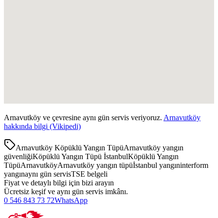
Arnavutköy
ve çevresine aynı gün servis veriyoruz.
Arnavutköy
hakkında bilgi (Vikipedi)
Arnavutköy Köpüklü Yangın Tüpü
Arnavutköy yangın
güvenliği
Köpüklü Yangın Tüpü İstanbul
Köpüklü Yangın
Tüpü
Arnavutköy
Arnavutköy yangın tüpü
İstanbul yangın
interform
yangın
aynı gün servis
TSE belgeli
Fiyat ve detaylı bilgi için bizi arayın
Ücretsiz keşif ve aynı gün servis imkânı.
0 546 843 73 72
WhatsApp