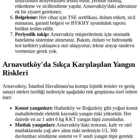
ürün/dolum atölyemizden teslim edilir, yerinde montaj,
etiketleme ve sicillendirme yapılır. Arnavutköy'daki adresinize
ek bir ziyaret gerekmez.
Belgeleme:
Her cihaz için TSE sertifikası, dolum etiketi, sicil
numarası, garanti belgesi ve BYKHY uyumluluk raporu
birlikte teslim edilir.
Periyodik takip:
Arnavutköy müşterilerimiz için otomatik
hatırlatma sistemine alınırsınız. Bakım, dolum ve hidrostatik
test tarihleri yaklaşınca size ulaşıyoruz; tekrar arayıp randevu
vermenize gerek yok.
Arnavutköy'da Sıkça Karşılaşılan Yangın
Riskleri
Arnavutköy, İstanbul Havalimanı'na komşu lojistik tesisler ve geniş
sanayi siteleri özelliği nedeniyle aşağıdaki risk gruplarına özel önlem
ister:
Konut yangınları:
Hadımköy ve Boğazköy gibi yoğun konut
mahallelerinde elektrik kaynaklı yangın riski yüksektir. Her
dairede en az 1 adet 6 kg KKT yangın tüpü zorunludur.
Mutfak yangınları:
Arnavutköy'daki restoran, kafe ve otel
mutfaklarında yağ alev alma riski nedeniyle UL 300
davlumbaz söndürme sistemi ve F sınıfı yangın tüpü gerekir.