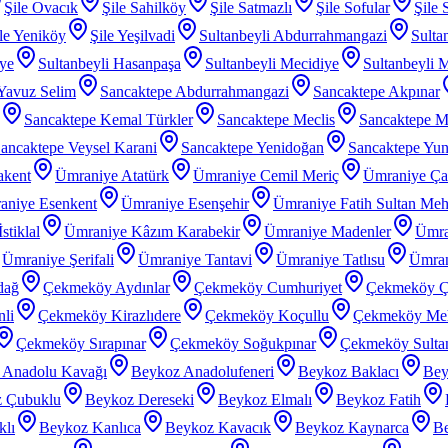
Şile Ovacık
Şile Sahilköy
Şile Satmazlı
Şile Sofular
Şile 
le Yeniköy
Şile Yeşilvadi
Sultanbeyli Abdurrahmangazi
Sulta
iye
Sultanbeyli Hasanpaşa
Sultanbeyli Mecidiye
Sultanbeyli 
 Yavuz Selim
Sancaktepe Abdurrahmangazi
Sancaktepe Akpınar
Sancaktepe Kemal Türkler
Sancaktepe Meclis
Sancaktepe M
ancaktepe Veysel Karani
Sancaktepe Yenidoğan
Sancaktepe Yu
akent
Ümraniye Atatürk
Ümraniye Cemil Meriç
Ümraniye Ç
aniye Esenkent
Ümraniye Esenşehir
Ümraniye Fatih Sultan Me
stiklal
Ümraniye Kâzım Karabekir
Ümraniye Madenler
Ümra
Ümraniye Şerifali
Ümraniye Tantavi
Ümraniye Tatlısu
Ümran
dağ
Çekmeköy Aydınlar
Çekmeköy Cumhuriyet
Çekmeköy Ç
li
Çekmeköy Kirazlıdere
Çekmeköy Koçullu
Çekmeköy Meh
Çekmeköy Sırapınar
Çekmeköy Soğukpınar
Çekmeköy Sultanç
 Anadolu Kavağı
Beykoz Anadolufeneri
Beykoz Baklacı
Bey
 Çubuklu
Beykoz Dereseki
Beykoz Elmalı
Beykoz Fatih
klı
Beykoz Kanlıca
Beykoz Kavacık
Beykoz Kaynarca
Be