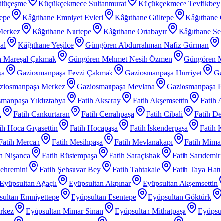
tlüçeşme
Küçükçekmece Sultanmurat
Küçükçekmece Tevfikbey
tepe
Kâğıthane Emniyet Evleri
Kâğıthane Gültepe
Kâğıthane 
Merkez
Kâğıthane Nurtepe
Kâğıthane Ortabayır
Kâğıthane Se
al
Kâğıthane Yeşilce
Güngören Abdurrahman Nafiz Gürman
 Mareşal Çakmak
Güngören Mehmet Nesih Özmen
Güngören 
şa
Gaziosmanpaşa Fevzi Çakmak
Gaziosmanpaşa Hürriyet
Ga
ziosmanpaşa Merkez
Gaziosmanpaşa Mevlana
Gaziosmanpaşa P
manpaşa Yıldıztabya
Fatih Aksaray
Fatih Akşemsettin
Fatih 
k
Fatih Cankurtaran
Fatih Cerrahpaşa
Fatih Cibali
Fatih De
ih Hoca Gıyasettin
Fatih Hocapaşa
Fatih İskenderpaşa
Fatih 
Fatih Mercan
Fatih Mesihpaşa
Fatih Mevlanakapı
Fatih Mimar
ih Nişanca
Fatih Rüstempaşa
Fatih Saraçishak
Fatih Sarıdemir
Şehremini
Fatih Şehsuvar Bey
Fatih Tahtakale
Fatih Taya Hat
Eyüpsultan Ağaçlı
Eyüpsultan Akpınar
Eyüpsultan Akşemsettin
sultan Emniyettepe
Eyüpsultan Esentepe
Eyüpsultan Göktürk
rkez
Eyüpsultan Mimar Sinan
Eyüpsultan Mithatpaşa
Eyüpsu