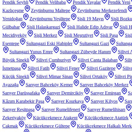
Pendik Şeyhli
Pendik Velibaba
Pendik Yayalar
Pendik Yeni
Kazlıçeşme
Zeytinburnu Maltepe
Zeytinburnu Merkezefendi
Yenidoğan
Zeytinburnu Yeşiltepe
Şişli 19 Mayıs
Şişli Bozku
Gülbahar
Şişli Halaskargazi
Şişli Halide Edip Adıvar
Şişli H
Mecidiyeköy
Şişli Merkez
Şişli Meşrutiyet
Şişli Paşa
Şiş
Esentepe
Sultangazi Eski Habipler
Sultangazi Gazi
Sultanga
Sultangazi Yunus Emre
Sultangazi Zübeyde Hanım
Silivri
Büyük Sinekli
Silivri Cumhuriyet
Silivri Çanta Balaban
Sil
İsmetpaşa
Silivri Fatih
Silivri Fener
Silivri Gazitepe
Sili
Küçük Sinekli
Silivri Mimar Sinan
Silivri Ortaköy
Silivri P
Ayazağa
Sarıyer Bahçeköy Kemer
Sarıyer Bahçeköy Merkez
Sarıyer Darüşşafaka
Sarıyer Demirciköy
Sarıyer Emirgan
Sa
Kâzım Karabekir Paşa
Sarıyer Kısırkaya
Sarıyer Kilyos
Sar
Sarıyer Reşitpaşa
Sarıyer Rumelifeneri
Sarıyer Rumelihisarı
Zekeriyaköy
Küçükçekmece Atakent
Küçükçekmece Atatürk
Çakmak
Küçükçekmece Gültepe
Küçükçekmece Halkalı Merk