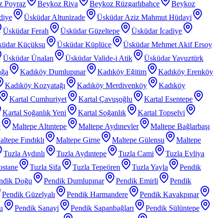
z Poyraz
Beykoz Riva
Beykoz Rüzgarlıbahçe
Beykoz
diye
Üsküdar Altunizade
Üsküdar Aziz Mahmut Hüdayi
Üsküdar Ferah
Üsküdar Güzeltepe
Üsküdar İcadiye
küdar Küçüksu
Üsküdar Küplüce
Üsküdar Mehmet Akif Ersoy
Üsküdar Ünalan
Üsküdar Valide-i Atik
Üsküdar Yavuztürk
ağa
Kadıköy Dumlupınar
Kadıköy Eğitim
Kadıköy Erenköy
Kadıköy Kozyatağı
Kadıköy Merdivenköy
Kadıköy
Kartal Cumhuriyet
Kartal Çavuşoğlu
Kartal Esentepe
Kartal Soğanlık Yeni
Kartal Soğanlık
Kartal Topselvi
e
Maltepe Altıntepe
Maltepe Aydınevler
Maltepe Bağlarbaşı
ltepe Fındıklı
Maltepe Girne
Maltepe Gülensu
Maltepe
Tuzla Aydınlı
Tuzla Aydıntepe
Tuzla Cami
Tuzla Evliya
ostane
Tuzla Şifa
Tuzla Tepeören
Tuzla Yayla
Pendik
ndik Doğu
Pendik Dumlupınar
Pendik Emirli
Pendik
Pendik Güzelyalı
Pendik Harmandere
Pendik Kavakpınar
u
Pendik Sanayi
Pendik Sapanbağları
Pendik Sülüntepe