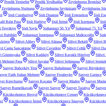
Pendik Yenişehir
Pendik Yeşilbağlar
Zeytinburnu Beştelsiz
Zeytinburnu Nuripaşa
Zeytinburnu Seyitnizam
Zeytinburnu Sü
rt
Şişli Cumhuriyet
Şişli Duatepe
Şişli Ergenekon
Şişli Es
alil Rıfat Paşa
Şişli Harbiye
Şişli İnönü
Şişli İzzetpaşa
Şiş
li Teşvikiye
Şişli Yayla
Sultangazi 50. Yıl
Sultangazi 75. Yıl
zi Habibler
Sultangazi İsmetpaşa
Sultangazi Malkoçoğlu
Sult
 Akören
Silivri Alibey
Silivri Alipaşa
Silivri Bekirli
Silivri 
ivri Çanta Sancaktepe
Silivri Çayırdere
Silivri Çeltik
Silivri D
vri Gümüşyaka
Silivri Kadıköy
Silivri Kavaklı Hürriyet
Silivri
iri Mehmet Paşa
Silivri Sayalar
Silivri Selimpaşa
Silivri Semiz
Sarıyer Bahçeköy Yeni
Sarıyer Baltalimanı
Sarıyer Büyükdere
rıyer Fatih Sultan Mehmet
Sarıyer Ferahevler
Sarıyer Garipçe
ıyer Kireçburnu
Sarıyer Kocataş
Sarıyer Maden
Sarıyer Masl
Sarıyer Rumelikavağı
Sarıyer Sarıyer
Sarıyer Tarabya
Sarıye
Küçükçekmece Beşyol
Küçükçekmece Cennet
Küçükçekmece
ez
Küçükçekmece İnönü
Küçükçekmece İstasyon
Küçükçek