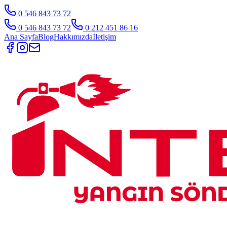
0 546 843 73 72
0 546 843 73 72
0 212 451 86 16
Ana Sayfa
Blog
Hakkımızda
İletişim