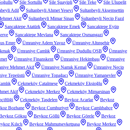
Soğullu
Şile Sortullu
Şile Şuayipli
Şile Teke
Şile Ulupelit
nbeyli Adil
Sultanbeyli Ahmet Yesevi
Sultanbeyli Akşemsettin
Mehmet Akif
Sultanbeyli Mimar Sinan
Sultanbeyli Necip Fazıl
Sancaktepe Atatürk
Sancaktepe Emek
Sancaktepe Eyüp
erve
Sancaktepe Mevlana
Sancaktepe Osmangazi
nus Emre
Ümraniye Adem Yavuz
Ümraniye Altınşehir
akmak
Ümraniye Çamlık
Ümraniye Dudullu OSB
Ümraniye
hmet
Ümraniye Finanskent
Ümraniye Hekimbaşı
Ümraniye
niye Mehmet Akif
Ümraniye Namık Kemal
Ümraniye Necip
iye Tepeüstü
Ümraniye Topağacı
Ümraniye Yamanevler
amlık
Çekmeköy Çatalmeşe
Çekmeköy Ekşioğlu
met Akif
Çekmeköy Merkez
Çekmeköy Mimarsinan
iftliği
Çekmeköy Taşdelen
Beykoz Acarlar
Beykoz
koz Bozhane
Beykoz Cumhuriyet
Beykoz Çamlıbahçe
Beykoz Göksu
Beykoz Göllü
Beykoz Görele
Beykoz
ykoz Kılıçlı
Beykoz Mahmutşevketpaşa
Beykoz Merkez