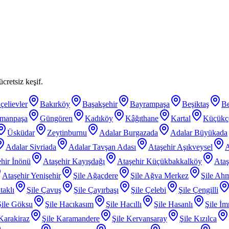
cretsiz keşif.
çelievler
Bakırköy
Başakşehir
Bayrampaşa
Beşiktaş
B
smanpaşa
Güngören
Kadıköy
Kâğıthane
Kartal
Küçükç
Üsküdar
Zeytinburnu
Adalar Burgazada
Adalar Büyükada
Adalar Sivriada
Adalar Tavşan Adası
Ataşehir Aşıkveysel
A
hir İnönü
Ataşehir Kayışdağı
Ataşehir Küçükbakkalköy
Ataş
Ataşehir Yenişehir
Şile Ağaçdere
Şile Ağva Merkez
Şile Ahm
taklı
Şile Çavuş
Şile Çayırbaşı
Şile Çelebi
Şile Çengilli
Şile Göksu
Şile Hacıkasım
Şile Hacıllı
Şile Hasanlı
Şile İm
 Karakiraz
Şile Karamandere
Şile Kervansaray
Şile Kızılca