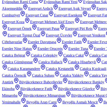
Eyüpsultan Rami Cuma
Eyüpsultan Rami Yeni
Eyüpsultan Sak
Akşemseddin
Esenyurt Ardıçlı
Esenyurt Aşık Veysel
Esenyu
Cumhuriyet
Esenyurt Çınar
Esenyurt Esenkent
Esenyurt Fat
Esenyurt Koza
Esenyurt Mehmet Akif Ersoy
Esenyurt Mehter
Esenyurt Örnek
Esenyurt Pınar
Esenyurt Piri Reis
Eseny
Esenyurt Turgut Özal
Esenyurt Üçevler
Esenyurt Yenikent
Çiftehavuzlar
Esenler Davutpaşa
Esenler Fatih
Esenler Fev
Esenler Nine Hatun
Esenler Oruçreis
Esenler Tuna
Esenler 
Çatalca Belgrat
Çatalca Celepköy
Çatalca Çakıl
Çatalca Ça
Çatalca Gümüşpınar
Çatalca Hallaçlı
Çatalca Hisarbeyli
Çat
Çatalca Karamandere
Çatalca Kestanelik
Çatalca Kızılcaali
Çatalca Örencik
Çatalca Subaşı
Çatalca Yalıköy
Çatalca Yay
Atatürk
Büyükçekmece Bahçelievler
Büyükçekmece Batıköy
Ekinoba
Büyükçekmece Fatih
Büyükçekmece Güzelce
Büy
Mimaroba
Büyükçekmece Mimarsinan
Büyükçekmece Murat 
Yenimahalle
Beyoğlu Arap Cami
Beyoğlu Asmalı Mescit
Be