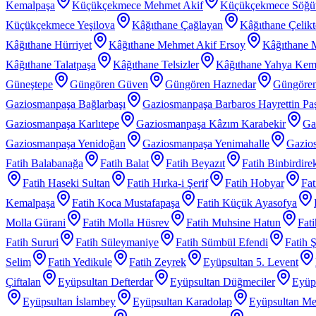
Kemalpaşa
Küçükçekmece Mehmet Akif
Küçükçekmece Söğü
Küçükçekmece Yeşilova
Kâğıthane Çağlayan
Kâğıthane Çelik
Kâğıthane Hürriyet
Kâğıthane Mehmet Akif Ersoy
Kâğıthane 
Kâğıthane Talatpaşa
Kâğıthane Telsizler
Kâğıthane Yahya Kem
Güneştepe
Güngören Güven
Güngören Haznedar
Güngören
Gaziosmanpaşa Bağlarbaşı
Gaziosmanpaşa Barbaros Hayrettin Pa
Gaziosmanpaşa Karlıtepe
Gaziosmanpaşa Kâzım Karabekir
Ga
Gaziosmanpaşa Yenidoğan
Gaziosmanpaşa Yenimahalle
Gazios
Fatih Balabanağa
Fatih Balat
Fatih Beyazıt
Fatih Binbirdire
Fatih Haseki Sultan
Fatih Hırka-i Şerif
Fatih Hobyar
Fat
Kemalpaşa
Fatih Koca Mustafapaşa
Fatih Küçük Ayasofya
Molla Gürani
Fatih Molla Hüsrev
Fatih Muhsine Hatun
Fat
Fatih Sururi
Fatih Süleymaniye
Fatih Sümbül Efendi
Fatih 
Selim
Fatih Yedikule
Fatih Zeyrek
Eyüpsultan 5. Levent
Çiftalan
Eyüpsultan Defterdar
Eyüpsultan Düğmeciler
Eyüp
Eyüpsultan İslambey
Eyüpsultan Karadolap
Eyüpsultan Me