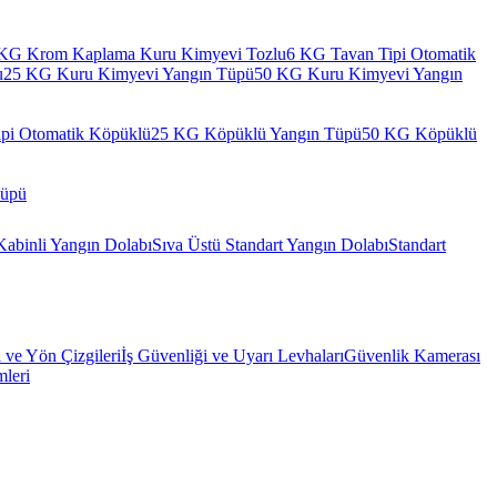
KG Krom Kaplama Kuru Kimyevi Tozlu
6 KG Tavan Tipi Otomatik
u
25 KG Kuru Kimyevi Yangın Tüpü
50 KG Kuru Kimyevi Yangın
pi Otomatik Köpüklü
25 KG Köpüklü Yangın Tüpü
50 KG Köpüklü
Tüpü
Kabinli Yangın Dolabı
Sıva Üstü Standart Yangın Dolabı
Standart
l ve Yön Çizgileri
İş Güvenliği ve Uyarı Levhaları
Güvenlik Kamerası
mleri