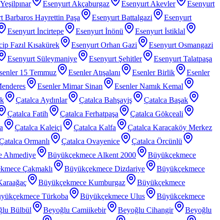
Yeşilpınar
Esenyurt Akçaburgaz
Esenyurt Akevler
Esenyurt
t Barbaros Hayrettin Paşa
Esenyurt Battalgazi
Esenyurt
Esenyurt İncirtepe
Esenyurt İnönü
Esenyurt İstiklal
ip Fazıl Kısakürek
Esenyurt Orhan Gazi
Esenyurt Osmangazi
Esenyurt Süleymaniye
Esenyurt Şehitler
Esenyurt Talatpaşa
senler 15 Temmuz
Esenler Atışalanı
Esenler Birlik
Esenler
Menderes
Esenler Mimar Sinan
Esenler Namık Kemal
rk
Çatalca Aydınlar
Çatalca Bahşayiş
Çatalca Başak
Çatalca Fatih
Çatalca Ferhatpaşa
Çatalca Gökçeali
a
Çatalca Kaleiçi
Çatalca Kalfa
Çatalca Karacaköy Merkez
Çatalca Ormanlı
Çatalca Ovayenice
Çatalca Örcünlü
e Ahmediye
Büyükçekmece Alkent 2000
Büyükçekmece
kmece Çakmaklı
Büyükçekmece Dizdariye
Büyükçekmece
araağaç
Büyükçekmece Kumburgaz
Büyükçekmece
yükçekmece Türkoba
Büyükçekmece Ulus
Büyükçekmece
lu Bülbül
Beyoğlu Camiikebir
Beyoğlu Cihangir
Beyoğlu