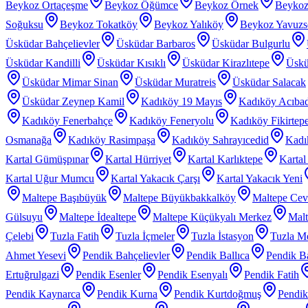
Beykoz Ortaçeşme
Beykoz Öğümce
Beykoz Örnek
Beykoz
Soğuksu
Beykoz Tokatköy
Beykoz Yalıköy
Beykoz Yavuzs
Üsküdar Bahçelievler
Üsküdar Barbaros
Üsküdar Bulgurlu
Üsküdar Kandilli
Üsküdar Kısıklı
Üsküdar Kirazlıtepe
Üskü
Üsküdar Mimar Sinan
Üsküdar Muratreis
Üsküdar Salacak
Üsküdar Zeynep Kamil
Kadıköy 19 Mayıs
Kadıköy Acıba
Kadıköy Fenerbahçe
Kadıköy Feneryolu
Kadıköy Fikirtep
Osmanağa
Kadıköy Rasimpaşa
Kadıköy Sahrayıcedid
Kadı
Kartal Gümüşpınar
Kartal Hürriyet
Kartal Karlıktepe
Karta
Kartal Uğur Mumcu
Kartal Yakacık Çarşı
Kartal Yakacık Yeni
Maltepe Başıbüyük
Maltepe Büyükbakkalköy
Maltepe Cevi
Gülsuyu
Maltepe İdealtepe
Maltepe Küçükyalı Merkez
Malt
Çelebi
Tuzla Fatih
Tuzla İçmeler
Tuzla İstasyon
Tuzla Me
Ahmet Yesevi
Pendik Bahçelievler
Pendik Ballıca
Pendik Ba
Ertuğrulgazi
Pendik Esenler
Pendik Esenyalı
Pendik Fatih
Pendik Kaynarca
Pendik Kurna
Pendik Kurtdoğmuş
Pendik