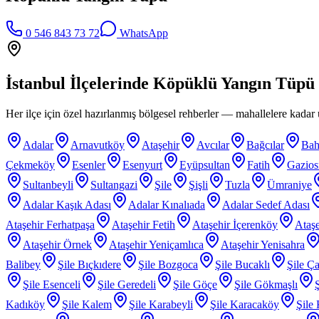
0 546 843 73 72
WhatsApp
İstanbul İlçelerinde
Köpüklü Yangın Tüpü
Her ilçe için özel hazırlanmış bölgesel rehberler — mahallelere kadar ü
Adalar
Arnavutköy
Ataşehir
Avcılar
Bağcılar
Bah
Çekmeköy
Esenler
Esenyurt
Eyüpsultan
Fatih
Gazio
Sultanbeyli
Sultangazi
Şile
Şişli
Tuzla
Ümraniye
Adalar Kaşık Adası
Adalar Kınalıada
Adalar Sedef Adası
Ataşehir Ferhatpaşa
Ataşehir Fetih
Ataşehir İçerenköy
Ataşe
Ataşehir Örnek
Ataşehir Yeniçamlıca
Ataşehir Yenisahra
Balibey
Şile Bıçkıdere
Şile Bozgoca
Şile Bucaklı
Şile Ça
Şile Esenceli
Şile Geredeli
Şile Göçe
Şile Gökmaşlı
Kadıköy
Şile Kalem
Şile Karabeyli
Şile Karacaköy
Şile