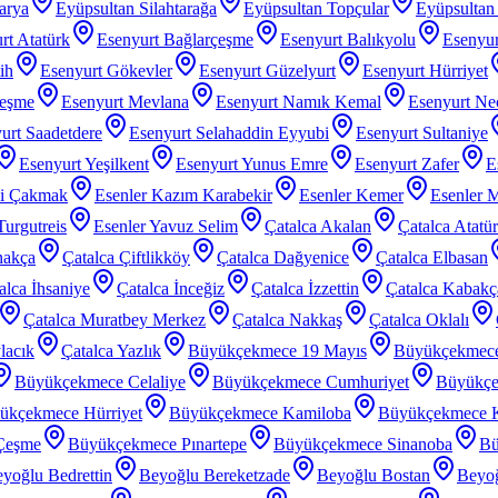
arya
Eyüpsultan Silahtarağa
Eyüpsultan Topçular
Eyüpsultan 
rt Atatürk
Esenyurt Bağlarçeşme
Esenyurt Balıkyolu
Esenyur
ih
Esenyurt Gökevler
Esenyurt Güzelyurt
Esenyurt Hürriyet
çeşme
Esenyurt Mevlana
Esenyurt Namık Kemal
Esenyurt Nec
urt Saadetdere
Esenyurt Selahaddin Eyyubi
Esenyurt Sultaniye
Esenyurt Yeşilkent
Esenyurt Yunus Emre
Esenyurt Zafer
E
zi Çakmak
Esenler Kazım Karabekir
Esenler Kemer
Esenler 
Turgutreis
Esenler Yavuz Selim
Çatalca Akalan
Çatalca Atatü
nakça
Çatalca Çiftlikköy
Çatalca Dağyenice
Çatalca Elbasan
alca İhsaniye
Çatalca İnceğiz
Çatalca İzzettin
Çatalca Kabakç
Çatalca Muratbey Merkez
Çatalca Nakkaş
Çatalca Oklalı
lacık
Çatalca Yazlık
Büyükçekmece 19 Mayıs
Büyükçekmec
Büyükçekmece Celaliye
Büyükçekmece Cumhuriyet
Büyükçe
ükçekmece Hürriyet
Büyükçekmece Kamiloba
Büyükçekmece K
Çeşme
Büyükçekmece Pınartepe
Büyükçekmece Sinanoba
Bü
yoğlu Bedrettin
Beyoğlu Bereketzade
Beyoğlu Bostan
Beyoğ