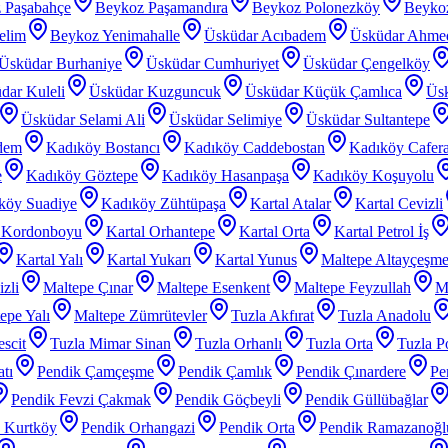
 Paşabahçe
Beykoz Paşamandıra
Beykoz Polonezköy
Beyko
elim
Beykoz Yenimahalle
Üsküdar Acıbadem
Üsküdar Ahme
Üsküdar Burhaniye
Üsküdar Cumhuriyet
Üsküdar Çengelköy
dar Kuleli
Üsküdar Kuzguncuk
Üsküdar Küçük Çamlıca
Üs
Üsküdar Selami Ali
Üsküdar Selimiye
Üsküdar Sultantepe
dem
Kadıköy Bostancı
Kadıköy Caddebostan
Kadıköy Cafer
e
Kadıköy Göztepe
Kadıköy Hasanpaşa
Kadıköy Koşuyolu
köy Suadiye
Kadıköy Zühtüpaşa
Kartal Atalar
Kartal Cevizli
l Kordonboyu
Kartal Orhantepe
Kartal Orta
Kartal Petrol İş
Kartal Yalı
Kartal Yukarı
Kartal Yunus
Maltepe Altayçeşm
zli
Maltepe Çınar
Maltepe Esenkent
Maltepe Feyzullah
Ma
epe Yalı
Maltepe Zümrütevler
Tuzla Akfırat
Tuzla Anadolu
scit
Tuzla Mimar Sinan
Tuzla Orhanlı
Tuzla Orta
Tuzla P
tı
Pendik Çamçeşme
Pendik Çamlık
Pendik Çınardere
Pe
Pendik Fevzi Çakmak
Pendik Göçbeyli
Pendik Güllübağlar
 Kurtköy
Pendik Orhangazi
Pendik Orta
Pendik Ramazanoğl