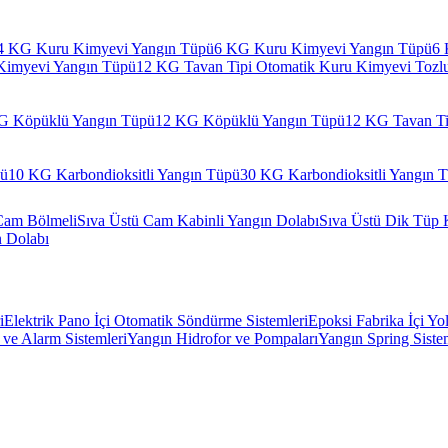
4 KG Kuru Kimyevi Yangın Tüpü
6 KG Kuru Kimyevi Yangın Tüpü
6 
Kimyevi Yangın Tüpü
12 KG Tavan Tipi Otomatik Kuru Kimyevi Tozl
G Köpüklü Yangın Tüpü
12 KG Köpüklü Yangın Tüpü
12 KG Tavan Ti
pü
10 KG Karbondioksitli Yangın Tüpü
30 KG Karbondioksitli Yangın 
Cam Bölmeli
Sıva Üstü Cam Kabinli Yangın Dolabı
Sıva Üstü Dik Tüp 
n Dolabı
i
Elektrik Pano İçi Otomatik Söndürme Sistemleri
Epoksi Fabrika İçi Yo
ve Alarm Sistemleri
Yangın Hidrofor ve Pompaları
Yangın Spring Siste