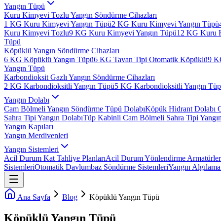
Yangın Tüpü
Kuru Kimyevi Tozlu Yangın Söndürme Cihazları
1 KG Kuru Kimyevi Yangın Tüpü
2 KG Kuru Kimyevi Yangın Tüpü
Kuru Kimyevi Tozlu
9 KG Kuru Kimyevi Yangın Tüpü
12 KG Kuru 
Tüpü
Köpüklü Yangın Söndürme Cihazları
6 KG Köpüklü Yangın Tüpü
6 KG Tavan Tipi Otomatik Köpüklü
9 K
Yangın Tüpü
Karbondioksit Gazlı Yangın Söndürme Cihazları
2 KG Karbondioksitli Yangın Tüpü
5 KG Karbondioksitli Yangın Tü
Yangın Dolabı
Cam Bölmeli Yangın Söndürme Tüpü Dolabı
Köpük Hidrant Dolabı 
Sahra Tipi Yangın Dolabı
Tüp Kabinli Cam Bölmeli Sahra Tipi Yangı
Yangın Kapıları
Yangın Merdivenleri
Yangın Sistemleri
Acil Durum Kat Tahliye Planları
Acil Durum Yönlendirme Armatürler
Sistemleri
Otomatik Davlumbaz Söndürme Sistemleri
Yangın Algılama 
Ana Sayfa
Blog
Köpüklü Yangın Tüpü
Köpüklü Yangın Tüpü