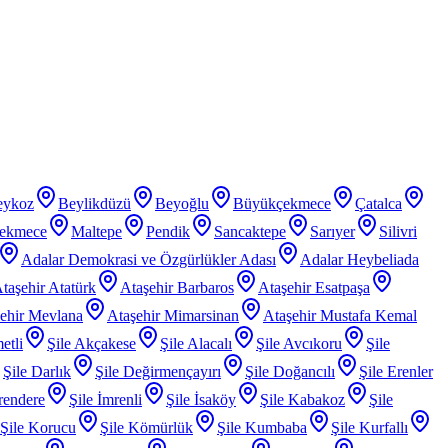
eykoz
Beylikdüzü
Beyoğlu
Büyükçekmece
Çatalca
ekmece
Maltepe
Pendik
Sancaktepe
Sarıyer
Silivri
Adalar Demokrasi ve Özgürlükler Adası
Adalar Heybeliada
taşehir Atatürk
Ataşehir Barbaros
Ataşehir Esatpaşa
ehir Mevlana
Ataşehir Mimarsinan
Ataşehir Mustafa Kemal
etli
Şile Akçakese
Şile Alacalı
Şile Avcıkoru
Şile
Şile Darlık
Şile Değirmençayırı
Şile Doğancılı
Şile Erenler
rendere
Şile İmrenli
Şile İsaköy
Şile Kabakoz
Şile
Şile Korucu
Şile Kömürlük
Şile Kumbaba
Şile Kurfallı