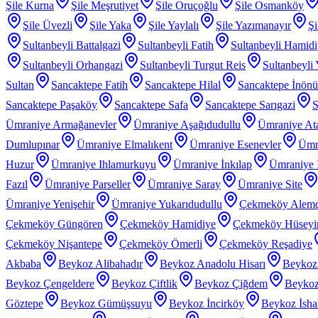
Şile Kurna
Şile Meşrutiyet
Şile Oruçoğlu
Şile Osmanköy
Şile Üvezli
Şile Yaka
Şile Yaylalı
Şile Yazımanayır
Şi
Sultanbeyli Battalgazi
Sultanbeyli Fatih
Sultanbeyli Hamid
Sultanbeyli Orhangazi
Sultanbeyli Turgut Reis
Sultanbeyli
Sultan
Sancaktepe Fatih
Sancaktepe Hilal
Sancaktepe İnönü
Sancaktepe Paşaköy
Sancaktepe Safa
Sancaktepe Sarıgazi
S
Ümraniye Armağanevler
Ümraniye Aşağıdudullu
Ümraniye At
Dumlupınar
Ümraniye Elmalıkent
Ümraniye Esenevler
Ümr
Huzur
Ümraniye Ihlamurkuyu
Ümraniye İnkılap
Ümraniye İ
Fazıl
Ümraniye Parseller
Ümraniye Saray
Ümraniye Site
Ümraniye Yenişehir
Ümraniye Yukarıdudullu
Çekmeköy Alem
Çekmeköy Güngören
Çekmeköy Hamidiye
Çekmeköy Hüseyin
Çekmeköy Nişantepe
Çekmeköy Ömerli
Çekmeköy Reşadiye
Akbaba
Beykoz Alibahadır
Beykoz Anadolu Hisarı
Beykoz
Beykoz Çengeldere
Beykoz Çiftlik
Beykoz Çiğdem
Beykoz
Göztepe
Beykoz Gümüşsuyu
Beykoz İncirköy
Beykoz İsha