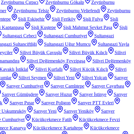
Zeytinburnu Çırpıcı
Zeytinburnu Gökalp
Zeytinburnu
mer
Zeytinburnu Telsiz
Zeytinburnu Veliefendi
Zeytinburnu
entepe
Şişli Eskişehir
Şişli Feriköy
Şişli Fulya
Şişli
li Kaptanpaşa
Şişli Kuştepe
Şişli Mahmut Şevket Paşa
Şişli
Sultangazi Cebeci
Sultangazi Cumhuriyet
Sultangazi
angazi Sultançiftliği
Sultangazi Uğur Mumcu
Sultangazi Yayla
Beyciler
Silivri Büyük Çavuşlu
Silivri Büyük Kılıçlı
Silivri
anamandıra
Silivri Değirmenköy Fevzipaşa
Silivri Değirmenköy
 Kavaklı İstiklal
Silivri Kurfallı
Silivri Küçük Kılıçlı
Silivri
kumlar
Silivri Seymen
Silivri Yeni
Silivri Yolçatı
Sarıyer
Sarıyer Cumhuriyet
Sarıyer Çamlıtepe
Sarıyer Çayırbaşı
Sarıyer Gümüşdere
Sarıyer Huzur
Sarıyer İstinye
Sarıyer
ak
Sarıyer Pınar
Sarıyer Poligon
Sarıyer PTT Evleri
r Uskumruköy
Sarıyer Yeni
Sarıyer Yeniköy
Sarıyer
 Cumhuriyet
Küçükçekmece Fatih
Küçükçekmece Fevzi
mece Kanarya
Küçükçekmece Kartaltepe
Küçükçekmece