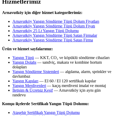
Hizmetlerimiz
Arnavutköy için diğer hizmet kategorilerimiz:
Arnavutköy Yangın Söndürme Tüpü Dolum Fiyatları
Arnavutköy Yangın Söndürme Tüpü Dolum Fiyatı
Arnavutköy 25 Lt Yangın Tüpü Dolumu
Arnavutköy Yangın Söndürme Tüpü Satan Firmalar
Arnavutköy Yangın Söndürme Tüpü Satan Firma
Ürün ve hizmet sayfalarımız:
Yangın Tüpü
— KKT, CO₂ ve köpüklü söndürme cihazları
Yangın Dolabı
— sandviç, makara ve kombine hortum
dolapları
Yangın Söndürme Sistemleri
— algılama, alarm, sprinkler ve
davlumbaz
Yangın Kapıları
— EI 60 / EI 120 sertifikalı kapılar
Yangın Merdivenleri
— kaçış merdiveni imalat ve montaj
İletişim & Ücretsiz Keşif
— Arnavutköy için aynı gün
randevu
Komşu ilçelerde Sertifikalı Yangın Tüpü Dolumu:
Ataşehir Sertifikalı Yangın Tüpü Dolumu