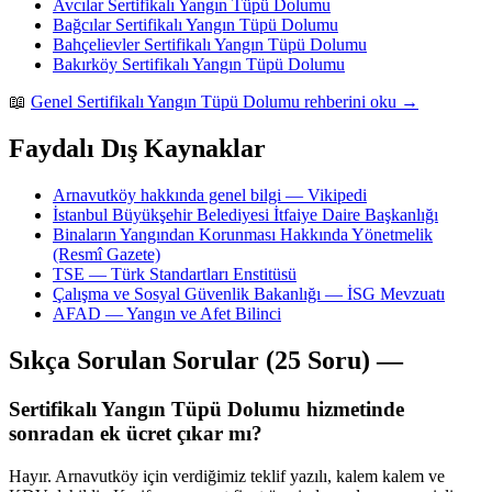
Avcılar Sertifikalı Yangın Tüpü Dolumu
Bağcılar Sertifikalı Yangın Tüpü Dolumu
Bahçelievler Sertifikalı Yangın Tüpü Dolumu
Bakırköy Sertifikalı Yangın Tüpü Dolumu
📖
Genel Sertifikalı Yangın Tüpü Dolumu rehberini oku →
Faydalı Dış Kaynaklar
Arnavutköy hakkında genel bilgi — Vikipedi
İstanbul Büyükşehir Belediyesi İtfaiye Daire Başkanlığı
Binaların Yangından Korunması Hakkında Yönetmelik
(Resmî Gazete)
TSE — Türk Standartları Enstitüsü
Çalışma ve Sosyal Güvenlik Bakanlığı — İSG Mevzuatı
AFAD — Yangın ve Afet Bilinci
Sıkça Sorulan Sorular (25 Soru) —
Sertifikalı Yangın Tüpü Dolumu hizmetinde
sonradan ek ücret çıkar mı?
Hayır. Arnavutköy için verdiğimiz teklif yazılı, kalem kalem ve