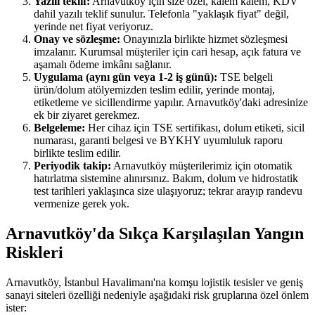
Yazılı teklif:
Arnavutköy için size özel, kalem kalem, KDV
dahil yazılı teklif sunulur. Telefonla "yaklaşık fiyat" değil,
yerinde net fiyat veriyoruz.
Onay ve sözleşme:
Onayınızla birlikte hizmet sözleşmesi
imzalanır. Kurumsal müşteriler için cari hesap, açık fatura ve
aşamalı ödeme imkânı sağlanır.
Uygulama (aynı gün veya 1-2 iş günü):
TSE belgeli
ürün/dolum atölyemizden teslim edilir, yerinde montaj,
etiketleme ve sicillendirme yapılır. Arnavutköy'daki adresinize
ek bir ziyaret gerekmez.
Belgeleme:
Her cihaz için TSE sertifikası, dolum etiketi, sicil
numarası, garanti belgesi ve BYKHY uyumluluk raporu
birlikte teslim edilir.
Periyodik takip:
Arnavutköy müşterilerimiz için otomatik
hatırlatma sistemine alınırsınız. Bakım, dolum ve hidrostatik
test tarihleri yaklaşınca size ulaşıyoruz; tekrar arayıp randevu
vermenize gerek yok.
Arnavutköy'da Sıkça Karşılaşılan Yangın
Riskleri
Arnavutköy, İstanbul Havalimanı'na komşu lojistik tesisler ve geniş
sanayi siteleri özelliği nedeniyle aşağıdaki risk gruplarına özel önlem
ister: