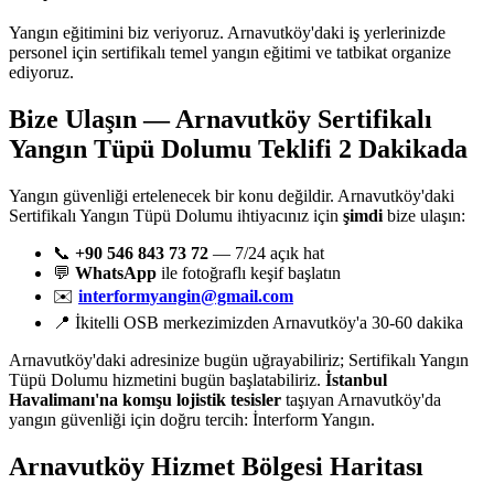
Yangın eğitimini biz veriyoruz. Arnavutköy'daki iş yerlerinizde
personel için sertifikalı temel yangın eğitimi ve tatbikat organize
ediyoruz.
Bize Ulaşın — Arnavutköy Sertifikalı
Yangın Tüpü Dolumu Teklifi 2 Dakikada
Yangın güvenliği ertelenecek bir konu değildir. Arnavutköy'daki
Sertifikalı Yangın Tüpü Dolumu ihtiyacınız için
şimdi
bize ulaşın:
📞
+90 546 843 73 72
— 7/24 açık hat
💬
WhatsApp
ile fotoğraflı keşif başlatın
✉️
interformyangin@gmail.com
📍 İkitelli OSB merkezimizden Arnavutköy'a 30-60 dakika
Arnavutköy'daki adresinize bugün uğrayabiliriz; Sertifikalı Yangın
Tüpü Dolumu hizmetini bugün başlatabiliriz.
İstanbul
Havalimanı'na komşu lojistik tesisler
taşıyan Arnavutköy'da
yangın güvenliği için doğru tercih: İnterform Yangın.
Arnavutköy
Hizmet Bölgesi Haritası