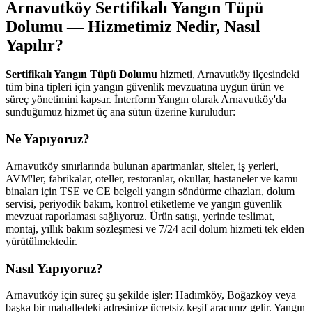
Arnavutköy Sertifikalı Yangın Tüpü
Dolumu — Hizmetimiz Nedir, Nasıl
Yapılır?
Sertifikalı Yangın Tüpü Dolumu
hizmeti, Arnavutköy ilçesindeki
tüm bina tipleri için yangın güvenlik mevzuatına uygun ürün ve
süreç yönetimini kapsar. İnterform Yangın olarak Arnavutköy'da
sunduğumuz hizmet üç ana sütun üzerine kuruludur:
Ne Yapıyoruz?
Arnavutköy sınırlarında bulunan apartmanlar, siteler, iş yerleri,
AVM'ler, fabrikalar, oteller, restoranlar, okullar, hastaneler ve kamu
binaları için TSE ve CE belgeli yangın söndürme cihazları, dolum
servisi, periyodik bakım, kontrol etiketleme ve yangın güvenlik
mevzuat raporlaması sağlıyoruz. Ürün satışı, yerinde teslimat,
montaj, yıllık bakım sözleşmesi ve 7/24 acil dolum hizmeti tek elden
yürütülmektedir.
Nasıl Yapıyoruz?
Arnavutköy için süreç şu şekilde işler: Hadımköy, Boğazköy veya
başka bir mahalledeki adresinize ücretsiz keşif aracımız gelir. Yangın