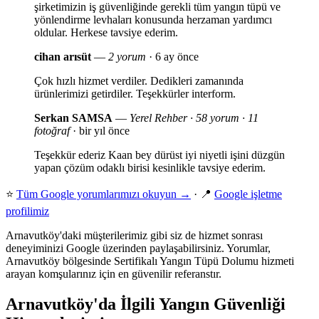
şirketimizin iş güvenliğinde gerekli tüm yangın tüpü ve
yönlendirme levhaları konusunda herzaman yardımcı
oldular. Herkese tavsiye ederim.
cihan arısüt
—
2 yorum
· 6 ay önce
Çok hızlı hizmet verdiler. Dedikleri zamanında
ürünlerimizi getirdiler. Teşekkürler interform.
Serkan SAMSA
—
Yerel Rehber · 58 yorum · 11
fotoğraf
· bir yıl önce
Teşekkür ederiz Kaan bey dürüst iyi niyetli işini düzgün
yapan çözüm odaklı birisi kesinlikle tavsiye ederim.
⭐
Tüm Google yorumlarımızı okuyun →
· 📍
Google işletme
profilimiz
Arnavutköy'daki müşterilerimiz gibi siz de hizmet sonrası
deneyiminizi Google üzerinden paylaşabilirsiniz. Yorumlar,
Arnavutköy bölgesinde Sertifikalı Yangın Tüpü Dolumu hizmeti
arayan komşularınız için en güvenilir referanstır.
Arnavutköy'da İlgili Yangın Güvenliği