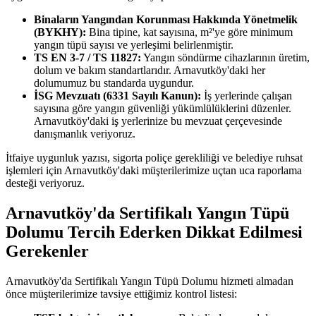
Binaların Yangından Korunması Hakkında Yönetmelik
(BYKHY):
Bina tipine, kat sayısına, m²'ye göre minimum
yangın tüpü sayısı ve yerleşimi belirlenmiştir.
TS EN 3-7 / TS 11827:
Yangın söndürme cihazlarının üretim,
dolum ve bakım standartlarıdır. Arnavutköy'daki her
dolumumuz bu standarda uygundur.
İSG Mevzuatı (6331 Sayılı Kanun):
İş yerlerinde çalışan
sayısına göre yangın güvenliği yükümlülüklerini düzenler.
Arnavutköy'daki iş yerlerinize bu mevzuat çerçevesinde
danışmanlık veriyoruz.
İtfaiye uygunluk yazısı, sigorta poliçe gerekliliği ve belediye ruhsat
işlemleri için Arnavutköy'daki müşterilerimize uçtan uca raporlama
desteği veriyoruz.
Arnavutköy'da Sertifikalı Yangın Tüpü
Dolumu Tercih Ederken Dikkat Edilmesi
Gerekenler
Arnavutköy'da Sertifikalı Yangın Tüpü Dolumu hizmeti almadan
önce müşterilerimize tavsiye ettiğimiz kontrol listesi: