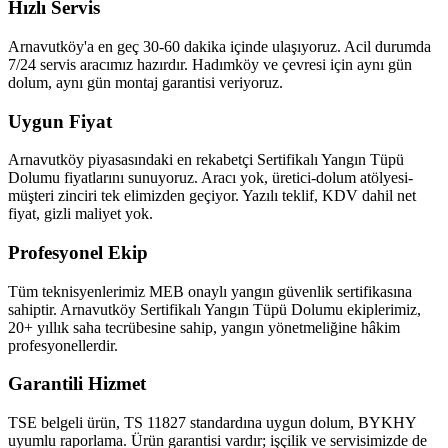
Hızlı Servis
Arnavutköy'a en geç 30-60 dakika içinde ulaşıyoruz. Acil durumda
7/24 servis aracımız hazırdır. Hadımköy ve çevresi için aynı gün
dolum, aynı gün montaj garantisi veriyoruz.
Uygun Fiyat
Arnavutköy piyasasındaki en rekabetçi Sertifikalı Yangın Tüpü
Dolumu fiyatlarını sunuyoruz. Aracı yok, üretici-dolum atölyesi-
müşteri zinciri tek elimizden geçiyor. Yazılı teklif, KDV dahil net
fiyat, gizli maliyet yok.
Profesyonel Ekip
Tüm teknisyenlerimiz MEB onaylı yangın güvenlik sertifikasına
sahiptir. Arnavutköy Sertifikalı Yangın Tüpü Dolumu ekiplerimiz,
20+ yıllık saha tecrübesine sahip, yangın yönetmeliğine hâkim
profesyonellerdir.
Garantili Hizmet
TSE belgeli ürün, TS 11827 standardına uygun dolum, BYKHY
uyumlu raporlama. Ürün garantisi vardır; işçilik ve servisimizde de