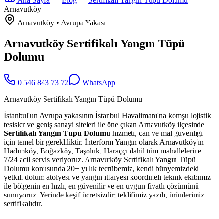
Ana Sayfa
Blog
Sertifikalı Yangın Tüpü Dolumu
Arnavutköy
Arnavutköy
•
Avrupa
Yakası
Arnavutköy Sertifikalı Yangın Tüpü
Dolumu
0 546 843 73 72
WhatsApp
Arnavutköy Sertifikalı Yangın Tüpü Dolumu
İstanbul'un Avrupa yakasının İstanbul Havalimanı'na komşu lojistik
tesisler ve geniş sanayi siteleri ile öne çıkan Arnavutköy ilçesinde
Sertifikalı Yangın Tüpü Dolumu
hizmeti, can ve mal güvenliği
için temel bir gerekliliktir. İnterform Yangın olarak Arnavutköy'ın
Hadımköy, Boğazköy, Taşoluk, Haraççı dahil tüm mahallelerine
7/24 acil servis veriyoruz. Arnavutköy Sertifikalı Yangın Tüpü
Dolumu konusunda 20+ yıllık tecrübemiz, kendi bünyemizdeki
yetkili dolum atölyesi ve yangın itfaiyesi koordineli teknik ekibimiz
ile bölgenin en hızlı, en güvenilir ve en uygun fiyatlı çözümünü
sunuyoruz. Yerinde keşif ücretsizdir; teklifimiz yazılı, ürünlerimiz
sertifikalıdır.