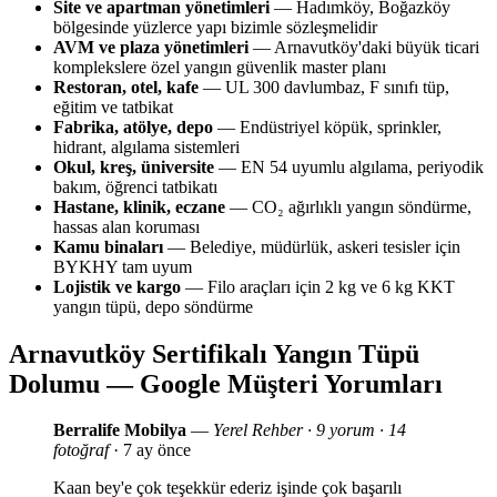
Site ve apartman yönetimleri
— Hadımköy, Boğazköy
bölgesinde yüzlerce yapı bizimle sözleşmelidir
AVM ve plaza yönetimleri
— Arnavutköy'daki büyük ticari
komplekslere özel yangın güvenlik master planı
Restoran, otel, kafe
— UL 300 davlumbaz, F sınıfı tüp,
eğitim ve tatbikat
Fabrika, atölye, depo
— Endüstriyel köpük, sprinkler,
hidrant, algılama sistemleri
Okul, kreş, üniversite
— EN 54 uyumlu algılama, periyodik
bakım, öğrenci tatbikatı
Hastane, klinik, eczane
— CO₂ ağırlıklı yangın söndürme,
hassas alan koruması
Kamu binaları
— Belediye, müdürlük, askeri tesisler için
BYKHY tam uyum
Lojistik ve kargo
— Filo araçları için 2 kg ve 6 kg KKT
yangın tüpü, depo söndürme
Arnavutköy Sertifikalı Yangın Tüpü
Dolumu — Google Müşteri Yorumları
Berralife Mobilya
—
Yerel Rehber · 9 yorum · 14
fotoğraf
· 7 ay önce
Kaan bey'e çok teşekkür ederiz işinde çok başarılı