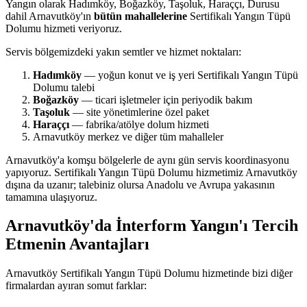
Yangın olarak Hadımköy, Boğazköy, Taşoluk, Haraççı, Durusu
dahil Arnavutköy'ın
bütün mahallelerine
Sertifikalı Yangın Tüpü
Dolumu hizmeti veriyoruz.
Servis bölgemizdeki yakın semtler ve hizmet noktaları:
Hadımköy
— yoğun konut ve iş yeri Sertifikalı Yangın Tüpü
Dolumu talebi
Boğazköy
— ticari işletmeler için periyodik bakım
Taşoluk
— site yönetimlerine özel paket
Haraççı
— fabrika/atölye dolum hizmeti
Arnavutköy merkez ve diğer tüm mahalleler
Arnavutköy'a komşu bölgelerle de aynı gün servis koordinasyonu
yapıyoruz. Sertifikalı Yangın Tüpü Dolumu hizmetimiz Arnavutköy
dışına da uzanır; talebiniz olursa Anadolu ve Avrupa yakasının
tamamına ulaşıyoruz.
Arnavutköy'da İnterform Yangın'ı Tercih
Etmenin Avantajları
Arnavutköy Sertifikalı Yangın Tüpü Dolumu hizmetinde bizi diğer
firmalardan ayıran somut farklar: