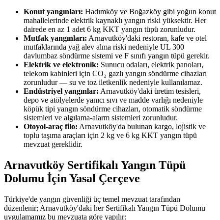
Konut yangınları:
Hadımköy ve Boğazköy gibi yoğun konut
mahallelerinde elektrik kaynaklı yangın riski yüksektir. Her
dairede en az 1 adet 6 kg KKT yangın tüpü zorunludur.
Mutfak yangınları:
Arnavutköy'daki restoran, kafe ve otel
mutfaklarında yağ alev alma riski nedeniyle UL 300
davlumbaz söndürme sistemi ve F sınıfı yangın tüpü gerekir.
Elektrik ve elektronik:
Sunucu odaları, elektrik panoları,
telekom kabinleri için CO₂ gazlı yangın söndürme cihazları
zorunludur — su ve toz iletkenlik nedeniyle kullanılamaz.
Endüstriyel yangınlar:
Arnavutköy'daki üretim tesisleri,
depo ve atölyelerde yanıcı sıvı ve madde varlığı nedeniyle
köpük tipi yangın söndürme cihazları, otomatik söndürme
sistemleri ve algılama-alarm sistemleri zorunludur.
Otoyol-araç filo:
Arnavutköy'da bulunan kargo, lojistik ve
toplu taşıma araçları için 2 kg ve 6 kg KKT yangın tüpü
mevzuat gereklidir.
Arnavutköy Sertifikalı Yangın Tüpü
Dolumu İçin Yasal Çerçeve
Türkiye'de yangın güvenliği üç temel mevzuat tarafından
düzenlenir; Arnavutköy'daki her Sertifikalı Yangın Tüpü Dolumu
uygulamamız bu mevzuata göre yapılır: