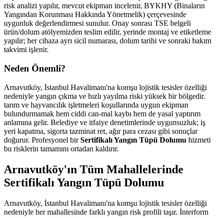
risk analizi yapılır, mevcut ekipman incelenir, BYKHY (Binaların
Yangından Korunması Hakkında Yönetmelik) çerçevesinde
uygunluk değerlendirmesi sunulur. Onay sonrası TSE belgeli
ürün/dolum atölyemizden teslim edilir, yerinde montaj ve etiketleme
yapılır; her cihaza ayrı sicil numarası, dolum tarihi ve sonraki bakım
takvimi işlenir.
Neden Önemli?
Arnavutköy, İstanbul Havalimanı'na komşu lojistik tesisler özelliği
nedeniyle yangın çıkma ve hızlı yayılma riski yüksek bir bölgedir.
tarım ve hayvancılık işletmeleri koşullarında uygun ekipman
bulundurmamak hem ciddi can-mal kaybı hem de yasal yaptırım
anlamına gelir. Belediye ve itfaiye denetimlerinde uygunsuzluk; iş
yeri kapatma, sigorta tazminat ret, ağır para cezası gibi sonuçlar
doğurur. Profesyonel bir
Sertifikalı Yangın Tüpü Dolumu
hizmeti
bu risklerin tamamını ortadan kaldırır.
Arnavutköy'ın Tüm Mahallelerinde
Sertifikalı Yangın Tüpü Dolumu
Arnavutköy, İstanbul Havalimanı'na komşu lojistik tesisler özelliği
nedeniyle her mahallesinde farklı yangın risk profili taşır. İnterform