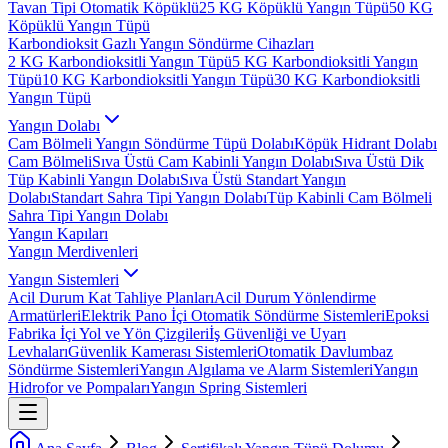
Tavan Tipi Otomatik Köpüklü
25 KG Köpüklü Yangın Tüpü
50 KG
Köpüklü Yangın Tüpü
Karbondioksit Gazlı Yangın Söndürme Cihazları
2 KG Karbondioksitli Yangın Tüpü
5 KG Karbondioksitli Yangın
Tüpü
10 KG Karbondioksitli Yangın Tüpü
30 KG Karbondioksitli
Yangın Tüpü
Yangın Dolabı
Cam Bölmeli Yangın Söndürme Tüpü Dolabı
Köpük Hidrant Dolabı
Cam Bölmeli
Sıva Üstü Cam Kabinli Yangın Dolabı
Sıva Üstü Dik
Tüp Kabinli Yangın Dolabı
Sıva Üstü Standart Yangın
Dolabı
Standart Sahra Tipi Yangın Dolabı
Tüp Kabinli Cam Bölmeli
Sahra Tipi Yangın Dolabı
Yangın Kapıları
Yangın Merdivenleri
Yangın Sistemleri
Acil Durum Kat Tahliye Planları
Acil Durum Yönlendirme
Armatürleri
Elektrik Pano İçi Otomatik Söndürme Sistemleri
Epoksi
Fabrika İçi Yol ve Yön Çizgileri
İş Güvenliği ve Uyarı
Levhaları
Güvenlik Kamerası Sistemleri
Otomatik Davlumbaz
Söndürme Sistemleri
Yangın Algılama ve Alarm Sistemleri
Yangın
Hidrofor ve Pompaları
Yangın Spring Sistemleri