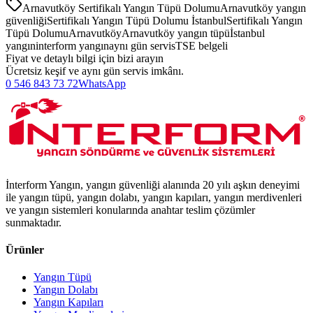
Arnavutköy Sertifikalı Yangın Tüpü Dolumu
Arnavutköy yangın
güvenliği
Sertifikalı Yangın Tüpü Dolumu İstanbul
Sertifikalı Yangın
Tüpü Dolumu
Arnavutköy
Arnavutköy yangın tüpü
İstanbul
yangın
interform yangın
aynı gün servis
TSE belgeli
Fiyat ve detaylı bilgi için bizi arayın
Ücretsiz keşif ve aynı gün servis imkânı.
0 546 843 73 72
WhatsApp
İnterform Yangın, yangın güvenliği alanında 20 yılı aşkın deneyimi
ile yangın tüpü, yangın dolabı, yangın kapıları, yangın merdivenleri
ve yangın sistemleri konularında anahtar teslim çözümler
sunmaktadır.
Ürünler
Yangın Tüpü
Yangın Dolabı
Yangın Kapıları