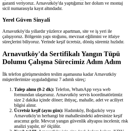
garanti veriyoruz. Arnavutköy'da yaptığımız her dolum ve montaj
sicil numarasıyla kayıt altındadır.
Yerel Güven Sinyali
Arnavutköy'da yıllardır yüzlerce apartman, site ve iş yeri ile
çalışıyoruz. Bölgenin yapı stoğunu, mevzuat eğilimini ve itfaiye
süreçlerini biliyoruz. Yerinde keşif ücretsiz, dönüş süremiz hızlıdır.
Arnavutköy'da Sertifikalı Yangın Tüpü
Dolumu Çalışma Sürecimiz Adım Adım
İlk telefon görüşmesinden teslim aşamasına kadar Arnavutköy
müşterilerimize uyguladığımız 7 adımlı süreç:
Talep alımı (0-2 dk):
Telefon, WhatsApp veya web
formundan ulaşırsınız. Arnavutköy servis koordinatörümüz
size 2 dakika içinde döner; ihtiyaç, mahalle, adet ve aciliyet
bilgisi alınır.
Ücretsiz keşif (aynı gün):
Hadımköy, Boğazköy veya
Arnavutköy'ın herhangi bir mahallesindeki adresinize keşif
aracımız gelir. Mevcut yangın güvenlik altyapısı incelenir, risk
analizi yapılır, m² ölçülür.