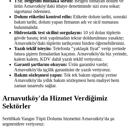
TSE belgesini mutlaka sorun:
Belgeli olmayan dolum ve
ürün Arnavutköy'daki itfaiye denetiminde sizi zora sokar;
sigortanız ödenmez.
Dolum etiketini kontrol edin:
Etikette dolum tarihi, sonraki
bakım tarihi, dolum yapan firmanın adı ve sicil numarası
bulunmalıdır.
Hidrostatik test sicilini sorgulayın:
10 yıl dolan tüplerin
gövde basınç testi yapılmadan tekrar doldurulması yasaktır;
Arnavutköy'daki tüplerin tarihçesini bizden öğrenebilirsiniz.
Yazılı teklif isteyin:
Telefonla "yaklaşık fiyat" verip yerinde
fatura şişiren firmalardan kaçının. Arnavutköy'da biz yerinde,
kalem kalem, KDV dahil yazılı teklif veriyoruz.
Garanti şartlarını okuyun:
Ürün garantisi vardır;
Arnavutköy'da işçilik garantisini de yazılı veriyoruz.
Bakım sözleşmesi yapın:
Tek tek bakım siparişi yerine
Arnavutköy'da yıllık bakım sözleşmesi hem maliyet hem
zaman tasarrufu sağlar.
Arnavutköy'da Hizmet Verdiğimiz
Sektörler
Sertifikalı Yangın Tüpü Dolumu hizmetini Arnavutköy'da şu
segmentlere veriyoruz: