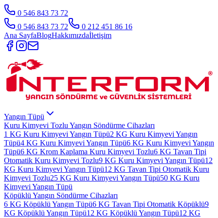
0 546 843 73 72
0 546 843 73 72
0 212 451 86 16
Ana Sayfa
Blog
Hakkımızda
İletişim
Yangın Tüpü
Kuru Kimyevi Tozlu Yangın Söndürme Cihazları
1 KG Kuru Kimyevi Yangın Tüpü
2 KG Kuru Kimyevi Yangın
Tüpü
4 KG Kuru Kimyevi Yangın Tüpü
6 KG Kuru Kimyevi Yangın
Tüpü
6 KG Krom Kaplama Kuru Kimyevi Tozlu
6 KG Tavan Tipi
Otomatik Kuru Kimyevi Tozlu
9 KG Kuru Kimyevi Yangın Tüpü
12
KG Kuru Kimyevi Yangın Tüpü
12 KG Tavan Tipi Otomatik Kuru
Kimyevi Tozlu
25 KG Kuru Kimyevi Yangın Tüpü
50 KG Kuru
Kimyevi Yangın Tüpü
Köpüklü Yangın Söndürme Cihazları
6 KG Köpüklü Yangın Tüpü
6 KG Tavan Tipi Otomatik Köpüklü
9
KG Köpüklü Yangın Tüpü
12 KG Köpüklü Yangın Tüpü
12 KG