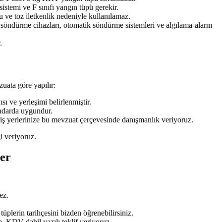
stemi ve F sınıfı yangın tüpü gerekir.
 ve toz iletkenlik nedeniyle kullanılamaz.
n söndürme cihazları, otomatik söndürme sistemleri ve algılama-alarm
.
ata göre yapılır:
ı ve yerleşimi belirlenmiştir.
ndarda uygundur.
 iş yerlerinize bu mevzuat çerçevesinde danışmanlık veriyoruz.
i veriyoruz.
er
ez.
üplerin tarihçesini bizden öğrenebilirsiniz.
, KDV dahil yazılı teklif veriyoruz.