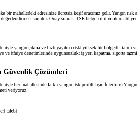
 bir mahalledeki adresinize ücretsiz keşif aracımız gelir. Yangın risk
rlendirmesi sunulur. Onay sonrası TSE belgeli ürün/dolum atölyemizde
edeniyle yangın çıkma ve hızlı yayılma riski yüksek bir bölgedir. tarı
 ve itfaiye denetimlerinde uygunsuzluk; iş yeri kapatma, sigorta tazmin
n Güvenlik Çözümleri
edeniyle her mahallesinde farklı yangın risk profili taşır. İnterform Y
eti veriyoruz.
ri talebi