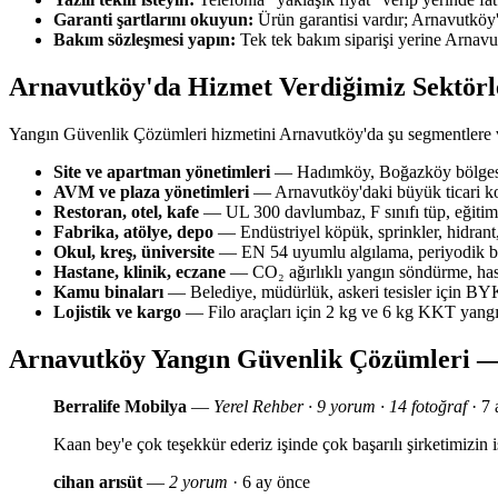
Garanti şartlarını okuyun:
Ürün garantisi vardır; Arnavutköy'd
Bakım sözleşmesi yapın:
Tek tek bakım siparişi yerine Arnavu
Arnavutköy'da Hizmet Verdiğimiz Sektörl
Yangın Güvenlik Çözümleri hizmetini Arnavutköy'da şu segmentlere 
Site ve apartman yönetimleri
— Hadımköy, Boğazköy bölgesin
AVM ve plaza yönetimleri
— Arnavutköy'daki büyük ticari ko
Restoran, otel, kafe
— UL 300 davlumbaz, F sınıfı tüp, eğitim 
Fabrika, atölye, depo
— Endüstriyel köpük, sprinkler, hidrant,
Okul, kreş, üniversite
— EN 54 uyumlu algılama, periyodik bak
Hastane, klinik, eczane
— CO₂ ağırlıklı yangın söndürme, has
Kamu binaları
— Belediye, müdürlük, askeri tesisler için 
Lojistik ve kargo
— Filo araçları için 2 kg ve 6 kg KKT yang
Arnavutköy Yangın Güvenlik Çözümleri —
Berralife Mobilya
—
Yerel Rehber · 9 yorum · 14 fotoğraf
· 7 
Kaan bey'e çok teşekkür ederiz işinde çok başarılı şirketimizi
cihan arısüt
—
2 yorum
· 6 ay önce