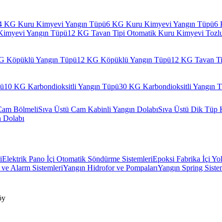
4 KG Kuru Kimyevi Yangın Tüpü
6 KG Kuru Kimyevi Yangın Tüpü
6 
Kimyevi Yangın Tüpü
12 KG Tavan Tipi Otomatik Kuru Kimyevi Tozl
G Köpüklü Yangın Tüpü
12 KG Köpüklü Yangın Tüpü
12 KG Tavan Ti
pü
10 KG Karbondioksitli Yangın Tüpü
30 KG Karbondioksitli Yangın 
Cam Bölmeli
Sıva Üstü Cam Kabinli Yangın Dolabı
Sıva Üstü Dik Tüp 
n Dolabı
i
Elektrik Pano İçi Otomatik Söndürme Sistemleri
Epoksi Fabrika İçi Yo
ve Alarm Sistemleri
Yangın Hidrofor ve Pompaları
Yangın Spring Siste
öy