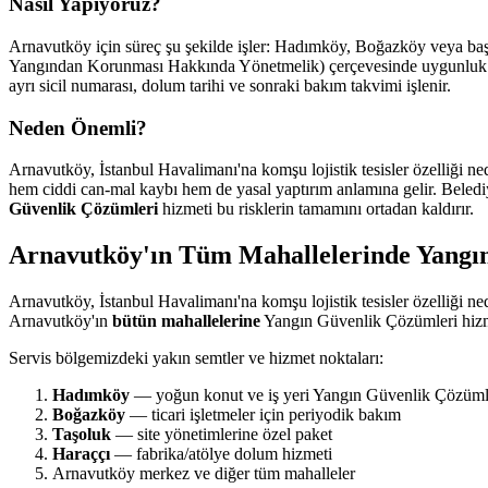
Nasıl Yapıyoruz?
Arnavutköy için süreç şu şekilde işler: Hadımköy, Boğazköy veya başka
Yangından Korunması Hakkında Yönetmelik) çerçevesinde uygunluk değe
ayrı sicil numarası, dolum tarihi ve sonraki bakım takvimi işlenir.
Neden Önemli?
Arnavutköy, İstanbul Havalimanı'na komşu lojistik tesisler özelliği n
hem ciddi can-mal kaybı hem de yasal yaptırım anlamına gelir. Belediye
Güvenlik Çözümleri
hizmeti bu risklerin tamamını ortadan kaldırır.
Arnavutköy'ın Tüm Mahallelerinde Yangı
Arnavutköy, İstanbul Havalimanı'na komşu lojistik tesisler özelliği n
Arnavutköy'ın
bütün mahallelerine
Yangın Güvenlik Çözümleri hizm
Servis bölgemizdeki yakın semtler ve hizmet noktaları:
Hadımköy
— yoğun konut ve iş yeri Yangın Güvenlik Çözümle
Boğazköy
— ticari işletmeler için periyodik bakım
Taşoluk
— site yönetimlerine özel paket
Haraççı
— fabrika/atölye dolum hizmeti
Arnavutköy merkez ve diğer tüm mahalleler