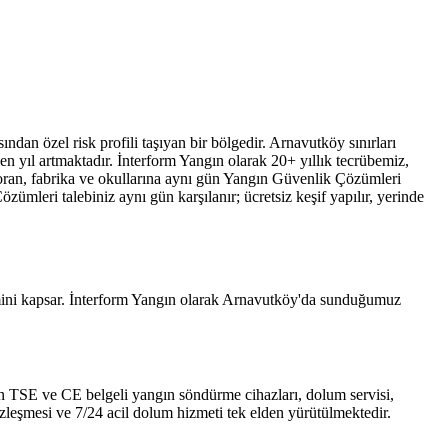
dan özel risk profili taşıyan bir bölgedir. Arnavutköy sınırları
n yıl artmaktadır. İnterform Yangın olarak 20+ yıllık tecrübemiz,
oran, fabrika ve okullarına aynı gün Yangın Güvenlik Çözümleri
mleri talebiniz aynı gün karşılanır; ücretsiz keşif yapılır, yerinde
imini kapsar. İnterform Yangın olarak Arnavutköy'da sunduğumuz
 için TSE ve CE belgeli yangın söndürme cihazları, dolum servisi,
özleşmesi ve 7/24 acil dolum hizmeti tek elden yürütülmektedir.