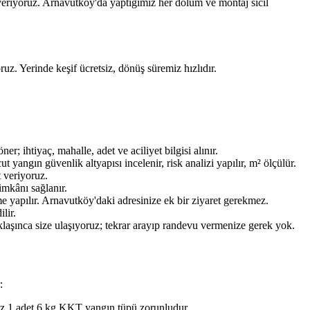
eriyoruz. Arnavutköy'da yaptığımız her dolum ve montaj sicil
ruz. Yerinde keşif ücretsiz, dönüş süremiz hızlıdır.
ihtiyaç, mahalle, adet ve aciliyet bilgisi alınır.
ngın güvenlik altyapısı incelenir, risk analizi yapılır, m² ölçülür.
t veriyoruz.
imkânı sağlanır.
e yapılır. Arnavutköy'daki adresinize ek bir ziyaret gerekmez.
lir.
aklaşınca size ulaşıyoruz; tekrar arayıp randevu vermenize gerek yok.
:
az 1 adet 6 kg KKT yangın tüpü zorunludur.