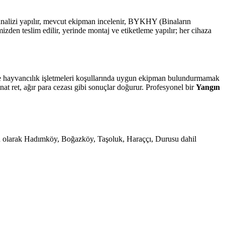
 analizi yapılır, mevcut ekipman incelenir, BYKHY (Binaların
n teslim edilir, yerinde montaj ve etiketleme yapılır; her cihaza
m ve hayvancılık işletmeleri koşullarında uygun ekipman bulundurmamak
at ret, ağır para cezası gibi sonuçlar doğurur. Profesyonel bir
Yangın
angın olarak Hadımköy, Boğazköy, Taşoluk, Haraççı, Durusu dahil