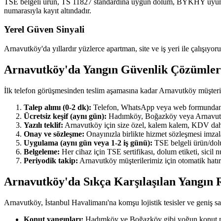
TSE belgeli ürün, TS 11827 standardına uygun dolum, BYKHY uyumlu ra
numarasıyla kayıt altındadır.
Yerel Güven Sinyali
Arnavutköy'da yıllardır yüzlerce apartman, site ve iş yeri ile çalışıyor
Arnavutköy'da Yangın Güvenlik Çözümler
İlk telefon görüşmesinden teslim aşamasına kadar Arnavutköy müşteri
Talep alımı (0-2 dk):
Telefon, WhatsApp veya web formundan ulaş
Ücretsiz keşif (aynı gün):
Hadımköy, Boğazköy veya Arnavutköy'ı
Yazılı teklif:
Arnavutköy için size özel, kalem kalem, KDV dahil y
Onay ve sözleşme:
Onayınızla birlikte hizmet sözleşmesi imzala
Uygulama (aynı gün veya 1-2 iş günü):
TSE belgeli ürün/dolum
Belgeleme:
Her cihaz için TSE sertifikası, dolum etiketi, sicil
Periyodik takip:
Arnavutköy müşterilerimiz için otomatik hatırl
Arnavutköy'da Sıkça Karşılaşılan Yangın R
Arnavutköy, İstanbul Havalimanı'na komşu lojistik tesisler ve geniş sana
Konut yangınları:
Hadımköy ve Boğazköy gibi yoğun konut maha