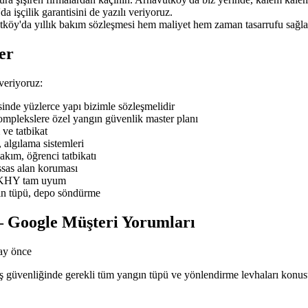
a işçilik garantisini de yazılı veriyoruz.
tköy'da yıllık bakım sözleşmesi hem maliyet hem zaman tasarrufu sağla
er
veriyoruz:
de yüzlerce yapı bizimle sözleşmelidir
mplekslere özel yangın güvenlik master planı
ve tatbikat
 algılama sistemleri
ım, öğrenci tatbikatı
sas alan koruması
BYKHY tam uyum
ın tüpü, depo söndürme
 Google Müşteri Yorumları
ay önce
n iş güvenliğinde gerekli tüm yangın tüpü ve yönlendirme levhaları kon