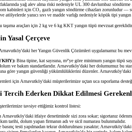
faklarında yağ alev alma riski nedeniyle UL 300 davlumbaz söndürme si
ekom kabinleri için CO₂ gazlı yangın söndürme cihazları zorunludur — su
 ve atölyelerde yanıcı sıvı ve madde varlığı nedeniyle köpük tipi yangı
u taşıma araçları için 2 kg ve 6 kg KKT yangın tüpü mevzuat gereklidir
in Yasal Çerçeve
; Arnavutköy'daki her Yangın Güvenlik Çözümleri uygulamamız bu mevzu
BYKHY):
Bina tipine, kat sayısına, m²'ye göre minimum yangın tüpü sayıs
dolum ve bakım standartlarıdır. Arnavutköy'daki her dolumumuz bu sta
ısına göre yangın güvenliği yükümlülüklerini düzenler. Arnavutköy'daki
işlemleri için Arnavutköy'daki müşterilerimize uçtan uca raporlama desteğ
 Tercih Ederken Dikkat Edilmesi Gerekenl
lerimize tavsiye ettiğimiz kontrol listesi:
Arnavutköy'daki itfaiye denetiminde sizi zora sokar; sigortanız ödenm
akım tarihi, dolum yapan firmanın adı ve sicil numarası bulunmalıdır.
 basınç testi yapılmadan tekrar doldurulması yasaktır; Arnavutköy'daki t
tura şişiren firmalardan kaçının. Arnavutköy'da biz yerinde, kalem kalem