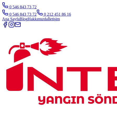
0 546 843 73 72
0 546 843 73 72
0 212 451 86 16
Ana Sayfa
Blog
Hakkımızda
İletişim