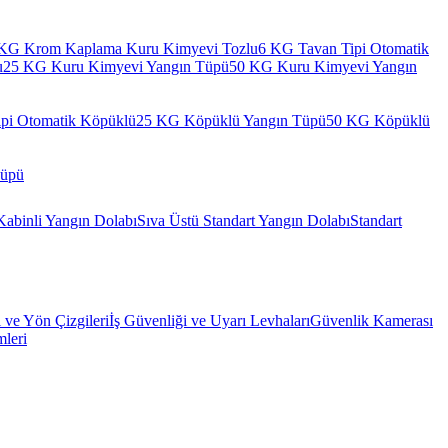
KG Krom Kaplama Kuru Kimyevi Tozlu
6 KG Tavan Tipi Otomatik
u
25 KG Kuru Kimyevi Yangın Tüpü
50 KG Kuru Kimyevi Yangın
pi Otomatik Köpüklü
25 KG Köpüklü Yangın Tüpü
50 KG Köpüklü
Tüpü
Kabinli Yangın Dolabı
Sıva Üstü Standart Yangın Dolabı
Standart
l ve Yön Çizgileri
İş Güvenliği ve Uyarı Levhaları
Güvenlik Kamerası
mleri