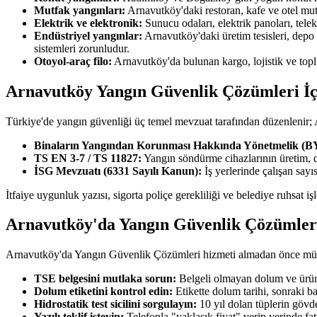
Mutfak yangınları:
Arnavutköy'daki restoran, kafe ve otel mut
Elektrik ve elektronik:
Sunucu odaları, elektrik panoları, tel
Endüstriyel yangınlar:
Arnavutköy'daki üretim tesisleri, depo
sistemleri zorunludur.
Otoyol-araç filo:
Arnavutköy'da bulunan kargo, lojistik ve topl
Arnavutköy Yangın Güvenlik Çözümleri İç
Türkiye'de yangın güvenliği üç temel mevzuat tarafından düzenlenir
Binaların Yangından Korunması Hakkında Yönetmelik (
TS EN 3-7 / TS 11827:
Yangın söndürme cihazlarının üretim, 
İSG Mevzuatı (6331 Sayılı Kanun):
İş yerlerinde çalışan say
İtfaiye uygunluk yazısı, sigorta poliçe gerekliliği ve belediye ruhsat 
Arnavutköy'da Yangın Güvenlik Çözümleri
Arnavutköy'da Yangın Güvenlik Çözümleri hizmeti almadan önce müşteri
TSE belgesini mutlaka sorun:
Belgeli olmayan dolum ve ürün 
Dolum etiketini kontrol edin:
Etikette dolum tarihi, sonraki b
Hidrostatik test sicilini sorgulayın:
10 yıl dolan tüplerin gövde
Yazılı teklif isteyin:
Telefonla "yaklaşık fiyat" verip yerinde fa