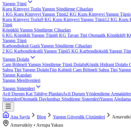
Yangın Tüpü
Kuru Kimyevi Tozlu Yangın Söndürme Cihazları
1 KG Kuru Kimyevi Yangın Tüpü
2 KG Kuru Kimyevi Yangın Tüpü
Kuru Kimyevi Tozlu
9 KG Kuru Kimyevi Yangın Tüpü
12 KG Kuru 
Tüpü
Köpüklü Yangın Söndürme Cihazları
6 KG Köpüklü Yangın Tüpü
6 KG Tavan Tipi Otomatik Köpüklü
9 K
Yangın Tüpü
Karbondioksit Gazlı Yangın Söndürme Cihazları
2 KG Karbondioksitli Yangın Tüpü
5 KG Karbondioksitli Yangın Tü
Yangın Dolabı
Cam Bölmeli Yangın Söndürme Tüpü Dolabı
Köpük Hidrant Dolabı 
Sahra Tipi Yangın Dolabı
Tüp Kabinli Cam Bölmeli Sahra Tipi Yangı
Yangın Kapıları
Yangın Merdivenleri
Yangın Sistemleri
Acil Durum Kat Tahliye Planları
Acil Durum Yönlendirme Armatürler
Sistemleri
Otomatik Davlumbaz Söndürme Sistemleri
Yangın Algılama 
Ana Sayfa
Blog
Yangın Güvenlik Çözümleri
Arnavutk
Arnavutköy
•
Avrupa
Yakası