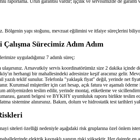
porlama. Ürün garantisi vardır; işçilik ve servisimizde de garanti v
uz. Bölgenin yapı stoğunu, mevzuat eğilimini ve itfaiye süreçlerini biliyo
i Çalışma Sürecimiz Adım Adım
lerimize uyguladığımız 7 adımlı süreç:
ırsınız. Arnavutköy servis koordinatörümüz size 2 dakika içinde döner; 
n herhangi bir mahallesindeki adresinize keşif aracımız gelir. Mevcut ya
azılı teklif sunulur. Telefonla "yaklaşık fiyat" değil, yerinde net fiya
nır. Kurumsal müşteriler için cari hesap, açık fatura ve aşamalı ödeme 
 atölyemizden teslim edilir, yerinde montaj, etiketleme ve sicillendirm
 numarası, garanti belgesi ve BYKHY uyumluluk raporu birlikte teslim edi
atma sistemine alınırsınız. Bakım, dolum ve hidrostatik test tarihleri y
iskleri
yi siteleri özelliği nedeniyle aşağıdaki risk gruplarına özel önlem ister
llelerinde elektrik kaynaklı yangın riski yüksektir. Her dairede en 