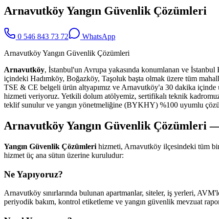
Arnavutköy Yangın Güvenlik Çözümleri
0 546 843 73 72
WhatsApp
Arnavutköy Yangın Güvenlik Çözümleri
Arnavutköy
, İstanbul'un Avrupa yakasında konumlanan ve İstanbul Hav
içindeki Hadımköy, Boğazköy, Taşoluk başta olmak üzere tüm mahal
TSE & CE belgeli ürün altyapımız ve Arnavutköy'a 30 dakika içinde u
hizmeti veriyoruz. Yetkili dolum atölyemiz, sertifikalı teknik kadromu
teklif sunulur ve yangın yönetmeliğine (BYKHY) %100 uyumlu çözüm 
Arnavutköy Yangın Güvenlik Çözümleri — 
Yangın Güvenlik Çözümleri
hizmeti, Arnavutköy ilçesindeki tüm bi
hizmet üç ana sütun üzerine kuruludur:
Ne Yapıyoruz?
Arnavutköy sınırlarında bulunan apartmanlar, siteler, iş yerleri, AVM'le
periyodik bakım, kontrol etiketleme ve yangın güvenlik mevzuat raporl