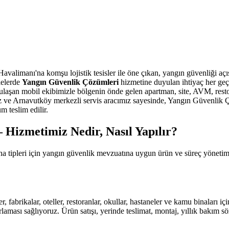
alimanı'na komşu lojistik tesisler ile öne çıkan, yangın güvenliği açısın
lelerde
Yangın Güvenlik Çözümleri
hizmetine duyulan ihtiyaç her geçe
laşan mobil ekibimizle bölgenin önde gelen apartman, site, AVM, rest
z ve Arnavutköy merkezli servis aracımız sayesinde, Yangın Güvenlik Çözü
teslim edilir.
Hizmetimiz Nedir, Nasıl Yapılır?
na tipleri için yangın güvenlik mevzuatına uygun ürün ve süreç yönet
r, fabrikalar, oteller, restoranlar, okullar, hastaneler ve kamu binaları
aması sağlıyoruz. Ürün satışı, yerinde teslimat, montaj, yıllık bakım s