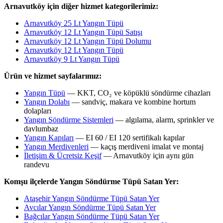
Arnavutköy için diğer hizmet kategorilerimiz:
Arnavutköy 25 Lt Yangın Tüpü
Arnavutköy 12 Lt Yangın Tüpü Satışı
Arnavutköy 12 Lt Yangın Tüpü Dolumu
Arnavutköy 12 Lt Yangın Tüpü
Arnavutköy 9 Lt Yangın Tüpü
Ürün ve hizmet sayfalarımız:
Yangın Tüpü
— KKT, CO₂ ve köpüklü söndürme cihazları
Yangın Dolabı
— sandviç, makara ve kombine hortum
dolapları
Yangın Söndürme Sistemleri
— algılama, alarm, sprinkler ve
davlumbaz
Yangın Kapıları
— EI 60 / EI 120 sertifikalı kapılar
Yangın Merdivenleri
— kaçış merdiveni imalat ve montaj
İletişim & Ücretsiz Keşif
— Arnavutköy için aynı gün
randevu
Komşu ilçelerde Yangın Söndürme Tüpü Satan Yer:
Ataşehir Yangın Söndürme Tüpü Satan Yer
Avcılar Yangın Söndürme Tüpü Satan Yer
Bağcılar Yangın Söndürme Tüpü Satan Yer