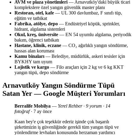
AVM ve plaza yönetimleri
— Arnavutköy'daki büyük ticari
komplekslere özel yangın güvenlik master planı
Restoran, otel, kafe
— UL 300 davlumbaz, F sınıfı tüp,
eğitim ve tatbikat
Fabrika, atölye, depo
— Endüstriyel köpük, sprinkler,
hidrant, algılama sistemleri
Okul, kreş, üniversite
— EN 54 uyumlu algılama, periyodik
bakım, öğrenci tatbikatı
Hastane, klinik, eczane
— CO₂ ağırlıklı yangın söndürme,
hassas alan koruması
Kamu binaları
— Belediye, müdürlük, askeri tesisler için
BYKHY tam uyum
Lojistik ve kargo
— Filo araçları için 2 kg ve 6 kg KKT
yangın tüpü, depo söndürme
Arnavutköy Yangın Söndürme Tüpü
Satan Yer — Google Müşteri Yorumları
Berralife Mobilya
—
Yerel Rehber · 9 yorum · 14
fotoğraf
· 7 ay önce
Kaan bey'e çok teşekkür ederiz işinde çok başarılı
şirketimizin iş güvenliğinde gerekli tüm yangın tüpü ve
yönlendirme levhaları konusunda herzaman yardımcı