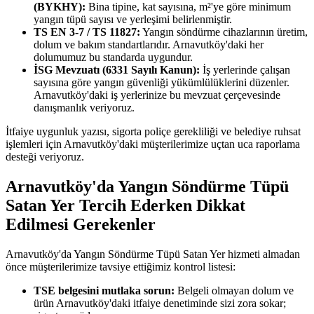
(BYKHY):
Bina tipine, kat sayısına, m²'ye göre minimum
yangın tüpü sayısı ve yerleşimi belirlenmiştir.
TS EN 3-7 / TS 11827:
Yangın söndürme cihazlarının üretim,
dolum ve bakım standartlarıdır. Arnavutköy'daki her
dolumumuz bu standarda uygundur.
İSG Mevzuatı (6331 Sayılı Kanun):
İş yerlerinde çalışan
sayısına göre yangın güvenliği yükümlülüklerini düzenler.
Arnavutköy'daki iş yerlerinize bu mevzuat çerçevesinde
danışmanlık veriyoruz.
İtfaiye uygunluk yazısı, sigorta poliçe gerekliliği ve belediye ruhsat
işlemleri için Arnavutköy'daki müşterilerimize uçtan uca raporlama
desteği veriyoruz.
Arnavutköy'da Yangın Söndürme Tüpü
Satan Yer Tercih Ederken Dikkat
Edilmesi Gerekenler
Arnavutköy'da Yangın Söndürme Tüpü Satan Yer hizmeti almadan
önce müşterilerimize tavsiye ettiğimiz kontrol listesi:
TSE belgesini mutlaka sorun:
Belgeli olmayan dolum ve
ürün Arnavutköy'daki itfaiye denetiminde sizi zora sokar;