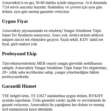
Arnavutköy'a en geç 30-60 dakika içinde ulaşıyoruz. Acil durumda
7/24 servis aracımız hazırdır. Hadımköy ve çevresi için aynı gün
dolum, aynı gün montaj garantisi veriyoruz.
Uygun Fiyat
Arnavutköy piyasasındaki en rekabetçi Yangın Söndürme Tüpü
Satan Yer fiyatlarını sunuyoruz. Aracı yok, üretici-dolum atölyesi-
müşteri zinciri tek elimizden geçiyor. Yazılı teklif, KDV dahil net
fiyat, gizli maliyet yok.
Profesyonel Ekip
Tüm teknisyenlerimiz MEB onaylı yangın güvenlik sertifikasına
sahiptir. Arnavutköy Yangın Söndürme Tüpü Satan Yer ekiplerimiz,
20+ yıllık saha tecrübesine sahip, yangın yönetmeliğine hâkim
profesyonellerdir.
Garantili Hizmet
TSE belgeli ürün, TS 11827 standardına uygun dolum, BYKHY
uyumlu raporlama. Ürün garantisi vardır; işçilik ve servisimizde de
garanti veriyoruz. Arnavutköy'da yaptığımız her dolum ve montaj
sicil numarasıyla kayıt altındadır.