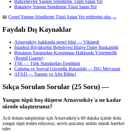
Bahçelievler Yangın Söndürme Tüpü Satan Yer
Bakırköy Yangın Söndürme Tüpü Satan Yer
📖
Genel Yangın Söndürme Tüpü Satan Yer rehberini oku →
Faydalı Dış Kaynaklar
Arnavutköy hakkında genel bilgi — Vikipedi
İstanbul Büyükşehir Belediyesi İtfaiye Daire Başkanlığı
Binaların Yangından Korunması Hakkında Yönetmelik
(Resmî Gazete)
TSE — Türk Standartları Enstitüsü
Çalışma ve Sosyal Güvenlik Bakanlığı — İSG Mevzuatı
AFAD — Yangın ve Afet Bilinci
Sıkça Sorulan Sorular (25 Soru) —
Yangın tüpü boş düşerse Arnavutköy'a ne kadar
sürede ulaştırırsınız?
Acil dolum talepleriniz için Arnavutköy'a 60 dakika içinde dolu
yangın tüpü teslim ediyoruz; servis aracımız stoklu olarak hareket
eder.