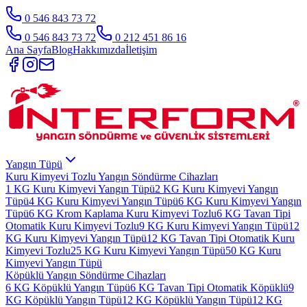
0 546 843 73 72
0 546 843 73 72
0 212 451 86 16
Ana Sayfa
Blog
Hakkımızda
İletişim
Yangın Tüpü
Kuru Kimyevi Tozlu Yangın Söndürme Cihazları
1 KG Kuru Kimyevi Yangın Tüpü
2 KG Kuru Kimyevi Yangın
Tüpü
4 KG Kuru Kimyevi Yangın Tüpü
6 KG Kuru Kimyevi Yangın
Tüpü
6 KG Krom Kaplama Kuru Kimyevi Tozlu
6 KG Tavan Tipi
Otomatik Kuru Kimyevi Tozlu
9 KG Kuru Kimyevi Yangın Tüpü
12
KG Kuru Kimyevi Yangın Tüpü
12 KG Tavan Tipi Otomatik Kuru
Kimyevi Tozlu
25 KG Kuru Kimyevi Yangın Tüpü
50 KG Kuru
Kimyevi Yangın Tüpü
Köpüklü Yangın Söndürme Cihazları
6 KG Köpüklü Yangın Tüpü
6 KG Tavan Tipi Otomatik Köpüklü
9
KG Köpüklü Yangın Tüpü
12 KG Köpüklü Yangın Tüpü
12 KG