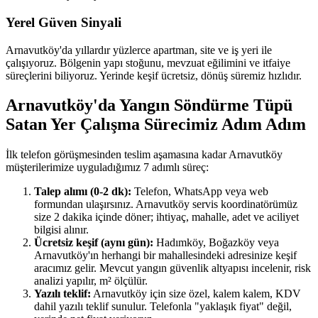
Yerel Güven Sinyali
Arnavutköy'da yıllardır yüzlerce apartman, site ve iş yeri ile
çalışıyoruz. Bölgenin yapı stoğunu, mevzuat eğilimini ve itfaiye
süreçlerini biliyoruz. Yerinde keşif ücretsiz, dönüş süremiz hızlıdır.
Arnavutköy'da Yangın Söndürme Tüpü
Satan Yer Çalışma Sürecimiz Adım Adım
İlk telefon görüşmesinden teslim aşamasına kadar Arnavutköy
müşterilerimize uyguladığımız 7 adımlı süreç:
Talep alımı (0-2 dk):
Telefon, WhatsApp veya web
formundan ulaşırsınız. Arnavutköy servis koordinatörümüz
size 2 dakika içinde döner; ihtiyaç, mahalle, adet ve aciliyet
bilgisi alınır.
Ücretsiz keşif (aynı gün):
Hadımköy, Boğazköy veya
Arnavutköy'ın herhangi bir mahallesindeki adresinize keşif
aracımız gelir. Mevcut yangın güvenlik altyapısı incelenir, risk
analizi yapılır, m² ölçülür.
Yazılı teklif:
Arnavutköy için size özel, kalem kalem, KDV
dahil yazılı teklif sunulur. Telefonla "yaklaşık fiyat" değil,