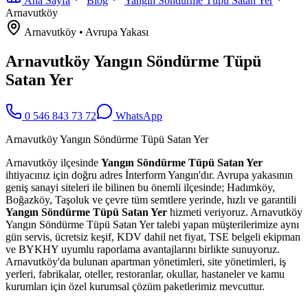
Ana Sayfa
Blog
Yangın Söndürme Tüpü Satan Yer
Arnavutköy
Arnavutköy
•
Avrupa
Yakası
Arnavutköy Yangın Söndürme Tüpü
Satan Yer
0 546 843 73 72
WhatsApp
Arnavutköy Yangın Söndürme Tüpü Satan Yer
Arnavutköy ilçesinde
Yangın Söndürme Tüpü Satan Yer
ihtiyacınız için doğru adres İnterform Yangın'dır. Avrupa yakasının
geniş sanayi siteleri ile bilinen bu önemli ilçesinde; Hadımköy,
Boğazköy, Taşoluk ve çevre tüm semtlere yerinde, hızlı ve garantili
Yangın Söndürme Tüpü Satan Yer
hizmeti veriyoruz. Arnavutköy
Yangın Söndürme Tüpü Satan Yer talebi yapan müşterilerimize aynı
gün servis, ücretsiz keşif, KDV dahil net fiyat, TSE belgeli ekipman
ve BYKHY uyumlu raporlama avantajlarını birlikte sunuyoruz.
Arnavutköy'da bulunan apartman yönetimleri, site yönetimleri, iş
yerleri, fabrikalar, oteller, restoranlar, okullar, hastaneler ve kamu
kurumları için özel kurumsal çözüm paketlerimiz mevcuttur.