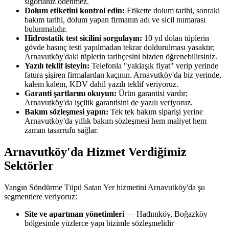
sigortanız ödenmez.
Dolum etiketini kontrol edin:
Etikette dolum tarihi, sonraki
bakım tarihi, dolum yapan firmanın adı ve sicil numarası
bulunmalıdır.
Hidrostatik test sicilini sorgulayın:
10 yıl dolan tüplerin
gövde basınç testi yapılmadan tekrar doldurulması yasaktır;
Arnavutköy'daki tüplerin tarihçesini bizden öğrenebilirsiniz.
Yazılı teklif isteyin:
Telefonla "yaklaşık fiyat" verip yerinde
fatura şişiren firmalardan kaçının. Arnavutköy'da biz yerinde,
kalem kalem, KDV dahil yazılı teklif veriyoruz.
Garanti şartlarını okuyun:
Ürün garantisi vardır;
Arnavutköy'da işçilik garantisini de yazılı veriyoruz.
Bakım sözleşmesi yapın:
Tek tek bakım siparişi yerine
Arnavutköy'da yıllık bakım sözleşmesi hem maliyet hem
zaman tasarrufu sağlar.
Arnavutköy'da Hizmet Verdiğimiz
Sektörler
Yangın Söndürme Tüpü Satan Yer hizmetini Arnavutköy'da şu
segmentlere veriyoruz:
Site ve apartman yönetimleri
— Hadımköy, Boğazköy
bölgesinde yüzlerce yapı bizimle sözleşmelidir