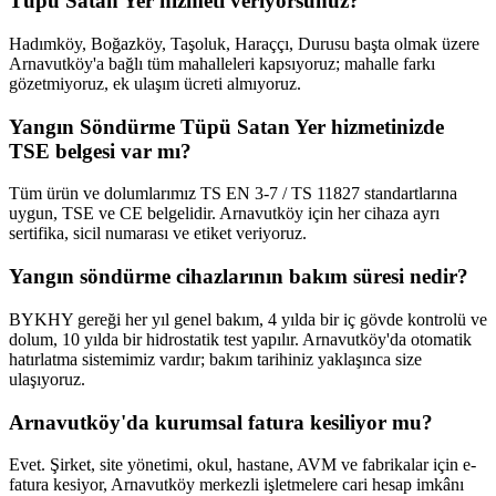
Tüpü Satan Yer hizmeti veriyorsunuz?
Hadımköy, Boğazköy, Taşoluk, Haraççı, Durusu başta olmak üzere
Arnavutköy'a bağlı tüm mahalleleri kapsıyoruz; mahalle farkı
gözetmiyoruz, ek ulaşım ücreti almıyoruz.
Yangın Söndürme Tüpü Satan Yer hizmetinizde
TSE belgesi var mı?
Tüm ürün ve dolumlarımız TS EN 3-7 / TS 11827 standartlarına
uygun, TSE ve CE belgelidir. Arnavutköy için her cihaza ayrı
sertifika, sicil numarası ve etiket veriyoruz.
Yangın söndürme cihazlarının bakım süresi nedir?
BYKHY gereği her yıl genel bakım, 4 yılda bir iç gövde kontrolü ve
dolum, 10 yılda bir hidrostatik test yapılır. Arnavutköy'da otomatik
hatırlatma sistemimiz vardır; bakım tarihiniz yaklaşınca size
ulaşıyoruz.
Arnavutköy'da kurumsal fatura kesiliyor mu?
Evet. Şirket, site yönetimi, okul, hastane, AVM ve fabrikalar için e-
fatura kesiyor, Arnavutköy merkezli işletmelere cari hesap imkânı