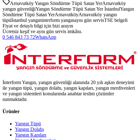
Arnavutköy Yangın Söndürme Tüpü Satan Yer
Arnavutköy
yangın güvenliği
Yangın Söndürme Tüpü Satan Yer İstanbul
Yangın
Söndürme Tüpü Satan Yer
Arnavutköy
Arnavutköy yangın
tüpü
İstanbul yangın
interform yangın
aynı gün servis
TSE belgeli
Fiyat ve detaylı bilgi için bizi arayın
Ücretsiz keşif ve aynı gün servis imkânı.
0 546 843 73 72
WhatsApp
İnterform Yangın, yangın güvenliği alanında 20 yılı aşkın deneyimi
ile yangın tüpü, yangın dolabı, yangın kapıları, yangın merdivenleri
ve yangın sistemleri konularında anahtar teslim çözümler
sunmaktadır.
Ürünler
Yangın Tüpü
Yangın Dolabı
Yangın Kapıları