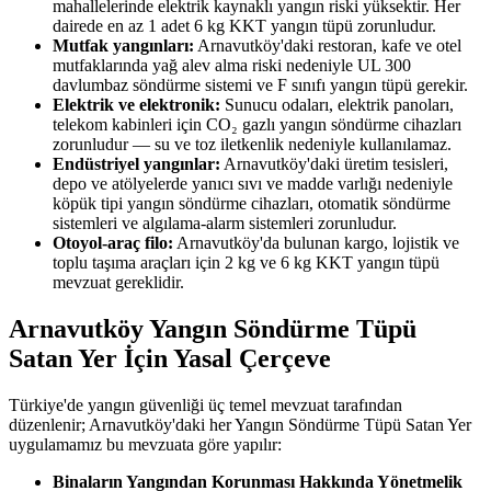
mahallelerinde elektrik kaynaklı yangın riski yüksektir. Her
dairede en az 1 adet 6 kg KKT yangın tüpü zorunludur.
Mutfak yangınları:
Arnavutköy'daki restoran, kafe ve otel
mutfaklarında yağ alev alma riski nedeniyle UL 300
davlumbaz söndürme sistemi ve F sınıfı yangın tüpü gerekir.
Elektrik ve elektronik:
Sunucu odaları, elektrik panoları,
telekom kabinleri için CO₂ gazlı yangın söndürme cihazları
zorunludur — su ve toz iletkenlik nedeniyle kullanılamaz.
Endüstriyel yangınlar:
Arnavutköy'daki üretim tesisleri,
depo ve atölyelerde yanıcı sıvı ve madde varlığı nedeniyle
köpük tipi yangın söndürme cihazları, otomatik söndürme
sistemleri ve algılama-alarm sistemleri zorunludur.
Otoyol-araç filo:
Arnavutköy'da bulunan kargo, lojistik ve
toplu taşıma araçları için 2 kg ve 6 kg KKT yangın tüpü
mevzuat gereklidir.
Arnavutköy Yangın Söndürme Tüpü
Satan Yer İçin Yasal Çerçeve
Türkiye'de yangın güvenliği üç temel mevzuat tarafından
düzenlenir; Arnavutköy'daki her Yangın Söndürme Tüpü Satan Yer
uygulamamız bu mevzuata göre yapılır:
Binaların Yangından Korunması Hakkında Yönetmelik