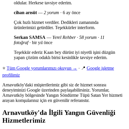
oldular. Herkese tavsiye ederim.
cihan arısüt
—
2 yorum
· 6 ay önce
Çok hızlı hizmet verdiler. Dedikleri zamanında
ürünlerimizi getirdiler. Teşekkürler interform.
Serkan SAMSA
—
Yerel Rehber · 58 yorum · 11
fotoğraf
· bir yıl önce
Teşekkür ederiz Kaan bey dürüst iyi niyetli işini düzgün
yapan çözüm odaklı birisi kesinlikle tavsiye ederim.
⭐
Tüm Google yorumlarımızı okuyun →
· 📍
Google işletme
profilimiz
Arnavutköy'daki müşterilerimiz gibi siz de hizmet sonrası
deneyiminizi Google üzerinden paylaşabilirsiniz. Yorumlar,
Arnavutköy bölgesinde Yangın Söndürme Tüpü Satan Yer hizmeti
arayan komşularınız için en güvenilir referanstır.
Arnavutköy'da İlgili Yangın Güvenliği
Hizmetlerimiz