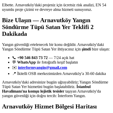
Elbette. Arnavutköy'daki projeniz için ücretsiz risk analizi, EN 54
uyumlu proje çizimi ve devreye alma hizmeti sunuyoruz.
Bize Ulaşın — Arnavutköy Yangın
Söndürme Tüpü Satan Yer Teklifi 2
Dakikada
Yangın güvenliği ertelenecek bir konu değildir. Arnavutköy'daki
Yangın Söndürme Tüpü Satan Yer ihtiyacınız için
şimdi
bize ulaşın:
📞
+90 546 843 73 72
— 7/24 açık hat
💬
WhatsApp
ile fotoğraflı keşif başlatın
✉️
interformyangin@gmail.com
📍 İkitelli OSB merkezimizden Arnavutköy'a 30-60 dakika
Arnavutköy'daki adresinize bugün uğrayabiliriz; Yangın Söndürme
Tüpü Satan Yer hizmetini bugün başlatabiliriz.
İstanbul
Havalimanı'na komşu lojistik tesisler
taşıyan Arnavutköy'da
yangın güvenliği için doğru tercih: İnterform Yangın.
Arnavutköy
Hizmet Bölgesi Haritası