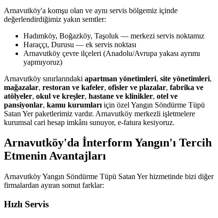
Arnavutköy'a komşu olan ve aynı servis bölgemiz içinde
değerlendirdiğimiz yakın semtler:
Hadımköy, Boğazköy, Taşoluk — merkezi servis noktamız
Haraççı, Durusu — ek servis noktası
Arnavutköy çevre ilçeleri (Anadolu/Avrupa yakası ayrımı
yapmıyoruz)
Arnavutköy sınırlarındaki
apartman yönetimleri
,
site yönetimleri
,
mağazalar
,
restoran ve kafeler
,
ofisler ve plazalar
,
fabrika ve
atölyeler
,
okul ve kreşler
,
hastane ve klinikler
,
otel ve
pansiyonlar
,
kamu kurumları
için özel Yangın Söndürme Tüpü
Satan Yer paketlerimiz vardır. Arnavutköy merkezli işletmelere
kurumsal cari hesap imkânı sunuyor, e-fatura kesiyoruz.
Arnavutköy'da İnterform Yangın'ı Tercih
Etmenin Avantajları
Arnavutköy Yangın Söndürme Tüpü Satan Yer hizmetinde bizi diğer
firmalardan ayıran somut farklar:
Hızlı Servis