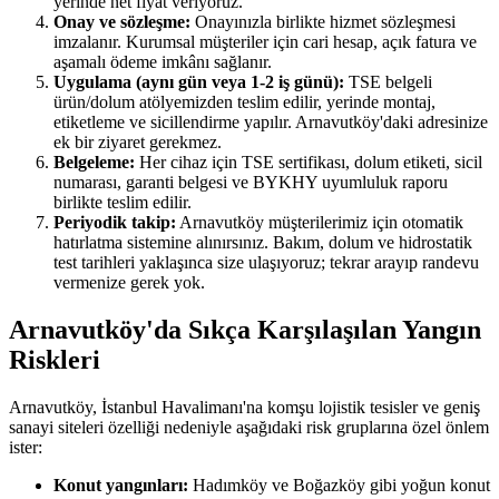
yerinde net fiyat veriyoruz.
Onay ve sözleşme:
Onayınızla birlikte hizmet sözleşmesi
imzalanır. Kurumsal müşteriler için cari hesap, açık fatura ve
aşamalı ödeme imkânı sağlanır.
Uygulama (aynı gün veya 1-2 iş günü):
TSE belgeli
ürün/dolum atölyemizden teslim edilir, yerinde montaj,
etiketleme ve sicillendirme yapılır. Arnavutköy'daki adresinize
ek bir ziyaret gerekmez.
Belgeleme:
Her cihaz için TSE sertifikası, dolum etiketi, sicil
numarası, garanti belgesi ve BYKHY uyumluluk raporu
birlikte teslim edilir.
Periyodik takip:
Arnavutköy müşterilerimiz için otomatik
hatırlatma sistemine alınırsınız. Bakım, dolum ve hidrostatik
test tarihleri yaklaşınca size ulaşıyoruz; tekrar arayıp randevu
vermenize gerek yok.
Arnavutköy'da Sıkça Karşılaşılan Yangın
Riskleri
Arnavutköy, İstanbul Havalimanı'na komşu lojistik tesisler ve geniş
sanayi siteleri özelliği nedeniyle aşağıdaki risk gruplarına özel önlem
ister:
Konut yangınları:
Hadımköy ve Boğazköy gibi yoğun konut