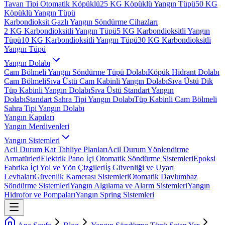
Tavan Tipi Otomatik Köpüklü
25 KG Köpüklü Yangın Tüpü
50 KG
Köpüklü Yangın Tüpü
Karbondioksit Gazlı Yangın Söndürme Cihazları
2 KG Karbondioksitli Yangın Tüpü
5 KG Karbondioksitli Yangın
Tüpü
10 KG Karbondioksitli Yangın Tüpü
30 KG Karbondioksitli
Yangın Tüpü
Yangın Dolabı
Cam Bölmeli Yangın Söndürme Tüpü Dolabı
Köpük Hidrant Dolabı
Cam Bölmeli
Sıva Üstü Cam Kabinli Yangın Dolabı
Sıva Üstü Dik
Tüp Kabinli Yangın Dolabı
Sıva Üstü Standart Yangın
Dolabı
Standart Sahra Tipi Yangın Dolabı
Tüp Kabinli Cam Bölmeli
Sahra Tipi Yangın Dolabı
Yangın Kapıları
Yangın Merdivenleri
Yangın Sistemleri
Acil Durum Kat Tahliye Planları
Acil Durum Yönlendirme
Armatürleri
Elektrik Pano İçi Otomatik Söndürme Sistemleri
Epoksi
Fabrika İçi Yol ve Yön Çizgileri
İş Güvenliği ve Uyarı
Levhaları
Güvenlik Kamerası Sistemleri
Otomatik Davlumbaz
Söndürme Sistemleri
Yangın Algılama ve Alarm Sistemleri
Yangın
Hidrofor ve Pompaları
Yangın Spring Sistemleri