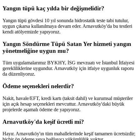
Yangın tüpü kaç yılda bir değişmelidir?
Yangın tüpü gövdesi 10 yıl sonunda hidrostatik teste tabi tutulur,
uygun çıkarsa kullanılmaya devam eder. Arnavutköy'da bu testleri
kendi atölyemizde yapıyoruz.
Yangın Söndürme Tüpü Satan Yer hizmeti yangın
yönetmeliğine uygun mu?
Tüm uygulamalarımız BYKHY, İSG mevzuatı ve İstanbul İtfaiyesi
gerekliliklerine uygundur. Arnavutköy için itfaiye uygunluk raporu
da düzenliyoruz.
Ödeme seçenekleri nelerdir?
Nakit, havale/EFT, kredi kartı (taksit dahil) ve kurumsal müşteriler
için açık hesap seçenekleri mevcuttur. Arnavutköy'daki büyük
projelerde aşamalı ödeme de yapıyoruz.
Arnavutköy'da keşif ücretli mi?
Hayır. Arnavutköy'ın tüm mahallelerinde keşif tamamen ücretsizdir;
hiçbir ön ödeme veya bağlayıcı yükümlülük yoktur.