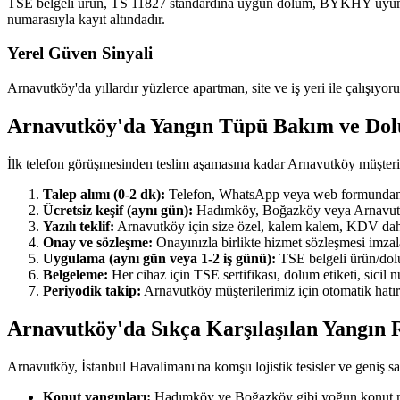
TSE belgeli ürün, TS 11827 standardına uygun dolum, BYKHY uyumlu ra
numarasıyla kayıt altındadır.
Yerel Güven Sinyali
Arnavutköy'da yıllardır yüzlerce apartman, site ve iş yeri ile çalışıyor
Arnavutköy'da Yangın Tüpü Bakım ve Do
İlk telefon görüşmesinden teslim aşamasına kadar Arnavutköy müşteri
Talep alımı (0-2 dk):
Telefon, WhatsApp veya web formundan ulaş
Ücretsiz keşif (aynı gün):
Hadımköy, Boğazköy veya Arnavutköy'ı
Yazılı teklif:
Arnavutköy için size özel, kalem kalem, KDV dahil y
Onay ve sözleşme:
Onayınızla birlikte hizmet sözleşmesi imzala
Uygulama (aynı gün veya 1-2 iş günü):
TSE belgeli ürün/dolum
Belgeleme:
Her cihaz için TSE sertifikası, dolum etiketi, sicil
Periyodik takip:
Arnavutköy müşterilerimiz için otomatik hatırl
Arnavutköy'da Sıkça Karşılaşılan Yangın R
Arnavutköy, İstanbul Havalimanı'na komşu lojistik tesisler ve geniş sana
Konut yangınları:
Hadımköy ve Boğazköy gibi yoğun konut maha