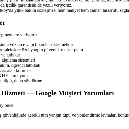
a işçilik garantisini de yazılı veriyoruz.
tköy'da yıllık bakım sözleşmesi hem maliyet hem zaman tasarrufu sağla
er
gmentlere veriyoruz:
de yüzlerce yapı bizimle sözleşmelidir
mplekslere özel yangın güvenlik master planı
ve tatbikat
 algılama sistemleri
ım, öğrenci tatbikatı
sas alan koruması
BYKHY tam uyum
ın tüpü, depo söndürme
 Hizmeti — Google Müşteri Yorumları
ay önce
n iş güvenliğinde gerekli tüm yangın tüpü ve yönlendirme levhaları kon