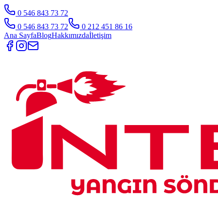
0 546 843 73 72
0 546 843 73 72
0 212 451 86 16
Ana Sayfa
Blog
Hakkımızda
İletişim