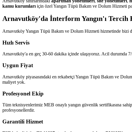
Arnavutköy sınırlarındaki
apartman yönetimleri
,
site yönetimleri
,
m
kamu kurumları
için özel Yangın Tüpü Bakım ve Dolum Hizmeti paket
Arnavutköy'da İnterform Yangın'ı Tercih 
Arnavutköy Yangın Tüpü Bakım ve Dolum Hizmeti hizmetinde bizi diğ
Hızlı Servis
Arnavutköy'a en geç 30-60 dakika içinde ulaşıyoruz. Acil durumda 7/2
Uygun Fiyat
Arnavutköy piyasasındaki en rekabetçi Yangın Tüpü Bakım ve Dolum Hizm
maliyet yok.
Profesyonel Ekip
Tüm teknisyenlerimiz MEB onaylı yangın güvenlik sertifikasına sahi
profesyonellerdir.
Garantili Hizmet