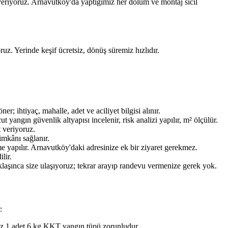
eriyoruz. Arnavutköy'da yaptığımız her dolum ve montaj sicil
ruz. Yerinde keşif ücretsiz, dönüş süremiz hızlıdır.
ihtiyaç, mahalle, adet ve aciliyet bilgisi alınır.
ngın güvenlik altyapısı incelenir, risk analizi yapılır, m² ölçülür.
t veriyoruz.
imkânı sağlanır.
e yapılır. Arnavutköy'daki adresinize ek bir ziyaret gerekmez.
lir.
aklaşınca size ulaşıyoruz; tekrar arayıp randevu vermenize gerek yok.
:
az 1 adet 6 kg KKT yangın tüpü zorunludur.