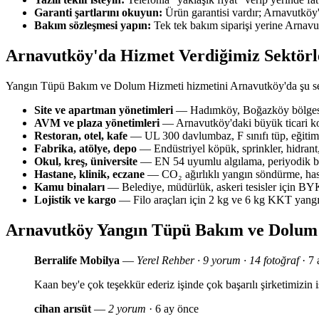
Garanti şartlarını okuyun:
Ürün garantisi vardır; Arnavutköy'd
Bakım sözleşmesi yapın:
Tek tek bakım siparişi yerine Arnavu
Arnavutköy'da Hizmet Verdiğimiz Sektörl
Yangın Tüpü Bakım ve Dolum Hizmeti hizmetini Arnavutköy'da şu se
Site ve apartman yönetimleri
— Hadımköy, Boğazköy bölgesin
AVM ve plaza yönetimleri
— Arnavutköy'daki büyük ticari ko
Restoran, otel, kafe
— UL 300 davlumbaz, F sınıfı tüp, eğitim 
Fabrika, atölye, depo
— Endüstriyel köpük, sprinkler, hidrant,
Okul, kreş, üniversite
— EN 54 uyumlu algılama, periyodik bak
Hastane, klinik, eczane
— CO₂ ağırlıklı yangın söndürme, has
Kamu binaları
— Belediye, müdürlük, askeri tesisler için 
Lojistik ve kargo
— Filo araçları için 2 kg ve 6 kg KKT yang
Arnavutköy Yangın Tüpü Bakım ve Dolum
Berralife Mobilya
—
Yerel Rehber · 9 yorum · 14 fotoğraf
· 7 
Kaan bey'e çok teşekkür ederiz işinde çok başarılı şirketimizi
cihan arısüt
—
2 yorum
· 6 ay önce