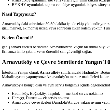
Arnavutköy apartman, site ve iş yerleri için yıllık bakım sözleş
BYKHY uyumluluk raporu ve itfaiye uygunluk belgesi süreçler
Nasıl Yapıyoruz?
Arnavutköy'daki adresinize 30-60 dakika içinde ekip yönlendiriyoruz.
gizli maliyet, ek montaj ücreti veya sonradan çıkan kalem yoktur. Tü
Neden Önemli?
geniş sanayi siteleri barındıran Arnavutköy'da küçük bir ihmal büyük
firmanızı temiz çıkarır ve en önemlisi can güvenliği sağlar.
Arnavutköy ve Çevre Semtlerde Yangın T
İnterform Yangın olarak
Arnavutköy
sınırlarındaki Hadımköy, Boğaz
Mahalle ayrımı yapmıyoruz; Arnavutköy'ın merkez mahalleleri kadar uç
Arnavutköy'a komşu olan ve aynı servis bölgemiz içinde değerlendird
Hadımköy, Boğazköy, Taşoluk — merkezi servis noktamız
Haraççı, Durusu — ek servis noktası
Arnavutköy çevre ilçeleri (Anadolu/Avrupa yakası ayrımı yap