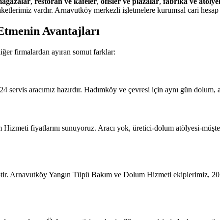
ağazalar
,
restoran ve kafeler
,
ofisler ve plazalar
,
fabrika ve atölye
lerimiz vardır. Arnavutköy merkezli işletmelere kurumsal cari hesap 
Etmenin Avantajları
er firmalardan ayıran somut farklar:
4 servis aracımız hazırdır. Hadımköy ve çevresi için aynı gün dolum, a
eti fiyatlarını sunuyoruz. Aracı yok, üretici-dolum atölyesi-müşteri zi
ptir. Arnavutköy Yangın Tüpü Bakım ve Dolum Hizmeti ekiplerimiz, 20+