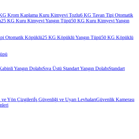
KG Krom Kaplama Kuru Kimyevi Tozlu
6 KG Tavan Tipi Otomatik
u
25 KG Kuru Kimyevi Yangın Tüpü
50 KG Kuru Kimyevi Yangın
pi Otomatik Köpüklü
25 KG Köpüklü Yangın Tüpü
50 KG Köpüklü
Tüpü
Kabinli Yangın Dolabı
Sıva Üstü Standart Yangın Dolabı
Standart
l ve Yön Çizgileri
İş Güvenliği ve Uyarı Levhaları
Güvenlik Kamerası
mleri