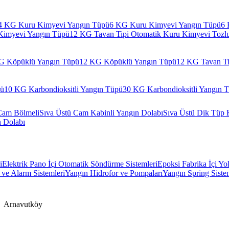
4 KG Kuru Kimyevi Yangın Tüpü
6 KG Kuru Kimyevi Yangın Tüpü
6 
Kimyevi Yangın Tüpü
12 KG Tavan Tipi Otomatik Kuru Kimyevi Tozl
G Köpüklü Yangın Tüpü
12 KG Köpüklü Yangın Tüpü
12 KG Tavan Ti
pü
10 KG Karbondioksitli Yangın Tüpü
30 KG Karbondioksitli Yangın 
Cam Bölmeli
Sıva Üstü Cam Kabinli Yangın Dolabı
Sıva Üstü Dik Tüp 
n Dolabı
i
Elektrik Pano İçi Otomatik Söndürme Sistemleri
Epoksi Fabrika İçi Yo
ve Alarm Sistemleri
Yangın Hidrofor ve Pompaları
Yangın Spring Siste
Arnavutköy