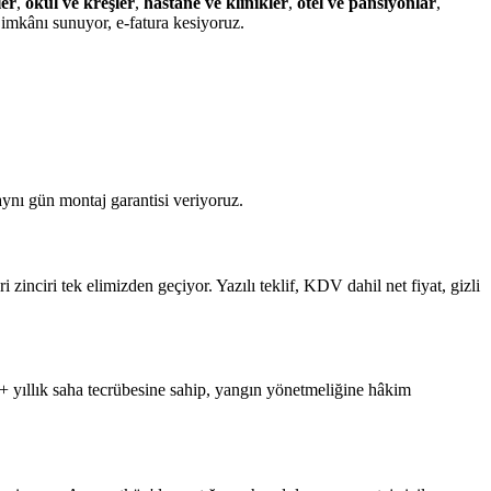
ler
,
okul ve kreşler
,
hastane ve klinikler
,
otel ve pansiyonlar
,
imkânı sunuyor, e-fatura kesiyoruz.
ynı gün montaj garantisi veriyoruz.
nciri tek elimizden geçiyor. Yazılı teklif, KDV dahil net fiyat, gizli
 yıllık saha tecrübesine sahip, yangın yönetmeliğine hâkim