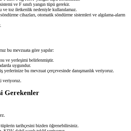
stemi ve F sınıfı yangın tüpü gerekir.
 ve toz iletkenlik nedeniyle kullanılamaz.
n söndürme cihazları, otomatik söndürme sistemleri ve algılama-alarm
.
ız bu mevzuata göre yapılır:
ı ve yerleşimi belirlenmiştir.
ndarda uygundur.
 iş yerlerinize bu mevzuat çerçevesinde danışmanlık veriyoruz.
i veriyoruz.
i Gerekenler
ez.
üplerin tarihçesini bizden öğrenebilirsiniz.
, KDV dahil yazılı teklif veriyoruz.