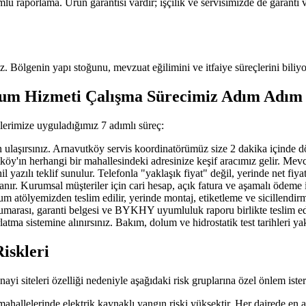
porlama. Ürün garantisi vardır; işçilik ve servisimizde de garanti v
uz. Bölgenin yapı stoğunu, mevzuat eğilimini ve itfaiye süreçlerini biliyo
lum Hizmeti Çalışma Sürecimiz Adım Adım
lerimize uyguladığımız 7 adımlı süreç:
ırsınız. Arnavutköy servis koordinatörümüz size 2 dakika içinde döner; 
n herhangi bir mahallesindeki adresinize keşif aracımız gelir. Mevcut ya
azılı teklif sunulur. Telefonla "yaklaşık fiyat" değil, yerinde net fiya
nır. Kurumsal müşteriler için cari hesap, açık fatura ve aşamalı ödeme 
 atölyemizden teslim edilir, yerinde montaj, etiketleme ve sicillendirm
 numarası, garanti belgesi ve BYKHY uyumluluk raporu birlikte teslim edi
atma sistemine alınırsınız. Bakım, dolum ve hidrostatik test tarihleri y
iskleri
yi siteleri özelliği nedeniyle aşağıdaki risk gruplarına özel önlem ister
llelerinde elektrik kaynaklı yangın riski yüksektir. Her dairede en 