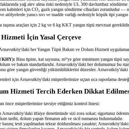
faklarında yağ alev alma riski nedeniyle UL 300 davlumbaz söndürme si
ekom kabinleri için CO₂ gazlı yangın söndürme cihazları zorunludur — su
 ve atölyelerde yanıcı sıvı ve madde varlığı nedeniyle köpük tipi yangı
u taşıma araçları için 2 kg ve 6 kg KKT yangın tüpü mevzuat gereklidir
izmeti İçin Yasal Çerçeve
r; Arnavutköy'daki her Yangın Tüpü Bakım ve Dolum Hizmeti uygulamam
BYKHY):
Bina tipine, kat sayısına, m²'ye göre minimum yangın tüpü sayıs
dolum ve bakım standartlarıdır. Arnavutköy'daki her dolumumuz bu sta
ısına göre yangın güvenliği yükümlülüklerini düzenler. Arnavutköy'daki
işlemleri için Arnavutköy'daki müşterilerimize uçtan uca raporlama desteğ
um Hizmeti Tercih Ederken Dikkat Edilmes
ce müşterilerimize tavsiye ettiğimiz kontrol listesi:
Arnavutköy'daki itfaiye denetiminde sizi zora sokar; sigortanız ödenm
akım tarihi, dolum yapan firmanın adı ve sicil numarası bulunmalıdır.
 basınç testi yapılmadan tekrar doldurulması yasaktır; Arnavutköy'daki t
tura şişiren firmalardan kaçının. Arnavutköy'da biz yerinde, kalem kalem