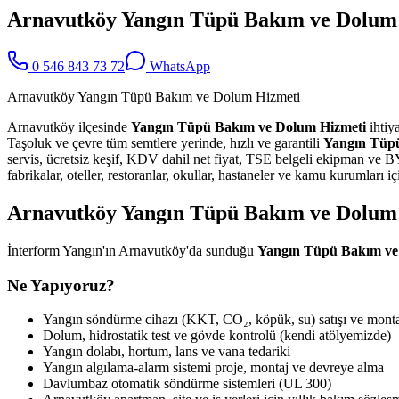
Arnavutköy Yangın Tüpü Bakım ve Dolum
0 546 843 73 72
WhatsApp
Arnavutköy Yangın Tüpü Bakım ve Dolum Hizmeti
Arnavutköy ilçesinde
Yangın Tüpü Bakım ve Dolum Hizmeti
ihtiy
Taşoluk ve çevre tüm semtlere yerinde, hızlı ve garantili
Yangın Tüp
servis, ücretsiz keşif, KDV dahil net fiyat, TSE belgeli ekipman ve 
fabrikalar, oteller, restoranlar, okullar, hastaneler ve kamu kurumları
Arnavutköy Yangın Tüpü Bakım ve Dolum
İnterform Yangın'ın Arnavutköy'da sunduğu
Yangın Tüpü Bakım ve
Ne Yapıyoruz?
Yangın söndürme cihazı (KKT, CO₂, köpük, su) satışı ve monta
Dolum, hidrostatik test ve gövde kontrolü (kendi atölyemizde)
Yangın dolabı, hortum, lans ve vana tedariki
Yangın algılama-alarm sistemi proje, montaj ve devreye alma
Davlumbaz otomatik söndürme sistemleri (UL 300)