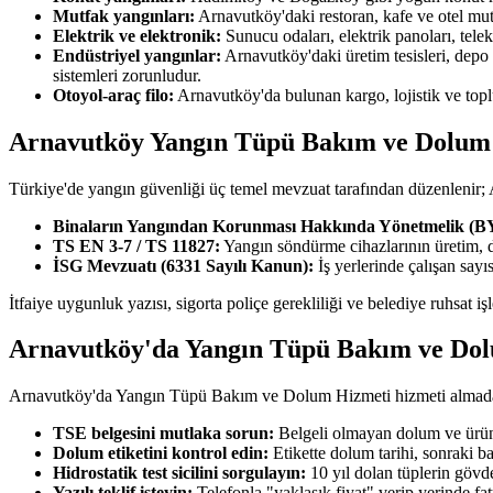
Mutfak yangınları:
Arnavutköy'daki restoran, kafe ve otel mut
Elektrik ve elektronik:
Sunucu odaları, elektrik panoları, tel
Endüstriyel yangınlar:
Arnavutköy'daki üretim tesisleri, depo
sistemleri zorunludur.
Otoyol-araç filo:
Arnavutköy'da bulunan kargo, lojistik ve topl
Arnavutköy Yangın Tüpü Bakım ve Dolum H
Türkiye'de yangın güvenliği üç temel mevzuat tarafından düzenleni
Binaların Yangından Korunması Hakkında Yönetmelik (
TS EN 3-7 / TS 11827:
Yangın söndürme cihazlarının üretim, 
İSG Mevzuatı (6331 Sayılı Kanun):
İş yerlerinde çalışan say
İtfaiye uygunluk yazısı, sigorta poliçe gerekliliği ve belediye ruhsat 
Arnavutköy'da Yangın Tüpü Bakım ve Dol
Arnavutköy'da Yangın Tüpü Bakım ve Dolum Hizmeti hizmeti almadan ön
TSE belgesini mutlaka sorun:
Belgeli olmayan dolum ve ürün 
Dolum etiketini kontrol edin:
Etikette dolum tarihi, sonraki b
Hidrostatik test sicilini sorgulayın:
10 yıl dolan tüplerin gövde
Yazılı teklif isteyin:
Telefonla "yaklaşık fiyat" verip yerinde fa