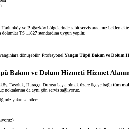
mesi
i
 Hadımköy ve Boğazköy bölgelerinde sabit servis aracımız beklemektedi
m dolumlar TS 11827 standardına uygun yapılır.
 yangınlara dönüşebilir. Profesyonel
Yangın Tüpü Bakım ve Dolum H
üpü Bakım ve Dolum Hizmeti Hizmet Alanı
köy, Taşoluk, Haraççı, Durusu başta olmak üzere ilçeye bağlı
tüm mah
 noktalarına da aynı gün servis sağlıyoruz.
iğimiz yakın semtler:
mıyoruz)