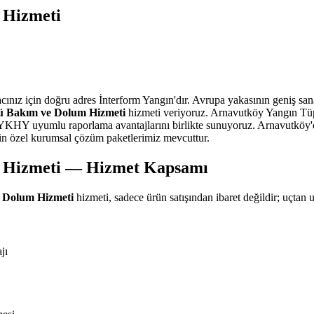
 Hizmeti
acınız için doğru adres İnterform Yangın'dır. Avrupa yakasının geniş san
ü Bakım ve Dolum Hizmeti
hizmeti veriyoruz. Arnavutköy Yangın Tü
BYKHY uyumlu raporlama avantajlarını birlikte sunuyoruz. Arnavutköy'da 
 için özel kurumsal çözüm paketlerimiz mevcuttur.
 Hizmeti — Hizmet Kapsamı
 Dolum Hizmeti
hizmeti, sadece ürün satışından ibaret değildir; uçtan 
jı