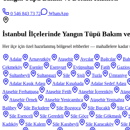
0 546 843 73 72
WhatsApp
İstanbul İlçelerinde
Yangın Tüpü Bakım v
Her ilçe için özel hazırlanmış bölgesel rehberler — mahallelere kadar ü
Adalar
Arnavutköy
Ataşehir
Avcılar
Bağcılar
Bah
Çekmeköy
Esenler
Esenyurt
Eyüpsultan
Fatih
Gazio
Sultanbeyli
Sultangazi
Şile
Şişli
Tuzla
Ümraniye
Adalar Kaşık Adası
Adalar Kınalıada
Adalar Sedef Adası
Ataşehir Ferhatpaşa
Ataşehir Fetih
Ataşehir İçerenköy
Ataşe
Ataşehir Örnek
Ataşehir Yeniçamlıca
Ataşehir Yenisahra
Balibey
Şile Bıçkıdere
Şile Bozgoca
Şile Bucaklı
Şile Ça
Şile Esenceli
Şile Geredeli
Şile Göçe
Şile Gökmaşlı
Kadıköy
Şile Kalem
Şile Karabeyli
Şile Karacaköy
Şile