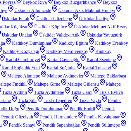
z Poyraz
Beykoz Riva
Beykoz Rüzgarlıbahçe
Beykoz
diye
Üsküdar Altunizade
Üsküdar Aziz Mahmut Hüdayi
Üsküdar Ferah
Üsküdar Güzeltepe
Üsküdar İcadiye
küdar Küçüksu
Üsküdar Küplüce
Üsküdar Mehmet Akif Ersoy
Üsküdar Ünalan
Üsküdar Valide-i Atik
Üsküdar Yavuztürk
ağa
Kadıköy Dumlupınar
Kadıköy Eğitim
Kadıköy Erenköy
Kadıköy Kozyatağı
Kadıköy Merdivenköy
Kadıköy
Kartal Cumhuriyet
Kartal Çavuşoğlu
Kartal Esentepe
Kartal Soğanlık Yeni
Kartal Soğanlık
Kartal Topselvi
e
Maltepe Altıntepe
Maltepe Aydınevler
Maltepe Bağlarbaşı
ltepe Fındıklı
Maltepe Girne
Maltepe Gülensu
Maltepe
Tuzla Aydınlı
Tuzla Aydıntepe
Tuzla Cami
Tuzla Evliya
ostane
Tuzla Şifa
Tuzla Tepeören
Tuzla Yayla
Pendik
ndik Doğu
Pendik Dumlupınar
Pendik Emirli
Pendik
Pendik Güzelyalı
Pendik Harmandere
Pendik Kavakpınar
u
Pendik Sanayi
Pendik Sapanbağları
Pendik Sülüntepe