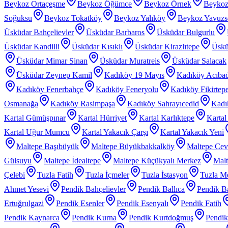
Beykoz Ortaçeşme
Beykoz Öğümce
Beykoz Örnek
Beykoz
Soğuksu
Beykoz Tokatköy
Beykoz Yalıköy
Beykoz Yavuzs
Üsküdar Bahçelievler
Üsküdar Barbaros
Üsküdar Bulgurlu
Üsküdar Kandilli
Üsküdar Kısıklı
Üsküdar Kirazlıtepe
Üskü
Üsküdar Mimar Sinan
Üsküdar Muratreis
Üsküdar Salacak
Üsküdar Zeynep Kamil
Kadıköy 19 Mayıs
Kadıköy Acıba
Kadıköy Fenerbahçe
Kadıköy Feneryolu
Kadıköy Fikirtep
Osmanağa
Kadıköy Rasimpaşa
Kadıköy Sahrayıcedid
Kadı
Kartal Gümüşpınar
Kartal Hürriyet
Kartal Karlıktepe
Karta
Kartal Uğur Mumcu
Kartal Yakacık Çarşı
Kartal Yakacık Yeni
Maltepe Başıbüyük
Maltepe Büyükbakkalköy
Maltepe Cevi
Gülsuyu
Maltepe İdealtepe
Maltepe Küçükyalı Merkez
Malt
Çelebi
Tuzla Fatih
Tuzla İçmeler
Tuzla İstasyon
Tuzla Me
Ahmet Yesevi
Pendik Bahçelievler
Pendik Ballıca
Pendik Ba
Ertuğrulgazi
Pendik Esenler
Pendik Esenyalı
Pendik Fatih
Pendik Kaynarca
Pendik Kurna
Pendik Kurtdoğmuş
Pendik