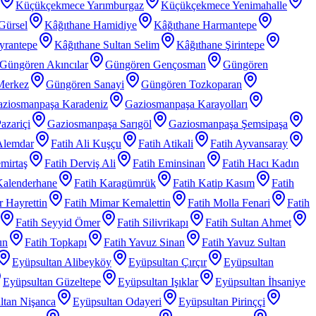
Küçükçekmece Yarımburgaz
Küçükçekmece Yenimahalle
Gürsel
Kâğıthane Hamidiye
Kâğıthane Harmantepe
yrantepe
Kâğıthane Sultan Selim
Kâğıthane Şirintepe
Güngören Akıncılar
Güngören Gençosman
Güngören
Merkez
Güngören Sanayi
Güngören Tozkoparan
ziosmanpaşa Karadeniz
Gaziosmanpaşa Karayolları
azariçi
Gaziosmanpaşa Sarıgöl
Gaziosmanpaşa Şemsipaşa
Alemdar
Fatih Ali Kuşçu
Fatih Atikali
Fatih Ayvansaray
mirtaş
Fatih Derviş Ali
Fatih Eminsinan
Fatih Hacı Kadın
Kalenderhane
Fatih Karagümrük
Fatih Katip Kasım
Fatih
 Hayrettin
Fatih Mimar Kemalettin
Fatih Molla Fenari
Fatih
Fatih Seyyid Ömer
Fatih Silivrikapı
Fatih Sultan Ahmet
un
Fatih Topkapı
Fatih Yavuz Sinan
Fatih Yavuz Sultan
Eyüpsultan Alibeyköy
Eyüpsultan Çırçır
Eyüpsultan
Eyüpsultan Güzeltepe
Eyüpsultan Işıklar
Eyüpsultan İhsaniye
ltan Nişanca
Eyüpsultan Odayeri
Eyüpsultan Pirinççi