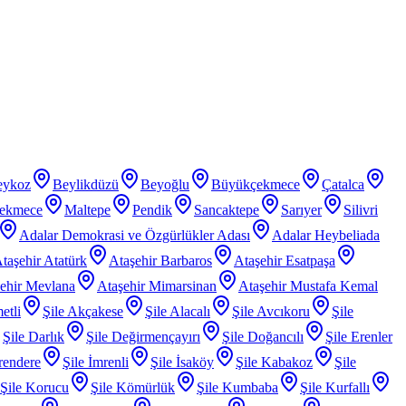
eykoz
Beylikdüzü
Beyoğlu
Büyükçekmece
Çatalca
ekmece
Maltepe
Pendik
Sancaktepe
Sarıyer
Silivri
Adalar Demokrasi ve Özgürlükler Adası
Adalar Heybeliada
taşehir Atatürk
Ataşehir Barbaros
Ataşehir Esatpaşa
ehir Mevlana
Ataşehir Mimarsinan
Ataşehir Mustafa Kemal
etli
Şile Akçakese
Şile Alacalı
Şile Avcıkoru
Şile
Şile Darlık
Şile Değirmençayırı
Şile Doğancılı
Şile Erenler
rendere
Şile İmrenli
Şile İsaköy
Şile Kabakoz
Şile
Şile Korucu
Şile Kömürlük
Şile Kumbaba
Şile Kurfallı