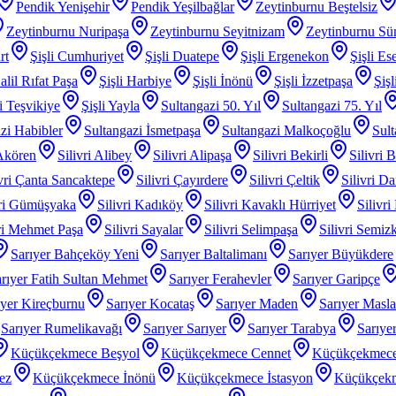
Pendik Yenişehir
Pendik Yeşilbağlar
Zeytinburnu Beştelsiz
Zeytinburnu Nuripaşa
Zeytinburnu Seyitnizam
Zeytinburnu Sü
rt
Şişli Cumhuriyet
Şişli Duatepe
Şişli Ergenekon
Şişli Es
alil Rıfat Paşa
Şişli Harbiye
Şişli İnönü
Şişli İzzetpaşa
Şiş
li Teşvikiye
Şişli Yayla
Sultangazi 50. Yıl
Sultangazi 75. Yıl
zi Habibler
Sultangazi İsmetpaşa
Sultangazi Malkoçoğlu
Sult
 Akören
Silivri Alibey
Silivri Alipaşa
Silivri Bekirli
Silivri 
ivri Çanta Sancaktepe
Silivri Çayırdere
Silivri Çeltik
Silivri D
vri Gümüşyaka
Silivri Kadıköy
Silivri Kavaklı Hürriyet
Silivri
iri Mehmet Paşa
Silivri Sayalar
Silivri Selimpaşa
Silivri Semiz
Sarıyer Bahçeköy Yeni
Sarıyer Baltalimanı
Sarıyer Büyükdere
rıyer Fatih Sultan Mehmet
Sarıyer Ferahevler
Sarıyer Garipçe
ıyer Kireçburnu
Sarıyer Kocataş
Sarıyer Maden
Sarıyer Masl
Sarıyer Rumelikavağı
Sarıyer Sarıyer
Sarıyer Tarabya
Sarıye
Küçükçekmece Beşyol
Küçükçekmece Cennet
Küçükçekmece
ez
Küçükçekmece İnönü
Küçükçekmece İstasyon
Küçükçek