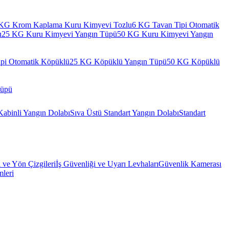
KG Krom Kaplama Kuru Kimyevi Tozlu
6 KG Tavan Tipi Otomatik
u
25 KG Kuru Kimyevi Yangın Tüpü
50 KG Kuru Kimyevi Yangın
pi Otomatik Köpüklü
25 KG Köpüklü Yangın Tüpü
50 KG Köpüklü
Tüpü
Kabinli Yangın Dolabı
Sıva Üstü Standart Yangın Dolabı
Standart
l ve Yön Çizgileri
İş Güvenliği ve Uyarı Levhaları
Güvenlik Kamerası
mleri