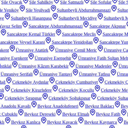
Şile Ovacık
Şile Sahilköy
Şile Satmazlı
Şile Sofular
Şile 
le Yeniköy
Şile Yeşilvadi
Sultanbeyli Abdurrahmangazi
Sulta
iye
Sultanbeyli Hasanpaşa
Sultanbeyli Mecidiye
Sultanbeyli 
 Yavuz Selim
Sancaktepe Abdurrahmangazi
Sancaktepe Akpınar
Sancaktepe Kemal Türkler
Sancaktepe Meclis
Sancaktepe M
ancaktepe Veysel Karani
Sancaktepe Yenidoğan
Sancaktepe Yu
akent
Ümraniye Atatürk
Ümraniye Cemil Meriç
Ümraniye Ç
aniye Esenkent
Ümraniye Esenşehir
Ümraniye Fatih Sultan Me
stiklal
Ümraniye Kâzım Karabekir
Ümraniye Madenler
Ümra
Ümraniye Şerifali
Ümraniye Tantavi
Ümraniye Tatlısu
Ümran
dağ
Çekmeköy Aydınlar
Çekmeköy Cumhuriyet
Çekmeköy Ç
li
Çekmeköy Kirazlıdere
Çekmeköy Koçullu
Çekmeköy Meh
Çekmeköy Sırapınar
Çekmeköy Soğukpınar
Çekmeköy Sultanç
 Anadolu Kavağı
Beykoz Anadolufeneri
Beykoz Baklacı
Bey
 Çubuklu
Beykoz Dereseki
Beykoz Elmalı
Beykoz Fatih
klı
Beykoz Kanlıca
Beykoz Kavacık
Beykoz Kaynarca
Be