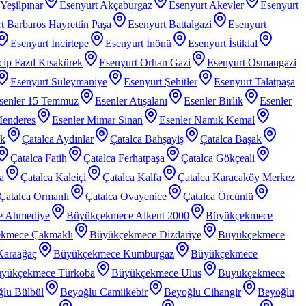
Yeşilpınar
Esenyurt Akçaburgaz
Esenyurt Akevler
Esenyurt
t Barbaros Hayrettin Paşa
Esenyurt Battalgazi
Esenyurt
Esenyurt İncirtepe
Esenyurt İnönü
Esenyurt İstiklal
ip Fazıl Kısakürek
Esenyurt Orhan Gazi
Esenyurt Osmangazi
Esenyurt Süleymaniye
Esenyurt Şehitler
Esenyurt Talatpaşa
senler 15 Temmuz
Esenler Atışalanı
Esenler Birlik
Esenler
Menderes
Esenler Mimar Sinan
Esenler Namık Kemal
rk
Çatalca Aydınlar
Çatalca Bahşayiş
Çatalca Başak
Çatalca Fatih
Çatalca Ferhatpaşa
Çatalca Gökçeali
a
Çatalca Kaleiçi
Çatalca Kalfa
Çatalca Karacaköy Merkez
Çatalca Ormanlı
Çatalca Ovayenice
Çatalca Örcünlü
e Ahmediye
Büyükçekmece Alkent 2000
Büyükçekmece
kmece Çakmaklı
Büyükçekmece Dizdariye
Büyükçekmece
araağaç
Büyükçekmece Kumburgaz
Büyükçekmece
yükçekmece Türkoba
Büyükçekmece Ulus
Büyükçekmece
lu Bülbül
Beyoğlu Camiikebir
Beyoğlu Cihangir
Beyoğlu