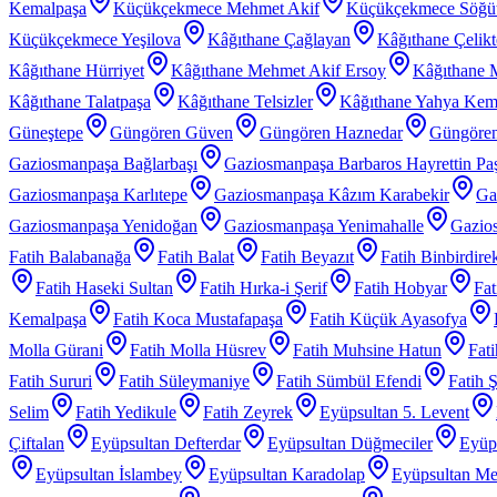
Kemalpaşa
Küçükçekmece Mehmet Akif
Küçükçekmece Söğü
Küçükçekmece Yeşilova
Kâğıthane Çağlayan
Kâğıthane Çelik
Kâğıthane Hürriyet
Kâğıthane Mehmet Akif Ersoy
Kâğıthane 
Kâğıthane Talatpaşa
Kâğıthane Telsizler
Kâğıthane Yahya Kem
Güneştepe
Güngören Güven
Güngören Haznedar
Güngören
Gaziosmanpaşa Bağlarbaşı
Gaziosmanpaşa Barbaros Hayrettin Pa
Gaziosmanpaşa Karlıtepe
Gaziosmanpaşa Kâzım Karabekir
Ga
Gaziosmanpaşa Yenidoğan
Gaziosmanpaşa Yenimahalle
Gazios
Fatih Balabanağa
Fatih Balat
Fatih Beyazıt
Fatih Binbirdire
Fatih Haseki Sultan
Fatih Hırka-i Şerif
Fatih Hobyar
Fat
Kemalpaşa
Fatih Koca Mustafapaşa
Fatih Küçük Ayasofya
Molla Gürani
Fatih Molla Hüsrev
Fatih Muhsine Hatun
Fat
Fatih Sururi
Fatih Süleymaniye
Fatih Sümbül Efendi
Fatih 
Selim
Fatih Yedikule
Fatih Zeyrek
Eyüpsultan 5. Levent
Çiftalan
Eyüpsultan Defterdar
Eyüpsultan Düğmeciler
Eyüp
Eyüpsultan İslambey
Eyüpsultan Karadolap
Eyüpsultan Me