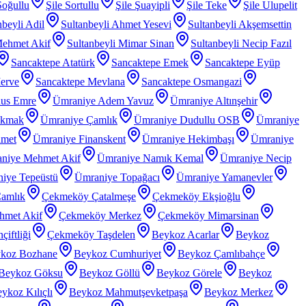
Soğullu
Şile Sortullu
Şile Şuayipli
Şile Teke
Şile Ulupelit
nbeyli Adil
Sultanbeyli Ahmet Yesevi
Sultanbeyli Akşemsettin
Mehmet Akif
Sultanbeyli Mimar Sinan
Sultanbeyli Necip Fazıl
Sancaktepe Atatürk
Sancaktepe Emek
Sancaktepe Eyüp
erve
Sancaktepe Mevlana
Sancaktepe Osmangazi
nus Emre
Ümraniye Adem Yavuz
Ümraniye Altınşehir
akmak
Ümraniye Çamlık
Ümraniye Dudullu OSB
Ümraniye
hmet
Ümraniye Finanskent
Ümraniye Hekimbaşı
Ümraniye
niye Mehmet Akif
Ümraniye Namık Kemal
Ümraniye Necip
iye Tepeüstü
Ümraniye Topağacı
Ümraniye Yamanevler
amlık
Çekmeköy Çatalmeşe
Çekmeköy Ekşioğlu
met Akif
Çekmeköy Merkez
Çekmeköy Mimarsinan
iftliği
Çekmeköy Taşdelen
Beykoz Acarlar
Beykoz
koz Bozhane
Beykoz Cumhuriyet
Beykoz Çamlıbahçe
Beykoz Göksu
Beykoz Göllü
Beykoz Görele
Beykoz
ykoz Kılıçlı
Beykoz Mahmutşevketpaşa
Beykoz Merkez