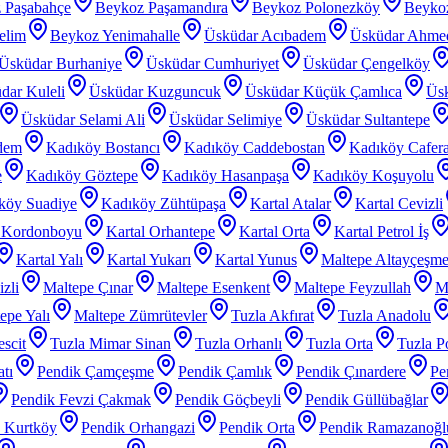
 Paşabahçe
Beykoz Paşamandıra
Beykoz Polonezköy
Beyko
elim
Beykoz Yenimahalle
Üsküdar Acıbadem
Üsküdar Ahme
Üsküdar Burhaniye
Üsküdar Cumhuriyet
Üsküdar Çengelköy
dar Kuleli
Üsküdar Kuzguncuk
Üsküdar Küçük Çamlıca
Üs
Üsküdar Selami Ali
Üsküdar Selimiye
Üsküdar Sultantepe
dem
Kadıköy Bostancı
Kadıköy Caddebostan
Kadıköy Cafer
e
Kadıköy Göztepe
Kadıköy Hasanpaşa
Kadıköy Koşuyolu
köy Suadiye
Kadıköy Zühtüpaşa
Kartal Atalar
Kartal Cevizli
l Kordonboyu
Kartal Orhantepe
Kartal Orta
Kartal Petrol İş
Kartal Yalı
Kartal Yukarı
Kartal Yunus
Maltepe Altayçeşm
zli
Maltepe Çınar
Maltepe Esenkent
Maltepe Feyzullah
Ma
epe Yalı
Maltepe Zümrütevler
Tuzla Akfırat
Tuzla Anadolu
scit
Tuzla Mimar Sinan
Tuzla Orhanlı
Tuzla Orta
Tuzla P
tı
Pendik Çamçeşme
Pendik Çamlık
Pendik Çınardere
Pe
Pendik Fevzi Çakmak
Pendik Göçbeyli
Pendik Güllübağlar
 Kurtköy
Pendik Orhangazi
Pendik Orta
Pendik Ramazanoğl