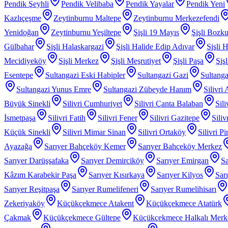
Pendik Şeyhli
Pendik Velibaba
Pendik Yayalar
Pendik Yeni
Kazlıçeşme
Zeytinburnu Maltepe
Zeytinburnu Merkezefendi
Yenidoğan
Zeytinburnu Yeşiltepe
Şişli 19 Mayıs
Şişli Bozku
Gülbahar
Şişli Halaskargazi
Şişli Halide Edip Adıvar
Şişli H
Mecidiyeköy
Şişli Merkez
Şişli Meşrutiyet
Şişli Paşa
Şiş
Esentepe
Sultangazi Eski Habipler
Sultangazi Gazi
Sultanga
Sultangazi Yunus Emre
Sultangazi Zübeyde Hanım
Silivri
Büyük Sinekli
Silivri Cumhuriyet
Silivri Çanta Balaban
Sil
İsmetpaşa
Silivri Fatih
Silivri Fener
Silivri Gazitepe
Sili
Küçük Sinekli
Silivri Mimar Sinan
Silivri Ortaköy
Silivri P
Ayazağa
Sarıyer Bahçeköy Kemer
Sarıyer Bahçeköy Merkez
Sarıyer Darüşşafaka
Sarıyer Demirciköy
Sarıyer Emirgan
Sa
Kâzım Karabekir Paşa
Sarıyer Kısırkaya
Sarıyer Kilyos
Sar
Sarıyer Reşitpaşa
Sarıyer Rumelifeneri
Sarıyer Rumelihisarı
Zekeriyaköy
Küçükçekmece Atakent
Küçükçekmece Atatürk
Çakmak
Küçükçekmece Gültepe
Küçükçekmece Halkalı Merk