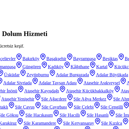
e Dolum Hizmeti
cretsiz keşif.
çelievler
Bakırköy
Başakşehir
Bayrampaşa
Beşiktaş
B
smanpaşa
Güngören
Kadıköy
Kâğıthane
Kartal
Küçükç
Üsküdar
Zeytinburnu
Adalar Burgazada
Adalar Büyükada
Adalar Sivriada
Adalar Tavşan Adası
Ataşehir Aşıkveysel
A
hir İnönü
Ataşehir Kayışdağı
Ataşehir Küçükbakkalköy
Ataş
Ataşehir Yenişehir
Şile Ağaçdere
Şile Ağva Merkez
Şile Ahm
taklı
Şile Çavuş
Şile Çayırbaşı
Şile Çelebi
Şile Çengilli
Şile Göksu
Şile Hacıkasım
Şile Hacıllı
Şile Hasanlı
Şile İm
 Karakiraz
Şile Karamandere
Şile Kervansaray
Şile Kızılca