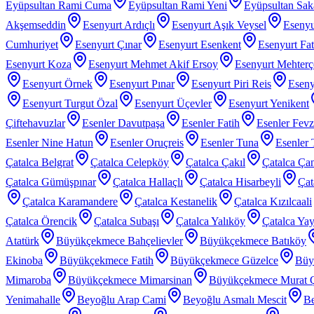
Eyüpsultan Rami Cuma
Eyüpsultan Rami Yeni
Eyüpsultan Sak
Akşemseddin
Esenyurt Ardıçlı
Esenyurt Aşık Veysel
Esenyu
Cumhuriyet
Esenyurt Çınar
Esenyurt Esenkent
Esenyurt Fat
Esenyurt Koza
Esenyurt Mehmet Akif Ersoy
Esenyurt Mehter
Esenyurt Örnek
Esenyurt Pınar
Esenyurt Piri Reis
Eseny
Esenyurt Turgut Özal
Esenyurt Üçevler
Esenyurt Yenikent
Çiftehavuzlar
Esenler Davutpaşa
Esenler Fatih
Esenler Fev
Esenler Nine Hatun
Esenler Oruçreis
Esenler Tuna
Esenler 
Çatalca Belgrat
Çatalca Celepköy
Çatalca Çakıl
Çatalca Ça
Çatalca Gümüşpınar
Çatalca Hallaçlı
Çatalca Hisarbeyli
Çat
Çatalca Karamandere
Çatalca Kestanelik
Çatalca Kızılcaali
Çatalca Örencik
Çatalca Subaşı
Çatalca Yalıköy
Çatalca Yay
Atatürk
Büyükçekmece Bahçelievler
Büyükçekmece Batıköy
Ekinoba
Büyükçekmece Fatih
Büyükçekmece Güzelce
Büy
Mimaroba
Büyükçekmece Mimarsinan
Büyükçekmece Murat 
Yenimahalle
Beyoğlu Arap Cami
Beyoğlu Asmalı Mescit
Be