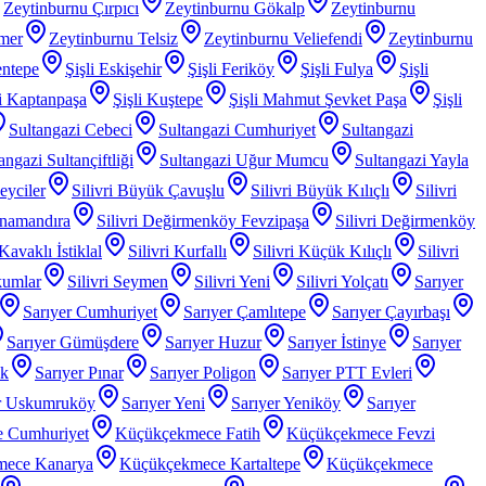
Zeytinburnu Çırpıcı
Zeytinburnu Gökalp
Zeytinburnu
mer
Zeytinburnu Telsiz
Zeytinburnu Veliefendi
Zeytinburnu
entepe
Şişli Eskişehir
Şişli Feriköy
Şişli Fulya
Şişli
li Kaptanpaşa
Şişli Kuştepe
Şişli Mahmut Şevket Paşa
Şişli
Sultangazi Cebeci
Sultangazi Cumhuriyet
Sultangazi
angazi Sultançiftliği
Sultangazi Uğur Mumcu
Sultangazi Yayla
Beyciler
Silivri Büyük Çavuşlu
Silivri Büyük Kılıçlı
Silivri
anamandıra
Silivri Değirmenköy Fevzipaşa
Silivri Değirmenköy
 Kavaklı İstiklal
Silivri Kurfallı
Silivri Küçük Kılıçlı
Silivri
kumlar
Silivri Seymen
Silivri Yeni
Silivri Yolçatı
Sarıyer
Sarıyer Cumhuriyet
Sarıyer Çamlıtepe
Sarıyer Çayırbaşı
Sarıyer Gümüşdere
Sarıyer Huzur
Sarıyer İstinye
Sarıyer
ak
Sarıyer Pınar
Sarıyer Poligon
Sarıyer PTT Evleri
r Uskumruköy
Sarıyer Yeni
Sarıyer Yeniköy
Sarıyer
 Cumhuriyet
Küçükçekmece Fatih
Küçükçekmece Fevzi
mece Kanarya
Küçükçekmece Kartaltepe
Küçükçekmece