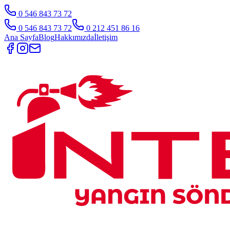
0 546 843 73 72
0 546 843 73 72
0 212 451 86 16
Ana Sayfa
Blog
Hakkımızda
İletişim