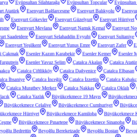
arya
Eyüpsultan Silahtarağa
Eyüpsultan Topçular
Eyüpsultan 
rt Atatürk
Esenyurt Bağlarçeşme
Esenyurt Balıkyolu
Esenyur
ih
Esenyurt Gökevler
Esenyurt Güzelyurt
Esenyurt Hürriyet
çeşme
Esenyurt Mevlana
Esenyurt Namık Kemal
Esenyurt Nec
urt Saadetdere
Esenyurt Selahaddin Eyyubi
Esenyurt Sultaniye
Esenyurt Yeşilkent
Esenyurt Yunus Emre
Esenyurt Zafer
E
zi Çakmak
Esenler Kazım Karabekir
Esenler Kemer
Esenler 
Turgutreis
Esenler Yavuz Selim
Çatalca Akalan
Çatalca Atatü
nakça
Çatalca Çiftlikköy
Çatalca Dağyenice
Çatalca Elbasan
alca İhsaniye
Çatalca İnceğiz
Çatalca İzzettin
Çatalca Kabakç
Çatalca Muratbey Merkez
Çatalca Nakkaş
Çatalca Oklalı
lacık
Çatalca Yazlık
Büyükçekmece 19 Mayıs
Büyükçekmec
Büyükçekmece Celaliye
Büyükçekmece Cumhuriyet
Büyükçe
ükçekmece Hürriyet
Büyükçekmece Kamiloba
Büyükçekmece K
Çeşme
Büyükçekmece Pınartepe
Büyükçekmece Sinanoba
Bü
yoğlu Bedrettin
Beyoğlu Bereketzade
Beyoğlu Bostan
Beyoğ