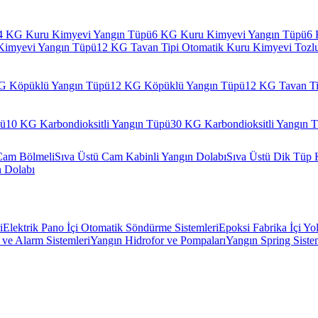
4 KG Kuru Kimyevi Yangın Tüpü
6 KG Kuru Kimyevi Yangın Tüpü
6 
Kimyevi Yangın Tüpü
12 KG Tavan Tipi Otomatik Kuru Kimyevi Tozl
G Köpüklü Yangın Tüpü
12 KG Köpüklü Yangın Tüpü
12 KG Tavan Ti
pü
10 KG Karbondioksitli Yangın Tüpü
30 KG Karbondioksitli Yangın 
Cam Bölmeli
Sıva Üstü Cam Kabinli Yangın Dolabı
Sıva Üstü Dik Tüp 
n Dolabı
i
Elektrik Pano İçi Otomatik Söndürme Sistemleri
Epoksi Fabrika İçi Yo
ve Alarm Sistemleri
Yangın Hidrofor ve Pompaları
Yangın Spring Siste