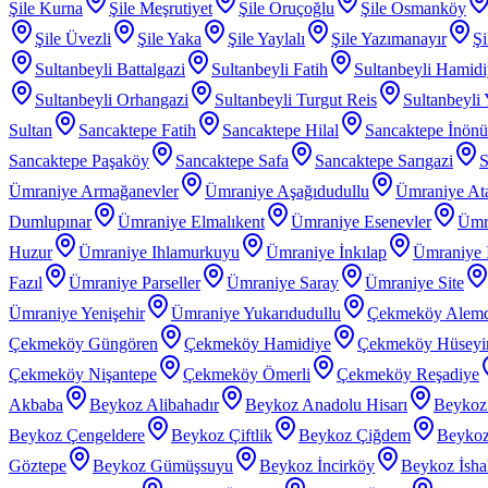
Şile Kurna
Şile Meşrutiyet
Şile Oruçoğlu
Şile Osmanköy
Şile Üvezli
Şile Yaka
Şile Yaylalı
Şile Yazımanayır
Şi
Sultanbeyli Battalgazi
Sultanbeyli Fatih
Sultanbeyli Hamid
Sultanbeyli Orhangazi
Sultanbeyli Turgut Reis
Sultanbeyli
Sultan
Sancaktepe Fatih
Sancaktepe Hilal
Sancaktepe İnönü
Sancaktepe Paşaköy
Sancaktepe Safa
Sancaktepe Sarıgazi
S
Ümraniye Armağanevler
Ümraniye Aşağıdudullu
Ümraniye At
Dumlupınar
Ümraniye Elmalıkent
Ümraniye Esenevler
Ümr
Huzur
Ümraniye Ihlamurkuyu
Ümraniye İnkılap
Ümraniye İ
Fazıl
Ümraniye Parseller
Ümraniye Saray
Ümraniye Site
Ümraniye Yenişehir
Ümraniye Yukarıdudullu
Çekmeköy Alem
Çekmeköy Güngören
Çekmeköy Hamidiye
Çekmeköy Hüseyin
Çekmeköy Nişantepe
Çekmeköy Ömerli
Çekmeköy Reşadiye
Akbaba
Beykoz Alibahadır
Beykoz Anadolu Hisarı
Beykoz
Beykoz Çengeldere
Beykoz Çiftlik
Beykoz Çiğdem
Beykoz
Göztepe
Beykoz Gümüşsuyu
Beykoz İncirköy
Beykoz İsha