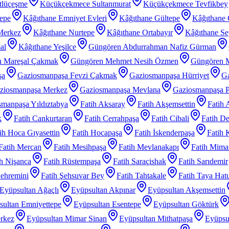
tlüçeşme
Küçükçekmece Sultanmurat
Küçükçekmece Tevfikbey
tepe
Kâğıthane Emniyet Evleri
Kâğıthane Gültepe
Kâğıthane 
Merkez
Kâğıthane Nurtepe
Kâğıthane Ortabayır
Kâğıthane Se
al
Kâğıthane Yeşilce
Güngören Abdurrahman Nafiz Gürman
 Mareşal Çakmak
Güngören Mehmet Nesih Özmen
Güngören 
şa
Gaziosmanpaşa Fevzi Çakmak
Gaziosmanpaşa Hürriyet
Ga
ziosmanpaşa Merkez
Gaziosmanpaşa Mevlana
Gaziosmanpaşa P
manpaşa Yıldıztabya
Fatih Aksaray
Fatih Akşemsettin
Fatih 
k
Fatih Cankurtaran
Fatih Cerrahpaşa
Fatih Cibali
Fatih De
ih Hoca Gıyasettin
Fatih Hocapaşa
Fatih İskenderpaşa
Fatih 
Fatih Mercan
Fatih Mesihpaşa
Fatih Mevlanakapı
Fatih Mimar
ih Nişanca
Fatih Rüstempaşa
Fatih Saraçishak
Fatih Sarıdemir
Şehremini
Fatih Şehsuvar Bey
Fatih Tahtakale
Fatih Taya Hat
Eyüpsultan Ağaçlı
Eyüpsultan Akpınar
Eyüpsultan Akşemsettin
sultan Emniyettepe
Eyüpsultan Esentepe
Eyüpsultan Göktürk
rkez
Eyüpsultan Mimar Sinan
Eyüpsultan Mithatpaşa
Eyüpsu