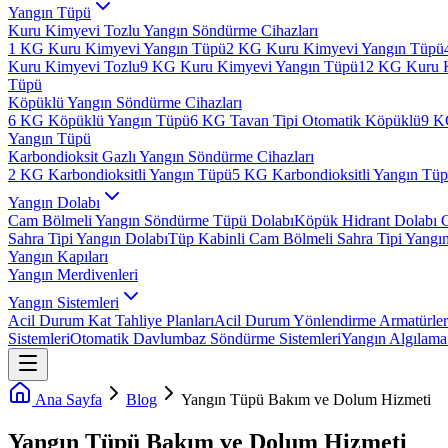
Yangın Tüpü
Kuru Kimyevi Tozlu Yangın Söndürme Cihazları
1 KG Kuru Kimyevi Yangın Tüpü
2 KG Kuru Kimyevi Yangın Tüpü
Kuru Kimyevi Tozlu
9 KG Kuru Kimyevi Yangın Tüpü
12 KG Kuru 
Tüpü
Köpüklü Yangın Söndürme Cihazları
6 KG Köpüklü Yangın Tüpü
6 KG Tavan Tipi Otomatik Köpüklü
9 K
Yangın Tüpü
Karbondioksit Gazlı Yangın Söndürme Cihazları
2 KG Karbondioksitli Yangın Tüpü
5 KG Karbondioksitli Yangın Tü
Yangın Dolabı
Cam Bölmeli Yangın Söndürme Tüpü Dolabı
Köpük Hidrant Dolabı 
Sahra Tipi Yangın Dolabı
Tüp Kabinli Cam Bölmeli Sahra Tipi Yangı
Yangın Kapıları
Yangın Merdivenleri
Yangın Sistemleri
Acil Durum Kat Tahliye Planları
Acil Durum Yönlendirme Armatürler
Sistemleri
Otomatik Davlumbaz Söndürme Sistemleri
Yangın Algılama 
Ana Sayfa
Blog
Yangın Tüpü Bakım ve Dolum Hizmeti
Yangın Tüpü Bakım ve Dolum Hizmeti