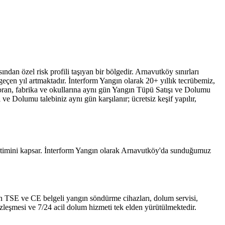
dan özel risk profili taşıyan bir bölgedir. Arnavutköy sınırları
eçen yıl artmaktadır. İnterform Yangın olarak 20+ yıllık tecrübemiz,
oran, fabrika ve okullarına aynı gün Yangın Tüpü Satışı ve Dolumu
e Dolumu talebiniz aynı gün karşılanır; ücretsiz keşif yapılır,
netimini kapsar. İnterform Yangın olarak Arnavutköy'da sunduğumuz
 için TSE ve CE belgeli yangın söndürme cihazları, dolum servisi,
özleşmesi ve 7/24 acil dolum hizmeti tek elden yürütülmektedir.