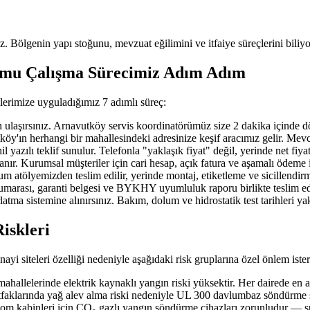
uz. Bölgenin yapı stoğunu, mevzuat eğilimini ve itfaiye süreçlerini biliyo
lumu Çalışma Sürecimiz Adım Adım
lerimize uyguladığımız 7 adımlı süreç:
ırsınız. Arnavutköy servis koordinatörümüz size 2 dakika içinde döner; 
n herhangi bir mahallesindeki adresinize keşif aracımız gelir. Mevcut ya
azılı teklif sunulur. Telefonla "yaklaşık fiyat" değil, yerinde net fiya
nır. Kurumsal müşteriler için cari hesap, açık fatura ve aşamalı ödeme 
 atölyemizden teslim edilir, yerinde montaj, etiketleme ve sicillendirm
 numarası, garanti belgesi ve BYKHY uyumluluk raporu birlikte teslim edi
atma sistemine alınırsınız. Bakım, dolum ve hidrostatik test tarihleri y
iskleri
yi siteleri özelliği nedeniyle aşağıdaki risk gruplarına özel önlem ister
llelerinde elektrik kaynaklı yangın riski yüksektir. Her dairede en 
faklarında yağ alev alma riski nedeniyle UL 300 davlumbaz söndürme si
ekom kabinleri için CO₂ gazlı yangın söndürme cihazları zorunludur — su