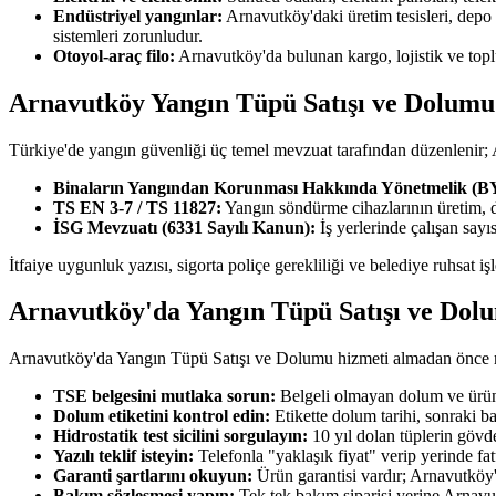
Endüstriyel yangınlar:
Arnavutköy'daki üretim tesisleri, depo
sistemleri zorunludur.
Otoyol-araç filo:
Arnavutköy'da bulunan kargo, lojistik ve topl
Arnavutköy Yangın Tüpü Satışı ve Dolumu 
Türkiye'de yangın güvenliği üç temel mevzuat tarafından düzenlenir
Binaların Yangından Korunması Hakkında Yönetmelik (
TS EN 3-7 / TS 11827:
Yangın söndürme cihazlarının üretim, 
İSG Mevzuatı (6331 Sayılı Kanun):
İş yerlerinde çalışan say
İtfaiye uygunluk yazısı, sigorta poliçe gerekliliği ve belediye ruhsat 
Arnavutköy'da Yangın Tüpü Satışı ve Dol
Arnavutköy'da Yangın Tüpü Satışı ve Dolumu hizmeti almadan önce müşt
TSE belgesini mutlaka sorun:
Belgeli olmayan dolum ve ürün 
Dolum etiketini kontrol edin:
Etikette dolum tarihi, sonraki b
Hidrostatik test sicilini sorgulayın:
10 yıl dolan tüplerin gövde
Yazılı teklif isteyin:
Telefonla "yaklaşık fiyat" verip yerinde fa
Garanti şartlarını okuyun:
Ürün garantisi vardır; Arnavutköy'd
Bakım sözleşmesi yapın:
Tek tek bakım siparişi yerine Arnavu