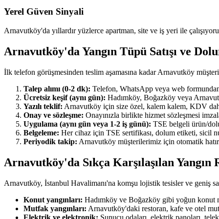
Yerel Güven Sinyali
Arnavutköy'da yıllardır yüzlerce apartman, site ve iş yeri ile çalışıyor
Arnavutköy'da Yangın Tüpü Satışı ve Do
İlk telefon görüşmesinden teslim aşamasına kadar Arnavutköy müşteri
Talep alımı (0-2 dk):
Telefon, WhatsApp veya web formundan ulaş
Ücretsiz keşif (aynı gün):
Hadımköy, Boğazköy veya Arnavutköy'ı
Yazılı teklif:
Arnavutköy için size özel, kalem kalem, KDV dahil y
Onay ve sözleşme:
Onayınızla birlikte hizmet sözleşmesi imzala
Uygulama (aynı gün veya 1-2 iş günü):
TSE belgeli ürün/dolum
Belgeleme:
Her cihaz için TSE sertifikası, dolum etiketi, sicil
Periyodik takip:
Arnavutköy müşterilerimiz için otomatik hatırl
Arnavutköy'da Sıkça Karşılaşılan Yangın R
Arnavutköy, İstanbul Havalimanı'na komşu lojistik tesisler ve geniş sana
Konut yangınları:
Hadımköy ve Boğazköy gibi yoğun konut maha
Mutfak yangınları:
Arnavutköy'daki restoran, kafe ve otel mut
Elektrik ve elektronik:
Sunucu odaları, elektrik panoları, tel