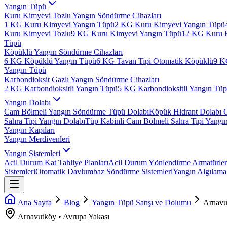
Yangın Tüpü
Kuru Kimyevi Tozlu Yangın Söndürme Cihazları
1 KG Kuru Kimyevi Yangın Tüpü
2 KG Kuru Kimyevi Yangın Tüpü
Kuru Kimyevi Tozlu
9 KG Kuru Kimyevi Yangın Tüpü
12 KG Kuru 
Tüpü
Köpüklü Yangın Söndürme Cihazları
6 KG Köpüklü Yangın Tüpü
6 KG Tavan Tipi Otomatik Köpüklü
9 K
Yangın Tüpü
Karbondioksit Gazlı Yangın Söndürme Cihazları
2 KG Karbondioksitli Yangın Tüpü
5 KG Karbondioksitli Yangın Tü
Yangın Dolabı
Cam Bölmeli Yangın Söndürme Tüpü Dolabı
Köpük Hidrant Dolabı 
Sahra Tipi Yangın Dolabı
Tüp Kabinli Cam Bölmeli Sahra Tipi Yangı
Yangın Kapıları
Yangın Merdivenleri
Yangın Sistemleri
Acil Durum Kat Tahliye Planları
Acil Durum Yönlendirme Armatürler
Sistemleri
Otomatik Davlumbaz Söndürme Sistemleri
Yangın Algılama 
Ana Sayfa
Blog
Yangın Tüpü Satışı ve Dolumu
Arnavu
Arnavutköy
•
Avrupa
Yakası