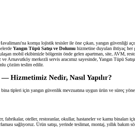
alimanı'na komşu lojistik tesisler ile öne çıkan, yangın güvenliği açısın
lelerde
Yangın Tüpü Satışı ve Dolumu
hizmetine duyulan ihtiyaç her g
laşan mobil ekibimizle bölgenin önde gelen apartman, site, AVM, rest
z ve Arnavutköy merkezli servis aracımız sayesinde, Yangın Tüpü Satışı v
u çözüm teslim edilir.
— Hizmetimiz Nedir, Nasıl Yapılır?
 bina tipleri için yangın güvenlik mevzuatına uygun ürün ve süreç yö
r, fabrikalar, oteller, restoranlar, okullar, hastaneler ve kamu binaları
aması sağlıyoruz. Ürün satışı, yerinde teslimat, montaj, yıllık bakım s