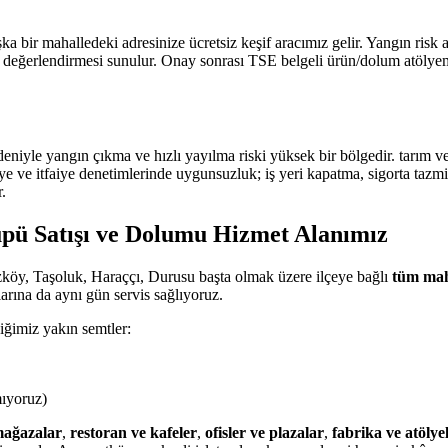
 bir mahalledeki adresinize ücretsiz keşif aracımız gelir. Yangın risk
rlendirmesi sunulur. Onay sonrası TSE belgeli ürün/dolum atölyemizde
edeniyle yangın çıkma ve hızlı yayılma riski yüksek bir bölgedir. tarı
 ve itfaiye denetimlerinde uygunsuzluk; iş yeri kapatma, sigorta tazmin
.
pü Satışı ve Dolumu Hizmet Alanımız
köy, Taşoluk, Haraççı, Durusu başta olmak üzere ilçeye bağlı
tüm mah
rına da aynı gün servis sağlıyoruz.
iğimiz yakın semtler:
mıyoruz)
ağazalar
,
restoran ve kafeler
,
ofisler ve plazalar
,
fabrika ve atölye