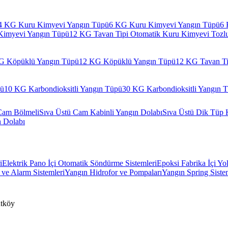
4 KG Kuru Kimyevi Yangın Tüpü
6 KG Kuru Kimyevi Yangın Tüpü
6 
Kimyevi Yangın Tüpü
12 KG Tavan Tipi Otomatik Kuru Kimyevi Tozl
G Köpüklü Yangın Tüpü
12 KG Köpüklü Yangın Tüpü
12 KG Tavan Ti
pü
10 KG Karbondioksitli Yangın Tüpü
30 KG Karbondioksitli Yangın 
Cam Bölmeli
Sıva Üstü Cam Kabinli Yangın Dolabı
Sıva Üstü Dik Tüp 
n Dolabı
i
Elektrik Pano İçi Otomatik Söndürme Sistemleri
Epoksi Fabrika İçi Yo
ve Alarm Sistemleri
Yangın Hidrofor ve Pompaları
Yangın Spring Siste
tköy