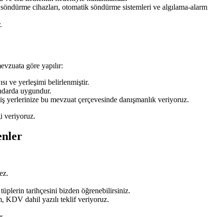
n söndürme cihazları, otomatik söndürme sistemleri ve algılama-alarm
.
vzuata göre yapılır:
ı ve yerleşimi belirlenmiştir.
ndarda uygundur.
 iş yerlerinize bu mevzuat çerçevesinde danışmanlık veriyoruz.
i veriyoruz.
enler
ez.
üplerin tarihçesini bizden öğrenebilirsiniz.
, KDV dahil yazılı teklif veriyoruz.
r.