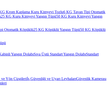
KG Krom Kaplama Kuru Kimyevi Tozlu
6 KG Tavan Tipi Otomatik
u
25 KG Kuru Kimyevi Yangın Tüpü
50 KG Kuru Kimyevi Yangın
pi Otomatik Köpüklü
25 KG Köpüklü Yangın Tüpü
50 KG Köpüklü
Tüpü
Kabinli Yangın Dolabı
Sıva Üstü Standart Yangın Dolabı
Standart
l ve Yön Çizgileri
İş Güvenliği ve Uyarı Levhaları
Güvenlik Kamerası
mleri