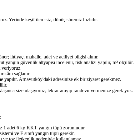
ruz. Yerinde keşif ücretsiz, dönüş süremiz hızlıdır.
ihtiyaç, mahalle, adet ve aciliyet bilgisi alınır.
ngın güvenlik altyapısı incelenir, risk analizi yapılır, m² ölçülür.
t veriyoruz.
imkânı sağlanır.
e yapılır. Arnavutköy'daki adresinize ek bir ziyaret gerekmez.
lir.
aklaşınca size ulaşıyoruz; tekrar arayıp randevu vermenize gerek yok.
:
az 1 adet 6 kg KKT yangın tüpü zorunludur.
stemi ve F sınıfı yangın tüpü gerekir.
 ve toz iletkenlik nedeniyle kullanılamaz.