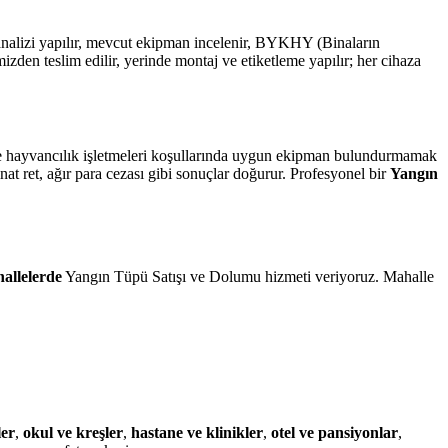
 analizi yapılır, mevcut ekipman incelenir, BYKHY (Binaların
n teslim edilir, yerinde montaj ve etiketleme yapılır; her cihaza
m ve hayvancılık işletmeleri koşullarında uygun ekipman bulundurmamak
at ret, ağır para cezası gibi sonuçlar doğurur. Profesyonel bir
Yangın
allelerde
Yangın Tüpü Satışı ve Dolumu hizmeti veriyoruz. Mahalle
ler
,
okul ve kreşler
,
hastane ve klinikler
,
otel ve pansiyonlar
,