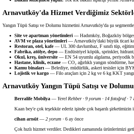
Arnavutköy'da Hizmet Verdiğimiz Sektörl
Yangın Tüpü Satışı ve Dolumu hizmetini Arnavutköy'da şu segmentler
Site ve apartman yönetimleri
— Hadımköy, Boğazköy bölgesin
AVM ve plaza yönetimleri
— Arnavutköy'daki büyük ticari ko
Restoran, otel, kafe
— UL 300 davlumbaz, F sınıfı tüp, eğitim 
Fabrika, atölye, depo
— Endüstriyel köpük, sprinkler, hidrant,
Okul, kreş, üniversite
— EN 54 uyumlu algılama, periyodik bak
Hastane, klinik, eczane
— CO₂ ağırlıklı yangın söndürme, has
Kamu binaları
— Belediye, müdürlük, askeri tesisler için 
Lojistik ve kargo
— Filo araçları için 2 kg ve 6 kg KKT yang
Arnavutköy Yangın Tüpü Satışı ve Dolum
Berralife Mobilya
—
Yerel Rehber · 9 yorum · 14 fotoğraf
· 7 
Kaan bey'e çok teşekkür ederiz işinde çok başarılı şirketimizi
cihan arısüt
—
2 yorum
· 6 ay önce
Çok hızlı hizmet verdiler. Dedikleri zamanında ürünlerimizi geti