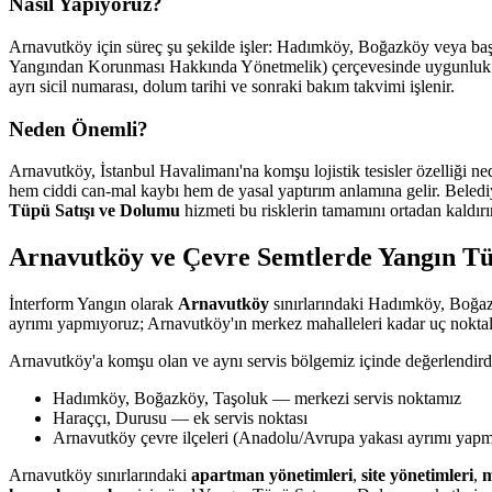
Nasıl Yapıyoruz?
Arnavutköy için süreç şu şekilde işler: Hadımköy, Boğazköy veya başka
Yangından Korunması Hakkında Yönetmelik) çerçevesinde uygunluk değe
ayrı sicil numarası, dolum tarihi ve sonraki bakım takvimi işlenir.
Neden Önemli?
Arnavutköy, İstanbul Havalimanı'na komşu lojistik tesisler özelliği n
hem ciddi can-mal kaybı hem de yasal yaptırım anlamına gelir. Belediye
Tüpü Satışı ve Dolumu
hizmeti bu risklerin tamamını ortadan kaldırır
Arnavutköy ve Çevre Semtlerde Yangın Tü
İnterform Yangın olarak
Arnavutköy
sınırlarındaki Hadımköy, Boğaz
ayrımı yapmıyoruz; Arnavutköy'ın merkez mahalleleri kadar uç noktala
Arnavutköy'a komşu olan ve aynı servis bölgemiz içinde değerlendird
Hadımköy, Boğazköy, Taşoluk — merkezi servis noktamız
Haraççı, Durusu — ek servis noktası
Arnavutköy çevre ilçeleri (Anadolu/Avrupa yakası ayrımı yap
Arnavutköy sınırlarındaki
apartman yönetimleri
,
site yönetimleri
,
m