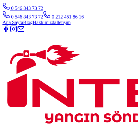
0 546 843 73 72
0 546 843 73 72
0 212 451 86 16
Ana Sayfa
Blog
Hakkımızda
İletişim