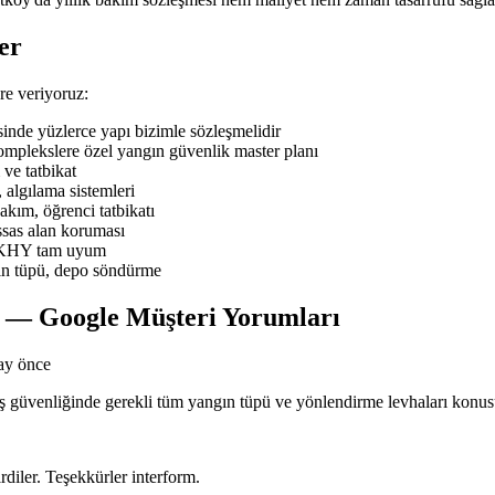
er
e veriyoruz:
de yüzlerce yapı bizimle sözleşmelidir
mplekslere özel yangın güvenlik master planı
ve tatbikat
 algılama sistemleri
ım, öğrenci tatbikatı
sas alan koruması
BYKHY tam uyum
ın tüpü, depo söndürme
u — Google Müşteri Yorumları
ay önce
n iş güvenliğinde gerekli tüm yangın tüpü ve yönlendirme levhaları kon
rdiler. Teşekkürler interform.