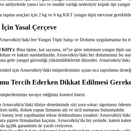
 ve atölyelerde yanıcı sıvı ve madde varlığı nedeniyle köpük tipi yangı
u taşıma araçları için 2 kg ve 6 kg KKT yangın tüpü mevzuat gereklidir
İçin Yasal Çerçeve
; Arnavutköy'daki her Yangın Tüpü Satışı ve Dolumu uygulamamız bu me
BYKHY):
Bina tipine, kat sayısına, m²'ye göre minimum yangın tüpü sayıs
dolum ve bakım standartlarıdır. Arnavutköy'daki her dolumumuz bu sta
ısına göre yangın güvenliği yükümlülüklerini düzenler. Arnavutköy'daki
işlemleri için Arnavutköy'daki müşterilerimize uçtan uca raporlama desteğ
umu Tercih Ederken Dikkat Edilmesi Gerek
erilerimize tavsiye ettiğimiz kontrol listesi:
Arnavutköy'daki itfaiye denetiminde sizi zora sokar; sigortanız ödenm
akım tarihi, dolum yapan firmanın adı ve sicil numarası bulunmalıdır.
 basınç testi yapılmadan tekrar doldurulması yasaktır; Arnavutköy'daki t
tura şişiren firmalardan kaçının. Arnavutköy'da biz yerinde, kalem kalem
a işçilik garantisini de yazılı veriyoruz.
tköy'da yıllık bakım sözleşmesi hem maliyet hem zaman tasarrufu sağla