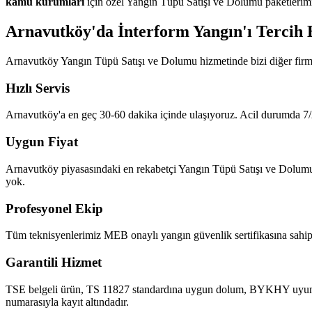
kamu kurumları
için özel Yangın Tüpü Satışı ve Dolumu paketlerimi
Arnavutköy'da İnterform Yangın'ı Tercih 
Arnavutköy Yangın Tüpü Satışı ve Dolumu hizmetinde bizi diğer firma
Hızlı Servis
Arnavutköy'a en geç 30-60 dakika içinde ulaşıyoruz. Acil durumda 7/2
Uygun Fiyat
Arnavutköy piyasasındaki en rekabetçi Yangın Tüpü Satışı ve Dolumu fiy
yok.
Profesyonel Ekip
Tüm teknisyenlerimiz MEB onaylı yangın güvenlik sertifikasına sahipt
Garantili Hizmet
TSE belgeli ürün, TS 11827 standardına uygun dolum, BYKHY uyumlu ra
numarasıyla kayıt altındadır.