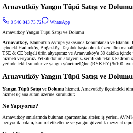
Arnavutköy Yangın Tüpü Satışı ve Dolumu
0 546 843 73 72
WhatsApp
Arnavutköy Yangın Tüpü Satışı ve Dolumu
Arnavutköy
, İstanbul'un Avrupa yakasında konumlanan ve İstanbul Hav
içindeki Hadımköy, Boğazköy, Taşoluk başta olmak üzere tüm mahal
TSE & CE belgeli ürün altyapımız ve Arnavutköy'a 30 dakika içinde u
hizmeti veriyoruz. Yetkili dolum atölyemiz, sertifikalı teknik kadromu
yerinde teklif sunulur ve yangın yönetmeliğine (BYKHY) %100 uyuml
Arnavutköy Yangın Tüpü Satışı ve Dolumu 
Yangın Tüpü Satışı ve Dolumu
hizmeti, Arnavutköy ilçesindeki tüm
hizmet üç ana sütun üzerine kuruludur:
Ne Yapıyoruz?
Arnavutköy sınırlarında bulunan apartmanlar, siteler, iş yerleri, AVM'le
periyodik bakım, kontrol etiketleme ve yangın güvenlik mevzuat raporl