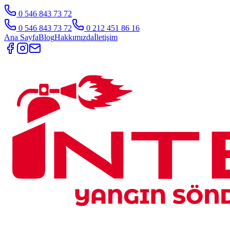
0 546 843 73 72
0 546 843 73 72
0 212 451 86 16
Ana Sayfa
Blog
Hakkımızda
İletişim