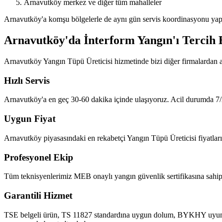
Arnavutköy merkez ve diğer tüm mahalleler
Arnavutköy'a komşu bölgelerle de aynı gün servis koordinasyonu yapı
Arnavutköy'da İnterform Yangın'ı Tercih 
Arnavutköy Yangın Tüpü Üreticisi hizmetinde bizi diğer firmalardan a
Hızlı Servis
Arnavutköy'a en geç 30-60 dakika içinde ulaşıyoruz. Acil durumda 7/2
Uygun Fiyat
Arnavutköy piyasasındaki en rekabetçi Yangın Tüpü Üreticisi fiyatlarını
Profesyonel Ekip
Tüm teknisyenlerimiz MEB onaylı yangın güvenlik sertifikasına sahipt
Garantili Hizmet
TSE belgeli ürün, TS 11827 standardına uygun dolum, BYKHY uyumlu ra