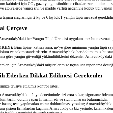
ekom kabinleri için CO₂ gazlı yangın söndürme cihazları zorunludur — su
 ve atölyelerde yanıcı sıvı ve madde varlığı nedeniyle köpük tipi yangı
u taşıma araçları için 2 kg ve 6 kg KKT yangın tüpü mevzuat gereklidir
sal Çerçeve
 Arnavutköy'daki her Yangın Tüpü Üreticisi uygulamamız bu mevzuata g
BYKHY):
Bina tipine, kat sayısına, m²'ye göre minimum yangın tüpü sayıs
dolum ve bakım standartlarıdır. Arnavutköy'daki her dolumumuz bu sta
ısına göre yangın güvenliği yükümlülüklerini düzenler. Arnavutköy'daki
işlemleri için Arnavutköy'daki müşterilerimize uçtan uca raporlama desteğ
cih Ederken Dikkat Edilmesi Gerekenler
ize tavsiye ettiğimiz kontrol listesi:
Arnavutköy'daki itfaiye denetiminde sizi zora sokar; sigortanız ödenm
akım tarihi, dolum yapan firmanın adı ve sicil numarası bulunmalıdır.
 basınç testi yapılmadan tekrar doldurulması yasaktır; Arnavutköy'daki t
tura şişiren firmalardan kaçının. Arnavutköy'da biz yerinde, kalem kalem
a işçilik garantisini de yazılı veriyoruz.