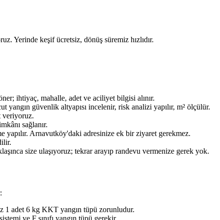
ruz. Yerinde keşif ücretsiz, dönüş süremiz hızlıdır.
ihtiyaç, mahalle, adet ve aciliyet bilgisi alınır.
ngın güvenlik altyapısı incelenir, risk analizi yapılır, m² ölçülür.
t veriyoruz.
imkânı sağlanır.
e yapılır. Arnavutköy'daki adresinize ek bir ziyaret gerekmez.
lir.
aklaşınca size ulaşıyoruz; tekrar arayıp randevu vermenize gerek yok.
:
az 1 adet 6 kg KKT yangın tüpü zorunludur.
stemi ve F sınıfı yangın tüpü gerekir.