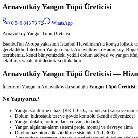
Arnavutköy Yangın Tüpü Üreticisi
0 546 843 73 72
WhatsApp
Arnavutköy Yangın Tüpü Üreticisi
İstanbul'un Avrupa yakasının İstanbul Havalimanı'na komşu lojistik tes
gerekliliktir. İnterform Yangın olarak Arnavutköy'ın Hadımköy, Boğaz
tecrübemiz, kendi bünyemizdeki yetkili dolum atölyesi ve yangın itfaiy
teklifimiz yazılı, ürünlerimiz sertifikalıdır.
Arnavutköy Yangın Tüpü Üreticisi — Hiz
İnterform Yangın'ın Arnavutköy'da sunduğu
Yangın Tüpü Üreticisi
h
Ne Yapıyoruz?
Yangın söndürme cihazı (KKT, CO₂, köpük, su) satışı ve monta
Dolum, hidrostatik test ve gövde kontrolü (kendi atölyemizde)
Yangın dolabı, hortum, lans ve vana tedariki
Yangın algılama-alarm sistemi proje, montaj ve devreye alma
Davlumbaz otomatik söndürme sistemleri (UL 300)