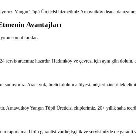
yoruz. Yangın Tüpü Üreticisi hizmetimiz Arnavutköy dışına da uzanır;
Etmenin Avantajları
yıran somut farklar:
4 servis aracımız hazırdır. Hadımköy ve çevresi için aynı gün dolum, a
 sunuyoruz. Aracı yok, üretici-dolum atölyesi-müşteri zinciri tek elimiz
ir. Arnavutköy Yangın Tüpü Üreticisi ekiplerimiz, 20+ yıllık saha tecr
porlama. Ürün garantisi vardır; işçilik ve servisimizde de garanti v