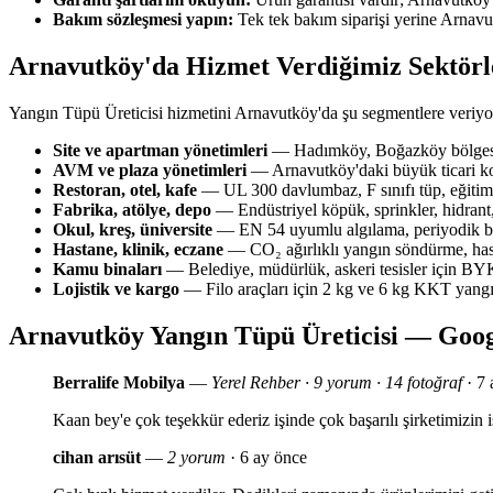
Bakım sözleşmesi yapın:
Tek tek bakım siparişi yerine Arnavu
Arnavutköy'da Hizmet Verdiğimiz Sektörl
Yangın Tüpü Üreticisi hizmetini Arnavutköy'da şu segmentlere veriyo
Site ve apartman yönetimleri
— Hadımköy, Boğazköy bölgesin
AVM ve plaza yönetimleri
— Arnavutköy'daki büyük ticari ko
Restoran, otel, kafe
— UL 300 davlumbaz, F sınıfı tüp, eğitim 
Fabrika, atölye, depo
— Endüstriyel köpük, sprinkler, hidrant,
Okul, kreş, üniversite
— EN 54 uyumlu algılama, periyodik bak
Hastane, klinik, eczane
— CO₂ ağırlıklı yangın söndürme, has
Kamu binaları
— Belediye, müdürlük, askeri tesisler için 
Lojistik ve kargo
— Filo araçları için 2 kg ve 6 kg KKT yang
Arnavutköy Yangın Tüpü Üreticisi — Goog
Berralife Mobilya
—
Yerel Rehber · 9 yorum · 14 fotoğraf
· 7 
Kaan bey'e çok teşekkür ederiz işinde çok başarılı şirketimizi
cihan arısüt
—
2 yorum
· 6 ay önce