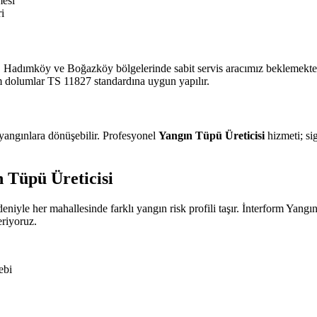
mesi
i
 Hadımköy ve Boğazköy bölgelerinde sabit servis aracımız beklemektedi
m dolumlar TS 11827 standardına uygun yapılır.
 yangınlara dönüşebilir. Profesyonel
Yangın Tüpü Üreticisi
hizmeti; si
 Tüpü Üreticisi
edeniyle her mahallesinde farklı yangın risk profili taşır. İnterform Y
riyoruz.
ebi