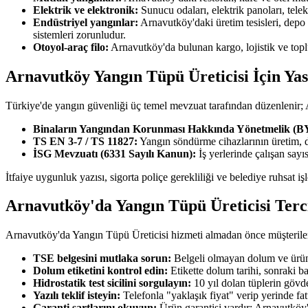
Elektrik ve elektronik:
Sunucu odaları, elektrik panoları, tel
Endüstriyel yangınlar:
Arnavutköy'daki üretim tesisleri, depo
sistemleri zorunludur.
Otoyol-araç filo:
Arnavutköy'da bulunan kargo, lojistik ve topl
Arnavutköy Yangın Tüpü Üreticisi İçin Ya
Türkiye'de yangın güvenliği üç temel mevzuat tarafından düzenlenir;
Binaların Yangından Korunması Hakkında Yönetmelik (
TS EN 3-7 / TS 11827:
Yangın söndürme cihazlarının üretim, 
İSG Mevzuatı (6331 Sayılı Kanun):
İş yerlerinde çalışan say
İtfaiye uygunluk yazısı, sigorta poliçe gerekliliği ve belediye ruhsat 
Arnavutköy'da Yangın Tüpü Üreticisi Ter
Arnavutköy'da Yangın Tüpü Üreticisi hizmeti almadan önce müşterilerim
TSE belgesini mutlaka sorun:
Belgeli olmayan dolum ve ürün 
Dolum etiketini kontrol edin:
Etikette dolum tarihi, sonraki b
Hidrostatik test sicilini sorgulayın:
10 yıl dolan tüplerin gövde
Yazılı teklif isteyin:
Telefonla "yaklaşık fiyat" verip yerinde fa
Garanti şartlarını okuyun:
Ürün garantisi vardır; Arnavutköy'd