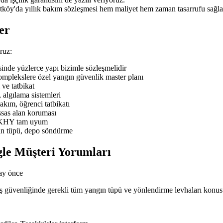
tköy'da yıllık bakım sözleşmesi hem maliyet hem zaman tasarrufu sağla
er
ruz:
de yüzlerce yapı bizimle sözleşmelidir
mplekslere özel yangın güvenlik master planı
ve tatbikat
 algılama sistemleri
ım, öğrenci tatbikatı
sas alan koruması
BYKHY tam uyum
ın tüpü, depo söndürme
le Müşteri Yorumları
ay önce
n iş güvenliğinde gerekli tüm yangın tüpü ve yönlendirme levhaları kon