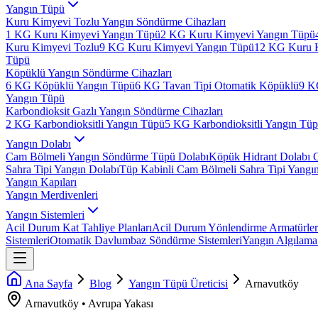
Yangın Tüpü
Kuru Kimyevi Tozlu Yangın Söndürme Cihazları
1 KG Kuru Kimyevi Yangın Tüpü
2 KG Kuru Kimyevi Yangın Tüpü
Kuru Kimyevi Tozlu
9 KG Kuru Kimyevi Yangın Tüpü
12 KG Kuru 
Tüpü
Köpüklü Yangın Söndürme Cihazları
6 KG Köpüklü Yangın Tüpü
6 KG Tavan Tipi Otomatik Köpüklü
9 K
Yangın Tüpü
Karbondioksit Gazlı Yangın Söndürme Cihazları
2 KG Karbondioksitli Yangın Tüpü
5 KG Karbondioksitli Yangın Tü
Yangın Dolabı
Cam Bölmeli Yangın Söndürme Tüpü Dolabı
Köpük Hidrant Dolabı 
Sahra Tipi Yangın Dolabı
Tüp Kabinli Cam Bölmeli Sahra Tipi Yangı
Yangın Kapıları
Yangın Merdivenleri
Yangın Sistemleri
Acil Durum Kat Tahliye Planları
Acil Durum Yönlendirme Armatürler
Sistemleri
Otomatik Davlumbaz Söndürme Sistemleri
Yangın Algılama 
Ana Sayfa
Blog
Yangın Tüpü Üreticisi
Arnavutköy
Arnavutköy
•
Avrupa
Yakası