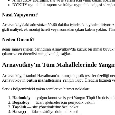
Arnavutköy apartman, site ve iş yerleri için yıllık bakım sözleş
BYKHY uyumluluk raporu ve itfaiye uygunluk belgesi süreçler
Nasıl Yapıyoruz?
Arnavutköy'daki adresinize 30-60 dakika içinde ekip yönlendiriyoruz.
gizli maliyet, ek montaj ücreti veya sonradan çıkan kalem yoktur. Tü
Neden Önemli?
geniş sanayi siteleri barındıran Arnavutköy'da küçük bir ihmal büyük
çıkarır ve en önemlisi can güvenliği sağlar.
Arnavutköy'ın Tüm Mahallelerinde Yangın
Arnavutköy, İstanbul Havalimanı'na komşu lojistik tesisler özelliği n
Arnavutköy'ın
bütün mahallelerine
Yangın Tüpü Üreticisi hizmeti ve
Servis bölgemizdeki yakın semtler ve hizmet noktaları:
Hadımköy
— yoğun konut ve iş yeri Yangın Tüpü Üreticisi tal
Boğazköy
— ticari işletmeler için periyodik bakım
Taşoluk
— site yönetimlerine özel paket
Haraççı
— fabrika/atölye dolum hizmeti