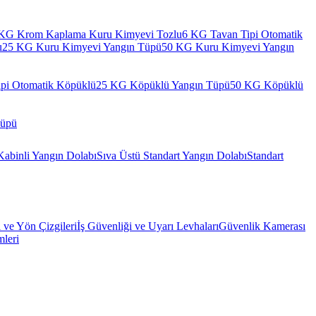
KG Krom Kaplama Kuru Kimyevi Tozlu
6 KG Tavan Tipi Otomatik
u
25 KG Kuru Kimyevi Yangın Tüpü
50 KG Kuru Kimyevi Yangın
pi Otomatik Köpüklü
25 KG Köpüklü Yangın Tüpü
50 KG Köpüklü
Tüpü
Kabinli Yangın Dolabı
Sıva Üstü Standart Yangın Dolabı
Standart
l ve Yön Çizgileri
İş Güvenliği ve Uyarı Levhaları
Güvenlik Kamerası
mleri