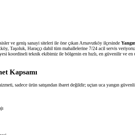
isler ve geniş sanayi siteleri ile öne çıkan Arnavutköy ilçesinde
Yangın
köy, Taşoluk, Haraççı dahil tüm mahallelerine 7/24 acil servis veriyo
esi koordineli teknik ekibimiz ile bölgenin en hızlı, en güvenilir ve en
met Kapsamı
izmeti, sadece ürün satışından ibaret değildir; uçtan uca yangın güvenli
jı