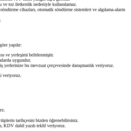
 ve toz iletkenlik nedeniyle kullanılamaz.
n söndürme cihazları, otomatik söndürme sistemleri ve algılama-alarm
.
öre yapılır:
ı ve yerleşimi belirlenmiştir.
ndarda uygundur.
 iş yerlerinize bu mevzuat çerçevesinde danışmanlık veriyoruz.
i veriyoruz.
ez.
üplerin tarihçesini bizden öğrenebilirsiniz.
, KDV dahil yazılı teklif veriyoruz.