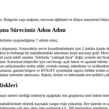
uz. Bölgenin yapı stoğunu, mevzuat eğilimini ve itfaiye süreçlerini biliyo
ışma Sürecimiz Adım Adım
lerimize uyguladığımız 7 adımlı süreç:
ırsınız. Arnavutköy servis koordinatörümüz size 2 dakika içinde döner; 
n herhangi bir mahallesindeki adresinize keşif aracımız gelir. Mevcut ya
azılı teklif sunulur. Telefonla "yaklaşık fiyat" değil, yerinde net fiya
nır. Kurumsal müşteriler için cari hesap, açık fatura ve aşamalı ödeme 
 atölyemizden teslim edilir, yerinde montaj, etiketleme ve sicillendirm
 numarası, garanti belgesi ve BYKHY uyumluluk raporu birlikte teslim edi
atma sistemine alınırsınız. Bakım, dolum ve hidrostatik test tarihleri y
iskleri
yi siteleri özelliği nedeniyle aşağıdaki risk gruplarına özel önlem ister
llelerinde elektrik kaynaklı yangın riski yüksektir. Her dairede en 
faklarında yağ alev alma riski nedeniyle UL 300 davlumbaz söndürme si