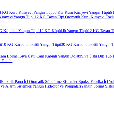
4 KG Kuru Kimyevi Yangın Tüpü
6 KG Kuru Kimyevi Yangın Tüpü
6 
Kimyevi Yangın Tüpü
12 KG Tavan Tipi Otomatik Kuru Kimyevi Tozl
G Köpüklü Yangın Tüpü
12 KG Köpüklü Yangın Tüpü
12 KG Tavan Ti
pü
10 KG Karbondioksitli Yangın Tüpü
30 KG Karbondioksitli Yangın 
Cam Bölmeli
Sıva Üstü Cam Kabinli Yangın Dolabı
Sıva Üstü Dik Tüp 
n Dolabı
i
Elektrik Pano İçi Otomatik Söndürme Sistemleri
Epoksi Fabrika İçi Yo
ve Alarm Sistemleri
Yangın Hidrofor ve Pompaları
Yangın Spring Siste