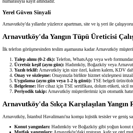
numarasıyla kayıt altındadır.
Yerel Güven Sinyali
Arnavutköy'da yıllardır yüzlerce apartman, site ve iş yeri ile çalışıyor
Arnavutköy'da Yangın Tüpü Üreticisi Çal
İlk telefon görüşmesinden teslim aşamasına kadar Arnavutköy müşteri
Talep alımı (0-2 dk):
Telefon, WhatsApp veya web formundan ulaş
Ücretsiz keşif (aynı gün):
Hadımköy, Boğazköy veya Arnavutköy'ı
Yazılı teklif:
Arnavutköy için size özel, kalem kalem, KDV dahil y
Onay ve sözleşme:
Onayınızla birlikte hizmet sözleşmesi imzala
Uygulama (aynı gün veya 1-2 iş günü):
TSE belgeli ürün/dolum
Belgeleme:
Her cihaz için TSE sertifikası, dolum etiketi, sicil
Periyodik takip:
Arnavutköy müşterilerimiz için otomatik hatırl
Arnavutköy'da Sıkça Karşılaşılan Yangın R
Arnavutköy, İstanbul Havalimanı'na komşu lojistik tesisler ve geniş sana
Konut yangınları:
Hadımköy ve Boğazköy gibi yoğun konut maha
Mutfak yangınları:
Arnavutköy'daki restoran, kafe ve otel mut