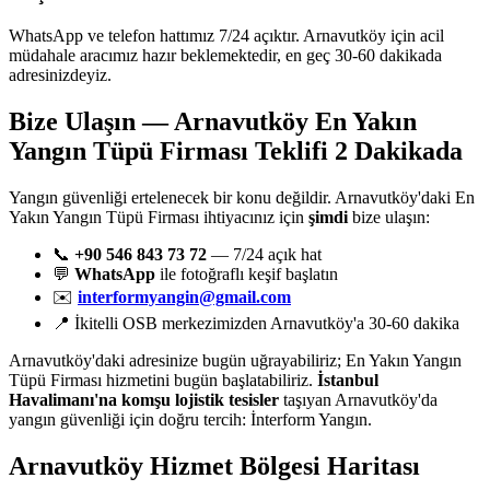
WhatsApp ve telefon hattımız 7/24 açıktır. Arnavutköy için acil
müdahale aracımız hazır beklemektedir, en geç 30-60 dakikada
adresinizdeyiz.
Bize Ulaşın — Arnavutköy En Yakın
Yangın Tüpü Firması Teklifi 2 Dakikada
Yangın güvenliği ertelenecek bir konu değildir. Arnavutköy'daki En
Yakın Yangın Tüpü Firması ihtiyacınız için
şimdi
bize ulaşın:
📞
+90 546 843 73 72
— 7/24 açık hat
💬
WhatsApp
ile fotoğraflı keşif başlatın
✉️
interformyangin@gmail.com
📍 İkitelli OSB merkezimizden Arnavutköy'a 30-60 dakika
Arnavutköy'daki adresinize bugün uğrayabiliriz; En Yakın Yangın
Tüpü Firması hizmetini bugün başlatabiliriz.
İstanbul
Havalimanı'na komşu lojistik tesisler
taşıyan Arnavutköy'da
yangın güvenliği için doğru tercih: İnterform Yangın.
Arnavutköy
Hizmet Bölgesi Haritası