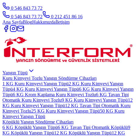
0 546 843 73 72
0 546 843 73 72
0 212 451 86 16
Ana Sayfa
Blog
Hakkımızda
İletişim
Yangın Tüpü
Kuru Kimyevi Tozlu Yangın Söndürme Cihazları
1 KG Kuru Kimyevi Yangın Tüpü
2 KG Kuru Kimyevi Yangın
Tüpü
4 KG Kuru Kimyevi Yangın Tüpü
6 KG Kuru Kimyevi Yangın
Tüpü
6 KG Krom Kaplama Kuru Kimyevi Tozlu
6 KG Tavan Tipi
Otomatik Kuru Kimyevi Tozlu
9 KG Kuru Kimyevi Yangın Tüpü
12
KG Kuru Kimyevi Yangın Tüpü
12 KG Tavan Tipi Otomatik Kuru
Kimyevi Tozlu
25 KG Kuru Kimyevi Yangın Tüpü
50 KG Kuru
Kimyevi Yangın Tüpü
Köpüklü Yangın Söndürme Cihazları
6 KG Köpüklü Yangın Tüpü
6 KG Tavan Tipi Otomatik Köpüklü
9
KG Köpüklü Yangın Tüpü
12 KG Köpüklü Yangın Tüpü
12 KG