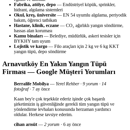
Fabrika, atölye, depo
— Endüstriyel köpük, sprinkler,
hidrant, algılama sistemleri
Okul, kreş, üniversite
— EN 54 uyumlu algılama, periyodik
bakım, öğrenci tatbikatı
Hastane, klinik, eczane
— CO₂ ağırlıklı yangın söndürme,
hassas alan koruması
Kamu binaları
— Belediye, müdürlük, askeri tesisler için
BYKHY tam uyum
Lojistik ve kargo
— Filo araçları için 2 kg ve 6 kg KKT
yangın tüpü, depo söndürme
Arnavutköy En Yakın Yangın Tüpü
Firması — Google Müşteri Yorumları
Berralife Mobilya
—
Yerel Rehber · 9 yorum · 14
fotoğraf
· 7 ay önce
Kaan bey'e çok teşekkür ederiz işinde çok başarılı
şirketimizin iş güvenliğinde gerekli tüm yangın tüpü ve
yönlendirme levhaları konusunda herzaman yardımcı
oldular. Herkese tavsiye ederim.
cihan arısüt
—
2 yorum
· 6 ay önce