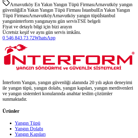
Arnavutköy En Yakın Yangın Tüpü Firması
Arnavutköy yangın
güvenliği
En Yakın Yangın Tüpü Firması İstanbul
En Yakın Yangın
Tüpü Firması
Arnavutköy
Arnavutköy yangın tüpü
İstanbul
yangın
interform yangın
aynı gün servis
TSE belgeli
Fiyat ve detaylı bilgi için bizi arayın
Ücretsiz keşif ve aynı gün servis imkânı.
0 546 843 73 72
WhatsApp
İnterform Yangın, yangın güvenliği alanında 20 yılı aşkın deneyimi
ile yangın tüpü, yangın dolabı, yangın kapıları, yangın merdivenleri
ve yangın sistemleri konularında anahtar teslim çözümler
sunmaktadır.
Ürünler
Yangın Tüpü
Yangın Dolabı
Yangın Kapıları