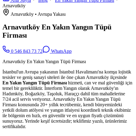
Ana Sayfa
Blog
En Yakın Yangın Tüpü Firması
Arnavutköy
Arnavutköy
•
Avrupa
Yakası
Arnavutköy En Yakın Yangın Tüpü
Firması
0 546 843 73 72
WhatsApp
Arnavutköy En Yakın Yangın Tüpü Firması
İstanbul'un Avrupa yakasının İstanbul Havalimanı'na komşu lojistik
tesisler ve geniş sanayi siteleri ile öne çıkan Arnavutköy ilçesinde
En Yakın Yangın Tüpü Firması
hizmeti, can ve mal güvenliği için
temel bir gerekliliktir. İnterform Yangın olarak Arnavutköy'ın
Hadımköy, Boğazköy, Taşoluk, Haraççı dahil tüm mahallelerine
7/24 acil servis veriyoruz. Arnavutköy En Yakın Yangın Tüpü
Firması konusunda 20+ yıllık tecrübemiz, kendi bünyemizdeki
yetkili dolum atölyesi ve yangın itfaiyesi koordineli teknik ekibimiz
ile bölgenin en hızlı, en güvenilir ve en uygun fiyatlı çözümünü
sunuyoruz. Yerinde keşif ücretsizdir; teklifimiz yazılı, ürünlerimiz
sertifikalıdır.