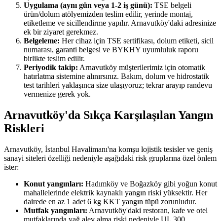
Uygulama (aynı gün veya 1-2 iş günü):
TSE belgeli
ürün/dolum atölyemizden teslim edilir, yerinde montaj,
etiketleme ve sicillendirme yapılır. Arnavutköy'daki adresinize
ek bir ziyaret gerekmez.
Belgeleme:
Her cihaz için TSE sertifikası, dolum etiketi, sicil
numarası, garanti belgesi ve BYKHY uyumluluk raporu
birlikte teslim edilir.
Periyodik takip:
Arnavutköy müşterilerimiz için otomatik
hatırlatma sistemine alınırsınız. Bakım, dolum ve hidrostatik
test tarihleri yaklaşınca size ulaşıyoruz; tekrar arayıp randevu
vermenize gerek yok.
Arnavutköy'da Sıkça Karşılaşılan Yangın
Riskleri
Arnavutköy, İstanbul Havalimanı'na komşu lojistik tesisler ve geniş
sanayi siteleri özelliği nedeniyle aşağıdaki risk gruplarına özel önlem
ister:
Konut yangınları:
Hadımköy ve Boğazköy gibi yoğun konut
mahallelerinde elektrik kaynaklı yangın riski yüksektir. Her
dairede en az 1 adet 6 kg KKT yangın tüpü zorunludur.
Mutfak yangınları:
Arnavutköy'daki restoran, kafe ve otel
mutfaklarında yağ alev alma riski nedeniyle UL 300