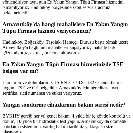
yönlendiriyor, aynı gün En Yakın Yangın Tüpü Firması hizmetini
tamamlıyoruz. Hadımköy bölgesinde sabit servis aracımız
beklemektedir.
Arnavutköy'da hangi mahallelere En Yakın Yangın
Tüpü Firması hizmeti veriyorsunuz?
Hadımköy, Boğazköy, Taşoluk, Haraççı, Durusu başta olmak üzere
Arnavutköy'a bağlı tüm mahalleleri kapsıyoruz; mahalle farkı
gözetmiyoruz, ek ulaşım ücreti almıyoruz.
En Yakın Yangın Tüpü Firması hizmetinizde TSE
belgesi var mı?
Tüm ürün ve dolumlarımız TS EN 3-7 / TS 11827 standartlarına
uygun, TSE ve CE belgelidir. Arnavutköy için her cihaza ayrı
sertifika, sicil numarası ve etiket veriyoruz.
Yangın söndürme cihazlarının bakım süresi nedir?
BYKHY gereği her yıl genel bakım, 4 yılda bir iç gövde kontrolü ve
dolum, 10 yılda bir hidrostatik test yapılır. Arnavutköy'da otomatik
hatırlatma sistemimiz vardır; bakım tarihiniz yaklaşınca size
ulaşıyoruz.