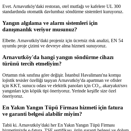
Evet. Arnavutköy'daki restoran, otel mutfağı ve kafelere UL 300
standardında otomatik davlumbaz söndürme sistemleri kuruyoruz.
Yangın algılama ve alarm sistemleri için
danışmanlık veriyor musunuz?
Elbette. Arnavutköy'daki projeniz için ücretsiz risk analizi, EN 54
uyumlu proje çizimi ve devreye alma hizmeti sunuyoruz.
Arnavutköy'da hangi yangın söndürme cihazı
türünü tercih etmeliyim?
Ortamın risk sınıfına göre değişir. İstanbul Havalimanı'na komşu
lojistik tesisler özelliği taşıyan Arnavutköy'da apartman ve ofisler
için KKT, sunucu odası ve elektrik panoları için CO₂, akaryakıt/sıvı
yangınları için köpük tipi öneriyoruz. Yerinde keşifle size özel
öneriyoruz.
En Yakın Yangın Tüpü Firması hizmeti için fatura
ve garanti belgesi alabilir miyim?
Tabii ki. Arnavutköy'daki her En Yakın Yangın Tüpü Firması
hizmetimizde e-fatura, TSE sertifikası, ürün garanti belgesi ve dolum