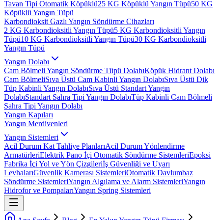
Tavan Tipi Otomatik Köpüklü
25 KG Köpüklü Yangın Tüpü
50 KG
Köpüklü Yangın Tüpü
Karbondioksit Gazlı Yangın Söndürme Cihazları
2 KG Karbondioksitli Yangın Tüpü
5 KG Karbondioksitli Yangın
Tüpü
10 KG Karbondioksitli Yangın Tüpü
30 KG Karbondioksitli
Yangın Tüpü
Yangın Dolabı
Cam Bölmeli Yangın Söndürme Tüpü Dolabı
Köpük Hidrant Dolabı
Cam Bölmeli
Sıva Üstü Cam Kabinli Yangın Dolabı
Sıva Üstü Dik
Tüp Kabinli Yangın Dolabı
Sıva Üstü Standart Yangın
Dolabı
Standart Sahra Tipi Yangın Dolabı
Tüp Kabinli Cam Bölmeli
Sahra Tipi Yangın Dolabı
Yangın Kapıları
Yangın Merdivenleri
Yangın Sistemleri
Acil Durum Kat Tahliye Planları
Acil Durum Yönlendirme
Armatürleri
Elektrik Pano İçi Otomatik Söndürme Sistemleri
Epoksi
Fabrika İçi Yol ve Yön Çizgileri
İş Güvenliği ve Uyarı
Levhaları
Güvenlik Kamerası Sistemleri
Otomatik Davlumbaz
Söndürme Sistemleri
Yangın Algılama ve Alarm Sistemleri
Yangın
Hidrofor ve Pompaları
Yangın Spring Sistemleri