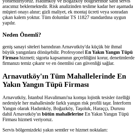
yönlendiriyoruz. Hadımköy ve Boğazköy bölgelerinde sabit servis
aracımız beklemektedir. Risk analizinden teslime kadar her aşamada
müşteri onayı alınır; gizli maliyet, ek montaj ücreti veya sonradan
çıkan kalem yoktur. Tüm dolumlar TS 11827 standardına uygun
yapılır.
Neden Önemli?
geniş sanayi siteleri barındıran Arnavutköy'da küçük bir ihmal
büyük yangınlara dönüşebilir. Profesyonel
En Yakın Yangın Tüpü
Firması
hizmeti; sigorta kapsamının geçerliliğini korur, denetimlerde
firmanızı temiz çıkarır ve en önemlisi can güvenliği sağlar.
Arnavutköy'ın Tüm Mahallelerinde En
Yakın Yangın Tüpü Firması
Arnavutköy, İstanbul Havalimanı'na komşu lojistik tesisler özelliği
nedeniyle her mahallesinde farklı yangın risk profili taşır. İnterform
Yangın olarak Hadımköy, Boğazköy, Taşoluk, Haraççı, Durusu
dahil Arnavutköy'ın
bütün mahallelerine
En Yakın Yangın Tüpü
Firması hizmeti veriyoruz.
Servis bölgemizdeki yakın semtler ve hizmet noktaları: