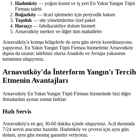
Hadımköy
— yoğun konut ve iş yeri En Yakın Yangın Tüpü
Firması talebi
Boğazköy
— ticari işletmeler için periyodik bakım
Taşoluk
— site yönetimlerine özel paket
Haraççı
— fabrika/atölye dolum hizmeti
Arnavutköy merkez ve diğer tüm mahalleler
Arnavutköy'a komşu bölgelerle de aynı gün servis koordinasyonu
yapıyoruz. En Yakın Yangın Tüpü Firması hizmetimiz Arnavutköy
dışına da uzanır; talebiniz olursa Anadolu ve Avrupa yakasının
tamamına ulaşıyoruz.
Arnavutköy'da İnterform Yangın'ı Tercih
Etmenin Avantajları
Arnavutköy En Yakın Yangın Tüpü Firması hizmetinde bizi diğer
firmalardan ayıran somut farklar:
Hızlı Servis
Arnavutköy'a en geç 30-60 dakika içinde ulaşıyoruz. Acil durumda
7/24 servis aracımız hazırdır. Hadımköy ve çevresi için aynı gün
dolum, aynı gün montaj garantisi veriyoruz.