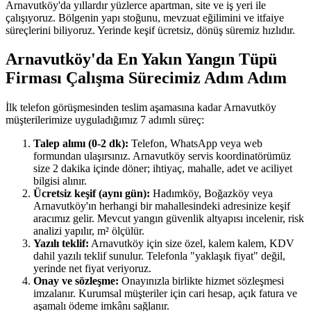
Arnavutköy'da yıllardır yüzlerce apartman, site ve iş yeri ile
çalışıyoruz. Bölgenin yapı stoğunu, mevzuat eğilimini ve itfaiye
süreçlerini biliyoruz. Yerinde keşif ücretsiz, dönüş süremiz hızlıdır.
Arnavutköy'da En Yakın Yangın Tüpü
Firması Çalışma Sürecimiz Adım Adım
İlk telefon görüşmesinden teslim aşamasına kadar Arnavutköy
müşterilerimize uyguladığımız 7 adımlı süreç:
Talep alımı (0-2 dk):
Telefon, WhatsApp veya web
formundan ulaşırsınız. Arnavutköy servis koordinatörümüz
size 2 dakika içinde döner; ihtiyaç, mahalle, adet ve aciliyet
bilgisi alınır.
Ücretsiz keşif (aynı gün):
Hadımköy, Boğazköy veya
Arnavutköy'ın herhangi bir mahallesindeki adresinize keşif
aracımız gelir. Mevcut yangın güvenlik altyapısı incelenir, risk
analizi yapılır, m² ölçülür.
Yazılı teklif:
Arnavutköy için size özel, kalem kalem, KDV
dahil yazılı teklif sunulur. Telefonla "yaklaşık fiyat" değil,
yerinde net fiyat veriyoruz.
Onay ve sözleşme:
Onayınızla birlikte hizmet sözleşmesi
imzalanır. Kurumsal müşteriler için cari hesap, açık fatura ve
aşamalı ödeme imkânı sağlanır.