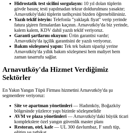
Hidrostatik test sicilini sorgulayın:
10 yıl dolan tüplerin
gövde basınç testi yapılmadan tekrar doldurulması yasaktır;
Arnavutköy'daki tüplerin tarihçesini bizden öğrenebilirsiniz.
Yazılı teklif isteyin:
Telefonla "yaklaşık fiyat" verip yerinde
fatura şişiren firmalardan kaçının. Arnavutköy'da biz yerinde,
kalem kalem, KDV dahil yazılı teklif veriyoruz.
Garanti şartlarını okuyun:
Ürün garantisi vardır;
Arnavutköy'da işçilik garantisini de yazılı veriyoruz.
Bakım sözleşmesi yapın:
Tek tek bakım siparişi yerine
Arnavutköy'da yıllık bakım sözleşmesi hem maliyet hem
zaman tasarrufu sağlar.
Arnavutköy'da Hizmet Verdiğimiz
Sektörler
En Yakın Yangın Tüpü Firması hizmetini Arnavutköy'da şu
segmentlere veriyoruz:
Site ve apartman yönetimleri
— Hadımköy, Boğazköy
bölgesinde yüzlerce yapı bizimle sözleşmelidir
AVM ve plaza yönetimleri
— Arnavutköy'daki büyük ticari
komplekslere özel yangın güvenlik master planı
Restoran, otel, kafe
— UL 300 davlumbaz, F sınıfı tüp,
eğitim ve tatbikat