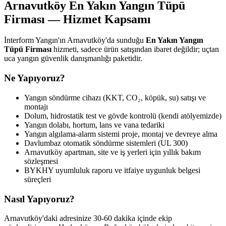
Arnavutköy En Yakın Yangın Tüpü
Firması — Hizmet Kapsamı
İnterform Yangın'ın Arnavutköy'da sunduğu
En Yakın Yangın
Tüpü Firması
hizmeti, sadece ürün satışından ibaret değildir; uçtan
uca yangın güvenlik danışmanlığı paketidir.
Ne Yapıyoruz?
Yangın söndürme cihazı (KKT, CO₂, köpük, su) satışı ve
montajı
Dolum, hidrostatik test ve gövde kontrolü (kendi atölyemizde)
Yangın dolabı, hortum, lans ve vana tedariki
Yangın algılama-alarm sistemi proje, montaj ve devreye alma
Davlumbaz otomatik söndürme sistemleri (UL 300)
Arnavutköy apartman, site ve iş yerleri için yıllık bakım
sözleşmesi
BYKHY uyumluluk raporu ve itfaiye uygunluk belgesi
süreçleri
Nasıl Yapıyoruz?
Arnavutköy'daki adresinize 30-60 dakika içinde ekip