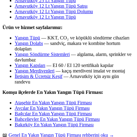
Arnavutköy 25 Lt Yangın Tüpü
Arnavutköy 12 Lt Yangın Tüpü Satışı
Arnavutköy 12 Lt Yangın Tüpü Dolumu
Arnavutköy 12 Lt Yangın Tüpü
Ürün ve hizmet sayfalarımız:
Yangın Tüpü
— KKT, CO₂ ve köpüklü söndürme cihazları
Yangın Dolabı
— sandviç, makara ve kombine hortum
dolapları
Yangın Söndürme Sistemleri
— algılama, alarm, sprinkler ve
davlumbaz
Yangın Kapıları
— EI 60 / EI 120 sertifikalı kapılar
Yangın Merdivenleri
— kaçış merdiveni imalat ve montaj
İletişim & Ücretsiz Keşif
— Arnavutköy için aynı gün
randevu
Komşu ilçelerde En Yakın Yangın Tüpü Firması:
Ataşehir En Yakın Yangın Tüpü Firması
Avcılar En Yakın Yangın Tüpü Firması
Bağcılar En Yakın Yangın Tüpü Firması
Bahçelievler En Yakın Yangın Tüpü Firması
Bakırköy En Yakın Yangın Tüpü Firması
📖
Genel En Yakın Yangın Tüpü Firması rehberini oku →