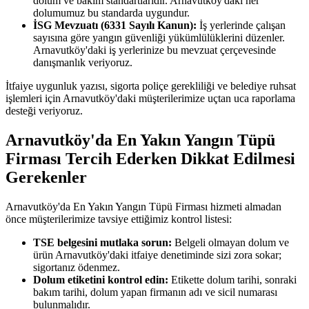
dolum ve bakım standartlarıdır. Arnavutköy'daki her
dolumumuz bu standarda uygundur.
İSG Mevzuatı (6331 Sayılı Kanun):
İş yerlerinde çalışan
sayısına göre yangın güvenliği yükümlülüklerini düzenler.
Arnavutköy'daki iş yerlerinize bu mevzuat çerçevesinde
danışmanlık veriyoruz.
İtfaiye uygunluk yazısı, sigorta poliçe gerekliliği ve belediye ruhsat
işlemleri için Arnavutköy'daki müşterilerimize uçtan uca raporlama
desteği veriyoruz.
Arnavutköy'da En Yakın Yangın Tüpü
Firması Tercih Ederken Dikkat Edilmesi
Gerekenler
Arnavutköy'da En Yakın Yangın Tüpü Firması hizmeti almadan
önce müşterilerimize tavsiye ettiğimiz kontrol listesi:
TSE belgesini mutlaka sorun:
Belgeli olmayan dolum ve
ürün Arnavutköy'daki itfaiye denetiminde sizi zora sokar;
sigortanız ödenmez.
Dolum etiketini kontrol edin:
Etikette dolum tarihi, sonraki
bakım tarihi, dolum yapan firmanın adı ve sicil numarası
bulunmalıdır.