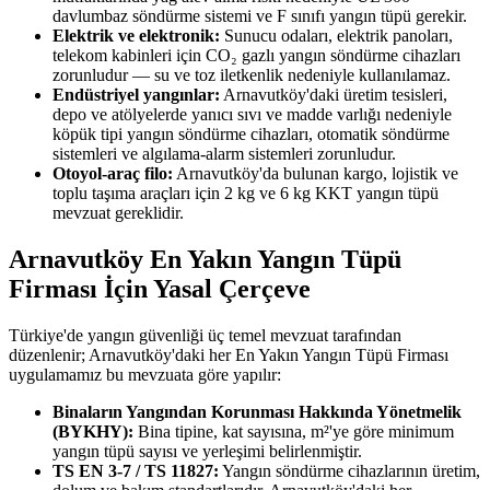
davlumbaz söndürme sistemi ve F sınıfı yangın tüpü gerekir.
Elektrik ve elektronik:
Sunucu odaları, elektrik panoları,
telekom kabinleri için CO₂ gazlı yangın söndürme cihazları
zorunludur — su ve toz iletkenlik nedeniyle kullanılamaz.
Endüstriyel yangınlar:
Arnavutköy'daki üretim tesisleri,
depo ve atölyelerde yanıcı sıvı ve madde varlığı nedeniyle
köpük tipi yangın söndürme cihazları, otomatik söndürme
sistemleri ve algılama-alarm sistemleri zorunludur.
Otoyol-araç filo:
Arnavutköy'da bulunan kargo, lojistik ve
toplu taşıma araçları için 2 kg ve 6 kg KKT yangın tüpü
mevzuat gereklidir.
Arnavutköy En Yakın Yangın Tüpü
Firması İçin Yasal Çerçeve
Türkiye'de yangın güvenliği üç temel mevzuat tarafından
düzenlenir; Arnavutköy'daki her En Yakın Yangın Tüpü Firması
uygulamamız bu mevzuata göre yapılır:
Binaların Yangından Korunması Hakkında Yönetmelik
(BYKHY):
Bina tipine, kat sayısına, m²'ye göre minimum
yangın tüpü sayısı ve yerleşimi belirlenmiştir.
TS EN 3-7 / TS 11827:
Yangın söndürme cihazlarının üretim,