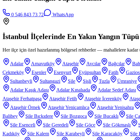
0 546 843 73 72
WhatsApp
İstanbul İlçelerinde
En Yakın Yangın Tüpü
Her ilçe için özel hazırlanmış bölgesel rehberler — mahallelere kadar ü
Adalar
Arnavutköy
Ataşehir
Avcılar
Bağcılar
Bah
Çekmeköy
Esenler
Esenyurt
Eyüpsultan
Fatih
Gazio
Sultanbeyli
Sultangazi
Şile
Şişli
Tuzla
Ümraniye
Adalar Kaşık Adası
Adalar Kınalıada
Adalar Sedef Adası
Ataşehir Ferhatpaşa
Ataşehir Fetih
Ataşehir İçerenköy
Ataşe
Ataşehir Örnek
Ataşehir Yeniçamlıca
Ataşehir Yenisahra
Balibey
Şile Bıçkıdere
Şile Bozgoca
Şile Bucaklı
Şile Ça
Şile Esenceli
Şile Geredeli
Şile Göçe
Şile Gökmaşlı
Kadıköy
Şile Kalem
Şile Karabeyli
Şile Karacaköy
Şile