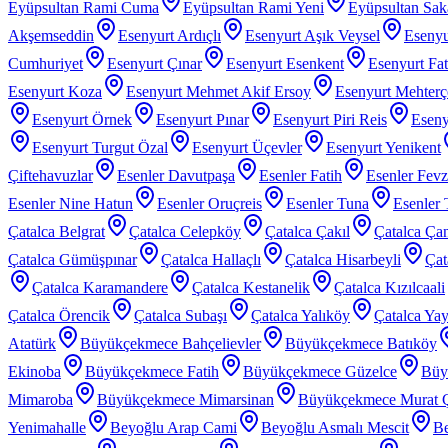
Eyüpsultan Rami Cuma
Eyüpsultan Rami Yeni
Eyüpsultan Sak
Akşemseddin
Esenyurt Ardıçlı
Esenyurt Aşık Veysel
Esenyu
Cumhuriyet
Esenyurt Çınar
Esenyurt Esenkent
Esenyurt Fat
Esenyurt Koza
Esenyurt Mehmet Akif Ersoy
Esenyurt Mehter
Esenyurt Örnek
Esenyurt Pınar
Esenyurt Piri Reis
Eseny
Esenyurt Turgut Özal
Esenyurt Üçevler
Esenyurt Yenikent
Çiftehavuzlar
Esenler Davutpaşa
Esenler Fatih
Esenler Fev
Esenler Nine Hatun
Esenler Oruçreis
Esenler Tuna
Esenler 
Çatalca Belgrat
Çatalca Celepköy
Çatalca Çakıl
Çatalca Ça
Çatalca Gümüşpınar
Çatalca Hallaçlı
Çatalca Hisarbeyli
Çat
Çatalca Karamandere
Çatalca Kestanelik
Çatalca Kızılcaali
Çatalca Örencik
Çatalca Subaşı
Çatalca Yalıköy
Çatalca Yay
Atatürk
Büyükçekmece Bahçelievler
Büyükçekmece Batıköy
Ekinoba
Büyükçekmece Fatih
Büyükçekmece Güzelce
Büy
Mimaroba
Büyükçekmece Mimarsinan
Büyükçekmece Murat 
Yenimahalle
Beyoğlu Arap Cami
Beyoğlu Asmalı Mescit
Be