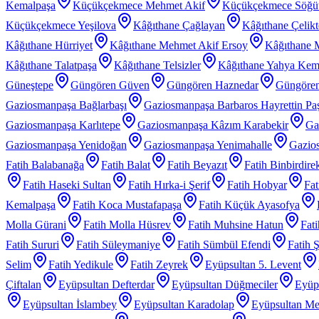
Kemalpaşa
Küçükçekmece Mehmet Akif
Küçükçekmece Söğü
Küçükçekmece Yeşilova
Kâğıthane Çağlayan
Kâğıthane Çelik
Kâğıthane Hürriyet
Kâğıthane Mehmet Akif Ersoy
Kâğıthane 
Kâğıthane Talatpaşa
Kâğıthane Telsizler
Kâğıthane Yahya Kem
Güneştepe
Güngören Güven
Güngören Haznedar
Güngören
Gaziosmanpaşa Bağlarbaşı
Gaziosmanpaşa Barbaros Hayrettin Pa
Gaziosmanpaşa Karlıtepe
Gaziosmanpaşa Kâzım Karabekir
Ga
Gaziosmanpaşa Yenidoğan
Gaziosmanpaşa Yenimahalle
Gazios
Fatih Balabanağa
Fatih Balat
Fatih Beyazıt
Fatih Binbirdire
Fatih Haseki Sultan
Fatih Hırka-i Şerif
Fatih Hobyar
Fat
Kemalpaşa
Fatih Koca Mustafapaşa
Fatih Küçük Ayasofya
Molla Gürani
Fatih Molla Hüsrev
Fatih Muhsine Hatun
Fat
Fatih Sururi
Fatih Süleymaniye
Fatih Sümbül Efendi
Fatih 
Selim
Fatih Yedikule
Fatih Zeyrek
Eyüpsultan 5. Levent
Çiftalan
Eyüpsultan Defterdar
Eyüpsultan Düğmeciler
Eyüp
Eyüpsultan İslambey
Eyüpsultan Karadolap
Eyüpsultan Me