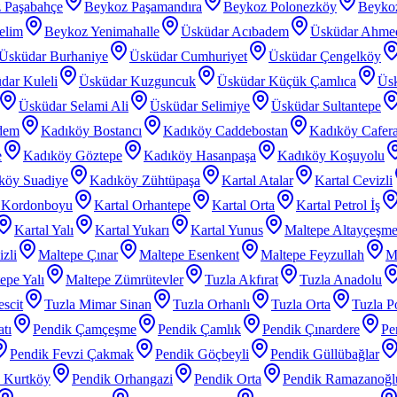
 Paşabahçe
Beykoz Paşamandıra
Beykoz Polonezköy
Beyko
elim
Beykoz Yenimahalle
Üsküdar Acıbadem
Üsküdar Ahme
Üsküdar Burhaniye
Üsküdar Cumhuriyet
Üsküdar Çengelköy
dar Kuleli
Üsküdar Kuzguncuk
Üsküdar Küçük Çamlıca
Üs
Üsküdar Selami Ali
Üsküdar Selimiye
Üsküdar Sultantepe
dem
Kadıköy Bostancı
Kadıköy Caddebostan
Kadıköy Cafer
e
Kadıköy Göztepe
Kadıköy Hasanpaşa
Kadıköy Koşuyolu
köy Suadiye
Kadıköy Zühtüpaşa
Kartal Atalar
Kartal Cevizli
l Kordonboyu
Kartal Orhantepe
Kartal Orta
Kartal Petrol İş
Kartal Yalı
Kartal Yukarı
Kartal Yunus
Maltepe Altayçeşm
zli
Maltepe Çınar
Maltepe Esenkent
Maltepe Feyzullah
Ma
epe Yalı
Maltepe Zümrütevler
Tuzla Akfırat
Tuzla Anadolu
scit
Tuzla Mimar Sinan
Tuzla Orhanlı
Tuzla Orta
Tuzla P
tı
Pendik Çamçeşme
Pendik Çamlık
Pendik Çınardere
Pe
Pendik Fevzi Çakmak
Pendik Göçbeyli
Pendik Güllübağlar
 Kurtköy
Pendik Orhangazi
Pendik Orta
Pendik Ramazanoğl