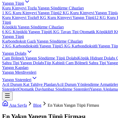
Yangın Tüpü
Kuru Kimyevi Tozlu Yangın Söndürme Cihazları
1 KG Kuru Kimyevi Yangın Tüpü
2 KG Kuru Kimyevi Yangın Tüpü
Kuru Kimyevi Tozlu
9 KG Kuru Kimyevi Yangın Tüpü
12 KG Kuru 
Tüpü
Köpüklü Yangın Söndürme Cihazları
6 KG Köpüklü Yangın Tüpü
6 KG Tavan Tipi Otomatik Köpüklü
9 K
Yangın Tüpü
Karbondioksit Gazlı Yangın Söndürme Cihazları
2 KG Karbondioksitli Yangın Tüpü
5 KG Karbondioksitli Yangın Tü
Yangın Dolabı
Cam Bölmeli Yangın Söndürme Tüpü Dolabı
Köpük Hidrant Dolabı 
Sahra Tipi Yangın Dolabı
Tüp Kabinli Cam Bölmeli Sahra Tipi Yangı
Yangın Kapıları
Yangın Merdivenleri
Yangın Sistemleri
Acil Durum Kat Tahliye Planları
Acil Durum Yönlendirme Armatürler
Sistemleri
Otomatik Davlumbaz Söndürme Sistemleri
Yangın Algılama 
Ana Sayfa
Blog
En Yakın Yangın Tüpü Firması
En Yakın Yangın Tüpü Firması