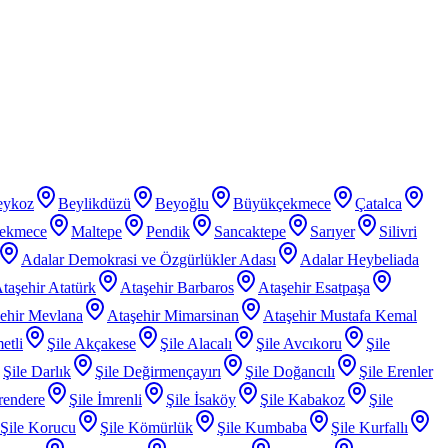
eykoz
Beylikdüzü
Beyoğlu
Büyükçekmece
Çatalca
ekmece
Maltepe
Pendik
Sancaktepe
Sarıyer
Silivri
Adalar Demokrasi ve Özgürlükler Adası
Adalar Heybeliada
taşehir Atatürk
Ataşehir Barbaros
Ataşehir Esatpaşa
ehir Mevlana
Ataşehir Mimarsinan
Ataşehir Mustafa Kemal
etli
Şile Akçakese
Şile Alacalı
Şile Avcıkoru
Şile
Şile Darlık
Şile Değirmençayırı
Şile Doğancılı
Şile Erenler
rendere
Şile İmrenli
Şile İsaköy
Şile Kabakoz
Şile
Şile Korucu
Şile Kömürlük
Şile Kumbaba
Şile Kurfallı