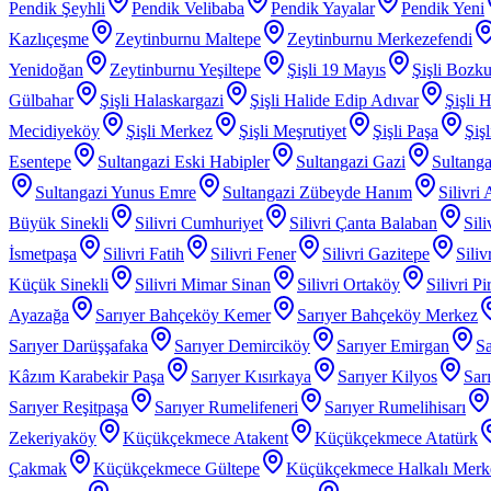
Pendik Şeyhli
Pendik Velibaba
Pendik Yayalar
Pendik Yeni
Kazlıçeşme
Zeytinburnu Maltepe
Zeytinburnu Merkezefendi
Yenidoğan
Zeytinburnu Yeşiltepe
Şişli 19 Mayıs
Şişli Bozku
Gülbahar
Şişli Halaskargazi
Şişli Halide Edip Adıvar
Şişli H
Mecidiyeköy
Şişli Merkez
Şişli Meşrutiyet
Şişli Paşa
Şiş
Esentepe
Sultangazi Eski Habipler
Sultangazi Gazi
Sultanga
Sultangazi Yunus Emre
Sultangazi Zübeyde Hanım
Silivri
Büyük Sinekli
Silivri Cumhuriyet
Silivri Çanta Balaban
Sil
İsmetpaşa
Silivri Fatih
Silivri Fener
Silivri Gazitepe
Sili
Küçük Sinekli
Silivri Mimar Sinan
Silivri Ortaköy
Silivri P
Ayazağa
Sarıyer Bahçeköy Kemer
Sarıyer Bahçeköy Merkez
Sarıyer Darüşşafaka
Sarıyer Demirciköy
Sarıyer Emirgan
Sa
Kâzım Karabekir Paşa
Sarıyer Kısırkaya
Sarıyer Kilyos
Sar
Sarıyer Reşitpaşa
Sarıyer Rumelifeneri
Sarıyer Rumelihisarı
Zekeriyaköy
Küçükçekmece Atakent
Küçükçekmece Atatürk
Çakmak
Küçükçekmece Gültepe
Küçükçekmece Halkalı Merk