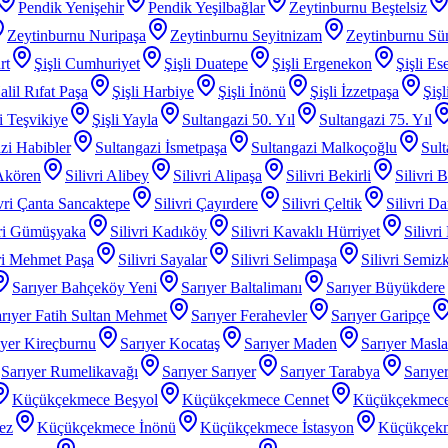
Pendik Yenişehir
Pendik Yeşilbağlar
Zeytinburnu Beştelsiz
Zeytinburnu Nuripaşa
Zeytinburnu Seyitnizam
Zeytinburnu Sü
rt
Şişli Cumhuriyet
Şişli Duatepe
Şişli Ergenekon
Şişli Es
alil Rıfat Paşa
Şişli Harbiye
Şişli İnönü
Şişli İzzetpaşa
Şiş
li Teşvikiye
Şişli Yayla
Sultangazi 50. Yıl
Sultangazi 75. Yıl
zi Habibler
Sultangazi İsmetpaşa
Sultangazi Malkoçoğlu
Sult
 Akören
Silivri Alibey
Silivri Alipaşa
Silivri Bekirli
Silivri 
ivri Çanta Sancaktepe
Silivri Çayırdere
Silivri Çeltik
Silivri D
vri Gümüşyaka
Silivri Kadıköy
Silivri Kavaklı Hürriyet
Silivri
iri Mehmet Paşa
Silivri Sayalar
Silivri Selimpaşa
Silivri Semiz
Sarıyer Bahçeköy Yeni
Sarıyer Baltalimanı
Sarıyer Büyükdere
rıyer Fatih Sultan Mehmet
Sarıyer Ferahevler
Sarıyer Garipçe
ıyer Kireçburnu
Sarıyer Kocataş
Sarıyer Maden
Sarıyer Masl
Sarıyer Rumelikavağı
Sarıyer Sarıyer
Sarıyer Tarabya
Sarıye
Küçükçekmece Beşyol
Küçükçekmece Cennet
Küçükçekmece
ez
Küçükçekmece İnönü
Küçükçekmece İstasyon
Küçükçek