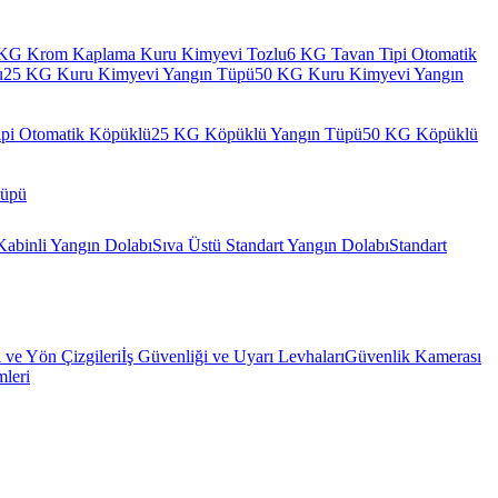
KG Krom Kaplama Kuru Kimyevi Tozlu
6 KG Tavan Tipi Otomatik
u
25 KG Kuru Kimyevi Yangın Tüpü
50 KG Kuru Kimyevi Yangın
pi Otomatik Köpüklü
25 KG Köpüklü Yangın Tüpü
50 KG Köpüklü
Tüpü
Kabinli Yangın Dolabı
Sıva Üstü Standart Yangın Dolabı
Standart
l ve Yön Çizgileri
İş Güvenliği ve Uyarı Levhaları
Güvenlik Kamerası
mleri