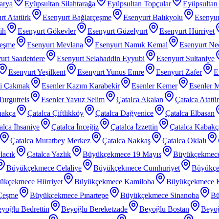
arya
Eyüpsultan Silahtarağa
Eyüpsultan Topçular
Eyüpsultan 
rt Atatürk
Esenyurt Bağlarçeşme
Esenyurt Balıkyolu
Esenyur
ih
Esenyurt Gökevler
Esenyurt Güzelyurt
Esenyurt Hürriyet
çeşme
Esenyurt Mevlana
Esenyurt Namık Kemal
Esenyurt Nec
urt Saadetdere
Esenyurt Selahaddin Eyyubi
Esenyurt Sultaniye
Esenyurt Yeşilkent
Esenyurt Yunus Emre
Esenyurt Zafer
E
zi Çakmak
Esenler Kazım Karabekir
Esenler Kemer
Esenler 
Turgutreis
Esenler Yavuz Selim
Çatalca Akalan
Çatalca Atatü
nakça
Çatalca Çiftlikköy
Çatalca Dağyenice
Çatalca Elbasan
alca İhsaniye
Çatalca İnceğiz
Çatalca İzzettin
Çatalca Kabakç
Çatalca Muratbey Merkez
Çatalca Nakkaş
Çatalca Oklalı
lacık
Çatalca Yazlık
Büyükçekmece 19 Mayıs
Büyükçekmec
Büyükçekmece Celaliye
Büyükçekmece Cumhuriyet
Büyükçe
ükçekmece Hürriyet
Büyükçekmece Kamiloba
Büyükçekmece K
Çeşme
Büyükçekmece Pınartepe
Büyükçekmece Sinanoba
Bü
yoğlu Bedrettin
Beyoğlu Bereketzade
Beyoğlu Bostan
Beyoğ