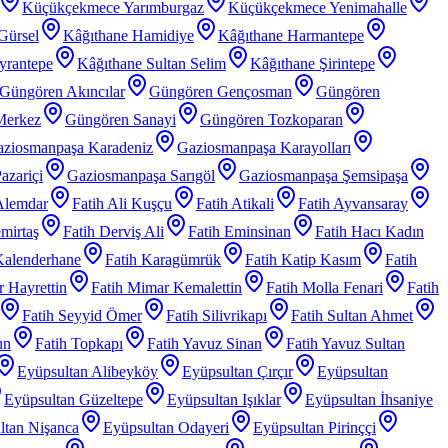
Küçükçekmece Yarımburgaz
Küçükçekmece Yenimahalle
Gürsel
Kâğıthane Hamidiye
Kâğıthane Harmantepe
yrantepe
Kâğıthane Sultan Selim
Kâğıthane Şirintepe
Güngören Akıncılar
Güngören Gençosman
Güngören
Merkez
Güngören Sanayi
Güngören Tozkoparan
ziosmanpaşa Karadeniz
Gaziosmanpaşa Karayolları
azariçi
Gaziosmanpaşa Sarıgöl
Gaziosmanpaşa Şemsipaşa
Alemdar
Fatih Ali Kuşçu
Fatih Atikali
Fatih Ayvansaray
mirtaş
Fatih Derviş Ali
Fatih Eminsinan
Fatih Hacı Kadın
Kalenderhane
Fatih Karagümrük
Fatih Katip Kasım
Fatih
 Hayrettin
Fatih Mimar Kemalettin
Fatih Molla Fenari
Fatih
Fatih Seyyid Ömer
Fatih Silivrikapı
Fatih Sultan Ahmet
un
Fatih Topkapı
Fatih Yavuz Sinan
Fatih Yavuz Sultan
Eyüpsultan Alibeyköy
Eyüpsultan Çırçır
Eyüpsultan
Eyüpsultan Güzeltepe
Eyüpsultan Işıklar
Eyüpsultan İhsaniye
ltan Nişanca
Eyüpsultan Odayeri
Eyüpsultan Pirinççi