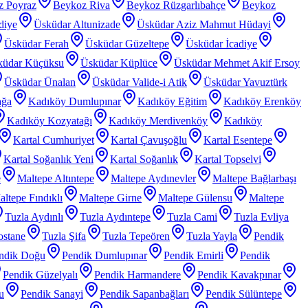
z Poyraz
Beykoz Riva
Beykoz Rüzgarlıbahçe
Beykoz
diye
Üsküdar Altunizade
Üsküdar Aziz Mahmut Hüdayi
Üsküdar Ferah
Üsküdar Güzeltepe
Üsküdar İcadiye
küdar Küçüksu
Üsküdar Küplüce
Üsküdar Mehmet Akif Ersoy
Üsküdar Ünalan
Üsküdar Valide-i Atik
Üsküdar Yavuztürk
ağa
Kadıköy Dumlupınar
Kadıköy Eğitim
Kadıköy Erenköy
Kadıköy Kozyatağı
Kadıköy Merdivenköy
Kadıköy
Kartal Cumhuriyet
Kartal Çavuşoğlu
Kartal Esentepe
Kartal Soğanlık Yeni
Kartal Soğanlık
Kartal Topselvi
e
Maltepe Altıntepe
Maltepe Aydınevler
Maltepe Bağlarbaşı
ltepe Fındıklı
Maltepe Girne
Maltepe Gülensu
Maltepe
Tuzla Aydınlı
Tuzla Aydıntepe
Tuzla Cami
Tuzla Evliya
ostane
Tuzla Şifa
Tuzla Tepeören
Tuzla Yayla
Pendik
ndik Doğu
Pendik Dumlupınar
Pendik Emirli
Pendik
Pendik Güzelyalı
Pendik Harmandere
Pendik Kavakpınar
u
Pendik Sanayi
Pendik Sapanbağları
Pendik Sülüntepe