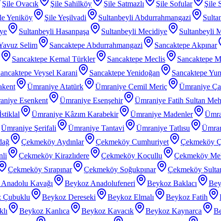
Şile Ovacık
Şile Sahilköy
Şile Satmazlı
Şile Sofular
Şile 
le Yeniköy
Şile Yeşilvadi
Sultanbeyli Abdurrahmangazi
Sulta
iye
Sultanbeyli Hasanpaşa
Sultanbeyli Mecidiye
Sultanbeyli 
 Yavuz Selim
Sancaktepe Abdurrahmangazi
Sancaktepe Akpınar
Sancaktepe Kemal Türkler
Sancaktepe Meclis
Sancaktepe M
ancaktepe Veysel Karani
Sancaktepe Yenidoğan
Sancaktepe Yu
akent
Ümraniye Atatürk
Ümraniye Cemil Meriç
Ümraniye Ç
aniye Esenkent
Ümraniye Esenşehir
Ümraniye Fatih Sultan Me
stiklal
Ümraniye Kâzım Karabekir
Ümraniye Madenler
Ümra
Ümraniye Şerifali
Ümraniye Tantavi
Ümraniye Tatlısu
Ümran
dağ
Çekmeköy Aydınlar
Çekmeköy Cumhuriyet
Çekmeköy Ç
li
Çekmeköy Kirazlıdere
Çekmeköy Koçullu
Çekmeköy Meh
Çekmeköy Sırapınar
Çekmeköy Soğukpınar
Çekmeköy Sultanç
 Anadolu Kavağı
Beykoz Anadolufeneri
Beykoz Baklacı
Bey
 Çubuklu
Beykoz Dereseki
Beykoz Elmalı
Beykoz Fatih
klı
Beykoz Kanlıca
Beykoz Kavacık
Beykoz Kaynarca
Be