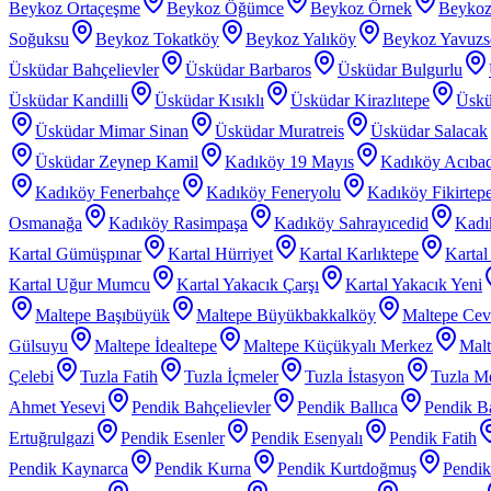
Beykoz Ortaçeşme
Beykoz Öğümce
Beykoz Örnek
Beykoz
Soğuksu
Beykoz Tokatköy
Beykoz Yalıköy
Beykoz Yavuzs
Üsküdar Bahçelievler
Üsküdar Barbaros
Üsküdar Bulgurlu
Üsküdar Kandilli
Üsküdar Kısıklı
Üsküdar Kirazlıtepe
Üskü
Üsküdar Mimar Sinan
Üsküdar Muratreis
Üsküdar Salacak
Üsküdar Zeynep Kamil
Kadıköy 19 Mayıs
Kadıköy Acıba
Kadıköy Fenerbahçe
Kadıköy Feneryolu
Kadıköy Fikirtep
Osmanağa
Kadıköy Rasimpaşa
Kadıköy Sahrayıcedid
Kadı
Kartal Gümüşpınar
Kartal Hürriyet
Kartal Karlıktepe
Karta
Kartal Uğur Mumcu
Kartal Yakacık Çarşı
Kartal Yakacık Yeni
Maltepe Başıbüyük
Maltepe Büyükbakkalköy
Maltepe Cevi
Gülsuyu
Maltepe İdealtepe
Maltepe Küçükyalı Merkez
Malt
Çelebi
Tuzla Fatih
Tuzla İçmeler
Tuzla İstasyon
Tuzla Me
Ahmet Yesevi
Pendik Bahçelievler
Pendik Ballıca
Pendik Ba
Ertuğrulgazi
Pendik Esenler
Pendik Esenyalı
Pendik Fatih
Pendik Kaynarca
Pendik Kurna
Pendik Kurtdoğmuş
Pendik