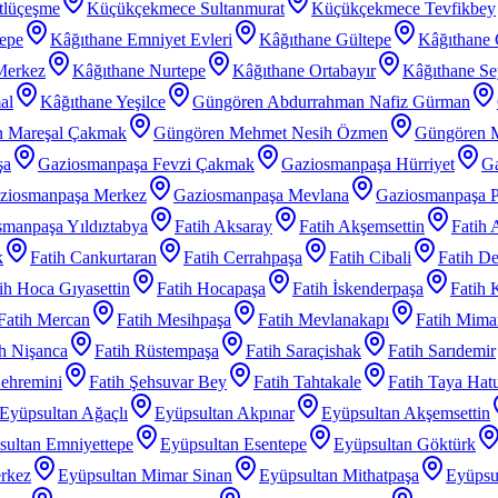
tlüçeşme
Küçükçekmece Sultanmurat
Küçükçekmece Tevfikbey
tepe
Kâğıthane Emniyet Evleri
Kâğıthane Gültepe
Kâğıthane 
Merkez
Kâğıthane Nurtepe
Kâğıthane Ortabayır
Kâğıthane Se
al
Kâğıthane Yeşilce
Güngören Abdurrahman Nafiz Gürman
 Mareşal Çakmak
Güngören Mehmet Nesih Özmen
Güngören 
şa
Gaziosmanpaşa Fevzi Çakmak
Gaziosmanpaşa Hürriyet
Ga
ziosmanpaşa Merkez
Gaziosmanpaşa Mevlana
Gaziosmanpaşa P
manpaşa Yıldıztabya
Fatih Aksaray
Fatih Akşemsettin
Fatih 
k
Fatih Cankurtaran
Fatih Cerrahpaşa
Fatih Cibali
Fatih De
ih Hoca Gıyasettin
Fatih Hocapaşa
Fatih İskenderpaşa
Fatih 
Fatih Mercan
Fatih Mesihpaşa
Fatih Mevlanakapı
Fatih Mimar
ih Nişanca
Fatih Rüstempaşa
Fatih Saraçishak
Fatih Sarıdemir
Şehremini
Fatih Şehsuvar Bey
Fatih Tahtakale
Fatih Taya Hat
Eyüpsultan Ağaçlı
Eyüpsultan Akpınar
Eyüpsultan Akşemsettin
sultan Emniyettepe
Eyüpsultan Esentepe
Eyüpsultan Göktürk
rkez
Eyüpsultan Mimar Sinan
Eyüpsultan Mithatpaşa
Eyüpsu