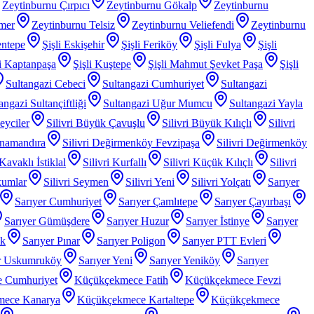
Zeytinburnu Çırpıcı
Zeytinburnu Gökalp
Zeytinburnu
mer
Zeytinburnu Telsiz
Zeytinburnu Veliefendi
Zeytinburnu
entepe
Şişli Eskişehir
Şişli Feriköy
Şişli Fulya
Şişli
li Kaptanpaşa
Şişli Kuştepe
Şişli Mahmut Şevket Paşa
Şişli
Sultangazi Cebeci
Sultangazi Cumhuriyet
Sultangazi
angazi Sultançiftliği
Sultangazi Uğur Mumcu
Sultangazi Yayla
Beyciler
Silivri Büyük Çavuşlu
Silivri Büyük Kılıçlı
Silivri
anamandıra
Silivri Değirmenköy Fevzipaşa
Silivri Değirmenköy
 Kavaklı İstiklal
Silivri Kurfallı
Silivri Küçük Kılıçlı
Silivri
kumlar
Silivri Seymen
Silivri Yeni
Silivri Yolçatı
Sarıyer
Sarıyer Cumhuriyet
Sarıyer Çamlıtepe
Sarıyer Çayırbaşı
Sarıyer Gümüşdere
Sarıyer Huzur
Sarıyer İstinye
Sarıyer
ak
Sarıyer Pınar
Sarıyer Poligon
Sarıyer PTT Evleri
r Uskumruköy
Sarıyer Yeni
Sarıyer Yeniköy
Sarıyer
 Cumhuriyet
Küçükçekmece Fatih
Küçükçekmece Fevzi
mece Kanarya
Küçükçekmece Kartaltepe
Küçükçekmece