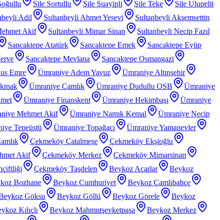
Soğullu
Şile Sortullu
Şile Şuayipli
Şile Teke
Şile Ulupelit
nbeyli Adil
Sultanbeyli Ahmet Yesevi
Sultanbeyli Akşemsettin
Mehmet Akif
Sultanbeyli Mimar Sinan
Sultanbeyli Necip Fazıl
Sancaktepe Atatürk
Sancaktepe Emek
Sancaktepe Eyüp
erve
Sancaktepe Mevlana
Sancaktepe Osmangazi
nus Emre
Ümraniye Adem Yavuz
Ümraniye Altınşehir
akmak
Ümraniye Çamlık
Ümraniye Dudullu OSB
Ümraniye
hmet
Ümraniye Finanskent
Ümraniye Hekimbaşı
Ümraniye
niye Mehmet Akif
Ümraniye Namık Kemal
Ümraniye Necip
iye Tepeüstü
Ümraniye Topağacı
Ümraniye Yamanevler
amlık
Çekmeköy Çatalmeşe
Çekmeköy Ekşioğlu
met Akif
Çekmeköy Merkez
Çekmeköy Mimarsinan
iftliği
Çekmeköy Taşdelen
Beykoz Acarlar
Beykoz
koz Bozhane
Beykoz Cumhuriyet
Beykoz Çamlıbahçe
Beykoz Göksu
Beykoz Göllü
Beykoz Görele
Beykoz
ykoz Kılıçlı
Beykoz Mahmutşevketpaşa
Beykoz Merkez