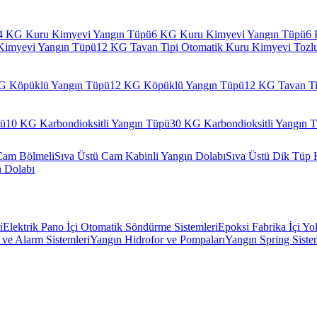
4 KG Kuru Kimyevi Yangın Tüpü
6 KG Kuru Kimyevi Yangın Tüpü
6 
Kimyevi Yangın Tüpü
12 KG Tavan Tipi Otomatik Kuru Kimyevi Tozl
G Köpüklü Yangın Tüpü
12 KG Köpüklü Yangın Tüpü
12 KG Tavan Ti
pü
10 KG Karbondioksitli Yangın Tüpü
30 KG Karbondioksitli Yangın 
Cam Bölmeli
Sıva Üstü Cam Kabinli Yangın Dolabı
Sıva Üstü Dik Tüp 
n Dolabı
i
Elektrik Pano İçi Otomatik Söndürme Sistemleri
Epoksi Fabrika İçi Yo
ve Alarm Sistemleri
Yangın Hidrofor ve Pompaları
Yangın Spring Siste