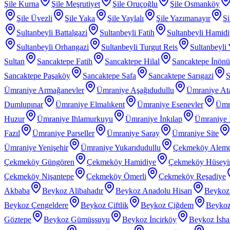
Şile Kurna
Şile Meşrutiyet
Şile Oruçoğlu
Şile Osmanköy
Şile Üvezli
Şile Yaka
Şile Yaylalı
Şile Yazımanayır
Şi
Sultanbeyli Battalgazi
Sultanbeyli Fatih
Sultanbeyli Hamid
Sultanbeyli Orhangazi
Sultanbeyli Turgut Reis
Sultanbeyli
Sultan
Sancaktepe Fatih
Sancaktepe Hilal
Sancaktepe İnönü
Sancaktepe Paşaköy
Sancaktepe Safa
Sancaktepe Sarıgazi
S
Ümraniye Armağanevler
Ümraniye Aşağıdudullu
Ümraniye At
Dumlupınar
Ümraniye Elmalıkent
Ümraniye Esenevler
Ümr
Huzur
Ümraniye Ihlamurkuyu
Ümraniye İnkılap
Ümraniye İ
Fazıl
Ümraniye Parseller
Ümraniye Saray
Ümraniye Site
Ümraniye Yenişehir
Ümraniye Yukarıdudullu
Çekmeköy Alem
Çekmeköy Güngören
Çekmeköy Hamidiye
Çekmeköy Hüseyin
Çekmeköy Nişantepe
Çekmeköy Ömerli
Çekmeköy Reşadiye
Akbaba
Beykoz Alibahadır
Beykoz Anadolu Hisarı
Beykoz
Beykoz Çengeldere
Beykoz Çiftlik
Beykoz Çiğdem
Beykoz
Göztepe
Beykoz Gümüşsuyu
Beykoz İncirköy
Beykoz İsha