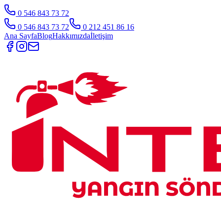
0 546 843 73 72
0 546 843 73 72
0 212 451 86 16
Ana Sayfa
Blog
Hakkımızda
İletişim