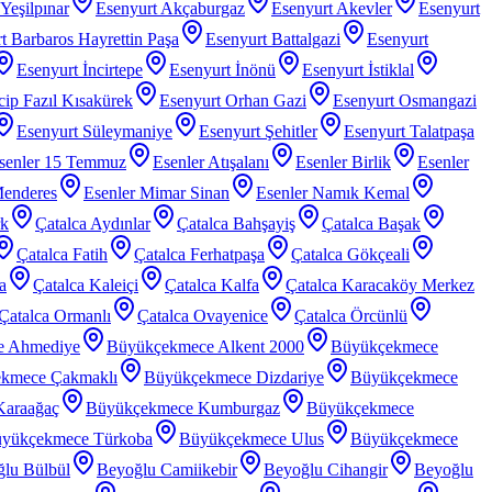
Yeşilpınar
Esenyurt Akçaburgaz
Esenyurt Akevler
Esenyurt
t Barbaros Hayrettin Paşa
Esenyurt Battalgazi
Esenyurt
Esenyurt İncirtepe
Esenyurt İnönü
Esenyurt İstiklal
ip Fazıl Kısakürek
Esenyurt Orhan Gazi
Esenyurt Osmangazi
Esenyurt Süleymaniye
Esenyurt Şehitler
Esenyurt Talatpaşa
senler 15 Temmuz
Esenler Atışalanı
Esenler Birlik
Esenler
Menderes
Esenler Mimar Sinan
Esenler Namık Kemal
rk
Çatalca Aydınlar
Çatalca Bahşayiş
Çatalca Başak
Çatalca Fatih
Çatalca Ferhatpaşa
Çatalca Gökçeali
a
Çatalca Kaleiçi
Çatalca Kalfa
Çatalca Karacaköy Merkez
Çatalca Ormanlı
Çatalca Ovayenice
Çatalca Örcünlü
e Ahmediye
Büyükçekmece Alkent 2000
Büyükçekmece
kmece Çakmaklı
Büyükçekmece Dizdariye
Büyükçekmece
araağaç
Büyükçekmece Kumburgaz
Büyükçekmece
yükçekmece Türkoba
Büyükçekmece Ulus
Büyükçekmece
lu Bülbül
Beyoğlu Camiikebir
Beyoğlu Cihangir
Beyoğlu