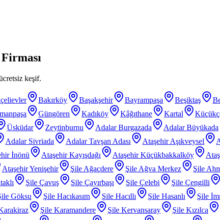
 Firması
cretsiz keşif.
çelievler
Bakırköy
Başakşehir
Bayrampaşa
Beşiktaş
B
smanpaşa
Güngören
Kadıköy
Kâğıthane
Kartal
Küçükç
Üsküdar
Zeytinburnu
Adalar Burgazada
Adalar Büyükada
Adalar Sivriada
Adalar Tavşan Adası
Ataşehir Aşıkveysel
A
hir İnönü
Ataşehir Kayışdağı
Ataşehir Küçükbakkalköy
Ataş
Ataşehir Yenişehir
Şile Ağaçdere
Şile Ağva Merkez
Şile Ahm
taklı
Şile Çavuş
Şile Çayırbaşı
Şile Çelebi
Şile Çengilli
Şile Göksu
Şile Hacıkasım
Şile Hacıllı
Şile Hasanlı
Şile İm
 Karakiraz
Şile Karamandere
Şile Kervansaray
Şile Kızılca