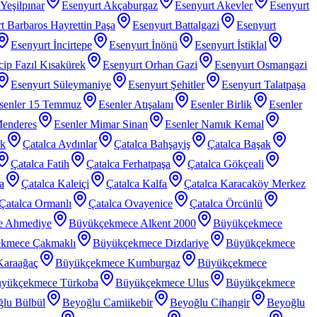
Yeşilpınar
Esenyurt Akçaburgaz
Esenyurt Akevler
Esenyurt
t Barbaros Hayrettin Paşa
Esenyurt Battalgazi
Esenyurt
Esenyurt İncirtepe
Esenyurt İnönü
Esenyurt İstiklal
ip Fazıl Kısakürek
Esenyurt Orhan Gazi
Esenyurt Osmangazi
Esenyurt Süleymaniye
Esenyurt Şehitler
Esenyurt Talatpaşa
senler 15 Temmuz
Esenler Atışalanı
Esenler Birlik
Esenler
Menderes
Esenler Mimar Sinan
Esenler Namık Kemal
rk
Çatalca Aydınlar
Çatalca Bahşayiş
Çatalca Başak
Çatalca Fatih
Çatalca Ferhatpaşa
Çatalca Gökçeali
a
Çatalca Kaleiçi
Çatalca Kalfa
Çatalca Karacaköy Merkez
Çatalca Ormanlı
Çatalca Ovayenice
Çatalca Örcünlü
e Ahmediye
Büyükçekmece Alkent 2000
Büyükçekmece
kmece Çakmaklı
Büyükçekmece Dizdariye
Büyükçekmece
araağaç
Büyükçekmece Kumburgaz
Büyükçekmece
yükçekmece Türkoba
Büyükçekmece Ulus
Büyükçekmece
lu Bülbül
Beyoğlu Camiikebir
Beyoğlu Cihangir
Beyoğlu