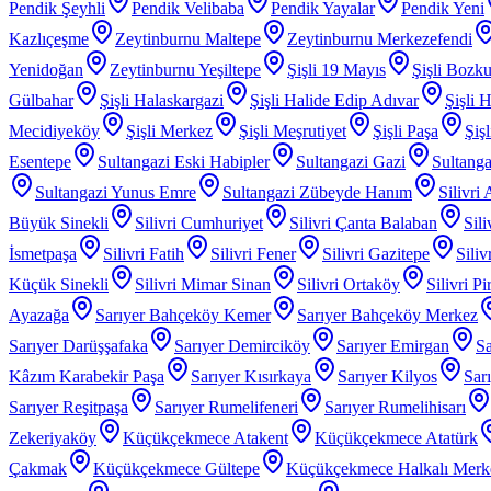
Pendik Şeyhli
Pendik Velibaba
Pendik Yayalar
Pendik Yeni
Kazlıçeşme
Zeytinburnu Maltepe
Zeytinburnu Merkezefendi
Yenidoğan
Zeytinburnu Yeşiltepe
Şişli 19 Mayıs
Şişli Bozku
Gülbahar
Şişli Halaskargazi
Şişli Halide Edip Adıvar
Şişli H
Mecidiyeköy
Şişli Merkez
Şişli Meşrutiyet
Şişli Paşa
Şiş
Esentepe
Sultangazi Eski Habipler
Sultangazi Gazi
Sultanga
Sultangazi Yunus Emre
Sultangazi Zübeyde Hanım
Silivri
Büyük Sinekli
Silivri Cumhuriyet
Silivri Çanta Balaban
Sil
İsmetpaşa
Silivri Fatih
Silivri Fener
Silivri Gazitepe
Sili
Küçük Sinekli
Silivri Mimar Sinan
Silivri Ortaköy
Silivri P
Ayazağa
Sarıyer Bahçeköy Kemer
Sarıyer Bahçeköy Merkez
Sarıyer Darüşşafaka
Sarıyer Demirciköy
Sarıyer Emirgan
Sa
Kâzım Karabekir Paşa
Sarıyer Kısırkaya
Sarıyer Kilyos
Sar
Sarıyer Reşitpaşa
Sarıyer Rumelifeneri
Sarıyer Rumelihisarı
Zekeriyaköy
Küçükçekmece Atakent
Küçükçekmece Atatürk
Çakmak
Küçükçekmece Gültepe
Küçükçekmece Halkalı Merk