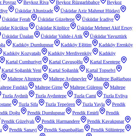
z Poyraz
Beykoz Riva
Beykoz Rüzgarlıbahçe
Beykoz
diye
Üsküdar Altunizade
Üsküdar Aziz Mahmut Hüdayi
Üsküdar Ferah
Üsküdar Güzeltepe
Üsküdar İcadiye
küdar Küçüksu
Üsküdar Küplüce
Üsküdar Mehmet Akif Ersoy
Üsküdar Ünalan
Üsküdar Valide-i Atik
Üsküdar Yavuztürk
ağa
Kadıköy Dumlupınar
Kadıköy Eğitim
Kadıköy Erenköy
Kadıköy Kozyatağı
Kadıköy Merdivenköy
Kadıköy
Kartal Cumhuriyet
Kartal Çavuşoğlu
Kartal Esentepe
Kartal Soğanlık Yeni
Kartal Soğanlık
Kartal Topselvi
e
Maltepe Altıntepe
Maltepe Aydınevler
Maltepe Bağlarbaşı
ltepe Fındıklı
Maltepe Girne
Maltepe Gülensu
Maltepe
Tuzla Aydınlı
Tuzla Aydıntepe
Tuzla Cami
Tuzla Evliya
ostane
Tuzla Şifa
Tuzla Tepeören
Tuzla Yayla
Pendik
ndik Doğu
Pendik Dumlupınar
Pendik Emirli
Pendik
Pendik Güzelyalı
Pendik Harmandere
Pendik Kavakpınar
u
Pendik Sanayi
Pendik Sapanbağları
Pendik Sülüntepe