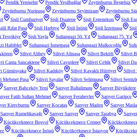
Pendik Yenişehir
Pendik Yeşilbağlar
Zeytinburnu Beştelsiz
Zeytinburnu Nuripaşa
Zeytinburnu Seyitnizam
Zeytinburnu Sü
rt
Şişli Cumhuriyet
Şişli Duatepe
Şişli Ergenekon
Şişli Es
alil Rıfat Paşa
Şişli Harbiye
Şişli İnönü
Şişli İzzetpaşa
Şiş
li Teşvikiye
Şişli Yayla
Sultangazi 50. Yıl
Sultangazi 75. Yıl
zi Habibler
Sultangazi İsmetpaşa
Sultangazi Malkoçoğlu
Sult
 Akören
Silivri Alibey
Silivri Alipaşa
Silivri Bekirli
Silivri 
ivri Çanta Sancaktepe
Silivri Çayırdere
Silivri Çeltik
Silivri D
vri Gümüşyaka
Silivri Kadıköy
Silivri Kavaklı Hürriyet
Silivri
iri Mehmet Paşa
Silivri Sayalar
Silivri Selimpaşa
Silivri Semiz
Sarıyer Bahçeköy Yeni
Sarıyer Baltalimanı
Sarıyer Büyükdere
rıyer Fatih Sultan Mehmet
Sarıyer Ferahevler
Sarıyer Garipçe
ıyer Kireçburnu
Sarıyer Kocataş
Sarıyer Maden
Sarıyer Masl
Sarıyer Rumelikavağı
Sarıyer Sarıyer
Sarıyer Tarabya
Sarıye
Küçükçekmece Beşyol
Küçükçekmece Cennet
Küçükçekmece
ez
Küçükçekmece İnönü
Küçükçekmece İstasyon
Küçükçek