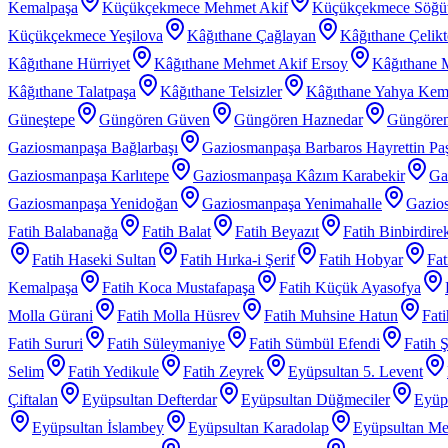
Kemalpaşa
Küçükçekmece Mehmet Akif
Küçükçekmece Söğü
Küçükçekmece Yeşilova
Kâğıthane Çağlayan
Kâğıthane Çelik
Kâğıthane Hürriyet
Kâğıthane Mehmet Akif Ersoy
Kâğıthane 
Kâğıthane Talatpaşa
Kâğıthane Telsizler
Kâğıthane Yahya Kem
Güneştepe
Güngören Güven
Güngören Haznedar
Güngören
Gaziosmanpaşa Bağlarbaşı
Gaziosmanpaşa Barbaros Hayrettin Pa
Gaziosmanpaşa Karlıtepe
Gaziosmanpaşa Kâzım Karabekir
Ga
Gaziosmanpaşa Yenidoğan
Gaziosmanpaşa Yenimahalle
Gazios
Fatih Balabanağa
Fatih Balat
Fatih Beyazıt
Fatih Binbirdire
Fatih Haseki Sultan
Fatih Hırka-i Şerif
Fatih Hobyar
Fat
Kemalpaşa
Fatih Koca Mustafapaşa
Fatih Küçük Ayasofya
Molla Gürani
Fatih Molla Hüsrev
Fatih Muhsine Hatun
Fat
Fatih Sururi
Fatih Süleymaniye
Fatih Sümbül Efendi
Fatih 
Selim
Fatih Yedikule
Fatih Zeyrek
Eyüpsultan 5. Levent
Çiftalan
Eyüpsultan Defterdar
Eyüpsultan Düğmeciler
Eyüp
Eyüpsultan İslambey
Eyüpsultan Karadolap
Eyüpsultan Me