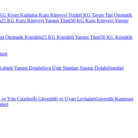
KG Krom Kaplama Kuru Kimyevi Tozlu
6 KG Tavan Tipi Otomatik
u
25 KG Kuru Kimyevi Yangın Tüpü
50 KG Kuru Kimyevi Yangın
pi Otomatik Köpüklü
25 KG Köpüklü Yangın Tüpü
50 KG Köpüklü
Tüpü
Kabinli Yangın Dolabı
Sıva Üstü Standart Yangın Dolabı
Standart
l ve Yön Çizgileri
İş Güvenliği ve Uyarı Levhaları
Güvenlik Kamerası
mleri