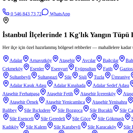
0 546 843 73 72
WhatsApp
İstanbul İlçelerinde
1 Kg'lık Yangın Tüpü 
Her ilçe için özel hazırlanmış bölgesel rehberler — mahallelere kadar ü
Adalar
Arnavutköy
Ataşehir
Avcılar
Bağcılar
Bah
Çekmeköy
Esenler
Esenyurt
Eyüpsultan
Fatih
Gazio
Sultanbeyli
Sultangazi
Şile
Şişli
Tuzla
Ümraniye
Adalar Kaşık Adası
Adalar Kınalıada
Adalar Sedef Adası
Ataşehir Ferhatpaşa
Ataşehir Fetih
Ataşehir İçerenköy
Ataşe
Ataşehir Örnek
Ataşehir Yeniçamlıca
Ataşehir Yenisahra
Balibey
Şile Bıçkıdere
Şile Bozgoca
Şile Bucaklı
Şile Ça
Şile Esenceli
Şile Geredeli
Şile Göçe
Şile Gökmaşlı
Kadıköy
Şile Kalem
Şile Karabeyli
Şile Karacaköy
Şile