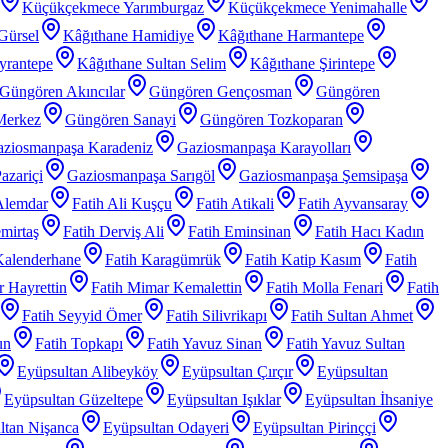
Küçükçekmece Yarımburgaz
Küçükçekmece Yenimahalle
Gürsel
Kâğıthane Hamidiye
Kâğıthane Harmantepe
yrantepe
Kâğıthane Sultan Selim
Kâğıthane Şirintepe
Güngören Akıncılar
Güngören Gençosman
Güngören
Merkez
Güngören Sanayi
Güngören Tozkoparan
ziosmanpaşa Karadeniz
Gaziosmanpaşa Karayolları
azariçi
Gaziosmanpaşa Sarıgöl
Gaziosmanpaşa Şemsipaşa
Alemdar
Fatih Ali Kuşçu
Fatih Atikali
Fatih Ayvansaray
mirtaş
Fatih Derviş Ali
Fatih Eminsinan
Fatih Hacı Kadın
Kalenderhane
Fatih Karagümrük
Fatih Katip Kasım
Fatih
 Hayrettin
Fatih Mimar Kemalettin
Fatih Molla Fenari
Fatih
Fatih Seyyid Ömer
Fatih Silivrikapı
Fatih Sultan Ahmet
un
Fatih Topkapı
Fatih Yavuz Sinan
Fatih Yavuz Sultan
Eyüpsultan Alibeyköy
Eyüpsultan Çırçır
Eyüpsultan
Eyüpsultan Güzeltepe
Eyüpsultan Işıklar
Eyüpsultan İhsaniye
ltan Nişanca
Eyüpsultan Odayeri
Eyüpsultan Pirinççi