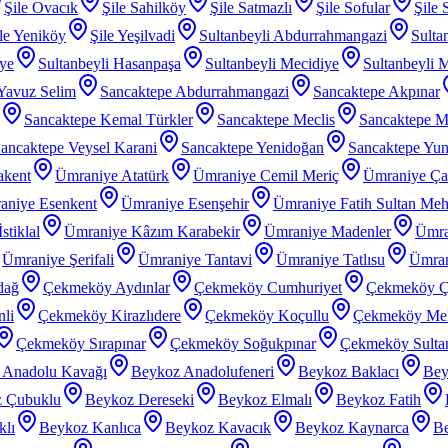
Şile Ovacık
Şile Sahilköy
Şile Satmazlı
Şile Sofular
Şile 
le Yeniköy
Şile Yeşilvadi
Sultanbeyli Abdurrahmangazi
Sulta
iye
Sultanbeyli Hasanpaşa
Sultanbeyli Mecidiye
Sultanbeyli 
 Yavuz Selim
Sancaktepe Abdurrahmangazi
Sancaktepe Akpınar
Sancaktepe Kemal Türkler
Sancaktepe Meclis
Sancaktepe M
ancaktepe Veysel Karani
Sancaktepe Yenidoğan
Sancaktepe Yu
akent
Ümraniye Atatürk
Ümraniye Cemil Meriç
Ümraniye Ç
aniye Esenkent
Ümraniye Esenşehir
Ümraniye Fatih Sultan Me
stiklal
Ümraniye Kâzım Karabekir
Ümraniye Madenler
Ümra
Ümraniye Şerifali
Ümraniye Tantavi
Ümraniye Tatlısu
Ümran
dağ
Çekmeköy Aydınlar
Çekmeköy Cumhuriyet
Çekmeköy Ç
li
Çekmeköy Kirazlıdere
Çekmeköy Koçullu
Çekmeköy Meh
Çekmeköy Sırapınar
Çekmeköy Soğukpınar
Çekmeköy Sultanç
 Anadolu Kavağı
Beykoz Anadolufeneri
Beykoz Baklacı
Bey
 Çubuklu
Beykoz Dereseki
Beykoz Elmalı
Beykoz Fatih
klı
Beykoz Kanlıca
Beykoz Kavacık
Beykoz Kaynarca
Be