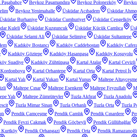
 Paşabahçe
Beykoz Paşamandıra
Beykoz Polonezköy
Beyko
elim
Beykoz Yenimahalle
Üsküdar Acıbadem
Üsküdar Ahme
Üsküdar Burhaniye
Üsküdar Cumhuriyet
Üsküdar Çengelköy
dar Kuleli
Üsküdar Kuzguncuk
Üsküdar Küçük Çamlıca
Üs
Üsküdar Selami Ali
Üsküdar Selimiye
Üsküdar Sultantepe
dem
Kadıköy Bostancı
Kadıköy Caddebostan
Kadıköy Cafer
e
Kadıköy Göztepe
Kadıköy Hasanpaşa
Kadıköy Koşuyolu
köy Suadiye
Kadıköy Zühtüpaşa
Kartal Atalar
Kartal Cevizli
l Kordonboyu
Kartal Orhantepe
Kartal Orta
Kartal Petrol İş
Kartal Yalı
Kartal Yukarı
Kartal Yunus
Maltepe Altayçeşm
zli
Maltepe Çınar
Maltepe Esenkent
Maltepe Feyzullah
Ma
epe Yalı
Maltepe Zümrütevler
Tuzla Akfırat
Tuzla Anadolu
scit
Tuzla Mimar Sinan
Tuzla Orhanlı
Tuzla Orta
Tuzla P
tı
Pendik Çamçeşme
Pendik Çamlık
Pendik Çınardere
Pe
Pendik Fevzi Çakmak
Pendik Göçbeyli
Pendik Güllübağlar
 Kurtköy
Pendik Orhangazi
Pendik Orta
Pendik Ramazanoğl