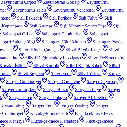
Zeytinburnu Çırpıcı
Zeytinburnu Gökalp
Zeytinburnu
mer
Zeytinburnu Telsiz
Zeytinburnu Veliefendi
Zeytinburnu
entepe
Şişli Eskişehir
Şişli Feriköy
Şişli Fulya
Şişli
li Kaptanpaşa
Şişli Kuştepe
Şişli Mahmut Şevket Paşa
Şişli
Sultangazi Cebeci
Sultangazi Cumhuriyet
Sultangazi
angazi Sultançiftliği
Sultangazi Uğur Mumcu
Sultangazi Yayla
Beyciler
Silivri Büyük Çavuşlu
Silivri Büyük Kılıçlı
Silivri
anamandıra
Silivri Değirmenköy Fevzipaşa
Silivri Değirmenköy
 Kavaklı İstiklal
Silivri Kurfallı
Silivri Küçük Kılıçlı
Silivri
kumlar
Silivri Seymen
Silivri Yeni
Silivri Yolçatı
Sarıyer
Sarıyer Cumhuriyet
Sarıyer Çamlıtepe
Sarıyer Çayırbaşı
Sarıyer Gümüşdere
Sarıyer Huzur
Sarıyer İstinye
Sarıyer
ak
Sarıyer Pınar
Sarıyer Poligon
Sarıyer PTT Evleri
r Uskumruköy
Sarıyer Yeni
Sarıyer Yeniköy
Sarıyer
 Cumhuriyet
Küçükçekmece Fatih
Küçükçekmece Fevzi
mece Kanarya
Küçükçekmece Kartaltepe
Küçükçekmece