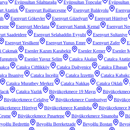
arya
Eyüpsultan Silahtarağa
Eyüpsultan Topçular
Eyüpsultan 
rt Atatürk
Esenyurt Bağlarçeşme
Esenyurt Balıkyolu
Esenyur
ih
Esenyurt Gökevler
Esenyurt Güzelyurt
Esenyurt Hürriyet
çeşme
Esenyurt Mevlana
Esenyurt Namık Kemal
Esenyurt Nec
urt Saadetdere
Esenyurt Selahaddin Eyyubi
Esenyurt Sultaniye
Esenyurt Yeşilkent
Esenyurt Yunus Emre
Esenyurt Zafer
E
zi Çakmak
Esenler Kazım Karabekir
Esenler Kemer
Esenler 
Turgutreis
Esenler Yavuz Selim
Çatalca Akalan
Çatalca Atatü
nakça
Çatalca Çiftlikköy
Çatalca Dağyenice
Çatalca Elbasan
alca İhsaniye
Çatalca İnceğiz
Çatalca İzzettin
Çatalca Kabakç
Çatalca Muratbey Merkez
Çatalca Nakkaş
Çatalca Oklalı
lacık
Çatalca Yazlık
Büyükçekmece 19 Mayıs
Büyükçekmec
Büyükçekmece Celaliye
Büyükçekmece Cumhuriyet
Büyükçe
ükçekmece Hürriyet
Büyükçekmece Kamiloba
Büyükçekmece K
Çeşme
Büyükçekmece Pınartepe
Büyükçekmece Sinanoba
Bü
yoğlu Bedrettin
Beyoğlu Bereketzade
Beyoğlu Bostan
Beyoğ