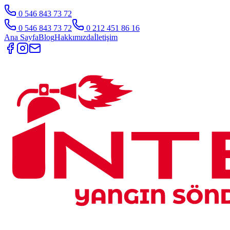
0 546 843 73 72
0 546 843 73 72
0 212 451 86 16
Ana Sayfa
Blog
Hakkımızda
İletişim