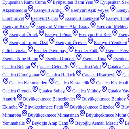
Eyüpsultan Rami Cuma
Eyüpsultan Rami Yeni
Eyüpsultan Sak
Akşemseddin
Esenyurt Ardıçlı
Esenyurt Aşık Veysel
Esenyu
Cumhuriyet
Esenyurt Çınar
Esenyurt Esenkent
Esenyurt Fat
Esenyurt Koza
Esenyurt Mehmet Akif Ersoy
Esenyurt Mehter
Esenyurt Örnek
Esenyurt Pınar
Esenyurt Piri Reis
Eseny
Esenyurt Turgut Özal
Esenyurt Üçevler
Esenyurt Yenikent
Çiftehavuzlar
Esenler Davutpaşa
Esenler Fatih
Esenler Fev
Esenler Nine Hatun
Esenler Oruçreis
Esenler Tuna
Esenler 
Çatalca Belgrat
Çatalca Celepköy
Çatalca Çakıl
Çatalca Ça
Çatalca Gümüşpınar
Çatalca Hallaçlı
Çatalca Hisarbeyli
Çat
Çatalca Karamandere
Çatalca Kestanelik
Çatalca Kızılcaali
Çatalca Örencik
Çatalca Subaşı
Çatalca Yalıköy
Çatalca Yay
Atatürk
Büyükçekmece Bahçelievler
Büyükçekmece Batıköy
Ekinoba
Büyükçekmece Fatih
Büyükçekmece Güzelce
Büy
Mimaroba
Büyükçekmece Mimarsinan
Büyükçekmece Murat 
Yenimahalle
Beyoğlu Arap Cami
Beyoğlu Asmalı Mescit
Be