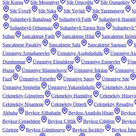
Şile Kurna
Şile Meşrutiyet
Şile Oruçoğlu
Şile Osmanköy
Şile Üvezli
Şile Yaka
Şile Yaylalı
Şile Yazımanayır
Şi
Sultanbeyli Battalgazi
Sultanbeyli Fatih
Sultanbeyli Hamid
Sultanbeyli Orhangazi
Sultanbeyli Turgut Reis
Sultanbeyli
Sultan
Sancaktepe Fatih
Sancaktepe Hilal
Sancaktepe İnönü
Sancaktepe Paşaköy
Sancaktepe Safa
Sancaktepe Sarıgazi
S
Ümraniye Armağanevler
Ümraniye Aşağıdudullu
Ümraniye At
Dumlupınar
Ümraniye Elmalıkent
Ümraniye Esenevler
Ümr
Huzur
Ümraniye Ihlamurkuyu
Ümraniye İnkılap
Ümraniye İ
Fazıl
Ümraniye Parseller
Ümraniye Saray
Ümraniye Site
Ümraniye Yenişehir
Ümraniye Yukarıdudullu
Çekmeköy Alem
Çekmeköy Güngören
Çekmeköy Hamidiye
Çekmeköy Hüseyin
Çekmeköy Nişantepe
Çekmeköy Ömerli
Çekmeköy Reşadiye
Akbaba
Beykoz Alibahadır
Beykoz Anadolu Hisarı
Beykoz
Beykoz Çengeldere
Beykoz Çiftlik
Beykoz Çiğdem
Beykoz
Göztepe
Beykoz Gümüşsuyu
Beykoz İncirköy
Beykoz İsha