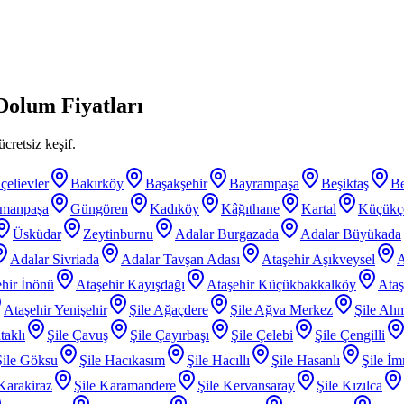
Dolum Fiyatları
cretsiz keşif.
çelievler
Bakırköy
Başakşehir
Bayrampaşa
Beşiktaş
B
smanpaşa
Güngören
Kadıköy
Kâğıthane
Kartal
Küçükç
Üsküdar
Zeytinburnu
Adalar Burgazada
Adalar Büyükada
Adalar Sivriada
Adalar Tavşan Adası
Ataşehir Aşıkveysel
A
hir İnönü
Ataşehir Kayışdağı
Ataşehir Küçükbakkalköy
Ataş
Ataşehir Yenişehir
Şile Ağaçdere
Şile Ağva Merkez
Şile Ahm
taklı
Şile Çavuş
Şile Çayırbaşı
Şile Çelebi
Şile Çengilli
Şile Göksu
Şile Hacıkasım
Şile Hacıllı
Şile Hasanlı
Şile İm
 Karakiraz
Şile Karamandere
Şile Kervansaray
Şile Kızılca