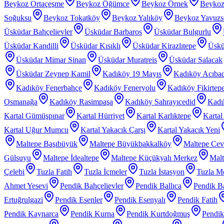
Beykoz Ortaçeşme
Beykoz Öğümce
Beykoz Örnek
Beykoz
Soğuksu
Beykoz Tokatköy
Beykoz Yalıköy
Beykoz Yavuzs
Üsküdar Bahçelievler
Üsküdar Barbaros
Üsküdar Bulgurlu
Üsküdar Kandilli
Üsküdar Kısıklı
Üsküdar Kirazlıtepe
Üskü
Üsküdar Mimar Sinan
Üsküdar Muratreis
Üsküdar Salacak
Üsküdar Zeynep Kamil
Kadıköy 19 Mayıs
Kadıköy Acıba
Kadıköy Fenerbahçe
Kadıköy Feneryolu
Kadıköy Fikirtep
Osmanağa
Kadıköy Rasimpaşa
Kadıköy Sahrayıcedid
Kadı
Kartal Gümüşpınar
Kartal Hürriyet
Kartal Karlıktepe
Karta
Kartal Uğur Mumcu
Kartal Yakacık Çarşı
Kartal Yakacık Yeni
Maltepe Başıbüyük
Maltepe Büyükbakkalköy
Maltepe Cevi
Gülsuyu
Maltepe İdealtepe
Maltepe Küçükyalı Merkez
Malt
Çelebi
Tuzla Fatih
Tuzla İçmeler
Tuzla İstasyon
Tuzla Me
Ahmet Yesevi
Pendik Bahçelievler
Pendik Ballıca
Pendik Ba
Ertuğrulgazi
Pendik Esenler
Pendik Esenyalı
Pendik Fatih
Pendik Kaynarca
Pendik Kurna
Pendik Kurtdoğmuş
Pendik