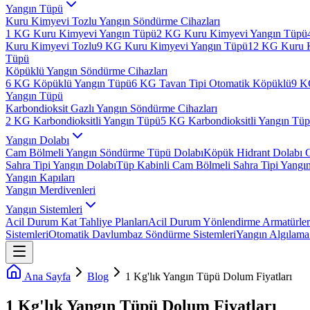
Yangın Tüpü
Kuru Kimyevi Tozlu Yangın Söndürme Cihazları
1 KG Kuru Kimyevi Yangın Tüpü
2 KG Kuru Kimyevi Yangın Tüpü
Kuru Kimyevi Tozlu
9 KG Kuru Kimyevi Yangın Tüpü
12 KG Kuru 
Tüpü
Köpüklü Yangın Söndürme Cihazları
6 KG Köpüklü Yangın Tüpü
6 KG Tavan Tipi Otomatik Köpüklü
9 K
Yangın Tüpü
Karbondioksit Gazlı Yangın Söndürme Cihazları
2 KG Karbondioksitli Yangın Tüpü
5 KG Karbondioksitli Yangın Tü
Yangın Dolabı
Cam Bölmeli Yangın Söndürme Tüpü Dolabı
Köpük Hidrant Dolabı 
Sahra Tipi Yangın Dolabı
Tüp Kabinli Cam Bölmeli Sahra Tipi Yangı
Yangın Kapıları
Yangın Merdivenleri
Yangın Sistemleri
Acil Durum Kat Tahliye Planları
Acil Durum Yönlendirme Armatürler
Sistemleri
Otomatik Davlumbaz Söndürme Sistemleri
Yangın Algılama 
Ana Sayfa
Blog
1 Kg'lık Yangın Tüpü Dolum Fiyatları
1 Kg'lık Yangın Tüpü Dolum Fiyatları