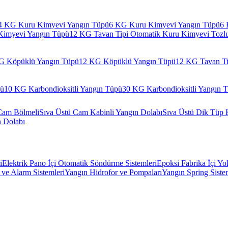
4 KG Kuru Kimyevi Yangın Tüpü
6 KG Kuru Kimyevi Yangın Tüpü
6 
Kimyevi Yangın Tüpü
12 KG Tavan Tipi Otomatik Kuru Kimyevi Tozl
G Köpüklü Yangın Tüpü
12 KG Köpüklü Yangın Tüpü
12 KG Tavan Ti
pü
10 KG Karbondioksitli Yangın Tüpü
30 KG Karbondioksitli Yangın 
Cam Bölmeli
Sıva Üstü Cam Kabinli Yangın Dolabı
Sıva Üstü Dik Tüp 
n Dolabı
i
Elektrik Pano İçi Otomatik Söndürme Sistemleri
Epoksi Fabrika İçi Yo
ve Alarm Sistemleri
Yangın Hidrofor ve Pompaları
Yangın Spring Siste