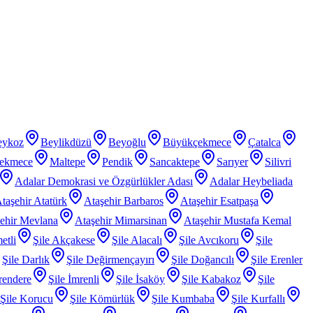
eykoz
Beylikdüzü
Beyoğlu
Büyükçekmece
Çatalca
ekmece
Maltepe
Pendik
Sancaktepe
Sarıyer
Silivri
Adalar Demokrasi ve Özgürlükler Adası
Adalar Heybeliada
taşehir Atatürk
Ataşehir Barbaros
Ataşehir Esatpaşa
ehir Mevlana
Ataşehir Mimarsinan
Ataşehir Mustafa Kemal
etli
Şile Akçakese
Şile Alacalı
Şile Avcıkoru
Şile
Şile Darlık
Şile Değirmençayırı
Şile Doğancılı
Şile Erenler
rendere
Şile İmrenli
Şile İsaköy
Şile Kabakoz
Şile
Şile Korucu
Şile Kömürlük
Şile Kumbaba
Şile Kurfallı