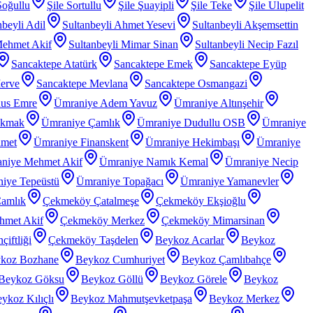
Soğullu
Şile Sortullu
Şile Şuayipli
Şile Teke
Şile Ulupelit
nbeyli Adil
Sultanbeyli Ahmet Yesevi
Sultanbeyli Akşemsettin
Mehmet Akif
Sultanbeyli Mimar Sinan
Sultanbeyli Necip Fazıl
Sancaktepe Atatürk
Sancaktepe Emek
Sancaktepe Eyüp
erve
Sancaktepe Mevlana
Sancaktepe Osmangazi
nus Emre
Ümraniye Adem Yavuz
Ümraniye Altınşehir
akmak
Ümraniye Çamlık
Ümraniye Dudullu OSB
Ümraniye
hmet
Ümraniye Finanskent
Ümraniye Hekimbaşı
Ümraniye
niye Mehmet Akif
Ümraniye Namık Kemal
Ümraniye Necip
iye Tepeüstü
Ümraniye Topağacı
Ümraniye Yamanevler
amlık
Çekmeköy Çatalmeşe
Çekmeköy Ekşioğlu
met Akif
Çekmeköy Merkez
Çekmeköy Mimarsinan
iftliği
Çekmeköy Taşdelen
Beykoz Acarlar
Beykoz
koz Bozhane
Beykoz Cumhuriyet
Beykoz Çamlıbahçe
Beykoz Göksu
Beykoz Göllü
Beykoz Görele
Beykoz
ykoz Kılıçlı
Beykoz Mahmutşevketpaşa
Beykoz Merkez