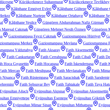
tlüçeşme
Küçükçekmece Sultanmurat
Küçükçekmece Tevfikbey
tepe
Kâğıthane Emniyet Evleri
Kâğıthane Gültepe
Kâğıthane 
Merkez
Kâğıthane Nurtepe
Kâğıthane Ortabayır
Kâğıthane Se
al
Kâğıthane Yeşilce
Güngören Abdurrahman Nafiz Gürman
 Mareşal Çakmak
Güngören Mehmet Nesih Özmen
Güngören 
şa
Gaziosmanpaşa Fevzi Çakmak
Gaziosmanpaşa Hürriyet
Ga
ziosmanpaşa Merkez
Gaziosmanpaşa Mevlana
Gaziosmanpaşa P
manpaşa Yıldıztabya
Fatih Aksaray
Fatih Akşemsettin
Fatih 
k
Fatih Cankurtaran
Fatih Cerrahpaşa
Fatih Cibali
Fatih De
ih Hoca Gıyasettin
Fatih Hocapaşa
Fatih İskenderpaşa
Fatih 
Fatih Mercan
Fatih Mesihpaşa
Fatih Mevlanakapı
Fatih Mimar
ih Nişanca
Fatih Rüstempaşa
Fatih Saraçishak
Fatih Sarıdemir
Şehremini
Fatih Şehsuvar Bey
Fatih Tahtakale
Fatih Taya Hat
Eyüpsultan Ağaçlı
Eyüpsultan Akpınar
Eyüpsultan Akşemsettin
sultan Emniyettepe
Eyüpsultan Esentepe
Eyüpsultan Göktürk
rkez
Eyüpsultan Mimar Sinan
Eyüpsultan Mithatpaşa
Eyüpsu