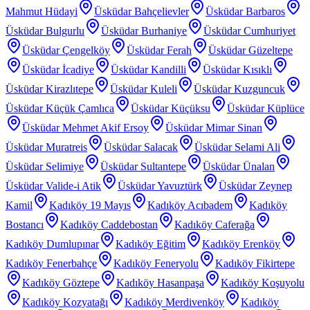
Mahmut Hüdayi
Üsküdar Bahçelievler
Üsküdar Barbaros
Üsküdar Bulgurlu
Üsküdar Burhaniye
Üsküdar Cumhuriyet
Üsküdar Çengelköy
Üsküdar Ferah
Üsküdar Güzeltepe
Üsküdar İcadiye
Üsküdar Kandilli
Üsküdar Kısıklı
Üsküdar Kirazlıtepe
Üsküdar Kuleli
Üsküdar Kuzguncuk
Üsküdar Küçük Çamlıca
Üsküdar Küçüksu
Üsküdar Küplüce
Üsküdar Mehmet Akif Ersoy
Üsküdar Mimar Sinan
Üsküdar Muratreis
Üsküdar Salacak
Üsküdar Selami Ali
Üsküdar Selimiye
Üsküdar Sultantepe
Üsküdar Ünalan
Üsküdar Valide-i Atik
Üsküdar Yavuztürk
Üsküdar Zeynep
Kamil
Kadıköy 19 Mayıs
Kadıköy Acıbadem
Kadıköy
Bostancı
Kadıköy Caddebostan
Kadıköy Caferağa
Kadıköy Dumlupınar
Kadıköy Eğitim
Kadıköy Erenköy
Kadıköy Fenerbahçe
Kadıköy Feneryolu
Kadıköy Fikirtepe
Kadıköy Göztepe
Kadıköy Hasanpaşa
Kadıköy Koşuyolu
Kadıköy Kozyatağı
Kadıköy Merdivenköy
Kadıköy