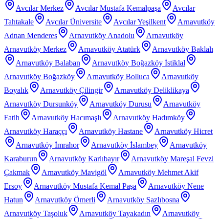
Avcılar Merkez
Avcılar Mustafa Kemalpaşa
Avcılar
Tahtakale
Avcılar Üniversite
Avcılar Yeşilkent
Arnavutköy
Adnan Menderes
Arnavutköy Anadolu
Arnavutköy
Arnavutköy Merkez
Arnavutköy Atatürk
Arnavutköy Baklalı
Arnavutköy Balaban
Arnavutköy Boğazköy İstiklal
Arnavutköy Boğazköy
Arnavutköy Bolluca
Arnavutköy
Boyalık
Arnavutköy Çilingir
Arnavutköy Deliklikaya
Arnavutköy Dursunköy
Arnavutköy Durusu
Arnavutköy
Fatih
Arnavutköy Hacımaşlı
Arnavutköy Hadımköy
Arnavutköy Haraççı
Arnavutköy Hastane
Arnavutköy Hicret
Arnavutköy İmrahor
Arnavutköy İslambey
Arnavutköy
Karaburun
Arnavutköy Karlıbayır
Arnavutköy Mareşal Fevzi
Çakmak
Arnavutköy Mavigöl
Arnavutköy Mehmet Akif
Ersoy
Arnavutköy Mustafa Kemal Paşa
Arnavutköy Nene
Hatun
Arnavutköy Ömerli
Arnavutköy Sazlıbosna
Arnavutköy Taşoluk
Arnavutköy Tayakadın
Arnavutköy