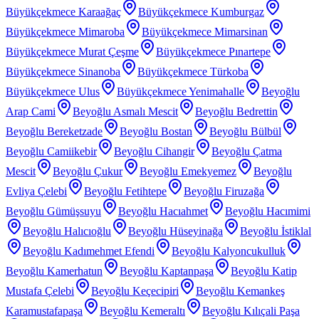
Büyükçekmece Karaağaç
Büyükçekmece Kumburgaz
Büyükçekmece Mimaroba
Büyükçekmece Mimarsinan
Büyükçekmece Murat Çeşme
Büyükçekmece Pınartepe
Büyükçekmece Sinanoba
Büyükçekmece Türkoba
Büyükçekmece Ulus
Büyükçekmece Yenimahalle
Beyoğlu
Arap Cami
Beyoğlu Asmalı Mescit
Beyoğlu Bedrettin
Beyoğlu Bereketzade
Beyoğlu Bostan
Beyoğlu Bülbül
Beyoğlu Camiikebir
Beyoğlu Cihangir
Beyoğlu Çatma
Mescit
Beyoğlu Çukur
Beyoğlu Emekyemez
Beyoğlu
Evliya Çelebi
Beyoğlu Fetihtepe
Beyoğlu Firuzağa
Beyoğlu Gümüşsuyu
Beyoğlu Hacıahmet
Beyoğlu Hacımimi
Beyoğlu Halıcıoğlu
Beyoğlu Hüseyinağa
Beyoğlu İstiklal
Beyoğlu Kadımehmet Efendi
Beyoğlu Kalyoncukulluk
Beyoğlu Kamerhatun
Beyoğlu Kaptanpaşa
Beyoğlu Katip
Mustafa Çelebi
Beyoğlu Keçecipiri
Beyoğlu Kemankeş
Karamustafapaşa
Beyoğlu Kemeraltı
Beyoğlu Kılıçali Paşa