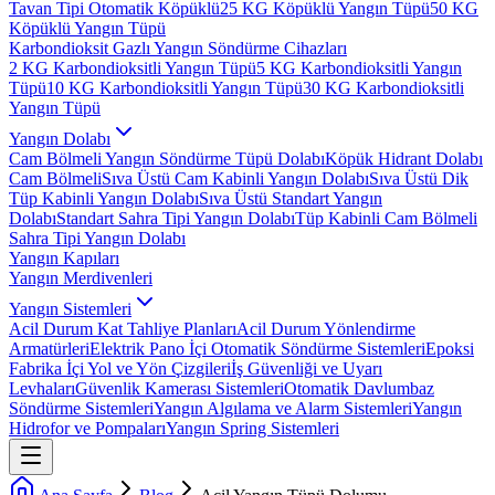
Tavan Tipi Otomatik Köpüklü
25 KG Köpüklü Yangın Tüpü
50 KG
Köpüklü Yangın Tüpü
Karbondioksit Gazlı Yangın Söndürme Cihazları
2 KG Karbondioksitli Yangın Tüpü
5 KG Karbondioksitli Yangın
Tüpü
10 KG Karbondioksitli Yangın Tüpü
30 KG Karbondioksitli
Yangın Tüpü
Yangın Dolabı
Cam Bölmeli Yangın Söndürme Tüpü Dolabı
Köpük Hidrant Dolabı
Cam Bölmeli
Sıva Üstü Cam Kabinli Yangın Dolabı
Sıva Üstü Dik
Tüp Kabinli Yangın Dolabı
Sıva Üstü Standart Yangın
Dolabı
Standart Sahra Tipi Yangın Dolabı
Tüp Kabinli Cam Bölmeli
Sahra Tipi Yangın Dolabı
Yangın Kapıları
Yangın Merdivenleri
Yangın Sistemleri
Acil Durum Kat Tahliye Planları
Acil Durum Yönlendirme
Armatürleri
Elektrik Pano İçi Otomatik Söndürme Sistemleri
Epoksi
Fabrika İçi Yol ve Yön Çizgileri
İş Güvenliği ve Uyarı
Levhaları
Güvenlik Kamerası Sistemleri
Otomatik Davlumbaz
Söndürme Sistemleri
Yangın Algılama ve Alarm Sistemleri
Yangın
Hidrofor ve Pompaları
Yangın Spring Sistemleri