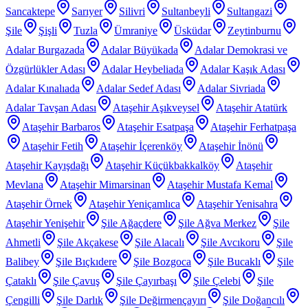
Sancaktepe
Sarıyer
Silivri
Sultanbeyli
Sultangazi
Şile
Şişli
Tuzla
Ümraniye
Üsküdar
Zeytinburnu
Adalar Burgazada
Adalar Büyükada
Adalar Demokrasi ve
Özgürlükler Adası
Adalar Heybeliada
Adalar Kaşık Adası
Adalar Kınalıada
Adalar Sedef Adası
Adalar Sivriada
Adalar Tavşan Adası
Ataşehir Aşıkveysel
Ataşehir Atatürk
Ataşehir Barbaros
Ataşehir Esatpaşa
Ataşehir Ferhatpaşa
Ataşehir Fetih
Ataşehir İçerenköy
Ataşehir İnönü
Ataşehir Kayışdağı
Ataşehir Küçükbakkalköy
Ataşehir
Mevlana
Ataşehir Mimarsinan
Ataşehir Mustafa Kemal
Ataşehir Örnek
Ataşehir Yeniçamlıca
Ataşehir Yenisahra
Ataşehir Yenişehir
Şile Ağaçdere
Şile Ağva Merkez
Şile
Ahmetli
Şile Akçakese
Şile Alacalı
Şile Avcıkoru
Şile
Balibey
Şile Bıçkıdere
Şile Bozgoca
Şile Bucaklı
Şile
Çataklı
Şile Çavuş
Şile Çayırbaşı
Şile Çelebi
Şile
Çengilli
Şile Darlık
Şile Değirmençayırı
Şile Doğancılı