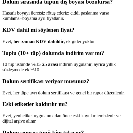
Dolum sırasında tüpün dış boyası bozulursa?
Hasarlı boyayı ücretsiz rötuş ederiz; ciddi paslanma varsa
kumlama+boyama ayrı fiyatlanır.
KDV dahil mi söylenen fiyat?
Evet,
her zaman KDV dahildir
; ek gider yoktur.
Toplu (10+ tüp) dolumda indirim var mı?
10 tüp üstünde
%15-25 arası
indirim uygulanır; ayrıca yıllık
sözleşmede ek %10.
Dolum sertifikası veriyor musunuz?
Evet, her tüpe ayrı dolum sertifikası ve genel bir rapor düzenlenir.
Eski etiketler kaldırılır mı?
Evet, yeni etiket uygulanmadan önce eski kayıtlar temizlenir ve
dijital arşive alınır.
Dolum sonrası tüpü kim takıyor?