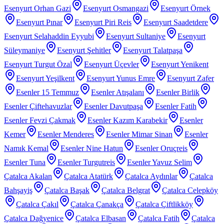
Esenyurt Orhan Gazi
Esenyurt Osmangazi
Esenyurt Örnek
Esenyurt Pınar
Esenyurt Piri Reis
Esenyurt Saadetdere
Esenyurt Selahaddin Eyyubi
Esenyurt Sultaniye
Esenyurt
Süleymaniye
Esenyurt Şehitler
Esenyurt Talatpaşa
Esenyurt Turgut Özal
Esenyurt Üçevler
Esenyurt Yenikent
Esenyurt Yeşilkent
Esenyurt Yunus Emre
Esenyurt Zafer
Esenler 15 Temmuz
Esenler Atışalanı
Esenler Birlik
Esenler Çiftehavuzlar
Esenler Davutpaşa
Esenler Fatih
Esenler Fevzi Çakmak
Esenler Kazım Karabekir
Esenler
Kemer
Esenler Menderes
Esenler Mimar Sinan
Esenler
Namık Kemal
Esenler Nine Hatun
Esenler Oruçreis
Esenler Tuna
Esenler Turgutreis
Esenler Yavuz Selim
Çatalca Akalan
Çatalca Atatürk
Çatalca Aydınlar
Çatalca
Bahşayiş
Çatalca Başak
Çatalca Belgrat
Çatalca Celepköy
Çatalca Çakıl
Çatalca Çanakça
Çatalca Çiftlikköy
Çatalca Dağyenice
Çatalca Elbasan
Çatalca Fatih
Çatalca