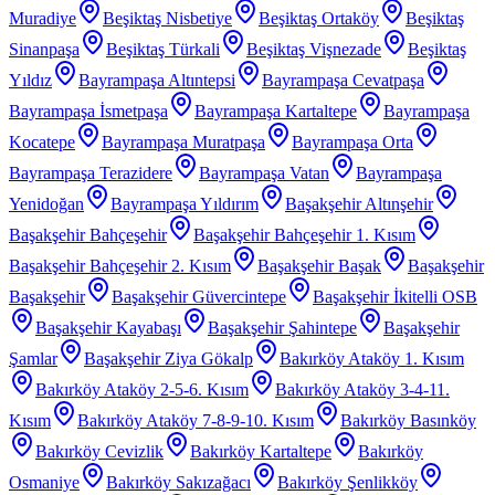
Muradiye
Beşiktaş Nisbetiye
Beşiktaş Ortaköy
Beşiktaş
Sinanpaşa
Beşiktaş Türkali
Beşiktaş Vişnezade
Beşiktaş
Yıldız
Bayrampaşa Altıntepsi
Bayrampaşa Cevatpaşa
Bayrampaşa İsmetpaşa
Bayrampaşa Kartaltepe
Bayrampaşa
Kocatepe
Bayrampaşa Muratpaşa
Bayrampaşa Orta
Bayrampaşa Terazidere
Bayrampaşa Vatan
Bayrampaşa
Yenidoğan
Bayrampaşa Yıldırım
Başakşehir Altınşehir
Başakşehir Bahçeşehir
Başakşehir Bahçeşehir 1. Kısım
Başakşehir Bahçeşehir 2. Kısım
Başakşehir Başak
Başakşehir
Başakşehir
Başakşehir Güvercintepe
Başakşehir İkitelli OSB
Başakşehir Kayabaşı
Başakşehir Şahintepe
Başakşehir
Şamlar
Başakşehir Ziya Gökalp
Bakırköy Ataköy 1. Kısım
Bakırköy Ataköy 2-5-6. Kısım
Bakırköy Ataköy 3-4-11.
Kısım
Bakırköy Ataköy 7-8-9-10. Kısım
Bakırköy Basınköy
Bakırköy Cevizlik
Bakırköy Kartaltepe
Bakırköy
Osmaniye
Bakırköy Sakızağacı
Bakırköy Şenlikköy