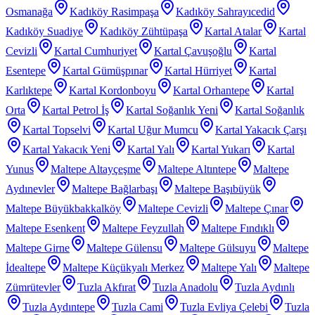
Osmanağa
Kadıköy Rasimpaşa
Kadıköy Sahrayıcedid
Kadıköy Suadiye
Kadıköy Zühtüpaşa
Kartal Atalar
Kartal
Cevizli
Kartal Cumhuriyet
Kartal Çavuşoğlu
Kartal
Esentepe
Kartal Gümüşpınar
Kartal Hürriyet
Kartal
Karlıktepe
Kartal Kordonboyu
Kartal Orhantepe
Kartal
Orta
Kartal Petrol İş
Kartal Soğanlık Yeni
Kartal Soğanlık
Kartal Topselvi
Kartal Uğur Mumcu
Kartal Yakacık Çarşı
Kartal Yakacık Yeni
Kartal Yalı
Kartal Yukarı
Kartal
Yunus
Maltepe Altayçeşme
Maltepe Altıntepe
Maltepe
Aydınevler
Maltepe Bağlarbaşı
Maltepe Başıbüyük
Maltepe Büyükbakkalköy
Maltepe Cevizli
Maltepe Çınar
Maltepe Esenkent
Maltepe Feyzullah
Maltepe Fındıklı
Maltepe Girne
Maltepe Gülensu
Maltepe Gülsuyu
Maltepe
İdealtepe
Maltepe Küçükyalı Merkez
Maltepe Yalı
Maltepe
Zümrütevler
Tuzla Akfırat
Tuzla Anadolu
Tuzla Aydınlı
Tuzla Aydıntepe
Tuzla Cami
Tuzla Evliya Çelebi
Tuzla