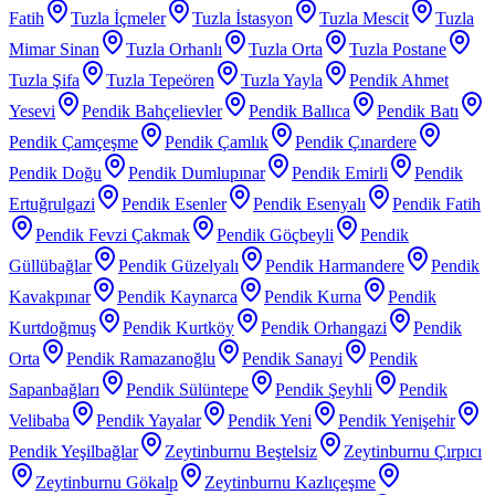
Fatih
Tuzla İçmeler
Tuzla İstasyon
Tuzla Mescit
Tuzla
Mimar Sinan
Tuzla Orhanlı
Tuzla Orta
Tuzla Postane
Tuzla Şifa
Tuzla Tepeören
Tuzla Yayla
Pendik Ahmet
Yesevi
Pendik Bahçelievler
Pendik Ballıca
Pendik Batı
Pendik Çamçeşme
Pendik Çamlık
Pendik Çınardere
Pendik Doğu
Pendik Dumlupınar
Pendik Emirli
Pendik
Ertuğrulgazi
Pendik Esenler
Pendik Esenyalı
Pendik Fatih
Pendik Fevzi Çakmak
Pendik Göçbeyli
Pendik
Güllübağlar
Pendik Güzelyalı
Pendik Harmandere
Pendik
Kavakpınar
Pendik Kaynarca
Pendik Kurna
Pendik
Kurtdoğmuş
Pendik Kurtköy
Pendik Orhangazi
Pendik
Orta
Pendik Ramazanoğlu
Pendik Sanayi
Pendik
Sapanbağları
Pendik Sülüntepe
Pendik Şeyhli
Pendik
Velibaba
Pendik Yayalar
Pendik Yeni
Pendik Yenişehir
Pendik Yeşilbağlar
Zeytinburnu Beştelsiz
Zeytinburnu Çırpıcı
Zeytinburnu Gökalp
Zeytinburnu Kazlıçeşme