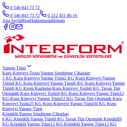
0 546 843 73 72
0 546 843 73 72
0 212 451 86 16
Ana Sayfa
Blog
Hakkımızda
İletişim
Yangın Tüpü
Kuru Kimyevi Tozlu Yangın Söndürme Cihazları
1 KG Kuru Kimyevi Yangın Tüpü
2 KG Kuru Kimyevi Yangın
Tüpü
4 KG Kuru Kimyevi Yangın Tüpü
6 KG Kuru Kimyevi Yangın
Tüpü
6 KG Krom Kaplama Kuru Kimyevi Tozlu
6 KG Tavan Tipi
Otomatik Kuru Kimyevi Tozlu
9 KG Kuru Kimyevi Yangın Tüpü
12
KG Kuru Kimyevi Yangın Tüpü
12 KG Tavan Tipi Otomatik Kuru
Kimyevi Tozlu
25 KG Kuru Kimyevi Yangın Tüpü
50 KG Kuru
Kimyevi Yangın Tüpü
Köpüklü Yangın Söndürme Cihazları
6 KG Köpüklü Yangın Tüpü
6 KG Tavan Tipi Otomatik Köpüklü
9
KG Köpüklü Yangın Tüpü
12 KG Köpüklü Yangın Tüpü
12 KG