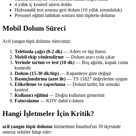
4 yıllık iç kontrol süresi doldu
Hidrostatik test sonrası geri dolum (10 yıllık zorunluluk)
Personel eğitim tatbikatı sonrası tüm tüplerin dolumu
Mobil Dolum Süreci
Acil yangın tüpü dolumu sürecimiz:
Telefonla çağrı (0-2 dk)
— Adres ve tüp listesi
Mobil ekip yönlendirme
— Dolum aracı yola çıkar
Yerinde tartım ve test (10 dk)
— Boş ağırlık, kapak conta
kontrolü
Dolum (15-30 dk/tüp)
— Kapasiteye göre değişir
Basınçlandırma (azot ile)
— TS 11827 değerlerine uygun
Etiketleme ve raporlama
— Dolum tarihi, bir sonraki
kontrol
Kullanıcı eğitimi
— Doğru kullanım gösterimi
Faturalama
— KDV dahil e-fatura
Hangi İşletmeler İçin Kritik?
acil yangın tüpü dolumu
hizmetimiz İstanbul'un 39 ilçesinde
sınırsız sektöre hitap eder: