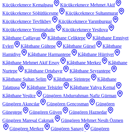
Küçükçekmece Kemalpaşa
Küçükçekmece Mehmet Akif
Küçükçekmece Söğütlüçeşme
Küçükçekmece Sultanmurat
Küçükçekmece Tevfikbey
Küçükçekmece Yarımburgaz
Küçükçekmece Yenimahalle
Küçükçekmece Yeşilova
Kâğıthane Çağlayan
Kâğıthane Çeliktepe
Kâğıthane Emniyet
Evleri
Kâğıthane Gültepe
Kâğıthane Gürsel
Kâğıthane
Hamidiye
Kâğıthane Harmantepe
Kâğıthane Hürriyet
Kâğıthane Mehmet Akif Ersoy
Kâğıthane Merkez
Kâğıthane
Nurtepe
Kâğıthane Ortabayır
Kâğıthane Seyrantepe
Kâğıthane Sultan Selim
Kâğıthane Şirintepe
Kâğıthane
Talatpaşa
Kâğıthane Telsizler
Kâğıthane Yahya Kemal
Kâğıthane Yeşilce
Güngören Abdurrahman Nafiz Gürman
Güngören Akıncılar
Güngören Gençosman
Güngören
Güneştepe
Güngören Güven
Güngören Haznedar
Güngören Mareşal Çakmak
Güngören Mehmet Nesih Özmen
Güngören Merkez
Güngören Sanayi
Güngören