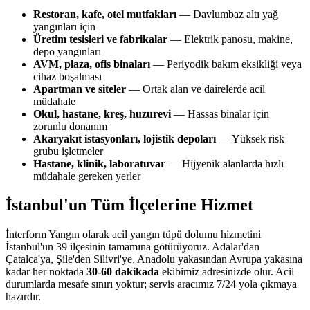
Restoran, kafe, otel mutfakları
— Davlumbaz altı yağ
yangınları için
Üretim tesisleri ve fabrikalar
— Elektrik panosu, makine,
depo yangınları
AVM, plaza, ofis binaları
— Periyodik bakım eksikliği veya
cihaz boşalması
Apartman ve siteler
— Ortak alan ve dairelerde acil
müdahale
Okul, hastane, kreş, huzurevi
— Hassas binalar için
zorunlu donanım
Akaryakıt istasyonları, lojistik depoları
— Yüksek risk
grubu işletmeler
Hastane, klinik, laboratuvar
— Hijyenik alanlarda hızlı
müdahale gereken yerler
İstanbul'un Tüm İlçelerine Hizmet
İnterform Yangın olarak acil yangın tüpü dolumu hizmetini
İstanbul'un 39 ilçesinin tamamına götürüyoruz. Adalar'dan
Çatalca'ya, Şile'den Silivri'ye, Anadolu yakasından Avrupa yakasına
kadar her noktada
30-60 dakikada
ekibimiz adresinizde olur. Acil
durumlarda mesafe sınırı yoktur; servis aracımız 7/24 yola çıkmaya
hazırdır.