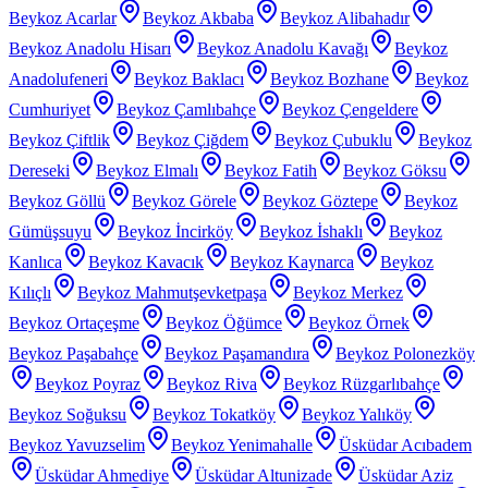
Beykoz Acarlar
Beykoz Akbaba
Beykoz Alibahadır
Beykoz Anadolu Hisarı
Beykoz Anadolu Kavağı
Beykoz
Anadolufeneri
Beykoz Baklacı
Beykoz Bozhane
Beykoz
Cumhuriyet
Beykoz Çamlıbahçe
Beykoz Çengeldere
Beykoz Çiftlik
Beykoz Çiğdem
Beykoz Çubuklu
Beykoz
Dereseki
Beykoz Elmalı
Beykoz Fatih
Beykoz Göksu
Beykoz Göllü
Beykoz Görele
Beykoz Göztepe
Beykoz
Gümüşsuyu
Beykoz İncirköy
Beykoz İshaklı
Beykoz
Kanlıca
Beykoz Kavacık
Beykoz Kaynarca
Beykoz
Kılıçlı
Beykoz Mahmutşevketpaşa
Beykoz Merkez
Beykoz Ortaçeşme
Beykoz Öğümce
Beykoz Örnek
Beykoz Paşabahçe
Beykoz Paşamandıra
Beykoz Polonezköy
Beykoz Poyraz
Beykoz Riva
Beykoz Rüzgarlıbahçe
Beykoz Soğuksu
Beykoz Tokatköy
Beykoz Yalıköy
Beykoz Yavuzselim
Beykoz Yenimahalle
Üsküdar Acıbadem
Üsküdar Ahmediye
Üsküdar Altunizade
Üsküdar Aziz