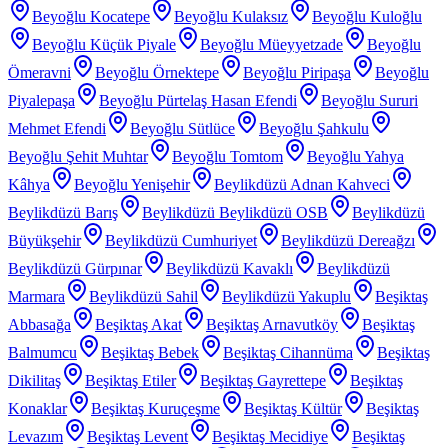
Beyoğlu Kocatepe
Beyoğlu Kulaksız
Beyoğlu Kuloğlu
Beyoğlu Küçük Piyale
Beyoğlu Müeyyetzade
Beyoğlu
Ömeravni
Beyoğlu Örnektepe
Beyoğlu Piripaşa
Beyoğlu
Piyalepaşa
Beyoğlu Pürtelaş Hasan Efendi
Beyoğlu Sururi
Mehmet Efendi
Beyoğlu Sütlüce
Beyoğlu Şahkulu
Beyoğlu Şehit Muhtar
Beyoğlu Tomtom
Beyoğlu Yahya
Kâhya
Beyoğlu Yenişehir
Beylikdüzü Adnan Kahveci
Beylikdüzü Barış
Beylikdüzü Beylikdüzü OSB
Beylikdüzü
Büyükşehir
Beylikdüzü Cumhuriyet
Beylikdüzü Dereağzı
Beylikdüzü Gürpınar
Beylikdüzü Kavaklı
Beylikdüzü
Marmara
Beylikdüzü Sahil
Beylikdüzü Yakuplu
Beşiktaş
Abbasağa
Beşiktaş Akat
Beşiktaş Arnavutköy
Beşiktaş
Balmumcu
Beşiktaş Bebek
Beşiktaş Cihannüma
Beşiktaş
Dikilitaş
Beşiktaş Etiler
Beşiktaş Gayrettepe
Beşiktaş
Konaklar
Beşiktaş Kuruçeşme
Beşiktaş Kültür
Beşiktaş
Levazım
Beşiktaş Levent
Beşiktaş Mecidiye
Beşiktaş