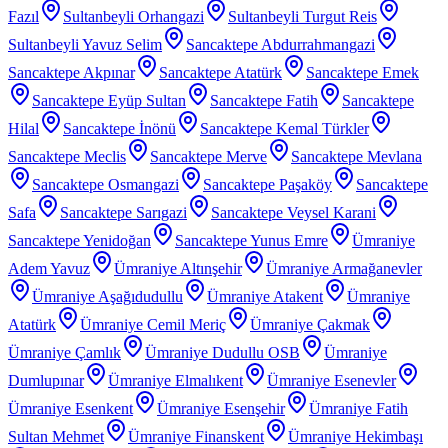
Fazıl
Sultanbeyli Orhangazi
Sultanbeyli Turgut Reis
Sultanbeyli Yavuz Selim
Sancaktepe Abdurrahmangazi
Sancaktepe Akpınar
Sancaktepe Atatürk
Sancaktepe Emek
Sancaktepe Eyüp Sultan
Sancaktepe Fatih
Sancaktepe
Hilal
Sancaktepe İnönü
Sancaktepe Kemal Türkler
Sancaktepe Meclis
Sancaktepe Merve
Sancaktepe Mevlana
Sancaktepe Osmangazi
Sancaktepe Paşaköy
Sancaktepe
Safa
Sancaktepe Sarıgazi
Sancaktepe Veysel Karani
Sancaktepe Yenidoğan
Sancaktepe Yunus Emre
Ümraniye
Adem Yavuz
Ümraniye Altınşehir
Ümraniye Armağanevler
Ümraniye Aşağıdudullu
Ümraniye Atakent
Ümraniye
Atatürk
Ümraniye Cemil Meriç
Ümraniye Çakmak
Ümraniye Çamlık
Ümraniye Dudullu OSB
Ümraniye
Dumlupınar
Ümraniye Elmalıkent
Ümraniye Esenevler
Ümraniye Esenkent
Ümraniye Esenşehir
Ümraniye Fatih
Sultan Mehmet
Ümraniye Finanskent
Ümraniye Hekimbaşı