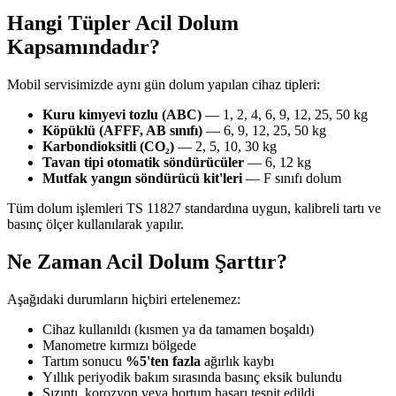
Hangi Tüpler Acil Dolum
Kapsamındadır?
Mobil servisimizde aynı gün dolum yapılan cihaz tipleri:
Kuru kimyevi tozlu (ABC)
— 1, 2, 4, 6, 9, 12, 25, 50 kg
Köpüklü (AFFF, AB sınıfı)
— 6, 9, 12, 25, 50 kg
Karbondioksitli (CO₂)
— 2, 5, 10, 30 kg
Tavan tipi otomatik söndürücüler
— 6, 12 kg
Mutfak yangın söndürücü kit'leri
— F sınıfı dolum
Tüm dolum işlemleri TS 11827 standardına uygun, kalibreli tartı ve
basınç ölçer kullanılarak yapılır.
Ne Zaman Acil Dolum Şarttır?
Aşağıdaki durumların hiçbiri ertelenemez:
Cihaz kullanıldı (kısmen ya da tamamen boşaldı)
Manometre kırmızı bölgede
Tartım sonucu
%5'ten fazla
ağırlık kaybı
Yıllık periyodik bakım sırasında basınç eksik bulundu
Sızıntı, korozyon veya hortum hasarı tespit edildi