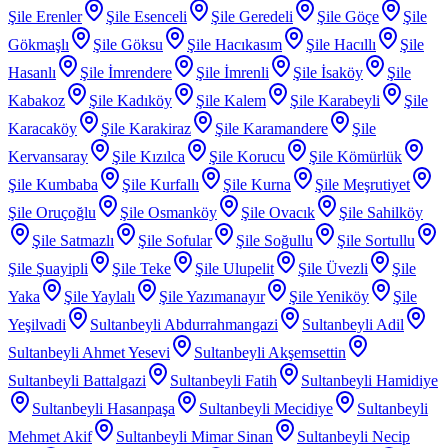
Şile Erenler
Şile Esenceli
Şile Geredeli
Şile Göçe
Şile
Gökmaşlı
Şile Göksu
Şile Hacıkasım
Şile Hacıllı
Şile
Hasanlı
Şile İmrendere
Şile İmrenli
Şile İsaköy
Şile
Kabakoz
Şile Kadıköy
Şile Kalem
Şile Karabeyli
Şile
Karacaköy
Şile Karakiraz
Şile Karamandere
Şile
Kervansaray
Şile Kızılca
Şile Korucu
Şile Kömürlük
Şile Kumbaba
Şile Kurfallı
Şile Kurna
Şile Meşrutiyet
Şile Oruçoğlu
Şile Osmanköy
Şile Ovacık
Şile Sahilköy
Şile Satmazlı
Şile Sofular
Şile Soğullu
Şile Sortullu
Şile Şuayipli
Şile Teke
Şile Ulupelit
Şile Üvezli
Şile
Yaka
Şile Yaylalı
Şile Yazımanayır
Şile Yeniköy
Şile
Yeşilvadi
Sultanbeyli Abdurrahmangazi
Sultanbeyli Adil
Sultanbeyli Ahmet Yesevi
Sultanbeyli Akşemsettin
Sultanbeyli Battalgazi
Sultanbeyli Fatih
Sultanbeyli Hamidiye
Sultanbeyli Hasanpaşa
Sultanbeyli Mecidiye
Sultanbeyli
Mehmet Akif
Sultanbeyli Mimar Sinan
Sultanbeyli Necip