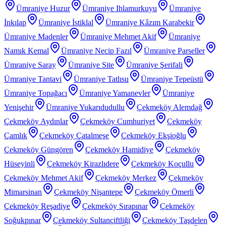
Ümraniye Huzur
Ümraniye Ihlamurkuyu
Ümraniye
İnkılap
Ümraniye İstiklal
Ümraniye Kâzım Karabekir
Ümraniye Madenler
Ümraniye Mehmet Akif
Ümraniye
Namık Kemal
Ümraniye Necip Fazıl
Ümraniye Parseller
Ümraniye Saray
Ümraniye Site
Ümraniye Şerifali
Ümraniye Tantavi
Ümraniye Tatlısu
Ümraniye Tepeüstü
Ümraniye Topağacı
Ümraniye Yamanevler
Ümraniye
Yenişehir
Ümraniye Yukarıdudullu
Çekmeköy Alemdağ
Çekmeköy Aydınlar
Çekmeköy Cumhuriyet
Çekmeköy
Çamlık
Çekmeköy Çatalmeşe
Çekmeköy Ekşioğlu
Çekmeköy Güngören
Çekmeköy Hamidiye
Çekmeköy
Hüseyinli
Çekmeköy Kirazlıdere
Çekmeköy Koçullu
Çekmeköy Mehmet Akif
Çekmeköy Merkez
Çekmeköy
Mimarsinan
Çekmeköy Nişantepe
Çekmeköy Ömerli
Çekmeköy Reşadiye
Çekmeköy Sırapınar
Çekmeköy
Soğukpınar
Çekmeköy Sultançiftliği
Çekmeköy Taşdelen