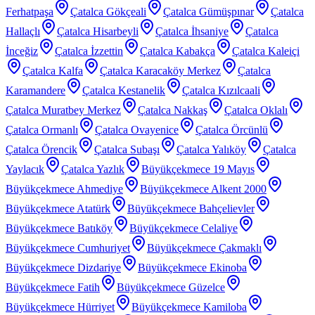
Ferhatpaşa
Çatalca Gökçeali
Çatalca Gümüşpınar
Çatalca
Hallaçlı
Çatalca Hisarbeyli
Çatalca İhsaniye
Çatalca
İnceğiz
Çatalca İzzettin
Çatalca Kabakça
Çatalca Kaleiçi
Çatalca Kalfa
Çatalca Karacaköy Merkez
Çatalca
Karamandere
Çatalca Kestanelik
Çatalca Kızılcaali
Çatalca Muratbey Merkez
Çatalca Nakkaş
Çatalca Oklalı
Çatalca Ormanlı
Çatalca Ovayenice
Çatalca Örcünlü
Çatalca Örencik
Çatalca Subaşı
Çatalca Yalıköy
Çatalca
Yaylacık
Çatalca Yazlık
Büyükçekmece 19 Mayıs
Büyükçekmece Ahmediye
Büyükçekmece Alkent 2000
Büyükçekmece Atatürk
Büyükçekmece Bahçelievler
Büyükçekmece Batıköy
Büyükçekmece Celaliye
Büyükçekmece Cumhuriyet
Büyükçekmece Çakmaklı
Büyükçekmece Dizdariye
Büyükçekmece Ekinoba
Büyükçekmece Fatih
Büyükçekmece Güzelce
Büyükçekmece Hürriyet
Büyükçekmece Kamiloba