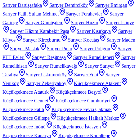
Sarıyer Darüşşafaka
Sarıyer Demirciköy
Sarıyer Emirgan
Sarıyer Fatih Sultan Mehmet
Sarıyer Ferahevler
Sarıyer
Garipçe
Sarıyer Gümüşdere
Sarıyer Huzur
Sarıyer İstinye
Sarıyer Kâzım Karabekir Paşa
Sarıyer Kısırkaya
Sarıyer
Kilyos
Sarıyer Kireçburnu
Sarıyer Kocataş
Sarıyer Maden
Sarıyer Maslak
Sarıyer Pınar
Sarıyer Poligon
Sarıyer
PTT Evleri
Sarıyer Reşitpaşa
Sarıyer Rumelifeneri
Sarıyer
Rumelihisarı
Sarıyer Rumelikavağı
Sarıyer Sarıyer
Sarıyer
Tarabya
Sarıyer Uskumruköy
Sarıyer Yeni
Sarıyer
Yeniköy
Sarıyer Zekeriyaköy
Küçükçekmece Atakent
Küçükçekmece Atatürk
Küçükçekmece Beşyol
Küçükçekmece Cennet
Küçükçekmece Cumhuriyet
Küçükçekmece Fatih
Küçükçekmece Fevzi Çakmak
Küçükçekmece Gültepe
Küçükçekmece Halkalı Merkez
Küçükçekmece İnönü
Küçükçekmece İstasyon
Küçükçekmece Kanarya
Küçükçekmece Kartaltepe