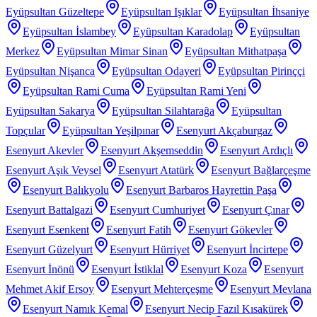
Eyüpsultan Güzeltepe
Eyüpsultan Işıklar
Eyüpsultan İhsaniye
Eyüpsultan İslambey
Eyüpsultan Karadolap
Eyüpsultan
Merkez
Eyüpsultan Mimar Sinan
Eyüpsultan Mithatpaşa
Eyüpsultan Nişanca
Eyüpsultan Odayeri
Eyüpsultan Pirinççi
Eyüpsultan Rami Cuma
Eyüpsultan Rami Yeni
Eyüpsultan Sakarya
Eyüpsultan Silahtarağa
Eyüpsultan
Topçular
Eyüpsultan Yeşilpınar
Esenyurt Akçaburgaz
Esenyurt Akevler
Esenyurt Akşemseddin
Esenyurt Ardıçlı
Esenyurt Aşık Veysel
Esenyurt Atatürk
Esenyurt Bağlarçeşme
Esenyurt Balıkyolu
Esenyurt Barbaros Hayrettin Paşa
Esenyurt Battalgazi
Esenyurt Cumhuriyet
Esenyurt Çınar
Esenyurt Esenkent
Esenyurt Fatih
Esenyurt Gökevler
Esenyurt Güzelyurt
Esenyurt Hürriyet
Esenyurt İncirtepe
Esenyurt İnönü
Esenyurt İstiklal
Esenyurt Koza
Esenyurt
Mehmet Akif Ersoy
Esenyurt Mehterçeşme
Esenyurt Mevlana
Esenyurt Namık Kemal
Esenyurt Necip Fazıl Kısakürek