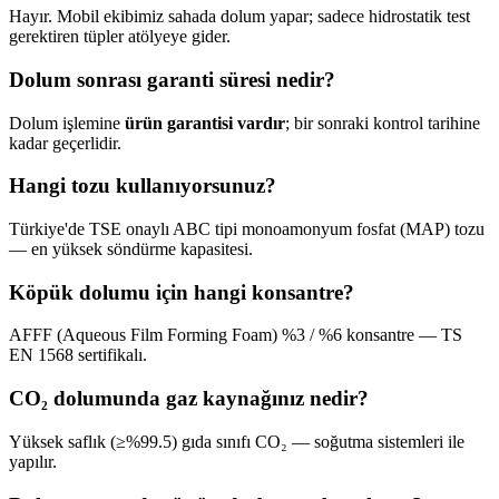
Hayır. Mobil ekibimiz sahada dolum yapar; sadece hidrostatik test
gerektiren tüpler atölyeye gider.
Dolum sonrası garanti süresi nedir?
Dolum işlemine
ürün garantisi vardır
; bir sonraki kontrol tarihine
kadar geçerlidir.
Hangi tozu kullanıyorsunuz?
Türkiye'de TSE onaylı ABC tipi monoamonyum fosfat (MAP) tozu
— en yüksek söndürme kapasitesi.
Köpük dolumu için hangi konsantre?
AFFF (Aqueous Film Forming Foam) %3 / %6 konsantre — TS
EN 1568 sertifikalı.
CO₂ dolumunda gaz kaynağınız nedir?
Yüksek saflık (≥%99.5) gıda sınıfı CO₂ — soğutma sistemleri ile
yapılır.