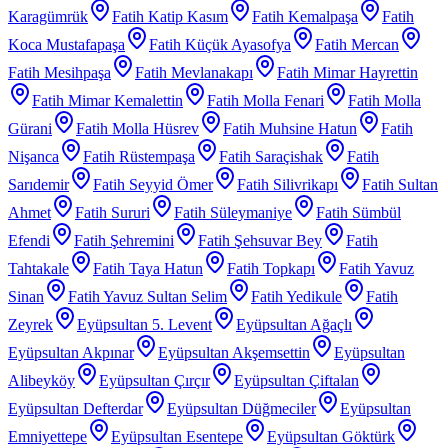
Karagümrük
Fatih Katip Kasım
Fatih Kemalpaşa
Fatih
Koca Mustafapaşa
Fatih Küçük Ayasofya
Fatih Mercan
Fatih Mesihpaşa
Fatih Mevlanakapı
Fatih Mimar Hayrettin
Fatih Mimar Kemalettin
Fatih Molla Fenari
Fatih Molla
Gürani
Fatih Molla Hüsrev
Fatih Muhsine Hatun
Fatih
Nişanca
Fatih Rüstempaşa
Fatih Saraçishak
Fatih
Sarıdemir
Fatih Seyyid Ömer
Fatih Silivrikapı
Fatih Sultan
Ahmet
Fatih Sururi
Fatih Süleymaniye
Fatih Sümbül
Efendi
Fatih Şehremini
Fatih Şehsuvar Bey
Fatih
Tahtakale
Fatih Taya Hatun
Fatih Topkapı
Fatih Yavuz
Sinan
Fatih Yavuz Sultan Selim
Fatih Yedikule
Fatih
Zeyrek
Eyüpsultan 5. Levent
Eyüpsultan Ağaçlı
Eyüpsultan Akpınar
Eyüpsultan Akşemsettin
Eyüpsultan
Alibeyköy
Eyüpsultan Çırçır
Eyüpsultan Çiftalan
Eyüpsultan Defterdar
Eyüpsultan Düğmeciler
Eyüpsultan
Emniyettepe
Eyüpsultan Esentepe
Eyüpsultan Göktürk