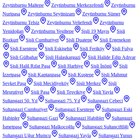
Zeytinburnu Maltepe
Zeytinburnu Merkezefendi
Zeytinburnu
Nuripaşa
Zeytinburnu Seyitnizam
Zeytinburnu Sümer
Zeytinburnu Telsiz
Zeytinburnu Veliefendi
Zeytinburnu
Yenidoğan
Zeytinburnu Yeşiltepe
Şişli 19 Mayıs
Şişli
Bozkurt
Şişli Cumhuriyet
Şişli Duatepe
Şişli Ergenekon
Şişli Esentepe
Şişli Eskişehir
Şişli Feriköy
Şişli Fulya
Şişli Gülbahar
Şişli Halaskargazi
Şişli Halide Edip Adıvar
Şişli Halil Rıfat Paşa
Şişli Harbiye
Şişli İnönü
Şişli
İzzetpaşa
Şişli Kaptanpaşa
Şişli Kuştepe
Şişli Mahmut
Şevket Paşa
Şişli Mecidiyeköy
Şişli Merkez
Şişli
Meşrutiyet
Şişli Paşa
Şişli Teşvikiye
Şişli Yayla
Sultangazi 50. Yıl
Sultangazi 75. Yıl
Sultangazi Cebeci
Sultangazi Cumhuriyet
Sultangazi Esentepe
Sultangazi Eski
Habipler
Sultangazi Gazi
Sultangazi Habibler
Sultangazi
İsmetpaşa
Sultangazi Malkoçoğlu
Sultangazi Sultançiftliği
Sultangazi Uğur Mumcu
Sultangazi Yayla
Sultangazi Yunus