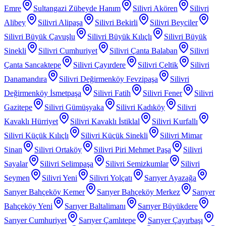
Emre
Sultangazi Zübeyde Hanım
Silivri Akören
Silivri
Alibey
Silivri Alipaşa
Silivri Bekirli
Silivri Beyciler
Silivri Büyük Çavuşlu
Silivri Büyük Kılıçlı
Silivri Büyük
Sinekli
Silivri Cumhuriyet
Silivri Çanta Balaban
Silivri
Çanta Sancaktepe
Silivri Çayırdere
Silivri Çeltik
Silivri
Danamandıra
Silivri Değirmenköy Fevzipaşa
Silivri
Değirmenköy İsmetpaşa
Silivri Fatih
Silivri Fener
Silivri
Gazitepe
Silivri Gümüşyaka
Silivri Kadıköy
Silivri
Kavaklı Hürriyet
Silivri Kavaklı İstiklal
Silivri Kurfallı
Silivri Küçük Kılıçlı
Silivri Küçük Sinekli
Silivri Mimar
Sinan
Silivri Ortaköy
Silivri Piri Mehmet Paşa
Silivri
Sayalar
Silivri Selimpaşa
Silivri Semizkumlar
Silivri
Seymen
Silivri Yeni
Silivri Yolçatı
Sarıyer Ayazağa
Sarıyer Bahçeköy Kemer
Sarıyer Bahçeköy Merkez
Sarıyer
Bahçeköy Yeni
Sarıyer Baltalimanı
Sarıyer Büyükdere
Sarıyer Cumhuriyet
Sarıyer Çamlıtepe
Sarıyer Çayırbaşı