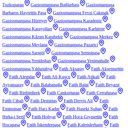
Tozkoparan
Gaziosmanpaşa Bağlarbaşı
Gaziosmanpaşa
Barbaros Hayrettin Paşa
Gaziosmanpaşa Fevzi Çakmak
Gaziosmanpaşa Hürriyet
Gaziosmanpaşa Karadeniz
Gaziosmanpaşa Karayolları
Gaziosmanpaşa Karlıtepe
Gaziosmanpaşa Kâzım Karabekir
Gaziosmanpaşa Merkez
Gaziosmanpaşa Mevlana
Gaziosmanpaşa Pazariçi
Gaziosmanpaşa Sarıgöl
Gaziosmanpaşa Şemsipaşa
Gaziosmanpaşa Yenidoğan
Gaziosmanpaşa Yenimahalle
Gaziosmanpaşa Yıldıztabya
Fatih Aksaray
Fatih Akşemsettin
Fatih Alemdar
Fatih Ali Kuşçu
Fatih Atikali
Fatih
Ayvansaray
Fatih Balabanağa
Fatih Balat
Fatih Beyazıt
Fatih Binbirdirek
Fatih Cankurtaran
Fatih Cerrahpaşa
Fatih Cibali
Fatih Demirtaş
Fatih Derviş Ali
Fatih
Eminsinan
Fatih Hacı Kadın
Fatih Haseki Sultan
Fatih
Hırka-i Şerif
Fatih Hobyar
Fatih Hoca Gıyasettin
Fatih
Hocapaşa
Fatih İskenderpaşa
Fatih Kalenderhane
Fatih