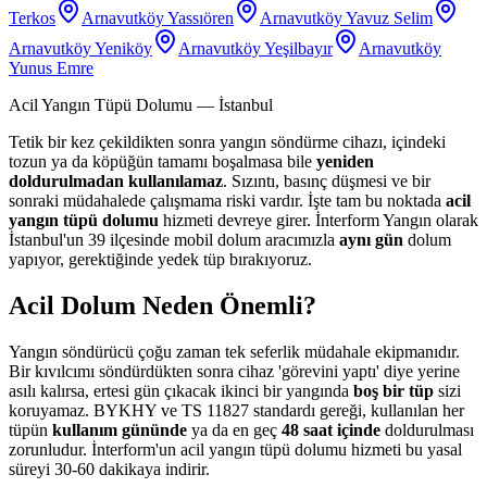
Terkos
Arnavutköy Yassıören
Arnavutköy Yavuz Selim
Arnavutköy Yeniköy
Arnavutköy Yeşilbayır
Arnavutköy
Yunus Emre
Acil Yangın Tüpü Dolumu
— İstanbul
Tetik bir kez çekildikten sonra yangın söndürme cihazı, içindeki
tozun ya da köpüğün tamamı boşalmasa bile
yeniden
doldurulmadan kullanılamaz
. Sızıntı, basınç düşmesi ve bir
sonraki müdahalede çalışmama riski vardır. İşte tam bu noktada
acil
yangın tüpü dolumu
hizmeti devreye girer. İnterform Yangın olarak
İstanbul'un 39 ilçesinde mobil dolum aracımızla
aynı gün
dolum
yapıyor, gerektiğinde yedek tüp bırakıyoruz.
Acil Dolum Neden Önemli?
Yangın söndürücü çoğu zaman tek seferlik müdahale ekipmanıdır.
Bir kıvılcımı söndürdükten sonra cihaz 'görevini yaptı' diye yerine
asılı kalırsa, ertesi gün çıkacak ikinci bir yangında
boş bir tüp
sizi
koruyamaz. BYKHY ve TS 11827 standardı gereği, kullanılan her
tüpün
kullanım gününde
ya da en geç
48 saat içinde
doldurulması
zorunludur. İnterform'un acil yangın tüpü dolumu hizmeti bu yasal
süreyi 30-60 dakikaya indirir.