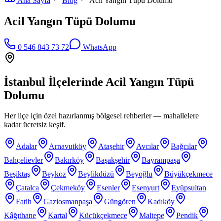
Ana Sayfa
Blog
Acil Yangın Tüpü Dolumu
Acil Yangın Tüpü Dolumu
0 546 843 73 72
WhatsApp
İstanbul İlçelerinde
Acil Yangın Tüpü
Dolumu
Her ilçe için özel hazırlanmış bölgesel rehberler — mahallelere
kadar ücretsiz keşif.
Adalar
Arnavutköy
Ataşehir
Avcılar
Bağcılar
Bahçelievler
Bakırköy
Başakşehir
Bayrampaşa
Beşiktaş
Beykoz
Beylikdüzü
Beyoğlu
Büyükçekmece
Çatalca
Çekmeköy
Esenler
Esenyurt
Eyüpsultan
Fatih
Gaziosmanpaşa
Güngören
Kadıköy
Kâğıthane
Kartal
Küçükçekmece
Maltepe
Pendik