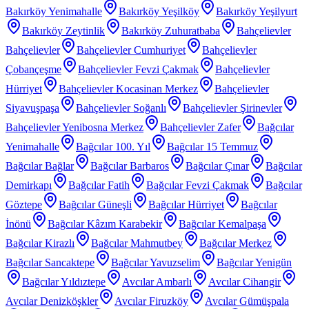
Bakırköy Yenimahalle
Bakırköy Yeşilköy
Bakırköy Yeşilyurt
Bakırköy Zeytinlik
Bakırköy Zuhuratbaba
Bahçelievler
Bahçelievler
Bahçelievler Cumhuriyet
Bahçelievler
Çobançeşme
Bahçelievler Fevzi Çakmak
Bahçelievler
Hürriyet
Bahçelievler Kocasinan Merkez
Bahçelievler
Siyavuşpaşa
Bahçelievler Soğanlı
Bahçelievler Şirinevler
Bahçelievler Yenibosna Merkez
Bahçelievler Zafer
Bağcılar
Yenimahalle
Bağcılar 100. Yıl
Bağcılar 15 Temmuz
Bağcılar Bağlar
Bağcılar Barbaros
Bağcılar Çınar
Bağcılar
Demirkapı
Bağcılar Fatih
Bağcılar Fevzi Çakmak
Bağcılar
Göztepe
Bağcılar Güneşli
Bağcılar Hürriyet
Bağcılar
İnönü
Bağcılar Kâzım Karabekir
Bağcılar Kemalpaşa
Bağcılar Kirazlı
Bağcılar Mahmutbey
Bağcılar Merkez
Bağcılar Sancaktepe
Bağcılar Yavuzselim
Bağcılar Yenigün
Bağcılar Yıldıztepe
Avcılar Ambarlı
Avcılar Cihangir
Avcılar Denizköşkler
Avcılar Firuzköy
Avcılar Gümüşpala