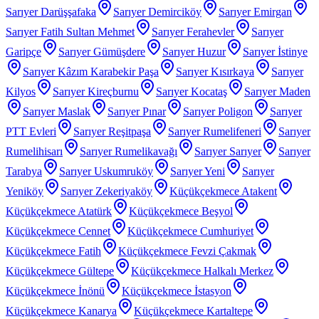
Sarıyer Darüşşafaka
Sarıyer Demirciköy
Sarıyer Emirgan
Sarıyer Fatih Sultan Mehmet
Sarıyer Ferahevler
Sarıyer
Garipçe
Sarıyer Gümüşdere
Sarıyer Huzur
Sarıyer İstinye
Sarıyer Kâzım Karabekir Paşa
Sarıyer Kısırkaya
Sarıyer
Kilyos
Sarıyer Kireçburnu
Sarıyer Kocataş
Sarıyer Maden
Sarıyer Maslak
Sarıyer Pınar
Sarıyer Poligon
Sarıyer
PTT Evleri
Sarıyer Reşitpaşa
Sarıyer Rumelifeneri
Sarıyer
Rumelihisarı
Sarıyer Rumelikavağı
Sarıyer Sarıyer
Sarıyer
Tarabya
Sarıyer Uskumruköy
Sarıyer Yeni
Sarıyer
Yeniköy
Sarıyer Zekeriyaköy
Küçükçekmece Atakent
Küçükçekmece Atatürk
Küçükçekmece Beşyol
Küçükçekmece Cennet
Küçükçekmece Cumhuriyet
Küçükçekmece Fatih
Küçükçekmece Fevzi Çakmak
Küçükçekmece Gültepe
Küçükçekmece Halkalı Merkez
Küçükçekmece İnönü
Küçükçekmece İstasyon
Küçükçekmece Kanarya
Küçükçekmece Kartaltepe