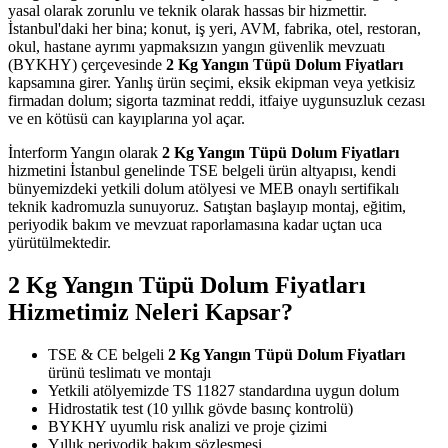
yasal olarak zorunlu ve teknik olarak hassas bir hizmettir.
İstanbul'daki her bina; konut, iş yeri, AVM, fabrika, otel, restoran,
okul, hastane ayrımı yapmaksızın yangın güvenlik mevzuatı
(BYKHY) çerçevesinde
2 Kg Yangın Tüpü Dolum Fiyatları
kapsamına girer. Yanlış ürün seçimi, eksik ekipman veya yetkisiz
firmadan dolum; sigorta tazminat reddi, itfaiye uygunsuzluk cezası
ve en kötüsü can kayıplarına yol açar.
İnterform Yangın olarak
2 Kg Yangın Tüpü Dolum Fiyatları
hizmetini İstanbul genelinde TSE belgeli ürün altyapısı, kendi
bünyemizdeki yetkili dolum atölyesi ve MEB onaylı sertifikalı
teknik kadromuzla sunuyoruz. Satıştan başlayıp montaj, eğitim,
periyodik bakım ve mevzuat raporlamasına kadar uçtan uca
yürütülmektedir.
2 Kg Yangın Tüpü Dolum Fiyatları
Hizmetimiz Neleri Kapsar?
TSE & CE belgeli
2 Kg Yangın Tüpü Dolum Fiyatları
ürünü teslimatı ve montajı
Yetkili atölyemizde TS 11827 standardına uygun dolum
Hidrostatik test (10 yıllık gövde basınç kontrolü)
BYKHY uyumlu risk analizi ve proje çizimi
Yıllık periyodik bakım sözleşmesi