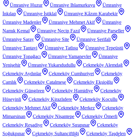
Ümraniye Huzur
Ümraniye Ihlamurkuyu
Ümraniye
İnkılap
Ümraniye İstiklal
Ümraniye Kâzım Karabekir
Ümraniye Madenler
Ümraniye Mehmet Akif
Ümraniye
Namık Kemal
Ümraniye Necip Fazıl
Ümraniye Parseller
Ümraniye Saray
Ümraniye Site
Ümraniye Şerifali
Ümraniye Tantavi
Ümraniye Tatlısu
Ümraniye Tepeüstü
Ümraniye Topağacı
Ümraniye Yamanevler
Ümraniye
Yenişehir
Ümraniye Yukarıdudullu
Çekmeköy Alemdağ
Çekmeköy Aydınlar
Çekmeköy Cumhuriyet
Çekmeköy
Çamlık
Çekmeköy Çatalmeşe
Çekmeköy Ekşioğlu
Çekmeköy Güngören
Çekmeköy Hamidiye
Çekmeköy
Hüseyinli
Çekmeköy Kirazlıdere
Çekmeköy Koçullu
Çekmeköy Mehmet Akif
Çekmeköy Merkez
Çekmeköy
Mimarsinan
Çekmeköy Nişantepe
Çekmeköy Ömerli
Çekmeköy Reşadiye
Çekmeköy Sırapınar
Çekmeköy
Soğukpınar
Çekmeköy Sultançiftliği
Çekmeköy Taşdelen