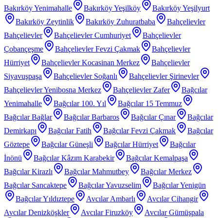
Bakırköy Yenimahalle
Bakırköy Yeşilköy
Bakırköy Yeşilyurt
Bakırköy Zeytinlik
Bakırköy Zuhuratbaba
Bahçelievler
Bahçelievler
Bahçelievler Cumhuriyet
Bahçelievler
Çobançeşme
Bahçelievler Fevzi Çakmak
Bahçelievler
Hürriyet
Bahçelievler Kocasinan Merkez
Bahçelievler
Siyavuşpaşa
Bahçelievler Soğanlı
Bahçelievler Şirinevler
Bahçelievler Yenibosna Merkez
Bahçelievler Zafer
Bağcılar
Yenimahalle
Bağcılar 100. Yıl
Bağcılar 15 Temmuz
Bağcılar Bağlar
Bağcılar Barbaros
Bağcılar Çınar
Bağcılar
Demirkapı
Bağcılar Fatih
Bağcılar Fevzi Çakmak
Bağcılar
Göztepe
Bağcılar Güneşli
Bağcılar Hürriyet
Bağcılar
İnönü
Bağcılar Kâzım Karabekir
Bağcılar Kemalpaşa
Bağcılar Kirazlı
Bağcılar Mahmutbey
Bağcılar Merkez
Bağcılar Sancaktepe
Bağcılar Yavuzselim
Bağcılar Yenigün
Bağcılar Yıldıztepe
Avcılar Ambarlı
Avcılar Cihangir
Avcılar Denizköşkler
Avcılar Firuzköy
Avcılar Gümüşpala