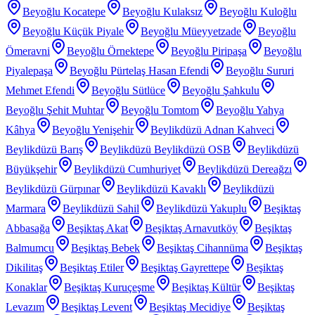
Beyoğlu Kocatepe
Beyoğlu Kulaksız
Beyoğlu Kuloğlu
Beyoğlu Küçük Piyale
Beyoğlu Müeyyetzade
Beyoğlu
Ömeravni
Beyoğlu Örnektepe
Beyoğlu Piripaşa
Beyoğlu
Piyalepaşa
Beyoğlu Pürtelaş Hasan Efendi
Beyoğlu Sururi
Mehmet Efendi
Beyoğlu Sütlüce
Beyoğlu Şahkulu
Beyoğlu Şehit Muhtar
Beyoğlu Tomtom
Beyoğlu Yahya
Kâhya
Beyoğlu Yenişehir
Beylikdüzü Adnan Kahveci
Beylikdüzü Barış
Beylikdüzü Beylikdüzü OSB
Beylikdüzü
Büyükşehir
Beylikdüzü Cumhuriyet
Beylikdüzü Dereağzı
Beylikdüzü Gürpınar
Beylikdüzü Kavaklı
Beylikdüzü
Marmara
Beylikdüzü Sahil
Beylikdüzü Yakuplu
Beşiktaş
Abbasağa
Beşiktaş Akat
Beşiktaş Arnavutköy
Beşiktaş
Balmumcu
Beşiktaş Bebek
Beşiktaş Cihannüma
Beşiktaş
Dikilitaş
Beşiktaş Etiler
Beşiktaş Gayrettepe
Beşiktaş
Konaklar
Beşiktaş Kuruçeşme
Beşiktaş Kültür
Beşiktaş
Levazım
Beşiktaş Levent
Beşiktaş Mecidiye
Beşiktaş