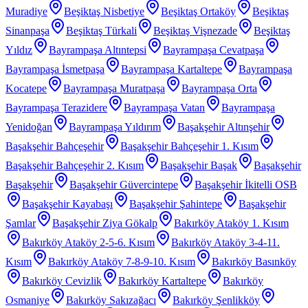
Muradiye
Beşiktaş Nisbetiye
Beşiktaş Ortaköy
Beşiktaş
Sinanpaşa
Beşiktaş Türkali
Beşiktaş Vişnezade
Beşiktaş
Yıldız
Bayrampaşa Altıntepsi
Bayrampaşa Cevatpaşa
Bayrampaşa İsmetpaşa
Bayrampaşa Kartaltepe
Bayrampaşa
Kocatepe
Bayrampaşa Muratpaşa
Bayrampaşa Orta
Bayrampaşa Terazidere
Bayrampaşa Vatan
Bayrampaşa
Yenidoğan
Bayrampaşa Yıldırım
Başakşehir Altınşehir
Başakşehir Bahçeşehir
Başakşehir Bahçeşehir 1. Kısım
Başakşehir Bahçeşehir 2. Kısım
Başakşehir Başak
Başakşehir
Başakşehir
Başakşehir Güvercintepe
Başakşehir İkitelli OSB
Başakşehir Kayabaşı
Başakşehir Şahintepe
Başakşehir
Şamlar
Başakşehir Ziya Gökalp
Bakırköy Ataköy 1. Kısım
Bakırköy Ataköy 2-5-6. Kısım
Bakırköy Ataköy 3-4-11.
Kısım
Bakırköy Ataköy 7-8-9-10. Kısım
Bakırköy Basınköy
Bakırköy Cevizlik
Bakırköy Kartaltepe
Bakırköy
Osmaniye
Bakırköy Sakızağacı
Bakırköy Şenlikköy