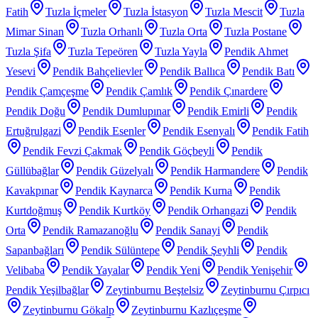
Fatih
Tuzla İçmeler
Tuzla İstasyon
Tuzla Mescit
Tuzla
Mimar Sinan
Tuzla Orhanlı
Tuzla Orta
Tuzla Postane
Tuzla Şifa
Tuzla Tepeören
Tuzla Yayla
Pendik Ahmet
Yesevi
Pendik Bahçelievler
Pendik Ballıca
Pendik Batı
Pendik Çamçeşme
Pendik Çamlık
Pendik Çınardere
Pendik Doğu
Pendik Dumlupınar
Pendik Emirli
Pendik
Ertuğrulgazi
Pendik Esenler
Pendik Esenyalı
Pendik Fatih
Pendik Fevzi Çakmak
Pendik Göçbeyli
Pendik
Güllübağlar
Pendik Güzelyalı
Pendik Harmandere
Pendik
Kavakpınar
Pendik Kaynarca
Pendik Kurna
Pendik
Kurtdoğmuş
Pendik Kurtköy
Pendik Orhangazi
Pendik
Orta
Pendik Ramazanoğlu
Pendik Sanayi
Pendik
Sapanbağları
Pendik Sülüntepe
Pendik Şeyhli
Pendik
Velibaba
Pendik Yayalar
Pendik Yeni
Pendik Yenişehir
Pendik Yeşilbağlar
Zeytinburnu Beştelsiz
Zeytinburnu Çırpıcı
Zeytinburnu Gökalp
Zeytinburnu Kazlıçeşme