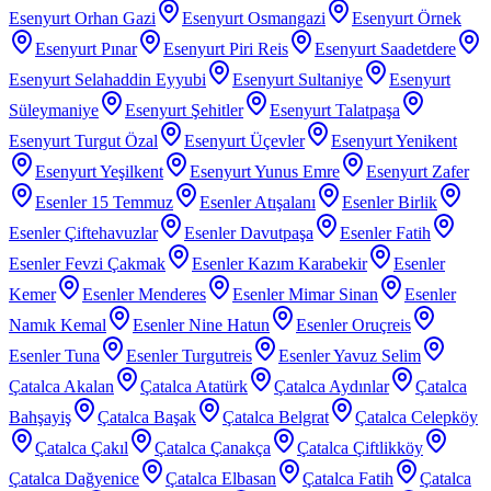
Esenyurt Orhan Gazi
Esenyurt Osmangazi
Esenyurt Örnek
Esenyurt Pınar
Esenyurt Piri Reis
Esenyurt Saadetdere
Esenyurt Selahaddin Eyyubi
Esenyurt Sultaniye
Esenyurt
Süleymaniye
Esenyurt Şehitler
Esenyurt Talatpaşa
Esenyurt Turgut Özal
Esenyurt Üçevler
Esenyurt Yenikent
Esenyurt Yeşilkent
Esenyurt Yunus Emre
Esenyurt Zafer
Esenler 15 Temmuz
Esenler Atışalanı
Esenler Birlik
Esenler Çiftehavuzlar
Esenler Davutpaşa
Esenler Fatih
Esenler Fevzi Çakmak
Esenler Kazım Karabekir
Esenler
Kemer
Esenler Menderes
Esenler Mimar Sinan
Esenler
Namık Kemal
Esenler Nine Hatun
Esenler Oruçreis
Esenler Tuna
Esenler Turgutreis
Esenler Yavuz Selim
Çatalca Akalan
Çatalca Atatürk
Çatalca Aydınlar
Çatalca
Bahşayiş
Çatalca Başak
Çatalca Belgrat
Çatalca Celepköy
Çatalca Çakıl
Çatalca Çanakça
Çatalca Çiftlikköy
Çatalca Dağyenice
Çatalca Elbasan
Çatalca Fatih
Çatalca