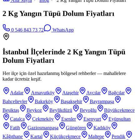
Ana Sayfa
Blog
2 Kg Yangın Tüpü Dolum Fiyatları
2 Kg Yangın Tüpü Dolum Fiyatları
0 546 843 73 72
WhatsApp
İstanbul İlçelerinde
2 Kg Yangın Tüpü
Dolum Fiyatları
Her ilçe için özel hazırlanmış bölgesel rehberler — mahallelere
kadar ücretsiz keşif.
Adalar
Arnavutköy
Ataşehir
Avcılar
Bağcılar
Bahçelievler
Bakırköy
Başakşehir
Bayrampaşa
Beşiktaş
Beykoz
Beylikdüzü
Beyoğlu
Büyükçekmece
Çatalca
Çekmeköy
Esenler
Esenyurt
Eyüpsultan
Fatih
Gaziosmanpaşa
Güngören
Kadıköy
Kâğıthane
Kartal
Küçükçekmece
Maltepe
Pendik