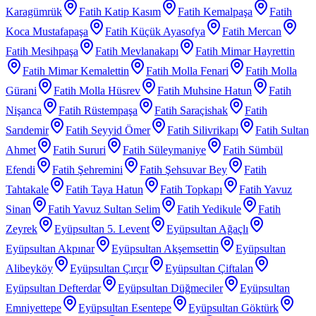
Karagümrük
Fatih Katip Kasım
Fatih Kemalpaşa
Fatih
Koca Mustafapaşa
Fatih Küçük Ayasofya
Fatih Mercan
Fatih Mesihpaşa
Fatih Mevlanakapı
Fatih Mimar Hayrettin
Fatih Mimar Kemalettin
Fatih Molla Fenari
Fatih Molla
Gürani
Fatih Molla Hüsrev
Fatih Muhsine Hatun
Fatih
Nişanca
Fatih Rüstempaşa
Fatih Saraçishak
Fatih
Sarıdemir
Fatih Seyyid Ömer
Fatih Silivrikapı
Fatih Sultan
Ahmet
Fatih Sururi
Fatih Süleymaniye
Fatih Sümbül
Efendi
Fatih Şehremini
Fatih Şehsuvar Bey
Fatih
Tahtakale
Fatih Taya Hatun
Fatih Topkapı
Fatih Yavuz
Sinan
Fatih Yavuz Sultan Selim
Fatih Yedikule
Fatih
Zeyrek
Eyüpsultan 5. Levent
Eyüpsultan Ağaçlı
Eyüpsultan Akpınar
Eyüpsultan Akşemsettin
Eyüpsultan
Alibeyköy
Eyüpsultan Çırçır
Eyüpsultan Çiftalan
Eyüpsultan Defterdar
Eyüpsultan Düğmeciler
Eyüpsultan
Emniyettepe
Eyüpsultan Esentepe
Eyüpsultan Göktürk