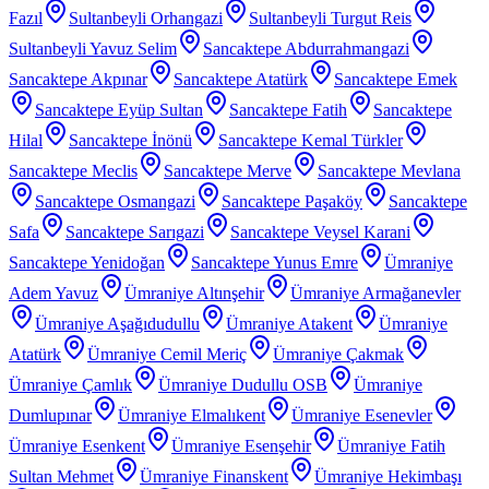
Fazıl
Sultanbeyli Orhangazi
Sultanbeyli Turgut Reis
Sultanbeyli Yavuz Selim
Sancaktepe Abdurrahmangazi
Sancaktepe Akpınar
Sancaktepe Atatürk
Sancaktepe Emek
Sancaktepe Eyüp Sultan
Sancaktepe Fatih
Sancaktepe
Hilal
Sancaktepe İnönü
Sancaktepe Kemal Türkler
Sancaktepe Meclis
Sancaktepe Merve
Sancaktepe Mevlana
Sancaktepe Osmangazi
Sancaktepe Paşaköy
Sancaktepe
Safa
Sancaktepe Sarıgazi
Sancaktepe Veysel Karani
Sancaktepe Yenidoğan
Sancaktepe Yunus Emre
Ümraniye
Adem Yavuz
Ümraniye Altınşehir
Ümraniye Armağanevler
Ümraniye Aşağıdudullu
Ümraniye Atakent
Ümraniye
Atatürk
Ümraniye Cemil Meriç
Ümraniye Çakmak
Ümraniye Çamlık
Ümraniye Dudullu OSB
Ümraniye
Dumlupınar
Ümraniye Elmalıkent
Ümraniye Esenevler
Ümraniye Esenkent
Ümraniye Esenşehir
Ümraniye Fatih
Sultan Mehmet
Ümraniye Finanskent
Ümraniye Hekimbaşı