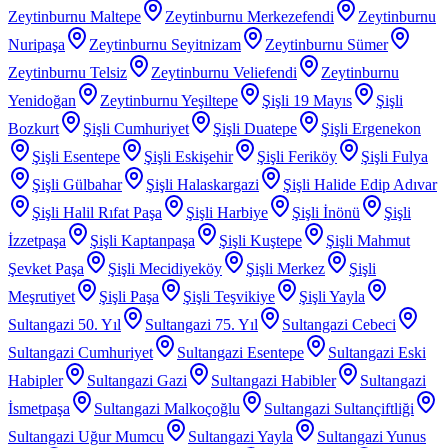
Zeytinburnu Maltepe
Zeytinburnu Merkezefendi
Zeytinburnu
Nuripaşa
Zeytinburnu Seyitnizam
Zeytinburnu Sümer
Zeytinburnu Telsiz
Zeytinburnu Veliefendi
Zeytinburnu
Yenidoğan
Zeytinburnu Yeşiltepe
Şişli 19 Mayıs
Şişli
Bozkurt
Şişli Cumhuriyet
Şişli Duatepe
Şişli Ergenekon
Şişli Esentepe
Şişli Eskişehir
Şişli Feriköy
Şişli Fulya
Şişli Gülbahar
Şişli Halaskargazi
Şişli Halide Edip Adıvar
Şişli Halil Rıfat Paşa
Şişli Harbiye
Şişli İnönü
Şişli
İzzetpaşa
Şişli Kaptanpaşa
Şişli Kuştepe
Şişli Mahmut
Şevket Paşa
Şişli Mecidiyeköy
Şişli Merkez
Şişli
Meşrutiyet
Şişli Paşa
Şişli Teşvikiye
Şişli Yayla
Sultangazi 50. Yıl
Sultangazi 75. Yıl
Sultangazi Cebeci
Sultangazi Cumhuriyet
Sultangazi Esentepe
Sultangazi Eski
Habipler
Sultangazi Gazi
Sultangazi Habibler
Sultangazi
İsmetpaşa
Sultangazi Malkoçoğlu
Sultangazi Sultançiftliği
Sultangazi Uğur Mumcu
Sultangazi Yayla
Sultangazi Yunus