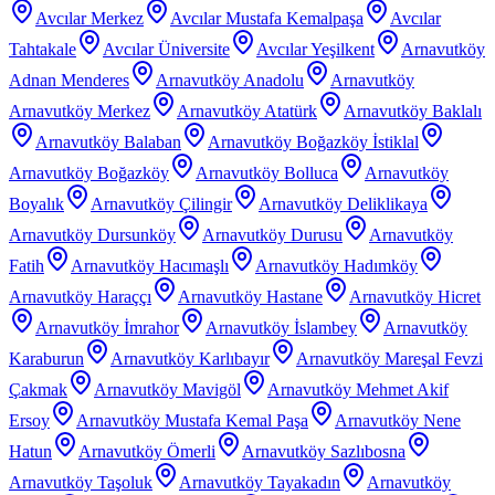
Avcılar Merkez
Avcılar Mustafa Kemalpaşa
Avcılar
Tahtakale
Avcılar Üniversite
Avcılar Yeşilkent
Arnavutköy
Adnan Menderes
Arnavutköy Anadolu
Arnavutköy
Arnavutköy Merkez
Arnavutköy Atatürk
Arnavutköy Baklalı
Arnavutköy Balaban
Arnavutköy Boğazköy İstiklal
Arnavutköy Boğazköy
Arnavutköy Bolluca
Arnavutköy
Boyalık
Arnavutköy Çilingir
Arnavutköy Deliklikaya
Arnavutköy Dursunköy
Arnavutköy Durusu
Arnavutköy
Fatih
Arnavutköy Hacımaşlı
Arnavutköy Hadımköy
Arnavutköy Haraççı
Arnavutköy Hastane
Arnavutköy Hicret
Arnavutköy İmrahor
Arnavutköy İslambey
Arnavutköy
Karaburun
Arnavutköy Karlıbayır
Arnavutköy Mareşal Fevzi
Çakmak
Arnavutköy Mavigöl
Arnavutköy Mehmet Akif
Ersoy
Arnavutköy Mustafa Kemal Paşa
Arnavutköy Nene
Hatun
Arnavutköy Ömerli
Arnavutköy Sazlıbosna
Arnavutköy Taşoluk
Arnavutköy Tayakadın
Arnavutköy