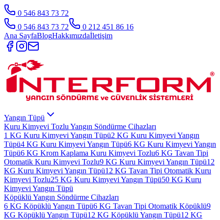
0 546 843 73 72
0 546 843 73 72
0 212 451 86 16
Ana Sayfa
Blog
Hakkımızda
İletişim
Yangın Tüpü
Kuru Kimyevi Tozlu Yangın Söndürme Cihazları
1 KG Kuru Kimyevi Yangın Tüpü
2 KG Kuru Kimyevi Yangın
Tüpü
4 KG Kuru Kimyevi Yangın Tüpü
6 KG Kuru Kimyevi Yangın
Tüpü
6 KG Krom Kaplama Kuru Kimyevi Tozlu
6 KG Tavan Tipi
Otomatik Kuru Kimyevi Tozlu
9 KG Kuru Kimyevi Yangın Tüpü
12
KG Kuru Kimyevi Yangın Tüpü
12 KG Tavan Tipi Otomatik Kuru
Kimyevi Tozlu
25 KG Kuru Kimyevi Yangın Tüpü
50 KG Kuru
Kimyevi Yangın Tüpü
Köpüklü Yangın Söndürme Cihazları
6 KG Köpüklü Yangın Tüpü
6 KG Tavan Tipi Otomatik Köpüklü
9
KG Köpüklü Yangın Tüpü
12 KG Köpüklü Yangın Tüpü
12 KG