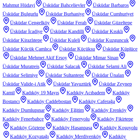
Mahmut Hüdayi
Üsküdar Bahçelievler
Üsküdar Barbaros
Üsküdar Bulgurlu
Üsküdar Burhaniye
Üsküdar Cumhuriyet
Üsküdar Çengelköy
Üsküdar Ferah
Üsküdar Güzeltepe
Üsküdar İcadiye
Üsküdar Kandilli
Üsküdar Kısıklı
Üsküdar Kirazlıtepe
Üsküdar Kuleli
Üsküdar Kuzguncuk
Üsküdar Küçük Çamlıca
Üsküdar Küçüksu
Üsküdar Küplüce
Üsküdar Mehmet Akif Ersoy
Üsküdar Mimar Sinan
Üsküdar Muratreis
Üsküdar Salacak
Üsküdar Selami Ali
Üsküdar Selimiye
Üsküdar Sultantepe
Üsküdar Ünalan
Üsküdar Valide-i Atik
Üsküdar Yavuztürk
Üsküdar Zeynep
Kamil
Kadıköy 19 Mayıs
Kadıköy Acıbadem
Kadıköy
Bostancı
Kadıköy Caddebostan
Kadıköy Caferağa
Kadıköy Dumlupınar
Kadıköy Eğitim
Kadıköy Erenköy
Kadıköy Fenerbahçe
Kadıköy Feneryolu
Kadıköy Fikirtepe
Kadıköy Göztepe
Kadıköy Hasanpaşa
Kadıköy Koşuyolu
Kadıköy Kozyatağı
Kadıköy Merdivenköy
Kadıköy