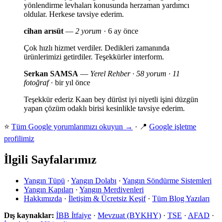
yönlendirme levhaları konusunda herzaman yardımcı
oldular. Herkese tavsiye ederim.
cihan arısüt
—
2 yorum
· 6 ay önce
Çok hızlı hizmet verdiler. Dedikleri zamanında
ürünlerimizi getirdiler. Teşekkürler interform.
Serkan SAMSA
—
Yerel Rehber · 58 yorum · 11
fotoğraf
· bir yıl önce
Teşekkür ederiz Kaan bey dürüst iyi niyetli işini düzgün
yapan çözüm odaklı birisi kesinlikle tavsiye ederim.
⭐
Tüm Google yorumlarımızı okuyun →
· 📍
Google işletme
profilimiz
İlgili Sayfalarımız
Yangın Tüpü
·
Yangın Dolabı
·
Yangın Söndürme Sistemleri
Yangın Kapıları
·
Yangın Merdivenleri
Hakkımızda
·
İletişim & Ücretsiz Keşif
·
Tüm Blog Yazıları
Dış kaynaklar:
İBB İtfaiye
·
Mevzuat (BYKHY)
·
TSE
·
AFAD
·