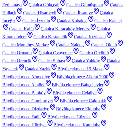
Ferhatpaşa
Çatalca Gökçeali
Çatalca Gümüşpınar
Çatalca
Hallaçlı
Çatalca Hisarbeyli
Çatalca İhsaniye
Çatalca
İnceğiz
Çatalca İzzettin
Çatalca Kabakça
Çatalca Kaleiçi
Çatalca Kalfa
Çatalca Karacaköy Merkez
Çatalca
Karamandere
Çatalca Kestanelik
Çatalca Kızılcaali
Çatalca Muratbey Merkez
Çatalca Nakkaş
Çatalca Oklalı
Çatalca Ormanlı
Çatalca Ovayenice
Çatalca Örcünlü
Çatalca Örencik
Çatalca Subaşı
Çatalca Yalıköy
Çatalca
Yaylacık
Çatalca Yazlık
Büyükçekmece 19 Mayıs
Büyükçekmece Ahmediye
Büyükçekmece Alkent 2000
Büyükçekmece Atatürk
Büyükçekmece Bahçelievler
Büyükçekmece Batıköy
Büyükçekmece Celaliye
Büyükçekmece Cumhuriyet
Büyükçekmece Çakmaklı
Büyükçekmece Dizdariye
Büyükçekmece Ekinoba
Büyükçekmece Fatih
Büyükçekmece Güzelce
Büyükçekmece Hürriyet
Büyükçekmece Kamiloba