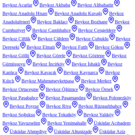
Beykoz Acarlar
Beykoz Akbaba
Beykoz Alibahadır
Beykoz Anadolu Hisarı
Beykoz Anadolu Kavağı
Beykoz
Anadolufeneri
Beykoz Baklacı
Beykoz Bozhane
Beykoz
Cumhuriyet
Beykoz Çamlıbahçe
Beykoz Çengeldere
Beykoz Çiftlik
Beykoz Çiğdem
Beykoz Çubuklu
Beykoz
Dereseki
Beykoz Elmalı
Beykoz Fatih
Beykoz Göksu
Beykoz Göllü
Beykoz Görele
Beykoz Göztepe
Beykoz
Gümüşsuyu
Beykoz İncirköy
Beykoz İshaklı
Beykoz
Kanlıca
Beykoz Kavacık
Beykoz Kaynarca
Beykoz
Kılıçlı
Beykoz Mahmutşevketpaşa
Beykoz Merkez
Beykoz Ortaçeşme
Beykoz Öğümce
Beykoz Örnek
Beykoz Paşabahçe
Beykoz Paşamandıra
Beykoz Polonezköy
Beykoz Poyraz
Beykoz Riva
Beykoz Rüzgarlıbahçe
Beykoz Soğuksu
Beykoz Tokatköy
Beykoz Yalıköy
Beykoz Yavuzselim
Beykoz Yenimahalle
Üsküdar Acıbadem
Üsküdar Ahmediye
Üsküdar Altunizade
Üsküdar Aziz