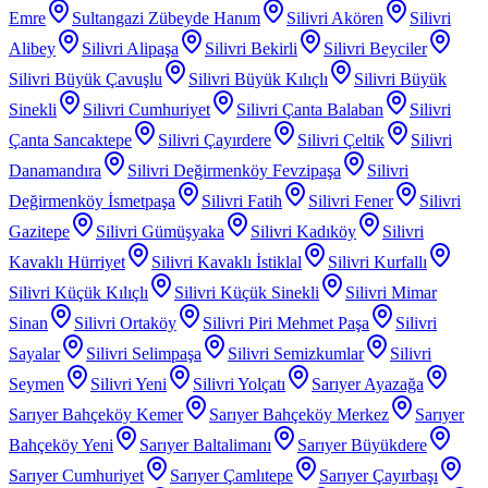
Emre
Sultangazi Zübeyde Hanım
Silivri Akören
Silivri
Alibey
Silivri Alipaşa
Silivri Bekirli
Silivri Beyciler
Silivri Büyük Çavuşlu
Silivri Büyük Kılıçlı
Silivri Büyük
Sinekli
Silivri Cumhuriyet
Silivri Çanta Balaban
Silivri
Çanta Sancaktepe
Silivri Çayırdere
Silivri Çeltik
Silivri
Danamandıra
Silivri Değirmenköy Fevzipaşa
Silivri
Değirmenköy İsmetpaşa
Silivri Fatih
Silivri Fener
Silivri
Gazitepe
Silivri Gümüşyaka
Silivri Kadıköy
Silivri
Kavaklı Hürriyet
Silivri Kavaklı İstiklal
Silivri Kurfallı
Silivri Küçük Kılıçlı
Silivri Küçük Sinekli
Silivri Mimar
Sinan
Silivri Ortaköy
Silivri Piri Mehmet Paşa
Silivri
Sayalar
Silivri Selimpaşa
Silivri Semizkumlar
Silivri
Seymen
Silivri Yeni
Silivri Yolçatı
Sarıyer Ayazağa
Sarıyer Bahçeköy Kemer
Sarıyer Bahçeköy Merkez
Sarıyer
Bahçeköy Yeni
Sarıyer Baltalimanı
Sarıyer Büyükdere
Sarıyer Cumhuriyet
Sarıyer Çamlıtepe
Sarıyer Çayırbaşı