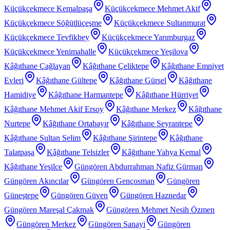
Küçükçekmece Kemalpaşa
Küçükçekmece Mehmet Akif
Küçükçekmece Söğütlüçeşme
Küçükçekmece Sultanmurat
Küçükçekmece Tevfikbey
Küçükçekmece Yarımburgaz
Küçükçekmece Yenimahalle
Küçükçekmece Yeşilova
Kâğıthane Çağlayan
Kâğıthane Çeliktepe
Kâğıthane Emniyet
Evleri
Kâğıthane Gültepe
Kâğıthane Gürsel
Kâğıthane
Hamidiye
Kâğıthane Harmantepe
Kâğıthane Hürriyet
Kâğıthane Mehmet Akif Ersoy
Kâğıthane Merkez
Kâğıthane
Nurtepe
Kâğıthane Ortabayır
Kâğıthane Seyrantepe
Kâğıthane Sultan Selim
Kâğıthane Şirintepe
Kâğıthane
Talatpaşa
Kâğıthane Telsizler
Kâğıthane Yahya Kemal
Kâğıthane Yeşilce
Güngören Abdurrahman Nafiz Gürman
Güngören Akıncılar
Güngören Gençosman
Güngören
Güneştepe
Güngören Güven
Güngören Haznedar
Güngören Mareşal Çakmak
Güngören Mehmet Nesih Özmen
Güngören Merkez
Güngören Sanayi
Güngören