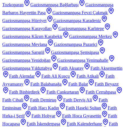
Tozkoparan
Gaziosmanpaşa Bağlarbaşı
Gaziosmanpaşa
Barbaros Hayrettin Paşa
Gaziosmanpaşa Fevzi Çakmak
Gaziosmanpaşa Hürriyet
Gaziosmanpaşa Karadeniz
Gaziosmanpaşa Karayolları
Gaziosmanpaşa Karlıtepe
Gaziosmanpaşa Kâzım Karabekir
Gaziosmanpaşa Merkez
Gaziosmanpaşa Mevlana
Gaziosmanpaşa Pazariçi
Gaziosmanpaşa Sarıgöl
Gaziosmanpaşa Şemsipaşa
Gaziosmanpaşa Yenidoğan
Gaziosmanpaşa Yenimahalle
Gaziosmanpaşa Yıldıztabya
Fatih Aksaray
Fatih Akşemsettin
Fatih Alemdar
Fatih Ali Kuşçu
Fatih Atikali
Fatih
Ayvansaray
Fatih Balabanağa
Fatih Balat
Fatih Beyazıt
Fatih Binbirdirek
Fatih Cankurtaran
Fatih Cerrahpaşa
Fatih Cibali
Fatih Demirtaş
Fatih Derviş Ali
Fatih
Eminsinan
Fatih Hacı Kadın
Fatih Haseki Sultan
Fatih
Hırka-i Şerif
Fatih Hobyar
Fatih Hoca Gıyasettin
Fatih
Hocapaşa
Fatih İskenderpaşa
Fatih Kalenderhane
Fatih