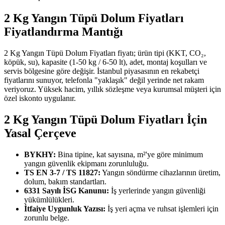
2 Kg Yangın Tüpü Dolum Fiyatları
Fiyatlandırma Mantığı
2 Kg Yangın Tüpü Dolum Fiyatları fiyatı; ürün tipi (KKT, CO₂,
köpük, su), kapasite (1-50 kg / 6-50 lt), adet, montaj koşulları ve
servis bölgesine göre değişir. İstanbul piyasasının en rekabetçi
fiyatlarını sunuyor, telefonla "yaklaşık" değil yerinde net rakam
veriyoruz. Yüksek hacim, yıllık sözleşme veya kurumsal müşteri için
özel iskonto uygulanır.
2 Kg Yangın Tüpü Dolum Fiyatları İçin
Yasal Çerçeve
BYKHY:
Bina tipine, kat sayısına, m²'ye göre minimum
yangın güvenlik ekipmanı zorunluluğu.
TS EN 3-7 / TS 11827:
Yangın söndürme cihazlarının üretim,
dolum, bakım standartları.
6331 Sayılı İSG Kanunu:
İş yerlerinde yangın güvenliği
yükümlülükleri.
İtfaiye Uygunluk Yazısı:
İş yeri açma ve ruhsat işlemleri için
zorunlu belge.