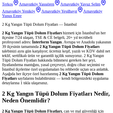
Terkos
Arnavutköy Yassıören
Arnavutköy Yavuz Selim
Arnavutköy Yeniköy
Arnavutköy Yeşilbayır
Arnavutköy
Yunus Emre
2 Kg Yangın Tüpü Dolum Fiyatları
— İstanbul
2 Kg Yangın Tüpü Dolum Fiyatları
hizmeti için İstanbul'un her
ilçesine 7/24 ulaşan, TSE & CE belgeli, 20+ yıl tecrübeli
profesyonel adres:
İnterform Yangın
. Avrupa ve Anadolu yakasının
39 ilçesinin tamamında
2 Kg Yangın Tüpü Dolum Fiyatları
talebinizi aynı gün karşılıyor; ücretsiz keşif, yazılı ve KDV dahil net
teklif, sertifikalı ürün ve garantili işçilik sunuyoruz. 2 Kg Yangın
Tüpü Dolum Fiyatları hakkında bilinmesi gereken her şeyi,
fiyatlandırma mantığını, yasal çerçeveyi, doğru cihaz seçimini ve
İstanbul ilçelerine özel uygulamaları bu rehberde uçtan uca anlattık.
Aşağıda her ilçeye özel hazırlanmış
2 Kg Yangın Tüpü Dolum
Fiyatları
sayfalarını bulabilirsiniz — kendi bölgenizdeki uygulama
detaylarına 1 tıkla ulaşırsınız.
2 Kg Yangın Tüpü Dolum Fiyatları Nedir,
Neden Önemlidir?
2 Kg Yangın Tüpü Dolum Fiyatları
, can ve mal güvenliği için