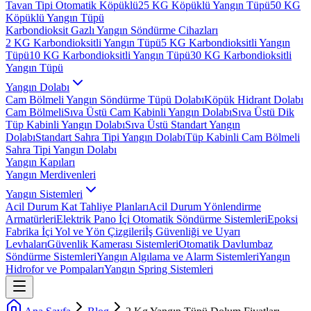
Tavan Tipi Otomatik Köpüklü
25 KG Köpüklü Yangın Tüpü
50 KG
Köpüklü Yangın Tüpü
Karbondioksit Gazlı Yangın Söndürme Cihazları
2 KG Karbondioksitli Yangın Tüpü
5 KG Karbondioksitli Yangın
Tüpü
10 KG Karbondioksitli Yangın Tüpü
30 KG Karbondioksitli
Yangın Tüpü
Yangın Dolabı
Cam Bölmeli Yangın Söndürme Tüpü Dolabı
Köpük Hidrant Dolabı
Cam Bölmeli
Sıva Üstü Cam Kabinli Yangın Dolabı
Sıva Üstü Dik
Tüp Kabinli Yangın Dolabı
Sıva Üstü Standart Yangın
Dolabı
Standart Sahra Tipi Yangın Dolabı
Tüp Kabinli Cam Bölmeli
Sahra Tipi Yangın Dolabı
Yangın Kapıları
Yangın Merdivenleri
Yangın Sistemleri
Acil Durum Kat Tahliye Planları
Acil Durum Yönlendirme
Armatürleri
Elektrik Pano İçi Otomatik Söndürme Sistemleri
Epoksi
Fabrika İçi Yol ve Yön Çizgileri
İş Güvenliği ve Uyarı
Levhaları
Güvenlik Kamerası Sistemleri
Otomatik Davlumbaz
Söndürme Sistemleri
Yangın Algılama ve Alarm Sistemleri
Yangın
Hidrofor ve Pompaları
Yangın Spring Sistemleri