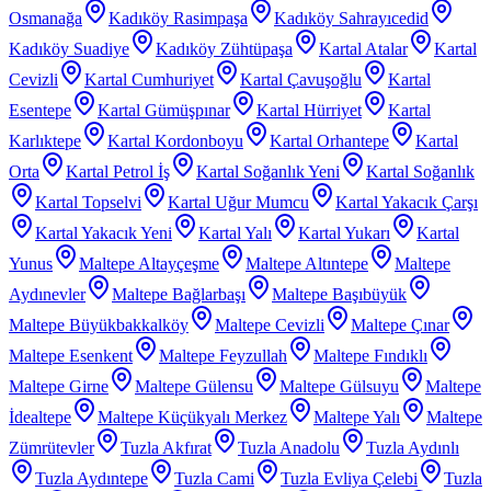
Osmanağa
Kadıköy Rasimpaşa
Kadıköy Sahrayıcedid
Kadıköy Suadiye
Kadıköy Zühtüpaşa
Kartal Atalar
Kartal
Cevizli
Kartal Cumhuriyet
Kartal Çavuşoğlu
Kartal
Esentepe
Kartal Gümüşpınar
Kartal Hürriyet
Kartal
Karlıktepe
Kartal Kordonboyu
Kartal Orhantepe
Kartal
Orta
Kartal Petrol İş
Kartal Soğanlık Yeni
Kartal Soğanlık
Kartal Topselvi
Kartal Uğur Mumcu
Kartal Yakacık Çarşı
Kartal Yakacık Yeni
Kartal Yalı
Kartal Yukarı
Kartal
Yunus
Maltepe Altayçeşme
Maltepe Altıntepe
Maltepe
Aydınevler
Maltepe Bağlarbaşı
Maltepe Başıbüyük
Maltepe Büyükbakkalköy
Maltepe Cevizli
Maltepe Çınar
Maltepe Esenkent
Maltepe Feyzullah
Maltepe Fındıklı
Maltepe Girne
Maltepe Gülensu
Maltepe Gülsuyu
Maltepe
İdealtepe
Maltepe Küçükyalı Merkez
Maltepe Yalı
Maltepe
Zümrütevler
Tuzla Akfırat
Tuzla Anadolu
Tuzla Aydınlı
Tuzla Aydıntepe
Tuzla Cami
Tuzla Evliya Çelebi
Tuzla