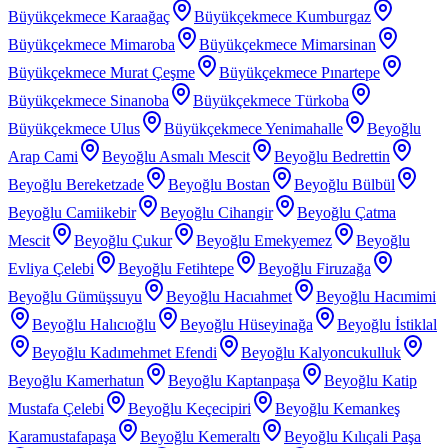
Büyükçekmece Karaağaç
Büyükçekmece Kumburgaz
Büyükçekmece Mimaroba
Büyükçekmece Mimarsinan
Büyükçekmece Murat Çeşme
Büyükçekmece Pınartepe
Büyükçekmece Sinanoba
Büyükçekmece Türkoba
Büyükçekmece Ulus
Büyükçekmece Yenimahalle
Beyoğlu
Arap Cami
Beyoğlu Asmalı Mescit
Beyoğlu Bedrettin
Beyoğlu Bereketzade
Beyoğlu Bostan
Beyoğlu Bülbül
Beyoğlu Camiikebir
Beyoğlu Cihangir
Beyoğlu Çatma
Mescit
Beyoğlu Çukur
Beyoğlu Emekyemez
Beyoğlu
Evliya Çelebi
Beyoğlu Fetihtepe
Beyoğlu Firuzağa
Beyoğlu Gümüşsuyu
Beyoğlu Hacıahmet
Beyoğlu Hacımimi
Beyoğlu Halıcıoğlu
Beyoğlu Hüseyinağa
Beyoğlu İstiklal
Beyoğlu Kadımehmet Efendi
Beyoğlu Kalyoncukulluk
Beyoğlu Kamerhatun
Beyoğlu Kaptanpaşa
Beyoğlu Katip
Mustafa Çelebi
Beyoğlu Keçecipiri
Beyoğlu Kemankeş
Karamustafapaşa
Beyoğlu Kemeraltı
Beyoğlu Kılıçali Paşa