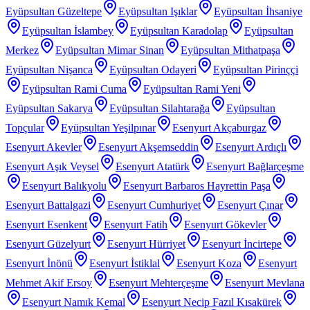
Eyüpsultan Güzeltepe
Eyüpsultan Işıklar
Eyüpsultan İhsaniye
Eyüpsultan İslambey
Eyüpsultan Karadolap
Eyüpsultan
Merkez
Eyüpsultan Mimar Sinan
Eyüpsultan Mithatpaşa
Eyüpsultan Nişanca
Eyüpsultan Odayeri
Eyüpsultan Pirinççi
Eyüpsultan Rami Cuma
Eyüpsultan Rami Yeni
Eyüpsultan Sakarya
Eyüpsultan Silahtarağa
Eyüpsultan
Topçular
Eyüpsultan Yeşilpınar
Esenyurt Akçaburgaz
Esenyurt Akevler
Esenyurt Akşemseddin
Esenyurt Ardıçlı
Esenyurt Aşık Veysel
Esenyurt Atatürk
Esenyurt Bağlarçeşme
Esenyurt Balıkyolu
Esenyurt Barbaros Hayrettin Paşa
Esenyurt Battalgazi
Esenyurt Cumhuriyet
Esenyurt Çınar
Esenyurt Esenkent
Esenyurt Fatih
Esenyurt Gökevler
Esenyurt Güzelyurt
Esenyurt Hürriyet
Esenyurt İncirtepe
Esenyurt İnönü
Esenyurt İstiklal
Esenyurt Koza
Esenyurt
Mehmet Akif Ersoy
Esenyurt Mehterçeşme
Esenyurt Mevlana
Esenyurt Namık Kemal
Esenyurt Necip Fazıl Kısakürek