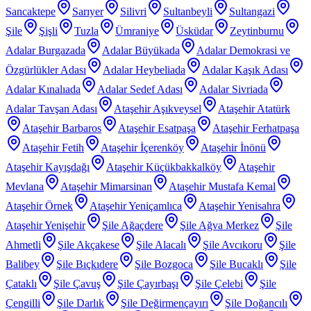
Sancaktepe
Sarıyer
Silivri
Sultanbeyli
Sultangazi
Şile
Şişli
Tuzla
Ümraniye
Üsküdar
Zeytinburnu
Adalar Burgazada
Adalar Büyükada
Adalar Demokrasi ve
Özgürlükler Adası
Adalar Heybeliada
Adalar Kaşık Adası
Adalar Kınalıada
Adalar Sedef Adası
Adalar Sivriada
Adalar Tavşan Adası
Ataşehir Aşıkveysel
Ataşehir Atatürk
Ataşehir Barbaros
Ataşehir Esatpaşa
Ataşehir Ferhatpaşa
Ataşehir Fetih
Ataşehir İçerenköy
Ataşehir İnönü
Ataşehir Kayışdağı
Ataşehir Küçükbakkalköy
Ataşehir
Mevlana
Ataşehir Mimarsinan
Ataşehir Mustafa Kemal
Ataşehir Örnek
Ataşehir Yeniçamlıca
Ataşehir Yenisahra
Ataşehir Yenişehir
Şile Ağaçdere
Şile Ağva Merkez
Şile
Ahmetli
Şile Akçakese
Şile Alacalı
Şile Avcıkoru
Şile
Balibey
Şile Bıçkıdere
Şile Bozgoca
Şile Bucaklı
Şile
Çataklı
Şile Çavuş
Şile Çayırbaşı
Şile Çelebi
Şile
Çengilli
Şile Darlık
Şile Değirmençayırı
Şile Doğancılı