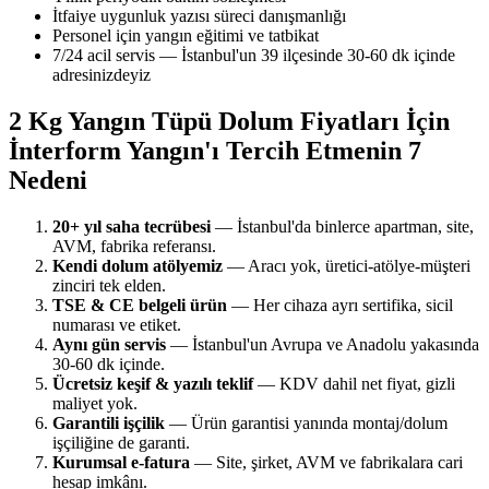
İtfaiye uygunluk yazısı süreci danışmanlığı
Personel için yangın eğitimi ve tatbikat
7/24 acil servis — İstanbul'un 39 ilçesinde 30-60 dk içinde
adresinizdeyiz
2 Kg Yangın Tüpü Dolum Fiyatları İçin
İnterform Yangın'ı Tercih Etmenin 7
Nedeni
20+ yıl saha tecrübesi
— İstanbul'da binlerce apartman, site,
AVM, fabrika referansı.
Kendi dolum atölyemiz
— Aracı yok, üretici-atölye-müşteri
zinciri tek elden.
TSE & CE belgeli ürün
— Her cihaza ayrı sertifika, sicil
numarası ve etiket.
Aynı gün servis
— İstanbul'un Avrupa ve Anadolu yakasında
30-60 dk içinde.
Ücretsiz keşif & yazılı teklif
— KDV dahil net fiyat, gizli
maliyet yok.
Garantili işçilik
— Ürün garantisi yanında montaj/dolum
işçiliğine de garanti.
Kurumsal e-fatura
— Site, şirket, AVM ve fabrikalara cari
hesap imkânı.