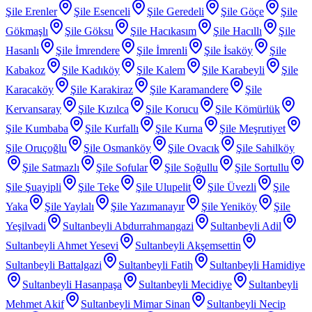
Şile Erenler
Şile Esenceli
Şile Geredeli
Şile Göçe
Şile
Gökmaşlı
Şile Göksu
Şile Hacıkasım
Şile Hacıllı
Şile
Hasanlı
Şile İmrendere
Şile İmrenli
Şile İsaköy
Şile
Kabakoz
Şile Kadıköy
Şile Kalem
Şile Karabeyli
Şile
Karacaköy
Şile Karakiraz
Şile Karamandere
Şile
Kervansaray
Şile Kızılca
Şile Korucu
Şile Kömürlük
Şile Kumbaba
Şile Kurfallı
Şile Kurna
Şile Meşrutiyet
Şile Oruçoğlu
Şile Osmanköy
Şile Ovacık
Şile Sahilköy
Şile Satmazlı
Şile Sofular
Şile Soğullu
Şile Sortullu
Şile Şuayipli
Şile Teke
Şile Ulupelit
Şile Üvezli
Şile
Yaka
Şile Yaylalı
Şile Yazımanayır
Şile Yeniköy
Şile
Yeşilvadi
Sultanbeyli Abdurrahmangazi
Sultanbeyli Adil
Sultanbeyli Ahmet Yesevi
Sultanbeyli Akşemsettin
Sultanbeyli Battalgazi
Sultanbeyli Fatih
Sultanbeyli Hamidiye
Sultanbeyli Hasanpaşa
Sultanbeyli Mecidiye
Sultanbeyli
Mehmet Akif
Sultanbeyli Mimar Sinan
Sultanbeyli Necip