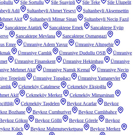
Soğullu
Şile Sortullu
Şile Şuayipli
Şile Teke
Şile Ulupelit
nbeyli Adil
Sultanbeyli Ahmet Yesevi
Sultanbeyli Akşemsettin
Mehmet Akif
Sultanbeyli Mimar Sinan
Sultanbeyli Necip Fazıl
Sancaktepe Atatürk
Sancaktepe Emek
Sancaktepe Eyüp
erve
Sancaktepe Mevlana
Sancaktepe Osmangazi
nus Emre
Ümraniye Adem Yavuz
Ümraniye Altınşehir
akmak
Ümraniye Çamlık
Ümraniye Dudullu OSB
Ümraniye
hmet
Ümraniye Finanskent
Ümraniye Hekimbaşı
Ümraniye
niye Mehmet Akif
Ümraniye Namık Kemal
Ümraniye Necip
iye Tepeüstü
Ümraniye Topağacı
Ümraniye Yamanevler
amlık
Çekmeköy Çatalmeşe
Çekmeköy Ekşioğlu
met Akif
Çekmeköy Merkez
Çekmeköy Mimarsinan
iftliği
Çekmeköy Taşdelen
Beykoz Acarlar
Beykoz
koz Bozhane
Beykoz Cumhuriyet
Beykoz Çamlıbahçe
Beykoz Göksu
Beykoz Göllü
Beykoz Görele
Beykoz
ykoz Kılıçlı
Beykoz Mahmutşevketpaşa
Beykoz Merkez