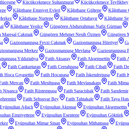
tlüçeşme
Küçükçekmece Sultanmurat
Küçükçekmece Tevfikbey
tepe
Kâğıthane Emniyet Evleri
Kâğıthane Gültepe
Kâğıthane 
Merkez
Kâğıthane Nurtepe
Kâğıthane Ortabayır
Kâğıthane Se
al
Kâğıthane Yeşilce
Güngören Abdurrahman Nafiz Gürman
 Mareşal Çakmak
Güngören Mehmet Nesih Özmen
Güngören 
şa
Gaziosmanpaşa Fevzi Çakmak
Gaziosmanpaşa Hürriyet
Ga
ziosmanpaşa Merkez
Gaziosmanpaşa Mevlana
Gaziosmanpaşa P
manpaşa Yıldıztabya
Fatih Aksaray
Fatih Akşemsettin
Fatih 
k
Fatih Cankurtaran
Fatih Cerrahpaşa
Fatih Cibali
Fatih De
ih Hoca Gıyasettin
Fatih Hocapaşa
Fatih İskenderpaşa
Fatih 
Fatih Mercan
Fatih Mesihpaşa
Fatih Mevlanakapı
Fatih Mimar
ih Nişanca
Fatih Rüstempaşa
Fatih Saraçishak
Fatih Sarıdemir
Şehremini
Fatih Şehsuvar Bey
Fatih Tahtakale
Fatih Taya Hat
Eyüpsultan Ağaçlı
Eyüpsultan Akpınar
Eyüpsultan Akşemsettin
sultan Emniyettepe
Eyüpsultan Esentepe
Eyüpsultan Göktürk
rkez
Eyüpsultan Mimar Sinan
Eyüpsultan Mithatpaşa
Eyüpsu