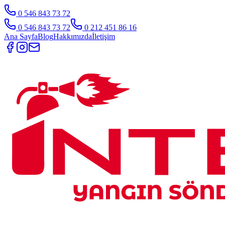
0 546 843 73 72
0 546 843 73 72
0 212 451 86 16
Ana Sayfa
Blog
Hakkımızda
İletişim