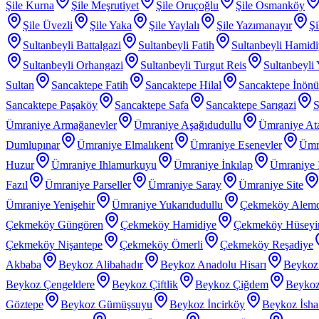
Şile Kurna
Şile Meşrutiyet
Şile Oruçoğlu
Şile Osmanköy
Şile Üvezli
Şile Yaka
Şile Yaylalı
Şile Yazımanayır
Şi
Sultanbeyli Battalgazi
Sultanbeyli Fatih
Sultanbeyli Hamid
Sultanbeyli Orhangazi
Sultanbeyli Turgut Reis
Sultanbeyli
Sultan
Sancaktepe Fatih
Sancaktepe Hilal
Sancaktepe İnönü
Sancaktepe Paşaköy
Sancaktepe Safa
Sancaktepe Sarıgazi
S
Ümraniye Armağanevler
Ümraniye Aşağıdudullu
Ümraniye At
Dumlupınar
Ümraniye Elmalıkent
Ümraniye Esenevler
Ümr
Huzur
Ümraniye Ihlamurkuyu
Ümraniye İnkılap
Ümraniye İ
Fazıl
Ümraniye Parseller
Ümraniye Saray
Ümraniye Site
Ümraniye Yenişehir
Ümraniye Yukarıdudullu
Çekmeköy Alem
Çekmeköy Güngören
Çekmeköy Hamidiye
Çekmeköy Hüseyin
Çekmeköy Nişantepe
Çekmeköy Ömerli
Çekmeköy Reşadiye
Akbaba
Beykoz Alibahadır
Beykoz Anadolu Hisarı
Beykoz
Beykoz Çengeldere
Beykoz Çiftlik
Beykoz Çiğdem
Beykoz
Göztepe
Beykoz Gümüşsuyu
Beykoz İncirköy
Beykoz İsha