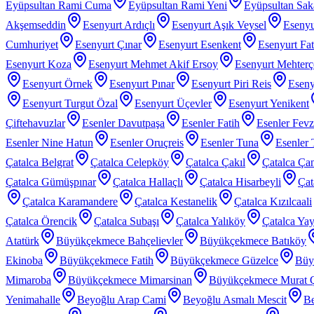
Eyüpsultan Rami Cuma
Eyüpsultan Rami Yeni
Eyüpsultan Sak
Akşemseddin
Esenyurt Ardıçlı
Esenyurt Aşık Veysel
Esenyu
Cumhuriyet
Esenyurt Çınar
Esenyurt Esenkent
Esenyurt Fat
Esenyurt Koza
Esenyurt Mehmet Akif Ersoy
Esenyurt Mehter
Esenyurt Örnek
Esenyurt Pınar
Esenyurt Piri Reis
Eseny
Esenyurt Turgut Özal
Esenyurt Üçevler
Esenyurt Yenikent
Çiftehavuzlar
Esenler Davutpaşa
Esenler Fatih
Esenler Fev
Esenler Nine Hatun
Esenler Oruçreis
Esenler Tuna
Esenler 
Çatalca Belgrat
Çatalca Celepköy
Çatalca Çakıl
Çatalca Ça
Çatalca Gümüşpınar
Çatalca Hallaçlı
Çatalca Hisarbeyli
Çat
Çatalca Karamandere
Çatalca Kestanelik
Çatalca Kızılcaali
Çatalca Örencik
Çatalca Subaşı
Çatalca Yalıköy
Çatalca Yay
Atatürk
Büyükçekmece Bahçelievler
Büyükçekmece Batıköy
Ekinoba
Büyükçekmece Fatih
Büyükçekmece Güzelce
Büy
Mimaroba
Büyükçekmece Mimarsinan
Büyükçekmece Murat 
Yenimahalle
Beyoğlu Arap Cami
Beyoğlu Asmalı Mescit
Be