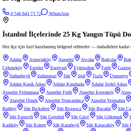
0 546 843 73 72
WhatsApp
İstanbul İlçelerinde
25 Kg Yangın Tüpü D
Her ilçe için özel hazırlanmış bölgesel rehberler — mahallelere kadar ü
Adalar
Arnavutköy
Ataşehir
Avcılar
Bağcılar
Bah
Çekmeköy
Esenler
Esenyurt
Eyüpsultan
Fatih
Gazio
Sultanbeyli
Sultangazi
Şile
Şişli
Tuzla
Ümraniye
Adalar Kaşık Adası
Adalar Kınalıada
Adalar Sedef Adası
Ataşehir Ferhatpaşa
Ataşehir Fetih
Ataşehir İçerenköy
Ataşe
Ataşehir Örnek
Ataşehir Yeniçamlıca
Ataşehir Yenisahra
Balibey
Şile Bıçkıdere
Şile Bozgoca
Şile Bucaklı
Şile Ça
Şile Esenceli
Şile Geredeli
Şile Göçe
Şile Gökmaşlı
Kadıköy
Şile Kalem
Şile Karabeyli
Şile Karacaköy
Şile