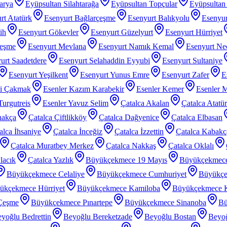
arya
Eyüpsultan Silahtarağa
Eyüpsultan Topçular
Eyüpsultan 
rt Atatürk
Esenyurt Bağlarçeşme
Esenyurt Balıkyolu
Esenyur
ih
Esenyurt Gökevler
Esenyurt Güzelyurt
Esenyurt Hürriyet
çeşme
Esenyurt Mevlana
Esenyurt Namık Kemal
Esenyurt Nec
urt Saadetdere
Esenyurt Selahaddin Eyyubi
Esenyurt Sultaniye
Esenyurt Yeşilkent
Esenyurt Yunus Emre
Esenyurt Zafer
E
zi Çakmak
Esenler Kazım Karabekir
Esenler Kemer
Esenler 
Turgutreis
Esenler Yavuz Selim
Çatalca Akalan
Çatalca Atatü
nakça
Çatalca Çiftlikköy
Çatalca Dağyenice
Çatalca Elbasan
alca İhsaniye
Çatalca İnceğiz
Çatalca İzzettin
Çatalca Kabakç
Çatalca Muratbey Merkez
Çatalca Nakkaş
Çatalca Oklalı
lacık
Çatalca Yazlık
Büyükçekmece 19 Mayıs
Büyükçekmec
Büyükçekmece Celaliye
Büyükçekmece Cumhuriyet
Büyükçe
ükçekmece Hürriyet
Büyükçekmece Kamiloba
Büyükçekmece K
Çeşme
Büyükçekmece Pınartepe
Büyükçekmece Sinanoba
Bü
yoğlu Bedrettin
Beyoğlu Bereketzade
Beyoğlu Bostan
Beyoğ