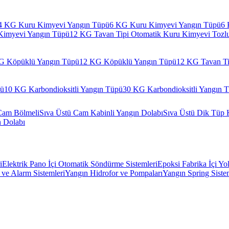
4 KG Kuru Kimyevi Yangın Tüpü
6 KG Kuru Kimyevi Yangın Tüpü
6 
Kimyevi Yangın Tüpü
12 KG Tavan Tipi Otomatik Kuru Kimyevi Tozl
G Köpüklü Yangın Tüpü
12 KG Köpüklü Yangın Tüpü
12 KG Tavan Ti
pü
10 KG Karbondioksitli Yangın Tüpü
30 KG Karbondioksitli Yangın 
Cam Bölmeli
Sıva Üstü Cam Kabinli Yangın Dolabı
Sıva Üstü Dik Tüp 
n Dolabı
i
Elektrik Pano İçi Otomatik Söndürme Sistemleri
Epoksi Fabrika İçi Yo
ve Alarm Sistemleri
Yangın Hidrofor ve Pompaları
Yangın Spring Siste