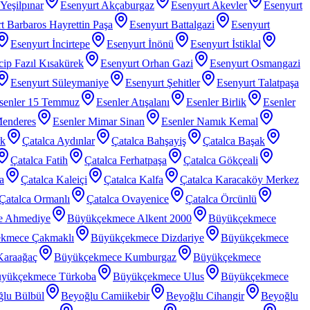
Yeşilpınar
Esenyurt Akçaburgaz
Esenyurt Akevler
Esenyurt
t Barbaros Hayrettin Paşa
Esenyurt Battalgazi
Esenyurt
Esenyurt İncirtepe
Esenyurt İnönü
Esenyurt İstiklal
ip Fazıl Kısakürek
Esenyurt Orhan Gazi
Esenyurt Osmangazi
Esenyurt Süleymaniye
Esenyurt Şehitler
Esenyurt Talatpaşa
senler 15 Temmuz
Esenler Atışalanı
Esenler Birlik
Esenler
Menderes
Esenler Mimar Sinan
Esenler Namık Kemal
rk
Çatalca Aydınlar
Çatalca Bahşayiş
Çatalca Başak
Çatalca Fatih
Çatalca Ferhatpaşa
Çatalca Gökçeali
a
Çatalca Kaleiçi
Çatalca Kalfa
Çatalca Karacaköy Merkez
Çatalca Ormanlı
Çatalca Ovayenice
Çatalca Örcünlü
e Ahmediye
Büyükçekmece Alkent 2000
Büyükçekmece
kmece Çakmaklı
Büyükçekmece Dizdariye
Büyükçekmece
araağaç
Büyükçekmece Kumburgaz
Büyükçekmece
yükçekmece Türkoba
Büyükçekmece Ulus
Büyükçekmece
lu Bülbül
Beyoğlu Camiikebir
Beyoğlu Cihangir
Beyoğlu