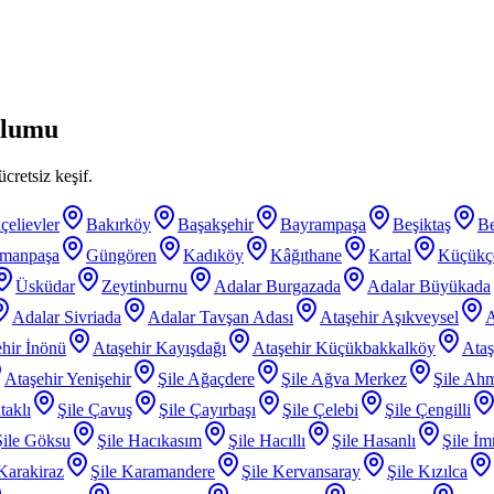
olumu
cretsiz keşif.
çelievler
Bakırköy
Başakşehir
Bayrampaşa
Beşiktaş
B
smanpaşa
Güngören
Kadıköy
Kâğıthane
Kartal
Küçükç
Üsküdar
Zeytinburnu
Adalar Burgazada
Adalar Büyükada
Adalar Sivriada
Adalar Tavşan Adası
Ataşehir Aşıkveysel
A
hir İnönü
Ataşehir Kayışdağı
Ataşehir Küçükbakkalköy
Ataş
Ataşehir Yenişehir
Şile Ağaçdere
Şile Ağva Merkez
Şile Ahm
taklı
Şile Çavuş
Şile Çayırbaşı
Şile Çelebi
Şile Çengilli
Şile Göksu
Şile Hacıkasım
Şile Hacıllı
Şile Hasanlı
Şile İm
 Karakiraz
Şile Karamandere
Şile Kervansaray
Şile Kızılca