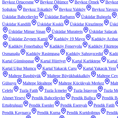
Beykoz Ortaçeşme
Beykoz Öğümce
Beykoz Örnek
Beykoz
Soğuksu
Beykoz Tokatköy
Beykoz Yalıköy
Beykoz Yavuzs
Üsküdar Bahçelievler
Üsküdar Barbaros
Üsküdar Bulgurlu
Üsküdar Kandilli
Üsküdar Kısıklı
Üsküdar Kirazlıtepe
Üskü
Üsküdar Mimar Sinan
Üsküdar Muratreis
Üsküdar Salacak
Üsküdar Zeynep Kamil
Kadıköy 19 Mayıs
Kadıköy Acıba
Kadıköy Fenerbahçe
Kadıköy Feneryolu
Kadıköy Fikirtep
Osmanağa
Kadıköy Rasimpaşa
Kadıköy Sahrayıcedid
Kadı
Kartal Gümüşpınar
Kartal Hürriyet
Kartal Karlıktepe
Karta
Kartal Uğur Mumcu
Kartal Yakacık Çarşı
Kartal Yakacık Yeni
Maltepe Başıbüyük
Maltepe Büyükbakkalköy
Maltepe Cevi
Gülsuyu
Maltepe İdealtepe
Maltepe Küçükyalı Merkez
Malt
Çelebi
Tuzla Fatih
Tuzla İçmeler
Tuzla İstasyon
Tuzla Me
Ahmet Yesevi
Pendik Bahçelievler
Pendik Ballıca
Pendik Ba
Ertuğrulgazi
Pendik Esenler
Pendik Esenyalı
Pendik Fatih
Pendik Kaynarca
Pendik Kurna
Pendik Kurtdoğmuş
Pendik