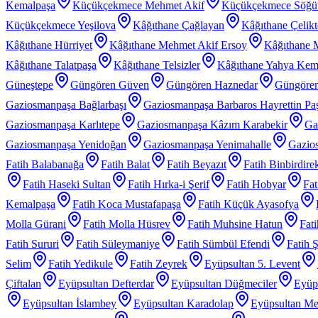
Kemalpaşa
Küçükçekmece Mehmet Akif
Küçükçekmece Söğü
Küçükçekmece Yeşilova
Kâğıthane Çağlayan
Kâğıthane Çelik
Kâğıthane Hürriyet
Kâğıthane Mehmet Akif Ersoy
Kâğıthane 
Kâğıthane Talatpaşa
Kâğıthane Telsizler
Kâğıthane Yahya Kem
Güneştepe
Güngören Güven
Güngören Haznedar
Güngören
Gaziosmanpaşa Bağlarbaşı
Gaziosmanpaşa Barbaros Hayrettin Pa
Gaziosmanpaşa Karlıtepe
Gaziosmanpaşa Kâzım Karabekir
Ga
Gaziosmanpaşa Yenidoğan
Gaziosmanpaşa Yenimahalle
Gazios
Fatih Balabanağa
Fatih Balat
Fatih Beyazıt
Fatih Binbirdire
Fatih Haseki Sultan
Fatih Hırka-i Şerif
Fatih Hobyar
Fat
Kemalpaşa
Fatih Koca Mustafapaşa
Fatih Küçük Ayasofya
Molla Gürani
Fatih Molla Hüsrev
Fatih Muhsine Hatun
Fat
Fatih Sururi
Fatih Süleymaniye
Fatih Sümbül Efendi
Fatih 
Selim
Fatih Yedikule
Fatih Zeyrek
Eyüpsultan 5. Levent
Çiftalan
Eyüpsultan Defterdar
Eyüpsultan Düğmeciler
Eyüp
Eyüpsultan İslambey
Eyüpsultan Karadolap
Eyüpsultan Me