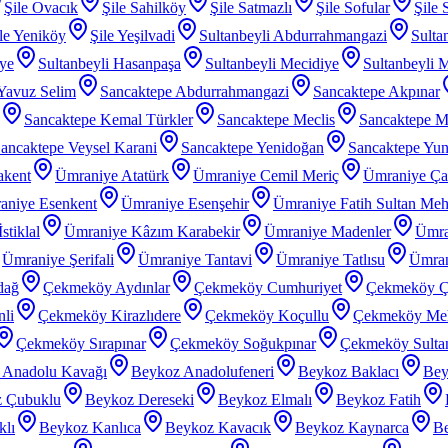
Şile Ovacık
Şile Sahilköy
Şile Satmazlı
Şile Sofular
Şile 
le Yeniköy
Şile Yeşilvadi
Sultanbeyli Abdurrahmangazi
Sulta
iye
Sultanbeyli Hasanpaşa
Sultanbeyli Mecidiye
Sultanbeyli 
 Yavuz Selim
Sancaktepe Abdurrahmangazi
Sancaktepe Akpınar
Sancaktepe Kemal Türkler
Sancaktepe Meclis
Sancaktepe M
ancaktepe Veysel Karani
Sancaktepe Yenidoğan
Sancaktepe Yu
akent
Ümraniye Atatürk
Ümraniye Cemil Meriç
Ümraniye Ç
aniye Esenkent
Ümraniye Esenşehir
Ümraniye Fatih Sultan Me
stiklal
Ümraniye Kâzım Karabekir
Ümraniye Madenler
Ümra
Ümraniye Şerifali
Ümraniye Tantavi
Ümraniye Tatlısu
Ümran
dağ
Çekmeköy Aydınlar
Çekmeköy Cumhuriyet
Çekmeköy Ç
li
Çekmeköy Kirazlıdere
Çekmeköy Koçullu
Çekmeköy Meh
Çekmeköy Sırapınar
Çekmeköy Soğukpınar
Çekmeköy Sultanç
 Anadolu Kavağı
Beykoz Anadolufeneri
Beykoz Baklacı
Bey
 Çubuklu
Beykoz Dereseki
Beykoz Elmalı
Beykoz Fatih
klı
Beykoz Kanlıca
Beykoz Kavacık
Beykoz Kaynarca
Be