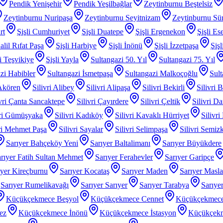
Pendik Yenişehir
Pendik Yeşilbağlar
Zeytinburnu Beştelsiz
Zeytinburnu Nuripaşa
Zeytinburnu Seyitnizam
Zeytinburnu Sü
rt
Şişli Cumhuriyet
Şişli Duatepe
Şişli Ergenekon
Şişli Es
alil Rıfat Paşa
Şişli Harbiye
Şişli İnönü
Şişli İzzetpaşa
Şiş
li Teşvikiye
Şişli Yayla
Sultangazi 50. Yıl
Sultangazi 75. Yıl
zi Habibler
Sultangazi İsmetpaşa
Sultangazi Malkoçoğlu
Sult
 Akören
Silivri Alibey
Silivri Alipaşa
Silivri Bekirli
Silivri 
ivri Çanta Sancaktepe
Silivri Çayırdere
Silivri Çeltik
Silivri D
vri Gümüşyaka
Silivri Kadıköy
Silivri Kavaklı Hürriyet
Silivri
iri Mehmet Paşa
Silivri Sayalar
Silivri Selimpaşa
Silivri Semiz
Sarıyer Bahçeköy Yeni
Sarıyer Baltalimanı
Sarıyer Büyükdere
rıyer Fatih Sultan Mehmet
Sarıyer Ferahevler
Sarıyer Garipçe
ıyer Kireçburnu
Sarıyer Kocataş
Sarıyer Maden
Sarıyer Masl
Sarıyer Rumelikavağı
Sarıyer Sarıyer
Sarıyer Tarabya
Sarıye
Küçükçekmece Beşyol
Küçükçekmece Cennet
Küçükçekmece
ez
Küçükçekmece İnönü
Küçükçekmece İstasyon
Küçükçek