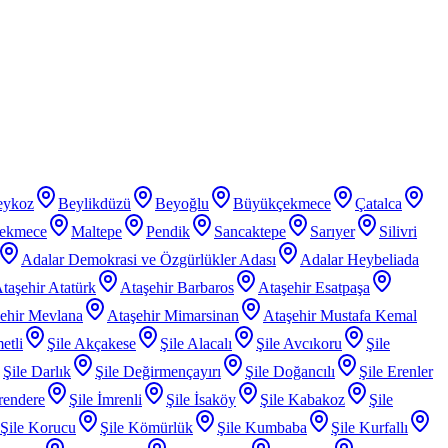
eykoz
Beylikdüzü
Beyoğlu
Büyükçekmece
Çatalca
ekmece
Maltepe
Pendik
Sancaktepe
Sarıyer
Silivri
Adalar Demokrasi ve Özgürlükler Adası
Adalar Heybeliada
taşehir Atatürk
Ataşehir Barbaros
Ataşehir Esatpaşa
ehir Mevlana
Ataşehir Mimarsinan
Ataşehir Mustafa Kemal
etli
Şile Akçakese
Şile Alacalı
Şile Avcıkoru
Şile
Şile Darlık
Şile Değirmençayırı
Şile Doğancılı
Şile Erenler
rendere
Şile İmrenli
Şile İsaköy
Şile Kabakoz
Şile
Şile Korucu
Şile Kömürlük
Şile Kumbaba
Şile Kurfallı