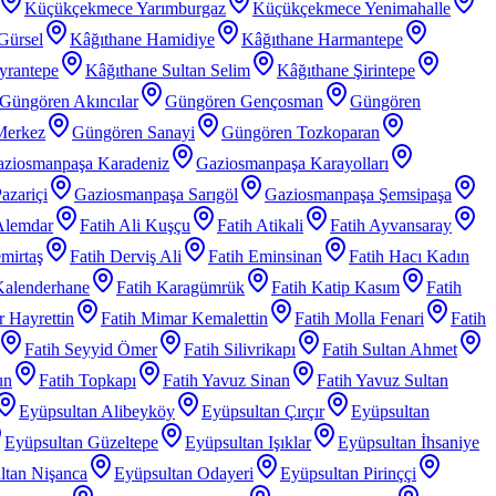
Küçükçekmece Yarımburgaz
Küçükçekmece Yenimahalle
Gürsel
Kâğıthane Hamidiye
Kâğıthane Harmantepe
yrantepe
Kâğıthane Sultan Selim
Kâğıthane Şirintepe
Güngören Akıncılar
Güngören Gençosman
Güngören
Merkez
Güngören Sanayi
Güngören Tozkoparan
ziosmanpaşa Karadeniz
Gaziosmanpaşa Karayolları
azariçi
Gaziosmanpaşa Sarıgöl
Gaziosmanpaşa Şemsipaşa
Alemdar
Fatih Ali Kuşçu
Fatih Atikali
Fatih Ayvansaray
mirtaş
Fatih Derviş Ali
Fatih Eminsinan
Fatih Hacı Kadın
Kalenderhane
Fatih Karagümrük
Fatih Katip Kasım
Fatih
 Hayrettin
Fatih Mimar Kemalettin
Fatih Molla Fenari
Fatih
Fatih Seyyid Ömer
Fatih Silivrikapı
Fatih Sultan Ahmet
un
Fatih Topkapı
Fatih Yavuz Sinan
Fatih Yavuz Sultan
Eyüpsultan Alibeyköy
Eyüpsultan Çırçır
Eyüpsultan
Eyüpsultan Güzeltepe
Eyüpsultan Işıklar
Eyüpsultan İhsaniye
ltan Nişanca
Eyüpsultan Odayeri
Eyüpsultan Pirinççi