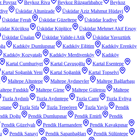
z Poyraz
Beykoz Riva
Beykoz Rüzgarlıbahçe
Beykoz
diye
Üsküdar Altunizade
Üsküdar Aziz Mahmut Hüdayi
Üsküdar Ferah
Üsküdar Güzeltepe
Üsküdar İcadiye
küdar Küçüksu
Üsküdar Küplüce
Üsküdar Mehmet Akif Ersoy
Üsküdar Ünalan
Üsküdar Valide-i Atik
Üsküdar Yavuztürk
ağa
Kadıköy Dumlupınar
Kadıköy Eğitim
Kadıköy Erenköy
Kadıköy Kozyatağı
Kadıköy Merdivenköy
Kadıköy
Kartal Cumhuriyet
Kartal Çavuşoğlu
Kartal Esentepe
Kartal Soğanlık Yeni
Kartal Soğanlık
Kartal Topselvi
e
Maltepe Altıntepe
Maltepe Aydınevler
Maltepe Bağlarbaşı
ltepe Fındıklı
Maltepe Girne
Maltepe Gülensu
Maltepe
Tuzla Aydınlı
Tuzla Aydıntepe
Tuzla Cami
Tuzla Evliya
ostane
Tuzla Şifa
Tuzla Tepeören
Tuzla Yayla
Pendik
ndik Doğu
Pendik Dumlupınar
Pendik Emirli
Pendik
Pendik Güzelyalı
Pendik Harmandere
Pendik Kavakpınar
u
Pendik Sanayi
Pendik Sapanbağları
Pendik Sülüntepe