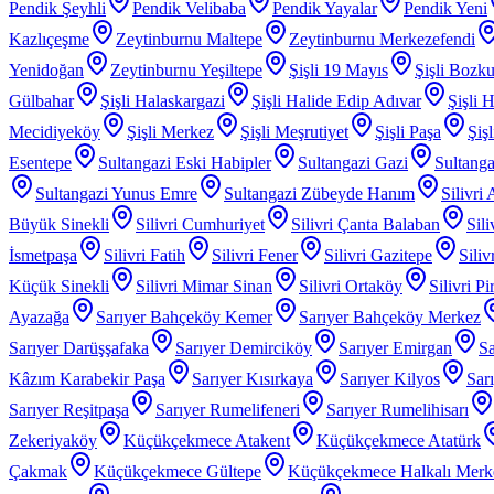
Pendik Şeyhli
Pendik Velibaba
Pendik Yayalar
Pendik Yeni
Kazlıçeşme
Zeytinburnu Maltepe
Zeytinburnu Merkezefendi
Yenidoğan
Zeytinburnu Yeşiltepe
Şişli 19 Mayıs
Şişli Bozku
Gülbahar
Şişli Halaskargazi
Şişli Halide Edip Adıvar
Şişli H
Mecidiyeköy
Şişli Merkez
Şişli Meşrutiyet
Şişli Paşa
Şiş
Esentepe
Sultangazi Eski Habipler
Sultangazi Gazi
Sultanga
Sultangazi Yunus Emre
Sultangazi Zübeyde Hanım
Silivri
Büyük Sinekli
Silivri Cumhuriyet
Silivri Çanta Balaban
Sil
İsmetpaşa
Silivri Fatih
Silivri Fener
Silivri Gazitepe
Sili
Küçük Sinekli
Silivri Mimar Sinan
Silivri Ortaköy
Silivri P
Ayazağa
Sarıyer Bahçeköy Kemer
Sarıyer Bahçeköy Merkez
Sarıyer Darüşşafaka
Sarıyer Demirciköy
Sarıyer Emirgan
Sa
Kâzım Karabekir Paşa
Sarıyer Kısırkaya
Sarıyer Kilyos
Sar
Sarıyer Reşitpaşa
Sarıyer Rumelifeneri
Sarıyer Rumelihisarı
Zekeriyaköy
Küçükçekmece Atakent
Küçükçekmece Atatürk
Çakmak
Küçükçekmece Gültepe
Küçükçekmece Halkalı Merk