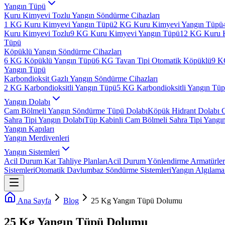
Yangın Tüpü
Kuru Kimyevi Tozlu Yangın Söndürme Cihazları
1 KG Kuru Kimyevi Yangın Tüpü
2 KG Kuru Kimyevi Yangın Tüpü
Kuru Kimyevi Tozlu
9 KG Kuru Kimyevi Yangın Tüpü
12 KG Kuru 
Tüpü
Köpüklü Yangın Söndürme Cihazları
6 KG Köpüklü Yangın Tüpü
6 KG Tavan Tipi Otomatik Köpüklü
9 K
Yangın Tüpü
Karbondioksit Gazlı Yangın Söndürme Cihazları
2 KG Karbondioksitli Yangın Tüpü
5 KG Karbondioksitli Yangın Tü
Yangın Dolabı
Cam Bölmeli Yangın Söndürme Tüpü Dolabı
Köpük Hidrant Dolabı 
Sahra Tipi Yangın Dolabı
Tüp Kabinli Cam Bölmeli Sahra Tipi Yangı
Yangın Kapıları
Yangın Merdivenleri
Yangın Sistemleri
Acil Durum Kat Tahliye Planları
Acil Durum Yönlendirme Armatürler
Sistemleri
Otomatik Davlumbaz Söndürme Sistemleri
Yangın Algılama 
Ana Sayfa
Blog
25 Kg Yangın Tüpü Dolumu
25 Kg Yangın Tüpü Dolumu