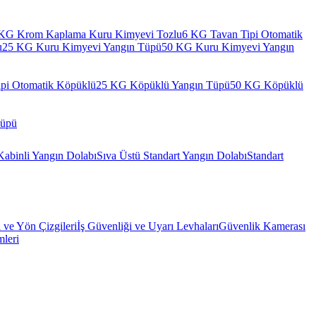
KG Krom Kaplama Kuru Kimyevi Tozlu
6 KG Tavan Tipi Otomatik
u
25 KG Kuru Kimyevi Yangın Tüpü
50 KG Kuru Kimyevi Yangın
pi Otomatik Köpüklü
25 KG Köpüklü Yangın Tüpü
50 KG Köpüklü
Tüpü
Kabinli Yangın Dolabı
Sıva Üstü Standart Yangın Dolabı
Standart
l ve Yön Çizgileri
İş Güvenliği ve Uyarı Levhaları
Güvenlik Kamerası
mleri