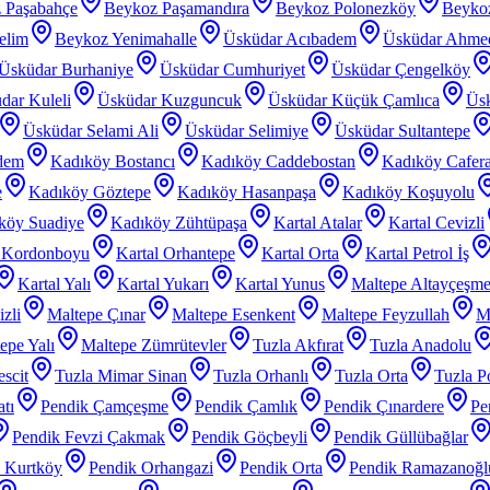
 Paşabahçe
Beykoz Paşamandıra
Beykoz Polonezköy
Beyko
elim
Beykoz Yenimahalle
Üsküdar Acıbadem
Üsküdar Ahme
Üsküdar Burhaniye
Üsküdar Cumhuriyet
Üsküdar Çengelköy
dar Kuleli
Üsküdar Kuzguncuk
Üsküdar Küçük Çamlıca
Üs
Üsküdar Selami Ali
Üsküdar Selimiye
Üsküdar Sultantepe
dem
Kadıköy Bostancı
Kadıköy Caddebostan
Kadıköy Cafer
e
Kadıköy Göztepe
Kadıköy Hasanpaşa
Kadıköy Koşuyolu
köy Suadiye
Kadıköy Zühtüpaşa
Kartal Atalar
Kartal Cevizli
l Kordonboyu
Kartal Orhantepe
Kartal Orta
Kartal Petrol İş
Kartal Yalı
Kartal Yukarı
Kartal Yunus
Maltepe Altayçeşm
zli
Maltepe Çınar
Maltepe Esenkent
Maltepe Feyzullah
Ma
epe Yalı
Maltepe Zümrütevler
Tuzla Akfırat
Tuzla Anadolu
scit
Tuzla Mimar Sinan
Tuzla Orhanlı
Tuzla Orta
Tuzla P
tı
Pendik Çamçeşme
Pendik Çamlık
Pendik Çınardere
Pe
Pendik Fevzi Çakmak
Pendik Göçbeyli
Pendik Güllübağlar
 Kurtköy
Pendik Orhangazi
Pendik Orta
Pendik Ramazanoğl