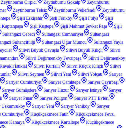
Zeytinburnu Çırpıcı
Zeytinburnu Gökalp
Zeytinburnu
mer
Zeytinburnu Telsiz
Zeytinburnu Veliefendi
Zeytinburnu
entepe
Şişli Eskişehir
Şişli Feriköy
Şişli Fulya
Şişli
li Kaptanpaşa
Şişli Kuştepe
Şişli Mahmut Şevket Paşa
Şişli
Sultangazi Cebeci
Sultangazi Cumhuriyet
Sultangazi
angazi Sultançiftliği
Sultangazi Uğur Mumcu
Sultangazi Yayla
Beyciler
Silivri Büyük Çavuşlu
Silivri Büyük Kılıçlı
Silivri
anamandıra
Silivri Değirmenköy Fevzipaşa
Silivri Değirmenköy
 Kavaklı İstiklal
Silivri Kurfallı
Silivri Küçük Kılıçlı
Silivri
kumlar
Silivri Seymen
Silivri Yeni
Silivri Yolçatı
Sarıyer
Sarıyer Cumhuriyet
Sarıyer Çamlıtepe
Sarıyer Çayırbaşı
Sarıyer Gümüşdere
Sarıyer Huzur
Sarıyer İstinye
Sarıyer
ak
Sarıyer Pınar
Sarıyer Poligon
Sarıyer PTT Evleri
r Uskumruköy
Sarıyer Yeni
Sarıyer Yeniköy
Sarıyer
 Cumhuriyet
Küçükçekmece Fatih
Küçükçekmece Fevzi
mece Kanarya
Küçükçekmece Kartaltepe
Küçükçekmece