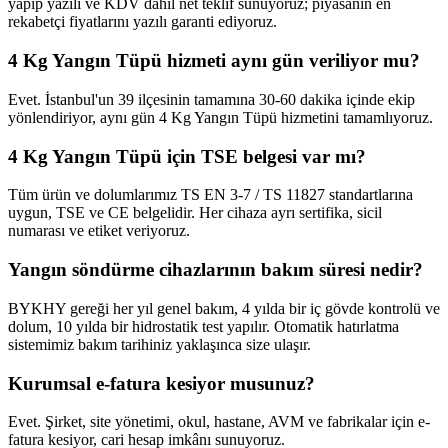
yapıp yazılı ve KDV dahil net teklif sunuyoruz; piyasanın en
rekabetçi fiyatlarını yazılı garanti ediyoruz.
4 Kg Yangın Tüpü hizmeti aynı gün veriliyor mu?
Evet. İstanbul'un 39 ilçesinin tamamına 30-60 dakika içinde ekip
yönlendiriyor, aynı gün 4 Kg Yangın Tüpü hizmetini tamamlıyoruz.
4 Kg Yangın Tüpü için TSE belgesi var mı?
Tüm ürün ve dolumlarımız TS EN 3-7 / TS 11827 standartlarına
uygun, TSE ve CE belgelidir. Her cihaza ayrı sertifika, sicil
numarası ve etiket veriyoruz.
Yangın söndürme cihazlarının bakım süresi nedir?
BYKHY gereği her yıl genel bakım, 4 yılda bir iç gövde kontrolü ve
dolum, 10 yılda bir hidrostatik test yapılır. Otomatik hatırlatma
sistemimiz bakım tarihiniz yaklaşınca size ulaşır.
Kurumsal e-fatura kesiyor musunuz?
Evet. Şirket, site yönetimi, okul, hastane, AVM ve fabrikalar için e-
fatura kesiyor, cari hesap imkânı sunuyoruz.