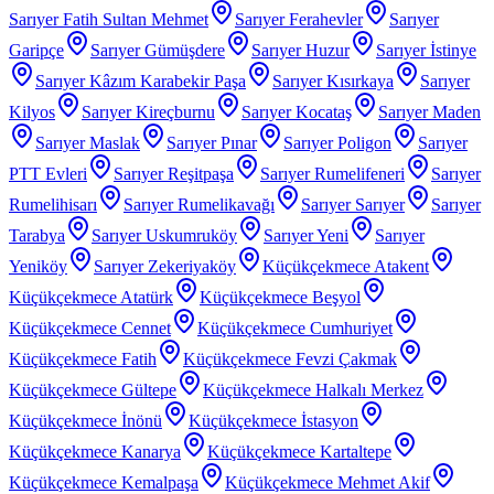
Sarıyer Fatih Sultan Mehmet
Sarıyer Ferahevler
Sarıyer
Garipçe
Sarıyer Gümüşdere
Sarıyer Huzur
Sarıyer İstinye
Sarıyer Kâzım Karabekir Paşa
Sarıyer Kısırkaya
Sarıyer
Kilyos
Sarıyer Kireçburnu
Sarıyer Kocataş
Sarıyer Maden
Sarıyer Maslak
Sarıyer Pınar
Sarıyer Poligon
Sarıyer
PTT Evleri
Sarıyer Reşitpaşa
Sarıyer Rumelifeneri
Sarıyer
Rumelihisarı
Sarıyer Rumelikavağı
Sarıyer Sarıyer
Sarıyer
Tarabya
Sarıyer Uskumruköy
Sarıyer Yeni
Sarıyer
Yeniköy
Sarıyer Zekeriyaköy
Küçükçekmece Atakent
Küçükçekmece Atatürk
Küçükçekmece Beşyol
Küçükçekmece Cennet
Küçükçekmece Cumhuriyet
Küçükçekmece Fatih
Küçükçekmece Fevzi Çakmak
Küçükçekmece Gültepe
Küçükçekmece Halkalı Merkez
Küçükçekmece İnönü
Küçükçekmece İstasyon
Küçükçekmece Kanarya
Küçükçekmece Kartaltepe
Küçükçekmece Kemalpaşa
Küçükçekmece Mehmet Akif