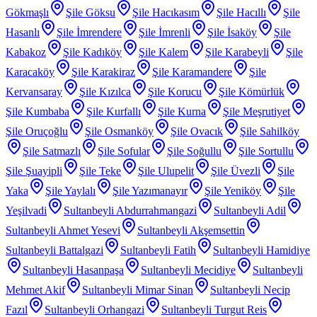
Gökmaşlı
Şile Göksu
Şile Hacıkasım
Şile Hacıllı
Şile
Hasanlı
Şile İmrendere
Şile İmrenli
Şile İsaköy
Şile
Kabakoz
Şile Kadıköy
Şile Kalem
Şile Karabeyli
Şile
Karacaköy
Şile Karakiraz
Şile Karamandere
Şile
Kervansaray
Şile Kızılca
Şile Korucu
Şile Kömürlük
Şile Kumbaba
Şile Kurfallı
Şile Kurna
Şile Meşrutiyet
Şile Oruçoğlu
Şile Osmanköy
Şile Ovacık
Şile Sahilköy
Şile Satmazlı
Şile Sofular
Şile Soğullu
Şile Sortullu
Şile Şuayipli
Şile Teke
Şile Ulupelit
Şile Üvezli
Şile
Yaka
Şile Yaylalı
Şile Yazımanayır
Şile Yeniköy
Şile
Yeşilvadi
Sultanbeyli Abdurrahmangazi
Sultanbeyli Adil
Sultanbeyli Ahmet Yesevi
Sultanbeyli Akşemsettin
Sultanbeyli Battalgazi
Sultanbeyli Fatih
Sultanbeyli Hamidiye
Sultanbeyli Hasanpaşa
Sultanbeyli Mecidiye
Sultanbeyli
Mehmet Akif
Sultanbeyli Mimar Sinan
Sultanbeyli Necip
Fazıl
Sultanbeyli Orhangazi
Sultanbeyli Turgut Reis