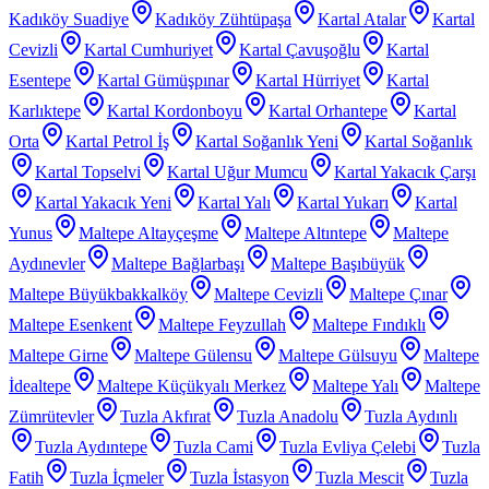
Kadıköy Suadiye
Kadıköy Zühtüpaşa
Kartal Atalar
Kartal
Cevizli
Kartal Cumhuriyet
Kartal Çavuşoğlu
Kartal
Esentepe
Kartal Gümüşpınar
Kartal Hürriyet
Kartal
Karlıktepe
Kartal Kordonboyu
Kartal Orhantepe
Kartal
Orta
Kartal Petrol İş
Kartal Soğanlık Yeni
Kartal Soğanlık
Kartal Topselvi
Kartal Uğur Mumcu
Kartal Yakacık Çarşı
Kartal Yakacık Yeni
Kartal Yalı
Kartal Yukarı
Kartal
Yunus
Maltepe Altayçeşme
Maltepe Altıntepe
Maltepe
Aydınevler
Maltepe Bağlarbaşı
Maltepe Başıbüyük
Maltepe Büyükbakkalköy
Maltepe Cevizli
Maltepe Çınar
Maltepe Esenkent
Maltepe Feyzullah
Maltepe Fındıklı
Maltepe Girne
Maltepe Gülensu
Maltepe Gülsuyu
Maltepe
İdealtepe
Maltepe Küçükyalı Merkez
Maltepe Yalı
Maltepe
Zümrütevler
Tuzla Akfırat
Tuzla Anadolu
Tuzla Aydınlı
Tuzla Aydıntepe
Tuzla Cami
Tuzla Evliya Çelebi
Tuzla
Fatih
Tuzla İçmeler
Tuzla İstasyon
Tuzla Mescit
Tuzla