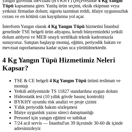
yangın güvenlik mevzuatı (BYKHY) çerçevesinde
4 Kg Yangın
Tüpü
kapsamına girer. Yanlış ürün seçimi, eksik ekipman veya
yetkisiz firmadan dolum; sigorta tazminat reddi, itfaiye uygunsuzluk
cezası ve en kötüsü can kayıplarına yol açar.
İnterform Yangın olarak
4 Kg Yangın Tüpü
hizmetini İstanbul
genelinde TSE belgeli ürün altyapısı, kendi bünyemizdeki yetkili
dolum atölyesi ve MEB onaylı sertifikalı teknik kadromuzla
sunuyoruz. Satıştan başlayıp montaj, eğitim, periyodik bakım ve
mevzuat raporlamasına kadar uçtan uca yürütülmektedir.
4 Kg Yangın Tüpü Hizmetimiz Neleri
Kapsar?
TSE & CE belgeli
4 Kg Yangın Tüpü
ürünü teslimatı ve
montajı
Yetkili atölyemizde TS 11827 standardına uygun dolum
Hidrostatik test (10 yıllık gövde basınç kontrolü)
BYKHY uyumlu risk analizi ve proje çizimi
Yıllık periyodik bakım sözleşmesi
İtfaiye uygunluk yazısı süreci danışmanlığı
Personel için yangın eğitimi ve tatbikat
7/24 acil servis — İstanbul'un 39 ilçesinde 30-60 dk içinde
adresinizdeyiz