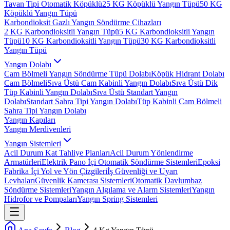
Tavan Tipi Otomatik Köpüklü
25 KG Köpüklü Yangın Tüpü
50 KG
Köpüklü Yangın Tüpü
Karbondioksit Gazlı Yangın Söndürme Cihazları
2 KG Karbondioksitli Yangın Tüpü
5 KG Karbondioksitli Yangın
Tüpü
10 KG Karbondioksitli Yangın Tüpü
30 KG Karbondioksitli
Yangın Tüpü
Yangın Dolabı
Cam Bölmeli Yangın Söndürme Tüpü Dolabı
Köpük Hidrant Dolabı
Cam Bölmeli
Sıva Üstü Cam Kabinli Yangın Dolabı
Sıva Üstü Dik
Tüp Kabinli Yangın Dolabı
Sıva Üstü Standart Yangın
Dolabı
Standart Sahra Tipi Yangın Dolabı
Tüp Kabinli Cam Bölmeli
Sahra Tipi Yangın Dolabı
Yangın Kapıları
Yangın Merdivenleri
Yangın Sistemleri
Acil Durum Kat Tahliye Planları
Acil Durum Yönlendirme
Armatürleri
Elektrik Pano İçi Otomatik Söndürme Sistemleri
Epoksi
Fabrika İçi Yol ve Yön Çizgileri
İş Güvenliği ve Uyarı
Levhaları
Güvenlik Kamerası Sistemleri
Otomatik Davlumbaz
Söndürme Sistemleri
Yangın Algılama ve Alarm Sistemleri
Yangın
Hidrofor ve Pompaları
Yangın Spring Sistemleri