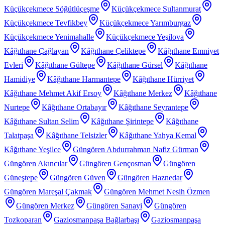
Küçükçekmece Söğütlüçeşme
Küçükçekmece Sultanmurat
Küçükçekmece Tevfikbey
Küçükçekmece Yarımburgaz
Küçükçekmece Yenimahalle
Küçükçekmece Yeşilova
Kâğıthane Çağlayan
Kâğıthane Çeliktepe
Kâğıthane Emniyet
Evleri
Kâğıthane Gültepe
Kâğıthane Gürsel
Kâğıthane
Hamidiye
Kâğıthane Harmantepe
Kâğıthane Hürriyet
Kâğıthane Mehmet Akif Ersoy
Kâğıthane Merkez
Kâğıthane
Nurtepe
Kâğıthane Ortabayır
Kâğıthane Seyrantepe
Kâğıthane Sultan Selim
Kâğıthane Şirintepe
Kâğıthane
Talatpaşa
Kâğıthane Telsizler
Kâğıthane Yahya Kemal
Kâğıthane Yeşilce
Güngören Abdurrahman Nafiz Gürman
Güngören Akıncılar
Güngören Gençosman
Güngören
Güneştepe
Güngören Güven
Güngören Haznedar
Güngören Mareşal Çakmak
Güngören Mehmet Nesih Özmen
Güngören Merkez
Güngören Sanayi
Güngören
Tozkoparan
Gaziosmanpaşa Bağlarbaşı
Gaziosmanpaşa