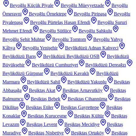
Beyoğlu Küçük Piyale
Beyoğlu Müeyyetzade
Beyoğlu
Ömeravni
Beyoğlu Örnektepe
Beyoğlu Piripaşa
Beyoğlu
Piyalepaşa
Beyoğlu Pürtelaş Hasan Efendi
Beyoğlu Sururi
Mehmet Efendi
Beyoğlu Sütlüce
Beyoğlu Şahkulu
Beyoğlu Şehit Muhtar
Beyoğlu Tomtom
Beyoğlu Yahya
Kâhya
Beyoğlu Yenişehir
Beylikdüzü Adnan Kahveci
Beylikdüzü Barış
Beylikdüzü Beylikdüzü OSB
Beylikdüzü
Büyükşehir
Beylikdüzü Cumhuriyet
Beylikdüzü Dereağzı
Beylikdüzü Gürpınar
Beylikdüzü Kavaklı
Beylikdüzü
Marmara
Beylikdüzü Sahil
Beylikdüzü Yakuplu
Beşiktaş
Abbasağa
Beşiktaş Akat
Beşiktaş Arnavutköy
Beşiktaş
Balmumcu
Beşiktaş Bebek
Beşiktaş Cihannüma
Beşiktaş
Dikilitaş
Beşiktaş Etiler
Beşiktaş Gayrettepe
Beşiktaş
Konaklar
Beşiktaş Kuruçeşme
Beşiktaş Kültür
Beşiktaş
Levazım
Beşiktaş Levent
Beşiktaş Mecidiye
Beşiktaş
Muradiye
Beşiktaş Nisbetiye
Beşiktaş Ortaköy
Beşiktaş