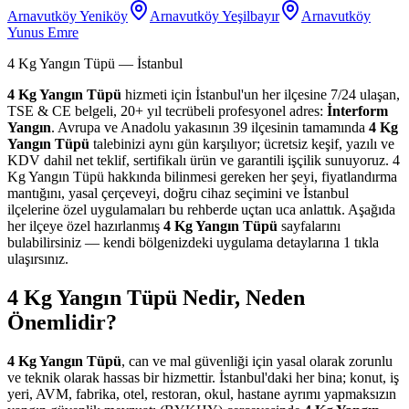
Arnavutköy Yeniköy
Arnavutköy Yeşilbayır
Arnavutköy
Yunus Emre
4 Kg Yangın Tüpü
— İstanbul
4 Kg Yangın Tüpü
hizmeti için İstanbul'un her ilçesine 7/24 ulaşan,
TSE & CE belgeli, 20+ yıl tecrübeli profesyonel adres:
İnterform
Yangın
. Avrupa ve Anadolu yakasının 39 ilçesinin tamamında
4 Kg
Yangın Tüpü
talebinizi aynı gün karşılıyor; ücretsiz keşif, yazılı ve
KDV dahil net teklif, sertifikalı ürün ve garantili işçilik sunuyoruz. 4
Kg Yangın Tüpü hakkında bilinmesi gereken her şeyi, fiyatlandırma
mantığını, yasal çerçeveyi, doğru cihaz seçimini ve İstanbul
ilçelerine özel uygulamaları bu rehberde uçtan uca anlattık. Aşağıda
her ilçeye özel hazırlanmış
4 Kg Yangın Tüpü
sayfalarını
bulabilirsiniz — kendi bölgenizdeki uygulama detaylarına 1 tıkla
ulaşırsınız.
4 Kg Yangın Tüpü Nedir, Neden
Önemlidir?
4 Kg Yangın Tüpü
, can ve mal güvenliği için yasal olarak zorunlu
ve teknik olarak hassas bir hizmettir. İstanbul'daki her bina; konut, iş
yeri, AVM, fabrika, otel, restoran, okul, hastane ayrımı yapmaksızın