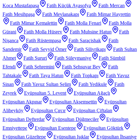
Koca Mustafapaşa
Fatih Küçük Ayasofya
Fatih Mercan
Fatih Mesihpaşa
Fatih Mevlanakapı
Fatih Mimar Hayrettin
Fatih Mimar Kemalettin
Fatih Molla Fenari
Fatih Molla
Gürani
Fatih Molla Hüsrev
Fatih Muhsine Hatun
Fatih
Nişanca
Fatih Rüstempaşa
Fatih Saraçishak
Fatih
Sarıdemir
Fatih Seyyid Ömer
Fatih Silivrikapı
Fatih Sultan
Ahmet
Fatih Sururi
Fatih Süleymaniye
Fatih Sümbül
Efendi
Fatih Şehremini
Fatih Şehsuvar Bey
Fatih
Tahtakale
Fatih Taya Hatun
Fatih Topkapı
Fatih Yavuz
Sinan
Fatih Yavuz Sultan Selim
Fatih Yedikule
Fatih
Zeyrek
Eyüpsultan 5. Levent
Eyüpsultan Ağaçlı
Eyüpsultan Akpınar
Eyüpsultan Akşemsettin
Eyüpsultan
Alibeyköy
Eyüpsultan Çırçır
Eyüpsultan Çiftalan
Eyüpsultan Defterdar
Eyüpsultan Düğmeciler
Eyüpsultan
Emniyettepe
Eyüpsultan Esentepe
Eyüpsultan Göktürk
Eyüpsultan Güzeltepe
Eyüpsultan Işıklar
Eyüpsultan İhsaniye