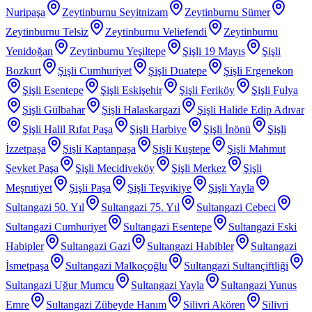
Nuripaşa
Zeytinburnu Seyitnizam
Zeytinburnu Sümer
Zeytinburnu Telsiz
Zeytinburnu Veliefendi
Zeytinburnu
Yenidoğan
Zeytinburnu Yeşiltepe
Şişli 19 Mayıs
Şişli
Bozkurt
Şişli Cumhuriyet
Şişli Duatepe
Şişli Ergenekon
Şişli Esentepe
Şişli Eskişehir
Şişli Feriköy
Şişli Fulya
Şişli Gülbahar
Şişli Halaskargazi
Şişli Halide Edip Adıvar
Şişli Halil Rıfat Paşa
Şişli Harbiye
Şişli İnönü
Şişli
İzzetpaşa
Şişli Kaptanpaşa
Şişli Kuştepe
Şişli Mahmut
Şevket Paşa
Şişli Mecidiyeköy
Şişli Merkez
Şişli
Meşrutiyet
Şişli Paşa
Şişli Teşvikiye
Şişli Yayla
Sultangazi 50. Yıl
Sultangazi 75. Yıl
Sultangazi Cebeci
Sultangazi Cumhuriyet
Sultangazi Esentepe
Sultangazi Eski
Habipler
Sultangazi Gazi
Sultangazi Habibler
Sultangazi
İsmetpaşa
Sultangazi Malkoçoğlu
Sultangazi Sultançiftliği
Sultangazi Uğur Mumcu
Sultangazi Yayla
Sultangazi Yunus
Emre
Sultangazi Zübeyde Hanım
Silivri Akören
Silivri