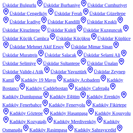
Üsküdar Bulgurlu
Üsküdar Burhaniye
Üsküdar Cumhuriyet
Üsküdar Çengelköy
Üsküdar Ferah
Üsküdar Güzeltepe
Üsküdar İcadiye
Üsküdar Kandilli
Üsküdar Kısıklı
Üsküdar Kirazlıtepe
Üsküdar Kuleli
Üsküdar Kuzguncuk
Üsküdar Küçük Çamlıca
Üsküdar Küçüksu
Üsküdar Küplüce
Üsküdar Mehmet Akif Ersoy
Üsküdar Mimar Sinan
Üsküdar Muratreis
Üsküdar Salacak
Üsküdar Selami Ali
Üsküdar Selimiye
Üsküdar Sultantepe
Üsküdar Ünalan
Üsküdar Valide-i Atik
Üsküdar Yavuztürk
Üsküdar Zeynep
Kamil
Kadıköy 19 Mayıs
Kadıköy Acıbadem
Kadıköy
Bostancı
Kadıköy Caddebostan
Kadıköy Caferağa
Kadıköy Dumlupınar
Kadıköy Eğitim
Kadıköy Erenköy
Kadıköy Fenerbahçe
Kadıköy Feneryolu
Kadıköy Fikirtepe
Kadıköy Göztepe
Kadıköy Hasanpaşa
Kadıköy Koşuyolu
Kadıköy Kozyatağı
Kadıköy Merdivenköy
Kadıköy
Osmanağa
Kadıköy Rasimpaşa
Kadıköy Sahrayıcedid