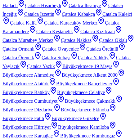
Hallaçlı
Çatalca Hisarbeyli
Çatalca İhsaniye
Çatalca
İnceğiz
Çatalca İzzettin
Çatalca Kabakça
Çatalca Kaleiçi
Çatalca Kalfa
Çatalca Karacaköy Merkez
Çatalca
Karamandere
Çatalca Kestanelik
Çatalca Kızılcaali
Çatalca Muratbey Merkez
Çatalca Nakkaş
Çatalca Oklalı
Çatalca Ormanlı
Çatalca Ovayenice
Çatalca Örcünlü
Çatalca Örencik
Çatalca Subaşı
Çatalca Yalıköy
Çatalca
Yaylacık
Çatalca Yazlık
Büyükçekmece 19 Mayıs
Büyükçekmece Ahmediye
Büyükçekmece Alkent 2000
Büyükçekmece Atatürk
Büyükçekmece Bahçelievler
Büyükçekmece Batıköy
Büyükçekmece Celaliye
Büyükçekmece Cumhuriyet
Büyükçekmece Çakmaklı
Büyükçekmece Dizdariye
Büyükçekmece Ekinoba
Büyükçekmece Fatih
Büyükçekmece Güzelce
Büyükçekmece Hürriyet
Büyükçekmece Kamiloba
Büyükçekmece Karaağaç
Büyükçekmece Kumburgaz