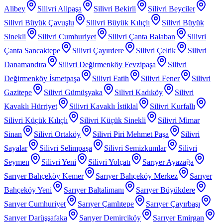
Alibey
Silivri Alipaşa
Silivri Bekirli
Silivri Beyciler
Silivri Büyük Çavuşlu
Silivri Büyük Kılıçlı
Silivri Büyük
Sinekli
Silivri Cumhuriyet
Silivri Çanta Balaban
Silivri
Çanta Sancaktepe
Silivri Çayırdere
Silivri Çeltik
Silivri
Danamandıra
Silivri Değirmenköy Fevzipaşa
Silivri
Değirmenköy İsmetpaşa
Silivri Fatih
Silivri Fener
Silivri
Gazitepe
Silivri Gümüşyaka
Silivri Kadıköy
Silivri
Kavaklı Hürriyet
Silivri Kavaklı İstiklal
Silivri Kurfallı
Silivri Küçük Kılıçlı
Silivri Küçük Sinekli
Silivri Mimar
Sinan
Silivri Ortaköy
Silivri Piri Mehmet Paşa
Silivri
Sayalar
Silivri Selimpaşa
Silivri Semizkumlar
Silivri
Seymen
Silivri Yeni
Silivri Yolçatı
Sarıyer Ayazağa
Sarıyer Bahçeköy Kemer
Sarıyer Bahçeköy Merkez
Sarıyer
Bahçeköy Yeni
Sarıyer Baltalimanı
Sarıyer Büyükdere
Sarıyer Cumhuriyet
Sarıyer Çamlıtepe
Sarıyer Çayırbaşı
Sarıyer Darüşşafaka
Sarıyer Demirciköy
Sarıyer Emirgan