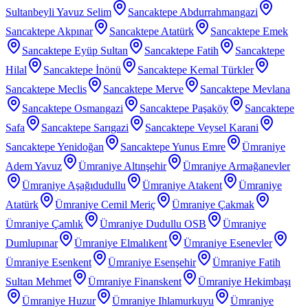
Sultanbeyli Yavuz Selim
Sancaktepe Abdurrahmangazi
Sancaktepe Akpınar
Sancaktepe Atatürk
Sancaktepe Emek
Sancaktepe Eyüp Sultan
Sancaktepe Fatih
Sancaktepe
Hilal
Sancaktepe İnönü
Sancaktepe Kemal Türkler
Sancaktepe Meclis
Sancaktepe Merve
Sancaktepe Mevlana
Sancaktepe Osmangazi
Sancaktepe Paşaköy
Sancaktepe
Safa
Sancaktepe Sarıgazi
Sancaktepe Veysel Karani
Sancaktepe Yenidoğan
Sancaktepe Yunus Emre
Ümraniye
Adem Yavuz
Ümraniye Altınşehir
Ümraniye Armağanevler
Ümraniye Aşağıdudullu
Ümraniye Atakent
Ümraniye
Atatürk
Ümraniye Cemil Meriç
Ümraniye Çakmak
Ümraniye Çamlık
Ümraniye Dudullu OSB
Ümraniye
Dumlupınar
Ümraniye Elmalıkent
Ümraniye Esenevler
Ümraniye Esenkent
Ümraniye Esenşehir
Ümraniye Fatih
Sultan Mehmet
Ümraniye Finanskent
Ümraniye Hekimbaşı
Ümraniye Huzur
Ümraniye Ihlamurkuyu
Ümraniye