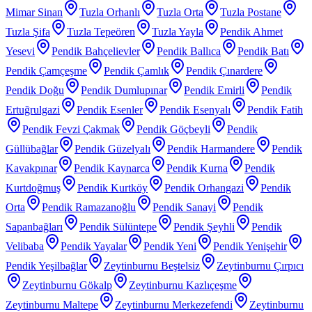
Mimar Sinan
Tuzla Orhanlı
Tuzla Orta
Tuzla Postane
Tuzla Şifa
Tuzla Tepeören
Tuzla Yayla
Pendik Ahmet
Yesevi
Pendik Bahçelievler
Pendik Ballıca
Pendik Batı
Pendik Çamçeşme
Pendik Çamlık
Pendik Çınardere
Pendik Doğu
Pendik Dumlupınar
Pendik Emirli
Pendik
Ertuğrulgazi
Pendik Esenler
Pendik Esenyalı
Pendik Fatih
Pendik Fevzi Çakmak
Pendik Göçbeyli
Pendik
Güllübağlar
Pendik Güzelyalı
Pendik Harmandere
Pendik
Kavakpınar
Pendik Kaynarca
Pendik Kurna
Pendik
Kurtdoğmuş
Pendik Kurtköy
Pendik Orhangazi
Pendik
Orta
Pendik Ramazanoğlu
Pendik Sanayi
Pendik
Sapanbağları
Pendik Sülüntepe
Pendik Şeyhli
Pendik
Velibaba
Pendik Yayalar
Pendik Yeni
Pendik Yenişehir
Pendik Yeşilbağlar
Zeytinburnu Beştelsiz
Zeytinburnu Çırpıcı
Zeytinburnu Gökalp
Zeytinburnu Kazlıçeşme
Zeytinburnu Maltepe
Zeytinburnu Merkezefendi
Zeytinburnu