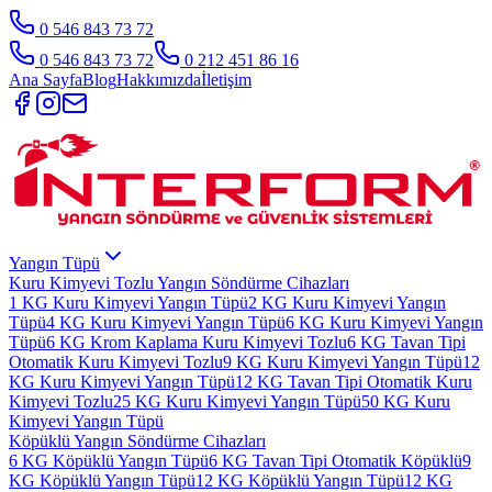
0 546 843 73 72
0 546 843 73 72
0 212 451 86 16
Ana Sayfa
Blog
Hakkımızda
İletişim
Yangın Tüpü
Kuru Kimyevi Tozlu Yangın Söndürme Cihazları
1 KG Kuru Kimyevi Yangın Tüpü
2 KG Kuru Kimyevi Yangın
Tüpü
4 KG Kuru Kimyevi Yangın Tüpü
6 KG Kuru Kimyevi Yangın
Tüpü
6 KG Krom Kaplama Kuru Kimyevi Tozlu
6 KG Tavan Tipi
Otomatik Kuru Kimyevi Tozlu
9 KG Kuru Kimyevi Yangın Tüpü
12
KG Kuru Kimyevi Yangın Tüpü
12 KG Tavan Tipi Otomatik Kuru
Kimyevi Tozlu
25 KG Kuru Kimyevi Yangın Tüpü
50 KG Kuru
Kimyevi Yangın Tüpü
Köpüklü Yangın Söndürme Cihazları
6 KG Köpüklü Yangın Tüpü
6 KG Tavan Tipi Otomatik Köpüklü
9
KG Köpüklü Yangın Tüpü
12 KG Köpüklü Yangın Tüpü
12 KG