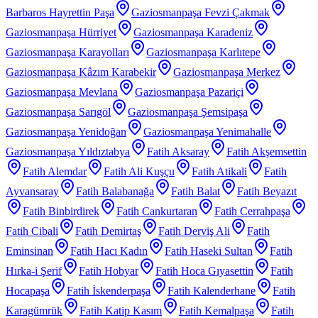
Barbaros Hayrettin Paşa
Gaziosmanpaşa Fevzi Çakmak
Gaziosmanpaşa Hürriyet
Gaziosmanpaşa Karadeniz
Gaziosmanpaşa Karayolları
Gaziosmanpaşa Karlıtepe
Gaziosmanpaşa Kâzım Karabekir
Gaziosmanpaşa Merkez
Gaziosmanpaşa Mevlana
Gaziosmanpaşa Pazariçi
Gaziosmanpaşa Sarıgöl
Gaziosmanpaşa Şemsipaşa
Gaziosmanpaşa Yenidoğan
Gaziosmanpaşa Yenimahalle
Gaziosmanpaşa Yıldıztabya
Fatih Aksaray
Fatih Akşemsettin
Fatih Alemdar
Fatih Ali Kuşçu
Fatih Atikali
Fatih
Ayvansaray
Fatih Balabanağa
Fatih Balat
Fatih Beyazıt
Fatih Binbirdirek
Fatih Cankurtaran
Fatih Cerrahpaşa
Fatih Cibali
Fatih Demirtaş
Fatih Derviş Ali
Fatih
Eminsinan
Fatih Hacı Kadın
Fatih Haseki Sultan
Fatih
Hırka-i Şerif
Fatih Hobyar
Fatih Hoca Gıyasettin
Fatih
Hocapaşa
Fatih İskenderpaşa
Fatih Kalenderhane
Fatih
Karagümrük
Fatih Katip Kasım
Fatih Kemalpaşa
Fatih