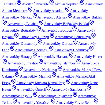
Tahtakale
Avcılar Üniversite
Avcılar Yeşilkent
Arnavutköy
Adnan Menderes
Arnavutköy Anadolu
Arnavutköy
Arnavutköy Merkez
Arnavutköy Atatürk
Arnavutköy Baklalı
Arnavutköy Balaban
Arnavutköy Boğazköy İstiklal
Arnavutköy Boğazköy
Arnavutköy Bolluca
Arnavutköy
Boyalık
Arnavutköy Çilingir
Arnavutköy Deliklikaya
Arnavutköy Dursunköy
Arnavutköy Durusu
Arnavutköy
Fatih
Arnavutköy Hacımaşlı
Arnavutköy Hadımköy
Arnavutköy Haraççı
Arnavutköy Hastane
Arnavutköy Hicret
Arnavutköy İmrahor
Arnavutköy İslambey
Arnavutköy
Karaburun
Arnavutköy Karlıbayır
Arnavutköy Mareşal Fevzi
Çakmak
Arnavutköy Mavigöl
Arnavutköy Mehmet Akif
Ersoy
Arnavutköy Mustafa Kemal Paşa
Arnavutköy Nene
Hatun
Arnavutköy Ömerli
Arnavutköy Sazlıbosna
Arnavutköy Taşoluk
Arnavutköy Tayakadın
Arnavutköy
Terkos
Arnavutköy Yassıören
Arnavutköy Yavuz Selim