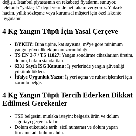
değişir. İstanbul piyasasının en rekabetçi fiyatlarını sunuyor,
telefonla "yaklaşık" değil yerinde net rakam veriyoruz. Yüksek
hacim, yıllık sözleşme veya kurumsal müşteri için özel iskonto
uygulanır.
4 Kg Yangın Tüpü İçin Yasal Çerçeve
BYKHY:
Bina tipine, kat sayısına, m²'ye göre minimum
yangın güvenlik ekipmanı zorunluluğu.
TS EN 3-7 / TS 11827:
Yangın söndürme cihazlarının üretim,
dolum, bakım standartları.
6331 Sayılı İSG Kanunu:
İş yerlerinde yangın güvenliği
yükümlülükleri.
İtfaiye Uygunluk Yazısı:
İş yeri açma ve ruhsat işlemleri için
zorunlu belge.
4 Kg Yangın Tüpü Tercih Ederken Dikkat
Edilmesi Gerekenler
TSE belgesini mutlaka isteyin; belgesiz ürün ve dolum
sigortayı geçersiz kılar.
Dolum etiketinde tarih, sicil numarası ve dolum yapan
firmanın adı bulunmalıdır.