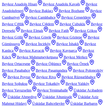
Beykoz Anadolu Hisarı
Beykoz Anadolu Kavağı
Beykoz
Anadolufeneri
Beykoz Baklacı
Beykoz Bozhane
Beykoz
Cumhuriyet
Beykoz Çamlıbahçe
Beykoz Çengeldere
Beykoz Çiftlik
Beykoz Çiğdem
Beykoz Çubuklu
Beykoz
Dereseki
Beykoz Elmalı
Beykoz Fatih
Beykoz Göksu
Beykoz Göllü
Beykoz Görele
Beykoz Göztepe
Beykoz
Gümüşsuyu
Beykoz İncirköy
Beykoz İshaklı
Beykoz
Kanlıca
Beykoz Kavacık
Beykoz Kaynarca
Beykoz
Kılıçlı
Beykoz Mahmutşevketpaşa
Beykoz Merkez
Beykoz Ortaçeşme
Beykoz Öğümce
Beykoz Örnek
Beykoz Paşabahçe
Beykoz Paşamandıra
Beykoz Polonezköy
Beykoz Poyraz
Beykoz Riva
Beykoz Rüzgarlıbahçe
Beykoz Soğuksu
Beykoz Tokatköy
Beykoz Yalıköy
Beykoz Yavuzselim
Beykoz Yenimahalle
Üsküdar Acıbadem
Üsküdar Ahmediye
Üsküdar Altunizade
Üsküdar Aziz
Mahmut Hüdayi
Üsküdar Bahçelievler
Üsküdar Barbaros