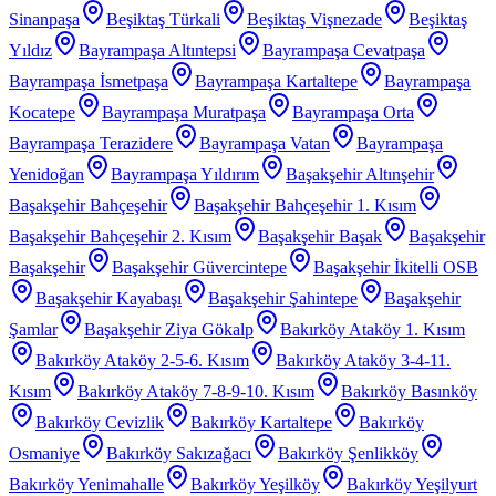
Sinanpaşa
Beşiktaş Türkali
Beşiktaş Vişnezade
Beşiktaş
Yıldız
Bayrampaşa Altıntepsi
Bayrampaşa Cevatpaşa
Bayrampaşa İsmetpaşa
Bayrampaşa Kartaltepe
Bayrampaşa
Kocatepe
Bayrampaşa Muratpaşa
Bayrampaşa Orta
Bayrampaşa Terazidere
Bayrampaşa Vatan
Bayrampaşa
Yenidoğan
Bayrampaşa Yıldırım
Başakşehir Altınşehir
Başakşehir Bahçeşehir
Başakşehir Bahçeşehir 1. Kısım
Başakşehir Bahçeşehir 2. Kısım
Başakşehir Başak
Başakşehir
Başakşehir
Başakşehir Güvercintepe
Başakşehir İkitelli OSB
Başakşehir Kayabaşı
Başakşehir Şahintepe
Başakşehir
Şamlar
Başakşehir Ziya Gökalp
Bakırköy Ataköy 1. Kısım
Bakırköy Ataköy 2-5-6. Kısım
Bakırköy Ataköy 3-4-11.
Kısım
Bakırköy Ataköy 7-8-9-10. Kısım
Bakırköy Basınköy
Bakırköy Cevizlik
Bakırköy Kartaltepe
Bakırköy
Osmaniye
Bakırköy Sakızağacı
Bakırköy Şenlikköy
Bakırköy Yenimahalle
Bakırköy Yeşilköy
Bakırköy Yeşilyurt