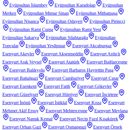
Eyüpsultan İslambey
Eyüpsultan Karadolap
Eyüpsultan
Merkez
Eyüpsultan Mimar Sinan
Eyüpsultan Mithatpaşa
Eyüpsultan Nişanca
Eyüpsultan Odayeri
Eyüpsultan Pirinççi
Eyüpsultan Rami Cuma
Eyüpsultan Rami Yeni
Eyüpsultan Sakarya
Eyüpsultan Silahtarağa
Eyüpsultan
Topçular
Eyüpsultan Yeşilpınar
Esenyurt Akçaburgaz
Esenyurt Akevler
Esenyurt Akşemseddin
Esenyurt Ardıçlı
Esenyurt Aşık Veysel
Esenyurt Atatürk
Esenyurt Bağlarçeşme
Esenyurt Balıkyolu
Esenyurt Barbaros Hayrettin Paşa
Esenyurt Battalgazi
Esenyurt Cumhuriyet
Esenyurt Çınar
Esenyurt Esenkent
Esenyurt Fatih
Esenyurt Gökevler
Esenyurt Güzelyurt
Esenyurt Hürriyet
Esenyurt İncirtepe
Esenyurt İnönü
Esenyurt İstiklal
Esenyurt Koza
Esenyurt
Mehmet Akif Ersoy
Esenyurt Mehterçeşme
Esenyurt Mevlana
Esenyurt Namık Kemal
Esenyurt Necip Fazıl Kısakürek
Esenyurt Orhan Gazi
Esenyurt Osmangazi
Esenyurt Örnek