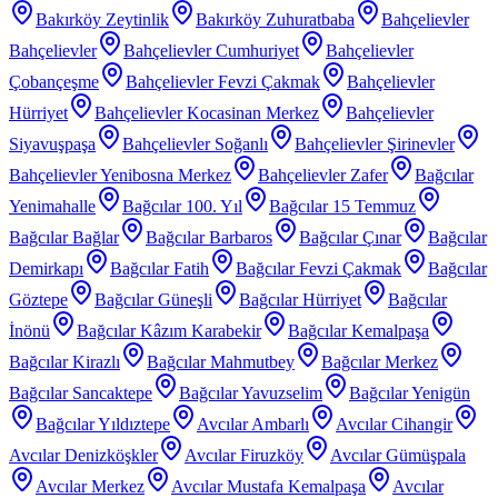
Bakırköy Zeytinlik
Bakırköy Zuhuratbaba
Bahçelievler
Bahçelievler
Bahçelievler Cumhuriyet
Bahçelievler
Çobançeşme
Bahçelievler Fevzi Çakmak
Bahçelievler
Hürriyet
Bahçelievler Kocasinan Merkez
Bahçelievler
Siyavuşpaşa
Bahçelievler Soğanlı
Bahçelievler Şirinevler
Bahçelievler Yenibosna Merkez
Bahçelievler Zafer
Bağcılar
Yenimahalle
Bağcılar 100. Yıl
Bağcılar 15 Temmuz
Bağcılar Bağlar
Bağcılar Barbaros
Bağcılar Çınar
Bağcılar
Demirkapı
Bağcılar Fatih
Bağcılar Fevzi Çakmak
Bağcılar
Göztepe
Bağcılar Güneşli
Bağcılar Hürriyet
Bağcılar
İnönü
Bağcılar Kâzım Karabekir
Bağcılar Kemalpaşa
Bağcılar Kirazlı
Bağcılar Mahmutbey
Bağcılar Merkez
Bağcılar Sancaktepe
Bağcılar Yavuzselim
Bağcılar Yenigün
Bağcılar Yıldıztepe
Avcılar Ambarlı
Avcılar Cihangir
Avcılar Denizköşkler
Avcılar Firuzköy
Avcılar Gümüşpala
Avcılar Merkez
Avcılar Mustafa Kemalpaşa
Avcılar