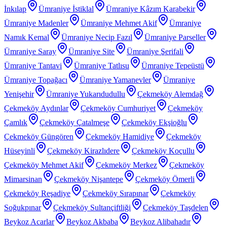
İnkılap
Ümraniye İstiklal
Ümraniye Kâzım Karabekir
Ümraniye Madenler
Ümraniye Mehmet Akif
Ümraniye
Namık Kemal
Ümraniye Necip Fazıl
Ümraniye Parseller
Ümraniye Saray
Ümraniye Site
Ümraniye Şerifali
Ümraniye Tantavi
Ümraniye Tatlısu
Ümraniye Tepeüstü
Ümraniye Topağacı
Ümraniye Yamanevler
Ümraniye
Yenişehir
Ümraniye Yukarıdudullu
Çekmeköy Alemdağ
Çekmeköy Aydınlar
Çekmeköy Cumhuriyet
Çekmeköy
Çamlık
Çekmeköy Çatalmeşe
Çekmeköy Ekşioğlu
Çekmeköy Güngören
Çekmeköy Hamidiye
Çekmeköy
Hüseyinli
Çekmeköy Kirazlıdere
Çekmeköy Koçullu
Çekmeköy Mehmet Akif
Çekmeköy Merkez
Çekmeköy
Mimarsinan
Çekmeköy Nişantepe
Çekmeköy Ömerli
Çekmeköy Reşadiye
Çekmeköy Sırapınar
Çekmeköy
Soğukpınar
Çekmeköy Sultançiftliği
Çekmeköy Taşdelen
Beykoz Acarlar
Beykoz Akbaba
Beykoz Alibahadır