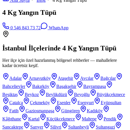
Ana Sayfa
Blog
4 Kg Yangın Tüpü
4 Kg Yangın Tüpü
0 546 843 73 72
WhatsApp
İstanbul İlçelerinde
4 Kg Yangın Tüpü
Her ilçe için özel hazırlanmış bölgesel rehberler — mahallelere
kadar ücretsiz keşif.
Adalar
Arnavutköy
Ataşehir
Avcılar
Bağcılar
Bahçelievler
Bakırköy
Başakşehir
Bayrampaşa
Beşiktaş
Beykoz
Beylikdüzü
Beyoğlu
Büyükçekmece
Çatalca
Çekmeköy
Esenler
Esenyurt
Eyüpsultan
Fatih
Gaziosmanpaşa
Güngören
Kadıköy
Kâğıthane
Kartal
Küçükçekmece
Maltepe
Pendik
Sancaktepe
Sarıyer
Silivri
Sultanbeyli
Sultangazi