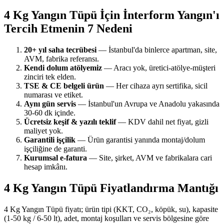
4 Kg Yangın Tüpü İçin İnterform Yangın'ı
Tercih Etmenin 7 Nedeni
20+ yıl saha tecrübesi
— İstanbul'da binlerce apartman, site,
AVM, fabrika referansı.
Kendi dolum atölyemiz
— Aracı yok, üretici-atölye-müşteri
zinciri tek elden.
TSE & CE belgeli ürün
— Her cihaza ayrı sertifika, sicil
numarası ve etiket.
Aynı gün servis
— İstanbul'un Avrupa ve Anadolu yakasında
30-60 dk içinde.
Ücretsiz keşif & yazılı teklif
— KDV dahil net fiyat, gizli
maliyet yok.
Garantili işçilik
— Ürün garantisi yanında montaj/dolum
işçiliğine de garanti.
Kurumsal e-fatura
— Site, şirket, AVM ve fabrikalara cari
hesap imkânı.
4 Kg Yangın Tüpü Fiyatlandırma Mantığı
4 Kg Yangın Tüpü fiyatı; ürün tipi (KKT, CO₂, köpük, su), kapasite
(1-50 kg / 6-50 lt), adet, montaj koşulları ve servis bölgesine göre