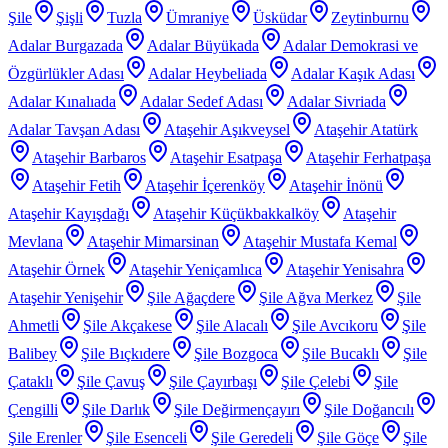
Şile
Şişli
Tuzla
Ümraniye
Üsküdar
Zeytinburnu
Adalar Burgazada
Adalar Büyükada
Adalar Demokrasi ve
Özgürlükler Adası
Adalar Heybeliada
Adalar Kaşık Adası
Adalar Kınalıada
Adalar Sedef Adası
Adalar Sivriada
Adalar Tavşan Adası
Ataşehir Aşıkveysel
Ataşehir Atatürk
Ataşehir Barbaros
Ataşehir Esatpaşa
Ataşehir Ferhatpaşa
Ataşehir Fetih
Ataşehir İçerenköy
Ataşehir İnönü
Ataşehir Kayışdağı
Ataşehir Küçükbakkalköy
Ataşehir
Mevlana
Ataşehir Mimarsinan
Ataşehir Mustafa Kemal
Ataşehir Örnek
Ataşehir Yeniçamlıca
Ataşehir Yenisahra
Ataşehir Yenişehir
Şile Ağaçdere
Şile Ağva Merkez
Şile
Ahmetli
Şile Akçakese
Şile Alacalı
Şile Avcıkoru
Şile
Balibey
Şile Bıçkıdere
Şile Bozgoca
Şile Bucaklı
Şile
Çataklı
Şile Çavuş
Şile Çayırbaşı
Şile Çelebi
Şile
Çengilli
Şile Darlık
Şile Değirmençayırı
Şile Doğancılı
Şile Erenler
Şile Esenceli
Şile Geredeli
Şile Göçe
Şile