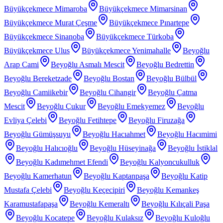
Büyükçekmece Mimaroba
Büyükçekmece Mimarsinan
Büyükçekmece Murat Çeşme
Büyükçekmece Pınartepe
Büyükçekmece Sinanoba
Büyükçekmece Türkoba
Büyükçekmece Ulus
Büyükçekmece Yenimahalle
Beyoğlu
Arap Cami
Beyoğlu Asmalı Mescit
Beyoğlu Bedrettin
Beyoğlu Bereketzade
Beyoğlu Bostan
Beyoğlu Bülbül
Beyoğlu Camiikebir
Beyoğlu Cihangir
Beyoğlu Çatma
Mescit
Beyoğlu Çukur
Beyoğlu Emekyemez
Beyoğlu
Evliya Çelebi
Beyoğlu Fetihtepe
Beyoğlu Firuzağa
Beyoğlu Gümüşsuyu
Beyoğlu Hacıahmet
Beyoğlu Hacımimi
Beyoğlu Halıcıoğlu
Beyoğlu Hüseyinağa
Beyoğlu İstiklal
Beyoğlu Kadımehmet Efendi
Beyoğlu Kalyoncukulluk
Beyoğlu Kamerhatun
Beyoğlu Kaptanpaşa
Beyoğlu Katip
Mustafa Çelebi
Beyoğlu Keçecipiri
Beyoğlu Kemankeş
Karamustafapaşa
Beyoğlu Kemeraltı
Beyoğlu Kılıçali Paşa
Beyoğlu Kocatepe
Beyoğlu Kulaksız
Beyoğlu Kuloğlu