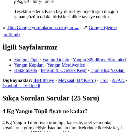
fotoğraf
· bir yıl önce
Teşekkür ederiz Kaan bey dürüst iyi niyetli işini düzgün
yapan çözüm odaklı birisi kesinlikle tavsiye ederim.
⭐
Tüm Google yorumlarımızı okuyun →
· 📍
Google işletme
profilimiz
İlgili Sayfalarımız
Yangın Tüpü
·
Yangın Dolabı
·
Yangın Söndürme Sistemleri
Yangın Kapıları
·
Yangın Merdivenleri
Hakkımızda
·
İletişim & Ücretsiz Keşif
·
Tüm Blog Yazıları
Dış kaynaklar:
İBB İtfaiye
·
Mevzuat (BYKHY)
·
TSE
·
AFAD
·
İstanbul — Vikipedi
Sıkça Sorulan Sorular (25 Soru)
4 Kg Yangın Tüpü fiyatı ne kadar?
4 Kg Yangın Tüpü fiyatı ürün tipi, kapasite, adet ve montaj
koşullarına göre değişir. İstanbul'un tüm ilçelerinde ücretsiz keşif