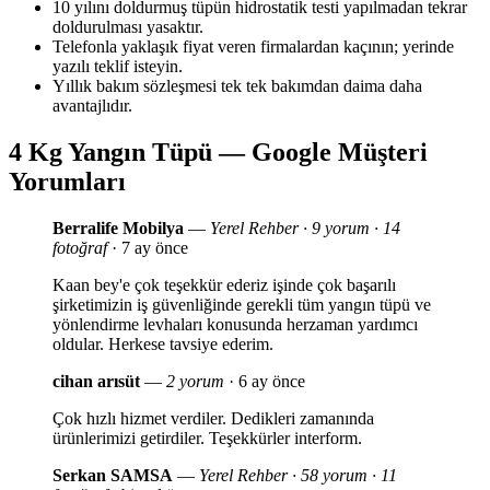
10 yılını doldurmuş tüpün hidrostatik testi yapılmadan tekrar
doldurulması yasaktır.
Telefonla yaklaşık fiyat veren firmalardan kaçının; yerinde
yazılı teklif isteyin.
Yıllık bakım sözleşmesi tek tek bakımdan daima daha
avantajlıdır.
4 Kg Yangın Tüpü — Google Müşteri
Yorumları
Berralife Mobilya
—
Yerel Rehber · 9 yorum · 14
fotoğraf
· 7 ay önce
Kaan bey'e çok teşekkür ederiz işinde çok başarılı
şirketimizin iş güvenliğinde gerekli tüm yangın tüpü ve
yönlendirme levhaları konusunda herzaman yardımcı
oldular. Herkese tavsiye ederim.
cihan arısüt
—
2 yorum
· 6 ay önce
Çok hızlı hizmet verdiler. Dedikleri zamanında
ürünlerimizi getirdiler. Teşekkürler interform.
Serkan SAMSA
—
Yerel Rehber · 58 yorum · 11