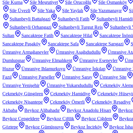
Şile Kurna
Şile Meşrutiyet
Şile Oruçoğlu
Şile Osmanköy
Şile Üvezli
Şile Yaka
Şile Yaylalı
Şile Yazımanayır
Şi
Sultanbeyli Battalgazi
Sultanbeyli Fatih
Sultanbeyli Hamid
Sultanbeyli Orhangazi
Sultanbeyli Turgut Reis
Sultanbeyli
Sultan
Sancaktepe Fatih
Sancaktepe Hilal
Sancaktepe İnönü
Sancaktepe Paşaköy
Sancaktepe Safa
Sancaktepe Sarıgazi
S
Ümraniye Armağanevler
Ümraniye Aşağıdudullu
Ümraniye At
Dumlupınar
Ümraniye Elmalıkent
Ümraniye Esenevler
Ümr
Huzur
Ümraniye Ihlamurkuyu
Ümraniye İnkılap
Ümraniye İ
Fazıl
Ümraniye Parseller
Ümraniye Saray
Ümraniye Site
Ümraniye Yenişehir
Ümraniye Yukarıdudullu
Çekmeköy Alem
Çekmeköy Güngören
Çekmeköy Hamidiye
Çekmeköy Hüseyin
Çekmeköy Nişantepe
Çekmeköy Ömerli
Çekmeköy Reşadiye
Akbaba
Beykoz Alibahadır
Beykoz Anadolu Hisarı
Beykoz
Beykoz Çengeldere
Beykoz Çiftlik
Beykoz Çiğdem
Beykoz
Göztepe
Beykoz Gümüşsuyu
Beykoz İncirköy
Beykoz İsha