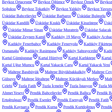
Beykoz Ortaçeşme
Beykoz Öğümce
Beykoz Örnek
Beykoz
Soğuksu
Beykoz Tokatköy
Beykoz Yalıköy
Beykoz Yavuzs
Üsküdar Bahçelievler
Üsküdar Barbaros
Üsküdar Bulgurlu
Üsküdar Kandilli
Üsküdar Kısıklı
Üsküdar Kirazlıtepe
Üskü
Üsküdar Mimar Sinan
Üsküdar Muratreis
Üsküdar Salacak
Üsküdar Zeynep Kamil
Kadıköy 19 Mayıs
Kadıköy Acıba
Kadıköy Fenerbahçe
Kadıköy Feneryolu
Kadıköy Fikirtep
Osmanağa
Kadıköy Rasimpaşa
Kadıköy Sahrayıcedid
Kadı
Kartal Gümüşpınar
Kartal Hürriyet
Kartal Karlıktepe
Karta
Kartal Uğur Mumcu
Kartal Yakacık Çarşı
Kartal Yakacık Yeni
Maltepe Başıbüyük
Maltepe Büyükbakkalköy
Maltepe Cevi
Gülsuyu
Maltepe İdealtepe
Maltepe Küçükyalı Merkez
Malt
Çelebi
Tuzla Fatih
Tuzla İçmeler
Tuzla İstasyon
Tuzla Me
Ahmet Yesevi
Pendik Bahçelievler
Pendik Ballıca
Pendik Ba
Ertuğrulgazi
Pendik Esenler
Pendik Esenyalı
Pendik Fatih
Pendik Kaynarca
Pendik Kurna
Pendik Kurtdoğmuş
Pendik