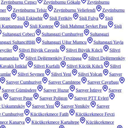
Zeytinburnu Çırpıcı
Zeytinburnu Gökalp
Zeytinburnu
mer
Zeytinburnu Telsiz
Zeytinburnu Veliefendi
Zeytinburnu
entepe
Şişli Eskişehir
Şişli Feriköy
Şişli Fulya
Şişli
li Kaptanpaşa
Şişli Kuştepe
Şişli Mahmut Şevket Paşa
Şişli
Sultangazi Cebeci
Sultangazi Cumhuriyet
Sultangazi
angazi Sultançiftliği
Sultangazi Uğur Mumcu
Sultangazi Yayla
Beyciler
Silivri Büyük Çavuşlu
Silivri Büyük Kılıçlı
Silivri
anamandıra
Silivri Değirmenköy Fevzipaşa
Silivri Değirmenköy
 Kavaklı İstiklal
Silivri Kurfallı
Silivri Küçük Kılıçlı
Silivri
kumlar
Silivri Seymen
Silivri Yeni
Silivri Yolçatı
Sarıyer
Sarıyer Cumhuriyet
Sarıyer Çamlıtepe
Sarıyer Çayırbaşı
Sarıyer Gümüşdere
Sarıyer Huzur
Sarıyer İstinye
Sarıyer
ak
Sarıyer Pınar
Sarıyer Poligon
Sarıyer PTT Evleri
r Uskumruköy
Sarıyer Yeni
Sarıyer Yeniköy
Sarıyer
 Cumhuriyet
Küçükçekmece Fatih
Küçükçekmece Fevzi
mece Kanarya
Küçükçekmece Kartaltepe
Küçükçekmece