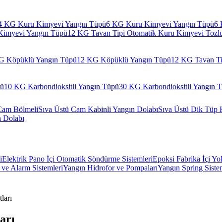
4 KG Kuru Kimyevi Yangın Tüpü
6 KG Kuru Kimyevi Yangın Tüpü
6 
Kimyevi Yangın Tüpü
12 KG Tavan Tipi Otomatik Kuru Kimyevi Tozl
G Köpüklü Yangın Tüpü
12 KG Köpüklü Yangın Tüpü
12 KG Tavan Ti
pü
10 KG Karbondioksitli Yangın Tüpü
30 KG Karbondioksitli Yangın 
Cam Bölmeli
Sıva Üstü Cam Kabinli Yangın Dolabı
Sıva Üstü Dik Tüp 
n Dolabı
i
Elektrik Pano İçi Otomatik Söndürme Sistemleri
Epoksi Fabrika İçi Yo
ve Alarm Sistemleri
Yangın Hidrofor ve Pompaları
Yangın Spring Siste
ları
arı