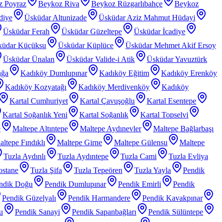
z Poyraz
Beykoz Riva
Beykoz Rüzgarlıbahçe
Beykoz
diye
Üsküdar Altunizade
Üsküdar Aziz Mahmut Hüdayi
Üsküdar Ferah
Üsküdar Güzeltepe
Üsküdar İcadiye
küdar Küçüksu
Üsküdar Küplüce
Üsküdar Mehmet Akif Ersoy
Üsküdar Ünalan
Üsküdar Valide-i Atik
Üsküdar Yavuztürk
ağa
Kadıköy Dumlupınar
Kadıköy Eğitim
Kadıköy Erenköy
Kadıköy Kozyatağı
Kadıköy Merdivenköy
Kadıköy
Kartal Cumhuriyet
Kartal Çavuşoğlu
Kartal Esentepe
Kartal Soğanlık Yeni
Kartal Soğanlık
Kartal Topselvi
e
Maltepe Altıntepe
Maltepe Aydınevler
Maltepe Bağlarbaşı
ltepe Fındıklı
Maltepe Girne
Maltepe Gülensu
Maltepe
Tuzla Aydınlı
Tuzla Aydıntepe
Tuzla Cami
Tuzla Evliya
ostane
Tuzla Şifa
Tuzla Tepeören
Tuzla Yayla
Pendik
ndik Doğu
Pendik Dumlupınar
Pendik Emirli
Pendik
Pendik Güzelyalı
Pendik Harmandere
Pendik Kavakpınar
u
Pendik Sanayi
Pendik Sapanbağları
Pendik Sülüntepe