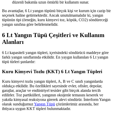
düzenli bakımla uzun ömürlü bir kullanım sunar.
Bu avantajlar, 6 Lt yangın tüpünü birçok kişi ve kurum için cazip bir
seçenek haline getirmektedir. Ancak unutulmamalıdır ki, yangın
tüpünün tipi (örneğin, kuru kimyevi toz, köpük, CO2) söndüreceği
yangın sınıfına göre belirlenmelidir.
6 Lt Yangın Tüpü Çeşitleri ve Kullanım
Alanları
6 Lt kapasiteli yangın tüpleri, içerisindeki söndürücü maddeye göre
farklı yangın sınıflarında etkilidir. En yaygın kullanılan 6 Lt yangın
tüpü türleri şunlardır:
Kuru Kimyevi Tozlu (KKT) 6 Lt Yangın Tüpleri
Kuru kimyevi tozlu yangın tüpleri, A, B ve C sınıfı yangınlarda
oldukça etkilidir. Bu özellikleri sayesinde evler, ofisler, depolar,
garajlar, araçlar ve endüstriyel tesisler gibi birçok alanda tercih
edilirler. Toz partikülleri, yangının oksijenle temasını keserek ve
yakıtla kimyasal reaksiyona girerek alevi söndürür. İnterform Yangın
olarak sunduğumuz
Yangın Tüpü
çözümlerimiz arasında, her
ihtiyaca uygun KKT tüpleri bulunmaktadır.