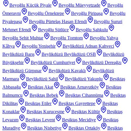
Beyoğlu Küçük Piyale
Beyoğlu Müeyyetzade
Beyoğlu
Ömeravni
Beyoğlu Örnektepe
Beyoğlu Piripaşa
Beyoğlu
Piyalepaşa
Beyoğlu Pürtelaş Hasan Efendi
Beyoğlu Sururi
Mehmet Efendi
Beyoğlu Sütlüce
Beyoğlu Şahkulu
Beyoğlu Şehit Muhtar
Beyoğlu Tomtom
Beyoğlu Yahya
Kâhya
Beyoğlu Yenişehir
Beylikdüzü Adnan Kahveci
Beylikdüzü Barış
Beylikdüzü Beylikdüzü OSB
Beylikdüzü
Büyükşehir
Beylikdüzü Cumhuriyet
Beylikdüzü Dereağzı
Beylikdüzü Gürpınar
Beylikdüzü Kavaklı
Beylikdüzü
Marmara
Beylikdüzü Sahil
Beylikdüzü Yakuplu
Beşiktaş
Abbasağa
Beşiktaş Akat
Beşiktaş Arnavutköy
Beşiktaş
Balmumcu
Beşiktaş Bebek
Beşiktaş Cihannüma
Beşiktaş
Dikilitaş
Beşiktaş Etiler
Beşiktaş Gayrettepe
Beşiktaş
Konaklar
Beşiktaş Kuruçeşme
Beşiktaş Kültür
Beşiktaş
Levazım
Beşiktaş Levent
Beşiktaş Mecidiye
Beşiktaş
Muradiye
Beşiktaş Nisbetiye
Beşiktaş Ortaköy
Beşiktaş