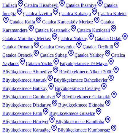
Hallaçlı
Çatalca Hisarbeyli
Çatalca İhsaniye
Çatalca
İnceğiz
Çatalca İzzettin
Çatalca Kabakça
Çatalca Kaleiçi
Çatalca Kalfa
Çatalca Karacaköy Merkez
Çatalca
Karamandere
Çatalca Kestanelik
Çatalca Kızılcaali
Çatalca Muratbey Merkez
Çatalca Nakkaş
Çatalca Oklalı
Çatalca Ormanlı
Çatalca Ovayenice
Çatalca Örcünlü
Çatalca Örencik
Çatalca Subaşı
Çatalca Yalıköy
Çatalca
Yaylacık
Çatalca Yazlık
Büyükçekmece 19 Mayıs
Büyükçekmece Ahmediye
Büyükçekmece Alkent 2000
Büyükçekmece Atatürk
Büyükçekmece Bahçelievler
Büyükçekmece Batıköy
Büyükçekmece Celaliye
Büyükçekmece Cumhuriyet
Büyükçekmece Çakmaklı
Büyükçekmece Dizdariye
Büyükçekmece Ekinoba
Büyükçekmece Fatih
Büyükçekmece Güzelce
Büyükçekmece Hürriyet
Büyükçekmece Kamiloba
Büyükçekmece Karaağaç
Büyükçekmece Kumburgaz