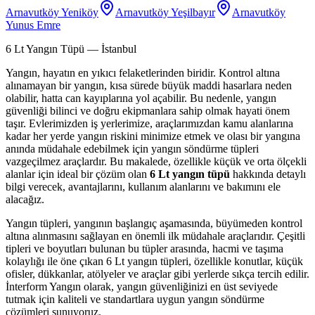
Arnavutköy Yeniköy
Arnavutköy Yeşilbayır
Arnavutköy
Yunus Emre
6 Lt Yangın Tüpü
— İstanbul
Yangın, hayatın en yıkıcı felaketlerinden biridir. Kontrol altına
alınamayan bir yangın, kısa sürede büyük maddi hasarlara neden
olabilir, hatta can kayıplarına yol açabilir. Bu nedenle, yangın
güvenliği bilinci ve doğru ekipmanlara sahip olmak hayati önem
taşır. Evlerimizden iş yerlerimize, araçlarımızdan kamu alanlarına
kadar her yerde yangın riskini minimize etmek ve olası bir yangına
anında müdahale edebilmek için yangın söndürme tüpleri
vazgeçilmez araçlardır. Bu makalede, özellikle küçük ve orta ölçekli
alanlar için ideal bir çözüm olan
6 Lt yangın tüpü
hakkında detaylı
bilgi verecek, avantajlarını, kullanım alanlarını ve bakımını ele
alacağız.
Yangın tüpleri, yangının başlangıç aşamasında, büyümeden kontrol
altına alınmasını sağlayan en önemli ilk müdahale araçlarıdır. Çeşitli
tipleri ve boyutları bulunan bu tüpler arasında, hacmi ve taşıma
kolaylığı ile öne çıkan 6 Lt yangın tüpleri, özellikle konutlar, küçük
ofisler, dükkanlar, atölyeler ve araçlar gibi yerlerde sıkça tercih edilir.
İnterform Yangın olarak, yangın güvenliğinizi en üst seviyede
tutmak için kaliteli ve standartlara uygun yangın söndürme
çözümleri sunuyoruz.