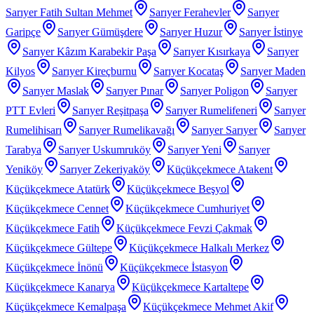
Sarıyer Fatih Sultan Mehmet
Sarıyer Ferahevler
Sarıyer
Garipçe
Sarıyer Gümüşdere
Sarıyer Huzur
Sarıyer İstinye
Sarıyer Kâzım Karabekir Paşa
Sarıyer Kısırkaya
Sarıyer
Kilyos
Sarıyer Kireçburnu
Sarıyer Kocataş
Sarıyer Maden
Sarıyer Maslak
Sarıyer Pınar
Sarıyer Poligon
Sarıyer
PTT Evleri
Sarıyer Reşitpaşa
Sarıyer Rumelifeneri
Sarıyer
Rumelihisarı
Sarıyer Rumelikavağı
Sarıyer Sarıyer
Sarıyer
Tarabya
Sarıyer Uskumruköy
Sarıyer Yeni
Sarıyer
Yeniköy
Sarıyer Zekeriyaköy
Küçükçekmece Atakent
Küçükçekmece Atatürk
Küçükçekmece Beşyol
Küçükçekmece Cennet
Küçükçekmece Cumhuriyet
Küçükçekmece Fatih
Küçükçekmece Fevzi Çakmak
Küçükçekmece Gültepe
Küçükçekmece Halkalı Merkez
Küçükçekmece İnönü
Küçükçekmece İstasyon
Küçükçekmece Kanarya
Küçükçekmece Kartaltepe
Küçükçekmece Kemalpaşa
Küçükçekmece Mehmet Akif