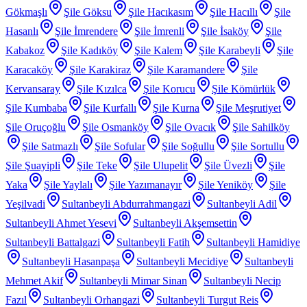
Gökmaşlı
Şile Göksu
Şile Hacıkasım
Şile Hacıllı
Şile
Hasanlı
Şile İmrendere
Şile İmrenli
Şile İsaköy
Şile
Kabakoz
Şile Kadıköy
Şile Kalem
Şile Karabeyli
Şile
Karacaköy
Şile Karakiraz
Şile Karamandere
Şile
Kervansaray
Şile Kızılca
Şile Korucu
Şile Kömürlük
Şile Kumbaba
Şile Kurfallı
Şile Kurna
Şile Meşrutiyet
Şile Oruçoğlu
Şile Osmanköy
Şile Ovacık
Şile Sahilköy
Şile Satmazlı
Şile Sofular
Şile Soğullu
Şile Sortullu
Şile Şuayipli
Şile Teke
Şile Ulupelit
Şile Üvezli
Şile
Yaka
Şile Yaylalı
Şile Yazımanayır
Şile Yeniköy
Şile
Yeşilvadi
Sultanbeyli Abdurrahmangazi
Sultanbeyli Adil
Sultanbeyli Ahmet Yesevi
Sultanbeyli Akşemsettin
Sultanbeyli Battalgazi
Sultanbeyli Fatih
Sultanbeyli Hamidiye
Sultanbeyli Hasanpaşa
Sultanbeyli Mecidiye
Sultanbeyli
Mehmet Akif
Sultanbeyli Mimar Sinan
Sultanbeyli Necip
Fazıl
Sultanbeyli Orhangazi
Sultanbeyli Turgut Reis