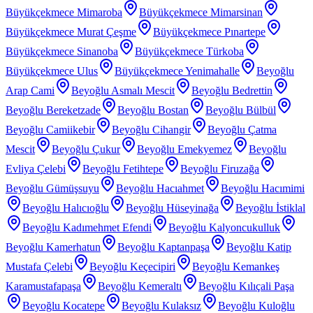
Büyükçekmece Mimaroba
Büyükçekmece Mimarsinan
Büyükçekmece Murat Çeşme
Büyükçekmece Pınartepe
Büyükçekmece Sinanoba
Büyükçekmece Türkoba
Büyükçekmece Ulus
Büyükçekmece Yenimahalle
Beyoğlu
Arap Cami
Beyoğlu Asmalı Mescit
Beyoğlu Bedrettin
Beyoğlu Bereketzade
Beyoğlu Bostan
Beyoğlu Bülbül
Beyoğlu Camiikebir
Beyoğlu Cihangir
Beyoğlu Çatma
Mescit
Beyoğlu Çukur
Beyoğlu Emekyemez
Beyoğlu
Evliya Çelebi
Beyoğlu Fetihtepe
Beyoğlu Firuzağa
Beyoğlu Gümüşsuyu
Beyoğlu Hacıahmet
Beyoğlu Hacımimi
Beyoğlu Halıcıoğlu
Beyoğlu Hüseyinağa
Beyoğlu İstiklal
Beyoğlu Kadımehmet Efendi
Beyoğlu Kalyoncukulluk
Beyoğlu Kamerhatun
Beyoğlu Kaptanpaşa
Beyoğlu Katip
Mustafa Çelebi
Beyoğlu Keçecipiri
Beyoğlu Kemankeş
Karamustafapaşa
Beyoğlu Kemeraltı
Beyoğlu Kılıçali Paşa
Beyoğlu Kocatepe
Beyoğlu Kulaksız
Beyoğlu Kuloğlu