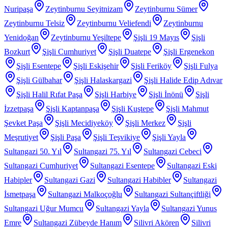
Nuripaşa
Zeytinburnu Seyitnizam
Zeytinburnu Sümer
Zeytinburnu Telsiz
Zeytinburnu Veliefendi
Zeytinburnu
Yenidoğan
Zeytinburnu Yeşiltepe
Şişli 19 Mayıs
Şişli
Bozkurt
Şişli Cumhuriyet
Şişli Duatepe
Şişli Ergenekon
Şişli Esentepe
Şişli Eskişehir
Şişli Feriköy
Şişli Fulya
Şişli Gülbahar
Şişli Halaskargazi
Şişli Halide Edip Adıvar
Şişli Halil Rıfat Paşa
Şişli Harbiye
Şişli İnönü
Şişli
İzzetpaşa
Şişli Kaptanpaşa
Şişli Kuştepe
Şişli Mahmut
Şevket Paşa
Şişli Mecidiyeköy
Şişli Merkez
Şişli
Meşrutiyet
Şişli Paşa
Şişli Teşvikiye
Şişli Yayla
Sultangazi 50. Yıl
Sultangazi 75. Yıl
Sultangazi Cebeci
Sultangazi Cumhuriyet
Sultangazi Esentepe
Sultangazi Eski
Habipler
Sultangazi Gazi
Sultangazi Habibler
Sultangazi
İsmetpaşa
Sultangazi Malkoçoğlu
Sultangazi Sultançiftliği
Sultangazi Uğur Mumcu
Sultangazi Yayla
Sultangazi Yunus
Emre
Sultangazi Zübeyde Hanım
Silivri Akören
Silivri