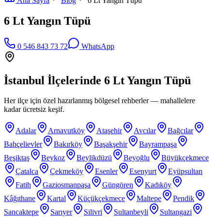
Ana Sayfa
Blog
6 Lt Yangın Tüpü
6 Lt Yangın Tüpü
0 546 843 73 72
WhatsApp
İstanbul İlçelerinde
6 Lt Yangın Tüpü
Her ilçe için özel hazırlanmış bölgesel rehberler — mahallelere
kadar ücretsiz keşif.
Adalar
Arnavutköy
Ataşehir
Avcılar
Bağcılar
Bahçelievler
Bakırköy
Başakşehir
Bayrampaşa
Beşiktaş
Beykoz
Beylikdüzü
Beyoğlu
Büyükçekmece
Çatalca
Çekmeköy
Esenler
Esenyurt
Eyüpsultan
Fatih
Gaziosmanpaşa
Güngören
Kadıköy
Kâğıthane
Kartal
Küçükçekmece
Maltepe
Pendik
Sancaktepe
Sarıyer
Silivri
Sultanbeyli
Sultangazi