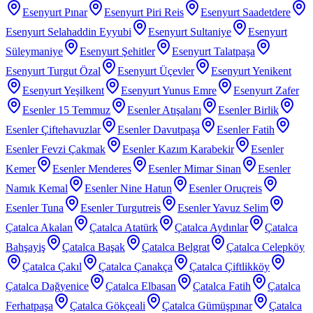
Esenyurt Pınar
Esenyurt Piri Reis
Esenyurt Saadetdere
Esenyurt Selahaddin Eyyubi
Esenyurt Sultaniye
Esenyurt
Süleymaniye
Esenyurt Şehitler
Esenyurt Talatpaşa
Esenyurt Turgut Özal
Esenyurt Üçevler
Esenyurt Yenikent
Esenyurt Yeşilkent
Esenyurt Yunus Emre
Esenyurt Zafer
Esenler 15 Temmuz
Esenler Atışalanı
Esenler Birlik
Esenler Çiftehavuzlar
Esenler Davutpaşa
Esenler Fatih
Esenler Fevzi Çakmak
Esenler Kazım Karabekir
Esenler
Kemer
Esenler Menderes
Esenler Mimar Sinan
Esenler
Namık Kemal
Esenler Nine Hatun
Esenler Oruçreis
Esenler Tuna
Esenler Turgutreis
Esenler Yavuz Selim
Çatalca Akalan
Çatalca Atatürk
Çatalca Aydınlar
Çatalca
Bahşayiş
Çatalca Başak
Çatalca Belgrat
Çatalca Celepköy
Çatalca Çakıl
Çatalca Çanakça
Çatalca Çiftlikköy
Çatalca Dağyenice
Çatalca Elbasan
Çatalca Fatih
Çatalca
Ferhatpaşa
Çatalca Gökçeali
Çatalca Gümüşpınar
Çatalca