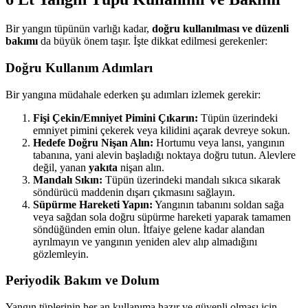
Bir yangın tüpünün varlığı kadar,
doğru kullanılması ve düzenli
bakımı
da büyük önem taşır. İşte dikkat edilmesi gerekenler:
Doğru Kullanım Adımları
Bir yangına müdahale ederken şu adımları izlemek gerekir:
Fişi Çekin/Emniyet Pimini Çıkarın:
Tüpün üzerindeki
emniyet pimini çekerek veya kilidini açarak devreye sokun.
Hedefe Doğru Nişan Alın:
Hortumu veya lansı, yangının
tabanına, yani alevin başladığı noktaya doğru tutun. Alevlere
değil, yanan
yakıta
nişan alın.
Mandalı Sıkın:
Tüpün üzerindeki mandalı sıkıca sıkarak
söndürücü maddenin dışarı çıkmasını sağlayın.
Süpürme Hareketi Yapın:
Yangının tabanını soldan sağa
veya sağdan sola doğru süpürme hareketi yaparak tamamen
söndüğünden emin olun. İtfaiye gelene kadar alandan
ayrılmayın ve yangının yeniden alev alıp almadığını
gözlemleyin.
Periyodik Bakım ve Dolum
Yangın tüplerinin her an kullanıma hazır ve güvenli olması için