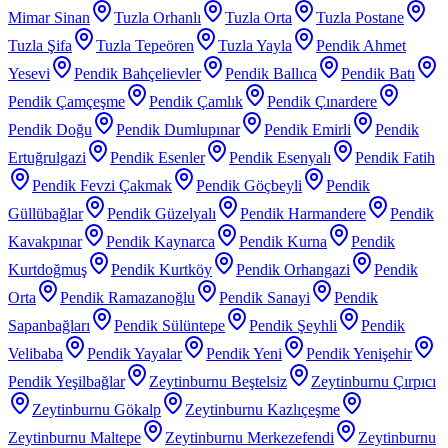
Mimar Sinan
Tuzla Orhanlı
Tuzla Orta
Tuzla Postane
Tuzla Şifa
Tuzla Tepeören
Tuzla Yayla
Pendik Ahmet
Yesevi
Pendik Bahçelievler
Pendik Ballıca
Pendik Batı
Pendik Çamçeşme
Pendik Çamlık
Pendik Çınardere
Pendik Doğu
Pendik Dumlupınar
Pendik Emirli
Pendik
Ertuğrulgazi
Pendik Esenler
Pendik Esenyalı
Pendik Fatih
Pendik Fevzi Çakmak
Pendik Göçbeyli
Pendik
Güllübağlar
Pendik Güzelyalı
Pendik Harmandere
Pendik
Kavakpınar
Pendik Kaynarca
Pendik Kurna
Pendik
Kurtdoğmuş
Pendik Kurtköy
Pendik Orhangazi
Pendik
Orta
Pendik Ramazanoğlu
Pendik Sanayi
Pendik
Sapanbağları
Pendik Sülüntepe
Pendik Şeyhli
Pendik
Velibaba
Pendik Yayalar
Pendik Yeni
Pendik Yenişehir
Pendik Yeşilbağlar
Zeytinburnu Beştelsiz
Zeytinburnu Çırpıcı
Zeytinburnu Gökalp
Zeytinburnu Kazlıçeşme
Zeytinburnu Maltepe
Zeytinburnu Merkezefendi
Zeytinburnu