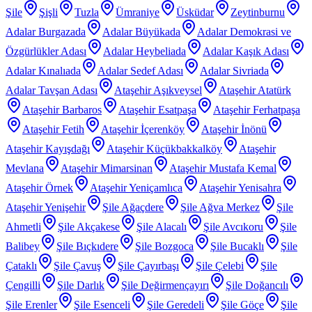
Şile
Şişli
Tuzla
Ümraniye
Üsküdar
Zeytinburnu
Adalar Burgazada
Adalar Büyükada
Adalar Demokrasi ve
Özgürlükler Adası
Adalar Heybeliada
Adalar Kaşık Adası
Adalar Kınalıada
Adalar Sedef Adası
Adalar Sivriada
Adalar Tavşan Adası
Ataşehir Aşıkveysel
Ataşehir Atatürk
Ataşehir Barbaros
Ataşehir Esatpaşa
Ataşehir Ferhatpaşa
Ataşehir Fetih
Ataşehir İçerenköy
Ataşehir İnönü
Ataşehir Kayışdağı
Ataşehir Küçükbakkalköy
Ataşehir
Mevlana
Ataşehir Mimarsinan
Ataşehir Mustafa Kemal
Ataşehir Örnek
Ataşehir Yeniçamlıca
Ataşehir Yenisahra
Ataşehir Yenişehir
Şile Ağaçdere
Şile Ağva Merkez
Şile
Ahmetli
Şile Akçakese
Şile Alacalı
Şile Avcıkoru
Şile
Balibey
Şile Bıçkıdere
Şile Bozgoca
Şile Bucaklı
Şile
Çataklı
Şile Çavuş
Şile Çayırbaşı
Şile Çelebi
Şile
Çengilli
Şile Darlık
Şile Değirmençayırı
Şile Doğancılı
Şile Erenler
Şile Esenceli
Şile Geredeli
Şile Göçe
Şile