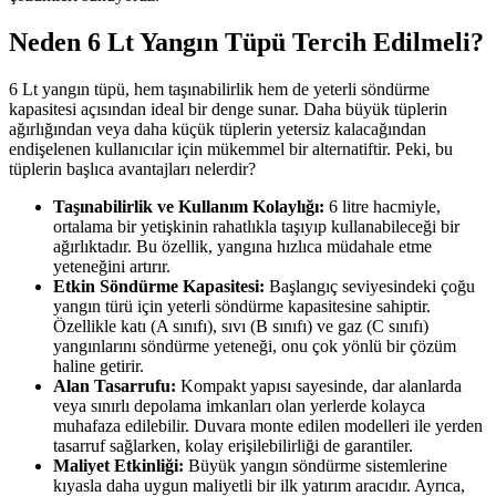
Neden 6 Lt Yangın Tüpü Tercih Edilmeli?
6 Lt yangın tüpü, hem taşınabilirlik hem de yeterli söndürme
kapasitesi açısından ideal bir denge sunar. Daha büyük tüplerin
ağırlığından veya daha küçük tüplerin yetersiz kalacağından
endişelenen kullanıcılar için mükemmel bir alternatiftir. Peki, bu
tüplerin başlıca avantajları nelerdir?
Taşınabilirlik ve Kullanım Kolaylığı:
6 litre hacmiyle,
ortalama bir yetişkinin rahatlıkla taşıyıp kullanabileceği bir
ağırlıktadır. Bu özellik, yangına hızlıca müdahale etme
yeteneğini artırır.
Etkin Söndürme Kapasitesi:
Başlangıç seviyesindeki çoğu
yangın türü için yeterli söndürme kapasitesine sahiptir.
Özellikle katı (A sınıfı), sıvı (B sınıfı) ve gaz (C sınıfı)
yangınlarını söndürme yeteneği, onu çok yönlü bir çözüm
haline getirir.
Alan Tasarrufu:
Kompakt yapısı sayesinde, dar alanlarda
veya sınırlı depolama imkanları olan yerlerde kolayca
muhafaza edilebilir. Duvara monte edilen modelleri ile yerden
tasarruf sağlarken, kolay erişilebilirliği de garantiler.
Maliyet Etkinliği:
Büyük yangın söndürme sistemlerine
kıyasla daha uygun maliyetli bir ilk yatırım aracıdır. Ayrıca,