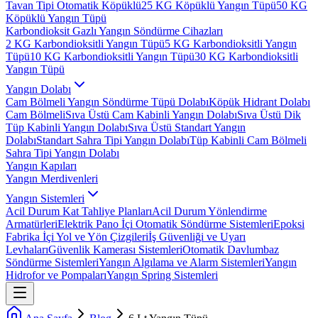
Tavan Tipi Otomatik Köpüklü
25 KG Köpüklü Yangın Tüpü
50 KG
Köpüklü Yangın Tüpü
Karbondioksit Gazlı Yangın Söndürme Cihazları
2 KG Karbondioksitli Yangın Tüpü
5 KG Karbondioksitli Yangın
Tüpü
10 KG Karbondioksitli Yangın Tüpü
30 KG Karbondioksitli
Yangın Tüpü
Yangın Dolabı
Cam Bölmeli Yangın Söndürme Tüpü Dolabı
Köpük Hidrant Dolabı
Cam Bölmeli
Sıva Üstü Cam Kabinli Yangın Dolabı
Sıva Üstü Dik
Tüp Kabinli Yangın Dolabı
Sıva Üstü Standart Yangın
Dolabı
Standart Sahra Tipi Yangın Dolabı
Tüp Kabinli Cam Bölmeli
Sahra Tipi Yangın Dolabı
Yangın Kapıları
Yangın Merdivenleri
Yangın Sistemleri
Acil Durum Kat Tahliye Planları
Acil Durum Yönlendirme
Armatürleri
Elektrik Pano İçi Otomatik Söndürme Sistemleri
Epoksi
Fabrika İçi Yol ve Yön Çizgileri
İş Güvenliği ve Uyarı
Levhaları
Güvenlik Kamerası Sistemleri
Otomatik Davlumbaz
Söndürme Sistemleri
Yangın Algılama ve Alarm Sistemleri
Yangın
Hidrofor ve Pompaları
Yangın Spring Sistemleri