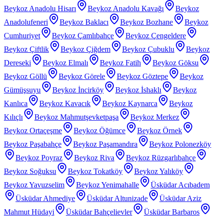
Beykoz Anadolu Hisarı
Beykoz Anadolu Kavağı
Beykoz
Anadolufeneri
Beykoz Baklacı
Beykoz Bozhane
Beykoz
Cumhuriyet
Beykoz Çamlıbahçe
Beykoz Çengeldere
Beykoz Çiftlik
Beykoz Çiğdem
Beykoz Çubuklu
Beykoz
Dereseki
Beykoz Elmalı
Beykoz Fatih
Beykoz Göksu
Beykoz Göllü
Beykoz Görele
Beykoz Göztepe
Beykoz
Gümüşsuyu
Beykoz İncirköy
Beykoz İshaklı
Beykoz
Kanlıca
Beykoz Kavacık
Beykoz Kaynarca
Beykoz
Kılıçlı
Beykoz Mahmutşevketpaşa
Beykoz Merkez
Beykoz Ortaçeşme
Beykoz Öğümce
Beykoz Örnek
Beykoz Paşabahçe
Beykoz Paşamandıra
Beykoz Polonezköy
Beykoz Poyraz
Beykoz Riva
Beykoz Rüzgarlıbahçe
Beykoz Soğuksu
Beykoz Tokatköy
Beykoz Yalıköy
Beykoz Yavuzselim
Beykoz Yenimahalle
Üsküdar Acıbadem
Üsküdar Ahmediye
Üsküdar Altunizade
Üsküdar Aziz
Mahmut Hüdayi
Üsküdar Bahçelievler
Üsküdar Barbaros