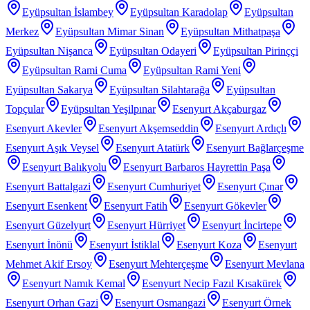
Eyüpsultan İslambey
Eyüpsultan Karadolap
Eyüpsultan
Merkez
Eyüpsultan Mimar Sinan
Eyüpsultan Mithatpaşa
Eyüpsultan Nişanca
Eyüpsultan Odayeri
Eyüpsultan Pirinççi
Eyüpsultan Rami Cuma
Eyüpsultan Rami Yeni
Eyüpsultan Sakarya
Eyüpsultan Silahtarağa
Eyüpsultan
Topçular
Eyüpsultan Yeşilpınar
Esenyurt Akçaburgaz
Esenyurt Akevler
Esenyurt Akşemseddin
Esenyurt Ardıçlı
Esenyurt Aşık Veysel
Esenyurt Atatürk
Esenyurt Bağlarçeşme
Esenyurt Balıkyolu
Esenyurt Barbaros Hayrettin Paşa
Esenyurt Battalgazi
Esenyurt Cumhuriyet
Esenyurt Çınar
Esenyurt Esenkent
Esenyurt Fatih
Esenyurt Gökevler
Esenyurt Güzelyurt
Esenyurt Hürriyet
Esenyurt İncirtepe
Esenyurt İnönü
Esenyurt İstiklal
Esenyurt Koza
Esenyurt
Mehmet Akif Ersoy
Esenyurt Mehterçeşme
Esenyurt Mevlana
Esenyurt Namık Kemal
Esenyurt Necip Fazıl Kısakürek
Esenyurt Orhan Gazi
Esenyurt Osmangazi
Esenyurt Örnek