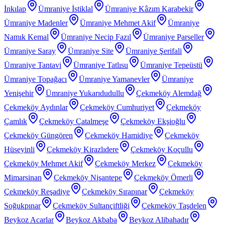
İnkılap
Ümraniye İstiklal
Ümraniye Kâzım Karabekir
Ümraniye Madenler
Ümraniye Mehmet Akif
Ümraniye
Namık Kemal
Ümraniye Necip Fazıl
Ümraniye Parseller
Ümraniye Saray
Ümraniye Site
Ümraniye Şerifali
Ümraniye Tantavi
Ümraniye Tatlısu
Ümraniye Tepeüstü
Ümraniye Topağacı
Ümraniye Yamanevler
Ümraniye
Yenişehir
Ümraniye Yukarıdudullu
Çekmeköy Alemdağ
Çekmeköy Aydınlar
Çekmeköy Cumhuriyet
Çekmeköy
Çamlık
Çekmeköy Çatalmeşe
Çekmeköy Ekşioğlu
Çekmeköy Güngören
Çekmeköy Hamidiye
Çekmeköy
Hüseyinli
Çekmeköy Kirazlıdere
Çekmeköy Koçullu
Çekmeköy Mehmet Akif
Çekmeköy Merkez
Çekmeköy
Mimarsinan
Çekmeköy Nişantepe
Çekmeköy Ömerli
Çekmeköy Reşadiye
Çekmeköy Sırapınar
Çekmeköy
Soğukpınar
Çekmeköy Sultançiftliği
Çekmeköy Taşdelen
Beykoz Acarlar
Beykoz Akbaba
Beykoz Alibahadır