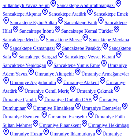
Sultanbeyli Yavuz Selim
Sancaktepe Abdurrahmangazi
Sancaktepe Akpınar
Sancaktepe Atatürk
Sancaktepe Emek
Sancaktepe Eyüp Sultan
Sancaktepe Fatih
Sancaktepe
Hilal
Sancaktepe İnönü
Sancaktepe Kemal Türkler
Sancaktepe Meclis
Sancaktepe Merve
Sancaktepe Mevlana
Sancaktepe Osmangazi
Sancaktepe Paşaköy
Sancaktepe
Safa
Sancaktepe Sarıgazi
Sancaktepe Veysel Karani
Sancaktepe Yenidoğan
Sancaktepe Yunus Emre
Ümraniye
Adem Yavuz
Ümraniye Altınşehir
Ümraniye Armağanevler
Ümraniye Aşağıdudullu
Ümraniye Atakent
Ümraniye
Atatürk
Ümraniye Cemil Meriç
Ümraniye Çakmak
Ümraniye Çamlık
Ümraniye Dudullu OSB
Ümraniye
Dumlupınar
Ümraniye Elmalıkent
Ümraniye Esenevler
Ümraniye Esenkent
Ümraniye Esenşehir
Ümraniye Fatih
Sultan Mehmet
Ümraniye Finanskent
Ümraniye Hekimbaşı
Ümraniye Huzur
Ümraniye Ihlamurkuyu
Ümraniye