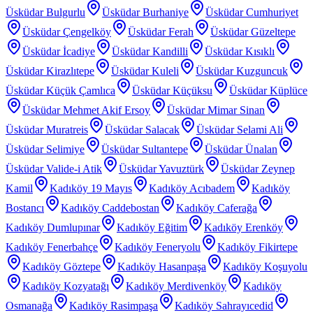
Üsküdar Bulgurlu
Üsküdar Burhaniye
Üsküdar Cumhuriyet
Üsküdar Çengelköy
Üsküdar Ferah
Üsküdar Güzeltepe
Üsküdar İcadiye
Üsküdar Kandilli
Üsküdar Kısıklı
Üsküdar Kirazlıtepe
Üsküdar Kuleli
Üsküdar Kuzguncuk
Üsküdar Küçük Çamlıca
Üsküdar Küçüksu
Üsküdar Küplüce
Üsküdar Mehmet Akif Ersoy
Üsküdar Mimar Sinan
Üsküdar Muratreis
Üsküdar Salacak
Üsküdar Selami Ali
Üsküdar Selimiye
Üsküdar Sultantepe
Üsküdar Ünalan
Üsküdar Valide-i Atik
Üsküdar Yavuztürk
Üsküdar Zeynep
Kamil
Kadıköy 19 Mayıs
Kadıköy Acıbadem
Kadıköy
Bostancı
Kadıköy Caddebostan
Kadıköy Caferağa
Kadıköy Dumlupınar
Kadıköy Eğitim
Kadıköy Erenköy
Kadıköy Fenerbahçe
Kadıköy Feneryolu
Kadıköy Fikirtepe
Kadıköy Göztepe
Kadıköy Hasanpaşa
Kadıköy Koşuyolu
Kadıköy Kozyatağı
Kadıköy Merdivenköy
Kadıköy
Osmanağa
Kadıköy Rasimpaşa
Kadıköy Sahrayıcedid