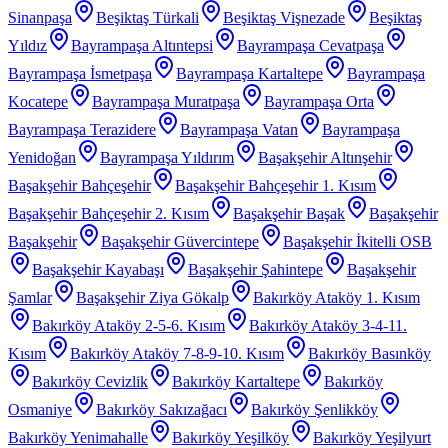
Sinanpaşa
Beşiktaş Türkali
Beşiktaş Vişnezade
Beşiktaş
Yıldız
Bayrampaşa Altıntepsi
Bayrampaşa Cevatpaşa
Bayrampaşa İsmetpaşa
Bayrampaşa Kartaltepe
Bayrampaşa
Kocatepe
Bayrampaşa Muratpaşa
Bayrampaşa Orta
Bayrampaşa Terazidere
Bayrampaşa Vatan
Bayrampaşa
Yenidoğan
Bayrampaşa Yıldırım
Başakşehir Altınşehir
Başakşehir Bahçeşehir
Başakşehir Bahçeşehir 1. Kısım
Başakşehir Bahçeşehir 2. Kısım
Başakşehir Başak
Başakşehir
Başakşehir
Başakşehir Güvercintepe
Başakşehir İkitelli OSB
Başakşehir Kayabaşı
Başakşehir Şahintepe
Başakşehir
Şamlar
Başakşehir Ziya Gökalp
Bakırköy Ataköy 1. Kısım
Bakırköy Ataköy 2-5-6. Kısım
Bakırköy Ataköy 3-4-11.
Kısım
Bakırköy Ataköy 7-8-9-10. Kısım
Bakırköy Basınköy
Bakırköy Cevizlik
Bakırköy Kartaltepe
Bakırköy
Osmaniye
Bakırköy Sakızağacı
Bakırköy Şenlikköy
Bakırköy Yenimahalle
Bakırköy Yeşilköy
Bakırköy Yeşilyurt