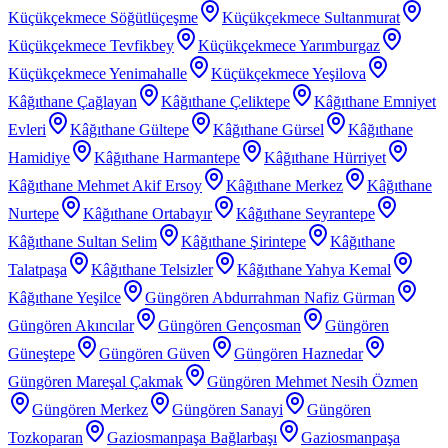
Küçükçekmece Söğütlüçeşme
Küçükçekmece Sultanmurat
Küçükçekmece Tevfikbey
Küçükçekmece Yarımburgaz
Küçükçekmece Yenimahalle
Küçükçekmece Yeşilova
Kâğıthane Çağlayan
Kâğıthane Çeliktepe
Kâğıthane Emniyet
Evleri
Kâğıthane Gültepe
Kâğıthane Gürsel
Kâğıthane
Hamidiye
Kâğıthane Harmantepe
Kâğıthane Hürriyet
Kâğıthane Mehmet Akif Ersoy
Kâğıthane Merkez
Kâğıthane
Nurtepe
Kâğıthane Ortabayır
Kâğıthane Seyrantepe
Kâğıthane Sultan Selim
Kâğıthane Şirintepe
Kâğıthane
Talatpaşa
Kâğıthane Telsizler
Kâğıthane Yahya Kemal
Kâğıthane Yeşilce
Güngören Abdurrahman Nafiz Gürman
Güngören Akıncılar
Güngören Gençosman
Güngören
Güneştepe
Güngören Güven
Güngören Haznedar
Güngören Mareşal Çakmak
Güngören Mehmet Nesih Özmen
Güngören Merkez
Güngören Sanayi
Güngören
Tozkoparan
Gaziosmanpaşa Bağlarbaşı
Gaziosmanpaşa