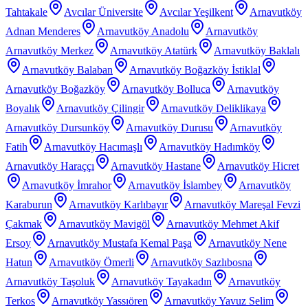
Tahtakale
Avcılar Üniversite
Avcılar Yeşilkent
Arnavutköy
Adnan Menderes
Arnavutköy Anadolu
Arnavutköy
Arnavutköy Merkez
Arnavutköy Atatürk
Arnavutköy Baklalı
Arnavutköy Balaban
Arnavutköy Boğazköy İstiklal
Arnavutköy Boğazköy
Arnavutköy Bolluca
Arnavutköy
Boyalık
Arnavutköy Çilingir
Arnavutköy Deliklikaya
Arnavutköy Dursunköy
Arnavutköy Durusu
Arnavutköy
Fatih
Arnavutköy Hacımaşlı
Arnavutköy Hadımköy
Arnavutköy Haraççı
Arnavutköy Hastane
Arnavutköy Hicret
Arnavutköy İmrahor
Arnavutköy İslambey
Arnavutköy
Karaburun
Arnavutköy Karlıbayır
Arnavutköy Mareşal Fevzi
Çakmak
Arnavutköy Mavigöl
Arnavutköy Mehmet Akif
Ersoy
Arnavutköy Mustafa Kemal Paşa
Arnavutköy Nene
Hatun
Arnavutköy Ömerli
Arnavutköy Sazlıbosna
Arnavutköy Taşoluk
Arnavutköy Tayakadın
Arnavutköy
Terkos
Arnavutköy Yassıören
Arnavutköy Yavuz Selim