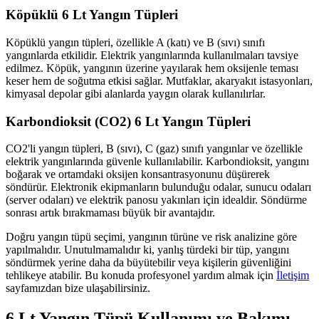
Köpüklü 6 Lt Yangın Tüpleri
Köpüklü yangın tüpleri, özellikle A (katı) ve B (sıvı) sınıfı
yangınlarda etkilidir. Elektrik yangınlarında kullanılmaları tavsiye
edilmez. Köpük, yangının üzerine yayılarak hem oksijenle teması
keser hem de soğutma etkisi sağlar. Mutfaklar, akaryakıt istasyonları,
kimyasal depolar gibi alanlarda yaygın olarak kullanılırlar.
Karbondioksit (CO2) 6 Lt Yangın Tüpleri
CO2'li yangın tüpleri, B (sıvı), C (gaz) sınıfı yangınlar ve özellikle
elektrik yangınlarında güvenle kullanılabilir. Karbondioksit, yangını
boğarak ve ortamdaki oksijen konsantrasyonunu düşürerek
söndürür. Elektronik ekipmanların bulunduğu odalar, sunucu odaları
(server odaları) ve elektrik panosu yakınları için idealdir. Söndürme
sonrası artık bırakmaması büyük bir avantajdır.
Doğru yangın tüpü seçimi, yangının türüne ve risk analizine göre
yapılmalıdır. Unutulmamalıdır ki, yanlış türdeki bir tüp, yangını
söndürmek yerine daha da büyütebilir veya kişilerin güvenliğini
tehlikeye atabilir. Bu konuda profesyonel yardım almak için
İletişim
sayfamızdan bize ulaşabilirsiniz.
6 Lt Yangın Tüpü Kullanımı ve Bakımı