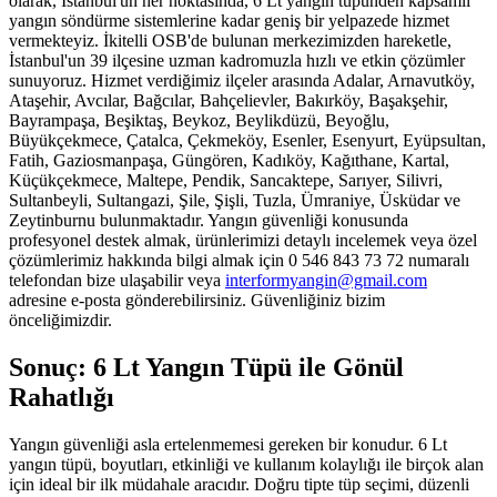
olarak, İstanbul'un her noktasında, 6 Lt yangın tüpünden kapsamlı
yangın söndürme sistemlerine kadar geniş bir yelpazede hizmet
vermekteyiz. İkitelli OSB'de bulunan merkezimizden hareketle,
İstanbul'un 39 ilçesine uzman kadromuzla hızlı ve etkin çözümler
sunuyoruz. Hizmet verdiğimiz ilçeler arasında Adalar, Arnavutköy,
Ataşehir, Avcılar, Bağcılar, Bahçelievler, Bakırköy, Başakşehir,
Bayrampaşa, Beşiktaş, Beykoz, Beylikdüzü, Beyoğlu,
Büyükçekmece, Çatalca, Çekmeköy, Esenler, Esenyurt, Eyüpsultan,
Fatih, Gaziosmanpaşa, Güngören, Kadıköy, Kağıthane, Kartal,
Küçükçekmece, Maltepe, Pendik, Sancaktepe, Sarıyer, Silivri,
Sultanbeyli, Sultangazi, Şile, Şişli, Tuzla, Ümraniye, Üsküdar ve
Zeytinburnu bulunmaktadır. Yangın güvenliği konusunda
profesyonel destek almak, ürünlerimizi detaylı incelemek veya özel
çözümlerimiz hakkında bilgi almak için 0 546 843 73 72 numaralı
telefondan bize ulaşabilir veya
interformyangin@gmail.com
adresine e-posta gönderebilirsiniz. Güvenliğiniz bizim
önceliğimizdir.
Sonuç: 6 Lt Yangın Tüpü ile Gönül
Rahatlığı
Yangın güvenliği asla ertelenmemesi gereken bir konudur. 6 Lt
yangın tüpü, boyutları, etkinliği ve kullanım kolaylığı ile birçok alan
için ideal bir ilk müdahale aracıdır. Doğru tipte tüp seçimi, düzenli