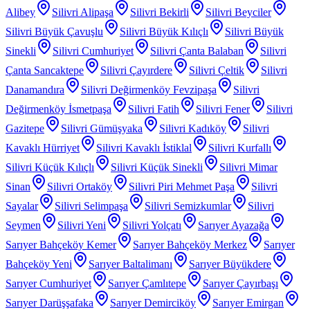
Alibey
Silivri Alipaşa
Silivri Bekirli
Silivri Beyciler
Silivri Büyük Çavuşlu
Silivri Büyük Kılıçlı
Silivri Büyük
Sinekli
Silivri Cumhuriyet
Silivri Çanta Balaban
Silivri
Çanta Sancaktepe
Silivri Çayırdere
Silivri Çeltik
Silivri
Danamandıra
Silivri Değirmenköy Fevzipaşa
Silivri
Değirmenköy İsmetpaşa
Silivri Fatih
Silivri Fener
Silivri
Gazitepe
Silivri Gümüşyaka
Silivri Kadıköy
Silivri
Kavaklı Hürriyet
Silivri Kavaklı İstiklal
Silivri Kurfallı
Silivri Küçük Kılıçlı
Silivri Küçük Sinekli
Silivri Mimar
Sinan
Silivri Ortaköy
Silivri Piri Mehmet Paşa
Silivri
Sayalar
Silivri Selimpaşa
Silivri Semizkumlar
Silivri
Seymen
Silivri Yeni
Silivri Yolçatı
Sarıyer Ayazağa
Sarıyer Bahçeköy Kemer
Sarıyer Bahçeköy Merkez
Sarıyer
Bahçeköy Yeni
Sarıyer Baltalimanı
Sarıyer Büyükdere
Sarıyer Cumhuriyet
Sarıyer Çamlıtepe
Sarıyer Çayırbaşı
Sarıyer Darüşşafaka
Sarıyer Demirciköy
Sarıyer Emirgan