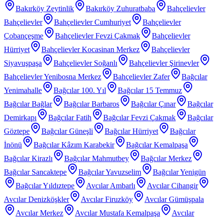
Bakırköy Zeytinlik
Bakırköy Zuhuratbaba
Bahçelievler
Bahçelievler
Bahçelievler Cumhuriyet
Bahçelievler
Çobançeşme
Bahçelievler Fevzi Çakmak
Bahçelievler
Hürriyet
Bahçelievler Kocasinan Merkez
Bahçelievler
Siyavuşpaşa
Bahçelievler Soğanlı
Bahçelievler Şirinevler
Bahçelievler Yenibosna Merkez
Bahçelievler Zafer
Bağcılar
Yenimahalle
Bağcılar 100. Yıl
Bağcılar 15 Temmuz
Bağcılar Bağlar
Bağcılar Barbaros
Bağcılar Çınar
Bağcılar
Demirkapı
Bağcılar Fatih
Bağcılar Fevzi Çakmak
Bağcılar
Göztepe
Bağcılar Güneşli
Bağcılar Hürriyet
Bağcılar
İnönü
Bağcılar Kâzım Karabekir
Bağcılar Kemalpaşa
Bağcılar Kirazlı
Bağcılar Mahmutbey
Bağcılar Merkez
Bağcılar Sancaktepe
Bağcılar Yavuzselim
Bağcılar Yenigün
Bağcılar Yıldıztepe
Avcılar Ambarlı
Avcılar Cihangir
Avcılar Denizköşkler
Avcılar Firuzköy
Avcılar Gümüşpala
Avcılar Merkez
Avcılar Mustafa Kemalpaşa
Avcılar