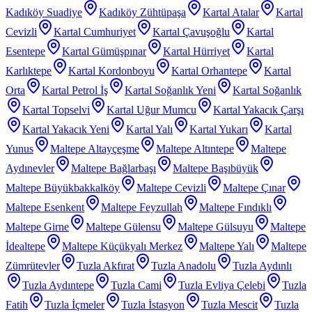
Kadıköy Suadiye
Kadıköy Zühtüpaşa
Kartal Atalar
Kartal
Cevizli
Kartal Cumhuriyet
Kartal Çavuşoğlu
Kartal
Esentepe
Kartal Gümüşpınar
Kartal Hürriyet
Kartal
Karlıktepe
Kartal Kordonboyu
Kartal Orhantepe
Kartal
Orta
Kartal Petrol İş
Kartal Soğanlık Yeni
Kartal Soğanlık
Kartal Topselvi
Kartal Uğur Mumcu
Kartal Yakacık Çarşı
Kartal Yakacık Yeni
Kartal Yalı
Kartal Yukarı
Kartal
Yunus
Maltepe Altayçeşme
Maltepe Altıntepe
Maltepe
Aydınevler
Maltepe Bağlarbaşı
Maltepe Başıbüyük
Maltepe Büyükbakkalköy
Maltepe Cevizli
Maltepe Çınar
Maltepe Esenkent
Maltepe Feyzullah
Maltepe Fındıklı
Maltepe Girne
Maltepe Gülensu
Maltepe Gülsuyu
Maltepe
İdealtepe
Maltepe Küçükyalı Merkez
Maltepe Yalı
Maltepe
Zümrütevler
Tuzla Akfırat
Tuzla Anadolu
Tuzla Aydınlı
Tuzla Aydıntepe
Tuzla Cami
Tuzla Evliya Çelebi
Tuzla
Fatih
Tuzla İçmeler
Tuzla İstasyon
Tuzla Mescit
Tuzla