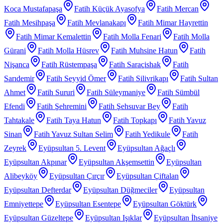
Koca Mustafapaşa
Fatih Küçük Ayasofya
Fatih Mercan
Fatih Mesihpaşa
Fatih Mevlanakapı
Fatih Mimar Hayrettin
Fatih Mimar Kemalettin
Fatih Molla Fenari
Fatih Molla
Gürani
Fatih Molla Hüsrev
Fatih Muhsine Hatun
Fatih
Nişanca
Fatih Rüstempaşa
Fatih Saraçishak
Fatih
Sarıdemir
Fatih Seyyid Ömer
Fatih Silivrikapı
Fatih Sultan
Ahmet
Fatih Sururi
Fatih Süleymaniye
Fatih Sümbül
Efendi
Fatih Şehremini
Fatih Şehsuvar Bey
Fatih
Tahtakale
Fatih Taya Hatun
Fatih Topkapı
Fatih Yavuz
Sinan
Fatih Yavuz Sultan Selim
Fatih Yedikule
Fatih
Zeyrek
Eyüpsultan 5. Levent
Eyüpsultan Ağaçlı
Eyüpsultan Akpınar
Eyüpsultan Akşemsettin
Eyüpsultan
Alibeyköy
Eyüpsultan Çırçır
Eyüpsultan Çiftalan
Eyüpsultan Defterdar
Eyüpsultan Düğmeciler
Eyüpsultan
Emniyettepe
Eyüpsultan Esentepe
Eyüpsultan Göktürk
Eyüpsultan Güzeltepe
Eyüpsultan Işıklar
Eyüpsultan İhsaniye