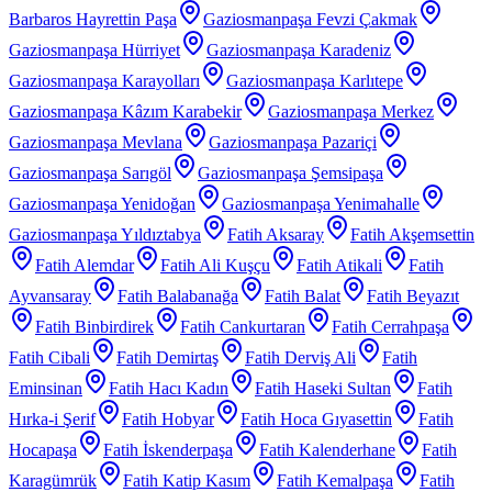
Barbaros Hayrettin Paşa
Gaziosmanpaşa Fevzi Çakmak
Gaziosmanpaşa Hürriyet
Gaziosmanpaşa Karadeniz
Gaziosmanpaşa Karayolları
Gaziosmanpaşa Karlıtepe
Gaziosmanpaşa Kâzım Karabekir
Gaziosmanpaşa Merkez
Gaziosmanpaşa Mevlana
Gaziosmanpaşa Pazariçi
Gaziosmanpaşa Sarıgöl
Gaziosmanpaşa Şemsipaşa
Gaziosmanpaşa Yenidoğan
Gaziosmanpaşa Yenimahalle
Gaziosmanpaşa Yıldıztabya
Fatih Aksaray
Fatih Akşemsettin
Fatih Alemdar
Fatih Ali Kuşçu
Fatih Atikali
Fatih
Ayvansaray
Fatih Balabanağa
Fatih Balat
Fatih Beyazıt
Fatih Binbirdirek
Fatih Cankurtaran
Fatih Cerrahpaşa
Fatih Cibali
Fatih Demirtaş
Fatih Derviş Ali
Fatih
Eminsinan
Fatih Hacı Kadın
Fatih Haseki Sultan
Fatih
Hırka-i Şerif
Fatih Hobyar
Fatih Hoca Gıyasettin
Fatih
Hocapaşa
Fatih İskenderpaşa
Fatih Kalenderhane
Fatih
Karagümrük
Fatih Katip Kasım
Fatih Kemalpaşa
Fatih