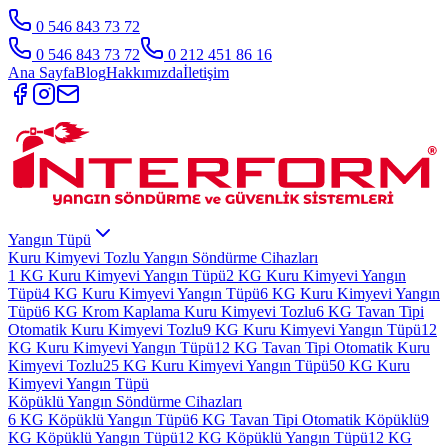
0 546 843 73 72
0 546 843 73 72
0 212 451 86 16
Ana Sayfa
Blog
Hakkımızda
İletişim
Yangın Tüpü
Kuru Kimyevi Tozlu Yangın Söndürme Cihazları
1 KG Kuru Kimyevi Yangın Tüpü
2 KG Kuru Kimyevi Yangın
Tüpü
4 KG Kuru Kimyevi Yangın Tüpü
6 KG Kuru Kimyevi Yangın
Tüpü
6 KG Krom Kaplama Kuru Kimyevi Tozlu
6 KG Tavan Tipi
Otomatik Kuru Kimyevi Tozlu
9 KG Kuru Kimyevi Yangın Tüpü
12
KG Kuru Kimyevi Yangın Tüpü
12 KG Tavan Tipi Otomatik Kuru
Kimyevi Tozlu
25 KG Kuru Kimyevi Yangın Tüpü
50 KG Kuru
Kimyevi Yangın Tüpü
Köpüklü Yangın Söndürme Cihazları
6 KG Köpüklü Yangın Tüpü
6 KG Tavan Tipi Otomatik Köpüklü
9
KG Köpüklü Yangın Tüpü
12 KG Köpüklü Yangın Tüpü
12 KG