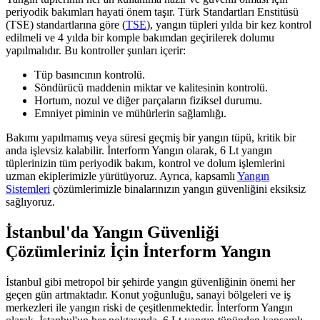
periyodik bakımları hayati önem taşır. Türk Standartları Enstitüsü
(TSE) standartlarına göre (
TSE
), yangın tüpleri yılda bir kez kontrol
edilmeli ve 4 yılda bir komple bakımdan geçirilerek dolumu
yapılmalıdır. Bu kontroller şunları içerir:
Tüp basıncının kontrolü.
Söndürücü maddenin miktar ve kalitesinin kontrolü.
Hortum, nozul ve diğer parçaların fiziksel durumu.
Emniyet piminin ve mühürlerin sağlamlığı.
Bakımı yapılmamış veya süresi geçmiş bir yangın tüpü, kritik bir
anda işlevsiz kalabilir. İnterform Yangın olarak, 6 Lt yangın
tüplerinizin tüm periyodik bakım, kontrol ve dolum işlemlerini
uzman ekiplerimizle yürütüyoruz. Ayrıca, kapsamlı
Yangın
Sistemleri
çözümlerimizle binalarınızın yangın güvenliğini eksiksiz
sağlıyoruz.
İstanbul'da Yangın Güvenliği
Çözümleriniz İçin İnterform Yangın
İstanbul gibi metropol bir şehirde yangın güvenliğinin önemi her
geçen gün artmaktadır. Konut yoğunluğu, sanayi bölgeleri ve iş
merkezleri ile yangın riski de çeşitlenmektedir. İnterform Yangın