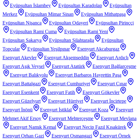
Eyüpsultan İslambey
Eyüpsultan Karadolap
Eyüpsultan
Merkez
Eyüpsultan Mimar Sinan
Eyüpsultan Mithatpaşa
Eyüpsultan Nişanca
Eyüpsultan Odayeri
Eyüpsultan Pirinççi
Eyüpsultan Rami Cuma
Eyüpsultan Rami Yeni
Eyüpsultan Sakarya
Eyüpsultan Silahtarağa
Eyüpsultan
Topçular
Eyüpsultan Yeşilpınar
Esenyurt Akçaburgaz
Esenyurt Akevler
Esenyurt Akşemseddin
Esenyurt Ardıçlı
Esenyurt Aşık Veysel
Esenyurt Atatürk
Esenyurt Bağlarçeşme
Esenyurt Balıkyolu
Esenyurt Barbaros Hayrettin Paşa
Esenyurt Battalgazi
Esenyurt Cumhuriyet
Esenyurt Çınar
Esenyurt Esenkent
Esenyurt Fatih
Esenyurt Gökevler
Esenyurt Güzelyurt
Esenyurt Hürriyet
Esenyurt İncirtepe
Esenyurt İnönü
Esenyurt İstiklal
Esenyurt Koza
Esenyurt
Mehmet Akif Ersoy
Esenyurt Mehterçeşme
Esenyurt Mevlana
Esenyurt Namık Kemal
Esenyurt Necip Fazıl Kısakürek
Esenyurt Orhan Gazi
Esenyurt Osmangazi
Esenyurt Örnek