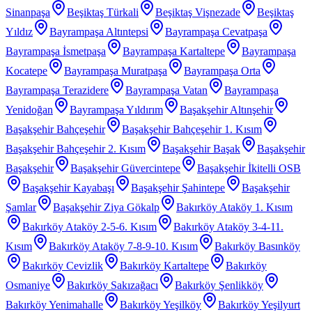
Sinanpaşa
Beşiktaş Türkali
Beşiktaş Vişnezade
Beşiktaş
Yıldız
Bayrampaşa Altıntepsi
Bayrampaşa Cevatpaşa
Bayrampaşa İsmetpaşa
Bayrampaşa Kartaltepe
Bayrampaşa
Kocatepe
Bayrampaşa Muratpaşa
Bayrampaşa Orta
Bayrampaşa Terazidere
Bayrampaşa Vatan
Bayrampaşa
Yenidoğan
Bayrampaşa Yıldırım
Başakşehir Altınşehir
Başakşehir Bahçeşehir
Başakşehir Bahçeşehir 1. Kısım
Başakşehir Bahçeşehir 2. Kısım
Başakşehir Başak
Başakşehir
Başakşehir
Başakşehir Güvercintepe
Başakşehir İkitelli OSB
Başakşehir Kayabaşı
Başakşehir Şahintepe
Başakşehir
Şamlar
Başakşehir Ziya Gökalp
Bakırköy Ataköy 1. Kısım
Bakırköy Ataköy 2-5-6. Kısım
Bakırköy Ataköy 3-4-11.
Kısım
Bakırköy Ataköy 7-8-9-10. Kısım
Bakırköy Basınköy
Bakırköy Cevizlik
Bakırköy Kartaltepe
Bakırköy
Osmaniye
Bakırköy Sakızağacı
Bakırköy Şenlikköy
Bakırköy Yenimahalle
Bakırköy Yeşilköy
Bakırköy Yeşilyurt