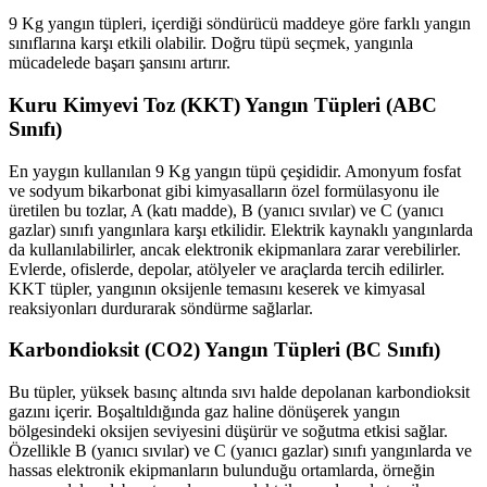
9 Kg yangın tüpleri, içerdiği söndürücü maddeye göre farklı yangın
sınıflarına karşı etkili olabilir. Doğru tüpü seçmek, yangınla
mücadelede başarı şansını artırır.
Kuru Kimyevi Toz (KKT) Yangın Tüpleri (ABC
Sınıfı)
En yaygın kullanılan 9 Kg yangın tüpü çeşididir. Amonyum fosfat
ve sodyum bikarbonat gibi kimyasalların özel formülasyonu ile
üretilen bu tozlar, A (katı madde), B (yanıcı sıvılar) ve C (yanıcı
gazlar) sınıfı yangınlara karşı etkilidir. Elektrik kaynaklı yangınlarda
da kullanılabilirler, ancak elektronik ekipmanlara zarar verebilirler.
Evlerde, ofislerde, depolar, atölyeler ve araçlarda tercih edilirler.
KKT tüpler, yangının oksijenle temasını keserek ve kimyasal
reaksiyonları durdurarak söndürme sağlarlar.
Karbondioksit (CO2) Yangın Tüpleri (BC Sınıfı)
Bu tüpler, yüksek basınç altında sıvı halde depolanan karbondioksit
gazını içerir. Boşaltıldığında gaz haline dönüşerek yangın
bölgesindeki oksijen seviyesini düşürür ve soğutma etkisi sağlar.
Özellikle B (yanıcı sıvılar) ve C (yanıcı gazlar) sınıfı yangınlarda ve
hassas elektronik ekipmanların bulunduğu ortamlarda, örneğin