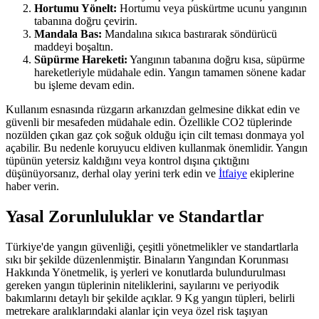
Hortumu Yönelt:
Hortumu veya püskürtme ucunu yangının
tabanına doğru çevirin.
Mandala Bas:
Mandalına sıkıca bastırarak söndürücü
maddeyi boşaltın.
Süpürme Hareketi:
Yangının tabanına doğru kısa, süpürme
hareketleriyle müdahale edin. Yangın tamamen sönene kadar
bu işleme devam edin.
Kullanım esnasında rüzgarın arkanızdan gelmesine dikkat edin ve
güvenli bir mesafeden müdahale edin. Özellikle CO2 tüplerinde
nozülden çıkan gaz çok soğuk olduğu için cilt teması donmaya yol
açabilir. Bu nedenle koruyucu eldiven kullanmak önemlidir. Yangın
tüpünün yetersiz kaldığını veya kontrol dışına çıktığını
düşünüyorsanız, derhal olay yerini terk edin ve
İtfaiye
ekiplerine
haber verin.
Yasal Zorunluluklar ve Standartlar
Türkiye'de yangın güvenliği, çeşitli yönetmelikler ve standartlarla
sıkı bir şekilde düzenlenmiştir. Binaların Yangından Korunması
Hakkında Yönetmelik, iş yerleri ve konutlarda bulundurulması
gereken yangın tüplerinin niteliklerini, sayılarını ve periyodik
bakımlarını detaylı bir şekilde açıklar. 9 Kg yangın tüpleri, belirli
metrekare aralıklarındaki alanlar için veya özel risk taşıyan