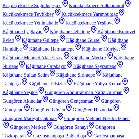
Küçükçekmece Söğütlüçeşme
Küçükçekmece Sultanmurat
Küçükçekmece Tevfikbey
Küçükçekmece Yarımburgaz
Küçükçekmece Yenimahalle
Küçükçekmece Yeşilova
Kâğıthane Çağlayan
Kâğıthane Çeliktepe
Kâğıthane Emniyet
Evleri
Kâğıthane Gültepe
Kâğıthane Gürsel
Kâğıthane
Hamidiye
Kâğıthane Harmantepe
Kâğıthane Hürriyet
Kâğıthane Mehmet Akif Ersoy
Kâğıthane Merkez
Kâğıthane
Nurtepe
Kâğıthane Ortabayır
Kâğıthane Seyrantepe
Kâğıthane Sultan Selim
Kâğıthane Şirintepe
Kâğıthane
Talatpaşa
Kâğıthane Telsizler
Kâğıthane Yahya Kemal
Kâğıthane Yeşilce
Güngören Abdurrahman Nafiz Gürman
Güngören Akıncılar
Güngören Gençosman
Güngören
Güneştepe
Güngören Güven
Güngören Haznedar
Güngören Mareşal Çakmak
Güngören Mehmet Nesih Özmen
Güngören Merkez
Güngören Sanayi
Güngören
Tozkoparan
Gaziosmanpaşa Bağlarbaşı
Gaziosmanpaşa