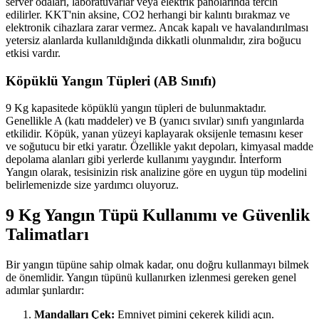
server odaları, laboratuvarlar veya elektrik panolarında tercih
edilirler. KKT'nin aksine, CO2 herhangi bir kalıntı bırakmaz ve
elektronik cihazlara zarar vermez. Ancak kapalı ve havalandırılması
yetersiz alanlarda kullanıldığında dikkatli olunmalıdır, zira boğucu
etkisi vardır.
Köpüklü Yangın Tüpleri (AB Sınıfı)
9 Kg kapasitede köpüklü yangın tüpleri de bulunmaktadır.
Genellikle A (katı maddeler) ve B (yanıcı sıvılar) sınıfı yangınlarda
etkilidir. Köpük, yanan yüzeyi kaplayarak oksijenle temasını keser
ve soğutucu bir etki yaratır. Özellikle yakıt depoları, kimyasal madde
depolama alanları gibi yerlerde kullanımı yaygındır. İnterform
Yangın olarak, tesisinizin risk analizine göre en uygun tüp modelini
belirlemenizde size yardımcı oluyoruz.
9 Kg Yangın Tüpü Kullanımı ve Güvenlik
Talimatları
Bir yangın tüpüne sahip olmak kadar, onu doğru kullanmayı bilmek
de önemlidir. Yangın tüpünü kullanırken izlenmesi gereken genel
adımlar şunlardır:
Mandalları Çek:
Emniyet pimini çekerek kilidi açın.