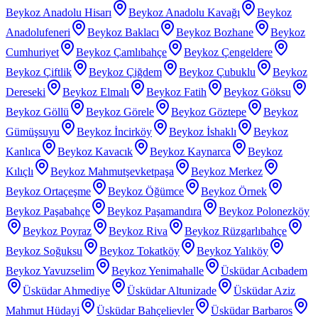
Beykoz Anadolu Hisarı
Beykoz Anadolu Kavağı
Beykoz
Anadolufeneri
Beykoz Baklacı
Beykoz Bozhane
Beykoz
Cumhuriyet
Beykoz Çamlıbahçe
Beykoz Çengeldere
Beykoz Çiftlik
Beykoz Çiğdem
Beykoz Çubuklu
Beykoz
Dereseki
Beykoz Elmalı
Beykoz Fatih
Beykoz Göksu
Beykoz Göllü
Beykoz Görele
Beykoz Göztepe
Beykoz
Gümüşsuyu
Beykoz İncirköy
Beykoz İshaklı
Beykoz
Kanlıca
Beykoz Kavacık
Beykoz Kaynarca
Beykoz
Kılıçlı
Beykoz Mahmutşevketpaşa
Beykoz Merkez
Beykoz Ortaçeşme
Beykoz Öğümce
Beykoz Örnek
Beykoz Paşabahçe
Beykoz Paşamandıra
Beykoz Polonezköy
Beykoz Poyraz
Beykoz Riva
Beykoz Rüzgarlıbahçe
Beykoz Soğuksu
Beykoz Tokatköy
Beykoz Yalıköy
Beykoz Yavuzselim
Beykoz Yenimahalle
Üsküdar Acıbadem
Üsküdar Ahmediye
Üsküdar Altunizade
Üsküdar Aziz
Mahmut Hüdayi
Üsküdar Bahçelievler
Üsküdar Barbaros