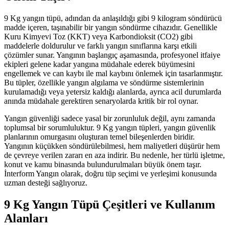
9 Kg yangın tüpü, adından da anlaşıldığı gibi 9 kilogram söndürücü
madde içeren, taşınabilir bir yangın söndürme cihazıdır. Genellikle
Kuru Kimyevi Toz (KKT) veya Karbondioksit (CO2) gibi
maddelerle doldurulur ve farklı yangın sınıflarına karşı etkili
çözümler sunar. Yangının başlangıç aşamasında, profesyonel itfaiye
ekipleri gelene kadar yangına müdahale ederek büyümesini
engellemek ve can kaybı ile mal kaybını önlemek için tasarlanmıştır.
Bu tüpler, özellikle yangın algılama ve söndürme sistemlerinin
kurulamadığı veya yetersiz kaldığı alanlarda, ayrıca acil durumlarda
anında müdahale gerektiren senaryolarda kritik bir rol oynar.
Yangın güvenliği sadece yasal bir zorunluluk değil, aynı zamanda
toplumsal bir sorumluluktur. 9 Kg yangın tüpleri, yangın güvenlik
planlarının omurgasını oluşturan temel bileşenlerden biridir.
Yangının küçükken söndürülebilmesi, hem maliyetleri düşürür hem
de çevreye verilen zararı en aza indirir. Bu nedenle, her türlü işletme,
konut ve kamu binasında bulundurulmaları büyük önem taşır.
İnterform Yangın olarak, doğru tüp seçimi ve yerleşimi konusunda
uzman desteği sağlıyoruz.
9 Kg Yangın Tüpü Çeşitleri ve Kullanım
Alanları