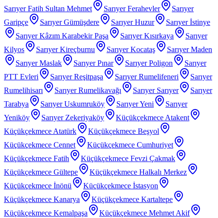
Sarıyer Fatih Sultan Mehmet
Sarıyer Ferahevler
Sarıyer
Garipçe
Sarıyer Gümüşdere
Sarıyer Huzur
Sarıyer İstinye
Sarıyer Kâzım Karabekir Paşa
Sarıyer Kısırkaya
Sarıyer
Kilyos
Sarıyer Kireçburnu
Sarıyer Kocataş
Sarıyer Maden
Sarıyer Maslak
Sarıyer Pınar
Sarıyer Poligon
Sarıyer
PTT Evleri
Sarıyer Reşitpaşa
Sarıyer Rumelifeneri
Sarıyer
Rumelihisarı
Sarıyer Rumelikavağı
Sarıyer Sarıyer
Sarıyer
Tarabya
Sarıyer Uskumruköy
Sarıyer Yeni
Sarıyer
Yeniköy
Sarıyer Zekeriyaköy
Küçükçekmece Atakent
Küçükçekmece Atatürk
Küçükçekmece Beşyol
Küçükçekmece Cennet
Küçükçekmece Cumhuriyet
Küçükçekmece Fatih
Küçükçekmece Fevzi Çakmak
Küçükçekmece Gültepe
Küçükçekmece Halkalı Merkez
Küçükçekmece İnönü
Küçükçekmece İstasyon
Küçükçekmece Kanarya
Küçükçekmece Kartaltepe
Küçükçekmece Kemalpaşa
Küçükçekmece Mehmet Akif