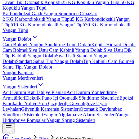
Tavan Tipi Otomatik Köpüklü
25 KG Köpüklü Yangın Tüpü
50 KG
Köpüklü Yangın Tüpü
Karbondioksit Gazlı Yangın Söndürme Cihazları
2 KG Karbondioksitli Yangın Tüpü
5 KG Karbondioksitli Yangın
Tüpü
10 KG Karbondioksitli Yangın Tüpü
30 KG Karbondioksitli
Yangın Tüpü
Yangın Dolabı
Cam Bölmeli Yangın Söndürme Tüpü Dolabı
Köpük Hidrant Dolabı
Cam Bölmeli
Sıva Üstü Cam Kabinli Yangın Dolabı
Sıva Üstü Dik
Tüp Kabinli Yangın Dolabı
Sıva Üstü Standart Yangın
Dolabı
Standart Sahra Tipi Yangın Dolabı
Tüp Kabinli Cam Bölmeli
Sahra Tipi Yangın Dolabı
Yangın Kapıları
Yangın Merdivenleri
Yangın Sistemleri
Acil Durum Kat Tahliye Planları
Acil Durum Yönlendirme
Armatürleri
Elektrik Pano İçi Otomatik Söndürme Sistemleri
Epoksi
Fabrika İçi Yol ve Yön Çizgileri
İş Güvenliği ve Uyarı
Levhaları
Güvenlik Kamerası Sistemleri
Otomatik Davlumbaz
Söndürme Sistemleri
Yangın Algılama ve Alarm Sistemleri
Yangın
Hidrofor ve Pompaları
Yangın Spring Sistemleri