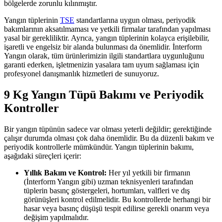
bölgelerde zorunlu kılınmıştır.
Yangın tüplerinin
TSE
standartlarına uygun olması, periyodik
bakımlarının aksatılmaması ve yetkili firmalar tarafından yapılması
yasal bir gerekliliktir. Ayrıca, yangın tüplerinin kolayca erişilebilir,
işaretli ve engelsiz bir alanda bulunması da önemlidir. İnterform
Yangın olarak, tüm ürünlerimizin ilgili standartlara uygunluğunu
garanti ederken, işletmenizin yasalara tam uyum sağlaması için
profesyonel danışmanlık hizmetleri de sunuyoruz.
9 Kg Yangın Tüpü Bakımı ve Periyodik
Kontroller
Bir yangın tüpünün sadece var olması yeterli değildir; gerektiğinde
çalışır durumda olması çok daha önemlidir. Bu da düzenli bakım ve
periyodik kontrollerle mümkündür. Yangın tüplerinin bakımı,
aşağıdaki süreçleri içerir:
Yıllık Bakım ve Kontrol:
Her yıl yetkili bir firmanın
(İnterform Yangın gibi) uzman teknisyenleri tarafından
tüplerin basınç göstergeleri, hortumları, valfleri ve dış
görünüşleri kontrol edilmelidir. Bu kontrollerde herhangi bir
hasar veya basınç düşüşü tespit edilirse gerekli onarım veya
değişim yapılmalıdır.