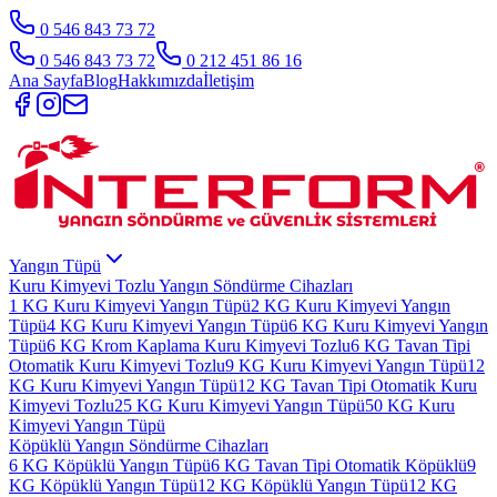
0 546 843 73 72
0 546 843 73 72
0 212 451 86 16
Ana Sayfa
Blog
Hakkımızda
İletişim
Yangın Tüpü
Kuru Kimyevi Tozlu Yangın Söndürme Cihazları
1 KG Kuru Kimyevi Yangın Tüpü
2 KG Kuru Kimyevi Yangın
Tüpü
4 KG Kuru Kimyevi Yangın Tüpü
6 KG Kuru Kimyevi Yangın
Tüpü
6 KG Krom Kaplama Kuru Kimyevi Tozlu
6 KG Tavan Tipi
Otomatik Kuru Kimyevi Tozlu
9 KG Kuru Kimyevi Yangın Tüpü
12
KG Kuru Kimyevi Yangın Tüpü
12 KG Tavan Tipi Otomatik Kuru
Kimyevi Tozlu
25 KG Kuru Kimyevi Yangın Tüpü
50 KG Kuru
Kimyevi Yangın Tüpü
Köpüklü Yangın Söndürme Cihazları
6 KG Köpüklü Yangın Tüpü
6 KG Tavan Tipi Otomatik Köpüklü
9
KG Köpüklü Yangın Tüpü
12 KG Köpüklü Yangın Tüpü
12 KG