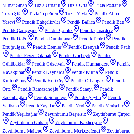
Mimar Sinan
Tuzla Orhanlı
Tuzla Orta
Tuzla Postane
Tuzla Şifa
Tuzla Tepeören
Tuzla Yayla
Pendik Ahmet
Yesevi
Pendik Bahçelievler
Pendik Ballıca
Pendik Batı
Pendik Çamçeşme
Pendik Çamlık
Pendik Çınardere
Pendik Doğu
Pendik Dumlupınar
Pendik Emirli
Pendik
Ertuğrulgazi
Pendik Esenler
Pendik Esenyalı
Pendik Fatih
Pendik Fevzi Çakmak
Pendik Göçbeyli
Pendik
Güllübağlar
Pendik Güzelyalı
Pendik Harmandere
Pendik
Kavakpınar
Pendik Kaynarca
Pendik Kurna
Pendik
Kurtdoğmuş
Pendik Kurtköy
Pendik Orhangazi
Pendik
Orta
Pendik Ramazanoğlu
Pendik Sanayi
Pendik
Sapanbağları
Pendik Sülüntepe
Pendik Şeyhli
Pendik
Velibaba
Pendik Yayalar
Pendik Yeni
Pendik Yenişehir
Pendik Yeşilbağlar
Zeytinburnu Beştelsiz
Zeytinburnu Çırpıcı
Zeytinburnu Gökalp
Zeytinburnu Kazlıçeşme
Zeytinburnu Maltepe
Zeytinburnu Merkezefendi
Zeytinburnu