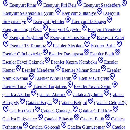
Esenyurt Pınar
Esenyurt Piri Reis
Esenyurt Saadetdere
Esenyurt Selahaddin Eyyubi
Esenyurt Sultaniye
Esenyurt
Süleymaniye
Esenyurt Şehitler
Esenyurt Talatpaşa
Esenyurt Turgut Özal
Esenyurt Üçevler
Esenyurt Yenikent
Esenyurt Yeşilkent
Esenyurt Yunus Emre
Esenyurt Zafer
Esenler 15 Temmuz
Esenler Atışalanı
Esenler Birlik
Esenler Çiftehavuzlar
Esenler Davutpaşa
Esenler Fatih
Esenler Fevzi Çakmak
Esenler Kazım Karabekir
Esenler
Kemer
Esenler Menderes
Esenler Mimar Sinan
Esenler
Namık Kemal
Esenler Nine Hatun
Esenler Oruçreis
Esenler Tuna
Esenler Turgutreis
Esenler Yavuz Selim
Çatalca Akalan
Çatalca Atatürk
Çatalca Aydınlar
Çatalca
Bahşayiş
Çatalca Başak
Çatalca Belgrat
Çatalca Celepköy
Çatalca Çakıl
Çatalca Çanakça
Çatalca Çiftlikköy
Çatalca Dağyenice
Çatalca Elbasan
Çatalca Fatih
Çatalca
Ferhatpaşa
Çatalca Gökçeali
Çatalca Gümüşpınar
Çatalca