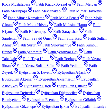
Koca Mustafapaşa
Fatih Küçük Ayasofya
Fatih Mercan
Fatih Mesihpaşa
Fatih Mevlanakapı
Fatih Mimar Hayrettin
Fatih Mimar Kemalettin
Fatih Molla Fenari
Fatih Molla
Gürani
Fatih Molla Hüsrev
Fatih Muhsine Hatun
Fatih
Nişanca
Fatih Rüstempaşa
Fatih Saraçishak
Fatih
Sarıdemir
Fatih Seyyid Ömer
Fatih Silivrikapı
Fatih Sultan
Ahmet
Fatih Sururi
Fatih Süleymaniye
Fatih Sümbül
Efendi
Fatih Şehremini
Fatih Şehsuvar Bey
Fatih
Tahtakale
Fatih Taya Hatun
Fatih Topkapı
Fatih Yavuz
Sinan
Fatih Yavuz Sultan Selim
Fatih Yedikule
Fatih
Zeyrek
Eyüpsultan 5. Levent
Eyüpsultan Ağaçlı
Eyüpsultan Akpınar
Eyüpsultan Akşemsettin
Eyüpsultan
Alibeyköy
Eyüpsultan Çırçır
Eyüpsultan Çiftalan
Eyüpsultan Defterdar
Eyüpsultan Düğmeciler
Eyüpsultan
Emniyettepe
Eyüpsultan Esentepe
Eyüpsultan Göktürk
Eyüpsultan Güzeltepe
Eyüpsultan Işıklar
Eyüpsultan İhsaniye