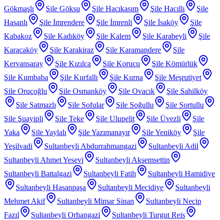
Gökmaşlı
Şile Göksu
Şile Hacıkasım
Şile Hacıllı
Şile
Hasanlı
Şile İmrendere
Şile İmrenli
Şile İsaköy
Şile
Kabakoz
Şile Kadıköy
Şile Kalem
Şile Karabeyli
Şile
Karacaköy
Şile Karakiraz
Şile Karamandere
Şile
Kervansaray
Şile Kızılca
Şile Korucu
Şile Kömürlük
Şile Kumbaba
Şile Kurfallı
Şile Kurna
Şile Meşrutiyet
Şile Oruçoğlu
Şile Osmanköy
Şile Ovacık
Şile Sahilköy
Şile Satmazlı
Şile Sofular
Şile Soğullu
Şile Sortullu
Şile Şuayipli
Şile Teke
Şile Ulupelit
Şile Üvezli
Şile
Yaka
Şile Yaylalı
Şile Yazımanayır
Şile Yeniköy
Şile
Yeşilvadi
Sultanbeyli Abdurrahmangazi
Sultanbeyli Adil
Sultanbeyli Ahmet Yesevi
Sultanbeyli Akşemsettin
Sultanbeyli Battalgazi
Sultanbeyli Fatih
Sultanbeyli Hamidiye
Sultanbeyli Hasanpaşa
Sultanbeyli Mecidiye
Sultanbeyli
Mehmet Akif
Sultanbeyli Mimar Sinan
Sultanbeyli Necip
Fazıl
Sultanbeyli Orhangazi
Sultanbeyli Turgut Reis