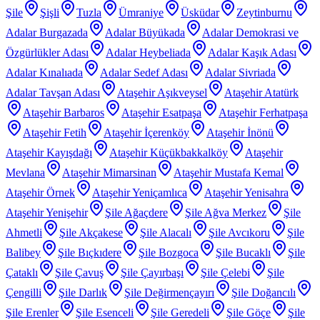
Şile
Şişli
Tuzla
Ümraniye
Üsküdar
Zeytinburnu
Adalar Burgazada
Adalar Büyükada
Adalar Demokrasi ve
Özgürlükler Adası
Adalar Heybeliada
Adalar Kaşık Adası
Adalar Kınalıada
Adalar Sedef Adası
Adalar Sivriada
Adalar Tavşan Adası
Ataşehir Aşıkveysel
Ataşehir Atatürk
Ataşehir Barbaros
Ataşehir Esatpaşa
Ataşehir Ferhatpaşa
Ataşehir Fetih
Ataşehir İçerenköy
Ataşehir İnönü
Ataşehir Kayışdağı
Ataşehir Küçükbakkalköy
Ataşehir
Mevlana
Ataşehir Mimarsinan
Ataşehir Mustafa Kemal
Ataşehir Örnek
Ataşehir Yeniçamlıca
Ataşehir Yenisahra
Ataşehir Yenişehir
Şile Ağaçdere
Şile Ağva Merkez
Şile
Ahmetli
Şile Akçakese
Şile Alacalı
Şile Avcıkoru
Şile
Balibey
Şile Bıçkıdere
Şile Bozgoca
Şile Bucaklı
Şile
Çataklı
Şile Çavuş
Şile Çayırbaşı
Şile Çelebi
Şile
Çengilli
Şile Darlık
Şile Değirmençayırı
Şile Doğancılı
Şile Erenler
Şile Esenceli
Şile Geredeli
Şile Göçe
Şile