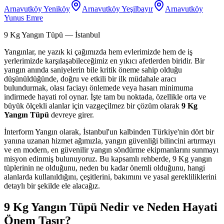
Arnavutköy Yeniköy
Arnavutköy Yeşilbayır
Arnavutköy
Yunus Emre
9 Kg Yangın Tüpü
— İstanbul
Yangınlar, ne yazık ki çağımızda hem evlerimizde hem de iş
yerlerimizde karşılaşabileceğimiz en yıkıcı afetlerden biridir. Bir
yangın anında saniyelerin bile kritik öneme sahip olduğu
düşünüldüğünde, doğru ve etkili bir ilk müdahale aracı
bulundurmak, olası faciayı önlemede veya hasarı minimuma
indirmede hayati rol oynar. İşte tam bu noktada, özellikle orta ve
büyük ölçekli alanlar için vazgeçilmez bir çözüm olarak
9 Kg
Yangın Tüpü
devreye girer.
İnterform Yangın olarak, İstanbul'un kalbinden Türkiye'nin dört bir
yanına uzanan hizmet ağımızla, yangın güvenliği bilincini artırmayı
ve en modern, en güvenilir yangın söndürme ekipmanlarını sunmayı
misyon edinmiş bulunuyoruz. Bu kapsamlı rehberde, 9 Kg yangın
tüplerinin ne olduğunu, neden bu kadar önemli olduğunu, hangi
alanlarda kullanıldığını, çeşitlerini, bakımını ve yasal gerekliliklerini
detaylı bir şekilde ele alacağız.
9 Kg Yangın Tüpü Nedir ve Neden Hayati
Önem Taşır?