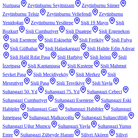
Nuripaşa
Zeytinburnu Seyitnizam
Zeytinburnu Sümer
Zeytinburnu Telsiz
Zeytinburnu Veliefendi
Zeytinburnu
Yenidoğan
Zeytinburnu Yeşiltepe
Şişli 19 Mayıs
Şişli
Bozkurt
Şişli Cumhuriyet
Şişli Duatepe
Şişli Ergenekon
Şişli Esentepe
Şişli Eskişehir
Şişli Feriköy
Şişli Fulya
Şişli Gülbahar
Şişli Halaskargazi
Şişli Halide Edip Adıvar
Şişli Halil Rıfat Paşa
Şişli Harbiye
Şişli İnönü
Şişli
İzzetpaşa
Şişli Kaptanpaşa
Şişli Kuştepe
Şişli Mahmut
Şevket Paşa
Şişli Mecidiyeköy
Şişli Merkez
Şişli
Meşrutiyet
Şişli Paşa
Şişli Teşvikiye
Şişli Yayla
Sultangazi 50. Yıl
Sultangazi 75. Yıl
Sultangazi Cebeci
Sultangazi Cumhuriyet
Sultangazi Esentepe
Sultangazi Eski
Habipler
Sultangazi Gazi
Sultangazi Habibler
Sultangazi
İsmetpaşa
Sultangazi Malkoçoğlu
Sultangazi Sultançiftliği
Sultangazi Uğur Mumcu
Sultangazi Yayla
Sultangazi Yunus
Emre
Sultangazi Zübeyde Hanım
Silivri Akören
Silivri