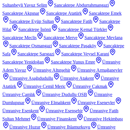
Sultanbeyli Yavuz Selim
Sancaktepe Abdurrahmangazi
Sancaktepe Akpınar
Sancaktepe Atatürk
Sancaktepe Emek
Sancaktepe Eyüp Sultan
Sancaktepe Fatih
Sancaktepe
Hilal
Sancaktepe İnönü
Sancaktepe Kemal Türkler
Sancaktepe Meclis
Sancaktepe Merve
Sancaktepe Mevlana
Sancaktepe Osmangazi
Sancaktepe Paşaköy
Sancaktepe
Safa
Sancaktepe Sarıgazi
Sancaktepe Veysel Karani
Sancaktepe Yenidoğan
Sancaktepe Yunus Emre
Ümraniye
Adem Yavuz
Ümraniye Altınşehir
Ümraniye Armağanevler
Ümraniye Aşağıdudullu
Ümraniye Atakent
Ümraniye
Atatürk
Ümraniye Cemil Meriç
Ümraniye Çakmak
Ümraniye Çamlık
Ümraniye Dudullu OSB
Ümraniye
Dumlupınar
Ümraniye Elmalıkent
Ümraniye Esenevler
Ümraniye Esenkent
Ümraniye Esenşehir
Ümraniye Fatih
Sultan Mehmet
Ümraniye Finanskent
Ümraniye Hekimbaşı
Ümraniye Huzur
Ümraniye Ihlamurkuyu
Ümraniye