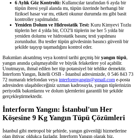
6 Aylık Göz Kontrolü:
Kullanıcılar tarafından 6 ayda bir
tüpün ibresi yeşil alanda mı, tüpün üzerinde herhangi bir
fiziksel hasar var mı, etiketi okunur durumda mı gibi basit
kontroller yapılmalıdır.
Yeniden Dolum ve Hidrostatik Test:
Kuru Kimyevi Tozlu
tüplerin her 4 yılda bir, CO2'li tüplerin ise her 5 yılda bir
yeniden dolumu ve hidrostatik basınç testi yapılması
zorunludur. Bu testler tüpün gövdesinin basıncı güvenli bir
şekilde taşıyıp taşımadığını kontrol eder.
Bakımları aksatılmış veya kontrol tarihi geçmiş bir
yangın tüpü
,
yangın anında çalışmayabilir ve büyük felaketlere yol açabilir.
Unutmayın, ihmal edilen her tüp potansiyel bir tehlike demektir.
İnterform Yangın, İkitelli OSB - İstanbul adresimizde, 0 546 843 73
72 numaralı telefondan veya
interformyangin@gmail.com
e-posta
adresinden ulaşabileceğiniz uzman kadrosuyla, yangın tüplerinizin
periyodik bakımlarını ve dolum işlemlerini garantili bir şekilde
gerçekleştirmektedir.
İnterform Yangın: İstanbul'un Her
Köşesine 9 Kg Yangın Tüpü Çözümleri
İstanbul gibi metropol bir şehirde, yangın güvenliği hizmetlerine
olan ihtiyaç oldukça fazladır. İnterform Yangın olarak biz,