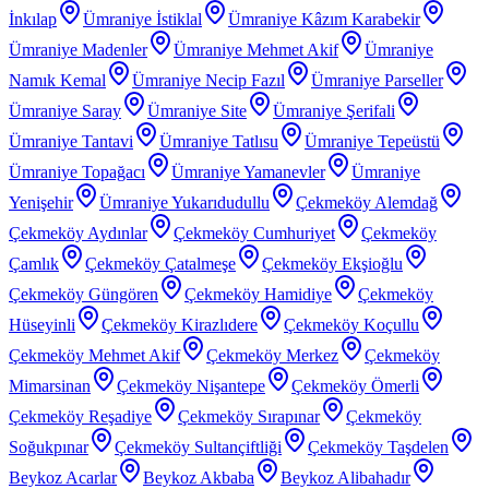
İnkılap
Ümraniye İstiklal
Ümraniye Kâzım Karabekir
Ümraniye Madenler
Ümraniye Mehmet Akif
Ümraniye
Namık Kemal
Ümraniye Necip Fazıl
Ümraniye Parseller
Ümraniye Saray
Ümraniye Site
Ümraniye Şerifali
Ümraniye Tantavi
Ümraniye Tatlısu
Ümraniye Tepeüstü
Ümraniye Topağacı
Ümraniye Yamanevler
Ümraniye
Yenişehir
Ümraniye Yukarıdudullu
Çekmeköy Alemdağ
Çekmeköy Aydınlar
Çekmeköy Cumhuriyet
Çekmeköy
Çamlık
Çekmeköy Çatalmeşe
Çekmeköy Ekşioğlu
Çekmeköy Güngören
Çekmeköy Hamidiye
Çekmeköy
Hüseyinli
Çekmeköy Kirazlıdere
Çekmeköy Koçullu
Çekmeköy Mehmet Akif
Çekmeköy Merkez
Çekmeköy
Mimarsinan
Çekmeköy Nişantepe
Çekmeköy Ömerli
Çekmeköy Reşadiye
Çekmeköy Sırapınar
Çekmeköy
Soğukpınar
Çekmeköy Sultançiftliği
Çekmeköy Taşdelen
Beykoz Acarlar
Beykoz Akbaba
Beykoz Alibahadır