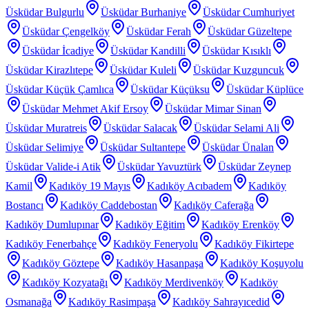
Üsküdar Bulgurlu
Üsküdar Burhaniye
Üsküdar Cumhuriyet
Üsküdar Çengelköy
Üsküdar Ferah
Üsküdar Güzeltepe
Üsküdar İcadiye
Üsküdar Kandilli
Üsküdar Kısıklı
Üsküdar Kirazlıtepe
Üsküdar Kuleli
Üsküdar Kuzguncuk
Üsküdar Küçük Çamlıca
Üsküdar Küçüksu
Üsküdar Küplüce
Üsküdar Mehmet Akif Ersoy
Üsküdar Mimar Sinan
Üsküdar Muratreis
Üsküdar Salacak
Üsküdar Selami Ali
Üsküdar Selimiye
Üsküdar Sultantepe
Üsküdar Ünalan
Üsküdar Valide-i Atik
Üsküdar Yavuztürk
Üsküdar Zeynep
Kamil
Kadıköy 19 Mayıs
Kadıköy Acıbadem
Kadıköy
Bostancı
Kadıköy Caddebostan
Kadıköy Caferağa
Kadıköy Dumlupınar
Kadıköy Eğitim
Kadıköy Erenköy
Kadıköy Fenerbahçe
Kadıköy Feneryolu
Kadıköy Fikirtepe
Kadıköy Göztepe
Kadıköy Hasanpaşa
Kadıköy Koşuyolu
Kadıköy Kozyatağı
Kadıköy Merdivenköy
Kadıköy
Osmanağa
Kadıköy Rasimpaşa
Kadıköy Sahrayıcedid