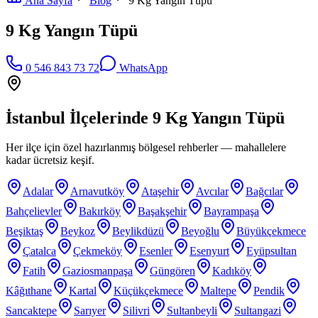
Ana Sayfa
Blog
9 Kg Yangın Tüpü
9 Kg Yangın Tüpü
0 546 843 73 72
WhatsApp
İstanbul İlçelerinde
9 Kg Yangın Tüpü
Her ilçe için özel hazırlanmış bölgesel rehberler — mahallelere
kadar ücretsiz keşif.
Adalar
Arnavutköy
Ataşehir
Avcılar
Bağcılar
Bahçelievler
Bakırköy
Başakşehir
Bayrampaşa
Beşiktaş
Beykoz
Beylikdüzü
Beyoğlu
Büyükçekmece
Çatalca
Çekmeköy
Esenler
Esenyurt
Eyüpsultan
Fatih
Gaziosmanpaşa
Güngören
Kadıköy
Kâğıthane
Kartal
Küçükçekmece
Maltepe
Pendik
Sancaktepe
Sarıyer
Silivri
Sultanbeyli
Sultangazi