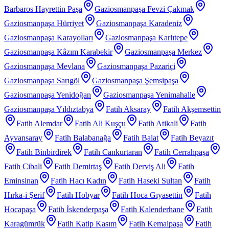
Barbaros Hayrettin Paşa
Gaziosmanpaşa Fevzi Çakmak
Gaziosmanpaşa Hürriyet
Gaziosmanpaşa Karadeniz
Gaziosmanpaşa Karayolları
Gaziosmanpaşa Karlıtepe
Gaziosmanpaşa Kâzım Karabekir
Gaziosmanpaşa Merkez
Gaziosmanpaşa Mevlana
Gaziosmanpaşa Pazariçi
Gaziosmanpaşa Sarıgöl
Gaziosmanpaşa Şemsipaşa
Gaziosmanpaşa Yenidoğan
Gaziosmanpaşa Yenimahalle
Gaziosmanpaşa Yıldıztabya
Fatih Aksaray
Fatih Akşemsettin
Fatih Alemdar
Fatih Ali Kuşçu
Fatih Atikali
Fatih
Ayvansaray
Fatih Balabanağa
Fatih Balat
Fatih Beyazıt
Fatih Binbirdirek
Fatih Cankurtaran
Fatih Cerrahpaşa
Fatih Cibali
Fatih Demirtaş
Fatih Derviş Ali
Fatih
Eminsinan
Fatih Hacı Kadın
Fatih Haseki Sultan
Fatih
Hırka-i Şerif
Fatih Hobyar
Fatih Hoca Gıyasettin
Fatih
Hocapaşa
Fatih İskenderpaşa
Fatih Kalenderhane
Fatih
Karagümrük
Fatih Katip Kasım
Fatih Kemalpaşa
Fatih