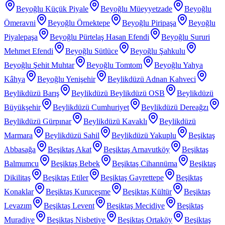
Beyoğlu Küçük Piyale
Beyoğlu Müeyyetzade
Beyoğlu
Ömeravni
Beyoğlu Örnektepe
Beyoğlu Piripaşa
Beyoğlu
Piyalepaşa
Beyoğlu Pürtelaş Hasan Efendi
Beyoğlu Sururi
Mehmet Efendi
Beyoğlu Sütlüce
Beyoğlu Şahkulu
Beyoğlu Şehit Muhtar
Beyoğlu Tomtom
Beyoğlu Yahya
Kâhya
Beyoğlu Yenişehir
Beylikdüzü Adnan Kahveci
Beylikdüzü Barış
Beylikdüzü Beylikdüzü OSB
Beylikdüzü
Büyükşehir
Beylikdüzü Cumhuriyet
Beylikdüzü Dereağzı
Beylikdüzü Gürpınar
Beylikdüzü Kavaklı
Beylikdüzü
Marmara
Beylikdüzü Sahil
Beylikdüzü Yakuplu
Beşiktaş
Abbasağa
Beşiktaş Akat
Beşiktaş Arnavutköy
Beşiktaş
Balmumcu
Beşiktaş Bebek
Beşiktaş Cihannüma
Beşiktaş
Dikilitaş
Beşiktaş Etiler
Beşiktaş Gayrettepe
Beşiktaş
Konaklar
Beşiktaş Kuruçeşme
Beşiktaş Kültür
Beşiktaş
Levazım
Beşiktaş Levent
Beşiktaş Mecidiye
Beşiktaş
Muradiye
Beşiktaş Nisbetiye
Beşiktaş Ortaköy
Beşiktaş