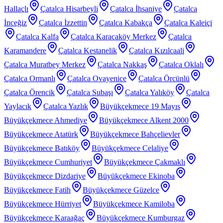
Hallaçlı
Çatalca Hisarbeyli
Çatalca İhsaniye
Çatalca
İnceğiz
Çatalca İzzettin
Çatalca Kabakça
Çatalca Kaleiçi
Çatalca Kalfa
Çatalca Karacaköy Merkez
Çatalca
Karamandere
Çatalca Kestanelik
Çatalca Kızılcaali
Çatalca Muratbey Merkez
Çatalca Nakkaş
Çatalca Oklalı
Çatalca Ormanlı
Çatalca Ovayenice
Çatalca Örcünlü
Çatalca Örencik
Çatalca Subaşı
Çatalca Yalıköy
Çatalca
Yaylacık
Çatalca Yazlık
Büyükçekmece 19 Mayıs
Büyükçekmece Ahmediye
Büyükçekmece Alkent 2000
Büyükçekmece Atatürk
Büyükçekmece Bahçelievler
Büyükçekmece Batıköy
Büyükçekmece Celaliye
Büyükçekmece Cumhuriyet
Büyükçekmece Çakmaklı
Büyükçekmece Dizdariye
Büyükçekmece Ekinoba
Büyükçekmece Fatih
Büyükçekmece Güzelce
Büyükçekmece Hürriyet
Büyükçekmece Kamiloba
Büyükçekmece Karaağaç
Büyükçekmece Kumburgaz