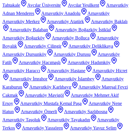
Tahtakale
Avcılar Üniversite
Avcılar Yeşilkent
Arnavutköy
Adnan Menderes
Arnavutköy Anadolu
Arnavutköy
Arnavutköy Merkez
Arnavutköy Atatürk
Arnavutköy Baklalı
Arnavutköy Balaban
Arnavutköy Boğazköy İstiklal
Arnavutköy Boğazköy
Arnavutköy Bolluca
Arnavutköy
Boyalık
Arnavutköy Çilingir
Arnavutköy Deliklikaya
Arnavutköy Dursunköy
Arnavutköy Durusu
Arnavutköy
Fatih
Arnavutköy Hacımaşlı
Arnavutköy Hadımköy
Arnavutköy Haraççı
Arnavutköy Hastane
Arnavutköy Hicret
Arnavutköy İmrahor
Arnavutköy İslambey
Arnavutköy
Karaburun
Arnavutköy Karlıbayır
Arnavutköy Mareşal Fevzi
Çakmak
Arnavutköy Mavigöl
Arnavutköy Mehmet Akif
Ersoy
Arnavutköy Mustafa Kemal Paşa
Arnavutköy Nene
Hatun
Arnavutköy Ömerli
Arnavutköy Sazlıbosna
Arnavutköy Taşoluk
Arnavutköy Tayakadın
Arnavutköy
Terkos
Arnavutköy Yassıören
Arnavutköy Yavuz Selim