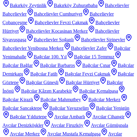
Bakırköy Zeytinlik
Bakırköy Zuhuratbaba
Bahçelievler
Bahçelievler
Bahçelievler Cumhuriyet
Bahçelievler
Çobançeşme
Bahçelievler Fevzi Çakmak
Bahçelievler
Hürriyet
Bahçelievler Kocasinan Merkez
Bahçelievler
Siyavuşpaşa
Bahçelievler Soğanlı
Bahçelievler Şirinevler
Bahçelievler Yenibosna Merkez
Bahçelievler Zafer
Bağcılar
Yenimahalle
Bağcılar 100. Yıl
Bağcılar 15 Temmuz
Bağcılar Bağlar
Bağcılar Barbaros
Bağcılar Çınar
Bağcılar
Demirkapı
Bağcılar Fatih
Bağcılar Fevzi Çakmak
Bağcılar
Göztepe
Bağcılar Güneşli
Bağcılar Hürriyet
Bağcılar
İnönü
Bağcılar Kâzım Karabekir
Bağcılar Kemalpaşa
Bağcılar Kirazlı
Bağcılar Mahmutbey
Bağcılar Merkez
Bağcılar Sancaktepe
Bağcılar Yavuzselim
Bağcılar Yenigün
Bağcılar Yıldıztepe
Avcılar Ambarlı
Avcılar Cihangir
Avcılar Denizköşkler
Avcılar Firuzköy
Avcılar Gümüşpala
Avcılar Merkez
Avcılar Mustafa Kemalpaşa
Avcılar