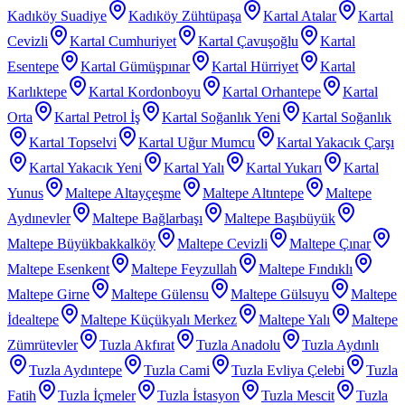
Kadıköy Suadiye
Kadıköy Zühtüpaşa
Kartal Atalar
Kartal
Cevizli
Kartal Cumhuriyet
Kartal Çavuşoğlu
Kartal
Esentepe
Kartal Gümüşpınar
Kartal Hürriyet
Kartal
Karlıktepe
Kartal Kordonboyu
Kartal Orhantepe
Kartal
Orta
Kartal Petrol İş
Kartal Soğanlık Yeni
Kartal Soğanlık
Kartal Topselvi
Kartal Uğur Mumcu
Kartal Yakacık Çarşı
Kartal Yakacık Yeni
Kartal Yalı
Kartal Yukarı
Kartal
Yunus
Maltepe Altayçeşme
Maltepe Altıntepe
Maltepe
Aydınevler
Maltepe Bağlarbaşı
Maltepe Başıbüyük
Maltepe Büyükbakkalköy
Maltepe Cevizli
Maltepe Çınar
Maltepe Esenkent
Maltepe Feyzullah
Maltepe Fındıklı
Maltepe Girne
Maltepe Gülensu
Maltepe Gülsuyu
Maltepe
İdealtepe
Maltepe Küçükyalı Merkez
Maltepe Yalı
Maltepe
Zümrütevler
Tuzla Akfırat
Tuzla Anadolu
Tuzla Aydınlı
Tuzla Aydıntepe
Tuzla Cami
Tuzla Evliya Çelebi
Tuzla
Fatih
Tuzla İçmeler
Tuzla İstasyon
Tuzla Mescit
Tuzla