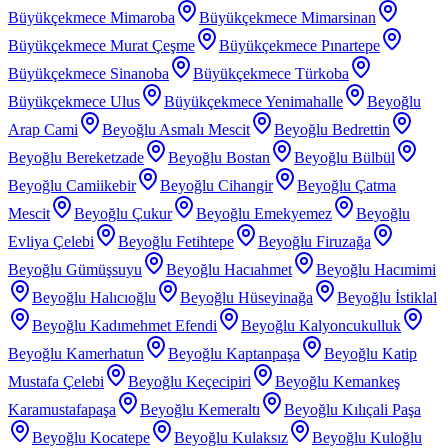
Büyükçekmece Mimaroba
Büyükçekmece Mimarsinan
Büyükçekmece Murat Çeşme
Büyükçekmece Pınartepe
Büyükçekmece Sinanoba
Büyükçekmece Türkoba
Büyükçekmece Ulus
Büyükçekmece Yenimahalle
Beyoğlu
Arap Cami
Beyoğlu Asmalı Mescit
Beyoğlu Bedrettin
Beyoğlu Bereketzade
Beyoğlu Bostan
Beyoğlu Bülbül
Beyoğlu Camiikebir
Beyoğlu Cihangir
Beyoğlu Çatma
Mescit
Beyoğlu Çukur
Beyoğlu Emekyemez
Beyoğlu
Evliya Çelebi
Beyoğlu Fetihtepe
Beyoğlu Firuzağa
Beyoğlu Gümüşsuyu
Beyoğlu Hacıahmet
Beyoğlu Hacımimi
Beyoğlu Halıcıoğlu
Beyoğlu Hüseyinağa
Beyoğlu İstiklal
Beyoğlu Kadımehmet Efendi
Beyoğlu Kalyoncukulluk
Beyoğlu Kamerhatun
Beyoğlu Kaptanpaşa
Beyoğlu Katip
Mustafa Çelebi
Beyoğlu Keçecipiri
Beyoğlu Kemankeş
Karamustafapaşa
Beyoğlu Kemeraltı
Beyoğlu Kılıçali Paşa
Beyoğlu Kocatepe
Beyoğlu Kulaksız
Beyoğlu Kuloğlu