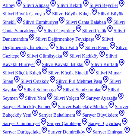
Alibey
Silivri Alipaşa
Silivri Bekirli
Silivri Beyciler
Silivri Büyük Çavuşlu
Silivri Büyük Kılıçlı
Silivri Büyük
Sinekli
Silivri Cumhuriyet
Silivri Çanta Balaban
Silivri
Çanta Sancaktepe
Silivri Çayırdere
Silivri Çeltik
Silivri
Danamandıra
Silivri Değirmenköy Fevzipaşa
Silivri
Değirmenköy İsmetpaşa
Silivri Fatih
Silivri Fener
Silivri
Gazitepe
Silivri Gümüşyaka
Silivri Kadıköy
Silivri
Kavaklı Hürriyet
Silivri Kavaklı İstiklal
Silivri Kurfallı
Silivri Küçük Kılıçlı
Silivri Küçük Sinekli
Silivri Mimar
Sinan
Silivri Ortaköy
Silivri Piri Mehmet Paşa
Silivri
Sayalar
Silivri Selimpaşa
Silivri Semizkumlar
Silivri
Seymen
Silivri Yeni
Silivri Yolçatı
Sarıyer Ayazağa
Sarıyer Bahçeköy Kemer
Sarıyer Bahçeköy Merkez
Sarıyer
Bahçeköy Yeni
Sarıyer Baltalimanı
Sarıyer Büyükdere
Sarıyer Cumhuriyet
Sarıyer Çamlıtepe
Sarıyer Çayırbaşı
Sarıyer Darüşşafaka
Sarıyer Demirciköy
Sarıyer Emirgan