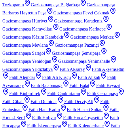
Tozkoparan
Gaziosmanpaşa Bağlarbaşı
Gaziosmanpaşa
Barbaros Hayrettin Paşa
Gaziosmanpaşa Fevzi Çakmak
Gaziosmanpaşa Hürriyet
Gaziosmanpaşa Karadeniz
Gaziosmanpaşa Karayolları
Gaziosmanpaşa Karlıtepe
Gaziosmanpaşa Kâzım Karabekir
Gaziosmanpaşa Merkez
Gaziosmanpaşa Mevlana
Gaziosmanpaşa Pazariçi
Gaziosmanpaşa Sarıgöl
Gaziosmanpaşa Şemsipaşa
Gaziosmanpaşa Yenidoğan
Gaziosmanpaşa Yenimahalle
Gaziosmanpaşa Yıldıztabya
Fatih Aksaray
Fatih Akşemsettin
Fatih Alemdar
Fatih Ali Kuşçu
Fatih Atikali
Fatih
Ayvansaray
Fatih Balabanağa
Fatih Balat
Fatih Beyazıt
Fatih Binbirdirek
Fatih Cankurtaran
Fatih Cerrahpaşa
Fatih Cibali
Fatih Demirtaş
Fatih Derviş Ali
Fatih
Eminsinan
Fatih Hacı Kadın
Fatih Haseki Sultan
Fatih
Hırka-i Şerif
Fatih Hobyar
Fatih Hoca Gıyasettin
Fatih
Hocapaşa
Fatih İskenderpaşa
Fatih Kalenderhane
Fatih