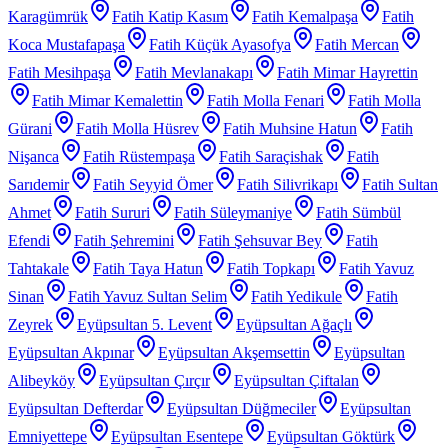
Karagümrük
Fatih Katip Kasım
Fatih Kemalpaşa
Fatih
Koca Mustafapaşa
Fatih Küçük Ayasofya
Fatih Mercan
Fatih Mesihpaşa
Fatih Mevlanakapı
Fatih Mimar Hayrettin
Fatih Mimar Kemalettin
Fatih Molla Fenari
Fatih Molla
Gürani
Fatih Molla Hüsrev
Fatih Muhsine Hatun
Fatih
Nişanca
Fatih Rüstempaşa
Fatih Saraçishak
Fatih
Sarıdemir
Fatih Seyyid Ömer
Fatih Silivrikapı
Fatih Sultan
Ahmet
Fatih Sururi
Fatih Süleymaniye
Fatih Sümbül
Efendi
Fatih Şehremini
Fatih Şehsuvar Bey
Fatih
Tahtakale
Fatih Taya Hatun
Fatih Topkapı
Fatih Yavuz
Sinan
Fatih Yavuz Sultan Selim
Fatih Yedikule
Fatih
Zeyrek
Eyüpsultan 5. Levent
Eyüpsultan Ağaçlı
Eyüpsultan Akpınar
Eyüpsultan Akşemsettin
Eyüpsultan
Alibeyköy
Eyüpsultan Çırçır
Eyüpsultan Çiftalan
Eyüpsultan Defterdar
Eyüpsultan Düğmeciler
Eyüpsultan
Emniyettepe
Eyüpsultan Esentepe
Eyüpsultan Göktürk