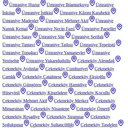
Ümraniye Huzur
Ümraniye Ihlamurkuyu
Ümraniye
İnkılap
Ümraniye İstiklal
Ümraniye Kâzım Karabekir
Ümraniye Madenler
Ümraniye Mehmet Akif
Ümraniye
Namık Kemal
Ümraniye Necip Fazıl
Ümraniye Parseller
Ümraniye Saray
Ümraniye Site
Ümraniye Şerifali
Ümraniye Tantavi
Ümraniye Tatlısu
Ümraniye Tepeüstü
Ümraniye Topağacı
Ümraniye Yamanevler
Ümraniye
Yenişehir
Ümraniye Yukarıdudullu
Çekmeköy Alemdağ
Çekmeköy Aydınlar
Çekmeköy Cumhuriyet
Çekmeköy
Çamlık
Çekmeköy Çatalmeşe
Çekmeköy Ekşioğlu
Çekmeköy Güngören
Çekmeköy Hamidiye
Çekmeköy
Hüseyinli
Çekmeköy Kirazlıdere
Çekmeköy Koçullu
Çekmeköy Mehmet Akif
Çekmeköy Merkez
Çekmeköy
Mimarsinan
Çekmeköy Nişantepe
Çekmeköy Ömerli
Çekmeköy Reşadiye
Çekmeköy Sırapınar
Çekmeköy
Soğukpınar
Çekmeköy Sultançiftliği
Çekmeköy Taşdelen