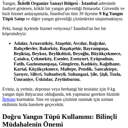
Yangın,
İkitelli Organize Sanayi Bölgesi - İstanbul
adresinde
faaliyet gösteren, köklü bir yangın güvenliği firmasıdır. Güvenilir ve
hızlı hizmet anlayışımızla, İstanbul'un tüm 39 ilçesine
9 Kg Yangın
Tüpü Satışı
ve diğer yangın güvenliği çözümlerini ulaştırmaktayız.
Peki, hangi ilçelerde hizmet veriyoruz? İstanbul'un her bir
köşesindeyiz:
Adalar, Arnavutköy, Ataşehir, Avcılar, Bağcılar,
Bahçelievler, Bakırköy, Başakşehir, Bayrampaşa,
Beşiktaş, Beykoz, Beylikdüzü, Beyoğlu, Büyükçekmece,
Çatalca, Çekmeköy, Esenler, Esenyurt, Eyüpsultan,
Fatih, Gaziosmanpaşa, Güngören, Kadıköy, Kağıthane,
Kartal, Küçükçekmece, Maltepe, Pendik, Sancaktepe,
Sarıyer, Silivri, Sultanbeyli, Sultangazi, Şile, Şişli, Tuzla,
Ümraniye, Üsküdar, Zeytinburnu.
Eviniz, iş yeriniz, deponuz veya herhangi bir tesisiniz için 9 kg
yangın tüpü ihtiyacınız olduğunda, tek yapmanız gereken bizimle
İletişim
kurmaktır. Size en uygun çözümü sunmak için uzman
ekibimiz hızla harekete geçecektir.
Doğru Yangın Tüpü Kullanımı: Bilinçli
Müdahalenin Önemi