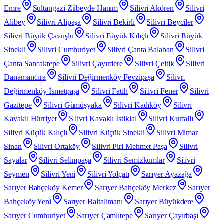
Emre
Sultangazi Zübeyde Hanım
Silivri Akören
Silivri
Alibey
Silivri Alipaşa
Silivri Bekirli
Silivri Beyciler
Silivri Büyük Çavuşlu
Silivri Büyük Kılıçlı
Silivri Büyük
Sinekli
Silivri Cumhuriyet
Silivri Çanta Balaban
Silivri
Çanta Sancaktepe
Silivri Çayırdere
Silivri Çeltik
Silivri
Danamandıra
Silivri Değirmenköy Fevzipaşa
Silivri
Değirmenköy İsmetpaşa
Silivri Fatih
Silivri Fener
Silivri
Gazitepe
Silivri Gümüşyaka
Silivri Kadıköy
Silivri
Kavaklı Hürriyet
Silivri Kavaklı İstiklal
Silivri Kurfallı
Silivri Küçük Kılıçlı
Silivri Küçük Sinekli
Silivri Mimar
Sinan
Silivri Ortaköy
Silivri Piri Mehmet Paşa
Silivri
Sayalar
Silivri Selimpaşa
Silivri Semizkumlar
Silivri
Seymen
Silivri Yeni
Silivri Yolçatı
Sarıyer Ayazağa
Sarıyer Bahçeköy Kemer
Sarıyer Bahçeköy Merkez
Sarıyer
Bahçeköy Yeni
Sarıyer Baltalimanı
Sarıyer Büyükdere
Sarıyer Cumhuriyet
Sarıyer Çamlıtepe
Sarıyer Çayırbaşı