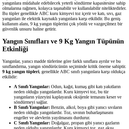
yangınlara müdahale edebilecek yeterli söndürme kapasitesine sahip
olmalarına rağmen, kolayca taşınabilir ve kullanılabilir niteliktedirler.
Bu tüpler genellikle ABC kuru kimyevi toz içerir ve katı, sıvı, gaz
yangınları ile elektrik kaynaklı yangınlara karşı etkilidir. Bu geniş
kullanım alanı, 9 kg yangın tüplerini çok yönlü ve vazgeçilmez bir
güvenlik unsuru haline getirir.
Yangın Sınıfları ve 9 Kg Yangın Tüpünün
Etkinliği
Yangınlar, yanıcı madde türlerine göre farklı sınıflara ayrılır ve bu
sınıflandırma, yangın söndürücünün seçiminde kritik öneme sahiptir.
9 kg yangın tüpleri
, genellikle ABC sınıfı yangınlara karşı oldukça
etkilidir:
A Sınıfı Yangınlar:
Odun, kağıt, kumaş gibi katı yakıtların
neden olduğu yangınlardır. Kuru kimyevi toz, bu tür
yangınların yüzeyini kaplayarak oksijenle temasını keser ve
söndürmeyi sağlar.
B Sınıfı Yangınlar:
Benzin, alkol, boya gibi yanıcı sıvıların
neden olduğu yangınlardır. Toz, sıvının buharlaşmasını
engeller ve alevlerin yayılmasını durdurur.
C Sınıfı Yangınlar:
Doğalgaz, propan gibi yanıcı gazların
neden olduğu yangınlardır. Kuru kimyevi toz, gaz akışı