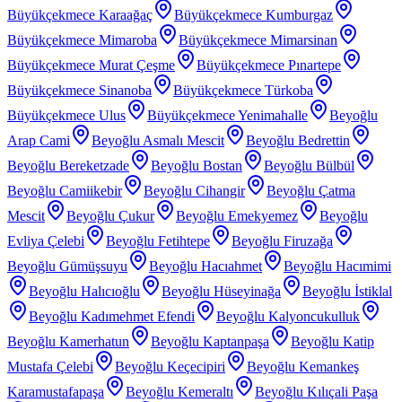
Büyükçekmece Karaağaç
Büyükçekmece Kumburgaz
Büyükçekmece Mimaroba
Büyükçekmece Mimarsinan
Büyükçekmece Murat Çeşme
Büyükçekmece Pınartepe
Büyükçekmece Sinanoba
Büyükçekmece Türkoba
Büyükçekmece Ulus
Büyükçekmece Yenimahalle
Beyoğlu
Arap Cami
Beyoğlu Asmalı Mescit
Beyoğlu Bedrettin
Beyoğlu Bereketzade
Beyoğlu Bostan
Beyoğlu Bülbül
Beyoğlu Camiikebir
Beyoğlu Cihangir
Beyoğlu Çatma
Mescit
Beyoğlu Çukur
Beyoğlu Emekyemez
Beyoğlu
Evliya Çelebi
Beyoğlu Fetihtepe
Beyoğlu Firuzağa
Beyoğlu Gümüşsuyu
Beyoğlu Hacıahmet
Beyoğlu Hacımimi
Beyoğlu Halıcıoğlu
Beyoğlu Hüseyinağa
Beyoğlu İstiklal
Beyoğlu Kadımehmet Efendi
Beyoğlu Kalyoncukulluk
Beyoğlu Kamerhatun
Beyoğlu Kaptanpaşa
Beyoğlu Katip
Mustafa Çelebi
Beyoğlu Keçecipiri
Beyoğlu Kemankeş
Karamustafapaşa
Beyoğlu Kemeraltı
Beyoğlu Kılıçali Paşa