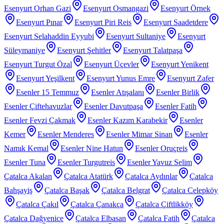
Esenyurt Orhan Gazi
Esenyurt Osmangazi
Esenyurt Örnek
Esenyurt Pınar
Esenyurt Piri Reis
Esenyurt Saadetdere
Esenyurt Selahaddin Eyyubi
Esenyurt Sultaniye
Esenyurt
Süleymaniye
Esenyurt Şehitler
Esenyurt Talatpaşa
Esenyurt Turgut Özal
Esenyurt Üçevler
Esenyurt Yenikent
Esenyurt Yeşilkent
Esenyurt Yunus Emre
Esenyurt Zafer
Esenler 15 Temmuz
Esenler Atışalanı
Esenler Birlik
Esenler Çiftehavuzlar
Esenler Davutpaşa
Esenler Fatih
Esenler Fevzi Çakmak
Esenler Kazım Karabekir
Esenler
Kemer
Esenler Menderes
Esenler Mimar Sinan
Esenler
Namık Kemal
Esenler Nine Hatun
Esenler Oruçreis
Esenler Tuna
Esenler Turgutreis
Esenler Yavuz Selim
Çatalca Akalan
Çatalca Atatürk
Çatalca Aydınlar
Çatalca
Bahşayiş
Çatalca Başak
Çatalca Belgrat
Çatalca Celepköy
Çatalca Çakıl
Çatalca Çanakça
Çatalca Çiftlikköy
Çatalca Dağyenice
Çatalca Elbasan
Çatalca Fatih
Çatalca