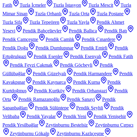
Fatih
Tuzla İçmeler
Tuzla İstasyon
Tuzla Mescit
Tuzla
Mimar Sinan
Tuzla Orhanlı
Tuzla Orta
Tuzla Postane
Tuzla Şifa
Tuzla Tepeören
Tuzla Yayla
Pendik Ahmet
Yesevi
Pendik Bahçelievler
Pendik Ballıca
Pendik Batı
Pendik Çamçeşme
Pendik Çamlık
Pendik Çınardere
Pendik Doğu
Pendik Dumlupınar
Pendik Emirli
Pendik
Ertuğrulgazi
Pendik Esenler
Pendik Esenyalı
Pendik Fatih
Pendik Fevzi Çakmak
Pendik Göçbeyli
Pendik
Güllübağlar
Pendik Güzelyalı
Pendik Harmandere
Pendik
Kavakpınar
Pendik Kaynarca
Pendik Kurna
Pendik
Kurtdoğmuş
Pendik Kurtköy
Pendik Orhangazi
Pendik
Orta
Pendik Ramazanoğlu
Pendik Sanayi
Pendik
Sapanbağları
Pendik Sülüntepe
Pendik Şeyhli
Pendik
Velibaba
Pendik Yayalar
Pendik Yeni
Pendik Yenişehir
Pendik Yeşilbağlar
Zeytinburnu Beştelsiz
Zeytinburnu Çırpıcı
Zeytinburnu Gökalp
Zeytinburnu Kazlıçeşme