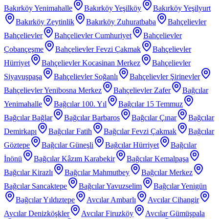
Bakırköy Yenimahalle
Bakırköy Yeşilköy
Bakırköy Yeşilyurt
Bakırköy Zeytinlik
Bakırköy Zuhuratbaba
Bahçelievler
Bahçelievler
Bahçelievler Cumhuriyet
Bahçelievler
Çobançeşme
Bahçelievler Fevzi Çakmak
Bahçelievler
Hürriyet
Bahçelievler Kocasinan Merkez
Bahçelievler
Siyavuşpaşa
Bahçelievler Soğanlı
Bahçelievler Şirinevler
Bahçelievler Yenibosna Merkez
Bahçelievler Zafer
Bağcılar
Yenimahalle
Bağcılar 100. Yıl
Bağcılar 15 Temmuz
Bağcılar Bağlar
Bağcılar Barbaros
Bağcılar Çınar
Bağcılar
Demirkapı
Bağcılar Fatih
Bağcılar Fevzi Çakmak
Bağcılar
Göztepe
Bağcılar Güneşli
Bağcılar Hürriyet
Bağcılar
İnönü
Bağcılar Kâzım Karabekir
Bağcılar Kemalpaşa
Bağcılar Kirazlı
Bağcılar Mahmutbey
Bağcılar Merkez
Bağcılar Sancaktepe
Bağcılar Yavuzselim
Bağcılar Yenigün
Bağcılar Yıldıztepe
Avcılar Ambarlı
Avcılar Cihangir
Avcılar Denizköşkler
Avcılar Firuzköy
Avcılar Gümüşpala