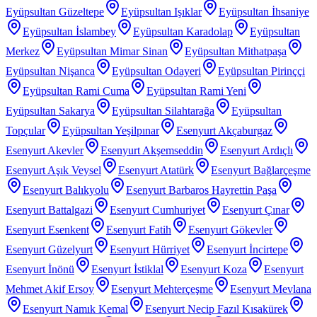
Eyüpsultan Güzeltepe
Eyüpsultan Işıklar
Eyüpsultan İhsaniye
Eyüpsultan İslambey
Eyüpsultan Karadolap
Eyüpsultan
Merkez
Eyüpsultan Mimar Sinan
Eyüpsultan Mithatpaşa
Eyüpsultan Nişanca
Eyüpsultan Odayeri
Eyüpsultan Pirinççi
Eyüpsultan Rami Cuma
Eyüpsultan Rami Yeni
Eyüpsultan Sakarya
Eyüpsultan Silahtarağa
Eyüpsultan
Topçular
Eyüpsultan Yeşilpınar
Esenyurt Akçaburgaz
Esenyurt Akevler
Esenyurt Akşemseddin
Esenyurt Ardıçlı
Esenyurt Aşık Veysel
Esenyurt Atatürk
Esenyurt Bağlarçeşme
Esenyurt Balıkyolu
Esenyurt Barbaros Hayrettin Paşa
Esenyurt Battalgazi
Esenyurt Cumhuriyet
Esenyurt Çınar
Esenyurt Esenkent
Esenyurt Fatih
Esenyurt Gökevler
Esenyurt Güzelyurt
Esenyurt Hürriyet
Esenyurt İncirtepe
Esenyurt İnönü
Esenyurt İstiklal
Esenyurt Koza
Esenyurt
Mehmet Akif Ersoy
Esenyurt Mehterçeşme
Esenyurt Mevlana
Esenyurt Namık Kemal
Esenyurt Necip Fazıl Kısakürek