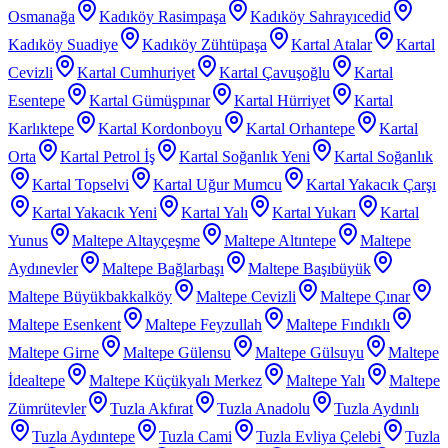
Osmanağa
Kadıköy Rasimpaşa
Kadıköy Sahrayıcedid
Kadıköy Suadiye
Kadıköy Zühtüpaşa
Kartal Atalar
Kartal
Cevizli
Kartal Cumhuriyet
Kartal Çavuşoğlu
Kartal
Esentepe
Kartal Gümüşpınar
Kartal Hürriyet
Kartal
Karlıktepe
Kartal Kordonboyu
Kartal Orhantepe
Kartal
Orta
Kartal Petrol İş
Kartal Soğanlık Yeni
Kartal Soğanlık
Kartal Topselvi
Kartal Uğur Mumcu
Kartal Yakacık Çarşı
Kartal Yakacık Yeni
Kartal Yalı
Kartal Yukarı
Kartal
Yunus
Maltepe Altayçeşme
Maltepe Altıntepe
Maltepe
Aydınevler
Maltepe Bağlarbaşı
Maltepe Başıbüyük
Maltepe Büyükbakkalköy
Maltepe Cevizli
Maltepe Çınar
Maltepe Esenkent
Maltepe Feyzullah
Maltepe Fındıklı
Maltepe Girne
Maltepe Gülensu
Maltepe Gülsuyu
Maltepe
İdealtepe
Maltepe Küçükyalı Merkez
Maltepe Yalı
Maltepe
Zümrütevler
Tuzla Akfırat
Tuzla Anadolu
Tuzla Aydınlı
Tuzla Aydıntepe
Tuzla Cami
Tuzla Evliya Çelebi
Tuzla