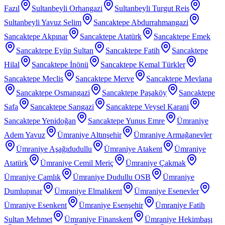
Fazıl
Sultanbeyli Orhangazi
Sultanbeyli Turgut Reis
Sultanbeyli Yavuz Selim
Sancaktepe Abdurrahmangazi
Sancaktepe Akpınar
Sancaktepe Atatürk
Sancaktepe Emek
Sancaktepe Eyüp Sultan
Sancaktepe Fatih
Sancaktepe
Hilal
Sancaktepe İnönü
Sancaktepe Kemal Türkler
Sancaktepe Meclis
Sancaktepe Merve
Sancaktepe Mevlana
Sancaktepe Osmangazi
Sancaktepe Paşaköy
Sancaktepe
Safa
Sancaktepe Sarıgazi
Sancaktepe Veysel Karani
Sancaktepe Yenidoğan
Sancaktepe Yunus Emre
Ümraniye
Adem Yavuz
Ümraniye Altınşehir
Ümraniye Armağanevler
Ümraniye Aşağıdudullu
Ümraniye Atakent
Ümraniye
Atatürk
Ümraniye Cemil Meriç
Ümraniye Çakmak
Ümraniye Çamlık
Ümraniye Dudullu OSB
Ümraniye
Dumlupınar
Ümraniye Elmalıkent
Ümraniye Esenevler
Ümraniye Esenkent
Ümraniye Esenşehir
Ümraniye Fatih
Sultan Mehmet
Ümraniye Finanskent
Ümraniye Hekimbaşı