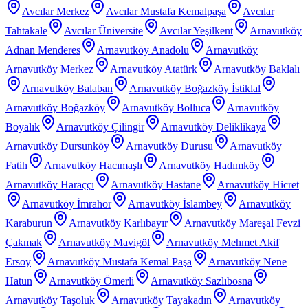
Avcılar Merkez
Avcılar Mustafa Kemalpaşa
Avcılar
Tahtakale
Avcılar Üniversite
Avcılar Yeşilkent
Arnavutköy
Adnan Menderes
Arnavutköy Anadolu
Arnavutköy
Arnavutköy Merkez
Arnavutköy Atatürk
Arnavutköy Baklalı
Arnavutköy Balaban
Arnavutköy Boğazköy İstiklal
Arnavutköy Boğazköy
Arnavutköy Bolluca
Arnavutköy
Boyalık
Arnavutköy Çilingir
Arnavutköy Deliklikaya
Arnavutköy Dursunköy
Arnavutköy Durusu
Arnavutköy
Fatih
Arnavutköy Hacımaşlı
Arnavutköy Hadımköy
Arnavutköy Haraççı
Arnavutköy Hastane
Arnavutköy Hicret
Arnavutköy İmrahor
Arnavutköy İslambey
Arnavutköy
Karaburun
Arnavutköy Karlıbayır
Arnavutköy Mareşal Fevzi
Çakmak
Arnavutköy Mavigöl
Arnavutköy Mehmet Akif
Ersoy
Arnavutköy Mustafa Kemal Paşa
Arnavutköy Nene
Hatun
Arnavutköy Ömerli
Arnavutköy Sazlıbosna
Arnavutköy Taşoluk
Arnavutköy Tayakadın
Arnavutköy