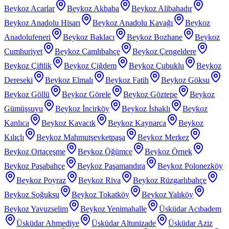
Beykoz Acarlar
Beykoz Akbaba
Beykoz Alibahadır
Beykoz Anadolu Hisarı
Beykoz Anadolu Kavağı
Beykoz
Anadolufeneri
Beykoz Baklacı
Beykoz Bozhane
Beykoz
Cumhuriyet
Beykoz Çamlıbahçe
Beykoz Çengeldere
Beykoz Çiftlik
Beykoz Çiğdem
Beykoz Çubuklu
Beykoz
Dereseki
Beykoz Elmalı
Beykoz Fatih
Beykoz Göksu
Beykoz Göllü
Beykoz Görele
Beykoz Göztepe
Beykoz
Gümüşsuyu
Beykoz İncirköy
Beykoz İshaklı
Beykoz
Kanlıca
Beykoz Kavacık
Beykoz Kaynarca
Beykoz
Kılıçlı
Beykoz Mahmutşevketpaşa
Beykoz Merkez
Beykoz Ortaçeşme
Beykoz Öğümce
Beykoz Örnek
Beykoz Paşabahçe
Beykoz Paşamandıra
Beykoz Polonezköy
Beykoz Poyraz
Beykoz Riva
Beykoz Rüzgarlıbahçe
Beykoz Soğuksu
Beykoz Tokatköy
Beykoz Yalıköy
Beykoz Yavuzselim
Beykoz Yenimahalle
Üsküdar Acıbadem
Üsküdar Ahmediye
Üsküdar Altunizade
Üsküdar Aziz