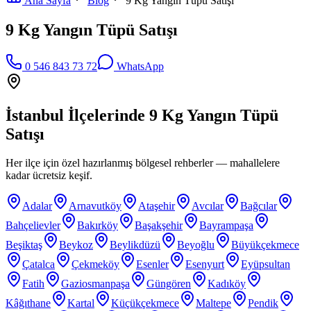
Ana Sayfa
Blog
9 Kg Yangın Tüpü Satışı
9 Kg Yangın Tüpü Satışı
0 546 843 73 72
WhatsApp
İstanbul İlçelerinde
9 Kg Yangın Tüpü
Satışı
Her ilçe için özel hazırlanmış bölgesel rehberler — mahallelere
kadar ücretsiz keşif.
Adalar
Arnavutköy
Ataşehir
Avcılar
Bağcılar
Bahçelievler
Bakırköy
Başakşehir
Bayrampaşa
Beşiktaş
Beykoz
Beylikdüzü
Beyoğlu
Büyükçekmece
Çatalca
Çekmeköy
Esenler
Esenyurt
Eyüpsultan
Fatih
Gaziosmanpaşa
Güngören
Kadıköy
Kâğıthane
Kartal
Küçükçekmece
Maltepe
Pendik