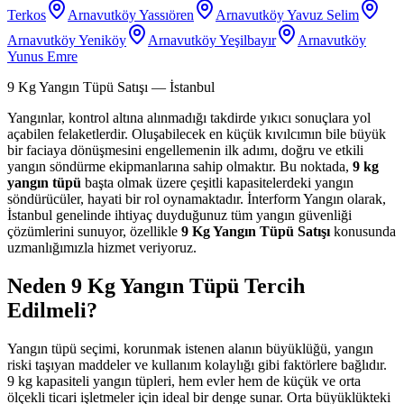
Terkos
Arnavutköy Yassıören
Arnavutköy Yavuz Selim
Arnavutköy Yeniköy
Arnavutköy Yeşilbayır
Arnavutköy
Yunus Emre
9 Kg Yangın Tüpü Satışı
— İstanbul
Yangınlar, kontrol altına alınmadığı takdirde yıkıcı sonuçlara yol
açabilen felaketlerdir. Oluşabilecek en küçük kıvılcımın bile büyük
bir faciaya dönüşmesini engellemenin ilk adımı, doğru ve etkili
yangın söndürme ekipmanlarına sahip olmaktır. Bu noktada,
9 kg
yangın tüpü
başta olmak üzere çeşitli kapasitelerdeki yangın
söndürücüler, hayati bir rol oynamaktadır. İnterform Yangın olarak,
İstanbul genelinde ihtiyaç duyduğunuz tüm yangın güvenliği
çözümlerini sunuyor, özellikle
9 Kg Yangın Tüpü Satışı
konusunda
uzmanlığımızla hizmet veriyoruz.
Neden 9 Kg Yangın Tüpü Tercih
Edilmeli?
Yangın tüpü seçimi, korunmak istenen alanın büyüklüğü, yangın
riski taşıyan maddeler ve kullanım kolaylığı gibi faktörlere bağlıdır.
9 kg kapasiteli yangın tüpleri, hem evler hem de küçük ve orta
ölçekli ticari işletmeler için ideal bir denge sunar. Orta büyüklükteki