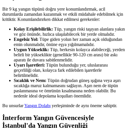
Bir 9 kg yangın tüpünü doğru yere konumlandırmak, acil
durumlarda zamandan kazanmak ve etkili müdahale edebilmek için
kritiktir. Konumlandırırken dikkat edilmesi gerekenler:
Kolay Erişilebilirlik:
Tüp, yangın riski taşıyan alanlara yakın
ve göz önünde, hızlıca ulaşılabilecek bir yerde olmalıdır.
Engelsiz Yol:
Tüpe giden yolun her zaman açık olduğundan
emin olunmalıdır, önüne eşya yığılmamalıdır.
Uygun Yükseklik:
Tüp, herkesin kolayca alabileceği, yerden
belirli bir yükseklikte (genellikle 90-120 cm arası) bir askı
aparatı ile duvara sabitlenmelidir.
Uyarı İşaretleri:
Tüpün bulunduğu yer, uluslararası
geçerliliği olan, kolayca fark edilebilen işaretlerle
belirtilmelidir.
Sıcaklık ve Nem:
Tüpün doğrudan güneş ışığına veya aşırı
sıcaklığa maruz kalmamasını sağlayın. Aşırı nem de tüpün
paslanmasına ve ömrünün kısalmasına neden olabilir. Bu
nedenle ideal depolama koşulları önemlidir.
Bu unsurlar
Yangın Dolabı
yerleşiminde de aynı öneme sahiptir.
İnterform Yangın Güvencesiyle
İstanbul'da Yangın Güvenliği