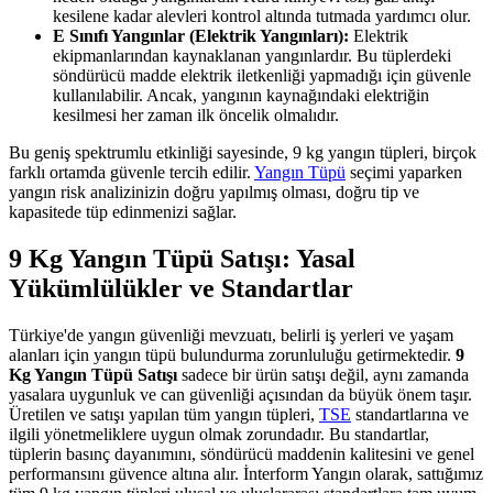
kesilene kadar alevleri kontrol altında tutmada yardımcı olur.
E Sınıfı Yangınlar (Elektrik Yangınları):
Elektrik
ekipmanlarından kaynaklanan yangınlardır. Bu tüplerdeki
söndürücü madde elektrik iletkenliği yapmadığı için güvenle
kullanılabilir. Ancak, yangının kaynağındaki elektriğin
kesilmesi her zaman ilk öncelik olmalıdır.
Bu geniş spektrumlu etkinliği sayesinde, 9 kg yangın tüpleri, birçok
farklı ortamda güvenle tercih edilir.
Yangın Tüpü
seçimi yaparken
yangın risk analizinizin doğru yapılmış olması, doğru tip ve
kapasitede tüp edinmenizi sağlar.
9 Kg Yangın Tüpü Satışı: Yasal
Yükümlülükler ve Standartlar
Türkiye'de yangın güvenliği mevzuatı, belirli iş yerleri ve yaşam
alanları için yangın tüpü bulundurma zorunluluğu getirmektedir.
9
Kg Yangın Tüpü Satışı
sadece bir ürün satışı değil, aynı zamanda
yasalara uygunluk ve can güvenliği açısından da büyük önem taşır.
Üretilen ve satışı yapılan tüm yangın tüpleri,
TSE
standartlarına ve
ilgili yönetmeliklere uygun olmak zorundadır. Bu standartlar,
tüplerin basınç dayanımını, söndürücü maddenin kalitesini ve genel
performansını güvence altına alır. İnterform Yangın olarak, sattığımız