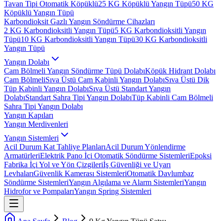
Tavan Tipi Otomatik Köpüklü
25 KG Köpüklü Yangın Tüpü
50 KG
Köpüklü Yangın Tüpü
Karbondioksit Gazlı Yangın Söndürme Cihazları
2 KG Karbondioksitli Yangın Tüpü
5 KG Karbondioksitli Yangın
Tüpü
10 KG Karbondioksitli Yangın Tüpü
30 KG Karbondioksitli
Yangın Tüpü
Yangın Dolabı
Cam Bölmeli Yangın Söndürme Tüpü Dolabı
Köpük Hidrant Dolabı
Cam Bölmeli
Sıva Üstü Cam Kabinli Yangın Dolabı
Sıva Üstü Dik
Tüp Kabinli Yangın Dolabı
Sıva Üstü Standart Yangın
Dolabı
Standart Sahra Tipi Yangın Dolabı
Tüp Kabinli Cam Bölmeli
Sahra Tipi Yangın Dolabı
Yangın Kapıları
Yangın Merdivenleri
Yangın Sistemleri
Acil Durum Kat Tahliye Planları
Acil Durum Yönlendirme
Armatürleri
Elektrik Pano İçi Otomatik Söndürme Sistemleri
Epoksi
Fabrika İçi Yol ve Yön Çizgileri
İş Güvenliği ve Uyarı
Levhaları
Güvenlik Kamerası Sistemleri
Otomatik Davlumbaz
Söndürme Sistemleri
Yangın Algılama ve Alarm Sistemleri
Yangın
Hidrofor ve Pompaları
Yangın Spring Sistemleri