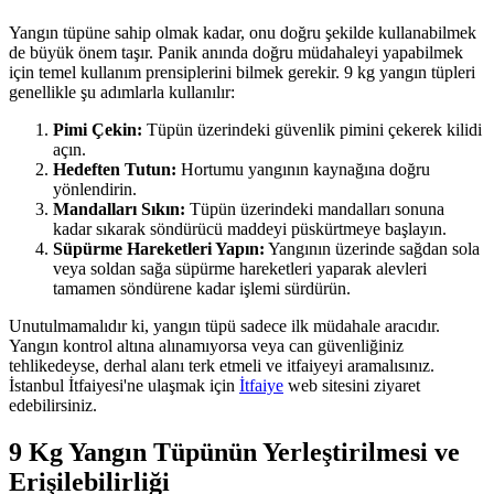
Yangın tüpüne sahip olmak kadar, onu doğru şekilde kullanabilmek
de büyük önem taşır. Panik anında doğru müdahaleyi yapabilmek
için temel kullanım prensiplerini bilmek gerekir. 9 kg yangın tüpleri
genellikle şu adımlarla kullanılır:
Pimi Çekin:
Tüpün üzerindeki güvenlik pimini çekerek kilidi
açın.
Hedeften Tutun:
Hortumu yangının kaynağına doğru
yönlendirin.
Mandalları Sıkın:
Tüpün üzerindeki mandalları sonuna
kadar sıkarak söndürücü maddeyi püskürtmeye başlayın.
Süpürme Hareketleri Yapın:
Yangının üzerinde sağdan sola
veya soldan sağa süpürme hareketleri yaparak alevleri
tamamen söndürene kadar işlemi sürdürün.
Unutulmamalıdır ki, yangın tüpü sadece ilk müdahale aracıdır.
Yangın kontrol altına alınamıyorsa veya can güvenliğiniz
tehlikedeyse, derhal alanı terk etmeli ve itfaiyeyi aramalısınız.
İstanbul İtfaiyesi'ne ulaşmak için
İtfaiye
web sitesini ziyaret
edebilirsiniz.
9 Kg Yangın Tüpünün Yerleştirilmesi ve
Erişilebilirliği