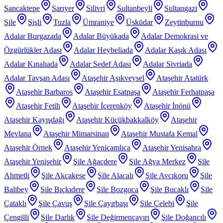
Sancaktepe
Sarıyer
Silivri
Sultanbeyli
Sultangazi
Şile
Şişli
Tuzla
Ümraniye
Üsküdar
Zeytinburnu
Adalar Burgazada
Adalar Büyükada
Adalar Demokrasi ve
Özgürlükler Adası
Adalar Heybeliada
Adalar Kaşık Adası
Adalar Kınalıada
Adalar Sedef Adası
Adalar Sivriada
Adalar Tavşan Adası
Ataşehir Aşıkveysel
Ataşehir Atatürk
Ataşehir Barbaros
Ataşehir Esatpaşa
Ataşehir Ferhatpaşa
Ataşehir Fetih
Ataşehir İçerenköy
Ataşehir İnönü
Ataşehir Kayışdağı
Ataşehir Küçükbakkalköy
Ataşehir
Mevlana
Ataşehir Mimarsinan
Ataşehir Mustafa Kemal
Ataşehir Örnek
Ataşehir Yeniçamlıca
Ataşehir Yenisahra
Ataşehir Yenişehir
Şile Ağaçdere
Şile Ağva Merkez
Şile
Ahmetli
Şile Akçakese
Şile Alacalı
Şile Avcıkoru
Şile
Balibey
Şile Bıçkıdere
Şile Bozgoca
Şile Bucaklı
Şile
Çataklı
Şile Çavuş
Şile Çayırbaşı
Şile Çelebi
Şile
Çengilli
Şile Darlık
Şile Değirmençayırı
Şile Doğancılı