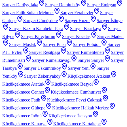
Sarıyer Darüşşafaka
Sarıyer Demirciköy
Sarıyer Emirgan
Sarıyer Fatih Sultan Mehmet
Sarıyer Ferahevler
Sarıyer
Garipçe
Sarıyer Gümüşdere
Sarıyer Huzur
Sarıyer İstinye
Sarıyer Kâzım Karabekir Paşa
Sarıyer Kısırkaya
Sarıyer
Kilyos
Sarıyer Kireçburnu
Sarıyer Kocataş
Sarıyer Maden
Sarıyer Maslak
Sarıyer Pınar
Sarıyer Poligon
Sarıyer
PTT Evleri
Sarıyer Reşitpaşa
Sarıyer Rumelifeneri
Sarıyer
Rumelihisarı
Sarıyer Rumelikavağı
Sarıyer Sarıyer
Sarıyer
Tarabya
Sarıyer Uskumruköy
Sarıyer Yeni
Sarıyer
Yeniköy
Sarıyer Zekeriyaköy
Küçükçekmece Atakent
Küçükçekmece Atatürk
Küçükçekmece Beşyol
Küçükçekmece Cennet
Küçükçekmece Cumhuriyet
Küçükçekmece Fatih
Küçükçekmece Fevzi Çakmak
Küçükçekmece Gültepe
Küçükçekmece Halkalı Merkez
Küçükçekmece İnönü
Küçükçekmece İstasyon
Küçükçekmece Kanarya
Küçükçekmece Kartaltepe