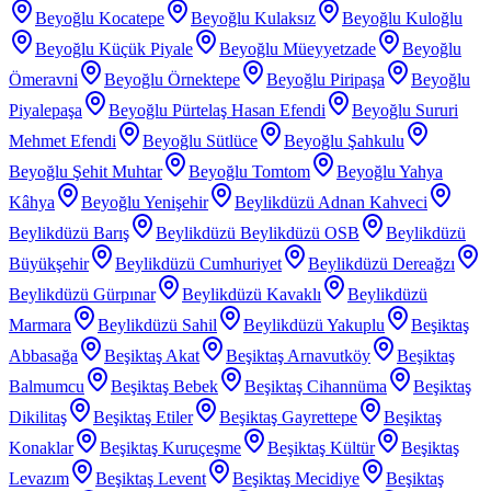
Beyoğlu Kocatepe
Beyoğlu Kulaksız
Beyoğlu Kuloğlu
Beyoğlu Küçük Piyale
Beyoğlu Müeyyetzade
Beyoğlu
Ömeravni
Beyoğlu Örnektepe
Beyoğlu Piripaşa
Beyoğlu
Piyalepaşa
Beyoğlu Pürtelaş Hasan Efendi
Beyoğlu Sururi
Mehmet Efendi
Beyoğlu Sütlüce
Beyoğlu Şahkulu
Beyoğlu Şehit Muhtar
Beyoğlu Tomtom
Beyoğlu Yahya
Kâhya
Beyoğlu Yenişehir
Beylikdüzü Adnan Kahveci
Beylikdüzü Barış
Beylikdüzü Beylikdüzü OSB
Beylikdüzü
Büyükşehir
Beylikdüzü Cumhuriyet
Beylikdüzü Dereağzı
Beylikdüzü Gürpınar
Beylikdüzü Kavaklı
Beylikdüzü
Marmara
Beylikdüzü Sahil
Beylikdüzü Yakuplu
Beşiktaş
Abbasağa
Beşiktaş Akat
Beşiktaş Arnavutköy
Beşiktaş
Balmumcu
Beşiktaş Bebek
Beşiktaş Cihannüma
Beşiktaş
Dikilitaş
Beşiktaş Etiler
Beşiktaş Gayrettepe
Beşiktaş
Konaklar
Beşiktaş Kuruçeşme
Beşiktaş Kültür
Beşiktaş
Levazım
Beşiktaş Levent
Beşiktaş Mecidiye
Beşiktaş