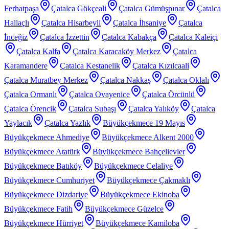
Ferhatpaşa
Çatalca Gökçeali
Çatalca Gümüşpınar
Çatalca
Hallaçlı
Çatalca Hisarbeyli
Çatalca İhsaniye
Çatalca
İnceğiz
Çatalca İzzettin
Çatalca Kabakça
Çatalca Kaleiçi
Çatalca Kalfa
Çatalca Karacaköy Merkez
Çatalca
Karamandere
Çatalca Kestanelik
Çatalca Kızılcaali
Çatalca Muratbey Merkez
Çatalca Nakkaş
Çatalca Oklalı
Çatalca Ormanlı
Çatalca Ovayenice
Çatalca Örcünlü
Çatalca Örencik
Çatalca Subaşı
Çatalca Yalıköy
Çatalca
Yaylacık
Çatalca Yazlık
Büyükçekmece 19 Mayıs
Büyükçekmece Ahmediye
Büyükçekmece Alkent 2000
Büyükçekmece Atatürk
Büyükçekmece Bahçelievler
Büyükçekmece Batıköy
Büyükçekmece Celaliye
Büyükçekmece Cumhuriyet
Büyükçekmece Çakmaklı
Büyükçekmece Dizdariye
Büyükçekmece Ekinoba
Büyükçekmece Fatih
Büyükçekmece Güzelce
Büyükçekmece Hürriyet
Büyükçekmece Kamiloba