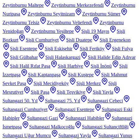
Zeytinburnu Maltepe
Zeytinburnu Merkezefendi
Zeytinburnu
Nuripaşa
Zeytinburnu Seyitnizam
Zeytinburnu Sümer
Zeytinburnu Telsiz
Zeytinburnu Veliefendi
Zeytinburnu
Yenidoğan
Zeytinburnu Yeşiltepe
Şişli 19 Mayıs
Şişli
Bozkurt
Şişli Cumhuriyet
Şişli Duatepe
Şişli Ergenekon
Şişli Esentepe
Şişli Eskişehir
Şişli Feriköy
Şişli Fulya
Şişli Gülbahar
Şişli Halaskargazi
Şişli Halide Edip Adıvar
Şişli Halil Rıfat Paşa
Şişli Harbiye
Şişli İnönü
Şişli
İzzetpaşa
Şişli Kaptanpaşa
Şişli Kuştepe
Şişli Mahmut
Şevket Paşa
Şişli Mecidiyeköy
Şişli Merkez
Şişli
Meşrutiyet
Şişli Paşa
Şişli Teşvikiye
Şişli Yayla
Sultangazi 50. Yıl
Sultangazi 75. Yıl
Sultangazi Cebeci
Sultangazi Cumhuriyet
Sultangazi Esentepe
Sultangazi Eski
Habipler
Sultangazi Gazi
Sultangazi Habibler
Sultangazi
İsmetpaşa
Sultangazi Malkoçoğlu
Sultangazi Sultançiftliği
Sultangazi Uğur Mumcu
Sultangazi Yayla
Sultangazi Yunus