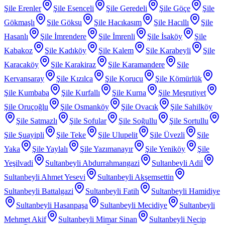
Şile Erenler
Şile Esenceli
Şile Geredeli
Şile Göçe
Şile
Gökmaşlı
Şile Göksu
Şile Hacıkasım
Şile Hacıllı
Şile
Hasanlı
Şile İmrendere
Şile İmrenli
Şile İsaköy
Şile
Kabakoz
Şile Kadıköy
Şile Kalem
Şile Karabeyli
Şile
Karacaköy
Şile Karakiraz
Şile Karamandere
Şile
Kervansaray
Şile Kızılca
Şile Korucu
Şile Kömürlük
Şile Kumbaba
Şile Kurfallı
Şile Kurna
Şile Meşrutiyet
Şile Oruçoğlu
Şile Osmanköy
Şile Ovacık
Şile Sahilköy
Şile Satmazlı
Şile Sofular
Şile Soğullu
Şile Sortullu
Şile Şuayipli
Şile Teke
Şile Ulupelit
Şile Üvezli
Şile
Yaka
Şile Yaylalı
Şile Yazımanayır
Şile Yeniköy
Şile
Yeşilvadi
Sultanbeyli Abdurrahmangazi
Sultanbeyli Adil
Sultanbeyli Ahmet Yesevi
Sultanbeyli Akşemsettin
Sultanbeyli Battalgazi
Sultanbeyli Fatih
Sultanbeyli Hamidiye
Sultanbeyli Hasanpaşa
Sultanbeyli Mecidiye
Sultanbeyli
Mehmet Akif
Sultanbeyli Mimar Sinan
Sultanbeyli Necip