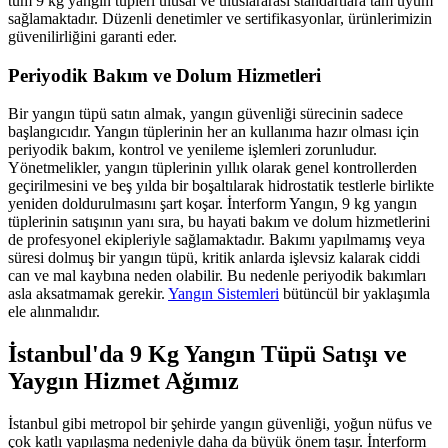
tüm 9 kg yangın tüpleri ulusal ve uluslararası standartlara tam uyum
sağlamaktadır. Düzenli denetimler ve sertifikasyonlar, ürünlerimizin
güvenilirliğini garanti eder.
Periyodik Bakım ve Dolum Hizmetleri
Bir yangın tüpü satın almak, yangın güvenliği sürecinin sadece
başlangıcıdır. Yangın tüplerinin her an kullanıma hazır olması için
periyodik bakım, kontrol ve yenileme işlemleri zorunludur.
Yönetmelikler, yangın tüplerinin yıllık olarak genel kontrollerden
geçirilmesini ve beş yılda bir boşaltılarak hidrostatik testlerle birlikte
yeniden doldurulmasını şart koşar. İnterform Yangın, 9 kg yangın
tüplerinin satışının yanı sıra, bu hayati bakım ve dolum hizmetlerini
de profesyonel ekipleriyle sağlamaktadır. Bakımı yapılmamış veya
süresi dolmuş bir yangın tüpü, kritik anlarda işlevsiz kalarak ciddi
can ve mal kaybına neden olabilir. Bu nedenle periyodik bakımları
asla aksatmamak gerekir.
Yangın Sistemleri
bütüncül bir yaklaşımla
ele alınmalıdır.
İstanbul'da 9 Kg Yangın Tüpü Satışı ve
Yaygın Hizmet Ağımız
İstanbul gibi metropol bir şehirde yangın güvenliği, yoğun nüfus ve
çok katlı yapılaşma nedeniyle daha da büyük önem taşır. İnterform