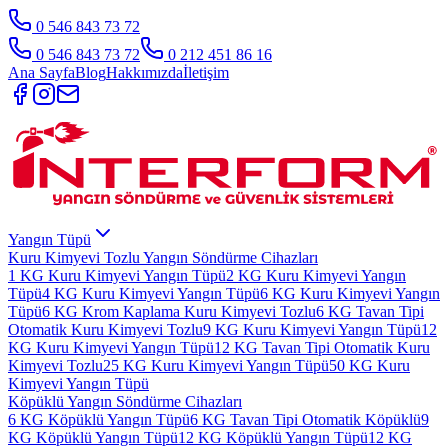
0 546 843 73 72
0 546 843 73 72
0 212 451 86 16
Ana Sayfa
Blog
Hakkımızda
İletişim
Yangın Tüpü
Kuru Kimyevi Tozlu Yangın Söndürme Cihazları
1 KG Kuru Kimyevi Yangın Tüpü
2 KG Kuru Kimyevi Yangın
Tüpü
4 KG Kuru Kimyevi Yangın Tüpü
6 KG Kuru Kimyevi Yangın
Tüpü
6 KG Krom Kaplama Kuru Kimyevi Tozlu
6 KG Tavan Tipi
Otomatik Kuru Kimyevi Tozlu
9 KG Kuru Kimyevi Yangın Tüpü
12
KG Kuru Kimyevi Yangın Tüpü
12 KG Tavan Tipi Otomatik Kuru
Kimyevi Tozlu
25 KG Kuru Kimyevi Yangın Tüpü
50 KG Kuru
Kimyevi Yangın Tüpü
Köpüklü Yangın Söndürme Cihazları
6 KG Köpüklü Yangın Tüpü
6 KG Tavan Tipi Otomatik Köpüklü
9
KG Köpüklü Yangın Tüpü
12 KG Köpüklü Yangın Tüpü
12 KG