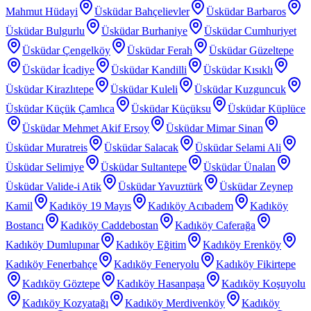
Mahmut Hüdayi
Üsküdar Bahçelievler
Üsküdar Barbaros
Üsküdar Bulgurlu
Üsküdar Burhaniye
Üsküdar Cumhuriyet
Üsküdar Çengelköy
Üsküdar Ferah
Üsküdar Güzeltepe
Üsküdar İcadiye
Üsküdar Kandilli
Üsküdar Kısıklı
Üsküdar Kirazlıtepe
Üsküdar Kuleli
Üsküdar Kuzguncuk
Üsküdar Küçük Çamlıca
Üsküdar Küçüksu
Üsküdar Küplüce
Üsküdar Mehmet Akif Ersoy
Üsküdar Mimar Sinan
Üsküdar Muratreis
Üsküdar Salacak
Üsküdar Selami Ali
Üsküdar Selimiye
Üsküdar Sultantepe
Üsküdar Ünalan
Üsküdar Valide-i Atik
Üsküdar Yavuztürk
Üsküdar Zeynep
Kamil
Kadıköy 19 Mayıs
Kadıköy Acıbadem
Kadıköy
Bostancı
Kadıköy Caddebostan
Kadıköy Caferağa
Kadıköy Dumlupınar
Kadıköy Eğitim
Kadıköy Erenköy
Kadıköy Fenerbahçe
Kadıköy Feneryolu
Kadıköy Fikirtepe
Kadıköy Göztepe
Kadıköy Hasanpaşa
Kadıköy Koşuyolu
Kadıköy Kozyatağı
Kadıköy Merdivenköy
Kadıköy