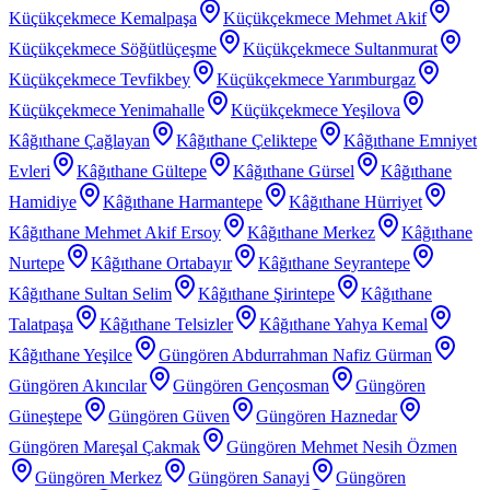
Küçükçekmece Kemalpaşa
Küçükçekmece Mehmet Akif
Küçükçekmece Söğütlüçeşme
Küçükçekmece Sultanmurat
Küçükçekmece Tevfikbey
Küçükçekmece Yarımburgaz
Küçükçekmece Yenimahalle
Küçükçekmece Yeşilova
Kâğıthane Çağlayan
Kâğıthane Çeliktepe
Kâğıthane Emniyet
Evleri
Kâğıthane Gültepe
Kâğıthane Gürsel
Kâğıthane
Hamidiye
Kâğıthane Harmantepe
Kâğıthane Hürriyet
Kâğıthane Mehmet Akif Ersoy
Kâğıthane Merkez
Kâğıthane
Nurtepe
Kâğıthane Ortabayır
Kâğıthane Seyrantepe
Kâğıthane Sultan Selim
Kâğıthane Şirintepe
Kâğıthane
Talatpaşa
Kâğıthane Telsizler
Kâğıthane Yahya Kemal
Kâğıthane Yeşilce
Güngören Abdurrahman Nafiz Gürman
Güngören Akıncılar
Güngören Gençosman
Güngören
Güneştepe
Güngören Güven
Güngören Haznedar
Güngören Mareşal Çakmak
Güngören Mehmet Nesih Özmen
Güngören Merkez
Güngören Sanayi
Güngören