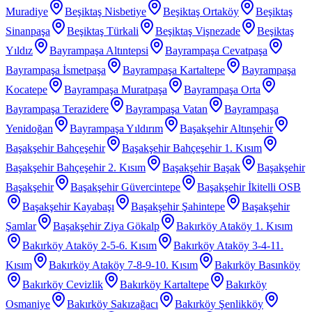
Muradiye
Beşiktaş Nisbetiye
Beşiktaş Ortaköy
Beşiktaş
Sinanpaşa
Beşiktaş Türkali
Beşiktaş Vişnezade
Beşiktaş
Yıldız
Bayrampaşa Altıntepsi
Bayrampaşa Cevatpaşa
Bayrampaşa İsmetpaşa
Bayrampaşa Kartaltepe
Bayrampaşa
Kocatepe
Bayrampaşa Muratpaşa
Bayrampaşa Orta
Bayrampaşa Terazidere
Bayrampaşa Vatan
Bayrampaşa
Yenidoğan
Bayrampaşa Yıldırım
Başakşehir Altınşehir
Başakşehir Bahçeşehir
Başakşehir Bahçeşehir 1. Kısım
Başakşehir Bahçeşehir 2. Kısım
Başakşehir Başak
Başakşehir
Başakşehir
Başakşehir Güvercintepe
Başakşehir İkitelli OSB
Başakşehir Kayabaşı
Başakşehir Şahintepe
Başakşehir
Şamlar
Başakşehir Ziya Gökalp
Bakırköy Ataköy 1. Kısım
Bakırköy Ataköy 2-5-6. Kısım
Bakırköy Ataköy 3-4-11.
Kısım
Bakırköy Ataköy 7-8-9-10. Kısım
Bakırköy Basınköy
Bakırköy Cevizlik
Bakırköy Kartaltepe
Bakırköy
Osmaniye
Bakırköy Sakızağacı
Bakırköy Şenlikköy