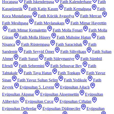
Hocapaşa
Fatih İskenderpaşa
Fatih Kalenderhane
Fatih
Karagümrük
Fatih Katip Kasım
Fatih Kemalpaşa
Fatih
Koca Mustafapaşa
Fatih Küçük Ayasofya
Fatih Mercan
Fatih Mesihpaşa
Fatih Mevlanakapı
Fatih Mimar Hayrettin
Fatih Mimar Kemalettin
Fatih Molla Fenari
Fatih Molla
Gürani
Fatih Molla Hüsrev
Fatih Muhsine Hatun
Fatih
Nişanca
Fatih Rüstempaşa
Fatih Saraçishak
Fatih
Sarıdemir
Fatih Seyyid Ömer
Fatih Silivrikapı
Fatih Sultan
Ahmet
Fatih Sururi
Fatih Süleymaniye
Fatih Sümbül
Efendi
Fatih Şehremini
Fatih Şehsuvar Bey
Fatih
Tahtakale
Fatih Taya Hatun
Fatih Topkapı
Fatih Yavuz
Sinan
Fatih Yavuz Sultan Selim
Fatih Yedikule
Fatih
Zeyrek
Eyüpsultan 5. Levent
Eyüpsultan Ağaçlı
Eyüpsultan Akpınar
Eyüpsultan Akşemsettin
Eyüpsultan
Alibeyköy
Eyüpsultan Çırçır
Eyüpsultan Çiftalan
Eyüpsultan Defterdar
Eyüpsultan Düğmeciler
Eyüpsultan