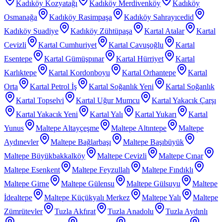
Kadıköy Kozyatağı
Kadıköy Merdivenköy
Kadıköy
Osmanağa
Kadıköy Rasimpaşa
Kadıköy Sahrayıcedid
Kadıköy Suadiye
Kadıköy Zühtüpaşa
Kartal Atalar
Kartal
Cevizli
Kartal Cumhuriyet
Kartal Çavuşoğlu
Kartal
Esentepe
Kartal Gümüşpınar
Kartal Hürriyet
Kartal
Karlıktepe
Kartal Kordonboyu
Kartal Orhantepe
Kartal
Orta
Kartal Petrol İş
Kartal Soğanlık Yeni
Kartal Soğanlık
Kartal Topselvi
Kartal Uğur Mumcu
Kartal Yakacık Çarşı
Kartal Yakacık Yeni
Kartal Yalı
Kartal Yukarı
Kartal
Yunus
Maltepe Altayçeşme
Maltepe Altıntepe
Maltepe
Aydınevler
Maltepe Bağlarbaşı
Maltepe Başıbüyük
Maltepe Büyükbakkalköy
Maltepe Cevizli
Maltepe Çınar
Maltepe Esenkent
Maltepe Feyzullah
Maltepe Fındıklı
Maltepe Girne
Maltepe Gülensu
Maltepe Gülsuyu
Maltepe
İdealtepe
Maltepe Küçükyalı Merkez
Maltepe Yalı
Maltepe
Zümrütevler
Tuzla Akfırat
Tuzla Anadolu
Tuzla Aydınlı