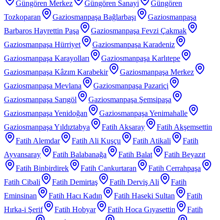
Güngören Merkez
Güngören Sanayi
Güngören
Tozkoparan
Gaziosmanpaşa Bağlarbaşı
Gaziosmanpaşa
Barbaros Hayrettin Paşa
Gaziosmanpaşa Fevzi Çakmak
Gaziosmanpaşa Hürriyet
Gaziosmanpaşa Karadeniz
Gaziosmanpaşa Karayolları
Gaziosmanpaşa Karlıtepe
Gaziosmanpaşa Kâzım Karabekir
Gaziosmanpaşa Merkez
Gaziosmanpaşa Mevlana
Gaziosmanpaşa Pazariçi
Gaziosmanpaşa Sarıgöl
Gaziosmanpaşa Şemsipaşa
Gaziosmanpaşa Yenidoğan
Gaziosmanpaşa Yenimahalle
Gaziosmanpaşa Yıldıztabya
Fatih Aksaray
Fatih Akşemsettin
Fatih Alemdar
Fatih Ali Kuşçu
Fatih Atikali
Fatih
Ayvansaray
Fatih Balabanağa
Fatih Balat
Fatih Beyazıt
Fatih Binbirdirek
Fatih Cankurtaran
Fatih Cerrahpaşa
Fatih Cibali
Fatih Demirtaş
Fatih Derviş Ali
Fatih
Eminsinan
Fatih Hacı Kadın
Fatih Haseki Sultan
Fatih
Hırka-i Şerif
Fatih Hobyar
Fatih Hoca Gıyasettin
Fatih