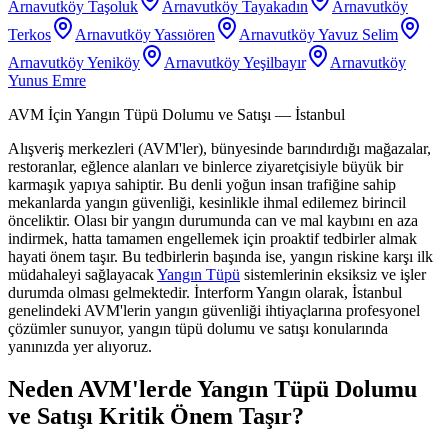
Arnavutköy Taşoluk
Arnavutköy Tayakadın
Arnavutköy
Terkos
Arnavutköy Yassıören
Arnavutköy Yavuz Selim
Arnavutköy Yeniköy
Arnavutköy Yeşilbayır
Arnavutköy
Yunus Emre
AVM İçin Yangın Tüpü Dolumu ve Satışı
— İstanbul
Alışveriş merkezleri (AVM'ler), bünyesinde barındırdığı mağazalar,
restoranlar, eğlence alanları ve binlerce ziyaretçisiyle büyük bir
karmaşık yapıya sahiptir. Bu denli yoğun insan trafiğine sahip
mekanlarda yangın güvenliği, kesinlikle ihmal edilemez birincil
önceliktir. Olası bir yangın durumunda can ve mal kaybını en aza
indirmek, hatta tamamen engellemek için proaktif tedbirler almak
hayati önem taşır. Bu tedbirlerin başında ise, yangın riskine karşı ilk
müdahaleyi sağlayacak
Yangın Tüpü
sistemlerinin eksiksiz ve işler
durumda olması gelmektedir. İnterform Yangın olarak, İstanbul
genelindeki AVM'lerin yangın güvenliği ihtiyaçlarına profesyonel
çözümler sunuyor, yangın tüpü dolumu ve satışı konularında
yanınızda yer alıyoruz.
Neden AVM'lerde Yangın Tüpü Dolumu
ve Satışı Kritik Önem Taşır?