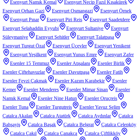
Esenyurt Namık Kemal
Esenyurt Necip Fazıl Kısakürek
Esenyurt Orhan Gazi
Esenyurt Osmangazi
Esenyurt Örnek
Esenyurt Pınar
Esenyurt Piri Reis
Esenyurt Saadetdere
Esenyurt Selahaddin Eyyubi
Esenyurt Sultaniye
Esenyurt
Süleymaniye
Esenyurt Şehitler
Esenyurt Talatpaşa
Esenyurt Turgut Özal
Esenyurt Üçevler
Esenyurt Yenikent
Esenyurt Yeşilkent
Esenyurt Yunus Emre
Esenyurt Zafer
Esenler 15 Temmuz
Esenler Atışalanı
Esenler Birlik
Esenler Çiftehavuzlar
Esenler Davutpaşa
Esenler Fatih
Esenler Fevzi Çakmak
Esenler Kazım Karabekir
Esenler
Kemer
Esenler Menderes
Esenler Mimar Sinan
Esenler
Namık Kemal
Esenler Nine Hatun
Esenler Oruçreis
Esenler Tuna
Esenler Turgutreis
Esenler Yavuz Selim
Çatalca Akalan
Çatalca Atatürk
Çatalca Aydınlar
Çatalca
Bahşayiş
Çatalca Başak
Çatalca Belgrat
Çatalca Celepköy
Çatalca Çakıl
Çatalca Çanakça
Çatalca Çiftlikköy