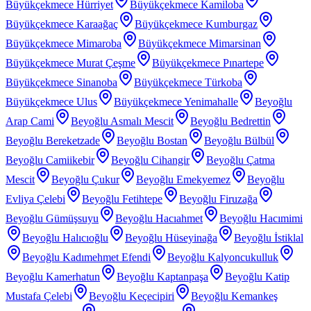
Büyükçekmece Hürriyet
Büyükçekmece Kamiloba
Büyükçekmece Karaağaç
Büyükçekmece Kumburgaz
Büyükçekmece Mimaroba
Büyükçekmece Mimarsinan
Büyükçekmece Murat Çeşme
Büyükçekmece Pınartepe
Büyükçekmece Sinanoba
Büyükçekmece Türkoba
Büyükçekmece Ulus
Büyükçekmece Yenimahalle
Beyoğlu
Arap Cami
Beyoğlu Asmalı Mescit
Beyoğlu Bedrettin
Beyoğlu Bereketzade
Beyoğlu Bostan
Beyoğlu Bülbül
Beyoğlu Camiikebir
Beyoğlu Cihangir
Beyoğlu Çatma
Mescit
Beyoğlu Çukur
Beyoğlu Emekyemez
Beyoğlu
Evliya Çelebi
Beyoğlu Fetihtepe
Beyoğlu Firuzağa
Beyoğlu Gümüşsuyu
Beyoğlu Hacıahmet
Beyoğlu Hacımimi
Beyoğlu Halıcıoğlu
Beyoğlu Hüseyinağa
Beyoğlu İstiklal
Beyoğlu Kadımehmet Efendi
Beyoğlu Kalyoncukulluk
Beyoğlu Kamerhatun
Beyoğlu Kaptanpaşa
Beyoğlu Katip
Mustafa Çelebi
Beyoğlu Keçecipiri
Beyoğlu Kemankeş