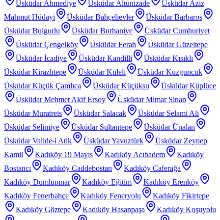
Üsküdar Ahmediye
Üsküdar Altunizade
Üsküdar Aziz
Mahmut Hüdayi
Üsküdar Bahçelievler
Üsküdar Barbaros
Üsküdar Bulgurlu
Üsküdar Burhaniye
Üsküdar Cumhuriyet
Üsküdar Çengelköy
Üsküdar Ferah
Üsküdar Güzeltepe
Üsküdar İcadiye
Üsküdar Kandilli
Üsküdar Kısıklı
Üsküdar Kirazlıtepe
Üsküdar Kuleli
Üsküdar Kuzguncuk
Üsküdar Küçük Çamlıca
Üsküdar Küçüksu
Üsküdar Küplüce
Üsküdar Mehmet Akif Ersoy
Üsküdar Mimar Sinan
Üsküdar Muratreis
Üsküdar Salacak
Üsküdar Selami Ali
Üsküdar Selimiye
Üsküdar Sultantepe
Üsküdar Ünalan
Üsküdar Valide-i Atik
Üsküdar Yavuztürk
Üsküdar Zeynep
Kamil
Kadıköy 19 Mayıs
Kadıköy Acıbadem
Kadıköy
Bostancı
Kadıköy Caddebostan
Kadıköy Caferağa
Kadıköy Dumlupınar
Kadıköy Eğitim
Kadıköy Erenköy
Kadıköy Fenerbahçe
Kadıköy Feneryolu
Kadıköy Fikirtepe
Kadıköy Göztepe
Kadıköy Hasanpaşa
Kadıköy Koşuyolu