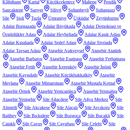
Kâğıthane
Kartal
Küçükçekmece
Maltepe
Pendik
Sancaktepe
Sarıyer
Silivri
Sultanbeyli
Sultangazi
Şile
Şişli
Tuzla
Ümraniye
Üsküdar
Zeytinburnu
Adalar Burgazada
Adalar Büyükada
Adalar Demokrasi ve
Özgürlükler Adası
Adalar Heybeliada
Adalar Kaşık Adası
Adalar Kınalıada
Adalar Sedef Adası
Adalar Sivriada
Adalar Tavşan Adası
Ataşehir Aşıkveysel
Ataşehir Atatürk
Ataşehir Barbaros
Ataşehir Esatpaşa
Ataşehir Ferhatpaşa
Ataşehir Fetih
Ataşehir İçerenköy
Ataşehir İnönü
Ataşehir Kayışdağı
Ataşehir Küçükbakkalköy
Ataşehir
Mevlana
Ataşehir Mimarsinan
Ataşehir Mustafa Kemal
Ataşehir Örnek
Ataşehir Yeniçamlıca
Ataşehir Yenisahra
Ataşehir Yenişehir
Şile Ağaçdere
Şile Ağva Merkez
Şile
Ahmetli
Şile Akçakese
Şile Alacalı
Şile Avcıkoru
Şile
Balibey
Şile Bıçkıdere
Şile Bozgoca
Şile Bucaklı
Şile
Çataklı
Şile Çavuş
Şile Çayırbaşı
Şile Çelebi
Şile