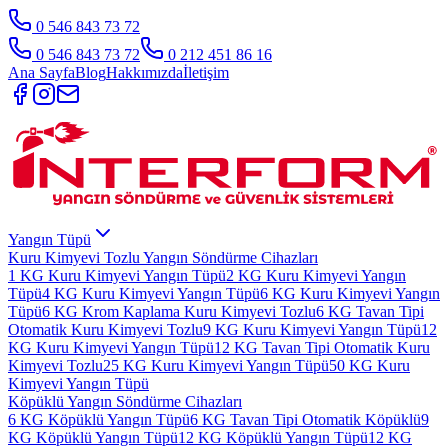
0 546 843 73 72
0 546 843 73 72
0 212 451 86 16
Ana Sayfa
Blog
Hakkımızda
İletişim
Yangın Tüpü
Kuru Kimyevi Tozlu Yangın Söndürme Cihazları
1 KG Kuru Kimyevi Yangın Tüpü
2 KG Kuru Kimyevi Yangın
Tüpü
4 KG Kuru Kimyevi Yangın Tüpü
6 KG Kuru Kimyevi Yangın
Tüpü
6 KG Krom Kaplama Kuru Kimyevi Tozlu
6 KG Tavan Tipi
Otomatik Kuru Kimyevi Tozlu
9 KG Kuru Kimyevi Yangın Tüpü
12
KG Kuru Kimyevi Yangın Tüpü
12 KG Tavan Tipi Otomatik Kuru
Kimyevi Tozlu
25 KG Kuru Kimyevi Yangın Tüpü
50 KG Kuru
Kimyevi Yangın Tüpü
Köpüklü Yangın Söndürme Cihazları
6 KG Köpüklü Yangın Tüpü
6 KG Tavan Tipi Otomatik Köpüklü
9
KG Köpüklü Yangın Tüpü
12 KG Köpüklü Yangın Tüpü
12 KG