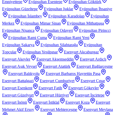
Emniyettepe
Eyüpsultan Esentepe
Eyüpsultan Göktürk
Eyüpsultan Güzeltepe
Eyüpsultan Işıklar
Eyüpsultan İhsaniye
Eyüpsultan İslambey
Eyüpsultan Karadolap
Eyüpsultan
Merkez
Eyüpsultan Mimar Sinan
Eyüpsultan Mithatpaşa
Eyüpsultan Nişanca
Eyüpsultan Odayeri
Eyüpsultan Pirinççi
Eyüpsultan Rami Cuma
Eyüpsultan Rami Yeni
Eyüpsultan Sakarya
Eyüpsultan Silahtarağa
Eyüpsultan
Topçular
Eyüpsultan Yeşilpınar
Esenyurt Akçaburgaz
Esenyurt Akevler
Esenyurt Akşemseddin
Esenyurt Ardıçlı
Esenyurt Aşık Veysel
Esenyurt Atatürk
Esenyurt Bağlarçeşme
Esenyurt Balıkyolu
Esenyurt Barbaros Hayrettin Paşa
Esenyurt Battalgazi
Esenyurt Cumhuriyet
Esenyurt Çınar
Esenyurt Esenkent
Esenyurt Fatih
Esenyurt Gökevler
Esenyurt Güzelyurt
Esenyurt Hürriyet
Esenyurt İncirtepe
Esenyurt İnönü
Esenyurt İstiklal
Esenyurt Koza
Esenyurt
Mehmet Akif Ersoy
Esenyurt Mehterçeşme
Esenyurt Mevlana