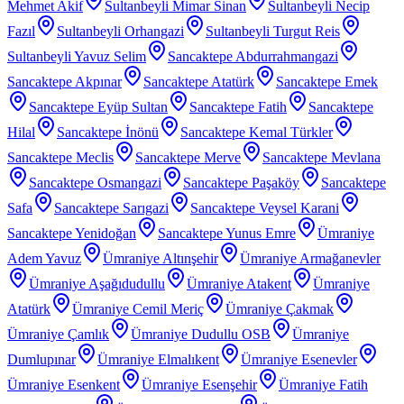
Mehmet Akif
Sultanbeyli Mimar Sinan
Sultanbeyli Necip
Fazıl
Sultanbeyli Orhangazi
Sultanbeyli Turgut Reis
Sultanbeyli Yavuz Selim
Sancaktepe Abdurrahmangazi
Sancaktepe Akpınar
Sancaktepe Atatürk
Sancaktepe Emek
Sancaktepe Eyüp Sultan
Sancaktepe Fatih
Sancaktepe
Hilal
Sancaktepe İnönü
Sancaktepe Kemal Türkler
Sancaktepe Meclis
Sancaktepe Merve
Sancaktepe Mevlana
Sancaktepe Osmangazi
Sancaktepe Paşaköy
Sancaktepe
Safa
Sancaktepe Sarıgazi
Sancaktepe Veysel Karani
Sancaktepe Yenidoğan
Sancaktepe Yunus Emre
Ümraniye
Adem Yavuz
Ümraniye Altınşehir
Ümraniye Armağanevler
Ümraniye Aşağıdudullu
Ümraniye Atakent
Ümraniye
Atatürk
Ümraniye Cemil Meriç
Ümraniye Çakmak
Ümraniye Çamlık
Ümraniye Dudullu OSB
Ümraniye
Dumlupınar
Ümraniye Elmalıkent
Ümraniye Esenevler
Ümraniye Esenkent
Ümraniye Esenşehir
Ümraniye Fatih