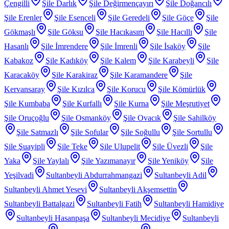
Çengilli
Şile Darlık
Şile Değirmençayırı
Şile Doğancılı
Şile Erenler
Şile Esenceli
Şile Geredeli
Şile Göçe
Şile
Gökmaşlı
Şile Göksu
Şile Hacıkasım
Şile Hacıllı
Şile
Hasanlı
Şile İmrendere
Şile İmrenli
Şile İsaköy
Şile
Kabakoz
Şile Kadıköy
Şile Kalem
Şile Karabeyli
Şile
Karacaköy
Şile Karakiraz
Şile Karamandere
Şile
Kervansaray
Şile Kızılca
Şile Korucu
Şile Kömürlük
Şile Kumbaba
Şile Kurfallı
Şile Kurna
Şile Meşrutiyet
Şile Oruçoğlu
Şile Osmanköy
Şile Ovacık
Şile Sahilköy
Şile Satmazlı
Şile Sofular
Şile Soğullu
Şile Sortullu
Şile Şuayipli
Şile Teke
Şile Ulupelit
Şile Üvezli
Şile
Yaka
Şile Yaylalı
Şile Yazımanayır
Şile Yeniköy
Şile
Yeşilvadi
Sultanbeyli Abdurrahmangazi
Sultanbeyli Adil
Sultanbeyli Ahmet Yesevi
Sultanbeyli Akşemsettin
Sultanbeyli Battalgazi
Sultanbeyli Fatih
Sultanbeyli Hamidiye
Sultanbeyli Hasanpaşa
Sultanbeyli Mecidiye
Sultanbeyli