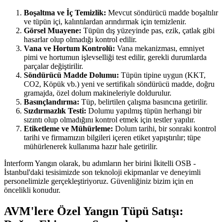
Boşaltma ve İç Temizlik:
Mevcut söndürücü madde boşaltılır
ve tüpün içi, kalıntılardan arındırmak için temizlenir.
Görsel Muayene:
Tüpün dış yüzeyinde pas, ezik, çatlak gibi
hasarlar olup olmadığı kontrol edilir.
Vana ve Hortum Kontrolü:
Vana mekanizması, emniyet
pimi ve hortumun işlevselliği test edilir, gerekli durumlarda
parçalar değiştirilir.
Söndürücü Madde Dolumu:
Tüpün tipine uygun (KKT,
CO2, Köpük vb.) yeni ve sertifikalı söndürücü madde, doğru
gramajda, özel dolum makineleriyle doldurulur.
Basınçlandırma:
Tüp, belirtilen çalışma basıncına getirilir.
Sızdırmazlık Testi:
Dolumu yapılmış tüpün herhangi bir
sızıntı olup olmadığını kontrol etmek için testler yapılır.
Etiketleme ve Mühürleme:
Dolum tarihi, bir sonraki kontrol
tarihi ve firmamızın bilgileri içeren etiket yapıştırılır; tüpe
mühürlenerek kullanıma hazır hale getirilir.
İnterform Yangın olarak, bu adımların her birini İkitelli OSB -
İstanbul'daki tesisimizde son teknoloji ekipmanlar ve deneyimli
personelimizle gerçekleştiriyoruz. Güvenliğiniz bizim için en
öncelikli konudur.
AVM'lere Özel Yangın Tüpü Satışı: