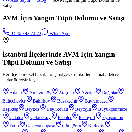
Ana Sayfa
Blog
AVM İçin Yangın Tüpü Dolumu ve
Satışı
AVM İçin Yangın Tüpü Dolumu ve Satışı
0 546 843 73 72
WhatsApp
İstanbul İlçelerinde
AVM İçin Yangın
Tüpü Dolumu ve Satışı
Her ilçe için özel hazırlanmış bölgesel rehberler — mahallelere
kadar ücretsiz keşif.
Adalar
Arnavutköy
Ataşehir
Avcılar
Bağcılar
Bahçelievler
Bakırköy
Başakşehir
Bayrampaşa
Beşiktaş
Beykoz
Beylikdüzü
Beyoğlu
Büyükçekmece
Çatalca
Çekmeköy
Esenler
Esenyurt
Eyüpsultan
Fatih
Gaziosmanpaşa
Güngören
Kadıköy