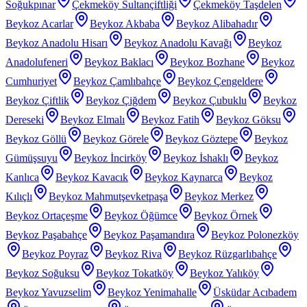
Soğukpınar
Çekmeköy Sultançiftliği
Çekmeköy Taşdelen
Beykoz Acarlar
Beykoz Akbaba
Beykoz Alibahadır
Beykoz Anadolu Hisarı
Beykoz Anadolu Kavağı
Beykoz
Anadolufeneri
Beykoz Baklacı
Beykoz Bozhane
Beykoz
Cumhuriyet
Beykoz Çamlıbahçe
Beykoz Çengeldere
Beykoz Çiftlik
Beykoz Çiğdem
Beykoz Çubuklu
Beykoz
Dereseki
Beykoz Elmalı
Beykoz Fatih
Beykoz Göksu
Beykoz Göllü
Beykoz Görele
Beykoz Göztepe
Beykoz
Gümüşsuyu
Beykoz İncirköy
Beykoz İshaklı
Beykoz
Kanlıca
Beykoz Kavacık
Beykoz Kaynarca
Beykoz
Kılıçlı
Beykoz Mahmutşevketpaşa
Beykoz Merkez
Beykoz Ortaçeşme
Beykoz Öğümce
Beykoz Örnek
Beykoz Paşabahçe
Beykoz Paşamandıra
Beykoz Polonezköy
Beykoz Poyraz
Beykoz Riva
Beykoz Rüzgarlıbahçe
Beykoz Soğuksu
Beykoz Tokatköy
Beykoz Yalıköy
Beykoz Yavuzselim
Beykoz Yenimahalle
Üsküdar Acıbadem