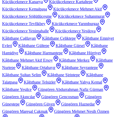
Küçükçekmece Kanarya
Küçükçekmece Kartaltepe
Küçükçekmece Kemalpaşa
Küçükçekmece Mehmet Akif
Küçükçekmece Söğütlüçeşme
Küçükçekmece Sultanmurat
Küçükçekmece Tevfikbey
Küçükçekmece Yarımburgaz
Küçükçekmece Yenimahalle
Küçükçekmece Yeşilova
Kâğıthane Çağlayan
Kâğıthane Çeliktepe
Kâğıthane Emniyet
Evleri
Kâğıthane Gültepe
Kâğıthane Gürsel
Kâğıthane
Hamidiye
Kâğıthane Harmantepe
Kâğıthane Hürriyet
Kâğıthane Mehmet Akif Ersoy
Kâğıthane Merkez
Kâğıthane
Nurtepe
Kâğıthane Ortabayır
Kâğıthane Seyrantepe
Kâğıthane Sultan Selim
Kâğıthane Şirintepe
Kâğıthane
Talatpaşa
Kâğıthane Telsizler
Kâğıthane Yahya Kemal
Kâğıthane Yeşilce
Güngören Abdurrahman Nafiz Gürman
Güngören Akıncılar
Güngören Gençosman
Güngören
Güneştepe
Güngören Güven
Güngören Haznedar
Güngören Mareşal Çakmak
Güngören Mehmet Nesih Özmen