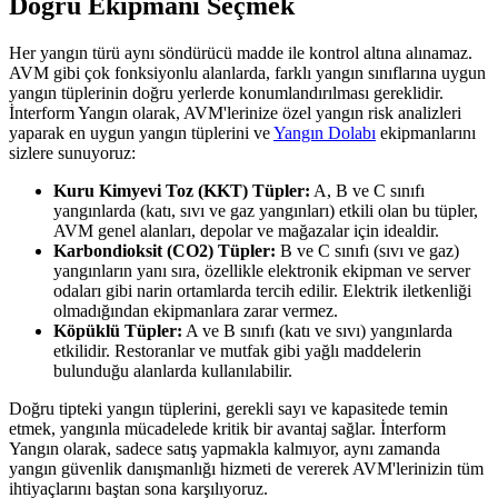
Doğru Ekipmanı Seçmek
Her yangın türü aynı söndürücü madde ile kontrol altına alınamaz.
AVM gibi çok fonksiyonlu alanlarda, farklı yangın sınıflarına uygun
yangın tüplerinin doğru yerlerde konumlandırılması gereklidir.
İnterform Yangın olarak, AVM'lerinize özel yangın risk analizleri
yaparak en uygun yangın tüplerini ve
Yangın Dolabı
ekipmanlarını
sizlere sunuyoruz:
Kuru Kimyevi Toz (KKT) Tüpler:
A, B ve C sınıfı
yangınlarda (katı, sıvı ve gaz yangınları) etkili olan bu tüpler,
AVM genel alanları, depolar ve mağazalar için idealdir.
Karbondioksit (CO2) Tüpler:
B ve C sınıfı (sıvı ve gaz)
yangınların yanı sıra, özellikle elektronik ekipman ve server
odaları gibi narin ortamlarda tercih edilir. Elektrik iletkenliği
olmadığından ekipmanlara zarar vermez.
Köpüklü Tüpler:
A ve B sınıfı (katı ve sıvı) yangınlarda
etkilidir. Restoranlar ve mutfak gibi yağlı maddelerin
bulunduğu alanlarda kullanılabilir.
Doğru tipteki yangın tüplerini, gerekli sayı ve kapasitede temin
etmek, yangınla mücadelede kritik bir avantaj sağlar. İnterform
Yangın olarak, sadece satış yapmakla kalmıyor, aynı zamanda
yangın güvenlik danışmanlığı hizmeti de vererek AVM'lerinizin tüm
ihtiyaçlarını baştan sona karşılıyoruz.