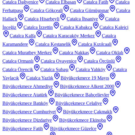
Çatalca Dağyenice
Çatalca Elbasan
Çatalca Fatih
Çatalca
Ferhatpaşa
Çatalca Gökçeali
Çatalca Gümüşpınar
Çatalca
Hallaçlı
Çatalca Hisarbeyli
Çatalca İhsaniye
Çatalca
İnceğiz
Çatalca İzzettin
Çatalca Kabakça
Çatalca Kaleiçi
Çatalca Kalfa
Çatalca Karacaköy Merkez
Çatalca
Karamandere
Çatalca Kestanelik
Çatalca Kızılcaali
Çatalca Muratbey Merkez
Çatalca Nakkaş
Çatalca Oklalı
Çatalca Ormanlı
Çatalca Ovayenice
Çatalca Örcünlü
Çatalca Örencik
Çatalca Subaşı
Çatalca Yalıköy
Çatalca
Yaylacık
Çatalca Yazlık
Büyükçekmece 19 Mayıs
Büyükçekmece Ahmediye
Büyükçekmece Alkent 2000
Büyükçekmece Atatürk
Büyükçekmece Bahçelievler
Büyükçekmece Batıköy
Büyükçekmece Celaliye
Büyükçekmece Cumhuriyet
Büyükçekmece Çakmaklı
Büyükçekmece Dizdariye
Büyükçekmece Ekinoba
Büyükçekmece Fatih
Büyükçekmece Güzelce