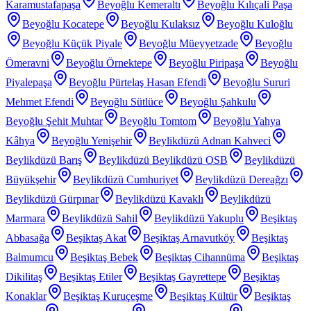
Karamustafapaşa
Beyoğlu Kemeraltı
Beyoğlu Kılıçali Paşa
Beyoğlu Kocatepe
Beyoğlu Kulaksız
Beyoğlu Kuloğlu
Beyoğlu Küçük Piyale
Beyoğlu Müeyyetzade
Beyoğlu
Ömeravni
Beyoğlu Örnektepe
Beyoğlu Piripaşa
Beyoğlu
Piyalepaşa
Beyoğlu Pürtelaş Hasan Efendi
Beyoğlu Sururi
Mehmet Efendi
Beyoğlu Sütlüce
Beyoğlu Şahkulu
Beyoğlu Şehit Muhtar
Beyoğlu Tomtom
Beyoğlu Yahya
Kâhya
Beyoğlu Yenişehir
Beylikdüzü Adnan Kahveci
Beylikdüzü Barış
Beylikdüzü Beylikdüzü OSB
Beylikdüzü
Büyükşehir
Beylikdüzü Cumhuriyet
Beylikdüzü Dereağzı
Beylikdüzü Gürpınar
Beylikdüzü Kavaklı
Beylikdüzü
Marmara
Beylikdüzü Sahil
Beylikdüzü Yakuplu
Beşiktaş
Abbasağa
Beşiktaş Akat
Beşiktaş Arnavutköy
Beşiktaş
Balmumcu
Beşiktaş Bebek
Beşiktaş Cihannüma
Beşiktaş
Dikilitaş
Beşiktaş Etiler
Beşiktaş Gayrettepe
Beşiktaş
Konaklar
Beşiktaş Kuruçeşme
Beşiktaş Kültür
Beşiktaş