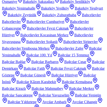
Osmaniye
Bakırköy Sakızağacı
Bakırköy Şenlikköy
Bakırköy Yenimahalle
Bakırköy Yeşilköy
Bakırköy Yeşilyurt
Bakırköy Zeytinlik
Bakırköy Zuhuratbaba
Bahçelievler
Bahçelievler
Bahçelievler Cumhuriyet
Bahçelievler
Çobançeşme
Bahçelievler Fevzi Çakmak
Bahçelievler
Hürriyet
Bahçelievler Kocasinan Merkez
Bahçelievler
Siyavuşpaşa
Bahçelievler Soğanlı
Bahçelievler Şirinevler
Bahçelievler Yenibosna Merkez
Bahçelievler Zafer
Bağcılar
Yenimahalle
Bağcılar 100. Yıl
Bağcılar 15 Temmuz
Bağcılar Bağlar
Bağcılar Barbaros
Bağcılar Çınar
Bağcılar
Demirkapı
Bağcılar Fatih
Bağcılar Fevzi Çakmak
Bağcılar
Göztepe
Bağcılar Güneşli
Bağcılar Hürriyet
Bağcılar
İnönü
Bağcılar Kâzım Karabekir
Bağcılar Kemalpaşa
Bağcılar Kirazlı
Bağcılar Mahmutbey
Bağcılar Merkez
Bağcılar Sancaktepe
Bağcılar Yavuzselim
Bağcılar Yenigün
Bağcılar Yıldıztepe
Avcılar Ambarlı
Avcılar Cihangir