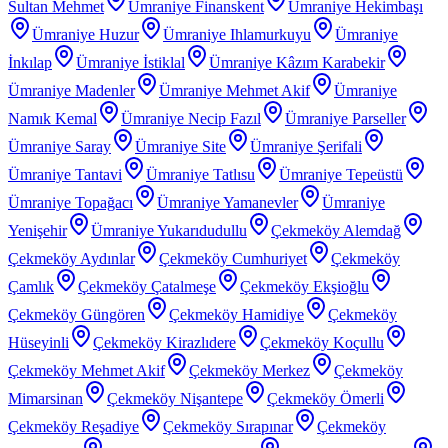
Sultan Mehmet
Ümraniye Finanskent
Ümraniye Hekimbaşı
Ümraniye Huzur
Ümraniye Ihlamurkuyu
Ümraniye
İnkılap
Ümraniye İstiklal
Ümraniye Kâzım Karabekir
Ümraniye Madenler
Ümraniye Mehmet Akif
Ümraniye
Namık Kemal
Ümraniye Necip Fazıl
Ümraniye Parseller
Ümraniye Saray
Ümraniye Site
Ümraniye Şerifali
Ümraniye Tantavi
Ümraniye Tatlısu
Ümraniye Tepeüstü
Ümraniye Topağacı
Ümraniye Yamanevler
Ümraniye
Yenişehir
Ümraniye Yukarıdudullu
Çekmeköy Alemdağ
Çekmeköy Aydınlar
Çekmeköy Cumhuriyet
Çekmeköy
Çamlık
Çekmeköy Çatalmeşe
Çekmeköy Ekşioğlu
Çekmeköy Güngören
Çekmeköy Hamidiye
Çekmeköy
Hüseyinli
Çekmeköy Kirazlıdere
Çekmeköy Koçullu
Çekmeköy Mehmet Akif
Çekmeköy Merkez
Çekmeköy
Mimarsinan
Çekmeköy Nişantepe
Çekmeköy Ömerli
Çekmeköy Reşadiye
Çekmeköy Sırapınar
Çekmeköy