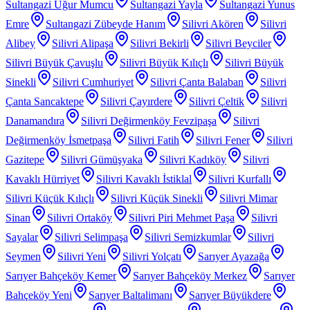
Sultangazi Uğur Mumcu
Sultangazi Yayla
Sultangazi Yunus
Emre
Sultangazi Zübeyde Hanım
Silivri Akören
Silivri
Alibey
Silivri Alipaşa
Silivri Bekirli
Silivri Beyciler
Silivri Büyük Çavuşlu
Silivri Büyük Kılıçlı
Silivri Büyük
Sinekli
Silivri Cumhuriyet
Silivri Çanta Balaban
Silivri
Çanta Sancaktepe
Silivri Çayırdere
Silivri Çeltik
Silivri
Danamandıra
Silivri Değirmenköy Fevzipaşa
Silivri
Değirmenköy İsmetpaşa
Silivri Fatih
Silivri Fener
Silivri
Gazitepe
Silivri Gümüşyaka
Silivri Kadıköy
Silivri
Kavaklı Hürriyet
Silivri Kavaklı İstiklal
Silivri Kurfallı
Silivri Küçük Kılıçlı
Silivri Küçük Sinekli
Silivri Mimar
Sinan
Silivri Ortaköy
Silivri Piri Mehmet Paşa
Silivri
Sayalar
Silivri Selimpaşa
Silivri Semizkumlar
Silivri
Seymen
Silivri Yeni
Silivri Yolçatı
Sarıyer Ayazağa
Sarıyer Bahçeköy Kemer
Sarıyer Bahçeköy Merkez
Sarıyer
Bahçeköy Yeni
Sarıyer Baltalimanı
Sarıyer Büyükdere