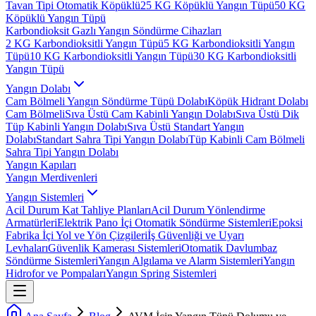
Tavan Tipi Otomatik Köpüklü
25 KG Köpüklü Yangın Tüpü
50 KG
Köpüklü Yangın Tüpü
Karbondioksit Gazlı Yangın Söndürme Cihazları
2 KG Karbondioksitli Yangın Tüpü
5 KG Karbondioksitli Yangın
Tüpü
10 KG Karbondioksitli Yangın Tüpü
30 KG Karbondioksitli
Yangın Tüpü
Yangın Dolabı
Cam Bölmeli Yangın Söndürme Tüpü Dolabı
Köpük Hidrant Dolabı
Cam Bölmeli
Sıva Üstü Cam Kabinli Yangın Dolabı
Sıva Üstü Dik
Tüp Kabinli Yangın Dolabı
Sıva Üstü Standart Yangın
Dolabı
Standart Sahra Tipi Yangın Dolabı
Tüp Kabinli Cam Bölmeli
Sahra Tipi Yangın Dolabı
Yangın Kapıları
Yangın Merdivenleri
Yangın Sistemleri
Acil Durum Kat Tahliye Planları
Acil Durum Yönlendirme
Armatürleri
Elektrik Pano İçi Otomatik Söndürme Sistemleri
Epoksi
Fabrika İçi Yol ve Yön Çizgileri
İş Güvenliği ve Uyarı
Levhaları
Güvenlik Kamerası Sistemleri
Otomatik Davlumbaz
Söndürme Sistemleri
Yangın Algılama ve Alarm Sistemleri
Yangın
Hidrofor ve Pompaları
Yangın Spring Sistemleri