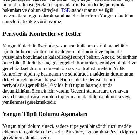
bulundurulması gereken ekipmanlardır. Bu nedenle, periyodik
bakımları ve dolum süreçleri,
TSE
standartlarına ve ilgili
mevzuatlara uygun olarak yapılmalıdır. İnterform Yangın olarak bu
süreçleri titizlikle yürütüyoruz:
Periyodik Kontroller ve Testler
Yangın tüplerinin üzerinde yazan son kullanma tarihi, genellikle
içinde bulunan söndürücü maddenin raf ömrünü ve tüpün dış
yüzeyinin bozulmadan kalabileceği süreyi belirtir. Ancak, bu tarihten
önce bile tüplerin basınç göstergeleri, hortumları, emniyet pimleri ve
genel fiziksel durumu düzenli olarak kontrol edilmelidir. Yıllık
kontroller, tüpün iç basıncının ve söndürücü maddenin durumunun
detaylı incelenmesini kapsar. Hidrostatik testler ise, belirli
periyotlarla (genellikle 10 yılda bir) tüpün basınç altında
dayanıklılığını ölçmek için yapılır. Geçerli standartlara uymayan
veya basınç düşüşü görülen tüplerin anında doluma alınması veya
yenilenmesi gerekmektedir.
Yangın Tüpü Dolumu Aşamaları
Yangın tüpü dolum süreci, sadece tüpe yeni bir söndürücü madde
eklemekten çok daha fazlasıdır. Bu süreç, uzmanlık ve özel ekipman
gerektiren adımlar içerir: