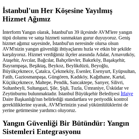
İstanbul'un Her Köşesine Yayılmış
Hizmet Ağımız
İnterform Yangın olarak, İstanbul'un 39 ilçesinde AVM'lere yangın
tüpü dolumu ve satışı hizmeti sunmaktan gurur duyuyoruz. Geniş
hizmet ağımız sayesinde, İstanbul'un neresinde olursa olsun
AVM'nizin yangın güvenliği ihtiyaçlarını hızla ve etkin bir şekilde
karşılıyoruz. Hizmet verdiğimiz ilçeler arasında Adalar, Arnavutköy,
Ataşehir, Avcılar, Bağcılar, Bahçelievler, Bakırköy, Başakşehir,
Bayrampaşa, Beşiktaş, Beykoz, Beylikdüzü, Beyoğlu,
Büyükçekmece, Çatalca, Çekmeköy, Esenler, Esenyurt, Eyüpsultan,
Fatih, Gaziosmanpaşa, Güngören, Kadıköy, Kağıthane, Kartal,
Küçükçekmece, Maltepe, Pendik, Sancaktepe, Sarıyer, Silivri,
Sultanbeyli, Sultangazi, Şile, Şişli, Tuzla, Ümraniye, Üsküdar ve
Zeytinburnu bulunmaktadır. İstanbul Büyükşehir Belediyesi
İtfaiye
Daire Başkanlığı'nın belirlediği standartlara ve periyodik kontrol
gerekliliklerine uyarak, AVM'lerinizin yasal yükümlülüklerini de
yerine getirmesine yardımcı oluyoruz.
Yangın Güvenliği Bir Bütündür: Yangın
Sistemleri Entegrasyonu