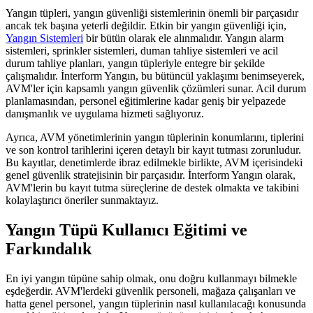
Yangın tüpleri, yangın güvenliği sistemlerinin önemli bir parçasıdır
ancak tek başına yeterli değildir. Etkin bir yangın güvenliği için,
Yangın Sistemleri
bir bütün olarak ele alınmalıdır. Yangın alarm
sistemleri, sprinkler sistemleri, duman tahliye sistemleri ve acil
durum tahliye planları, yangın tüpleriyle entegre bir şekilde
çalışmalıdır. İnterform Yangın, bu bütüncül yaklaşımı benimseyerek,
AVM'ler için kapsamlı yangın güvenlik çözümleri sunar. Acil durum
planlamasından, personel eğitimlerine kadar geniş bir yelpazede
danışmanlık ve uygulama hizmeti sağlıyoruz.
Ayrıca, AVM yönetimlerinin yangın tüplerinin konumlarını, tiplerini
ve son kontrol tarihlerini içeren detaylı bir kayıt tutması zorunludur.
Bu kayıtlar, denetimlerde ibraz edilmekle birlikte, AVM içerisindeki
genel güvenlik stratejisinin bir parçasıdır. İnterform Yangın olarak,
AVM'lerin bu kayıt tutma süreçlerine de destek olmakta ve takibini
kolaylaştırıcı öneriler sunmaktayız.
Yangın Tüpü Kullanıcı Eğitimi ve
Farkındalık
En iyi yangın tüpüne sahip olmak, onu doğru kullanmayı bilmekle
eşdeğerdir. AVM'lerdeki güvenlik personeli, mağaza çalışanları ve
hatta genel personel, yangın tüplerinin nasıl kullanılacağı konusunda