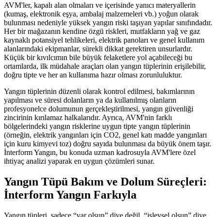
AVM'ler, kapalı alan olmaları ve içerisinde yanıcı materyallerin
(kumaş, elektronik eşya, ambalaj malzemeleri vb.) yoğun olarak
bulunması nedeniyle yüksek yangın riski taşıyan yapılar sınıfındadır.
Her bir mağazanın kendine özgü riskleri, mutfakların yağ ve gaz
kaynaklı potansiyel tehlikeleri, elektrik panoları ve genel kullanım
alanlarındaki ekipmanlar, sürekli dikkat gerektiren unsurlardır.
Küçük bir kıvılcımın bile büyük felaketlere yol açabileceği bu
ortamlarda, ilk müdahale araçları olan yangın tüplerinin erişilebilir,
doğru tipte ve her an kullanıma hazır olması zorunluluktur.
Yangın tüplerinin düzenli olarak kontrol edilmesi, bakımlarının
yapılması ve süresi dolanların ya da kullanılmış olanların
profesyonelce dolumunun gerçekleştirilmesi, yangın güvenliği
zincirinin kırılamaz halkalarıdır. Ayrıca, AVM'nin farklı
bölgelerindeki yangın risklerine uygun tipte yangın tüplerinin
(örneğin, elektrik yangınları için CO2, genel katı madde yangınları
için kuru kimyevi toz) doğru sayıda bulunması da büyük önem taşır.
İnterform Yangın, bu konuda uzman kadrosuyla AVM'lere özel
ihtiyaç analizi yaparak en uygun çözümleri sunar.
Yangın Tüpü Bakım ve Dolum Süreçleri:
İnterform Yangın Farkıyla
Yangın tüpleri, sadece “var olsun” diye değil, “işlevsel olsun” diye