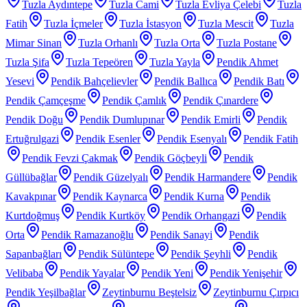
Tuzla Aydıntepe
Tuzla Cami
Tuzla Evliya Çelebi
Tuzla
Fatih
Tuzla İçmeler
Tuzla İstasyon
Tuzla Mescit
Tuzla
Mimar Sinan
Tuzla Orhanlı
Tuzla Orta
Tuzla Postane
Tuzla Şifa
Tuzla Tepeören
Tuzla Yayla
Pendik Ahmet
Yesevi
Pendik Bahçelievler
Pendik Ballıca
Pendik Batı
Pendik Çamçeşme
Pendik Çamlık
Pendik Çınardere
Pendik Doğu
Pendik Dumlupınar
Pendik Emirli
Pendik
Ertuğrulgazi
Pendik Esenler
Pendik Esenyalı
Pendik Fatih
Pendik Fevzi Çakmak
Pendik Göçbeyli
Pendik
Güllübağlar
Pendik Güzelyalı
Pendik Harmandere
Pendik
Kavakpınar
Pendik Kaynarca
Pendik Kurna
Pendik
Kurtdoğmuş
Pendik Kurtköy
Pendik Orhangazi
Pendik
Orta
Pendik Ramazanoğlu
Pendik Sanayi
Pendik
Sapanbağları
Pendik Sülüntepe
Pendik Şeyhli
Pendik
Velibaba
Pendik Yayalar
Pendik Yeni
Pendik Yenişehir
Pendik Yeşilbağlar
Zeytinburnu Beştelsiz
Zeytinburnu Çırpıcı