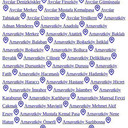
Avcılar Denizköşkler
Avcılar Firuzköy
Avcılar Gümüşpala
Avcılar Merkez
Avcılar Mustafa Kemalpaşa
Avcılar
Tahtakale
Avcılar Üniversite
Avcılar Yeşilkent
Arnavutköy
Adnan Menderes
Arnavutköy Anadolu
Arnavutköy
Arnavutköy Merkez
Arnavutköy Atatürk
Arnavutköy Baklalı
Arnavutköy Balaban
Arnavutköy Boğazköy İstiklal
Arnavutköy Boğazköy
Arnavutköy Bolluca
Arnavutköy
Boyalık
Arnavutköy Çilingir
Arnavutköy Deliklikaya
Arnavutköy Dursunköy
Arnavutköy Durusu
Arnavutköy
Fatih
Arnavutköy Hacımaşlı
Arnavutköy Hadımköy
Arnavutköy Haraççı
Arnavutköy Hastane
Arnavutköy Hicret
Arnavutköy İmrahor
Arnavutköy İslambey
Arnavutköy
Karaburun
Arnavutköy Karlıbayır
Arnavutköy Mareşal Fevzi
Çakmak
Arnavutköy Mavigöl
Arnavutköy Mehmet Akif
Ersoy
Arnavutköy Mustafa Kemal Paşa
Arnavutköy Nene
Hatun
Arnavutköy Ömerli
Arnavutköy Sazlıbosna