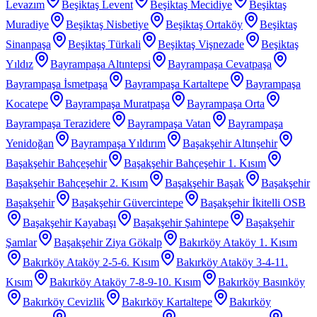
Levazım
Beşiktaş Levent
Beşiktaş Mecidiye
Beşiktaş
Muradiye
Beşiktaş Nisbetiye
Beşiktaş Ortaköy
Beşiktaş
Sinanpaşa
Beşiktaş Türkali
Beşiktaş Vişnezade
Beşiktaş
Yıldız
Bayrampaşa Altıntepsi
Bayrampaşa Cevatpaşa
Bayrampaşa İsmetpaşa
Bayrampaşa Kartaltepe
Bayrampaşa
Kocatepe
Bayrampaşa Muratpaşa
Bayrampaşa Orta
Bayrampaşa Terazidere
Bayrampaşa Vatan
Bayrampaşa
Yenidoğan
Bayrampaşa Yıldırım
Başakşehir Altınşehir
Başakşehir Bahçeşehir
Başakşehir Bahçeşehir 1. Kısım
Başakşehir Bahçeşehir 2. Kısım
Başakşehir Başak
Başakşehir
Başakşehir
Başakşehir Güvercintepe
Başakşehir İkitelli OSB
Başakşehir Kayabaşı
Başakşehir Şahintepe
Başakşehir
Şamlar
Başakşehir Ziya Gökalp
Bakırköy Ataköy 1. Kısım
Bakırköy Ataköy 2-5-6. Kısım
Bakırköy Ataköy 3-4-11.
Kısım
Bakırköy Ataköy 7-8-9-10. Kısım
Bakırköy Basınköy
Bakırköy Cevizlik
Bakırköy Kartaltepe
Bakırköy