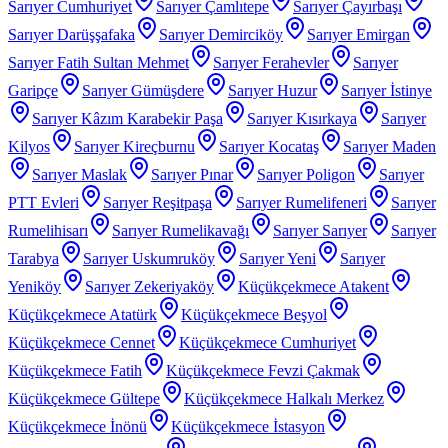
Sarıyer Cumhuriyet
Sarıyer Çamlıtepe
Sarıyer Çayırbaşı
Sarıyer Darüşşafaka
Sarıyer Demirciköy
Sarıyer Emirgan
Sarıyer Fatih Sultan Mehmet
Sarıyer Ferahevler
Sarıyer
Garipçe
Sarıyer Gümüşdere
Sarıyer Huzur
Sarıyer İstinye
Sarıyer Kâzım Karabekir Paşa
Sarıyer Kısırkaya
Sarıyer
Kilyos
Sarıyer Kireçburnu
Sarıyer Kocataş
Sarıyer Maden
Sarıyer Maslak
Sarıyer Pınar
Sarıyer Poligon
Sarıyer
PTT Evleri
Sarıyer Reşitpaşa
Sarıyer Rumelifeneri
Sarıyer
Rumelihisarı
Sarıyer Rumelikavağı
Sarıyer Sarıyer
Sarıyer
Tarabya
Sarıyer Uskumruköy
Sarıyer Yeni
Sarıyer
Yeniköy
Sarıyer Zekeriyaköy
Küçükçekmece Atakent
Küçükçekmece Atatürk
Küçükçekmece Beşyol
Küçükçekmece Cennet
Küçükçekmece Cumhuriyet
Küçükçekmece Fatih
Küçükçekmece Fevzi Çakmak
Küçükçekmece Gültepe
Küçükçekmece Halkalı Merkez
Küçükçekmece İnönü
Küçükçekmece İstasyon