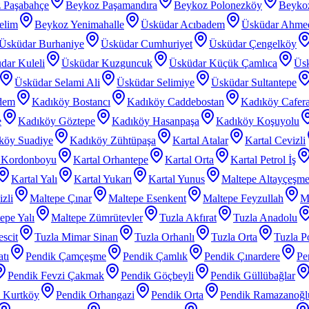
 Paşabahçe
Beykoz Paşamandıra
Beykoz Polonezköy
Beyko
elim
Beykoz Yenimahalle
Üsküdar Acıbadem
Üsküdar Ahme
Üsküdar Burhaniye
Üsküdar Cumhuriyet
Üsküdar Çengelköy
dar Kuleli
Üsküdar Kuzguncuk
Üsküdar Küçük Çamlıca
Üs
Üsküdar Selami Ali
Üsküdar Selimiye
Üsküdar Sultantepe
dem
Kadıköy Bostancı
Kadıköy Caddebostan
Kadıköy Cafer
e
Kadıköy Göztepe
Kadıköy Hasanpaşa
Kadıköy Koşuyolu
köy Suadiye
Kadıköy Zühtüpaşa
Kartal Atalar
Kartal Cevizli
l Kordonboyu
Kartal Orhantepe
Kartal Orta
Kartal Petrol İş
Kartal Yalı
Kartal Yukarı
Kartal Yunus
Maltepe Altayçeşm
zli
Maltepe Çınar
Maltepe Esenkent
Maltepe Feyzullah
Ma
epe Yalı
Maltepe Zümrütevler
Tuzla Akfırat
Tuzla Anadolu
scit
Tuzla Mimar Sinan
Tuzla Orhanlı
Tuzla Orta
Tuzla P
tı
Pendik Çamçeşme
Pendik Çamlık
Pendik Çınardere
Pe
Pendik Fevzi Çakmak
Pendik Göçbeyli
Pendik Güllübağlar
 Kurtköy
Pendik Orhangazi
Pendik Orta
Pendik Ramazanoğl