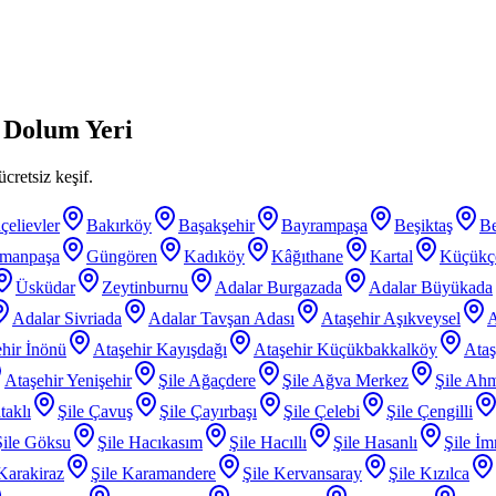
 Dolum Yeri
cretsiz keşif.
çelievler
Bakırköy
Başakşehir
Bayrampaşa
Beşiktaş
B
smanpaşa
Güngören
Kadıköy
Kâğıthane
Kartal
Küçükç
Üsküdar
Zeytinburnu
Adalar Burgazada
Adalar Büyükada
Adalar Sivriada
Adalar Tavşan Adası
Ataşehir Aşıkveysel
A
hir İnönü
Ataşehir Kayışdağı
Ataşehir Küçükbakkalköy
Ataş
Ataşehir Yenişehir
Şile Ağaçdere
Şile Ağva Merkez
Şile Ahm
taklı
Şile Çavuş
Şile Çayırbaşı
Şile Çelebi
Şile Çengilli
Şile Göksu
Şile Hacıkasım
Şile Hacıllı
Şile Hasanlı
Şile İm
 Karakiraz
Şile Karamandere
Şile Kervansaray
Şile Kızılca