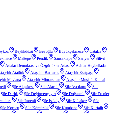
eykoz
Beylikdüzü
Beyoğlu
Büyükçekmece
Çatalca
ekmece
Maltepe
Pendik
Sancaktepe
Sarıyer
Silivri
Adalar Demokrasi ve Özgürlükler Adası
Adalar Heybeliada
taşehir Atatürk
Ataşehir Barbaros
Ataşehir Esatpaşa
ehir Mevlana
Ataşehir Mimarsinan
Ataşehir Mustafa Kemal
etli
Şile Akçakese
Şile Alacalı
Şile Avcıkoru
Şile
Şile Darlık
Şile Değirmençayırı
Şile Doğancılı
Şile Erenler
rendere
Şile İmrenli
Şile İsaköy
Şile Kabakoz
Şile
Şile Korucu
Şile Kömürlük
Şile Kumbaba
Şile Kurfallı