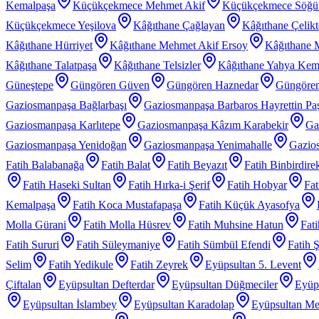
Kemalpaşa
Küçükçekmece Mehmet Akif
Küçükçekmece Söğü
Küçükçekmece Yeşilova
Kâğıthane Çağlayan
Kâğıthane Çelik
Kâğıthane Hürriyet
Kâğıthane Mehmet Akif Ersoy
Kâğıthane 
Kâğıthane Talatpaşa
Kâğıthane Telsizler
Kâğıthane Yahya Kem
Güneştepe
Güngören Güven
Güngören Haznedar
Güngören
Gaziosmanpaşa Bağlarbaşı
Gaziosmanpaşa Barbaros Hayrettin Pa
Gaziosmanpaşa Karlıtepe
Gaziosmanpaşa Kâzım Karabekir
Ga
Gaziosmanpaşa Yenidoğan
Gaziosmanpaşa Yenimahalle
Gazios
Fatih Balabanağa
Fatih Balat
Fatih Beyazıt
Fatih Binbirdire
Fatih Haseki Sultan
Fatih Hırka-i Şerif
Fatih Hobyar
Fat
Kemalpaşa
Fatih Koca Mustafapaşa
Fatih Küçük Ayasofya
Molla Gürani
Fatih Molla Hüsrev
Fatih Muhsine Hatun
Fat
Fatih Sururi
Fatih Süleymaniye
Fatih Sümbül Efendi
Fatih 
Selim
Fatih Yedikule
Fatih Zeyrek
Eyüpsultan 5. Levent
Çiftalan
Eyüpsultan Defterdar
Eyüpsultan Düğmeciler
Eyüp
Eyüpsultan İslambey
Eyüpsultan Karadolap
Eyüpsultan Me