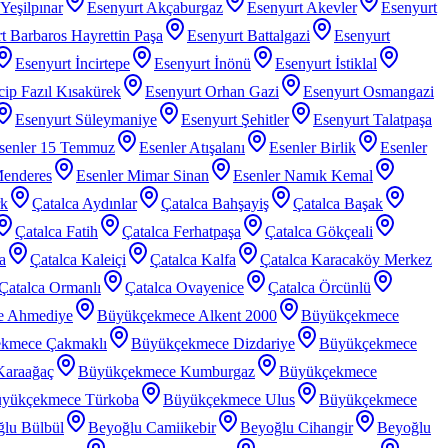
Yeşilpınar
Esenyurt Akçaburgaz
Esenyurt Akevler
Esenyurt
t Barbaros Hayrettin Paşa
Esenyurt Battalgazi
Esenyurt
Esenyurt İncirtepe
Esenyurt İnönü
Esenyurt İstiklal
ip Fazıl Kısakürek
Esenyurt Orhan Gazi
Esenyurt Osmangazi
Esenyurt Süleymaniye
Esenyurt Şehitler
Esenyurt Talatpaşa
senler 15 Temmuz
Esenler Atışalanı
Esenler Birlik
Esenler
Menderes
Esenler Mimar Sinan
Esenler Namık Kemal
rk
Çatalca Aydınlar
Çatalca Bahşayiş
Çatalca Başak
Çatalca Fatih
Çatalca Ferhatpaşa
Çatalca Gökçeali
a
Çatalca Kaleiçi
Çatalca Kalfa
Çatalca Karacaköy Merkez
Çatalca Ormanlı
Çatalca Ovayenice
Çatalca Örcünlü
e Ahmediye
Büyükçekmece Alkent 2000
Büyükçekmece
kmece Çakmaklı
Büyükçekmece Dizdariye
Büyükçekmece
araağaç
Büyükçekmece Kumburgaz
Büyükçekmece
yükçekmece Türkoba
Büyükçekmece Ulus
Büyükçekmece
lu Bülbül
Beyoğlu Camiikebir
Beyoğlu Cihangir
Beyoğlu