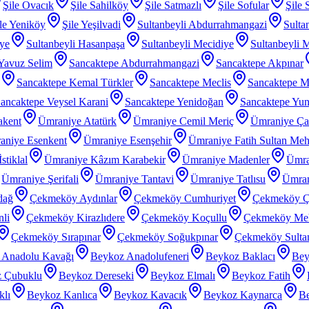
Şile Ovacık
Şile Sahilköy
Şile Satmazlı
Şile Sofular
Şile 
le Yeniköy
Şile Yeşilvadi
Sultanbeyli Abdurrahmangazi
Sulta
iye
Sultanbeyli Hasanpaşa
Sultanbeyli Mecidiye
Sultanbeyli 
 Yavuz Selim
Sancaktepe Abdurrahmangazi
Sancaktepe Akpınar
Sancaktepe Kemal Türkler
Sancaktepe Meclis
Sancaktepe M
ancaktepe Veysel Karani
Sancaktepe Yenidoğan
Sancaktepe Yu
akent
Ümraniye Atatürk
Ümraniye Cemil Meriç
Ümraniye Ç
aniye Esenkent
Ümraniye Esenşehir
Ümraniye Fatih Sultan Me
stiklal
Ümraniye Kâzım Karabekir
Ümraniye Madenler
Ümra
Ümraniye Şerifali
Ümraniye Tantavi
Ümraniye Tatlısu
Ümran
dağ
Çekmeköy Aydınlar
Çekmeköy Cumhuriyet
Çekmeköy Ç
li
Çekmeköy Kirazlıdere
Çekmeköy Koçullu
Çekmeköy Meh
Çekmeköy Sırapınar
Çekmeköy Soğukpınar
Çekmeköy Sultanç
 Anadolu Kavağı
Beykoz Anadolufeneri
Beykoz Baklacı
Bey
 Çubuklu
Beykoz Dereseki
Beykoz Elmalı
Beykoz Fatih
klı
Beykoz Kanlıca
Beykoz Kavacık
Beykoz Kaynarca
Be