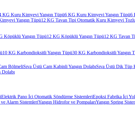
4 KG Kuru Kimyevi Yangın Tüpü
6 KG Kuru Kimyevi Yangın Tüpü
6 
Kimyevi Yangın Tüpü
12 KG Tavan Tipi Otomatik Kuru Kimyevi Tozl
G Köpüklü Yangın Tüpü
12 KG Köpüklü Yangın Tüpü
12 KG Tavan Ti
pü
10 KG Karbondioksitli Yangın Tüpü
30 KG Karbondioksitli Yangın 
Cam Bölmeli
Sıva Üstü Cam Kabinli Yangın Dolabı
Sıva Üstü Dik Tüp 
n Dolabı
i
Elektrik Pano İçi Otomatik Söndürme Sistemleri
Epoksi Fabrika İçi Yo
ve Alarm Sistemleri
Yangın Hidrofor ve Pompaları
Yangın Spring Siste