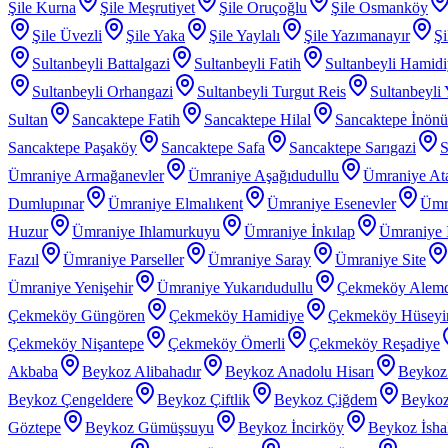
Şile Kurna
Şile Meşrutiyet
Şile Oruçoğlu
Şile Osmanköy
Şile Üvezli
Şile Yaka
Şile Yaylalı
Şile Yazımanayır
Şi
Sultanbeyli Battalgazi
Sultanbeyli Fatih
Sultanbeyli Hamid
Sultanbeyli Orhangazi
Sultanbeyli Turgut Reis
Sultanbeyli
Sultan
Sancaktepe Fatih
Sancaktepe Hilal
Sancaktepe İnönü
Sancaktepe Paşaköy
Sancaktepe Safa
Sancaktepe Sarıgazi
S
Ümraniye Armağanevler
Ümraniye Aşağıdudullu
Ümraniye At
Dumlupınar
Ümraniye Elmalıkent
Ümraniye Esenevler
Ümr
Huzur
Ümraniye Ihlamurkuyu
Ümraniye İnkılap
Ümraniye İ
Fazıl
Ümraniye Parseller
Ümraniye Saray
Ümraniye Site
Ümraniye Yenişehir
Ümraniye Yukarıdudullu
Çekmeköy Alem
Çekmeköy Güngören
Çekmeköy Hamidiye
Çekmeköy Hüseyin
Çekmeköy Nişantepe
Çekmeköy Ömerli
Çekmeköy Reşadiye
Akbaba
Beykoz Alibahadır
Beykoz Anadolu Hisarı
Beykoz
Beykoz Çengeldere
Beykoz Çiftlik
Beykoz Çiğdem
Beykoz
Göztepe
Beykoz Gümüşsuyu
Beykoz İncirköy
Beykoz İsha