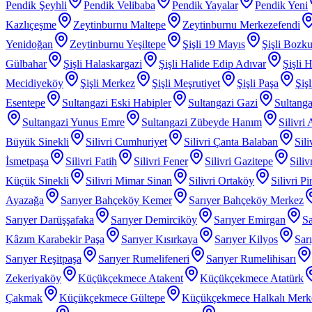
Pendik Şeyhli
Pendik Velibaba
Pendik Yayalar
Pendik Yeni
Kazlıçeşme
Zeytinburnu Maltepe
Zeytinburnu Merkezefendi
Yenidoğan
Zeytinburnu Yeşiltepe
Şişli 19 Mayıs
Şişli Bozku
Gülbahar
Şişli Halaskargazi
Şişli Halide Edip Adıvar
Şişli H
Mecidiyeköy
Şişli Merkez
Şişli Meşrutiyet
Şişli Paşa
Şiş
Esentepe
Sultangazi Eski Habipler
Sultangazi Gazi
Sultanga
Sultangazi Yunus Emre
Sultangazi Zübeyde Hanım
Silivri
Büyük Sinekli
Silivri Cumhuriyet
Silivri Çanta Balaban
Sil
İsmetpaşa
Silivri Fatih
Silivri Fener
Silivri Gazitepe
Sili
Küçük Sinekli
Silivri Mimar Sinan
Silivri Ortaköy
Silivri P
Ayazağa
Sarıyer Bahçeköy Kemer
Sarıyer Bahçeköy Merkez
Sarıyer Darüşşafaka
Sarıyer Demirciköy
Sarıyer Emirgan
Sa
Kâzım Karabekir Paşa
Sarıyer Kısırkaya
Sarıyer Kilyos
Sar
Sarıyer Reşitpaşa
Sarıyer Rumelifeneri
Sarıyer Rumelihisarı
Zekeriyaköy
Küçükçekmece Atakent
Küçükçekmece Atatürk
Çakmak
Küçükçekmece Gültepe
Küçükçekmece Halkalı Merk