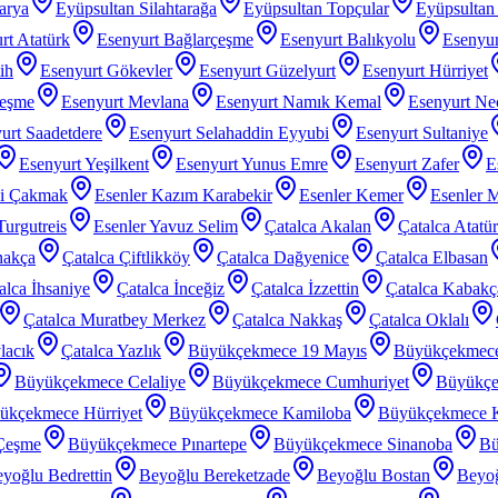
arya
Eyüpsultan Silahtarağa
Eyüpsultan Topçular
Eyüpsultan 
rt Atatürk
Esenyurt Bağlarçeşme
Esenyurt Balıkyolu
Esenyur
ih
Esenyurt Gökevler
Esenyurt Güzelyurt
Esenyurt Hürriyet
çeşme
Esenyurt Mevlana
Esenyurt Namık Kemal
Esenyurt Nec
urt Saadetdere
Esenyurt Selahaddin Eyyubi
Esenyurt Sultaniye
Esenyurt Yeşilkent
Esenyurt Yunus Emre
Esenyurt Zafer
E
zi Çakmak
Esenler Kazım Karabekir
Esenler Kemer
Esenler 
Turgutreis
Esenler Yavuz Selim
Çatalca Akalan
Çatalca Atatü
nakça
Çatalca Çiftlikköy
Çatalca Dağyenice
Çatalca Elbasan
alca İhsaniye
Çatalca İnceğiz
Çatalca İzzettin
Çatalca Kabakç
Çatalca Muratbey Merkez
Çatalca Nakkaş
Çatalca Oklalı
lacık
Çatalca Yazlık
Büyükçekmece 19 Mayıs
Büyükçekmec
Büyükçekmece Celaliye
Büyükçekmece Cumhuriyet
Büyükçe
ükçekmece Hürriyet
Büyükçekmece Kamiloba
Büyükçekmece K
Çeşme
Büyükçekmece Pınartepe
Büyükçekmece Sinanoba
Bü
yoğlu Bedrettin
Beyoğlu Bereketzade
Beyoğlu Bostan
Beyoğ