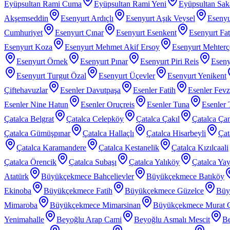
Eyüpsultan Rami Cuma
Eyüpsultan Rami Yeni
Eyüpsultan Sak
Akşemseddin
Esenyurt Ardıçlı
Esenyurt Aşık Veysel
Esenyu
Cumhuriyet
Esenyurt Çınar
Esenyurt Esenkent
Esenyurt Fat
Esenyurt Koza
Esenyurt Mehmet Akif Ersoy
Esenyurt Mehter
Esenyurt Örnek
Esenyurt Pınar
Esenyurt Piri Reis
Eseny
Esenyurt Turgut Özal
Esenyurt Üçevler
Esenyurt Yenikent
Çiftehavuzlar
Esenler Davutpaşa
Esenler Fatih
Esenler Fev
Esenler Nine Hatun
Esenler Oruçreis
Esenler Tuna
Esenler 
Çatalca Belgrat
Çatalca Celepköy
Çatalca Çakıl
Çatalca Ça
Çatalca Gümüşpınar
Çatalca Hallaçlı
Çatalca Hisarbeyli
Çat
Çatalca Karamandere
Çatalca Kestanelik
Çatalca Kızılcaali
Çatalca Örencik
Çatalca Subaşı
Çatalca Yalıköy
Çatalca Yay
Atatürk
Büyükçekmece Bahçelievler
Büyükçekmece Batıköy
Ekinoba
Büyükçekmece Fatih
Büyükçekmece Güzelce
Büy
Mimaroba
Büyükçekmece Mimarsinan
Büyükçekmece Murat 
Yenimahalle
Beyoğlu Arap Cami
Beyoğlu Asmalı Mescit
Be