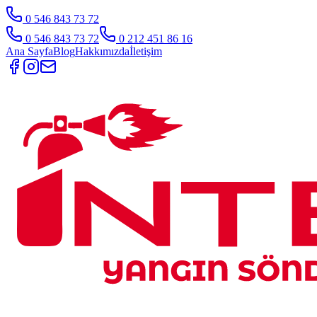
0 546 843 73 72
0 546 843 73 72
0 212 451 86 16
Ana Sayfa
Blog
Hakkımızda
İletişim