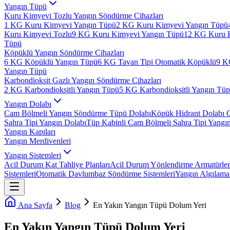
Yangın Tüpü
Kuru Kimyevi Tozlu Yangın Söndürme Cihazları
1 KG Kuru Kimyevi Yangın Tüpü
2 KG Kuru Kimyevi Yangın Tüpü
Kuru Kimyevi Tozlu
9 KG Kuru Kimyevi Yangın Tüpü
12 KG Kuru 
Tüpü
Köpüklü Yangın Söndürme Cihazları
6 KG Köpüklü Yangın Tüpü
6 KG Tavan Tipi Otomatik Köpüklü
9 K
Yangın Tüpü
Karbondioksit Gazlı Yangın Söndürme Cihazları
2 KG Karbondioksitli Yangın Tüpü
5 KG Karbondioksitli Yangın Tü
Yangın Dolabı
Cam Bölmeli Yangın Söndürme Tüpü Dolabı
Köpük Hidrant Dolabı 
Sahra Tipi Yangın Dolabı
Tüp Kabinli Cam Bölmeli Sahra Tipi Yangı
Yangın Kapıları
Yangın Merdivenleri
Yangın Sistemleri
Acil Durum Kat Tahliye Planları
Acil Durum Yönlendirme Armatürler
Sistemleri
Otomatik Davlumbaz Söndürme Sistemleri
Yangın Algılama 
Ana Sayfa
Blog
En Yakın Yangın Tüpü Dolum Yeri
En Yakın Yangın Tüpü Dolum Yeri