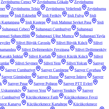
Zeytinburnu Çırpıcı
Zeytinburnu Gökalp
Zeytinburnu
mer
Zeytinburnu Telsiz
Zeytinburnu Veliefendi
Zeytinburnu
entepe
Şişli Eskişehir
Şişli Feriköy
Şişli Fulya
Şişli
li Kaptanpaşa
Şişli Kuştepe
Şişli Mahmut Şevket Paşa
Şişli
Sultangazi Cebeci
Sultangazi Cumhuriyet
Sultangazi
angazi Sultançiftliği
Sultangazi Uğur Mumcu
Sultangazi Yayla
Beyciler
Silivri Büyük Çavuşlu
Silivri Büyük Kılıçlı
Silivri
anamandıra
Silivri Değirmenköy Fevzipaşa
Silivri Değirmenköy
 Kavaklı İstiklal
Silivri Kurfallı
Silivri Küçük Kılıçlı
Silivri
kumlar
Silivri Seymen
Silivri Yeni
Silivri Yolçatı
Sarıyer
Sarıyer Cumhuriyet
Sarıyer Çamlıtepe
Sarıyer Çayırbaşı
Sarıyer Gümüşdere
Sarıyer Huzur
Sarıyer İstinye
Sarıyer
ak
Sarıyer Pınar
Sarıyer Poligon
Sarıyer PTT Evleri
r Uskumruköy
Sarıyer Yeni
Sarıyer Yeniköy
Sarıyer
 Cumhuriyet
Küçükçekmece Fatih
Küçükçekmece Fevzi
mece Kanarya
Küçükçekmece Kartaltepe
Küçükçekmece