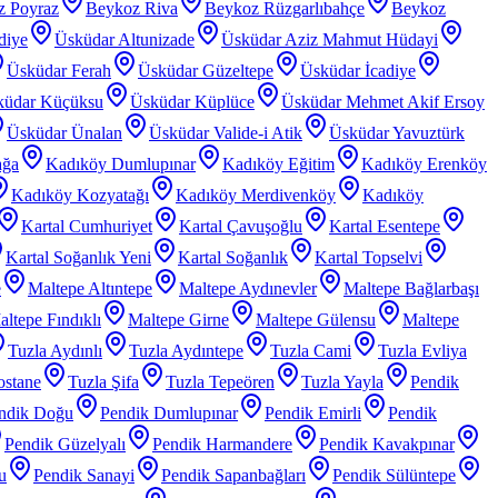
z Poyraz
Beykoz Riva
Beykoz Rüzgarlıbahçe
Beykoz
diye
Üsküdar Altunizade
Üsküdar Aziz Mahmut Hüdayi
Üsküdar Ferah
Üsküdar Güzeltepe
Üsküdar İcadiye
küdar Küçüksu
Üsküdar Küplüce
Üsküdar Mehmet Akif Ersoy
Üsküdar Ünalan
Üsküdar Valide-i Atik
Üsküdar Yavuztürk
ağa
Kadıköy Dumlupınar
Kadıköy Eğitim
Kadıköy Erenköy
Kadıköy Kozyatağı
Kadıköy Merdivenköy
Kadıköy
Kartal Cumhuriyet
Kartal Çavuşoğlu
Kartal Esentepe
Kartal Soğanlık Yeni
Kartal Soğanlık
Kartal Topselvi
e
Maltepe Altıntepe
Maltepe Aydınevler
Maltepe Bağlarbaşı
ltepe Fındıklı
Maltepe Girne
Maltepe Gülensu
Maltepe
Tuzla Aydınlı
Tuzla Aydıntepe
Tuzla Cami
Tuzla Evliya
ostane
Tuzla Şifa
Tuzla Tepeören
Tuzla Yayla
Pendik
ndik Doğu
Pendik Dumlupınar
Pendik Emirli
Pendik
Pendik Güzelyalı
Pendik Harmandere
Pendik Kavakpınar
u
Pendik Sanayi
Pendik Sapanbağları
Pendik Sülüntepe