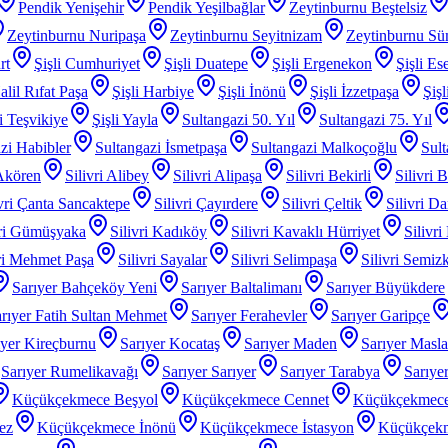
Pendik Yenişehir
Pendik Yeşilbağlar
Zeytinburnu Beştelsiz
Zeytinburnu Nuripaşa
Zeytinburnu Seyitnizam
Zeytinburnu Sü
rt
Şişli Cumhuriyet
Şişli Duatepe
Şişli Ergenekon
Şişli Es
alil Rıfat Paşa
Şişli Harbiye
Şişli İnönü
Şişli İzzetpaşa
Şiş
li Teşvikiye
Şişli Yayla
Sultangazi 50. Yıl
Sultangazi 75. Yıl
zi Habibler
Sultangazi İsmetpaşa
Sultangazi Malkoçoğlu
Sult
 Akören
Silivri Alibey
Silivri Alipaşa
Silivri Bekirli
Silivri 
ivri Çanta Sancaktepe
Silivri Çayırdere
Silivri Çeltik
Silivri D
vri Gümüşyaka
Silivri Kadıköy
Silivri Kavaklı Hürriyet
Silivri
iri Mehmet Paşa
Silivri Sayalar
Silivri Selimpaşa
Silivri Semiz
Sarıyer Bahçeköy Yeni
Sarıyer Baltalimanı
Sarıyer Büyükdere
rıyer Fatih Sultan Mehmet
Sarıyer Ferahevler
Sarıyer Garipçe
ıyer Kireçburnu
Sarıyer Kocataş
Sarıyer Maden
Sarıyer Masl
Sarıyer Rumelikavağı
Sarıyer Sarıyer
Sarıyer Tarabya
Sarıye
Küçükçekmece Beşyol
Küçükçekmece Cennet
Küçükçekmece
ez
Küçükçekmece İnönü
Küçükçekmece İstasyon
Küçükçek