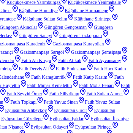
Küçükçekmece Yarımburgaz
Küçükçekmece Yenimahalle
Gürsel
Kâğıthane Hamidiye
Kâğıthane Harmantepe
yrantepe
Kâğıthane Sultan Selim
Kâğıthane Şirintepe
Güngören Akıncılar
Güngören Gençosman
Güngören
Merkez
Güngören Sanayi
Güngören Tozkoparan
ziosmanpaşa Karadeniz
Gaziosmanpaşa Karayolları
azariçi
Gaziosmanpaşa Sarıgöl
Gaziosmanpaşa Şemsipaşa
Alemdar
Fatih Ali Kuşçu
Fatih Atikali
Fatih Ayvansaray
mirtaş
Fatih Derviş Ali
Fatih Eminsinan
Fatih Hacı Kadın
Kalenderhane
Fatih Karagümrük
Fatih Katip Kasım
Fatih
 Hayrettin
Fatih Mimar Kemalettin
Fatih Molla Fenari
Fatih
Fatih Seyyid Ömer
Fatih Silivrikapı
Fatih Sultan Ahmet
un
Fatih Topkapı
Fatih Yavuz Sinan
Fatih Yavuz Sultan
Eyüpsultan Alibeyköy
Eyüpsultan Çırçır
Eyüpsultan
Eyüpsultan Güzeltepe
Eyüpsultan Işıklar
Eyüpsultan İhsaniye
ltan Nişanca
Eyüpsultan Odayeri
Eyüpsultan Pirinççi