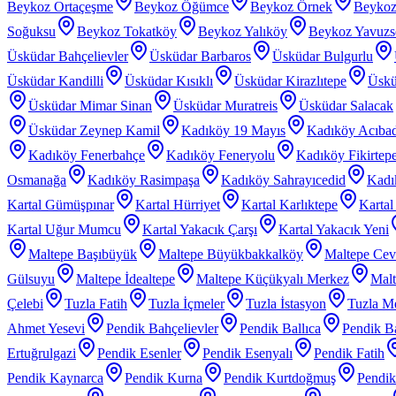
Beykoz Ortaçeşme
Beykoz Öğümce
Beykoz Örnek
Beykoz
Soğuksu
Beykoz Tokatköy
Beykoz Yalıköy
Beykoz Yavuzs
Üsküdar Bahçelievler
Üsküdar Barbaros
Üsküdar Bulgurlu
Üsküdar Kandilli
Üsküdar Kısıklı
Üsküdar Kirazlıtepe
Üskü
Üsküdar Mimar Sinan
Üsküdar Muratreis
Üsküdar Salacak
Üsküdar Zeynep Kamil
Kadıköy 19 Mayıs
Kadıköy Acıba
Kadıköy Fenerbahçe
Kadıköy Feneryolu
Kadıköy Fikirtep
Osmanağa
Kadıköy Rasimpaşa
Kadıköy Sahrayıcedid
Kadı
Kartal Gümüşpınar
Kartal Hürriyet
Kartal Karlıktepe
Karta
Kartal Uğur Mumcu
Kartal Yakacık Çarşı
Kartal Yakacık Yeni
Maltepe Başıbüyük
Maltepe Büyükbakkalköy
Maltepe Cevi
Gülsuyu
Maltepe İdealtepe
Maltepe Küçükyalı Merkez
Malt
Çelebi
Tuzla Fatih
Tuzla İçmeler
Tuzla İstasyon
Tuzla Me
Ahmet Yesevi
Pendik Bahçelievler
Pendik Ballıca
Pendik Ba
Ertuğrulgazi
Pendik Esenler
Pendik Esenyalı
Pendik Fatih
Pendik Kaynarca
Pendik Kurna
Pendik Kurtdoğmuş
Pendik