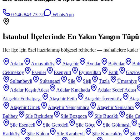
0 546 843 73 72
WhatsApp
İstanbul İlçelerinde
En Yakın Yangın Tüpü
Her ilçe için özel hazırlanmış bölgesel rehberler — mahallelere kadar ü
Adalar
Arnavutköy
Ataşehir
Avcılar
Bağcılar
Bah
Çekmeköy
Esenler
Esenyurt
Eyüpsultan
Fatih
Gazio
Sultanbeyli
Sultangazi
Şile
Şişli
Tuzla
Ümraniye
Adalar Kaşık Adası
Adalar Kınalıada
Adalar Sedef Adası
Ataşehir Ferhatpaşa
Ataşehir Fetih
Ataşehir İçerenköy
Ataşe
Ataşehir Örnek
Ataşehir Yeniçamlıca
Ataşehir Yenisahra
Balibey
Şile Bıçkıdere
Şile Bozgoca
Şile Bucaklı
Şile Ça
Şile Esenceli
Şile Geredeli
Şile Göçe
Şile Gökmaşlı
Kadıköy
Şile Kalem
Şile Karabeyli
Şile Karacaköy
Şile