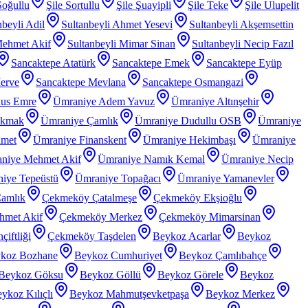
Soğullu
Şile Sortullu
Şile Şuayipli
Şile Teke
Şile Ulupelit
nbeyli Adil
Sultanbeyli Ahmet Yesevi
Sultanbeyli Akşemsettin
Mehmet Akif
Sultanbeyli Mimar Sinan
Sultanbeyli Necip Fazıl
Sancaktepe Atatürk
Sancaktepe Emek
Sancaktepe Eyüp
erve
Sancaktepe Mevlana
Sancaktepe Osmangazi
nus Emre
Ümraniye Adem Yavuz
Ümraniye Altınşehir
akmak
Ümraniye Çamlık
Ümraniye Dudullu OSB
Ümraniye
hmet
Ümraniye Finanskent
Ümraniye Hekimbaşı
Ümraniye
niye Mehmet Akif
Ümraniye Namık Kemal
Ümraniye Necip
iye Tepeüstü
Ümraniye Topağacı
Ümraniye Yamanevler
amlık
Çekmeköy Çatalmeşe
Çekmeköy Ekşioğlu
met Akif
Çekmeköy Merkez
Çekmeköy Mimarsinan
iftliği
Çekmeköy Taşdelen
Beykoz Acarlar
Beykoz
koz Bozhane
Beykoz Cumhuriyet
Beykoz Çamlıbahçe
Beykoz Göksu
Beykoz Göllü
Beykoz Görele
Beykoz
ykoz Kılıçlı
Beykoz Mahmutşevketpaşa
Beykoz Merkez