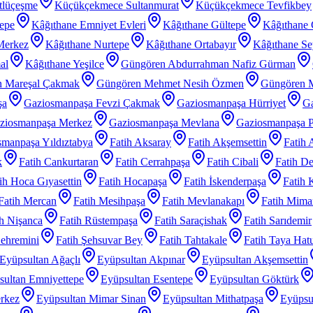
tlüçeşme
Küçükçekmece Sultanmurat
Küçükçekmece Tevfikbey
tepe
Kâğıthane Emniyet Evleri
Kâğıthane Gültepe
Kâğıthane 
Merkez
Kâğıthane Nurtepe
Kâğıthane Ortabayır
Kâğıthane Se
al
Kâğıthane Yeşilce
Güngören Abdurrahman Nafiz Gürman
 Mareşal Çakmak
Güngören Mehmet Nesih Özmen
Güngören 
şa
Gaziosmanpaşa Fevzi Çakmak
Gaziosmanpaşa Hürriyet
Ga
ziosmanpaşa Merkez
Gaziosmanpaşa Mevlana
Gaziosmanpaşa P
manpaşa Yıldıztabya
Fatih Aksaray
Fatih Akşemsettin
Fatih 
k
Fatih Cankurtaran
Fatih Cerrahpaşa
Fatih Cibali
Fatih De
ih Hoca Gıyasettin
Fatih Hocapaşa
Fatih İskenderpaşa
Fatih 
Fatih Mercan
Fatih Mesihpaşa
Fatih Mevlanakapı
Fatih Mimar
ih Nişanca
Fatih Rüstempaşa
Fatih Saraçishak
Fatih Sarıdemir
Şehremini
Fatih Şehsuvar Bey
Fatih Tahtakale
Fatih Taya Hat
Eyüpsultan Ağaçlı
Eyüpsultan Akpınar
Eyüpsultan Akşemsettin
sultan Emniyettepe
Eyüpsultan Esentepe
Eyüpsultan Göktürk
rkez
Eyüpsultan Mimar Sinan
Eyüpsultan Mithatpaşa
Eyüpsu