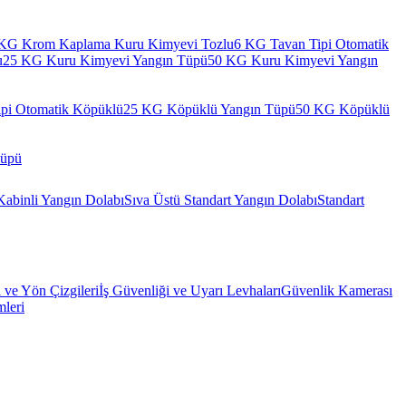
KG Krom Kaplama Kuru Kimyevi Tozlu
6 KG Tavan Tipi Otomatik
u
25 KG Kuru Kimyevi Yangın Tüpü
50 KG Kuru Kimyevi Yangın
pi Otomatik Köpüklü
25 KG Köpüklü Yangın Tüpü
50 KG Köpüklü
Tüpü
Kabinli Yangın Dolabı
Sıva Üstü Standart Yangın Dolabı
Standart
l ve Yön Çizgileri
İş Güvenliği ve Uyarı Levhaları
Güvenlik Kamerası
mleri