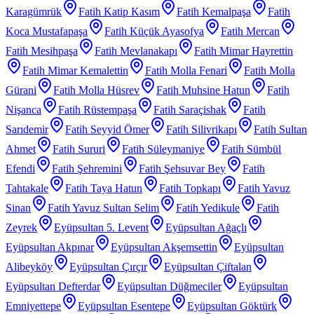
Karagümrük
Fatih Katip Kasım
Fatih Kemalpaşa
Fatih
Koca Mustafapaşa
Fatih Küçük Ayasofya
Fatih Mercan
Fatih Mesihpaşa
Fatih Mevlanakapı
Fatih Mimar Hayrettin
Fatih Mimar Kemalettin
Fatih Molla Fenari
Fatih Molla
Gürani
Fatih Molla Hüsrev
Fatih Muhsine Hatun
Fatih
Nişanca
Fatih Rüstempaşa
Fatih Saraçishak
Fatih
Sarıdemir
Fatih Seyyid Ömer
Fatih Silivrikapı
Fatih Sultan
Ahmet
Fatih Sururi
Fatih Süleymaniye
Fatih Sümbül
Efendi
Fatih Şehremini
Fatih Şehsuvar Bey
Fatih
Tahtakale
Fatih Taya Hatun
Fatih Topkapı
Fatih Yavuz
Sinan
Fatih Yavuz Sultan Selim
Fatih Yedikule
Fatih
Zeyrek
Eyüpsultan 5. Levent
Eyüpsultan Ağaçlı
Eyüpsultan Akpınar
Eyüpsultan Akşemsettin
Eyüpsultan
Alibeyköy
Eyüpsultan Çırçır
Eyüpsultan Çiftalan
Eyüpsultan Defterdar
Eyüpsultan Düğmeciler
Eyüpsultan
Emniyettepe
Eyüpsultan Esentepe
Eyüpsultan Göktürk