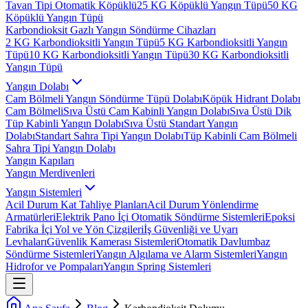
Tavan Tipi Otomatik Köpüklü
25 KG Köpüklü Yangın Tüpü
50 KG
Köpüklü Yangın Tüpü
Karbondioksit Gazlı Yangın Söndürme Cihazları
2 KG Karbondioksitli Yangın Tüpü
5 KG Karbondioksitli Yangın
Tüpü
10 KG Karbondioksitli Yangın Tüpü
30 KG Karbondioksitli
Yangın Tüpü
Yangın Dolabı
Cam Bölmeli Yangın Söndürme Tüpü Dolabı
Köpük Hidrant Dolabı
Cam Bölmeli
Sıva Üstü Cam Kabinli Yangın Dolabı
Sıva Üstü Dik
Tüp Kabinli Yangın Dolabı
Sıva Üstü Standart Yangın
Dolabı
Standart Sahra Tipi Yangın Dolabı
Tüp Kabinli Cam Bölmeli
Sahra Tipi Yangın Dolabı
Yangın Kapıları
Yangın Merdivenleri
Yangın Sistemleri
Acil Durum Kat Tahliye Planları
Acil Durum Yönlendirme
Armatürleri
Elektrik Pano İçi Otomatik Söndürme Sistemleri
Epoksi
Fabrika İçi Yol ve Yön Çizgileri
İş Güvenliği ve Uyarı
Levhaları
Güvenlik Kamerası Sistemleri
Otomatik Davlumbaz
Söndürme Sistemleri
Yangın Algılama ve Alarm Sistemleri
Yangın
Hidrofor ve Pompaları
Yangın Spring Sistemleri