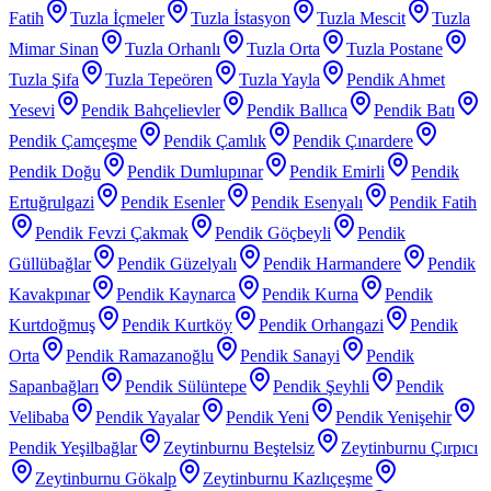
Fatih
Tuzla İçmeler
Tuzla İstasyon
Tuzla Mescit
Tuzla
Mimar Sinan
Tuzla Orhanlı
Tuzla Orta
Tuzla Postane
Tuzla Şifa
Tuzla Tepeören
Tuzla Yayla
Pendik Ahmet
Yesevi
Pendik Bahçelievler
Pendik Ballıca
Pendik Batı
Pendik Çamçeşme
Pendik Çamlık
Pendik Çınardere
Pendik Doğu
Pendik Dumlupınar
Pendik Emirli
Pendik
Ertuğrulgazi
Pendik Esenler
Pendik Esenyalı
Pendik Fatih
Pendik Fevzi Çakmak
Pendik Göçbeyli
Pendik
Güllübağlar
Pendik Güzelyalı
Pendik Harmandere
Pendik
Kavakpınar
Pendik Kaynarca
Pendik Kurna
Pendik
Kurtdoğmuş
Pendik Kurtköy
Pendik Orhangazi
Pendik
Orta
Pendik Ramazanoğlu
Pendik Sanayi
Pendik
Sapanbağları
Pendik Sülüntepe
Pendik Şeyhli
Pendik
Velibaba
Pendik Yayalar
Pendik Yeni
Pendik Yenişehir
Pendik Yeşilbağlar
Zeytinburnu Beştelsiz
Zeytinburnu Çırpıcı
Zeytinburnu Gökalp
Zeytinburnu Kazlıçeşme