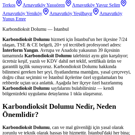
Terkos
Arnavutköy Yassıören
Arnavutköy Yavuz Selim
Arnavutköy Yeniköy
Arnavutköy Yeşilbayır
Arnavutköy
Yunus Emre
Karbondioksit Dolumu
— İstanbul
Karbondioksit Dolumu
hizmeti için İstanbul'un her ilçesine 7/24
ulaşan, TSE & CE belgeli, 20+ yıl tecrübeli profesyonel adres:
İnterform Yangın
. Avrupa ve Anadolu yakasının 39 ilçesinin
tamamında
Karbondioksit Dolumu
talebinizi aynı gün karşılıyor;
ücretsiz keşif, yazılı ve KDV dahil net teklif, sertifikalı ürün ve
garantili işçilik sunuyoruz. Karbondioksit Dolumu hakkında
bilinmesi gereken her şeyi, fiyatlandırma mantığını, yasal çerçeveyi,
doğru cihaz seçimini ve İstanbul ilçelerine özel uygulamaları bu
rehberde uçtan uca anlattık. Aşağıda her ilçeye özel hazırlanmış
Karbondioksit Dolumu
sayfalarını bulabilirsiniz — kendi
bölgenizdeki uygulama detaylarına 1 tıkla ulaşırsınız.
Karbondioksit Dolumu Nedir, Neden
Önemlidir?
Karbondioksit Dolumu
, can ve mal güvenliği için yasal olarak
zorunlu ve teknik olarak hassas bir hizmettir. İstanbul'daki her bina;