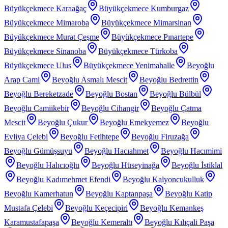
Büyükçekmece Karaağaç
Büyükçekmece Kumburgaz
Büyükçekmece Mimaroba
Büyükçekmece Mimarsinan
Büyükçekmece Murat Çeşme
Büyükçekmece Pınartepe
Büyükçekmece Sinanoba
Büyükçekmece Türkoba
Büyükçekmece Ulus
Büyükçekmece Yenimahalle
Beyoğlu
Arap Cami
Beyoğlu Asmalı Mescit
Beyoğlu Bedrettin
Beyoğlu Bereketzade
Beyoğlu Bostan
Beyoğlu Bülbül
Beyoğlu Camiikebir
Beyoğlu Cihangir
Beyoğlu Çatma
Mescit
Beyoğlu Çukur
Beyoğlu Emekyemez
Beyoğlu
Evliya Çelebi
Beyoğlu Fetihtepe
Beyoğlu Firuzağa
Beyoğlu Gümüşsuyu
Beyoğlu Hacıahmet
Beyoğlu Hacımimi
Beyoğlu Halıcıoğlu
Beyoğlu Hüseyinağa
Beyoğlu İstiklal
Beyoğlu Kadımehmet Efendi
Beyoğlu Kalyoncukulluk
Beyoğlu Kamerhatun
Beyoğlu Kaptanpaşa
Beyoğlu Katip
Mustafa Çelebi
Beyoğlu Keçecipiri
Beyoğlu Kemankeş
Karamustafapaşa
Beyoğlu Kemeraltı
Beyoğlu Kılıçali Paşa