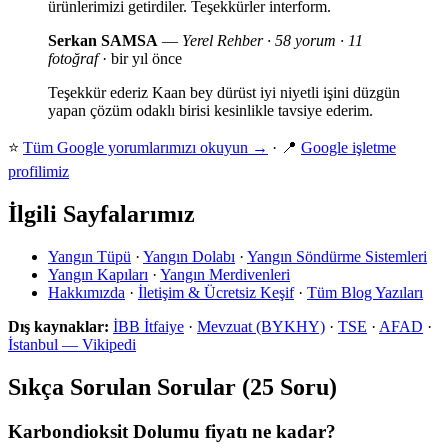
ürünlerimizi getirdiler. Teşekkürler interform.
Serkan SAMSA
—
Yerel Rehber · 58 yorum · 11
fotoğraf
· bir yıl önce
Teşekkür ederiz Kaan bey dürüst iyi niyetli işini düzgün
yapan çözüm odaklı birisi kesinlikle tavsiye ederim.
⭐
Tüm Google yorumlarımızı okuyun →
· 📍
Google işletme
profilimiz
İlgili Sayfalarımız
Yangın Tüpü
·
Yangın Dolabı
·
Yangın Söndürme Sistemleri
Yangın Kapıları
·
Yangın Merdivenleri
Hakkımızda
·
İletişim & Ücretsiz Keşif
·
Tüm Blog Yazıları
Dış kaynaklar:
İBB İtfaiye
·
Mevzuat (BYKHY)
·
TSE
·
AFAD
·
İstanbul — Vikipedi
Sıkça Sorulan Sorular (25 Soru)
Karbondioksit Dolumu fiyatı ne kadar?