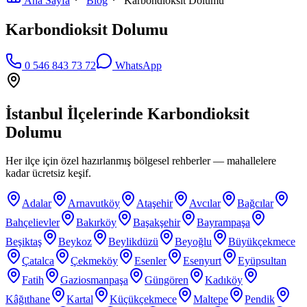
Ana Sayfa
Blog
Karbondioksit Dolumu
Karbondioksit Dolumu
0 546 843 73 72
WhatsApp
İstanbul İlçelerinde
Karbondioksit
Dolumu
Her ilçe için özel hazırlanmış bölgesel rehberler — mahallelere
kadar ücretsiz keşif.
Adalar
Arnavutköy
Ataşehir
Avcılar
Bağcılar
Bahçelievler
Bakırköy
Başakşehir
Bayrampaşa
Beşiktaş
Beykoz
Beylikdüzü
Beyoğlu
Büyükçekmece
Çatalca
Çekmeköy
Esenler
Esenyurt
Eyüpsultan
Fatih
Gaziosmanpaşa
Güngören
Kadıköy
Kâğıthane
Kartal
Küçükçekmece
Maltepe
Pendik