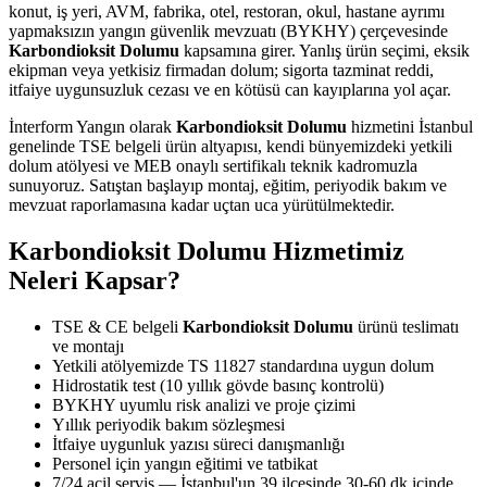
konut, iş yeri, AVM, fabrika, otel, restoran, okul, hastane ayrımı
yapmaksızın yangın güvenlik mevzuatı (BYKHY) çerçevesinde
Karbondioksit Dolumu
kapsamına girer. Yanlış ürün seçimi, eksik
ekipman veya yetkisiz firmadan dolum; sigorta tazminat reddi,
itfaiye uygunsuzluk cezası ve en kötüsü can kayıplarına yol açar.
İnterform Yangın olarak
Karbondioksit Dolumu
hizmetini İstanbul
genelinde TSE belgeli ürün altyapısı, kendi bünyemizdeki yetkili
dolum atölyesi ve MEB onaylı sertifikalı teknik kadromuzla
sunuyoruz. Satıştan başlayıp montaj, eğitim, periyodik bakım ve
mevzuat raporlamasına kadar uçtan uca yürütülmektedir.
Karbondioksit Dolumu Hizmetimiz
Neleri Kapsar?
TSE & CE belgeli
Karbondioksit Dolumu
ürünü teslimatı
ve montajı
Yetkili atölyemizde TS 11827 standardına uygun dolum
Hidrostatik test (10 yıllık gövde basınç kontrolü)
BYKHY uyumlu risk analizi ve proje çizimi
Yıllık periyodik bakım sözleşmesi
İtfaiye uygunluk yazısı süreci danışmanlığı
Personel için yangın eğitimi ve tatbikat
7/24 acil servis — İstanbul'un 39 ilçesinde 30-60 dk içinde