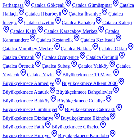
Ferhatpaşa
Çatalca Gökçeali
Çatalca Gümüşpınar
Çatalca
Hallaçlı
Çatalca Hisarbeyli
Çatalca İhsaniye
Çatalca
İnceğiz
Çatalca İzzettin
Çatalca Kabakça
Çatalca Kaleiçi
Çatalca Kalfa
Çatalca Karacaköy Merkez
Çatalca
Karamandere
Çatalca Kestanelik
Çatalca Kızılcaali
Çatalca Muratbey Merkez
Çatalca Nakkaş
Çatalca Oklalı
Çatalca Ormanlı
Çatalca Ovayenice
Çatalca Örcünlü
Çatalca Örencik
Çatalca Subaşı
Çatalca Yalıköy
Çatalca
Yaylacık
Çatalca Yazlık
Büyükçekmece 19 Mayıs
Büyükçekmece Ahmediye
Büyükçekmece Alkent 2000
Büyükçekmece Atatürk
Büyükçekmece Bahçelievler
Büyükçekmece Batıköy
Büyükçekmece Celaliye
Büyükçekmece Cumhuriyet
Büyükçekmece Çakmaklı
Büyükçekmece Dizdariye
Büyükçekmece Ekinoba
Büyükçekmece Fatih
Büyükçekmece Güzelce
Büyükçekmece Hürriyet
Büyükçekmece Kamiloba