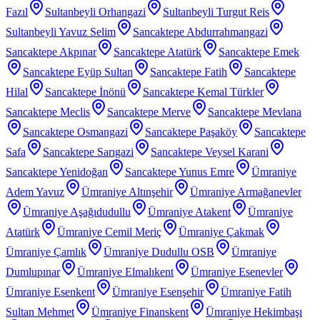
Fazıl
Sultanbeyli Orhangazi
Sultanbeyli Turgut Reis
Sultanbeyli Yavuz Selim
Sancaktepe Abdurrahmangazi
Sancaktepe Akpınar
Sancaktepe Atatürk
Sancaktepe Emek
Sancaktepe Eyüp Sultan
Sancaktepe Fatih
Sancaktepe
Hilal
Sancaktepe İnönü
Sancaktepe Kemal Türkler
Sancaktepe Meclis
Sancaktepe Merve
Sancaktepe Mevlana
Sancaktepe Osmangazi
Sancaktepe Paşaköy
Sancaktepe
Safa
Sancaktepe Sarıgazi
Sancaktepe Veysel Karani
Sancaktepe Yenidoğan
Sancaktepe Yunus Emre
Ümraniye
Adem Yavuz
Ümraniye Altınşehir
Ümraniye Armağanevler
Ümraniye Aşağıdudullu
Ümraniye Atakent
Ümraniye
Atatürk
Ümraniye Cemil Meriç
Ümraniye Çakmak
Ümraniye Çamlık
Ümraniye Dudullu OSB
Ümraniye
Dumlupınar
Ümraniye Elmalıkent
Ümraniye Esenevler
Ümraniye Esenkent
Ümraniye Esenşehir
Ümraniye Fatih
Sultan Mehmet
Ümraniye Finanskent
Ümraniye Hekimbaşı