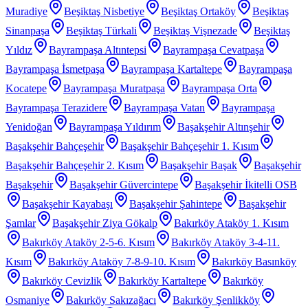
Muradiye
Beşiktaş Nisbetiye
Beşiktaş Ortaköy
Beşiktaş
Sinanpaşa
Beşiktaş Türkali
Beşiktaş Vişnezade
Beşiktaş
Yıldız
Bayrampaşa Altıntepsi
Bayrampaşa Cevatpaşa
Bayrampaşa İsmetpaşa
Bayrampaşa Kartaltepe
Bayrampaşa
Kocatepe
Bayrampaşa Muratpaşa
Bayrampaşa Orta
Bayrampaşa Terazidere
Bayrampaşa Vatan
Bayrampaşa
Yenidoğan
Bayrampaşa Yıldırım
Başakşehir Altınşehir
Başakşehir Bahçeşehir
Başakşehir Bahçeşehir 1. Kısım
Başakşehir Bahçeşehir 2. Kısım
Başakşehir Başak
Başakşehir
Başakşehir
Başakşehir Güvercintepe
Başakşehir İkitelli OSB
Başakşehir Kayabaşı
Başakşehir Şahintepe
Başakşehir
Şamlar
Başakşehir Ziya Gökalp
Bakırköy Ataköy 1. Kısım
Bakırköy Ataköy 2-5-6. Kısım
Bakırköy Ataköy 3-4-11.
Kısım
Bakırköy Ataköy 7-8-9-10. Kısım
Bakırköy Basınköy
Bakırköy Cevizlik
Bakırköy Kartaltepe
Bakırköy
Osmaniye
Bakırköy Sakızağacı
Bakırköy Şenlikköy