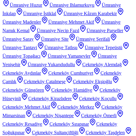
Ümraniye Huzur
Ümraniye Ihlamurkuyu
Ümraniye
İnkılap
Ümraniye İstiklal
Ümraniye Kâzım Karabekir
Ümraniye Madenler
Ümraniye Mehmet Akif
Ümraniye
Namık Kemal
Ümraniye Necip Fazıl
Ümraniye Parseller
Ümraniye Saray
Ümraniye Site
Ümraniye Şerifali
Ümraniye Tantavi
Ümraniye Tatlısu
Ümraniye Tepeüstü
Ümraniye Topağacı
Ümraniye Yamanevler
Ümraniye
Yenişehir
Ümraniye Yukarıdudullu
Çekmeköy Alemdağ
Çekmeköy Aydınlar
Çekmeköy Cumhuriyet
Çekmeköy
Çamlık
Çekmeköy Çatalmeşe
Çekmeköy Ekşioğlu
Çekmeköy Güngören
Çekmeköy Hamidiye
Çekmeköy
Hüseyinli
Çekmeköy Kirazlıdere
Çekmeköy Koçullu
Çekmeköy Mehmet Akif
Çekmeköy Merkez
Çekmeköy
Mimarsinan
Çekmeköy Nişantepe
Çekmeköy Ömerli
Çekmeköy Reşadiye
Çekmeköy Sırapınar
Çekmeköy
Soğukpınar
Çekmeköy Sultançiftliği
Çekmeköy Taşdelen