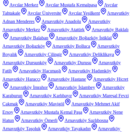
Avcılar Merkez
Avcılar Mustafa Kemalpaşa
Avcılar
Tahtakale
Avcılar Üniversite
Avcılar Yeşilkent
Arnavutköy
Adnan Menderes
Arnavutköy Anadolu
Arnavutköy
Arnavutköy Merkez
Arnavutköy Atatürk
Arnavutköy Baklalı
Arnavutköy Balaban
Arnavutköy Boğazköy İstiklal
Arnavutköy Boğazköy
Arnavutköy Bolluca
Arnavutköy
Boyalık
Arnavutköy Çilingir
Arnavutköy Deliklikaya
Arnavutköy Dursunköy
Arnavutköy Durusu
Arnavutköy
Fatih
Arnavutköy Hacımaşlı
Arnavutköy Hadımköy
Arnavutköy Haraççı
Arnavutköy Hastane
Arnavutköy Hicret
Arnavutköy İmrahor
Arnavutköy İslambey
Arnavutköy
Karaburun
Arnavutköy Karlıbayır
Arnavutköy Mareşal Fevzi
Çakmak
Arnavutköy Mavigöl
Arnavutköy Mehmet Akif
Ersoy
Arnavutköy Mustafa Kemal Paşa
Arnavutköy Nene
Hatun
Arnavutköy Ömerli
Arnavutköy Sazlıbosna
Arnavutköy Taşoluk
Arnavutköy Tayakadın
Arnavutköy