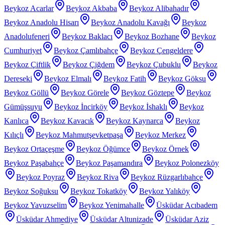
Beykoz Acarlar
Beykoz Akbaba
Beykoz Alibahadır
Beykoz Anadolu Hisarı
Beykoz Anadolu Kavağı
Beykoz
Anadolufeneri
Beykoz Baklacı
Beykoz Bozhane
Beykoz
Cumhuriyet
Beykoz Çamlıbahçe
Beykoz Çengeldere
Beykoz Çiftlik
Beykoz Çiğdem
Beykoz Çubuklu
Beykoz
Dereseki
Beykoz Elmalı
Beykoz Fatih
Beykoz Göksu
Beykoz Göllü
Beykoz Görele
Beykoz Göztepe
Beykoz
Gümüşsuyu
Beykoz İncirköy
Beykoz İshaklı
Beykoz
Kanlıca
Beykoz Kavacık
Beykoz Kaynarca
Beykoz
Kılıçlı
Beykoz Mahmutşevketpaşa
Beykoz Merkez
Beykoz Ortaçeşme
Beykoz Öğümce
Beykoz Örnek
Beykoz Paşabahçe
Beykoz Paşamandıra
Beykoz Polonezköy
Beykoz Poyraz
Beykoz Riva
Beykoz Rüzgarlıbahçe
Beykoz Soğuksu
Beykoz Tokatköy
Beykoz Yalıköy
Beykoz Yavuzselim
Beykoz Yenimahalle
Üsküdar Acıbadem
Üsküdar Ahmediye
Üsküdar Altunizade
Üsküdar Aziz