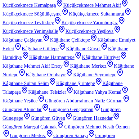
Küçükçekmece Kemalpaşa
Küçükçekmece Mehmet Akif
Küçükçekmece Söğütlüçeşme
Küçükçekmece Sultanmurat
Küçükçekmece Tevfikbey
Küçükçekmece Yarımburgaz
Küçükçekmece Yenimahalle
Küçükçekmece Yeşilova
Kâğıthane Çağlayan
Kâğıthane Çeliktepe
Kâğıthane Emniyet
Evleri
Kâğıthane Gültepe
Kâğıthane Gürsel
Kâğıthane
Hamidiye
Kâğıthane Harmantepe
Kâğıthane Hürriyet
Kâğıthane Mehmet Akif Ersoy
Kâğıthane Merkez
Kâğıthane
Nurtepe
Kâğıthane Ortabayır
Kâğıthane Seyrantepe
Kâğıthane Sultan Selim
Kâğıthane Şirintepe
Kâğıthane
Talatpaşa
Kâğıthane Telsizler
Kâğıthane Yahya Kemal
Kâğıthane Yeşilce
Güngören Abdurrahman Nafiz Gürman
Güngören Akıncılar
Güngören Gençosman
Güngören
Güneştepe
Güngören Güven
Güngören Haznedar
Güngören Mareşal Çakmak
Güngören Mehmet Nesih Özmen
Güngören Merkez
Güngören Sanayi
Güngören