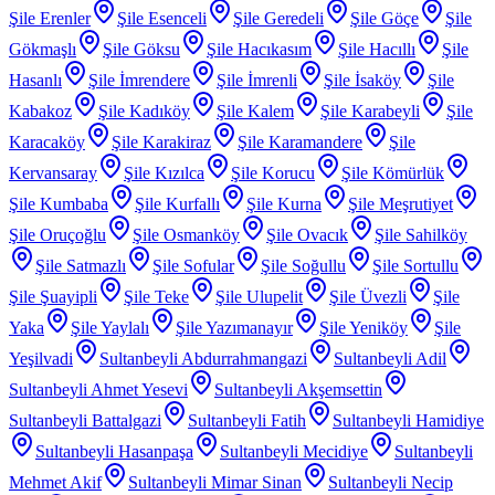
Şile Erenler
Şile Esenceli
Şile Geredeli
Şile Göçe
Şile
Gökmaşlı
Şile Göksu
Şile Hacıkasım
Şile Hacıllı
Şile
Hasanlı
Şile İmrendere
Şile İmrenli
Şile İsaköy
Şile
Kabakoz
Şile Kadıköy
Şile Kalem
Şile Karabeyli
Şile
Karacaköy
Şile Karakiraz
Şile Karamandere
Şile
Kervansaray
Şile Kızılca
Şile Korucu
Şile Kömürlük
Şile Kumbaba
Şile Kurfallı
Şile Kurna
Şile Meşrutiyet
Şile Oruçoğlu
Şile Osmanköy
Şile Ovacık
Şile Sahilköy
Şile Satmazlı
Şile Sofular
Şile Soğullu
Şile Sortullu
Şile Şuayipli
Şile Teke
Şile Ulupelit
Şile Üvezli
Şile
Yaka
Şile Yaylalı
Şile Yazımanayır
Şile Yeniköy
Şile
Yeşilvadi
Sultanbeyli Abdurrahmangazi
Sultanbeyli Adil
Sultanbeyli Ahmet Yesevi
Sultanbeyli Akşemsettin
Sultanbeyli Battalgazi
Sultanbeyli Fatih
Sultanbeyli Hamidiye
Sultanbeyli Hasanpaşa
Sultanbeyli Mecidiye
Sultanbeyli
Mehmet Akif
Sultanbeyli Mimar Sinan
Sultanbeyli Necip