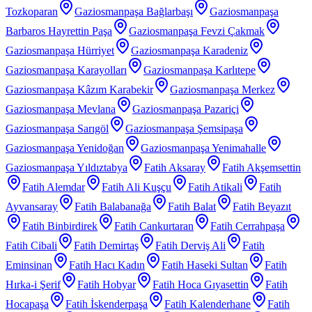
Tozkoparan
Gaziosmanpaşa Bağlarbaşı
Gaziosmanpaşa
Barbaros Hayrettin Paşa
Gaziosmanpaşa Fevzi Çakmak
Gaziosmanpaşa Hürriyet
Gaziosmanpaşa Karadeniz
Gaziosmanpaşa Karayolları
Gaziosmanpaşa Karlıtepe
Gaziosmanpaşa Kâzım Karabekir
Gaziosmanpaşa Merkez
Gaziosmanpaşa Mevlana
Gaziosmanpaşa Pazariçi
Gaziosmanpaşa Sarıgöl
Gaziosmanpaşa Şemsipaşa
Gaziosmanpaşa Yenidoğan
Gaziosmanpaşa Yenimahalle
Gaziosmanpaşa Yıldıztabya
Fatih Aksaray
Fatih Akşemsettin
Fatih Alemdar
Fatih Ali Kuşçu
Fatih Atikali
Fatih
Ayvansaray
Fatih Balabanağa
Fatih Balat
Fatih Beyazıt
Fatih Binbirdirek
Fatih Cankurtaran
Fatih Cerrahpaşa
Fatih Cibali
Fatih Demirtaş
Fatih Derviş Ali
Fatih
Eminsinan
Fatih Hacı Kadın
Fatih Haseki Sultan
Fatih
Hırka-i Şerif
Fatih Hobyar
Fatih Hoca Gıyasettin
Fatih
Hocapaşa
Fatih İskenderpaşa
Fatih Kalenderhane
Fatih