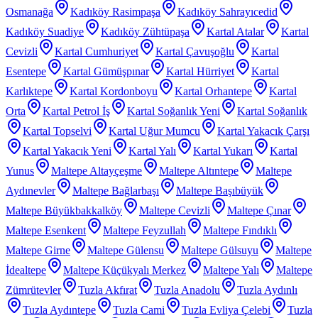
Osmanağa
Kadıköy Rasimpaşa
Kadıköy Sahrayıcedid
Kadıköy Suadiye
Kadıköy Zühtüpaşa
Kartal Atalar
Kartal
Cevizli
Kartal Cumhuriyet
Kartal Çavuşoğlu
Kartal
Esentepe
Kartal Gümüşpınar
Kartal Hürriyet
Kartal
Karlıktepe
Kartal Kordonboyu
Kartal Orhantepe
Kartal
Orta
Kartal Petrol İş
Kartal Soğanlık Yeni
Kartal Soğanlık
Kartal Topselvi
Kartal Uğur Mumcu
Kartal Yakacık Çarşı
Kartal Yakacık Yeni
Kartal Yalı
Kartal Yukarı
Kartal
Yunus
Maltepe Altayçeşme
Maltepe Altıntepe
Maltepe
Aydınevler
Maltepe Bağlarbaşı
Maltepe Başıbüyük
Maltepe Büyükbakkalköy
Maltepe Cevizli
Maltepe Çınar
Maltepe Esenkent
Maltepe Feyzullah
Maltepe Fındıklı
Maltepe Girne
Maltepe Gülensu
Maltepe Gülsuyu
Maltepe
İdealtepe
Maltepe Küçükyalı Merkez
Maltepe Yalı
Maltepe
Zümrütevler
Tuzla Akfırat
Tuzla Anadolu
Tuzla Aydınlı
Tuzla Aydıntepe
Tuzla Cami
Tuzla Evliya Çelebi
Tuzla