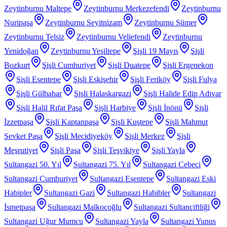
Zeytinburnu Maltepe
Zeytinburnu Merkezefendi
Zeytinburnu
Nuripaşa
Zeytinburnu Seyitnizam
Zeytinburnu Sümer
Zeytinburnu Telsiz
Zeytinburnu Veliefendi
Zeytinburnu
Yenidoğan
Zeytinburnu Yeşiltepe
Şişli 19 Mayıs
Şişli
Bozkurt
Şişli Cumhuriyet
Şişli Duatepe
Şişli Ergenekon
Şişli Esentepe
Şişli Eskişehir
Şişli Feriköy
Şişli Fulya
Şişli Gülbahar
Şişli Halaskargazi
Şişli Halide Edip Adıvar
Şişli Halil Rıfat Paşa
Şişli Harbiye
Şişli İnönü
Şişli
İzzetpaşa
Şişli Kaptanpaşa
Şişli Kuştepe
Şişli Mahmut
Şevket Paşa
Şişli Mecidiyeköy
Şişli Merkez
Şişli
Meşrutiyet
Şişli Paşa
Şişli Teşvikiye
Şişli Yayla
Sultangazi 50. Yıl
Sultangazi 75. Yıl
Sultangazi Cebeci
Sultangazi Cumhuriyet
Sultangazi Esentepe
Sultangazi Eski
Habipler
Sultangazi Gazi
Sultangazi Habibler
Sultangazi
İsmetpaşa
Sultangazi Malkoçoğlu
Sultangazi Sultançiftliği
Sultangazi Uğur Mumcu
Sultangazi Yayla
Sultangazi Yunus