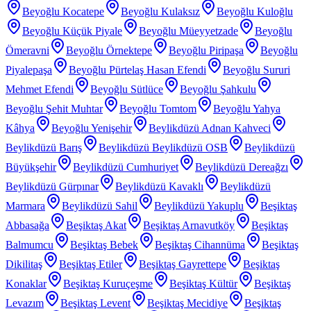
Beyoğlu Kocatepe
Beyoğlu Kulaksız
Beyoğlu Kuloğlu
Beyoğlu Küçük Piyale
Beyoğlu Müeyyetzade
Beyoğlu
Ömeravni
Beyoğlu Örnektepe
Beyoğlu Piripaşa
Beyoğlu
Piyalepaşa
Beyoğlu Pürtelaş Hasan Efendi
Beyoğlu Sururi
Mehmet Efendi
Beyoğlu Sütlüce
Beyoğlu Şahkulu
Beyoğlu Şehit Muhtar
Beyoğlu Tomtom
Beyoğlu Yahya
Kâhya
Beyoğlu Yenişehir
Beylikdüzü Adnan Kahveci
Beylikdüzü Barış
Beylikdüzü Beylikdüzü OSB
Beylikdüzü
Büyükşehir
Beylikdüzü Cumhuriyet
Beylikdüzü Dereağzı
Beylikdüzü Gürpınar
Beylikdüzü Kavaklı
Beylikdüzü
Marmara
Beylikdüzü Sahil
Beylikdüzü Yakuplu
Beşiktaş
Abbasağa
Beşiktaş Akat
Beşiktaş Arnavutköy
Beşiktaş
Balmumcu
Beşiktaş Bebek
Beşiktaş Cihannüma
Beşiktaş
Dikilitaş
Beşiktaş Etiler
Beşiktaş Gayrettepe
Beşiktaş
Konaklar
Beşiktaş Kuruçeşme
Beşiktaş Kültür
Beşiktaş
Levazım
Beşiktaş Levent
Beşiktaş Mecidiye
Beşiktaş