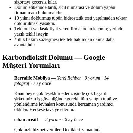
sigortayı geçersiz kılar.
Dolum etiketinde tarih, sicil numarası ve dolum yapan
firmanın adı bulunmalıdır.
10 yılını doldurmuş tüpün hidrostatik testi yapılmadan tekrar
doldurulması yasaktır.
Telefonla yaklaşık fiyat veren firmalardan kaçının; yerinde
yazılı teklif isteyin.
Yıllık bakım sözleşmesi tek tek bakımdan daima daha
avantajlıdır.
Karbondioksit Dolumu — Google
Müşteri Yorumları
Berralife Mobilya
—
Yerel Rehber · 9 yorum · 14
fotoğraf
· 7 ay önce
Kaan bey'e çok teşekkür ederiz işinde çok başarılı
şirketimizin iş güvenliğinde gerekli tüm yangın tüpü ve
yönlendirme levhaları konusunda herzaman yardımcı
oldular. Herkese tavsiye ederim.
cihan arısüt
—
2 yorum
· 6 ay önce
Çok hızlı hizmet verdiler. Dedikleri zamanında