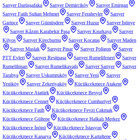
Sarıyer Darüşşafaka
Sarıyer Demirciköy
Sarıyer Emirgan
Sarıyer Fatih Sultan Mehmet
Sarıyer Ferahevler
Sarıyer
Garipçe
Sarıyer Gümüşdere
Sarıyer Huzur
Sarıyer İstinye
Sarıyer Kâzım Karabekir Paşa
Sarıyer Kısırkaya
Sarıyer
Kilyos
Sarıyer Kireçburnu
Sarıyer Kocataş
Sarıyer Maden
Sarıyer Maslak
Sarıyer Pınar
Sarıyer Poligon
Sarıyer
PTT Evleri
Sarıyer Reşitpaşa
Sarıyer Rumelifeneri
Sarıyer
Rumelihisarı
Sarıyer Rumelikavağı
Sarıyer Sarıyer
Sarıyer
Tarabya
Sarıyer Uskumruköy
Sarıyer Yeni
Sarıyer
Yeniköy
Sarıyer Zekeriyaköy
Küçükçekmece Atakent
Küçükçekmece Atatürk
Küçükçekmece Beşyol
Küçükçekmece Cennet
Küçükçekmece Cumhuriyet
Küçükçekmece Fatih
Küçükçekmece Fevzi Çakmak
Küçükçekmece Gültepe
Küçükçekmece Halkalı Merkez
Küçükçekmece İnönü
Küçükçekmece İstasyon
Küçükçekmece Kanarya
Küçükçekmece Kartaltepe