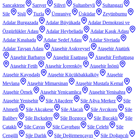
Sancaktepe
Sarıyer
Silivri
Sultanbeyli
Sultangazi
Şile
Şişli
Tuzla
Ümraniye
Üsküdar
Zeytinburnu
Adalar Burgazada
Adalar Büyükada
Adalar Demokrasi ve
Özgürlükler Adası
Adalar Heybeliada
Adalar Kaşık Adası
Adalar Kınalıada
Adalar Sedef Adası
Adalar Sivriada
Adalar Tavşan Adası
Ataşehir Aşıkveysel
Ataşehir Atatürk
Ataşehir Barbaros
Ataşehir Esatpaşa
Ataşehir Ferhatpaşa
Ataşehir Fetih
Ataşehir İçerenköy
Ataşehir İnönü
Ataşehir Kayışdağı
Ataşehir Küçükbakkalköy
Ataşehir
Mevlana
Ataşehir Mimarsinan
Ataşehir Mustafa Kemal
Ataşehir Örnek
Ataşehir Yeniçamlıca
Ataşehir Yenisahra
Ataşehir Yenişehir
Şile Ağaçdere
Şile Ağva Merkez
Şile
Ahmetli
Şile Akçakese
Şile Alacalı
Şile Avcıkoru
Şile
Balibey
Şile Bıçkıdere
Şile Bozgoca
Şile Bucaklı
Şile
Çataklı
Şile Çavuş
Şile Çayırbaşı
Şile Çelebi
Şile
Çengilli
Şile Darlık
Şile Değirmençayırı
Şile Doğancılı