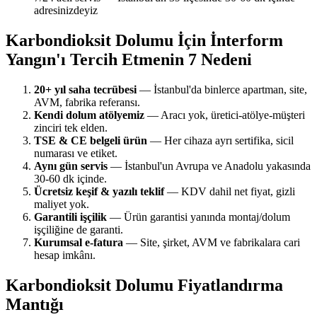
adresinizdeyiz
Karbondioksit Dolumu İçin İnterform
Yangın'ı Tercih Etmenin 7 Nedeni
20+ yıl saha tecrübesi
— İstanbul'da binlerce apartman, site,
AVM, fabrika referansı.
Kendi dolum atölyemiz
— Aracı yok, üretici-atölye-müşteri
zinciri tek elden.
TSE & CE belgeli ürün
— Her cihaza ayrı sertifika, sicil
numarası ve etiket.
Aynı gün servis
— İstanbul'un Avrupa ve Anadolu yakasında
30-60 dk içinde.
Ücretsiz keşif & yazılı teklif
— KDV dahil net fiyat, gizli
maliyet yok.
Garantili işçilik
— Ürün garantisi yanında montaj/dolum
işçiliğine de garanti.
Kurumsal e-fatura
— Site, şirket, AVM ve fabrikalara cari
hesap imkânı.
Karbondioksit Dolumu Fiyatlandırma
Mantığı