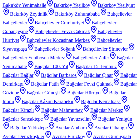
Bakırköy Yenimahalle
Bakırköy Yeşilköy
Bakırköy Yeşilyurt
Bakırköy Zeytinlik
Bakırköy Zuhuratbaba
Bahçelievler
Bahçelievler
Bahçelievler Cumhuriyet
Bahçelievler
Çobançeşme
Bahçelievler Fevzi Çakmak
Bahçelievler
Hürriyet
Bahçelievler Kocasinan Merkez
Bahçelievler
Siyavuşpaşa
Bahçelievler Soğanlı
Bahçelievler Şirinevler
Bahçelievler Yenibosna Merkez
Bahçelievler Zafer
Bağcılar
Yenimahalle
Bağcılar 100. Yıl
Bağcılar 15 Temmuz
Bağcılar Bağlar
Bağcılar Barbaros
Bağcılar Çınar
Bağcılar
Demirkapı
Bağcılar Fatih
Bağcılar Fevzi Çakmak
Bağcılar
Göztepe
Bağcılar Güneşli
Bağcılar Hürriyet
Bağcılar
İnönü
Bağcılar Kâzım Karabekir
Bağcılar Kemalpaşa
Bağcılar Kirazlı
Bağcılar Mahmutbey
Bağcılar Merkez
Bağcılar Sancaktepe
Bağcılar Yavuzselim
Bağcılar Yenigün
Bağcılar Yıldıztepe
Avcılar Ambarlı
Avcılar Cihangir
Avcılar Denizköşkler
Avcılar Firuzköy
Avcılar Gümüşpala