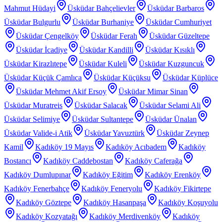
Mahmut Hüdayi
Üsküdar Bahçelievler
Üsküdar Barbaros
Üsküdar Bulgurlu
Üsküdar Burhaniye
Üsküdar Cumhuriyet
Üsküdar Çengelköy
Üsküdar Ferah
Üsküdar Güzeltepe
Üsküdar İcadiye
Üsküdar Kandilli
Üsküdar Kısıklı
Üsküdar Kirazlıtepe
Üsküdar Kuleli
Üsküdar Kuzguncuk
Üsküdar Küçük Çamlıca
Üsküdar Küçüksu
Üsküdar Küplüce
Üsküdar Mehmet Akif Ersoy
Üsküdar Mimar Sinan
Üsküdar Muratreis
Üsküdar Salacak
Üsküdar Selami Ali
Üsküdar Selimiye
Üsküdar Sultantepe
Üsküdar Ünalan
Üsküdar Valide-i Atik
Üsküdar Yavuztürk
Üsküdar Zeynep
Kamil
Kadıköy 19 Mayıs
Kadıköy Acıbadem
Kadıköy
Bostancı
Kadıköy Caddebostan
Kadıköy Caferağa
Kadıköy Dumlupınar
Kadıköy Eğitim
Kadıköy Erenköy
Kadıköy Fenerbahçe
Kadıköy Feneryolu
Kadıköy Fikirtepe
Kadıköy Göztepe
Kadıköy Hasanpaşa
Kadıköy Koşuyolu
Kadıköy Kozyatağı
Kadıköy Merdivenköy
Kadıköy