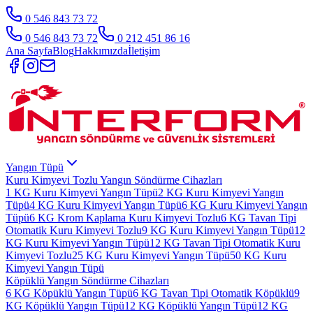
0 546 843 73 72
0 546 843 73 72
0 212 451 86 16
Ana Sayfa
Blog
Hakkımızda
İletişim
Yangın Tüpü
Kuru Kimyevi Tozlu Yangın Söndürme Cihazları
1 KG Kuru Kimyevi Yangın Tüpü
2 KG Kuru Kimyevi Yangın
Tüpü
4 KG Kuru Kimyevi Yangın Tüpü
6 KG Kuru Kimyevi Yangın
Tüpü
6 KG Krom Kaplama Kuru Kimyevi Tozlu
6 KG Tavan Tipi
Otomatik Kuru Kimyevi Tozlu
9 KG Kuru Kimyevi Yangın Tüpü
12
KG Kuru Kimyevi Yangın Tüpü
12 KG Tavan Tipi Otomatik Kuru
Kimyevi Tozlu
25 KG Kuru Kimyevi Yangın Tüpü
50 KG Kuru
Kimyevi Yangın Tüpü
Köpüklü Yangın Söndürme Cihazları
6 KG Köpüklü Yangın Tüpü
6 KG Tavan Tipi Otomatik Köpüklü
9
KG Köpüklü Yangın Tüpü
12 KG Köpüklü Yangın Tüpü
12 KG