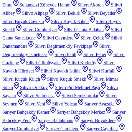
Emre
Sultangazi Zübeyde Hanım
Silivri Akören
Silivri
Alibey
Silivri Alipaşa
Silivri Bekirli
Silivri Beyciler
Silivri Büyük Çavuşlu
Silivri Büyük Kılıçlı
Silivri Büyük
Sinekli
Silivri Cumhuriyet
Silivri Çanta Balaban
Silivri
Çanta Sancaktepe
Silivri Çayırdere
Silivri Çeltik
Silivri
Danamandıra
Silivri Değirmenköy Fevzipaşa
Silivri
Değirmenköy İsmetpaşa
Silivri Fatih
Silivri Fener
Silivri
Gazitepe
Silivri Gümüşyaka
Silivri Kadıköy
Silivri
Kavaklı Hürriyet
Silivri Kavaklı İstiklal
Silivri Kurfallı
Silivri Küçük Kılıçlı
Silivri Küçük Sinekli
Silivri Mimar
Sinan
Silivri Ortaköy
Silivri Piri Mehmet Paşa
Silivri
Sayalar
Silivri Selimpaşa
Silivri Semizkumlar
Silivri
Seymen
Silivri Yeni
Silivri Yolçatı
Sarıyer Ayazağa
Sarıyer Bahçeköy Kemer
Sarıyer Bahçeköy Merkez
Sarıyer
Bahçeköy Yeni
Sarıyer Baltalimanı
Sarıyer Büyükdere
Sarıyer Cumhuriyet
Sarıyer Çamlıtepe
Sarıyer Çayırbaşı