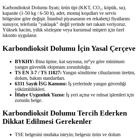
Karbondioksit Dolumu fiyatı; ürün tipi (KKT, CO₂, köpük, su),
kapasite (1-50 kg / 6-50 lt), adet, montaj koşulları ve servis
bölgesine göre değişir. İstanbul piyasasının en rekabetçi fiyatlarını
sunuyor, telefonla "yaklaşık" değil yerinde net rakam veriyoruz.
Yüksek hacim, yıllık sözleşme veya kurumsal müşteri için özel
iskonto uygulanır.
Karbondioksit Dolumu İçin Yasal Çerçeve
BYKHY:
Bina tipine, kat sayısına, m²'ye göre minimum
yangın güvenlik ekipmanı zorunluluğu.
TS EN 3-7 / TS 11827:
Yangın söndürme cihazlarının üretim,
dolum, bakım standartları.
6331 Sayılı İSG Kanunu:
İş yerlerinde yangın güvenliği
yükümlülükleri.
İtfaiye Uygunluk Yazısı:
İş yeri açma ve ruhsat işlemleri için
zorunlu belge.
Karbondioksit Dolumu Tercih Ederken
Dikkat Edilmesi Gerekenler
TSE belgesini mutlaka isteyin; belgesiz ürün ve dolum