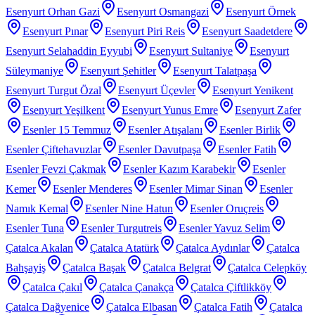
Esenyurt Orhan Gazi
Esenyurt Osmangazi
Esenyurt Örnek
Esenyurt Pınar
Esenyurt Piri Reis
Esenyurt Saadetdere
Esenyurt Selahaddin Eyyubi
Esenyurt Sultaniye
Esenyurt
Süleymaniye
Esenyurt Şehitler
Esenyurt Talatpaşa
Esenyurt Turgut Özal
Esenyurt Üçevler
Esenyurt Yenikent
Esenyurt Yeşilkent
Esenyurt Yunus Emre
Esenyurt Zafer
Esenler 15 Temmuz
Esenler Atışalanı
Esenler Birlik
Esenler Çiftehavuzlar
Esenler Davutpaşa
Esenler Fatih
Esenler Fevzi Çakmak
Esenler Kazım Karabekir
Esenler
Kemer
Esenler Menderes
Esenler Mimar Sinan
Esenler
Namık Kemal
Esenler Nine Hatun
Esenler Oruçreis
Esenler Tuna
Esenler Turgutreis
Esenler Yavuz Selim
Çatalca Akalan
Çatalca Atatürk
Çatalca Aydınlar
Çatalca
Bahşayiş
Çatalca Başak
Çatalca Belgrat
Çatalca Celepköy
Çatalca Çakıl
Çatalca Çanakça
Çatalca Çiftlikköy
Çatalca Dağyenice
Çatalca Elbasan
Çatalca Fatih
Çatalca