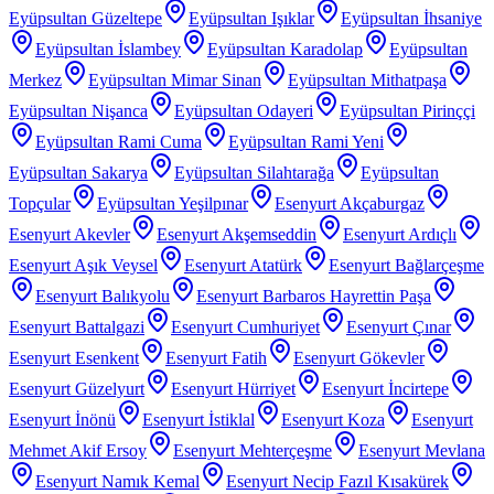
Eyüpsultan Güzeltepe
Eyüpsultan Işıklar
Eyüpsultan İhsaniye
Eyüpsultan İslambey
Eyüpsultan Karadolap
Eyüpsultan
Merkez
Eyüpsultan Mimar Sinan
Eyüpsultan Mithatpaşa
Eyüpsultan Nişanca
Eyüpsultan Odayeri
Eyüpsultan Pirinççi
Eyüpsultan Rami Cuma
Eyüpsultan Rami Yeni
Eyüpsultan Sakarya
Eyüpsultan Silahtarağa
Eyüpsultan
Topçular
Eyüpsultan Yeşilpınar
Esenyurt Akçaburgaz
Esenyurt Akevler
Esenyurt Akşemseddin
Esenyurt Ardıçlı
Esenyurt Aşık Veysel
Esenyurt Atatürk
Esenyurt Bağlarçeşme
Esenyurt Balıkyolu
Esenyurt Barbaros Hayrettin Paşa
Esenyurt Battalgazi
Esenyurt Cumhuriyet
Esenyurt Çınar
Esenyurt Esenkent
Esenyurt Fatih
Esenyurt Gökevler
Esenyurt Güzelyurt
Esenyurt Hürriyet
Esenyurt İncirtepe
Esenyurt İnönü
Esenyurt İstiklal
Esenyurt Koza
Esenyurt
Mehmet Akif Ersoy
Esenyurt Mehterçeşme
Esenyurt Mevlana
Esenyurt Namık Kemal
Esenyurt Necip Fazıl Kısakürek