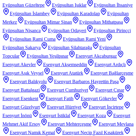
Eyüpsultan Güzeltepe
Eyüpsultan Işıklar
Eyüpsultan İhsaniye
Eyüpsultan İslambey
Eyüpsultan Karadolap
Eyüpsultan
Merkez
Eyüpsultan Mimar Sinan
Eyüpsultan Mithatpaşa
Eyüpsultan Nişanca
Eyüpsultan Odayeri
Eyüpsultan Pirinççi
Eyüpsultan Rami Cuma
Eyüpsultan Rami Yeni
Eyüpsultan Sakarya
Eyüpsultan Silahtarağa
Eyüpsultan
Topçular
Eyüpsultan Yeşilpınar
Esenyurt Akçaburgaz
Esenyurt Akevler
Esenyurt Akşemseddin
Esenyurt Ardıçlı
Esenyurt Aşık Veysel
Esenyurt Atatürk
Esenyurt Bağlarçeşme
Esenyurt Balıkyolu
Esenyurt Barbaros Hayrettin Paşa
Esenyurt Battalgazi
Esenyurt Cumhuriyet
Esenyurt Çınar
Esenyurt Esenkent
Esenyurt Fatih
Esenyurt Gökevler
Esenyurt Güzelyurt
Esenyurt Hürriyet
Esenyurt İncirtepe
Esenyurt İnönü
Esenyurt İstiklal
Esenyurt Koza
Esenyurt
Mehmet Akif Ersoy
Esenyurt Mehterçeşme
Esenyurt Mevlana
Esenyurt Namık Kemal
Esenyurt Necip Fazıl Kısakürek