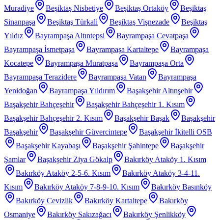
Muradiye
Beşiktaş Nisbetiye
Beşiktaş Ortaköy
Beşiktaş
Sinanpaşa
Beşiktaş Türkali
Beşiktaş Vişnezade
Beşiktaş
Yıldız
Bayrampaşa Altıntepsi
Bayrampaşa Cevatpaşa
Bayrampaşa İsmetpaşa
Bayrampaşa Kartaltepe
Bayrampaşa
Kocatepe
Bayrampaşa Muratpaşa
Bayrampaşa Orta
Bayrampaşa Terazidere
Bayrampaşa Vatan
Bayrampaşa
Yenidoğan
Bayrampaşa Yıldırım
Başakşehir Altınşehir
Başakşehir Bahçeşehir
Başakşehir Bahçeşehir 1. Kısım
Başakşehir Bahçeşehir 2. Kısım
Başakşehir Başak
Başakşehir
Başakşehir
Başakşehir Güvercintepe
Başakşehir İkitelli OSB
Başakşehir Kayabaşı
Başakşehir Şahintepe
Başakşehir
Şamlar
Başakşehir Ziya Gökalp
Bakırköy Ataköy 1. Kısım
Bakırköy Ataköy 2-5-6. Kısım
Bakırköy Ataköy 3-4-11.
Kısım
Bakırköy Ataköy 7-8-9-10. Kısım
Bakırköy Basınköy
Bakırköy Cevizlik
Bakırköy Kartaltepe
Bakırköy
Osmaniye
Bakırköy Sakızağacı
Bakırköy Şenlikköy