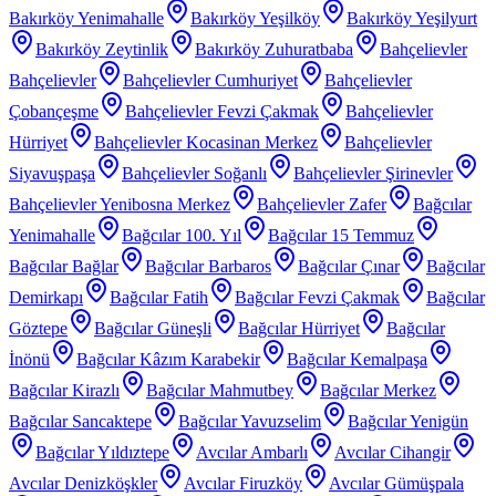
Bakırköy Yenimahalle
Bakırköy Yeşilköy
Bakırköy Yeşilyurt
Bakırköy Zeytinlik
Bakırköy Zuhuratbaba
Bahçelievler
Bahçelievler
Bahçelievler Cumhuriyet
Bahçelievler
Çobançeşme
Bahçelievler Fevzi Çakmak
Bahçelievler
Hürriyet
Bahçelievler Kocasinan Merkez
Bahçelievler
Siyavuşpaşa
Bahçelievler Soğanlı
Bahçelievler Şirinevler
Bahçelievler Yenibosna Merkez
Bahçelievler Zafer
Bağcılar
Yenimahalle
Bağcılar 100. Yıl
Bağcılar 15 Temmuz
Bağcılar Bağlar
Bağcılar Barbaros
Bağcılar Çınar
Bağcılar
Demirkapı
Bağcılar Fatih
Bağcılar Fevzi Çakmak
Bağcılar
Göztepe
Bağcılar Güneşli
Bağcılar Hürriyet
Bağcılar
İnönü
Bağcılar Kâzım Karabekir
Bağcılar Kemalpaşa
Bağcılar Kirazlı
Bağcılar Mahmutbey
Bağcılar Merkez
Bağcılar Sancaktepe
Bağcılar Yavuzselim
Bağcılar Yenigün
Bağcılar Yıldıztepe
Avcılar Ambarlı
Avcılar Cihangir
Avcılar Denizköşkler
Avcılar Firuzköy
Avcılar Gümüşpala