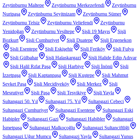
Zeytinburnu Maltepe
Zeytinburnu Merkezefendi
Zeytinburnu
Nuripaşa
Zeytinburnu Seyitnizam
Zeytinburnu Sümer
Zeytinburnu Telsiz
Zeytinburnu Veliefendi
Zeytinburnu
Yenidoğan
Zeytinburnu Yeşiltepe
Şişli 19 Mayıs
Şişli
Bozkurt
Şişli Cumhuriyet
Şişli Duatepe
Şişli Ergenekon
Şişli Esentepe
Şişli Eskişehir
Şişli Feriköy
Şişli Fulya
Şişli Gülbahar
Şişli Halaskargazi
Şişli Halide Edip Adıvar
Şişli Halil Rıfat Paşa
Şişli Harbiye
Şişli İnönü
Şişli
İzzetpaşa
Şişli Kaptanpaşa
Şişli Kuştepe
Şişli Mahmut
Şevket Paşa
Şişli Mecidiyeköy
Şişli Merkez
Şişli
Meşrutiyet
Şişli Paşa
Şişli Teşvikiye
Şişli Yayla
Sultangazi 50. Yıl
Sultangazi 75. Yıl
Sultangazi Cebeci
Sultangazi Cumhuriyet
Sultangazi Esentepe
Sultangazi Eski
Habipler
Sultangazi Gazi
Sultangazi Habibler
Sultangazi
İsmetpaşa
Sultangazi Malkoçoğlu
Sultangazi Sultançiftliği
Sultangazi Uğur Mumcu
Sultangazi Yayla
Sultangazi Yunus