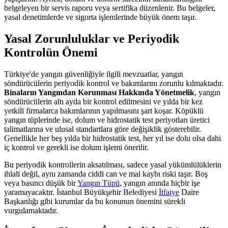
belgeleyen bir servis raporu veya sertifika düzenlenir. Bu belgeler,
yasal denetimlerde ve sigorta işlemlerinde büyük önem taşır.
Yasal Zorunluluklar ve Periyodik
Kontrolün Önemi
Türkiye'de yangın güvenliğiyle ilgili mevzuatlar, yangın
söndürücülerin periyodik kontrol ve bakımlarını zorunlu kılmaktadır.
Binaların Yangından Korunması Hakkında Yönetmelik
, yangın
söndürücülerin altı ayda bir kontrol edilmesini ve yılda bir kez
yetkili firmalarca bakımlarının yapılmasını şart koşar. Köpüklü
yangın tüplerinde ise, dolum ve hidrostatik test periyotları üretici
talimatlarına ve ulusal standartlara göre değişiklik gösterebilir.
Genellikle her beş yılda bir hidrostatik test, her yıl ise dolu olsa dahi
iç kontrol ve gerekli ise dolum işlemi önerilir.
Bu periyodik kontrollerin aksatılması, sadece yasal yükümlülüklerin
ihlali değil, aynı zamanda ciddi can ve mal kaybı riski taşır. Boş
veya basıncı düşük bir
Yangın Tüpü
, yangın anında hiçbir işe
yaramayacaktır. İstanbul Büyükşehir Belediyesi
İtfaiye
Daire
Başkanlığı gibi kurumlar da bu konunun önemini sürekli
vurgulamaktadır.