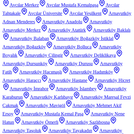
Avcılar Merkez
Avcılar Mustafa Kemalpaşa
Avcılar
Tahtakale
Avcılar Üniversite
Avcılar Yeşilkent
Arnavutköy
Adnan Menderes
Arnavutköy Anadolu
Arnavutköy
Arnavutköy Merkez
Arnavutköy Atatürk
Arnavutköy Baklalı
Arnavutköy Balaban
Arnavutköy Boğazköy İstiklal
Arnavutköy Boğazköy
Arnavutköy Bolluca
Arnavutköy
Boyalık
Arnavutköy Çilingir
Arnavutköy Deliklikaya
Arnavutköy Dursunköy
Arnavutköy Durusu
Arnavutköy
Fatih
Arnavutköy Hacımaşlı
Arnavutköy Hadımköy
Arnavutköy Haraççı
Arnavutköy Hastane
Arnavutköy Hicret
Arnavutköy İmrahor
Arnavutköy İslambey
Arnavutköy
Karaburun
Arnavutköy Karlıbayır
Arnavutköy Mareşal Fevzi
Çakmak
Arnavutköy Mavigöl
Arnavutköy Mehmet Akif
Ersoy
Arnavutköy Mustafa Kemal Paşa
Arnavutköy Nene
Hatun
Arnavutköy Ömerli
Arnavutköy Sazlıbosna
Arnavutköy Taşoluk
Arnavutköy Tayakadın
Arnavutköy