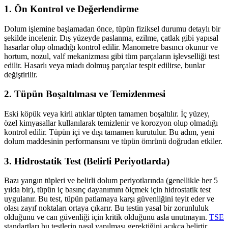
1. Ön Kontrol ve Değerlendirme
Dolum işlemine başlamadan önce, tüpün fiziksel durumu detaylı bir
şekilde incelenir. Dış yüzeyde paslanma, ezilme, çatlak gibi yapısal
hasarlar olup olmadığı kontrol edilir. Manometre basıncı okunur ve
hortum, nozul, valf mekanizması gibi tüm parçaların işlevselliği test
edilir. Hasarlı veya miadı dolmuş parçalar tespit edilirse, bunlar
değiştirilir.
2. Tüpün Boşaltılması ve Temizlenmesi
Eski köpük veya kirli atıklar tüpten tamamen boşaltılır. İç yüzey,
özel kimyasallar kullanılarak temizlenir ve korozyon olup olmadığı
kontrol edilir. Tüpün içi ve dışı tamamen kurutulur. Bu adım, yeni
dolum maddesinin performansını ve tüpün ömrünü doğrudan etkiler.
3. Hidrostatik Test (Belirli Periyotlarda)
Bazı yangın tüpleri ve belirli dolum periyotlarında (genellikle her 5
yılda bir), tüpün iç basınç dayanımını ölçmek için hidrostatik test
uygulanır. Bu test, tüpün patlamaya karşı güvenliğini teyit eder ve
olası zayıf noktaları ortaya çıkarır. Bu testin yasal bir zorunluluk
olduğunu ve can güvenliği için kritik olduğunu asla unutmayın.
TSE
standartları bu testlerin nasıl yapılması gerektiğini açıkça belirtir.