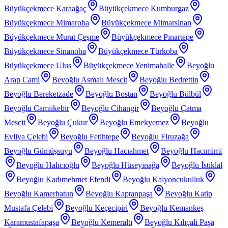
Büyükçekmece Karaağaç
Büyükçekmece Kumburgaz
Büyükçekmece Mimaroba
Büyükçekmece Mimarsinan
Büyükçekmece Murat Çeşme
Büyükçekmece Pınartepe
Büyükçekmece Sinanoba
Büyükçekmece Türkoba
Büyükçekmece Ulus
Büyükçekmece Yenimahalle
Beyoğlu
Arap Cami
Beyoğlu Asmalı Mescit
Beyoğlu Bedrettin
Beyoğlu Bereketzade
Beyoğlu Bostan
Beyoğlu Bülbül
Beyoğlu Camiikebir
Beyoğlu Cihangir
Beyoğlu Çatma
Mescit
Beyoğlu Çukur
Beyoğlu Emekyemez
Beyoğlu
Evliya Çelebi
Beyoğlu Fetihtepe
Beyoğlu Firuzağa
Beyoğlu Gümüşsuyu
Beyoğlu Hacıahmet
Beyoğlu Hacımimi
Beyoğlu Halıcıoğlu
Beyoğlu Hüseyinağa
Beyoğlu İstiklal
Beyoğlu Kadımehmet Efendi
Beyoğlu Kalyoncukulluk
Beyoğlu Kamerhatun
Beyoğlu Kaptanpaşa
Beyoğlu Katip
Mustafa Çelebi
Beyoğlu Keçecipiri
Beyoğlu Kemankeş
Karamustafapaşa
Beyoğlu Kemeraltı
Beyoğlu Kılıçali Paşa