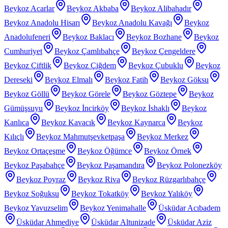
Beykoz Acarlar
Beykoz Akbaba
Beykoz Alibahadır
Beykoz Anadolu Hisarı
Beykoz Anadolu Kavağı
Beykoz
Anadolufeneri
Beykoz Baklacı
Beykoz Bozhane
Beykoz
Cumhuriyet
Beykoz Çamlıbahçe
Beykoz Çengeldere
Beykoz Çiftlik
Beykoz Çiğdem
Beykoz Çubuklu
Beykoz
Dereseki
Beykoz Elmalı
Beykoz Fatih
Beykoz Göksu
Beykoz Göllü
Beykoz Görele
Beykoz Göztepe
Beykoz
Gümüşsuyu
Beykoz İncirköy
Beykoz İshaklı
Beykoz
Kanlıca
Beykoz Kavacık
Beykoz Kaynarca
Beykoz
Kılıçlı
Beykoz Mahmutşevketpaşa
Beykoz Merkez
Beykoz Ortaçeşme
Beykoz Öğümce
Beykoz Örnek
Beykoz Paşabahçe
Beykoz Paşamandıra
Beykoz Polonezköy
Beykoz Poyraz
Beykoz Riva
Beykoz Rüzgarlıbahçe
Beykoz Soğuksu
Beykoz Tokatköy
Beykoz Yalıköy
Beykoz Yavuzselim
Beykoz Yenimahalle
Üsküdar Acıbadem
Üsküdar Ahmediye
Üsküdar Altunizade
Üsküdar Aziz