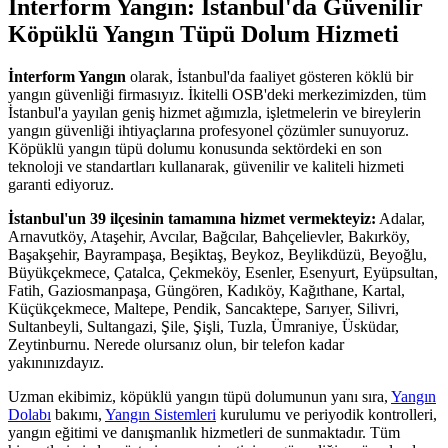
İnterform Yangın: İstanbul'da Güvenilir
Köpüklü Yangın Tüpü Dolum Hizmeti
İnterform Yangın
olarak, İstanbul'da faaliyet gösteren köklü bir
yangın güvenliği firmasıyız. İkitelli OSB'deki merkezimizden, tüm
İstanbul'a yayılan geniş hizmet ağımızla, işletmelerin ve bireylerin
yangın güvenliği ihtiyaçlarına profesyonel çözümler sunuyoruz.
Köpüklü yangın tüpü dolumu konusunda sektördeki en son
teknoloji ve standartları kullanarak, güvenilir ve kaliteli hizmeti
garanti ediyoruz.
İstanbul'un 39 ilçesinin tamamına hizmet vermekteyiz:
Adalar,
Arnavutköy, Ataşehir, Avcılar, Bağcılar, Bahçelievler, Bakırköy,
Başakşehir, Bayrampaşa, Beşiktaş, Beykoz, Beylikdüzü, Beyoğlu,
Büyükçekmece, Çatalca, Çekmeköy, Esenler, Esenyurt, Eyüpsultan,
Fatih, Gaziosmanpaşa, Güngören, Kadıköy, Kağıthane, Kartal,
Küçükçekmece, Maltepe, Pendik, Sancaktepe, Sarıyer, Silivri,
Sultanbeyli, Sultangazi, Şile, Şişli, Tuzla, Ümraniye, Üsküdar,
Zeytinburnu. Nerede olursanız olun, bir telefon kadar
yakınınızdayız.
Uzman ekibimiz, köpüklü yangın tüpü dolumunun yanı sıra,
Yangın
Dolabı
bakımı,
Yangın Sistemleri
kurulumu ve periyodik kontrolleri,
yangın eğitimi ve danışmanlık hizmetleri de sunmaktadır. Tüm