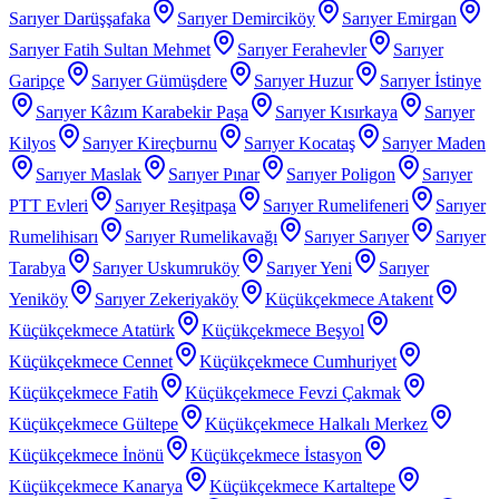
Sarıyer Darüşşafaka
Sarıyer Demirciköy
Sarıyer Emirgan
Sarıyer Fatih Sultan Mehmet
Sarıyer Ferahevler
Sarıyer
Garipçe
Sarıyer Gümüşdere
Sarıyer Huzur
Sarıyer İstinye
Sarıyer Kâzım Karabekir Paşa
Sarıyer Kısırkaya
Sarıyer
Kilyos
Sarıyer Kireçburnu
Sarıyer Kocataş
Sarıyer Maden
Sarıyer Maslak
Sarıyer Pınar
Sarıyer Poligon
Sarıyer
PTT Evleri
Sarıyer Reşitpaşa
Sarıyer Rumelifeneri
Sarıyer
Rumelihisarı
Sarıyer Rumelikavağı
Sarıyer Sarıyer
Sarıyer
Tarabya
Sarıyer Uskumruköy
Sarıyer Yeni
Sarıyer
Yeniköy
Sarıyer Zekeriyaköy
Küçükçekmece Atakent
Küçükçekmece Atatürk
Küçükçekmece Beşyol
Küçükçekmece Cennet
Küçükçekmece Cumhuriyet
Küçükçekmece Fatih
Küçükçekmece Fevzi Çakmak
Küçükçekmece Gültepe
Küçükçekmece Halkalı Merkez
Küçükçekmece İnönü
Küçükçekmece İstasyon
Küçükçekmece Kanarya
Küçükçekmece Kartaltepe