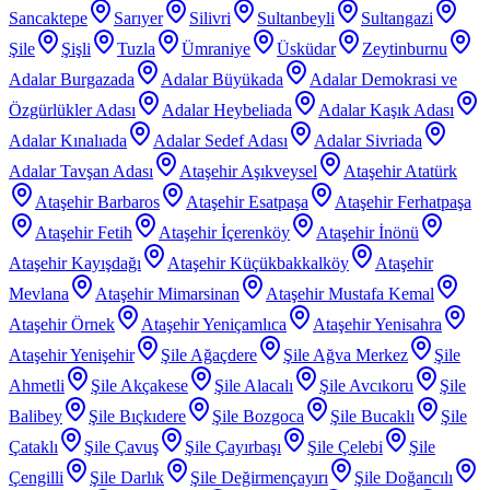
Sancaktepe
Sarıyer
Silivri
Sultanbeyli
Sultangazi
Şile
Şişli
Tuzla
Ümraniye
Üsküdar
Zeytinburnu
Adalar Burgazada
Adalar Büyükada
Adalar Demokrasi ve
Özgürlükler Adası
Adalar Heybeliada
Adalar Kaşık Adası
Adalar Kınalıada
Adalar Sedef Adası
Adalar Sivriada
Adalar Tavşan Adası
Ataşehir Aşıkveysel
Ataşehir Atatürk
Ataşehir Barbaros
Ataşehir Esatpaşa
Ataşehir Ferhatpaşa
Ataşehir Fetih
Ataşehir İçerenköy
Ataşehir İnönü
Ataşehir Kayışdağı
Ataşehir Küçükbakkalköy
Ataşehir
Mevlana
Ataşehir Mimarsinan
Ataşehir Mustafa Kemal
Ataşehir Örnek
Ataşehir Yeniçamlıca
Ataşehir Yenisahra
Ataşehir Yenişehir
Şile Ağaçdere
Şile Ağva Merkez
Şile
Ahmetli
Şile Akçakese
Şile Alacalı
Şile Avcıkoru
Şile
Balibey
Şile Bıçkıdere
Şile Bozgoca
Şile Bucaklı
Şile
Çataklı
Şile Çavuş
Şile Çayırbaşı
Şile Çelebi
Şile
Çengilli
Şile Darlık
Şile Değirmençayırı
Şile Doğancılı