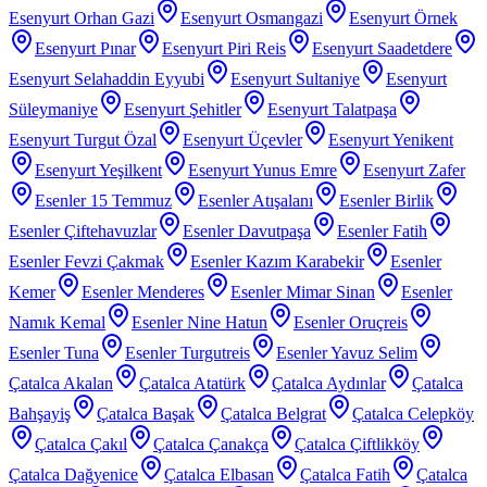
Esenyurt Orhan Gazi
Esenyurt Osmangazi
Esenyurt Örnek
Esenyurt Pınar
Esenyurt Piri Reis
Esenyurt Saadetdere
Esenyurt Selahaddin Eyyubi
Esenyurt Sultaniye
Esenyurt
Süleymaniye
Esenyurt Şehitler
Esenyurt Talatpaşa
Esenyurt Turgut Özal
Esenyurt Üçevler
Esenyurt Yenikent
Esenyurt Yeşilkent
Esenyurt Yunus Emre
Esenyurt Zafer
Esenler 15 Temmuz
Esenler Atışalanı
Esenler Birlik
Esenler Çiftehavuzlar
Esenler Davutpaşa
Esenler Fatih
Esenler Fevzi Çakmak
Esenler Kazım Karabekir
Esenler
Kemer
Esenler Menderes
Esenler Mimar Sinan
Esenler
Namık Kemal
Esenler Nine Hatun
Esenler Oruçreis
Esenler Tuna
Esenler Turgutreis
Esenler Yavuz Selim
Çatalca Akalan
Çatalca Atatürk
Çatalca Aydınlar
Çatalca
Bahşayiş
Çatalca Başak
Çatalca Belgrat
Çatalca Celepköy
Çatalca Çakıl
Çatalca Çanakça
Çatalca Çiftlikköy
Çatalca Dağyenice
Çatalca Elbasan
Çatalca Fatih
Çatalca