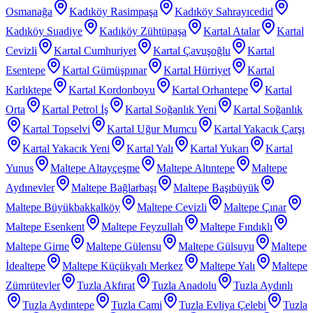
Osmanağa
Kadıköy Rasimpaşa
Kadıköy Sahrayıcedid
Kadıköy Suadiye
Kadıköy Zühtüpaşa
Kartal Atalar
Kartal
Cevizli
Kartal Cumhuriyet
Kartal Çavuşoğlu
Kartal
Esentepe
Kartal Gümüşpınar
Kartal Hürriyet
Kartal
Karlıktepe
Kartal Kordonboyu
Kartal Orhantepe
Kartal
Orta
Kartal Petrol İş
Kartal Soğanlık Yeni
Kartal Soğanlık
Kartal Topselvi
Kartal Uğur Mumcu
Kartal Yakacık Çarşı
Kartal Yakacık Yeni
Kartal Yalı
Kartal Yukarı
Kartal
Yunus
Maltepe Altayçeşme
Maltepe Altıntepe
Maltepe
Aydınevler
Maltepe Bağlarbaşı
Maltepe Başıbüyük
Maltepe Büyükbakkalköy
Maltepe Cevizli
Maltepe Çınar
Maltepe Esenkent
Maltepe Feyzullah
Maltepe Fındıklı
Maltepe Girne
Maltepe Gülensu
Maltepe Gülsuyu
Maltepe
İdealtepe
Maltepe Küçükyalı Merkez
Maltepe Yalı
Maltepe
Zümrütevler
Tuzla Akfırat
Tuzla Anadolu
Tuzla Aydınlı
Tuzla Aydıntepe
Tuzla Cami
Tuzla Evliya Çelebi
Tuzla