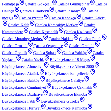
Ferhatpaşa
Çatalca Gökçeali
Çatalca Gümüşpınar
Çatalca
Hallaçlı
Çatalca Hisarbeyli
Çatalca İhsaniye
Çatalca
İnceğiz
Çatalca İzzettin
Çatalca Kabakça
Çatalca Kaleiçi
Çatalca Kalfa
Çatalca Karacaköy Merkez
Çatalca
Karamandere
Çatalca Kestanelik
Çatalca Kızılcaali
Çatalca Muratbey Merkez
Çatalca Nakkaş
Çatalca Oklalı
Çatalca Ormanlı
Çatalca Ovayenice
Çatalca Örcünlü
Çatalca Örencik
Çatalca Subaşı
Çatalca Yalıköy
Çatalca
Yaylacık
Çatalca Yazlık
Büyükçekmece 19 Mayıs
Büyükçekmece Ahmediye
Büyükçekmece Alkent 2000
Büyükçekmece Atatürk
Büyükçekmece Bahçelievler
Büyükçekmece Batıköy
Büyükçekmece Celaliye
Büyükçekmece Cumhuriyet
Büyükçekmece Çakmaklı
Büyükçekmece Dizdariye
Büyükçekmece Ekinoba
Büyükçekmece Fatih
Büyükçekmece Güzelce
Büyükçekmece Hürriyet
Büyükçekmece Kamiloba