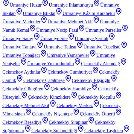
Ümraniye Huzur
Ümraniye Ihlamurkuyu
Ümraniye
İnkılap
Ümraniye İstiklal
Ümraniye Kâzım Karabekir
Ümraniye Madenler
Ümraniye Mehmet Akif
Ümraniye
Namık Kemal
Ümraniye Necip Fazıl
Ümraniye Parseller
Ümraniye Saray
Ümraniye Site
Ümraniye Şerifali
Ümraniye Tantavi
Ümraniye Tatlısu
Ümraniye Tepeüstü
Ümraniye Topağacı
Ümraniye Yamanevler
Ümraniye
Yenişehir
Ümraniye Yukarıdudullu
Çekmeköy Alemdağ
Çekmeköy Aydınlar
Çekmeköy Cumhuriyet
Çekmeköy
Çamlık
Çekmeköy Çatalmeşe
Çekmeköy Ekşioğlu
Çekmeköy Güngören
Çekmeköy Hamidiye
Çekmeköy
Hüseyinli
Çekmeköy Kirazlıdere
Çekmeköy Koçullu
Çekmeköy Mehmet Akif
Çekmeköy Merkez
Çekmeköy
Mimarsinan
Çekmeköy Nişantepe
Çekmeköy Ömerli
Çekmeköy Reşadiye
Çekmeköy Sırapınar
Çekmeköy
Soğukpınar
Çekmeköy Sultançiftliği
Çekmeköy Taşdelen