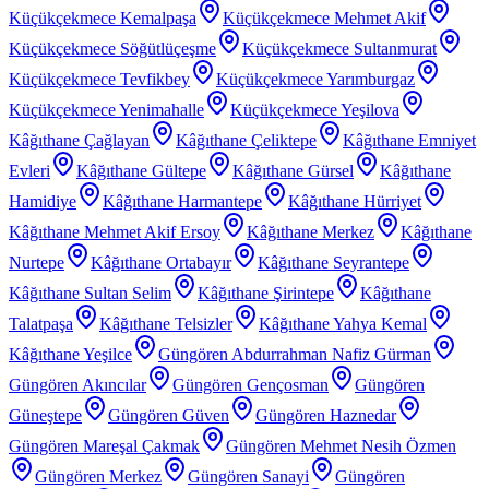
Küçükçekmece Kemalpaşa
Küçükçekmece Mehmet Akif
Küçükçekmece Söğütlüçeşme
Küçükçekmece Sultanmurat
Küçükçekmece Tevfikbey
Küçükçekmece Yarımburgaz
Küçükçekmece Yenimahalle
Küçükçekmece Yeşilova
Kâğıthane Çağlayan
Kâğıthane Çeliktepe
Kâğıthane Emniyet
Evleri
Kâğıthane Gültepe
Kâğıthane Gürsel
Kâğıthane
Hamidiye
Kâğıthane Harmantepe
Kâğıthane Hürriyet
Kâğıthane Mehmet Akif Ersoy
Kâğıthane Merkez
Kâğıthane
Nurtepe
Kâğıthane Ortabayır
Kâğıthane Seyrantepe
Kâğıthane Sultan Selim
Kâğıthane Şirintepe
Kâğıthane
Talatpaşa
Kâğıthane Telsizler
Kâğıthane Yahya Kemal
Kâğıthane Yeşilce
Güngören Abdurrahman Nafiz Gürman
Güngören Akıncılar
Güngören Gençosman
Güngören
Güneştepe
Güngören Güven
Güngören Haznedar
Güngören Mareşal Çakmak
Güngören Mehmet Nesih Özmen
Güngören Merkez
Güngören Sanayi
Güngören