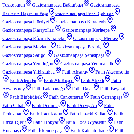
Tozkoparan
Gaziosmanpaşa Bağlarbaşı
Gaziosmanpaşa
Barbaros Hayrettin Paşa
Gaziosmanpaşa Fevzi Çakmak
Gaziosmanpaşa Hürriyet
Gaziosmanpaşa Karadeniz
Gaziosmanpaşa Karayolları
Gaziosmanpaşa Karlıtepe
Gaziosmanpaşa Kâzım Karabekir
Gaziosmanpaşa Merkez
Gaziosmanpaşa Mevlana
Gaziosmanpaşa Pazariçi
Gaziosmanpaşa Sarıgöl
Gaziosmanpaşa Şemsipaşa
Gaziosmanpaşa Yenidoğan
Gaziosmanpaşa Yenimahalle
Gaziosmanpaşa Yıldıztabya
Fatih Aksaray
Fatih Akşemsettin
Fatih Alemdar
Fatih Ali Kuşçu
Fatih Atikali
Fatih
Ayvansaray
Fatih Balabanağa
Fatih Balat
Fatih Beyazıt
Fatih Binbirdirek
Fatih Cankurtaran
Fatih Cerrahpaşa
Fatih Cibali
Fatih Demirtaş
Fatih Derviş Ali
Fatih
Eminsinan
Fatih Hacı Kadın
Fatih Haseki Sultan
Fatih
Hırka-i Şerif
Fatih Hobyar
Fatih Hoca Gıyasettin
Fatih
Hocapaşa
Fatih İskenderpaşa
Fatih Kalenderhane
Fatih