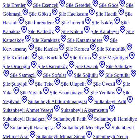
Şile Erenler
Şile Esenceli
Şile Geredeli
Şile Göçe
Şile
Gökmaşlı
Şile Göksu
Şile Hacıkasım
Şile Hacıllı
Şile
Hasanlı
Şile İmrendere
Şile İmrenli
Şile İsaköy
Şile
Kabakoz
Şile Kadıköy
Şile Kalem
Şile Karabeyli
Şile
Karacaköy
Şile Karakiraz
Şile Karamandere
Şile
Kervansaray
Şile Kızılca
Şile Korucu
Şile Kömürlük
Şile Kumbaba
Şile Kurfallı
Şile Kurna
Şile Meşrutiyet
Şile Oruçoğlu
Şile Osmanköy
Şile Ovacık
Şile Sahilköy
Şile Satmazlı
Şile Sofular
Şile Soğullu
Şile Sortullu
Şile Şuayipli
Şile Teke
Şile Ulupelit
Şile Üvezli
Şile
Yaka
Şile Yaylalı
Şile Yazımanayır
Şile Yeniköy
Şile
Yeşilvadi
Sultanbeyli Abdurrahmangazi
Sultanbeyli Adil
Sultanbeyli Ahmet Yesevi
Sultanbeyli Akşemsettin
Sultanbeyli Battalgazi
Sultanbeyli Fatih
Sultanbeyli Hamidiye
Sultanbeyli Hasanpaşa
Sultanbeyli Mecidiye
Sultanbeyli
Mehmet Akif
Sultanbeyli Mimar Sinan
Sultanbeyli Necip