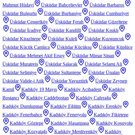
Mahmut Hüdayi
Üsküdar Bahçelievler
Üsküdar Barbaros
Üsküdar Bulgurlu
Üsküdar Burhaniye
Üsküdar Cumhuriyet
Üsküdar Çengelköy
Üsküdar Ferah
Üsküdar Güzeltepe
Üsküdar İcadiye
Üsküdar Kandilli
Üsküdar Kısıklı
Üsküdar Kirazlıtepe
Üsküdar Kuleli
Üsküdar Kuzguncuk
Üsküdar Küçük Çamlıca
Üsküdar Küçüksu
Üsküdar Küplüce
Üsküdar Mehmet Akif Ersoy
Üsküdar Mimar Sinan
Üsküdar Muratreis
Üsküdar Salacak
Üsküdar Selami Ali
Üsküdar Selimiye
Üsküdar Sultantepe
Üsküdar Ünalan
Üsküdar Valide-i Atik
Üsküdar Yavuztürk
Üsküdar Zeynep
Kamil
Kadıköy 19 Mayıs
Kadıköy Acıbadem
Kadıköy
Bostancı
Kadıköy Caddebostan
Kadıköy Caferağa
Kadıköy Dumlupınar
Kadıköy Eğitim
Kadıköy Erenköy
Kadıköy Fenerbahçe
Kadıköy Feneryolu
Kadıköy Fikirtepe
Kadıköy Göztepe
Kadıköy Hasanpaşa
Kadıköy Koşuyolu
Kadıköy Kozyatağı
Kadıköy Merdivenköy
Kadıköy