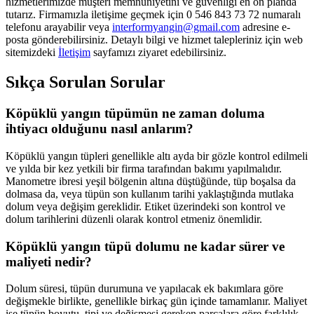
hizmetlerimizde müşteri memnuniyetini ve güvenliği en ön planda
tutarız. Firmamızla iletişime geçmek için 0 546 843 73 72 numaralı
telefonu arayabilir veya
interformyangin@gmail.com
adresine e-
posta gönderebilirsiniz. Detaylı bilgi ve hizmet talepleriniz için web
sitemizdeki
İletişim
sayfamızı ziyaret edebilirsiniz.
Sıkça Sorulan Sorular
Köpüklü yangın tüpümün ne zaman doluma
ihtiyacı olduğunu nasıl anlarım?
Köpüklü yangın tüpleri genellikle altı ayda bir gözle kontrol edilmeli
ve yılda bir kez yetkili bir firma tarafından bakımı yapılmalıdır.
Manometre ibresi yeşil bölgenin altına düştüğünde, tüp boşalsa da
dolmasa da, veya tüpün son kullanım tarihi yaklaştığında mutlaka
dolum veya değişim gereklidir. Etiket üzerindeki son kontrol ve
dolum tarihlerini düzenli olarak kontrol etmeniz önemlidir.
Köpüklü yangın tüpü dolumu ne kadar sürer ve
maliyeti nedir?
Dolum süresi, tüpün durumuna ve yapılacak ek bakımlara göre
değişmekle birlikte, genellikle birkaç gün içinde tamamlanır. Maliyet
ise tüpün boyutu, tipi ve değişmesi gereken parçalara göre farklılık