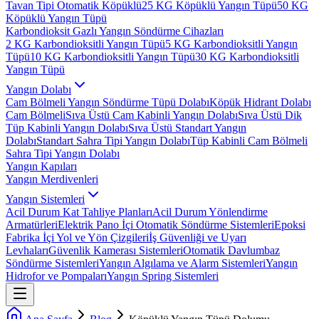
Tavan Tipi Otomatik Köpüklü
25 KG Köpüklü Yangın Tüpü
50 KG
Köpüklü Yangın Tüpü
Karbondioksit Gazlı Yangın Söndürme Cihazları
2 KG Karbondioksitli Yangın Tüpü
5 KG Karbondioksitli Yangın
Tüpü
10 KG Karbondioksitli Yangın Tüpü
30 KG Karbondioksitli
Yangın Tüpü
Yangın Dolabı
Cam Bölmeli Yangın Söndürme Tüpü Dolabı
Köpük Hidrant Dolabı
Cam Bölmeli
Sıva Üstü Cam Kabinli Yangın Dolabı
Sıva Üstü Dik
Tüp Kabinli Yangın Dolabı
Sıva Üstü Standart Yangın
Dolabı
Standart Sahra Tipi Yangın Dolabı
Tüp Kabinli Cam Bölmeli
Sahra Tipi Yangın Dolabı
Yangın Kapıları
Yangın Merdivenleri
Yangın Sistemleri
Acil Durum Kat Tahliye Planları
Acil Durum Yönlendirme
Armatürleri
Elektrik Pano İçi Otomatik Söndürme Sistemleri
Epoksi
Fabrika İçi Yol ve Yön Çizgileri
İş Güvenliği ve Uyarı
Levhaları
Güvenlik Kamerası Sistemleri
Otomatik Davlumbaz
Söndürme Sistemleri
Yangın Algılama ve Alarm Sistemleri
Yangın
Hidrofor ve Pompaları
Yangın Spring Sistemleri