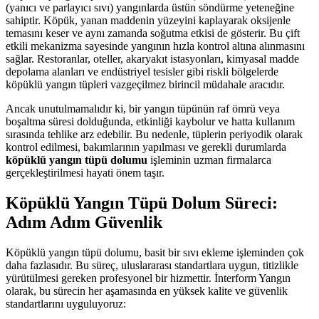
(yanıcı ve parlayıcı sıvı) yangınlarda üstün söndürme yeteneğine
sahiptir. Köpük, yanan maddenin yüzeyini kaplayarak oksijenle
temasını keser ve aynı zamanda soğutma etkisi de gösterir. Bu çift
etkili mekanizma sayesinde yangının hızla kontrol altına alınmasını
sağlar. Restoranlar, oteller, akaryakıt istasyonları, kimyasal madde
depolama alanları ve endüstriyel tesisler gibi riskli bölgelerde
köpüklü yangın tüpleri vazgeçilmez birincil müdahale aracıdır.
Ancak unutulmamalıdır ki, bir yangın tüpünün raf ömrü veya
boşaltma süresi dolduğunda, etkinliği kaybolur ve hatta kullanım
sırasında tehlike arz edebilir. Bu nedenle, tüplerin periyodik olarak
kontrol edilmesi, bakımlarının yapılması ve gerekli durumlarda
köpüklü yangın tüpü dolumu
işleminin uzman firmalarca
gerçekleştirilmesi hayati önem taşır.
Köpüklü Yangın Tüpü Dolum Süreci:
Adım Adım Güvenlik
Köpüklü yangın tüpü dolumu, basit bir sıvı ekleme işleminden çok
daha fazlasıdır. Bu süreç, uluslararası standartlara uygun, titizlikle
yürütülmesi gereken profesyonel bir hizmettir. İnterform Yangın
olarak, bu sürecin her aşamasında en yüksek kalite ve güvenlik
standartlarını uyguluyoruz: