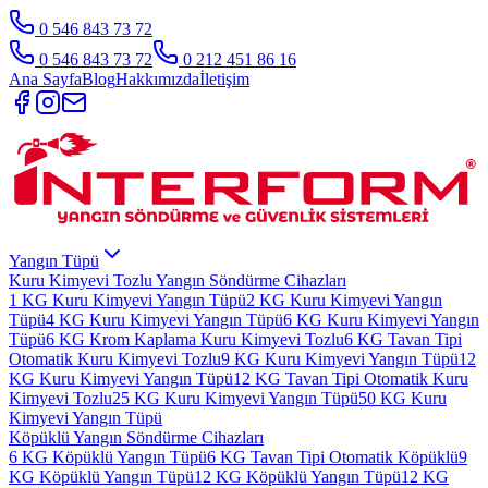
0 546 843 73 72
0 546 843 73 72
0 212 451 86 16
Ana Sayfa
Blog
Hakkımızda
İletişim
Yangın Tüpü
Kuru Kimyevi Tozlu Yangın Söndürme Cihazları
1 KG Kuru Kimyevi Yangın Tüpü
2 KG Kuru Kimyevi Yangın
Tüpü
4 KG Kuru Kimyevi Yangın Tüpü
6 KG Kuru Kimyevi Yangın
Tüpü
6 KG Krom Kaplama Kuru Kimyevi Tozlu
6 KG Tavan Tipi
Otomatik Kuru Kimyevi Tozlu
9 KG Kuru Kimyevi Yangın Tüpü
12
KG Kuru Kimyevi Yangın Tüpü
12 KG Tavan Tipi Otomatik Kuru
Kimyevi Tozlu
25 KG Kuru Kimyevi Yangın Tüpü
50 KG Kuru
Kimyevi Yangın Tüpü
Köpüklü Yangın Söndürme Cihazları
6 KG Köpüklü Yangın Tüpü
6 KG Tavan Tipi Otomatik Köpüklü
9
KG Köpüklü Yangın Tüpü
12 KG Köpüklü Yangın Tüpü
12 KG