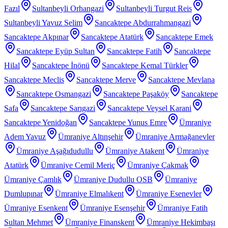
Fazıl
Sultanbeyli Orhangazi
Sultanbeyli Turgut Reis
Sultanbeyli Yavuz Selim
Sancaktepe Abdurrahmangazi
Sancaktepe Akpınar
Sancaktepe Atatürk
Sancaktepe Emek
Sancaktepe Eyüp Sultan
Sancaktepe Fatih
Sancaktepe
Hilal
Sancaktepe İnönü
Sancaktepe Kemal Türkler
Sancaktepe Meclis
Sancaktepe Merve
Sancaktepe Mevlana
Sancaktepe Osmangazi
Sancaktepe Paşaköy
Sancaktepe
Safa
Sancaktepe Sarıgazi
Sancaktepe Veysel Karani
Sancaktepe Yenidoğan
Sancaktepe Yunus Emre
Ümraniye
Adem Yavuz
Ümraniye Altınşehir
Ümraniye Armağanevler
Ümraniye Aşağıdudullu
Ümraniye Atakent
Ümraniye
Atatürk
Ümraniye Cemil Meriç
Ümraniye Çakmak
Ümraniye Çamlık
Ümraniye Dudullu OSB
Ümraniye
Dumlupınar
Ümraniye Elmalıkent
Ümraniye Esenevler
Ümraniye Esenkent
Ümraniye Esenşehir
Ümraniye Fatih
Sultan Mehmet
Ümraniye Finanskent
Ümraniye Hekimbaşı