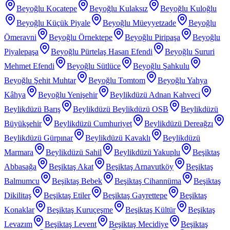
Beyoğlu Kocatepe
Beyoğlu Kulaksız
Beyoğlu Kuloğlu
Beyoğlu Küçük Piyale
Beyoğlu Müeyyetzade
Beyoğlu
Ömeravni
Beyoğlu Örnektepe
Beyoğlu Piripaşa
Beyoğlu
Piyalepaşa
Beyoğlu Pürtelaş Hasan Efendi
Beyoğlu Sururi
Mehmet Efendi
Beyoğlu Sütlüce
Beyoğlu Şahkulu
Beyoğlu Şehit Muhtar
Beyoğlu Tomtom
Beyoğlu Yahya
Kâhya
Beyoğlu Yenişehir
Beylikdüzü Adnan Kahveci
Beylikdüzü Barış
Beylikdüzü Beylikdüzü OSB
Beylikdüzü
Büyükşehir
Beylikdüzü Cumhuriyet
Beylikdüzü Dereağzı
Beylikdüzü Gürpınar
Beylikdüzü Kavaklı
Beylikdüzü
Marmara
Beylikdüzü Sahil
Beylikdüzü Yakuplu
Beşiktaş
Abbasağa
Beşiktaş Akat
Beşiktaş Arnavutköy
Beşiktaş
Balmumcu
Beşiktaş Bebek
Beşiktaş Cihannüma
Beşiktaş
Dikilitaş
Beşiktaş Etiler
Beşiktaş Gayrettepe
Beşiktaş
Konaklar
Beşiktaş Kuruçeşme
Beşiktaş Kültür
Beşiktaş
Levazım
Beşiktaş Levent
Beşiktaş Mecidiye
Beşiktaş