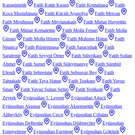
Karagümrük
Fatih Katip Kasım
Fatih Kemalpaşa
Fatih
Koca Mustafapaşa
Fatih Küçük Ayasofya
Fatih Mercan
Fatih Mesihpaşa
Fatih Mevlanakapı
Fatih Mimar Hayrettin
Fatih Mimar Kemalettin
Fatih Molla Fenari
Fatih Molla
Gürani
Fatih Molla Hüsrev
Fatih Muhsine Hatun
Fatih
Nişanca
Fatih Rüstempaşa
Fatih Saraçishak
Fatih
Sarıdemir
Fatih Seyyid Ömer
Fatih Silivrikapı
Fatih Sultan
Ahmet
Fatih Sururi
Fatih Süleymaniye
Fatih Sümbül
Efendi
Fatih Şehremini
Fatih Şehsuvar Bey
Fatih
Tahtakale
Fatih Taya Hatun
Fatih Topkapı
Fatih Yavuz
Sinan
Fatih Yavuz Sultan Selim
Fatih Yedikule
Fatih
Zeyrek
Eyüpsultan 5. Levent
Eyüpsultan Ağaçlı
Eyüpsultan Akpınar
Eyüpsultan Akşemsettin
Eyüpsultan
Alibeyköy
Eyüpsultan Çırçır
Eyüpsultan Çiftalan
Eyüpsultan Defterdar
Eyüpsultan Düğmeciler
Eyüpsultan
Emniyettepe
Eyüpsultan Esentepe
Eyüpsultan Göktürk