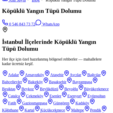
Ana Sayfa
Blog
Köpüklü Yangın Tüpü Dolumu
Köpüklü Yangın Tüpü Dolumu
0 546 843 73 72
WhatsApp
İstanbul İlçelerinde
Köpüklü Yangın
Tüpü Dolumu
Her ilçe için özel hazırlanmış bölgesel rehberler — mahallelere
kadar ücretsiz keşif.
Adalar
Arnavutköy
Ataşehir
Avcılar
Bağcılar
Bahçelievler
Bakırköy
Başakşehir
Bayrampaşa
Beşiktaş
Beykoz
Beylikdüzü
Beyoğlu
Büyükçekmece
Çatalca
Çekmeköy
Esenler
Esenyurt
Eyüpsultan
Fatih
Gaziosmanpaşa
Güngören
Kadıköy
Kâğıthane
Kartal
Küçükçekmece
Maltepe
Pendik