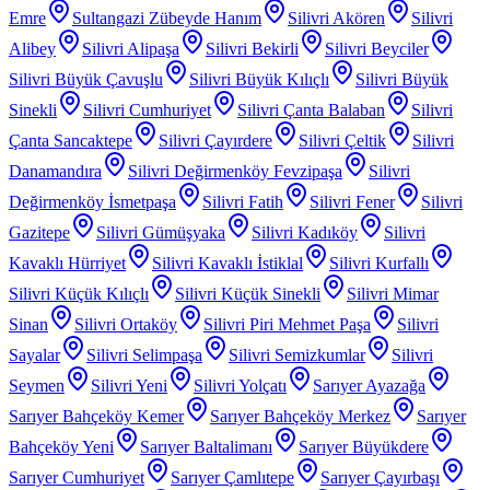
Emre
Sultangazi Zübeyde Hanım
Silivri Akören
Silivri
Alibey
Silivri Alipaşa
Silivri Bekirli
Silivri Beyciler
Silivri Büyük Çavuşlu
Silivri Büyük Kılıçlı
Silivri Büyük
Sinekli
Silivri Cumhuriyet
Silivri Çanta Balaban
Silivri
Çanta Sancaktepe
Silivri Çayırdere
Silivri Çeltik
Silivri
Danamandıra
Silivri Değirmenköy Fevzipaşa
Silivri
Değirmenköy İsmetpaşa
Silivri Fatih
Silivri Fener
Silivri
Gazitepe
Silivri Gümüşyaka
Silivri Kadıköy
Silivri
Kavaklı Hürriyet
Silivri Kavaklı İstiklal
Silivri Kurfallı
Silivri Küçük Kılıçlı
Silivri Küçük Sinekli
Silivri Mimar
Sinan
Silivri Ortaköy
Silivri Piri Mehmet Paşa
Silivri
Sayalar
Silivri Selimpaşa
Silivri Semizkumlar
Silivri
Seymen
Silivri Yeni
Silivri Yolçatı
Sarıyer Ayazağa
Sarıyer Bahçeköy Kemer
Sarıyer Bahçeköy Merkez
Sarıyer
Bahçeköy Yeni
Sarıyer Baltalimanı
Sarıyer Büyükdere
Sarıyer Cumhuriyet
Sarıyer Çamlıtepe
Sarıyer Çayırbaşı