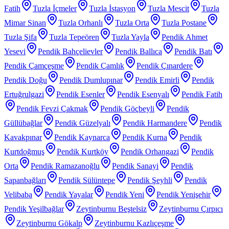
Fatih
Tuzla İçmeler
Tuzla İstasyon
Tuzla Mescit
Tuzla
Mimar Sinan
Tuzla Orhanlı
Tuzla Orta
Tuzla Postane
Tuzla Şifa
Tuzla Tepeören
Tuzla Yayla
Pendik Ahmet
Yesevi
Pendik Bahçelievler
Pendik Ballıca
Pendik Batı
Pendik Çamçeşme
Pendik Çamlık
Pendik Çınardere
Pendik Doğu
Pendik Dumlupınar
Pendik Emirli
Pendik
Ertuğrulgazi
Pendik Esenler
Pendik Esenyalı
Pendik Fatih
Pendik Fevzi Çakmak
Pendik Göçbeyli
Pendik
Güllübağlar
Pendik Güzelyalı
Pendik Harmandere
Pendik
Kavakpınar
Pendik Kaynarca
Pendik Kurna
Pendik
Kurtdoğmuş
Pendik Kurtköy
Pendik Orhangazi
Pendik
Orta
Pendik Ramazanoğlu
Pendik Sanayi
Pendik
Sapanbağları
Pendik Sülüntepe
Pendik Şeyhli
Pendik
Velibaba
Pendik Yayalar
Pendik Yeni
Pendik Yenişehir
Pendik Yeşilbağlar
Zeytinburnu Beştelsiz
Zeytinburnu Çırpıcı
Zeytinburnu Gökalp
Zeytinburnu Kazlıçeşme