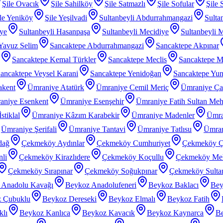
Şile Ovacık
Şile Sahilköy
Şile Satmazlı
Şile Sofular
Şile 
le Yeniköy
Şile Yeşilvadi
Sultanbeyli Abdurrahmangazi
Sulta
iye
Sultanbeyli Hasanpaşa
Sultanbeyli Mecidiye
Sultanbeyli 
 Yavuz Selim
Sancaktepe Abdurrahmangazi
Sancaktepe Akpınar
Sancaktepe Kemal Türkler
Sancaktepe Meclis
Sancaktepe M
ancaktepe Veysel Karani
Sancaktepe Yenidoğan
Sancaktepe Yu
akent
Ümraniye Atatürk
Ümraniye Cemil Meriç
Ümraniye Ç
aniye Esenkent
Ümraniye Esenşehir
Ümraniye Fatih Sultan Me
stiklal
Ümraniye Kâzım Karabekir
Ümraniye Madenler
Ümra
Ümraniye Şerifali
Ümraniye Tantavi
Ümraniye Tatlısu
Ümran
dağ
Çekmeköy Aydınlar
Çekmeköy Cumhuriyet
Çekmeköy Ç
li
Çekmeköy Kirazlıdere
Çekmeköy Koçullu
Çekmeköy Meh
Çekmeköy Sırapınar
Çekmeköy Soğukpınar
Çekmeköy Sultanç
 Anadolu Kavağı
Beykoz Anadolufeneri
Beykoz Baklacı
Bey
 Çubuklu
Beykoz Dereseki
Beykoz Elmalı
Beykoz Fatih
klı
Beykoz Kanlıca
Beykoz Kavacık
Beykoz Kaynarca
Be