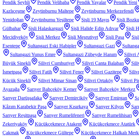
Pendik Şeyhli
Pendik Velibaba
Pendik Yayalar
Pendik Yeni
Kazlıçeşme
Zeytinburnu Maltepe
Zeytinburnu Merkezefendi
Yenidoğan
Zeytinburnu Yeşiltepe
Şişli 19 Mayıs
Şişli Bozku
Gülbahar
Şişli Halaskargazi
Şişli Halide Edip Adıvar
Şişli H
Mecidiyeköy
Şişli Merkez
Şişli Meşrutiyet
Şişli Paşa
Şiş
Esentepe
Sultangazi Eski Habipler
Sultangazi Gazi
Sultanga
Sultangazi Yunus Emre
Sultangazi Zübeyde Hanım
Silivri
Büyük Sinekli
Silivri Cumhuriyet
Silivri Çanta Balaban
Sil
İsmetpaşa
Silivri Fatih
Silivri Fener
Silivri Gazitepe
Sili
Küçük Sinekli
Silivri Mimar Sinan
Silivri Ortaköy
Silivri P
Ayazağa
Sarıyer Bahçeköy Kemer
Sarıyer Bahçeköy Merkez
Sarıyer Darüşşafaka
Sarıyer Demirciköy
Sarıyer Emirgan
Sa
Kâzım Karabekir Paşa
Sarıyer Kısırkaya
Sarıyer Kilyos
Sar
Sarıyer Reşitpaşa
Sarıyer Rumelifeneri
Sarıyer Rumelihisarı
Zekeriyaköy
Küçükçekmece Atakent
Küçükçekmece Atatürk
Çakmak
Küçükçekmece Gültepe
Küçükçekmece Halkalı Merk