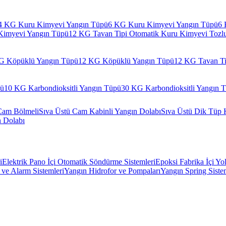
4 KG Kuru Kimyevi Yangın Tüpü
6 KG Kuru Kimyevi Yangın Tüpü
6 
Kimyevi Yangın Tüpü
12 KG Tavan Tipi Otomatik Kuru Kimyevi Tozl
G Köpüklü Yangın Tüpü
12 KG Köpüklü Yangın Tüpü
12 KG Tavan Ti
pü
10 KG Karbondioksitli Yangın Tüpü
30 KG Karbondioksitli Yangın 
Cam Bölmeli
Sıva Üstü Cam Kabinli Yangın Dolabı
Sıva Üstü Dik Tüp 
n Dolabı
i
Elektrik Pano İçi Otomatik Söndürme Sistemleri
Epoksi Fabrika İçi Yo
ve Alarm Sistemleri
Yangın Hidrofor ve Pompaları
Yangın Spring Siste