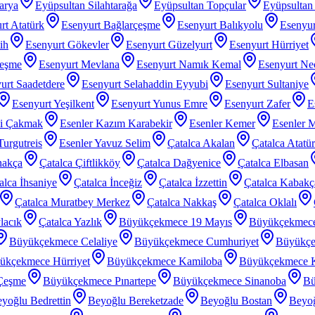
arya
Eyüpsultan Silahtarağa
Eyüpsultan Topçular
Eyüpsultan 
rt Atatürk
Esenyurt Bağlarçeşme
Esenyurt Balıkyolu
Esenyur
ih
Esenyurt Gökevler
Esenyurt Güzelyurt
Esenyurt Hürriyet
çeşme
Esenyurt Mevlana
Esenyurt Namık Kemal
Esenyurt Nec
urt Saadetdere
Esenyurt Selahaddin Eyyubi
Esenyurt Sultaniye
Esenyurt Yeşilkent
Esenyurt Yunus Emre
Esenyurt Zafer
E
zi Çakmak
Esenler Kazım Karabekir
Esenler Kemer
Esenler 
Turgutreis
Esenler Yavuz Selim
Çatalca Akalan
Çatalca Atatü
nakça
Çatalca Çiftlikköy
Çatalca Dağyenice
Çatalca Elbasan
alca İhsaniye
Çatalca İnceğiz
Çatalca İzzettin
Çatalca Kabakç
Çatalca Muratbey Merkez
Çatalca Nakkaş
Çatalca Oklalı
lacık
Çatalca Yazlık
Büyükçekmece 19 Mayıs
Büyükçekmec
Büyükçekmece Celaliye
Büyükçekmece Cumhuriyet
Büyükçe
ükçekmece Hürriyet
Büyükçekmece Kamiloba
Büyükçekmece K
Çeşme
Büyükçekmece Pınartepe
Büyükçekmece Sinanoba
Bü
yoğlu Bedrettin
Beyoğlu Bereketzade
Beyoğlu Bostan
Beyoğ