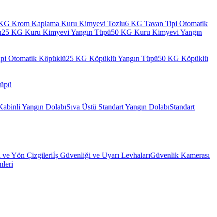
KG Krom Kaplama Kuru Kimyevi Tozlu
6 KG Tavan Tipi Otomatik
u
25 KG Kuru Kimyevi Yangın Tüpü
50 KG Kuru Kimyevi Yangın
pi Otomatik Köpüklü
25 KG Köpüklü Yangın Tüpü
50 KG Köpüklü
Tüpü
Kabinli Yangın Dolabı
Sıva Üstü Standart Yangın Dolabı
Standart
l ve Yön Çizgileri
İş Güvenliği ve Uyarı Levhaları
Güvenlik Kamerası
mleri