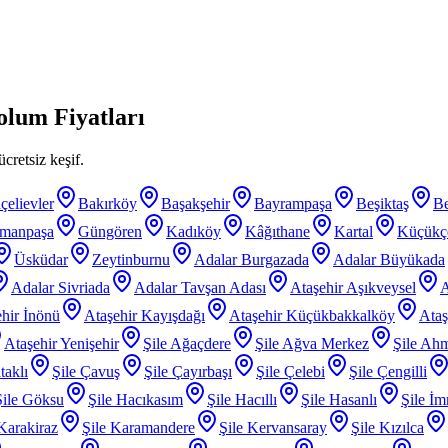
lum Fiyatları
cretsiz keşif.
çelievler
Bakırköy
Başakşehir
Bayrampaşa
Beşiktaş
B
smanpaşa
Güngören
Kadıköy
Kâğıthane
Kartal
Küçükç
Üsküdar
Zeytinburnu
Adalar Burgazada
Adalar Büyükada
Adalar Sivriada
Adalar Tavşan Adası
Ataşehir Aşıkveysel
A
hir İnönü
Ataşehir Kayışdağı
Ataşehir Küçükbakkalköy
Ataş
Ataşehir Yenişehir
Şile Ağaçdere
Şile Ağva Merkez
Şile Ahm
taklı
Şile Çavuş
Şile Çayırbaşı
Şile Çelebi
Şile Çengilli
Şile Göksu
Şile Hacıkasım
Şile Hacıllı
Şile Hasanlı
Şile İm
 Karakiraz
Şile Karamandere
Şile Kervansaray
Şile Kızılca