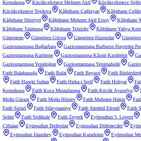
Kemalpaşa
Küçükçekmece Mehmet Akif
Küçükçekmece Söğü
Küçükçekmece Yeşilova
Kâğıthane Çağlayan
Kâğıthane Çelik
Kâğıthane Hürriyet
Kâğıthane Mehmet Akif Ersoy
Kâğıthane 
Kâğıthane Talatpaşa
Kâğıthane Telsizler
Kâğıthane Yahya Kem
Güneştepe
Güngören Güven
Güngören Haznedar
Güngören
Gaziosmanpaşa Bağlarbaşı
Gaziosmanpaşa Barbaros Hayrettin Pa
Gaziosmanpaşa Karlıtepe
Gaziosmanpaşa Kâzım Karabekir
Ga
Gaziosmanpaşa Yenidoğan
Gaziosmanpaşa Yenimahalle
Gazios
Fatih Balabanağa
Fatih Balat
Fatih Beyazıt
Fatih Binbirdire
Fatih Haseki Sultan
Fatih Hırka-i Şerif
Fatih Hobyar
Fat
Kemalpaşa
Fatih Koca Mustafapaşa
Fatih Küçük Ayasofya
Molla Gürani
Fatih Molla Hüsrev
Fatih Muhsine Hatun
Fat
Fatih Sururi
Fatih Süleymaniye
Fatih Sümbül Efendi
Fatih 
Selim
Fatih Yedikule
Fatih Zeyrek
Eyüpsultan 5. Levent
Çiftalan
Eyüpsultan Defterdar
Eyüpsultan Düğmeciler
Eyüp
Eyüpsultan İslambey
Eyüpsultan Karadolap
Eyüpsultan Me