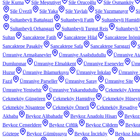
Şile Kurna
Şile Meşrutiyet
Şile Oruçoğlu
Şile Osmanköy
Şile Üvezli
Şile Yaka
Şile Yaylalı
Şile Yazımanayır
Şi
Sultanbeyli Battalgazi
Sultanbeyli Fatih
Sultanbeyli Hamid
Sultanbeyli Orhangazi
Sultanbeyli Turgut Reis
Sultanbeyli
Sultan
Sancaktepe Fatih
Sancaktepe Hilal
Sancaktepe İnönü
Sancaktepe Paşaköy
Sancaktepe Safa
Sancaktepe Sarıgazi
S
Ümraniye Armağanevler
Ümraniye Aşağıdudullu
Ümraniye At
Dumlupınar
Ümraniye Elmalıkent
Ümraniye Esenevler
Ümr
Huzur
Ümraniye Ihlamurkuyu
Ümraniye İnkılap
Ümraniye İ
Fazıl
Ümraniye Parseller
Ümraniye Saray
Ümraniye Site
Ümraniye Yenişehir
Ümraniye Yukarıdudullu
Çekmeköy Alem
Çekmeköy Güngören
Çekmeköy Hamidiye
Çekmeköy Hüseyin
Çekmeköy Nişantepe
Çekmeköy Ömerli
Çekmeköy Reşadiye
Akbaba
Beykoz Alibahadır
Beykoz Anadolu Hisarı
Beykoz
Beykoz Çengeldere
Beykoz Çiftlik
Beykoz Çiğdem
Beykoz
Göztepe
Beykoz Gümüşsuyu
Beykoz İncirköy
Beykoz İsha