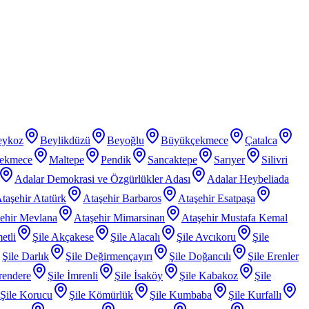
eykoz
Beylikdüzü
Beyoğlu
Büyükçekmece
Çatalca
ekmece
Maltepe
Pendik
Sancaktepe
Sarıyer
Silivri
Adalar Demokrasi ve Özgürlükler Adası
Adalar Heybeliada
taşehir Atatürk
Ataşehir Barbaros
Ataşehir Esatpaşa
ehir Mevlana
Ataşehir Mimarsinan
Ataşehir Mustafa Kemal
etli
Şile Akçakese
Şile Alacalı
Şile Avcıkoru
Şile
Şile Darlık
Şile Değirmençayırı
Şile Doğancılı
Şile Erenler
rendere
Şile İmrenli
Şile İsaköy
Şile Kabakoz
Şile
Şile Korucu
Şile Kömürlük
Şile Kumbaba
Şile Kurfallı