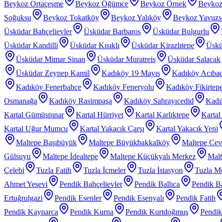
Beykoz Ortaçeşme
Beykoz Öğümce
Beykoz Örnek
Beykoz
Soğuksu
Beykoz Tokatköy
Beykoz Yalıköy
Beykoz Yavuzs
Üsküdar Bahçelievler
Üsküdar Barbaros
Üsküdar Bulgurlu
Üsküdar Kandilli
Üsküdar Kısıklı
Üsküdar Kirazlıtepe
Üskü
Üsküdar Mimar Sinan
Üsküdar Muratreis
Üsküdar Salacak
Üsküdar Zeynep Kamil
Kadıköy 19 Mayıs
Kadıköy Acıba
Kadıköy Fenerbahçe
Kadıköy Feneryolu
Kadıköy Fikirtep
Osmanağa
Kadıköy Rasimpaşa
Kadıköy Sahrayıcedid
Kadı
Kartal Gümüşpınar
Kartal Hürriyet
Kartal Karlıktepe
Karta
Kartal Uğur Mumcu
Kartal Yakacık Çarşı
Kartal Yakacık Yeni
Maltepe Başıbüyük
Maltepe Büyükbakkalköy
Maltepe Cevi
Gülsuyu
Maltepe İdealtepe
Maltepe Küçükyalı Merkez
Malt
Çelebi
Tuzla Fatih
Tuzla İçmeler
Tuzla İstasyon
Tuzla Me
Ahmet Yesevi
Pendik Bahçelievler
Pendik Ballıca
Pendik Ba
Ertuğrulgazi
Pendik Esenler
Pendik Esenyalı
Pendik Fatih
Pendik Kaynarca
Pendik Kurna
Pendik Kurtdoğmuş
Pendik