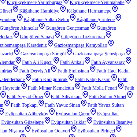
Küçükçekmece Yarımburgaz
Küçükçekmece Yenimahalle
Gürsel
Kâğıthane Hamidiye
Kâğıthane Harmantepe
yrantepe
Kâğıthane Sultan Selim
Kâğıthane Şirintepe
Güngören Akıncılar
Güngören Gençosman
Güngören
Merkez
Güngören Sanayi
Güngören Tozkoparan
ziosmanpaşa Karadeniz
Gaziosmanpaşa Karayolları
azariçi
Gaziosmanpaşa Sarıgöl
Gaziosmanpaşa Şemsipaşa
Alemdar
Fatih Ali Kuşçu
Fatih Atikali
Fatih Ayvansaray
mirtaş
Fatih Derviş Ali
Fatih Eminsinan
Fatih Hacı Kadın
Kalenderhane
Fatih Karagümrük
Fatih Katip Kasım
Fatih
 Hayrettin
Fatih Mimar Kemalettin
Fatih Molla Fenari
Fatih
Fatih Seyyid Ömer
Fatih Silivrikapı
Fatih Sultan Ahmet
un
Fatih Topkapı
Fatih Yavuz Sinan
Fatih Yavuz Sultan
Eyüpsultan Alibeyköy
Eyüpsultan Çırçır
Eyüpsultan
Eyüpsultan Güzeltepe
Eyüpsultan Işıklar
Eyüpsultan İhsaniye
ltan Nişanca
Eyüpsultan Odayeri
Eyüpsultan Pirinççi