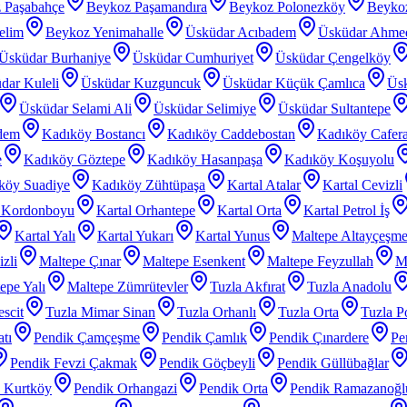
 Paşabahçe
Beykoz Paşamandıra
Beykoz Polonezköy
Beyko
elim
Beykoz Yenimahalle
Üsküdar Acıbadem
Üsküdar Ahme
Üsküdar Burhaniye
Üsküdar Cumhuriyet
Üsküdar Çengelköy
dar Kuleli
Üsküdar Kuzguncuk
Üsküdar Küçük Çamlıca
Üs
Üsküdar Selami Ali
Üsküdar Selimiye
Üsküdar Sultantepe
dem
Kadıköy Bostancı
Kadıköy Caddebostan
Kadıköy Cafer
e
Kadıköy Göztepe
Kadıköy Hasanpaşa
Kadıköy Koşuyolu
köy Suadiye
Kadıköy Zühtüpaşa
Kartal Atalar
Kartal Cevizli
l Kordonboyu
Kartal Orhantepe
Kartal Orta
Kartal Petrol İş
Kartal Yalı
Kartal Yukarı
Kartal Yunus
Maltepe Altayçeşm
zli
Maltepe Çınar
Maltepe Esenkent
Maltepe Feyzullah
Ma
epe Yalı
Maltepe Zümrütevler
Tuzla Akfırat
Tuzla Anadolu
scit
Tuzla Mimar Sinan
Tuzla Orhanlı
Tuzla Orta
Tuzla P
tı
Pendik Çamçeşme
Pendik Çamlık
Pendik Çınardere
Pe
Pendik Fevzi Çakmak
Pendik Göçbeyli
Pendik Güllübağlar
 Kurtköy
Pendik Orhangazi
Pendik Orta
Pendik Ramazanoğl