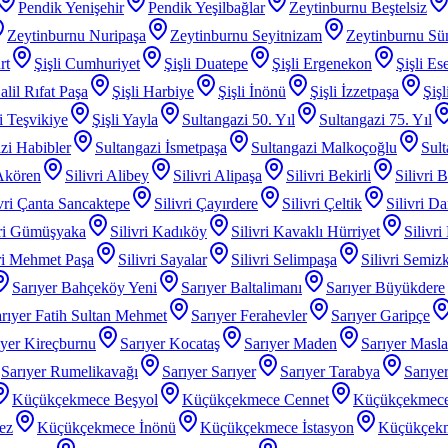
Pendik Yenişehir
Pendik Yeşilbağlar
Zeytinburnu Beştelsiz
Zeytinburnu Nuripaşa
Zeytinburnu Seyitnizam
Zeytinburnu Sü
rt
Şişli Cumhuriyet
Şişli Duatepe
Şişli Ergenekon
Şişli Es
alil Rıfat Paşa
Şişli Harbiye
Şişli İnönü
Şişli İzzetpaşa
Şiş
li Teşvikiye
Şişli Yayla
Sultangazi 50. Yıl
Sultangazi 75. Yıl
zi Habibler
Sultangazi İsmetpaşa
Sultangazi Malkoçoğlu
Sult
 Akören
Silivri Alibey
Silivri Alipaşa
Silivri Bekirli
Silivri 
ivri Çanta Sancaktepe
Silivri Çayırdere
Silivri Çeltik
Silivri D
vri Gümüşyaka
Silivri Kadıköy
Silivri Kavaklı Hürriyet
Silivri
iri Mehmet Paşa
Silivri Sayalar
Silivri Selimpaşa
Silivri Semiz
Sarıyer Bahçeköy Yeni
Sarıyer Baltalimanı
Sarıyer Büyükdere
rıyer Fatih Sultan Mehmet
Sarıyer Ferahevler
Sarıyer Garipçe
ıyer Kireçburnu
Sarıyer Kocataş
Sarıyer Maden
Sarıyer Masl
Sarıyer Rumelikavağı
Sarıyer Sarıyer
Sarıyer Tarabya
Sarıye
Küçükçekmece Beşyol
Küçükçekmece Cennet
Küçükçekmece
ez
Küçükçekmece İnönü
Küçükçekmece İstasyon
Küçükçek