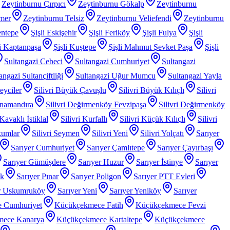
Zeytinburnu Çırpıcı
Zeytinburnu Gökalp
Zeytinburnu
mer
Zeytinburnu Telsiz
Zeytinburnu Veliefendi
Zeytinburnu
entepe
Şişli Eskişehir
Şişli Feriköy
Şişli Fulya
Şişli
li Kaptanpaşa
Şişli Kuştepe
Şişli Mahmut Şevket Paşa
Şişli
Sultangazi Cebeci
Sultangazi Cumhuriyet
Sultangazi
angazi Sultançiftliği
Sultangazi Uğur Mumcu
Sultangazi Yayla
Beyciler
Silivri Büyük Çavuşlu
Silivri Büyük Kılıçlı
Silivri
anamandıra
Silivri Değirmenköy Fevzipaşa
Silivri Değirmenköy
 Kavaklı İstiklal
Silivri Kurfallı
Silivri Küçük Kılıçlı
Silivri
kumlar
Silivri Seymen
Silivri Yeni
Silivri Yolçatı
Sarıyer
Sarıyer Cumhuriyet
Sarıyer Çamlıtepe
Sarıyer Çayırbaşı
Sarıyer Gümüşdere
Sarıyer Huzur
Sarıyer İstinye
Sarıyer
ak
Sarıyer Pınar
Sarıyer Poligon
Sarıyer PTT Evleri
r Uskumruköy
Sarıyer Yeni
Sarıyer Yeniköy
Sarıyer
 Cumhuriyet
Küçükçekmece Fatih
Küçükçekmece Fevzi
mece Kanarya
Küçükçekmece Kartaltepe
Küçükçekmece