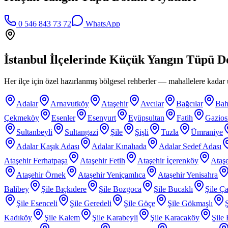
0 546 843 73 72
WhatsApp
İstanbul İlçelerinde
Küçük Yangın Tüpü Do
Her ilçe için özel hazırlanmış bölgesel rehberler — mahallelere kadar ü
Adalar
Arnavutköy
Ataşehir
Avcılar
Bağcılar
Bah
Çekmeköy
Esenler
Esenyurt
Eyüpsultan
Fatih
Gazio
Sultanbeyli
Sultangazi
Şile
Şişli
Tuzla
Ümraniye
Adalar Kaşık Adası
Adalar Kınalıada
Adalar Sedef Adası
Ataşehir Ferhatpaşa
Ataşehir Fetih
Ataşehir İçerenköy
Ataşe
Ataşehir Örnek
Ataşehir Yeniçamlıca
Ataşehir Yenisahra
Balibey
Şile Bıçkıdere
Şile Bozgoca
Şile Bucaklı
Şile Ça
Şile Esenceli
Şile Geredeli
Şile Göçe
Şile Gökmaşlı
Kadıköy
Şile Kalem
Şile Karabeyli
Şile Karacaköy
Şile