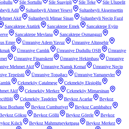
Soğullu
Şile Sortullu
Şile Şuayipli
Şile Teke
Şile Ulupelit
nbeyli Adil
Sultanbeyli Ahmet Yesevi
Sultanbeyli Akşemsettin
Mehmet Akif
Sultanbeyli Mimar Sinan
Sultanbeyli Necip Fazıl
Sancaktepe Atatürk
Sancaktepe Emek
Sancaktepe Eyüp
erve
Sancaktepe Mevlana
Sancaktepe Osmangazi
nus Emre
Ümraniye Adem Yavuz
Ümraniye Altınşehir
akmak
Ümraniye Çamlık
Ümraniye Dudullu OSB
Ümraniye
hmet
Ümraniye Finanskent
Ümraniye Hekimbaşı
Ümraniye
niye Mehmet Akif
Ümraniye Namık Kemal
Ümraniye Necip
iye Tepeüstü
Ümraniye Topağacı
Ümraniye Yamanevler
amlık
Çekmeköy Çatalmeşe
Çekmeköy Ekşioğlu
met Akif
Çekmeköy Merkez
Çekmeköy Mimarsinan
iftliği
Çekmeköy Taşdelen
Beykoz Acarlar
Beykoz
koz Bozhane
Beykoz Cumhuriyet
Beykoz Çamlıbahçe
Beykoz Göksu
Beykoz Göllü
Beykoz Görele
Beykoz
ykoz Kılıçlı
Beykoz Mahmutşevketpaşa
Beykoz Merkez