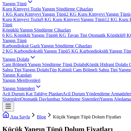
Yangın Tüpü
Kuru Kimyevi Tozlu Yangın Söndürme Cihazları
1 KG Kuru Kimyevi Yangın Tüpü
2 KG Kuru Kimyevi Yangın Tüpü
Kuru Kimyevi Tozlu
9 KG Kuru Kimyevi Yangın Tüpü
12 KG Kuru 
Tüpü
Köpüklü Yangın Söndürme Cihazları
6 KG Köpüklü Yangın Tüpü
6 KG Tavan Tipi Otomatik Köpüklü
9 K
Yangın Tüpü
Karbondioksit Gazlı Yangın Söndürme Cihazları
2 KG Karbondioksitli Yangın Tüpü
5 KG Karbondioksitli Yangın Tü
Yangın Dolabı
Cam Bölmeli Yangın Söndürme Tüpü Dolabı
Köpük Hidrant Dolabı 
Sahra Tipi Yangın Dolabı
Tüp Kabinli Cam Bölmeli Sahra Tipi Yangı
Yangın Kapıları
Yangın Merdivenleri
Yangın Sistemleri
Acil Durum Kat Tahliye Planları
Acil Durum Yönlendirme Armatürler
Sistemleri
Otomatik Davlumbaz Söndürme Sistemleri
Yangın Algılama 
Ana Sayfa
Blog
Küçük Yangın Tüpü Dolum Fiyatları
Küçük Yangın Tüpü Dolum Fiyatları