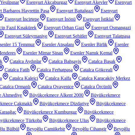
Yeşilpınar
Esenyurt Akçaburgaz
Esenyurt Akevler
Esenyurt
t Barbaros Hayrettin Paşa
Esenyurt Battalgazi
Esenyurt
Esenyurt İncirtepe
Esenyurt İnönü
Esenyurt İstiklal
ip Fazıl Kısakürek
Esenyurt Orhan Gazi
Esenyurt Osmangazi
Esenyurt Süleymaniye
Esenyurt Şehitler
Esenyurt Talatpaşa
senler 15 Temmuz
Esenler Atışalanı
Esenler Birlik
Esenler
Menderes
Esenler Mimar Sinan
Esenler Namık Kemal
rk
Çatalca Aydınlar
Çatalca Bahşayiş
Çatalca Başak
Çatalca Fatih
Çatalca Ferhatpaşa
Çatalca Gökçeali
a
Çatalca Kaleiçi
Çatalca Kalfa
Çatalca Karacaköy Merkez
Çatalca Ormanlı
Çatalca Ovayenice
Çatalca Örcünlü
e Ahmediye
Büyükçekmece Alkent 2000
Büyükçekmece
kmece Çakmaklı
Büyükçekmece Dizdariye
Büyükçekmece
araağaç
Büyükçekmece Kumburgaz
Büyükçekmece
yükçekmece Türkoba
Büyükçekmece Ulus
Büyükçekmece
lu Bülbül
Beyoğlu Camiikebir
Beyoğlu Cihangir
Beyoğlu