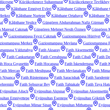
tlüçeşme
Küçükçekmece Sultanmurat
Küçükçekmece Tevfikbey
tepe
Kâğıthane Emniyet Evleri
Kâğıthane Gültepe
Kâğıthane 
Merkez
Kâğıthane Nurtepe
Kâğıthane Ortabayır
Kâğıthane Se
al
Kâğıthane Yeşilce
Güngören Abdurrahman Nafiz Gürman
 Mareşal Çakmak
Güngören Mehmet Nesih Özmen
Güngören 
şa
Gaziosmanpaşa Fevzi Çakmak
Gaziosmanpaşa Hürriyet
Ga
ziosmanpaşa Merkez
Gaziosmanpaşa Mevlana
Gaziosmanpaşa P
manpaşa Yıldıztabya
Fatih Aksaray
Fatih Akşemsettin
Fatih 
k
Fatih Cankurtaran
Fatih Cerrahpaşa
Fatih Cibali
Fatih De
ih Hoca Gıyasettin
Fatih Hocapaşa
Fatih İskenderpaşa
Fatih 
Fatih Mercan
Fatih Mesihpaşa
Fatih Mevlanakapı
Fatih Mimar
ih Nişanca
Fatih Rüstempaşa
Fatih Saraçishak
Fatih Sarıdemir
Şehremini
Fatih Şehsuvar Bey
Fatih Tahtakale
Fatih Taya Hat
Eyüpsultan Ağaçlı
Eyüpsultan Akpınar
Eyüpsultan Akşemsettin
sultan Emniyettepe
Eyüpsultan Esentepe
Eyüpsultan Göktürk
rkez
Eyüpsultan Mimar Sinan
Eyüpsultan Mithatpaşa
Eyüpsu