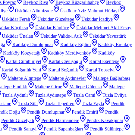
z Poyraz
Beykoz Riva
Beykoz Rüzgarlıbahçe
Beykoz
diye
Üsküdar Altunizade
Üsküdar Aziz Mahmut Hüdayi
Üsküdar Ferah
Üsküdar Güzeltepe
Üsküdar İcadiye
küdar Küçüksu
Üsküdar Küplüce
Üsküdar Mehmet Akif Ersoy
Üsküdar Ünalan
Üsküdar Valide-i Atik
Üsküdar Yavuztürk
ağa
Kadıköy Dumlupınar
Kadıköy Eğitim
Kadıköy Erenköy
Kadıköy Kozyatağı
Kadıköy Merdivenköy
Kadıköy
Kartal Cumhuriyet
Kartal Çavuşoğlu
Kartal Esentepe
Kartal Soğanlık Yeni
Kartal Soğanlık
Kartal Topselvi
e
Maltepe Altıntepe
Maltepe Aydınevler
Maltepe Bağlarbaşı
ltepe Fındıklı
Maltepe Girne
Maltepe Gülensu
Maltepe
Tuzla Aydınlı
Tuzla Aydıntepe
Tuzla Cami
Tuzla Evliya
ostane
Tuzla Şifa
Tuzla Tepeören
Tuzla Yayla
Pendik
ndik Doğu
Pendik Dumlupınar
Pendik Emirli
Pendik
Pendik Güzelyalı
Pendik Harmandere
Pendik Kavakpınar
u
Pendik Sanayi
Pendik Sapanbağları
Pendik Sülüntepe