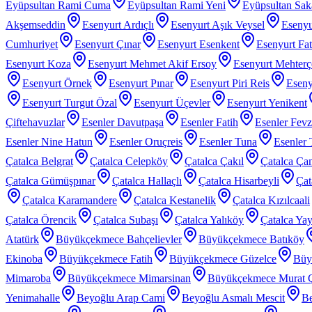
Eyüpsultan Rami Cuma
Eyüpsultan Rami Yeni
Eyüpsultan Sak
Akşemseddin
Esenyurt Ardıçlı
Esenyurt Aşık Veysel
Esenyu
Cumhuriyet
Esenyurt Çınar
Esenyurt Esenkent
Esenyurt Fat
Esenyurt Koza
Esenyurt Mehmet Akif Ersoy
Esenyurt Mehter
Esenyurt Örnek
Esenyurt Pınar
Esenyurt Piri Reis
Eseny
Esenyurt Turgut Özal
Esenyurt Üçevler
Esenyurt Yenikent
Çiftehavuzlar
Esenler Davutpaşa
Esenler Fatih
Esenler Fev
Esenler Nine Hatun
Esenler Oruçreis
Esenler Tuna
Esenler 
Çatalca Belgrat
Çatalca Celepköy
Çatalca Çakıl
Çatalca Ça
Çatalca Gümüşpınar
Çatalca Hallaçlı
Çatalca Hisarbeyli
Çat
Çatalca Karamandere
Çatalca Kestanelik
Çatalca Kızılcaali
Çatalca Örencik
Çatalca Subaşı
Çatalca Yalıköy
Çatalca Yay
Atatürk
Büyükçekmece Bahçelievler
Büyükçekmece Batıköy
Ekinoba
Büyükçekmece Fatih
Büyükçekmece Güzelce
Büy
Mimaroba
Büyükçekmece Mimarsinan
Büyükçekmece Murat 
Yenimahalle
Beyoğlu Arap Cami
Beyoğlu Asmalı Mescit
Be