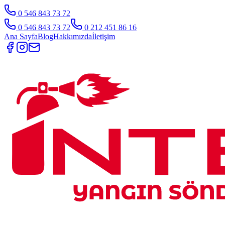
0 546 843 73 72
0 546 843 73 72
0 212 451 86 16
Ana Sayfa
Blog
Hakkımızda
İletişim