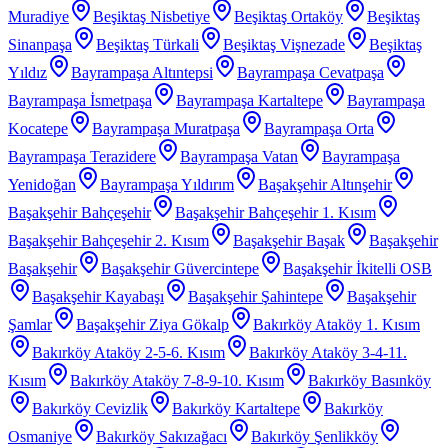
Muradiye
Beşiktaş Nisbetiye
Beşiktaş Ortaköy
Beşiktaş
Sinanpaşa
Beşiktaş Türkali
Beşiktaş Vişnezade
Beşiktaş
Yıldız
Bayrampaşa Altıntepsi
Bayrampaşa Cevatpaşa
Bayrampaşa İsmetpaşa
Bayrampaşa Kartaltepe
Bayrampaşa
Kocatepe
Bayrampaşa Muratpaşa
Bayrampaşa Orta
Bayrampaşa Terazidere
Bayrampaşa Vatan
Bayrampaşa
Yenidoğan
Bayrampaşa Yıldırım
Başakşehir Altınşehir
Başakşehir Bahçeşehir
Başakşehir Bahçeşehir 1. Kısım
Başakşehir Bahçeşehir 2. Kısım
Başakşehir Başak
Başakşehir
Başakşehir
Başakşehir Güvercintepe
Başakşehir İkitelli OSB
Başakşehir Kayabaşı
Başakşehir Şahintepe
Başakşehir
Şamlar
Başakşehir Ziya Gökalp
Bakırköy Ataköy 1. Kısım
Bakırköy Ataköy 2-5-6. Kısım
Bakırköy Ataköy 3-4-11.
Kısım
Bakırköy Ataköy 7-8-9-10. Kısım
Bakırköy Basınköy
Bakırköy Cevizlik
Bakırköy Kartaltepe
Bakırköy
Osmaniye
Bakırköy Sakızağacı
Bakırköy Şenlikköy