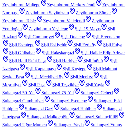
Zeytinburnu Maltepe
Zeytinburnu Merkezefendi
Zeytinburnu
Nuripaşa
Zeytinburnu Seyitnizam
Zeytinburnu Sümer
Zeytinburnu Telsiz
Zeytinburnu Veliefendi
Zeytinburnu
Yenidoğan
Zeytinburnu Yeşiltepe
Şişli 19 Mayıs
Şişli
Bozkurt
Şişli Cumhuriyet
Şişli Duatepe
Şişli Ergenekon
Şişli Esentepe
Şişli Eskişehir
Şişli Feriköy
Şişli Fulya
Şişli Gülbahar
Şişli Halaskargazi
Şişli Halide Edip Adıvar
Şişli Halil Rıfat Paşa
Şişli Harbiye
Şişli İnönü
Şişli
İzzetpaşa
Şişli Kaptanpaşa
Şişli Kuştepe
Şişli Mahmut
Şevket Paşa
Şişli Mecidiyeköy
Şişli Merkez
Şişli
Meşrutiyet
Şişli Paşa
Şişli Teşvikiye
Şişli Yayla
Sultangazi 50. Yıl
Sultangazi 75. Yıl
Sultangazi Cebeci
Sultangazi Cumhuriyet
Sultangazi Esentepe
Sultangazi Eski
Habipler
Sultangazi Gazi
Sultangazi Habibler
Sultangazi
İsmetpaşa
Sultangazi Malkoçoğlu
Sultangazi Sultançiftliği
Sultangazi Uğur Mumcu
Sultangazi Yayla
Sultangazi Yunus