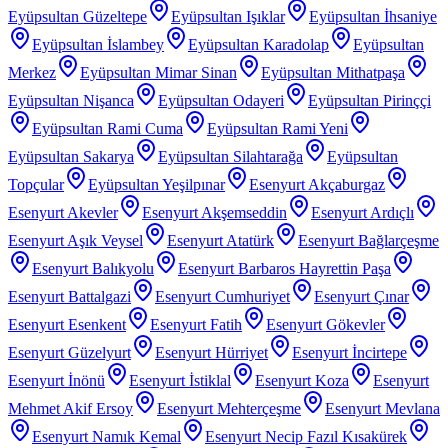
Eyüpsultan Güzeltepe
Eyüpsultan Işıklar
Eyüpsultan İhsaniye
Eyüpsultan İslambey
Eyüpsultan Karadolap
Eyüpsultan
Merkez
Eyüpsultan Mimar Sinan
Eyüpsultan Mithatpaşa
Eyüpsultan Nişanca
Eyüpsultan Odayeri
Eyüpsultan Pirinççi
Eyüpsultan Rami Cuma
Eyüpsultan Rami Yeni
Eyüpsultan Sakarya
Eyüpsultan Silahtarağa
Eyüpsultan
Topçular
Eyüpsultan Yeşilpınar
Esenyurt Akçaburgaz
Esenyurt Akevler
Esenyurt Akşemseddin
Esenyurt Ardıçlı
Esenyurt Aşık Veysel
Esenyurt Atatürk
Esenyurt Bağlarçeşme
Esenyurt Balıkyolu
Esenyurt Barbaros Hayrettin Paşa
Esenyurt Battalgazi
Esenyurt Cumhuriyet
Esenyurt Çınar
Esenyurt Esenkent
Esenyurt Fatih
Esenyurt Gökevler
Esenyurt Güzelyurt
Esenyurt Hürriyet
Esenyurt İncirtepe
Esenyurt İnönü
Esenyurt İstiklal
Esenyurt Koza
Esenyurt
Mehmet Akif Ersoy
Esenyurt Mehterçeşme
Esenyurt Mevlana
Esenyurt Namık Kemal
Esenyurt Necip Fazıl Kısakürek