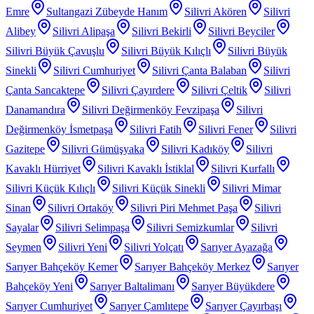
Emre
Sultangazi Zübeyde Hanım
Silivri Akören
Silivri
Alibey
Silivri Alipaşa
Silivri Bekirli
Silivri Beyciler
Silivri Büyük Çavuşlu
Silivri Büyük Kılıçlı
Silivri Büyük
Sinekli
Silivri Cumhuriyet
Silivri Çanta Balaban
Silivri
Çanta Sancaktepe
Silivri Çayırdere
Silivri Çeltik
Silivri
Danamandıra
Silivri Değirmenköy Fevzipaşa
Silivri
Değirmenköy İsmetpaşa
Silivri Fatih
Silivri Fener
Silivri
Gazitepe
Silivri Gümüşyaka
Silivri Kadıköy
Silivri
Kavaklı Hürriyet
Silivri Kavaklı İstiklal
Silivri Kurfallı
Silivri Küçük Kılıçlı
Silivri Küçük Sinekli
Silivri Mimar
Sinan
Silivri Ortaköy
Silivri Piri Mehmet Paşa
Silivri
Sayalar
Silivri Selimpaşa
Silivri Semizkumlar
Silivri
Seymen
Silivri Yeni
Silivri Yolçatı
Sarıyer Ayazağa
Sarıyer Bahçeköy Kemer
Sarıyer Bahçeköy Merkez
Sarıyer
Bahçeköy Yeni
Sarıyer Baltalimanı
Sarıyer Büyükdere
Sarıyer Cumhuriyet
Sarıyer Çamlıtepe
Sarıyer Çayırbaşı