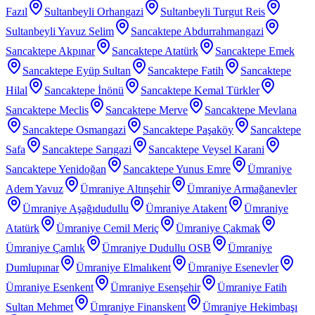
Fazıl
Sultanbeyli Orhangazi
Sultanbeyli Turgut Reis
Sultanbeyli Yavuz Selim
Sancaktepe Abdurrahmangazi
Sancaktepe Akpınar
Sancaktepe Atatürk
Sancaktepe Emek
Sancaktepe Eyüp Sultan
Sancaktepe Fatih
Sancaktepe
Hilal
Sancaktepe İnönü
Sancaktepe Kemal Türkler
Sancaktepe Meclis
Sancaktepe Merve
Sancaktepe Mevlana
Sancaktepe Osmangazi
Sancaktepe Paşaköy
Sancaktepe
Safa
Sancaktepe Sarıgazi
Sancaktepe Veysel Karani
Sancaktepe Yenidoğan
Sancaktepe Yunus Emre
Ümraniye
Adem Yavuz
Ümraniye Altınşehir
Ümraniye Armağanevler
Ümraniye Aşağıdudullu
Ümraniye Atakent
Ümraniye
Atatürk
Ümraniye Cemil Meriç
Ümraniye Çakmak
Ümraniye Çamlık
Ümraniye Dudullu OSB
Ümraniye
Dumlupınar
Ümraniye Elmalıkent
Ümraniye Esenevler
Ümraniye Esenkent
Ümraniye Esenşehir
Ümraniye Fatih
Sultan Mehmet
Ümraniye Finanskent
Ümraniye Hekimbaşı