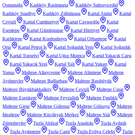
Osmanağa
Kadıköy Rasimpaşa
Kadıköy Sahrayıcedid
Kadıköy Suadiye
Kadıköy Zühtüpaşa
Kartal Atalar
Kartal
Cevizli
Kartal Cumhuriyet
Kartal Çavuşoğlu
Kartal
Esentepe
Kartal Gümüşpınar
Kartal Hürriyet
Kartal
Karlıktepe
Kartal Kordonboyu
Kartal Orhantepe
Kartal
Orta
Kartal Petrol İş
Kartal Soğanlık Yeni
Kartal Soğanlık
Kartal Topselvi
Kartal Uğur Mumcu
Kartal Yakacık Çarşı
Kartal Yakacık Yeni
Kartal Yalı
Kartal Yukarı
Kartal
Yunus
Maltepe Altayçeşme
Maltepe Altıntepe
Maltepe
Aydınevler
Maltepe Bağlarbaşı
Maltepe Başıbüyük
Maltepe Büyükbakkalköy
Maltepe Cevizli
Maltepe Çınar
Maltepe Esenkent
Maltepe Feyzullah
Maltepe Fındıklı
Maltepe Girne
Maltepe Gülensu
Maltepe Gülsuyu
Maltepe
İdealtepe
Maltepe Küçükyalı Merkez
Maltepe Yalı
Maltepe
Zümrütevler
Tuzla Akfırat
Tuzla Anadolu
Tuzla Aydınlı
Tuzla Aydıntepe
Tuzla Cami
Tuzla Evliya Çelebi
Tuzla