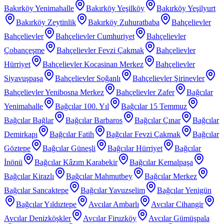
Bakırköy Yenimahalle
Bakırköy Yeşilköy
Bakırköy Yeşilyurt
Bakırköy Zeytinlik
Bakırköy Zuhuratbaba
Bahçelievler
Bahçelievler
Bahçelievler Cumhuriyet
Bahçelievler
Çobançeşme
Bahçelievler Fevzi Çakmak
Bahçelievler
Hürriyet
Bahçelievler Kocasinan Merkez
Bahçelievler
Siyavuşpaşa
Bahçelievler Soğanlı
Bahçelievler Şirinevler
Bahçelievler Yenibosna Merkez
Bahçelievler Zafer
Bağcılar
Yenimahalle
Bağcılar 100. Yıl
Bağcılar 15 Temmuz
Bağcılar Bağlar
Bağcılar Barbaros
Bağcılar Çınar
Bağcılar
Demirkapı
Bağcılar Fatih
Bağcılar Fevzi Çakmak
Bağcılar
Göztepe
Bağcılar Güneşli
Bağcılar Hürriyet
Bağcılar
İnönü
Bağcılar Kâzım Karabekir
Bağcılar Kemalpaşa
Bağcılar Kirazlı
Bağcılar Mahmutbey
Bağcılar Merkez
Bağcılar Sancaktepe
Bağcılar Yavuzselim
Bağcılar Yenigün
Bağcılar Yıldıztepe
Avcılar Ambarlı
Avcılar Cihangir
Avcılar Denizköşkler
Avcılar Firuzköy
Avcılar Gümüşpala