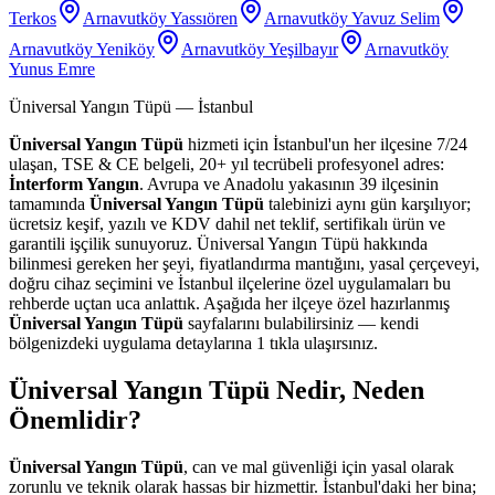
Terkos
Arnavutköy Yassıören
Arnavutköy Yavuz Selim
Arnavutköy Yeniköy
Arnavutköy Yeşilbayır
Arnavutköy
Yunus Emre
Üniversal Yangın Tüpü
— İstanbul
Üniversal Yangın Tüpü
hizmeti için İstanbul'un her ilçesine 7/24
ulaşan, TSE & CE belgeli, 20+ yıl tecrübeli profesyonel adres:
İnterform Yangın
. Avrupa ve Anadolu yakasının 39 ilçesinin
tamamında
Üniversal Yangın Tüpü
talebinizi aynı gün karşılıyor;
ücretsiz keşif, yazılı ve KDV dahil net teklif, sertifikalı ürün ve
garantili işçilik sunuyoruz. Üniversal Yangın Tüpü hakkında
bilinmesi gereken her şeyi, fiyatlandırma mantığını, yasal çerçeveyi,
doğru cihaz seçimini ve İstanbul ilçelerine özel uygulamaları bu
rehberde uçtan uca anlattık. Aşağıda her ilçeye özel hazırlanmış
Üniversal Yangın Tüpü
sayfalarını bulabilirsiniz — kendi
bölgenizdeki uygulama detaylarına 1 tıkla ulaşırsınız.
Üniversal Yangın Tüpü Nedir, Neden
Önemlidir?
Üniversal Yangın Tüpü
, can ve mal güvenliği için yasal olarak
zorunlu ve teknik olarak hassas bir hizmettir. İstanbul'daki her bina;