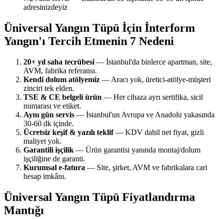
adresinizdeyiz
Üniversal Yangın Tüpü İçin İnterform
Yangın'ı Tercih Etmenin 7 Nedeni
20+ yıl saha tecrübesi
— İstanbul'da binlerce apartman, site,
AVM, fabrika referansı.
Kendi dolum atölyemiz
— Aracı yok, üretici-atölye-müşteri
zinciri tek elden.
TSE & CE belgeli ürün
— Her cihaza ayrı sertifika, sicil
numarası ve etiket.
Aynı gün servis
— İstanbul'un Avrupa ve Anadolu yakasında
30-60 dk içinde.
Ücretsiz keşif & yazılı teklif
— KDV dahil net fiyat, gizli
maliyet yok.
Garantili işçilik
— Ürün garantisi yanında montaj/dolum
işçiliğine de garanti.
Kurumsal e-fatura
— Site, şirket, AVM ve fabrikalara cari
hesap imkânı.
Üniversal Yangın Tüpü Fiyatlandırma
Mantığı