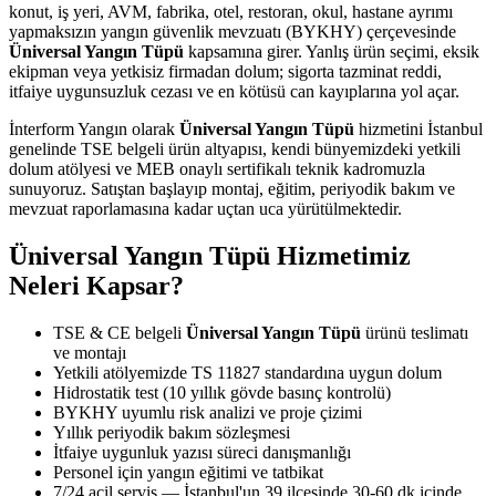
konut, iş yeri, AVM, fabrika, otel, restoran, okul, hastane ayrımı
yapmaksızın yangın güvenlik mevzuatı (BYKHY) çerçevesinde
Üniversal Yangın Tüpü
kapsamına girer. Yanlış ürün seçimi, eksik
ekipman veya yetkisiz firmadan dolum; sigorta tazminat reddi,
itfaiye uygunsuzluk cezası ve en kötüsü can kayıplarına yol açar.
İnterform Yangın olarak
Üniversal Yangın Tüpü
hizmetini İstanbul
genelinde TSE belgeli ürün altyapısı, kendi bünyemizdeki yetkili
dolum atölyesi ve MEB onaylı sertifikalı teknik kadromuzla
sunuyoruz. Satıştan başlayıp montaj, eğitim, periyodik bakım ve
mevzuat raporlamasına kadar uçtan uca yürütülmektedir.
Üniversal Yangın Tüpü Hizmetimiz
Neleri Kapsar?
TSE & CE belgeli
Üniversal Yangın Tüpü
ürünü teslimatı
ve montajı
Yetkili atölyemizde TS 11827 standardına uygun dolum
Hidrostatik test (10 yıllık gövde basınç kontrolü)
BYKHY uyumlu risk analizi ve proje çizimi
Yıllık periyodik bakım sözleşmesi
İtfaiye uygunluk yazısı süreci danışmanlığı
Personel için yangın eğitimi ve tatbikat
7/24 acil servis — İstanbul'un 39 ilçesinde 30-60 dk içinde