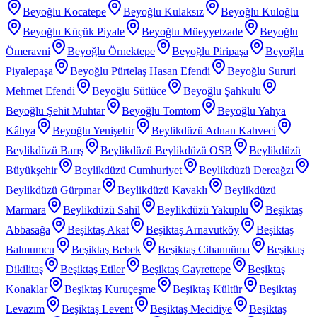
Beyoğlu Kocatepe
Beyoğlu Kulaksız
Beyoğlu Kuloğlu
Beyoğlu Küçük Piyale
Beyoğlu Müeyyetzade
Beyoğlu
Ömeravni
Beyoğlu Örnektepe
Beyoğlu Piripaşa
Beyoğlu
Piyalepaşa
Beyoğlu Pürtelaş Hasan Efendi
Beyoğlu Sururi
Mehmet Efendi
Beyoğlu Sütlüce
Beyoğlu Şahkulu
Beyoğlu Şehit Muhtar
Beyoğlu Tomtom
Beyoğlu Yahya
Kâhya
Beyoğlu Yenişehir
Beylikdüzü Adnan Kahveci
Beylikdüzü Barış
Beylikdüzü Beylikdüzü OSB
Beylikdüzü
Büyükşehir
Beylikdüzü Cumhuriyet
Beylikdüzü Dereağzı
Beylikdüzü Gürpınar
Beylikdüzü Kavaklı
Beylikdüzü
Marmara
Beylikdüzü Sahil
Beylikdüzü Yakuplu
Beşiktaş
Abbasağa
Beşiktaş Akat
Beşiktaş Arnavutköy
Beşiktaş
Balmumcu
Beşiktaş Bebek
Beşiktaş Cihannüma
Beşiktaş
Dikilitaş
Beşiktaş Etiler
Beşiktaş Gayrettepe
Beşiktaş
Konaklar
Beşiktaş Kuruçeşme
Beşiktaş Kültür
Beşiktaş
Levazım
Beşiktaş Levent
Beşiktaş Mecidiye
Beşiktaş