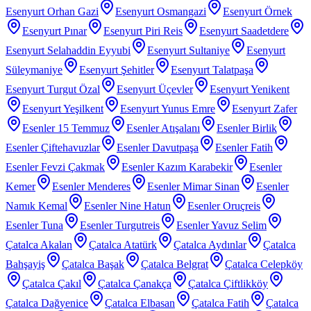
Esenyurt Orhan Gazi
Esenyurt Osmangazi
Esenyurt Örnek
Esenyurt Pınar
Esenyurt Piri Reis
Esenyurt Saadetdere
Esenyurt Selahaddin Eyyubi
Esenyurt Sultaniye
Esenyurt
Süleymaniye
Esenyurt Şehitler
Esenyurt Talatpaşa
Esenyurt Turgut Özal
Esenyurt Üçevler
Esenyurt Yenikent
Esenyurt Yeşilkent
Esenyurt Yunus Emre
Esenyurt Zafer
Esenler 15 Temmuz
Esenler Atışalanı
Esenler Birlik
Esenler Çiftehavuzlar
Esenler Davutpaşa
Esenler Fatih
Esenler Fevzi Çakmak
Esenler Kazım Karabekir
Esenler
Kemer
Esenler Menderes
Esenler Mimar Sinan
Esenler
Namık Kemal
Esenler Nine Hatun
Esenler Oruçreis
Esenler Tuna
Esenler Turgutreis
Esenler Yavuz Selim
Çatalca Akalan
Çatalca Atatürk
Çatalca Aydınlar
Çatalca
Bahşayiş
Çatalca Başak
Çatalca Belgrat
Çatalca Celepköy
Çatalca Çakıl
Çatalca Çanakça
Çatalca Çiftlikköy
Çatalca Dağyenice
Çatalca Elbasan
Çatalca Fatih
Çatalca