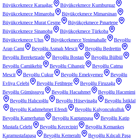
Büyükçekmece Karaağaç
Büyükçekmece Kumburgaz
Büyükçekmece Mimaroba
Büyükçekmece Mimarsinan
Büyükçekmece Murat Çeşme
Büyükçekmece Pınartepe
Büyükçekmece Sinanoba
Büyükçekmece Türkoba
Büyükçekmece Ulus
Büyükçekmece Yenimahalle
Beyoğlu
Arap Cami
Beyoğlu Asmalı Mescit
Beyoğlu Bedrettin
Beyoğlu Bereketzade
Beyoğlu Bostan
Beyoğlu Bülbül
Beyoğlu Camiikebir
Beyoğlu Cihangir
Beyoğlu Çatma
Mescit
Beyoğlu Çukur
Beyoğlu Emekyemez
Beyoğlu
Evliya Çelebi
Beyoğlu Fetihtepe
Beyoğlu Firuzağa
Beyoğlu Gümüşsuyu
Beyoğlu Hacıahmet
Beyoğlu Hacımimi
Beyoğlu Halıcıoğlu
Beyoğlu Hüseyinağa
Beyoğlu İstiklal
Beyoğlu Kadımehmet Efendi
Beyoğlu Kalyoncukulluk
Beyoğlu Kamerhatun
Beyoğlu Kaptanpaşa
Beyoğlu Katip
Mustafa Çelebi
Beyoğlu Keçecipiri
Beyoğlu Kemankeş
Karamustafapaşa
Beyoğlu Kemeraltı
Beyoğlu Kılıçali Paşa