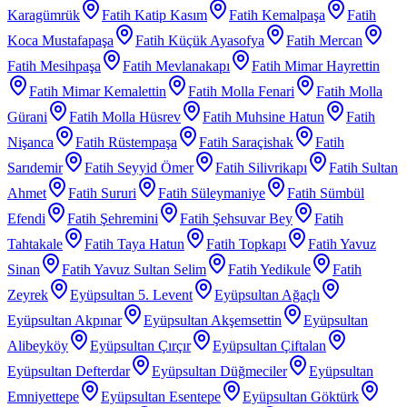
Karagümrük
Fatih Katip Kasım
Fatih Kemalpaşa
Fatih
Koca Mustafapaşa
Fatih Küçük Ayasofya
Fatih Mercan
Fatih Mesihpaşa
Fatih Mevlanakapı
Fatih Mimar Hayrettin
Fatih Mimar Kemalettin
Fatih Molla Fenari
Fatih Molla
Gürani
Fatih Molla Hüsrev
Fatih Muhsine Hatun
Fatih
Nişanca
Fatih Rüstempaşa
Fatih Saraçishak
Fatih
Sarıdemir
Fatih Seyyid Ömer
Fatih Silivrikapı
Fatih Sultan
Ahmet
Fatih Sururi
Fatih Süleymaniye
Fatih Sümbül
Efendi
Fatih Şehremini
Fatih Şehsuvar Bey
Fatih
Tahtakale
Fatih Taya Hatun
Fatih Topkapı
Fatih Yavuz
Sinan
Fatih Yavuz Sultan Selim
Fatih Yedikule
Fatih
Zeyrek
Eyüpsultan 5. Levent
Eyüpsultan Ağaçlı
Eyüpsultan Akpınar
Eyüpsultan Akşemsettin
Eyüpsultan
Alibeyköy
Eyüpsultan Çırçır
Eyüpsultan Çiftalan
Eyüpsultan Defterdar
Eyüpsultan Düğmeciler
Eyüpsultan
Emniyettepe
Eyüpsultan Esentepe
Eyüpsultan Göktürk