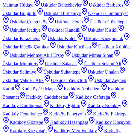
Mahmut Hüdayi
Üsküdar Bahçelievler
Üsküdar Barbaros
Üsküdar Bulgurlu
Üsküdar Burhaniye
Üsküdar Cumhuriyet
Üsküdar Çengelköy
Üsküdar Ferah
Üsküdar Güzeltepe
Üsküdar İcadiye
Üsküdar Kandilli
Üsküdar Kısıklı
Üsküdar Kirazlıtepe
Üsküdar Kuleli
Üsküdar Kuzguncuk
Üsküdar Küçük Çamlıca
Üsküdar Küçüksu
Üsküdar Küplüce
Üsküdar Mehmet Akif Ersoy
Üsküdar Mimar Sinan
Üsküdar Muratreis
Üsküdar Salacak
Üsküdar Selami Ali
Üsküdar Selimiye
Üsküdar Sultantepe
Üsküdar Ünalan
Üsküdar Valide-i Atik
Üsküdar Yavuztürk
Üsküdar Zeynep
Kamil
Kadıköy 19 Mayıs
Kadıköy Acıbadem
Kadıköy
Bostancı
Kadıköy Caddebostan
Kadıköy Caferağa
Kadıköy Dumlupınar
Kadıköy Eğitim
Kadıköy Erenköy
Kadıköy Fenerbahçe
Kadıköy Feneryolu
Kadıköy Fikirtepe
Kadıköy Göztepe
Kadıköy Hasanpaşa
Kadıköy Koşuyolu
Kadıköy Kozyatağı
Kadıköy Merdivenköy
Kadıköy