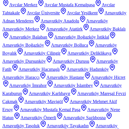
Avcılar Merkez
Avcılar Mustafa Kemalpaşa
Avcılar
Tahtakale
Avcılar Üniversite
Avcılar Yeşilkent
Arnavutköy
Adnan Menderes
Arnavutköy Anadolu
Arnavutköy
Arnavutköy Merkez
Arnavutköy Atatürk
Arnavutköy Baklalı
Arnavutköy Balaban
Arnavutköy Boğazköy İstiklal
Arnavutköy Boğazköy
Arnavutköy Bolluca
Arnavutköy
Boyalık
Arnavutköy Çilingir
Arnavutköy Deliklikaya
Arnavutköy Dursunköy
Arnavutköy Durusu
Arnavutköy
Fatih
Arnavutköy Hacımaşlı
Arnavutköy Hadımköy
Arnavutköy Haraççı
Arnavutköy Hastane
Arnavutköy Hicret
Arnavutköy İmrahor
Arnavutköy İslambey
Arnavutköy
Karaburun
Arnavutköy Karlıbayır
Arnavutköy Mareşal Fevzi
Çakmak
Arnavutköy Mavigöl
Arnavutköy Mehmet Akif
Ersoy
Arnavutköy Mustafa Kemal Paşa
Arnavutköy Nene
Hatun
Arnavutköy Ömerli
Arnavutköy Sazlıbosna
Arnavutköy Taşoluk
Arnavutköy Tayakadın
Arnavutköy