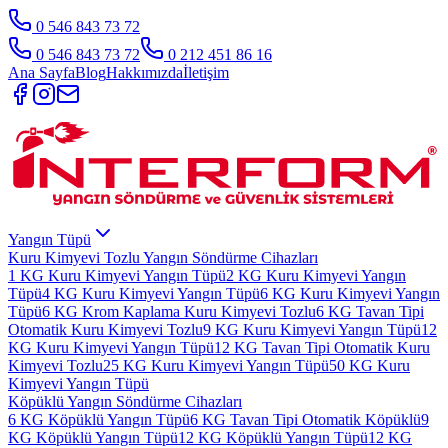
0 546 843 73 72
0 546 843 73 72
0 212 451 86 16
Ana Sayfa
Blog
Hakkımızda
İletişim
Yangın Tüpü
Kuru Kimyevi Tozlu Yangın Söndürme Cihazları
1 KG Kuru Kimyevi Yangın Tüpü
2 KG Kuru Kimyevi Yangın
Tüpü
4 KG Kuru Kimyevi Yangın Tüpü
6 KG Kuru Kimyevi Yangın
Tüpü
6 KG Krom Kaplama Kuru Kimyevi Tozlu
6 KG Tavan Tipi
Otomatik Kuru Kimyevi Tozlu
9 KG Kuru Kimyevi Yangın Tüpü
12
KG Kuru Kimyevi Yangın Tüpü
12 KG Tavan Tipi Otomatik Kuru
Kimyevi Tozlu
25 KG Kuru Kimyevi Yangın Tüpü
50 KG Kuru
Kimyevi Yangın Tüpü
Köpüklü Yangın Söndürme Cihazları
6 KG Köpüklü Yangın Tüpü
6 KG Tavan Tipi Otomatik Köpüklü
9
KG Köpüklü Yangın Tüpü
12 KG Köpüklü Yangın Tüpü
12 KG