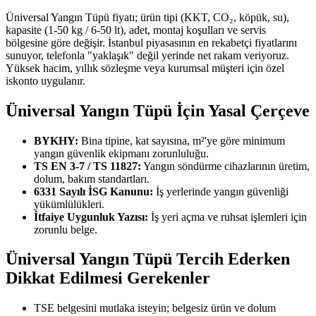
Üniversal Yangın Tüpü fiyatı; ürün tipi (KKT, CO₂, köpük, su),
kapasite (1-50 kg / 6-50 lt), adet, montaj koşulları ve servis
bölgesine göre değişir. İstanbul piyasasının en rekabetçi fiyatlarını
sunuyor, telefonla "yaklaşık" değil yerinde net rakam veriyoruz.
Yüksek hacim, yıllık sözleşme veya kurumsal müşteri için özel
iskonto uygulanır.
Üniversal Yangın Tüpü İçin Yasal Çerçeve
BYKHY:
Bina tipine, kat sayısına, m²'ye göre minimum
yangın güvenlik ekipmanı zorunluluğu.
TS EN 3-7 / TS 11827:
Yangın söndürme cihazlarının üretim,
dolum, bakım standartları.
6331 Sayılı İSG Kanunu:
İş yerlerinde yangın güvenliği
yükümlülükleri.
İtfaiye Uygunluk Yazısı:
İş yeri açma ve ruhsat işlemleri için
zorunlu belge.
Üniversal Yangın Tüpü Tercih Ederken
Dikkat Edilmesi Gerekenler
TSE belgesini mutlaka isteyin; belgesiz ürün ve dolum