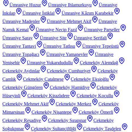
Ümraniye Huzur
Ümraniye Ihlamurkuyu
Ümraniye
İnkılap
Ümraniye İstiklal
Ümraniye Kâzım Karabekir
Ümraniye Madenler
Ümraniye Mehmet Akif
Ümraniye
Namık Kemal
Ümraniye Necip Fazıl
Ümraniye Parseller
Ümraniye Saray
Ümraniye Site
Ümraniye Şerifali
Ümraniye Tantavi
Ümraniye Tatlısu
Ümraniye Tepeüstü
Ümraniye Topağacı
Ümraniye Yamanevler
Ümraniye
Yenişehir
Ümraniye Yukarıdudullu
Çekmeköy Alemdağ
Çekmeköy Aydınlar
Çekmeköy Cumhuriyet
Çekmeköy
Çamlık
Çekmeköy Çatalmeşe
Çekmeköy Ekşioğlu
Çekmeköy Güngören
Çekmeköy Hamidiye
Çekmeköy
Hüseyinli
Çekmeköy Kirazlıdere
Çekmeköy Koçullu
Çekmeköy Mehmet Akif
Çekmeköy Merkez
Çekmeköy
Mimarsinan
Çekmeköy Nişantepe
Çekmeköy Ömerli
Çekmeköy Reşadiye
Çekmeköy Sırapınar
Çekmeköy
Soğukpınar
Çekmeköy Sultançiftliği
Çekmeköy Taşdelen