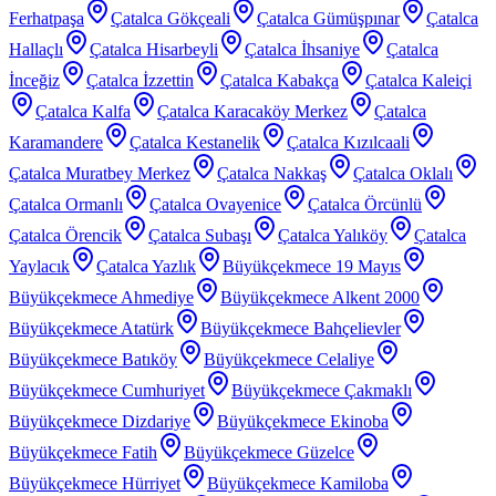
Ferhatpaşa
Çatalca Gökçeali
Çatalca Gümüşpınar
Çatalca
Hallaçlı
Çatalca Hisarbeyli
Çatalca İhsaniye
Çatalca
İnceğiz
Çatalca İzzettin
Çatalca Kabakça
Çatalca Kaleiçi
Çatalca Kalfa
Çatalca Karacaköy Merkez
Çatalca
Karamandere
Çatalca Kestanelik
Çatalca Kızılcaali
Çatalca Muratbey Merkez
Çatalca Nakkaş
Çatalca Oklalı
Çatalca Ormanlı
Çatalca Ovayenice
Çatalca Örcünlü
Çatalca Örencik
Çatalca Subaşı
Çatalca Yalıköy
Çatalca
Yaylacık
Çatalca Yazlık
Büyükçekmece 19 Mayıs
Büyükçekmece Ahmediye
Büyükçekmece Alkent 2000
Büyükçekmece Atatürk
Büyükçekmece Bahçelievler
Büyükçekmece Batıköy
Büyükçekmece Celaliye
Büyükçekmece Cumhuriyet
Büyükçekmece Çakmaklı
Büyükçekmece Dizdariye
Büyükçekmece Ekinoba
Büyükçekmece Fatih
Büyükçekmece Güzelce
Büyükçekmece Hürriyet
Büyükçekmece Kamiloba