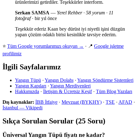
ürünlerimizi getirdiler. Teşekkürler interform.
Serkan SAMSA
—
Yerel Rehber · 58 yorum · 11
fotoğraf
· bir yıl önce
Teşekkür ederiz Kaan bey dürüst iyi niyetli işini düzgün
yapan çözüm odaklı birisi kesinlikle tavsiye ederim.
⭐
Tüm Google yorumlarımızı okuyun →
· 📍
Google işletme
profilimiz
İlgili Sayfalarımız
Yangın Tüpü
·
Yangın Dolabı
·
Yangın Söndürme Sistemleri
Yangın Kapıları
·
Yangın Merdivenleri
Hakkımızda
·
İletişim & Ücretsiz Keşif
·
Tüm Blog Yazıları
Dış kaynaklar:
İBB İtfaiye
·
Mevzuat (BYKHY)
·
TSE
·
AFAD
·
İstanbul — Vikipedi
Sıkça Sorulan Sorular (25 Soru)
Üniversal Yangın Tüpü fiyatı ne kadar?