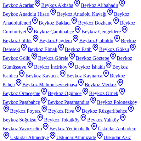
Beykoz Acarlar
Beykoz Akbaba
Beykoz Alibahadır
Beykoz Anadolu Hisarı
Beykoz Anadolu Kavağı
Beykoz
Anadolufeneri
Beykoz Baklacı
Beykoz Bozhane
Beykoz
Cumhuriyet
Beykoz Çamlıbahçe
Beykoz Çengeldere
Beykoz Çiftlik
Beykoz Çiğdem
Beykoz Çubuklu
Beykoz
Dereseki
Beykoz Elmalı
Beykoz Fatih
Beykoz Göksu
Beykoz Göllü
Beykoz Görele
Beykoz Göztepe
Beykoz
Gümüşsuyu
Beykoz İncirköy
Beykoz İshaklı
Beykoz
Kanlıca
Beykoz Kavacık
Beykoz Kaynarca
Beykoz
Kılıçlı
Beykoz Mahmutşevketpaşa
Beykoz Merkez
Beykoz Ortaçeşme
Beykoz Öğümce
Beykoz Örnek
Beykoz Paşabahçe
Beykoz Paşamandıra
Beykoz Polonezköy
Beykoz Poyraz
Beykoz Riva
Beykoz Rüzgarlıbahçe
Beykoz Soğuksu
Beykoz Tokatköy
Beykoz Yalıköy
Beykoz Yavuzselim
Beykoz Yenimahalle
Üsküdar Acıbadem
Üsküdar Ahmediye
Üsküdar Altunizade
Üsküdar Aziz