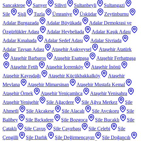
Sancaktepe
Sarıyer
Silivri
Sultanbeyli
Sultangazi
Şile
Şişli
Tuzla
Ümraniye
Üsküdar
Zeytinburnu
Adalar Burgazada
Adalar Büyükada
Adalar Demokrasi ve
Özgürlükler Adası
Adalar Heybeliada
Adalar Kaşık Adası
Adalar Kınalıada
Adalar Sedef Adası
Adalar Sivriada
Adalar Tavşan Adası
Ataşehir Aşıkveysel
Ataşehir Atatürk
Ataşehir Barbaros
Ataşehir Esatpaşa
Ataşehir Ferhatpaşa
Ataşehir Fetih
Ataşehir İçerenköy
Ataşehir İnönü
Ataşehir Kayışdağı
Ataşehir Küçükbakkalköy
Ataşehir
Mevlana
Ataşehir Mimarsinan
Ataşehir Mustafa Kemal
Ataşehir Örnek
Ataşehir Yeniçamlıca
Ataşehir Yenisahra
Ataşehir Yenişehir
Şile Ağaçdere
Şile Ağva Merkez
Şile
Ahmetli
Şile Akçakese
Şile Alacalı
Şile Avcıkoru
Şile
Balibey
Şile Bıçkıdere
Şile Bozgoca
Şile Bucaklı
Şile
Çataklı
Şile Çavuş
Şile Çayırbaşı
Şile Çelebi
Şile
Çengilli
Şile Darlık
Şile Değirmençayırı
Şile Doğancılı