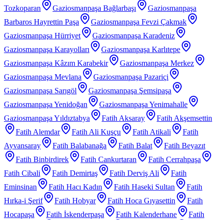
Tozkoparan
Gaziosmanpaşa Bağlarbaşı
Gaziosmanpaşa
Barbaros Hayrettin Paşa
Gaziosmanpaşa Fevzi Çakmak
Gaziosmanpaşa Hürriyet
Gaziosmanpaşa Karadeniz
Gaziosmanpaşa Karayolları
Gaziosmanpaşa Karlıtepe
Gaziosmanpaşa Kâzım Karabekir
Gaziosmanpaşa Merkez
Gaziosmanpaşa Mevlana
Gaziosmanpaşa Pazariçi
Gaziosmanpaşa Sarıgöl
Gaziosmanpaşa Şemsipaşa
Gaziosmanpaşa Yenidoğan
Gaziosmanpaşa Yenimahalle
Gaziosmanpaşa Yıldıztabya
Fatih Aksaray
Fatih Akşemsettin
Fatih Alemdar
Fatih Ali Kuşçu
Fatih Atikali
Fatih
Ayvansaray
Fatih Balabanağa
Fatih Balat
Fatih Beyazıt
Fatih Binbirdirek
Fatih Cankurtaran
Fatih Cerrahpaşa
Fatih Cibali
Fatih Demirtaş
Fatih Derviş Ali
Fatih
Eminsinan
Fatih Hacı Kadın
Fatih Haseki Sultan
Fatih
Hırka-i Şerif
Fatih Hobyar
Fatih Hoca Gıyasettin
Fatih
Hocapaşa
Fatih İskenderpaşa
Fatih Kalenderhane
Fatih