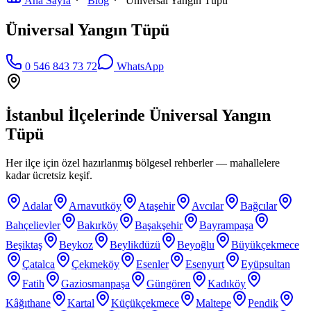
Ana Sayfa
Blog
Üniversal Yangın Tüpü
Üniversal Yangın Tüpü
0 546 843 73 72
WhatsApp
İstanbul İlçelerinde
Üniversal Yangın
Tüpü
Her ilçe için özel hazırlanmış bölgesel rehberler — mahallelere
kadar ücretsiz keşif.
Adalar
Arnavutköy
Ataşehir
Avcılar
Bağcılar
Bahçelievler
Bakırköy
Başakşehir
Bayrampaşa
Beşiktaş
Beykoz
Beylikdüzü
Beyoğlu
Büyükçekmece
Çatalca
Çekmeköy
Esenler
Esenyurt
Eyüpsultan
Fatih
Gaziosmanpaşa
Güngören
Kadıköy
Kâğıthane
Kartal
Küçükçekmece
Maltepe
Pendik