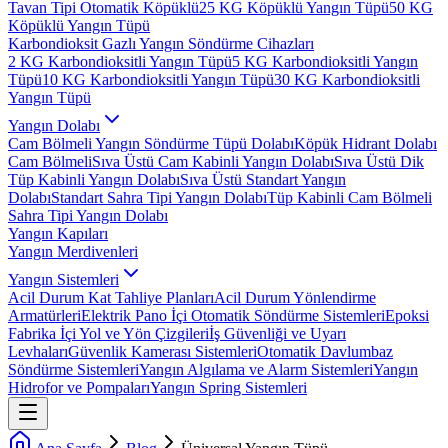
Tavan Tipi Otomatik Köpüklü
25 KG Köpüklü Yangın Tüpü
50 KG
Köpüklü Yangın Tüpü
Karbondioksit Gazlı Yangın Söndürme Cihazları
2 KG Karbondioksitli Yangın Tüpü
5 KG Karbondioksitli Yangın
Tüpü
10 KG Karbondioksitli Yangın Tüpü
30 KG Karbondioksitli
Yangın Tüpü
Yangın Dolabı
Cam Bölmeli Yangın Söndürme Tüpü Dolabı
Köpük Hidrant Dolabı
Cam Bölmeli
Sıva Üstü Cam Kabinli Yangın Dolabı
Sıva Üstü Dik
Tüp Kabinli Yangın Dolabı
Sıva Üstü Standart Yangın
Dolabı
Standart Sahra Tipi Yangın Dolabı
Tüp Kabinli Cam Bölmeli
Sahra Tipi Yangın Dolabı
Yangın Kapıları
Yangın Merdivenleri
Yangın Sistemleri
Acil Durum Kat Tahliye Planları
Acil Durum Yönlendirme
Armatürleri
Elektrik Pano İçi Otomatik Söndürme Sistemleri
Epoksi
Fabrika İçi Yol ve Yön Çizgileri
İş Güvenliği ve Uyarı
Levhaları
Güvenlik Kamerası Sistemleri
Otomatik Davlumbaz
Söndürme Sistemleri
Yangın Algılama ve Alarm Sistemleri
Yangın
Hidrofor ve Pompaları
Yangın Spring Sistemleri