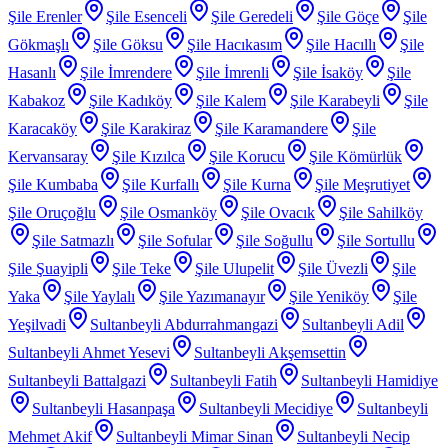
Şile Erenler
Şile Esenceli
Şile Geredeli
Şile Göçe
Şile
Gökmaşlı
Şile Göksu
Şile Hacıkasım
Şile Hacıllı
Şile
Hasanlı
Şile İmrendere
Şile İmrenli
Şile İsaköy
Şile
Kabakoz
Şile Kadıköy
Şile Kalem
Şile Karabeyli
Şile
Karacaköy
Şile Karakiraz
Şile Karamandere
Şile
Kervansaray
Şile Kızılca
Şile Korucu
Şile Kömürlük
Şile Kumbaba
Şile Kurfallı
Şile Kurna
Şile Meşrutiyet
Şile Oruçoğlu
Şile Osmanköy
Şile Ovacık
Şile Sahilköy
Şile Satmazlı
Şile Sofular
Şile Soğullu
Şile Sortullu
Şile Şuayipli
Şile Teke
Şile Ulupelit
Şile Üvezli
Şile
Yaka
Şile Yaylalı
Şile Yazımanayır
Şile Yeniköy
Şile
Yeşilvadi
Sultanbeyli Abdurrahmangazi
Sultanbeyli Adil
Sultanbeyli Ahmet Yesevi
Sultanbeyli Akşemsettin
Sultanbeyli Battalgazi
Sultanbeyli Fatih
Sultanbeyli Hamidiye
Sultanbeyli Hasanpaşa
Sultanbeyli Mecidiye
Sultanbeyli
Mehmet Akif
Sultanbeyli Mimar Sinan
Sultanbeyli Necip