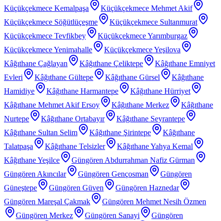
Küçükçekmece Kemalpaşa
Küçükçekmece Mehmet Akif
Küçükçekmece Söğütlüçeşme
Küçükçekmece Sultanmurat
Küçükçekmece Tevfikbey
Küçükçekmece Yarımburgaz
Küçükçekmece Yenimahalle
Küçükçekmece Yeşilova
Kâğıthane Çağlayan
Kâğıthane Çeliktepe
Kâğıthane Emniyet
Evleri
Kâğıthane Gültepe
Kâğıthane Gürsel
Kâğıthane
Hamidiye
Kâğıthane Harmantepe
Kâğıthane Hürriyet
Kâğıthane Mehmet Akif Ersoy
Kâğıthane Merkez
Kâğıthane
Nurtepe
Kâğıthane Ortabayır
Kâğıthane Seyrantepe
Kâğıthane Sultan Selim
Kâğıthane Şirintepe
Kâğıthane
Talatpaşa
Kâğıthane Telsizler
Kâğıthane Yahya Kemal
Kâğıthane Yeşilce
Güngören Abdurrahman Nafiz Gürman
Güngören Akıncılar
Güngören Gençosman
Güngören
Güneştepe
Güngören Güven
Güngören Haznedar
Güngören Mareşal Çakmak
Güngören Mehmet Nesih Özmen
Güngören Merkez
Güngören Sanayi
Güngören