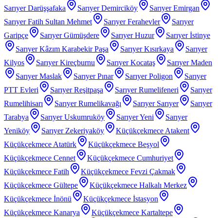
Sarıyer Darüşşafaka
Sarıyer Demirciköy
Sarıyer Emirgan
Sarıyer Fatih Sultan Mehmet
Sarıyer Ferahevler
Sarıyer
Garipçe
Sarıyer Gümüşdere
Sarıyer Huzur
Sarıyer İstinye
Sarıyer Kâzım Karabekir Paşa
Sarıyer Kısırkaya
Sarıyer
Kilyos
Sarıyer Kireçburnu
Sarıyer Kocataş
Sarıyer Maden
Sarıyer Maslak
Sarıyer Pınar
Sarıyer Poligon
Sarıyer
PTT Evleri
Sarıyer Reşitpaşa
Sarıyer Rumelifeneri
Sarıyer
Rumelihisarı
Sarıyer Rumelikavağı
Sarıyer Sarıyer
Sarıyer
Tarabya
Sarıyer Uskumruköy
Sarıyer Yeni
Sarıyer
Yeniköy
Sarıyer Zekeriyaköy
Küçükçekmece Atakent
Küçükçekmece Atatürk
Küçükçekmece Beşyol
Küçükçekmece Cennet
Küçükçekmece Cumhuriyet
Küçükçekmece Fatih
Küçükçekmece Fevzi Çakmak
Küçükçekmece Gültepe
Küçükçekmece Halkalı Merkez
Küçükçekmece İnönü
Küçükçekmece İstasyon
Küçükçekmece Kanarya
Küçükçekmece Kartaltepe