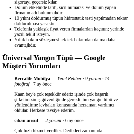
sigortayı geçersiz kılar.
Dolum etiketinde tarih, sicil numarası ve dolum yapan
firmanın adı bulunmalıdır.
10 yılını doldurmuş tüpün hidrostatik testi yapılmadan tekrar
doldurulması yasaktır.
Telefonla yaklaşık fiyat veren firmalardan kaçının; yerinde
yazılı teklif isteyin.
Yıllık bakım sözleşmesi tek tek bakımdan daima daha
avantajlıdır.
Üniversal Yangın Tüpü — Google
Müşteri Yorumları
Berralife Mobilya
—
Yerel Rehber · 9 yorum · 14
fotoğraf
· 7 ay önce
Kaan bey'e çok teşekkür ederiz işinde çok başarılı
şirketimizin iş güvenliğinde gerekli tüm yangın tüpü ve
yönlendirme levhaları konusunda herzaman yardımcı
oldular. Herkese tavsiye ederim.
cihan arısüt
—
2 yorum
· 6 ay önce
Çok hızlı hizmet verdiler. Dedikleri zamanında