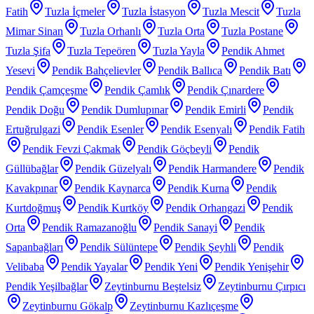
Fatih
Tuzla İçmeler
Tuzla İstasyon
Tuzla Mescit
Tuzla
Mimar Sinan
Tuzla Orhanlı
Tuzla Orta
Tuzla Postane
Tuzla Şifa
Tuzla Tepeören
Tuzla Yayla
Pendik Ahmet
Yesevi
Pendik Bahçelievler
Pendik Ballıca
Pendik Batı
Pendik Çamçeşme
Pendik Çamlık
Pendik Çınardere
Pendik Doğu
Pendik Dumlupınar
Pendik Emirli
Pendik
Ertuğrulgazi
Pendik Esenler
Pendik Esenyalı
Pendik Fatih
Pendik Fevzi Çakmak
Pendik Göçbeyli
Pendik
Güllübağlar
Pendik Güzelyalı
Pendik Harmandere
Pendik
Kavakpınar
Pendik Kaynarca
Pendik Kurna
Pendik
Kurtdoğmuş
Pendik Kurtköy
Pendik Orhangazi
Pendik
Orta
Pendik Ramazanoğlu
Pendik Sanayi
Pendik
Sapanbağları
Pendik Sülüntepe
Pendik Şeyhli
Pendik
Velibaba
Pendik Yayalar
Pendik Yeni
Pendik Yenişehir
Pendik Yeşilbağlar
Zeytinburnu Beştelsiz
Zeytinburnu Çırpıcı
Zeytinburnu Gökalp
Zeytinburnu Kazlıçeşme