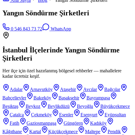
Ana Sayfa
Blog
Yangın Söndürme Şirketleri
Yangın Söndürme Şirketleri
0 546 843 73 72
WhatsApp
İstanbul İlçelerinde
Yangın Söndürme
Şirketleri
Her ilçe için özel hazırlanmış bölgesel rehberler — mahallelere
kadar ücretsiz keşif.
Adalar
Arnavutköy
Ataşehir
Avcılar
Bağcılar
Bahçelievler
Bakırköy
Başakşehir
Bayrampaşa
Beşiktaş
Beykoz
Beylikdüzü
Beyoğlu
Büyükçekmece
Çatalca
Çekmeköy
Esenler
Esenyurt
Eyüpsultan
Fatih
Gaziosmanpaşa
Güngören
Kadıköy
Kâğıthane
Kartal
Küçükçekmece
Maltepe
Pendik