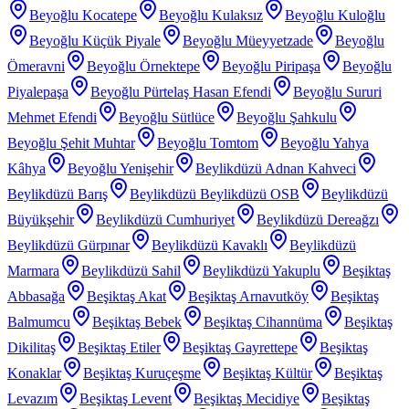
Beyoğlu Kocatepe
Beyoğlu Kulaksız
Beyoğlu Kuloğlu
Beyoğlu Küçük Piyale
Beyoğlu Müeyyetzade
Beyoğlu
Ömeravni
Beyoğlu Örnektepe
Beyoğlu Piripaşa
Beyoğlu
Piyalepaşa
Beyoğlu Pürtelaş Hasan Efendi
Beyoğlu Sururi
Mehmet Efendi
Beyoğlu Sütlüce
Beyoğlu Şahkulu
Beyoğlu Şehit Muhtar
Beyoğlu Tomtom
Beyoğlu Yahya
Kâhya
Beyoğlu Yenişehir
Beylikdüzü Adnan Kahveci
Beylikdüzü Barış
Beylikdüzü Beylikdüzü OSB
Beylikdüzü
Büyükşehir
Beylikdüzü Cumhuriyet
Beylikdüzü Dereağzı
Beylikdüzü Gürpınar
Beylikdüzü Kavaklı
Beylikdüzü
Marmara
Beylikdüzü Sahil
Beylikdüzü Yakuplu
Beşiktaş
Abbasağa
Beşiktaş Akat
Beşiktaş Arnavutköy
Beşiktaş
Balmumcu
Beşiktaş Bebek
Beşiktaş Cihannüma
Beşiktaş
Dikilitaş
Beşiktaş Etiler
Beşiktaş Gayrettepe
Beşiktaş
Konaklar
Beşiktaş Kuruçeşme
Beşiktaş Kültür
Beşiktaş
Levazım
Beşiktaş Levent
Beşiktaş Mecidiye
Beşiktaş