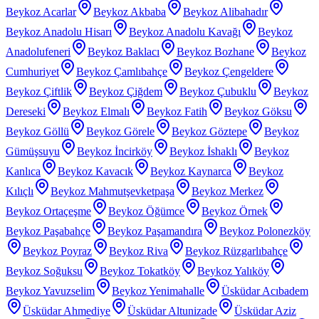
Beykoz Acarlar
Beykoz Akbaba
Beykoz Alibahadır
Beykoz Anadolu Hisarı
Beykoz Anadolu Kavağı
Beykoz
Anadolufeneri
Beykoz Baklacı
Beykoz Bozhane
Beykoz
Cumhuriyet
Beykoz Çamlıbahçe
Beykoz Çengeldere
Beykoz Çiftlik
Beykoz Çiğdem
Beykoz Çubuklu
Beykoz
Dereseki
Beykoz Elmalı
Beykoz Fatih
Beykoz Göksu
Beykoz Göllü
Beykoz Görele
Beykoz Göztepe
Beykoz
Gümüşsuyu
Beykoz İncirköy
Beykoz İshaklı
Beykoz
Kanlıca
Beykoz Kavacık
Beykoz Kaynarca
Beykoz
Kılıçlı
Beykoz Mahmutşevketpaşa
Beykoz Merkez
Beykoz Ortaçeşme
Beykoz Öğümce
Beykoz Örnek
Beykoz Paşabahçe
Beykoz Paşamandıra
Beykoz Polonezköy
Beykoz Poyraz
Beykoz Riva
Beykoz Rüzgarlıbahçe
Beykoz Soğuksu
Beykoz Tokatköy
Beykoz Yalıköy
Beykoz Yavuzselim
Beykoz Yenimahalle
Üsküdar Acıbadem
Üsküdar Ahmediye
Üsküdar Altunizade
Üsküdar Aziz