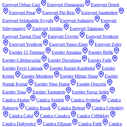
Esenyurt Orhan Gazi
Esenyurt Osmangazi
Esenyurt Örnek
Esenyurt Pınar
Esenyurt Piri Reis
Esenyurt Saadetdere
Esenyurt Selahaddin Eyyubi
Esenyurt Sultaniye
Esenyurt
Süleymaniye
Esenyurt Şehitler
Esenyurt Talatpaşa
Esenyurt Turgut Özal
Esenyurt Üçevler
Esenyurt Yenikent
Esenyurt Yeşilkent
Esenyurt Yunus Emre
Esenyurt Zafer
Esenler 15 Temmuz
Esenler Atışalanı
Esenler Birlik
Esenler Çiftehavuzlar
Esenler Davutpaşa
Esenler Fatih
Esenler Fevzi Çakmak
Esenler Kazım Karabekir
Esenler
Kemer
Esenler Menderes
Esenler Mimar Sinan
Esenler
Namık Kemal
Esenler Nine Hatun
Esenler Oruçreis
Esenler Tuna
Esenler Turgutreis
Esenler Yavuz Selim
Çatalca Akalan
Çatalca Atatürk
Çatalca Aydınlar
Çatalca
Bahşayiş
Çatalca Başak
Çatalca Belgrat
Çatalca Celepköy
Çatalca Çakıl
Çatalca Çanakça
Çatalca Çiftlikköy
Çatalca Dağyenice
Çatalca Elbasan
Çatalca Fatih
Çatalca