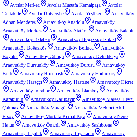
Avcılar Merkez
Avcılar Mustafa Kemalpaşa
Avcılar
Tahtakale
Avcılar Üniversite
Avcılar Yeşilkent
Arnavutköy
Adnan Menderes
Arnavutköy Anadolu
Arnavutköy
Arnavutköy Merkez
Arnavutköy Atatürk
Arnavutköy Baklalı
Arnavutköy Balaban
Arnavutköy Boğazköy İstiklal
Arnavutköy Boğazköy
Arnavutköy Bolluca
Arnavutköy
Boyalık
Arnavutköy Çilingir
Arnavutköy Deliklikaya
Arnavutköy Dursunköy
Arnavutköy Durusu
Arnavutköy
Fatih
Arnavutköy Hacımaşlı
Arnavutköy Hadımköy
Arnavutköy Haraççı
Arnavutköy Hastane
Arnavutköy Hicret
Arnavutköy İmrahor
Arnavutköy İslambey
Arnavutköy
Karaburun
Arnavutköy Karlıbayır
Arnavutköy Mareşal Fevzi
Çakmak
Arnavutköy Mavigöl
Arnavutköy Mehmet Akif
Ersoy
Arnavutköy Mustafa Kemal Paşa
Arnavutköy Nene
Hatun
Arnavutköy Ömerli
Arnavutköy Sazlıbosna
Arnavutköy Taşoluk
Arnavutköy Tayakadın
Arnavutköy