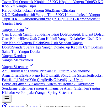
Tavan Tipi Otomatik Köpüklü
25 KG Köpüklü Yangın Tüpü
50 KG
Köpüklü Yangın Tüpü
Karbondioksit Gazlı Yangın Söndürme Cihazları
2 KG Karbondioksitli Yangın Tüpü
5 KG Karbondioksitli Yangın
Tüpü
10 KG Karbondioksitli Yangın Tüpü
30 KG Karbondioksitli
Yangın Tüpü
Yangın Dolabı
Cam Bölmeli Yangın Söndürme Tüpü Dolabı
Köpük Hidrant Dolabı
Cam Bölmeli
Sıva Üstü Cam Kabinli Yangın Dolabı
Sıva Üstü Dik
Tüp Kabinli Yangın Dolabı
Sıva Üstü Standart Yangın
Dolabı
Standart Sahra Tipi Yangın Dolabı
Tüp Kabinli Cam Bölmeli
Sahra Tipi Yangın Dolabı
Yangın Kapıları
Yangın Merdivenleri
Yangın Sistemleri
Acil Durum Kat Tahliye Planları
Acil Durum Yönlendirme
Armatürleri
Elektrik Pano İçi Otomatik Söndürme Sistemleri
Epoksi
Fabrika İçi Yol ve Yön Çizgileri
İş Güvenliği ve Uyarı
Levhaları
Güvenlik Kamerası Sistemleri
Otomatik Davlumbaz
Söndürme Sistemleri
Yangın Algılama ve Alarm Sistemleri
Yangın
Hidrofor ve Pompaları
Yangın Spring Sistemleri