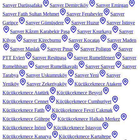
Sarıyer Darüşşafaka
Sarıyer Demirciköy
Sarıyer Emirgan
Sarıyer Fatih Sultan Mehmet
Sarıyer Ferahevler
Sarıyer
Garipçe
Sarıyer Gümüşdere
Sarıyer Huzur
Sarıyer İstinye
Sarıyer Kâzım Karabekir Paşa
Sarıyer Kısırkaya
Sarıyer
Kilyos
Sarıyer Kireçburnu
Sarıyer Kocataş
Sarıyer Maden
Sarıyer Maslak
Sarıyer Pınar
Sarıyer Poligon
Sarıyer
PTT Evleri
Sarıyer Reşitpaşa
Sarıyer Rumelifeneri
Sarıyer
Rumelihisarı
Sarıyer Rumelikavağı
Sarıyer Sarıyer
Sarıyer
Tarabya
Sarıyer Uskumruköy
Sarıyer Yeni
Sarıyer
Yeniköy
Sarıyer Zekeriyaköy
Küçükçekmece Atakent
Küçükçekmece Atatürk
Küçükçekmece Beşyol
Küçükçekmece Cennet
Küçükçekmece Cumhuriyet
Küçükçekmece Fatih
Küçükçekmece Fevzi Çakmak
Küçükçekmece Gültepe
Küçükçekmece Halkalı Merkez
Küçükçekmece İnönü
Küçükçekmece İstasyon
Küçükçekmece Kanarya
Küçükçekmece Kartaltepe