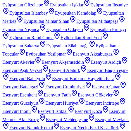
Eyüpsultan Güzeltepe
Eyüpsultan Işıklar
Eyüpsultan İhsaniye
Eyüpsultan İslambey
Eyüpsultan Karadolap
Eyüpsultan
Merkez
Eyüpsultan Mimar Sinan
Eyüpsultan Mithatpaşa
Eyüpsultan Nişanca
Eyüpsultan Odayeri
Eyüpsultan Pirinççi
Eyüpsultan Rami Cuma
Eyüpsultan Rami Yeni
Eyüpsultan Sakarya
Eyüpsultan Silahtarağa
Eyüpsultan
Topçular
Eyüpsultan Yeşilpınar
Esenyurt Akçaburgaz
Esenyurt Akevler
Esenyurt Akşemseddin
Esenyurt Ardıçlı
Esenyurt Aşık Veysel
Esenyurt Atatürk
Esenyurt Bağlarçeşme
Esenyurt Balıkyolu
Esenyurt Barbaros Hayrettin Paşa
Esenyurt Battalgazi
Esenyurt Cumhuriyet
Esenyurt Çınar
Esenyurt Esenkent
Esenyurt Fatih
Esenyurt Gökevler
Esenyurt Güzelyurt
Esenyurt Hürriyet
Esenyurt İncirtepe
Esenyurt İnönü
Esenyurt İstiklal
Esenyurt Koza
Esenyurt
Mehmet Akif Ersoy
Esenyurt Mehterçeşme
Esenyurt Mevlana
Esenyurt Namık Kemal
Esenyurt Necip Fazıl Kısakürek