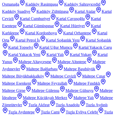
Osmanağa
Kadıköy Rasimpaşa
Kadıköy Sahrayıcedid
Kadıköy Suadiye
Kadıköy Zühtüpaşa
Kartal Atalar
Kartal
Cevizli
Kartal Cumhuriyet
Kartal Çavuşoğlu
Kartal
Esentepe
Kartal Gümüşpınar
Kartal Hürriyet
Kartal
Karlıktepe
Kartal Kordonboyu
Kartal Orhantepe
Kartal
Orta
Kartal Petrol İş
Kartal Soğanlık Yeni
Kartal Soğanlık
Kartal Topselvi
Kartal Uğur Mumcu
Kartal Yakacık Çarşı
Kartal Yakacık Yeni
Kartal Yalı
Kartal Yukarı
Kartal
Yunus
Maltepe Altayçeşme
Maltepe Altıntepe
Maltepe
Aydınevler
Maltepe Bağlarbaşı
Maltepe Başıbüyük
Maltepe Büyükbakkalköy
Maltepe Cevizli
Maltepe Çınar
Maltepe Esenkent
Maltepe Feyzullah
Maltepe Fındıklı
Maltepe Girne
Maltepe Gülensu
Maltepe Gülsuyu
Maltepe
İdealtepe
Maltepe Küçükyalı Merkez
Maltepe Yalı
Maltepe
Zümrütevler
Tuzla Akfırat
Tuzla Anadolu
Tuzla Aydınlı
Tuzla Aydıntepe
Tuzla Cami
Tuzla Evliya Çelebi
Tuzla