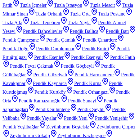
Fatih
Tuzla İçmeler
Tuzla İstasyon
Tuzla Mescit
Tuzla
Mimar Sinan
Tuzla Orhanlı
Tuzla Orta
Tuzla Postane
Tuzla Şifa
Tuzla Tepeören
Tuzla Yayla
Pendik Ahmet
Yesevi
Pendik Bahçelievler
Pendik Ballıca
Pendik Batı
Pendik Çamçeşme
Pendik Çamlık
Pendik Çınardere
Pendik Doğu
Pendik Dumlupınar
Pendik Emirli
Pendik
Ertuğrulgazi
Pendik Esenler
Pendik Esenyalı
Pendik Fatih
Pendik Fevzi Çakmak
Pendik Göçbeyli
Pendik
Güllübağlar
Pendik Güzelyalı
Pendik Harmandere
Pendik
Kavakpınar
Pendik Kaynarca
Pendik Kurna
Pendik
Kurtdoğmuş
Pendik Kurtköy
Pendik Orhangazi
Pendik
Orta
Pendik Ramazanoğlu
Pendik Sanayi
Pendik
Sapanbağları
Pendik Sülüntepe
Pendik Şeyhli
Pendik
Velibaba
Pendik Yayalar
Pendik Yeni
Pendik Yenişehir
Pendik Yeşilbağlar
Zeytinburnu Beştelsiz
Zeytinburnu Çırpıcı
Zeytinburnu Gökalp
Zeytinburnu Kazlıçeşme