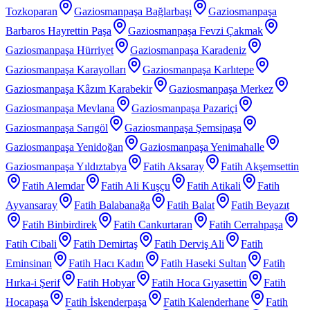
Tozkoparan
Gaziosmanpaşa Bağlarbaşı
Gaziosmanpaşa
Barbaros Hayrettin Paşa
Gaziosmanpaşa Fevzi Çakmak
Gaziosmanpaşa Hürriyet
Gaziosmanpaşa Karadeniz
Gaziosmanpaşa Karayolları
Gaziosmanpaşa Karlıtepe
Gaziosmanpaşa Kâzım Karabekir
Gaziosmanpaşa Merkez
Gaziosmanpaşa Mevlana
Gaziosmanpaşa Pazariçi
Gaziosmanpaşa Sarıgöl
Gaziosmanpaşa Şemsipaşa
Gaziosmanpaşa Yenidoğan
Gaziosmanpaşa Yenimahalle
Gaziosmanpaşa Yıldıztabya
Fatih Aksaray
Fatih Akşemsettin
Fatih Alemdar
Fatih Ali Kuşçu
Fatih Atikali
Fatih
Ayvansaray
Fatih Balabanağa
Fatih Balat
Fatih Beyazıt
Fatih Binbirdirek
Fatih Cankurtaran
Fatih Cerrahpaşa
Fatih Cibali
Fatih Demirtaş
Fatih Derviş Ali
Fatih
Eminsinan
Fatih Hacı Kadın
Fatih Haseki Sultan
Fatih
Hırka-i Şerif
Fatih Hobyar
Fatih Hoca Gıyasettin
Fatih
Hocapaşa
Fatih İskenderpaşa
Fatih Kalenderhane
Fatih