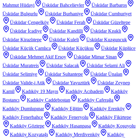
Mahmut Hüdayi
Üsküdar Bahçelievler
Üsküdar Barbaros
Üsküdar Bulgurlu
Üsküdar Burhaniye
Üsküdar Cumhuriyet
Üsküdar Çengelköy
Üsküdar Ferah
Üsküdar Güzeltepe
Üsküdar İcadiye
Üsküdar Kandilli
Üsküdar Kısıklı
Üsküdar Kirazlıtepe
Üsküdar Kuleli
Üsküdar Kuzguncuk
Üsküdar Küçük Çamlıca
Üsküdar Küçüksu
Üsküdar Küplüce
Üsküdar Mehmet Akif Ersoy
Üsküdar Mimar Sinan
Üsküdar Muratreis
Üsküdar Salacak
Üsküdar Selami Ali
Üsküdar Selimiye
Üsküdar Sultantepe
Üsküdar Ünalan
Üsküdar Valide-i Atik
Üsküdar Yavuztürk
Üsküdar Zeynep
Kamil
Kadıköy 19 Mayıs
Kadıköy Acıbadem
Kadıköy
Bostancı
Kadıköy Caddebostan
Kadıköy Caferağa
Kadıköy Dumlupınar
Kadıköy Eğitim
Kadıköy Erenköy
Kadıköy Fenerbahçe
Kadıköy Feneryolu
Kadıköy Fikirtepe
Kadıköy Göztepe
Kadıköy Hasanpaşa
Kadıköy Koşuyolu
Kadıköy Kozyatağı
Kadıköy Merdivenköy
Kadıköy