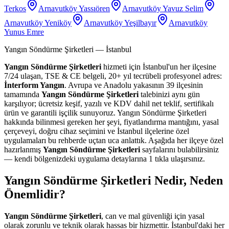
Terkos
Arnavutköy Yassıören
Arnavutköy Yavuz Selim
Arnavutköy Yeniköy
Arnavutköy Yeşilbayır
Arnavutköy
Yunus Emre
Yangın Söndürme Şirketleri
— İstanbul
Yangın Söndürme Şirketleri
hizmeti için İstanbul'un her ilçesine
7/24 ulaşan, TSE & CE belgeli, 20+ yıl tecrübeli profesyonel adres:
İnterform Yangın
. Avrupa ve Anadolu yakasının 39 ilçesinin
tamamında
Yangın Söndürme Şirketleri
talebinizi aynı gün
karşılıyor; ücretsiz keşif, yazılı ve KDV dahil net teklif, sertifikalı
ürün ve garantili işçilik sunuyoruz. Yangın Söndürme Şirketleri
hakkında bilinmesi gereken her şeyi, fiyatlandırma mantığını, yasal
çerçeveyi, doğru cihaz seçimini ve İstanbul ilçelerine özel
uygulamaları bu rehberde uçtan uca anlattık. Aşağıda her ilçeye özel
hazırlanmış
Yangın Söndürme Şirketleri
sayfalarını bulabilirsiniz
— kendi bölgenizdeki uygulama detaylarına 1 tıkla ulaşırsınız.
Yangın Söndürme Şirketleri Nedir, Neden
Önemlidir?
Yangın Söndürme Şirketleri
, can ve mal güvenliği için yasal
olarak zorunlu ve teknik olarak hassas bir hizmettir. İstanbul'daki her