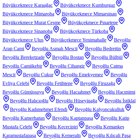
Büyükçekmece Karaağaç
Büyükçekmece Kumburgaz
Büyükçekmece Mimaroba
Büyükçekmece Mimarsinan
Büyükçekmece Murat Çeşme
Büyükçekmece Pınartepe
Büyükçekmece Sinanoba
Büyükçekmece Türkoba
Büyükçekmece Ulus
Büyükçekmece Yenimahalle
Beyoğlu
Arap Cami
Beyoğlu Asmalı Mescit
Beyoğlu Bedrettin
Beyoğlu Bereketzade
Beyoğlu Bostan
Beyoğlu Bülbül
Beyoğlu Camiikebir
Beyoğlu Cihangir
Beyoğlu Çatma
Mescit
Beyoğlu Çukur
Beyoğlu Emekyemez
Beyoğlu
Evliya Çelebi
Beyoğlu Fetihtepe
Beyoğlu Firuzağa
Beyoğlu Gümüşsuyu
Beyoğlu Hacıahmet
Beyoğlu Hacımimi
Beyoğlu Halıcıoğlu
Beyoğlu Hüseyinağa
Beyoğlu İstiklal
Beyoğlu Kadımehmet Efendi
Beyoğlu Kalyoncukulluk
Beyoğlu Kamerhatun
Beyoğlu Kaptanpaşa
Beyoğlu Katip
Mustafa Çelebi
Beyoğlu Keçecipiri
Beyoğlu Kemankeş
Karamustafapaşa
Beyoğlu Kemeraltı
Beyoğlu Kılıçali Paşa