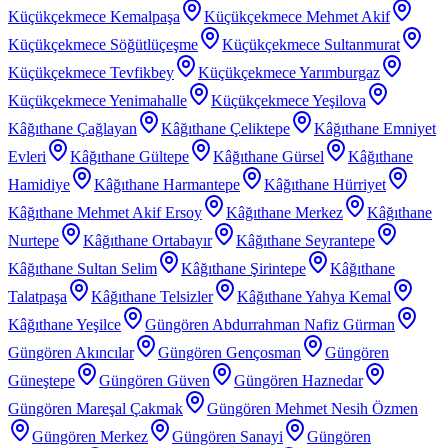
Küçükçekmece Kemalpaşa
Küçükçekmece Mehmet Akif
Küçükçekmece Söğütlüçeşme
Küçükçekmece Sultanmurat
Küçükçekmece Tevfikbey
Küçükçekmece Yarımburgaz
Küçükçekmece Yenimahalle
Küçükçekmece Yeşilova
Kâğıthane Çağlayan
Kâğıthane Çeliktepe
Kâğıthane Emniyet
Evleri
Kâğıthane Gültepe
Kâğıthane Gürsel
Kâğıthane
Hamidiye
Kâğıthane Harmantepe
Kâğıthane Hürriyet
Kâğıthane Mehmet Akif Ersoy
Kâğıthane Merkez
Kâğıthane
Nurtepe
Kâğıthane Ortabayır
Kâğıthane Seyrantepe
Kâğıthane Sultan Selim
Kâğıthane Şirintepe
Kâğıthane
Talatpaşa
Kâğıthane Telsizler
Kâğıthane Yahya Kemal
Kâğıthane Yeşilce
Güngören Abdurrahman Nafiz Gürman
Güngören Akıncılar
Güngören Gençosman
Güngören
Güneştepe
Güngören Güven
Güngören Haznedar
Güngören Mareşal Çakmak
Güngören Mehmet Nesih Özmen
Güngören Merkez
Güngören Sanayi
Güngören