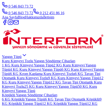
0 546 843 73 72
0 546 843 73 72
0 212 451 86 16
Ana Sayfa
Blog
Hakkımızda
İletişim
Yangın Tüpü
Kuru Kimyevi Tozlu Yangın Söndürme Cihazları
1 KG Kuru Kimyevi Yangın Tüpü
2 KG Kuru Kimyevi Yangın
Tüpü
4 KG Kuru Kimyevi Yangın Tüpü
6 KG Kuru Kimyevi Yangın
Tüpü
6 KG Krom Kaplama Kuru Kimyevi Tozlu
6 KG Tavan Tipi
Otomatik Kuru Kimyevi Tozlu
9 KG Kuru Kimyevi Yangın Tüpü
12
KG Kuru Kimyevi Yangın Tüpü
12 KG Tavan Tipi Otomatik Kuru
Kimyevi Tozlu
25 KG Kuru Kimyevi Yangın Tüpü
50 KG Kuru
Kimyevi Yangın Tüpü
Köpüklü Yangın Söndürme Cihazları
6 KG Köpüklü Yangın Tüpü
6 KG Tavan Tipi Otomatik Köpüklü
9
KG Köpüklü Yangın Tüpü
12 KG Köpüklü Yangın Tüpü
12 KG