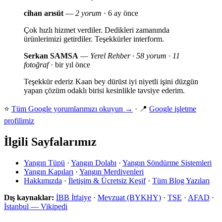
cihan arısüt
—
2 yorum
· 6 ay önce
Çok hızlı hizmet verdiler. Dedikleri zamanında
ürünlerimizi getirdiler. Teşekkürler interform.
Serkan SAMSA
—
Yerel Rehber · 58 yorum · 11
fotoğraf
· bir yıl önce
Teşekkür ederiz Kaan bey dürüst iyi niyetli işini düzgün
yapan çözüm odaklı birisi kesinlikle tavsiye ederim.
⭐
Tüm Google yorumlarımızı okuyun →
· 📍
Google işletme
profilimiz
İlgili Sayfalarımız
Yangın Tüpü
·
Yangın Dolabı
·
Yangın Söndürme Sistemleri
Yangın Kapıları
·
Yangın Merdivenleri
Hakkımızda
·
İletişim & Ücretsiz Keşif
·
Tüm Blog Yazıları
Dış kaynaklar:
İBB İtfaiye
·
Mevzuat (BYKHY)
·
TSE
·
AFAD
·
İstanbul — Vikipedi