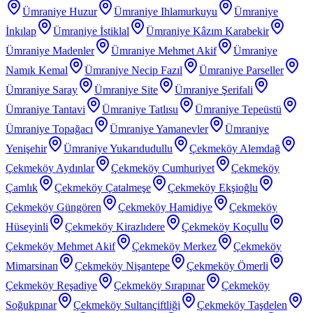
Ümraniye Huzur
Ümraniye Ihlamurkuyu
Ümraniye
İnkılap
Ümraniye İstiklal
Ümraniye Kâzım Karabekir
Ümraniye Madenler
Ümraniye Mehmet Akif
Ümraniye
Namık Kemal
Ümraniye Necip Fazıl
Ümraniye Parseller
Ümraniye Saray
Ümraniye Site
Ümraniye Şerifali
Ümraniye Tantavi
Ümraniye Tatlısu
Ümraniye Tepeüstü
Ümraniye Topağacı
Ümraniye Yamanevler
Ümraniye
Yenişehir
Ümraniye Yukarıdudullu
Çekmeköy Alemdağ
Çekmeköy Aydınlar
Çekmeköy Cumhuriyet
Çekmeköy
Çamlık
Çekmeköy Çatalmeşe
Çekmeköy Ekşioğlu
Çekmeköy Güngören
Çekmeköy Hamidiye
Çekmeköy
Hüseyinli
Çekmeköy Kirazlıdere
Çekmeköy Koçullu
Çekmeköy Mehmet Akif
Çekmeköy Merkez
Çekmeköy
Mimarsinan
Çekmeköy Nişantepe
Çekmeköy Ömerli
Çekmeköy Reşadiye
Çekmeköy Sırapınar
Çekmeköy
Soğukpınar
Çekmeköy Sultançiftliği
Çekmeköy Taşdelen