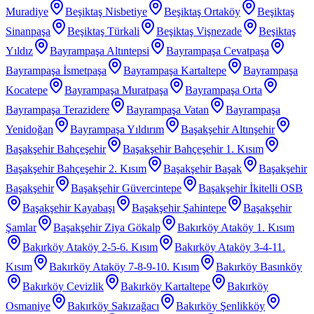
Muradiye
Beşiktaş Nisbetiye
Beşiktaş Ortaköy
Beşiktaş
Sinanpaşa
Beşiktaş Türkali
Beşiktaş Vişnezade
Beşiktaş
Yıldız
Bayrampaşa Altıntepsi
Bayrampaşa Cevatpaşa
Bayrampaşa İsmetpaşa
Bayrampaşa Kartaltepe
Bayrampaşa
Kocatepe
Bayrampaşa Muratpaşa
Bayrampaşa Orta
Bayrampaşa Terazidere
Bayrampaşa Vatan
Bayrampaşa
Yenidoğan
Bayrampaşa Yıldırım
Başakşehir Altınşehir
Başakşehir Bahçeşehir
Başakşehir Bahçeşehir 1. Kısım
Başakşehir Bahçeşehir 2. Kısım
Başakşehir Başak
Başakşehir
Başakşehir
Başakşehir Güvercintepe
Başakşehir İkitelli OSB
Başakşehir Kayabaşı
Başakşehir Şahintepe
Başakşehir
Şamlar
Başakşehir Ziya Gökalp
Bakırköy Ataköy 1. Kısım
Bakırköy Ataköy 2-5-6. Kısım
Bakırköy Ataköy 3-4-11.
Kısım
Bakırköy Ataköy 7-8-9-10. Kısım
Bakırköy Basınköy
Bakırköy Cevizlik
Bakırköy Kartaltepe
Bakırköy
Osmaniye
Bakırköy Sakızağacı
Bakırköy Şenlikköy