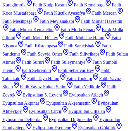
Karagümrük
Fatih Katip Kasım
Fatih Kemalpaşa
Fatih
Koca Mustafapaşa
Fatih Küçük Ayasofya
Fatih Mercan
Fatih Mesihpaşa
Fatih Mevlanakapı
Fatih Mimar Hayrettin
Fatih Mimar Kemalettin
Fatih Molla Fenari
Fatih Molla
Gürani
Fatih Molla Hüsrev
Fatih Muhsine Hatun
Fatih
Nişanca
Fatih Rüstempaşa
Fatih Saraçishak
Fatih
Sarıdemir
Fatih Seyyid Ömer
Fatih Silivrikapı
Fatih Sultan
Ahmet
Fatih Sururi
Fatih Süleymaniye
Fatih Sümbül
Efendi
Fatih Şehremini
Fatih Şehsuvar Bey
Fatih
Tahtakale
Fatih Taya Hatun
Fatih Topkapı
Fatih Yavuz
Sinan
Fatih Yavuz Sultan Selim
Fatih Yedikule
Fatih
Zeyrek
Eyüpsultan 5. Levent
Eyüpsultan Ağaçlı
Eyüpsultan Akpınar
Eyüpsultan Akşemsettin
Eyüpsultan
Alibeyköy
Eyüpsultan Çırçır
Eyüpsultan Çiftalan
Eyüpsultan Defterdar
Eyüpsultan Düğmeciler
Eyüpsultan
Emniyettepe
Eyüpsultan Esentepe
Eyüpsultan Göktürk