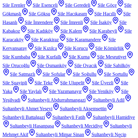
Şile Erenler
Şile Esenceli
Şile Geredeli
Şile Göçe
Şile
Gökmaşlı
Şile Göksu
Şile Hacıkasım
Şile Hacıllı
Şile
Hasanlı
Şile İmrendere
Şile İmrenli
Şile İsaköy
Şile
Kabakoz
Şile Kadıköy
Şile Kalem
Şile Karabeyli
Şile
Karacaköy
Şile Karakiraz
Şile Karamandere
Şile
Kervansaray
Şile Kızılca
Şile Korucu
Şile Kömürlük
Şile Kumbaba
Şile Kurfallı
Şile Kurna
Şile Meşrutiyet
Şile Oruçoğlu
Şile Osmanköy
Şile Ovacık
Şile Sahilköy
Şile Satmazlı
Şile Sofular
Şile Soğullu
Şile Sortullu
Şile Şuayipli
Şile Teke
Şile Ulupelit
Şile Üvezli
Şile
Yaka
Şile Yaylalı
Şile Yazımanayır
Şile Yeniköy
Şile
Yeşilvadi
Sultanbeyli Abdurrahmangazi
Sultanbeyli Adil
Sultanbeyli Ahmet Yesevi
Sultanbeyli Akşemsettin
Sultanbeyli Battalgazi
Sultanbeyli Fatih
Sultanbeyli Hamidiye
Sultanbeyli Hasanpaşa
Sultanbeyli Mecidiye
Sultanbeyli
Mehmet Akif
Sultanbeyli Mimar Sinan
Sultanbeyli Necip