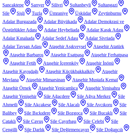
Sancaktepe
Sarıyer
Silivri
Sultanbeyli
Sultangazi
Şile
Şişli
Tuzla
Ümraniye
Üsküdar
Zeytinburnu
Adalar Burgazada
Adalar Büyükada
Adalar Demokrasi ve
Özgürlükler Adası
Adalar Heybeliada
Adalar Kaşık Adası
Adalar Kınalıada
Adalar Sedef Adası
Adalar Sivriada
Adalar Tavşan Adası
Ataşehir Aşıkveysel
Ataşehir Atatürk
Ataşehir Barbaros
Ataşehir Esatpaşa
Ataşehir Ferhatpaşa
Ataşehir Fetih
Ataşehir İçerenköy
Ataşehir İnönü
Ataşehir Kayışdağı
Ataşehir Küçükbakkalköy
Ataşehir
Mevlana
Ataşehir Mimarsinan
Ataşehir Mustafa Kemal
Ataşehir Örnek
Ataşehir Yeniçamlıca
Ataşehir Yenisahra
Ataşehir Yenişehir
Şile Ağaçdere
Şile Ağva Merkez
Şile
Ahmetli
Şile Akçakese
Şile Alacalı
Şile Avcıkoru
Şile
Balibey
Şile Bıçkıdere
Şile Bozgoca
Şile Bucaklı
Şile
Çataklı
Şile Çavuş
Şile Çayırbaşı
Şile Çelebi
Şile
Çengilli
Şile Darlık
Şile Değirmençayırı
Şile Doğancılı