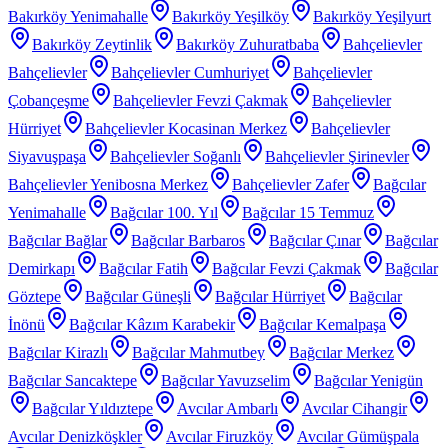
Bakırköy Yenimahalle
Bakırköy Yeşilköy
Bakırköy Yeşilyurt
Bakırköy Zeytinlik
Bakırköy Zuhuratbaba
Bahçelievler
Bahçelievler
Bahçelievler Cumhuriyet
Bahçelievler
Çobançeşme
Bahçelievler Fevzi Çakmak
Bahçelievler
Hürriyet
Bahçelievler Kocasinan Merkez
Bahçelievler
Siyavuşpaşa
Bahçelievler Soğanlı
Bahçelievler Şirinevler
Bahçelievler Yenibosna Merkez
Bahçelievler Zafer
Bağcılar
Yenimahalle
Bağcılar 100. Yıl
Bağcılar 15 Temmuz
Bağcılar Bağlar
Bağcılar Barbaros
Bağcılar Çınar
Bağcılar
Demirkapı
Bağcılar Fatih
Bağcılar Fevzi Çakmak
Bağcılar
Göztepe
Bağcılar Güneşli
Bağcılar Hürriyet
Bağcılar
İnönü
Bağcılar Kâzım Karabekir
Bağcılar Kemalpaşa
Bağcılar Kirazlı
Bağcılar Mahmutbey
Bağcılar Merkez
Bağcılar Sancaktepe
Bağcılar Yavuzselim
Bağcılar Yenigün
Bağcılar Yıldıztepe
Avcılar Ambarlı
Avcılar Cihangir
Avcılar Denizköşkler
Avcılar Firuzköy
Avcılar Gümüşpala