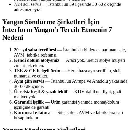
7/24 acil servis — İstanbul'un 39 ilçesinde 30-60 dk içinde
adresinizdeyiz
Yangın Söndürme Şirketleri İçin
İnterform Yangın'ı Tercih Etmenin 7
Nedeni
20+ yıl saha tecrübesi
— İstanbul'da binlerce apartman, site,
AVM, fabrika referansı.
Kendi dolum atölyemiz
— Aracı yok, üretici-atölye-müşteri
zinciri tek elden.
TSE & CE belgeli ürün
— Her cihaza ayrı sertifika, sicil
numarası ve etiket.
Aynı gün servis
— İstanbul'un Avrupa ve Anadolu yakasında
30-60 dk içinde.
Ücretsiz keşif & yazılı teklif
— KDV dahil net fiyat, gizli
maliyet yok.
Garantili işçilik
— Ürün garantisi yanında montaj/dolum
işçiliğine de garanti.
Kurumsal e-fatura
— Site, şirket, AVM ve fabrikalara cari
hesap imkânı.
Yangın Söndürme Şirketleri