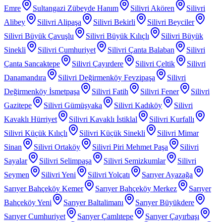
Emre
Sultangazi Zübeyde Hanım
Silivri Akören
Silivri
Alibey
Silivri Alipaşa
Silivri Bekirli
Silivri Beyciler
Silivri Büyük Çavuşlu
Silivri Büyük Kılıçlı
Silivri Büyük
Sinekli
Silivri Cumhuriyet
Silivri Çanta Balaban
Silivri
Çanta Sancaktepe
Silivri Çayırdere
Silivri Çeltik
Silivri
Danamandıra
Silivri Değirmenköy Fevzipaşa
Silivri
Değirmenköy İsmetpaşa
Silivri Fatih
Silivri Fener
Silivri
Gazitepe
Silivri Gümüşyaka
Silivri Kadıköy
Silivri
Kavaklı Hürriyet
Silivri Kavaklı İstiklal
Silivri Kurfallı
Silivri Küçük Kılıçlı
Silivri Küçük Sinekli
Silivri Mimar
Sinan
Silivri Ortaköy
Silivri Piri Mehmet Paşa
Silivri
Sayalar
Silivri Selimpaşa
Silivri Semizkumlar
Silivri
Seymen
Silivri Yeni
Silivri Yolçatı
Sarıyer Ayazağa
Sarıyer Bahçeköy Kemer
Sarıyer Bahçeköy Merkez
Sarıyer
Bahçeköy Yeni
Sarıyer Baltalimanı
Sarıyer Büyükdere
Sarıyer Cumhuriyet
Sarıyer Çamlıtepe
Sarıyer Çayırbaşı