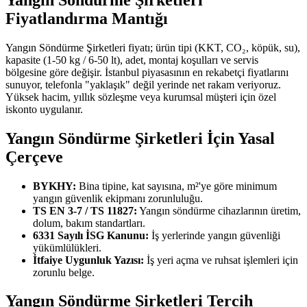
Fiyatlandırma Mantığı
Yangın Söndürme Şirketleri fiyatı; ürün tipi (KKT, CO₂, köpük, su),
kapasite (1-50 kg / 6-50 lt), adet, montaj koşulları ve servis
bölgesine göre değişir. İstanbul piyasasının en rekabetçi fiyatlarını
sunuyor, telefonla "yaklaşık" değil yerinde net rakam veriyoruz.
Yüksek hacim, yıllık sözleşme veya kurumsal müşteri için özel
iskonto uygulanır.
Yangın Söndürme Şirketleri İçin Yasal
Çerçeve
BYKHY:
Bina tipine, kat sayısına, m²'ye göre minimum
yangın güvenlik ekipmanı zorunluluğu.
TS EN 3-7 / TS 11827:
Yangın söndürme cihazlarının üretim,
dolum, bakım standartları.
6331 Sayılı İSG Kanunu:
İş yerlerinde yangın güvenliği
yükümlülükleri.
İtfaiye Uygunluk Yazısı:
İş yeri açma ve ruhsat işlemleri için
zorunlu belge.
Yangın Söndürme Şirketleri Tercih