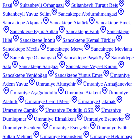
Fazıl
Sultanbeyli Orhangazi
Sultanbeyli Turgut Reis
Sultanbeyli Yavuz Selim
Sancaktepe Abdurrahmangazi
Sancaktepe Akpınar
Sancaktepe Atatürk
Sancaktepe Emek
Sancaktepe Eyüp Sultan
Sancaktepe Fatih
Sancaktepe
Hilal
Sancaktepe İnönü
Sancaktepe Kemal Türkler
Sancaktepe Meclis
Sancaktepe Merve
Sancaktepe Mevlana
Sancaktepe Osmangazi
Sancaktepe Paşaköy
Sancaktepe
Safa
Sancaktepe Sarıgazi
Sancaktepe Veysel Karani
Sancaktepe Yenidoğan
Sancaktepe Yunus Emre
Ümraniye
Adem Yavuz
Ümraniye Altınşehir
Ümraniye Armağanevler
Ümraniye Aşağıdudullu
Ümraniye Atakent
Ümraniye
Atatürk
Ümraniye Cemil Meriç
Ümraniye Çakmak
Ümraniye Çamlık
Ümraniye Dudullu OSB
Ümraniye
Dumlupınar
Ümraniye Elmalıkent
Ümraniye Esenevler
Ümraniye Esenkent
Ümraniye Esenşehir
Ümraniye Fatih
Sultan Mehmet
Ümraniye Finanskent
Ümraniye Hekimbaşı