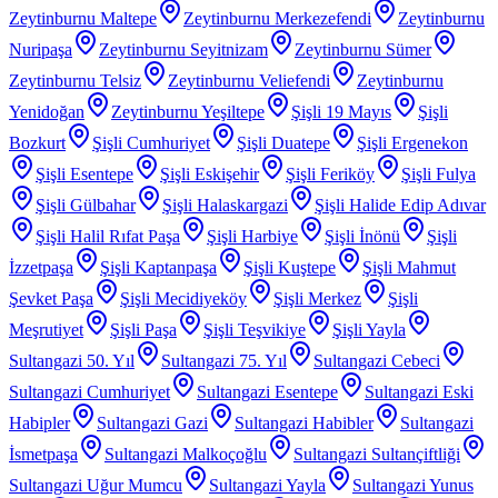
Zeytinburnu Maltepe
Zeytinburnu Merkezefendi
Zeytinburnu
Nuripaşa
Zeytinburnu Seyitnizam
Zeytinburnu Sümer
Zeytinburnu Telsiz
Zeytinburnu Veliefendi
Zeytinburnu
Yenidoğan
Zeytinburnu Yeşiltepe
Şişli 19 Mayıs
Şişli
Bozkurt
Şişli Cumhuriyet
Şişli Duatepe
Şişli Ergenekon
Şişli Esentepe
Şişli Eskişehir
Şişli Feriköy
Şişli Fulya
Şişli Gülbahar
Şişli Halaskargazi
Şişli Halide Edip Adıvar
Şişli Halil Rıfat Paşa
Şişli Harbiye
Şişli İnönü
Şişli
İzzetpaşa
Şişli Kaptanpaşa
Şişli Kuştepe
Şişli Mahmut
Şevket Paşa
Şişli Mecidiyeköy
Şişli Merkez
Şişli
Meşrutiyet
Şişli Paşa
Şişli Teşvikiye
Şişli Yayla
Sultangazi 50. Yıl
Sultangazi 75. Yıl
Sultangazi Cebeci
Sultangazi Cumhuriyet
Sultangazi Esentepe
Sultangazi Eski
Habipler
Sultangazi Gazi
Sultangazi Habibler
Sultangazi
İsmetpaşa
Sultangazi Malkoçoğlu
Sultangazi Sultançiftliği
Sultangazi Uğur Mumcu
Sultangazi Yayla
Sultangazi Yunus