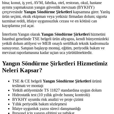
bina; konut, iş yeri, AVM, fabrika, otel, restoran, okul, hastane
ayrımı yapmaksızın yangın güvenlik mevzuatı (BYKHY)
çerçevesinde
Yangın Söndürme Şirketleri
kapsamına girer. Yanlış
ürün seçimi, eksik ekipman veya yetkisiz firmadan dolum; sigorta
tazminat reddi, itfaiye uygunsuzluk cezası ve en kötüsü can
kayıplarına yol açar.
İnterform Yangın olarak
Yangın Söndürme Şirketleri
hizmetini
İstanbul genelinde TSE belgeli ürün altyapısı, kendi bünyemizdeki
yetkili dolum atölyesi ve MEB onaylı sertifikalı teknik kadromuzla
sunuyoruz. Satıştan başlayıp montaj, eğitim, periyodik bakım ve
mevzuat raporlamasına kadar uçtan uca yürütülmektedir.
Yangın Söndürme Şirketleri Hizmetimiz
Neleri Kapsar?
TSE & CE belgeli
Yangın Söndürme Şirketleri
ürünü
teslimatı ve montajı
Yetkili atölyemizde TS 11827 standardına uygun dolum
Hidrostatik test (10 yıllık gövde basınç kontrolü)
BYKHY uyumlu risk analizi ve proje çizimi
Yıllık periyodik bakım sözleşmesi
İtfaiye uygunluk yazısı süreci danışmanlığı
Personel için yangın eğitimi ve tatbikat