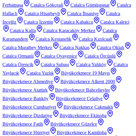
Ferhatpaşa
Çatalca Gökçeali
Çatalca Gümüşpınar
Çatalca
Hallaçlı
Çatalca Hisarbeyli
Çatalca İhsaniye
Çatalca
İnceğiz
Çatalca İzzettin
Çatalca Kabakça
Çatalca Kaleiçi
Çatalca Kalfa
Çatalca Karacaköy Merkez
Çatalca
Karamandere
Çatalca Kestanelik
Çatalca Kızılcaali
Çatalca Muratbey Merkez
Çatalca Nakkaş
Çatalca Oklalı
Çatalca Ormanlı
Çatalca Ovayenice
Çatalca Örcünlü
Çatalca Örencik
Çatalca Subaşı
Çatalca Yalıköy
Çatalca
Yaylacık
Çatalca Yazlık
Büyükçekmece 19 Mayıs
Büyükçekmece Ahmediye
Büyükçekmece Alkent 2000
Büyükçekmece Atatürk
Büyükçekmece Bahçelievler
Büyükçekmece Batıköy
Büyükçekmece Celaliye
Büyükçekmece Cumhuriyet
Büyükçekmece Çakmaklı
Büyükçekmece Dizdariye
Büyükçekmece Ekinoba
Büyükçekmece Fatih
Büyükçekmece Güzelce
Büyükçekmece Hürriyet
Büyükçekmece Kamiloba