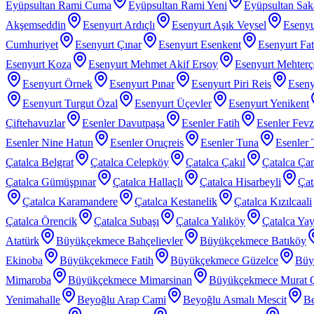
Eyüpsultan Rami Cuma
Eyüpsultan Rami Yeni
Eyüpsultan Sak
Akşemseddin
Esenyurt Ardıçlı
Esenyurt Aşık Veysel
Esenyu
Cumhuriyet
Esenyurt Çınar
Esenyurt Esenkent
Esenyurt Fat
Esenyurt Koza
Esenyurt Mehmet Akif Ersoy
Esenyurt Mehter
Esenyurt Örnek
Esenyurt Pınar
Esenyurt Piri Reis
Eseny
Esenyurt Turgut Özal
Esenyurt Üçevler
Esenyurt Yenikent
Çiftehavuzlar
Esenler Davutpaşa
Esenler Fatih
Esenler Fev
Esenler Nine Hatun
Esenler Oruçreis
Esenler Tuna
Esenler 
Çatalca Belgrat
Çatalca Celepköy
Çatalca Çakıl
Çatalca Ça
Çatalca Gümüşpınar
Çatalca Hallaçlı
Çatalca Hisarbeyli
Çat
Çatalca Karamandere
Çatalca Kestanelik
Çatalca Kızılcaali
Çatalca Örencik
Çatalca Subaşı
Çatalca Yalıköy
Çatalca Yay
Atatürk
Büyükçekmece Bahçelievler
Büyükçekmece Batıköy
Ekinoba
Büyükçekmece Fatih
Büyükçekmece Güzelce
Büy
Mimaroba
Büyükçekmece Mimarsinan
Büyükçekmece Murat 
Yenimahalle
Beyoğlu Arap Cami
Beyoğlu Asmalı Mescit
Be