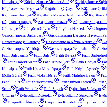
Kemalpaşa
Küçükçekmece Mehmet Akif
Küçükçekmece Söğü
Küçükçekmece Yeşilova
Kâğıthane Çağlayan
Kâğıthane Çelik
Kâğıthane Hürriyet
Kâğıthane Mehmet Akif Ersoy
Kâğıthane 
Kâğıthane Talatpaşa
Kâğıthane Telsizler
Kâğıthane Yahya Kem
Güneştepe
Güngören Güven
Güngören Haznedar
Güngören
Gaziosmanpaşa Bağlarbaşı
Gaziosmanpaşa Barbaros Hayrettin Pa
Gaziosmanpaşa Karlıtepe
Gaziosmanpaşa Kâzım Karabekir
Ga
Gaziosmanpaşa Yenidoğan
Gaziosmanpaşa Yenimahalle
Gazios
Fatih Balabanağa
Fatih Balat
Fatih Beyazıt
Fatih Binbirdire
Fatih Haseki Sultan
Fatih Hırka-i Şerif
Fatih Hobyar
Fat
Kemalpaşa
Fatih Koca Mustafapaşa
Fatih Küçük Ayasofya
Molla Gürani
Fatih Molla Hüsrev
Fatih Muhsine Hatun
Fat
Fatih Sururi
Fatih Süleymaniye
Fatih Sümbül Efendi
Fatih 
Selim
Fatih Yedikule
Fatih Zeyrek
Eyüpsultan 5. Levent
Çiftalan
Eyüpsultan Defterdar
Eyüpsultan Düğmeciler
Eyüp
Eyüpsultan İslambey
Eyüpsultan Karadolap
Eyüpsultan Me