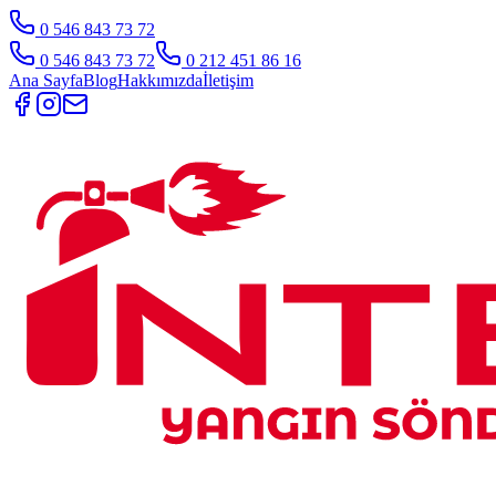
0 546 843 73 72
0 546 843 73 72
0 212 451 86 16
Ana Sayfa
Blog
Hakkımızda
İletişim