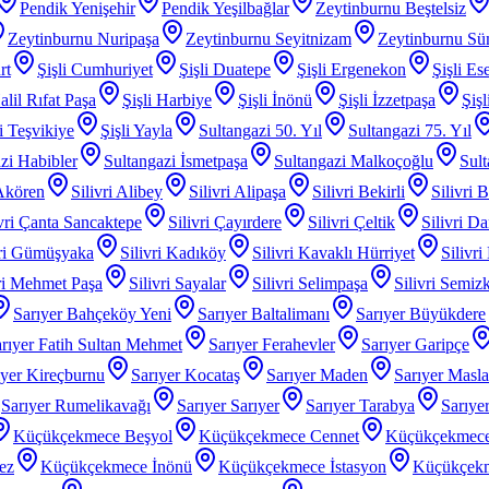
Pendik Yenişehir
Pendik Yeşilbağlar
Zeytinburnu Beştelsiz
Zeytinburnu Nuripaşa
Zeytinburnu Seyitnizam
Zeytinburnu Sü
rt
Şişli Cumhuriyet
Şişli Duatepe
Şişli Ergenekon
Şişli Es
alil Rıfat Paşa
Şişli Harbiye
Şişli İnönü
Şişli İzzetpaşa
Şiş
li Teşvikiye
Şişli Yayla
Sultangazi 50. Yıl
Sultangazi 75. Yıl
zi Habibler
Sultangazi İsmetpaşa
Sultangazi Malkoçoğlu
Sult
 Akören
Silivri Alibey
Silivri Alipaşa
Silivri Bekirli
Silivri 
ivri Çanta Sancaktepe
Silivri Çayırdere
Silivri Çeltik
Silivri D
vri Gümüşyaka
Silivri Kadıköy
Silivri Kavaklı Hürriyet
Silivri
iri Mehmet Paşa
Silivri Sayalar
Silivri Selimpaşa
Silivri Semiz
Sarıyer Bahçeköy Yeni
Sarıyer Baltalimanı
Sarıyer Büyükdere
rıyer Fatih Sultan Mehmet
Sarıyer Ferahevler
Sarıyer Garipçe
ıyer Kireçburnu
Sarıyer Kocataş
Sarıyer Maden
Sarıyer Masl
Sarıyer Rumelikavağı
Sarıyer Sarıyer
Sarıyer Tarabya
Sarıye
Küçükçekmece Beşyol
Küçükçekmece Cennet
Küçükçekmece
ez
Küçükçekmece İnönü
Küçükçekmece İstasyon
Küçükçek