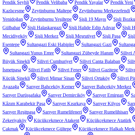
Pendik Şeyhli
Pendik Velibaba
Pendik Yayalar
Pendik Yeni
Kazlıçeşme
Zeytinburnu Maltepe
Zeytinburnu Merkezefendi
Yenidoğan
Zeytinburnu Yeşiltepe
Şişli 19 Mayıs
Şişli Bozku
Gülbahar
Şişli Halaskargazi
Şişli Halide Edip Adıvar
Şişli H
Mecidiyeköy
Şişli Merkez
Şişli Meşrutiyet
Şişli Paşa
Şiş
Esentepe
Sultangazi Eski Habipler
Sultangazi Gazi
Sultanga
Sultangazi Yunus Emre
Sultangazi Zübeyde Hanım
Silivri
Büyük Sinekli
Silivri Cumhuriyet
Silivri Çanta Balaban
Sil
İsmetpaşa
Silivri Fatih
Silivri Fener
Silivri Gazitepe
Sili
Küçük Sinekli
Silivri Mimar Sinan
Silivri Ortaköy
Silivri P
Ayazağa
Sarıyer Bahçeköy Kemer
Sarıyer Bahçeköy Merkez
Sarıyer Darüşşafaka
Sarıyer Demirciköy
Sarıyer Emirgan
Sa
Kâzım Karabekir Paşa
Sarıyer Kısırkaya
Sarıyer Kilyos
Sar
Sarıyer Reşitpaşa
Sarıyer Rumelifeneri
Sarıyer Rumelihisarı
Zekeriyaköy
Küçükçekmece Atakent
Küçükçekmece Atatürk
Çakmak
Küçükçekmece Gültepe
Küçükçekmece Halkalı Merk