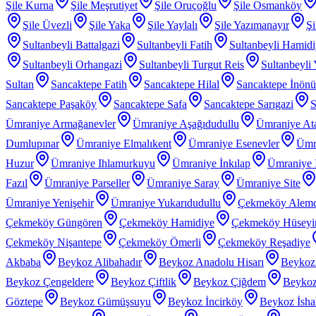
Şile Kurna
Şile Meşrutiyet
Şile Oruçoğlu
Şile Osmanköy
Şile Üvezli
Şile Yaka
Şile Yaylalı
Şile Yazımanayır
Şi
Sultanbeyli Battalgazi
Sultanbeyli Fatih
Sultanbeyli Hamid
Sultanbeyli Orhangazi
Sultanbeyli Turgut Reis
Sultanbeyli
Sultan
Sancaktepe Fatih
Sancaktepe Hilal
Sancaktepe İnönü
Sancaktepe Paşaköy
Sancaktepe Safa
Sancaktepe Sarıgazi
S
Ümraniye Armağanevler
Ümraniye Aşağıdudullu
Ümraniye At
Dumlupınar
Ümraniye Elmalıkent
Ümraniye Esenevler
Ümr
Huzur
Ümraniye Ihlamurkuyu
Ümraniye İnkılap
Ümraniye İ
Fazıl
Ümraniye Parseller
Ümraniye Saray
Ümraniye Site
Ümraniye Yenişehir
Ümraniye Yukarıdudullu
Çekmeköy Alem
Çekmeköy Güngören
Çekmeköy Hamidiye
Çekmeköy Hüseyin
Çekmeköy Nişantepe
Çekmeköy Ömerli
Çekmeköy Reşadiye
Akbaba
Beykoz Alibahadır
Beykoz Anadolu Hisarı
Beykoz
Beykoz Çengeldere
Beykoz Çiftlik
Beykoz Çiğdem
Beykoz
Göztepe
Beykoz Gümüşsuyu
Beykoz İncirköy
Beykoz İsha