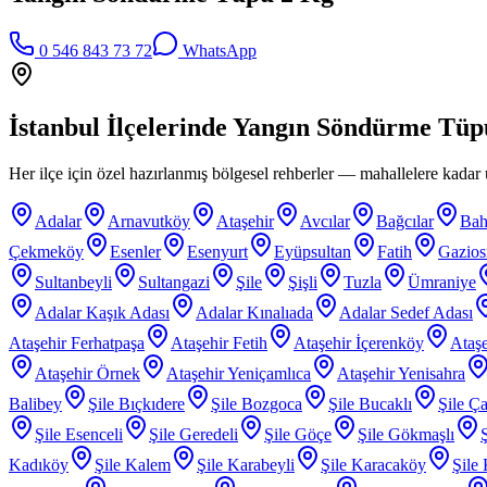
0 546 843 73 72
WhatsApp
İstanbul İlçelerinde
Yangın Söndürme Tüp
Her ilçe için özel hazırlanmış bölgesel rehberler — mahallelere kadar ü
Adalar
Arnavutköy
Ataşehir
Avcılar
Bağcılar
Bah
Çekmeköy
Esenler
Esenyurt
Eyüpsultan
Fatih
Gazio
Sultanbeyli
Sultangazi
Şile
Şişli
Tuzla
Ümraniye
Adalar Kaşık Adası
Adalar Kınalıada
Adalar Sedef Adası
Ataşehir Ferhatpaşa
Ataşehir Fetih
Ataşehir İçerenköy
Ataşe
Ataşehir Örnek
Ataşehir Yeniçamlıca
Ataşehir Yenisahra
Balibey
Şile Bıçkıdere
Şile Bozgoca
Şile Bucaklı
Şile Ça
Şile Esenceli
Şile Geredeli
Şile Göçe
Şile Gökmaşlı
Kadıköy
Şile Kalem
Şile Karabeyli
Şile Karacaköy
Şile