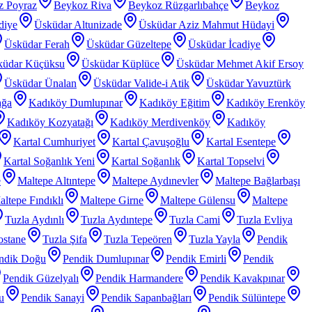
z Poyraz
Beykoz Riva
Beykoz Rüzgarlıbahçe
Beykoz
diye
Üsküdar Altunizade
Üsküdar Aziz Mahmut Hüdayi
Üsküdar Ferah
Üsküdar Güzeltepe
Üsküdar İcadiye
küdar Küçüksu
Üsküdar Küplüce
Üsküdar Mehmet Akif Ersoy
Üsküdar Ünalan
Üsküdar Valide-i Atik
Üsküdar Yavuztürk
ağa
Kadıköy Dumlupınar
Kadıköy Eğitim
Kadıköy Erenköy
Kadıköy Kozyatağı
Kadıköy Merdivenköy
Kadıköy
Kartal Cumhuriyet
Kartal Çavuşoğlu
Kartal Esentepe
Kartal Soğanlık Yeni
Kartal Soğanlık
Kartal Topselvi
e
Maltepe Altıntepe
Maltepe Aydınevler
Maltepe Bağlarbaşı
ltepe Fındıklı
Maltepe Girne
Maltepe Gülensu
Maltepe
Tuzla Aydınlı
Tuzla Aydıntepe
Tuzla Cami
Tuzla Evliya
ostane
Tuzla Şifa
Tuzla Tepeören
Tuzla Yayla
Pendik
ndik Doğu
Pendik Dumlupınar
Pendik Emirli
Pendik
Pendik Güzelyalı
Pendik Harmandere
Pendik Kavakpınar
u
Pendik Sanayi
Pendik Sapanbağları
Pendik Sülüntepe