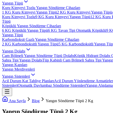
Yangın Tüpü
Kuru Kimyevi Tozlu Yangın Söndürme Cihazları
1 KG Kuru Kimyevi Yangın Tüpü
2 KG Kuru Kimyevi Yangın Tüpü
Kuru Kimyevi Tozlu
9 KG Kuru Kimyevi Yangın Tüpü
12 KG Kuru 
Tüpü
Köpüklü Yangın Söndürme Cihazları
6 KG Köpüklü Yangın Tüpü
6 KG Tavan Tipi Otomatik Köpüklü
9 K
Yangın Tüpü
Karbondioksit Gazlı Yangın Söndürme Cihazları
2 KG Karbondioksitli Yangın Tüpü
5 KG Karbondioksitli Yangın Tü
Yangın Dolabı
Cam Bölmeli Yangın Söndürme Tüpü Dolabı
Köpük Hidrant Dolabı 
Sahra Tipi Yangın Dolabı
Tüp Kabinli Cam Bölmeli Sahra Tipi Yangı
Yangın Kapıları
Yangın Merdivenleri
Yangın Sistemleri
Acil Durum Kat Tahliye Planları
Acil Durum Yönlendirme Armatürler
Sistemleri
Otomatik Davlumbaz Söndürme Sistemleri
Yangın Algılama 
Ana Sayfa
Blog
Yangın Söndürme Tüpü 2 Kg
Yangın Söndürme Tüpü 2 Kg