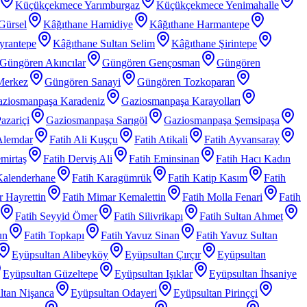
Küçükçekmece Yarımburgaz
Küçükçekmece Yenimahalle
Gürsel
Kâğıthane Hamidiye
Kâğıthane Harmantepe
yrantepe
Kâğıthane Sultan Selim
Kâğıthane Şirintepe
Güngören Akıncılar
Güngören Gençosman
Güngören
Merkez
Güngören Sanayi
Güngören Tozkoparan
ziosmanpaşa Karadeniz
Gaziosmanpaşa Karayolları
azariçi
Gaziosmanpaşa Sarıgöl
Gaziosmanpaşa Şemsipaşa
Alemdar
Fatih Ali Kuşçu
Fatih Atikali
Fatih Ayvansaray
mirtaş
Fatih Derviş Ali
Fatih Eminsinan
Fatih Hacı Kadın
Kalenderhane
Fatih Karagümrük
Fatih Katip Kasım
Fatih
 Hayrettin
Fatih Mimar Kemalettin
Fatih Molla Fenari
Fatih
Fatih Seyyid Ömer
Fatih Silivrikapı
Fatih Sultan Ahmet
un
Fatih Topkapı
Fatih Yavuz Sinan
Fatih Yavuz Sultan
Eyüpsultan Alibeyköy
Eyüpsultan Çırçır
Eyüpsultan
Eyüpsultan Güzeltepe
Eyüpsultan Işıklar
Eyüpsultan İhsaniye
ltan Nişanca
Eyüpsultan Odayeri
Eyüpsultan Pirinççi