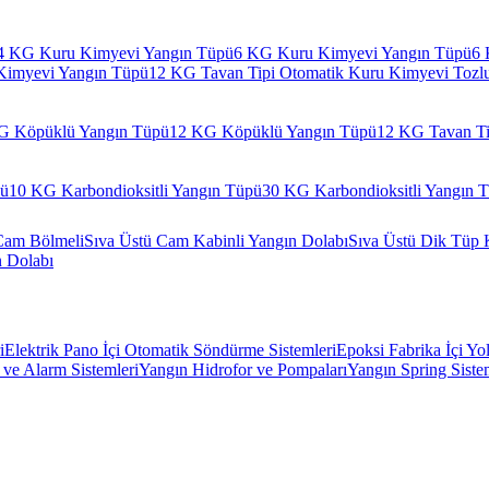
4 KG Kuru Kimyevi Yangın Tüpü
6 KG Kuru Kimyevi Yangın Tüpü
6 
Kimyevi Yangın Tüpü
12 KG Tavan Tipi Otomatik Kuru Kimyevi Tozl
G Köpüklü Yangın Tüpü
12 KG Köpüklü Yangın Tüpü
12 KG Tavan Ti
pü
10 KG Karbondioksitli Yangın Tüpü
30 KG Karbondioksitli Yangın 
Cam Bölmeli
Sıva Üstü Cam Kabinli Yangın Dolabı
Sıva Üstü Dik Tüp 
n Dolabı
i
Elektrik Pano İçi Otomatik Söndürme Sistemleri
Epoksi Fabrika İçi Yo
ve Alarm Sistemleri
Yangın Hidrofor ve Pompaları
Yangın Spring Siste