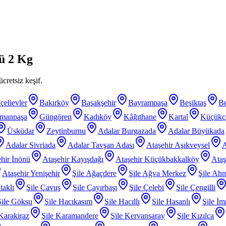
ü 2 Kg
cretsiz keşif.
çelievler
Bakırköy
Başakşehir
Bayrampaşa
Beşiktaş
B
smanpaşa
Güngören
Kadıköy
Kâğıthane
Kartal
Küçükç
Üsküdar
Zeytinburnu
Adalar Burgazada
Adalar Büyükada
Adalar Sivriada
Adalar Tavşan Adası
Ataşehir Aşıkveysel
A
hir İnönü
Ataşehir Kayışdağı
Ataşehir Küçükbakkalköy
Ataş
Ataşehir Yenişehir
Şile Ağaçdere
Şile Ağva Merkez
Şile Ahm
taklı
Şile Çavuş
Şile Çayırbaşı
Şile Çelebi
Şile Çengilli
Şile Göksu
Şile Hacıkasım
Şile Hacıllı
Şile Hasanlı
Şile İm
 Karakiraz
Şile Karamandere
Şile Kervansaray
Şile Kızılca