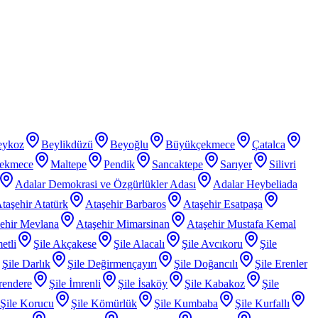
eykoz
Beylikdüzü
Beyoğlu
Büyükçekmece
Çatalca
ekmece
Maltepe
Pendik
Sancaktepe
Sarıyer
Silivri
Adalar Demokrasi ve Özgürlükler Adası
Adalar Heybeliada
taşehir Atatürk
Ataşehir Barbaros
Ataşehir Esatpaşa
ehir Mevlana
Ataşehir Mimarsinan
Ataşehir Mustafa Kemal
etli
Şile Akçakese
Şile Alacalı
Şile Avcıkoru
Şile
Şile Darlık
Şile Değirmençayırı
Şile Doğancılı
Şile Erenler
rendere
Şile İmrenli
Şile İsaköy
Şile Kabakoz
Şile
Şile Korucu
Şile Kömürlük
Şile Kumbaba
Şile Kurfallı