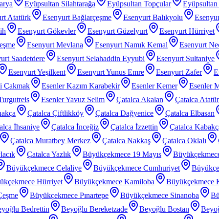
arya
Eyüpsultan Silahtarağa
Eyüpsultan Topçular
Eyüpsultan 
rt Atatürk
Esenyurt Bağlarçeşme
Esenyurt Balıkyolu
Esenyur
ih
Esenyurt Gökevler
Esenyurt Güzelyurt
Esenyurt Hürriyet
çeşme
Esenyurt Mevlana
Esenyurt Namık Kemal
Esenyurt Nec
urt Saadetdere
Esenyurt Selahaddin Eyyubi
Esenyurt Sultaniye
Esenyurt Yeşilkent
Esenyurt Yunus Emre
Esenyurt Zafer
E
zi Çakmak
Esenler Kazım Karabekir
Esenler Kemer
Esenler 
Turgutreis
Esenler Yavuz Selim
Çatalca Akalan
Çatalca Atatü
nakça
Çatalca Çiftlikköy
Çatalca Dağyenice
Çatalca Elbasan
alca İhsaniye
Çatalca İnceğiz
Çatalca İzzettin
Çatalca Kabakç
Çatalca Muratbey Merkez
Çatalca Nakkaş
Çatalca Oklalı
lacık
Çatalca Yazlık
Büyükçekmece 19 Mayıs
Büyükçekmec
Büyükçekmece Celaliye
Büyükçekmece Cumhuriyet
Büyükçe
ükçekmece Hürriyet
Büyükçekmece Kamiloba
Büyükçekmece K
Çeşme
Büyükçekmece Pınartepe
Büyükçekmece Sinanoba
Bü
yoğlu Bedrettin
Beyoğlu Bereketzade
Beyoğlu Bostan
Beyoğ