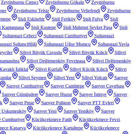
Zeytinburnu Çırpıcı
Zeytinburnu Gökalp
Zeytinburnu
mer
Zeytinburnu Telsiz
Zeytinburnu Veliefendi
Zeytinburnu
entepe
Şişli Eskişehir
Şişli Feriköy
Şişli Fulya
Şişli
li Kaptanpaşa
Şişli Kuştepe
Şişli Mahmut Şevket Paşa
Şişli
Sultangazi Cebeci
Sultangazi Cumhuriyet
Sultangazi
angazi Sultançiftliği
Sultangazi Uğur Mumcu
Sultangazi Yayla
Beyciler
Silivri Büyük Çavuşlu
Silivri Büyük Kılıçlı
Silivri
anamandıra
Silivri Değirmenköy Fevzipaşa
Silivri Değirmenköy
 Kavaklı İstiklal
Silivri Kurfallı
Silivri Küçük Kılıçlı
Silivri
kumlar
Silivri Seymen
Silivri Yeni
Silivri Yolçatı
Sarıyer
Sarıyer Cumhuriyet
Sarıyer Çamlıtepe
Sarıyer Çayırbaşı
Sarıyer Gümüşdere
Sarıyer Huzur
Sarıyer İstinye
Sarıyer
ak
Sarıyer Pınar
Sarıyer Poligon
Sarıyer PTT Evleri
r Uskumruköy
Sarıyer Yeni
Sarıyer Yeniköy
Sarıyer
 Cumhuriyet
Küçükçekmece Fatih
Küçükçekmece Fevzi
mece Kanarya
Küçükçekmece Kartaltepe
Küçükçekmece