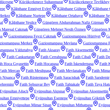
tlüçeşme
Küçükçekmece Sultanmurat
Küçükçekmece Tevfikbey
tepe
Kâğıthane Emniyet Evleri
Kâğıthane Gültepe
Kâğıthane 
Merkez
Kâğıthane Nurtepe
Kâğıthane Ortabayır
Kâğıthane Se
al
Kâğıthane Yeşilce
Güngören Abdurrahman Nafiz Gürman
 Mareşal Çakmak
Güngören Mehmet Nesih Özmen
Güngören 
şa
Gaziosmanpaşa Fevzi Çakmak
Gaziosmanpaşa Hürriyet
Ga
ziosmanpaşa Merkez
Gaziosmanpaşa Mevlana
Gaziosmanpaşa P
manpaşa Yıldıztabya
Fatih Aksaray
Fatih Akşemsettin
Fatih 
k
Fatih Cankurtaran
Fatih Cerrahpaşa
Fatih Cibali
Fatih De
ih Hoca Gıyasettin
Fatih Hocapaşa
Fatih İskenderpaşa
Fatih 
Fatih Mercan
Fatih Mesihpaşa
Fatih Mevlanakapı
Fatih Mimar
ih Nişanca
Fatih Rüstempaşa
Fatih Saraçishak
Fatih Sarıdemir
Şehremini
Fatih Şehsuvar Bey
Fatih Tahtakale
Fatih Taya Hat
Eyüpsultan Ağaçlı
Eyüpsultan Akpınar
Eyüpsultan Akşemsettin
sultan Emniyettepe
Eyüpsultan Esentepe
Eyüpsultan Göktürk
rkez
Eyüpsultan Mimar Sinan
Eyüpsultan Mithatpaşa
Eyüpsu