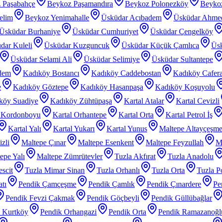
 Paşabahçe
Beykoz Paşamandıra
Beykoz Polonezköy
Beyko
elim
Beykoz Yenimahalle
Üsküdar Acıbadem
Üsküdar Ahme
Üsküdar Burhaniye
Üsküdar Cumhuriyet
Üsküdar Çengelköy
dar Kuleli
Üsküdar Kuzguncuk
Üsküdar Küçük Çamlıca
Üs
Üsküdar Selami Ali
Üsküdar Selimiye
Üsküdar Sultantepe
dem
Kadıköy Bostancı
Kadıköy Caddebostan
Kadıköy Cafer
e
Kadıköy Göztepe
Kadıköy Hasanpaşa
Kadıköy Koşuyolu
köy Suadiye
Kadıköy Zühtüpaşa
Kartal Atalar
Kartal Cevizli
l Kordonboyu
Kartal Orhantepe
Kartal Orta
Kartal Petrol İş
Kartal Yalı
Kartal Yukarı
Kartal Yunus
Maltepe Altayçeşm
zli
Maltepe Çınar
Maltepe Esenkent
Maltepe Feyzullah
Ma
epe Yalı
Maltepe Zümrütevler
Tuzla Akfırat
Tuzla Anadolu
scit
Tuzla Mimar Sinan
Tuzla Orhanlı
Tuzla Orta
Tuzla P
tı
Pendik Çamçeşme
Pendik Çamlık
Pendik Çınardere
Pe
Pendik Fevzi Çakmak
Pendik Göçbeyli
Pendik Güllübağlar
 Kurtköy
Pendik Orhangazi
Pendik Orta
Pendik Ramazanoğl