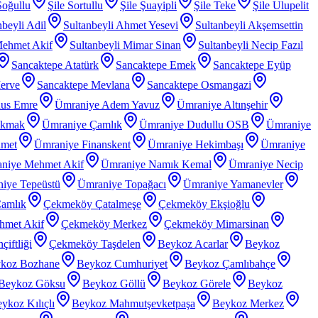
Soğullu
Şile Sortullu
Şile Şuayipli
Şile Teke
Şile Ulupelit
nbeyli Adil
Sultanbeyli Ahmet Yesevi
Sultanbeyli Akşemsettin
Mehmet Akif
Sultanbeyli Mimar Sinan
Sultanbeyli Necip Fazıl
Sancaktepe Atatürk
Sancaktepe Emek
Sancaktepe Eyüp
erve
Sancaktepe Mevlana
Sancaktepe Osmangazi
nus Emre
Ümraniye Adem Yavuz
Ümraniye Altınşehir
akmak
Ümraniye Çamlık
Ümraniye Dudullu OSB
Ümraniye
hmet
Ümraniye Finanskent
Ümraniye Hekimbaşı
Ümraniye
niye Mehmet Akif
Ümraniye Namık Kemal
Ümraniye Necip
iye Tepeüstü
Ümraniye Topağacı
Ümraniye Yamanevler
amlık
Çekmeköy Çatalmeşe
Çekmeköy Ekşioğlu
met Akif
Çekmeköy Merkez
Çekmeköy Mimarsinan
iftliği
Çekmeköy Taşdelen
Beykoz Acarlar
Beykoz
koz Bozhane
Beykoz Cumhuriyet
Beykoz Çamlıbahçe
Beykoz Göksu
Beykoz Göllü
Beykoz Görele
Beykoz
ykoz Kılıçlı
Beykoz Mahmutşevketpaşa
Beykoz Merkez