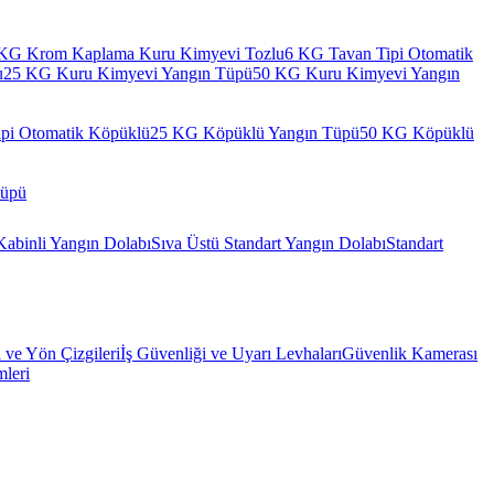
KG Krom Kaplama Kuru Kimyevi Tozlu
6 KG Tavan Tipi Otomatik
u
25 KG Kuru Kimyevi Yangın Tüpü
50 KG Kuru Kimyevi Yangın
pi Otomatik Köpüklü
25 KG Köpüklü Yangın Tüpü
50 KG Köpüklü
Tüpü
Kabinli Yangın Dolabı
Sıva Üstü Standart Yangın Dolabı
Standart
l ve Yön Çizgileri
İş Güvenliği ve Uyarı Levhaları
Güvenlik Kamerası
mleri