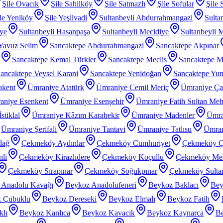
Şile Ovacık
Şile Sahilköy
Şile Satmazlı
Şile Sofular
Şile 
le Yeniköy
Şile Yeşilvadi
Sultanbeyli Abdurrahmangazi
Sulta
iye
Sultanbeyli Hasanpaşa
Sultanbeyli Mecidiye
Sultanbeyli 
 Yavuz Selim
Sancaktepe Abdurrahmangazi
Sancaktepe Akpınar
Sancaktepe Kemal Türkler
Sancaktepe Meclis
Sancaktepe M
ancaktepe Veysel Karani
Sancaktepe Yenidoğan
Sancaktepe Yu
akent
Ümraniye Atatürk
Ümraniye Cemil Meriç
Ümraniye Ç
aniye Esenkent
Ümraniye Esenşehir
Ümraniye Fatih Sultan Me
stiklal
Ümraniye Kâzım Karabekir
Ümraniye Madenler
Ümra
Ümraniye Şerifali
Ümraniye Tantavi
Ümraniye Tatlısu
Ümran
dağ
Çekmeköy Aydınlar
Çekmeköy Cumhuriyet
Çekmeköy Ç
li
Çekmeköy Kirazlıdere
Çekmeköy Koçullu
Çekmeköy Meh
Çekmeköy Sırapınar
Çekmeköy Soğukpınar
Çekmeköy Sultanç
 Anadolu Kavağı
Beykoz Anadolufeneri
Beykoz Baklacı
Bey
 Çubuklu
Beykoz Dereseki
Beykoz Elmalı
Beykoz Fatih
klı
Beykoz Kanlıca
Beykoz Kavacık
Beykoz Kaynarca
Be