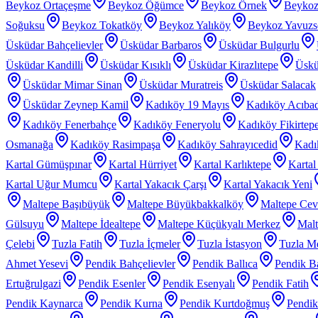
Beykoz Ortaçeşme
Beykoz Öğümce
Beykoz Örnek
Beykoz
Soğuksu
Beykoz Tokatköy
Beykoz Yalıköy
Beykoz Yavuzs
Üsküdar Bahçelievler
Üsküdar Barbaros
Üsküdar Bulgurlu
Üsküdar Kandilli
Üsküdar Kısıklı
Üsküdar Kirazlıtepe
Üskü
Üsküdar Mimar Sinan
Üsküdar Muratreis
Üsküdar Salacak
Üsküdar Zeynep Kamil
Kadıköy 19 Mayıs
Kadıköy Acıba
Kadıköy Fenerbahçe
Kadıköy Feneryolu
Kadıköy Fikirtep
Osmanağa
Kadıköy Rasimpaşa
Kadıköy Sahrayıcedid
Kadı
Kartal Gümüşpınar
Kartal Hürriyet
Kartal Karlıktepe
Karta
Kartal Uğur Mumcu
Kartal Yakacık Çarşı
Kartal Yakacık Yeni
Maltepe Başıbüyük
Maltepe Büyükbakkalköy
Maltepe Cevi
Gülsuyu
Maltepe İdealtepe
Maltepe Küçükyalı Merkez
Malt
Çelebi
Tuzla Fatih
Tuzla İçmeler
Tuzla İstasyon
Tuzla Me
Ahmet Yesevi
Pendik Bahçelievler
Pendik Ballıca
Pendik Ba
Ertuğrulgazi
Pendik Esenler
Pendik Esenyalı
Pendik Fatih
Pendik Kaynarca
Pendik Kurna
Pendik Kurtdoğmuş
Pendik