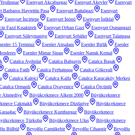
Yeşilpınar
Esenyurt Akçaburgaz
Esenyurt Akevler
Esenyurt
t Barbaros Hayrettin Paşa
Esenyurt Battalgazi
Esenyurt
Esenyurt İncirtepe
Esenyurt İnönü
Esenyurt İstiklal
ip Fazıl Kısakürek
Esenyurt Orhan Gazi
Esenyurt Osmangazi
Esenyurt Süleymaniye
Esenyurt Şehitler
Esenyurt Talatpaşa
senler 15 Temmuz
Esenler Atışalanı
Esenler Birlik
Esenler
Menderes
Esenler Mimar Sinan
Esenler Namık Kemal
rk
Çatalca Aydınlar
Çatalca Bahşayiş
Çatalca Başak
Çatalca Fatih
Çatalca Ferhatpaşa
Çatalca Gökçeali
a
Çatalca Kaleiçi
Çatalca Kalfa
Çatalca Karacaköy Merkez
Çatalca Ormanlı
Çatalca Ovayenice
Çatalca Örcünlü
e Ahmediye
Büyükçekmece Alkent 2000
Büyükçekmece
kmece Çakmaklı
Büyükçekmece Dizdariye
Büyükçekmece
araağaç
Büyükçekmece Kumburgaz
Büyükçekmece
yükçekmece Türkoba
Büyükçekmece Ulus
Büyükçekmece
lu Bülbül
Beyoğlu Camiikebir
Beyoğlu Cihangir
Beyoğlu