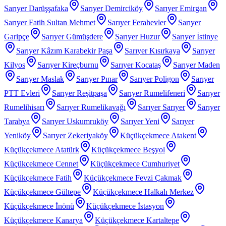
Sarıyer Darüşşafaka
Sarıyer Demirciköy
Sarıyer Emirgan
Sarıyer Fatih Sultan Mehmet
Sarıyer Ferahevler
Sarıyer
Garipçe
Sarıyer Gümüşdere
Sarıyer Huzur
Sarıyer İstinye
Sarıyer Kâzım Karabekir Paşa
Sarıyer Kısırkaya
Sarıyer
Kilyos
Sarıyer Kireçburnu
Sarıyer Kocataş
Sarıyer Maden
Sarıyer Maslak
Sarıyer Pınar
Sarıyer Poligon
Sarıyer
PTT Evleri
Sarıyer Reşitpaşa
Sarıyer Rumelifeneri
Sarıyer
Rumelihisarı
Sarıyer Rumelikavağı
Sarıyer Sarıyer
Sarıyer
Tarabya
Sarıyer Uskumruköy
Sarıyer Yeni
Sarıyer
Yeniköy
Sarıyer Zekeriyaköy
Küçükçekmece Atakent
Küçükçekmece Atatürk
Küçükçekmece Beşyol
Küçükçekmece Cennet
Küçükçekmece Cumhuriyet
Küçükçekmece Fatih
Küçükçekmece Fevzi Çakmak
Küçükçekmece Gültepe
Küçükçekmece Halkalı Merkez
Küçükçekmece İnönü
Küçükçekmece İstasyon
Küçükçekmece Kanarya
Küçükçekmece Kartaltepe