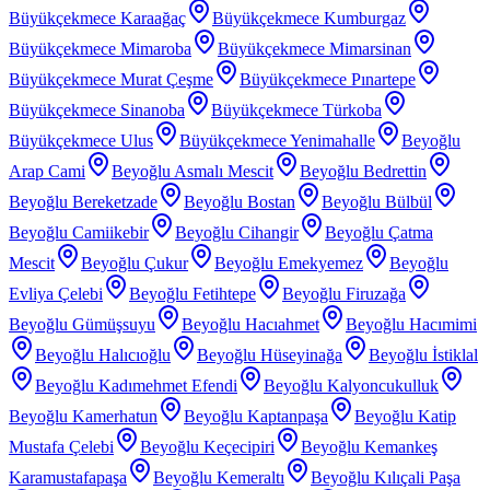
Büyükçekmece Karaağaç
Büyükçekmece Kumburgaz
Büyükçekmece Mimaroba
Büyükçekmece Mimarsinan
Büyükçekmece Murat Çeşme
Büyükçekmece Pınartepe
Büyükçekmece Sinanoba
Büyükçekmece Türkoba
Büyükçekmece Ulus
Büyükçekmece Yenimahalle
Beyoğlu
Arap Cami
Beyoğlu Asmalı Mescit
Beyoğlu Bedrettin
Beyoğlu Bereketzade
Beyoğlu Bostan
Beyoğlu Bülbül
Beyoğlu Camiikebir
Beyoğlu Cihangir
Beyoğlu Çatma
Mescit
Beyoğlu Çukur
Beyoğlu Emekyemez
Beyoğlu
Evliya Çelebi
Beyoğlu Fetihtepe
Beyoğlu Firuzağa
Beyoğlu Gümüşsuyu
Beyoğlu Hacıahmet
Beyoğlu Hacımimi
Beyoğlu Halıcıoğlu
Beyoğlu Hüseyinağa
Beyoğlu İstiklal
Beyoğlu Kadımehmet Efendi
Beyoğlu Kalyoncukulluk
Beyoğlu Kamerhatun
Beyoğlu Kaptanpaşa
Beyoğlu Katip
Mustafa Çelebi
Beyoğlu Keçecipiri
Beyoğlu Kemankeş
Karamustafapaşa
Beyoğlu Kemeraltı
Beyoğlu Kılıçali Paşa