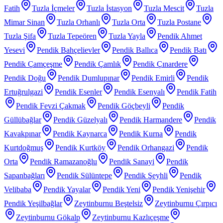
Fatih
Tuzla İçmeler
Tuzla İstasyon
Tuzla Mescit
Tuzla
Mimar Sinan
Tuzla Orhanlı
Tuzla Orta
Tuzla Postane
Tuzla Şifa
Tuzla Tepeören
Tuzla Yayla
Pendik Ahmet
Yesevi
Pendik Bahçelievler
Pendik Ballıca
Pendik Batı
Pendik Çamçeşme
Pendik Çamlık
Pendik Çınardere
Pendik Doğu
Pendik Dumlupınar
Pendik Emirli
Pendik
Ertuğrulgazi
Pendik Esenler
Pendik Esenyalı
Pendik Fatih
Pendik Fevzi Çakmak
Pendik Göçbeyli
Pendik
Güllübağlar
Pendik Güzelyalı
Pendik Harmandere
Pendik
Kavakpınar
Pendik Kaynarca
Pendik Kurna
Pendik
Kurtdoğmuş
Pendik Kurtköy
Pendik Orhangazi
Pendik
Orta
Pendik Ramazanoğlu
Pendik Sanayi
Pendik
Sapanbağları
Pendik Sülüntepe
Pendik Şeyhli
Pendik
Velibaba
Pendik Yayalar
Pendik Yeni
Pendik Yenişehir
Pendik Yeşilbağlar
Zeytinburnu Beştelsiz
Zeytinburnu Çırpıcı
Zeytinburnu Gökalp
Zeytinburnu Kazlıçeşme