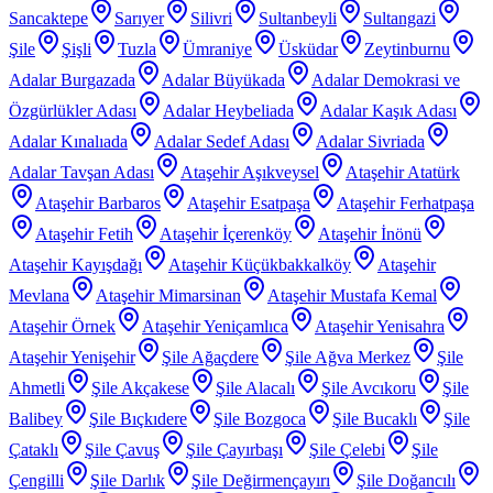
Sancaktepe
Sarıyer
Silivri
Sultanbeyli
Sultangazi
Şile
Şişli
Tuzla
Ümraniye
Üsküdar
Zeytinburnu
Adalar Burgazada
Adalar Büyükada
Adalar Demokrasi ve
Özgürlükler Adası
Adalar Heybeliada
Adalar Kaşık Adası
Adalar Kınalıada
Adalar Sedef Adası
Adalar Sivriada
Adalar Tavşan Adası
Ataşehir Aşıkveysel
Ataşehir Atatürk
Ataşehir Barbaros
Ataşehir Esatpaşa
Ataşehir Ferhatpaşa
Ataşehir Fetih
Ataşehir İçerenköy
Ataşehir İnönü
Ataşehir Kayışdağı
Ataşehir Küçükbakkalköy
Ataşehir
Mevlana
Ataşehir Mimarsinan
Ataşehir Mustafa Kemal
Ataşehir Örnek
Ataşehir Yeniçamlıca
Ataşehir Yenisahra
Ataşehir Yenişehir
Şile Ağaçdere
Şile Ağva Merkez
Şile
Ahmetli
Şile Akçakese
Şile Alacalı
Şile Avcıkoru
Şile
Balibey
Şile Bıçkıdere
Şile Bozgoca
Şile Bucaklı
Şile
Çataklı
Şile Çavuş
Şile Çayırbaşı
Şile Çelebi
Şile
Çengilli
Şile Darlık
Şile Değirmençayırı
Şile Doğancılı