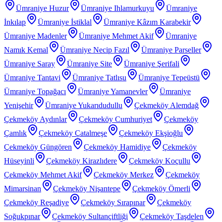
Ümraniye Huzur
Ümraniye Ihlamurkuyu
Ümraniye
İnkılap
Ümraniye İstiklal
Ümraniye Kâzım Karabekir
Ümraniye Madenler
Ümraniye Mehmet Akif
Ümraniye
Namık Kemal
Ümraniye Necip Fazıl
Ümraniye Parseller
Ümraniye Saray
Ümraniye Site
Ümraniye Şerifali
Ümraniye Tantavi
Ümraniye Tatlısu
Ümraniye Tepeüstü
Ümraniye Topağacı
Ümraniye Yamanevler
Ümraniye
Yenişehir
Ümraniye Yukarıdudullu
Çekmeköy Alemdağ
Çekmeköy Aydınlar
Çekmeköy Cumhuriyet
Çekmeköy
Çamlık
Çekmeköy Çatalmeşe
Çekmeköy Ekşioğlu
Çekmeköy Güngören
Çekmeköy Hamidiye
Çekmeköy
Hüseyinli
Çekmeköy Kirazlıdere
Çekmeköy Koçullu
Çekmeköy Mehmet Akif
Çekmeköy Merkez
Çekmeköy
Mimarsinan
Çekmeköy Nişantepe
Çekmeköy Ömerli
Çekmeköy Reşadiye
Çekmeköy Sırapınar
Çekmeköy
Soğukpınar
Çekmeköy Sultançiftliği
Çekmeköy Taşdelen