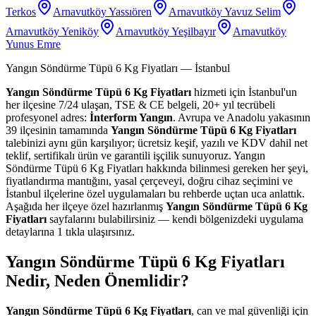
Terkos
Arnavutköy Yassıören
Arnavutköy Yavuz Selim
Arnavutköy Yeniköy
Arnavutköy Yeşilbayır
Arnavutköy
Yunus Emre
Yangın Söndürme Tüpü 6 Kg Fiyatları
— İstanbul
Yangın Söndürme Tüpü 6 Kg Fiyatları
hizmeti için İstanbul'un
her ilçesine 7/24 ulaşan, TSE & CE belgeli, 20+ yıl tecrübeli
profesyonel adres:
İnterform Yangın
. Avrupa ve Anadolu yakasının
39 ilçesinin tamamında
Yangın Söndürme Tüpü 6 Kg Fiyatları
talebinizi aynı gün karşılıyor; ücretsiz keşif, yazılı ve KDV dahil net
teklif, sertifikalı ürün ve garantili işçilik sunuyoruz. Yangın
Söndürme Tüpü 6 Kg Fiyatları hakkında bilinmesi gereken her şeyi,
fiyatlandırma mantığını, yasal çerçeveyi, doğru cihaz seçimini ve
İstanbul ilçelerine özel uygulamaları bu rehberde uçtan uca anlattık.
Aşağıda her ilçeye özel hazırlanmış
Yangın Söndürme Tüpü 6 Kg
Fiyatları
sayfalarını bulabilirsiniz — kendi bölgenizdeki uygulama
detaylarına 1 tıkla ulaşırsınız.
Yangın Söndürme Tüpü 6 Kg Fiyatları
Nedir, Neden Önemlidir?
Yangın Söndürme Tüpü 6 Kg Fiyatları
, can ve mal güvenliği için