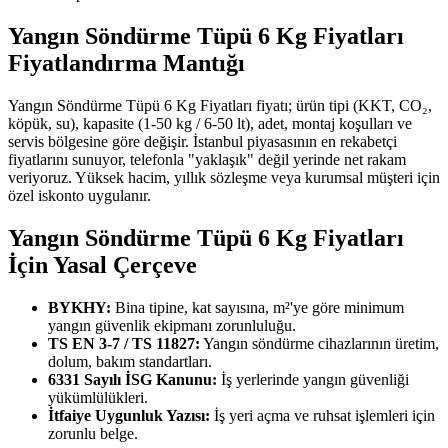
Yangın Söndürme Tüpü 6 Kg Fiyatları
Fiyatlandırma Mantığı
Yangın Söndürme Tüpü 6 Kg Fiyatları fiyatı; ürün tipi (KKT, CO₂,
köpük, su), kapasite (1-50 kg / 6-50 lt), adet, montaj koşulları ve
servis bölgesine göre değişir. İstanbul piyasasının en rekabetçi
fiyatlarını sunuyor, telefonla "yaklaşık" değil yerinde net rakam
veriyoruz. Yüksek hacim, yıllık sözleşme veya kurumsal müşteri için
özel iskonto uygulanır.
Yangın Söndürme Tüpü 6 Kg Fiyatları
İçin Yasal Çerçeve
BYKHY:
Bina tipine, kat sayısına, m²'ye göre minimum
yangın güvenlik ekipmanı zorunluluğu.
TS EN 3-7 / TS 11827:
Yangın söndürme cihazlarının üretim,
dolum, bakım standartları.
6331 Sayılı İSG Kanunu:
İş yerlerinde yangın güvenliği
yükümlülükleri.
İtfaiye Uygunluk Yazısı:
İş yeri açma ve ruhsat işlemleri için
zorunlu belge.