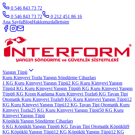
0 546 843 73 72
0 546 843 73 72
0 212 451 86 16
Ana Sayfa
Blog
Hakkımızda
İletişim
Yangın Tüpü
Kuru Kimyevi Tozlu Yangın Söndürme Cihazları
1 KG Kuru Kimyevi Yangın Tüpü
2 KG Kuru Kimyevi Yangın
Tüpü
4 KG Kuru Kimyevi Yangın Tüpü
6 KG Kuru Kimyevi Yangın
Tüpü
6 KG Krom Kaplama Kuru Kimyevi Tozlu
6 KG Tavan Tipi
Otomatik Kuru Kimyevi Tozlu
9 KG Kuru Kimyevi Yangın Tüpü
12
KG Kuru Kimyevi Yangın Tüpü
12 KG Tavan Tipi Otomatik Kuru
Kimyevi Tozlu
25 KG Kuru Kimyevi Yangın Tüpü
50 KG Kuru
Kimyevi Yangın Tüpü
Köpüklü Yangın Söndürme Cihazları
6 KG Köpüklü Yangın Tüpü
6 KG Tavan Tipi Otomatik Köpüklü
9
KG Köpüklü Yangın Tüpü
12 KG Köpüklü Yangın Tüpü
12 KG