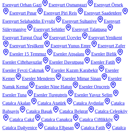
Esenyurt Orhan Gazi
Esenyurt Osmangazi
Esenyurt Örnek
Esenyurt Pınar
Esenyurt Piri Reis
Esenyurt Saadetdere
Esenyurt Selahaddin Eyyubi
Esenyurt Sultaniye
Esenyurt
Süleymaniye
Esenyurt Şehitler
Esenyurt Talatpaşa
Esenyurt Turgut Özal
Esenyurt Üçevler
Esenyurt Yenikent
Esenyurt Yeşilkent
Esenyurt Yunus Emre
Esenyurt Zafer
Esenler 15 Temmuz
Esenler Atışalanı
Esenler Birlik
Esenler Çiftehavuzlar
Esenler Davutpaşa
Esenler Fatih
Esenler Fevzi Çakmak
Esenler Kazım Karabekir
Esenler
Kemer
Esenler Menderes
Esenler Mimar Sinan
Esenler
Namık Kemal
Esenler Nine Hatun
Esenler Oruçreis
Esenler Tuna
Esenler Turgutreis
Esenler Yavuz Selim
Çatalca Akalan
Çatalca Atatürk
Çatalca Aydınlar
Çatalca
Bahşayiş
Çatalca Başak
Çatalca Belgrat
Çatalca Celepköy
Çatalca Çakıl
Çatalca Çanakça
Çatalca Çiftlikköy
Çatalca Dağyenice
Çatalca Elbasan
Çatalca Fatih
Çatalca