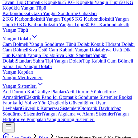
Tavan Tipi Otomatik Köpüklü
25 KG Köpüklü Yangın Tüpü
50 KG
Köpüklü Yangın Tüpü
Karbondioksit Gazlı Yangın Söndürme Cihazları
2 KG Karbondioksitli Yangın Tüpü
5 KG Karbondioksitli Yangın
Tüpü
10 KG Karbondioksitli Yangın Tüpü
30 KG Karbondioksitli
Yangın Tüpü
Yangın Dolabı
Cam Bölmeli Yangın Söndürme Tüpü Dolabı
Köpük Hidrant Dolabı
Cam Bölmeli
Sıva Üstü Cam Kabinli Yangın Dolabı
Sıva Üstü Dik
Tüp Kabinli Yangın Dolabı
Sıva Üstü Standart Yangın
Dolabı
Standart Sahra Tipi Yangın Dolabı
Tüp Kabinli Cam Bölmeli
Sahra Tipi Yangın Dolabı
Yangın Kapıları
Yangın Merdivenleri
Yangın Sistemleri
Acil Durum Kat Tahliye Planları
Acil Durum Yönlendirme
Armatürleri
Elektrik Pano İçi Otomatik Söndürme Sistemleri
Epoksi
Fabrika İçi Yol ve Yön Çizgileri
İş Güvenliği ve Uyarı
Levhaları
Güvenlik Kamerası Sistemleri
Otomatik Davlumbaz
Söndürme Sistemleri
Yangın Algılama ve Alarm Sistemleri
Yangın
Hidrofor ve Pompaları
Yangın Spring Sistemleri