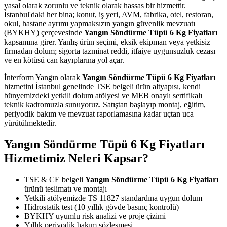
yasal olarak zorunlu ve teknik olarak hassas bir hizmettir.
İstanbul'daki her bina; konut, iş yeri, AVM, fabrika, otel, restoran,
okul, hastane ayrımı yapmaksızın yangın güvenlik mevzuatı
(BYKHY) çerçevesinde
Yangın Söndürme Tüpü 6 Kg Fiyatları
kapsamına girer. Yanlış ürün seçimi, eksik ekipman veya yetkisiz
firmadan dolum; sigorta tazminat reddi, itfaiye uygunsuzluk cezası
ve en kötüsü can kayıplarına yol açar.
İnterform Yangın olarak
Yangın Söndürme Tüpü 6 Kg Fiyatları
hizmetini İstanbul genelinde TSE belgeli ürün altyapısı, kendi
bünyemizdeki yetkili dolum atölyesi ve MEB onaylı sertifikalı
teknik kadromuzla sunuyoruz. Satıştan başlayıp montaj, eğitim,
periyodik bakım ve mevzuat raporlamasına kadar uçtan uca
yürütülmektedir.
Yangın Söndürme Tüpü 6 Kg Fiyatları
Hizmetimiz Neleri Kapsar?
TSE & CE belgeli
Yangın Söndürme Tüpü 6 Kg Fiyatları
ürünü teslimatı ve montajı
Yetkili atölyemizde TS 11827 standardına uygun dolum
Hidrostatik test (10 yıllık gövde basınç kontrolü)
BYKHY uyumlu risk analizi ve proje çizimi
Yıllık periyodik bakım sözleşmesi