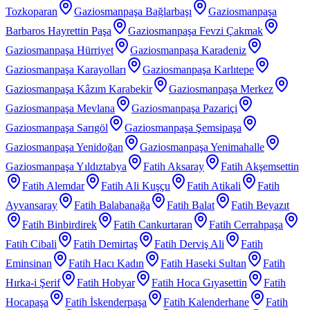
Tozkoparan
Gaziosmanpaşa Bağlarbaşı
Gaziosmanpaşa
Barbaros Hayrettin Paşa
Gaziosmanpaşa Fevzi Çakmak
Gaziosmanpaşa Hürriyet
Gaziosmanpaşa Karadeniz
Gaziosmanpaşa Karayolları
Gaziosmanpaşa Karlıtepe
Gaziosmanpaşa Kâzım Karabekir
Gaziosmanpaşa Merkez
Gaziosmanpaşa Mevlana
Gaziosmanpaşa Pazariçi
Gaziosmanpaşa Sarıgöl
Gaziosmanpaşa Şemsipaşa
Gaziosmanpaşa Yenidoğan
Gaziosmanpaşa Yenimahalle
Gaziosmanpaşa Yıldıztabya
Fatih Aksaray
Fatih Akşemsettin
Fatih Alemdar
Fatih Ali Kuşçu
Fatih Atikali
Fatih
Ayvansaray
Fatih Balabanağa
Fatih Balat
Fatih Beyazıt
Fatih Binbirdirek
Fatih Cankurtaran
Fatih Cerrahpaşa
Fatih Cibali
Fatih Demirtaş
Fatih Derviş Ali
Fatih
Eminsinan
Fatih Hacı Kadın
Fatih Haseki Sultan
Fatih
Hırka-i Şerif
Fatih Hobyar
Fatih Hoca Gıyasettin
Fatih
Hocapaşa
Fatih İskenderpaşa
Fatih Kalenderhane
Fatih