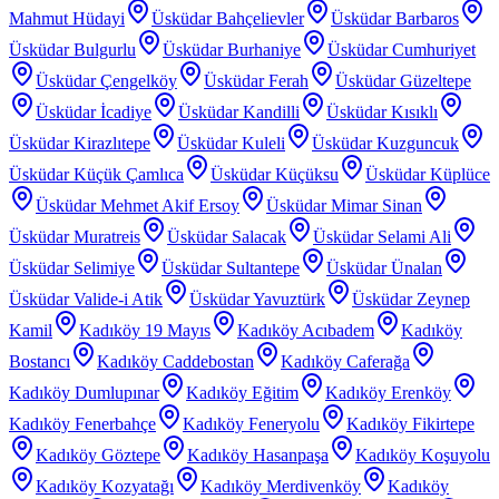
Mahmut Hüdayi
Üsküdar Bahçelievler
Üsküdar Barbaros
Üsküdar Bulgurlu
Üsküdar Burhaniye
Üsküdar Cumhuriyet
Üsküdar Çengelköy
Üsküdar Ferah
Üsküdar Güzeltepe
Üsküdar İcadiye
Üsküdar Kandilli
Üsküdar Kısıklı
Üsküdar Kirazlıtepe
Üsküdar Kuleli
Üsküdar Kuzguncuk
Üsküdar Küçük Çamlıca
Üsküdar Küçüksu
Üsküdar Küplüce
Üsküdar Mehmet Akif Ersoy
Üsküdar Mimar Sinan
Üsküdar Muratreis
Üsküdar Salacak
Üsküdar Selami Ali
Üsküdar Selimiye
Üsküdar Sultantepe
Üsküdar Ünalan
Üsküdar Valide-i Atik
Üsküdar Yavuztürk
Üsküdar Zeynep
Kamil
Kadıköy 19 Mayıs
Kadıköy Acıbadem
Kadıköy
Bostancı
Kadıköy Caddebostan
Kadıköy Caferağa
Kadıköy Dumlupınar
Kadıköy Eğitim
Kadıköy Erenköy
Kadıköy Fenerbahçe
Kadıköy Feneryolu
Kadıköy Fikirtepe
Kadıköy Göztepe
Kadıköy Hasanpaşa
Kadıköy Koşuyolu
Kadıköy Kozyatağı
Kadıköy Merdivenköy
Kadıköy