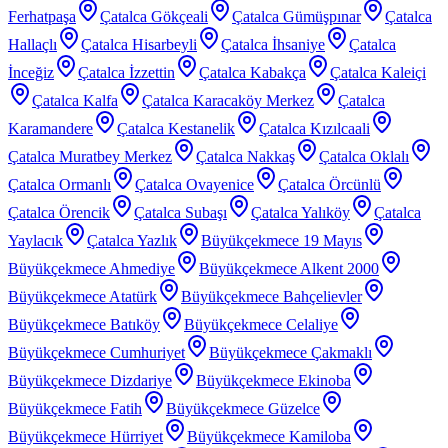
Ferhatpaşa
Çatalca Gökçeali
Çatalca Gümüşpınar
Çatalca
Hallaçlı
Çatalca Hisarbeyli
Çatalca İhsaniye
Çatalca
İnceğiz
Çatalca İzzettin
Çatalca Kabakça
Çatalca Kaleiçi
Çatalca Kalfa
Çatalca Karacaköy Merkez
Çatalca
Karamandere
Çatalca Kestanelik
Çatalca Kızılcaali
Çatalca Muratbey Merkez
Çatalca Nakkaş
Çatalca Oklalı
Çatalca Ormanlı
Çatalca Ovayenice
Çatalca Örcünlü
Çatalca Örencik
Çatalca Subaşı
Çatalca Yalıköy
Çatalca
Yaylacık
Çatalca Yazlık
Büyükçekmece 19 Mayıs
Büyükçekmece Ahmediye
Büyükçekmece Alkent 2000
Büyükçekmece Atatürk
Büyükçekmece Bahçelievler
Büyükçekmece Batıköy
Büyükçekmece Celaliye
Büyükçekmece Cumhuriyet
Büyükçekmece Çakmaklı
Büyükçekmece Dizdariye
Büyükçekmece Ekinoba
Büyükçekmece Fatih
Büyükçekmece Güzelce
Büyükçekmece Hürriyet
Büyükçekmece Kamiloba