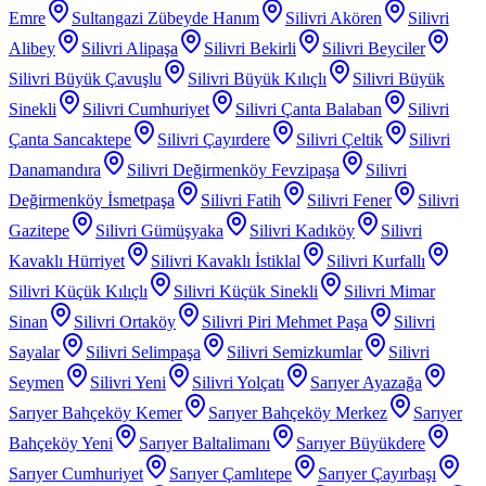
Emre
Sultangazi Zübeyde Hanım
Silivri Akören
Silivri
Alibey
Silivri Alipaşa
Silivri Bekirli
Silivri Beyciler
Silivri Büyük Çavuşlu
Silivri Büyük Kılıçlı
Silivri Büyük
Sinekli
Silivri Cumhuriyet
Silivri Çanta Balaban
Silivri
Çanta Sancaktepe
Silivri Çayırdere
Silivri Çeltik
Silivri
Danamandıra
Silivri Değirmenköy Fevzipaşa
Silivri
Değirmenköy İsmetpaşa
Silivri Fatih
Silivri Fener
Silivri
Gazitepe
Silivri Gümüşyaka
Silivri Kadıköy
Silivri
Kavaklı Hürriyet
Silivri Kavaklı İstiklal
Silivri Kurfallı
Silivri Küçük Kılıçlı
Silivri Küçük Sinekli
Silivri Mimar
Sinan
Silivri Ortaköy
Silivri Piri Mehmet Paşa
Silivri
Sayalar
Silivri Selimpaşa
Silivri Semizkumlar
Silivri
Seymen
Silivri Yeni
Silivri Yolçatı
Sarıyer Ayazağa
Sarıyer Bahçeköy Kemer
Sarıyer Bahçeköy Merkez
Sarıyer
Bahçeköy Yeni
Sarıyer Baltalimanı
Sarıyer Büyükdere
Sarıyer Cumhuriyet
Sarıyer Çamlıtepe
Sarıyer Çayırbaşı