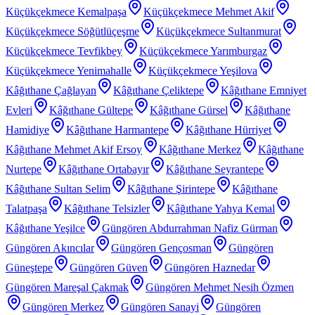
Küçükçekmece Kemalpaşa
Küçükçekmece Mehmet Akif
Küçükçekmece Söğütlüçeşme
Küçükçekmece Sultanmurat
Küçükçekmece Tevfikbey
Küçükçekmece Yarımburgaz
Küçükçekmece Yenimahalle
Küçükçekmece Yeşilova
Kâğıthane Çağlayan
Kâğıthane Çeliktepe
Kâğıthane Emniyet
Evleri
Kâğıthane Gültepe
Kâğıthane Gürsel
Kâğıthane
Hamidiye
Kâğıthane Harmantepe
Kâğıthane Hürriyet
Kâğıthane Mehmet Akif Ersoy
Kâğıthane Merkez
Kâğıthane
Nurtepe
Kâğıthane Ortabayır
Kâğıthane Seyrantepe
Kâğıthane Sultan Selim
Kâğıthane Şirintepe
Kâğıthane
Talatpaşa
Kâğıthane Telsizler
Kâğıthane Yahya Kemal
Kâğıthane Yeşilce
Güngören Abdurrahman Nafiz Gürman
Güngören Akıncılar
Güngören Gençosman
Güngören
Güneştepe
Güngören Güven
Güngören Haznedar
Güngören Mareşal Çakmak
Güngören Mehmet Nesih Özmen
Güngören Merkez
Güngören Sanayi
Güngören