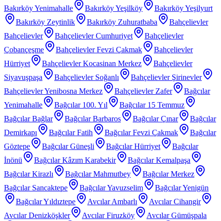
Bakırköy Yenimahalle
Bakırköy Yeşilköy
Bakırköy Yeşilyurt
Bakırköy Zeytinlik
Bakırköy Zuhuratbaba
Bahçelievler
Bahçelievler
Bahçelievler Cumhuriyet
Bahçelievler
Çobançeşme
Bahçelievler Fevzi Çakmak
Bahçelievler
Hürriyet
Bahçelievler Kocasinan Merkez
Bahçelievler
Siyavuşpaşa
Bahçelievler Soğanlı
Bahçelievler Şirinevler
Bahçelievler Yenibosna Merkez
Bahçelievler Zafer
Bağcılar
Yenimahalle
Bağcılar 100. Yıl
Bağcılar 15 Temmuz
Bağcılar Bağlar
Bağcılar Barbaros
Bağcılar Çınar
Bağcılar
Demirkapı
Bağcılar Fatih
Bağcılar Fevzi Çakmak
Bağcılar
Göztepe
Bağcılar Güneşli
Bağcılar Hürriyet
Bağcılar
İnönü
Bağcılar Kâzım Karabekir
Bağcılar Kemalpaşa
Bağcılar Kirazlı
Bağcılar Mahmutbey
Bağcılar Merkez
Bağcılar Sancaktepe
Bağcılar Yavuzselim
Bağcılar Yenigün
Bağcılar Yıldıztepe
Avcılar Ambarlı
Avcılar Cihangir
Avcılar Denizköşkler
Avcılar Firuzköy
Avcılar Gümüşpala