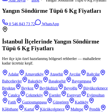
Ana Sayfa
Blog
Yangın Söndürme Tüpü 6 Kg Fiyatları
Yangın Söndürme Tüpü 6 Kg Fiyatları
0 546 843 73 72
WhatsApp
İstanbul İlçelerinde
Yangın Söndürme
Tüpü 6 Kg Fiyatları
Her ilçe için özel hazırlanmış bölgesel rehberler — mahallelere
kadar ücretsiz keşif.
Adalar
Arnavutköy
Ataşehir
Avcılar
Bağcılar
Bahçelievler
Bakırköy
Başakşehir
Bayrampaşa
Beşiktaş
Beykoz
Beylikdüzü
Beyoğlu
Büyükçekmece
Çatalca
Çekmeköy
Esenler
Esenyurt
Eyüpsultan
Fatih
Gaziosmanpaşa
Güngören
Kadıköy
Kâğıthane
Kartal
Küçükçekmece
Maltepe
Pendik