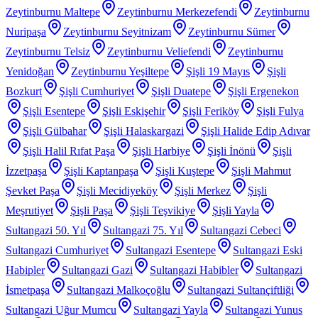
Zeytinburnu Maltepe
Zeytinburnu Merkezefendi
Zeytinburnu
Nuripaşa
Zeytinburnu Seyitnizam
Zeytinburnu Sümer
Zeytinburnu Telsiz
Zeytinburnu Veliefendi
Zeytinburnu
Yenidoğan
Zeytinburnu Yeşiltepe
Şişli 19 Mayıs
Şişli
Bozkurt
Şişli Cumhuriyet
Şişli Duatepe
Şişli Ergenekon
Şişli Esentepe
Şişli Eskişehir
Şişli Feriköy
Şişli Fulya
Şişli Gülbahar
Şişli Halaskargazi
Şişli Halide Edip Adıvar
Şişli Halil Rıfat Paşa
Şişli Harbiye
Şişli İnönü
Şişli
İzzetpaşa
Şişli Kaptanpaşa
Şişli Kuştepe
Şişli Mahmut
Şevket Paşa
Şişli Mecidiyeköy
Şişli Merkez
Şişli
Meşrutiyet
Şişli Paşa
Şişli Teşvikiye
Şişli Yayla
Sultangazi 50. Yıl
Sultangazi 75. Yıl
Sultangazi Cebeci
Sultangazi Cumhuriyet
Sultangazi Esentepe
Sultangazi Eski
Habipler
Sultangazi Gazi
Sultangazi Habibler
Sultangazi
İsmetpaşa
Sultangazi Malkoçoğlu
Sultangazi Sultançiftliği
Sultangazi Uğur Mumcu
Sultangazi Yayla
Sultangazi Yunus