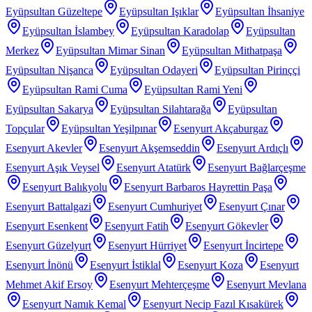
Eyüpsultan Güzeltepe
Eyüpsultan Işıklar
Eyüpsultan İhsaniye
Eyüpsultan İslambey
Eyüpsultan Karadolap
Eyüpsultan
Merkez
Eyüpsultan Mimar Sinan
Eyüpsultan Mithatpaşa
Eyüpsultan Nişanca
Eyüpsultan Odayeri
Eyüpsultan Pirinççi
Eyüpsultan Rami Cuma
Eyüpsultan Rami Yeni
Eyüpsultan Sakarya
Eyüpsultan Silahtarağa
Eyüpsultan
Topçular
Eyüpsultan Yeşilpınar
Esenyurt Akçaburgaz
Esenyurt Akevler
Esenyurt Akşemseddin
Esenyurt Ardıçlı
Esenyurt Aşık Veysel
Esenyurt Atatürk
Esenyurt Bağlarçeşme
Esenyurt Balıkyolu
Esenyurt Barbaros Hayrettin Paşa
Esenyurt Battalgazi
Esenyurt Cumhuriyet
Esenyurt Çınar
Esenyurt Esenkent
Esenyurt Fatih
Esenyurt Gökevler
Esenyurt Güzelyurt
Esenyurt Hürriyet
Esenyurt İncirtepe
Esenyurt İnönü
Esenyurt İstiklal
Esenyurt Koza
Esenyurt
Mehmet Akif Ersoy
Esenyurt Mehterçeşme
Esenyurt Mevlana
Esenyurt Namık Kemal
Esenyurt Necip Fazıl Kısakürek