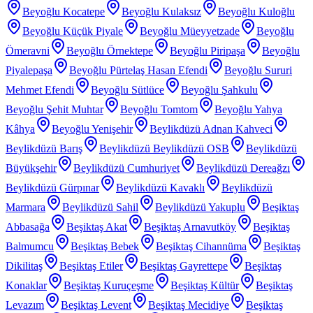
Beyoğlu Kocatepe
Beyoğlu Kulaksız
Beyoğlu Kuloğlu
Beyoğlu Küçük Piyale
Beyoğlu Müeyyetzade
Beyoğlu
Ömeravni
Beyoğlu Örnektepe
Beyoğlu Piripaşa
Beyoğlu
Piyalepaşa
Beyoğlu Pürtelaş Hasan Efendi
Beyoğlu Sururi
Mehmet Efendi
Beyoğlu Sütlüce
Beyoğlu Şahkulu
Beyoğlu Şehit Muhtar
Beyoğlu Tomtom
Beyoğlu Yahya
Kâhya
Beyoğlu Yenişehir
Beylikdüzü Adnan Kahveci
Beylikdüzü Barış
Beylikdüzü Beylikdüzü OSB
Beylikdüzü
Büyükşehir
Beylikdüzü Cumhuriyet
Beylikdüzü Dereağzı
Beylikdüzü Gürpınar
Beylikdüzü Kavaklı
Beylikdüzü
Marmara
Beylikdüzü Sahil
Beylikdüzü Yakuplu
Beşiktaş
Abbasağa
Beşiktaş Akat
Beşiktaş Arnavutköy
Beşiktaş
Balmumcu
Beşiktaş Bebek
Beşiktaş Cihannüma
Beşiktaş
Dikilitaş
Beşiktaş Etiler
Beşiktaş Gayrettepe
Beşiktaş
Konaklar
Beşiktaş Kuruçeşme
Beşiktaş Kültür
Beşiktaş
Levazım
Beşiktaş Levent
Beşiktaş Mecidiye
Beşiktaş