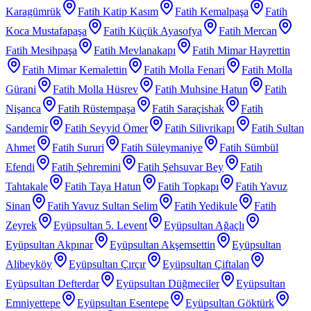
Karagümrük
Fatih Katip Kasım
Fatih Kemalpaşa
Fatih
Koca Mustafapaşa
Fatih Küçük Ayasofya
Fatih Mercan
Fatih Mesihpaşa
Fatih Mevlanakapı
Fatih Mimar Hayrettin
Fatih Mimar Kemalettin
Fatih Molla Fenari
Fatih Molla
Gürani
Fatih Molla Hüsrev
Fatih Muhsine Hatun
Fatih
Nişanca
Fatih Rüstempaşa
Fatih Saraçishak
Fatih
Sarıdemir
Fatih Seyyid Ömer
Fatih Silivrikapı
Fatih Sultan
Ahmet
Fatih Sururi
Fatih Süleymaniye
Fatih Sümbül
Efendi
Fatih Şehremini
Fatih Şehsuvar Bey
Fatih
Tahtakale
Fatih Taya Hatun
Fatih Topkapı
Fatih Yavuz
Sinan
Fatih Yavuz Sultan Selim
Fatih Yedikule
Fatih
Zeyrek
Eyüpsultan 5. Levent
Eyüpsultan Ağaçlı
Eyüpsultan Akpınar
Eyüpsultan Akşemsettin
Eyüpsultan
Alibeyköy
Eyüpsultan Çırçır
Eyüpsultan Çiftalan
Eyüpsultan Defterdar
Eyüpsultan Düğmeciler
Eyüpsultan
Emniyettepe
Eyüpsultan Esentepe
Eyüpsultan Göktürk