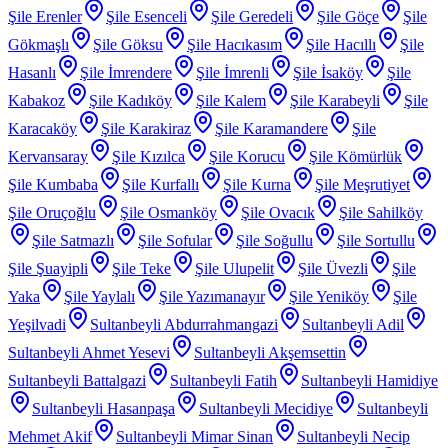
Şile Erenler
Şile Esenceli
Şile Geredeli
Şile Göçe
Şile
Gökmaşlı
Şile Göksu
Şile Hacıkasım
Şile Hacıllı
Şile
Hasanlı
Şile İmrendere
Şile İmrenli
Şile İsaköy
Şile
Kabakoz
Şile Kadıköy
Şile Kalem
Şile Karabeyli
Şile
Karacaköy
Şile Karakiraz
Şile Karamandere
Şile
Kervansaray
Şile Kızılca
Şile Korucu
Şile Kömürlük
Şile Kumbaba
Şile Kurfallı
Şile Kurna
Şile Meşrutiyet
Şile Oruçoğlu
Şile Osmanköy
Şile Ovacık
Şile Sahilköy
Şile Satmazlı
Şile Sofular
Şile Soğullu
Şile Sortullu
Şile Şuayipli
Şile Teke
Şile Ulupelit
Şile Üvezli
Şile
Yaka
Şile Yaylalı
Şile Yazımanayır
Şile Yeniköy
Şile
Yeşilvadi
Sultanbeyli Abdurrahmangazi
Sultanbeyli Adil
Sultanbeyli Ahmet Yesevi
Sultanbeyli Akşemsettin
Sultanbeyli Battalgazi
Sultanbeyli Fatih
Sultanbeyli Hamidiye
Sultanbeyli Hasanpaşa
Sultanbeyli Mecidiye
Sultanbeyli
Mehmet Akif
Sultanbeyli Mimar Sinan
Sultanbeyli Necip