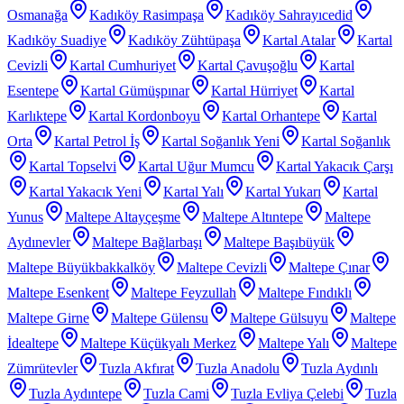
Osmanağa
Kadıköy Rasimpaşa
Kadıköy Sahrayıcedid
Kadıköy Suadiye
Kadıköy Zühtüpaşa
Kartal Atalar
Kartal
Cevizli
Kartal Cumhuriyet
Kartal Çavuşoğlu
Kartal
Esentepe
Kartal Gümüşpınar
Kartal Hürriyet
Kartal
Karlıktepe
Kartal Kordonboyu
Kartal Orhantepe
Kartal
Orta
Kartal Petrol İş
Kartal Soğanlık Yeni
Kartal Soğanlık
Kartal Topselvi
Kartal Uğur Mumcu
Kartal Yakacık Çarşı
Kartal Yakacık Yeni
Kartal Yalı
Kartal Yukarı
Kartal
Yunus
Maltepe Altayçeşme
Maltepe Altıntepe
Maltepe
Aydınevler
Maltepe Bağlarbaşı
Maltepe Başıbüyük
Maltepe Büyükbakkalköy
Maltepe Cevizli
Maltepe Çınar
Maltepe Esenkent
Maltepe Feyzullah
Maltepe Fındıklı
Maltepe Girne
Maltepe Gülensu
Maltepe Gülsuyu
Maltepe
İdealtepe
Maltepe Küçükyalı Merkez
Maltepe Yalı
Maltepe
Zümrütevler
Tuzla Akfırat
Tuzla Anadolu
Tuzla Aydınlı
Tuzla Aydıntepe
Tuzla Cami
Tuzla Evliya Çelebi
Tuzla