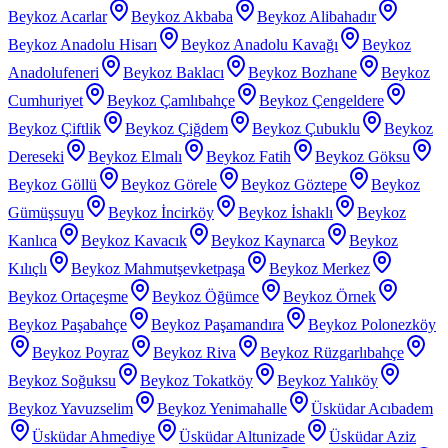
Beykoz Acarlar
Beykoz Akbaba
Beykoz Alibahadır
Beykoz Anadolu Hisarı
Beykoz Anadolu Kavağı
Beykoz
Anadolufeneri
Beykoz Baklacı
Beykoz Bozhane
Beykoz
Cumhuriyet
Beykoz Çamlıbahçe
Beykoz Çengeldere
Beykoz Çiftlik
Beykoz Çiğdem
Beykoz Çubuklu
Beykoz
Dereseki
Beykoz Elmalı
Beykoz Fatih
Beykoz Göksu
Beykoz Göllü
Beykoz Görele
Beykoz Göztepe
Beykoz
Gümüşsuyu
Beykoz İncirköy
Beykoz İshaklı
Beykoz
Kanlıca
Beykoz Kavacık
Beykoz Kaynarca
Beykoz
Kılıçlı
Beykoz Mahmutşevketpaşa
Beykoz Merkez
Beykoz Ortaçeşme
Beykoz Öğümce
Beykoz Örnek
Beykoz Paşabahçe
Beykoz Paşamandıra
Beykoz Polonezköy
Beykoz Poyraz
Beykoz Riva
Beykoz Rüzgarlıbahçe
Beykoz Soğuksu
Beykoz Tokatköy
Beykoz Yalıköy
Beykoz Yavuzselim
Beykoz Yenimahalle
Üsküdar Acıbadem
Üsküdar Ahmediye
Üsküdar Altunizade
Üsküdar Aziz