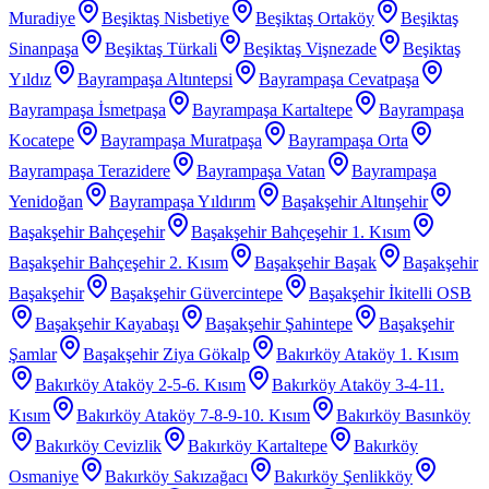
Muradiye
Beşiktaş Nisbetiye
Beşiktaş Ortaköy
Beşiktaş
Sinanpaşa
Beşiktaş Türkali
Beşiktaş Vişnezade
Beşiktaş
Yıldız
Bayrampaşa Altıntepsi
Bayrampaşa Cevatpaşa
Bayrampaşa İsmetpaşa
Bayrampaşa Kartaltepe
Bayrampaşa
Kocatepe
Bayrampaşa Muratpaşa
Bayrampaşa Orta
Bayrampaşa Terazidere
Bayrampaşa Vatan
Bayrampaşa
Yenidoğan
Bayrampaşa Yıldırım
Başakşehir Altınşehir
Başakşehir Bahçeşehir
Başakşehir Bahçeşehir 1. Kısım
Başakşehir Bahçeşehir 2. Kısım
Başakşehir Başak
Başakşehir
Başakşehir
Başakşehir Güvercintepe
Başakşehir İkitelli OSB
Başakşehir Kayabaşı
Başakşehir Şahintepe
Başakşehir
Şamlar
Başakşehir Ziya Gökalp
Bakırköy Ataköy 1. Kısım
Bakırköy Ataköy 2-5-6. Kısım
Bakırköy Ataköy 3-4-11.
Kısım
Bakırköy Ataköy 7-8-9-10. Kısım
Bakırköy Basınköy
Bakırköy Cevizlik
Bakırköy Kartaltepe
Bakırköy
Osmaniye
Bakırköy Sakızağacı
Bakırköy Şenlikköy