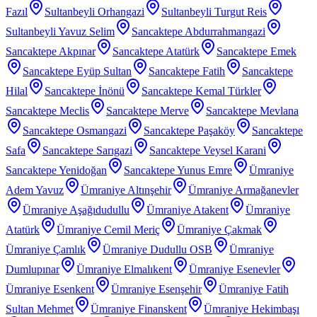
Fazıl
Sultanbeyli Orhangazi
Sultanbeyli Turgut Reis
Sultanbeyli Yavuz Selim
Sancaktepe Abdurrahmangazi
Sancaktepe Akpınar
Sancaktepe Atatürk
Sancaktepe Emek
Sancaktepe Eyüp Sultan
Sancaktepe Fatih
Sancaktepe
Hilal
Sancaktepe İnönü
Sancaktepe Kemal Türkler
Sancaktepe Meclis
Sancaktepe Merve
Sancaktepe Mevlana
Sancaktepe Osmangazi
Sancaktepe Paşaköy
Sancaktepe
Safa
Sancaktepe Sarıgazi
Sancaktepe Veysel Karani
Sancaktepe Yenidoğan
Sancaktepe Yunus Emre
Ümraniye
Adem Yavuz
Ümraniye Altınşehir
Ümraniye Armağanevler
Ümraniye Aşağıdudullu
Ümraniye Atakent
Ümraniye
Atatürk
Ümraniye Cemil Meriç
Ümraniye Çakmak
Ümraniye Çamlık
Ümraniye Dudullu OSB
Ümraniye
Dumlupınar
Ümraniye Elmalıkent
Ümraniye Esenevler
Ümraniye Esenkent
Ümraniye Esenşehir
Ümraniye Fatih
Sultan Mehmet
Ümraniye Finanskent
Ümraniye Hekimbaşı