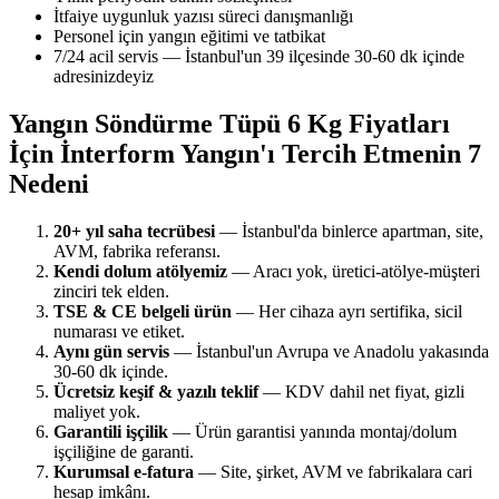
İtfaiye uygunluk yazısı süreci danışmanlığı
Personel için yangın eğitimi ve tatbikat
7/24 acil servis — İstanbul'un 39 ilçesinde 30-60 dk içinde
adresinizdeyiz
Yangın Söndürme Tüpü 6 Kg Fiyatları
İçin İnterform Yangın'ı Tercih Etmenin 7
Nedeni
20+ yıl saha tecrübesi
— İstanbul'da binlerce apartman, site,
AVM, fabrika referansı.
Kendi dolum atölyemiz
— Aracı yok, üretici-atölye-müşteri
zinciri tek elden.
TSE & CE belgeli ürün
— Her cihaza ayrı sertifika, sicil
numarası ve etiket.
Aynı gün servis
— İstanbul'un Avrupa ve Anadolu yakasında
30-60 dk içinde.
Ücretsiz keşif & yazılı teklif
— KDV dahil net fiyat, gizli
maliyet yok.
Garantili işçilik
— Ürün garantisi yanında montaj/dolum
işçiliğine de garanti.
Kurumsal e-fatura
— Site, şirket, AVM ve fabrikalara cari
hesap imkânı.