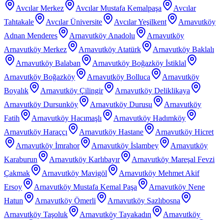
Avcılar Merkez
Avcılar Mustafa Kemalpaşa
Avcılar
Tahtakale
Avcılar Üniversite
Avcılar Yeşilkent
Arnavutköy
Adnan Menderes
Arnavutköy Anadolu
Arnavutköy
Arnavutköy Merkez
Arnavutköy Atatürk
Arnavutköy Baklalı
Arnavutköy Balaban
Arnavutköy Boğazköy İstiklal
Arnavutköy Boğazköy
Arnavutköy Bolluca
Arnavutköy
Boyalık
Arnavutköy Çilingir
Arnavutköy Deliklikaya
Arnavutköy Dursunköy
Arnavutköy Durusu
Arnavutköy
Fatih
Arnavutköy Hacımaşlı
Arnavutköy Hadımköy
Arnavutköy Haraççı
Arnavutköy Hastane
Arnavutköy Hicret
Arnavutköy İmrahor
Arnavutköy İslambey
Arnavutköy
Karaburun
Arnavutköy Karlıbayır
Arnavutköy Mareşal Fevzi
Çakmak
Arnavutköy Mavigöl
Arnavutköy Mehmet Akif
Ersoy
Arnavutköy Mustafa Kemal Paşa
Arnavutköy Nene
Hatun
Arnavutköy Ömerli
Arnavutköy Sazlıbosna
Arnavutköy Taşoluk
Arnavutköy Tayakadın
Arnavutköy