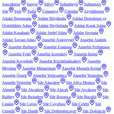
Sancaktepe
Sarıyer
Silivri
Sultanbeyli
Sultangazi
Şile
Şişli
Tuzla
Ümraniye
Üsküdar
Zeytinburnu
Adalar Burgazada
Adalar Büyükada
Adalar Demokrasi ve
Özgürlükler Adası
Adalar Heybeliada
Adalar Kaşık Adası
Adalar Kınalıada
Adalar Sedef Adası
Adalar Sivriada
Adalar Tavşan Adası
Ataşehir Aşıkveysel
Ataşehir Atatürk
Ataşehir Barbaros
Ataşehir Esatpaşa
Ataşehir Ferhatpaşa
Ataşehir Fetih
Ataşehir İçerenköy
Ataşehir İnönü
Ataşehir Kayışdağı
Ataşehir Küçükbakkalköy
Ataşehir
Mevlana
Ataşehir Mimarsinan
Ataşehir Mustafa Kemal
Ataşehir Örnek
Ataşehir Yeniçamlıca
Ataşehir Yenisahra
Ataşehir Yenişehir
Şile Ağaçdere
Şile Ağva Merkez
Şile
Ahmetli
Şile Akçakese
Şile Alacalı
Şile Avcıkoru
Şile
Balibey
Şile Bıçkıdere
Şile Bozgoca
Şile Bucaklı
Şile
Çataklı
Şile Çavuş
Şile Çayırbaşı
Şile Çelebi
Şile
Çengilli
Şile Darlık
Şile Değirmençayırı
Şile Doğancılı