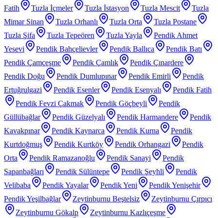
Fatih
Tuzla İçmeler
Tuzla İstasyon
Tuzla Mescit
Tuzla
Mimar Sinan
Tuzla Orhanlı
Tuzla Orta
Tuzla Postane
Tuzla Şifa
Tuzla Tepeören
Tuzla Yayla
Pendik Ahmet
Yesevi
Pendik Bahçelievler
Pendik Ballıca
Pendik Batı
Pendik Çamçeşme
Pendik Çamlık
Pendik Çınardere
Pendik Doğu
Pendik Dumlupınar
Pendik Emirli
Pendik
Ertuğrulgazi
Pendik Esenler
Pendik Esenyalı
Pendik Fatih
Pendik Fevzi Çakmak
Pendik Göçbeyli
Pendik
Güllübağlar
Pendik Güzelyalı
Pendik Harmandere
Pendik
Kavakpınar
Pendik Kaynarca
Pendik Kurna
Pendik
Kurtdoğmuş
Pendik Kurtköy
Pendik Orhangazi
Pendik
Orta
Pendik Ramazanoğlu
Pendik Sanayi
Pendik
Sapanbağları
Pendik Sülüntepe
Pendik Şeyhli
Pendik
Velibaba
Pendik Yayalar
Pendik Yeni
Pendik Yenişehir
Pendik Yeşilbağlar
Zeytinburnu Beştelsiz
Zeytinburnu Çırpıcı
Zeytinburnu Gökalp
Zeytinburnu Kazlıçeşme