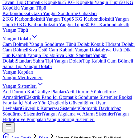
Tavan Tipi Otomatik Köpüklü
25 KG Köpüklü Yangın Tüpü
50 KG
Köpüklü Yangın Tüpü
Karbondioksit Gazlı Yangın Söndürme Cihazları
2 KG Karbondioksitli Yangın Tüpü
5 KG Karbondioksitli Yangın
Tüpü
10 KG Karbondioksitli Yangın Tüpü
30 KG Karbondioksitli
Yangın Tüpü
Yangın Dolabı
Cam Bölmeli Yangın Söndürme Tüpü Dolabı
Köpük Hidrant Dolabı
Cam Bölmeli
Sıva Üstü Cam Kabinli Yangın Dolabı
Sıva Üstü Dik
Tüp Kabinli Yangın Dolabı
Sıva Üstü Standart Yangın
Dolabı
Standart Sahra Tipi Yangın Dolabı
Tüp Kabinli Cam Bölmeli
Sahra Tipi Yangın Dolabı
Yangın Kapıları
Yangın Merdivenleri
Yangın Sistemleri
Acil Durum Kat Tahliye Planları
Acil Durum Yönlendirme
Armatürleri
Elektrik Pano İçi Otomatik Söndürme Sistemleri
Epoksi
Fabrika İçi Yol ve Yön Çizgileri
İş Güvenliği ve Uyarı
Levhaları
Güvenlik Kamerası Sistemleri
Otomatik Davlumbaz
Söndürme Sistemleri
Yangın Algılama ve Alarm Sistemleri
Yangın
Hidrofor ve Pompaları
Yangın Spring Sistemleri