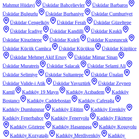
Mahmut Hüdayi
Üsküdar Bahçelievler
Üsküdar Barbaros
Üsküdar Bulgurlu
Üsküdar Burhaniye
Üsküdar Cumhuriyet
Üsküdar Çengelköy
Üsküdar Ferah
Üsküdar Güzeltepe
Üsküdar İcadiye
Üsküdar Kandilli
Üsküdar Kısıklı
Üsküdar Kirazlıtepe
Üsküdar Kuleli
Üsküdar Kuzguncuk
Üsküdar Küçük Çamlıca
Üsküdar Küçüksu
Üsküdar Küplüce
Üsküdar Mehmet Akif Ersoy
Üsküdar Mimar Sinan
Üsküdar Muratreis
Üsküdar Salacak
Üsküdar Selami Ali
Üsküdar Selimiye
Üsküdar Sultantepe
Üsküdar Ünalan
Üsküdar Valide-i Atik
Üsküdar Yavuztürk
Üsküdar Zeynep
Kamil
Kadıköy 19 Mayıs
Kadıköy Acıbadem
Kadıköy
Bostancı
Kadıköy Caddebostan
Kadıköy Caferağa
Kadıköy Dumlupınar
Kadıköy Eğitim
Kadıköy Erenköy
Kadıköy Fenerbahçe
Kadıköy Feneryolu
Kadıköy Fikirtepe
Kadıköy Göztepe
Kadıköy Hasanpaşa
Kadıköy Koşuyolu
Kadıköy Kozyatağı
Kadıköy Merdivenköy
Kadıköy