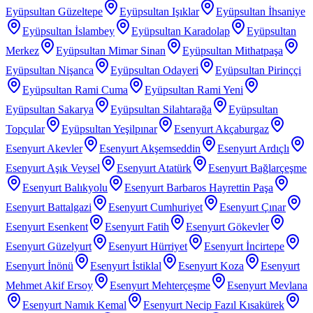
Eyüpsultan Güzeltepe
Eyüpsultan Işıklar
Eyüpsultan İhsaniye
Eyüpsultan İslambey
Eyüpsultan Karadolap
Eyüpsultan
Merkez
Eyüpsultan Mimar Sinan
Eyüpsultan Mithatpaşa
Eyüpsultan Nişanca
Eyüpsultan Odayeri
Eyüpsultan Pirinççi
Eyüpsultan Rami Cuma
Eyüpsultan Rami Yeni
Eyüpsultan Sakarya
Eyüpsultan Silahtarağa
Eyüpsultan
Topçular
Eyüpsultan Yeşilpınar
Esenyurt Akçaburgaz
Esenyurt Akevler
Esenyurt Akşemseddin
Esenyurt Ardıçlı
Esenyurt Aşık Veysel
Esenyurt Atatürk
Esenyurt Bağlarçeşme
Esenyurt Balıkyolu
Esenyurt Barbaros Hayrettin Paşa
Esenyurt Battalgazi
Esenyurt Cumhuriyet
Esenyurt Çınar
Esenyurt Esenkent
Esenyurt Fatih
Esenyurt Gökevler
Esenyurt Güzelyurt
Esenyurt Hürriyet
Esenyurt İncirtepe
Esenyurt İnönü
Esenyurt İstiklal
Esenyurt Koza
Esenyurt
Mehmet Akif Ersoy
Esenyurt Mehterçeşme
Esenyurt Mevlana
Esenyurt Namık Kemal
Esenyurt Necip Fazıl Kısakürek