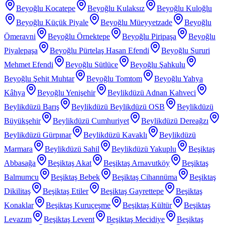
Beyoğlu Kocatepe
Beyoğlu Kulaksız
Beyoğlu Kuloğlu
Beyoğlu Küçük Piyale
Beyoğlu Müeyyetzade
Beyoğlu
Ömeravni
Beyoğlu Örnektepe
Beyoğlu Piripaşa
Beyoğlu
Piyalepaşa
Beyoğlu Pürtelaş Hasan Efendi
Beyoğlu Sururi
Mehmet Efendi
Beyoğlu Sütlüce
Beyoğlu Şahkulu
Beyoğlu Şehit Muhtar
Beyoğlu Tomtom
Beyoğlu Yahya
Kâhya
Beyoğlu Yenişehir
Beylikdüzü Adnan Kahveci
Beylikdüzü Barış
Beylikdüzü Beylikdüzü OSB
Beylikdüzü
Büyükşehir
Beylikdüzü Cumhuriyet
Beylikdüzü Dereağzı
Beylikdüzü Gürpınar
Beylikdüzü Kavaklı
Beylikdüzü
Marmara
Beylikdüzü Sahil
Beylikdüzü Yakuplu
Beşiktaş
Abbasağa
Beşiktaş Akat
Beşiktaş Arnavutköy
Beşiktaş
Balmumcu
Beşiktaş Bebek
Beşiktaş Cihannüma
Beşiktaş
Dikilitaş
Beşiktaş Etiler
Beşiktaş Gayrettepe
Beşiktaş
Konaklar
Beşiktaş Kuruçeşme
Beşiktaş Kültür
Beşiktaş
Levazım
Beşiktaş Levent
Beşiktaş Mecidiye
Beşiktaş