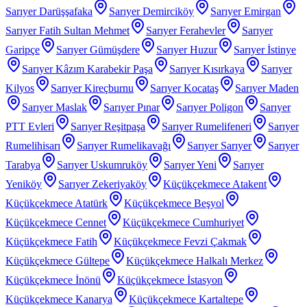
Sarıyer Darüşşafaka
Sarıyer Demirciköy
Sarıyer Emirgan
Sarıyer Fatih Sultan Mehmet
Sarıyer Ferahevler
Sarıyer
Garipçe
Sarıyer Gümüşdere
Sarıyer Huzur
Sarıyer İstinye
Sarıyer Kâzım Karabekir Paşa
Sarıyer Kısırkaya
Sarıyer
Kilyos
Sarıyer Kireçburnu
Sarıyer Kocataş
Sarıyer Maden
Sarıyer Maslak
Sarıyer Pınar
Sarıyer Poligon
Sarıyer
PTT Evleri
Sarıyer Reşitpaşa
Sarıyer Rumelifeneri
Sarıyer
Rumelihisarı
Sarıyer Rumelikavağı
Sarıyer Sarıyer
Sarıyer
Tarabya
Sarıyer Uskumruköy
Sarıyer Yeni
Sarıyer
Yeniköy
Sarıyer Zekeriyaköy
Küçükçekmece Atakent
Küçükçekmece Atatürk
Küçükçekmece Beşyol
Küçükçekmece Cennet
Küçükçekmece Cumhuriyet
Küçükçekmece Fatih
Küçükçekmece Fevzi Çakmak
Küçükçekmece Gültepe
Küçükçekmece Halkalı Merkez
Küçükçekmece İnönü
Küçükçekmece İstasyon
Küçükçekmece Kanarya
Küçükçekmece Kartaltepe