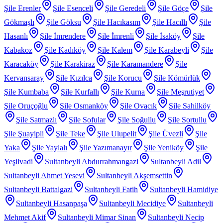
Şile Erenler
Şile Esenceli
Şile Geredeli
Şile Göçe
Şile
Gökmaşlı
Şile Göksu
Şile Hacıkasım
Şile Hacıllı
Şile
Hasanlı
Şile İmrendere
Şile İmrenli
Şile İsaköy
Şile
Kabakoz
Şile Kadıköy
Şile Kalem
Şile Karabeyli
Şile
Karacaköy
Şile Karakiraz
Şile Karamandere
Şile
Kervansaray
Şile Kızılca
Şile Korucu
Şile Kömürlük
Şile Kumbaba
Şile Kurfallı
Şile Kurna
Şile Meşrutiyet
Şile Oruçoğlu
Şile Osmanköy
Şile Ovacık
Şile Sahilköy
Şile Satmazlı
Şile Sofular
Şile Soğullu
Şile Sortullu
Şile Şuayipli
Şile Teke
Şile Ulupelit
Şile Üvezli
Şile
Yaka
Şile Yaylalı
Şile Yazımanayır
Şile Yeniköy
Şile
Yeşilvadi
Sultanbeyli Abdurrahmangazi
Sultanbeyli Adil
Sultanbeyli Ahmet Yesevi
Sultanbeyli Akşemsettin
Sultanbeyli Battalgazi
Sultanbeyli Fatih
Sultanbeyli Hamidiye
Sultanbeyli Hasanpaşa
Sultanbeyli Mecidiye
Sultanbeyli
Mehmet Akif
Sultanbeyli Mimar Sinan
Sultanbeyli Necip