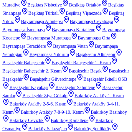
Muradiye
Beşiktaş Nisbetiye
Beşiktaş Ortaköy
Beşiktaş
Sinanpaşa
Beşiktaş Türkali
Beşiktaş Vişnezade
Beşiktaş
Yıldız
Bayrampaşa Altıntepsi
Bayrampaşa Cevatpaşa
Bayrampaşa İsmetpaşa
Bayrampaşa Kartaltepe
Bayrampaşa
Kocatepe
Bayrampaşa Muratpaşa
Bayrampaşa Orta
Bayrampaşa Terazidere
Bayrampaşa Vatan
Bayrampaşa
Yenidoğan
Bayrampaşa Yıldırım
Başakşehir Altınşehir
Başakşehir Bahçeşehir
Başakşehir Bahçeşehir 1. Kısım
Başakşehir Bahçeşehir 2. Kısım
Başakşehir Başak
Başakşehir
Başakşehir
Başakşehir Güvercintepe
Başakşehir İkitelli OSB
Başakşehir Kayabaşı
Başakşehir Şahintepe
Başakşehir
Şamlar
Başakşehir Ziya Gökalp
Bakırköy Ataköy 1. Kısım
Bakırköy Ataköy 2-5-6. Kısım
Bakırköy Ataköy 3-4-11.
Kısım
Bakırköy Ataköy 7-8-9-10. Kısım
Bakırköy Basınköy
Bakırköy Cevizlik
Bakırköy Kartaltepe
Bakırköy
Osmaniye
Bakırköy Sakızağacı
Bakırköy Şenlikköy