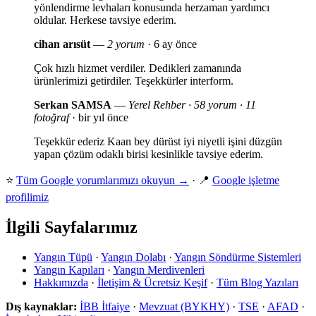
yönlendirme levhaları konusunda herzaman yardımcı
oldular. Herkese tavsiye ederim.
cihan arısüt
—
2 yorum
· 6 ay önce
Çok hızlı hizmet verdiler. Dedikleri zamanında
ürünlerimizi getirdiler. Teşekkürler interform.
Serkan SAMSA
—
Yerel Rehber · 58 yorum · 11
fotoğraf
· bir yıl önce
Teşekkür ederiz Kaan bey dürüst iyi niyetli işini düzgün
yapan çözüm odaklı birisi kesinlikle tavsiye ederim.
⭐
Tüm Google yorumlarımızı okuyun →
· 📍
Google işletme
profilimiz
İlgili Sayfalarımız
Yangın Tüpü
·
Yangın Dolabı
·
Yangın Söndürme Sistemleri
Yangın Kapıları
·
Yangın Merdivenleri
Hakkımızda
·
İletişim & Ücretsiz Keşif
·
Tüm Blog Yazıları
Dış kaynaklar:
İBB İtfaiye
·
Mevzuat (BYKHY)
·
TSE
·
AFAD
·