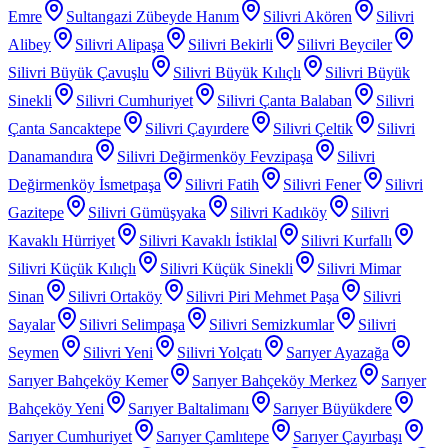
Emre
Sultangazi Zübeyde Hanım
Silivri Akören
Silivri
Alibey
Silivri Alipaşa
Silivri Bekirli
Silivri Beyciler
Silivri Büyük Çavuşlu
Silivri Büyük Kılıçlı
Silivri Büyük
Sinekli
Silivri Cumhuriyet
Silivri Çanta Balaban
Silivri
Çanta Sancaktepe
Silivri Çayırdere
Silivri Çeltik
Silivri
Danamandıra
Silivri Değirmenköy Fevzipaşa
Silivri
Değirmenköy İsmetpaşa
Silivri Fatih
Silivri Fener
Silivri
Gazitepe
Silivri Gümüşyaka
Silivri Kadıköy
Silivri
Kavaklı Hürriyet
Silivri Kavaklı İstiklal
Silivri Kurfallı
Silivri Küçük Kılıçlı
Silivri Küçük Sinekli
Silivri Mimar
Sinan
Silivri Ortaköy
Silivri Piri Mehmet Paşa
Silivri
Sayalar
Silivri Selimpaşa
Silivri Semizkumlar
Silivri
Seymen
Silivri Yeni
Silivri Yolçatı
Sarıyer Ayazağa
Sarıyer Bahçeköy Kemer
Sarıyer Bahçeköy Merkez
Sarıyer
Bahçeköy Yeni
Sarıyer Baltalimanı
Sarıyer Büyükdere
Sarıyer Cumhuriyet
Sarıyer Çamlıtepe
Sarıyer Çayırbaşı