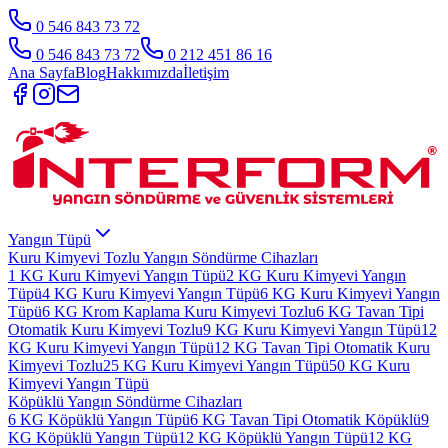
0 546 843 73 72
0 546 843 73 72
0 212 451 86 16
Ana Sayfa
Blog
Hakkımızda
İletişim
Yangın Tüpü
Kuru Kimyevi Tozlu Yangın Söndürme Cihazları
1 KG Kuru Kimyevi Yangın Tüpü
2 KG Kuru Kimyevi Yangın
Tüpü
4 KG Kuru Kimyevi Yangın Tüpü
6 KG Kuru Kimyevi Yangın
Tüpü
6 KG Krom Kaplama Kuru Kimyevi Tozlu
6 KG Tavan Tipi
Otomatik Kuru Kimyevi Tozlu
9 KG Kuru Kimyevi Yangın Tüpü
12
KG Kuru Kimyevi Yangın Tüpü
12 KG Tavan Tipi Otomatik Kuru
Kimyevi Tozlu
25 KG Kuru Kimyevi Yangın Tüpü
50 KG Kuru
Kimyevi Yangın Tüpü
Köpüklü Yangın Söndürme Cihazları
6 KG Köpüklü Yangın Tüpü
6 KG Tavan Tipi Otomatik Köpüklü
9
KG Köpüklü Yangın Tüpü
12 KG Köpüklü Yangın Tüpü
12 KG