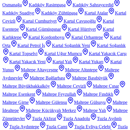
Osmanağa
Kadıköy Rasimpaşa
Kadıköy Sahrayıcedid
Kadıköy Suadiye
Kadıköy Zühtüpaşa
Kartal Atalar
Kartal
Cevizli
Kartal Cumhuriyet
Kartal Çavuşoğlu
Kartal
Esentepe
Kartal Gümüşpınar
Kartal Hürriyet
Kartal
Karlıktepe
Kartal Kordonboyu
Kartal Orhantepe
Kartal
Orta
Kartal Petrol İş
Kartal Soğanlık Yeni
Kartal Soğanlık
Kartal Topselvi
Kartal Uğur Mumcu
Kartal Yakacık Çarşı
Kartal Yakacık Yeni
Kartal Yalı
Kartal Yukarı
Kartal
Yunus
Maltepe Altayçeşme
Maltepe Altıntepe
Maltepe
Aydınevler
Maltepe Bağlarbaşı
Maltepe Başıbüyük
Maltepe Büyükbakkalköy
Maltepe Cevizli
Maltepe Çınar
Maltepe Esenkent
Maltepe Feyzullah
Maltepe Fındıklı
Maltepe Girne
Maltepe Gülensu
Maltepe Gülsuyu
Maltepe
İdealtepe
Maltepe Küçükyalı Merkez
Maltepe Yalı
Maltepe
Zümrütevler
Tuzla Akfırat
Tuzla Anadolu
Tuzla Aydınlı
Tuzla Aydıntepe
Tuzla Cami
Tuzla Evliya Çelebi
Tuzla