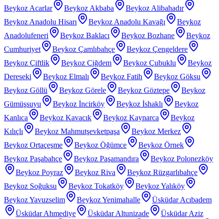
Beykoz Acarlar
Beykoz Akbaba
Beykoz Alibahadır
Beykoz Anadolu Hisarı
Beykoz Anadolu Kavağı
Beykoz
Anadolufeneri
Beykoz Baklacı
Beykoz Bozhane
Beykoz
Cumhuriyet
Beykoz Çamlıbahçe
Beykoz Çengeldere
Beykoz Çiftlik
Beykoz Çiğdem
Beykoz Çubuklu
Beykoz
Dereseki
Beykoz Elmalı
Beykoz Fatih
Beykoz Göksu
Beykoz Göllü
Beykoz Görele
Beykoz Göztepe
Beykoz
Gümüşsuyu
Beykoz İncirköy
Beykoz İshaklı
Beykoz
Kanlıca
Beykoz Kavacık
Beykoz Kaynarca
Beykoz
Kılıçlı
Beykoz Mahmutşevketpaşa
Beykoz Merkez
Beykoz Ortaçeşme
Beykoz Öğümce
Beykoz Örnek
Beykoz Paşabahçe
Beykoz Paşamandıra
Beykoz Polonezköy
Beykoz Poyraz
Beykoz Riva
Beykoz Rüzgarlıbahçe
Beykoz Soğuksu
Beykoz Tokatköy
Beykoz Yalıköy
Beykoz Yavuzselim
Beykoz Yenimahalle
Üsküdar Acıbadem
Üsküdar Ahmediye
Üsküdar Altunizade
Üsküdar Aziz