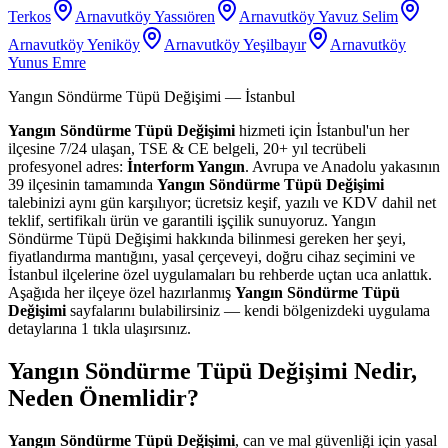
Terkos
Arnavutköy Yassıören
Arnavutköy Yavuz Selim
Arnavutköy Yeniköy
Arnavutköy Yeşilbayır
Arnavutköy
Yunus Emre
Yangın Söndürme Tüpü Değişimi
— İstanbul
Yangın Söndürme Tüpü Değişimi
hizmeti için İstanbul'un her
ilçesine 7/24 ulaşan, TSE & CE belgeli, 20+ yıl tecrübeli
profesyonel adres:
İnterform Yangın
. Avrupa ve Anadolu yakasının
39 ilçesinin tamamında
Yangın Söndürme Tüpü Değişimi
talebinizi aynı gün karşılıyor; ücretsiz keşif, yazılı ve KDV dahil net
teklif, sertifikalı ürün ve garantili işçilik sunuyoruz. Yangın
Söndürme Tüpü Değişimi hakkında bilinmesi gereken her şeyi,
fiyatlandırma mantığını, yasal çerçeveyi, doğru cihaz seçimini ve
İstanbul ilçelerine özel uygulamaları bu rehberde uçtan uca anlattık.
Aşağıda her ilçeye özel hazırlanmış
Yangın Söndürme Tüpü
Değişimi
sayfalarını bulabilirsiniz — kendi bölgenizdeki uygulama
detaylarına 1 tıkla ulaşırsınız.
Yangın Söndürme Tüpü Değişimi Nedir,
Neden Önemlidir?
Yangın Söndürme Tüpü Değişimi
, can ve mal güvenliği için yasal