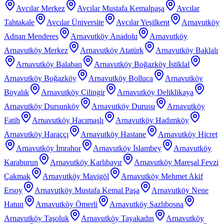
Avcılar Merkez
Avcılar Mustafa Kemalpaşa
Avcılar
Tahtakale
Avcılar Üniversite
Avcılar Yeşilkent
Arnavutköy
Adnan Menderes
Arnavutköy Anadolu
Arnavutköy
Arnavutköy Merkez
Arnavutköy Atatürk
Arnavutköy Baklalı
Arnavutköy Balaban
Arnavutköy Boğazköy İstiklal
Arnavutköy Boğazköy
Arnavutköy Bolluca
Arnavutköy
Boyalık
Arnavutköy Çilingir
Arnavutköy Deliklikaya
Arnavutköy Dursunköy
Arnavutköy Durusu
Arnavutköy
Fatih
Arnavutköy Hacımaşlı
Arnavutköy Hadımköy
Arnavutköy Haraççı
Arnavutköy Hastane
Arnavutköy Hicret
Arnavutköy İmrahor
Arnavutköy İslambey
Arnavutköy
Karaburun
Arnavutköy Karlıbayır
Arnavutköy Mareşal Fevzi
Çakmak
Arnavutköy Mavigöl
Arnavutköy Mehmet Akif
Ersoy
Arnavutköy Mustafa Kemal Paşa
Arnavutköy Nene
Hatun
Arnavutköy Ömerli
Arnavutköy Sazlıbosna
Arnavutköy Taşoluk
Arnavutköy Tayakadın
Arnavutköy