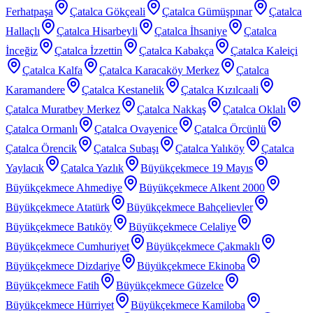
Ferhatpaşa
Çatalca Gökçeali
Çatalca Gümüşpınar
Çatalca
Hallaçlı
Çatalca Hisarbeyli
Çatalca İhsaniye
Çatalca
İnceğiz
Çatalca İzzettin
Çatalca Kabakça
Çatalca Kaleiçi
Çatalca Kalfa
Çatalca Karacaköy Merkez
Çatalca
Karamandere
Çatalca Kestanelik
Çatalca Kızılcaali
Çatalca Muratbey Merkez
Çatalca Nakkaş
Çatalca Oklalı
Çatalca Ormanlı
Çatalca Ovayenice
Çatalca Örcünlü
Çatalca Örencik
Çatalca Subaşı
Çatalca Yalıköy
Çatalca
Yaylacık
Çatalca Yazlık
Büyükçekmece 19 Mayıs
Büyükçekmece Ahmediye
Büyükçekmece Alkent 2000
Büyükçekmece Atatürk
Büyükçekmece Bahçelievler
Büyükçekmece Batıköy
Büyükçekmece Celaliye
Büyükçekmece Cumhuriyet
Büyükçekmece Çakmaklı
Büyükçekmece Dizdariye
Büyükçekmece Ekinoba
Büyükçekmece Fatih
Büyükçekmece Güzelce
Büyükçekmece Hürriyet
Büyükçekmece Kamiloba