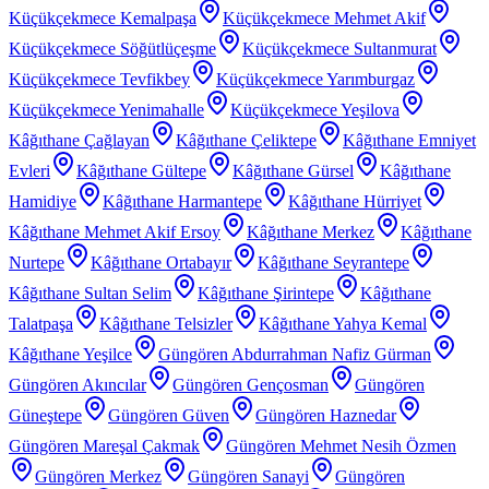
Küçükçekmece Kemalpaşa
Küçükçekmece Mehmet Akif
Küçükçekmece Söğütlüçeşme
Küçükçekmece Sultanmurat
Küçükçekmece Tevfikbey
Küçükçekmece Yarımburgaz
Küçükçekmece Yenimahalle
Küçükçekmece Yeşilova
Kâğıthane Çağlayan
Kâğıthane Çeliktepe
Kâğıthane Emniyet
Evleri
Kâğıthane Gültepe
Kâğıthane Gürsel
Kâğıthane
Hamidiye
Kâğıthane Harmantepe
Kâğıthane Hürriyet
Kâğıthane Mehmet Akif Ersoy
Kâğıthane Merkez
Kâğıthane
Nurtepe
Kâğıthane Ortabayır
Kâğıthane Seyrantepe
Kâğıthane Sultan Selim
Kâğıthane Şirintepe
Kâğıthane
Talatpaşa
Kâğıthane Telsizler
Kâğıthane Yahya Kemal
Kâğıthane Yeşilce
Güngören Abdurrahman Nafiz Gürman
Güngören Akıncılar
Güngören Gençosman
Güngören
Güneştepe
Güngören Güven
Güngören Haznedar
Güngören Mareşal Çakmak
Güngören Mehmet Nesih Özmen
Güngören Merkez
Güngören Sanayi
Güngören