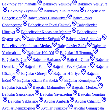
Bakırköy Yenimahalle
Bakırköy Yeşilköy
Bakırköy Yeşilyurt
Bakırköy Zeytinlik
Bakırköy Zuhuratbaba
Bahçelievler
Bahçelievler
Bahçelievler Cumhuriyet
Bahçelievler
Çobançeşme
Bahçelievler Fevzi Çakmak
Bahçelievler
Hürriyet
Bahçelievler Kocasinan Merkez
Bahçelievler
Siyavuşpaşa
Bahçelievler Soğanlı
Bahçelievler Şirinevler
Bahçelievler Yenibosna Merkez
Bahçelievler Zafer
Bağcılar
Yenimahalle
Bağcılar 100. Yıl
Bağcılar 15 Temmuz
Bağcılar Bağlar
Bağcılar Barbaros
Bağcılar Çınar
Bağcılar
Demirkapı
Bağcılar Fatih
Bağcılar Fevzi Çakmak
Bağcılar
Göztepe
Bağcılar Güneşli
Bağcılar Hürriyet
Bağcılar
İnönü
Bağcılar Kâzım Karabekir
Bağcılar Kemalpaşa
Bağcılar Kirazlı
Bağcılar Mahmutbey
Bağcılar Merkez
Bağcılar Sancaktepe
Bağcılar Yavuzselim
Bağcılar Yenigün
Bağcılar Yıldıztepe
Avcılar Ambarlı
Avcılar Cihangir
Avcılar Denizköşkler
Avcılar Firuzköy
Avcılar Gümüşpala