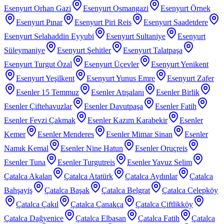
Esenyurt Orhan Gazi
Esenyurt Osmangazi
Esenyurt Örnek
Esenyurt Pınar
Esenyurt Piri Reis
Esenyurt Saadetdere
Esenyurt Selahaddin Eyyubi
Esenyurt Sultaniye
Esenyurt
Süleymaniye
Esenyurt Şehitler
Esenyurt Talatpaşa
Esenyurt Turgut Özal
Esenyurt Üçevler
Esenyurt Yenikent
Esenyurt Yeşilkent
Esenyurt Yunus Emre
Esenyurt Zafer
Esenler 15 Temmuz
Esenler Atışalanı
Esenler Birlik
Esenler Çiftehavuzlar
Esenler Davutpaşa
Esenler Fatih
Esenler Fevzi Çakmak
Esenler Kazım Karabekir
Esenler
Kemer
Esenler Menderes
Esenler Mimar Sinan
Esenler
Namık Kemal
Esenler Nine Hatun
Esenler Oruçreis
Esenler Tuna
Esenler Turgutreis
Esenler Yavuz Selim
Çatalca Akalan
Çatalca Atatürk
Çatalca Aydınlar
Çatalca
Bahşayiş
Çatalca Başak
Çatalca Belgrat
Çatalca Celepköy
Çatalca Çakıl
Çatalca Çanakça
Çatalca Çiftlikköy
Çatalca Dağyenice
Çatalca Elbasan
Çatalca Fatih
Çatalca