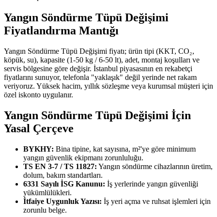
Yangın Söndürme Tüpü Değişimi
Fiyatlandırma Mantığı
Yangın Söndürme Tüpü Değişimi fiyatı; ürün tipi (KKT, CO₂,
köpük, su), kapasite (1-50 kg / 6-50 lt), adet, montaj koşulları ve
servis bölgesine göre değişir. İstanbul piyasasının en rekabetçi
fiyatlarını sunuyor, telefonla "yaklaşık" değil yerinde net rakam
veriyoruz. Yüksek hacim, yıllık sözleşme veya kurumsal müşteri için
özel iskonto uygulanır.
Yangın Söndürme Tüpü Değişimi İçin
Yasal Çerçeve
BYKHY:
Bina tipine, kat sayısına, m²'ye göre minimum
yangın güvenlik ekipmanı zorunluluğu.
TS EN 3-7 / TS 11827:
Yangın söndürme cihazlarının üretim,
dolum, bakım standartları.
6331 Sayılı İSG Kanunu:
İş yerlerinde yangın güvenliği
yükümlülükleri.
İtfaiye Uygunluk Yazısı:
İş yeri açma ve ruhsat işlemleri için
zorunlu belge.