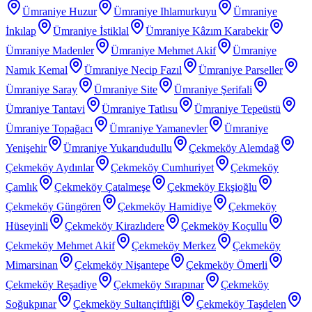
Ümraniye Huzur
Ümraniye Ihlamurkuyu
Ümraniye
İnkılap
Ümraniye İstiklal
Ümraniye Kâzım Karabekir
Ümraniye Madenler
Ümraniye Mehmet Akif
Ümraniye
Namık Kemal
Ümraniye Necip Fazıl
Ümraniye Parseller
Ümraniye Saray
Ümraniye Site
Ümraniye Şerifali
Ümraniye Tantavi
Ümraniye Tatlısu
Ümraniye Tepeüstü
Ümraniye Topağacı
Ümraniye Yamanevler
Ümraniye
Yenişehir
Ümraniye Yukarıdudullu
Çekmeköy Alemdağ
Çekmeköy Aydınlar
Çekmeköy Cumhuriyet
Çekmeköy
Çamlık
Çekmeköy Çatalmeşe
Çekmeköy Ekşioğlu
Çekmeköy Güngören
Çekmeköy Hamidiye
Çekmeköy
Hüseyinli
Çekmeköy Kirazlıdere
Çekmeköy Koçullu
Çekmeköy Mehmet Akif
Çekmeköy Merkez
Çekmeköy
Mimarsinan
Çekmeköy Nişantepe
Çekmeköy Ömerli
Çekmeköy Reşadiye
Çekmeköy Sırapınar
Çekmeköy
Soğukpınar
Çekmeköy Sultançiftliği
Çekmeköy Taşdelen