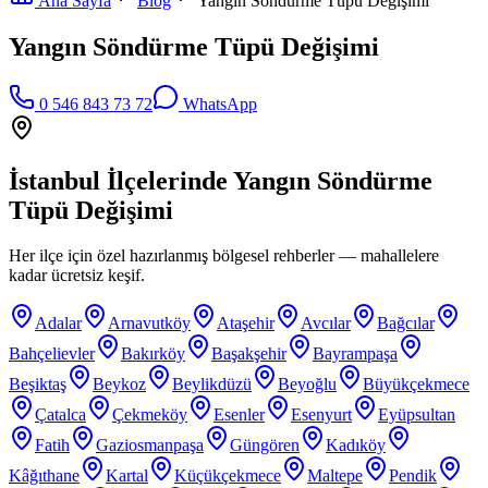
Ana Sayfa
Blog
Yangın Söndürme Tüpü Değişimi
Yangın Söndürme Tüpü Değişimi
0 546 843 73 72
WhatsApp
İstanbul İlçelerinde
Yangın Söndürme
Tüpü Değişimi
Her ilçe için özel hazırlanmış bölgesel rehberler — mahallelere
kadar ücretsiz keşif.
Adalar
Arnavutköy
Ataşehir
Avcılar
Bağcılar
Bahçelievler
Bakırköy
Başakşehir
Bayrampaşa
Beşiktaş
Beykoz
Beylikdüzü
Beyoğlu
Büyükçekmece
Çatalca
Çekmeköy
Esenler
Esenyurt
Eyüpsultan
Fatih
Gaziosmanpaşa
Güngören
Kadıköy
Kâğıthane
Kartal
Küçükçekmece
Maltepe
Pendik