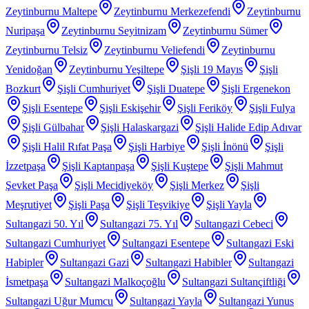
Zeytinburnu Maltepe
Zeytinburnu Merkezefendi
Zeytinburnu
Nuripaşa
Zeytinburnu Seyitnizam
Zeytinburnu Sümer
Zeytinburnu Telsiz
Zeytinburnu Veliefendi
Zeytinburnu
Yenidoğan
Zeytinburnu Yeşiltepe
Şişli 19 Mayıs
Şişli
Bozkurt
Şişli Cumhuriyet
Şişli Duatepe
Şişli Ergenekon
Şişli Esentepe
Şişli Eskişehir
Şişli Feriköy
Şişli Fulya
Şişli Gülbahar
Şişli Halaskargazi
Şişli Halide Edip Adıvar
Şişli Halil Rıfat Paşa
Şişli Harbiye
Şişli İnönü
Şişli
İzzetpaşa
Şişli Kaptanpaşa
Şişli Kuştepe
Şişli Mahmut
Şevket Paşa
Şişli Mecidiyeköy
Şişli Merkez
Şişli
Meşrutiyet
Şişli Paşa
Şişli Teşvikiye
Şişli Yayla
Sultangazi 50. Yıl
Sultangazi 75. Yıl
Sultangazi Cebeci
Sultangazi Cumhuriyet
Sultangazi Esentepe
Sultangazi Eski
Habipler
Sultangazi Gazi
Sultangazi Habibler
Sultangazi
İsmetpaşa
Sultangazi Malkoçoğlu
Sultangazi Sultançiftliği
Sultangazi Uğur Mumcu
Sultangazi Yayla
Sultangazi Yunus