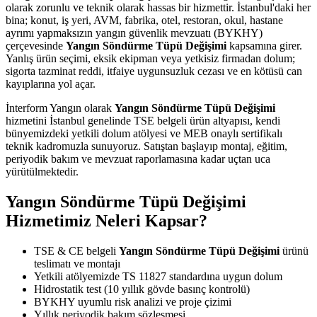
olarak zorunlu ve teknik olarak hassas bir hizmettir. İstanbul'daki her
bina; konut, iş yeri, AVM, fabrika, otel, restoran, okul, hastane
ayrımı yapmaksızın yangın güvenlik mevzuatı (BYKHY)
çerçevesinde
Yangın Söndürme Tüpü Değişimi
kapsamına girer.
Yanlış ürün seçimi, eksik ekipman veya yetkisiz firmadan dolum;
sigorta tazminat reddi, itfaiye uygunsuzluk cezası ve en kötüsü can
kayıplarına yol açar.
İnterform Yangın olarak
Yangın Söndürme Tüpü Değişimi
hizmetini İstanbul genelinde TSE belgeli ürün altyapısı, kendi
bünyemizdeki yetkili dolum atölyesi ve MEB onaylı sertifikalı
teknik kadromuzla sunuyoruz. Satıştan başlayıp montaj, eğitim,
periyodik bakım ve mevzuat raporlamasına kadar uçtan uca
yürütülmektedir.
Yangın Söndürme Tüpü Değişimi
Hizmetimiz Neleri Kapsar?
TSE & CE belgeli
Yangın Söndürme Tüpü Değişimi
ürünü
teslimatı ve montajı
Yetkili atölyemizde TS 11827 standardına uygun dolum
Hidrostatik test (10 yıllık gövde basınç kontrolü)
BYKHY uyumlu risk analizi ve proje çizimi
Yıllık periyodik bakım sözleşmesi