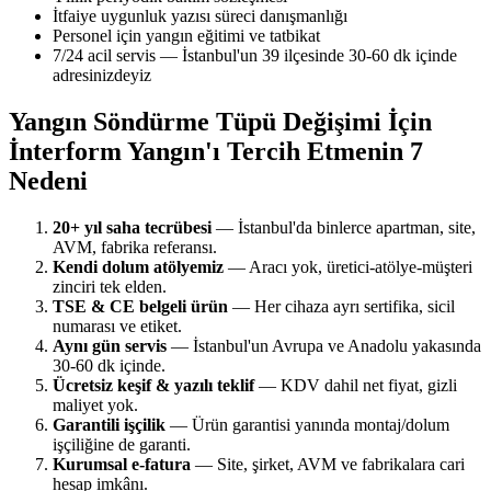
İtfaiye uygunluk yazısı süreci danışmanlığı
Personel için yangın eğitimi ve tatbikat
7/24 acil servis — İstanbul'un 39 ilçesinde 30-60 dk içinde
adresinizdeyiz
Yangın Söndürme Tüpü Değişimi İçin
İnterform Yangın'ı Tercih Etmenin 7
Nedeni
20+ yıl saha tecrübesi
— İstanbul'da binlerce apartman, site,
AVM, fabrika referansı.
Kendi dolum atölyemiz
— Aracı yok, üretici-atölye-müşteri
zinciri tek elden.
TSE & CE belgeli ürün
— Her cihaza ayrı sertifika, sicil
numarası ve etiket.
Aynı gün servis
— İstanbul'un Avrupa ve Anadolu yakasında
30-60 dk içinde.
Ücretsiz keşif & yazılı teklif
— KDV dahil net fiyat, gizli
maliyet yok.
Garantili işçilik
— Ürün garantisi yanında montaj/dolum
işçiliğine de garanti.
Kurumsal e-fatura
— Site, şirket, AVM ve fabrikalara cari
hesap imkânı.