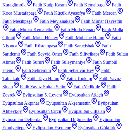
Karagümrük
Fatih Katip Kasım
Fatih Kemalpaşa
Fatih
Koca Mustafapaşa
Fatih Küçük Ayasofya
Fatih Mercan
Fatih Mesihpaşa
Fatih Mevlanakapı
Fatih Mimar Hayrettin
Fatih Mimar Kemalettin
Fatih Molla Fenari
Fatih Molla
Gürani
Fatih Molla Hüsrev
Fatih Muhsine Hatun
Fatih
Nişanca
Fatih Rüstempaşa
Fatih Saraçishak
Fatih
Sarıdemir
Fatih Seyyid Ömer
Fatih Silivrikapı
Fatih Sultan
Ahmet
Fatih Sururi
Fatih Süleymaniye
Fatih Sümbül
Efendi
Fatih Şehremini
Fatih Şehsuvar Bey
Fatih
Tahtakale
Fatih Taya Hatun
Fatih Topkapı
Fatih Yavuz
Sinan
Fatih Yavuz Sultan Selim
Fatih Yedikule
Fatih
Zeyrek
Eyüpsultan 5. Levent
Eyüpsultan Ağaçlı
Eyüpsultan Akpınar
Eyüpsultan Akşemsettin
Eyüpsultan
Alibeyköy
Eyüpsultan Çırçır
Eyüpsultan Çiftalan
Eyüpsultan Defterdar
Eyüpsultan Düğmeciler
Eyüpsultan
Emniyettepe
Eyüpsultan Esentepe
Eyüpsultan Göktürk