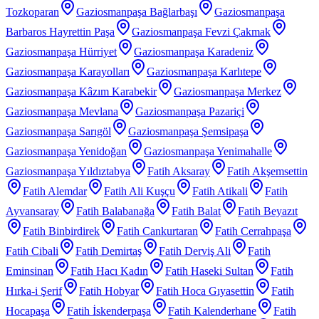
Tozkoparan
Gaziosmanpaşa Bağlarbaşı
Gaziosmanpaşa
Barbaros Hayrettin Paşa
Gaziosmanpaşa Fevzi Çakmak
Gaziosmanpaşa Hürriyet
Gaziosmanpaşa Karadeniz
Gaziosmanpaşa Karayolları
Gaziosmanpaşa Karlıtepe
Gaziosmanpaşa Kâzım Karabekir
Gaziosmanpaşa Merkez
Gaziosmanpaşa Mevlana
Gaziosmanpaşa Pazariçi
Gaziosmanpaşa Sarıgöl
Gaziosmanpaşa Şemsipaşa
Gaziosmanpaşa Yenidoğan
Gaziosmanpaşa Yenimahalle
Gaziosmanpaşa Yıldıztabya
Fatih Aksaray
Fatih Akşemsettin
Fatih Alemdar
Fatih Ali Kuşçu
Fatih Atikali
Fatih
Ayvansaray
Fatih Balabanağa
Fatih Balat
Fatih Beyazıt
Fatih Binbirdirek
Fatih Cankurtaran
Fatih Cerrahpaşa
Fatih Cibali
Fatih Demirtaş
Fatih Derviş Ali
Fatih
Eminsinan
Fatih Hacı Kadın
Fatih Haseki Sultan
Fatih
Hırka-i Şerif
Fatih Hobyar
Fatih Hoca Gıyasettin
Fatih
Hocapaşa
Fatih İskenderpaşa
Fatih Kalenderhane
Fatih