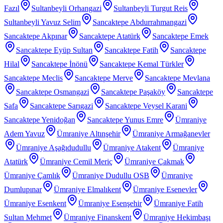
Fazıl
Sultanbeyli Orhangazi
Sultanbeyli Turgut Reis
Sultanbeyli Yavuz Selim
Sancaktepe Abdurrahmangazi
Sancaktepe Akpınar
Sancaktepe Atatürk
Sancaktepe Emek
Sancaktepe Eyüp Sultan
Sancaktepe Fatih
Sancaktepe
Hilal
Sancaktepe İnönü
Sancaktepe Kemal Türkler
Sancaktepe Meclis
Sancaktepe Merve
Sancaktepe Mevlana
Sancaktepe Osmangazi
Sancaktepe Paşaköy
Sancaktepe
Safa
Sancaktepe Sarıgazi
Sancaktepe Veysel Karani
Sancaktepe Yenidoğan
Sancaktepe Yunus Emre
Ümraniye
Adem Yavuz
Ümraniye Altınşehir
Ümraniye Armağanevler
Ümraniye Aşağıdudullu
Ümraniye Atakent
Ümraniye
Atatürk
Ümraniye Cemil Meriç
Ümraniye Çakmak
Ümraniye Çamlık
Ümraniye Dudullu OSB
Ümraniye
Dumlupınar
Ümraniye Elmalıkent
Ümraniye Esenevler
Ümraniye Esenkent
Ümraniye Esenşehir
Ümraniye Fatih
Sultan Mehmet
Ümraniye Finanskent
Ümraniye Hekimbaşı