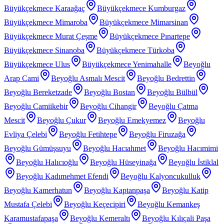
Büyükçekmece Karaağaç
Büyükçekmece Kumburgaz
Büyükçekmece Mimaroba
Büyükçekmece Mimarsinan
Büyükçekmece Murat Çeşme
Büyükçekmece Pınartepe
Büyükçekmece Sinanoba
Büyükçekmece Türkoba
Büyükçekmece Ulus
Büyükçekmece Yenimahalle
Beyoğlu
Arap Cami
Beyoğlu Asmalı Mescit
Beyoğlu Bedrettin
Beyoğlu Bereketzade
Beyoğlu Bostan
Beyoğlu Bülbül
Beyoğlu Camiikebir
Beyoğlu Cihangir
Beyoğlu Çatma
Mescit
Beyoğlu Çukur
Beyoğlu Emekyemez
Beyoğlu
Evliya Çelebi
Beyoğlu Fetihtepe
Beyoğlu Firuzağa
Beyoğlu Gümüşsuyu
Beyoğlu Hacıahmet
Beyoğlu Hacımimi
Beyoğlu Halıcıoğlu
Beyoğlu Hüseyinağa
Beyoğlu İstiklal
Beyoğlu Kadımehmet Efendi
Beyoğlu Kalyoncukulluk
Beyoğlu Kamerhatun
Beyoğlu Kaptanpaşa
Beyoğlu Katip
Mustafa Çelebi
Beyoğlu Keçecipiri
Beyoğlu Kemankeş
Karamustafapaşa
Beyoğlu Kemeraltı
Beyoğlu Kılıçali Paşa